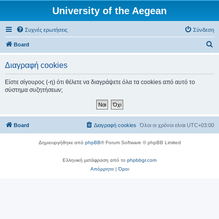
University of the Aegean
Συχνές ερωτήσεις
Σύνδεση
Α
Board
ν
Διαγραφή cookies
α
ζ
Είστε σίγουρος (-η) ότι θέλετε να διαγράψετε όλα τα cookies από αυτό το
σύστημα συζητήσεων;
ή
τ
η
Board
Διαγραφή cookies
Όλοι οι χρόνοι είναι
UTC+03:00
σ
η
Δημιουργήθηκε από
phpBB
® Forum Software © phpBB Limited
Ελληνική μετάφραση από το
phpbbgr.com
Απόρρητο
|
Όροι