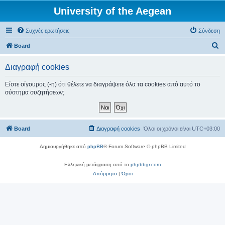
University of the Aegean
Συχνές ερωτήσεις
Σύνδεση
Α
Board
ν
Διαγραφή cookies
α
ζ
Είστε σίγουρος (-η) ότι θέλετε να διαγράψετε όλα τα cookies από αυτό το
σύστημα συζητήσεων;
ή
τ
η
Board
Διαγραφή cookies
Όλοι οι χρόνοι είναι
UTC+03:00
σ
η
Δημιουργήθηκε από
phpBB
® Forum Software © phpBB Limited
Ελληνική μετάφραση από το
phpbbgr.com
Απόρρητο
|
Όροι