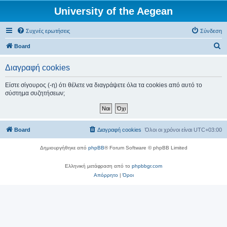
University of the Aegean
Συχνές ερωτήσεις
Σύνδεση
Α
Board
ν
Διαγραφή cookies
α
ζ
Είστε σίγουρος (-η) ότι θέλετε να διαγράψετε όλα τα cookies από αυτό το
σύστημα συζητήσεων;
ή
τ
η
Board
Διαγραφή cookies
Όλοι οι χρόνοι είναι
UTC+03:00
σ
η
Δημιουργήθηκε από
phpBB
® Forum Software © phpBB Limited
Ελληνική μετάφραση από το
phpbbgr.com
Απόρρητο
|
Όροι