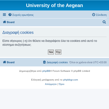
University of the Aegean
Συχνές ερωτήσεις
Σύνδεση
Α
Board
ν
Διαγραφή cookies
α
ζ
Είστε σίγουρος (-η) ότι θέλετε να διαγράψετε όλα τα cookies από αυτό το
σύστημα συζητήσεων;
ή
τ
η
Board
Διαγραφή cookies
Όλοι οι χρόνοι είναι
UTC+03:00
σ
η
Δημιουργήθηκε από
phpBB
® Forum Software © phpBB Limited
Ελληνική μετάφραση από το
phpbbgr.com
Απόρρητο
|
Όροι