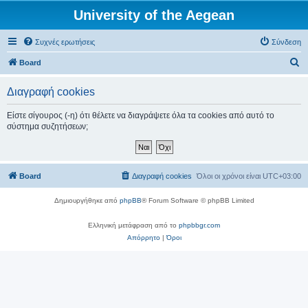
University of the Aegean
Συχνές ερωτήσεις
Σύνδεση
Α
Board
ν
Διαγραφή cookies
α
ζ
Είστε σίγουρος (-η) ότι θέλετε να διαγράψετε όλα τα cookies από αυτό το
σύστημα συζητήσεων;
ή
τ
η
Board
Διαγραφή cookies
Όλοι οι χρόνοι είναι
UTC+03:00
σ
η
Δημιουργήθηκε από
phpBB
® Forum Software © phpBB Limited
Ελληνική μετάφραση από το
phpbbgr.com
Απόρρητο
|
Όροι