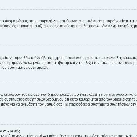
 το όνομα μέλους στην προβολή δημοσιεύσεων. Μια από αυτές μπορεί να είναι μια ει
σεις έχετε κάνει ή το αξίωμα σας στο σύστημα συζητήσεων. Μια άλλη, συνήθως μεγ
ρείτε να προσθέσετε ένα άβαταρ, χρησιμοποιώντας μια από τις ακόλουθες τέσσερι
συζητήσεων να ενεργοποιήσει τα άβαταρ και να επιλέξει τον τρόπο με τον οποίο μπ
ή του συστήματος συζητήσεων.
ς, δηλώνουν τον αριθμό των δημοσιεύσεων που έχετε κάνει ή είναι αναγνωριστικό ορι
του συστήματος συζητήσεων δεδομένου ότι αυτό καθορίζεται από τον διαχειριστή 
μόνο για να ανεβάσετε τον βαθμό σας. Τα περισσότερα συστήματα συζητήσεων δεν τ
να συνδεθώ;
ονικού ταχυδρομείου σε άλλα μέλη μέσω της ενσωματωμένης φόρμας αποστολής μη