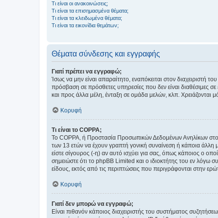
Τι είναι οι ανακοινώσεις;
Τι είναι τα επισημασμένα θέματα;
Τι είναι τα κλειδωμένα θέματα;
Τι είναι τα εικονίδια θεμάτων;
Θέματα σύνδεσης και εγγραφής
Γιατί πρέπει να εγγραφώ;
Ίσως να μην είναι απαραίτητο, εναπόκειται στον διαχειριστή 
πρόσβαση σε πρόσθετες υπηρεσίες που δεν είναι διαθέσιμες σ
και προς άλλα μέλη, ένταξη σε ομάδα μελών, κλπ. Χρειάζονται 
Κορυφή
Τι είναι το COPPA;
Το COPPA, ή Προστασία Προσωπικών Δεδομένων Ανηλίκων στο Δ
των 13 ετών να έχουν γραπτή γονική συναίνεση ή κάποια άλλη 
είστε σίγουρος (-η) αν αυτό ισχύει για σας, όπως κάποιος ο ο
σημειώστε ότι το phpBB Limited και ο ιδιοκτήτης του εν λόγω
είδους, εκτός από τις περιπτώσεις που περιγράφονται στην ερ
Κορυφή
Γιατί δεν μπορώ να εγγραφώ;
Είναι πιθανόν κάποιος διαχειριστής του συστήματος συζητήσεω