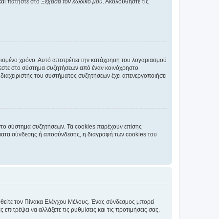
και πατήστε στο
Ξέχασα τον κωδικό μου
. Ακολουθήστε τις
ρισμένο χρόνο. Αυτό αποτρέπει την κατάχρηση του λογαριασμού
έεστε στο σύστημα συζητήσεων από έναν κοινόχρηστο
 ο διαχειριστής του συστήματος συζητήσεων έχει απενεργοποιήσει
στο σύστημα συζητήσεων. Τα cookies παρέχουν επίσης
ματα σύνδεσης ή αποσύνδεσης, η διαγραφή των cookies του
εφθείτε τον Πίνακα Ελέγχου Μέλους. Ένας σύνδεσμος μπορεί
ιτρέψει να αλλάξετε τις ρυθμίσεις και τις προτιμήσεις σας.