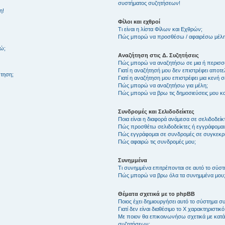
συστήματος συζητήσεων!
η!
Φίλοι και εχθροί
Τι είναι η λίστα Φίλων και Εχθρών;
Πώς μπορώ να προσθέσω / αφαιρέσω μέλη 
θώ;
Αναζήτηση στις Δ. Συζητήσεις
Πώς μπορώ να αναζητήσω σε μια ή περισσό
Γιατί η αναζήτησή μου δεν επιστρέφει αποτ
τηση;
Γιατί η αναζήτηση μου επιστρέφει μια κενή σ
Πώς μπορώ να αναζητήσω για μέλη;
Πώς μπορώ να βρω τις δημοσιεύσεις μου και
Συνδρομές και Σελιδοδείκτες
Ποια είναι η διαφορά ανάμεσα σε σελιδοδείκ
Πώς προσθέτω σελιδοδείκτες ή εγγράφομαι
Πώς εγγράφομαι σε συνδρομές σε συγκεκριμ
Πώς αφαιρώ τις συνδρομές μου;
Συνημμένα
Τι συνημμένα επιτρέπονται σε αυτό το σύσ
Πώς μπορώ να βρω όλα τα συνημμένα μου
Θέματα σχετικά με το phpBB
Ποιος έχει δημιουργήσει αυτό το σύστημα 
Γιατί δεν είναι διαθέσιμο το Χ χαρακτηριστικό
Με ποιον θα επικοινωνήσω σχετικά με κατάχ
συζητήσεων;