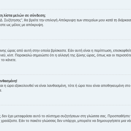
η λίστα μελών σε σύνδεση;
Δ. Συζήτησης”, θα βρείτε την επιλογή
Απόκρυψη των στοιχείων μου κατά τη διάρκει
ζεστε ως μέλος με απόκρυψη.
ζώνης ώρας από αυτή στην οποία βρίσκεστε. Εάν αυτή είναι η περίπτωση, επισκεφθεί
 Σίδνεϋ, κλπ. Παρακαλώ σημειώστε ότι η αλλαγή της ζώνης ώρας, όπως και οι περισσ
 το κάνετε.
ανθασμένη!
 και η ώρα εξακολουθεί να είναι λανθασμένη, τότε ή ώρα που είναι αποθηκευμένη στ
α.
νείς δεν έχει μεταφράσει αυτό το σύστημα συζητήσεων στη γλώσσα σας. Προσπαθήστε
χρειάζεστε. Εάν το πακέτο γλώσσας δεν υπάρχει, μπορείτε να δημιουργήσετε μια ν