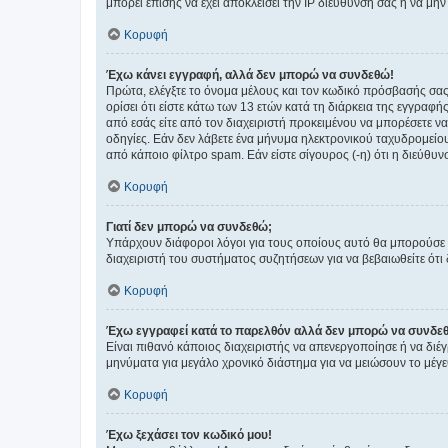
μπορεί επίσης να έχει αποκλείσει την IP διεύθυνσή σας ή να μ
Κορυφή
Έχω κάνει εγγραφή, αλλά δεν μπορώ να συνδεθώ!
Πρώτα, ελέγξτε το όνομα μέλους και τον κωδικό πρόσβασής σας.
ορίσει ότι είστε κάτω των 13 ετών κατά τη διάρκεια της εγγραφ
από εσάς είτε από τον διαχειριστή προκειμένου να μπορέσετε ν
οδηγίες. Εάν δεν λάβετε ένα μήνυμα ηλεκτρονικού ταχυδρομείο
από κάποιο φίλτρο spam. Εάν είστε σίγουρος (-η) ότι η διεύθυ
Κορυφή
Γιατί δεν μπορώ να συνδεθώ;
Υπάρχουν διάφοροι λόγοι για τους οποίους αυτό θα μπορούσε να
διαχειριστή του συστήματος συζητήσεων για να βεβαιωθείτε ότι δ
Κορυφή
Έχω εγγραφεί κατά το παρελθόν αλλά δεν μπορώ να συνδε
Είναι πιθανό κάποιος διαχειριστής να απενεργοποίησε ή να δι
μηνύματα για μεγάλο χρονικό διάστημα για να μειώσουν το μέγε
Κορυφή
Έχω ξεχάσει τον κωδικό μου!