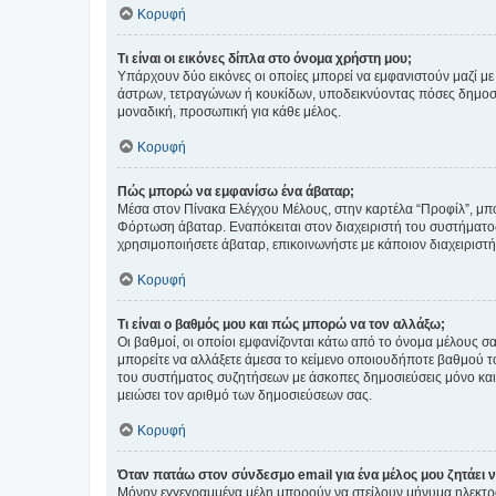
Κορυφή
Τι είναι οι εικόνες δίπλα στο όνομα χρήστη μου;
Υπάρχουν δύο εικόνες οι οποίες μπορεί να εμφανιστούν μαζί με
άστρων, τετραγώνων ή κουκίδων, υποδεικνύοντας πόσες δημοσιεύ
μοναδική, προσωπική για κάθε μέλος.
Κορυφή
Πώς μπορώ να εμφανίσω ένα άβαταρ;
Μέσα στον Πίνακα Ελέγχου Μέλους, στην καρτέλα “Προφίλ”, μπο
Φόρτωση άβαταρ. Εναπόκειται στον διαχειριστή του συστήματος 
χρησιμοποιήσετε άβαταρ, επικοινωνήστε με κάποιον διαχειριστ
Κορυφή
Τι είναι ο βαθμός μου και πώς μπορώ να τον αλλάξω;
Οι βαθμοί, οι οποίοι εμφανίζονται κάτω από το όνομα μέλους σα
μπορείτε να αλλάξετε άμεσα το κείμενο οποιουδήποτε βαθμού 
του συστήματος συζητήσεων με άσκοπες δημοσιεύσεις μόνο και 
μειώσει τον αριθμό των δημοσιεύσεων σας.
Κορυφή
Όταν πατάω στον σύνδεσμο email για ένα μέλος μου ζητάει 
Μόνον εγγεγραμμένα μέλη μπορούν να στείλουν μήνυμα ηλεκτρ