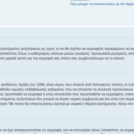
Πώς μπορώ να επικοινωνήσω με τον διαχει
του συστήματος συζητήσεων ως προς το αν θα πρέπει να εγγραφείτε προκειμένου να 
ε επισκέπτες όπως ο καθορισμός εικόνων μελών (avatars), προσωπικά μηνύματα, 
μόνο μερικά λεπτά για την εγγραφή σας οπότε σας συμβουλεύουμε να το κάνετε.
ιαδίκτυο, πράξη του 1998, είναι νόμος που απαιτεί από δικτυακούς τόπους οι ο
μέθοδο νομικής επιβεβαίωσης κηδεμόνα, που να επιτρέπει τη συλλογή προσωπικών 
ποίος προσπαθεί να εγγραφεί ή στην ιστοσελίδα που προσπαθείτε να εγγραφείτε, επ
 συστήματος συζητήσεων δεν μπορεί να δώσει νομική συμβουλή και δεν είναι ένα ση
ώτηση “Με ποιόν θα επικοινωνήσω σχετικά με νομικά ή θέματα κατάχρησης πάνω στο
ν να έχει απενεργοποιήσει τις εγγραφές για να αποτρέψει νέους επισκέπτες να εγγ