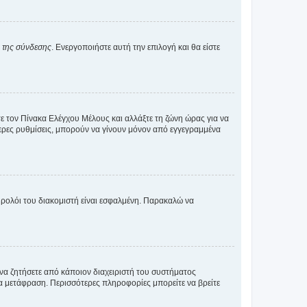
α της σύνδεσης
. Ενεργοποιήστε αυτή την επιλογή και θα είστε
τε τον Πίνακα Ελέγχου Μέλους και αλλάξτε τη ζώνη ώρας για να
ότερες ρυθμίσεις, μπορούν να γίνουν μόνον από εγγεγραμμένα
ο ρολόι του διακομιστή είναι εσφαλμένη. Παρακαλώ να
 να ζητήσετε από κάποιον διαχειριστή του συστήματος
έα μετάφραση. Περισσότερες πληροφορίες μπορείτε να βρείτε