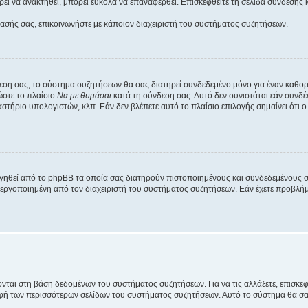
εί να ανακτηθεί, μπορεί εύκολα να επαναφερθεί. Επισκεφθείτε τη σελίδα σύνδεσης 
βασής σας, επικοινωνήστε με κάποιον διαχειριστή του συστήματος συζητήσεων.
εση σας, το σύστημα συζητήσεων θα σας διατηρεί συνδεδεμένο μόνο για έναν καθο
ώστε το πλαίσιο
Να με θυμάσαι
κατά τη σύνδεση σας. Αυτό δεν συνιστάται εάν συνδ
γαστήριο υπολογιστών, κλπ. Εάν δεν βλέπετε αυτό το πλαίσιο επιλογής σημαίνει ότι
ργηθεί από το phpBB τα οποία σας διατηρούν πιστοποιημένους και συνδεδεμένους 
εργοποιημένη από τον διαχειριστή του συστήματος συζητήσεων. Εάν έχετε προβλή
ύονται στη βάση δεδομένων του συστήματος συζητήσεων. Για να τις αλλάξετε, επισκ
 των περισσότερων σελίδων του συστήματος συζητήσεων. Αυτό το σύστημα θα σας επ