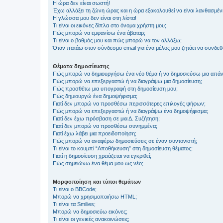
Η ώρα δεν είναι σωστή!
Έχω αλλάξει τη ζώνη ώρας και η ώρα εξακολουθεί να είναι λανθασμέν
Η γλώσσα μου δεν είναι στη λίστα!
Τι είναι οι εικόνες δίπλα στο όνομα χρήστη μου;
Πώς μπορώ να εμφανίσω ένα άβαταρ;
Τι είναι ο βαθμός μου και πώς μπορώ να τον αλλάξω;
Όταν πατάω στον σύνδεσμο email για ένα μέλος μου ζητάει να συνδε
Θέματα δημοσίευσης
Πώς μπορώ να δημιουργήσω ένα νέο θέμα ή να δημοσιεύσω μια απάν
Πώς μπορώ να επεξεργαστώ ή να διαγράψω μια δημοσίευση;
Πώς προσθέτω μια υπογραφή στη δημοσίευση μου;
Πώς δημιουργώ ένα δημοψήφισμα;
Γιατί δεν μπορώ να προσθέσω περισσότερες επιλογές ψήφων;
Πώς μπορώ να επεξεργαστώ ή να διαγράψω ένα δημοψήφισμα;
Γιατί δεν έχω πρόσβαση σε μια Δ. Συζήτηση;
Γιατί δεν μπορώ να προσθέσω συνημμένα;
Γιατί έχω λάβει μια προειδοποίηση;
Πώς μπορώ να αναφέρω δημοσιεύσεις σε έναν συντονιστή;
Τι είναι το κουμπί “Αποθήκευση” στη δημοσίευση θέματος;
Γιατί η δημοσίευση χρειάζεται να εγκριθεί;
Πώς σημειώνω ένα θέμα μου ως νέο;
Μορφοποίηση και τύποι θεμάτων
Τι είναι ο BBCode;
Μπορώ να χρησιμοποιήσω HTML;
Τι είναι τα Smilies;
Μπορώ να δημοσιεύω εικόνες;
Τι είναι οι γενικές ανακοινώσεις;