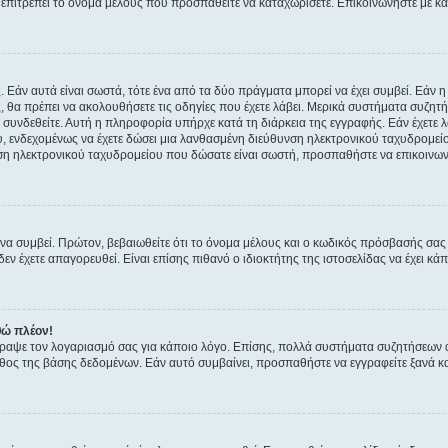
ην επιτρέπει το όνομα μέλους που προσπαθείτε να καταχωρίσετε. Επικοινωνήστε με κ
 Εάν αυτά είναι σωστά, τότε ένα από τα δύο πράγματα μπορεί να έχει συμβεί. Εάν 
ής, θα πρέπει να ακολουθήσετε τις οδηγίες που έχετε λάβει. Μερικά συστήματα συζητή
α συνδεθείτε. Αυτή η πληροφορία υπήρχε κατά τη διάρκεια της εγγραφής. Εάν έχετε
υ, ενδεχομένως να έχετε δώσει μια λανθασμένη διεύθυνση ηλεκτρονικού ταχυδρομείο
νση ηλεκτρονικού ταχυδρομείου που δώσατε είναι σωστή, προσπαθήστε να επικοινωνή
 συμβεί. Πρώτον, βεβαιωθείτε ότι το όνομα μέλους και ο κωδικός πρόσβασής σας ε
εν έχετε απαγορευθεί. Είναι επίσης πιθανό ο ιδιοκτήτης της ιστοσελίδας να έχει κάπ
θώ πλέον!
έγραψε τον λογαριασμό σας για κάποιο λόγο. Επίσης, πολλά συστήματα συζητήσεων
θος της βάσης δεδομένων. Εάν αυτό συμβαίνει, προσπαθήστε να εγγραφείτε ξανά και