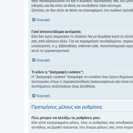
Μην πανικοβάλλεστε! Αν και ο κωδικός πρόσβασής σας δεν μπορ
οδηγίες και θα είστε σε θέση να συνδεθείτε πάλι σύντομα.
Ωστόσο, αν δεν είστε σε θέση να επαναφέρετε τον κωδικό πρόσ
Κορυφή
Γιατί αποσυνδέομαι αυτόματα;
Εάν δεν έχετε σημειώσει το πλαίσιο
Να με θυμάσαι
κατά τη σύνδ
σας από κάποιον άλλο. Για να παραμείνετε συνδεδεμένοι, σημει
υπολογιστή, π.χ. βιβλιοθήκη, internet cafe, πανεπιστημιακό ερ
αυτό το χαρακτηριστικό.
Κορυφή
Τι κάνει η “Διαγραφή cookies”;
Η “Διαγραφή cookies” διαγράφει τα cookies που έχουν δημιου
λειτουργίες όπως η παρακολούθηση αναγνωσμένων εάν είναι εν
συστήματος συζητήσεων ίσως βοηθήσει.
Κορυφή
Προτιμήσεις μέλους και ρυθμίσεις
Πώς μπορώ να αλλάξω τις ρυθμίσεις μου;
Εάν είστε εγγεγραμμένο μέλος, όλες οι ρυθμίσεις σας αποθηκε
συνήθως να βρεθεί πατώντας στο όνομα μέλους σας στην κορυφή