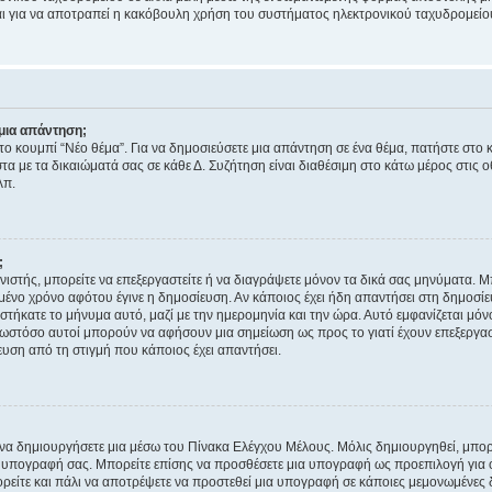
νεται για να αποτραπεί η κακόβουλη χρήση του συστήματος ηλεκτρονικού ταχυδρομεί
μια απάντηση;
στο κουμπί “Νέο θέμα”. Για να δημοσιεύσετε μια απάντηση σε ένα θέμα, πατήστε στο 
τα με τα δικαιώματά σας σε κάθε Δ. Συζήτηση είναι διαθέσιμη στο κάτω μέρος στις 
λπ.
;
νιστής, μπορείτε να επεξεργαστείτε ή να διαγράψετε μόνον τα δικά σας μηνύματα. 
μένο χρόνο αφότου έγινε η δημοσίευση. Αν κάποιος έχει ήδη απαντήσει στη δημοσίε
τήκατε το μήνυμα αυτό, μαζί με την ημερομηνία και την ώρα. Αυτό εμφανίζεται μόνο
 ωστόσο αυτοί μπορούν να αφήσουν μια σημείωση ως προς το γιατί έχουν επεξεργασ
υση από τη στιγμή που κάποιος έχει απαντήσει.
α δημιουργήσετε μια μέσω του Πίνακα Ελέγχου Μέλους. Μόλις δημιουργηθεί, μπορε
 υπογραφή σας. Μπορείτε επίσης να προσθέσετε μια υπογραφή ως προεπιλογή για ό
ορείτε και πάλι να αποτρέψετε να προστεθεί μια υπογραφή σε κάποιες μεμονωμένες