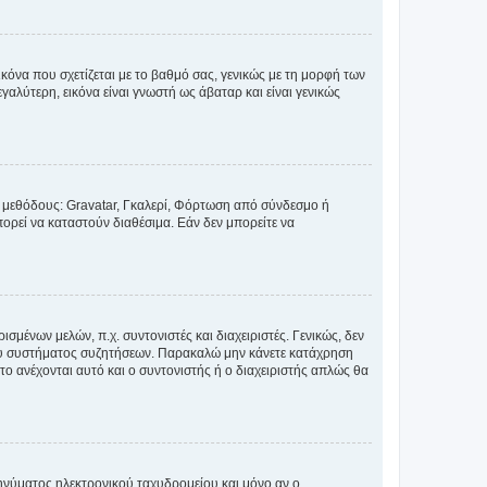
κόνα που σχετίζεται με το βαθμό σας, γενικώς με τη μορφή των
αλύτερη, εικόνα είναι γνωστή ως άβαταρ και είναι γενικώς
ς μεθόδους: Gravatar, Γκαλερί, Φόρτωση από σύνδεσμο ή
ορεί να καταστούν διαθέσιμα. Εάν δεν μπορείτε να
σμένων μελών, π.χ. συντονιστές και διαχειριστές. Γενικώς, δεν
του συστήματος συζητήσεων. Παρακαλώ μην κάνετε κατάχρηση
ο ανέχονται αυτό και ο συντονιστής ή ο διαχειριστής απλώς θα
νύματος ηλεκτρονικού ταχυδρομείου και μόνο αν ο