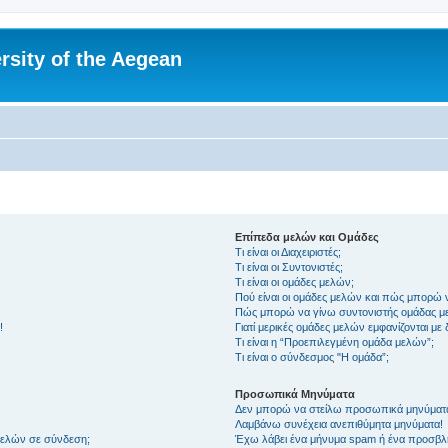
rsity of the Aegean
Επίπεδα μελών και Ομάδες
Τι είναι οι Διαχειριστές;
Τι είναι οι Συντονιστές;
Τι είναι οι ομάδες μελών;
Πού είναι οι ομάδες μελών και πώς μπορώ 
Πώς μπορώ να γίνω συντονιστής ομάδας μ
!
Γιατί μερικές ομάδες μελών εμφανίζονται με
Τι είναι η “Προεπιλεγμένη ομάδα μελών”;
Τι είναι ο σύνδεσμος "Η ομάδα”;
Προσωπικά Μηνύματα
Δεν μπορώ να στείλω προσωπικά μηνύματ
Λαμβάνω συνέχεια ανεπιθύμητα μηνύματα!
μελών σε σύνδεση;
Έχω λάβει ένα μήνυμα spam ή ένα προσβλη