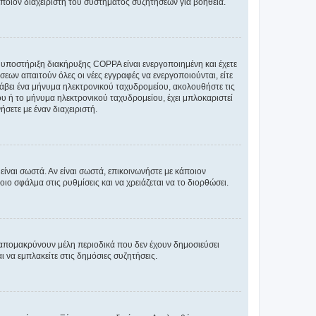
άποιον διαχειριστή του συστήματος συζητήσεων για βοήθεια.
η υποστήριξη διακήρυξης COPPA είναι ενεργοποιημένη και έχετε
σεων απαιτούν όλες οι νέες εγγραφές να ενεργοποιούνται, είτε
 λάβει ένα μήνυμα ηλεκτρονικού ταχυδρομείου, ακολουθήστε τις
υ ή το μήνυμα ηλεκτρονικού ταχυδρομείου, έχει μπλοκαριστεί
σετε με έναν διαχειριστή.
ίναι σωστά. Αν είναι σωστά, επικοινωνήστε με κάποιον
οιο σφάλμα στις ρυθμίσεις και να χρειάζεται να το διορθώσει.
 απομακρύνουν μέλη περιοδικά που δεν έχουν δημοσιεύσει
 να εμπλακείτε στις δημόσιες συζητήσεις.