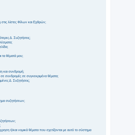
στις λίστες Φίλων και Εχθρών;
τερες Δ. Συζητήσεις;
ελέσματα;
ελίδα;
 τα θέματά μου;
τη και συνδρομή;
 σε συνδρομές σε συγκεκριμένα θέματα;
ένες Δ. Συζητήσεις;
τημα συζητήσεων;
;
συζητήσεων;
;
ρηση ή/και νομικά θέματα που σχετίζονται με αυτό το σύστημα