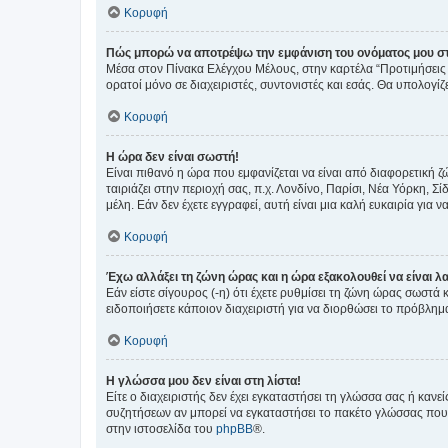
Κορυφή
Πώς μπορώ να αποτρέψω την εμφάνιση του ονόματος μου στ
Μέσα στον Πίνακα Ελέγχου Μέλους, στην καρτέλα “Προτιμήσεις 
ορατοί μόνο σε διαχειριστές, συντονιστές και εσάς. Θα υπολογί
Κορυφή
Η ώρα δεν είναι σωστή!
Είναι πιθανό η ώρα που εμφανίζεται να είναι από διαφορετική 
ταιριάζει στην περιοχή σας, π.χ. Λονδίνο, Παρίσι, Νέα Υόρκη,
μέλη. Εάν δεν έχετε εγγραφεί, αυτή είναι μια καλή ευκαιρία για να
Κορυφή
Έχω αλλάξει τη ζώνη ώρας και η ώρα εξακολουθεί να είναι λ
Εάν είστε σίγουρος (-η) ότι έχετε ρυθμίσει τη ζώνη ώρας σωστά
ειδοποιήσετε κάποιον διαχειριστή για να διορθώσει το πρόβλημ
Κορυφή
Η γλώσσα μου δεν είναι στη λίστα!
Είτε ο διαχειριστής δεν έχει εγκαταστήσει τη γλώσσα σας ή κα
συζητήσεων αν μπορεί να εγκαταστήσει το πακέτο γλώσσας που 
στην ιστοσελίδα του
phpBB
®.