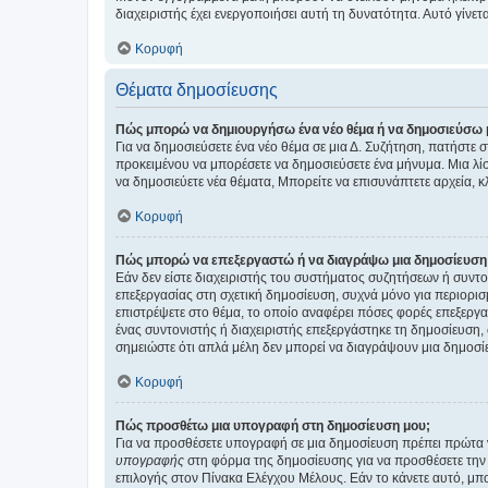
διαχειριστής έχει ενεργοποιήσει αυτή τη δυνατότητα. Αυτό γί
Κορυφή
Θέματα δημοσίευσης
Πώς μπορώ να δημιουργήσω ένα νέο θέμα ή να δημοσιεύσω 
Για να δημοσιεύσετε ένα νέο θέμα σε μια Δ. Συζήτηση, πατήστε 
προκειμένου να μπορέσετε να δημοσιεύσετε ένα μήνυμα. Μια λίσ
να δημοσιεύετε νέα θέματα, Μπορείτε να επισυνάπτετε αρχεία, κ
Κορυφή
Πώς μπορώ να επεξεργαστώ ή να διαγράψω μια δημοσίευση
Εάν δεν είστε διαχειριστής του συστήματος συζητήσεων ή συντο
επεξεργασίας στη σχετική δημοσίευση, συχνά μόνο για περιορισ
επιστρέψετε στο θέμα, το οποίο αναφέρει πόσες φορές επεξεργασ
ένας συντονιστής ή διαχειριστής επεξεργάστηκε τη δημοσίευση,
σημειώστε ότι απλά μέλη δεν μπορεί να διαγράψουν μια δημοσίε
Κορυφή
Πώς προσθέτω μια υπογραφή στη δημοσίευση μου;
Για να προσθέσετε υπογραφή σε μια δημοσίευση πρέπει πρώτα ν
υπογραφής
στη φόρμα της δημοσίευσης για να προσθέσετε την
επιλογής στον Πίνακα Ελέγχου Μέλους. Εάν το κάνετε αυτό, μπ