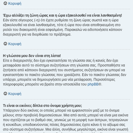
Κορυφή
Έχω αλλάξει τη ζώνη ώρας και η ώρα εξακολουθεί να είναι λανθασμένη!
Εάν είστε σίγουρος (-η) ότι έχετε ρυθμίσει τη ζώνη ώρας σωστά και η ώρα
εξακολουθεί να είναι λανθασμένη, τότε ή ώρα που είναι αποθηκευμένη στο
ρολόι του διακομιστή είναι εσφαλμένη. Παρακαλώ να ειδοποιήσετε κάποιον
διαχειριστή για να διορθώσει το πρόβλημα.
Κορυφή
Η γλώσσα μου δεν είναι στη λίστα!
Είτε ο διαχειριστής δεν έχει εγκαταστήσει τη γλώσσα σας ή κανείς δεν έχει
μεταφράσει αυτό το σύστημα συζητήσεων στη γλώσσα σας. Προσπαθήστε να
ζητήσετε από κάποιον διαχειριστή του συστήματος συζητήσεων αν μπορεί να
εγκαταστήσει το πακέτο γλώσσας που χρειάζεστε. Εάν το πακέτο γλώσσας δεν
υπάρχει, μπορείτε να δημιουργήσετε μια νέα μετάφραση. Περισσότερες
πληροφορίες μπορείτε να βρείτε στην ιστοσελίδα του
phpBB
®.
Κορυφή
Τι είναι οι εικόνες δίπλα στο όνομα χρήστη μου;
Υπάρχουν δύο εικόνες οι οποίες μπορεί να εμφανιστούν μαζί με το όνομα
μέλους στην προβολή δημοσιεύσεων. Μια από αυτές μπορεί να είναι μια εικόνα
που σχετίζεται με το βαθμό σας, γενικώς με τη μορφή των άστρων, τετραγώνων
ή κουκίδων, υποδεικνύοντας πόσες δημοσιεύσεις έχετε κάνει ή το αξίωμα σας
στο σύστημα συζητήσεων. Μια άλλη, συνήθως μεγαλύτερη, εικόνα είναι γνωστή