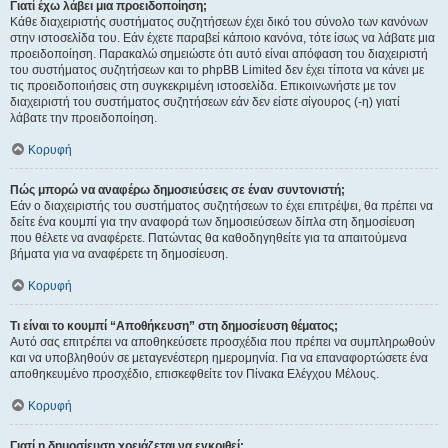
Γιατί έχω λάβει μια προειδοποίηση;
Κάθε διαχειριστής συστήματος συζητήσεων έχει δικό του σύνολο των κανόνων
στην ιστοσελίδα του. Εάν έχετε παραβεί κάποιο κανόνα, τότε ίσως να λάβατε μια
προειδοποίηση. Παρακαλώ σημειώστε ότι αυτό είναι απόφαση του διαχειριστή
του συστήματος συζητήσεων και το phpBB Limited δεν έχει τίποτα να κάνει με
τις προειδοποιήσεις στη συγκεκριμένη ιστοσελίδα. Επικοινωνήστε με τον
διαχειριστή του συστήματος συζητήσεων εάν δεν είστε σίγουρος (-η) γιατί
λάβατε την προειδοποίηση.
Κορυφή
Πώς μπορώ να αναφέρω δημοσιεύσεις σε έναν συντονιστή;
Εάν ο διαχειριστής του συστήματος συζητήσεων το έχει επιτρέψει, θα πρέπει να
δείτε ένα κουμπί για την αναφορά των δημοσιεύσεων δίπλα στη δημοσίευση
που θέλετε να αναφέρετε. Πατώντας θα καθοδηγηθείτε για τα απαιτούμενα
βήματα για να αναφέρετε τη δημοσίευση.
Κορυφή
Τι είναι το κουμπί “Αποθήκευση” στη δημοσίευση θέματος;
Αυτό σας επιτρέπει να αποθηκεύσετε προσχέδια που πρέπει να συμπληρωθούν
και να υποβληθούν σε μεταγενέστερη ημερομηνία. Για να επαναφορτώσετε ένα
αποθηκευμένο προσχέδιο, επισκεφθείτε τον Πίνακα Ελέγχου Μέλους.
Κορυφή
Γιατί η δημοσίευση χρειάζεται να εγκριθεί;