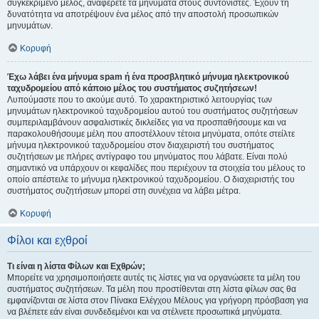
συγκεκριμένο μέλος, αναφέρετε τα μηνύματα στους συντονιστές. Έχουν τη
δυνατότητα να αποτρέψουν ένα μέλος από την αποστολή προσωπικών
μηνυμάτων.
Κορυφή
Έχω λάβει ένα μήνυμα spam ή ένα προσβλητικό μήνυμα ηλεκτρονικού
ταχυδρομείου από κάποιο μέλος του συστήματος συζητήσεων!
Λυπούμαστε που το ακούμε αυτό. Το χαρακτηριστικό λειτουργίας των
μηνυμάτων ηλεκτρονικού ταχυδρομείου αυτού του συστήματος συζητήσεων
συμπεριλαμβάνουν ασφαλιστικές δικλείδες για να προσπαθήσουμε και να
παρακολουθήσουμε μέλη που αποστέλλουν τέτοια μηνύματα, οπότε στείλτε
μήνυμα ηλεκτρονικού ταχυδρομείου στον διαχειριστή του συστήματος
συζητήσεων με πλήρες αντίγραφο του μηνύματος που λάβατε. Είναι πολύ
σημαντικό να υπάρχουν οι κεφαλίδες που περιέχουν τα στοιχεία του μέλους το
οποίο απέστειλε το μήνυμα ηλεκτρονικού ταχυδρομείου. Ο διαχειριστής του
συστήματος συζητήσεων μπορεί στη συνέχεια να λάβει μέτρα.
Κορυφή
Φίλοι και εχθροί
Τι είναι η λίστα Φίλων και Εχθρών;
Μπορείτε να χρησιμοποιήσετε αυτές τις λίστες για να οργανώσετε τα μέλη του
συστήματος συζητήσεων. Τα μέλη που προστίθενται στη λίστα φίλων σας θα
εμφανίζονται σε λίστα στον Πίνακα Ελέγχου Μέλους για γρήγορη πρόσβαση για
να βλέπετε εάν είναι συνδεδεμένοι και να στέλνετε προσωπικά μηνύματα.