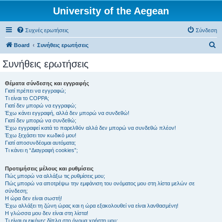
University of the Aegean
Συχνές ερωτήσεις
Σύνδεση
Α
Board
Συνήθεις ερωτήσεις
ν
Συνήθεις ερωτήσεις
α
ζ
Θέματα σύνδεσης και εγγραφής
Γιατί πρέπει να εγγραφώ;
ή
Τι είναι το COPPA;
τ
Γιατί δεν μπορώ να εγγραφώ;
Έχω κάνει εγγραφή, αλλά δεν μπορώ να συνδεθώ!
η
Γιατί δεν μπορώ να συνδεθώ;
Έχω εγγραφεί κατά το παρελθόν αλλά δεν μπορώ να συνδεθώ πλέον!
σ
Έχω ξεχάσει τον κωδικό μου!
η
Γιατί αποσυνδέομαι αυτόματα;
Τι κάνει η “Διαγραφή cookies”;
Προτιμήσεις μέλους και ρυθμίσεις
Πώς μπορώ να αλλάξω τις ρυθμίσεις μου;
Πώς μπορώ να αποτρέψω την εμφάνιση του ονόματος μου στη λίστα μελών σε
σύνδεση;
Η ώρα δεν είναι σωστή!
Έχω αλλάξει τη ζώνη ώρας και η ώρα εξακολουθεί να είναι λανθασμένη!
Η γλώσσα μου δεν είναι στη λίστα!
Τι είναι οι εικόνες δίπλα στο όνομα χρήστη μου;