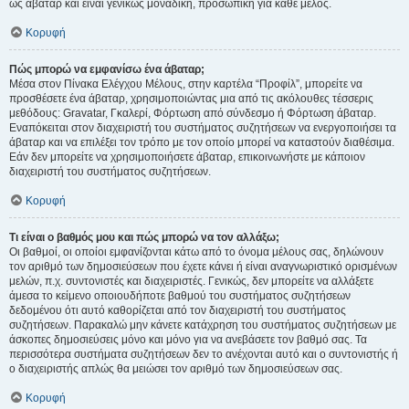
ως άβαταρ και είναι γενικώς μοναδική, προσωπική για κάθε μέλος.
Κορυφή
Πώς μπορώ να εμφανίσω ένα άβαταρ;
Μέσα στον Πίνακα Ελέγχου Μέλους, στην καρτέλα “Προφίλ”, μπορείτε να
προσθέσετε ένα άβαταρ, χρησιμοποιώντας μια από τις ακόλουθες τέσσερις
μεθόδους: Gravatar, Γκαλερί, Φόρτωση από σύνδεσμο ή Φόρτωση άβαταρ.
Εναπόκειται στον διαχειριστή του συστήματος συζητήσεων να ενεργοποιήσει τα
άβαταρ και να επιλέξει τον τρόπο με τον οποίο μπορεί να καταστούν διαθέσιμα.
Εάν δεν μπορείτε να χρησιμοποιήσετε άβαταρ, επικοινωνήστε με κάποιον
διαχειριστή του συστήματος συζητήσεων.
Κορυφή
Τι είναι ο βαθμός μου και πώς μπορώ να τον αλλάξω;
Οι βαθμοί, οι οποίοι εμφανίζονται κάτω από το όνομα μέλους σας, δηλώνουν
τον αριθμό των δημοσιεύσεων που έχετε κάνει ή είναι αναγνωριστικό ορισμένων
μελών, π.χ. συντονιστές και διαχειριστές. Γενικώς, δεν μπορείτε να αλλάξετε
άμεσα το κείμενο οποιουδήποτε βαθμού του συστήματος συζητήσεων
δεδομένου ότι αυτό καθορίζεται από τον διαχειριστή του συστήματος
συζητήσεων. Παρακαλώ μην κάνετε κατάχρηση του συστήματος συζητήσεων με
άσκοπες δημοσιεύσεις μόνο και μόνο για να ανεβάσετε τον βαθμό σας. Τα
περισσότερα συστήματα συζητήσεων δεν το ανέχονται αυτό και ο συντονιστής ή
ο διαχειριστής απλώς θα μειώσει τον αριθμό των δημοσιεύσεων σας.
Κορυφή