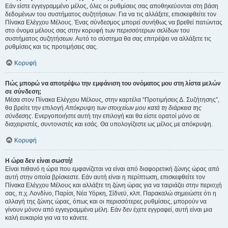
Εάν είστε εγγεγραμμένο μέλος, όλες οι ρυθμίσεις σας αποθηκεύονται στη βάση
δεδομένων του συστήματος συζητήσεων. Για να τις αλλάξετε, επισκεφθείτε τον
Πίνακα Ελέγχου Μέλους. Ένας σύνδεσμος μπορεί συνήθως να βρεθεί πατώντας
στο όνομα μέλους σας στην κορυφή των περισσότερων σελίδων του
συστήματος συζητήσεων. Αυτό το σύστημα θα σας επιτρέψει να αλλάξετε τις
ρυθμίσεις και τις προτιμήσεις σας.
Κορυφή
Πώς μπορώ να αποτρέψω την εμφάνιση του ονόματος μου στη λίστα μελών
σε σύνδεση;
Μέσα στον Πίνακα Ελέγχου Μέλους, στην καρτέλα “Προτιμήσεις Δ. Συζήτησης”,
θα βρείτε την επιλογή
Απόκρυψη των στοιχείων μου κατά τη διάρκεια της
σύνδεσης
. Ενεργοποιήστε αυτή την επιλογή και θα είστε ορατοί μόνο σε
διαχειριστές, συντονιστές και εσάς. Θα υπολογίζεστε ως μέλος με απόκρυψη.
Κορυφή
Η ώρα δεν είναι σωστή!
Είναι πιθανό η ώρα που εμφανίζεται να είναι από διαφορετική ζώνης ώρας από
αυτή στην οποία βρίσκεστε. Εάν αυτή είναι η περίπτωση, επισκεφθείτε τον
Πίνακα Ελέγχου Μέλους και αλλάξτε τη ζώνη ώρας για να ταιριάζει στην περιοχή
σας, π.χ. Λονδίνο, Παρίσι, Νέα Υόρκη, Σίδνεϋ, κλπ. Παρακαλώ σημειώστε ότι η
αλλαγή της ζώνης ώρας, όπως και οι περισσότερες ρυθμίσεις, μπορούν να
γίνουν μόνον από εγγεγραμμένα μέλη. Εάν δεν έχετε εγγραφεί, αυτή είναι μια
καλή ευκαιρία για να το κάνετε.