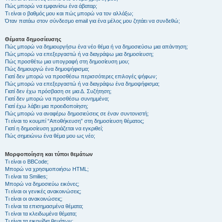
Πώς μπορώ να εμφανίσω ένα άβαταρ;
Τι είναι ο βαθμός μου και πώς μπορώ να τον αλλάξω;
Όταν πατάω στον σύνδεσμο email για ένα μέλος μου ζητάει να συνδεθώ;
Θέματα δημοσίευσης
Πώς μπορώ να δημιουργήσω ένα νέο θέμα ή να δημοσιεύσω μια απάντηση;
Πώς μπορώ να επεξεργαστώ ή να διαγράψω μια δημοσίευση;
Πώς προσθέτω μια υπογραφή στη δημοσίευση μου;
Πώς δημιουργώ ένα δημοψήφισμα;
Γιατί δεν μπορώ να προσθέσω περισσότερες επιλογές ψήφων;
Πώς μπορώ να επεξεργαστώ ή να διαγράψω ένα δημοψήφισμα;
Γιατί δεν έχω πρόσβαση σε μια Δ. Συζήτηση;
Γιατί δεν μπορώ να προσθέσω συνημμένα;
Γιατί έχω λάβει μια προειδοποίηση;
Πώς μπορώ να αναφέρω δημοσιεύσεις σε έναν συντονιστή;
Τι είναι το κουμπί “Αποθήκευση” στη δημοσίευση θέματος;
Γιατί η δημοσίευση χρειάζεται να εγκριθεί;
Πώς σημειώνω ένα θέμα μου ως νέο;
Μορφοποίηση και τύποι θεμάτων
Τι είναι ο BBCode;
Μπορώ να χρησιμοποιήσω HTML;
Τι είναι τα Smilies;
Μπορώ να δημοσιεύω εικόνες;
Τι είναι οι γενικές ανακοινώσεις;
Τι είναι οι ανακοινώσεις;
Τι είναι τα επισημασμένα θέματα;
Τι είναι τα κλειδωμένα θέματα;
Τι είναι τα εικονίδια θεμάτων;