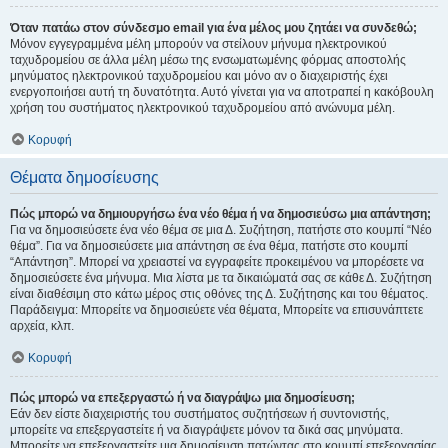
Όταν πατάω στον σύνδεσμο email για ένα μέλος μου ζητάει να συνδεθώ;
Μόνον εγγεγραμμένα μέλη μπορούν να στείλουν μήνυμα ηλεκτρονικού
ταχυδρομείου σε άλλα μέλη μέσω της ενσωματωμένης φόρμας αποστολής
μηνύματος ηλεκτρονικού ταχυδρομείου και μόνο αν ο διαχειριστής έχει
ενεργοποιήσει αυτή τη δυνατότητα. Αυτό γίνεται για να αποτραπεί η κακόβουλη
χρήση του συστήματος ηλεκτρονικού ταχυδρομείου από ανώνυμα μέλη.
Κορυφή
Θέματα δημοσίευσης
Πώς μπορώ να δημιουργήσω ένα νέο θέμα ή να δημοσιεύσω μια απάντηση;
Για να δημοσιεύσετε ένα νέο θέμα σε μια Δ. Συζήτηση, πατήστε στο κουμπί “Νέο
θέμα”. Για να δημοσιεύσετε μια απάντηση σε ένα θέμα, πατήστε στο κουμπί
“Απάντηση”. Μπορεί να χρειαστεί να εγγραφείτε προκειμένου να μπορέσετε να
δημοσιεύσετε ένα μήνυμα. Μια λίστα με τα δικαιώματά σας σε κάθε Δ. Συζήτηση
είναι διαθέσιμη στο κάτω μέρος στις οθόνες της Δ. Συζήτησης και του θέματος.
Παράδειγμα: Μπορείτε να δημοσιεύετε νέα θέματα, Μπορείτε να επισυνάπτετε
αρχεία, κλπ.
Κορυφή
Πώς μπορώ να επεξεργαστώ ή να διαγράψω μια δημοσίευση;
Εάν δεν είστε διαχειριστής του συστήματος συζητήσεων ή συντονιστής,
μπορείτε να επεξεργαστείτε ή να διαγράψετε μόνον τα δικά σας μηνύματα.
Μπορείτε να επεξεργαστείτε μια δημοσίευση πατώντας στο κουμπί επεξεργασίας