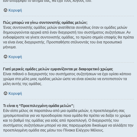
εάν απορρίψει το αίτημα σας, θα έχει τους λόγους του.
Κορυφή
Πώς μπορώ να γίνω συντονιστής ομάδας μελών;
Ένας συντονιστής ομάδας μελών ανατίθεται συνήθως όταν οι ομάδες μελών
δημιουργούνται αρχικά από έναν διαχειριστή του συστήματος συζητήσεων. Αν
ενδιαφέρεστε να γίνετε συντονιστής ομάδας, το πρώτο σημείο επαφής θα πρέπει
να είναι ένας διαχειριστής. Προσπαθήστε στέλνοντάς του ένα προσωπικό
μήνυμα.
Κορυφή
Γιατί μερικές ομάδες μελών εμφανίζονται με διαφορετικό χρώμα;
Είναι πιθανό ο διαχειριστής του συστήματος συζητήσεων να έχει ορίσει κάποιο
χρώμα στα μέλη μιας ομάδας μελών ώστε να είναι εύκολο να εντοπιστούν τα
μέλη αυτής της ομάδας.
Κορυφή
Τι είναι η “Προεπιλεγμένη ομάδα μελών”;
Εάν είστε μέλος σε παραπάνω από μια ομάδα μελών, η προεπιλεγμένη σας
χρησιμοποιείται για να προσδιορίσει ποια ομάδα θα πρέπει να δείξει το χρώμα
και το βαθμό της ομάδας για εσάς από προεπιλογή. Ο διαχειριστής του
συστήματος συζητήσεων μπορεί να σας παραχωρήσει δικαίωμα να αλλάξετε την
προεπιλεγμένη ομάδα σας μέσω του Πίνακα Ελέγχου Μέλους.