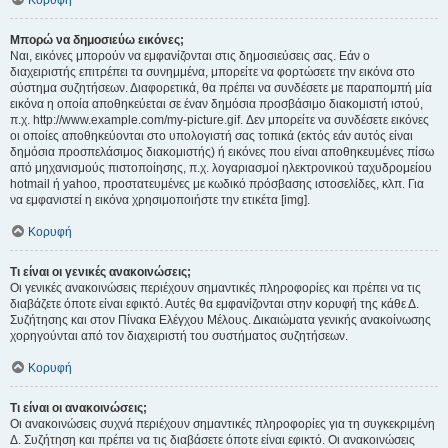
Κορυφή
Μπορώ να δημοσιεύω εικόνες;
Ναι, εικόνες μπορούν να εμφανίζονται στις δημοσιεύσεις σας. Εάν ο
διαχειριστής επιτρέπει τα συνημμένα, μπορείτε να φορτώσετε την εικόνα στο
σύστημα συζητήσεων. Διαφορετικά, θα πρέπει να συνδέσετε με παραπομπή μία
εικόνα η οποία αποθηκεύεται σε έναν δημόσια προσβάσιμο διακομιστή ιστού,
π.χ. http://www.example.com/my-picture.gif. Δεν μπορείτε να συνδέσετε εικόνες
οι οποίες αποθηκεύονται στο υπολογιστή σας τοπικά (εκτός εάν αυτός είναι
δημόσια προσπελάσιμος διακομιστής) ή εικόνες που είναι αποθηκευμένες πίσω
από μηχανισμούς πιστοποίησης, π.χ. λογαριασμοί ηλεκτρονικού ταχυδρομείου
hotmail ή yahoo, προστατευμένες με κωδικό πρόσβασης ιστοσελίδες, κλπ. Για
να εμφανιστεί η εικόνα χρησιμοποιήστε την ετικέτα [img].
Κορυφή
Τι είναι οι γενικές ανακοινώσεις;
Οι γενικές ανακοινώσεις περιέχουν σημαντικές πληροφορίες και πρέπει να τις
διαβάζετε όποτε είναι εφικτό. Αυτές θα εμφανίζονται στην κορυφή της κάθε Δ.
Συζήτησης και στον Πίνακα Ελέγχου Μέλους. Δικαιώματα γενικής ανακοίνωσης
χορηγούνται από τον διαχειριστή του συστήματος συζητήσεων.
Κορυφή
Τι είναι οι ανακοινώσεις;
Οι ανακοινώσεις συχνά περιέχουν σημαντικές πληροφορίες για τη συγκεκριμένη
Δ. Συζήτηση και πρέπει να τις διαβάσετε όποτε είναι εφικτό. Οι ανακοινώσεις