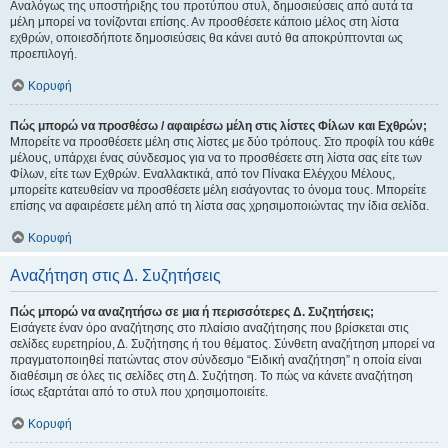
Αναλόγως της υποστήριξης του προτύπου στυλ, δημοσιεύσεις από αυτά τα
μέλη μπορεί να τονίζονται επίσης. Αν προσθέσετε κάποιο μέλος στη λίστα
εχθρών, οποιεσδήποτε δημοσιεύσεις θα κάνει αυτό θα αποκρύπτονται ως
προεπιλογή.
Κορυφή
Πώς μπορώ να προσθέσω / αφαιρέσω μέλη στις λίστες Φίλων και Εχθρών;
Μπορείτε να προσθέσετε μέλη στις λίστες με δύο τρόπους. Στο προφίλ του κάθε
μέλους, υπάρχει ένας σύνδεσμος για να το προσθέσετε στη λίστα σας είτε των
Φίλων, είτε των Εχθρών. Εναλλακτικά, από τον Πίνακα Ελέγχου Μέλους,
μπορείτε κατευθείαν να προσθέσετε μέλη εισάγοντας το όνομα τους. Μπορείτε
επίσης να αφαιρέσετε μέλη από τη λίστα σας χρησιμοποιώντας την ίδια σελίδα.
Κορυφή
Αναζήτηση στις Δ. Συζητήσεις
Πώς μπορώ να αναζητήσω σε μια ή περισσότερες Δ. Συζητήσεις;
Εισάγετε έναν όρο αναζήτησης στο πλαίσιο αναζήτησης που βρίσκεται στις
σελίδες ευρετηρίου, Δ. Συζήτησης ή του θέματος. Σύνθετη αναζήτηση μπορεί να
πραγματοποιηθεί πατώντας στον σύνδεσμο “Ειδική αναζήτηση” η οποία είναι
διαθέσιμη σε όλες τις σελίδες στη Δ. Συζήτηση. Το πώς να κάνετε αναζήτηση
ίσως εξαρτάται από το στυλ που χρησιμοποιείτε.
Κορυφή