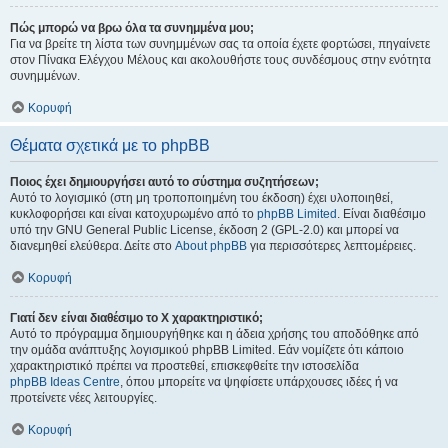
Πώς μπορώ να βρω όλα τα συνημμένα μου;
Για να βρείτε τη λίστα των συνημμένων σας τα οποία έχετε φορτώσει, πηγαίνετε
στον Πίνακα Ελέγχου Μέλους και ακολουθήστε τους συνδέσμους στην ενότητα
συνημμένων.
Κορυφή
Θέματα σχετικά με το phpBB
Ποιος έχει δημιουργήσει αυτό το σύστημα συζητήσεων;
Αυτό το λογισμικό (στη μη τροποποιημένη του έκδοση) έχει υλοποιηθεί,
κυκλοφορήσει και είναι κατοχυρωμένο από το
phpBB Limited
. Είναι διαθέσιμο
υπό την GNU General Public License, έκδοση 2 (GPL-2.0) και μπορεί να
διανεμηθεί ελεύθερα. Δείτε στο
About phpBB
για περισσότερες λεπτομέρειες.
Κορυφή
Γιατί δεν είναι διαθέσιμο το Χ χαρακτηριστικό;
Αυτό το πρόγραμμα δημιουργήθηκε και η άδεια χρήσης του αποδόθηκε από
την ομάδα ανάπτυξης λογισμικού phpBB Limited. Εάν νομίζετε ότι κάποιο
χαρακτηριστικό πρέπει να προστεθεί, επισκεφθείτε την ιστοσελίδα
phpBB Ideas Centre
, όπου μπορείτε να ψηφίσετε υπάρχουσες ιδέες ή να
προτείνετε νέες λειτουργίες.
Κορυφή