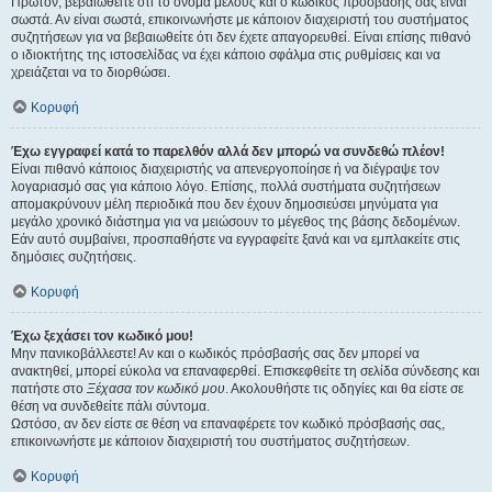
Πρώτον, βεβαιωθείτε ότι το όνομα μέλους και ο κωδικός πρόσβασής σας είναι
σωστά. Αν είναι σωστά, επικοινωνήστε με κάποιον διαχειριστή του συστήματος
συζητήσεων για να βεβαιωθείτε ότι δεν έχετε απαγορευθεί. Είναι επίσης πιθανό
ο ιδιοκτήτης της ιστοσελίδας να έχει κάποιο σφάλμα στις ρυθμίσεις και να
χρειάζεται να το διορθώσει.
Κορυφή
Έχω εγγραφεί κατά το παρελθόν αλλά δεν μπορώ να συνδεθώ πλέον!
Είναι πιθανό κάποιος διαχειριστής να απενεργοποίησε ή να διέγραψε τον
λογαριασμό σας για κάποιο λόγο. Επίσης, πολλά συστήματα συζητήσεων
απομακρύνουν μέλη περιοδικά που δεν έχουν δημοσιεύσει μηνύματα για
μεγάλο χρονικό διάστημα για να μειώσουν το μέγεθος της βάσης δεδομένων.
Εάν αυτό συμβαίνει, προσπαθήστε να εγγραφείτε ξανά και να εμπλακείτε στις
δημόσιες συζητήσεις.
Κορυφή
Έχω ξεχάσει τον κωδικό μου!
Μην πανικοβάλλεστε! Αν και ο κωδικός πρόσβασής σας δεν μπορεί να
ανακτηθεί, μπορεί εύκολα να επαναφερθεί. Επισκεφθείτε τη σελίδα σύνδεσης και
πατήστε στο
Ξέχασα τον κωδικό μου
. Ακολουθήστε τις οδηγίες και θα είστε σε
θέση να συνδεθείτε πάλι σύντομα.
Ωστόσο, αν δεν είστε σε θέση να επαναφέρετε τον κωδικό πρόσβασής σας,
επικοινωνήστε με κάποιον διαχειριστή του συστήματος συζητήσεων.
Κορυφή