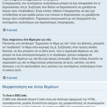
Ο διαχειριστής του συστήματος συζητήσεων μπορεί να έχει αποφασίσει ότι οι
δημοσιεύσεις στη Δ. Συζήτηση που θέλετε να δημοσιεύσετε να χρειάζονται
έλεγχο πριν υποβληθούν. Είναι επίσης πιθανό ο διαχειριστής να σας έχει
τοποθετήσει σε μια ομάδα μελών των οποίων οι δημοσιεύσεις να χρειάζονται
έλεγχο πριν υποβληθούν. Παρακαλώ επικοινωνείτε με τον διαχειριστή του
συστήματος συζητήσεων για περισσότερες πληροφορίες.
Κορυφή
Πώς σημειώνω ένα θέμα μου ως νέο;
Πατώντας στο σύνδεσμο “Σημειώστε το θέμα ως νέο” όταν τον βλέπετε, μπορείτε
να “ανεβάσετε” το θέμα στην κορυφή της Δ. Συζήτησης στην πρώτη σελίδα.
Ωστόσο, αν δεν μπορείτε να το δείτε αυτό, τότε η σημείωση θεμάτων ως νέα
μπορεί να είναι απενεργοποιημένη ή το περιθώριο χρόνου ανάμεσα σε
σημειώσεις θεμάτων ως νέα δεν έχει ακόμη επιτευχθεί. Είναι επίσης δυνατόν να
σημειώσετε ως νέο το θέμα απλώς απαντώντας σε αυτό, ωστόσο, να είστε
σίγουρος (-η) ότι ακολουθείτε τους κανόνες του συστήματος συζητήσεων όταν
το κάνετε αυτό.
Κορυφή
Μορφοποίηση και τύποι θεμάτων
Τι είναι ο BBCode;
Ο BBCode (Bulletin Board Code) είναι μία ιδιαίτερη εφαρμογή της HTML,
προσφέροντας μεγάλη δυνατότητα ελέγχου της μορφοποίησης σε συγκεκριμένα