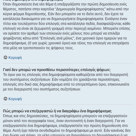
Όταν δημοσιεύετε ένα νέο θέμα ή επεξεργάζεστε την πρώτη δημοσίευση ενός
θέματος, πατήστε στην καρτέλα “Δημιουργία δημοψηφίσματος” κάτω από την
κύρια φόρμα δημοσίευσης. Εάν δεν μπορείτε να το δείτε αυτό, δεν έχετε τα
κατάλληλα δικαιώματα για να δημιουργήσετε δημοψηφίσματα. Εισάγετε έναν
τίτλο και τουλάχιστον δύο επιλογές στα κατάλληλα πεδία, διασφαλίζοντας κάθε
επιλογή να είναι σε ξεχωριστή γραμμή στην περιοχή κειμένου. Μπορείτε επίσης
να ορίσετε τον αριθμό των επιλογών ενός μέλους που μπορεί να επιλέξει
ψηφίζοντας κάτω από “Επιλογές ανά μέλος”, ένα χρονικό όριο ημερών για το
δημοψήφισμα, (0 για χωρίς χρονικό όριο) και τέλος την επιλογή να επιτρέψετε
στα μέλη να τροποποιούν τις ψήφους τους.
Κορυφή
Γιατί δεν μπορώ να προσθέσω περισσότερες επιλογές ψήφων;
Το όριο για τις επιλογές στα δημοψηφίσματα καθορίζεται από τον διαχειριστή
του συστήματος συζητήσεων. Εάν νομίζετε ότι χρειάζονται περισσότερες
επιλογές στο δικό σας δημοψήφισμα από το επιτρεπόμενο όριο, επικοινωνείτε
με τον διαχειριστή του συστήματος συζητήσεων.
Κορυφή
Πώς μπορώ να επεξεργαστώ ή να διαγράψω ένα δημοψήφισμα;
Όπως και στις δημοσιεύσεις, τα δημοψηφίσματα μπορούν να επεξεργαστούν
μόνον από τον συγγραφέα τους, έναν συντονιστή ή έναν διαχειριστή. Για να
επεξεργαστείτε ένα δημοψήφισμα, επεξεργαστείτε την πρώτη δημοσίευση στο
θέμα. Αυτή έχει πάντα συνδεδεμένο το δημοψήφισμα με αυτό. Εάν κανένας δεν
έχει δώσει μια ψήφο, τα μέλη μπορούν να διαγράψουν το δημοψήφισμα ή να