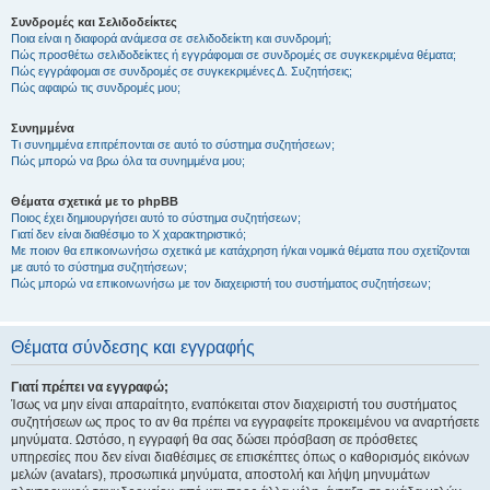
Συνδρομές και Σελιδοδείκτες
Ποια είναι η διαφορά ανάμεσα σε σελιδοδείκτη και συνδρομή;
Πώς προσθέτω σελιδοδείκτες ή εγγράφομαι σε συνδρομές σε συγκεκριμένα θέματα;
Πώς εγγράφομαι σε συνδρομές σε συγκεκριμένες Δ. Συζητήσεις;
Πώς αφαιρώ τις συνδρομές μου;
Συνημμένα
Τι συνημμένα επιτρέπονται σε αυτό το σύστημα συζητήσεων;
Πώς μπορώ να βρω όλα τα συνημμένα μου;
Θέματα σχετικά με το phpBB
Ποιος έχει δημιουργήσει αυτό το σύστημα συζητήσεων;
Γιατί δεν είναι διαθέσιμο το Χ χαρακτηριστικό;
Με ποιον θα επικοινωνήσω σχετικά με κατάχρηση ή/και νομικά θέματα που σχετίζονται
με αυτό το σύστημα συζητήσεων;
Πώς μπορώ να επικοινωνήσω με τον διαχειριστή του συστήματος συζητήσεων;
Θέματα σύνδεσης και εγγραφής
Γιατί πρέπει να εγγραφώ;
Ίσως να μην είναι απαραίτητο, εναπόκειται στον διαχειριστή του συστήματος
συζητήσεων ως προς το αν θα πρέπει να εγγραφείτε προκειμένου να αναρτήσετε
μηνύματα. Ωστόσο, η εγγραφή θα σας δώσει πρόσβαση σε πρόσθετες
υπηρεσίες που δεν είναι διαθέσιμες σε επισκέπτες όπως ο καθορισμός εικόνων
μελών (avatars), προσωπικά μηνύματα, αποστολή και λήψη μηνυμάτων