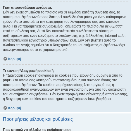
Γιατί αποσυνδέομαι αυτόματα;
Εάν δεν έχετε σημειώσει το πλαίσιο
Να με θυμάσαι
κατά τη σύνδεση σας, το
σύστημα συζητήσεων θα σας διατηρεί συνδεδεμένο μόνο για έναν καθορισμένο
χρόνο. Αυτό αποτρέπει την κατάχρηση του λογαριασμού σας από κάποιον
άλλο. Για να παραμείνετε συνδεδεμένοι, σημειώστε το πλαίσιο
Να με θυμάσαι
κατά τη σύνδεση σας. Αυτό δεν συνιστάται εάν συνδέεστε στο σύστημα
συζητήσεων από έναν κοινόχρηστο υπολογιστή, π.χ. βιβλιοθήκη, internet cafe,
πανεπιστημιακό εργαστήριο υπολογιστών, κλπ. Εάν δεν βλέπετε αυτό το
πλαίσιο επιλογής σημαίνει ότι ο διαχειριστής του συστήματος συζητήσεων έχει
απενεργοποιήσει αυτό το χαρακτηριστικό.
Κορυφή
Τι κάνει η “Διαγραφή cookies”;
Η “Διαγραφή cookies” διαγράφει τα cookies που έχουν δημιουργηθεί από το
phpBB τα οποία σας διατηρούν πιστοποιημένους και συνδεδεμένους στο
σύστημα συζητήσεων. Τα cookies παρέχουν επίσης λειτουργίες όπως η
παρακολούθηση αναγνωσμένων εάν είναι ενεργοποιημένη από τον διαχειριστή
του συστήματος συζητήσεων. Εάν έχετε προβλήματα σύνδεσης ή αποσύνδεσης,
η διαγραφή των cookies του συστήματος συζητήσεων ίσως βοηθήσει.
Κορυφή
Προτιμήσεις μέλους και ρυθμίσεις
Πώς μπορώ να αλλάξω τις ρυθμίσεις μου;