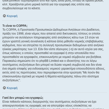
ηλεκτρονικού ταχυδρομείου από και προς άλλα μέλη, ένταξη σε ομάδα μελών,
κλπ. Χρειάζονται μόνο μερικά λεπτά για την εγγραφή σας οπότε σας
συμβουλεύουμε να το κάνετε.
Κορυφή
Τι είναι το COPPA;
Το COPPA, ή Προστασία Προσωπικών Δεδομένων Ανηλίκων στο Διαδίκτυο,
πράξη του 1998, είναι νόμος που απαιτεί από δικτυακούς τόπους οι οποίοι
μπορούν να συλλέγουν πληροφορίες από ανηλίκους κάτω των 13 ετών να
έχουν γραπτή γονική συναίνεση ή κάποια άλλη μέθοδο νομικής επιβεβαίωσης
κηδεμόνα, που να επιτρέπει τη συλλογή προσωπικών δεδομένων από ανήλικο
ηλικίας μικρότερης των 13. Εάν δεν είστε σίγουρος (-η) αν αυτό ισχύει για σας,
όπως κάποιος ο οποίος προσπαθεί να εγγραφεί ή στην ιστοσελίδα που
προσπαθείτε να εγγραφείτε, επικοινωνήστε με νομικό σύμβουλο για βοήθεια.
Παρακαλώ σημειώστε ότι το phpBB Limited και ο ιδιοκτήτης του εν λόγω
συστήματος συζητήσεων δεν μπορεί να δώσει νομική συμβουλή και δεν είναι
ένα σημείο επαφής για ενδοιασμούς νομικού χαρακτήρα οποιουδήποτε είδους,
εκτός από τις περιπτώσεις που περιγράφονται στην ερώτηση “Με ποιόν θα
επικοινωνήσω σχετικά με νομικά ή θέματα κατάχρησης πάνω στο σύστημα
συζητήσεων;”.
Κορυφή
Γιατί δεν μπορώ να εγγραφώ;
Είναι πιθανόν κάποιος διαχειριστής του συστήματος συζητήσεων να έχει
απενεργοποιήσει τις εγγραφές για να αποτρέψει νέους επισκέπτες να