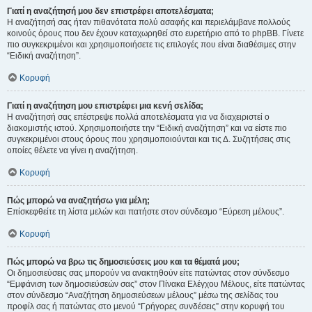
Γιατί η αναζήτησή μου δεν επιστρέφει αποτελέσματα;
Η αναζήτησή σας ήταν πιθανότατα πολύ ασαφής και περιελάμβανε πολλούς
κοινούς όρους που δεν έχουν καταχωρηθεί στο ευρετήριο από το phpBB. Γίνετε
πιο συγκεκριμένοι και χρησιμοποιήσετε τις επιλογές που είναι διαθέσιμες στην
“Ειδική αναζήτηση”.
Κορυφή
Γιατί η αναζήτηση μου επιστρέφει μια κενή σελίδα;
Η αναζήτησή σας επέστρεψε πολλά αποτελέσματα για να διαχειριστεί ο
διακομιστής ιστού. Χρησιμοποιήστε την “Ειδική αναζήτηση” και να είστε πιο
συγκεκριμένοι στους όρους που χρησιμοποιούνται και τις Δ. Συζητήσεις στις
οποίες θέλετε να γίνει η αναζήτηση.
Κορυφή
Πώς μπορώ να αναζητήσω για μέλη;
Επίσκεφθείτε τη λίστα μελών και πατήστε στον σύνδεσμο “Εύρεση μέλους”.
Κορυφή
Πώς μπορώ να βρω τις δημοσιεύσεις μου και τα θέματά μου;
Οι δημοσιεύσεις σας μπορούν να ανακτηθούν είτε πατώντας στον σύνδεσμο
“Εμφάνιση των δημοσιεύσεών σας” στον Πίνακα Ελέγχου Μέλους, είτε πατώντας
στον σύνδεσμο “Αναζήτηση δημοσιεύσεων μέλους” μέσω της σελίδας του
προφίλ σας ή πατώντας στο μενού “Γρήγορες συνδέσεις” στην κορυφή του