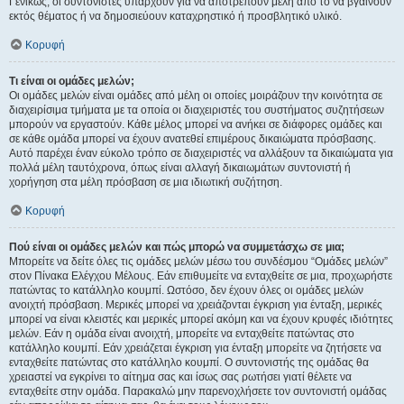
Γενικώς, οι συντονιστές υπάρχουν για να αποτρέπουν μέλη από το να βγαίνουν
εκτός θέματος ή να δημοσιεύουν καταχρηστικό ή προσβλητικό υλικό.
Κορυφή
Τι είναι οι ομάδες μελών;
Οι ομάδες μελών είναι ομάδες από μέλη οι οποίες μοιράζουν την κοινότητα σε
διαχειρίσιμα τμήματα με τα οποία οι διαχειριστές του συστήματος συζητήσεων
μπορούν να εργαστούν. Κάθε μέλος μπορεί να ανήκει σε διάφορες ομάδες και
σε κάθε ομάδα μπορεί να έχουν ανατεθεί επιμέρους δικαιώματα πρόσβασης.
Αυτό παρέχει έναν εύκολο τρόπο σε διαχειριστές να αλλάξουν τα δικαιώματα για
πολλά μέλη ταυτόχρονα, όπως είναι αλλαγή δικαιωμάτων συντονιστή ή
χορήγηση στα μέλη πρόσβαση σε μια ιδιωτική συζήτηση.
Κορυφή
Πού είναι οι ομάδες μελών και πώς μπορώ να συμμετάσχω σε μια;
Μπορείτε να δείτε όλες τις ομάδες μελών μέσω του συνδέσμου “Ομάδες μελών”
στον Πίνακα Ελέγχου Μέλους. Εάν επιθυμείτε να ενταχθείτε σε μια, προχωρήστε
πατώντας το κατάλληλο κουμπί. Ωστόσο, δεν έχουν όλες οι ομάδες μελών
ανοιχτή πρόσβαση. Μερικές μπορεί να χρειάζονται έγκριση για ένταξη, μερικές
μπορεί να είναι κλειστές και μερικές μπορεί ακόμη και να έχουν κρυφές ιδιότητες
μελών. Εάν η ομάδα είναι ανοιχτή, μπορείτε να ενταχθείτε πατώντας στο
κατάλληλο κουμπί. Εάν χρειάζεται έγκριση για ένταξη μπορείτε να ζητήσετε να
ενταχθείτε πατώντας στο κατάλληλο κουμπί. Ο συντονιστής της ομάδας θα
χρειαστεί να εγκρίνει το αίτημα σας και ίσως σας ρωτήσει γιατί θέλετε να
ενταχθείτε στην ομάδα. Παρακαλώ μην παρενοχλήσετε τον συντονιστή ομάδας