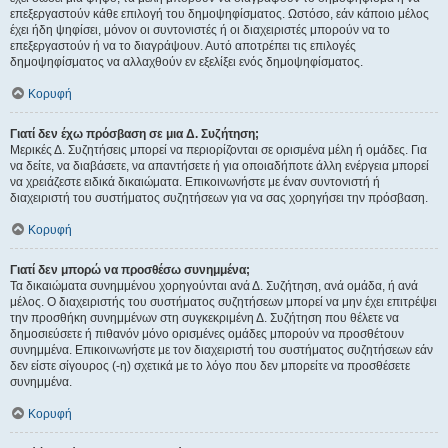
επεξεργαστούν κάθε επιλογή του δημοψηφίσματος. Ωστόσο, εάν κάποιο μέλος
έχει ήδη ψηφίσει, μόνον οι συντονιστές ή οι διαχειριστές μπορούν να το
επεξεργαστούν ή να το διαγράψουν. Αυτό αποτρέπει τις επιλογές
δημοψηφίσματος να αλλαχθούν εν εξελίξει ενός δημοψηφίσματος.
Κορυφή
Γιατί δεν έχω πρόσβαση σε μια Δ. Συζήτηση;
Μερικές Δ. Συζητήσεις μπορεί να περιορίζονται σε ορισμένα μέλη ή ομάδες. Για
να δείτε, να διαβάσετε, να απαντήσετε ή για οποιαδήποτε άλλη ενέργεια μπορεί
να χρειάζεστε ειδικά δικαιώματα. Επικοινωνήστε με έναν συντονιστή ή
διαχειριστή του συστήματος συζητήσεων για να σας χορηγήσει την πρόσβαση.
Κορυφή
Γιατί δεν μπορώ να προσθέσω συνημμένα;
Τα δικαιώματα συνημμένου χορηγούνται ανά Δ. Συζήτηση, ανά ομάδα, ή ανά
μέλος. Ο διαχειριστής του συστήματος συζητήσεων μπορεί να μην έχει επιτρέψει
την προσθήκη συνημμένων στη συγκεκριμένη Δ. Συζήτηση που θέλετε να
δημοσιεύσετε ή πιθανόν μόνο ορισμένες ομάδες μπορούν να προσθέτουν
συνημμένα. Επικοινωνήστε με τον διαχειριστή του συστήματος συζητήσεων εάν
δεν είστε σίγουρος (-η) σχετικά με το λόγο που δεν μπορείτε να προσθέσετε
συνημμένα.
Κορυφή