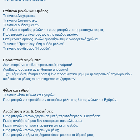
Επίπεδα μελών και Ομάδες
Τι είναι οι Διαχειριστές;
Τι είναι οι Συντονιστές;
Τι είναι οι ομάδες μελών;
Πού είναι οι ομάδες μελών και πώς μπορώ να συμμετάσχω σε μια;
Πώς μπορώ να γίνω συντονιστής ομάδας μελών;
Γιατί μερικές ομάδες μελών εμφανίζονται με διαφορετικό χρώμα;
Τι είναι η “Προεπιλεγμένη ομάδα μελών”;
Τι είναι ο σύνδεσμος "Η ομάδα”;
Προσωπικά Μηνύματα
Δεν μπορώ να στείλω προσωπικά μηνύματα!
Λαμβάνω συνέχεια ανεπιθύμητα μηνύματα!
Έχω λάβει ένα μήνυμα spam ή ένα προσβλητικό μήνυμα ηλεκτρονικού ταχυδρομείου
από κάποιο μέλος του συστήματος συζητήσεων!
Φίλοι και εχθροί
Τι είναι η λίστα Φίλων και Εχθρών;
Πώς μπορώ να προσθέσω / αφαιρέσω μέλη στις λίστες Φίλων και Εχθρών;
Αναζήτηση στις Δ. Συζητήσεις
Πώς μπορώ να αναζητήσω σε μια ή περισσότερες Δ. Συζητήσεις;
Γιατί η αναζήτησή μου δεν επιστρέφει αποτελέσματα;
Γιατί η αναζήτηση μου επιστρέφει μια κενή σελίδα;
Πώς μπορώ να αναζητήσω για μέλη;
Πώς μπορώ να βρω τις δημοσιεύσεις μου και τα θέματά μου;