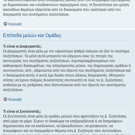
Τα εικονίδια θεμάτων είναι επιλεγμένες εικόνες από τον συγγραφέα σχετιζόμενες
με δημοσιεύσεις και υποδεικνύουν περιεχόμενό τους. Η δυνατότητα για χρήση
εικονιδίων θεμάτων εξαρτάται από τα δικαιώματα που ορίστηκαν από τον
διαχειριστή του συστήματος συζητήσεων.
Κορυφή
Επίπεδα μελών και Ομάδες
Τι είναι οι Διαχειριστές;
Οι Διαχειριστές είναι μέλη με τον υψηλότερο βαθμό ελέγχου σε όλο το σύστημα
συζητήσεων. Τα μέλη αυτά μπορούν να ελέγχουν όλες τις πτυχές της
λειτουργίας του συστήματος συζητήσεων, συμπεριλαμβανομένων του
καθορισμού δικαιωμάτων, της απαγόρευσης μελών, της δημιουργίας ομάδων ή
συντονιστών, κλπ., εξαρτώνται από τον ιδρυτή του συστήματος συζητήσεων και
τι δικαιώματα αυτός ή αυτή έχει δώσει στους άλλους διαχειριστές. Μπορούν
επίσης να έχουν πλήρεις δυνατότητες συντονιστή σε όλες τις Δ. Συζητήσεις,
ανάλογα με τις ρυθμίσεις που διατυπώνεται από τον ιδρυτή του συστήματος
συζητήσεων.
Κορυφή
Τι είναι οι Συντονιστές;
Οι Συντονιστές είναι μέλη (ή ομάδες μελών) που φροντίζουν τις Δ. Συζητήσεις
από μέρα σε μέρα. Έχουν το δικαίωμα να επεξεργάζονται ή να διαγράφουν
δημοσιεύσεις και να κλειδώνουν, να ξεκλειδώνουν, να μετακινούν, να
διαγράφουν και να διαχωρίζουν θέματα στη Δ. Συζήτηση που συντονίζουν.