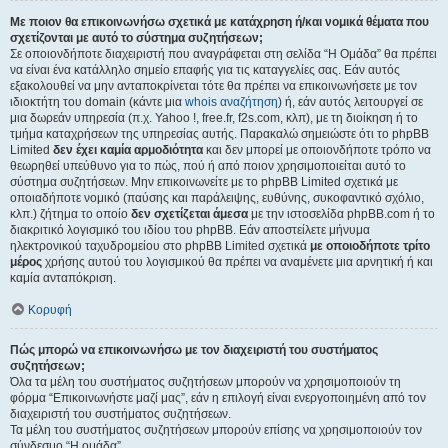
Με ποιον θα επικοινωνήσω σχετικά με κατάχρηση ή/και νομικά θέματα που
σχετίζονται με αυτό το σύστημα συζητήσεων;
Σε οποιονδήποτε διαχειριστή που αναγράφεται στη σελίδα “Η Ομάδα” θα πρέπει
να είναι ένα κατάλληλο σημείο επαφής για τις καταγγελίες σας. Εάν αυτός
εξακολουθεί να μην ανταποκρίνεται τότε θα πρέπει να επικοινωνήσετε με τον
ιδιοκτήτη του domain (κάντε μια
whois αναζήτηση
) ή, εάν αυτός λειτουργεί σε
μια δωρεάν υπηρεσία (π.χ. Yahoo !, free.fr, f2s.com, κλπ), με τη διοίκηση ή το
τμήμα καταχρήσεων της υπηρεσίας αυτής. Παρακαλώ σημειώστε ότι το phpBB
Limited
δεν έχει καμία αρμοδιότητα
και δεν μπορεί με οποιονδήποτε τρόπο να
θεωρηθεί υπεύθυνο για το πώς, πού ή από ποιον χρησιμοποιείται αυτό το
σύστημα συζητήσεων. Μην επικοινωνείτε με το phpBB Limited σχετικά με
οποιαδήποτε νομικό (παύσης και παράλειψης, ευθύνης, συκοφαντικό σχόλιο,
κλπ.) ζήτημα το οποίο
δεν σχετίζεται άμεσα
με την ιστοσελίδα phpBB.com ή το
διακριτικό λογισμικό του ιδίου του phpBB. Εάν αποστείλετε μήνυμα
ηλεκτρονικού ταχυδρομείου στο phpBB Limited σχετικά
με οποιοδήποτε τρίτο
μέρος
χρήσης αυτού του λογισμικού θα πρέπει να αναμένετε μια αρνητική ή και
καμία ανταπόκριση.
Κορυφή
Πώς μπορώ να επικοινωνήσω με τον διαχειριστή του συστήματος
συζητήσεων;
Όλα τα μέλη του συστήματος συζητήσεων μπορούν να χρησιμοποιούν τη
φόρμα “Επικοινωνήστε μαζί μας”, εάν η επιλογή είναι ενεργοποιημένη από τον
διαχειριστή του συστήματος συζητήσεων.
Τα μέλη του συστήματος συζητήσεων μπορούν επίσης να χρησιμοποιούν τον
σύνδεσμο “Η ομάδα”.