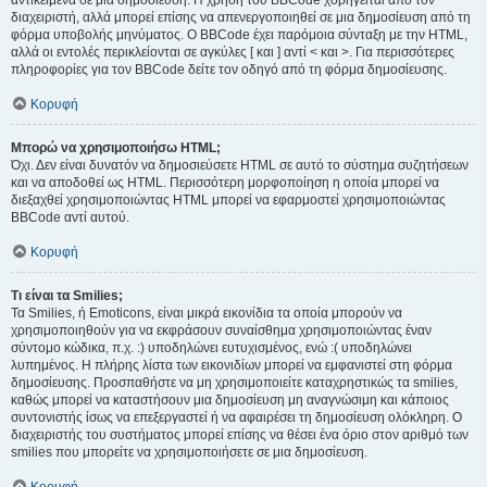
αντικείμενα σε μια δημοσίευση. Η χρήση του BBCode χορηγείται από τον
διαχειριστή, αλλά μπορεί επίσης να απενεργοποιηθεί σε μια δημοσίευση από τη
φόρμα υποβολής μηνύματος. Ο BBCode έχει παρόμοια σύνταξη με την HTML,
αλλά οι εντολές περικλείονται σε αγκύλες [ και ] αντί < και >. Για περισσότερες
πληροφορίες για τον BBCode δείτε τον οδηγό από τη φόρμα δημοσίευσης.
Κορυφή
Μπορώ να χρησιμοποιήσω HTML;
Όχι. Δεν είναι δυνατόν να δημοσιεύσετε HTML σε αυτό το σύστημα συζητήσεων
και να αποδοθεί ως HTML. Περισσότερη μορφοποίηση η οποία μπορεί να
διεξαχθεί χρησιμοποιώντας HTML μπορεί να εφαρμοστεί χρησιμοποιώντας
BBCode αντί αυτού.
Κορυφή
Τι είναι τα Smilies;
Τα Smilies, ή Emoticons, είναι μικρά εικονίδια τα οποία μπορούν να
χρησιμοποιηθούν για να εκφράσουν συναίσθημα χρησιμοποιώντας έναν
σύντομο κώδικα, π.χ. :) υποδηλώνει ευτυχισμένος, ενώ :( υποδηλώνει
λυπημένος. Η πλήρης λίστα των εικονιδίων μπορεί να εμφανιστεί στη φόρμα
δημοσίευσης. Προσπαθήστε να μη χρησιμοποιείτε καταχρηστικώς τα smilies,
καθώς μπορεί να καταστήσουν μια δημοσίευση μη αναγνώσιμη και κάποιος
συντονιστής ίσως να επεξεργαστεί ή να αφαιρέσει τη δημοσίευση ολόκληρη. Ο
διαχειριστής του συστήματος μπορεί επίσης να θέσει ένα όριο στον αριθμό των
smilies που μπορείτε να χρησιμοποιήσετε σε μια δημοσίευση.