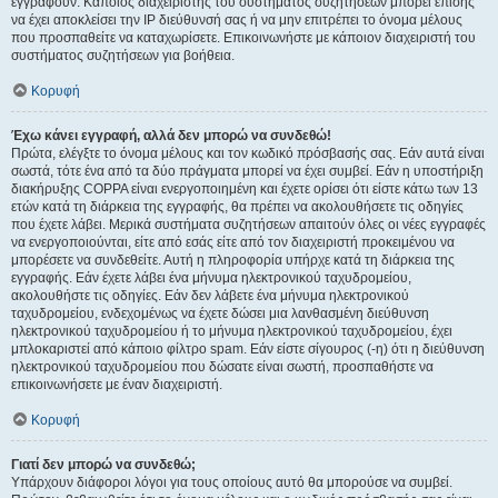
εγγραφούν. Κάποιος διαχειριστής του συστήματος συζητήσεων μπορεί επίσης
να έχει αποκλείσει την IP διεύθυνσή σας ή να μην επιτρέπει το όνομα μέλους
που προσπαθείτε να καταχωρίσετε. Επικοινωνήστε με κάποιον διαχειριστή του
συστήματος συζητήσεων για βοήθεια.
Κορυφή
Έχω κάνει εγγραφή, αλλά δεν μπορώ να συνδεθώ!
Πρώτα, ελέγξτε το όνομα μέλους και τον κωδικό πρόσβασής σας. Εάν αυτά είναι
σωστά, τότε ένα από τα δύο πράγματα μπορεί να έχει συμβεί. Εάν η υποστήριξη
διακήρυξης COPPA είναι ενεργοποιημένη και έχετε ορίσει ότι είστε κάτω των 13
ετών κατά τη διάρκεια της εγγραφής, θα πρέπει να ακολουθήσετε τις οδηγίες
που έχετε λάβει. Μερικά συστήματα συζητήσεων απαιτούν όλες οι νέες εγγραφές
να ενεργοποιούνται, είτε από εσάς είτε από τον διαχειριστή προκειμένου να
μπορέσετε να συνδεθείτε. Αυτή η πληροφορία υπήρχε κατά τη διάρκεια της
εγγραφής. Εάν έχετε λάβει ένα μήνυμα ηλεκτρονικού ταχυδρομείου,
ακολουθήστε τις οδηγίες. Εάν δεν λάβετε ένα μήνυμα ηλεκτρονικού
ταχυδρομείου, ενδεχομένως να έχετε δώσει μια λανθασμένη διεύθυνση
ηλεκτρονικού ταχυδρομείου ή το μήνυμα ηλεκτρονικού ταχυδρομείου, έχει
μπλοκαριστεί από κάποιο φίλτρο spam. Εάν είστε σίγουρος (-η) ότι η διεύθυνση
ηλεκτρονικού ταχυδρομείου που δώσατε είναι σωστή, προσπαθήστε να
επικοινωνήσετε με έναν διαχειριστή.
Κορυφή
Γιατί δεν μπορώ να συνδεθώ;
Υπάρχουν διάφοροι λόγοι για τους οποίους αυτό θα μπορούσε να συμβεί.