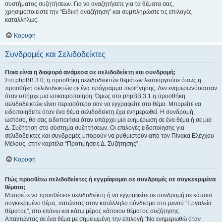
συστήματος συζητήσεων. Για να αναζητήσετε για τα θέματα σας,
χρησιμοποιείστε την “Ειδική αναζήτηση” και συμπληρώστε τις επιλογές
καταλλήλως.
Κορυφή
Συνδρομές και Σελιδοδείκτες
Ποια είναι η διαφορά ανάμεσα σε σελιδοδείκτη και συνδρομή;
Στο phpBB 3.0, η προσθήκη σελιδοδεικτών θεμάτων λειτουργούσε όπως η
προσθήκη σελιδοδεικτών σε ένα πρόγραμμα περιήγησης. Δεν ενημερωνόσασταν
όταν υπήρχε μια επικαιροποίηση. Όμως στο phpBB 3.1 η προσθήκη
σελιδοδεικτών είναι περισσότερο σαν να εγγραφείτε στο θέμα. Μπορείτε να
ειδοποιηθείτε όταν ένα θέμα σελιδοδείκτη έχει ενημερωθεί. Η συνδρομή,
ωστόσο, θα σας ειδοποιήσει όταν υπάρχει μια ενημέρωση σε ένα θέμα ή σε μια
Δ. Συζήτηση στο σύστημα συζητήσεων. Οι επιλογές ειδοποίησης για
σελιδοδείκτες και συνδρομές μπορούν να ρυθμιστούν από τον Πίνακα Ελέγχου
Μέλους, στην καρτέλα “Προτιμήσεις Δ. Συζήτησης”.
Κορυφή
Πώς προσθέτω σελιδοδείκτες ή εγγράφομαι σε συνδρομές σε συγκεκριμένα
θέματα;
Μπορείτε να προσθέσετε σελιδοδείκτη ή να εγγραφείτε σε συνδρομή σε κάποιο
συγκεκριμένο θέμα, πατώντας στον κατάλληλο σύνδεσμο στο μενού "Εργαλεία
θέματος", στο επάνω και κάτω μέρος κάποιου θέματος συζήτησης.
Απαντώντας σε ένα θέμα με σημειωμένη την επιλογή “Να ενημερωθώ όταν