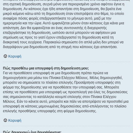
στη σχετική δημοσίευση, συχνά μόνο για περιορισμένο χρόνο αφότου έγινε η
δημοσίευση. Αν κάποιος έχει ήδη απαντήσει στη δημοσίευση, θα βρείτε ένα
μικρό κείμενο κάτω από τη δημοσίευση όταν επιστρέψετε στο θέμα, το οποίο
αναφέρει πόσες φορές επεξεργαστήκατε το μήνυμα αυτό, μαζί με την
ημερομηνία και την ώρα. Αυτό εμφανίζεται μόνον όταν κάποιος έχει κάνει μια
απάντηση. Δεν θα εμφανίζεται αν ένας συντονιστής ή διαχειριστής
επεξεργάστηκε τη δημοσίευση, ωστόσο αυτοί μπορούν να αφήσουν μια
σημείωση ως προς το γιατί έχουν επεξεργαστεί τη δημοσίευση κατά τη
διακριτική τους ευχέρεια. Παρακαλώ σημειώστε ότι απλά μέλη δεν μπορεί να
διαγράψουν μια δημοσίευση από τη στιγμή που κάποιος έχει απαντήσει.
Κορυφή
Πώς προσθέτω μια υπογραφή στη δημοσίευση μου;
Για να προσθέσετε υπογραφή σε μια δημοσίευση πρέπει πρώτα να
δημιουργήσετε μια μέσω του Πίνακα Ελέγχου Μέλους. Μόλις δημιουργηθεί,
μπορείτε να σημειώσετε το πλαίσιο επιλογής
Προσάρτηση υπογραφής
στη
φόρμα της δημοσίευσης για να προσθέσετε την υπογραφή σας. Μπορείτε
επίσης να προσθέσετε μια υπογραφή ως προεπιλογή για όλες τις δημοσιεύσεις
σας σημειώνοντας το κατάλληλο κουμπί επιλογής στον Πίνακα Ελέγχου
Μέλους. Εάν το κάνετε αυτό, μπορείτε και πάλι να αποτρέψετε να προστεθεί μια
υπογραφή σε κάποιες μεμονωμένες δημοσιεύσεις από-επιλέγοντας το πλαίσιο
επιλογής προσθήκης υπογραφής στη φόρμα δημοσίευσης.
Κορυφή
Πώς δημιουργώ ένα δημοψήφισμα;