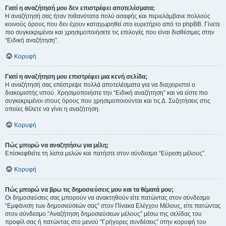
Γιατί η αναζήτησή μου δεν επιστρέφει αποτελέσματα;
Η αναζήτησή σας ήταν πιθανότατα πολύ ασαφής και περιελάμβανε πολλούς
κοινούς όρους που δεν έχουν καταχωρηθεί στο ευρετήριο από το phpBB. Γίνετε
πιο συγκεκριμένοι και χρησιμοποιήσετε τις επιλογές που είναι διαθέσιμες στην
“Ειδική αναζήτηση”.
Κορυφή
Γιατί η αναζήτηση μου επιστρέφει μια κενή σελίδα;
Η αναζήτησή σας επέστρεψε πολλά αποτελέσματα για να διαχειριστεί ο
διακομιστής ιστού. Χρησιμοποιήστε την “Ειδική αναζήτηση” και να είστε πιο
συγκεκριμένοι στους όρους που χρησιμοποιούνται και τις Δ. Συζητήσεις στις
οποίες θέλετε να γίνει η αναζήτηση.
Κορυφή
Πώς μπορώ να αναζητήσω για μέλη;
Επίσκεφθείτε τη λίστα μελών και πατήστε στον σύνδεσμο “Εύρεση μέλους”.
Κορυφή
Πώς μπορώ να βρω τις δημοσιεύσεις μου και τα θέματά μου;
Οι δημοσιεύσεις σας μπορούν να ανακτηθούν είτε πατώντας στον σύνδεσμο
“Εμφάνιση των δημοσιεύσεών σας” στον Πίνακα Ελέγχου Μέλους, είτε πατώντας
στον σύνδεσμο “Αναζήτηση δημοσιεύσεων μέλους” μέσω της σελίδας του
προφίλ σας ή πατώντας στο μενού “Γρήγορες συνδέσεις” στην κορυφή του