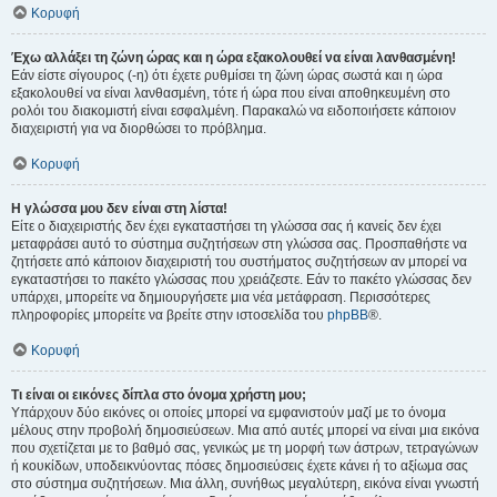
Κορυφή
Έχω αλλάξει τη ζώνη ώρας και η ώρα εξακολουθεί να είναι λανθασμένη!
Εάν είστε σίγουρος (-η) ότι έχετε ρυθμίσει τη ζώνη ώρας σωστά και η ώρα
εξακολουθεί να είναι λανθασμένη, τότε ή ώρα που είναι αποθηκευμένη στο
ρολόι του διακομιστή είναι εσφαλμένη. Παρακαλώ να ειδοποιήσετε κάποιον
διαχειριστή για να διορθώσει το πρόβλημα.
Κορυφή
Η γλώσσα μου δεν είναι στη λίστα!
Είτε ο διαχειριστής δεν έχει εγκαταστήσει τη γλώσσα σας ή κανείς δεν έχει
μεταφράσει αυτό το σύστημα συζητήσεων στη γλώσσα σας. Προσπαθήστε να
ζητήσετε από κάποιον διαχειριστή του συστήματος συζητήσεων αν μπορεί να
εγκαταστήσει το πακέτο γλώσσας που χρειάζεστε. Εάν το πακέτο γλώσσας δεν
υπάρχει, μπορείτε να δημιουργήσετε μια νέα μετάφραση. Περισσότερες
πληροφορίες μπορείτε να βρείτε στην ιστοσελίδα του
phpBB
®.
Κορυφή
Τι είναι οι εικόνες δίπλα στο όνομα χρήστη μου;
Υπάρχουν δύο εικόνες οι οποίες μπορεί να εμφανιστούν μαζί με το όνομα
μέλους στην προβολή δημοσιεύσεων. Μια από αυτές μπορεί να είναι μια εικόνα
που σχετίζεται με το βαθμό σας, γενικώς με τη μορφή των άστρων, τετραγώνων
ή κουκίδων, υποδεικνύοντας πόσες δημοσιεύσεις έχετε κάνει ή το αξίωμα σας
στο σύστημα συζητήσεων. Μια άλλη, συνήθως μεγαλύτερη, εικόνα είναι γνωστή