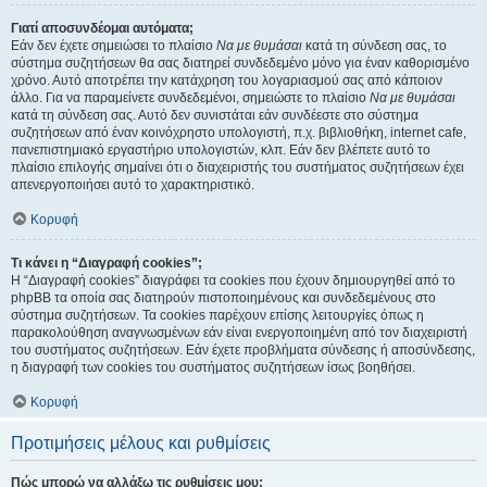
Γιατί αποσυνδέομαι αυτόματα;
Εάν δεν έχετε σημειώσει το πλαίσιο
Να με θυμάσαι
κατά τη σύνδεση σας, το
σύστημα συζητήσεων θα σας διατηρεί συνδεδεμένο μόνο για έναν καθορισμένο
χρόνο. Αυτό αποτρέπει την κατάχρηση του λογαριασμού σας από κάποιον
άλλο. Για να παραμείνετε συνδεδεμένοι, σημειώστε το πλαίσιο
Να με θυμάσαι
κατά τη σύνδεση σας. Αυτό δεν συνιστάται εάν συνδέεστε στο σύστημα
συζητήσεων από έναν κοινόχρηστο υπολογιστή, π.χ. βιβλιοθήκη, internet cafe,
πανεπιστημιακό εργαστήριο υπολογιστών, κλπ. Εάν δεν βλέπετε αυτό το
πλαίσιο επιλογής σημαίνει ότι ο διαχειριστής του συστήματος συζητήσεων έχει
απενεργοποιήσει αυτό το χαρακτηριστικό.
Κορυφή
Τι κάνει η “Διαγραφή cookies”;
Η “Διαγραφή cookies” διαγράφει τα cookies που έχουν δημιουργηθεί από το
phpBB τα οποία σας διατηρούν πιστοποιημένους και συνδεδεμένους στο
σύστημα συζητήσεων. Τα cookies παρέχουν επίσης λειτουργίες όπως η
παρακολούθηση αναγνωσμένων εάν είναι ενεργοποιημένη από τον διαχειριστή
του συστήματος συζητήσεων. Εάν έχετε προβλήματα σύνδεσης ή αποσύνδεσης,
η διαγραφή των cookies του συστήματος συζητήσεων ίσως βοηθήσει.
Κορυφή
Προτιμήσεις μέλους και ρυθμίσεις
Πώς μπορώ να αλλάξω τις ρυθμίσεις μου;