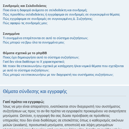
Συνδρομές και Σελιδοδείκτες
Ποια είναι η διαφορά ανάμεσα σε σελιδοδείκτη και συνδρομή;
Πώς προσθέτω σελιδοδείκτες ή εγγράφομαι σε συνδρομές σε συγκεκριμένα θέματα;
Πώς εγγράφομαι σε συνδρομές σε συγκεκριμένες Δ. Συζητήσεις;
Πώς αφαιρώ τις συνδρομές μου;
Συνημμένα
Τι συνημμένα επιτρέπονται σε αυτό το σύστημα συζητήσεων;
Πώς μπορώ να βρω όλα τα συνημμένα μου;
Θέματα σχετικά με το phpBB
Ποιος έχει δημιουργήσει αυτό το σύστημα συζητήσεων;
Γιατί δεν είναι διαθέσιμο το Χ χαρακτηριστικό;
Με ποιον θα επικοινωνήσω σχετικά με κατάχρηση ή/και νομικά θέματα που σχετίζονται
με αυτό το σύστημα συζητήσεων;
Πώς μπορώ να επικοινωνήσω με τον διαχειριστή του συστήματος συζητήσεων;
Θέματα σύνδεσης και εγγραφής
Γιατί πρέπει να εγγραφώ;
Ίσως να μην είναι απαραίτητο, εναπόκειται στον διαχειριστή του συστήματος
συζητήσεων ως προς το αν θα πρέπει να εγγραφείτε προκειμένου να αναρτήσετε
μηνύματα. Ωστόσο, η εγγραφή θα σας δώσει πρόσβαση σε πρόσθετες
υπηρεσίες που δεν είναι διαθέσιμες σε επισκέπτες όπως ο καθορισμός εικόνων
μελών (avatars), προσωπικά μηνύματα, αποστολή και λήψη μηνυμάτων