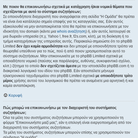
Με ποιον θα επικοινωνήσω σχετικά με κατάχρηση ή/και νομικά θέματα που
σχετίζονται με αυτό το σύστημα συζητήσεων;
Σε οποιονδήποτε διαχειριστή που αναγράφεται στη σελίδα “Η Ομάδα” θα πρέπει
να είναι ένα κατάλληλο σημείο επαφής για τις καταγγελίες σας. Εάν αυτός
εξακολουθεί να μην ανταποκρίνεται τότε θα πρέπει να επικοινωνήσετε με τον
ιδιοκτήτη του domain (κάντε μια
whois αναζήτηση
) ή, εάν αυτός λειτουργεί σε
μια δωρεάν υπηρεσία (π.χ. Yahoo !, free.fr, f2s.com, κλπ), με τη διοίκηση ή το
τμήμα καταχρήσεων της υπηρεσίας αυτής. Παρακαλώ σημειώστε ότι το phpBB
Limited
δεν έχει καμία αρμοδιότητα
και δεν μπορεί με οποιονδήποτε τρόπο να
θεωρηθεί υπεύθυνο για το πώς, πού ή από ποιον χρησιμοποιείται αυτό το
σύστημα συζητήσεων. Μην επικοινωνείτε με το phpBB Limited σχετικά με
οποιαδήποτε νομικό (παύσης και παράλειψης, ευθύνης, συκοφαντικό σχόλιο,
κλπ.) ζήτημα το οποίο
δεν σχετίζεται άμεσα
με την ιστοσελίδα phpBB.com ή το
διακριτικό λογισμικό του ιδίου του phpBB. Εάν αποστείλετε μήνυμα
ηλεκτρονικού ταχυδρομείου στο phpBB Limited σχετικά
με οποιοδήποτε τρίτο
μέρος
χρήσης αυτού του λογισμικού θα πρέπει να αναμένετε μια αρνητική ή και
καμία ανταπόκριση.
Κορυφή
Πώς μπορώ να επικοινωνήσω με τον διαχειριστή του συστήματος
συζητήσεων;
Όλα τα μέλη του συστήματος συζητήσεων μπορούν να χρησιμοποιούν τη
φόρμα “Επικοινωνήστε μαζί μας”, εάν η επιλογή είναι ενεργοποιημένη από τον
διαχειριστή του συστήματος συζητήσεων.
Τα μέλη του συστήματος συζητήσεων μπορούν επίσης να χρησιμοποιούν τον
σύνδεσμο “Η ομάδα”.