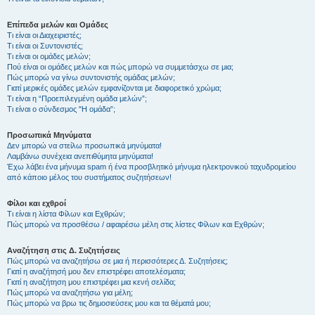
Επίπεδα μελών και Ομάδες
Τι είναι οι Διαχειριστές;
Τι είναι οι Συντονιστές;
Τι είναι οι ομάδες μελών;
Πού είναι οι ομάδες μελών και πώς μπορώ να συμμετάσχω σε μια;
Πώς μπορώ να γίνω συντονιστής ομάδας μελών;
Γιατί μερικές ομάδες μελών εμφανίζονται με διαφορετικό χρώμα;
Τι είναι η “Προεπιλεγμένη ομάδα μελών”;
Τι είναι ο σύνδεσμος "Η ομάδα”;
Προσωπικά Μηνύματα
Δεν μπορώ να στείλω προσωπικά μηνύματα!
Λαμβάνω συνέχεια ανεπιθύμητα μηνύματα!
Έχω λάβει ένα μήνυμα spam ή ένα προσβλητικό μήνυμα ηλεκτρονικού ταχυδρομείου
από κάποιο μέλος του συστήματος συζητήσεων!
Φίλοι και εχθροί
Τι είναι η λίστα Φίλων και Εχθρών;
Πώς μπορώ να προσθέσω / αφαιρέσω μέλη στις λίστες Φίλων και Εχθρών;
Αναζήτηση στις Δ. Συζητήσεις
Πώς μπορώ να αναζητήσω σε μια ή περισσότερες Δ. Συζητήσεις;
Γιατί η αναζήτησή μου δεν επιστρέφει αποτελέσματα;
Γιατί η αναζήτηση μου επιστρέφει μια κενή σελίδα;
Πώς μπορώ να αναζητήσω για μέλη;
Πώς μπορώ να βρω τις δημοσιεύσεις μου και τα θέματά μου;