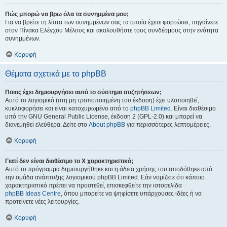
Πώς μπορώ να βρω όλα τα συνημμένα μου;
Για να βρείτε τη λίστα των συνημμένων σας τα οποία έχετε φορτώσει, πηγαίνετε
στον Πίνακα Ελέγχου Μέλους και ακολουθήστε τους συνδέσμους στην ενότητα
συνημμένων.
Κορυφή
Θέματα σχετικά με το phpBB
Ποιος έχει δημιουργήσει αυτό το σύστημα συζητήσεων;
Αυτό το λογισμικό (στη μη τροποποιημένη του έκδοση) έχει υλοποιηθεί,
κυκλοφορήσει και είναι κατοχυρωμένο από το
phpBB Limited
. Είναι διαθέσιμο
υπό την GNU General Public License, έκδοση 2 (GPL-2.0) και μπορεί να
διανεμηθεί ελεύθερα. Δείτε στο
About phpBB
για περισσότερες λεπτομέρειες.
Κορυφή
Γιατί δεν είναι διαθέσιμο το Χ χαρακτηριστικό;
Αυτό το πρόγραμμα δημιουργήθηκε και η άδεια χρήσης του αποδόθηκε από
την ομάδα ανάπτυξης λογισμικού phpBB Limited. Εάν νομίζετε ότι κάποιο
χαρακτηριστικό πρέπει να προστεθεί, επισκεφθείτε την ιστοσελίδα
phpBB Ideas Centre
, όπου μπορείτε να ψηφίσετε υπάρχουσες ιδέες ή να
προτείνετε νέες λειτουργίες.
Κορυφή