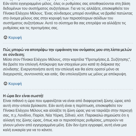
Εάν είστε εγγεγραμμένο μέλος, όλες οι ρυθμίσεις σας αποθηκεύονται στη βάση
δεδομένων του συστήματος συζητήσεων. Για να τις αλλάξετε, επισκεφθείτε τον
Πίνακα Ελέγχου Μέλους. Ένας σύνδεσμος μπορεί συνήθως να βρεθεί πατώντας
στο όνομα μέλους σας στην κορυφή των περισσότερων σελίδων του
συστήματος συζητήσεων. Αυτό το σύστημα θα σας επιτρέψει να αλλάξετε τις
ρυθμίσεις και τις προτιμήσεις σας.
Κορυφή
Πώς μπορώ να αποτρέψω την εμφάνιση του ονόματος μου στη λίστα μελών
σε σύνδεση;
Μέσα στον Πίνακα Ελέγχου Μέλους, στην καρτέλα “Προτιμήσεις Δ. Συζήτησης”,
θα βρείτε την επιλογή
Απόκρυψη των στοιχείων μου κατά τη διάρκεια της
σύνδεσης
. Ενεργοποιήστε αυτή την επιλογή και θα είστε ορατοί μόνο σε
διαχειριστές, συντονιστές και εσάς. Θα υπολογίζεστε ως μέλος με απόκρυψη.
Κορυφή
Η ώρα δεν είναι σωστή!
Είναι πιθανό η ώρα που εμφανίζεται να είναι από διαφορετική ζώνης ώρας από
αυτή στην οποία βρίσκεστε. Εάν αυτή είναι η περίπτωση, επισκεφθείτε τον
Πίνακα Ελέγχου Μέλους και αλλάξτε τη ζώνη ώρας για να ταιριάζει στην περιοχή
σας, π.χ. Λονδίνο, Παρίσι, Νέα Υόρκη, Σίδνεϋ, κλπ. Παρακαλώ σημειώστε ότι η
αλλαγή της ζώνης ώρας, όπως και οι περισσότερες ρυθμίσεις, μπορούν να
γίνουν μόνον από εγγεγραμμένα μέλη. Εάν δεν έχετε εγγραφεί, αυτή είναι μια
καλή ευκαιρία για να το κάνετε.