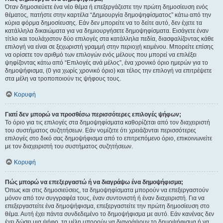
Όταν δημοσιεύετε ένα νέο θέμα ή επεξεργάζεστε την πρώτη δημοσίευση ενός
θέματος, πατήστε στην καρτέλα “Δημιουργία δημοψηφίσματος” κάτω από την
κύρια φόρμα δημοσίευσης. Εάν δεν μπορείτε να το δείτε αυτό, δεν έχετε τα
κατάλληλα δικαιώματα για να δημιουργήσετε δημοψηφίσματα. Εισάγετε έναν
τίτλο και τουλάχιστον δύο επιλογές στα κατάλληλα πεδία, διασφαλίζοντας κάθε
επιλογή να είναι σε ξεχωριστή γραμμή στην περιοχή κειμένου. Μπορείτε επίσης
να ορίσετε τον αριθμό των επιλογών ενός μέλους που μπορεί να επιλέξει
ψηφίζοντας κάτω από “Επιλογές ανά μέλος”, ένα χρονικό όριο ημερών για το
δημοψήφισμα, (0 για χωρίς χρονικό όριο) και τέλος την επιλογή να επιτρέψετε
στα μέλη να τροποποιούν τις ψήφους τους.
Κορυφή
Γιατί δεν μπορώ να προσθέσω περισσότερες επιλογές ψήφων;
Το όριο για τις επιλογές στα δημοψηφίσματα καθορίζεται από τον διαχειριστή
του συστήματος συζητήσεων. Εάν νομίζετε ότι χρειάζονται περισσότερες
επιλογές στο δικό σας δημοψήφισμα από το επιτρεπόμενο όριο, επικοινωνείτε
με τον διαχειριστή του συστήματος συζητήσεων.
Κορυφή
Πώς μπορώ να επεξεργαστώ ή να διαγράψω ένα δημοψήφισμα;
Όπως και στις δημοσιεύσεις, τα δημοψηφίσματα μπορούν να επεξεργαστούν
μόνον από τον συγγραφέα τους, έναν συντονιστή ή έναν διαχειριστή. Για να
επεξεργαστείτε ένα δημοψήφισμα, επεξεργαστείτε την πρώτη δημοσίευση στο
θέμα. Αυτή έχει πάντα συνδεδεμένο το δημοψήφισμα με αυτό. Εάν κανένας δεν
έχει δώσει μια ψήφο, τα μέλη μπορούν να διαγράψουν το δημοψήφισμα ή να