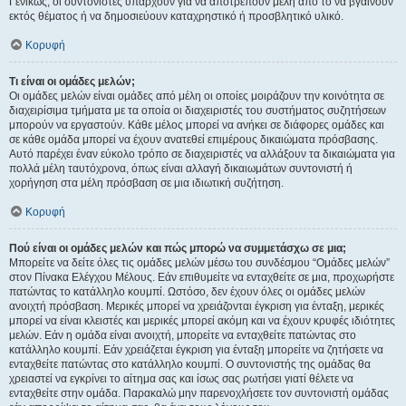
Γενικώς, οι συντονιστές υπάρχουν για να αποτρέπουν μέλη από το να βγαίνουν
εκτός θέματος ή να δημοσιεύουν καταχρηστικό ή προσβλητικό υλικό.
Κορυφή
Τι είναι οι ομάδες μελών;
Οι ομάδες μελών είναι ομάδες από μέλη οι οποίες μοιράζουν την κοινότητα σε
διαχειρίσιμα τμήματα με τα οποία οι διαχειριστές του συστήματος συζητήσεων
μπορούν να εργαστούν. Κάθε μέλος μπορεί να ανήκει σε διάφορες ομάδες και
σε κάθε ομάδα μπορεί να έχουν ανατεθεί επιμέρους δικαιώματα πρόσβασης.
Αυτό παρέχει έναν εύκολο τρόπο σε διαχειριστές να αλλάξουν τα δικαιώματα για
πολλά μέλη ταυτόχρονα, όπως είναι αλλαγή δικαιωμάτων συντονιστή ή
χορήγηση στα μέλη πρόσβαση σε μια ιδιωτική συζήτηση.
Κορυφή
Πού είναι οι ομάδες μελών και πώς μπορώ να συμμετάσχω σε μια;
Μπορείτε να δείτε όλες τις ομάδες μελών μέσω του συνδέσμου “Ομάδες μελών”
στον Πίνακα Ελέγχου Μέλους. Εάν επιθυμείτε να ενταχθείτε σε μια, προχωρήστε
πατώντας το κατάλληλο κουμπί. Ωστόσο, δεν έχουν όλες οι ομάδες μελών
ανοιχτή πρόσβαση. Μερικές μπορεί να χρειάζονται έγκριση για ένταξη, μερικές
μπορεί να είναι κλειστές και μερικές μπορεί ακόμη και να έχουν κρυφές ιδιότητες
μελών. Εάν η ομάδα είναι ανοιχτή, μπορείτε να ενταχθείτε πατώντας στο
κατάλληλο κουμπί. Εάν χρειάζεται έγκριση για ένταξη μπορείτε να ζητήσετε να
ενταχθείτε πατώντας στο κατάλληλο κουμπί. Ο συντονιστής της ομάδας θα
χρειαστεί να εγκρίνει το αίτημα σας και ίσως σας ρωτήσει γιατί θέλετε να
ενταχθείτε στην ομάδα. Παρακαλώ μην παρενοχλήσετε τον συντονιστή ομάδας