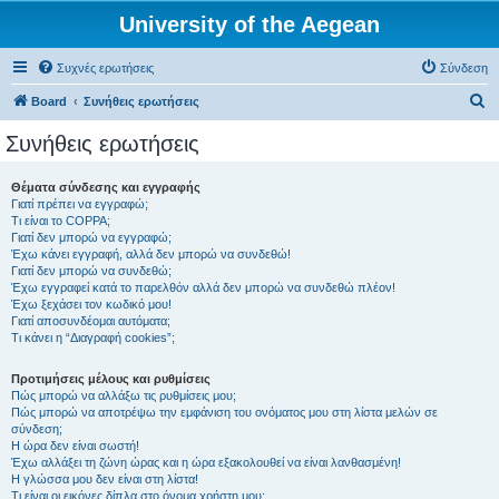
University of the Aegean
Συχνές ερωτήσεις
Σύνδεση
Α
Board
Συνήθεις ερωτήσεις
ν
Συνήθεις ερωτήσεις
α
ζ
Θέματα σύνδεσης και εγγραφής
Γιατί πρέπει να εγγραφώ;
ή
Τι είναι το COPPA;
τ
Γιατί δεν μπορώ να εγγραφώ;
Έχω κάνει εγγραφή, αλλά δεν μπορώ να συνδεθώ!
η
Γιατί δεν μπορώ να συνδεθώ;
Έχω εγγραφεί κατά το παρελθόν αλλά δεν μπορώ να συνδεθώ πλέον!
σ
Έχω ξεχάσει τον κωδικό μου!
η
Γιατί αποσυνδέομαι αυτόματα;
Τι κάνει η “Διαγραφή cookies”;
Προτιμήσεις μέλους και ρυθμίσεις
Πώς μπορώ να αλλάξω τις ρυθμίσεις μου;
Πώς μπορώ να αποτρέψω την εμφάνιση του ονόματος μου στη λίστα μελών σε
σύνδεση;
Η ώρα δεν είναι σωστή!
Έχω αλλάξει τη ζώνη ώρας και η ώρα εξακολουθεί να είναι λανθασμένη!
Η γλώσσα μου δεν είναι στη λίστα!
Τι είναι οι εικόνες δίπλα στο όνομα χρήστη μου;