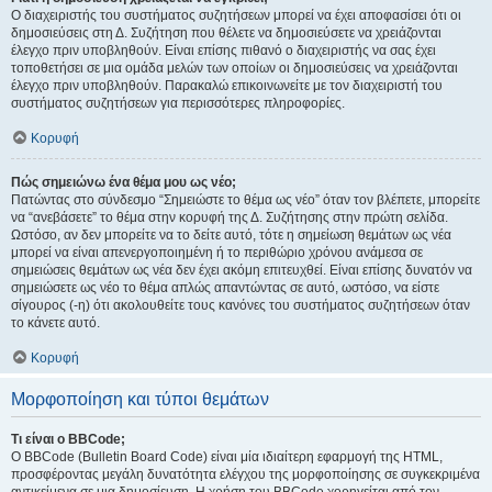
Ο διαχειριστής του συστήματος συζητήσεων μπορεί να έχει αποφασίσει ότι οι
δημοσιεύσεις στη Δ. Συζήτηση που θέλετε να δημοσιεύσετε να χρειάζονται
έλεγχο πριν υποβληθούν. Είναι επίσης πιθανό ο διαχειριστής να σας έχει
τοποθετήσει σε μια ομάδα μελών των οποίων οι δημοσιεύσεις να χρειάζονται
έλεγχο πριν υποβληθούν. Παρακαλώ επικοινωνείτε με τον διαχειριστή του
συστήματος συζητήσεων για περισσότερες πληροφορίες.
Κορυφή
Πώς σημειώνω ένα θέμα μου ως νέο;
Πατώντας στο σύνδεσμο “Σημειώστε το θέμα ως νέο” όταν τον βλέπετε, μπορείτε
να “ανεβάσετε” το θέμα στην κορυφή της Δ. Συζήτησης στην πρώτη σελίδα.
Ωστόσο, αν δεν μπορείτε να το δείτε αυτό, τότε η σημείωση θεμάτων ως νέα
μπορεί να είναι απενεργοποιημένη ή το περιθώριο χρόνου ανάμεσα σε
σημειώσεις θεμάτων ως νέα δεν έχει ακόμη επιτευχθεί. Είναι επίσης δυνατόν να
σημειώσετε ως νέο το θέμα απλώς απαντώντας σε αυτό, ωστόσο, να είστε
σίγουρος (-η) ότι ακολουθείτε τους κανόνες του συστήματος συζητήσεων όταν
το κάνετε αυτό.
Κορυφή
Μορφοποίηση και τύποι θεμάτων
Τι είναι ο BBCode;
Ο BBCode (Bulletin Board Code) είναι μία ιδιαίτερη εφαρμογή της HTML,
προσφέροντας μεγάλη δυνατότητα ελέγχου της μορφοποίησης σε συγκεκριμένα