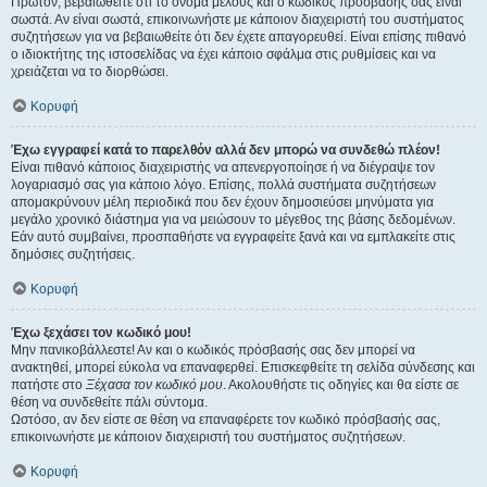
Πρώτον, βεβαιωθείτε ότι το όνομα μέλους και ο κωδικός πρόσβασής σας είναι
σωστά. Αν είναι σωστά, επικοινωνήστε με κάποιον διαχειριστή του συστήματος
συζητήσεων για να βεβαιωθείτε ότι δεν έχετε απαγορευθεί. Είναι επίσης πιθανό
ο ιδιοκτήτης της ιστοσελίδας να έχει κάποιο σφάλμα στις ρυθμίσεις και να
χρειάζεται να το διορθώσει.
Κορυφή
Έχω εγγραφεί κατά το παρελθόν αλλά δεν μπορώ να συνδεθώ πλέον!
Είναι πιθανό κάποιος διαχειριστής να απενεργοποίησε ή να διέγραψε τον
λογαριασμό σας για κάποιο λόγο. Επίσης, πολλά συστήματα συζητήσεων
απομακρύνουν μέλη περιοδικά που δεν έχουν δημοσιεύσει μηνύματα για
μεγάλο χρονικό διάστημα για να μειώσουν το μέγεθος της βάσης δεδομένων.
Εάν αυτό συμβαίνει, προσπαθήστε να εγγραφείτε ξανά και να εμπλακείτε στις
δημόσιες συζητήσεις.
Κορυφή
Έχω ξεχάσει τον κωδικό μου!
Μην πανικοβάλλεστε! Αν και ο κωδικός πρόσβασής σας δεν μπορεί να
ανακτηθεί, μπορεί εύκολα να επαναφερθεί. Επισκεφθείτε τη σελίδα σύνδεσης και
πατήστε στο
Ξέχασα τον κωδικό μου
. Ακολουθήστε τις οδηγίες και θα είστε σε
θέση να συνδεθείτε πάλι σύντομα.
Ωστόσο, αν δεν είστε σε θέση να επαναφέρετε τον κωδικό πρόσβασής σας,
επικοινωνήστε με κάποιον διαχειριστή του συστήματος συζητήσεων.
Κορυφή