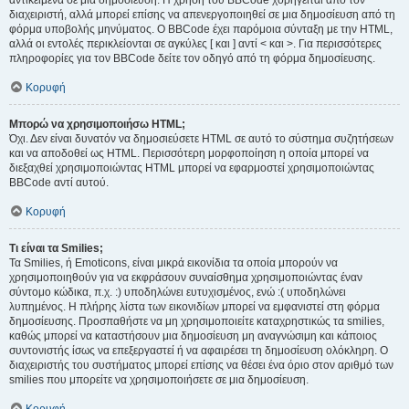
αντικείμενα σε μια δημοσίευση. Η χρήση του BBCode χορηγείται από τον
διαχειριστή, αλλά μπορεί επίσης να απενεργοποιηθεί σε μια δημοσίευση από τη
φόρμα υποβολής μηνύματος. Ο BBCode έχει παρόμοια σύνταξη με την HTML,
αλλά οι εντολές περικλείονται σε αγκύλες [ και ] αντί < και >. Για περισσότερες
πληροφορίες για τον BBCode δείτε τον οδηγό από τη φόρμα δημοσίευσης.
Κορυφή
Μπορώ να χρησιμοποιήσω HTML;
Όχι. Δεν είναι δυνατόν να δημοσιεύσετε HTML σε αυτό το σύστημα συζητήσεων
και να αποδοθεί ως HTML. Περισσότερη μορφοποίηση η οποία μπορεί να
διεξαχθεί χρησιμοποιώντας HTML μπορεί να εφαρμοστεί χρησιμοποιώντας
BBCode αντί αυτού.
Κορυφή
Τι είναι τα Smilies;
Τα Smilies, ή Emoticons, είναι μικρά εικονίδια τα οποία μπορούν να
χρησιμοποιηθούν για να εκφράσουν συναίσθημα χρησιμοποιώντας έναν
σύντομο κώδικα, π.χ. :) υποδηλώνει ευτυχισμένος, ενώ :( υποδηλώνει
λυπημένος. Η πλήρης λίστα των εικονιδίων μπορεί να εμφανιστεί στη φόρμα
δημοσίευσης. Προσπαθήστε να μη χρησιμοποιείτε καταχρηστικώς τα smilies,
καθώς μπορεί να καταστήσουν μια δημοσίευση μη αναγνώσιμη και κάποιος
συντονιστής ίσως να επεξεργαστεί ή να αφαιρέσει τη δημοσίευση ολόκληρη. Ο
διαχειριστής του συστήματος μπορεί επίσης να θέσει ένα όριο στον αριθμό των
smilies που μπορείτε να χρησιμοποιήσετε σε μια δημοσίευση.