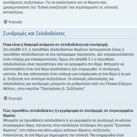
συστήματος συζητήσεων. Για να αναζητήσετε για τα θέματα σας,
χρησιμοποιείστε την “Ειδική αναζήτηση” και συμπληρώστε τις επιλογές
καταλλήλως.
Κορυφή
Συνδρομές και Σελιδοδείκτες
Ποια είναι η διαφορά ανάμεσα σε σελιδοδείκτη και συνδρομή;
Στο phpBB 3.0, η προσθήκη σελιδοδεικτών θεμάτων λειτουργούσε όπως η
προσθήκη σελιδοδεικτών σε ένα πρόγραμμα περιήγησης. Δεν ενημερωνόσασταν
όταν υπήρχε μια επικαιροποίηση. Όμως στο phpBB 3.1 η προσθήκη
σελιδοδεικτών είναι περισσότερο σαν να εγγραφείτε στο θέμα. Μπορείτε να
ειδοποιηθείτε όταν ένα θέμα σελιδοδείκτη έχει ενημερωθεί. Η συνδρομή,
ωστόσο, θα σας ειδοποιήσει όταν υπάρχει μια ενημέρωση σε ένα θέμα ή σε μια
Δ. Συζήτηση στο σύστημα συζητήσεων. Οι επιλογές ειδοποίησης για
σελιδοδείκτες και συνδρομές μπορούν να ρυθμιστούν από τον Πίνακα Ελέγχου
Μέλους, στην καρτέλα “Προτιμήσεις Δ. Συζήτησης”.
Κορυφή
Πώς προσθέτω σελιδοδείκτες ή εγγράφομαι σε συνδρομές σε συγκεκριμένα
θέματα;
Μπορείτε να προσθέσετε σελιδοδείκτη ή να εγγραφείτε σε συνδρομή σε κάποιο
συγκεκριμένο θέμα, πατώντας στον κατάλληλο σύνδεσμο στο μενού "Εργαλεία
θέματος", στο επάνω και κάτω μέρος κάποιου θέματος συζήτησης.
Απαντώντας σε ένα θέμα με σημειωμένη την επιλογή “Να ενημερωθώ όταν