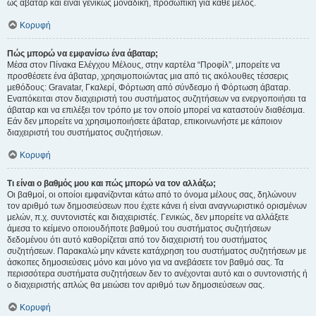
ως άβαταρ και είναι γενικώς μοναδική, προσωπική για κάθε μέλος.
Κορυφή
Πώς μπορώ να εμφανίσω ένα άβαταρ;
Μέσα στον Πίνακα Ελέγχου Μέλους, στην καρτέλα “Προφίλ”, μπορείτε να
προσθέσετε ένα άβαταρ, χρησιμοποιώντας μια από τις ακόλουθες τέσσερις
μεθόδους: Gravatar, Γκαλερί, Φόρτωση από σύνδεσμο ή Φόρτωση άβαταρ.
Εναπόκειται στον διαχειριστή του συστήματος συζητήσεων να ενεργοποιήσει τα
άβαταρ και να επιλέξει τον τρόπο με τον οποίο μπορεί να καταστούν διαθέσιμα.
Εάν δεν μπορείτε να χρησιμοποιήσετε άβαταρ, επικοινωνήστε με κάποιον
διαχειριστή του συστήματος συζητήσεων.
Κορυφή
Τι είναι ο βαθμός μου και πώς μπορώ να τον αλλάξω;
Οι βαθμοί, οι οποίοι εμφανίζονται κάτω από το όνομα μέλους σας, δηλώνουν
τον αριθμό των δημοσιεύσεων που έχετε κάνει ή είναι αναγνωριστικό ορισμένων
μελών, π.χ. συντονιστές και διαχειριστές. Γενικώς, δεν μπορείτε να αλλάξετε
άμεσα το κείμενο οποιουδήποτε βαθμού του συστήματος συζητήσεων
δεδομένου ότι αυτό καθορίζεται από τον διαχειριστή του συστήματος
συζητήσεων. Παρακαλώ μην κάνετε κατάχρηση του συστήματος συζητήσεων με
άσκοπες δημοσιεύσεις μόνο και μόνο για να ανεβάσετε τον βαθμό σας. Τα
περισσότερα συστήματα συζητήσεων δεν το ανέχονται αυτό και ο συντονιστής ή
ο διαχειριστής απλώς θα μειώσει τον αριθμό των δημοσιεύσεων σας.
Κορυφή