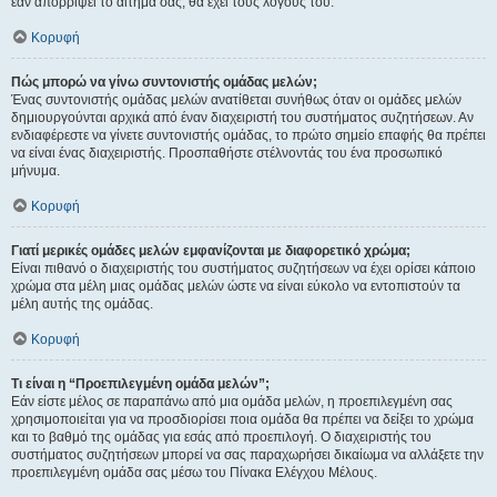
εάν απορρίψει το αίτημα σας, θα έχει τους λόγους του.
Κορυφή
Πώς μπορώ να γίνω συντονιστής ομάδας μελών;
Ένας συντονιστής ομάδας μελών ανατίθεται συνήθως όταν οι ομάδες μελών
δημιουργούνται αρχικά από έναν διαχειριστή του συστήματος συζητήσεων. Αν
ενδιαφέρεστε να γίνετε συντονιστής ομάδας, το πρώτο σημείο επαφής θα πρέπει
να είναι ένας διαχειριστής. Προσπαθήστε στέλνοντάς του ένα προσωπικό
μήνυμα.
Κορυφή
Γιατί μερικές ομάδες μελών εμφανίζονται με διαφορετικό χρώμα;
Είναι πιθανό ο διαχειριστής του συστήματος συζητήσεων να έχει ορίσει κάποιο
χρώμα στα μέλη μιας ομάδας μελών ώστε να είναι εύκολο να εντοπιστούν τα
μέλη αυτής της ομάδας.
Κορυφή
Τι είναι η “Προεπιλεγμένη ομάδα μελών”;
Εάν είστε μέλος σε παραπάνω από μια ομάδα μελών, η προεπιλεγμένη σας
χρησιμοποιείται για να προσδιορίσει ποια ομάδα θα πρέπει να δείξει το χρώμα
και το βαθμό της ομάδας για εσάς από προεπιλογή. Ο διαχειριστής του
συστήματος συζητήσεων μπορεί να σας παραχωρήσει δικαίωμα να αλλάξετε την
προεπιλεγμένη ομάδα σας μέσω του Πίνακα Ελέγχου Μέλους.