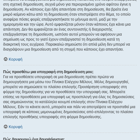
στη σχετική δημοσίευση, συχνά μόνο για περιορισμένο χρόνο αφότου έγινε η
δημοσίευση. Αν κάποιος έχει ήδη απαντήσει στη δημοσίευση, θα βρείτε ένα
μικρό κείμενο κάτω από τη δημοσίευση όταν επιστρέψετε στο θέμα, το οποίο
αναφέρει πόσες φορές επεξεργαστήκατε το μήνυμα αυτό, μαζί με την
ημερομηνία και την ώρα. Αυτό εμφανίζεται μόνον όταν κάποιος έχει κάνει μια
απάντηση. Δεν θα εμφανίζεται αν ένας συντονιστής ή διαχειριστής
επεξεργάστηκε τη δημοσίευση, ωστόσο αυτοί μπορούν να αφήσουν μια
σημείωση ως προς το γιατί έχουν επεξεργαστεί τη δημοσίευση κατά τη
διακριτική τους ευχέρεια. Παρακαλώ σημειώστε ότι απλά μέλη δεν μπορεί να
διαγράψουν μια δημοσίευση από τη στιγμή που κάποιος έχει απαντήσει.
Κορυφή
Πώς προσθέτω μια υπογραφή στη δημοσίευση μου;
Για να προσθέσετε υπογραφή σε μια δημοσίευση πρέπει πρώτα να
δημιουργήσετε μια μέσω του Πίνακα Ελέγχου Μέλους. Μόλις δημιουργηθεί,
μπορείτε να σημειώσετε το πλαίσιο επιλογής
Προσάρτηση υπογραφής
στη
φόρμα της δημοσίευσης για να προσθέσετε την υπογραφή σας. Μπορείτε
επίσης να προσθέσετε μια υπογραφή ως προεπιλογή για όλες τις δημοσιεύσεις
σας σημειώνοντας το κατάλληλο κουμπί επιλογής στον Πίνακα Ελέγχου
Μέλους. Εάν το κάνετε αυτό, μπορείτε και πάλι να αποτρέψετε να προστεθεί μια
υπογραφή σε κάποιες μεμονωμένες δημοσιεύσεις από-επιλέγοντας το πλαίσιο
επιλογής προσθήκης υπογραφής στη φόρμα δημοσίευσης.
Κορυφή
Πώς δημιουργώ ένα δημοψήφισμα;