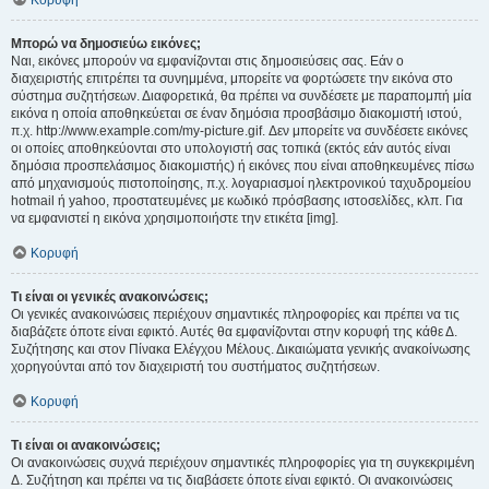
Κορυφή
Μπορώ να δημοσιεύω εικόνες;
Ναι, εικόνες μπορούν να εμφανίζονται στις δημοσιεύσεις σας. Εάν ο
διαχειριστής επιτρέπει τα συνημμένα, μπορείτε να φορτώσετε την εικόνα στο
σύστημα συζητήσεων. Διαφορετικά, θα πρέπει να συνδέσετε με παραπομπή μία
εικόνα η οποία αποθηκεύεται σε έναν δημόσια προσβάσιμο διακομιστή ιστού,
π.χ. http://www.example.com/my-picture.gif. Δεν μπορείτε να συνδέσετε εικόνες
οι οποίες αποθηκεύονται στο υπολογιστή σας τοπικά (εκτός εάν αυτός είναι
δημόσια προσπελάσιμος διακομιστής) ή εικόνες που είναι αποθηκευμένες πίσω
από μηχανισμούς πιστοποίησης, π.χ. λογαριασμοί ηλεκτρονικού ταχυδρομείου
hotmail ή yahoo, προστατευμένες με κωδικό πρόσβασης ιστοσελίδες, κλπ. Για
να εμφανιστεί η εικόνα χρησιμοποιήστε την ετικέτα [img].
Κορυφή
Τι είναι οι γενικές ανακοινώσεις;
Οι γενικές ανακοινώσεις περιέχουν σημαντικές πληροφορίες και πρέπει να τις
διαβάζετε όποτε είναι εφικτό. Αυτές θα εμφανίζονται στην κορυφή της κάθε Δ.
Συζήτησης και στον Πίνακα Ελέγχου Μέλους. Δικαιώματα γενικής ανακοίνωσης
χορηγούνται από τον διαχειριστή του συστήματος συζητήσεων.
Κορυφή
Τι είναι οι ανακοινώσεις;
Οι ανακοινώσεις συχνά περιέχουν σημαντικές πληροφορίες για τη συγκεκριμένη
Δ. Συζήτηση και πρέπει να τις διαβάσετε όποτε είναι εφικτό. Οι ανακοινώσεις