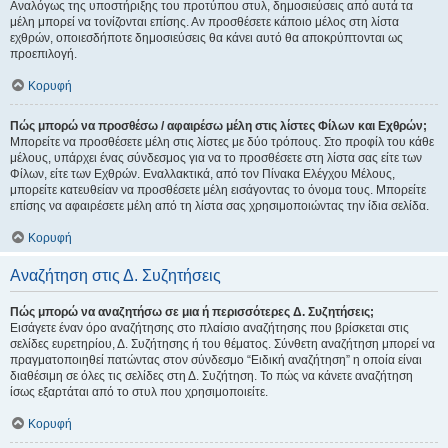
Αναλόγως της υποστήριξης του προτύπου στυλ, δημοσιεύσεις από αυτά τα
μέλη μπορεί να τονίζονται επίσης. Αν προσθέσετε κάποιο μέλος στη λίστα
εχθρών, οποιεσδήποτε δημοσιεύσεις θα κάνει αυτό θα αποκρύπτονται ως
προεπιλογή.
Κορυφή
Πώς μπορώ να προσθέσω / αφαιρέσω μέλη στις λίστες Φίλων και Εχθρών;
Μπορείτε να προσθέσετε μέλη στις λίστες με δύο τρόπους. Στο προφίλ του κάθε
μέλους, υπάρχει ένας σύνδεσμος για να το προσθέσετε στη λίστα σας είτε των
Φίλων, είτε των Εχθρών. Εναλλακτικά, από τον Πίνακα Ελέγχου Μέλους,
μπορείτε κατευθείαν να προσθέσετε μέλη εισάγοντας το όνομα τους. Μπορείτε
επίσης να αφαιρέσετε μέλη από τη λίστα σας χρησιμοποιώντας την ίδια σελίδα.
Κορυφή
Αναζήτηση στις Δ. Συζητήσεις
Πώς μπορώ να αναζητήσω σε μια ή περισσότερες Δ. Συζητήσεις;
Εισάγετε έναν όρο αναζήτησης στο πλαίσιο αναζήτησης που βρίσκεται στις
σελίδες ευρετηρίου, Δ. Συζήτησης ή του θέματος. Σύνθετη αναζήτηση μπορεί να
πραγματοποιηθεί πατώντας στον σύνδεσμο “Ειδική αναζήτηση” η οποία είναι
διαθέσιμη σε όλες τις σελίδες στη Δ. Συζήτηση. Το πώς να κάνετε αναζήτηση
ίσως εξαρτάται από το στυλ που χρησιμοποιείτε.
Κορυφή