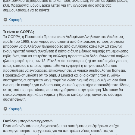
ηλεκτρονικού ταχυδρομείου από και προς άλλα μέλη, ένταξη σε ομάδα μελών,
κλπ. Χρειάζονται μόνο μερικά λεπτά για την εγγραφή σας οπότε σας
συμβουλεύουμε να το κάνετε.
Κορυφή
Τι είναι το COPPA;
Το COPPA, ή Προστασία Προσωπικών Δεδομένων Ανηλίκων στο Διαδίκτυο,
πράξη του 1998, είναι νόμος που απαιτεί από δικτυακούς τόπους οι οποίοι
μπορούν να συλλέγουν πληροφορίες από ανηλίκους κάτω των 13 ετών να
έχουν γραπτή γονική συναίνεση ή κάποια άλλη μέθοδο νομικής επιβεβαίωσης
κηδεμόνα, που να επιτρέπει τη συλλογή προσωπικών δεδομένων από ανήλικο
ηλικίας μικρότερης των 13. Εάν δεν είστε σίγουρος (-η) αν αυτό ισχύει για σας,
όπως κάποιος ο οποίος προσπαθεί να εγγραφεί ή στην ιστοσελίδα που
προσπαθείτε να εγγραφείτε, επικοινωνήστε με νομικό σύμβουλο για βοήθεια.
Παρακαλώ σημειώστε ότι το phpBB Limited και ο ιδιοκτήτης του εν λόγω
συστήματος συζητήσεων δεν μπορεί να δώσει νομική συμβουλή και δεν είναι
ένα σημείο επαφής για ενδοιασμούς νομικού χαρακτήρα οποιουδήποτε είδους,
εκτός από τις περιπτώσεις που περιγράφονται στην ερώτηση “Με ποιόν θα
επικοινωνήσω σχετικά με νομικά ή θέματα κατάχρησης πάνω στο σύστημα
συζητήσεων;”.
Κορυφή
Γιατί δεν μπορώ να εγγραφώ;
Είναι πιθανόν κάποιος διαχειριστής του συστήματος συζητήσεων να έχει
απενεργοποιήσει τις εγγραφές για να αποτρέψει νέους επισκέπτες να