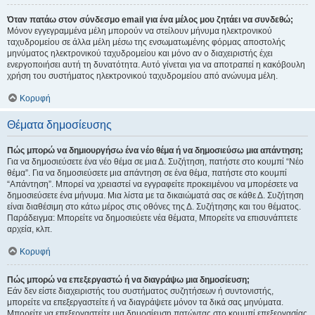
Όταν πατάω στον σύνδεσμο email για ένα μέλος μου ζητάει να συνδεθώ;
Μόνον εγγεγραμμένα μέλη μπορούν να στείλουν μήνυμα ηλεκτρονικού
ταχυδρομείου σε άλλα μέλη μέσω της ενσωματωμένης φόρμας αποστολής
μηνύματος ηλεκτρονικού ταχυδρομείου και μόνο αν ο διαχειριστής έχει
ενεργοποιήσει αυτή τη δυνατότητα. Αυτό γίνεται για να αποτραπεί η κακόβουλη
χρήση του συστήματος ηλεκτρονικού ταχυδρομείου από ανώνυμα μέλη.
Κορυφή
Θέματα δημοσίευσης
Πώς μπορώ να δημιουργήσω ένα νέο θέμα ή να δημοσιεύσω μια απάντηση;
Για να δημοσιεύσετε ένα νέο θέμα σε μια Δ. Συζήτηση, πατήστε στο κουμπί “Νέο
θέμα”. Για να δημοσιεύσετε μια απάντηση σε ένα θέμα, πατήστε στο κουμπί
“Απάντηση”. Μπορεί να χρειαστεί να εγγραφείτε προκειμένου να μπορέσετε να
δημοσιεύσετε ένα μήνυμα. Μια λίστα με τα δικαιώματά σας σε κάθε Δ. Συζήτηση
είναι διαθέσιμη στο κάτω μέρος στις οθόνες της Δ. Συζήτησης και του θέματος.
Παράδειγμα: Μπορείτε να δημοσιεύετε νέα θέματα, Μπορείτε να επισυνάπτετε
αρχεία, κλπ.
Κορυφή
Πώς μπορώ να επεξεργαστώ ή να διαγράψω μια δημοσίευση;
Εάν δεν είστε διαχειριστής του συστήματος συζητήσεων ή συντονιστής,
μπορείτε να επεξεργαστείτε ή να διαγράψετε μόνον τα δικά σας μηνύματα.
Μπορείτε να επεξεργαστείτε μια δημοσίευση πατώντας στο κουμπί επεξεργασίας