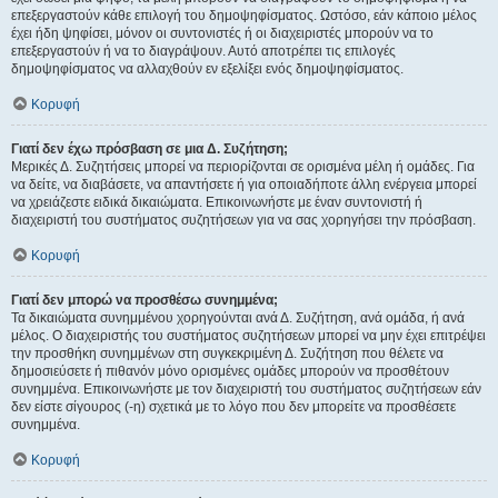
επεξεργαστούν κάθε επιλογή του δημοψηφίσματος. Ωστόσο, εάν κάποιο μέλος
έχει ήδη ψηφίσει, μόνον οι συντονιστές ή οι διαχειριστές μπορούν να το
επεξεργαστούν ή να το διαγράψουν. Αυτό αποτρέπει τις επιλογές
δημοψηφίσματος να αλλαχθούν εν εξελίξει ενός δημοψηφίσματος.
Κορυφή
Γιατί δεν έχω πρόσβαση σε μια Δ. Συζήτηση;
Μερικές Δ. Συζητήσεις μπορεί να περιορίζονται σε ορισμένα μέλη ή ομάδες. Για
να δείτε, να διαβάσετε, να απαντήσετε ή για οποιαδήποτε άλλη ενέργεια μπορεί
να χρειάζεστε ειδικά δικαιώματα. Επικοινωνήστε με έναν συντονιστή ή
διαχειριστή του συστήματος συζητήσεων για να σας χορηγήσει την πρόσβαση.
Κορυφή
Γιατί δεν μπορώ να προσθέσω συνημμένα;
Τα δικαιώματα συνημμένου χορηγούνται ανά Δ. Συζήτηση, ανά ομάδα, ή ανά
μέλος. Ο διαχειριστής του συστήματος συζητήσεων μπορεί να μην έχει επιτρέψει
την προσθήκη συνημμένων στη συγκεκριμένη Δ. Συζήτηση που θέλετε να
δημοσιεύσετε ή πιθανόν μόνο ορισμένες ομάδες μπορούν να προσθέτουν
συνημμένα. Επικοινωνήστε με τον διαχειριστή του συστήματος συζητήσεων εάν
δεν είστε σίγουρος (-η) σχετικά με το λόγο που δεν μπορείτε να προσθέσετε
συνημμένα.
Κορυφή