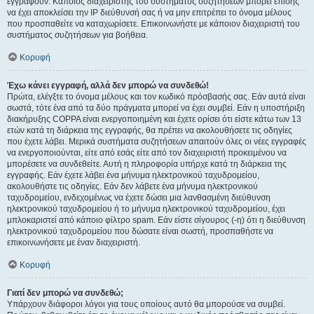
εγγραφούν. Κάποιος διαχειριστής του συστήματος συζητήσεων μπορεί επίσης
να έχει αποκλείσει την IP διεύθυνσή σας ή να μην επιτρέπει το όνομα μέλους
που προσπαθείτε να καταχωρίσετε. Επικοινωνήστε με κάποιον διαχειριστή του
συστήματος συζητήσεων για βοήθεια.
Κορυφή
Έχω κάνει εγγραφή, αλλά δεν μπορώ να συνδεθώ!
Πρώτα, ελέγξτε το όνομα μέλους και τον κωδικό πρόσβασής σας. Εάν αυτά είναι
σωστά, τότε ένα από τα δύο πράγματα μπορεί να έχει συμβεί. Εάν η υποστήριξη
διακήρυξης COPPA είναι ενεργοποιημένη και έχετε ορίσει ότι είστε κάτω των 13
ετών κατά τη διάρκεια της εγγραφής, θα πρέπει να ακολουθήσετε τις οδηγίες
που έχετε λάβει. Μερικά συστήματα συζητήσεων απαιτούν όλες οι νέες εγγραφές
να ενεργοποιούνται, είτε από εσάς είτε από τον διαχειριστή προκειμένου να
μπορέσετε να συνδεθείτε. Αυτή η πληροφορία υπήρχε κατά τη διάρκεια της
εγγραφής. Εάν έχετε λάβει ένα μήνυμα ηλεκτρονικού ταχυδρομείου,
ακολουθήστε τις οδηγίες. Εάν δεν λάβετε ένα μήνυμα ηλεκτρονικού
ταχυδρομείου, ενδεχομένως να έχετε δώσει μια λανθασμένη διεύθυνση
ηλεκτρονικού ταχυδρομείου ή το μήνυμα ηλεκτρονικού ταχυδρομείου, έχει
μπλοκαριστεί από κάποιο φίλτρο spam. Εάν είστε σίγουρος (-η) ότι η διεύθυνση
ηλεκτρονικού ταχυδρομείου που δώσατε είναι σωστή, προσπαθήστε να
επικοινωνήσετε με έναν διαχειριστή.
Κορυφή
Γιατί δεν μπορώ να συνδεθώ;
Υπάρχουν διάφοροι λόγοι για τους οποίους αυτό θα μπορούσε να συμβεί.