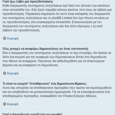
Γιατί έχω λάβει μια προειδοποίηση;
Κάθε διαχειριστής συστήματος συζητήσεων έχει δικό του σύνολο των κανόνων
στην ιστοσελίδα του. Εάν έχετε παραβεί κάποιο κανόνα, τότε ίσως να λάβατε μια
προειδοποίηση. Παρακαλώ σημειώστε ότι αυτό είναι απόφαση του διαχειριστή
του συστήματος συζητήσεων και το phpBB Limited δεν έχει τίποτα να κάνει με
τις προειδοποιήσεις στη συγκεκριμένη ιστοσελίδα. Επικοινωνήστε με τον
διαχειριστή του συστήματος συζητήσεων εάν δεν είστε σίγουρος (-η) γιατί
λάβατε την προειδοποίηση.
Κορυφή
Πώς μπορώ να αναφέρω δημοσιεύσεις σε έναν συντονιστή;
Εάν ο διαχειριστής του συστήματος συζητήσεων το έχει επιτρέψει, θα πρέπει να
δείτε ένα κουμπί για την αναφορά των δημοσιεύσεων δίπλα στη δημοσίευση
που θέλετε να αναφέρετε. Πατώντας θα καθοδηγηθείτε για τα απαιτούμενα
βήματα για να αναφέρετε τη δημοσίευση.
Κορυφή
Τι είναι το κουμπί “Αποθήκευση” στη δημοσίευση θέματος;
Αυτό σας επιτρέπει να αποθηκεύσετε προσχέδια που πρέπει να συμπληρωθούν
και να υποβληθούν σε μεταγενέστερη ημερομηνία. Για να επαναφορτώσετε ένα
αποθηκευμένο προσχέδιο, επισκεφθείτε τον Πίνακα Ελέγχου Μέλους.
Κορυφή
Γιατί η δημοσίευση χρειάζεται να εγκριθεί;