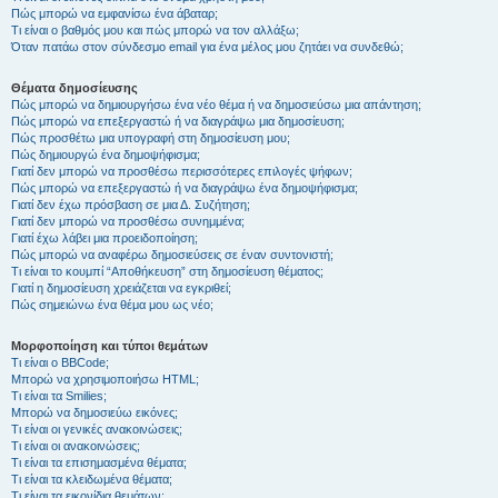
Πώς μπορώ να εμφανίσω ένα άβαταρ;
Τι είναι ο βαθμός μου και πώς μπορώ να τον αλλάξω;
Όταν πατάω στον σύνδεσμο email για ένα μέλος μου ζητάει να συνδεθώ;
Θέματα δημοσίευσης
Πώς μπορώ να δημιουργήσω ένα νέο θέμα ή να δημοσιεύσω μια απάντηση;
Πώς μπορώ να επεξεργαστώ ή να διαγράψω μια δημοσίευση;
Πώς προσθέτω μια υπογραφή στη δημοσίευση μου;
Πώς δημιουργώ ένα δημοψήφισμα;
Γιατί δεν μπορώ να προσθέσω περισσότερες επιλογές ψήφων;
Πώς μπορώ να επεξεργαστώ ή να διαγράψω ένα δημοψήφισμα;
Γιατί δεν έχω πρόσβαση σε μια Δ. Συζήτηση;
Γιατί δεν μπορώ να προσθέσω συνημμένα;
Γιατί έχω λάβει μια προειδοποίηση;
Πώς μπορώ να αναφέρω δημοσιεύσεις σε έναν συντονιστή;
Τι είναι το κουμπί “Αποθήκευση” στη δημοσίευση θέματος;
Γιατί η δημοσίευση χρειάζεται να εγκριθεί;
Πώς σημειώνω ένα θέμα μου ως νέο;
Μορφοποίηση και τύποι θεμάτων
Τι είναι ο BBCode;
Μπορώ να χρησιμοποιήσω HTML;
Τι είναι τα Smilies;
Μπορώ να δημοσιεύω εικόνες;
Τι είναι οι γενικές ανακοινώσεις;
Τι είναι οι ανακοινώσεις;
Τι είναι τα επισημασμένα θέματα;
Τι είναι τα κλειδωμένα θέματα;
Τι είναι τα εικονίδια θεμάτων;