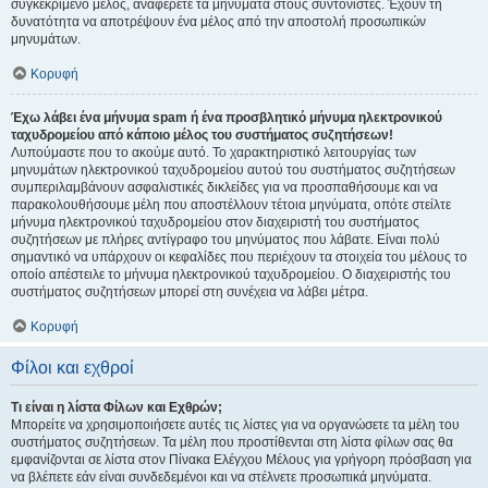
συγκεκριμένο μέλος, αναφέρετε τα μηνύματα στους συντονιστές. Έχουν τη
δυνατότητα να αποτρέψουν ένα μέλος από την αποστολή προσωπικών
μηνυμάτων.
Κορυφή
Έχω λάβει ένα μήνυμα spam ή ένα προσβλητικό μήνυμα ηλεκτρονικού
ταχυδρομείου από κάποιο μέλος του συστήματος συζητήσεων!
Λυπούμαστε που το ακούμε αυτό. Το χαρακτηριστικό λειτουργίας των
μηνυμάτων ηλεκτρονικού ταχυδρομείου αυτού του συστήματος συζητήσεων
συμπεριλαμβάνουν ασφαλιστικές δικλείδες για να προσπαθήσουμε και να
παρακολουθήσουμε μέλη που αποστέλλουν τέτοια μηνύματα, οπότε στείλτε
μήνυμα ηλεκτρονικού ταχυδρομείου στον διαχειριστή του συστήματος
συζητήσεων με πλήρες αντίγραφο του μηνύματος που λάβατε. Είναι πολύ
σημαντικό να υπάρχουν οι κεφαλίδες που περιέχουν τα στοιχεία του μέλους το
οποίο απέστειλε το μήνυμα ηλεκτρονικού ταχυδρομείου. Ο διαχειριστής του
συστήματος συζητήσεων μπορεί στη συνέχεια να λάβει μέτρα.
Κορυφή
Φίλοι και εχθροί
Τι είναι η λίστα Φίλων και Εχθρών;
Μπορείτε να χρησιμοποιήσετε αυτές τις λίστες για να οργανώσετε τα μέλη του
συστήματος συζητήσεων. Τα μέλη που προστίθενται στη λίστα φίλων σας θα
εμφανίζονται σε λίστα στον Πίνακα Ελέγχου Μέλους για γρήγορη πρόσβαση για
να βλέπετε εάν είναι συνδεδεμένοι και να στέλνετε προσωπικά μηνύματα.