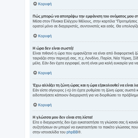
Κορυφή
Πώς μπορώ να αποτρέψω την εμφάνιση του ονόματος μου στ
Μέσα στον Πίνακα Ελέγχου Μέλους, στην καρτέλα “Προτιμήσεις 
ορατοί μόνο σε διαχειριστές, συντονιστές και εσάς. Θα υπολογί
Κορυφή
Η ώρα δεν είναι σωστή!
Είναι πιθανό η ώρα που εμφανίζεται να είναι από διαφορετική 
ταιριάζει στην περιοχή σας, π.χ. Λονδίνο, Παρίσι, Νέα Υόρκη,
μέλη. Εάν δεν έχετε εγγραφεί, αυτή είναι μια καλή ευκαιρία για να
Κορυφή
Έχω αλλάξει τη ζώνη ώρας και η ώρα εξακολουθεί να είναι λ
Εάν είστε σίγουρος (-η) ότι έχετε ρυθμίσει τη ζώνη ώρας σωστά
ειδοποιήσετε κάποιον διαχειριστή για να διορθώσει το πρόβλημ
Κορυφή
Η γλώσσα μου δεν είναι στη λίστα!
Είτε ο διαχειριστής δεν έχει εγκαταστήσει τη γλώσσα σας ή κα
συζητήσεων αν μπορεί να εγκαταστήσει το πακέτο γλώσσας που 
στην ιστοσελίδα του
phpBB
®.