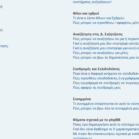
συστήματος συζητήσεων!
η!
Φίλοι και εχθροί
Τι είναι η λίστα Φίλων και Εχθρών;
Πώς μπορώ να προσθέσω / αφαιρέσω μέλη 
θώ;
Αναζήτηση στις Δ. Συζητήσεις
Πώς μπορώ να αναζητήσω σε μια ή περισσό
Γιατί η αναζήτησή μου δεν επιστρέφει αποτ
τηση;
Γιατί η αναζήτηση μου επιστρέφει μια κενή σ
Πώς μπορώ να αναζητήσω για μέλη;
Πώς μπορώ να βρω τις δημοσιεύσεις μου και
Συνδρομές και Σελιδοδείκτες
Ποια είναι η διαφορά ανάμεσα σε σελιδοδείκ
Πώς προσθέτω σελιδοδείκτες ή εγγράφομαι
Πώς εγγράφομαι σε συνδρομές σε συγκεκριμ
Πώς αφαιρώ τις συνδρομές μου;
Συνημμένα
Τι συνημμένα επιτρέπονται σε αυτό το σύσ
Πώς μπορώ να βρω όλα τα συνημμένα μου
Θέματα σχετικά με το phpBB
Ποιος έχει δημιουργήσει αυτό το σύστημα 
Γιατί δεν είναι διαθέσιμο το Χ χαρακτηριστικό
Με ποιον θα επικοινωνήσω σχετικά με κατάχ
συζητήσεων;