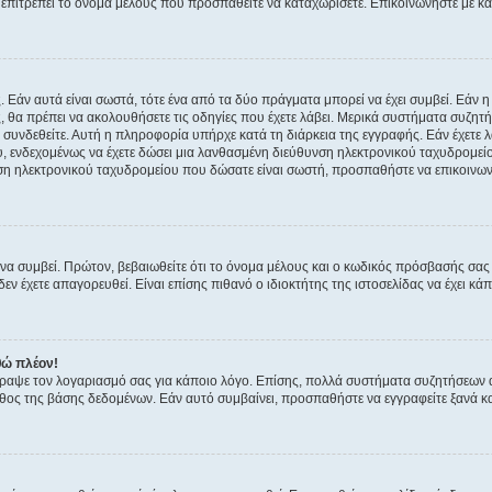
ην επιτρέπει το όνομα μέλους που προσπαθείτε να καταχωρίσετε. Επικοινωνήστε με κ
 Εάν αυτά είναι σωστά, τότε ένα από τα δύο πράγματα μπορεί να έχει συμβεί. Εάν 
ής, θα πρέπει να ακολουθήσετε τις οδηγίες που έχετε λάβει. Μερικά συστήματα συζητή
α συνδεθείτε. Αυτή η πληροφορία υπήρχε κατά τη διάρκεια της εγγραφής. Εάν έχετε
υ, ενδεχομένως να έχετε δώσει μια λανθασμένη διεύθυνση ηλεκτρονικού ταχυδρομείο
νση ηλεκτρονικού ταχυδρομείου που δώσατε είναι σωστή, προσπαθήστε να επικοινωνή
 συμβεί. Πρώτον, βεβαιωθείτε ότι το όνομα μέλους και ο κωδικός πρόσβασής σας ε
εν έχετε απαγορευθεί. Είναι επίσης πιθανό ο ιδιοκτήτης της ιστοσελίδας να έχει κάπ
θώ πλέον!
έγραψε τον λογαριασμό σας για κάποιο λόγο. Επίσης, πολλά συστήματα συζητήσεων
θος της βάσης δεδομένων. Εάν αυτό συμβαίνει, προσπαθήστε να εγγραφείτε ξανά και