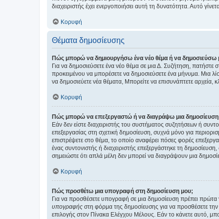
διαχειριστής έχει ενεργοποιήσει αυτή τη δυνατότητα. Αυτό γί
Κορυφή
Θέματα δημοσίευσης
Πώς μπορώ να δημιουργήσω ένα νέο θέμα ή να δημοσιεύσω 
Για να δημοσιεύσετε ένα νέο θέμα σε μια Δ. Συζήτηση, πατήστε 
προκειμένου να μπορέσετε να δημοσιεύσετε ένα μήνυμα. Μια λίσ
να δημοσιεύετε νέα θέματα, Μπορείτε να επισυνάπτετε αρχεία, κ
Κορυφή
Πώς μπορώ να επεξεργαστώ ή να διαγράψω μια δημοσίευση
Εάν δεν είστε διαχειριστής του συστήματος συζητήσεων ή συντο
επεξεργασίας στη σχετική δημοσίευση, συχνά μόνο για περιορισ
επιστρέψετε στο θέμα, το οποίο αναφέρει πόσες φορές επεξεργασ
ένας συντονιστής ή διαχειριστής επεξεργάστηκε τη δημοσίευση,
σημειώστε ότι απλά μέλη δεν μπορεί να διαγράψουν μια δημοσίε
Κορυφή
Πώς προσθέτω μια υπογραφή στη δημοσίευση μου;
Για να προσθέσετε υπογραφή σε μια δημοσίευση πρέπει πρώτα ν
υπογραφής
στη φόρμα της δημοσίευσης για να προσθέσετε την
επιλογής στον Πίνακα Ελέγχου Μέλους. Εάν το κάνετε αυτό, μπ