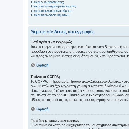
Τι είναι οι ανακοινώσεις;
Τι είναι τα επισημασμένα θέματα;
Τι είναι τα κλειδωμένα θέματα;
Τι είναι τα εικονίδια θεμάτων;
Θέματα σύνδεσης και εγγραφής
Γιατί πρέπει να εγγραφώ;
Ίσως να μην είναι απαραίτητο, εναπόκειται στον διαχειριστή 
πρόσβαση σε πρόσθετες υπηρεσίες που δεν είναι διαθέσιμες σ
και προς άλλα μέλη, ένταξη σε ομάδα μελών, κλπ. Χρειάζονται 
Κορυφή
Τι είναι το COPPA;
Το COPPA, ή Προστασία Προσωπικών Δεδομένων Ανηλίκων στο Δ
των 13 ετών να έχουν γραπτή γονική συναίνεση ή κάποια άλλη 
είστε σίγουρος (-η) αν αυτό ισχύει για σας, όπως κάποιος ο ο
σημειώστε ότι το phpBB Limited και ο ιδιοκτήτης του εν λόγω
είδους, εκτός από τις περιπτώσεις που περιγράφονται στην ερ
Κορυφή
Γιατί δεν μπορώ να εγγραφώ;
Είναι πιθανόν κάποιος διαχειριστής του συστήματος συζητήσεω