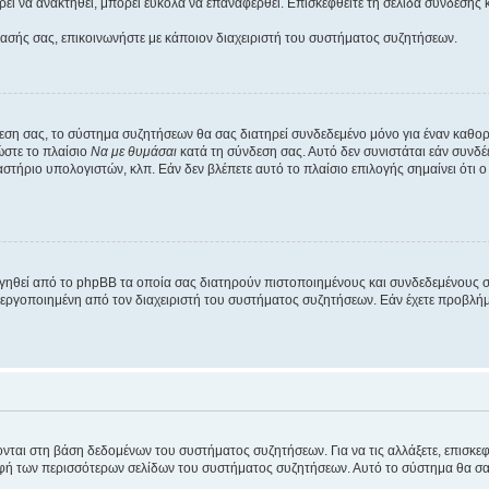
εί να ανακτηθεί, μπορεί εύκολα να επαναφερθεί. Επισκεφθείτε τη σελίδα σύνδεσης 
βασής σας, επικοινωνήστε με κάποιον διαχειριστή του συστήματος συζητήσεων.
εση σας, το σύστημα συζητήσεων θα σας διατηρεί συνδεδεμένο μόνο για έναν καθο
ώστε το πλαίσιο
Να με θυμάσαι
κατά τη σύνδεση σας. Αυτό δεν συνιστάται εάν συνδ
γαστήριο υπολογιστών, κλπ. Εάν δεν βλέπετε αυτό το πλαίσιο επιλογής σημαίνει ότι
ργηθεί από το phpBB τα οποία σας διατηρούν πιστοποιημένους και συνδεδεμένους 
εργοποιημένη από τον διαχειριστή του συστήματος συζητήσεων. Εάν έχετε προβλή
ύονται στη βάση δεδομένων του συστήματος συζητήσεων. Για να τις αλλάξετε, επισκ
 των περισσότερων σελίδων του συστήματος συζητήσεων. Αυτό το σύστημα θα σας επ