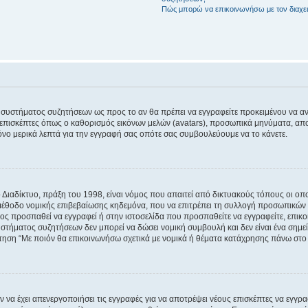
Πώς μπορώ να επικοινωνήσω με τον διαχει
του συστήματος συζητήσεων ως προς το αν θα πρέπει να εγγραφείτε προκειμένου να 
ε επισκέπτες όπως ο καθορισμός εικόνων μελών (avatars), προσωπικά μηνύματα, 
μόνο μερικά λεπτά για την εγγραφή σας οπότε σας συμβουλεύουμε να το κάνετε.
ιαδίκτυο, πράξη του 1998, είναι νόμος που απαιτεί από δικτυακούς τόπους οι ο
μέθοδο νομικής επιβεβαίωσης κηδεμόνα, που να επιτρέπει τη συλλογή προσωπικών 
ποίος προσπαθεί να εγγραφεί ή στην ιστοσελίδα που προσπαθείτε να εγγραφείτε, επ
 συστήματος συζητήσεων δεν μπορεί να δώσει νομική συμβουλή και δεν είναι ένα ση
ώτηση “Με ποιόν θα επικοινωνήσω σχετικά με νομικά ή θέματα κατάχρησης πάνω στο
ν να έχει απενεργοποιήσει τις εγγραφές για να αποτρέψει νέους επισκέπτες να εγγ