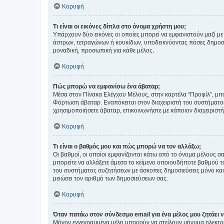
Κορυφή
Τι είναι οι εικόνες δίπλα στο όνομα χρήστη μου;
Υπάρχουν δύο εικόνες οι οποίες μπορεί να εμφανιστούν μαζί με
άστρων, τετραγώνων ή κουκίδων, υποδεικνύοντας πόσες δημοσιεύ
μοναδική, προσωπική για κάθε μέλος.
Κορυφή
Πώς μπορώ να εμφανίσω ένα άβαταρ;
Μέσα στον Πίνακα Ελέγχου Μέλους, στην καρτέλα “Προφίλ”, μπο
Φόρτωση άβαταρ. Εναπόκειται στον διαχειριστή του συστήματος 
χρησιμοποιήσετε άβαταρ, επικοινωνήστε με κάποιον διαχειριστ
Κορυφή
Τι είναι ο βαθμός μου και πώς μπορώ να τον αλλάξω;
Οι βαθμοί, οι οποίοι εμφανίζονται κάτω από το όνομα μέλους σα
μπορείτε να αλλάξετε άμεσα το κείμενο οποιουδήποτε βαθμού 
του συστήματος συζητήσεων με άσκοπες δημοσιεύσεις μόνο και 
μειώσει τον αριθμό των δημοσιεύσεων σας.
Κορυφή
Όταν πατάω στον σύνδεσμο email για ένα μέλος μου ζητάει 
Μόνον εγγεγραμμένα μέλη μπορούν να στείλουν μήνυμα ηλεκτρ