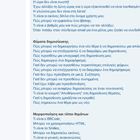
Η ώρα δεν είναι σωστή!
Έχω αλλάξει τη ζώνη ώρας και η ώρα εξακολουθεί να είναι λανθασμέν
Η γλώσσα μου δεν είναι στη λίστα!
Τι είναι οι εικόνες δίπλα στο όνομα χρήστη μου;
Πώς μπορώ να εμφανίσω ένα άβαταρ;
Τι είναι ο βαθμός μου και πώς μπορώ να τον αλλάξω;
Όταν πατάω στον σύνδεσμο email για ένα μέλος μου ζητάει να συνδε
Θέματα δημοσίευσης
Πώς μπορώ να δημιουργήσω ένα νέο θέμα ή να δημοσιεύσω μια απάν
Πώς μπορώ να επεξεργαστώ ή να διαγράψω μια δημοσίευση;
Πώς προσθέτω μια υπογραφή στη δημοσίευση μου;
Πώς δημιουργώ ένα δημοψήφισμα;
Γιατί δεν μπορώ να προσθέσω περισσότερες επιλογές ψήφων;
Πώς μπορώ να επεξεργαστώ ή να διαγράψω ένα δημοψήφισμα;
Γιατί δεν έχω πρόσβαση σε μια Δ. Συζήτηση;
Γιατί δεν μπορώ να προσθέσω συνημμένα;
Γιατί έχω λάβει μια προειδοποίηση;
Πώς μπορώ να αναφέρω δημοσιεύσεις σε έναν συντονιστή;
Τι είναι το κουμπί “Αποθήκευση” στη δημοσίευση θέματος;
Γιατί η δημοσίευση χρειάζεται να εγκριθεί;
Πώς σημειώνω ένα θέμα μου ως νέο;
Μορφοποίηση και τύποι θεμάτων
Τι είναι ο BBCode;
Μπορώ να χρησιμοποιήσω HTML;
Τι είναι τα Smilies;
Μπορώ να δημοσιεύω εικόνες;
Τι είναι οι γενικές ανακοινώσεις;