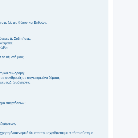
στις λίστες Φίλων και Εχθρών;
τερες Δ. Συζητήσεις;
ελέσματα;
ελίδα;
 τα θέματά μου;
τη και συνδρομή;
 σε συνδρομές σε συγκεκριμένα θέματα;
ένες Δ. Συζητήσεις;
τημα συζητήσεων;
;
συζητήσεων;
;
ρηση ή/και νομικά θέματα που σχετίζονται με αυτό το σύστημα