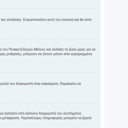
α της σύνδεσης
. Ενεργοποιήστε αυτή την επιλογή και θα είστε
τε τον Πίνακα Ελέγχου Μέλους και αλλάξτε τη ζώνη ώρας για να
ότερες ρυθμίσεις, μπορούν να γίνουν μόνον από εγγεγραμμένα
ο ρολόι του διακομιστή είναι εσφαλμένη. Παρακαλώ να
 να ζητήσετε από κάποιον διαχειριστή του συστήματος
έα μετάφραση. Περισσότερες πληροφορίες μπορείτε να βρείτε