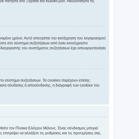
και πατήστε στο
Ξέχασα τον κωδικό μου
. Ακολουθήστε τις
ρισμένο χρόνο. Αυτό αποτρέπει την κατάχρηση του λογαριασμού
έεστε στο σύστημα συζητήσεων από έναν κοινόχρηστο
 ο διαχειριστής του συστήματος συζητήσεων έχει απενεργοποιήσει
στο σύστημα συζητήσεων. Τα cookies παρέχουν επίσης
ματα σύνδεσης ή αποσύνδεσης, η διαγραφή των cookies του
εφθείτε τον Πίνακα Ελέγχου Μέλους. Ένας σύνδεσμος μπορεί
ιτρέψει να αλλάξετε τις ρυθμίσεις και τις προτιμήσεις σας.