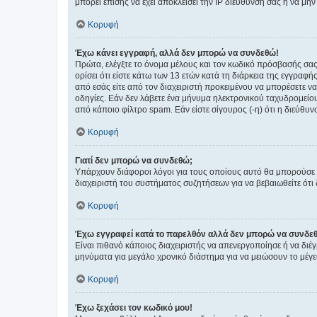
μπορεί επίσης να έχει αποκλείσει την IP διεύθυνσή σας ή να μ
Κορυφή
Έχω κάνει εγγραφή, αλλά δεν μπορώ να συνδεθώ!
Πρώτα, ελέγξτε το όνομα μέλους και τον κωδικό πρόσβασής σας.
ορίσει ότι είστε κάτω των 13 ετών κατά τη διάρκεια της εγγραφ
από εσάς είτε από τον διαχειριστή προκειμένου να μπορέσετε ν
οδηγίες. Εάν δεν λάβετε ένα μήνυμα ηλεκτρονικού ταχυδρομείο
από κάποιο φίλτρο spam. Εάν είστε σίγουρος (-η) ότι η διεύθυ
Κορυφή
Γιατί δεν μπορώ να συνδεθώ;
Υπάρχουν διάφοροι λόγοι για τους οποίους αυτό θα μπορούσε να
διαχειριστή του συστήματος συζητήσεων για να βεβαιωθείτε ότι δ
Κορυφή
Έχω εγγραφεί κατά το παρελθόν αλλά δεν μπορώ να συνδε
Είναι πιθανό κάποιος διαχειριστής να απενεργοποίησε ή να δι
μηνύματα για μεγάλο χρονικό διάστημα για να μειώσουν το μέγε
Κορυφή
Έχω ξεχάσει τον κωδικό μου!