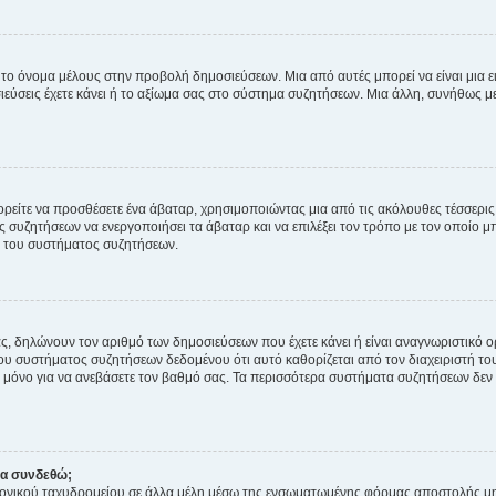
 το όνομα μέλους στην προβολή δημοσιεύσεων. Μια από αυτές μπορεί να είναι μια ει
σεις έχετε κάνει ή το αξίωμα σας στο σύστημα συζητήσεων. Μια άλλη, συνήθως μεγ
ρείτε να προσθέσετε ένα άβαταρ, χρησιμοποιώντας μια από τις ακόλουθες τέσσερι
συζητήσεων να ενεργοποιήσει τα άβαταρ και να επιλέξει τον τρόπο με τον οποίο μπ
ή του συστήματος συζητήσεων.
ς, δηλώνουν τον αριθμό των δημοσιεύσεων που έχετε κάνει ή είναι αναγνωριστικό ορι
του συστήματος συζητήσεων δεδομένου ότι αυτό καθορίζεται από τον διαχειριστή 
μόνο για να ανεβάσετε τον βαθμό σας. Τα περισσότερα συστήματα συζητήσεων δεν τ
να συνδεθώ;
ονικού ταχυδρομείου σε άλλα μέλη μέσω της ενσωματωμένης φόρμας αποστολής μη