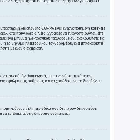
άποιον διαχειριστή του συστήματος συζητήσεων για βοήθεια.
η υποστήριξη διακήρυξης COPPA είναι ενεργοποιημένη και έχετε
σεων απαιτούν όλες οι νέες εγγραφές να ενεργοποιούνται, είτε
 λάβει ένα μήνυμα ηλεκτρονικού ταχυδρομείου, ακολουθήστε τις
υ ή το μήνυμα ηλεκτρονικού ταχυδρομείου, έχει μπλοκαριστεί
σετε με έναν διαχειριστή.
ίναι σωστά. Αν είναι σωστά, επικοινωνήστε με κάποιον
οιο σφάλμα στις ρυθμίσεις και να χρειάζεται να το διορθώσει.
 απομακρύνουν μέλη περιοδικά που δεν έχουν δημοσιεύσει
 να εμπλακείτε στις δημόσιες συζητήσεις.