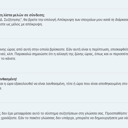
η λίστα μελών σε σύνδεση;
Δ. Συζήτησης”, θα βρείτε την επιλογή
Απόκρυψη των στοιχείων μου κατά τη διάρκει
ζεστε ως μέλος με απόκρυψη.
ζώνης ώρας από αυτή στην οποία βρίσκεστε. Εάν αυτή είναι η περίπτωση, επισκεφθεί
 Σίδνεϋ, κλπ. Παρακαλώ σημειώστε ότι η αλλαγή της ζώνης ώρας, όπως και οι περισσ
 το κάνετε.
ανθασμένη!
 και η ώρα εξακολουθεί να είναι λανθασμένη, τότε ή ώρα που είναι αποθηκευμένη στ
α.
νείς δεν έχει μεταφράσει αυτό το σύστημα συζητήσεων στη γλώσσα σας. Προσπαθήστε
χρειάζεστε. Εάν το πακέτο γλώσσας δεν υπάρχει, μπορείτε να δημιουργήσετε μια ν