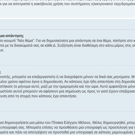
νεται για να αποτραπεί η κακόβουλη χρήση του συστήματος ηλεκτρονικού ταχυδρομεί
μια απάντηση;
στο κουμπί “Νέο θέμα”. Για να δημοσιεύσετε μια απάντηση σε ένα θέμα, πατήστε στο 
τα με τα δικαιώματά σας σε κάθε Δ. Συζήτηση είναι διαθέσιμη στο κάτω μέρος στις 
λπ.
;
νιστής, μπορείτε να επεξεργαστείτε ή να διαγράψετε μόνον τα δικά σας μηνύματα. 
μένο χρόνο αφότου έγινε η δημοσίευση. Αν κάποιος έχει ήδη απαντήσει στη δημοσίε
τήκατε το μήνυμα αυτό, μαζί με την ημερομηνία και την ώρα. Αυτό εμφανίζεται μόνο
 ωστόσο αυτοί μπορούν να αφήσουν μια σημείωση ως προς το γιατί έχουν επεξεργασ
υση από τη στιγμή που κάποιος έχει απαντήσει.
α δημιουργήσετε μια μέσω του Πίνακα Ελέγχου Μέλους. Μόλις δημιουργηθεί, μπορε
 υπογραφή σας. Μπορείτε επίσης να προσθέσετε μια υπογραφή ως προεπιλογή για ό
ορείτε και πάλι να αποτρέψετε να προστεθεί μια υπογραφή σε κάποιες μεμονωμένες