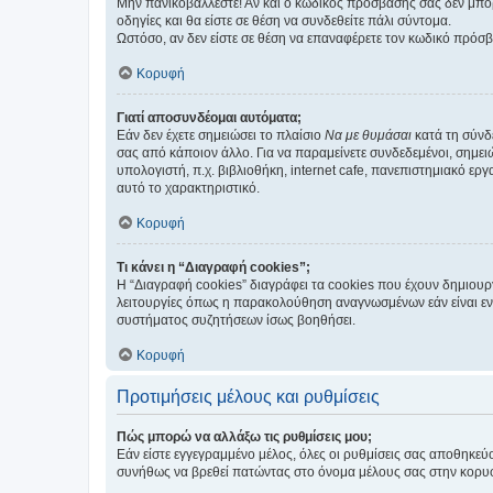
Μην πανικοβάλλεστε! Αν και ο κωδικός πρόσβασής σας δεν μπορ
οδηγίες και θα είστε σε θέση να συνδεθείτε πάλι σύντομα.
Ωστόσο, αν δεν είστε σε θέση να επαναφέρετε τον κωδικό πρόσ
Κορυφή
Γιατί αποσυνδέομαι αυτόματα;
Εάν δεν έχετε σημειώσει το πλαίσιο
Να με θυμάσαι
κατά τη σύνδ
σας από κάποιον άλλο. Για να παραμείνετε συνδεδεμένοι, σημει
υπολογιστή, π.χ. βιβλιοθήκη, internet cafe, πανεπιστημιακό ερ
αυτό το χαρακτηριστικό.
Κορυφή
Τι κάνει η “Διαγραφή cookies”;
Η “Διαγραφή cookies” διαγράφει τα cookies που έχουν δημιου
λειτουργίες όπως η παρακολούθηση αναγνωσμένων εάν είναι εν
συστήματος συζητήσεων ίσως βοηθήσει.
Κορυφή
Προτιμήσεις μέλους και ρυθμίσεις
Πώς μπορώ να αλλάξω τις ρυθμίσεις μου;
Εάν είστε εγγεγραμμένο μέλος, όλες οι ρυθμίσεις σας αποθηκε
συνήθως να βρεθεί πατώντας στο όνομα μέλους σας στην κορυφή