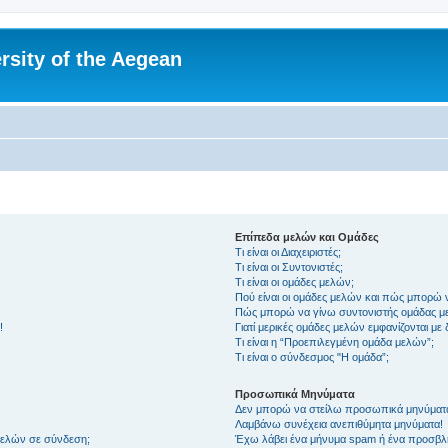
rsity of the Aegean
Επίπεδα μελών και Ομάδες
Τι είναι οι Διαχειριστές;
Τι είναι οι Συντονιστές;
Τι είναι οι ομάδες μελών;
Πού είναι οι ομάδες μελών και πώς μπορώ 
Πώς μπορώ να γίνω συντονιστής ομάδας μ
!
Γιατί μερικές ομάδες μελών εμφανίζονται με
Τι είναι η “Προεπιλεγμένη ομάδα μελών”;
Τι είναι ο σύνδεσμος "Η ομάδα”;
Προσωπικά Μηνύματα
Δεν μπορώ να στείλω προσωπικά μηνύματ
Λαμβάνω συνέχεια ανεπιθύμητα μηνύματα!
μελών σε σύνδεση;
Έχω λάβει ένα μήνυμα spam ή ένα προσβλη