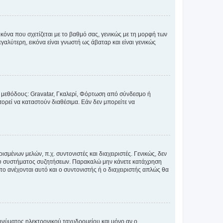
κόνα που σχετίζεται με το βαθμό σας, γενικώς με τη μορφή των
αλύτερη, εικόνα είναι γνωστή ως άβαταρ και είναι γενικώς
ς μεθόδους: Gravatar, Γκαλερί, Φόρτωση από σύνδεσμο ή
ορεί να καταστούν διαθέσιμα. Εάν δεν μπορείτε να
σμένων μελών, π.χ. συντονιστές και διαχειριστές. Γενικώς, δεν
του συστήματος συζητήσεων. Παρακαλώ μην κάνετε κατάχρηση
ο ανέχονται αυτό και ο συντονιστής ή ο διαχειριστής απλώς θα
νύματος ηλεκτρονικού ταχυδρομείου και μόνο αν ο