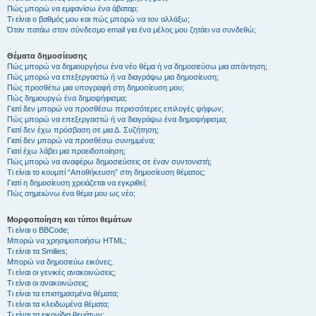
Πώς μπορώ να εμφανίσω ένα άβαταρ;
Τι είναι ο βαθμός μου και πώς μπορώ να τον αλλάξω;
Όταν πατάω στον σύνδεσμο email για ένα μέλος μου ζητάει να συνδεθώ;
Θέματα δημοσίευσης
Πώς μπορώ να δημιουργήσω ένα νέο θέμα ή να δημοσιεύσω μια απάντηση;
Πώς μπορώ να επεξεργαστώ ή να διαγράψω μια δημοσίευση;
Πώς προσθέτω μια υπογραφή στη δημοσίευση μου;
Πώς δημιουργώ ένα δημοψήφισμα;
Γιατί δεν μπορώ να προσθέσω περισσότερες επιλογές ψήφων;
Πώς μπορώ να επεξεργαστώ ή να διαγράψω ένα δημοψήφισμα;
Γιατί δεν έχω πρόσβαση σε μια Δ. Συζήτηση;
Γιατί δεν μπορώ να προσθέσω συνημμένα;
Γιατί έχω λάβει μια προειδοποίηση;
Πώς μπορώ να αναφέρω δημοσιεύσεις σε έναν συντονιστή;
Τι είναι το κουμπί “Αποθήκευση” στη δημοσίευση θέματος;
Γιατί η δημοσίευση χρειάζεται να εγκριθεί;
Πώς σημειώνω ένα θέμα μου ως νέο;
Μορφοποίηση και τύποι θεμάτων
Τι είναι ο BBCode;
Μπορώ να χρησιμοποιήσω HTML;
Τι είναι τα Smilies;
Μπορώ να δημοσιεύω εικόνες;
Τι είναι οι γενικές ανακοινώσεις;
Τι είναι οι ανακοινώσεις;
Τι είναι τα επισημασμένα θέματα;
Τι είναι τα κλειδωμένα θέματα;
Τι είναι τα εικονίδια θεμάτων;