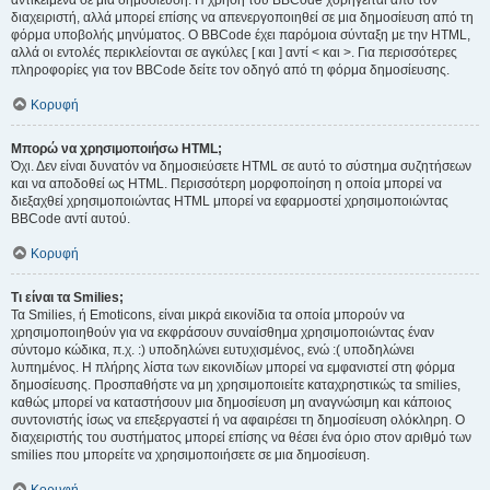
αντικείμενα σε μια δημοσίευση. Η χρήση του BBCode χορηγείται από τον
διαχειριστή, αλλά μπορεί επίσης να απενεργοποιηθεί σε μια δημοσίευση από τη
φόρμα υποβολής μηνύματος. Ο BBCode έχει παρόμοια σύνταξη με την HTML,
αλλά οι εντολές περικλείονται σε αγκύλες [ και ] αντί < και >. Για περισσότερες
πληροφορίες για τον BBCode δείτε τον οδηγό από τη φόρμα δημοσίευσης.
Κορυφή
Μπορώ να χρησιμοποιήσω HTML;
Όχι. Δεν είναι δυνατόν να δημοσιεύσετε HTML σε αυτό το σύστημα συζητήσεων
και να αποδοθεί ως HTML. Περισσότερη μορφοποίηση η οποία μπορεί να
διεξαχθεί χρησιμοποιώντας HTML μπορεί να εφαρμοστεί χρησιμοποιώντας
BBCode αντί αυτού.
Κορυφή
Τι είναι τα Smilies;
Τα Smilies, ή Emoticons, είναι μικρά εικονίδια τα οποία μπορούν να
χρησιμοποιηθούν για να εκφράσουν συναίσθημα χρησιμοποιώντας έναν
σύντομο κώδικα, π.χ. :) υποδηλώνει ευτυχισμένος, ενώ :( υποδηλώνει
λυπημένος. Η πλήρης λίστα των εικονιδίων μπορεί να εμφανιστεί στη φόρμα
δημοσίευσης. Προσπαθήστε να μη χρησιμοποιείτε καταχρηστικώς τα smilies,
καθώς μπορεί να καταστήσουν μια δημοσίευση μη αναγνώσιμη και κάποιος
συντονιστής ίσως να επεξεργαστεί ή να αφαιρέσει τη δημοσίευση ολόκληρη. Ο
διαχειριστής του συστήματος μπορεί επίσης να θέσει ένα όριο στον αριθμό των
smilies που μπορείτε να χρησιμοποιήσετε σε μια δημοσίευση.