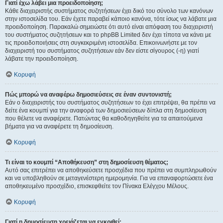
Γιατί έχω λάβει μια προειδοποίηση;
Κάθε διαχειριστής συστήματος συζητήσεων έχει δικό του σύνολο των κανόνων
στην ιστοσελίδα του. Εάν έχετε παραβεί κάποιο κανόνα, τότε ίσως να λάβατε μια
προειδοποίηση. Παρακαλώ σημειώστε ότι αυτό είναι απόφαση του διαχειριστή
του συστήματος συζητήσεων και το phpBB Limited δεν έχει τίποτα να κάνει με
τις προειδοποιήσεις στη συγκεκριμένη ιστοσελίδα. Επικοινωνήστε με τον
διαχειριστή του συστήματος συζητήσεων εάν δεν είστε σίγουρος (-η) γιατί
λάβατε την προειδοποίηση.
Κορυφή
Πώς μπορώ να αναφέρω δημοσιεύσεις σε έναν συντονιστή;
Εάν ο διαχειριστής του συστήματος συζητήσεων το έχει επιτρέψει, θα πρέπει να
δείτε ένα κουμπί για την αναφορά των δημοσιεύσεων δίπλα στη δημοσίευση
που θέλετε να αναφέρετε. Πατώντας θα καθοδηγηθείτε για τα απαιτούμενα
βήματα για να αναφέρετε τη δημοσίευση.
Κορυφή
Τι είναι το κουμπί “Αποθήκευση” στη δημοσίευση θέματος;
Αυτό σας επιτρέπει να αποθηκεύσετε προσχέδια που πρέπει να συμπληρωθούν
και να υποβληθούν σε μεταγενέστερη ημερομηνία. Για να επαναφορτώσετε ένα
αποθηκευμένο προσχέδιο, επισκεφθείτε τον Πίνακα Ελέγχου Μέλους.
Κορυφή
Γιατί η δημοσίευση χρειάζεται να εγκριθεί;