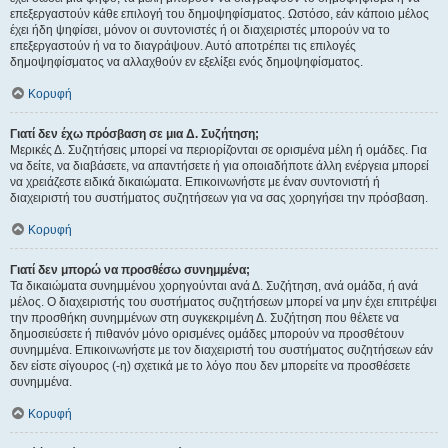
επεξεργαστούν κάθε επιλογή του δημοψηφίσματος. Ωστόσο, εάν κάποιο μέλος
έχει ήδη ψηφίσει, μόνον οι συντονιστές ή οι διαχειριστές μπορούν να το
επεξεργαστούν ή να το διαγράψουν. Αυτό αποτρέπει τις επιλογές
δημοψηφίσματος να αλλαχθούν εν εξελίξει ενός δημοψηφίσματος.
Κορυφή
Γιατί δεν έχω πρόσβαση σε μια Δ. Συζήτηση;
Μερικές Δ. Συζητήσεις μπορεί να περιορίζονται σε ορισμένα μέλη ή ομάδες. Για
να δείτε, να διαβάσετε, να απαντήσετε ή για οποιαδήποτε άλλη ενέργεια μπορεί
να χρειάζεστε ειδικά δικαιώματα. Επικοινωνήστε με έναν συντονιστή ή
διαχειριστή του συστήματος συζητήσεων για να σας χορηγήσει την πρόσβαση.
Κορυφή
Γιατί δεν μπορώ να προσθέσω συνημμένα;
Τα δικαιώματα συνημμένου χορηγούνται ανά Δ. Συζήτηση, ανά ομάδα, ή ανά
μέλος. Ο διαχειριστής του συστήματος συζητήσεων μπορεί να μην έχει επιτρέψει
την προσθήκη συνημμένων στη συγκεκριμένη Δ. Συζήτηση που θέλετε να
δημοσιεύσετε ή πιθανόν μόνο ορισμένες ομάδες μπορούν να προσθέτουν
συνημμένα. Επικοινωνήστε με τον διαχειριστή του συστήματος συζητήσεων εάν
δεν είστε σίγουρος (-η) σχετικά με το λόγο που δεν μπορείτε να προσθέσετε
συνημμένα.
Κορυφή