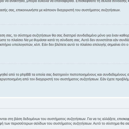
εί να ανακτηθεί, μπορεί εύκολα να επαναφερθεί. Επισκεφθείτε τη σελίδα σύνδεσης 
βασής σας, επικοινωνήστε με κάποιον διαχειριστή του συστήματος συζητήσεων.
εση σας, το σύστημα συζητήσεων θα σας διατηρεί συνδεδεμένο μόνο για έναν καθο
ώστε το πλαίσιο
Να με θυμάσαι
κατά τη σύνδεση σας. Αυτό δεν συνιστάται εάν συνδ
γαστήριο υπολογιστών, κλπ. Εάν δεν βλέπετε αυτό το πλαίσιο επιλογής σημαίνει ότι
ργηθεί από το phpBB τα οποία σας διατηρούν πιστοποιημένους και συνδεδεμένους 
εργοποιημένη από τον διαχειριστή του συστήματος συζητήσεων. Εάν έχετε προβλή
ύονται στη βάση δεδομένων του συστήματος συζητήσεων. Για να τις αλλάξετε, επισκ
 των περισσότερων σελίδων του συστήματος συζητήσεων. Αυτό το σύστημα θα σας επ