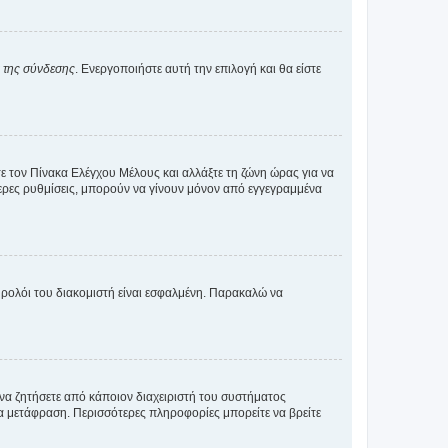
α της σύνδεσης
. Ενεργοποιήστε αυτή την επιλογή και θα είστε
τε τον Πίνακα Ελέγχου Μέλους και αλλάξτε τη ζώνη ώρας για να
ότερες ρυθμίσεις, μπορούν να γίνουν μόνον από εγγεγραμμένα
ο ρολόι του διακομιστή είναι εσφαλμένη. Παρακαλώ να
 να ζητήσετε από κάποιον διαχειριστή του συστήματος
έα μετάφραση. Περισσότερες πληροφορίες μπορείτε να βρείτε