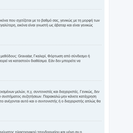
κόνα που σχετίζεται με το βαθμό σας, γενικώς με τη μορφή των
αλύτερη, εικόνα είναι γνωστή ως άβαταρ και είναι γενικώς
ς μεθόδους: Gravatar, Γκαλερί, Φόρτωση από σύνδεσμο ή
ορεί να καταστούν διαθέσιμα. Εάν δεν μπορείτε να
σμένων μελών, π.χ. συντονιστές και διαχειριστές. Γενικώς, δεν
του συστήματος συζητήσεων. Παρακαλώ μην κάνετε κατάχρηση
ο ανέχονται αυτό και ο συντονιστής ή ο διαχειριστής απλώς θα
νύματος ηλεκτρονικού ταχυδρομείου και μόνο αν ο