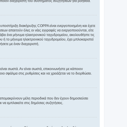
άποιον διαχειριστή του συστήματος συζητήσεων για βοήθεια.
η υποστήριξη διακήρυξης COPPA είναι ενεργοποιημένη και έχετε
σεων απαιτούν όλες οι νέες εγγραφές να ενεργοποιούνται, είτε
 λάβει ένα μήνυμα ηλεκτρονικού ταχυδρομείου, ακολουθήστε τις
υ ή το μήνυμα ηλεκτρονικού ταχυδρομείου, έχει μπλοκαριστεί
σετε με έναν διαχειριστή.
ίναι σωστά. Αν είναι σωστά, επικοινωνήστε με κάποιον
οιο σφάλμα στις ρυθμίσεις και να χρειάζεται να το διορθώσει.
 απομακρύνουν μέλη περιοδικά που δεν έχουν δημοσιεύσει
 να εμπλακείτε στις δημόσιες συζητήσεις.