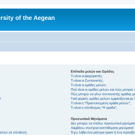
rsity of the Aegean
Επίπεδα μελών και Ομάδες
Τι είναι οι Διαχειριστές;
Τι είναι οι Συντονιστές;
Τι είναι οι ομάδες μελών;
Πού είναι οι ομάδες μελών και πώς μπορώ 
Πώς μπορώ να γίνω συντονιστής ομάδας μ
!
Γιατί μερικές ομάδες μελών εμφανίζονται με
Τι είναι η “Προεπιλεγμένη ομάδα μελών”;
Τι είναι ο σύνδεσμος "Η ομάδα”;
Προσωπικά Μηνύματα
Δεν μπορώ να στείλω προσωπικά μηνύματ
Λαμβάνω συνέχεια ανεπιθύμητα μηνύματα!
μελών σε σύνδεση;
Έχω λάβει ένα μήνυμα spam ή ένα προσβλη