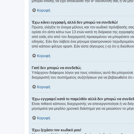
μπορεί επίσης να έχει αποκλείσει την IP διεύθυνσή σας ή να μ
Κορυφή
Έχω κάνει εγγραφή, αλλά δεν μπορώ να συνδεθώ!
Πρώτα, ελέγξτε το όνομα μέλους και τον κωδικό πρόσβασής σας.
ορίσει ότι είστε κάτω των 13 ετών κατά τη διάρκεια της εγγραφ
από εσάς είτε από τον διαχειριστή προκειμένου να μπορέσετε ν
οδηγίες. Εάν δεν λάβετε ένα μήνυμα ηλεκτρονικού ταχυδρομείο
από κάποιο φίλτρο spam. Εάν είστε σίγουρος (-η) ότι η διεύθυ
Κορυφή
Γιατί δεν μπορώ να συνδεθώ;
Υπάρχουν διάφοροι λόγοι για τους οποίους αυτό θα μπορούσε να
διαχειριστή του συστήματος συζητήσεων για να βεβαιωθείτε ότι δ
Κορυφή
Έχω εγγραφεί κατά το παρελθόν αλλά δεν μπορώ να συνδε
Είναι πιθανό κάποιος διαχειριστής να απενεργοποίησε ή να δι
μηνύματα για μεγάλο χρονικό διάστημα για να μειώσουν το μέγε
Κορυφή
Έχω ξεχάσει τον κωδικό μου!