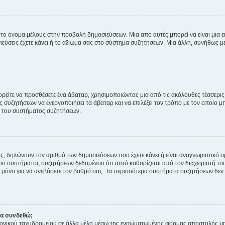
 το όνομα μέλους στην προβολή δημοσιεύσεων. Μια από αυτές μπορεί να είναι μια ει
σεις έχετε κάνει ή το αξίωμα σας στο σύστημα συζητήσεων. Μια άλλη, συνήθως μεγ
ρείτε να προσθέσετε ένα άβαταρ, χρησιμοποιώντας μια από τις ακόλουθες τέσσερι
συζητήσεων να ενεργοποιήσει τα άβαταρ και να επιλέξει τον τρόπο με τον οποίο μπ
ή του συστήματος συζητήσεων.
ς, δηλώνουν τον αριθμό των δημοσιεύσεων που έχετε κάνει ή είναι αναγνωριστικό ορι
του συστήματος συζητήσεων δεδομένου ότι αυτό καθορίζεται από τον διαχειριστή 
μόνο για να ανεβάσετε τον βαθμό σας. Τα περισσότερα συστήματα συζητήσεων δεν τ
να συνδεθώ;
ονικού ταχυδρομείου σε άλλα μέλη μέσω της ενσωματωμένης φόρμας αποστολής μη