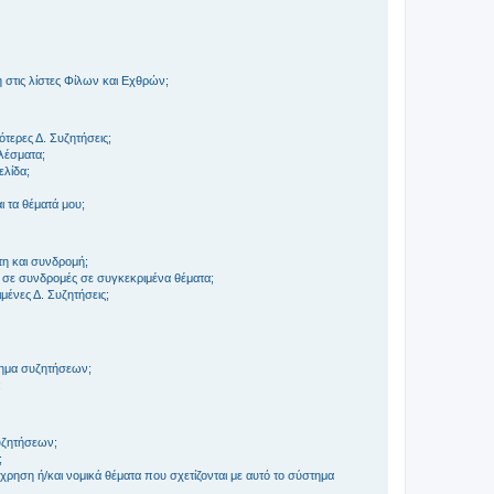
στις λίστες Φίλων και Εχθρών;
τερες Δ. Συζητήσεις;
ελέσματα;
ελίδα;
 τα θέματά μου;
τη και συνδρομή;
 σε συνδρομές σε συγκεκριμένα θέματα;
ένες Δ. Συζητήσεις;
τημα συζητήσεων;
;
συζητήσεων;
;
ρηση ή/και νομικά θέματα που σχετίζονται με αυτό το σύστημα