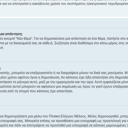
νεται για να αποτραπεί η κακόβουλη χρήση του συστήματος ηλεκτρονικού ταχυδρομεί
μια απάντηση;
στο κουμπί “Νέο θέμα”. Για να δημοσιεύσετε μια απάντηση σε ένα θέμα, πατήστε στο 
τα με τα δικαιώματά σας σε κάθε Δ. Συζήτηση είναι διαθέσιμη στο κάτω μέρος στις 
λπ.
;
νιστής, μπορείτε να επεξεργαστείτε ή να διαγράψετε μόνον τα δικά σας μηνύματα. 
μένο χρόνο αφότου έγινε η δημοσίευση. Αν κάποιος έχει ήδη απαντήσει στη δημοσίε
τήκατε το μήνυμα αυτό, μαζί με την ημερομηνία και την ώρα. Αυτό εμφανίζεται μόνο
 ωστόσο αυτοί μπορούν να αφήσουν μια σημείωση ως προς το γιατί έχουν επεξεργασ
υση από τη στιγμή που κάποιος έχει απαντήσει.
α δημιουργήσετε μια μέσω του Πίνακα Ελέγχου Μέλους. Μόλις δημιουργηθεί, μπορε
 υπογραφή σας. Μπορείτε επίσης να προσθέσετε μια υπογραφή ως προεπιλογή για ό
ορείτε και πάλι να αποτρέψετε να προστεθεί μια υπογραφή σε κάποιες μεμονωμένες