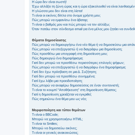
Η ώρα δεν είναι σωστή!
Έχω αλλάξει τη ζώνη ώρας και η ώρα εξακολουθεί να είναι λανθασμέν
Η γλώσσα μου δεν είναι στη λίστα!
Τι είναι οι εικόνες δίπλα στο όνομα χρήστη μου;
Πώς μπορώ να εμφανίσω ένα άβαταρ;
Τι είναι ο βαθμός μου και πώς μπορώ να τον αλλάξω;
Όταν πατάω στον σύνδεσμο email για ένα μέλος μου ζητάει να συνδε
Θέματα δημοσίευσης
Πώς μπορώ να δημιουργήσω ένα νέο θέμα ή να δημοσιεύσω μια απάν
Πώς μπορώ να επεξεργαστώ ή να διαγράψω μια δημοσίευση;
Πώς προσθέτω μια υπογραφή στη δημοσίευση μου;
Πώς δημιουργώ ένα δημοψήφισμα;
Γιατί δεν μπορώ να προσθέσω περισσότερες επιλογές ψήφων;
Πώς μπορώ να επεξεργαστώ ή να διαγράψω ένα δημοψήφισμα;
Γιατί δεν έχω πρόσβαση σε μια Δ. Συζήτηση;
Γιατί δεν μπορώ να προσθέσω συνημμένα;
Γιατί έχω λάβει μια προειδοποίηση;
Πώς μπορώ να αναφέρω δημοσιεύσεις σε έναν συντονιστή;
Τι είναι το κουμπί “Αποθήκευση” στη δημοσίευση θέματος;
Γιατί η δημοσίευση χρειάζεται να εγκριθεί;
Πώς σημειώνω ένα θέμα μου ως νέο;
Μορφοποίηση και τύποι θεμάτων
Τι είναι ο BBCode;
Μπορώ να χρησιμοποιήσω HTML;
Τι είναι τα Smilies;
Μπορώ να δημοσιεύω εικόνες;
Τι είναι οι γενικές ανακοινώσεις;