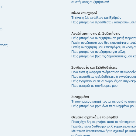
συστήματος συζητήσεων!
η!
Φίλοι και εχθροί
Τι είναι η λίστα Φίλων και Εχθρών;
Πώς μπορώ να προσθέσω / αφαιρέσω μέλη 
θώ;
Αναζήτηση στις Δ. Συζητήσεις
Πώς μπορώ να αναζητήσω σε μια ή περισσό
Γιατί η αναζήτησή μου δεν επιστρέφει αποτ
τηση;
Γιατί η αναζήτηση μου επιστρέφει μια κενή σ
Πώς μπορώ να αναζητήσω για μέλη;
Πώς μπορώ να βρω τις δημοσιεύσεις μου και
Συνδρομές και Σελιδοδείκτες
Ποια είναι η διαφορά ανάμεσα σε σελιδοδείκ
Πώς προσθέτω σελιδοδείκτες ή εγγράφομαι
Πώς εγγράφομαι σε συνδρομές σε συγκεκριμ
Πώς αφαιρώ τις συνδρομές μου;
Συνημμένα
Τι συνημμένα επιτρέπονται σε αυτό το σύσ
Πώς μπορώ να βρω όλα τα συνημμένα μου
Θέματα σχετικά με το phpBB
Ποιος έχει δημιουργήσει αυτό το σύστημα 
Γιατί δεν είναι διαθέσιμο το Χ χαρακτηριστικό
Με ποιον θα επικοινωνήσω σχετικά με κατάχ
συζητήσεων;