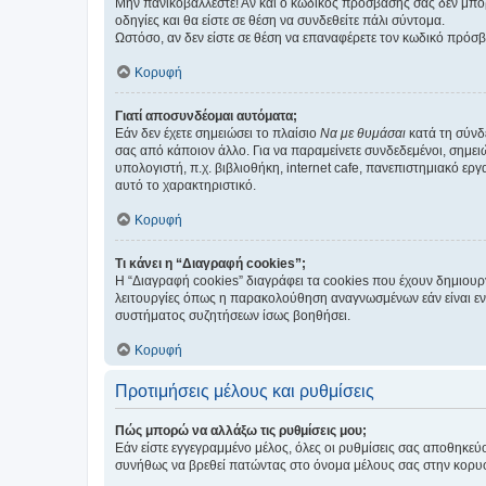
Μην πανικοβάλλεστε! Αν και ο κωδικός πρόσβασής σας δεν μπορ
οδηγίες και θα είστε σε θέση να συνδεθείτε πάλι σύντομα.
Ωστόσο, αν δεν είστε σε θέση να επαναφέρετε τον κωδικό πρόσ
Κορυφή
Γιατί αποσυνδέομαι αυτόματα;
Εάν δεν έχετε σημειώσει το πλαίσιο
Να με θυμάσαι
κατά τη σύνδ
σας από κάποιον άλλο. Για να παραμείνετε συνδεδεμένοι, σημει
υπολογιστή, π.χ. βιβλιοθήκη, internet cafe, πανεπιστημιακό ερ
αυτό το χαρακτηριστικό.
Κορυφή
Τι κάνει η “Διαγραφή cookies”;
Η “Διαγραφή cookies” διαγράφει τα cookies που έχουν δημιου
λειτουργίες όπως η παρακολούθηση αναγνωσμένων εάν είναι εν
συστήματος συζητήσεων ίσως βοηθήσει.
Κορυφή
Προτιμήσεις μέλους και ρυθμίσεις
Πώς μπορώ να αλλάξω τις ρυθμίσεις μου;
Εάν είστε εγγεγραμμένο μέλος, όλες οι ρυθμίσεις σας αποθηκε
συνήθως να βρεθεί πατώντας στο όνομα μέλους σας στην κορυφή