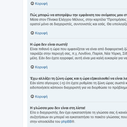
Κορυφή
Πώς μπορώ να αποτρέψω την εμφάνιση του ονόματος μου στ
Μέσα στον Πίνακα Ελέγχου Μέλους, στην καρτέλα “Προτιμήσεις 
ορατοί μόνο σε διαχειριστές, συντονιστές και εσάς. Θα υπολογί
Κορυφή
Η ώρα δεν είναι σωστή!
Είναι πιθανό η ώρα που εμφανίζεται να είναι από διαφορετική 
ταιριάζει στην περιοχή σας, π.χ. Λονδίνο, Παρίσι, Νέα Υόρκη,
μέλη. Εάν δεν έχετε εγγραφεί, αυτή είναι μια καλή ευκαιρία για να
Κορυφή
Έχω αλλάξει τη ζώνη ώρας και η ώρα εξακολουθεί να είναι λ
Εάν είστε σίγουρος (-η) ότι έχετε ρυθμίσει τη ζώνη ώρας σωστά
ειδοποιήσετε κάποιον διαχειριστή για να διορθώσει το πρόβλημ
Κορυφή
Η γλώσσα μου δεν είναι στη λίστα!
Είτε ο διαχειριστής δεν έχει εγκαταστήσει τη γλώσσα σας ή κα
συζητήσεων αν μπορεί να εγκαταστήσει το πακέτο γλώσσας που 
στην ιστοσελίδα του
phpBB
®.