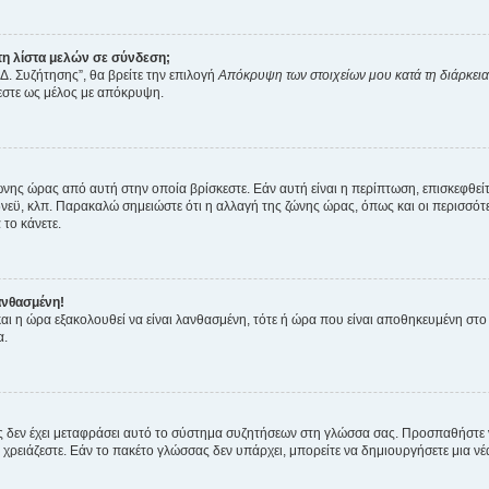
η λίστα μελών σε σύνδεση;
Δ. Συζήτησης”, θα βρείτε την επιλογή
Απόκρυψη των στοιχείων μου κατά τη διάρκει
ζεστε ως μέλος με απόκρυψη.
ζώνης ώρας από αυτή στην οποία βρίσκεστε. Εάν αυτή είναι η περίπτωση, επισκεφθεί
 Σίδνεϋ, κλπ. Παρακαλώ σημειώστε ότι η αλλαγή της ζώνης ώρας, όπως και οι περισσ
 το κάνετε.
ανθασμένη!
 και η ώρα εξακολουθεί να είναι λανθασμένη, τότε ή ώρα που είναι αποθηκευμένη στ
α.
νείς δεν έχει μεταφράσει αυτό το σύστημα συζητήσεων στη γλώσσα σας. Προσπαθήστε
χρειάζεστε. Εάν το πακέτο γλώσσας δεν υπάρχει, μπορείτε να δημιουργήσετε μια ν