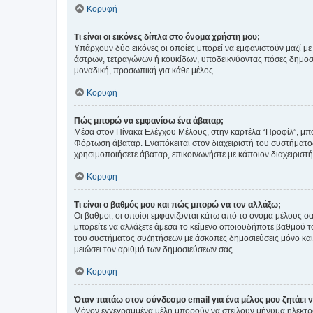
Κορυφή
Τι είναι οι εικόνες δίπλα στο όνομα χρήστη μου;
Υπάρχουν δύο εικόνες οι οποίες μπορεί να εμφανιστούν μαζί με
άστρων, τετραγώνων ή κουκίδων, υποδεικνύοντας πόσες δημοσιεύ
μοναδική, προσωπική για κάθε μέλος.
Κορυφή
Πώς μπορώ να εμφανίσω ένα άβαταρ;
Μέσα στον Πίνακα Ελέγχου Μέλους, στην καρτέλα “Προφίλ”, μπο
Φόρτωση άβαταρ. Εναπόκειται στον διαχειριστή του συστήματος 
χρησιμοποιήσετε άβαταρ, επικοινωνήστε με κάποιον διαχειριστ
Κορυφή
Τι είναι ο βαθμός μου και πώς μπορώ να τον αλλάξω;
Οι βαθμοί, οι οποίοι εμφανίζονται κάτω από το όνομα μέλους σα
μπορείτε να αλλάξετε άμεσα το κείμενο οποιουδήποτε βαθμού 
του συστήματος συζητήσεων με άσκοπες δημοσιεύσεις μόνο και 
μειώσει τον αριθμό των δημοσιεύσεων σας.
Κορυφή
Όταν πατάω στον σύνδεσμο email για ένα μέλος μου ζητάει 
Μόνον εγγεγραμμένα μέλη μπορούν να στείλουν μήνυμα ηλεκτρ