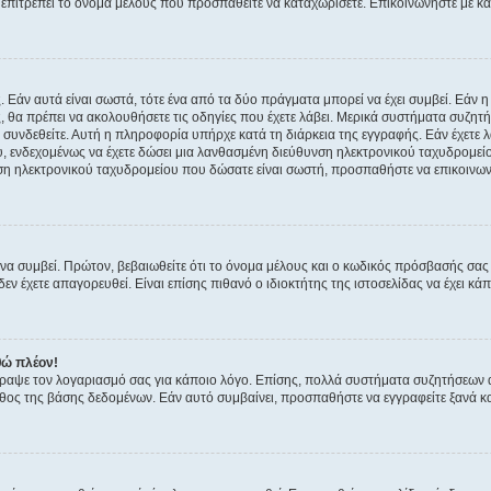
ην επιτρέπει το όνομα μέλους που προσπαθείτε να καταχωρίσετε. Επικοινωνήστε με κ
 Εάν αυτά είναι σωστά, τότε ένα από τα δύο πράγματα μπορεί να έχει συμβεί. Εάν 
ής, θα πρέπει να ακολουθήσετε τις οδηγίες που έχετε λάβει. Μερικά συστήματα συζητή
α συνδεθείτε. Αυτή η πληροφορία υπήρχε κατά τη διάρκεια της εγγραφής. Εάν έχετε
υ, ενδεχομένως να έχετε δώσει μια λανθασμένη διεύθυνση ηλεκτρονικού ταχυδρομείο
νση ηλεκτρονικού ταχυδρομείου που δώσατε είναι σωστή, προσπαθήστε να επικοινωνή
 συμβεί. Πρώτον, βεβαιωθείτε ότι το όνομα μέλους και ο κωδικός πρόσβασής σας ε
εν έχετε απαγορευθεί. Είναι επίσης πιθανό ο ιδιοκτήτης της ιστοσελίδας να έχει κάπ
θώ πλέον!
έγραψε τον λογαριασμό σας για κάποιο λόγο. Επίσης, πολλά συστήματα συζητήσεων
θος της βάσης δεδομένων. Εάν αυτό συμβαίνει, προσπαθήστε να εγγραφείτε ξανά και