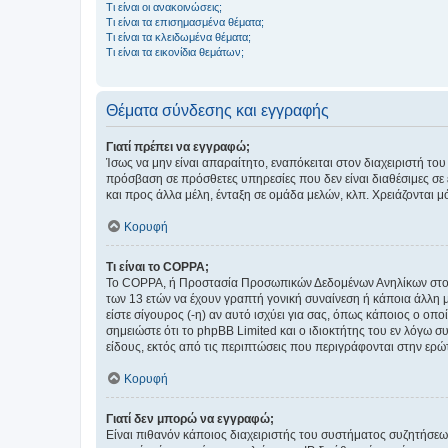
Τι είναι οι ανακοινώσεις;
Τι είναι τα επισημασμένα θέματα;
Τι είναι τα κλειδωμένα θέματα;
Τι είναι τα εικονίδια θεμάτων;
Θέματα σύνδεσης και εγγραφής
Γιατί πρέπει να εγγραφώ;
Ίσως να μην είναι απαραίτητο, εναπόκειται στον διαχειριστή 
πρόσβαση σε πρόσθετες υπηρεσίες που δεν είναι διαθέσιμες σ
και προς άλλα μέλη, ένταξη σε ομάδα μελών, κλπ. Χρειάζονται 
Κορυφή
Τι είναι το COPPA;
Το COPPA, ή Προστασία Προσωπικών Δεδομένων Ανηλίκων στο Δ
των 13 ετών να έχουν γραπτή γονική συναίνεση ή κάποια άλλη 
είστε σίγουρος (-η) αν αυτό ισχύει για σας, όπως κάποιος ο ο
σημειώστε ότι το phpBB Limited και ο ιδιοκτήτης του εν λόγω
είδους, εκτός από τις περιπτώσεις που περιγράφονται στην ερ
Κορυφή
Γιατί δεν μπορώ να εγγραφώ;
Είναι πιθανόν κάποιος διαχειριστής του συστήματος συζητήσεω