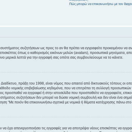
Πώς μπορώ να επικοινωνήσω με τον διαχει
του συστήματος συζητήσεων ως προς το αν θα πρέπει να εγγραφείτε προκειμένου να 
ε επισκέπτες όπως ο καθορισμός εικόνων μελών (avatars), προσωπικά μηνύματα, 
μόνο μερικά λεπτά για την εγγραφή σας οπότε σας συμβουλεύουμε να το κάνετε.
ιαδίκτυο, πράξη του 1998, είναι νόμος που απαιτεί από δικτυακούς τόπους οι ο
μέθοδο νομικής επιβεβαίωσης κηδεμόνα, που να επιτρέπει τη συλλογή προσωπικών 
ποίος προσπαθεί να εγγραφεί ή στην ιστοσελίδα που προσπαθείτε να εγγραφείτε, επ
 συστήματος συζητήσεων δεν μπορεί να δώσει νομική συμβουλή και δεν είναι ένα ση
ώτηση “Με ποιόν θα επικοινωνήσω σχετικά με νομικά ή θέματα κατάχρησης πάνω στο
ν να έχει απενεργοποιήσει τις εγγραφές για να αποτρέψει νέους επισκέπτες να εγγ