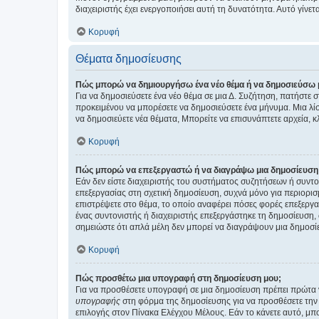
διαχειριστής έχει ενεργοποιήσει αυτή τη δυνατότητα. Αυτό γί
Κορυφή
Θέματα δημοσίευσης
Πώς μπορώ να δημιουργήσω ένα νέο θέμα ή να δημοσιεύσω 
Για να δημοσιεύσετε ένα νέο θέμα σε μια Δ. Συζήτηση, πατήστε 
προκειμένου να μπορέσετε να δημοσιεύσετε ένα μήνυμα. Μια λίσ
να δημοσιεύετε νέα θέματα, Μπορείτε να επισυνάπτετε αρχεία, κ
Κορυφή
Πώς μπορώ να επεξεργαστώ ή να διαγράψω μια δημοσίευση
Εάν δεν είστε διαχειριστής του συστήματος συζητήσεων ή συντο
επεξεργασίας στη σχετική δημοσίευση, συχνά μόνο για περιορισ
επιστρέψετε στο θέμα, το οποίο αναφέρει πόσες φορές επεξεργασ
ένας συντονιστής ή διαχειριστής επεξεργάστηκε τη δημοσίευση,
σημειώστε ότι απλά μέλη δεν μπορεί να διαγράψουν μια δημοσίε
Κορυφή
Πώς προσθέτω μια υπογραφή στη δημοσίευση μου;
Για να προσθέσετε υπογραφή σε μια δημοσίευση πρέπει πρώτα ν
υπογραφής
στη φόρμα της δημοσίευσης για να προσθέσετε την
επιλογής στον Πίνακα Ελέγχου Μέλους. Εάν το κάνετε αυτό, μπ