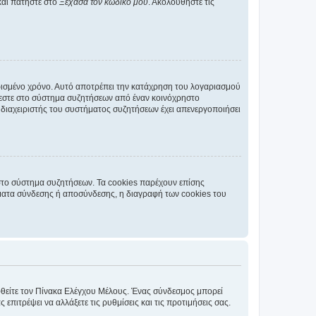
και πατήστε στο
Ξέχασα τον κωδικό μου
. Ακολουθήστε τις
ρισμένο χρόνο. Αυτό αποτρέπει την κατάχρηση του λογαριασμού
έεστε στο σύστημα συζητήσεων από έναν κοινόχρηστο
 ο διαχειριστής του συστήματος συζητήσεων έχει απενεργοποιήσει
στο σύστημα συζητήσεων. Τα cookies παρέχουν επίσης
ματα σύνδεσης ή αποσύνδεσης, η διαγραφή των cookies του
εφθείτε τον Πίνακα Ελέγχου Μέλους. Ένας σύνδεσμος μπορεί
ιτρέψει να αλλάξετε τις ρυθμίσεις και τις προτιμήσεις σας.