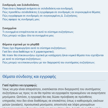
Συνδρομές και Σελιδοδείκτες
Ποια είναι η διαφορά ανάμεσα σε σελιδοδείκτη και συνδρομή;
Πώς προσθέτω σελιδοδείκτες ή εγγράφομαι σε συνδρομές σε συγκεκριμένα θέματα;
Πώς εγγράφομαι σε συνδρομές σε συγκεκριμένες Δ. Συζητήσεις;
Πώς αφαιρώ τις συνδρομές μου;
Συνημμένα
Τι συνημμένα επιτρέπονται σε αυτό το σύστημα συζητήσεων;
Πώς μπορώ να βρω όλα τα συνημμένα μου;
Θέματα σχετικά με το phpBB
Ποιος έχει δημιουργήσει αυτό το σύστημα συζητήσεων;
Γιατί δεν είναι διαθέσιμο το Χ χαρακτηριστικό;
Με ποιον θα επικοινωνήσω σχετικά με κατάχρηση ή/και νομικά θέματα που σχετίζονται
με αυτό το σύστημα συζητήσεων;
Πώς μπορώ να επικοινωνήσω με τον διαχειριστή του συστήματος συζητήσεων;
Θέματα σύνδεσης και εγγραφής
Γιατί πρέπει να εγγραφώ;
Ίσως να μην είναι απαραίτητο, εναπόκειται στον διαχειριστή του συστήματος
συζητήσεων ως προς το αν θα πρέπει να εγγραφείτε προκειμένου να αναρτήσετε
μηνύματα. Ωστόσο, η εγγραφή θα σας δώσει πρόσβαση σε πρόσθετες
υπηρεσίες που δεν είναι διαθέσιμες σε επισκέπτες όπως ο καθορισμός εικόνων
μελών (avatars), προσωπικά μηνύματα, αποστολή και λήψη μηνυμάτων