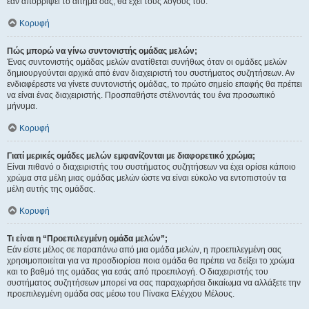
εάν απορρίψει το αίτημα σας, θα έχει τους λόγους του.
Κορυφή
Πώς μπορώ να γίνω συντονιστής ομάδας μελών;
Ένας συντονιστής ομάδας μελών ανατίθεται συνήθως όταν οι ομάδες μελών
δημιουργούνται αρχικά από έναν διαχειριστή του συστήματος συζητήσεων. Αν
ενδιαφέρεστε να γίνετε συντονιστής ομάδας, το πρώτο σημείο επαφής θα πρέπει
να είναι ένας διαχειριστής. Προσπαθήστε στέλνοντάς του ένα προσωπικό
μήνυμα.
Κορυφή
Γιατί μερικές ομάδες μελών εμφανίζονται με διαφορετικό χρώμα;
Είναι πιθανό ο διαχειριστής του συστήματος συζητήσεων να έχει ορίσει κάποιο
χρώμα στα μέλη μιας ομάδας μελών ώστε να είναι εύκολο να εντοπιστούν τα
μέλη αυτής της ομάδας.
Κορυφή
Τι είναι η “Προεπιλεγμένη ομάδα μελών”;
Εάν είστε μέλος σε παραπάνω από μια ομάδα μελών, η προεπιλεγμένη σας
χρησιμοποιείται για να προσδιορίσει ποια ομάδα θα πρέπει να δείξει το χρώμα
και το βαθμό της ομάδας για εσάς από προεπιλογή. Ο διαχειριστής του
συστήματος συζητήσεων μπορεί να σας παραχωρήσει δικαίωμα να αλλάξετε την
προεπιλεγμένη ομάδα σας μέσω του Πίνακα Ελέγχου Μέλους.