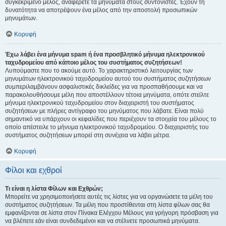
συγκεκριμένο μέλος, αναφέρετε τα μηνύματα στους συντονιστές. Έχουν τη
δυνατότητα να αποτρέψουν ένα μέλος από την αποστολή προσωπικών
μηνυμάτων.
Κορυφή
Έχω λάβει ένα μήνυμα spam ή ένα προσβλητικό μήνυμα ηλεκτρονικού
ταχυδρομείου από κάποιο μέλος του συστήματος συζητήσεων!
Λυπούμαστε που το ακούμε αυτό. Το χαρακτηριστικό λειτουργίας των
μηνυμάτων ηλεκτρονικού ταχυδρομείου αυτού του συστήματος συζητήσεων
συμπεριλαμβάνουν ασφαλιστικές δικλείδες για να προσπαθήσουμε και να
παρακολουθήσουμε μέλη που αποστέλλουν τέτοια μηνύματα, οπότε στείλτε
μήνυμα ηλεκτρονικού ταχυδρομείου στον διαχειριστή του συστήματος
συζητήσεων με πλήρες αντίγραφο του μηνύματος που λάβατε. Είναι πολύ
σημαντικό να υπάρχουν οι κεφαλίδες που περιέχουν τα στοιχεία του μέλους το
οποίο απέστειλε το μήνυμα ηλεκτρονικού ταχυδρομείου. Ο διαχειριστής του
συστήματος συζητήσεων μπορεί στη συνέχεια να λάβει μέτρα.
Κορυφή
Φίλοι και εχθροί
Τι είναι η λίστα Φίλων και Εχθρών;
Μπορείτε να χρησιμοποιήσετε αυτές τις λίστες για να οργανώσετε τα μέλη του
συστήματος συζητήσεων. Τα μέλη που προστίθενται στη λίστα φίλων σας θα
εμφανίζονται σε λίστα στον Πίνακα Ελέγχου Μέλους για γρήγορη πρόσβαση για
να βλέπετε εάν είναι συνδεδεμένοι και να στέλνετε προσωπικά μηνύματα.