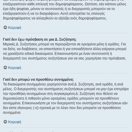
επεξεργαστούν κάθε επιλογή του δημοψηφίσματος. Ωστόσο, εάν κάποιο μέλος
έχει ήδη ψηφίσει, μόνον οι συντονιστές ή οι διαχειριστές μπορούν να το
επεξεργαστούν ή να το διαγράψουν. Αυτό αποτρέπει τις επιλογές
δημοψηφίσματος να αλλαχθούν εν εξελίξει ενός δημοψηφίσματος.
Κορυφή
Γιατί δεν έχω πρόσβαση σε μια Δ. Συζήτηση;
Μερικές Δ. Συζητήσεις μπορεί να περιορίζονται σε ορισμένα μέλη ή ομάδες. Για
να δείτε, να διαβάσετε, να απαντήσετε ή για οποιαδήποτε άλλη ενέργεια μπορεί
να χρειάζεστε ειδικά δικαιώματα. Επικοινωνήστε με έναν συντονιστή ή
διαχειριστή του συστήματος συζητήσεων για να σας χορηγήσει την πρόσβαση.
Κορυφή
Γιατί δεν μπορώ να προσθέσω συνημμένα;
Τα δικαιώματα συνημμένου χορηγούνται ανά Δ. Συζήτηση, ανά ομάδα, ή ανά
μέλος. Ο διαχειριστής του συστήματος συζητήσεων μπορεί να μην έχει επιτρέψει
την προσθήκη συνημμένων στη συγκεκριμένη Δ. Συζήτηση που θέλετε να
δημοσιεύσετε ή πιθανόν μόνο ορισμένες ομάδες μπορούν να προσθέτουν
συνημμένα. Επικοινωνήστε με τον διαχειριστή του συστήματος συζητήσεων εάν
δεν είστε σίγουρος (-η) σχετικά με το λόγο που δεν μπορείτε να προσθέσετε
συνημμένα.
Κορυφή