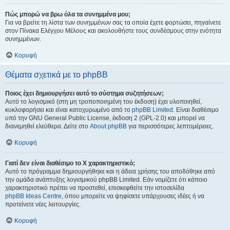
Πώς μπορώ να βρω όλα τα συνημμένα μου;
Για να βρείτε τη λίστα των συνημμένων σας τα οποία έχετε φορτώσει, πηγαίνετε
στον Πίνακα Ελέγχου Μέλους και ακολουθήστε τους συνδέσμους στην ενότητα
συνημμένων.
Κορυφή
Θέματα σχετικά με το phpBB
Ποιος έχει δημιουργήσει αυτό το σύστημα συζητήσεων;
Αυτό το λογισμικό (στη μη τροποποιημένη του έκδοση) έχει υλοποιηθεί,
κυκλοφορήσει και είναι κατοχυρωμένο από το
phpBB Limited
. Είναι διαθέσιμο
υπό την GNU General Public License, έκδοση 2 (GPL-2.0) και μπορεί να
διανεμηθεί ελεύθερα. Δείτε στο
About phpBB
για περισσότερες λεπτομέρειες.
Κορυφή
Γιατί δεν είναι διαθέσιμο το Χ χαρακτηριστικό;
Αυτό το πρόγραμμα δημιουργήθηκε και η άδεια χρήσης του αποδόθηκε από
την ομάδα ανάπτυξης λογισμικού phpBB Limited. Εάν νομίζετε ότι κάποιο
χαρακτηριστικό πρέπει να προστεθεί, επισκεφθείτε την ιστοσελίδα
phpBB Ideas Centre
, όπου μπορείτε να ψηφίσετε υπάρχουσες ιδέες ή να
προτείνετε νέες λειτουργίες.
Κορυφή