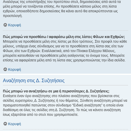
Αναλόγως της υποστήριξης του προτύπου στυλ, δημοσιεύσεις από αυτά τα
μέλη μπορεί να τονίζονται επίσης. Αν προσθέσετε κάποιο μέλος στη λίστα
εχθρών, οποιεσδήποτε δημοσιεύσεις θα κάνει αυτό θα αποκρύπτονται ως
προεπιλογή.
Κορυφή
Πώς μπορώ να προσθέσω / αφαιρέσω μέλη στις λίστες Φίλων και Εχθρών;
Μπορείτε να προσθέσετε μέλη στις λίστες με δύο τρόπους. Στο προφίλ του κάθε
μέλους, υπάρχει ένας σύνδεσμος για να το προσθέσετε στη λίστα σας είτε των
Φίλων, είτε των Εχθρών. Εναλλακτικά, από τον Πίνακα Ελέγχου Μέλους,
μπορείτε κατευθείαν να προσθέσετε μέλη εισάγοντας το όνομα τους. Μπορείτε
επίσης να αφαιρέσετε μέλη από τη λίστα σας χρησιμοποιώντας την ίδια σελίδα.
Κορυφή
Αναζήτηση στις Δ. Συζητήσεις
Πώς μπορώ να αναζητήσω σε μια ή περισσότερες Δ. Συζητήσεις;
Εισάγετε έναν όρο αναζήτησης στο πλαίσιο αναζήτησης που βρίσκεται στις
σελίδες ευρετηρίου, Δ. Συζήτησης ή του θέματος. Σύνθετη αναζήτηση μπορεί να
πραγματοποιηθεί πατώντας στον σύνδεσμο “Ειδική αναζήτηση” η οποία είναι
διαθέσιμη σε όλες τις σελίδες στη Δ. Συζήτηση. Το πώς να κάνετε αναζήτηση
ίσως εξαρτάται από το στυλ που χρησιμοποιείτε.
Κορυφή