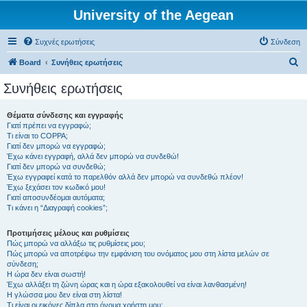
University of the Aegean
Συχνές ερωτήσεις
Σύνδεση
Α
Board
Συνήθεις ερωτήσεις
ν
Συνήθεις ερωτήσεις
α
ζ
Θέματα σύνδεσης και εγγραφής
Γιατί πρέπει να εγγραφώ;
ή
Τι είναι το COPPA;
τ
Γιατί δεν μπορώ να εγγραφώ;
Έχω κάνει εγγραφή, αλλά δεν μπορώ να συνδεθώ!
η
Γιατί δεν μπορώ να συνδεθώ;
Έχω εγγραφεί κατά το παρελθόν αλλά δεν μπορώ να συνδεθώ πλέον!
σ
Έχω ξεχάσει τον κωδικό μου!
η
Γιατί αποσυνδέομαι αυτόματα;
Τι κάνει η “Διαγραφή cookies”;
Προτιμήσεις μέλους και ρυθμίσεις
Πώς μπορώ να αλλάξω τις ρυθμίσεις μου;
Πώς μπορώ να αποτρέψω την εμφάνιση του ονόματος μου στη λίστα μελών σε
σύνδεση;
Η ώρα δεν είναι σωστή!
Έχω αλλάξει τη ζώνη ώρας και η ώρα εξακολουθεί να είναι λανθασμένη!
Η γλώσσα μου δεν είναι στη λίστα!
Τι είναι οι εικόνες δίπλα στο όνομα χρήστη μου;