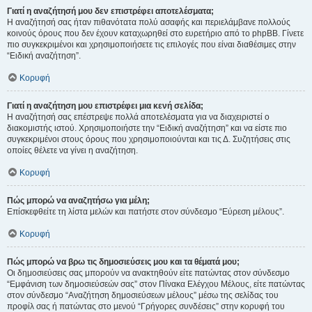
Γιατί η αναζήτησή μου δεν επιστρέφει αποτελέσματα;
Η αναζήτησή σας ήταν πιθανότατα πολύ ασαφής και περιελάμβανε πολλούς
κοινούς όρους που δεν έχουν καταχωρηθεί στο ευρετήριο από το phpBB. Γίνετε
πιο συγκεκριμένοι και χρησιμοποιήσετε τις επιλογές που είναι διαθέσιμες στην
“Ειδική αναζήτηση”.
Κορυφή
Γιατί η αναζήτηση μου επιστρέφει μια κενή σελίδα;
Η αναζήτησή σας επέστρεψε πολλά αποτελέσματα για να διαχειριστεί ο
διακομιστής ιστού. Χρησιμοποιήστε την “Ειδική αναζήτηση” και να είστε πιο
συγκεκριμένοι στους όρους που χρησιμοποιούνται και τις Δ. Συζητήσεις στις
οποίες θέλετε να γίνει η αναζήτηση.
Κορυφή
Πώς μπορώ να αναζητήσω για μέλη;
Επίσκεφθείτε τη λίστα μελών και πατήστε στον σύνδεσμο “Εύρεση μέλους”.
Κορυφή
Πώς μπορώ να βρω τις δημοσιεύσεις μου και τα θέματά μου;
Οι δημοσιεύσεις σας μπορούν να ανακτηθούν είτε πατώντας στον σύνδεσμο
“Εμφάνιση των δημοσιεύσεών σας” στον Πίνακα Ελέγχου Μέλους, είτε πατώντας
στον σύνδεσμο “Αναζήτηση δημοσιεύσεων μέλους” μέσω της σελίδας του
προφίλ σας ή πατώντας στο μενού “Γρήγορες συνδέσεις” στην κορυφή του