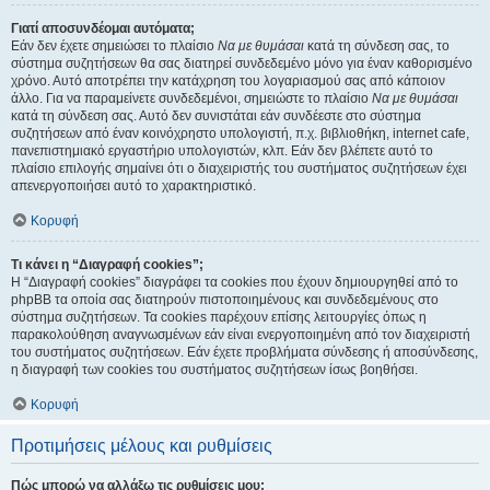
Γιατί αποσυνδέομαι αυτόματα;
Εάν δεν έχετε σημειώσει το πλαίσιο
Να με θυμάσαι
κατά τη σύνδεση σας, το
σύστημα συζητήσεων θα σας διατηρεί συνδεδεμένο μόνο για έναν καθορισμένο
χρόνο. Αυτό αποτρέπει την κατάχρηση του λογαριασμού σας από κάποιον
άλλο. Για να παραμείνετε συνδεδεμένοι, σημειώστε το πλαίσιο
Να με θυμάσαι
κατά τη σύνδεση σας. Αυτό δεν συνιστάται εάν συνδέεστε στο σύστημα
συζητήσεων από έναν κοινόχρηστο υπολογιστή, π.χ. βιβλιοθήκη, internet cafe,
πανεπιστημιακό εργαστήριο υπολογιστών, κλπ. Εάν δεν βλέπετε αυτό το
πλαίσιο επιλογής σημαίνει ότι ο διαχειριστής του συστήματος συζητήσεων έχει
απενεργοποιήσει αυτό το χαρακτηριστικό.
Κορυφή
Τι κάνει η “Διαγραφή cookies”;
Η “Διαγραφή cookies” διαγράφει τα cookies που έχουν δημιουργηθεί από το
phpBB τα οποία σας διατηρούν πιστοποιημένους και συνδεδεμένους στο
σύστημα συζητήσεων. Τα cookies παρέχουν επίσης λειτουργίες όπως η
παρακολούθηση αναγνωσμένων εάν είναι ενεργοποιημένη από τον διαχειριστή
του συστήματος συζητήσεων. Εάν έχετε προβλήματα σύνδεσης ή αποσύνδεσης,
η διαγραφή των cookies του συστήματος συζητήσεων ίσως βοηθήσει.
Κορυφή
Προτιμήσεις μέλους και ρυθμίσεις
Πώς μπορώ να αλλάξω τις ρυθμίσεις μου;