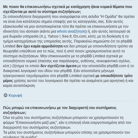
Με ποιον θα επικοινωνήσω σχετικά με κατάχρηση ή/και νομικά θέματα που
σχετίζονται με αυτό το σύστημα συζητήσεων;
Σε οποιονδήποτε διαχειριστή που αναγράφεται στη σελίδα “Η Ομάδα” θα πρέπει
να είναι ένα κατάλληλο σημείο επαφής για τις καταγγελίες σας. Εάν αυτός
εξακολουθεί να μην ανταποκρίνεται τότε θα πρέπει να επικοινωνήσετε με τον
ιδιοκτήτη του domain (κάντε μια
whois αναζήτηση
) ή, εάν αυτός λειτουργεί σε
μια δωρεάν υπηρεσία (π.χ. Yahoo !, free.fr, f2s.com, κλπ), με τη διοίκηση ή το
τμήμα καταχρήσεων της υπηρεσίας αυτής. Παρακαλώ σημειώστε ότι το phpBB
Limited
δεν έχει καμία αρμοδιότητα
και δεν μπορεί με οποιονδήποτε τρόπο να
θεωρηθεί υπεύθυνο για το πώς, πού ή από ποιον χρησιμοποιείται αυτό το
σύστημα συζητήσεων. Μην επικοινωνείτε με το phpBB Limited σχετικά με
οποιαδήποτε νομικό (παύσης και παράλειψης, ευθύνης, συκοφαντικό σχόλιο,
κλπ.) ζήτημα το οποίο
δεν σχετίζεται άμεσα
με την ιστοσελίδα phpBB.com ή το
διακριτικό λογισμικό του ιδίου του phpBB. Εάν αποστείλετε μήνυμα
ηλεκτρονικού ταχυδρομείου στο phpBB Limited σχετικά
με οποιοδήποτε τρίτο
μέρος
χρήσης αυτού του λογισμικού θα πρέπει να αναμένετε μια αρνητική ή και
καμία ανταπόκριση.
Κορυφή
Πώς μπορώ να επικοινωνήσω με τον διαχειριστή του συστήματος
συζητήσεων;
Όλα τα μέλη του συστήματος συζητήσεων μπορούν να χρησιμοποιούν τη
φόρμα “Επικοινωνήστε μαζί μας”, εάν η επιλογή είναι ενεργοποιημένη από τον
διαχειριστή του συστήματος συζητήσεων.
Τα μέλη του συστήματος συζητήσεων μπορούν επίσης να χρησιμοποιούν τον
σύνδεσμο “Η ομάδα”.