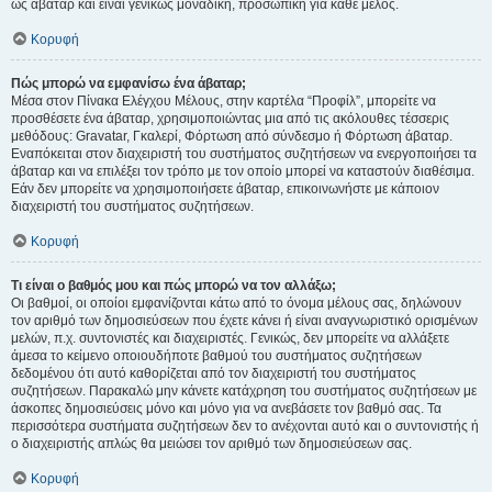
ως άβαταρ και είναι γενικώς μοναδική, προσωπική για κάθε μέλος.
Κορυφή
Πώς μπορώ να εμφανίσω ένα άβαταρ;
Μέσα στον Πίνακα Ελέγχου Μέλους, στην καρτέλα “Προφίλ”, μπορείτε να
προσθέσετε ένα άβαταρ, χρησιμοποιώντας μια από τις ακόλουθες τέσσερις
μεθόδους: Gravatar, Γκαλερί, Φόρτωση από σύνδεσμο ή Φόρτωση άβαταρ.
Εναπόκειται στον διαχειριστή του συστήματος συζητήσεων να ενεργοποιήσει τα
άβαταρ και να επιλέξει τον τρόπο με τον οποίο μπορεί να καταστούν διαθέσιμα.
Εάν δεν μπορείτε να χρησιμοποιήσετε άβαταρ, επικοινωνήστε με κάποιον
διαχειριστή του συστήματος συζητήσεων.
Κορυφή
Τι είναι ο βαθμός μου και πώς μπορώ να τον αλλάξω;
Οι βαθμοί, οι οποίοι εμφανίζονται κάτω από το όνομα μέλους σας, δηλώνουν
τον αριθμό των δημοσιεύσεων που έχετε κάνει ή είναι αναγνωριστικό ορισμένων
μελών, π.χ. συντονιστές και διαχειριστές. Γενικώς, δεν μπορείτε να αλλάξετε
άμεσα το κείμενο οποιουδήποτε βαθμού του συστήματος συζητήσεων
δεδομένου ότι αυτό καθορίζεται από τον διαχειριστή του συστήματος
συζητήσεων. Παρακαλώ μην κάνετε κατάχρηση του συστήματος συζητήσεων με
άσκοπες δημοσιεύσεις μόνο και μόνο για να ανεβάσετε τον βαθμό σας. Τα
περισσότερα συστήματα συζητήσεων δεν το ανέχονται αυτό και ο συντονιστής ή
ο διαχειριστής απλώς θα μειώσει τον αριθμό των δημοσιεύσεων σας.
Κορυφή