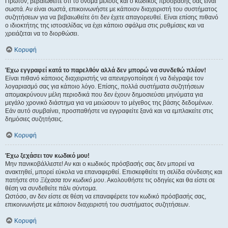
Πρώτον, βεβαιωθείτε ότι το όνομα μέλους και ο κωδικός πρόσβασής σας είναι
σωστά. Αν είναι σωστά, επικοινωνήστε με κάποιον διαχειριστή του συστήματος
συζητήσεων για να βεβαιωθείτε ότι δεν έχετε απαγορευθεί. Είναι επίσης πιθανό
ο ιδιοκτήτης της ιστοσελίδας να έχει κάποιο σφάλμα στις ρυθμίσεις και να
χρειάζεται να το διορθώσει.
Κορυφή
Έχω εγγραφεί κατά το παρελθόν αλλά δεν μπορώ να συνδεθώ πλέον!
Είναι πιθανό κάποιος διαχειριστής να απενεργοποίησε ή να διέγραψε τον
λογαριασμό σας για κάποιο λόγο. Επίσης, πολλά συστήματα συζητήσεων
απομακρύνουν μέλη περιοδικά που δεν έχουν δημοσιεύσει μηνύματα για
μεγάλο χρονικό διάστημα για να μειώσουν το μέγεθος της βάσης δεδομένων.
Εάν αυτό συμβαίνει, προσπαθήστε να εγγραφείτε ξανά και να εμπλακείτε στις
δημόσιες συζητήσεις.
Κορυφή
Έχω ξεχάσει τον κωδικό μου!
Μην πανικοβάλλεστε! Αν και ο κωδικός πρόσβασής σας δεν μπορεί να
ανακτηθεί, μπορεί εύκολα να επαναφερθεί. Επισκεφθείτε τη σελίδα σύνδεσης και
πατήστε στο
Ξέχασα τον κωδικό μου
. Ακολουθήστε τις οδηγίες και θα είστε σε
θέση να συνδεθείτε πάλι σύντομα.
Ωστόσο, αν δεν είστε σε θέση να επαναφέρετε τον κωδικό πρόσβασής σας,
επικοινωνήστε με κάποιον διαχειριστή του συστήματος συζητήσεων.
Κορυφή