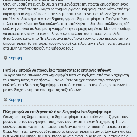
Όταν δημοσιεύετε ένα νέο θέμα ή επεξεργάζεστε την πρώτη δημοσίευση ενός
θέματος, πατήστε στην καρτέλα “Δημιουργία δημοψηφίσματος” κάτω από την
κύρια φόρμα δημοσίευσης. Εάν δεν μπορείτε να το δείτε αυτό, δεν έχετε τα
κατάλληλα δικαιώματα για να δημιουργήσετε δημοψηφίσματα. Εισάγετε έναν
τίτλο και τουλάχιστον δύο επιλογές στα κατάλληλα πεδία, διασφαλίζοντας κάθε
επιλογή να είναι σε ξεχωριστή γραμμή στην περιοχή κειμένου. Μπορείτε επίσης
να ορίσετε τον αριθμό των επιλογών ενός μέλους που μπορεί να επιλέξει
ψηφίζοντας κάτω από “Επιλογές ανά μέλος”, ένα χρονικό όριο ημερών για το
δημοψήφισμα, (0 για χωρίς χρονικό όριο) και τέλος την επιλογή να επιτρέψετε
στα μέλη να τροποποιούν τις ψήφους τους.
Κορυφή
Γιατί δεν μπορώ να προσθέσω περισσότερες επιλογές ψήφων;
Το όριο για τις επιλογές στα δημοψηφίσματα καθορίζεται από τον διαχειριστή
του συστήματος συζητήσεων. Εάν νομίζετε ότι χρειάζονται περισσότερες
επιλογές στο δικό σας δημοψήφισμα από το επιτρεπόμενο όριο, επικοινωνείτε
με τον διαχειριστή του συστήματος συζητήσεων.
Κορυφή
Πώς μπορώ να επεξεργαστώ ή να διαγράψω ένα δημοψήφισμα;
Όπως και στις δημοσιεύσεις, τα δημοψηφίσματα μπορούν να επεξεργαστούν
μόνον από τον συγγραφέα τους, έναν συντονιστή ή έναν διαχειριστή. Για να
επεξεργαστείτε ένα δημοψήφισμα, επεξεργαστείτε την πρώτη δημοσίευση στο
θέμα. Αυτή έχει πάντα συνδεδεμένο το δημοψήφισμα με αυτό. Εάν κανένας δεν
έχει δώσει μια ψήφο, τα μέλη μπορούν να διαγράψουν το δημοψήφισμα ή να