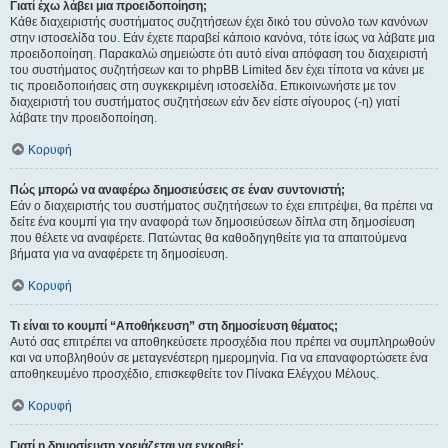
Γιατί έχω λάβει μια προειδοποίηση;
Κάθε διαχειριστής συστήματος συζητήσεων έχει δικό του σύνολο των κανόνων
στην ιστοσελίδα του. Εάν έχετε παραβεί κάποιο κανόνα, τότε ίσως να λάβατε μια
προειδοποίηση. Παρακαλώ σημειώστε ότι αυτό είναι απόφαση του διαχειριστή
του συστήματος συζητήσεων και το phpBB Limited δεν έχει τίποτα να κάνει με
τις προειδοποιήσεις στη συγκεκριμένη ιστοσελίδα. Επικοινωνήστε με τον
διαχειριστή του συστήματος συζητήσεων εάν δεν είστε σίγουρος (-η) γιατί
λάβατε την προειδοποίηση.
Κορυφή
Πώς μπορώ να αναφέρω δημοσιεύσεις σε έναν συντονιστή;
Εάν ο διαχειριστής του συστήματος συζητήσεων το έχει επιτρέψει, θα πρέπει να
δείτε ένα κουμπί για την αναφορά των δημοσιεύσεων δίπλα στη δημοσίευση
που θέλετε να αναφέρετε. Πατώντας θα καθοδηγηθείτε για τα απαιτούμενα
βήματα για να αναφέρετε τη δημοσίευση.
Κορυφή
Τι είναι το κουμπί “Αποθήκευση” στη δημοσίευση θέματος;
Αυτό σας επιτρέπει να αποθηκεύσετε προσχέδια που πρέπει να συμπληρωθούν
και να υποβληθούν σε μεταγενέστερη ημερομηνία. Για να επαναφορτώσετε ένα
αποθηκευμένο προσχέδιο, επισκεφθείτε τον Πίνακα Ελέγχου Μέλους.
Κορυφή
Γιατί η δημοσίευση χρειάζεται να εγκριθεί;