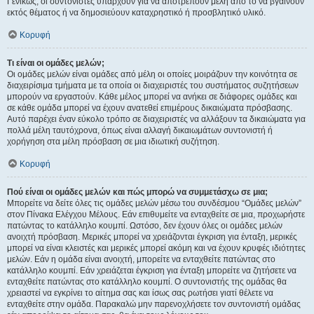
Γενικώς, οι συντονιστές υπάρχουν για να αποτρέπουν μέλη από το να βγαίνουν
εκτός θέματος ή να δημοσιεύουν καταχρηστικό ή προσβλητικό υλικό.
Κορυφή
Τι είναι οι ομάδες μελών;
Οι ομάδες μελών είναι ομάδες από μέλη οι οποίες μοιράζουν την κοινότητα σε
διαχειρίσιμα τμήματα με τα οποία οι διαχειριστές του συστήματος συζητήσεων
μπορούν να εργαστούν. Κάθε μέλος μπορεί να ανήκει σε διάφορες ομάδες και
σε κάθε ομάδα μπορεί να έχουν ανατεθεί επιμέρους δικαιώματα πρόσβασης.
Αυτό παρέχει έναν εύκολο τρόπο σε διαχειριστές να αλλάξουν τα δικαιώματα για
πολλά μέλη ταυτόχρονα, όπως είναι αλλαγή δικαιωμάτων συντονιστή ή
χορήγηση στα μέλη πρόσβαση σε μια ιδιωτική συζήτηση.
Κορυφή
Πού είναι οι ομάδες μελών και πώς μπορώ να συμμετάσχω σε μια;
Μπορείτε να δείτε όλες τις ομάδες μελών μέσω του συνδέσμου “Ομάδες μελών”
στον Πίνακα Ελέγχου Μέλους. Εάν επιθυμείτε να ενταχθείτε σε μια, προχωρήστε
πατώντας το κατάλληλο κουμπί. Ωστόσο, δεν έχουν όλες οι ομάδες μελών
ανοιχτή πρόσβαση. Μερικές μπορεί να χρειάζονται έγκριση για ένταξη, μερικές
μπορεί να είναι κλειστές και μερικές μπορεί ακόμη και να έχουν κρυφές ιδιότητες
μελών. Εάν η ομάδα είναι ανοιχτή, μπορείτε να ενταχθείτε πατώντας στο
κατάλληλο κουμπί. Εάν χρειάζεται έγκριση για ένταξη μπορείτε να ζητήσετε να
ενταχθείτε πατώντας στο κατάλληλο κουμπί. Ο συντονιστής της ομάδας θα
χρειαστεί να εγκρίνει το αίτημα σας και ίσως σας ρωτήσει γιατί θέλετε να
ενταχθείτε στην ομάδα. Παρακαλώ μην παρενοχλήσετε τον συντονιστή ομάδας