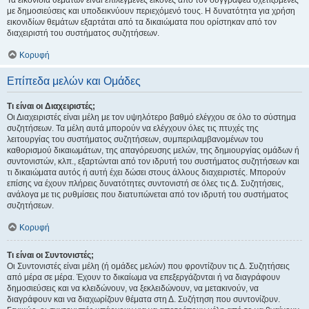
Τα εικονίδια θεμάτων είναι επιλεγμένες εικόνες από τον συγγραφέα σχετιζόμενες
με δημοσιεύσεις και υποδεικνύουν περιεχόμενό τους. Η δυνατότητα για χρήση
εικονιδίων θεμάτων εξαρτάται από τα δικαιώματα που ορίστηκαν από τον
διαχειριστή του συστήματος συζητήσεων.
Κορυφή
Επίπεδα μελών και Ομάδες
Τι είναι οι Διαχειριστές;
Οι Διαχειριστές είναι μέλη με τον υψηλότερο βαθμό ελέγχου σε όλο το σύστημα
συζητήσεων. Τα μέλη αυτά μπορούν να ελέγχουν όλες τις πτυχές της
λειτουργίας του συστήματος συζητήσεων, συμπεριλαμβανομένων του
καθορισμού δικαιωμάτων, της απαγόρευσης μελών, της δημιουργίας ομάδων ή
συντονιστών, κλπ., εξαρτώνται από τον ιδρυτή του συστήματος συζητήσεων και
τι δικαιώματα αυτός ή αυτή έχει δώσει στους άλλους διαχειριστές. Μπορούν
επίσης να έχουν πλήρεις δυνατότητες συντονιστή σε όλες τις Δ. Συζητήσεις,
ανάλογα με τις ρυθμίσεις που διατυπώνεται από τον ιδρυτή του συστήματος
συζητήσεων.
Κορυφή
Τι είναι οι Συντονιστές;
Οι Συντονιστές είναι μέλη (ή ομάδες μελών) που φροντίζουν τις Δ. Συζητήσεις
από μέρα σε μέρα. Έχουν το δικαίωμα να επεξεργάζονται ή να διαγράφουν
δημοσιεύσεις και να κλειδώνουν, να ξεκλειδώνουν, να μετακινούν, να
διαγράφουν και να διαχωρίζουν θέματα στη Δ. Συζήτηση που συντονίζουν.