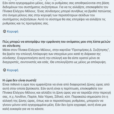
Εάν είστε εγγεγραμμένο μέλος, όλες οι ρυθμίσεις σας αποθηκεύονται στη βάση
δεδομένων του συστήματος συζητήσεων. Για να τις αλλάξετε, επισκεφθείτε τον
Πίνακα Ελέγχου Μέλους. Ένας σύνδεσμος μπορεί συνήθως να βρεθεί πατώντας
στο όνομα μέλους σας στην κορυφή των περισσότερων σελίδων του
συστήματος συζητήσεων. Αυτό το σύστημα θα σας επιτρέψει να αλλάξετε τις
ρυθμίσεις και τις προτιμήσεις σας.
Κορυφή
Πώς μπορώ να αποτρέψω την εμφάνιση του ονόματος μου στη λίστα μελών
σε σύνδεση;
Μέσα στον Πίνακα Ελέγχου Μέλους, στην καρτέλα “Προτιμήσεις Δ. Συζήτησης”,
θα βρείτε την επιλογή
Απόκρυψη των στοιχείων μου κατά τη διάρκεια της
σύνδεσης
. Ενεργοποιήστε αυτή την επιλογή και θα είστε ορατοί μόνο σε
διαχειριστές, συντονιστές και εσάς. Θα υπολογίζεστε ως μέλος με απόκρυψη.
Κορυφή
Η ώρα δεν είναι σωστή!
Είναι πιθανό η ώρα που εμφανίζεται να είναι από διαφορετική ζώνης ώρας από
αυτή στην οποία βρίσκεστε. Εάν αυτή είναι η περίπτωση, επισκεφθείτε τον
Πίνακα Ελέγχου Μέλους και αλλάξτε τη ζώνη ώρας για να ταιριάζει στην περιοχή
σας, π.χ. Λονδίνο, Παρίσι, Νέα Υόρκη, Σίδνεϋ, κλπ. Παρακαλώ σημειώστε ότι η
αλλαγή της ζώνης ώρας, όπως και οι περισσότερες ρυθμίσεις, μπορούν να
γίνουν μόνον από εγγεγραμμένα μέλη. Εάν δεν έχετε εγγραφεί, αυτή είναι μια
καλή ευκαιρία για να το κάνετε.