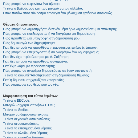
Πώς μπορώ να εμφανίσω ένα άβαταρ;
Τι είναι ο βαθμός μου και πώς μπορώ να τον αλλάξω;
Όταν πατάω στον σύνδεσμο email για ένα μέλος μου ζητάει να συνδεθώ;
Θέματα δημοσίευσης
Πώς μπορώ να δημιουργήσω ένα νέο θέμα ή να δημοσιεύσω μια απάντηση;
Πώς μπορώ να επεξεργαστώ ή να διαγράψω μια δημοσίευση;
Πώς προσθέτω μια υπογραφή στη δημοσίευση μου;
Πώς δημιουργώ ένα δημοψήφισμα;
Γιατί δεν μπορώ να προσθέσω περισσότερες επιλογές ψήφων;
Πώς μπορώ να επεξεργαστώ ή να διαγράψω ένα δημοψήφισμα;
Γιατί δεν έχω πρόσβαση σε μια Δ. Συζήτηση;
Γιατί δεν μπορώ να προσθέσω συνημμένα;
Γιατί έχω λάβει μια προειδοποίηση;
Πώς μπορώ να αναφέρω δημοσιεύσεις σε έναν συντονιστή;
Τι είναι το κουμπί “Αποθήκευση” στη δημοσίευση θέματος;
Γιατί η δημοσίευση χρειάζεται να εγκριθεί;
Πώς σημειώνω ένα θέμα μου ως νέο;
Μορφοποίηση και τύποι θεμάτων
Τι είναι ο BBCode;
Μπορώ να χρησιμοποιήσω HTML;
Τι είναι τα Smilies;
Μπορώ να δημοσιεύω εικόνες;
Τι είναι οι γενικές ανακοινώσεις;
Τι είναι οι ανακοινώσεις;
Τι είναι τα επισημασμένα θέματα;
Τι είναι τα κλειδωμένα θέματα;
Τι είναι τα εικονίδια θεμάτων;