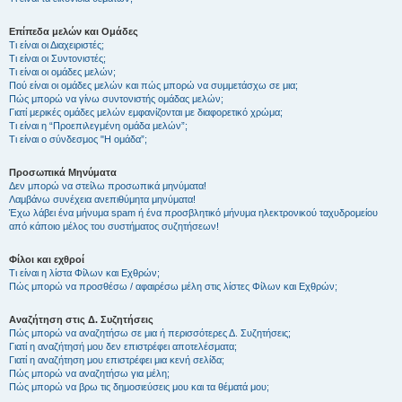
Επίπεδα μελών και Ομάδες
Τι είναι οι Διαχειριστές;
Τι είναι οι Συντονιστές;
Τι είναι οι ομάδες μελών;
Πού είναι οι ομάδες μελών και πώς μπορώ να συμμετάσχω σε μια;
Πώς μπορώ να γίνω συντονιστής ομάδας μελών;
Γιατί μερικές ομάδες μελών εμφανίζονται με διαφορετικό χρώμα;
Τι είναι η “Προεπιλεγμένη ομάδα μελών”;
Τι είναι ο σύνδεσμος "Η ομάδα”;
Προσωπικά Μηνύματα
Δεν μπορώ να στείλω προσωπικά μηνύματα!
Λαμβάνω συνέχεια ανεπιθύμητα μηνύματα!
Έχω λάβει ένα μήνυμα spam ή ένα προσβλητικό μήνυμα ηλεκτρονικού ταχυδρομείου
από κάποιο μέλος του συστήματος συζητήσεων!
Φίλοι και εχθροί
Τι είναι η λίστα Φίλων και Εχθρών;
Πώς μπορώ να προσθέσω / αφαιρέσω μέλη στις λίστες Φίλων και Εχθρών;
Αναζήτηση στις Δ. Συζητήσεις
Πώς μπορώ να αναζητήσω σε μια ή περισσότερες Δ. Συζητήσεις;
Γιατί η αναζήτησή μου δεν επιστρέφει αποτελέσματα;
Γιατί η αναζήτηση μου επιστρέφει μια κενή σελίδα;
Πώς μπορώ να αναζητήσω για μέλη;
Πώς μπορώ να βρω τις δημοσιεύσεις μου και τα θέματά μου;