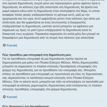
στη σχετική δημοσίευση, συχνά μόνο για περιορισμένο χρόνο αφότου έγινε η
δημοσίευση. Αν κάποιος έχει ήδη απαντήσει στη δημοσίευση, θα βρείτε ένα
μικρό κείμενο κάτω από τη δημοσίευση όταν επιστρέψετε στο θέμα, το οποίο
αναφέρει πόσες φορές επεξεργαστήκατε το μήνυμα αυτό, μαζί με την
ημερομηνία και την ώρα. Αυτό εμφανίζεται μόνον όταν κάποιος έχει κάνει μια
απάντηση. Δεν θα εμφανίζεται αν ένας συντονιστής ή διαχειριστής
επεξεργάστηκε τη δημοσίευση, ωστόσο αυτοί μπορούν να αφήσουν μια
σημείωση ως προς το γιατί έχουν επεξεργαστεί τη δημοσίευση κατά τη
διακριτική τους ευχέρεια. Παρακαλώ σημειώστε ότι απλά μέλη δεν μπορεί να
διαγράψουν μια δημοσίευση από τη στιγμή που κάποιος έχει απαντήσει.
Κορυφή
Πώς προσθέτω μια υπογραφή στη δημοσίευση μου;
Για να προσθέσετε υπογραφή σε μια δημοσίευση πρέπει πρώτα να
δημιουργήσετε μια μέσω του Πίνακα Ελέγχου Μέλους. Μόλις δημιουργηθεί,
μπορείτε να σημειώσετε το πλαίσιο επιλογής
Προσάρτηση υπογραφής
στη
φόρμα της δημοσίευσης για να προσθέσετε την υπογραφή σας. Μπορείτε
επίσης να προσθέσετε μια υπογραφή ως προεπιλογή για όλες τις δημοσιεύσεις
σας σημειώνοντας το κατάλληλο κουμπί επιλογής στον Πίνακα Ελέγχου
Μέλους. Εάν το κάνετε αυτό, μπορείτε και πάλι να αποτρέψετε να προστεθεί μια
υπογραφή σε κάποιες μεμονωμένες δημοσιεύσεις από-επιλέγοντας το πλαίσιο
επιλογής προσθήκης υπογραφής στη φόρμα δημοσίευσης.
Κορυφή
Πώς δημιουργώ ένα δημοψήφισμα;