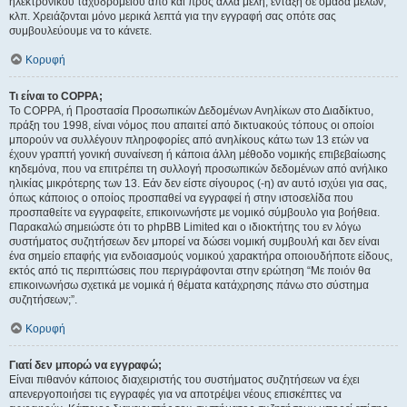
ηλεκτρονικού ταχυδρομείου από και προς άλλα μέλη, ένταξη σε ομάδα μελών,
κλπ. Χρειάζονται μόνο μερικά λεπτά για την εγγραφή σας οπότε σας
συμβουλεύουμε να το κάνετε.
Κορυφή
Τι είναι το COPPA;
Το COPPA, ή Προστασία Προσωπικών Δεδομένων Ανηλίκων στο Διαδίκτυο,
πράξη του 1998, είναι νόμος που απαιτεί από δικτυακούς τόπους οι οποίοι
μπορούν να συλλέγουν πληροφορίες από ανηλίκους κάτω των 13 ετών να
έχουν γραπτή γονική συναίνεση ή κάποια άλλη μέθοδο νομικής επιβεβαίωσης
κηδεμόνα, που να επιτρέπει τη συλλογή προσωπικών δεδομένων από ανήλικο
ηλικίας μικρότερης των 13. Εάν δεν είστε σίγουρος (-η) αν αυτό ισχύει για σας,
όπως κάποιος ο οποίος προσπαθεί να εγγραφεί ή στην ιστοσελίδα που
προσπαθείτε να εγγραφείτε, επικοινωνήστε με νομικό σύμβουλο για βοήθεια.
Παρακαλώ σημειώστε ότι το phpBB Limited και ο ιδιοκτήτης του εν λόγω
συστήματος συζητήσεων δεν μπορεί να δώσει νομική συμβουλή και δεν είναι
ένα σημείο επαφής για ενδοιασμούς νομικού χαρακτήρα οποιουδήποτε είδους,
εκτός από τις περιπτώσεις που περιγράφονται στην ερώτηση “Με ποιόν θα
επικοινωνήσω σχετικά με νομικά ή θέματα κατάχρησης πάνω στο σύστημα
συζητήσεων;”.
Κορυφή
Γιατί δεν μπορώ να εγγραφώ;
Είναι πιθανόν κάποιος διαχειριστής του συστήματος συζητήσεων να έχει
απενεργοποιήσει τις εγγραφές για να αποτρέψει νέους επισκέπτες να