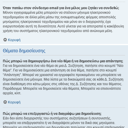
Όταν πατάω στον σύνδεσμο email για ένα μέλος μου ζητάει να συνδεθώ;
Μόνον εγγεγραμμένα μέλη μπορούν να στείλουν μήνυμα ηλεκτρονικού
ταχυδρομείου σε άλλα μέλη μέσω της ενσωματωμένης φόρμας αποστολής
μηνύματος ηλεκτρονικού ταχυδρομείου και μόνο αν ο διαχειριστής έχει
ενεργοποιήσει αυτή τη δυνατότητα. Αυτό γίνεται για να αποτραπεί η κακόβουλη
χρήση του συστήματος ηλεκτρονικού ταχυδρομείου από ανώνυμα μέλη.
Κορυφή
Θέματα δημοσίευσης
Πώς μπορώ να δημιουργήσω ένα νέο θέμα ή να δημοσιεύσω μια απάντηση;
Για να δημοσιεύσετε ένα νέο θέμα σε μια Δ. Συζήτηση, πατήστε στο κουμπί “Νέο
θέμα”. Για να δημοσιεύσετε μια απάντηση σε ένα θέμα, πατήστε στο κουμπί
“Απάντηση”. Μπορεί να χρειαστεί να εγγραφείτε προκειμένου να μπορέσετε να
δημοσιεύσετε ένα μήνυμα. Μια λίστα με τα δικαιώματά σας σε κάθε Δ. Συζήτηση
είναι διαθέσιμη στο κάτω μέρος στις οθόνες της Δ. Συζήτησης και του θέματος.
Παράδειγμα: Μπορείτε να δημοσιεύετε νέα θέματα, Μπορείτε να επισυνάπτετε
αρχεία, κλπ.
Κορυφή
Πώς μπορώ να επεξεργαστώ ή να διαγράψω μια δημοσίευση;
Εάν δεν είστε διαχειριστής του συστήματος συζητήσεων ή συντονιστής,
μπορείτε να επεξεργαστείτε ή να διαγράψετε μόνον τα δικά σας μηνύματα.
Μπορείτε να επεξεργαστείτε μια δημοσίευση πατώντας στο κουμπί επεξεργασίας