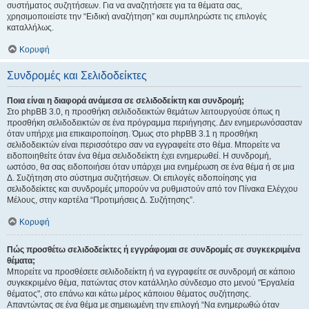
συστήματος συζητήσεων. Για να αναζητήσετε για τα θέματα σας,
χρησιμοποιείστε την “Ειδική αναζήτηση” και συμπληρώστε τις επιλογές
καταλλήλως.
Κορυφή
Συνδρομές και Σελιδοδείκτες
Ποια είναι η διαφορά ανάμεσα σε σελιδοδείκτη και συνδρομή;
Στο phpBB 3.0, η προσθήκη σελιδοδεικτών θεμάτων λειτουργούσε όπως η
προσθήκη σελιδοδεικτών σε ένα πρόγραμμα περιήγησης. Δεν ενημερωνόσασταν
όταν υπήρχε μια επικαιροποίηση. Όμως στο phpBB 3.1 η προσθήκη
σελιδοδεικτών είναι περισσότερο σαν να εγγραφείτε στο θέμα. Μπορείτε να
ειδοποιηθείτε όταν ένα θέμα σελιδοδείκτη έχει ενημερωθεί. Η συνδρομή,
ωστόσο, θα σας ειδοποιήσει όταν υπάρχει μια ενημέρωση σε ένα θέμα ή σε μια
Δ. Συζήτηση στο σύστημα συζητήσεων. Οι επιλογές ειδοποίησης για
σελιδοδείκτες και συνδρομές μπορούν να ρυθμιστούν από τον Πίνακα Ελέγχου
Μέλους, στην καρτέλα “Προτιμήσεις Δ. Συζήτησης”.
Κορυφή
Πώς προσθέτω σελιδοδείκτες ή εγγράφομαι σε συνδρομές σε συγκεκριμένα
θέματα;
Μπορείτε να προσθέσετε σελιδοδείκτη ή να εγγραφείτε σε συνδρομή σε κάποιο
συγκεκριμένο θέμα, πατώντας στον κατάλληλο σύνδεσμο στο μενού "Εργαλεία
θέματος", στο επάνω και κάτω μέρος κάποιου θέματος συζήτησης.
Απαντώντας σε ένα θέμα με σημειωμένη την επιλογή “Να ενημερωθώ όταν