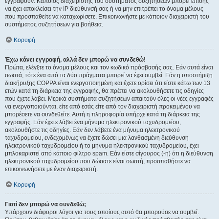
εγγραφούν. Κάποιος διαχειριστής του συστήματος συζητήσεων μπορεί επίσης
να έχει αποκλείσει την IP διεύθυνσή σας ή να μην επιτρέπει το όνομα μέλους
που προσπαθείτε να καταχωρίσετε. Επικοινωνήστε με κάποιον διαχειριστή του
συστήματος συζητήσεων για βοήθεια.
Κορυφή
Έχω κάνει εγγραφή, αλλά δεν μπορώ να συνδεθώ!
Πρώτα, ελέγξτε το όνομα μέλους και τον κωδικό πρόσβασής σας. Εάν αυτά είναι
σωστά, τότε ένα από τα δύο πράγματα μπορεί να έχει συμβεί. Εάν η υποστήριξη
διακήρυξης COPPA είναι ενεργοποιημένη και έχετε ορίσει ότι είστε κάτω των 13
ετών κατά τη διάρκεια της εγγραφής, θα πρέπει να ακολουθήσετε τις οδηγίες
που έχετε λάβει. Μερικά συστήματα συζητήσεων απαιτούν όλες οι νέες εγγραφές
να ενεργοποιούνται, είτε από εσάς είτε από τον διαχειριστή προκειμένου να
μπορέσετε να συνδεθείτε. Αυτή η πληροφορία υπήρχε κατά τη διάρκεια της
εγγραφής. Εάν έχετε λάβει ένα μήνυμα ηλεκτρονικού ταχυδρομείου,
ακολουθήστε τις οδηγίες. Εάν δεν λάβετε ένα μήνυμα ηλεκτρονικού
ταχυδρομείου, ενδεχομένως να έχετε δώσει μια λανθασμένη διεύθυνση
ηλεκτρονικού ταχυδρομείου ή το μήνυμα ηλεκτρονικού ταχυδρομείου, έχει
μπλοκαριστεί από κάποιο φίλτρο spam. Εάν είστε σίγουρος (-η) ότι η διεύθυνση
ηλεκτρονικού ταχυδρομείου που δώσατε είναι σωστή, προσπαθήστε να
επικοινωνήσετε με έναν διαχειριστή.
Κορυφή
Γιατί δεν μπορώ να συνδεθώ;
Υπάρχουν διάφοροι λόγοι για τους οποίους αυτό θα μπορούσε να συμβεί.