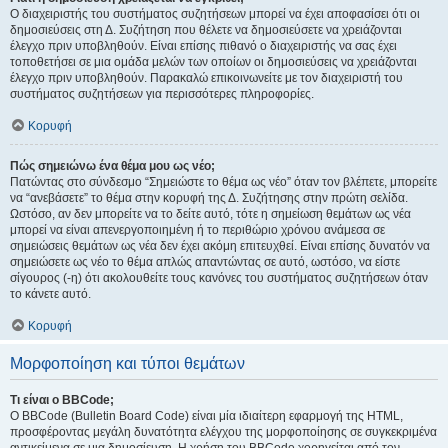
Ο διαχειριστής του συστήματος συζητήσεων μπορεί να έχει αποφασίσει ότι οι
δημοσιεύσεις στη Δ. Συζήτηση που θέλετε να δημοσιεύσετε να χρειάζονται
έλεγχο πριν υποβληθούν. Είναι επίσης πιθανό ο διαχειριστής να σας έχει
τοποθετήσει σε μια ομάδα μελών των οποίων οι δημοσιεύσεις να χρειάζονται
έλεγχο πριν υποβληθούν. Παρακαλώ επικοινωνείτε με τον διαχειριστή του
συστήματος συζητήσεων για περισσότερες πληροφορίες.
Κορυφή
Πώς σημειώνω ένα θέμα μου ως νέο;
Πατώντας στο σύνδεσμο “Σημειώστε το θέμα ως νέο” όταν τον βλέπετε, μπορείτε
να “ανεβάσετε” το θέμα στην κορυφή της Δ. Συζήτησης στην πρώτη σελίδα.
Ωστόσο, αν δεν μπορείτε να το δείτε αυτό, τότε η σημείωση θεμάτων ως νέα
μπορεί να είναι απενεργοποιημένη ή το περιθώριο χρόνου ανάμεσα σε
σημειώσεις θεμάτων ως νέα δεν έχει ακόμη επιτευχθεί. Είναι επίσης δυνατόν να
σημειώσετε ως νέο το θέμα απλώς απαντώντας σε αυτό, ωστόσο, να είστε
σίγουρος (-η) ότι ακολουθείτε τους κανόνες του συστήματος συζητήσεων όταν
το κάνετε αυτό.
Κορυφή
Μορφοποίηση και τύποι θεμάτων
Τι είναι ο BBCode;
Ο BBCode (Bulletin Board Code) είναι μία ιδιαίτερη εφαρμογή της HTML,
προσφέροντας μεγάλη δυνατότητα ελέγχου της μορφοποίησης σε συγκεκριμένα