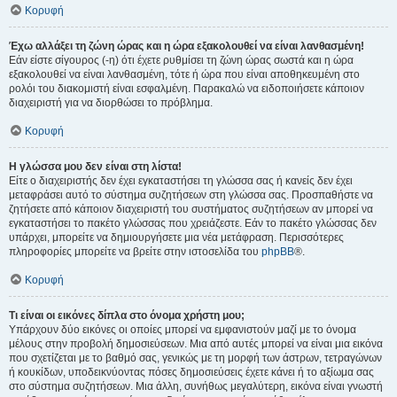
Κορυφή
Έχω αλλάξει τη ζώνη ώρας και η ώρα εξακολουθεί να είναι λανθασμένη!
Εάν είστε σίγουρος (-η) ότι έχετε ρυθμίσει τη ζώνη ώρας σωστά και η ώρα
εξακολουθεί να είναι λανθασμένη, τότε ή ώρα που είναι αποθηκευμένη στο
ρολόι του διακομιστή είναι εσφαλμένη. Παρακαλώ να ειδοποιήσετε κάποιον
διαχειριστή για να διορθώσει το πρόβλημα.
Κορυφή
Η γλώσσα μου δεν είναι στη λίστα!
Είτε ο διαχειριστής δεν έχει εγκαταστήσει τη γλώσσα σας ή κανείς δεν έχει
μεταφράσει αυτό το σύστημα συζητήσεων στη γλώσσα σας. Προσπαθήστε να
ζητήσετε από κάποιον διαχειριστή του συστήματος συζητήσεων αν μπορεί να
εγκαταστήσει το πακέτο γλώσσας που χρειάζεστε. Εάν το πακέτο γλώσσας δεν
υπάρχει, μπορείτε να δημιουργήσετε μια νέα μετάφραση. Περισσότερες
πληροφορίες μπορείτε να βρείτε στην ιστοσελίδα του
phpBB
®.
Κορυφή
Τι είναι οι εικόνες δίπλα στο όνομα χρήστη μου;
Υπάρχουν δύο εικόνες οι οποίες μπορεί να εμφανιστούν μαζί με το όνομα
μέλους στην προβολή δημοσιεύσεων. Μια από αυτές μπορεί να είναι μια εικόνα
που σχετίζεται με το βαθμό σας, γενικώς με τη μορφή των άστρων, τετραγώνων
ή κουκίδων, υποδεικνύοντας πόσες δημοσιεύσεις έχετε κάνει ή το αξίωμα σας
στο σύστημα συζητήσεων. Μια άλλη, συνήθως μεγαλύτερη, εικόνα είναι γνωστή