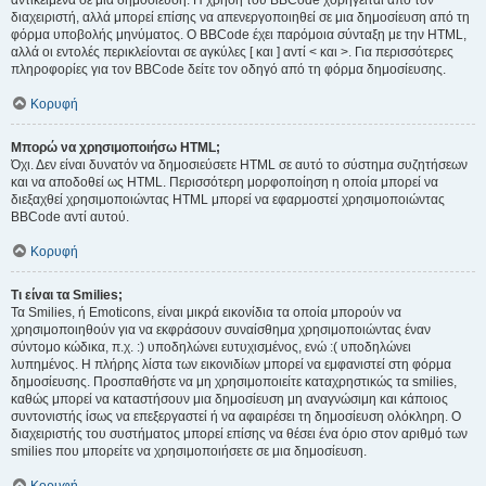
αντικείμενα σε μια δημοσίευση. Η χρήση του BBCode χορηγείται από τον
διαχειριστή, αλλά μπορεί επίσης να απενεργοποιηθεί σε μια δημοσίευση από τη
φόρμα υποβολής μηνύματος. Ο BBCode έχει παρόμοια σύνταξη με την HTML,
αλλά οι εντολές περικλείονται σε αγκύλες [ και ] αντί < και >. Για περισσότερες
πληροφορίες για τον BBCode δείτε τον οδηγό από τη φόρμα δημοσίευσης.
Κορυφή
Μπορώ να χρησιμοποιήσω HTML;
Όχι. Δεν είναι δυνατόν να δημοσιεύσετε HTML σε αυτό το σύστημα συζητήσεων
και να αποδοθεί ως HTML. Περισσότερη μορφοποίηση η οποία μπορεί να
διεξαχθεί χρησιμοποιώντας HTML μπορεί να εφαρμοστεί χρησιμοποιώντας
BBCode αντί αυτού.
Κορυφή
Τι είναι τα Smilies;
Τα Smilies, ή Emoticons, είναι μικρά εικονίδια τα οποία μπορούν να
χρησιμοποιηθούν για να εκφράσουν συναίσθημα χρησιμοποιώντας έναν
σύντομο κώδικα, π.χ. :) υποδηλώνει ευτυχισμένος, ενώ :( υποδηλώνει
λυπημένος. Η πλήρης λίστα των εικονιδίων μπορεί να εμφανιστεί στη φόρμα
δημοσίευσης. Προσπαθήστε να μη χρησιμοποιείτε καταχρηστικώς τα smilies,
καθώς μπορεί να καταστήσουν μια δημοσίευση μη αναγνώσιμη και κάποιος
συντονιστής ίσως να επεξεργαστεί ή να αφαιρέσει τη δημοσίευση ολόκληρη. Ο
διαχειριστής του συστήματος μπορεί επίσης να θέσει ένα όριο στον αριθμό των
smilies που μπορείτε να χρησιμοποιήσετε σε μια δημοσίευση.