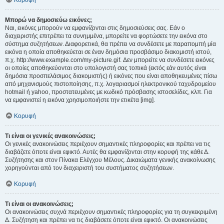
Κορυφή
Μπορώ να δημοσιεύω εικόνες;
Ναι, εικόνες μπορούν να εμφανίζονται στις δημοσιεύσεις σας. Εάν ο
διαχειριστής επιτρέπει τα συνημμένα, μπορείτε να φορτώσετε την εικόνα στο
σύστημα συζητήσεων. Διαφορετικά, θα πρέπει να συνδέσετε με παραπομπή μία
εικόνα η οποία αποθηκεύεται σε έναν δημόσια προσβάσιμο διακομιστή ιστού,
π.χ. http://www.example.com/my-picture.gif. Δεν μπορείτε να συνδέσετε εικόνες
οι οποίες αποθηκεύονται στο υπολογιστή σας τοπικά (εκτός εάν αυτός είναι
δημόσια προσπελάσιμος διακομιστής) ή εικόνες που είναι αποθηκευμένες πίσω
από μηχανισμούς πιστοποίησης, π.χ. λογαριασμοί ηλεκτρονικού ταχυδρομείου
hotmail ή yahoo, προστατευμένες με κωδικό πρόσβασης ιστοσελίδες, κλπ. Για
να εμφανιστεί η εικόνα χρησιμοποιήστε την ετικέτα [img].
Κορυφή
Τι είναι οι γενικές ανακοινώσεις;
Οι γενικές ανακοινώσεις περιέχουν σημαντικές πληροφορίες και πρέπει να τις
διαβάζετε όποτε είναι εφικτό. Αυτές θα εμφανίζονται στην κορυφή της κάθε Δ.
Συζήτησης και στον Πίνακα Ελέγχου Μέλους. Δικαιώματα γενικής ανακοίνωσης
χορηγούνται από τον διαχειριστή του συστήματος συζητήσεων.
Κορυφή
Τι είναι οι ανακοινώσεις;
Οι ανακοινώσεις συχνά περιέχουν σημαντικές πληροφορίες για τη συγκεκριμένη
Δ. Συζήτηση και πρέπει να τις διαβάσετε όποτε είναι εφικτό. Οι ανακοινώσεις