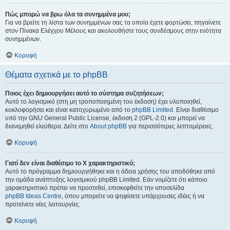
Πώς μπορώ να βρω όλα τα συνημμένα μου;
Για να βρείτε τη λίστα των συνημμένων σας τα οποία έχετε φορτώσει, πηγαίνετε
στον Πίνακα Ελέγχου Μέλους και ακολουθήστε τους συνδέσμους στην ενότητα
συνημμένων.
Κορυφή
Θέματα σχετικά με το phpBB
Ποιος έχει δημιουργήσει αυτό το σύστημα συζητήσεων;
Αυτό το λογισμικό (στη μη τροποποιημένη του έκδοση) έχει υλοποιηθεί,
κυκλοφορήσει και είναι κατοχυρωμένο από το
phpBB Limited
. Είναι διαθέσιμο
υπό την GNU General Public License, έκδοση 2 (GPL-2.0) και μπορεί να
διανεμηθεί ελεύθερα. Δείτε στο
About phpBB
για περισσότερες λεπτομέρειες.
Κορυφή
Γιατί δεν είναι διαθέσιμο το Χ χαρακτηριστικό;
Αυτό το πρόγραμμα δημιουργήθηκε και η άδεια χρήσης του αποδόθηκε από
την ομάδα ανάπτυξης λογισμικού phpBB Limited. Εάν νομίζετε ότι κάποιο
χαρακτηριστικό πρέπει να προστεθεί, επισκεφθείτε την ιστοσελίδα
phpBB Ideas Centre
, όπου μπορείτε να ψηφίσετε υπάρχουσες ιδέες ή να
προτείνετε νέες λειτουργίες.
Κορυφή