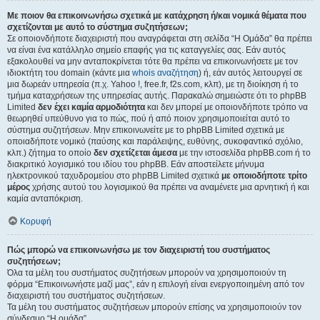
Με ποιον θα επικοινωνήσω σχετικά με κατάχρηση ή/και νομικά θέματα που
σχετίζονται με αυτό το σύστημα συζητήσεων;
Σε οποιονδήποτε διαχειριστή που αναγράφεται στη σελίδα “Η Ομάδα” θα πρέπει
να είναι ένα κατάλληλο σημείο επαφής για τις καταγγελίες σας. Εάν αυτός
εξακολουθεί να μην ανταποκρίνεται τότε θα πρέπει να επικοινωνήσετε με τον
ιδιοκτήτη του domain (κάντε μια
whois αναζήτηση
) ή, εάν αυτός λειτουργεί σε
μια δωρεάν υπηρεσία (π.χ. Yahoo !, free.fr, f2s.com, κλπ), με τη διοίκηση ή το
τμήμα καταχρήσεων της υπηρεσίας αυτής. Παρακαλώ σημειώστε ότι το phpBB
Limited
δεν έχει καμία αρμοδιότητα
και δεν μπορεί με οποιονδήποτε τρόπο να
θεωρηθεί υπεύθυνο για το πώς, πού ή από ποιον χρησιμοποιείται αυτό το
σύστημα συζητήσεων. Μην επικοινωνείτε με το phpBB Limited σχετικά με
οποιαδήποτε νομικό (παύσης και παράλειψης, ευθύνης, συκοφαντικό σχόλιο,
κλπ.) ζήτημα το οποίο
δεν σχετίζεται άμεσα
με την ιστοσελίδα phpBB.com ή το
διακριτικό λογισμικό του ιδίου του phpBB. Εάν αποστείλετε μήνυμα
ηλεκτρονικού ταχυδρομείου στο phpBB Limited σχετικά
με οποιοδήποτε τρίτο
μέρος
χρήσης αυτού του λογισμικού θα πρέπει να αναμένετε μια αρνητική ή και
καμία ανταπόκριση.
Κορυφή
Πώς μπορώ να επικοινωνήσω με τον διαχειριστή του συστήματος
συζητήσεων;
Όλα τα μέλη του συστήματος συζητήσεων μπορούν να χρησιμοποιούν τη
φόρμα “Επικοινωνήστε μαζί μας”, εάν η επιλογή είναι ενεργοποιημένη από τον
διαχειριστή του συστήματος συζητήσεων.
Τα μέλη του συστήματος συζητήσεων μπορούν επίσης να χρησιμοποιούν τον
σύνδεσμο “Η ομάδα”.