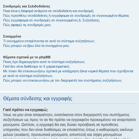
Συνδρομές και Σελιδοδείκτες
Ποια είναι η διαφορά ανάμεσα σε σελιδοδείκτη και συνδρομή;
Πώς προσθέτω σελιδοδείκτες ή εγγράφομαι σε συνδρομές σε συγκεκριμένα θέματα;
Πώς εγγράφομαι σε συνδρομές σε συγκεκριμένες Δ. Συζητήσεις;
Πώς αφαιρώ τις συνδρομές μου;
Συνημμένα
Τι συνημμένα επιτρέπονται σε αυτό το σύστημα συζητήσεων;
Πώς μπορώ να βρω όλα τα συνημμένα μου;
Θέματα σχετικά με το phpBB
Ποιος έχει δημιουργήσει αυτό το σύστημα συζητήσεων;
Γιατί δεν είναι διαθέσιμο το Χ χαρακτηριστικό;
Με ποιον θα επικοινωνήσω σχετικά με κατάχρηση ή/και νομικά θέματα που σχετίζονται
με αυτό το σύστημα συζητήσεων;
Πώς μπορώ να επικοινωνήσω με τον διαχειριστή του συστήματος συζητήσεων;
Θέματα σύνδεσης και εγγραφής
Γιατί πρέπει να εγγραφώ;
Ίσως να μην είναι απαραίτητο, εναπόκειται στον διαχειριστή του συστήματος
συζητήσεων ως προς το αν θα πρέπει να εγγραφείτε προκειμένου να αναρτήσετε
μηνύματα. Ωστόσο, η εγγραφή θα σας δώσει πρόσβαση σε πρόσθετες
υπηρεσίες που δεν είναι διαθέσιμες σε επισκέπτες όπως ο καθορισμός εικόνων
μελών (avatars), προσωπικά μηνύματα, αποστολή και λήψη μηνυμάτων