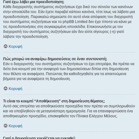
Γιατί έχω λάβει μια προειδοποίηση;
Κάθε διαχειριστής συστήματος συζητήσεων έχει δικό του σύνολο των κανόνων
στην ιστοσελίδα του. Εάν έχετε παραβεί κάποιο κανόνα, τότε ίσως να λάβατε μια
προειδοποίηση. Παρακαλώ σημειώστε ότι αυτό είναι απόφαση του διαχειριστή
του συστήματος συζητήσεων και το phpBB Limited δεν έχει τίποτα να κάνει με
τις προειδοποιήσεις στη συγκεκριμένη ιστοσελίδα. Επικοινωνήστε με τον
διαχειριστή του συστήματος συζητήσεων εάν δεν είστε σίγουρος (-η) γιατί
λάβατε την προειδοποίηση.
Κορυφή
Πώς μπορώ να αναφέρω δημοσιεύσεις σε έναν συντονιστή;
Εάν ο διαχειριστής του συστήματος συζητήσεων το έχει επιτρέψει, θα πρέπει να
δείτε ένα κουμπί για την αναφορά των δημοσιεύσεων δίπλα στη δημοσίευση
που θέλετε να αναφέρετε. Πατώντας θα καθοδηγηθείτε για τα απαιτούμενα
βήματα για να αναφέρετε τη δημοσίευση.
Κορυφή
Τι είναι το κουμπί “Αποθήκευση” στη δημοσίευση θέματος;
Αυτό σας επιτρέπει να αποθηκεύσετε προσχέδια που πρέπει να συμπληρωθούν
και να υποβληθούν σε μεταγενέστερη ημερομηνία. Για να επαναφορτώσετε ένα
αποθηκευμένο προσχέδιο, επισκεφθείτε τον Πίνακα Ελέγχου Μέλους.
Κορυφή
Γιατί η δημοσίευση χρειάζεται να εγκριθεί;