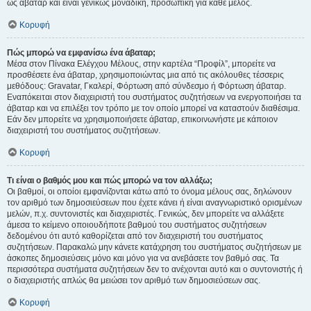
ως άβαταρ και είναι γενικώς μοναδική, προσωπική για κάθε μέλος.
Κορυφή
Πώς μπορώ να εμφανίσω ένα άβαταρ;
Μέσα στον Πίνακα Ελέγχου Μέλους, στην καρτέλα “Προφίλ”, μπορείτε να
προσθέσετε ένα άβαταρ, χρησιμοποιώντας μια από τις ακόλουθες τέσσερις
μεθόδους: Gravatar, Γκαλερί, Φόρτωση από σύνδεσμο ή Φόρτωση άβαταρ.
Εναπόκειται στον διαχειριστή του συστήματος συζητήσεων να ενεργοποιήσει τα
άβαταρ και να επιλέξει τον τρόπο με τον οποίο μπορεί να καταστούν διαθέσιμα.
Εάν δεν μπορείτε να χρησιμοποιήσετε άβαταρ, επικοινωνήστε με κάποιον
διαχειριστή του συστήματος συζητήσεων.
Κορυφή
Τι είναι ο βαθμός μου και πώς μπορώ να τον αλλάξω;
Οι βαθμοί, οι οποίοι εμφανίζονται κάτω από το όνομα μέλους σας, δηλώνουν
τον αριθμό των δημοσιεύσεων που έχετε κάνει ή είναι αναγνωριστικό ορισμένων
μελών, π.χ. συντονιστές και διαχειριστές. Γενικώς, δεν μπορείτε να αλλάξετε
άμεσα το κείμενο οποιουδήποτε βαθμού του συστήματος συζητήσεων
δεδομένου ότι αυτό καθορίζεται από τον διαχειριστή του συστήματος
συζητήσεων. Παρακαλώ μην κάνετε κατάχρηση του συστήματος συζητήσεων με
άσκοπες δημοσιεύσεις μόνο και μόνο για να ανεβάσετε τον βαθμό σας. Τα
περισσότερα συστήματα συζητήσεων δεν το ανέχονται αυτό και ο συντονιστής ή
ο διαχειριστής απλώς θα μειώσει τον αριθμό των δημοσιεύσεων σας.
Κορυφή