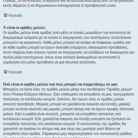
Γενικώς, οι συντονιστές υπάρχουν για να αποτρέπουν μέλη από το να βγαίνουν
εκτός θέματος ή να δημοσιεύουν καταχρηστικό ή προσβλητικό υλικό.
Κορυφή
Τι είναι οι ομάδες μελών;
Οι ομάδες μελών είναι ομάδες από μέλη οι οποίες μοιράζουν την κοινότητα σε
διαχειρίσιμα τμήματα με τα οποία οι διαχειριστές του συστήματος συζητήσεων
μπορούν να εργαστούν. Κάθε μέλος μπορεί να ανήκει σε διάφορες ομάδες και
σε κάθε ομάδα μπορεί να έχουν ανατεθεί επιμέρους δικαιώματα πρόσβασης.
Αυτό παρέχει έναν εύκολο τρόπο σε διαχειριστές να αλλάξουν τα δικαιώματα για
πολλά μέλη ταυτόχρονα, όπως είναι αλλαγή δικαιωμάτων συντονιστή ή
χορήγηση στα μέλη πρόσβαση σε μια ιδιωτική συζήτηση.
Κορυφή
Πού είναι οι ομάδες μελών και πώς μπορώ να συμμετάσχω σε μια;
Μπορείτε να δείτε όλες τις ομάδες μελών μέσω του συνδέσμου “Ομάδες μελών”
στον Πίνακα Ελέγχου Μέλους. Εάν επιθυμείτε να ενταχθείτε σε μια, προχωρήστε
πατώντας το κατάλληλο κουμπί. Ωστόσο, δεν έχουν όλες οι ομάδες μελών
ανοιχτή πρόσβαση. Μερικές μπορεί να χρειάζονται έγκριση για ένταξη, μερικές
μπορεί να είναι κλειστές και μερικές μπορεί ακόμη και να έχουν κρυφές ιδιότητες
μελών. Εάν η ομάδα είναι ανοιχτή, μπορείτε να ενταχθείτε πατώντας στο
κατάλληλο κουμπί. Εάν χρειάζεται έγκριση για ένταξη μπορείτε να ζητήσετε να
ενταχθείτε πατώντας στο κατάλληλο κουμπί. Ο συντονιστής της ομάδας θα
χρειαστεί να εγκρίνει το αίτημα σας και ίσως σας ρωτήσει γιατί θέλετε να
ενταχθείτε στην ομάδα. Παρακαλώ μην παρενοχλήσετε τον συντονιστή ομάδας