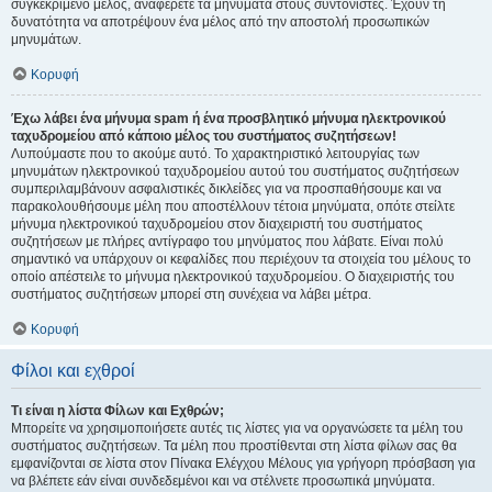
συγκεκριμένο μέλος, αναφέρετε τα μηνύματα στους συντονιστές. Έχουν τη
δυνατότητα να αποτρέψουν ένα μέλος από την αποστολή προσωπικών
μηνυμάτων.
Κορυφή
Έχω λάβει ένα μήνυμα spam ή ένα προσβλητικό μήνυμα ηλεκτρονικού
ταχυδρομείου από κάποιο μέλος του συστήματος συζητήσεων!
Λυπούμαστε που το ακούμε αυτό. Το χαρακτηριστικό λειτουργίας των
μηνυμάτων ηλεκτρονικού ταχυδρομείου αυτού του συστήματος συζητήσεων
συμπεριλαμβάνουν ασφαλιστικές δικλείδες για να προσπαθήσουμε και να
παρακολουθήσουμε μέλη που αποστέλλουν τέτοια μηνύματα, οπότε στείλτε
μήνυμα ηλεκτρονικού ταχυδρομείου στον διαχειριστή του συστήματος
συζητήσεων με πλήρες αντίγραφο του μηνύματος που λάβατε. Είναι πολύ
σημαντικό να υπάρχουν οι κεφαλίδες που περιέχουν τα στοιχεία του μέλους το
οποίο απέστειλε το μήνυμα ηλεκτρονικού ταχυδρομείου. Ο διαχειριστής του
συστήματος συζητήσεων μπορεί στη συνέχεια να λάβει μέτρα.
Κορυφή
Φίλοι και εχθροί
Τι είναι η λίστα Φίλων και Εχθρών;
Μπορείτε να χρησιμοποιήσετε αυτές τις λίστες για να οργανώσετε τα μέλη του
συστήματος συζητήσεων. Τα μέλη που προστίθενται στη λίστα φίλων σας θα
εμφανίζονται σε λίστα στον Πίνακα Ελέγχου Μέλους για γρήγορη πρόσβαση για
να βλέπετε εάν είναι συνδεδεμένοι και να στέλνετε προσωπικά μηνύματα.