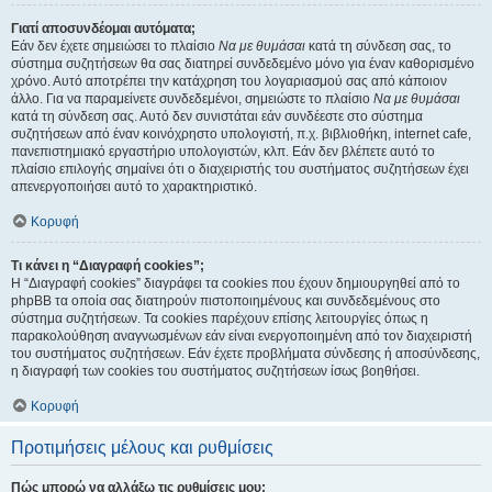
Γιατί αποσυνδέομαι αυτόματα;
Εάν δεν έχετε σημειώσει το πλαίσιο
Να με θυμάσαι
κατά τη σύνδεση σας, το
σύστημα συζητήσεων θα σας διατηρεί συνδεδεμένο μόνο για έναν καθορισμένο
χρόνο. Αυτό αποτρέπει την κατάχρηση του λογαριασμού σας από κάποιον
άλλο. Για να παραμείνετε συνδεδεμένοι, σημειώστε το πλαίσιο
Να με θυμάσαι
κατά τη σύνδεση σας. Αυτό δεν συνιστάται εάν συνδέεστε στο σύστημα
συζητήσεων από έναν κοινόχρηστο υπολογιστή, π.χ. βιβλιοθήκη, internet cafe,
πανεπιστημιακό εργαστήριο υπολογιστών, κλπ. Εάν δεν βλέπετε αυτό το
πλαίσιο επιλογής σημαίνει ότι ο διαχειριστής του συστήματος συζητήσεων έχει
απενεργοποιήσει αυτό το χαρακτηριστικό.
Κορυφή
Τι κάνει η “Διαγραφή cookies”;
Η “Διαγραφή cookies” διαγράφει τα cookies που έχουν δημιουργηθεί από το
phpBB τα οποία σας διατηρούν πιστοποιημένους και συνδεδεμένους στο
σύστημα συζητήσεων. Τα cookies παρέχουν επίσης λειτουργίες όπως η
παρακολούθηση αναγνωσμένων εάν είναι ενεργοποιημένη από τον διαχειριστή
του συστήματος συζητήσεων. Εάν έχετε προβλήματα σύνδεσης ή αποσύνδεσης,
η διαγραφή των cookies του συστήματος συζητήσεων ίσως βοηθήσει.
Κορυφή
Προτιμήσεις μέλους και ρυθμίσεις
Πώς μπορώ να αλλάξω τις ρυθμίσεις μου;