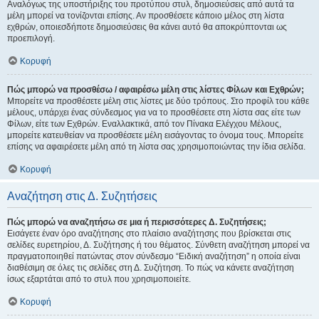
Αναλόγως της υποστήριξης του προτύπου στυλ, δημοσιεύσεις από αυτά τα
μέλη μπορεί να τονίζονται επίσης. Αν προσθέσετε κάποιο μέλος στη λίστα
εχθρών, οποιεσδήποτε δημοσιεύσεις θα κάνει αυτό θα αποκρύπτονται ως
προεπιλογή.
Κορυφή
Πώς μπορώ να προσθέσω / αφαιρέσω μέλη στις λίστες Φίλων και Εχθρών;
Μπορείτε να προσθέσετε μέλη στις λίστες με δύο τρόπους. Στο προφίλ του κάθε
μέλους, υπάρχει ένας σύνδεσμος για να το προσθέσετε στη λίστα σας είτε των
Φίλων, είτε των Εχθρών. Εναλλακτικά, από τον Πίνακα Ελέγχου Μέλους,
μπορείτε κατευθείαν να προσθέσετε μέλη εισάγοντας το όνομα τους. Μπορείτε
επίσης να αφαιρέσετε μέλη από τη λίστα σας χρησιμοποιώντας την ίδια σελίδα.
Κορυφή
Αναζήτηση στις Δ. Συζητήσεις
Πώς μπορώ να αναζητήσω σε μια ή περισσότερες Δ. Συζητήσεις;
Εισάγετε έναν όρο αναζήτησης στο πλαίσιο αναζήτησης που βρίσκεται στις
σελίδες ευρετηρίου, Δ. Συζήτησης ή του θέματος. Σύνθετη αναζήτηση μπορεί να
πραγματοποιηθεί πατώντας στον σύνδεσμο “Ειδική αναζήτηση” η οποία είναι
διαθέσιμη σε όλες τις σελίδες στη Δ. Συζήτηση. Το πώς να κάνετε αναζήτηση
ίσως εξαρτάται από το στυλ που χρησιμοποιείτε.
Κορυφή