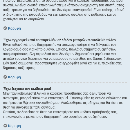
Πρώτον, βεβαιωθείτε ότι το όνομα μέλους και ο κωδικός πρόσβασής σας είναι
σωστά. Αν είναι σωστά, επικοινωνήστε με κάποιον διαχειριστή του συστήματος
συζητήσεων για να βεβαιωθείτε ότι δεν έχετε απαγορευθεί. Είναι επίσης πιθανό
ο ιδιοκτήτης της ιστοσελίδας να έχει κάποιο σφάλμα στις ρυθμίσεις και να
χρειάζεται να το διορθώσει.
Κορυφή
Έχω εγγραφεί κατά το παρελθόν αλλά δεν μπορώ να συνδεθώ πλέον!
Είναι πιθανό κάποιος διαχειριστής να απενεργοποίησε ή να διέγραψε τον
λογαριασμό σας για κάποιο λόγο. Επίσης, πολλά συστήματα συζητήσεων
απομακρύνουν μέλη περιοδικά που δεν έχουν δημοσιεύσει μηνύματα για
μεγάλο χρονικό διάστημα για να μειώσουν το μέγεθος της βάσης δεδομένων.
Εάν αυτό συμβαίνει, προσπαθήστε να εγγραφείτε ξανά και να εμπλακείτε στις
δημόσιες συζητήσεις.
Κορυφή
Έχω ξεχάσει τον κωδικό μου!
Μην πανικοβάλλεστε! Αν και ο κωδικός πρόσβασής σας δεν μπορεί να
ανακτηθεί, μπορεί εύκολα να επαναφερθεί. Επισκεφθείτε τη σελίδα σύνδεσης και
πατήστε στο
Ξέχασα τον κωδικό μου
. Ακολουθήστε τις οδηγίες και θα είστε σε
θέση να συνδεθείτε πάλι σύντομα.
Ωστόσο, αν δεν είστε σε θέση να επαναφέρετε τον κωδικό πρόσβασής σας,
επικοινωνήστε με κάποιον διαχειριστή του συστήματος συζητήσεων.
Κορυφή