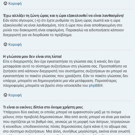
Κορυφή
Έχω αλλάξει τη ζώνη ώρας και η ώρα εξακολουθεί να είναι λανθασμένη!
Εάν είστε σίγουρος (-η) ότι έχετε ρυθμίσει τη ζώνη ώρας σωστά και η ώρα
εξακολουθεί να είναι λανθασμένη, τότε ή ώρα που είναι αποθηκευμένη στο
ρολόι του διακομιστή είναι εσφαλμένη. Παρακαλώ να ειδοποιήσετε κάποιον
διαχειριστή για να διορθώσει το πρόβλημα.
Κορυφή
Η γλώσσα μου δεν είναι στη λίστα!
Είτε ο διαχειριστής δεν έχει εγκαταστήσει τη γλώσσα σας ή κανείς δεν έχει
μεταφράσει αυτό το σύστημα συζητήσεων στη γλώσσα σας. Προσπαθήστε να
ζητήσετε από κάποιον διαχειριστή του συστήματος συζητήσεων αν μπορεί να
εγκαταστήσει το πακέτο γλώσσας που χρειάζεστε. Εάν το πακέτο γλώσσας δεν
υπάρχει, μπορείτε να δημιουργήσετε μια νέα μετάφραση. Περισσότερες
πληροφορίες μπορείτε να βρείτε στην ιστοσελίδα του
phpBB
®.
Κορυφή
Τι είναι οι εικόνες δίπλα στο όνομα χρήστη μου;
Υπάρχουν δύο εικόνες οι οποίες μπορεί να εμφανιστούν μαζί με το όνομα
μέλους στην προβολή δημοσιεύσεων. Μια από αυτές μπορεί να είναι μια εικόνα
που σχετίζεται με το βαθμό σας, γενικώς με τη μορφή των άστρων, τετραγώνων
ή κουκίδων, υποδεικνύοντας πόσες δημοσιεύσεις έχετε κάνει ή το αξίωμα σας
στο σύστημα συζητήσεων. Μια άλλη, συνήθως μεγαλύτερη, εικόνα είναι γνωστή