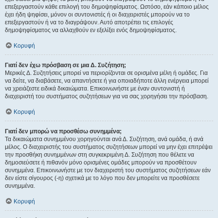
επεξεργαστούν κάθε επιλογή του δημοψηφίσματος. Ωστόσο, εάν κάποιο μέλος
έχει ήδη ψηφίσει, μόνον οι συντονιστές ή οι διαχειριστές μπορούν να το
επεξεργαστούν ή να το διαγράψουν. Αυτό αποτρέπει τις επιλογές
δημοψηφίσματος να αλλαχθούν εν εξελίξει ενός δημοψηφίσματος.
Κορυφή
Γιατί δεν έχω πρόσβαση σε μια Δ. Συζήτηση;
Μερικές Δ. Συζητήσεις μπορεί να περιορίζονται σε ορισμένα μέλη ή ομάδες. Για
να δείτε, να διαβάσετε, να απαντήσετε ή για οποιαδήποτε άλλη ενέργεια μπορεί
να χρειάζεστε ειδικά δικαιώματα. Επικοινωνήστε με έναν συντονιστή ή
διαχειριστή του συστήματος συζητήσεων για να σας χορηγήσει την πρόσβαση.
Κορυφή
Γιατί δεν μπορώ να προσθέσω συνημμένα;
Τα δικαιώματα συνημμένου χορηγούνται ανά Δ. Συζήτηση, ανά ομάδα, ή ανά
μέλος. Ο διαχειριστής του συστήματος συζητήσεων μπορεί να μην έχει επιτρέψει
την προσθήκη συνημμένων στη συγκεκριμένη Δ. Συζήτηση που θέλετε να
δημοσιεύσετε ή πιθανόν μόνο ορισμένες ομάδες μπορούν να προσθέτουν
συνημμένα. Επικοινωνήστε με τον διαχειριστή του συστήματος συζητήσεων εάν
δεν είστε σίγουρος (-η) σχετικά με το λόγο που δεν μπορείτε να προσθέσετε
συνημμένα.
Κορυφή