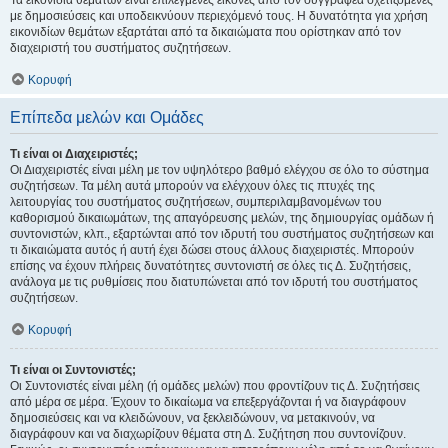
Τα εικονίδια θεμάτων είναι επιλεγμένες εικόνες από τον συγγραφέα σχετιζόμενες
με δημοσιεύσεις και υποδεικνύουν περιεχόμενό τους. Η δυνατότητα για χρήση
εικονιδίων θεμάτων εξαρτάται από τα δικαιώματα που ορίστηκαν από τον
διαχειριστή του συστήματος συζητήσεων.
Κορυφή
Επίπεδα μελών και Ομάδες
Τι είναι οι Διαχειριστές;
Οι Διαχειριστές είναι μέλη με τον υψηλότερο βαθμό ελέγχου σε όλο το σύστημα
συζητήσεων. Τα μέλη αυτά μπορούν να ελέγχουν όλες τις πτυχές της
λειτουργίας του συστήματος συζητήσεων, συμπεριλαμβανομένων του
καθορισμού δικαιωμάτων, της απαγόρευσης μελών, της δημιουργίας ομάδων ή
συντονιστών, κλπ., εξαρτώνται από τον ιδρυτή του συστήματος συζητήσεων και
τι δικαιώματα αυτός ή αυτή έχει δώσει στους άλλους διαχειριστές. Μπορούν
επίσης να έχουν πλήρεις δυνατότητες συντονιστή σε όλες τις Δ. Συζητήσεις,
ανάλογα με τις ρυθμίσεις που διατυπώνεται από τον ιδρυτή του συστήματος
συζητήσεων.
Κορυφή
Τι είναι οι Συντονιστές;
Οι Συντονιστές είναι μέλη (ή ομάδες μελών) που φροντίζουν τις Δ. Συζητήσεις
από μέρα σε μέρα. Έχουν το δικαίωμα να επεξεργάζονται ή να διαγράφουν
δημοσιεύσεις και να κλειδώνουν, να ξεκλειδώνουν, να μετακινούν, να
διαγράφουν και να διαχωρίζουν θέματα στη Δ. Συζήτηση που συντονίζουν.