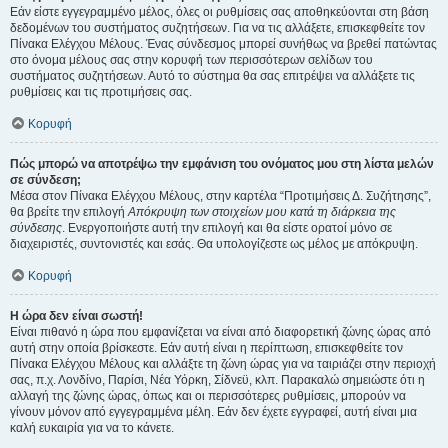
Εάν είστε εγγεγραμμένο μέλος, όλες οι ρυθμίσεις σας αποθηκεύονται στη βάση
δεδομένων του συστήματος συζητήσεων. Για να τις αλλάξετε, επισκεφθείτε τον
Πίνακα Ελέγχου Μέλους. Ένας σύνδεσμος μπορεί συνήθως να βρεθεί πατώντας
στο όνομα μέλους σας στην κορυφή των περισσότερων σελίδων του
συστήματος συζητήσεων. Αυτό το σύστημα θα σας επιτρέψει να αλλάξετε τις
ρυθμίσεις και τις προτιμήσεις σας.
Κορυφή
Πώς μπορώ να αποτρέψω την εμφάνιση του ονόματος μου στη λίστα μελών
σε σύνδεση;
Μέσα στον Πίνακα Ελέγχου Μέλους, στην καρτέλα “Προτιμήσεις Δ. Συζήτησης”,
θα βρείτε την επιλογή
Απόκρυψη των στοιχείων μου κατά τη διάρκεια της
σύνδεσης
. Ενεργοποιήστε αυτή την επιλογή και θα είστε ορατοί μόνο σε
διαχειριστές, συντονιστές και εσάς. Θα υπολογίζεστε ως μέλος με απόκρυψη.
Κορυφή
Η ώρα δεν είναι σωστή!
Είναι πιθανό η ώρα που εμφανίζεται να είναι από διαφορετική ζώνης ώρας από
αυτή στην οποία βρίσκεστε. Εάν αυτή είναι η περίπτωση, επισκεφθείτε τον
Πίνακα Ελέγχου Μέλους και αλλάξτε τη ζώνη ώρας για να ταιριάζει στην περιοχή
σας, π.χ. Λονδίνο, Παρίσι, Νέα Υόρκη, Σίδνεϋ, κλπ. Παρακαλώ σημειώστε ότι η
αλλαγή της ζώνης ώρας, όπως και οι περισσότερες ρυθμίσεις, μπορούν να
γίνουν μόνον από εγγεγραμμένα μέλη. Εάν δεν έχετε εγγραφεί, αυτή είναι μια
καλή ευκαιρία για να το κάνετε.