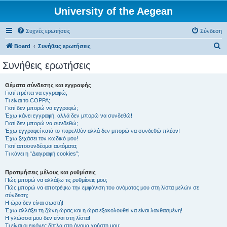
University of the Aegean
Συχνές ερωτήσεις
Σύνδεση
Α
Board
Συνήθεις ερωτήσεις
ν
Συνήθεις ερωτήσεις
α
ζ
Θέματα σύνδεσης και εγγραφής
Γιατί πρέπει να εγγραφώ;
ή
Τι είναι το COPPA;
τ
Γιατί δεν μπορώ να εγγραφώ;
Έχω κάνει εγγραφή, αλλά δεν μπορώ να συνδεθώ!
η
Γιατί δεν μπορώ να συνδεθώ;
Έχω εγγραφεί κατά το παρελθόν αλλά δεν μπορώ να συνδεθώ πλέον!
σ
Έχω ξεχάσει τον κωδικό μου!
η
Γιατί αποσυνδέομαι αυτόματα;
Τι κάνει η “Διαγραφή cookies”;
Προτιμήσεις μέλους και ρυθμίσεις
Πώς μπορώ να αλλάξω τις ρυθμίσεις μου;
Πώς μπορώ να αποτρέψω την εμφάνιση του ονόματος μου στη λίστα μελών σε
σύνδεση;
Η ώρα δεν είναι σωστή!
Έχω αλλάξει τη ζώνη ώρας και η ώρα εξακολουθεί να είναι λανθασμένη!
Η γλώσσα μου δεν είναι στη λίστα!
Τι είναι οι εικόνες δίπλα στο όνομα χρήστη μου;