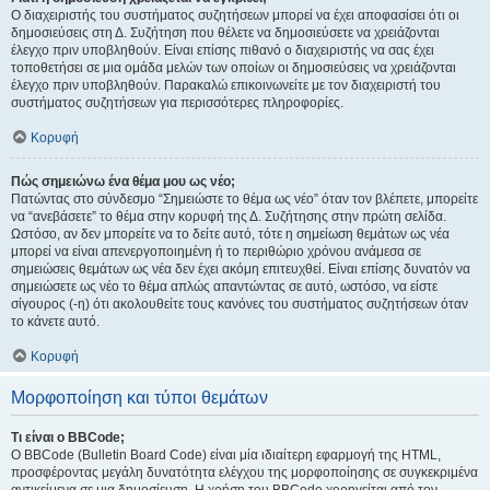
Ο διαχειριστής του συστήματος συζητήσεων μπορεί να έχει αποφασίσει ότι οι
δημοσιεύσεις στη Δ. Συζήτηση που θέλετε να δημοσιεύσετε να χρειάζονται
έλεγχο πριν υποβληθούν. Είναι επίσης πιθανό ο διαχειριστής να σας έχει
τοποθετήσει σε μια ομάδα μελών των οποίων οι δημοσιεύσεις να χρειάζονται
έλεγχο πριν υποβληθούν. Παρακαλώ επικοινωνείτε με τον διαχειριστή του
συστήματος συζητήσεων για περισσότερες πληροφορίες.
Κορυφή
Πώς σημειώνω ένα θέμα μου ως νέο;
Πατώντας στο σύνδεσμο “Σημειώστε το θέμα ως νέο” όταν τον βλέπετε, μπορείτε
να “ανεβάσετε” το θέμα στην κορυφή της Δ. Συζήτησης στην πρώτη σελίδα.
Ωστόσο, αν δεν μπορείτε να το δείτε αυτό, τότε η σημείωση θεμάτων ως νέα
μπορεί να είναι απενεργοποιημένη ή το περιθώριο χρόνου ανάμεσα σε
σημειώσεις θεμάτων ως νέα δεν έχει ακόμη επιτευχθεί. Είναι επίσης δυνατόν να
σημειώσετε ως νέο το θέμα απλώς απαντώντας σε αυτό, ωστόσο, να είστε
σίγουρος (-η) ότι ακολουθείτε τους κανόνες του συστήματος συζητήσεων όταν
το κάνετε αυτό.
Κορυφή
Μορφοποίηση και τύποι θεμάτων
Τι είναι ο BBCode;
Ο BBCode (Bulletin Board Code) είναι μία ιδιαίτερη εφαρμογή της HTML,
προσφέροντας μεγάλη δυνατότητα ελέγχου της μορφοποίησης σε συγκεκριμένα