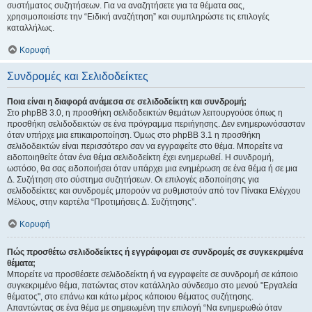
συστήματος συζητήσεων. Για να αναζητήσετε για τα θέματα σας,
χρησιμοποιείστε την “Ειδική αναζήτηση” και συμπληρώστε τις επιλογές
καταλλήλως.
Κορυφή
Συνδρομές και Σελιδοδείκτες
Ποια είναι η διαφορά ανάμεσα σε σελιδοδείκτη και συνδρομή;
Στο phpBB 3.0, η προσθήκη σελιδοδεικτών θεμάτων λειτουργούσε όπως η
προσθήκη σελιδοδεικτών σε ένα πρόγραμμα περιήγησης. Δεν ενημερωνόσασταν
όταν υπήρχε μια επικαιροποίηση. Όμως στο phpBB 3.1 η προσθήκη
σελιδοδεικτών είναι περισσότερο σαν να εγγραφείτε στο θέμα. Μπορείτε να
ειδοποιηθείτε όταν ένα θέμα σελιδοδείκτη έχει ενημερωθεί. Η συνδρομή,
ωστόσο, θα σας ειδοποιήσει όταν υπάρχει μια ενημέρωση σε ένα θέμα ή σε μια
Δ. Συζήτηση στο σύστημα συζητήσεων. Οι επιλογές ειδοποίησης για
σελιδοδείκτες και συνδρομές μπορούν να ρυθμιστούν από τον Πίνακα Ελέγχου
Μέλους, στην καρτέλα “Προτιμήσεις Δ. Συζήτησης”.
Κορυφή
Πώς προσθέτω σελιδοδείκτες ή εγγράφομαι σε συνδρομές σε συγκεκριμένα
θέματα;
Μπορείτε να προσθέσετε σελιδοδείκτη ή να εγγραφείτε σε συνδρομή σε κάποιο
συγκεκριμένο θέμα, πατώντας στον κατάλληλο σύνδεσμο στο μενού "Εργαλεία
θέματος", στο επάνω και κάτω μέρος κάποιου θέματος συζήτησης.
Απαντώντας σε ένα θέμα με σημειωμένη την επιλογή “Να ενημερωθώ όταν