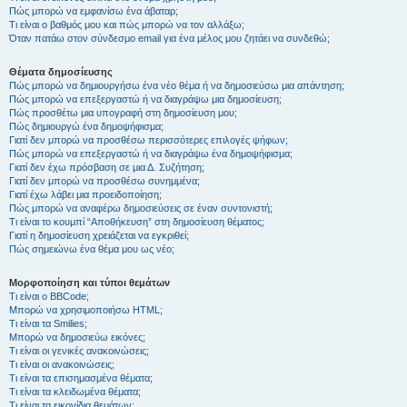
Πώς μπορώ να εμφανίσω ένα άβαταρ;
Τι είναι ο βαθμός μου και πώς μπορώ να τον αλλάξω;
Όταν πατάω στον σύνδεσμο email για ένα μέλος μου ζητάει να συνδεθώ;
Θέματα δημοσίευσης
Πώς μπορώ να δημιουργήσω ένα νέο θέμα ή να δημοσιεύσω μια απάντηση;
Πώς μπορώ να επεξεργαστώ ή να διαγράψω μια δημοσίευση;
Πώς προσθέτω μια υπογραφή στη δημοσίευση μου;
Πώς δημιουργώ ένα δημοψήφισμα;
Γιατί δεν μπορώ να προσθέσω περισσότερες επιλογές ψήφων;
Πώς μπορώ να επεξεργαστώ ή να διαγράψω ένα δημοψήφισμα;
Γιατί δεν έχω πρόσβαση σε μια Δ. Συζήτηση;
Γιατί δεν μπορώ να προσθέσω συνημμένα;
Γιατί έχω λάβει μια προειδοποίηση;
Πώς μπορώ να αναφέρω δημοσιεύσεις σε έναν συντονιστή;
Τι είναι το κουμπί “Αποθήκευση” στη δημοσίευση θέματος;
Γιατί η δημοσίευση χρειάζεται να εγκριθεί;
Πώς σημειώνω ένα θέμα μου ως νέο;
Μορφοποίηση και τύποι θεμάτων
Τι είναι ο BBCode;
Μπορώ να χρησιμοποιήσω HTML;
Τι είναι τα Smilies;
Μπορώ να δημοσιεύω εικόνες;
Τι είναι οι γενικές ανακοινώσεις;
Τι είναι οι ανακοινώσεις;
Τι είναι τα επισημασμένα θέματα;
Τι είναι τα κλειδωμένα θέματα;
Τι είναι τα εικονίδια θεμάτων;