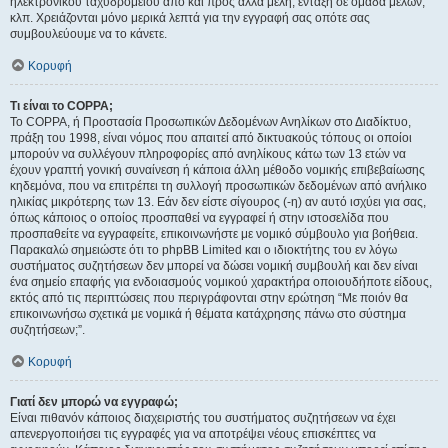
ηλεκτρονικού ταχυδρομείου από και προς άλλα μέλη, ένταξη σε ομάδα μελών,
κλπ. Χρειάζονται μόνο μερικά λεπτά για την εγγραφή σας οπότε σας
συμβουλεύουμε να το κάνετε.
Κορυφή
Τι είναι το COPPA;
Το COPPA, ή Προστασία Προσωπικών Δεδομένων Ανηλίκων στο Διαδίκτυο,
πράξη του 1998, είναι νόμος που απαιτεί από δικτυακούς τόπους οι οποίοι
μπορούν να συλλέγουν πληροφορίες από ανηλίκους κάτω των 13 ετών να
έχουν γραπτή γονική συναίνεση ή κάποια άλλη μέθοδο νομικής επιβεβαίωσης
κηδεμόνα, που να επιτρέπει τη συλλογή προσωπικών δεδομένων από ανήλικο
ηλικίας μικρότερης των 13. Εάν δεν είστε σίγουρος (-η) αν αυτό ισχύει για σας,
όπως κάποιος ο οποίος προσπαθεί να εγγραφεί ή στην ιστοσελίδα που
προσπαθείτε να εγγραφείτε, επικοινωνήστε με νομικό σύμβουλο για βοήθεια.
Παρακαλώ σημειώστε ότι το phpBB Limited και ο ιδιοκτήτης του εν λόγω
συστήματος συζητήσεων δεν μπορεί να δώσει νομική συμβουλή και δεν είναι
ένα σημείο επαφής για ενδοιασμούς νομικού χαρακτήρα οποιουδήποτε είδους,
εκτός από τις περιπτώσεις που περιγράφονται στην ερώτηση “Με ποιόν θα
επικοινωνήσω σχετικά με νομικά ή θέματα κατάχρησης πάνω στο σύστημα
συζητήσεων;”.
Κορυφή
Γιατί δεν μπορώ να εγγραφώ;
Είναι πιθανόν κάποιος διαχειριστής του συστήματος συζητήσεων να έχει
απενεργοποιήσει τις εγγραφές για να αποτρέψει νέους επισκέπτες να