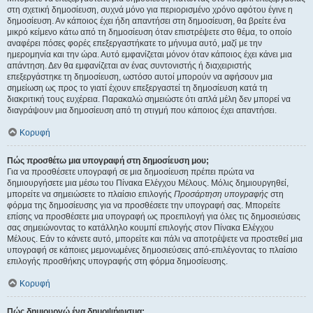
στη σχετική δημοσίευση, συχνά μόνο για περιορισμένο χρόνο αφότου έγινε η
δημοσίευση. Αν κάποιος έχει ήδη απαντήσει στη δημοσίευση, θα βρείτε ένα
μικρό κείμενο κάτω από τη δημοσίευση όταν επιστρέψετε στο θέμα, το οποίο
αναφέρει πόσες φορές επεξεργαστήκατε το μήνυμα αυτό, μαζί με την
ημερομηνία και την ώρα. Αυτό εμφανίζεται μόνον όταν κάποιος έχει κάνει μια
απάντηση. Δεν θα εμφανίζεται αν ένας συντονιστής ή διαχειριστής
επεξεργάστηκε τη δημοσίευση, ωστόσο αυτοί μπορούν να αφήσουν μια
σημείωση ως προς το γιατί έχουν επεξεργαστεί τη δημοσίευση κατά τη
διακριτική τους ευχέρεια. Παρακαλώ σημειώστε ότι απλά μέλη δεν μπορεί να
διαγράψουν μια δημοσίευση από τη στιγμή που κάποιος έχει απαντήσει.
Κορυφή
Πώς προσθέτω μια υπογραφή στη δημοσίευση μου;
Για να προσθέσετε υπογραφή σε μια δημοσίευση πρέπει πρώτα να
δημιουργήσετε μια μέσω του Πίνακα Ελέγχου Μέλους. Μόλις δημιουργηθεί,
μπορείτε να σημειώσετε το πλαίσιο επιλογής
Προσάρτηση υπογραφής
στη
φόρμα της δημοσίευσης για να προσθέσετε την υπογραφή σας. Μπορείτε
επίσης να προσθέσετε μια υπογραφή ως προεπιλογή για όλες τις δημοσιεύσεις
σας σημειώνοντας το κατάλληλο κουμπί επιλογής στον Πίνακα Ελέγχου
Μέλους. Εάν το κάνετε αυτό, μπορείτε και πάλι να αποτρέψετε να προστεθεί μια
υπογραφή σε κάποιες μεμονωμένες δημοσιεύσεις από-επιλέγοντας το πλαίσιο
επιλογής προσθήκης υπογραφής στη φόρμα δημοσίευσης.
Κορυφή
Πώς δημιουργώ ένα δημοψήφισμα;