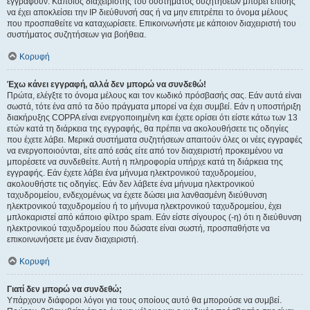
εγγραφούν. Κάποιος διαχειριστής του συστήματος συζητήσεων μπορεί επίσης
να έχει αποκλείσει την IP διεύθυνσή σας ή να μην επιτρέπει το όνομα μέλους
που προσπαθείτε να καταχωρίσετε. Επικοινωνήστε με κάποιον διαχειριστή του
συστήματος συζητήσεων για βοήθεια.
Κορυφή
Έχω κάνει εγγραφή, αλλά δεν μπορώ να συνδεθώ!
Πρώτα, ελέγξτε το όνομα μέλους και τον κωδικό πρόσβασής σας. Εάν αυτά είναι
σωστά, τότε ένα από τα δύο πράγματα μπορεί να έχει συμβεί. Εάν η υποστήριξη
διακήρυξης COPPA είναι ενεργοποιημένη και έχετε ορίσει ότι είστε κάτω των 13
ετών κατά τη διάρκεια της εγγραφής, θα πρέπει να ακολουθήσετε τις οδηγίες
που έχετε λάβει. Μερικά συστήματα συζητήσεων απαιτούν όλες οι νέες εγγραφές
να ενεργοποιούνται, είτε από εσάς είτε από τον διαχειριστή προκειμένου να
μπορέσετε να συνδεθείτε. Αυτή η πληροφορία υπήρχε κατά τη διάρκεια της
εγγραφής. Εάν έχετε λάβει ένα μήνυμα ηλεκτρονικού ταχυδρομείου,
ακολουθήστε τις οδηγίες. Εάν δεν λάβετε ένα μήνυμα ηλεκτρονικού
ταχυδρομείου, ενδεχομένως να έχετε δώσει μια λανθασμένη διεύθυνση
ηλεκτρονικού ταχυδρομείου ή το μήνυμα ηλεκτρονικού ταχυδρομείου, έχει
μπλοκαριστεί από κάποιο φίλτρο spam. Εάν είστε σίγουρος (-η) ότι η διεύθυνση
ηλεκτρονικού ταχυδρομείου που δώσατε είναι σωστή, προσπαθήστε να
επικοινωνήσετε με έναν διαχειριστή.
Κορυφή
Γιατί δεν μπορώ να συνδεθώ;
Υπάρχουν διάφοροι λόγοι για τους οποίους αυτό θα μπορούσε να συμβεί.