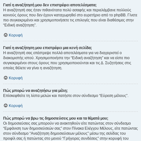
Γιατί η αναζήτησή μου δεν επιστρέφει αποτελέσματα;
Η αναζήτησή σας ήταν πιθανότατα πολύ ασαφής και περιελάμβανε πολλούς
κοινούς όρους που δεν έχουν καταχωρηθεί στο ευρετήριο από το phpBB. Γίνετε
πιο συγκεκριμένοι και χρησιμοποιήσετε τις επιλογές που είναι διαθέσιμες στην
“Ειδική αναζήτηση”.
Κορυφή
Γιατί η αναζήτηση μου επιστρέφει μια κενή σελίδα;
Η αναζήτησή σας επέστρεψε πολλά αποτελέσματα για να διαχειριστεί ο
διακομιστής ιστού. Χρησιμοποιήστε την “Ειδική αναζήτηση” και να είστε πιο
συγκεκριμένοι στους όρους που χρησιμοποιούνται και τις Δ. Συζητήσεις στις
οποίες θέλετε να γίνει η αναζήτηση.
Κορυφή
Πώς μπορώ να αναζητήσω για μέλη;
Επίσκεφθείτε τη λίστα μελών και πατήστε στον σύνδεσμο “Εύρεση μέλους”.
Κορυφή
Πώς μπορώ να βρω τις δημοσιεύσεις μου και τα θέματά μου;
Οι δημοσιεύσεις σας μπορούν να ανακτηθούν είτε πατώντας στον σύνδεσμο
“Εμφάνιση των δημοσιεύσεών σας” στον Πίνακα Ελέγχου Μέλους, είτε πατώντας
στον σύνδεσμο “Αναζήτηση δημοσιεύσεων μέλους” μέσω της σελίδας του
προφίλ σας ή πατώντας στο μενού “Γρήγορες συνδέσεις” στην κορυφή του