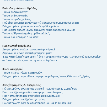
Επίπεδα μελών και Ομάδες
Τι είναι οι Διαχειριστές;
Τι είναι οι Συντονιστές;
Τι είναι οι ομάδες μελών;
Πού είναι οι ομάδες μελών και πώς μπορώ να συμμετάσχω σε μια;
Πώς μπορώ να γίνω συντονιστής ομάδας μελών;
Γιατί μερικές ομάδες μελών εμφανίζονται με διαφορετικό χρώμα;
Τι είναι η “Προεπιλεγμένη ομάδα μελών”;
Τι είναι ο σύνδεσμος "Η ομάδα”;
Προσωπικά Μηνύματα
Δεν μπορώ να στείλω προσωπικά μηνύματα!
Λαμβάνω συνέχεια ανεπιθύμητα μηνύματα!
Έχω λάβει ένα μήνυμα spam ή ένα προσβλητικό μήνυμα ηλεκτρονικού ταχυδρομείου
από κάποιο μέλος του συστήματος συζητήσεων!
Φίλοι και εχθροί
Τι είναι η λίστα Φίλων και Εχθρών;
Πώς μπορώ να προσθέσω / αφαιρέσω μέλη στις λίστες Φίλων και Εχθρών;
Αναζήτηση στις Δ. Συζητήσεις
Πώς μπορώ να αναζητήσω σε μια ή περισσότερες Δ. Συζητήσεις;
Γιατί η αναζήτησή μου δεν επιστρέφει αποτελέσματα;
Γιατί η αναζήτηση μου επιστρέφει μια κενή σελίδα;
Πώς μπορώ να αναζητήσω για μέλη;
Πώς μπορώ να βρω τις δημοσιεύσεις μου και τα θέματά μου;