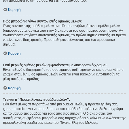
εάν απορρίψει το αίτημα σας, θα έχει τους λόγους του.
Κορυφή
Πώς μπορώ να γίνω συντονιστής ομάδας μελών;
Ένας συντονιστής ομάδας μελών ανατίθεται συνήθως όταν οι ομάδες μελών
δημιουργούνται αρχικά από έναν διαχειριστή του συστήματος συζητήσεων. Αν
ενδιαφέρεστε να γίνετε συντονιστής ομάδας, το πρώτο σημείο επαφής θα πρέπει
να είναι ένας διαχειριστής. Προσπαθήστε στέλνοντάς του ένα προσωπικό
μήνυμα.
Κορυφή
Γιατί μερικές ομάδες μελών εμφανίζονται με διαφορετικό χρώμα;
Είναι πιθανό ο διαχειριστής του συστήματος συζητήσεων να έχει ορίσει κάποιο
χρώμα στα μέλη μιας ομάδας μελών ώστε να είναι εύκολο να εντοπιστούν τα
μέλη αυτής της ομάδας.
Κορυφή
Τι είναι η “Προεπιλεγμένη ομάδα μελών”;
Εάν είστε μέλος σε παραπάνω από μια ομάδα μελών, η προεπιλεγμένη σας
χρησιμοποιείται για να προσδιορίσει ποια ομάδα θα πρέπει να δείξει το χρώμα
και το βαθμό της ομάδας για εσάς από προεπιλογή. Ο διαχειριστής του
συστήματος συζητήσεων μπορεί να σας παραχωρήσει δικαίωμα να αλλάξετε την
προεπιλεγμένη ομάδα σας μέσω του Πίνακα Ελέγχου Μέλους.