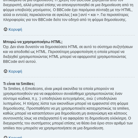
αντικείμενα σε μια δημοσίευση. Η χρήση του BBCode χορηγείται από τον
διαχειριστή, αλλά μπορεί επίσης να απενεργοποιηθεί σε μια δημοσίευση από τη
φόρμα υποβολής μηνύματος. Ο BBCode έχει παρόμοια σύνταξη με την HTML,
αλλά οι εντολές περικλείονται σε αγκύλες [ και ] αντί < και >. Για περισσότερες
πληροφορίες για τον BBCode δείτε τον οδηγό από τη φόρμα δημοσίευσης.
Κορυφή
Μπορώ να χρησιμοποιήσω HTML;
Όχι. Δεν είναι δυνατόν να δημοσιεύσετε HTML σε αυτό το σύστημα συζητήσεων
και να αποδοθεί ως HTML. Περισσότερη μορφοποίηση η οποία μπορεί να
διεξαχθεί χρησιμοποιώντας HTML μπορεί να εφαρμοστεί χρησιμοποιώντας
BBCode αντί αυτού.
Κορυφή
Τι είναι τα Smilies;
Τα Smilies, ή Emoticons, είναι μικρά εικονίδια τα οποία μπορούν να
χρησιμοποιηθούν για να εκφράσουν συναίσθημα χρησιμοποιώντας έναν
σύντομο κώδικα, π.χ. :) υποδηλώνει ευτυχισμένος, ενώ :( υποδηλώνει
λυπημένος. Η πλήρης λίστα των εικονιδίων μπορεί να εμφανιστεί στη φόρμα
δημοσίευσης. Προσπαθήστε να μη χρησιμοποιείτε καταχρηστικώς τα smilies,
καθώς μπορεί να καταστήσουν μια δημοσίευση μη αναγνώσιμη και κάποιος
συντονιστής ίσως να επεξεργαστεί ή να αφαιρέσει τη δημοσίευση ολόκληρη. Ο
διαχειριστής του συστήματος μπορεί επίσης να θέσει ένα όριο στον αριθμό των
smilies που μπορείτε να χρησιμοποιήσετε σε μια δημοσίευση.