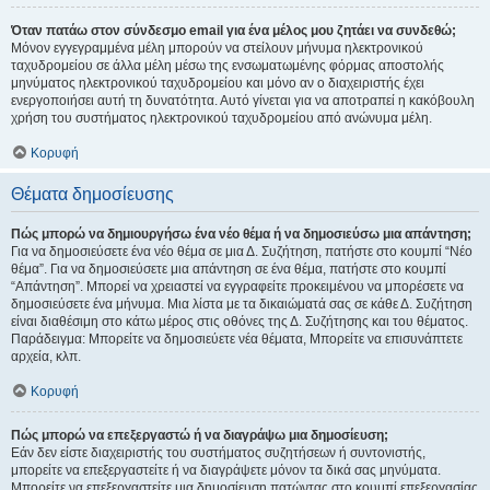
Όταν πατάω στον σύνδεσμο email για ένα μέλος μου ζητάει να συνδεθώ;
Μόνον εγγεγραμμένα μέλη μπορούν να στείλουν μήνυμα ηλεκτρονικού
ταχυδρομείου σε άλλα μέλη μέσω της ενσωματωμένης φόρμας αποστολής
μηνύματος ηλεκτρονικού ταχυδρομείου και μόνο αν ο διαχειριστής έχει
ενεργοποιήσει αυτή τη δυνατότητα. Αυτό γίνεται για να αποτραπεί η κακόβουλη
χρήση του συστήματος ηλεκτρονικού ταχυδρομείου από ανώνυμα μέλη.
Κορυφή
Θέματα δημοσίευσης
Πώς μπορώ να δημιουργήσω ένα νέο θέμα ή να δημοσιεύσω μια απάντηση;
Για να δημοσιεύσετε ένα νέο θέμα σε μια Δ. Συζήτηση, πατήστε στο κουμπί “Νέο
θέμα”. Για να δημοσιεύσετε μια απάντηση σε ένα θέμα, πατήστε στο κουμπί
“Απάντηση”. Μπορεί να χρειαστεί να εγγραφείτε προκειμένου να μπορέσετε να
δημοσιεύσετε ένα μήνυμα. Μια λίστα με τα δικαιώματά σας σε κάθε Δ. Συζήτηση
είναι διαθέσιμη στο κάτω μέρος στις οθόνες της Δ. Συζήτησης και του θέματος.
Παράδειγμα: Μπορείτε να δημοσιεύετε νέα θέματα, Μπορείτε να επισυνάπτετε
αρχεία, κλπ.
Κορυφή
Πώς μπορώ να επεξεργαστώ ή να διαγράψω μια δημοσίευση;
Εάν δεν είστε διαχειριστής του συστήματος συζητήσεων ή συντονιστής,
μπορείτε να επεξεργαστείτε ή να διαγράψετε μόνον τα δικά σας μηνύματα.
Μπορείτε να επεξεργαστείτε μια δημοσίευση πατώντας στο κουμπί επεξεργασίας