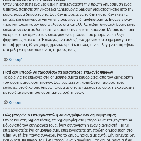
Όταν δημοσιεύετε ένα νέο θέμα ή επεξεργάζεστε την πρώτη δημοσίευση ενός
θέματος, πατήστε στην καρτέλα “Δημιουργία δημοψηφίσματος” κάτω από την
κύρια φόρμα δημοσίευσης. Εάν δεν μπορείτε να το δείτε αυτό, δεν έχετε τα
κατάλληλα δικαιώματα για να δημιουργήσετε δημοψηφίσματα. Εισάγετε έναν
τίτλο και τουλάχιστον δύο επιλογές στα κατάλληλα πεδία, διασφαλίζοντας κάθε
επιλογή να είναι σε ξεχωριστή γραμμή στην περιοχή κειμένου. Μπορείτε επίσης
να ορίσετε τον αριθμό των επιλογών ενός μέλους που μπορεί να επιλέξει
ψηφίζοντας κάτω από “Επιλογές ανά μέλος”, ένα χρονικό όριο ημερών για το
δημοψήφισμα, (0 για χωρίς χρονικό όριο) και τέλος την επιλογή να επιτρέψετε
στα μέλη να τροποποιούν τις ψήφους τους.
Κορυφή
Γιατί δεν μπορώ να προσθέσω περισσότερες επιλογές ψήφων;
Το όριο για τις επιλογές στα δημοψηφίσματα καθορίζεται από τον διαχειριστή
του συστήματος συζητήσεων. Εάν νομίζετε ότι χρειάζονται περισσότερες
επιλογές στο δικό σας δημοψήφισμα από το επιτρεπόμενο όριο, επικοινωνείτε
με τον διαχειριστή του συστήματος συζητήσεων.
Κορυφή
Πώς μπορώ να επεξεργαστώ ή να διαγράψω ένα δημοψήφισμα;
Όπως και στις δημοσιεύσεις, τα δημοψηφίσματα μπορούν να επεξεργαστούν
μόνον από τον συγγραφέα τους, έναν συντονιστή ή έναν διαχειριστή. Για να
επεξεργαστείτε ένα δημοψήφισμα, επεξεργαστείτε την πρώτη δημοσίευση στο
θέμα. Αυτή έχει πάντα συνδεδεμένο το δημοψήφισμα με αυτό. Εάν κανένας δεν
έχει δώσει μια ψήφο, τα μέλη μπορούν να διαγράψουν το δημοψήφισμα ή να