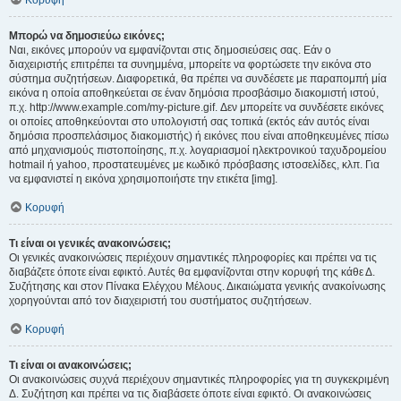
Κορυφή
Μπορώ να δημοσιεύω εικόνες;
Ναι, εικόνες μπορούν να εμφανίζονται στις δημοσιεύσεις σας. Εάν ο
διαχειριστής επιτρέπει τα συνημμένα, μπορείτε να φορτώσετε την εικόνα στο
σύστημα συζητήσεων. Διαφορετικά, θα πρέπει να συνδέσετε με παραπομπή μία
εικόνα η οποία αποθηκεύεται σε έναν δημόσια προσβάσιμο διακομιστή ιστού,
π.χ. http://www.example.com/my-picture.gif. Δεν μπορείτε να συνδέσετε εικόνες
οι οποίες αποθηκεύονται στο υπολογιστή σας τοπικά (εκτός εάν αυτός είναι
δημόσια προσπελάσιμος διακομιστής) ή εικόνες που είναι αποθηκευμένες πίσω
από μηχανισμούς πιστοποίησης, π.χ. λογαριασμοί ηλεκτρονικού ταχυδρομείου
hotmail ή yahoo, προστατευμένες με κωδικό πρόσβασης ιστοσελίδες, κλπ. Για
να εμφανιστεί η εικόνα χρησιμοποιήστε την ετικέτα [img].
Κορυφή
Τι είναι οι γενικές ανακοινώσεις;
Οι γενικές ανακοινώσεις περιέχουν σημαντικές πληροφορίες και πρέπει να τις
διαβάζετε όποτε είναι εφικτό. Αυτές θα εμφανίζονται στην κορυφή της κάθε Δ.
Συζήτησης και στον Πίνακα Ελέγχου Μέλους. Δικαιώματα γενικής ανακοίνωσης
χορηγούνται από τον διαχειριστή του συστήματος συζητήσεων.
Κορυφή
Τι είναι οι ανακοινώσεις;
Οι ανακοινώσεις συχνά περιέχουν σημαντικές πληροφορίες για τη συγκεκριμένη
Δ. Συζήτηση και πρέπει να τις διαβάσετε όποτε είναι εφικτό. Οι ανακοινώσεις