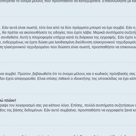
ην επιτρέπει το όνομα μέλους που προσπαθείτε να καταχωρίσετε. Επικοινωνήστε με κ
 Εάν αυτά είναι σωστά, τότε ένα από τα δύο πράγματα μπορεί να έχει συμβεί. Εάν 
ής, θα πρέπει να ακολουθήσετε τις οδηγίες που έχετε λάβει. Μερικά συστήματα συζητή
α συνδεθείτε. Αυτή η πληροφορία υπήρχε κατά τη διάρκεια της εγγραφής. Εάν έχετε
υ, ενδεχομένως να έχετε δώσει μια λανθασμένη διεύθυνση ηλεκτρονικού ταχυδρομείο
νση ηλεκτρονικού ταχυδρομείου που δώσατε είναι σωστή, προσπαθήστε να επικοινωνή
 συμβεί. Πρώτον, βεβαιωθείτε ότι το όνομα μέλους και ο κωδικός πρόσβασής σας ε
εν έχετε απαγορευθεί. Είναι επίσης πιθανό ο ιδιοκτήτης της ιστοσελίδας να έχει κάπ
θώ πλέον!
έγραψε τον λογαριασμό σας για κάποιο λόγο. Επίσης, πολλά συστήματα συζητήσεων
θος της βάσης δεδομένων. Εάν αυτό συμβαίνει, προσπαθήστε να εγγραφείτε ξανά και