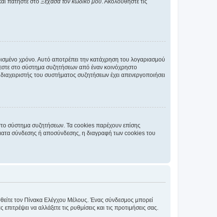
και πατήστε στο
Ξέχασα τον κωδικό μου
. Ακολουθήστε τις
ρισμένο χρόνο. Αυτό αποτρέπει την κατάχρηση του λογαριασμού
έεστε στο σύστημα συζητήσεων από έναν κοινόχρηστο
 ο διαχειριστής του συστήματος συζητήσεων έχει απενεργοποιήσει
στο σύστημα συζητήσεων. Τα cookies παρέχουν επίσης
ματα σύνδεσης ή αποσύνδεσης, η διαγραφή των cookies του
εφθείτε τον Πίνακα Ελέγχου Μέλους. Ένας σύνδεσμος μπορεί
ιτρέψει να αλλάξετε τις ρυθμίσεις και τις προτιμήσεις σας.