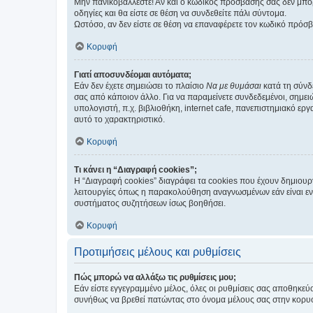
Μην πανικοβάλλεστε! Αν και ο κωδικός πρόσβασής σας δεν μπορ
οδηγίες και θα είστε σε θέση να συνδεθείτε πάλι σύντομα.
Ωστόσο, αν δεν είστε σε θέση να επαναφέρετε τον κωδικό πρόσ
Κορυφή
Γιατί αποσυνδέομαι αυτόματα;
Εάν δεν έχετε σημειώσει το πλαίσιο
Να με θυμάσαι
κατά τη σύνδ
σας από κάποιον άλλο. Για να παραμείνετε συνδεδεμένοι, σημει
υπολογιστή, π.χ. βιβλιοθήκη, internet cafe, πανεπιστημιακό ερ
αυτό το χαρακτηριστικό.
Κορυφή
Τι κάνει η “Διαγραφή cookies”;
Η “Διαγραφή cookies” διαγράφει τα cookies που έχουν δημιου
λειτουργίες όπως η παρακολούθηση αναγνωσμένων εάν είναι εν
συστήματος συζητήσεων ίσως βοηθήσει.
Κορυφή
Προτιμήσεις μέλους και ρυθμίσεις
Πώς μπορώ να αλλάξω τις ρυθμίσεις μου;
Εάν είστε εγγεγραμμένο μέλος, όλες οι ρυθμίσεις σας αποθηκε
συνήθως να βρεθεί πατώντας στο όνομα μέλους σας στην κορυφή