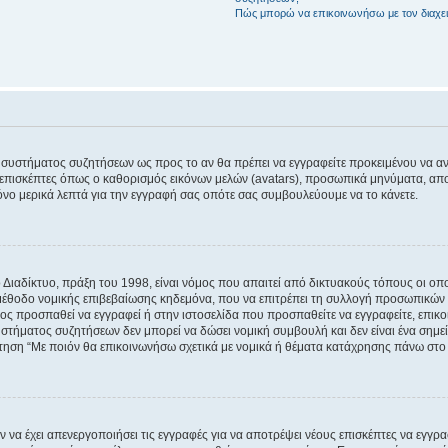
Πώς μπορώ να επικοινωνήσω με τον διαχει
του συστήματος συζητήσεων ως προς το αν θα πρέπει να εγγραφείτε προκειμένου να 
ε επισκέπτες όπως ο καθορισμός εικόνων μελών (avatars), προσωπικά μηνύματα, 
μόνο μερικά λεπτά για την εγγραφή σας οπότε σας συμβουλεύουμε να το κάνετε.
ιαδίκτυο, πράξη του 1998, είναι νόμος που απαιτεί από δικτυακούς τόπους οι ο
μέθοδο νομικής επιβεβαίωσης κηδεμόνα, που να επιτρέπει τη συλλογή προσωπικών 
ποίος προσπαθεί να εγγραφεί ή στην ιστοσελίδα που προσπαθείτε να εγγραφείτε, επ
 συστήματος συζητήσεων δεν μπορεί να δώσει νομική συμβουλή και δεν είναι ένα ση
ώτηση “Με ποιόν θα επικοινωνήσω σχετικά με νομικά ή θέματα κατάχρησης πάνω στο
ν να έχει απενεργοποιήσει τις εγγραφές για να αποτρέψει νέους επισκέπτες να εγγ