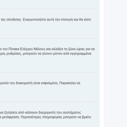
α της σύνδεσης
. Ενεργοποιήστε αυτή την επιλογή και θα είστε
τε τον Πίνακα Ελέγχου Μέλους και αλλάξτε τη ζώνη ώρας για να
ότερες ρυθμίσεις, μπορούν να γίνουν μόνον από εγγεγραμμένα
ο ρολόι του διακομιστή είναι εσφαλμένη. Παρακαλώ να
 να ζητήσετε από κάποιον διαχειριστή του συστήματος
έα μετάφραση. Περισσότερες πληροφορίες μπορείτε να βρείτε