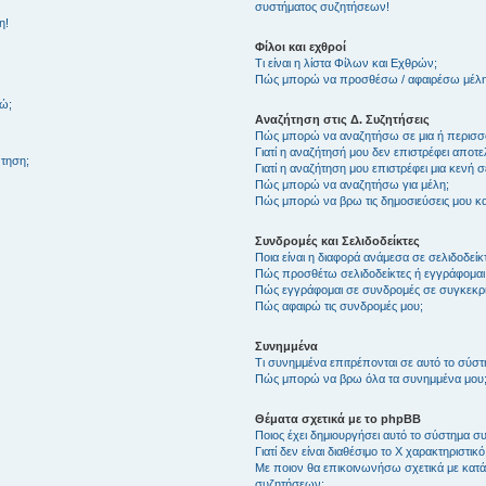
συστήματος συζητήσεων!
η!
Φίλοι και εχθροί
Τι είναι η λίστα Φίλων και Εχθρών;
Πώς μπορώ να προσθέσω / αφαιρέσω μέλη 
θώ;
Αναζήτηση στις Δ. Συζητήσεις
Πώς μπορώ να αναζητήσω σε μια ή περισσό
Γιατί η αναζήτησή μου δεν επιστρέφει αποτ
τηση;
Γιατί η αναζήτηση μου επιστρέφει μια κενή σ
Πώς μπορώ να αναζητήσω για μέλη;
Πώς μπορώ να βρω τις δημοσιεύσεις μου και
Συνδρομές και Σελιδοδείκτες
Ποια είναι η διαφορά ανάμεσα σε σελιδοδείκ
Πώς προσθέτω σελιδοδείκτες ή εγγράφομαι
Πώς εγγράφομαι σε συνδρομές σε συγκεκριμ
Πώς αφαιρώ τις συνδρομές μου;
Συνημμένα
Τι συνημμένα επιτρέπονται σε αυτό το σύσ
Πώς μπορώ να βρω όλα τα συνημμένα μου
Θέματα σχετικά με το phpBB
Ποιος έχει δημιουργήσει αυτό το σύστημα 
Γιατί δεν είναι διαθέσιμο το Χ χαρακτηριστικό
Με ποιον θα επικοινωνήσω σχετικά με κατάχ
συζητήσεων;