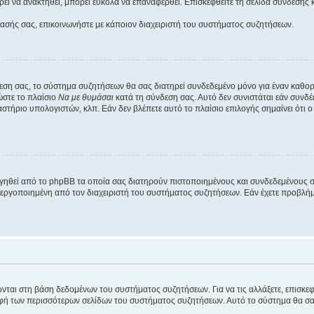
εί να ανακτηθεί, μπορεί εύκολα να επαναφερθεί. Επισκεφθείτε τη σελίδα σύνδεσης 
βασής σας, επικοινωνήστε με κάποιον διαχειριστή του συστήματος συζητήσεων.
εση σας, το σύστημα συζητήσεων θα σας διατηρεί συνδεδεμένο μόνο για έναν καθο
ώστε το πλαίσιο
Να με θυμάσαι
κατά τη σύνδεση σας. Αυτό δεν συνιστάται εάν συνδ
γαστήριο υπολογιστών, κλπ. Εάν δεν βλέπετε αυτό το πλαίσιο επιλογής σημαίνει ότι
ργηθεί από το phpBB τα οποία σας διατηρούν πιστοποιημένους και συνδεδεμένους 
εργοποιημένη από τον διαχειριστή του συστήματος συζητήσεων. Εάν έχετε προβλή
ύονται στη βάση δεδομένων του συστήματος συζητήσεων. Για να τις αλλάξετε, επισκ
 των περισσότερων σελίδων του συστήματος συζητήσεων. Αυτό το σύστημα θα σας επ