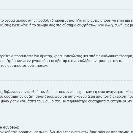
 το όνομα μέλους στην προβολή δημοσιεύσεων. Μια από αυτές μπορεί να είναι μια ει
σεις έχετε κάνει ή το αξίωμα σας στο σύστημα συζητήσεων. Μια άλλη, συνήθως μεγ
ρείτε να προσθέσετε ένα άβαταρ, χρησιμοποιώντας μια από τις ακόλουθες τέσσερι
συζητήσεων να ενεργοποιήσει τα άβαταρ και να επιλέξει τον τρόπο με τον οποίο μπ
ή του συστήματος συζητήσεων.
ς, δηλώνουν τον αριθμό των δημοσιεύσεων που έχετε κάνει ή είναι αναγνωριστικό ορι
του συστήματος συζητήσεων δεδομένου ότι αυτό καθορίζεται από τον διαχειριστή 
μόνο για να ανεβάσετε τον βαθμό σας. Τα περισσότερα συστήματα συζητήσεων δεν τ
να συνδεθώ;
ονικού ταχυδρομείου σε άλλα μέλη μέσω της ενσωματωμένης φόρμας αποστολής μη