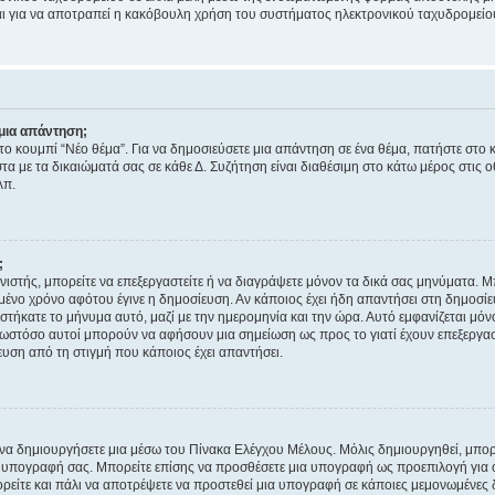
νεται για να αποτραπεί η κακόβουλη χρήση του συστήματος ηλεκτρονικού ταχυδρομεί
μια απάντηση;
στο κουμπί “Νέο θέμα”. Για να δημοσιεύσετε μια απάντηση σε ένα θέμα, πατήστε στο 
τα με τα δικαιώματά σας σε κάθε Δ. Συζήτηση είναι διαθέσιμη στο κάτω μέρος στις 
λπ.
;
νιστής, μπορείτε να επεξεργαστείτε ή να διαγράψετε μόνον τα δικά σας μηνύματα. 
μένο χρόνο αφότου έγινε η δημοσίευση. Αν κάποιος έχει ήδη απαντήσει στη δημοσίε
τήκατε το μήνυμα αυτό, μαζί με την ημερομηνία και την ώρα. Αυτό εμφανίζεται μόνο
 ωστόσο αυτοί μπορούν να αφήσουν μια σημείωση ως προς το γιατί έχουν επεξεργασ
υση από τη στιγμή που κάποιος έχει απαντήσει.
α δημιουργήσετε μια μέσω του Πίνακα Ελέγχου Μέλους. Μόλις δημιουργηθεί, μπορε
 υπογραφή σας. Μπορείτε επίσης να προσθέσετε μια υπογραφή ως προεπιλογή για ό
ορείτε και πάλι να αποτρέψετε να προστεθεί μια υπογραφή σε κάποιες μεμονωμένες