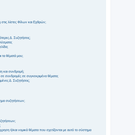
στις λίστες Φίλων και Εχθρών;
τερες Δ. Συζητήσεις;
ελέσματα;
ελίδα;
 τα θέματά μου;
τη και συνδρομή;
 σε συνδρομές σε συγκεκριμένα θέματα;
ένες Δ. Συζητήσεις;
τημα συζητήσεων;
;
συζητήσεων;
;
ρηση ή/και νομικά θέματα που σχετίζονται με αυτό το σύστημα