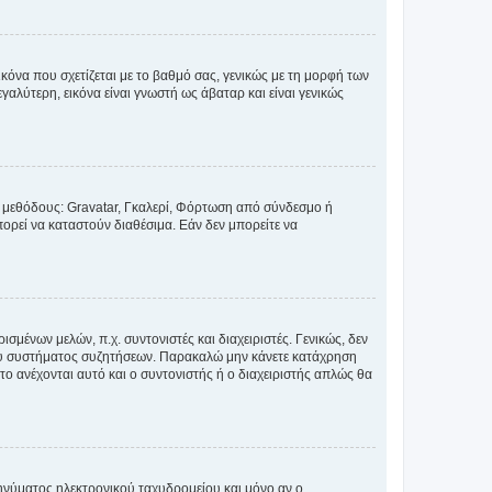
κόνα που σχετίζεται με το βαθμό σας, γενικώς με τη μορφή των
αλύτερη, εικόνα είναι γνωστή ως άβαταρ και είναι γενικώς
ς μεθόδους: Gravatar, Γκαλερί, Φόρτωση από σύνδεσμο ή
ορεί να καταστούν διαθέσιμα. Εάν δεν μπορείτε να
σμένων μελών, π.χ. συντονιστές και διαχειριστές. Γενικώς, δεν
του συστήματος συζητήσεων. Παρακαλώ μην κάνετε κατάχρηση
ο ανέχονται αυτό και ο συντονιστής ή ο διαχειριστής απλώς θα
νύματος ηλεκτρονικού ταχυδρομείου και μόνο αν ο