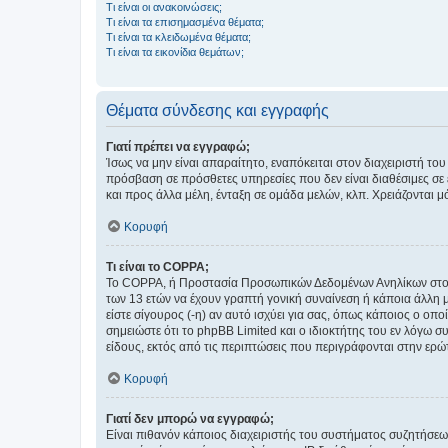
Τι είναι οι ανακοινώσεις;
Τι είναι τα επισημασμένα θέματα;
Τι είναι τα κλειδωμένα θέματα;
Τι είναι τα εικονίδια θεμάτων;
Θέματα σύνδεσης και εγγραφής
Γιατί πρέπει να εγγραφώ;
Ίσως να μην είναι απαραίτητο, εναπόκειται στον διαχειριστή 
πρόσβαση σε πρόσθετες υπηρεσίες που δεν είναι διαθέσιμες σ
και προς άλλα μέλη, ένταξη σε ομάδα μελών, κλπ. Χρειάζονται 
Κορυφή
Τι είναι το COPPA;
Το COPPA, ή Προστασία Προσωπικών Δεδομένων Ανηλίκων στο Δ
των 13 ετών να έχουν γραπτή γονική συναίνεση ή κάποια άλλη 
είστε σίγουρος (-η) αν αυτό ισχύει για σας, όπως κάποιος ο ο
σημειώστε ότι το phpBB Limited και ο ιδιοκτήτης του εν λόγω
είδους, εκτός από τις περιπτώσεις που περιγράφονται στην ερ
Κορυφή
Γιατί δεν μπορώ να εγγραφώ;
Είναι πιθανόν κάποιος διαχειριστής του συστήματος συζητήσεω