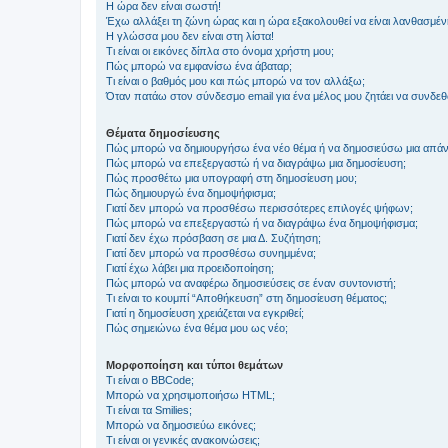
Η ώρα δεν είναι σωστή!
Έχω αλλάξει τη ζώνη ώρας και η ώρα εξακολουθεί να είναι λανθασμέν
Η γλώσσα μου δεν είναι στη λίστα!
Τι είναι οι εικόνες δίπλα στο όνομα χρήστη μου;
Πώς μπορώ να εμφανίσω ένα άβαταρ;
Τι είναι ο βαθμός μου και πώς μπορώ να τον αλλάξω;
Όταν πατάω στον σύνδεσμο email για ένα μέλος μου ζητάει να συνδε
Θέματα δημοσίευσης
Πώς μπορώ να δημιουργήσω ένα νέο θέμα ή να δημοσιεύσω μια απάν
Πώς μπορώ να επεξεργαστώ ή να διαγράψω μια δημοσίευση;
Πώς προσθέτω μια υπογραφή στη δημοσίευση μου;
Πώς δημιουργώ ένα δημοψήφισμα;
Γιατί δεν μπορώ να προσθέσω περισσότερες επιλογές ψήφων;
Πώς μπορώ να επεξεργαστώ ή να διαγράψω ένα δημοψήφισμα;
Γιατί δεν έχω πρόσβαση σε μια Δ. Συζήτηση;
Γιατί δεν μπορώ να προσθέσω συνημμένα;
Γιατί έχω λάβει μια προειδοποίηση;
Πώς μπορώ να αναφέρω δημοσιεύσεις σε έναν συντονιστή;
Τι είναι το κουμπί “Αποθήκευση” στη δημοσίευση θέματος;
Γιατί η δημοσίευση χρειάζεται να εγκριθεί;
Πώς σημειώνω ένα θέμα μου ως νέο;
Μορφοποίηση και τύποι θεμάτων
Τι είναι ο BBCode;
Μπορώ να χρησιμοποιήσω HTML;
Τι είναι τα Smilies;
Μπορώ να δημοσιεύω εικόνες;
Τι είναι οι γενικές ανακοινώσεις;