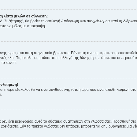
η λίστα μελών σε σύνδεση;
Δ. Συζήτησης”, θα βρείτε την επιλογή
Απόκρυψη των στοιχείων μου κατά τη διάρκει
ζεστε ως μέλος με απόκρυψη.
ζώνης ώρας από αυτή στην οποία βρίσκεστε. Εάν αυτή είναι η περίπτωση, επισκεφθεί
 Σίδνεϋ, κλπ. Παρακαλώ σημειώστε ότι η αλλαγή της ζώνης ώρας, όπως και οι περισσ
 το κάνετε.
ανθασμένη!
 και η ώρα εξακολουθεί να είναι λανθασμένη, τότε ή ώρα που είναι αποθηκευμένη στ
α.
νείς δεν έχει μεταφράσει αυτό το σύστημα συζητήσεων στη γλώσσα σας. Προσπαθήστε
χρειάζεστε. Εάν το πακέτο γλώσσας δεν υπάρχει, μπορείτε να δημιουργήσετε μια ν