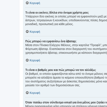
Κορυφή
Τι είναι οι εικόνες δίπλα στο όνομα χρήστη μου;
Υπάρχουν δύο εικόνες οι οποίες μπορεί να εμφανιστούν μαζί με
άστρων, τετραγώνων ή κουκίδων, υποδεικνύοντας πόσες δημοσιεύ
μοναδική, προσωπική για κάθε μέλος.
Κορυφή
Πώς μπορώ να εμφανίσω ένα άβαταρ;
Μέσα στον Πίνακα Ελέγχου Μέλους, στην καρτέλα “Προφίλ”, μπο
Φόρτωση άβαταρ. Εναπόκειται στον διαχειριστή του συστήματος 
χρησιμοποιήσετε άβαταρ, επικοινωνήστε με κάποιον διαχειριστ
Κορυφή
Τι είναι ο βαθμός μου και πώς μπορώ να τον αλλάξω;
Οι βαθμοί, οι οποίοι εμφανίζονται κάτω από το όνομα μέλους σα
μπορείτε να αλλάξετε άμεσα το κείμενο οποιουδήποτε βαθμού 
του συστήματος συζητήσεων με άσκοπες δημοσιεύσεις μόνο και 
μειώσει τον αριθμό των δημοσιεύσεων σας.
Κορυφή
Όταν πατάω στον σύνδεσμο email για ένα μέλος μου ζητάει 
Μόνον εγγεγραμμένα μέλη μπορούν να στείλουν μήνυμα ηλεκτρ