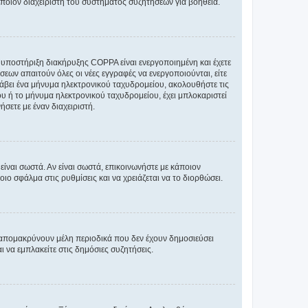
άποιον διαχειριστή του συστήματος συζητήσεων για βοήθεια.
η υποστήριξη διακήρυξης COPPA είναι ενεργοποιημένη και έχετε
σεων απαιτούν όλες οι νέες εγγραφές να ενεργοποιούνται, είτε
 λάβει ένα μήνυμα ηλεκτρονικού ταχυδρομείου, ακολουθήστε τις
υ ή το μήνυμα ηλεκτρονικού ταχυδρομείου, έχει μπλοκαριστεί
σετε με έναν διαχειριστή.
ίναι σωστά. Αν είναι σωστά, επικοινωνήστε με κάποιον
οιο σφάλμα στις ρυθμίσεις και να χρειάζεται να το διορθώσει.
 απομακρύνουν μέλη περιοδικά που δεν έχουν δημοσιεύσει
 να εμπλακείτε στις δημόσιες συζητήσεις.