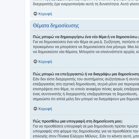
διαχειριστής έχει ενεργοποιήσει αυτή τη δυνατότητα. Αυτό γί
Κορυφή
Θέματα δημοσίευσης
Πώς μπορώ να δημιουργήσω ένα νέο θέμα ή να δημοσιεύσω 
Για να δημοσιεύσετε ένα νέο θέμα σε μια Δ. Συζήτηση, πατήστε 
προκειμένου να μπορέσετε να δημοσιεύσετε ένα μήνυμα. Μια λίσ
να δημοσιεύετε νέα θέματα, Μπορείτε να επισυνάπτετε αρχεία, κ
Κορυφή
Πώς μπορώ να επεξεργαστώ ή να διαγράψω μια δημοσίευση
Εάν δεν είστε διαχειριστής του συστήματος συζητήσεων ή συντο
επεξεργασίας στη σχετική δημοσίευση, συχνά μόνο για περιορισ
επιστρέψετε στο θέμα, το οποίο αναφέρει πόσες φορές επεξεργασ
ένας συντονιστής ή διαχειριστής επεξεργάστηκε τη δημοσίευση,
σημειώστε ότι απλά μέλη δεν μπορεί να διαγράψουν μια δημοσίε
Κορυφή
Πώς προσθέτω μια υπογραφή στη δημοσίευση μου;
Για να προσθέσετε υπογραφή σε μια δημοσίευση πρέπει πρώτα ν
υπογραφής
στη φόρμα της δημοσίευσης για να προσθέσετε την
επιλογής στον Πίνακα Ελέγχου Μέλους. Εάν το κάνετε αυτό, μπ