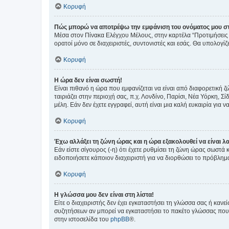
Κορυφή
Πώς μπορώ να αποτρέψω την εμφάνιση του ονόματος μου στ
Μέσα στον Πίνακα Ελέγχου Μέλους, στην καρτέλα “Προτιμήσεις 
ορατοί μόνο σε διαχειριστές, συντονιστές και εσάς. Θα υπολογί
Κορυφή
Η ώρα δεν είναι σωστή!
Είναι πιθανό η ώρα που εμφανίζεται να είναι από διαφορετική 
ταιριάζει στην περιοχή σας, π.χ. Λονδίνο, Παρίσι, Νέα Υόρκη,
μέλη. Εάν δεν έχετε εγγραφεί, αυτή είναι μια καλή ευκαιρία για να
Κορυφή
Έχω αλλάξει τη ζώνη ώρας και η ώρα εξακολουθεί να είναι λ
Εάν είστε σίγουρος (-η) ότι έχετε ρυθμίσει τη ζώνη ώρας σωστά
ειδοποιήσετε κάποιον διαχειριστή για να διορθώσει το πρόβλημ
Κορυφή
Η γλώσσα μου δεν είναι στη λίστα!
Είτε ο διαχειριστής δεν έχει εγκαταστήσει τη γλώσσα σας ή κα
συζητήσεων αν μπορεί να εγκαταστήσει το πακέτο γλώσσας που 
στην ιστοσελίδα του
phpBB
®.