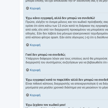
μπορεί επίσης να έχει αποκλείσει την IP διεύθυνσή σας ή να μ
Κορυφή
Έχω κάνει εγγραφή, αλλά δεν μπορώ να συνδεθώ!
Πρώτα, ελέγξτε το όνομα μέλους και τον κωδικό πρόσβασής σας.
ορίσει ότι είστε κάτω των 13 ετών κατά τη διάρκεια της εγγραφ
από εσάς είτε από τον διαχειριστή προκειμένου να μπορέσετε ν
οδηγίες. Εάν δεν λάβετε ένα μήνυμα ηλεκτρονικού ταχυδρομείο
από κάποιο φίλτρο spam. Εάν είστε σίγουρος (-η) ότι η διεύθυ
Κορυφή
Γιατί δεν μπορώ να συνδεθώ;
Υπάρχουν διάφοροι λόγοι για τους οποίους αυτό θα μπορούσε να
διαχειριστή του συστήματος συζητήσεων για να βεβαιωθείτε ότι δ
Κορυφή
Έχω εγγραφεί κατά το παρελθόν αλλά δεν μπορώ να συνδε
Είναι πιθανό κάποιος διαχειριστής να απενεργοποίησε ή να δι
μηνύματα για μεγάλο χρονικό διάστημα για να μειώσουν το μέγε
Κορυφή
Έχω ξεχάσει τον κωδικό μου!