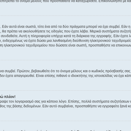
ην επιτρέπει το όνομα μέλους που προσπαθείτε να καταχωρίσετε. Επικοινωνήστε με κ
 Εάν αυτά είναι σωστά, τότε ένα από τα δύο πράγματα μπορεί να έχει συμβεί. Εάν 
ής, θα πρέπει να ακολουθήσετε τις οδηγίες που έχετε λάβει. Μερικά συστήματα συζητή
α συνδεθείτε. Αυτή η πληροφορία υπήρχε κατά τη διάρκεια της εγγραφής. Εάν έχετε
υ, ενδεχομένως να έχετε δώσει μια λανθασμένη διεύθυνση ηλεκτρονικού ταχυδρομείο
νση ηλεκτρονικού ταχυδρομείου που δώσατε είναι σωστή, προσπαθήστε να επικοινωνή
 συμβεί. Πρώτον, βεβαιωθείτε ότι το όνομα μέλους και ο κωδικός πρόσβασής σας ε
εν έχετε απαγορευθεί. Είναι επίσης πιθανό ο ιδιοκτήτης της ιστοσελίδας να έχει κάπ
θώ πλέον!
έγραψε τον λογαριασμό σας για κάποιο λόγο. Επίσης, πολλά συστήματα συζητήσεων
θος της βάσης δεδομένων. Εάν αυτό συμβαίνει, προσπαθήστε να εγγραφείτε ξανά και