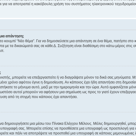
νεται για να αποτραπεί η κακόβουλη χρήση του συστήματος ηλεκτρονικού ταχυδρομεί
μια απάντηση;
στο κουμπί “Νέο θέμα”. Για να δημοσιεύσετε μια απάντηση σε ένα θέμα, πατήστε στο 
τα με τα δικαιώματά σας σε κάθε Δ. Συζήτηση είναι διαθέσιμη στο κάτω μέρος στις 
λπ.
;
νιστής, μπορείτε να επεξεργαστείτε ή να διαγράψετε μόνον τα δικά σας μηνύματα. 
μένο χρόνο αφότου έγινε η δημοσίευση. Αν κάποιος έχει ήδη απαντήσει στη δημοσίε
τήκατε το μήνυμα αυτό, μαζί με την ημερομηνία και την ώρα. Αυτό εμφανίζεται μόνο
 ωστόσο αυτοί μπορούν να αφήσουν μια σημείωση ως προς το γιατί έχουν επεξεργασ
υση από τη στιγμή που κάποιος έχει απαντήσει.
α δημιουργήσετε μια μέσω του Πίνακα Ελέγχου Μέλους. Μόλις δημιουργηθεί, μπορε
 υπογραφή σας. Μπορείτε επίσης να προσθέσετε μια υπογραφή ως προεπιλογή για ό
ορείτε και πάλι να αποτρέψετε να προστεθεί μια υπογραφή σε κάποιες μεμονωμένες