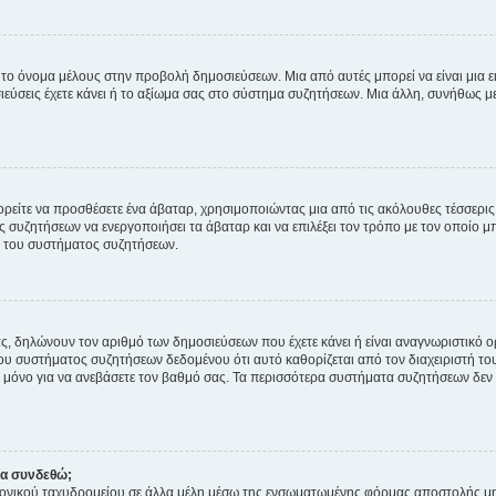
 το όνομα μέλους στην προβολή δημοσιεύσεων. Μια από αυτές μπορεί να είναι μια ει
σεις έχετε κάνει ή το αξίωμα σας στο σύστημα συζητήσεων. Μια άλλη, συνήθως μεγ
ρείτε να προσθέσετε ένα άβαταρ, χρησιμοποιώντας μια από τις ακόλουθες τέσσερι
συζητήσεων να ενεργοποιήσει τα άβαταρ και να επιλέξει τον τρόπο με τον οποίο μπ
ή του συστήματος συζητήσεων.
ς, δηλώνουν τον αριθμό των δημοσιεύσεων που έχετε κάνει ή είναι αναγνωριστικό ορι
του συστήματος συζητήσεων δεδομένου ότι αυτό καθορίζεται από τον διαχειριστή 
μόνο για να ανεβάσετε τον βαθμό σας. Τα περισσότερα συστήματα συζητήσεων δεν τ
να συνδεθώ;
ονικού ταχυδρομείου σε άλλα μέλη μέσω της ενσωματωμένης φόρμας αποστολής μη