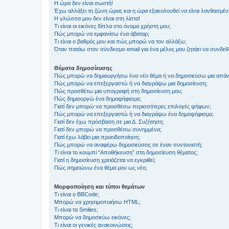
Η ώρα δεν είναι σωστή!
Έχω αλλάξει τη ζώνη ώρας και η ώρα εξακολουθεί να είναι λανθασμέν
Η γλώσσα μου δεν είναι στη λίστα!
Τι είναι οι εικόνες δίπλα στο όνομα χρήστη μου;
Πώς μπορώ να εμφανίσω ένα άβαταρ;
Τι είναι ο βαθμός μου και πώς μπορώ να τον αλλάξω;
Όταν πατάω στον σύνδεσμο email για ένα μέλος μου ζητάει να συνδε
Θέματα δημοσίευσης
Πώς μπορώ να δημιουργήσω ένα νέο θέμα ή να δημοσιεύσω μια απάν
Πώς μπορώ να επεξεργαστώ ή να διαγράψω μια δημοσίευση;
Πώς προσθέτω μια υπογραφή στη δημοσίευση μου;
Πώς δημιουργώ ένα δημοψήφισμα;
Γιατί δεν μπορώ να προσθέσω περισσότερες επιλογές ψήφων;
Πώς μπορώ να επεξεργαστώ ή να διαγράψω ένα δημοψήφισμα;
Γιατί δεν έχω πρόσβαση σε μια Δ. Συζήτηση;
Γιατί δεν μπορώ να προσθέσω συνημμένα;
Γιατί έχω λάβει μια προειδοποίηση;
Πώς μπορώ να αναφέρω δημοσιεύσεις σε έναν συντονιστή;
Τι είναι το κουμπί “Αποθήκευση” στη δημοσίευση θέματος;
Γιατί η δημοσίευση χρειάζεται να εγκριθεί;
Πώς σημειώνω ένα θέμα μου ως νέο;
Μορφοποίηση και τύποι θεμάτων
Τι είναι ο BBCode;
Μπορώ να χρησιμοποιήσω HTML;
Τι είναι τα Smilies;
Μπορώ να δημοσιεύω εικόνες;
Τι είναι οι γενικές ανακοινώσεις;