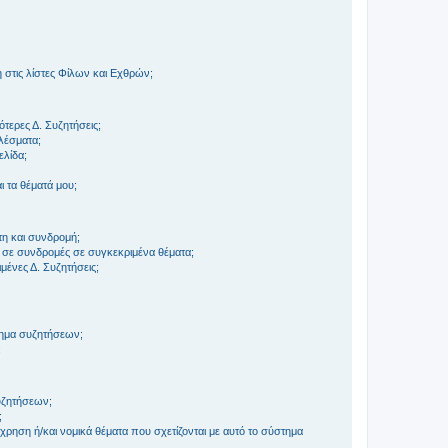
στις λίστες Φίλων και Εχθρών;
τερες Δ. Συζητήσεις;
ελέσματα;
ελίδα;
 τα θέματά μου;
τη και συνδρομή;
 σε συνδρομές σε συγκεκριμένα θέματα;
ένες Δ. Συζητήσεις;
τημα συζητήσεων;
;
συζητήσεων;
;
ρηση ή/και νομικά θέματα που σχετίζονται με αυτό το σύστημα