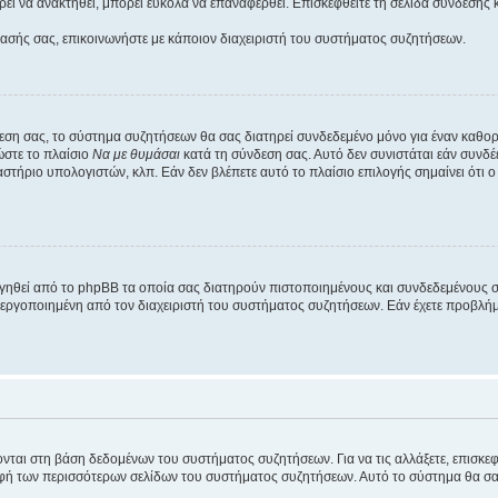
εί να ανακτηθεί, μπορεί εύκολα να επαναφερθεί. Επισκεφθείτε τη σελίδα σύνδεσης 
βασής σας, επικοινωνήστε με κάποιον διαχειριστή του συστήματος συζητήσεων.
εση σας, το σύστημα συζητήσεων θα σας διατηρεί συνδεδεμένο μόνο για έναν καθο
ώστε το πλαίσιο
Να με θυμάσαι
κατά τη σύνδεση σας. Αυτό δεν συνιστάται εάν συνδ
γαστήριο υπολογιστών, κλπ. Εάν δεν βλέπετε αυτό το πλαίσιο επιλογής σημαίνει ότι
ργηθεί από το phpBB τα οποία σας διατηρούν πιστοποιημένους και συνδεδεμένους 
εργοποιημένη από τον διαχειριστή του συστήματος συζητήσεων. Εάν έχετε προβλή
ύονται στη βάση δεδομένων του συστήματος συζητήσεων. Για να τις αλλάξετε, επισκ
 των περισσότερων σελίδων του συστήματος συζητήσεων. Αυτό το σύστημα θα σας επ