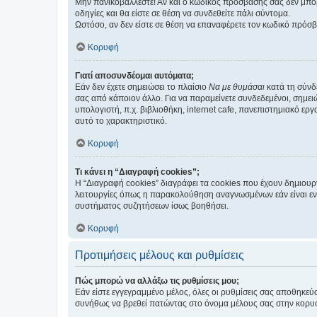
Μην πανικοβάλλεστε! Αν και ο κωδικός πρόσβασής σας δεν μπορ
οδηγίες και θα είστε σε θέση να συνδεθείτε πάλι σύντομα.
Ωστόσο, αν δεν είστε σε θέση να επαναφέρετε τον κωδικό πρόσ
Κορυφή
Γιατί αποσυνδέομαι αυτόματα;
Εάν δεν έχετε σημειώσει το πλαίσιο
Να με θυμάσαι
κατά τη σύνδ
σας από κάποιον άλλο. Για να παραμείνετε συνδεδεμένοι, σημει
υπολογιστή, π.χ. βιβλιοθήκη, internet cafe, πανεπιστημιακό ερ
αυτό το χαρακτηριστικό.
Κορυφή
Τι κάνει η “Διαγραφή cookies”;
Η “Διαγραφή cookies” διαγράφει τα cookies που έχουν δημιου
λειτουργίες όπως η παρακολούθηση αναγνωσμένων εάν είναι εν
συστήματος συζητήσεων ίσως βοηθήσει.
Κορυφή
Προτιμήσεις μέλους και ρυθμίσεις
Πώς μπορώ να αλλάξω τις ρυθμίσεις μου;
Εάν είστε εγγεγραμμένο μέλος, όλες οι ρυθμίσεις σας αποθηκε
συνήθως να βρεθεί πατώντας στο όνομα μέλους σας στην κορυφή