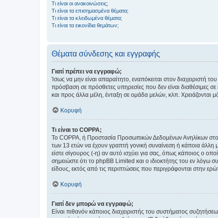
Τι είναι οι ανακοινώσεις;
Τι είναι τα επισημασμένα θέματα;
Τι είναι τα κλειδωμένα θέματα;
Τι είναι τα εικονίδια θεμάτων;
Θέματα σύνδεσης και εγγραφής
Γιατί πρέπει να εγγραφώ;
Ίσως να μην είναι απαραίτητο, εναπόκειται στον διαχειριστή 
πρόσβαση σε πρόσθετες υπηρεσίες που δεν είναι διαθέσιμες σ
και προς άλλα μέλη, ένταξη σε ομάδα μελών, κλπ. Χρειάζονται 
Κορυφή
Τι είναι το COPPA;
Το COPPA, ή Προστασία Προσωπικών Δεδομένων Ανηλίκων στο Δ
των 13 ετών να έχουν γραπτή γονική συναίνεση ή κάποια άλλη 
είστε σίγουρος (-η) αν αυτό ισχύει για σας, όπως κάποιος ο ο
σημειώστε ότι το phpBB Limited και ο ιδιοκτήτης του εν λόγω
είδους, εκτός από τις περιπτώσεις που περιγράφονται στην ερ
Κορυφή
Γιατί δεν μπορώ να εγγραφώ;
Είναι πιθανόν κάποιος διαχειριστής του συστήματος συζητήσεω