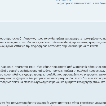
Πώς μπορώ να επικοινωνήσω με τον διαχει
του συστήματος συζητήσεων ως προς το αν θα πρέπει να εγγραφείτε προκειμένου να 
ε επισκέπτες όπως ο καθορισμός εικόνων μελών (avatars), προσωπικά μηνύματα, 
μόνο μερικά λεπτά για την εγγραφή σας οπότε σας συμβουλεύουμε να το κάνετε.
ιαδίκτυο, πράξη του 1998, είναι νόμος που απαιτεί από δικτυακούς τόπους οι ο
μέθοδο νομικής επιβεβαίωσης κηδεμόνα, που να επιτρέπει τη συλλογή προσωπικών 
ποίος προσπαθεί να εγγραφεί ή στην ιστοσελίδα που προσπαθείτε να εγγραφείτε, επ
 συστήματος συζητήσεων δεν μπορεί να δώσει νομική συμβουλή και δεν είναι ένα ση
ώτηση “Με ποιόν θα επικοινωνήσω σχετικά με νομικά ή θέματα κατάχρησης πάνω στο
ν να έχει απενεργοποιήσει τις εγγραφές για να αποτρέψει νέους επισκέπτες να εγγ