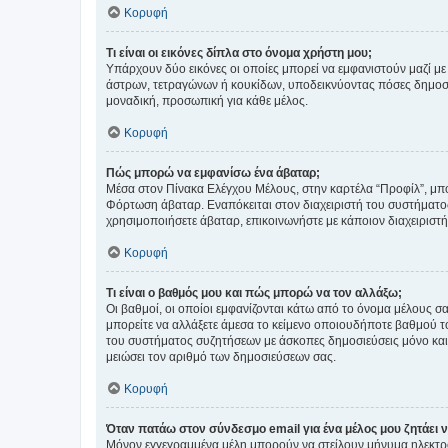
Κορυφή
Τι είναι οι εικόνες δίπλα στο όνομα χρήστη μου;
Υπάρχουν δύο εικόνες οι οποίες μπορεί να εμφανιστούν μαζί με
άστρων, τετραγώνων ή κουκίδων, υποδεικνύοντας πόσες δημοσιεύ
μοναδική, προσωπική για κάθε μέλος.
Κορυφή
Πώς μπορώ να εμφανίσω ένα άβαταρ;
Μέσα στον Πίνακα Ελέγχου Μέλους, στην καρτέλα “Προφίλ”, μπο
Φόρτωση άβαταρ. Εναπόκειται στον διαχειριστή του συστήματος 
χρησιμοποιήσετε άβαταρ, επικοινωνήστε με κάποιον διαχειριστ
Κορυφή
Τι είναι ο βαθμός μου και πώς μπορώ να τον αλλάξω;
Οι βαθμοί, οι οποίοι εμφανίζονται κάτω από το όνομα μέλους σα
μπορείτε να αλλάξετε άμεσα το κείμενο οποιουδήποτε βαθμού 
του συστήματος συζητήσεων με άσκοπες δημοσιεύσεις μόνο και 
μειώσει τον αριθμό των δημοσιεύσεων σας.
Κορυφή
Όταν πατάω στον σύνδεσμο email για ένα μέλος μου ζητάει 
Μόνον εγγεγραμμένα μέλη μπορούν να στείλουν μήνυμα ηλεκτρ