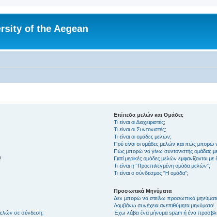
rsity of the Aegean
Επίπεδα μελών και Ομάδες
Τι είναι οι Διαχειριστές;
Τι είναι οι Συντονιστές;
Τι είναι οι ομάδες μελών;
Πού είναι οι ομάδες μελών και πώς μπορώ 
Πώς μπορώ να γίνω συντονιστής ομάδας μ
!
Γιατί μερικές ομάδες μελών εμφανίζονται με
Τι είναι η “Προεπιλεγμένη ομάδα μελών”;
Τι είναι ο σύνδεσμος "Η ομάδα”;
Προσωπικά Μηνύματα
Δεν μπορώ να στείλω προσωπικά μηνύματ
Λαμβάνω συνέχεια ανεπιθύμητα μηνύματα!
μελών σε σύνδεση;
Έχω λάβει ένα μήνυμα spam ή ένα προσβλη