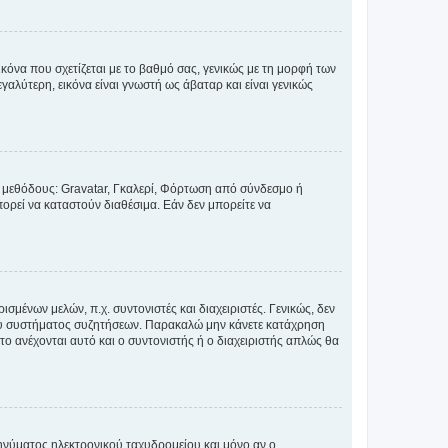
κόνα που σχετίζεται με το βαθμό σας, γενικώς με τη μορφή των
αλύτερη, εικόνα είναι γνωστή ως άβαταρ και είναι γενικώς
ς μεθόδους: Gravatar, Γκαλερί, Φόρτωση από σύνδεσμο ή
ορεί να καταστούν διαθέσιμα. Εάν δεν μπορείτε να
σμένων μελών, π.χ. συντονιστές και διαχειριστές. Γενικώς, δεν
του συστήματος συζητήσεων. Παρακαλώ μην κάνετε κατάχρηση
ο ανέχονται αυτό και ο συντονιστής ή ο διαχειριστής απλώς θα
νύματος ηλεκτρονικού ταχυδρομείου και μόνο αν ο