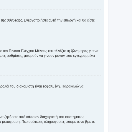
α της σύνδεσης
. Ενεργοποιήστε αυτή την επιλογή και θα είστε
τε τον Πίνακα Ελέγχου Μέλους και αλλάξτε τη ζώνη ώρας για να
ότερες ρυθμίσεις, μπορούν να γίνουν μόνον από εγγεγραμμένα
ο ρολόι του διακομιστή είναι εσφαλμένη. Παρακαλώ να
 να ζητήσετε από κάποιον διαχειριστή του συστήματος
έα μετάφραση. Περισσότερες πληροφορίες μπορείτε να βρείτε