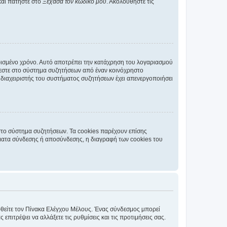
και πατήστε στο
Ξέχασα τον κωδικό μου
. Ακολουθήστε τις
ρισμένο χρόνο. Αυτό αποτρέπει την κατάχρηση του λογαριασμού
έεστε στο σύστημα συζητήσεων από έναν κοινόχρηστο
 ο διαχειριστής του συστήματος συζητήσεων έχει απενεργοποιήσει
στο σύστημα συζητήσεων. Τα cookies παρέχουν επίσης
ματα σύνδεσης ή αποσύνδεσης, η διαγραφή των cookies του
εφθείτε τον Πίνακα Ελέγχου Μέλους. Ένας σύνδεσμος μπορεί
ιτρέψει να αλλάξετε τις ρυθμίσεις και τις προτιμήσεις σας.