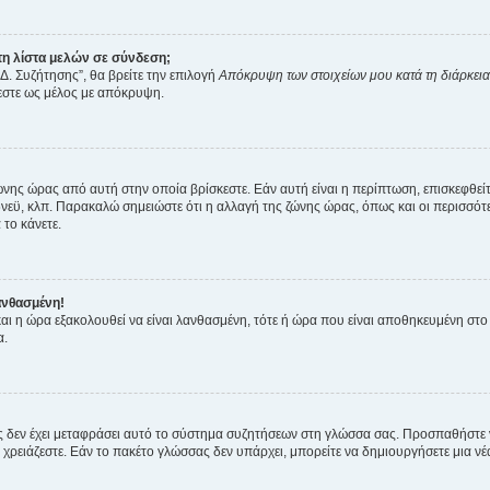
η λίστα μελών σε σύνδεση;
Δ. Συζήτησης”, θα βρείτε την επιλογή
Απόκρυψη των στοιχείων μου κατά τη διάρκει
ζεστε ως μέλος με απόκρυψη.
ζώνης ώρας από αυτή στην οποία βρίσκεστε. Εάν αυτή είναι η περίπτωση, επισκεφθεί
 Σίδνεϋ, κλπ. Παρακαλώ σημειώστε ότι η αλλαγή της ζώνης ώρας, όπως και οι περισσ
 το κάνετε.
ανθασμένη!
 και η ώρα εξακολουθεί να είναι λανθασμένη, τότε ή ώρα που είναι αποθηκευμένη στ
α.
νείς δεν έχει μεταφράσει αυτό το σύστημα συζητήσεων στη γλώσσα σας. Προσπαθήστε
χρειάζεστε. Εάν το πακέτο γλώσσας δεν υπάρχει, μπορείτε να δημιουργήσετε μια ν