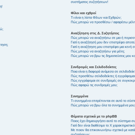
συστήματος συζητήσεων!
η!
Φίλοι και εχθροί
Τι είναι η λίστα Φίλων και Εχθρών;
Πώς μπορώ να προσθέσω / αφαιρέσω μέλη 
θώ;
Αναζήτηση στις Δ. Συζητήσεις
Πώς μπορώ να αναζητήσω σε μια ή περισσό
Γιατί η αναζήτησή μου δεν επιστρέφει αποτ
τηση;
Γιατί η αναζήτηση μου επιστρέφει μια κενή σ
Πώς μπορώ να αναζητήσω για μέλη;
Πώς μπορώ να βρω τις δημοσιεύσεις μου και
Συνδρομές και Σελιδοδείκτες
Ποια είναι η διαφορά ανάμεσα σε σελιδοδείκ
Πώς προσθέτω σελιδοδείκτες ή εγγράφομαι
Πώς εγγράφομαι σε συνδρομές σε συγκεκριμ
Πώς αφαιρώ τις συνδρομές μου;
Συνημμένα
Τι συνημμένα επιτρέπονται σε αυτό το σύσ
Πώς μπορώ να βρω όλα τα συνημμένα μου
Θέματα σχετικά με το phpBB
Ποιος έχει δημιουργήσει αυτό το σύστημα 
Γιατί δεν είναι διαθέσιμο το Χ χαρακτηριστικό
Με ποιον θα επικοινωνήσω σχετικά με κατάχ
συζητήσεων;