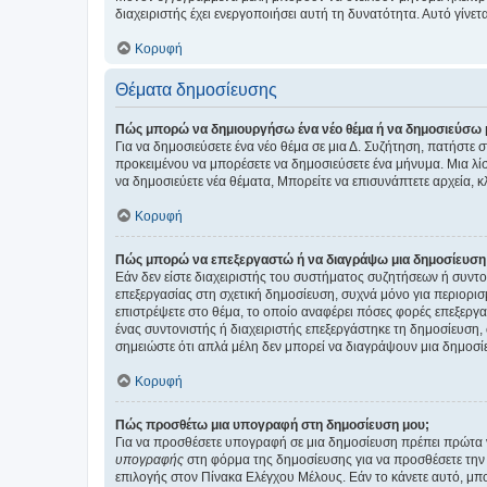
διαχειριστής έχει ενεργοποιήσει αυτή τη δυνατότητα. Αυτό γί
Κορυφή
Θέματα δημοσίευσης
Πώς μπορώ να δημιουργήσω ένα νέο θέμα ή να δημοσιεύσω 
Για να δημοσιεύσετε ένα νέο θέμα σε μια Δ. Συζήτηση, πατήστε 
προκειμένου να μπορέσετε να δημοσιεύσετε ένα μήνυμα. Μια λίσ
να δημοσιεύετε νέα θέματα, Μπορείτε να επισυνάπτετε αρχεία, κ
Κορυφή
Πώς μπορώ να επεξεργαστώ ή να διαγράψω μια δημοσίευση
Εάν δεν είστε διαχειριστής του συστήματος συζητήσεων ή συντο
επεξεργασίας στη σχετική δημοσίευση, συχνά μόνο για περιορισ
επιστρέψετε στο θέμα, το οποίο αναφέρει πόσες φορές επεξεργασ
ένας συντονιστής ή διαχειριστής επεξεργάστηκε τη δημοσίευση,
σημειώστε ότι απλά μέλη δεν μπορεί να διαγράψουν μια δημοσίε
Κορυφή
Πώς προσθέτω μια υπογραφή στη δημοσίευση μου;
Για να προσθέσετε υπογραφή σε μια δημοσίευση πρέπει πρώτα ν
υπογραφής
στη φόρμα της δημοσίευσης για να προσθέσετε την
επιλογής στον Πίνακα Ελέγχου Μέλους. Εάν το κάνετε αυτό, μπ