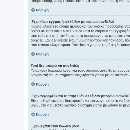
μπορεί επίσης να έχει αποκλείσει την IP διεύθυνσή σας ή να μ
Κορυφή
Έχω κάνει εγγραφή, αλλά δεν μπορώ να συνδεθώ!
Πρώτα, ελέγξτε το όνομα μέλους και τον κωδικό πρόσβασής σας.
ορίσει ότι είστε κάτω των 13 ετών κατά τη διάρκεια της εγγραφ
από εσάς είτε από τον διαχειριστή προκειμένου να μπορέσετε ν
οδηγίες. Εάν δεν λάβετε ένα μήνυμα ηλεκτρονικού ταχυδρομείο
από κάποιο φίλτρο spam. Εάν είστε σίγουρος (-η) ότι η διεύθυ
Κορυφή
Γιατί δεν μπορώ να συνδεθώ;
Υπάρχουν διάφοροι λόγοι για τους οποίους αυτό θα μπορούσε να
διαχειριστή του συστήματος συζητήσεων για να βεβαιωθείτε ότι δ
Κορυφή
Έχω εγγραφεί κατά το παρελθόν αλλά δεν μπορώ να συνδε
Είναι πιθανό κάποιος διαχειριστής να απενεργοποίησε ή να δι
μηνύματα για μεγάλο χρονικό διάστημα για να μειώσουν το μέγε
Κορυφή
Έχω ξεχάσει τον κωδικό μου!