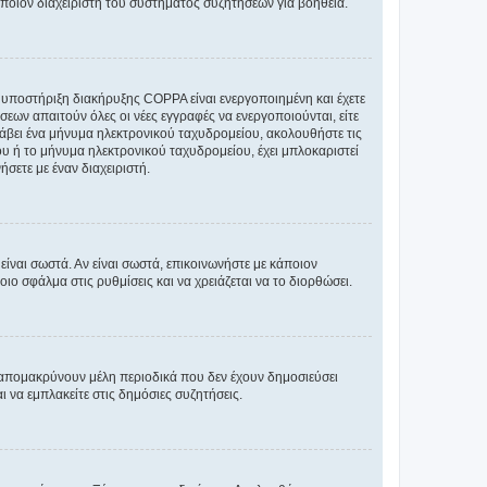
άποιον διαχειριστή του συστήματος συζητήσεων για βοήθεια.
η υποστήριξη διακήρυξης COPPA είναι ενεργοποιημένη και έχετε
σεων απαιτούν όλες οι νέες εγγραφές να ενεργοποιούνται, είτε
 λάβει ένα μήνυμα ηλεκτρονικού ταχυδρομείου, ακολουθήστε τις
υ ή το μήνυμα ηλεκτρονικού ταχυδρομείου, έχει μπλοκαριστεί
σετε με έναν διαχειριστή.
ίναι σωστά. Αν είναι σωστά, επικοινωνήστε με κάποιον
οιο σφάλμα στις ρυθμίσεις και να χρειάζεται να το διορθώσει.
 απομακρύνουν μέλη περιοδικά που δεν έχουν δημοσιεύσει
 να εμπλακείτε στις δημόσιες συζητήσεις.