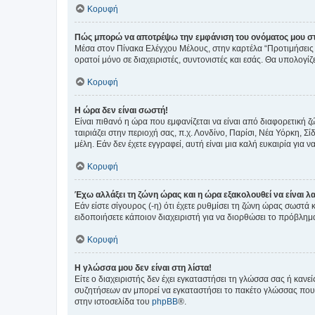
Κορυφή
Πώς μπορώ να αποτρέψω την εμφάνιση του ονόματος μου στ
Μέσα στον Πίνακα Ελέγχου Μέλους, στην καρτέλα “Προτιμήσεις 
ορατοί μόνο σε διαχειριστές, συντονιστές και εσάς. Θα υπολογί
Κορυφή
Η ώρα δεν είναι σωστή!
Είναι πιθανό η ώρα που εμφανίζεται να είναι από διαφορετική 
ταιριάζει στην περιοχή σας, π.χ. Λονδίνο, Παρίσι, Νέα Υόρκη,
μέλη. Εάν δεν έχετε εγγραφεί, αυτή είναι μια καλή ευκαιρία για να
Κορυφή
Έχω αλλάξει τη ζώνη ώρας και η ώρα εξακολουθεί να είναι λ
Εάν είστε σίγουρος (-η) ότι έχετε ρυθμίσει τη ζώνη ώρας σωστά
ειδοποιήσετε κάποιον διαχειριστή για να διορθώσει το πρόβλημ
Κορυφή
Η γλώσσα μου δεν είναι στη λίστα!
Είτε ο διαχειριστής δεν έχει εγκαταστήσει τη γλώσσα σας ή κα
συζητήσεων αν μπορεί να εγκαταστήσει το πακέτο γλώσσας που 
στην ιστοσελίδα του
phpBB
®.