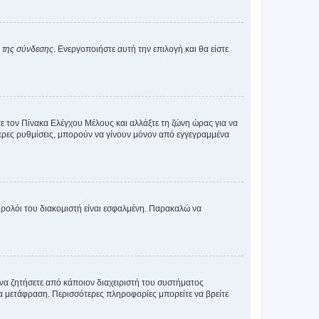
α της σύνδεσης
. Ενεργοποιήστε αυτή την επιλογή και θα είστε
τε τον Πίνακα Ελέγχου Μέλους και αλλάξτε τη ζώνη ώρας για να
ότερες ρυθμίσεις, μπορούν να γίνουν μόνον από εγγεγραμμένα
ο ρολόι του διακομιστή είναι εσφαλμένη. Παρακαλώ να
 να ζητήσετε από κάποιον διαχειριστή του συστήματος
έα μετάφραση. Περισσότερες πληροφορίες μπορείτε να βρείτε