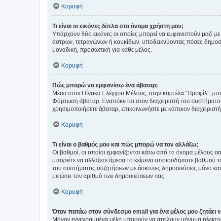
Κορυφή
Τι είναι οι εικόνες δίπλα στο όνομα χρήστη μου;
Υπάρχουν δύο εικόνες οι οποίες μπορεί να εμφανιστούν μαζί με
άστρων, τετραγώνων ή κουκίδων, υποδεικνύοντας πόσες δημοσιεύ
μοναδική, προσωπική για κάθε μέλος.
Κορυφή
Πώς μπορώ να εμφανίσω ένα άβαταρ;
Μέσα στον Πίνακα Ελέγχου Μέλους, στην καρτέλα “Προφίλ”, μπο
Φόρτωση άβαταρ. Εναπόκειται στον διαχειριστή του συστήματος 
χρησιμοποιήσετε άβαταρ, επικοινωνήστε με κάποιον διαχειριστ
Κορυφή
Τι είναι ο βαθμός μου και πώς μπορώ να τον αλλάξω;
Οι βαθμοί, οι οποίοι εμφανίζονται κάτω από το όνομα μέλους σα
μπορείτε να αλλάξετε άμεσα το κείμενο οποιουδήποτε βαθμού 
του συστήματος συζητήσεων με άσκοπες δημοσιεύσεις μόνο και 
μειώσει τον αριθμό των δημοσιεύσεων σας.
Κορυφή
Όταν πατάω στον σύνδεσμο email για ένα μέλος μου ζητάει 
Μόνον εγγεγραμμένα μέλη μπορούν να στείλουν μήνυμα ηλεκτρ