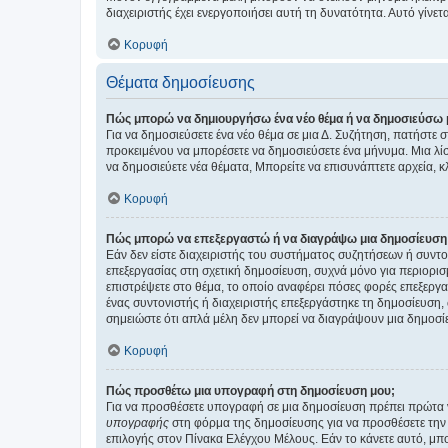
διαχειριστής έχει ενεργοποιήσει αυτή τη δυνατότητα. Αυτό γί
Κορυφή
Θέματα δημοσίευσης
Πώς μπορώ να δημιουργήσω ένα νέο θέμα ή να δημοσιεύσω 
Για να δημοσιεύσετε ένα νέο θέμα σε μια Δ. Συζήτηση, πατήστε 
προκειμένου να μπορέσετε να δημοσιεύσετε ένα μήνυμα. Μια λίσ
να δημοσιεύετε νέα θέματα, Μπορείτε να επισυνάπτετε αρχεία, κ
Κορυφή
Πώς μπορώ να επεξεργαστώ ή να διαγράψω μια δημοσίευση
Εάν δεν είστε διαχειριστής του συστήματος συζητήσεων ή συντο
επεξεργασίας στη σχετική δημοσίευση, συχνά μόνο για περιορισ
επιστρέψετε στο θέμα, το οποίο αναφέρει πόσες φορές επεξεργασ
ένας συντονιστής ή διαχειριστής επεξεργάστηκε τη δημοσίευση,
σημειώστε ότι απλά μέλη δεν μπορεί να διαγράψουν μια δημοσίε
Κορυφή
Πώς προσθέτω μια υπογραφή στη δημοσίευση μου;
Για να προσθέσετε υπογραφή σε μια δημοσίευση πρέπει πρώτα ν
υπογραφής
στη φόρμα της δημοσίευσης για να προσθέσετε την
επιλογής στον Πίνακα Ελέγχου Μέλους. Εάν το κάνετε αυτό, μπ