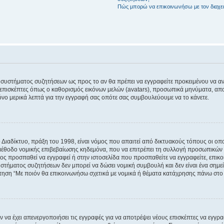
Πώς μπορώ να επικοινωνήσω με τον διαχει
του συστήματος συζητήσεων ως προς το αν θα πρέπει να εγγραφείτε προκειμένου να 
ε επισκέπτες όπως ο καθορισμός εικόνων μελών (avatars), προσωπικά μηνύματα, 
μόνο μερικά λεπτά για την εγγραφή σας οπότε σας συμβουλεύουμε να το κάνετε.
ιαδίκτυο, πράξη του 1998, είναι νόμος που απαιτεί από δικτυακούς τόπους οι ο
μέθοδο νομικής επιβεβαίωσης κηδεμόνα, που να επιτρέπει τη συλλογή προσωπικών 
ποίος προσπαθεί να εγγραφεί ή στην ιστοσελίδα που προσπαθείτε να εγγραφείτε, επ
 συστήματος συζητήσεων δεν μπορεί να δώσει νομική συμβουλή και δεν είναι ένα ση
ώτηση “Με ποιόν θα επικοινωνήσω σχετικά με νομικά ή θέματα κατάχρησης πάνω στο
ν να έχει απενεργοποιήσει τις εγγραφές για να αποτρέψει νέους επισκέπτες να εγγ