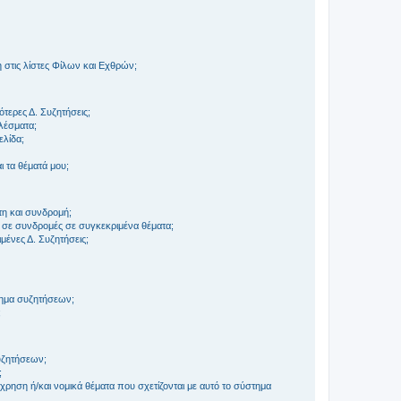
στις λίστες Φίλων και Εχθρών;
τερες Δ. Συζητήσεις;
ελέσματα;
ελίδα;
 τα θέματά μου;
τη και συνδρομή;
 σε συνδρομές σε συγκεκριμένα θέματα;
ένες Δ. Συζητήσεις;
τημα συζητήσεων;
;
συζητήσεων;
;
ρηση ή/και νομικά θέματα που σχετίζονται με αυτό το σύστημα