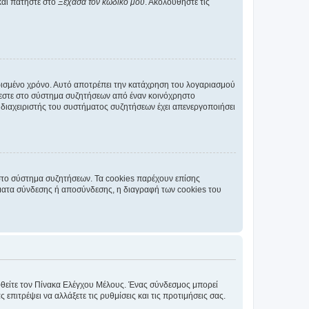
και πατήστε στο
Ξέχασα τον κωδικό μου
. Ακολουθήστε τις
ρισμένο χρόνο. Αυτό αποτρέπει την κατάχρηση του λογαριασμού
έεστε στο σύστημα συζητήσεων από έναν κοινόχρηστο
 ο διαχειριστής του συστήματος συζητήσεων έχει απενεργοποιήσει
στο σύστημα συζητήσεων. Τα cookies παρέχουν επίσης
ματα σύνδεσης ή αποσύνδεσης, η διαγραφή των cookies του
εφθείτε τον Πίνακα Ελέγχου Μέλους. Ένας σύνδεσμος μπορεί
ιτρέψει να αλλάξετε τις ρυθμίσεις και τις προτιμήσεις σας.