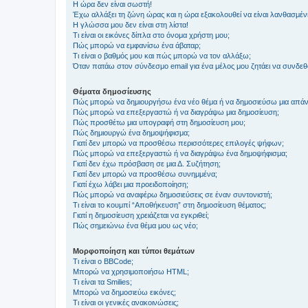
Η ώρα δεν είναι σωστή!
Έχω αλλάξει τη ζώνη ώρας και η ώρα εξακολουθεί να είναι λανθασμέν
Η γλώσσα μου δεν είναι στη λίστα!
Τι είναι οι εικόνες δίπλα στο όνομα χρήστη μου;
Πώς μπορώ να εμφανίσω ένα άβαταρ;
Τι είναι ο βαθμός μου και πώς μπορώ να τον αλλάξω;
Όταν πατάω στον σύνδεσμο email για ένα μέλος μου ζητάει να συνδε
Θέματα δημοσίευσης
Πώς μπορώ να δημιουργήσω ένα νέο θέμα ή να δημοσιεύσω μια απάν
Πώς μπορώ να επεξεργαστώ ή να διαγράψω μια δημοσίευση;
Πώς προσθέτω μια υπογραφή στη δημοσίευση μου;
Πώς δημιουργώ ένα δημοψήφισμα;
Γιατί δεν μπορώ να προσθέσω περισσότερες επιλογές ψήφων;
Πώς μπορώ να επεξεργαστώ ή να διαγράψω ένα δημοψήφισμα;
Γιατί δεν έχω πρόσβαση σε μια Δ. Συζήτηση;
Γιατί δεν μπορώ να προσθέσω συνημμένα;
Γιατί έχω λάβει μια προειδοποίηση;
Πώς μπορώ να αναφέρω δημοσιεύσεις σε έναν συντονιστή;
Τι είναι το κουμπί “Αποθήκευση” στη δημοσίευση θέματος;
Γιατί η δημοσίευση χρειάζεται να εγκριθεί;
Πώς σημειώνω ένα θέμα μου ως νέο;
Μορφοποίηση και τύποι θεμάτων
Τι είναι ο BBCode;
Μπορώ να χρησιμοποιήσω HTML;
Τι είναι τα Smilies;
Μπορώ να δημοσιεύω εικόνες;
Τι είναι οι γενικές ανακοινώσεις;