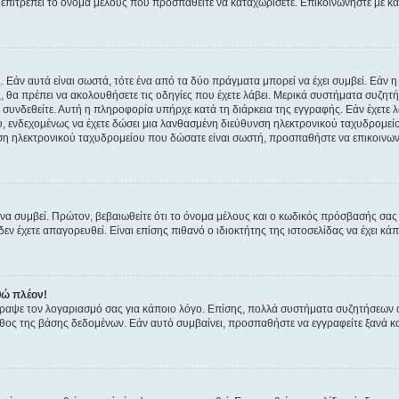
ην επιτρέπει το όνομα μέλους που προσπαθείτε να καταχωρίσετε. Επικοινωνήστε με κ
 Εάν αυτά είναι σωστά, τότε ένα από τα δύο πράγματα μπορεί να έχει συμβεί. Εάν 
ής, θα πρέπει να ακολουθήσετε τις οδηγίες που έχετε λάβει. Μερικά συστήματα συζητή
α συνδεθείτε. Αυτή η πληροφορία υπήρχε κατά τη διάρκεια της εγγραφής. Εάν έχετε
υ, ενδεχομένως να έχετε δώσει μια λανθασμένη διεύθυνση ηλεκτρονικού ταχυδρομείο
νση ηλεκτρονικού ταχυδρομείου που δώσατε είναι σωστή, προσπαθήστε να επικοινωνή
 συμβεί. Πρώτον, βεβαιωθείτε ότι το όνομα μέλους και ο κωδικός πρόσβασής σας ε
εν έχετε απαγορευθεί. Είναι επίσης πιθανό ο ιδιοκτήτης της ιστοσελίδας να έχει κάπ
θώ πλέον!
έγραψε τον λογαριασμό σας για κάποιο λόγο. Επίσης, πολλά συστήματα συζητήσεων
θος της βάσης δεδομένων. Εάν αυτό συμβαίνει, προσπαθήστε να εγγραφείτε ξανά και