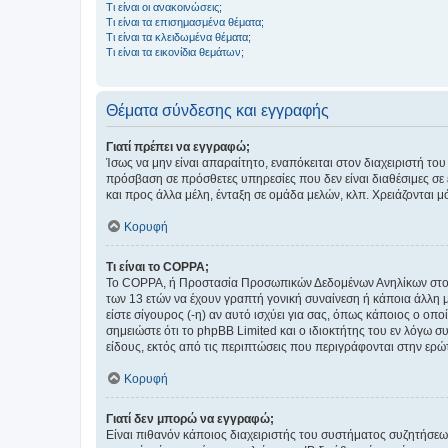
Τι είναι οι ανακοινώσεις;
Τι είναι τα επισημασμένα θέματα;
Τι είναι τα κλειδωμένα θέματα;
Τι είναι τα εικονίδια θεμάτων;
Θέματα σύνδεσης και εγγραφής
Γιατί πρέπει να εγγραφώ;
Ίσως να μην είναι απαραίτητο, εναπόκειται στον διαχειριστή 
πρόσβαση σε πρόσθετες υπηρεσίες που δεν είναι διαθέσιμες σ
και προς άλλα μέλη, ένταξη σε ομάδα μελών, κλπ. Χρειάζονται 
Κορυφή
Τι είναι το COPPA;
Το COPPA, ή Προστασία Προσωπικών Δεδομένων Ανηλίκων στο Δ
των 13 ετών να έχουν γραπτή γονική συναίνεση ή κάποια άλλη 
είστε σίγουρος (-η) αν αυτό ισχύει για σας, όπως κάποιος ο ο
σημειώστε ότι το phpBB Limited και ο ιδιοκτήτης του εν λόγω
είδους, εκτός από τις περιπτώσεις που περιγράφονται στην ερ
Κορυφή
Γιατί δεν μπορώ να εγγραφώ;
Είναι πιθανόν κάποιος διαχειριστής του συστήματος συζητήσεω