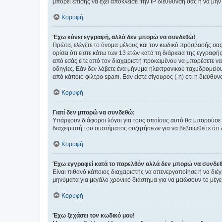
μπορεί επίσης να έχει αποκλείσει την IP διεύθυνσή σας ή να μ
Κορυφή
Έχω κάνει εγγραφή, αλλά δεν μπορώ να συνδεθώ!
Πρώτα, ελέγξτε το όνομα μέλους και τον κωδικό πρόσβασής σας.
ορίσει ότι είστε κάτω των 13 ετών κατά τη διάρκεια της εγγραφ
από εσάς είτε από τον διαχειριστή προκειμένου να μπορέσετε ν
οδηγίες. Εάν δεν λάβετε ένα μήνυμα ηλεκτρονικού ταχυδρομείο
από κάποιο φίλτρο spam. Εάν είστε σίγουρος (-η) ότι η διεύθυ
Κορυφή
Γιατί δεν μπορώ να συνδεθώ;
Υπάρχουν διάφοροι λόγοι για τους οποίους αυτό θα μπορούσε να
διαχειριστή του συστήματος συζητήσεων για να βεβαιωθείτε ότι δ
Κορυφή
Έχω εγγραφεί κατά το παρελθόν αλλά δεν μπορώ να συνδε
Είναι πιθανό κάποιος διαχειριστής να απενεργοποίησε ή να δι
μηνύματα για μεγάλο χρονικό διάστημα για να μειώσουν το μέγε
Κορυφή
Έχω ξεχάσει τον κωδικό μου!