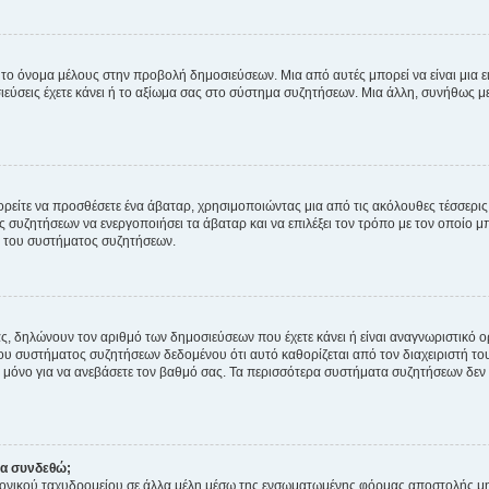
 το όνομα μέλους στην προβολή δημοσιεύσεων. Μια από αυτές μπορεί να είναι μια ει
σεις έχετε κάνει ή το αξίωμα σας στο σύστημα συζητήσεων. Μια άλλη, συνήθως μεγ
ρείτε να προσθέσετε ένα άβαταρ, χρησιμοποιώντας μια από τις ακόλουθες τέσσερι
συζητήσεων να ενεργοποιήσει τα άβαταρ και να επιλέξει τον τρόπο με τον οποίο μπ
ή του συστήματος συζητήσεων.
ς, δηλώνουν τον αριθμό των δημοσιεύσεων που έχετε κάνει ή είναι αναγνωριστικό ορι
του συστήματος συζητήσεων δεδομένου ότι αυτό καθορίζεται από τον διαχειριστή 
μόνο για να ανεβάσετε τον βαθμό σας. Τα περισσότερα συστήματα συζητήσεων δεν τ
να συνδεθώ;
ονικού ταχυδρομείου σε άλλα μέλη μέσω της ενσωματωμένης φόρμας αποστολής μη