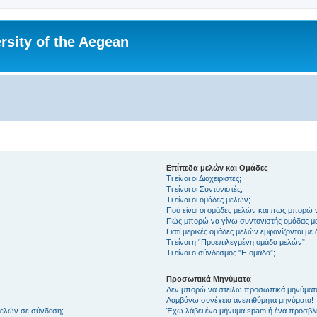
rsity of the Aegean
Επίπεδα μελών και Ομάδες
Τι είναι οι Διαχειριστές;
Τι είναι οι Συντονιστές;
Τι είναι οι ομάδες μελών;
Πού είναι οι ομάδες μελών και πώς μπορώ 
Πώς μπορώ να γίνω συντονιστής ομάδας μ
!
Γιατί μερικές ομάδες μελών εμφανίζονται με
Τι είναι η “Προεπιλεγμένη ομάδα μελών”;
Τι είναι ο σύνδεσμος "Η ομάδα”;
Προσωπικά Μηνύματα
Δεν μπορώ να στείλω προσωπικά μηνύματ
Λαμβάνω συνέχεια ανεπιθύμητα μηνύματα!
μελών σε σύνδεση;
Έχω λάβει ένα μήνυμα spam ή ένα προσβλη