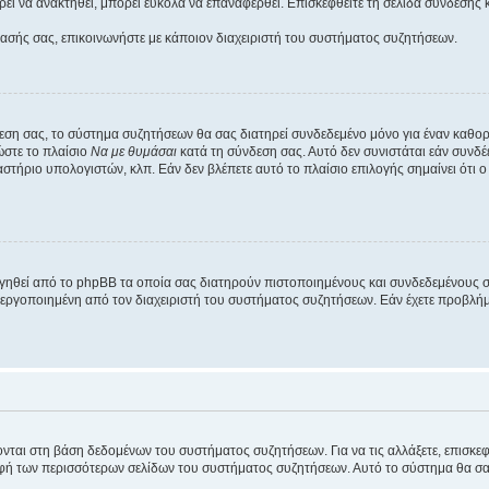
εί να ανακτηθεί, μπορεί εύκολα να επαναφερθεί. Επισκεφθείτε τη σελίδα σύνδεσης 
βασής σας, επικοινωνήστε με κάποιον διαχειριστή του συστήματος συζητήσεων.
εση σας, το σύστημα συζητήσεων θα σας διατηρεί συνδεδεμένο μόνο για έναν καθο
ώστε το πλαίσιο
Να με θυμάσαι
κατά τη σύνδεση σας. Αυτό δεν συνιστάται εάν συνδ
γαστήριο υπολογιστών, κλπ. Εάν δεν βλέπετε αυτό το πλαίσιο επιλογής σημαίνει ότι
ργηθεί από το phpBB τα οποία σας διατηρούν πιστοποιημένους και συνδεδεμένους 
εργοποιημένη από τον διαχειριστή του συστήματος συζητήσεων. Εάν έχετε προβλή
ύονται στη βάση δεδομένων του συστήματος συζητήσεων. Για να τις αλλάξετε, επισκ
 των περισσότερων σελίδων του συστήματος συζητήσεων. Αυτό το σύστημα θα σας επ