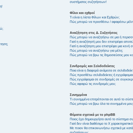
συστήματος συζητήσεων!
η!
Φίλοι και εχθροί
Τι είναι η λίστα Φίλων και Εχθρών;
Πώς μπορώ να προσθέσω / αφαιρέσω μέλη 
θώ;
Αναζήτηση στις Δ. Συζητήσεις
Πώς μπορώ να αναζητήσω σε μια ή περισσό
Γιατί η αναζήτησή μου δεν επιστρέφει αποτ
τηση;
Γιατί η αναζήτηση μου επιστρέφει μια κενή σ
Πώς μπορώ να αναζητήσω για μέλη;
Πώς μπορώ να βρω τις δημοσιεύσεις μου και
Συνδρομές και Σελιδοδείκτες
Ποια είναι η διαφορά ανάμεσα σε σελιδοδείκ
Πώς προσθέτω σελιδοδείκτες ή εγγράφομαι
Πώς εγγράφομαι σε συνδρομές σε συγκεκριμ
Πώς αφαιρώ τις συνδρομές μου;
Συνημμένα
Τι συνημμένα επιτρέπονται σε αυτό το σύσ
Πώς μπορώ να βρω όλα τα συνημμένα μου
Θέματα σχετικά με το phpBB
Ποιος έχει δημιουργήσει αυτό το σύστημα 
Γιατί δεν είναι διαθέσιμο το Χ χαρακτηριστικό
Με ποιον θα επικοινωνήσω σχετικά με κατάχ
συζητήσεων;