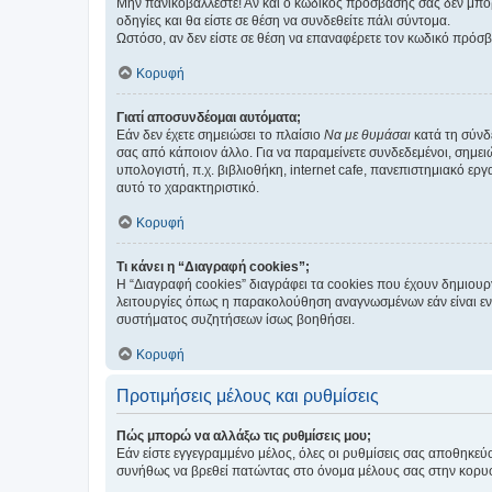
Μην πανικοβάλλεστε! Αν και ο κωδικός πρόσβασής σας δεν μπορ
οδηγίες και θα είστε σε θέση να συνδεθείτε πάλι σύντομα.
Ωστόσο, αν δεν είστε σε θέση να επαναφέρετε τον κωδικό πρόσ
Κορυφή
Γιατί αποσυνδέομαι αυτόματα;
Εάν δεν έχετε σημειώσει το πλαίσιο
Να με θυμάσαι
κατά τη σύνδ
σας από κάποιον άλλο. Για να παραμείνετε συνδεδεμένοι, σημει
υπολογιστή, π.χ. βιβλιοθήκη, internet cafe, πανεπιστημιακό ερ
αυτό το χαρακτηριστικό.
Κορυφή
Τι κάνει η “Διαγραφή cookies”;
Η “Διαγραφή cookies” διαγράφει τα cookies που έχουν δημιου
λειτουργίες όπως η παρακολούθηση αναγνωσμένων εάν είναι εν
συστήματος συζητήσεων ίσως βοηθήσει.
Κορυφή
Προτιμήσεις μέλους και ρυθμίσεις
Πώς μπορώ να αλλάξω τις ρυθμίσεις μου;
Εάν είστε εγγεγραμμένο μέλος, όλες οι ρυθμίσεις σας αποθηκε
συνήθως να βρεθεί πατώντας στο όνομα μέλους σας στην κορυφή