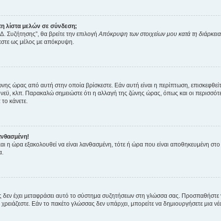
η λίστα μελών σε σύνδεση;
Δ. Συζήτησης”, θα βρείτε την επιλογή
Απόκρυψη των στοιχείων μου κατά τη διάρκει
ζεστε ως μέλος με απόκρυψη.
ζώνης ώρας από αυτή στην οποία βρίσκεστε. Εάν αυτή είναι η περίπτωση, επισκεφθεί
 Σίδνεϋ, κλπ. Παρακαλώ σημειώστε ότι η αλλαγή της ζώνης ώρας, όπως και οι περισσ
 το κάνετε.
ανθασμένη!
 και η ώρα εξακολουθεί να είναι λανθασμένη, τότε ή ώρα που είναι αποθηκευμένη στ
α.
νείς δεν έχει μεταφράσει αυτό το σύστημα συζητήσεων στη γλώσσα σας. Προσπαθήστε
χρειάζεστε. Εάν το πακέτο γλώσσας δεν υπάρχει, μπορείτε να δημιουργήσετε μια ν