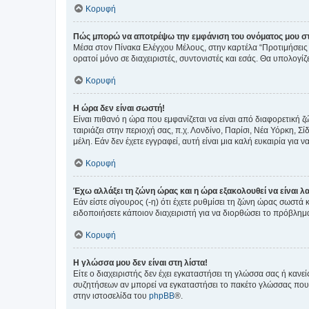
Κορυφή
Πώς μπορώ να αποτρέψω την εμφάνιση του ονόματος μου στ
Μέσα στον Πίνακα Ελέγχου Μέλους, στην καρτέλα “Προτιμήσεις 
ορατοί μόνο σε διαχειριστές, συντονιστές και εσάς. Θα υπολογί
Κορυφή
Η ώρα δεν είναι σωστή!
Είναι πιθανό η ώρα που εμφανίζεται να είναι από διαφορετική 
ταιριάζει στην περιοχή σας, π.χ. Λονδίνο, Παρίσι, Νέα Υόρκη,
μέλη. Εάν δεν έχετε εγγραφεί, αυτή είναι μια καλή ευκαιρία για να
Κορυφή
Έχω αλλάξει τη ζώνη ώρας και η ώρα εξακολουθεί να είναι λ
Εάν είστε σίγουρος (-η) ότι έχετε ρυθμίσει τη ζώνη ώρας σωστά
ειδοποιήσετε κάποιον διαχειριστή για να διορθώσει το πρόβλημ
Κορυφή
Η γλώσσα μου δεν είναι στη λίστα!
Είτε ο διαχειριστής δεν έχει εγκαταστήσει τη γλώσσα σας ή κα
συζητήσεων αν μπορεί να εγκαταστήσει το πακέτο γλώσσας που 
στην ιστοσελίδα του
phpBB
®.