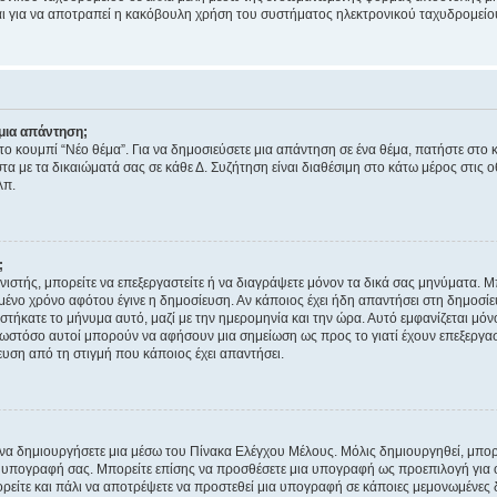
νεται για να αποτραπεί η κακόβουλη χρήση του συστήματος ηλεκτρονικού ταχυδρομεί
μια απάντηση;
στο κουμπί “Νέο θέμα”. Για να δημοσιεύσετε μια απάντηση σε ένα θέμα, πατήστε στο 
τα με τα δικαιώματά σας σε κάθε Δ. Συζήτηση είναι διαθέσιμη στο κάτω μέρος στις 
λπ.
;
νιστής, μπορείτε να επεξεργαστείτε ή να διαγράψετε μόνον τα δικά σας μηνύματα. 
μένο χρόνο αφότου έγινε η δημοσίευση. Αν κάποιος έχει ήδη απαντήσει στη δημοσίε
τήκατε το μήνυμα αυτό, μαζί με την ημερομηνία και την ώρα. Αυτό εμφανίζεται μόνο
 ωστόσο αυτοί μπορούν να αφήσουν μια σημείωση ως προς το γιατί έχουν επεξεργασ
υση από τη στιγμή που κάποιος έχει απαντήσει.
α δημιουργήσετε μια μέσω του Πίνακα Ελέγχου Μέλους. Μόλις δημιουργηθεί, μπορε
 υπογραφή σας. Μπορείτε επίσης να προσθέσετε μια υπογραφή ως προεπιλογή για ό
ορείτε και πάλι να αποτρέψετε να προστεθεί μια υπογραφή σε κάποιες μεμονωμένες