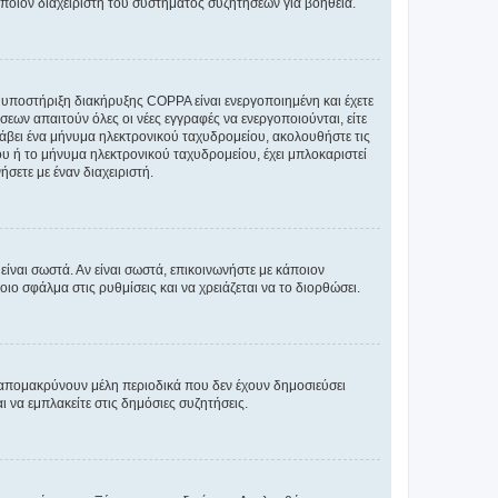
άποιον διαχειριστή του συστήματος συζητήσεων για βοήθεια.
η υποστήριξη διακήρυξης COPPA είναι ενεργοποιημένη και έχετε
σεων απαιτούν όλες οι νέες εγγραφές να ενεργοποιούνται, είτε
 λάβει ένα μήνυμα ηλεκτρονικού ταχυδρομείου, ακολουθήστε τις
υ ή το μήνυμα ηλεκτρονικού ταχυδρομείου, έχει μπλοκαριστεί
σετε με έναν διαχειριστή.
ίναι σωστά. Αν είναι σωστά, επικοινωνήστε με κάποιον
οιο σφάλμα στις ρυθμίσεις και να χρειάζεται να το διορθώσει.
 απομακρύνουν μέλη περιοδικά που δεν έχουν δημοσιεύσει
 να εμπλακείτε στις δημόσιες συζητήσεις.