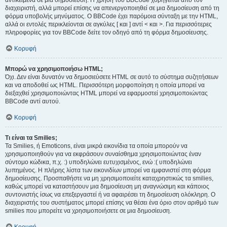
αντικείμενα σε μια δημοσίευση. Η χρήση του BBCode χορηγείται από τον
διαχειριστή, αλλά μπορεί επίσης να απενεργοποιηθεί σε μια δημοσίευση από τη
φόρμα υποβολής μηνύματος. Ο BBCode έχει παρόμοια σύνταξη με την HTML,
αλλά οι εντολές περικλείονται σε αγκύλες [ και ] αντί < και >. Για περισσότερες
πληροφορίες για τον BBCode δείτε τον οδηγό από τη φόρμα δημοσίευσης.
Κορυφή
Μπορώ να χρησιμοποιήσω HTML;
Όχι. Δεν είναι δυνατόν να δημοσιεύσετε HTML σε αυτό το σύστημα συζητήσεων
και να αποδοθεί ως HTML. Περισσότερη μορφοποίηση η οποία μπορεί να
διεξαχθεί χρησιμοποιώντας HTML μπορεί να εφαρμοστεί χρησιμοποιώντας
BBCode αντί αυτού.
Κορυφή
Τι είναι τα Smilies;
Τα Smilies, ή Emoticons, είναι μικρά εικονίδια τα οποία μπορούν να
χρησιμοποιηθούν για να εκφράσουν συναίσθημα χρησιμοποιώντας έναν
σύντομο κώδικα, π.χ. :) υποδηλώνει ευτυχισμένος, ενώ :( υποδηλώνει
λυπημένος. Η πλήρης λίστα των εικονιδίων μπορεί να εμφανιστεί στη φόρμα
δημοσίευσης. Προσπαθήστε να μη χρησιμοποιείτε καταχρηστικώς τα smilies,
καθώς μπορεί να καταστήσουν μια δημοσίευση μη αναγνώσιμη και κάποιος
συντονιστής ίσως να επεξεργαστεί ή να αφαιρέσει τη δημοσίευση ολόκληρη. Ο
διαχειριστής του συστήματος μπορεί επίσης να θέσει ένα όριο στον αριθμό των
smilies που μπορείτε να χρησιμοποιήσετε σε μια δημοσίευση.