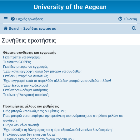
University of the Aegean
Συχνές ερωτήσεις
Σύνδεση
Α
Board
Συνήθεις ερωτήσεις
ν
Συνήθεις ερωτήσεις
α
ζ
Θέματα σύνδεσης και εγγραφής
Γιατί πρέπει να εγγραφώ;
ή
Τι είναι το COPPA;
τ
Γιατί δεν μπορώ να εγγραφώ;
Έχω κάνει εγγραφή, αλλά δεν μπορώ να συνδεθώ!
η
Γιατί δεν μπορώ να συνδεθώ;
Έχω εγγραφεί κατά το παρελθόν αλλά δεν μπορώ να συνδεθώ πλέον!
σ
Έχω ξεχάσει τον κωδικό μου!
η
Γιατί αποσυνδέομαι αυτόματα;
Τι κάνει η “Διαγραφή cookies”;
Προτιμήσεις μέλους και ρυθμίσεις
Πώς μπορώ να αλλάξω τις ρυθμίσεις μου;
Πώς μπορώ να αποτρέψω την εμφάνιση του ονόματος μου στη λίστα μελών σε
σύνδεση;
Η ώρα δεν είναι σωστή!
Έχω αλλάξει τη ζώνη ώρας και η ώρα εξακολουθεί να είναι λανθασμένη!
Η γλώσσα μου δεν είναι στη λίστα!
Τι είναι οι εικόνες δίπλα στο όνομα χρήστη μου;