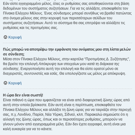
Εάν είστε εγγεγραμμένο μέλος, όλες οι ρυθμίσεις σας αποθηκεύονται στη βάση
δεδομένων του συστήματος συζητήσεων. Για να τις αλλάξετε, επισκεφθείτε τον
Πίνακα Ελέγχου Μέλους. Ένας σύνδεσμος μπορεί συνήθως να βρεθεί πατώντας
στο όνομα μέλους σας στην κορυφή των περισσότερων σελίδων του
συστήματος συζητήσεων. Αυτό το σύστημα θα σας επιτρέψει να αλλάξετε τις
ρυθμίσεις και τις προτιμήσεις σας.
Κορυφή
Πώς μπορώ να αποτρέψω την εμφάνιση του ονόματος μου στη λίστα μελών
σε σύνδεση;
Μέσα στον Πίνακα Ελέγχου Μέλους, στην καρτέλα “Προτιμήσεις Δ. Συζήτησης”,
θα βρείτε την επιλογή
Απόκρυψη των στοιχείων μου κατά τη διάρκεια της
σύνδεσης
. Ενεργοποιήστε αυτή την επιλογή και θα είστε ορατοί μόνο σε
διαχειριστές, συντονιστές και εσάς. Θα υπολογίζεστε ως μέλος με απόκρυψη.
Κορυφή
Η ώρα δεν είναι σωστή!
Είναι πιθανό η ώρα που εμφανίζεται να είναι από διαφορετική ζώνης ώρας από
αυτή στην οποία βρίσκεστε. Εάν αυτή είναι η περίπτωση, επισκεφθείτε τον
Πίνακα Ελέγχου Μέλους και αλλάξτε τη ζώνη ώρας για να ταιριάζει στην περιοχή
σας, π.χ. Λονδίνο, Παρίσι, Νέα Υόρκη, Σίδνεϋ, κλπ. Παρακαλώ σημειώστε ότι η
αλλαγή της ζώνης ώρας, όπως και οι περισσότερες ρυθμίσεις, μπορούν να
γίνουν μόνον από εγγεγραμμένα μέλη. Εάν δεν έχετε εγγραφεί, αυτή είναι μια
καλή ευκαιρία για να το κάνετε.