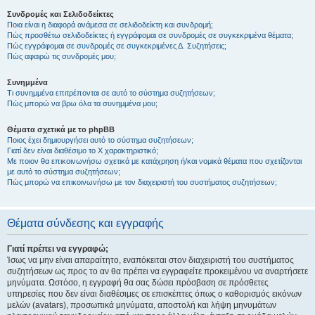
Συνδρομές και Σελιδοδείκτες
Ποια είναι η διαφορά ανάμεσα σε σελιδοδείκτη και συνδρομή;
Πώς προσθέτω σελιδοδείκτες ή εγγράφομαι σε συνδρομές σε συγκεκριμένα θέματα;
Πώς εγγράφομαι σε συνδρομές σε συγκεκριμένες Δ. Συζητήσεις;
Πώς αφαιρώ τις συνδρομές μου;
Συνημμένα
Τι συνημμένα επιτρέπονται σε αυτό το σύστημα συζητήσεων;
Πώς μπορώ να βρω όλα τα συνημμένα μου;
Θέματα σχετικά με το phpBB
Ποιος έχει δημιουργήσει αυτό το σύστημα συζητήσεων;
Γιατί δεν είναι διαθέσιμο το Χ χαρακτηριστικό;
Με ποιον θα επικοινωνήσω σχετικά με κατάχρηση ή/και νομικά θέματα που σχετίζονται
με αυτό το σύστημα συζητήσεων;
Πώς μπορώ να επικοινωνήσω με τον διαχειριστή του συστήματος συζητήσεων;
Θέματα σύνδεσης και εγγραφής
Γιατί πρέπει να εγγραφώ;
Ίσως να μην είναι απαραίτητο, εναπόκειται στον διαχειριστή του συστήματος
συζητήσεων ως προς το αν θα πρέπει να εγγραφείτε προκειμένου να αναρτήσετε
μηνύματα. Ωστόσο, η εγγραφή θα σας δώσει πρόσβαση σε πρόσθετες
υπηρεσίες που δεν είναι διαθέσιμες σε επισκέπτες όπως ο καθορισμός εικόνων
μελών (avatars), προσωπικά μηνύματα, αποστολή και λήψη μηνυμάτων