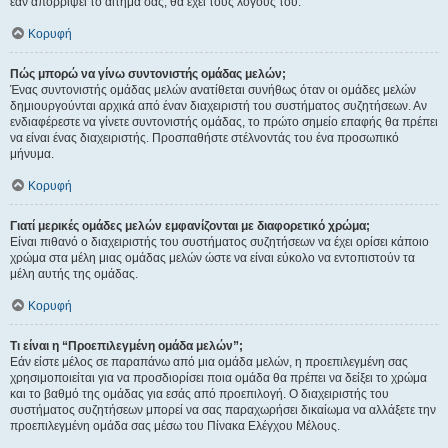
εάν απορρίψει το αίτημα σας, θα έχει τους λόγους του.
Κορυφή
Πώς μπορώ να γίνω συντονιστής ομάδας μελών;
Ένας συντονιστής ομάδας μελών ανατίθεται συνήθως όταν οι ομάδες μελών
δημιουργούνται αρχικά από έναν διαχειριστή του συστήματος συζητήσεων. Αν
ενδιαφέρεστε να γίνετε συντονιστής ομάδας, το πρώτο σημείο επαφής θα πρέπει
να είναι ένας διαχειριστής. Προσπαθήστε στέλνοντάς του ένα προσωπικό
μήνυμα.
Κορυφή
Γιατί μερικές ομάδες μελών εμφανίζονται με διαφορετικό χρώμα;
Είναι πιθανό ο διαχειριστής του συστήματος συζητήσεων να έχει ορίσει κάποιο
χρώμα στα μέλη μιας ομάδας μελών ώστε να είναι εύκολο να εντοπιστούν τα
μέλη αυτής της ομάδας.
Κορυφή
Τι είναι η “Προεπιλεγμένη ομάδα μελών”;
Εάν είστε μέλος σε παραπάνω από μια ομάδα μελών, η προεπιλεγμένη σας
χρησιμοποιείται για να προσδιορίσει ποια ομάδα θα πρέπει να δείξει το χρώμα
και το βαθμό της ομάδας για εσάς από προεπιλογή. Ο διαχειριστής του
συστήματος συζητήσεων μπορεί να σας παραχωρήσει δικαίωμα να αλλάξετε την
προεπιλεγμένη ομάδα σας μέσω του Πίνακα Ελέγχου Μέλους.