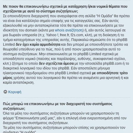
Με ποιον θα επικοινωνήσω σχετικά με κατάχρηση ή/και νομικά θέματα που
σχετίζονται με αυτό το σύστημα συζητήσεων;
Σε οποιονδήποτε διαχειριστή που αναγράφεται στη σελίδα “Η Ομάδα” θα πρέπει
να είναι ένα κατάλληλο σημείο επαφής για τις καταγγελίες σας. Εάν αυτός
εξακολουθεί να μην ανταποκρίνεται τότε θα πρέπει να επικοινωνήσετε με τον
ιδιοκτήτη του domain (κάντε μια
whois αναζήτηση
) ή, εάν αυτός λειτουργεί σε
μια δωρεάν υπηρεσία (π.χ. Yahoo !, free.fr, f2s.com, κλπ), με τη διοίκηση ή το
τμήμα καταχρήσεων της υπηρεσίας αυτής. Παρακαλώ σημειώστε ότι το phpBB
Limited
δεν έχει καμία αρμοδιότητα
και δεν μπορεί με οποιονδήποτε τρόπο να
θεωρηθεί υπεύθυνο για το πώς, πού ή από ποιον χρησιμοποιείται αυτό το
σύστημα συζητήσεων. Μην επικοινωνείτε με το phpBB Limited σχετικά με
οποιαδήποτε νομικό (παύσης και παράλειψης, ευθύνης, συκοφαντικό σχόλιο,
κλπ.) ζήτημα το οποίο
δεν σχετίζεται άμεσα
με την ιστοσελίδα phpBB.com ή το
διακριτικό λογισμικό του ιδίου του phpBB. Εάν αποστείλετε μήνυμα
ηλεκτρονικού ταχυδρομείου στο phpBB Limited σχετικά
με οποιοδήποτε τρίτο
μέρος
χρήσης αυτού του λογισμικού θα πρέπει να αναμένετε μια αρνητική ή και
καμία ανταπόκριση.
Κορυφή
Πώς μπορώ να επικοινωνήσω με τον διαχειριστή του συστήματος
συζητήσεων;
Όλα τα μέλη του συστήματος συζητήσεων μπορούν να χρησιμοποιούν τη
φόρμα “Επικοινωνήστε μαζί μας”, εάν η επιλογή είναι ενεργοποιημένη από τον
διαχειριστή του συστήματος συζητήσεων.
Τα μέλη του συστήματος συζητήσεων μπορούν επίσης να χρησιμοποιούν τον
σύνδεσμο “Η ομάδα”.