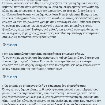
Όταν δημοσιεύετε ένα νέο θέμα ή επεξεργάζεστε την πρώτη δημοσίευση ενός
θέματος, πατήστε στην καρτέλα “Δημιουργία δημοψηφίσματος” κάτω από την
κύρια φόρμα δημοσίευσης. Εάν δεν μπορείτε να το δείτε αυτό, δεν έχετε τα
κατάλληλα δικαιώματα για να δημιουργήσετε δημοψηφίσματα. Εισάγετε έναν
τίτλο και τουλάχιστον δύο επιλογές στα κατάλληλα πεδία, διασφαλίζοντας κάθε
επιλογή να είναι σε ξεχωριστή γραμμή στην περιοχή κειμένου. Μπορείτε επίσης
να ορίσετε τον αριθμό των επιλογών ενός μέλους που μπορεί να επιλέξει
ψηφίζοντας κάτω από “Επιλογές ανά μέλος”, ένα χρονικό όριο ημερών για το
δημοψήφισμα, (0 για χωρίς χρονικό όριο) και τέλος την επιλογή να επιτρέψετε
στα μέλη να τροποποιούν τις ψήφους τους.
Κορυφή
Γιατί δεν μπορώ να προσθέσω περισσότερες επιλογές ψήφων;
Το όριο για τις επιλογές στα δημοψηφίσματα καθορίζεται από τον διαχειριστή
του συστήματος συζητήσεων. Εάν νομίζετε ότι χρειάζονται περισσότερες
επιλογές στο δικό σας δημοψήφισμα από το επιτρεπόμενο όριο, επικοινωνείτε
με τον διαχειριστή του συστήματος συζητήσεων.
Κορυφή
Πώς μπορώ να επεξεργαστώ ή να διαγράψω ένα δημοψήφισμα;
Όπως και στις δημοσιεύσεις, τα δημοψηφίσματα μπορούν να επεξεργαστούν
μόνον από τον συγγραφέα τους, έναν συντονιστή ή έναν διαχειριστή. Για να
επεξεργαστείτε ένα δημοψήφισμα, επεξεργαστείτε την πρώτη δημοσίευση στο
θέμα. Αυτή έχει πάντα συνδεδεμένο το δημοψήφισμα με αυτό. Εάν κανένας δεν
έχει δώσει μια ψήφο, τα μέλη μπορούν να διαγράψουν το δημοψήφισμα ή να