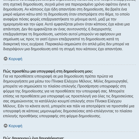
στη σχετική δημοσίευση, συχνά μόνο για περιορισμένο χρόνο αφότου έγινε η
δημοσίευση. Αν κάποιος έχει ήδη απαντήσει στη δημοσίευση, θα βρείτε ένα
μικρό κείμενο κάτω από τη δημοσίευση όταν επιστρέψετε στο θέμα, το οποίο
αναφέρει πόσες φορές επεξεργαστήκατε το μήνυμα αυτό, μαζί με την
ημερομηνία και την ώρα. Αυτό εμφανίζεται μόνον όταν κάποιος έχει κάνει μια
απάντηση. Δεν θα εμφανίζεται αν ένας συντονιστής ή διαχειριστής
επεξεργάστηκε τη δημοσίευση, ωστόσο αυτοί μπορούν να αφήσουν μια
σημείωση ως προς το γιατί έχουν επεξεργαστεί τη δημοσίευση κατά τη
διακριτική τους ευχέρεια. Παρακαλώ σημειώστε ότι απλά μέλη δεν μπορεί να
διαγράψουν μια δημοσίευση από τη στιγμή που κάποιος έχει απαντήσει.
Κορυφή
Πώς προσθέτω μια υπογραφή στη δημοσίευση μου;
Για να προσθέσετε υπογραφή σε μια δημοσίευση πρέπει πρώτα να
δημιουργήσετε μια μέσω του Πίνακα Ελέγχου Μέλους. Μόλις δημιουργηθεί,
μπορείτε να σημειώσετε το πλαίσιο επιλογής
Προσάρτηση υπογραφής
στη
φόρμα της δημοσίευσης για να προσθέσετε την υπογραφή σας. Μπορείτε
επίσης να προσθέσετε μια υπογραφή ως προεπιλογή για όλες τις δημοσιεύσεις
σας σημειώνοντας το κατάλληλο κουμπί επιλογής στον Πίνακα Ελέγχου
Μέλους. Εάν το κάνετε αυτό, μπορείτε και πάλι να αποτρέψετε να προστεθεί μια
υπογραφή σε κάποιες μεμονωμένες δημοσιεύσεις από-επιλέγοντας το πλαίσιο
επιλογής προσθήκης υπογραφής στη φόρμα δημοσίευσης.
Κορυφή
Πώς δημιουργώ ένα δημοψήφισμα;