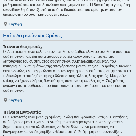
Τα εικονίδια θεμάτων είναι επιλεγμένες εικόνες από τον συγγραφέα σχετιζόμενες
με δημοσιεύσεις και υποδεικνύουν περιεχόμενό τους. Η δυνατότητα για χρήση
εικονιδίων θεμάτων εξαρτάται από τα δικαιώματα που ορίστηκαν από τον
διαχειριστή του συστήματος συζητήσεων.
Κορυφή
Επίπεδα μελών και Ομάδες
Τι είναι οι Διαχειριστές;
Οι Διαχειριστές είναι μέλη με τον υψηλότερο βαθμό ελέγχου σε όλο το σύστημα
συζητήσεων. Τα μέλη αυτά μπορούν να ελέγχουν όλες τις πτυχές της
λειτουργίας του συστήματος συζητήσεων, συμπεριλαμβανομένων του
καθορισμού δικαιωμάτων, της απαγόρευσης μελών, της δημιουργίας ομάδων ή
συντονιστών, κλπ., εξαρτώνται από τον ιδρυτή του συστήματος συζητήσεων και
τι δικαιώματα αυτός ή αυτή έχει δώσει στους άλλους διαχειριστές. Μπορούν
επίσης να έχουν πλήρεις δυνατότητες συντονιστή σε όλες τις Δ. Συζητήσεις,
ανάλογα με τις ρυθμίσεις που διατυπώνεται από τον ιδρυτή του συστήματος
συζητήσεων.
Κορυφή
Τι είναι οι Συντονιστές;
Οι Συντονιστές είναι μέλη (ή ομάδες μελών) που φροντίζουν τις Δ. Συζητήσεις
από μέρα σε μέρα. Έχουν το δικαίωμα να επεξεργάζονται ή να διαγράφουν
δημοσιεύσεις και να κλειδώνουν, να ξεκλειδώνουν, να μετακινούν, να
διαγράφουν και να διαχωρίζουν θέματα στη Δ. Συζήτηση που συντονίζουν.