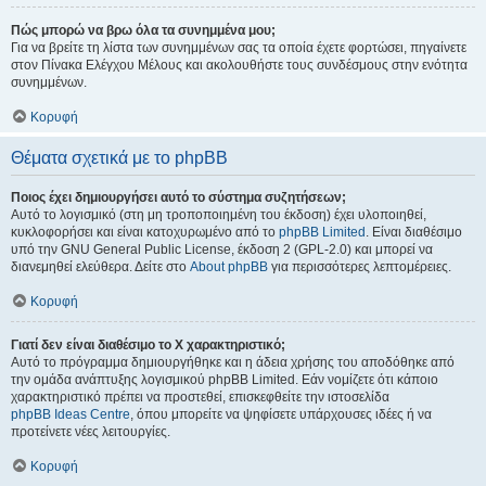
Πώς μπορώ να βρω όλα τα συνημμένα μου;
Για να βρείτε τη λίστα των συνημμένων σας τα οποία έχετε φορτώσει, πηγαίνετε
στον Πίνακα Ελέγχου Μέλους και ακολουθήστε τους συνδέσμους στην ενότητα
συνημμένων.
Κορυφή
Θέματα σχετικά με το phpBB
Ποιος έχει δημιουργήσει αυτό το σύστημα συζητήσεων;
Αυτό το λογισμικό (στη μη τροποποιημένη του έκδοση) έχει υλοποιηθεί,
κυκλοφορήσει και είναι κατοχυρωμένο από το
phpBB Limited
. Είναι διαθέσιμο
υπό την GNU General Public License, έκδοση 2 (GPL-2.0) και μπορεί να
διανεμηθεί ελεύθερα. Δείτε στο
About phpBB
για περισσότερες λεπτομέρειες.
Κορυφή
Γιατί δεν είναι διαθέσιμο το Χ χαρακτηριστικό;
Αυτό το πρόγραμμα δημιουργήθηκε και η άδεια χρήσης του αποδόθηκε από
την ομάδα ανάπτυξης λογισμικού phpBB Limited. Εάν νομίζετε ότι κάποιο
χαρακτηριστικό πρέπει να προστεθεί, επισκεφθείτε την ιστοσελίδα
phpBB Ideas Centre
, όπου μπορείτε να ψηφίσετε υπάρχουσες ιδέες ή να
προτείνετε νέες λειτουργίες.
Κορυφή