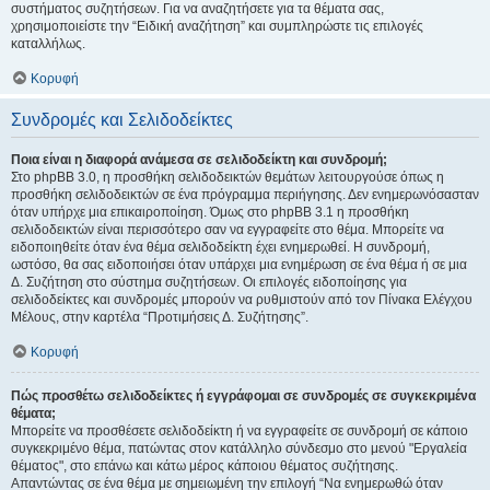
συστήματος συζητήσεων. Για να αναζητήσετε για τα θέματα σας,
χρησιμοποιείστε την “Ειδική αναζήτηση” και συμπληρώστε τις επιλογές
καταλλήλως.
Κορυφή
Συνδρομές και Σελιδοδείκτες
Ποια είναι η διαφορά ανάμεσα σε σελιδοδείκτη και συνδρομή;
Στο phpBB 3.0, η προσθήκη σελιδοδεικτών θεμάτων λειτουργούσε όπως η
προσθήκη σελιδοδεικτών σε ένα πρόγραμμα περιήγησης. Δεν ενημερωνόσασταν
όταν υπήρχε μια επικαιροποίηση. Όμως στο phpBB 3.1 η προσθήκη
σελιδοδεικτών είναι περισσότερο σαν να εγγραφείτε στο θέμα. Μπορείτε να
ειδοποιηθείτε όταν ένα θέμα σελιδοδείκτη έχει ενημερωθεί. Η συνδρομή,
ωστόσο, θα σας ειδοποιήσει όταν υπάρχει μια ενημέρωση σε ένα θέμα ή σε μια
Δ. Συζήτηση στο σύστημα συζητήσεων. Οι επιλογές ειδοποίησης για
σελιδοδείκτες και συνδρομές μπορούν να ρυθμιστούν από τον Πίνακα Ελέγχου
Μέλους, στην καρτέλα “Προτιμήσεις Δ. Συζήτησης”.
Κορυφή
Πώς προσθέτω σελιδοδείκτες ή εγγράφομαι σε συνδρομές σε συγκεκριμένα
θέματα;
Μπορείτε να προσθέσετε σελιδοδείκτη ή να εγγραφείτε σε συνδρομή σε κάποιο
συγκεκριμένο θέμα, πατώντας στον κατάλληλο σύνδεσμο στο μενού "Εργαλεία
θέματος", στο επάνω και κάτω μέρος κάποιου θέματος συζήτησης.
Απαντώντας σε ένα θέμα με σημειωμένη την επιλογή “Να ενημερωθώ όταν