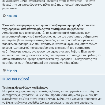
συγκεκριμένο μέλος, αναφέρετε τα μηνύματα στους συντονιστές. Έχουν τη
δυνατότητα να αποτρέψουν ένα μέλος από την αποστολή προσωπικών
μηνυμάτων.
Κορυφή
Έχω λάβει ένα μήνυμα spam ή ένα προσβλητικό μήνυμα ηλεκτρονικού
ταχυδρομείου από κάποιο μέλος του συστήματος συζητήσεων!
Λυπούμαστε που το ακούμε αυτό. Το χαρακτηριστικό λειτουργίας των
μηνυμάτων ηλεκτρονικού ταχυδρομείου αυτού του συστήματος συζητήσεων
συμπεριλαμβάνουν ασφαλιστικές δικλείδες για να προσπαθήσουμε και να
παρακολουθήσουμε μέλη που αποστέλλουν τέτοια μηνύματα, οπότε στείλτε
μήνυμα ηλεκτρονικού ταχυδρομείου στον διαχειριστή του συστήματος
συζητήσεων με πλήρες αντίγραφο του μηνύματος που λάβατε. Είναι πολύ
σημαντικό να υπάρχουν οι κεφαλίδες που περιέχουν τα στοιχεία του μέλους το
οποίο απέστειλε το μήνυμα ηλεκτρονικού ταχυδρομείου. Ο διαχειριστής του
συστήματος συζητήσεων μπορεί στη συνέχεια να λάβει μέτρα.
Κορυφή
Φίλοι και εχθροί
Τι είναι η λίστα Φίλων και Εχθρών;
Μπορείτε να χρησιμοποιήσετε αυτές τις λίστες για να οργανώσετε τα μέλη του
συστήματος συζητήσεων. Τα μέλη που προστίθενται στη λίστα φίλων σας θα
εμφανίζονται σε λίστα στον Πίνακα Ελέγχου Μέλους για γρήγορη πρόσβαση για
να βλέπετε εάν είναι συνδεδεμένοι και να στέλνετε προσωπικά μηνύματα.