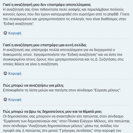
Γιατί η αναζήτησή μου δεν επιστρέφει αποτελέσματα;
Η αναζήτησή σας ήταν πιθανότατα πολύ ασαφής και περιελάμβανε πολλούς
κοινούς όρους που δεν έχουν καταχωρηθεί στο ευρετήριο από το phpBB. Γίνετε
πιο συγκεκριμένοι και χρησιμοποιήσετε τις επιλογές που είναι διαθέσιμες στην
“Ειδική αναζήτηση”.
Κορυφή
Γιατί η αναζήτηση μου επιστρέφει μια κενή σελίδα;
Η αναζήτησή σας επέστρεψε πολλά αποτελέσματα για να διαχειριστεί ο
διακομιστής ιστού. Χρησιμοποιήστε την “Ειδική αναζήτηση” και να είστε πιο
συγκεκριμένοι στους όρους που χρησιμοποιούνται και τις Δ. Συζητήσεις στις
οποίες θέλετε να γίνει η αναζήτηση.
Κορυφή
Πώς μπορώ να αναζητήσω για μέλη;
Επίσκεφθείτε τη λίστα μελών και πατήστε στον σύνδεσμο “Εύρεση μέλους”.
Κορυφή
Πώς μπορώ να βρω τις δημοσιεύσεις μου και τα θέματά μου;
Οι δημοσιεύσεις σας μπορούν να ανακτηθούν είτε πατώντας στον σύνδεσμο
“Εμφάνιση των δημοσιεύσεών σας” στον Πίνακα Ελέγχου Μέλους, είτε πατώντας
στον σύνδεσμο “Αναζήτηση δημοσιεύσεων μέλους” μέσω της σελίδας του
προφίλ σας ή πατώντας στο μενού “Γρήγορες συνδέσεις” στην κορυφή του