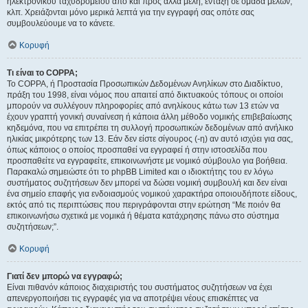
ηλεκτρονικού ταχυδρομείου από και προς άλλα μέλη, ένταξη σε ομάδα μελών,
κλπ. Χρειάζονται μόνο μερικά λεπτά για την εγγραφή σας οπότε σας
συμβουλεύουμε να το κάνετε.
Κορυφή
Τι είναι το COPPA;
Το COPPA, ή Προστασία Προσωπικών Δεδομένων Ανηλίκων στο Διαδίκτυο,
πράξη του 1998, είναι νόμος που απαιτεί από δικτυακούς τόπους οι οποίοι
μπορούν να συλλέγουν πληροφορίες από ανηλίκους κάτω των 13 ετών να
έχουν γραπτή γονική συναίνεση ή κάποια άλλη μέθοδο νομικής επιβεβαίωσης
κηδεμόνα, που να επιτρέπει τη συλλογή προσωπικών δεδομένων από ανήλικο
ηλικίας μικρότερης των 13. Εάν δεν είστε σίγουρος (-η) αν αυτό ισχύει για σας,
όπως κάποιος ο οποίος προσπαθεί να εγγραφεί ή στην ιστοσελίδα που
προσπαθείτε να εγγραφείτε, επικοινωνήστε με νομικό σύμβουλο για βοήθεια.
Παρακαλώ σημειώστε ότι το phpBB Limited και ο ιδιοκτήτης του εν λόγω
συστήματος συζητήσεων δεν μπορεί να δώσει νομική συμβουλή και δεν είναι
ένα σημείο επαφής για ενδοιασμούς νομικού χαρακτήρα οποιουδήποτε είδους,
εκτός από τις περιπτώσεις που περιγράφονται στην ερώτηση “Με ποιόν θα
επικοινωνήσω σχετικά με νομικά ή θέματα κατάχρησης πάνω στο σύστημα
συζητήσεων;”.
Κορυφή
Γιατί δεν μπορώ να εγγραφώ;
Είναι πιθανόν κάποιος διαχειριστής του συστήματος συζητήσεων να έχει
απενεργοποιήσει τις εγγραφές για να αποτρέψει νέους επισκέπτες να