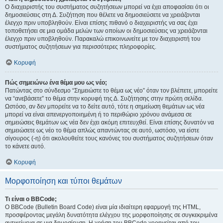
Ο διαχειριστής του συστήματος συζητήσεων μπορεί να έχει αποφασίσει ότι οι
δημοσιεύσεις στη Δ. Συζήτηση που θέλετε να δημοσιεύσετε να χρειάζονται
έλεγχο πριν υποβληθούν. Είναι επίσης πιθανό ο διαχειριστής να σας έχει
τοποθετήσει σε μια ομάδα μελών των οποίων οι δημοσιεύσεις να χρειάζονται
έλεγχο πριν υποβληθούν. Παρακαλώ επικοινωνείτε με τον διαχειριστή του
συστήματος συζητήσεων για περισσότερες πληροφορίες.
Κορυφή
Πώς σημειώνω ένα θέμα μου ως νέο;
Πατώντας στο σύνδεσμο “Σημειώστε το θέμα ως νέο” όταν τον βλέπετε, μπορείτε
να “ανεβάσετε” το θέμα στην κορυφή της Δ. Συζήτησης στην πρώτη σελίδα.
Ωστόσο, αν δεν μπορείτε να το δείτε αυτό, τότε η σημείωση θεμάτων ως νέα
μπορεί να είναι απενεργοποιημένη ή το περιθώριο χρόνου ανάμεσα σε
σημειώσεις θεμάτων ως νέα δεν έχει ακόμη επιτευχθεί. Είναι επίσης δυνατόν να
σημειώσετε ως νέο το θέμα απλώς απαντώντας σε αυτό, ωστόσο, να είστε
σίγουρος (-η) ότι ακολουθείτε τους κανόνες του συστήματος συζητήσεων όταν
το κάνετε αυτό.
Κορυφή
Μορφοποίηση και τύποι θεμάτων
Τι είναι ο BBCode;
Ο BBCode (Bulletin Board Code) είναι μία ιδιαίτερη εφαρμογή της HTML,
προσφέροντας μεγάλη δυνατότητα ελέγχου της μορφοποίησης σε συγκεκριμένα