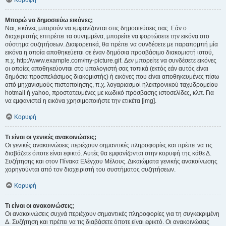
Κορυφή
Μπορώ να δημοσιεύω εικόνες;
Ναι, εικόνες μπορούν να εμφανίζονται στις δημοσιεύσεις σας. Εάν ο
διαχειριστής επιτρέπει τα συνημμένα, μπορείτε να φορτώσετε την εικόνα στο
σύστημα συζητήσεων. Διαφορετικά, θα πρέπει να συνδέσετε με παραπομπή μία
εικόνα η οποία αποθηκεύεται σε έναν δημόσια προσβάσιμο διακομιστή ιστού,
π.χ. http://www.example.com/my-picture.gif. Δεν μπορείτε να συνδέσετε εικόνες
οι οποίες αποθηκεύονται στο υπολογιστή σας τοπικά (εκτός εάν αυτός είναι
δημόσια προσπελάσιμος διακομιστής) ή εικόνες που είναι αποθηκευμένες πίσω
από μηχανισμούς πιστοποίησης, π.χ. λογαριασμοί ηλεκτρονικού ταχυδρομείου
hotmail ή yahoo, προστατευμένες με κωδικό πρόσβασης ιστοσελίδες, κλπ. Για
να εμφανιστεί η εικόνα χρησιμοποιήστε την ετικέτα [img].
Κορυφή
Τι είναι οι γενικές ανακοινώσεις;
Οι γενικές ανακοινώσεις περιέχουν σημαντικές πληροφορίες και πρέπει να τις
διαβάζετε όποτε είναι εφικτό. Αυτές θα εμφανίζονται στην κορυφή της κάθε Δ.
Συζήτησης και στον Πίνακα Ελέγχου Μέλους. Δικαιώματα γενικής ανακοίνωσης
χορηγούνται από τον διαχειριστή του συστήματος συζητήσεων.
Κορυφή
Τι είναι οι ανακοινώσεις;
Οι ανακοινώσεις συχνά περιέχουν σημαντικές πληροφορίες για τη συγκεκριμένη
Δ. Συζήτηση και πρέπει να τις διαβάσετε όποτε είναι εφικτό. Οι ανακοινώσεις