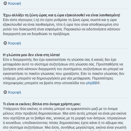
Κορυφή
Έχω αλλάξει τη ζώνη ώρας και η ώρα εξακολουθεί να είναι λανθασμένη!
Εάν είστε σίγουρος (-η) ότι έχετε ρυθμίσει τη ζώνη ώρας σωστά και η ώρα
εξακολουθεί να είναι λανθασμένη, τότε ή ώρα που είναι αποθηκευμένη στο
ρολόι του διακομιστή είναι εσφαλμένη. Παρακαλώ να ειδοποιήσετε κάποιον
διαχειριστή για να διορθώσει το πρόβλημα.
Κορυφή
Η γλώσσα μου δεν είναι στη λίστα!
Είτε ο διαχειριστής δεν έχει εγκαταστήσει τη γλώσσα σας ή κανείς δεν έχει
μεταφράσει αυτό το σύστημα συζητήσεων στη γλώσσα σας. Προσπαθήστε να
ζητήσετε από κάποιον διαχειριστή του συστήματος συζητήσεων αν μπορεί να
εγκαταστήσει το πακέτο γλώσσας που χρειάζεστε. Εάν το πακέτο γλώσσας δεν
υπάρχει, μπορείτε να δημιουργήσετε μια νέα μετάφραση. Περισσότερες
πληροφορίες μπορείτε να βρείτε στην ιστοσελίδα του
phpBB
®.
Κορυφή
Τι είναι οι εικόνες δίπλα στο όνομα χρήστη μου;
Υπάρχουν δύο εικόνες οι οποίες μπορεί να εμφανιστούν μαζί με το όνομα
μέλους στην προβολή δημοσιεύσεων. Μια από αυτές μπορεί να είναι μια εικόνα
που σχετίζεται με το βαθμό σας, γενικώς με τη μορφή των άστρων, τετραγώνων
ή κουκίδων, υποδεικνύοντας πόσες δημοσιεύσεις έχετε κάνει ή το αξίωμα σας
στο σύστημα συζητήσεων. Μια άλλη, συνήθως μεγαλύτερη, εικόνα είναι γνωστή