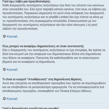
Γιατί έχω λάβει μια προειδοποίηση;
Κάθε διαχειριστής συστήματος συζητήσεων έχει δικό του σύνολο των κανόνων
στην ιστοσελίδα του. Εάν έχετε παραβεί κάποιο κανόνα, τότε ίσως να λάβατε μια
προειδοποίηση. Παρακαλώ σημειώστε ότι αυτό είναι απόφαση του διαχειριστή
του συστήματος συζητήσεων και το phpBB Limited δεν έχει τίποτα να κάνει με
τις προειδοποιήσεις στη συγκεκριμένη ιστοσελίδα. Επικοινωνήστε με τον
διαχειριστή του συστήματος συζητήσεων εάν δεν είστε σίγουρος (-η) γιατί
λάβατε την προειδοποίηση.
Κορυφή
Πώς μπορώ να αναφέρω δημοσιεύσεις σε έναν συντονιστή;
Εάν ο διαχειριστής του συστήματος συζητήσεων το έχει επιτρέψει, θα πρέπει να
δείτε ένα κουμπί για την αναφορά των δημοσιεύσεων δίπλα στη δημοσίευση
που θέλετε να αναφέρετε. Πατώντας θα καθοδηγηθείτε για τα απαιτούμενα
βήματα για να αναφέρετε τη δημοσίευση.
Κορυφή
Τι είναι το κουμπί “Αποθήκευση” στη δημοσίευση θέματος;
Αυτό σας επιτρέπει να αποθηκεύσετε προσχέδια που πρέπει να συμπληρωθούν
και να υποβληθούν σε μεταγενέστερη ημερομηνία. Για να επαναφορτώσετε ένα
αποθηκευμένο προσχέδιο, επισκεφθείτε τον Πίνακα Ελέγχου Μέλους.
Κορυφή
Γιατί η δημοσίευση χρειάζεται να εγκριθεί;