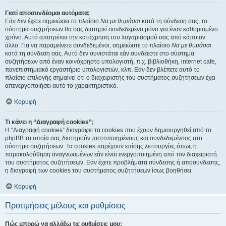
Γιατί αποσυνδέομαι αυτόματα;
Εάν δεν έχετε σημειώσει το πλαίσιο
Να με θυμάσαι
κατά τη σύνδεση σας, το
σύστημα συζητήσεων θα σας διατηρεί συνδεδεμένο μόνο για έναν καθορισμένο
χρόνο. Αυτό αποτρέπει την κατάχρηση του λογαριασμού σας από κάποιον
άλλο. Για να παραμείνετε συνδεδεμένοι, σημειώστε το πλαίσιο
Να με θυμάσαι
κατά τη σύνδεση σας. Αυτό δεν συνιστάται εάν συνδέεστε στο σύστημα
συζητήσεων από έναν κοινόχρηστο υπολογιστή, π.χ. βιβλιοθήκη, internet cafe,
πανεπιστημιακό εργαστήριο υπολογιστών, κλπ. Εάν δεν βλέπετε αυτό το
πλαίσιο επιλογής σημαίνει ότι ο διαχειριστής του συστήματος συζητήσεων έχει
απενεργοποιήσει αυτό το χαρακτηριστικό.
Κορυφή
Τι κάνει η “Διαγραφή cookies”;
Η “Διαγραφή cookies” διαγράφει τα cookies που έχουν δημιουργηθεί από το
phpBB τα οποία σας διατηρούν πιστοποιημένους και συνδεδεμένους στο
σύστημα συζητήσεων. Τα cookies παρέχουν επίσης λειτουργίες όπως η
παρακολούθηση αναγνωσμένων εάν είναι ενεργοποιημένη από τον διαχειριστή
του συστήματος συζητήσεων. Εάν έχετε προβλήματα σύνδεσης ή αποσύνδεσης,
η διαγραφή των cookies του συστήματος συζητήσεων ίσως βοηθήσει.
Κορυφή
Προτιμήσεις μέλους και ρυθμίσεις
Πώς μπορώ να αλλάξω τις ρυθμίσεις μου;