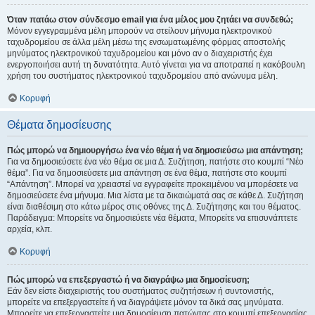
Όταν πατάω στον σύνδεσμο email για ένα μέλος μου ζητάει να συνδεθώ;
Μόνον εγγεγραμμένα μέλη μπορούν να στείλουν μήνυμα ηλεκτρονικού
ταχυδρομείου σε άλλα μέλη μέσω της ενσωματωμένης φόρμας αποστολής
μηνύματος ηλεκτρονικού ταχυδρομείου και μόνο αν ο διαχειριστής έχει
ενεργοποιήσει αυτή τη δυνατότητα. Αυτό γίνεται για να αποτραπεί η κακόβουλη
χρήση του συστήματος ηλεκτρονικού ταχυδρομείου από ανώνυμα μέλη.
Κορυφή
Θέματα δημοσίευσης
Πώς μπορώ να δημιουργήσω ένα νέο θέμα ή να δημοσιεύσω μια απάντηση;
Για να δημοσιεύσετε ένα νέο θέμα σε μια Δ. Συζήτηση, πατήστε στο κουμπί “Νέο
θέμα”. Για να δημοσιεύσετε μια απάντηση σε ένα θέμα, πατήστε στο κουμπί
“Απάντηση”. Μπορεί να χρειαστεί να εγγραφείτε προκειμένου να μπορέσετε να
δημοσιεύσετε ένα μήνυμα. Μια λίστα με τα δικαιώματά σας σε κάθε Δ. Συζήτηση
είναι διαθέσιμη στο κάτω μέρος στις οθόνες της Δ. Συζήτησης και του θέματος.
Παράδειγμα: Μπορείτε να δημοσιεύετε νέα θέματα, Μπορείτε να επισυνάπτετε
αρχεία, κλπ.
Κορυφή
Πώς μπορώ να επεξεργαστώ ή να διαγράψω μια δημοσίευση;
Εάν δεν είστε διαχειριστής του συστήματος συζητήσεων ή συντονιστής,
μπορείτε να επεξεργαστείτε ή να διαγράψετε μόνον τα δικά σας μηνύματα.
Μπορείτε να επεξεργαστείτε μια δημοσίευση πατώντας στο κουμπί επεξεργασίας