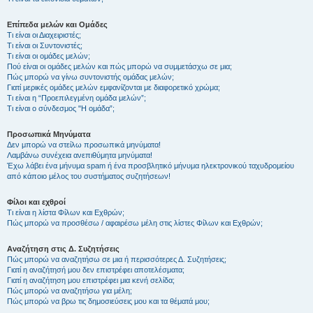
Επίπεδα μελών και Ομάδες
Τι είναι οι Διαχειριστές;
Τι είναι οι Συντονιστές;
Τι είναι οι ομάδες μελών;
Πού είναι οι ομάδες μελών και πώς μπορώ να συμμετάσχω σε μια;
Πώς μπορώ να γίνω συντονιστής ομάδας μελών;
Γιατί μερικές ομάδες μελών εμφανίζονται με διαφορετικό χρώμα;
Τι είναι η “Προεπιλεγμένη ομάδα μελών”;
Τι είναι ο σύνδεσμος "Η ομάδα”;
Προσωπικά Μηνύματα
Δεν μπορώ να στείλω προσωπικά μηνύματα!
Λαμβάνω συνέχεια ανεπιθύμητα μηνύματα!
Έχω λάβει ένα μήνυμα spam ή ένα προσβλητικό μήνυμα ηλεκτρονικού ταχυδρομείου
από κάποιο μέλος του συστήματος συζητήσεων!
Φίλοι και εχθροί
Τι είναι η λίστα Φίλων και Εχθρών;
Πώς μπορώ να προσθέσω / αφαιρέσω μέλη στις λίστες Φίλων και Εχθρών;
Αναζήτηση στις Δ. Συζητήσεις
Πώς μπορώ να αναζητήσω σε μια ή περισσότερες Δ. Συζητήσεις;
Γιατί η αναζήτησή μου δεν επιστρέφει αποτελέσματα;
Γιατί η αναζήτηση μου επιστρέφει μια κενή σελίδα;
Πώς μπορώ να αναζητήσω για μέλη;
Πώς μπορώ να βρω τις δημοσιεύσεις μου και τα θέματά μου;