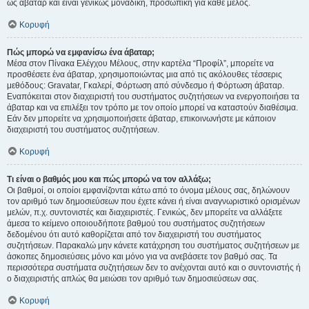
ως άβαταρ και είναι γενικώς μοναδική, προσωπική για κάθε μέλος.
Κορυφή
Πώς μπορώ να εμφανίσω ένα άβαταρ;
Μέσα στον Πίνακα Ελέγχου Μέλους, στην καρτέλα “Προφίλ”, μπορείτε να
προσθέσετε ένα άβαταρ, χρησιμοποιώντας μια από τις ακόλουθες τέσσερις
μεθόδους: Gravatar, Γκαλερί, Φόρτωση από σύνδεσμο ή Φόρτωση άβαταρ.
Εναπόκειται στον διαχειριστή του συστήματος συζητήσεων να ενεργοποιήσει τα
άβαταρ και να επιλέξει τον τρόπο με τον οποίο μπορεί να καταστούν διαθέσιμα.
Εάν δεν μπορείτε να χρησιμοποιήσετε άβαταρ, επικοινωνήστε με κάποιον
διαχειριστή του συστήματος συζητήσεων.
Κορυφή
Τι είναι ο βαθμός μου και πώς μπορώ να τον αλλάξω;
Οι βαθμοί, οι οποίοι εμφανίζονται κάτω από το όνομα μέλους σας, δηλώνουν
τον αριθμό των δημοσιεύσεων που έχετε κάνει ή είναι αναγνωριστικό ορισμένων
μελών, π.χ. συντονιστές και διαχειριστές. Γενικώς, δεν μπορείτε να αλλάξετε
άμεσα το κείμενο οποιουδήποτε βαθμού του συστήματος συζητήσεων
δεδομένου ότι αυτό καθορίζεται από τον διαχειριστή του συστήματος
συζητήσεων. Παρακαλώ μην κάνετε κατάχρηση του συστήματος συζητήσεων με
άσκοπες δημοσιεύσεις μόνο και μόνο για να ανεβάσετε τον βαθμό σας. Τα
περισσότερα συστήματα συζητήσεων δεν το ανέχονται αυτό και ο συντονιστής ή
ο διαχειριστής απλώς θα μειώσει τον αριθμό των δημοσιεύσεων σας.
Κορυφή