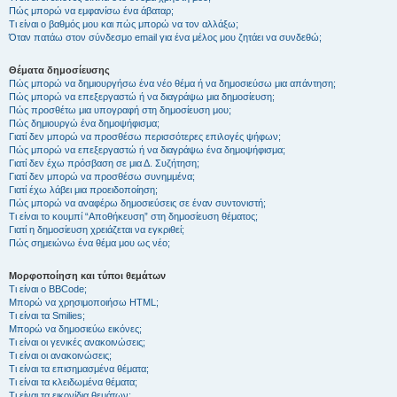
Πώς μπορώ να εμφανίσω ένα άβαταρ;
Τι είναι ο βαθμός μου και πώς μπορώ να τον αλλάξω;
Όταν πατάω στον σύνδεσμο email για ένα μέλος μου ζητάει να συνδεθώ;
Θέματα δημοσίευσης
Πώς μπορώ να δημιουργήσω ένα νέο θέμα ή να δημοσιεύσω μια απάντηση;
Πώς μπορώ να επεξεργαστώ ή να διαγράψω μια δημοσίευση;
Πώς προσθέτω μια υπογραφή στη δημοσίευση μου;
Πώς δημιουργώ ένα δημοψήφισμα;
Γιατί δεν μπορώ να προσθέσω περισσότερες επιλογές ψήφων;
Πώς μπορώ να επεξεργαστώ ή να διαγράψω ένα δημοψήφισμα;
Γιατί δεν έχω πρόσβαση σε μια Δ. Συζήτηση;
Γιατί δεν μπορώ να προσθέσω συνημμένα;
Γιατί έχω λάβει μια προειδοποίηση;
Πώς μπορώ να αναφέρω δημοσιεύσεις σε έναν συντονιστή;
Τι είναι το κουμπί “Αποθήκευση” στη δημοσίευση θέματος;
Γιατί η δημοσίευση χρειάζεται να εγκριθεί;
Πώς σημειώνω ένα θέμα μου ως νέο;
Μορφοποίηση και τύποι θεμάτων
Τι είναι ο BBCode;
Μπορώ να χρησιμοποιήσω HTML;
Τι είναι τα Smilies;
Μπορώ να δημοσιεύω εικόνες;
Τι είναι οι γενικές ανακοινώσεις;
Τι είναι οι ανακοινώσεις;
Τι είναι τα επισημασμένα θέματα;
Τι είναι τα κλειδωμένα θέματα;
Τι είναι τα εικονίδια θεμάτων;