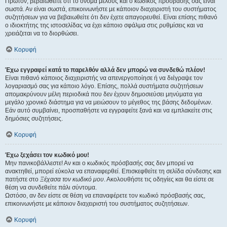
Πρώτον, βεβαιωθείτε ότι το όνομα μέλους και ο κωδικός πρόσβασής σας είναι
σωστά. Αν είναι σωστά, επικοινωνήστε με κάποιον διαχειριστή του συστήματος
συζητήσεων για να βεβαιωθείτε ότι δεν έχετε απαγορευθεί. Είναι επίσης πιθανό
ο ιδιοκτήτης της ιστοσελίδας να έχει κάποιο σφάλμα στις ρυθμίσεις και να
χρειάζεται να το διορθώσει.
Κορυφή
Έχω εγγραφεί κατά το παρελθόν αλλά δεν μπορώ να συνδεθώ πλέον!
Είναι πιθανό κάποιος διαχειριστής να απενεργοποίησε ή να διέγραψε τον
λογαριασμό σας για κάποιο λόγο. Επίσης, πολλά συστήματα συζητήσεων
απομακρύνουν μέλη περιοδικά που δεν έχουν δημοσιεύσει μηνύματα για
μεγάλο χρονικό διάστημα για να μειώσουν το μέγεθος της βάσης δεδομένων.
Εάν αυτό συμβαίνει, προσπαθήστε να εγγραφείτε ξανά και να εμπλακείτε στις
δημόσιες συζητήσεις.
Κορυφή
Έχω ξεχάσει τον κωδικό μου!
Μην πανικοβάλλεστε! Αν και ο κωδικός πρόσβασής σας δεν μπορεί να
ανακτηθεί, μπορεί εύκολα να επαναφερθεί. Επισκεφθείτε τη σελίδα σύνδεσης και
πατήστε στο
Ξέχασα τον κωδικό μου
. Ακολουθήστε τις οδηγίες και θα είστε σε
θέση να συνδεθείτε πάλι σύντομα.
Ωστόσο, αν δεν είστε σε θέση να επαναφέρετε τον κωδικό πρόσβασής σας,
επικοινωνήστε με κάποιον διαχειριστή του συστήματος συζητήσεων.
Κορυφή