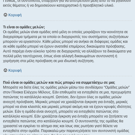
Γενικώς, οι συντονιστές υπάρχουν για να αποτρέπουν μέλη από το να βγαίνουν
εκτός θέματος ή να δημοσιεύουν καταχρηστικό ή προσβλητικό υλικό.
Κορυφή
Τι είναι οι ομάδες μελών;
Οι ομάδες μελών είναι ομάδες από μέλη οι οποίες μοιράζουν την κοινότητα σε
διαχειρίσιμα τμήματα με τα οποία οι διαχειριστές του συστήματος συζητήσεων
μπορούν να εργαστούν. Κάθε μέλος μπορεί να ανήκει σε διάφορες ομάδες και
σε κάθε ομάδα μπορεί να έχουν ανατεθεί επιμέρους δικαιώματα πρόσβασης.
Αυτό παρέχει έναν εύκολο τρόπο σε διαχειριστές να αλλάξουν τα δικαιώματα για
πολλά μέλη ταυτόχρονα, όπως είναι αλλαγή δικαιωμάτων συντονιστή ή
χορήγηση στα μέλη πρόσβαση σε μια ιδιωτική συζήτηση.
Κορυφή
Πού είναι οι ομάδες μελών και πώς μπορώ να συμμετάσχω σε μια;
Μπορείτε να δείτε όλες τις ομάδες μελών μέσω του συνδέσμου “Ομάδες μελών”
στον Πίνακα Ελέγχου Μέλους. Εάν επιθυμείτε να ενταχθείτε σε μια, προχωρήστε
πατώντας το κατάλληλο κουμπί. Ωστόσο, δεν έχουν όλες οι ομάδες μελών
ανοιχτή πρόσβαση. Μερικές μπορεί να χρειάζονται έγκριση για ένταξη, μερικές
μπορεί να είναι κλειστές και μερικές μπορεί ακόμη και να έχουν κρυφές ιδιότητες
μελών. Εάν η ομάδα είναι ανοιχτή, μπορείτε να ενταχθείτε πατώντας στο
κατάλληλο κουμπί. Εάν χρειάζεται έγκριση για ένταξη μπορείτε να ζητήσετε να
ενταχθείτε πατώντας στο κατάλληλο κουμπί. Ο συντονιστής της ομάδας θα
χρειαστεί να εγκρίνει το αίτημα σας και ίσως σας ρωτήσει γιατί θέλετε να
ενταχθείτε στην ομάδα. Παρακαλώ μην παρενοχλήσετε τον συντονιστή ομάδας