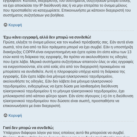
εγγραφούν. Κάποιος διαχειριστής του συστήματος συζητήσεων μπορεί επίσης
να έχει αποκλείσει την IP διεύθυνσή σας ή να μην επιτρέπει το όνομα μέλους
που προσπαθείτε να καταχωρίσετε. Επικοινωνήστε με κάποιον διαχειριστή του
συστήματος συζητήσεων για βοήθεια.
Κορυφή
Έχω κάνει εγγραφή, αλλά δεν μπορώ να συνδεθώ!
Πρώτα, ελέγξτε το όνομα μέλους και τον κωδικό πρόσβασής σας. Εάν αυτά είναι
σωστά, τότε ένα από τα δύο πράγματα μπορεί να έχει συμβεί. Εάν η υποστήριξη
διακήρυξης COPPA είναι ενεργοποιημένη και έχετε ορίσει ότι είστε κάτω των 13
ετών κατά τη διάρκεια της εγγραφής, θα πρέπει να ακολουθήσετε τις οδηγίες
που έχετε λάβει. Μερικά συστήματα συζητήσεων απαιτούν όλες οι νέες εγγραφές
να ενεργοποιούνται, είτε από εσάς είτε από τον διαχειριστή προκειμένου να
μπορέσετε να συνδεθείτε. Αυτή η πληροφορία υπήρχε κατά τη διάρκεια της
εγγραφής. Εάν έχετε λάβει ένα μήνυμα ηλεκτρονικού ταχυδρομείου,
ακολουθήστε τις οδηγίες. Εάν δεν λάβετε ένα μήνυμα ηλεκτρονικού
ταχυδρομείου, ενδεχομένως να έχετε δώσει μια λανθασμένη διεύθυνση
ηλεκτρονικού ταχυδρομείου ή το μήνυμα ηλεκτρονικού ταχυδρομείου, έχει
μπλοκαριστεί από κάποιο φίλτρο spam. Εάν είστε σίγουρος (-η) ότι η διεύθυνση
ηλεκτρονικού ταχυδρομείου που δώσατε είναι σωστή, προσπαθήστε να
επικοινωνήσετε με έναν διαχειριστή.
Κορυφή
Γιατί δεν μπορώ να συνδεθώ;
Υπάρχουν διάφοροι λόγοι για τους οποίους αυτό θα μπορούσε να συμβεί.