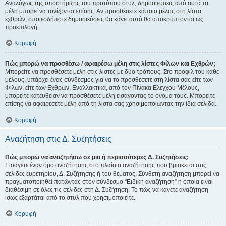
Αναλόγως της υποστήριξης του προτύπου στυλ, δημοσιεύσεις από αυτά τα
μέλη μπορεί να τονίζονται επίσης. Αν προσθέσετε κάποιο μέλος στη λίστα
εχθρών, οποιεσδήποτε δημοσιεύσεις θα κάνει αυτό θα αποκρύπτονται ως
προεπιλογή.
Κορυφή
Πώς μπορώ να προσθέσω / αφαιρέσω μέλη στις λίστες Φίλων και Εχθρών;
Μπορείτε να προσθέσετε μέλη στις λίστες με δύο τρόπους. Στο προφίλ του κάθε
μέλους, υπάρχει ένας σύνδεσμος για να το προσθέσετε στη λίστα σας είτε των
Φίλων, είτε των Εχθρών. Εναλλακτικά, από τον Πίνακα Ελέγχου Μέλους,
μπορείτε κατευθείαν να προσθέσετε μέλη εισάγοντας το όνομα τους. Μπορείτε
επίσης να αφαιρέσετε μέλη από τη λίστα σας χρησιμοποιώντας την ίδια σελίδα.
Κορυφή
Αναζήτηση στις Δ. Συζητήσεις
Πώς μπορώ να αναζητήσω σε μια ή περισσότερες Δ. Συζητήσεις;
Εισάγετε έναν όρο αναζήτησης στο πλαίσιο αναζήτησης που βρίσκεται στις
σελίδες ευρετηρίου, Δ. Συζήτησης ή του θέματος. Σύνθετη αναζήτηση μπορεί να
πραγματοποιηθεί πατώντας στον σύνδεσμο “Ειδική αναζήτηση” η οποία είναι
διαθέσιμη σε όλες τις σελίδες στη Δ. Συζήτηση. Το πώς να κάνετε αναζήτηση
ίσως εξαρτάται από το στυλ που χρησιμοποιείτε.
Κορυφή