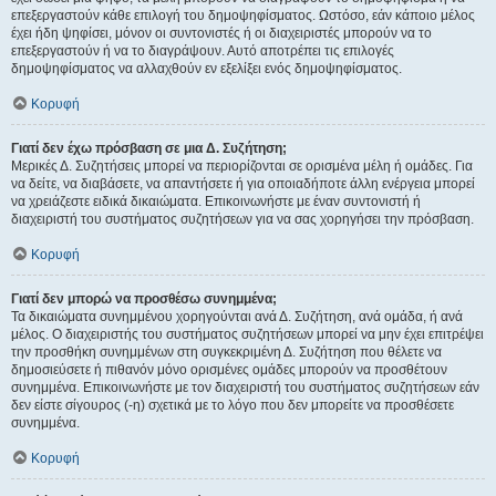
επεξεργαστούν κάθε επιλογή του δημοψηφίσματος. Ωστόσο, εάν κάποιο μέλος
έχει ήδη ψηφίσει, μόνον οι συντονιστές ή οι διαχειριστές μπορούν να το
επεξεργαστούν ή να το διαγράψουν. Αυτό αποτρέπει τις επιλογές
δημοψηφίσματος να αλλαχθούν εν εξελίξει ενός δημοψηφίσματος.
Κορυφή
Γιατί δεν έχω πρόσβαση σε μια Δ. Συζήτηση;
Μερικές Δ. Συζητήσεις μπορεί να περιορίζονται σε ορισμένα μέλη ή ομάδες. Για
να δείτε, να διαβάσετε, να απαντήσετε ή για οποιαδήποτε άλλη ενέργεια μπορεί
να χρειάζεστε ειδικά δικαιώματα. Επικοινωνήστε με έναν συντονιστή ή
διαχειριστή του συστήματος συζητήσεων για να σας χορηγήσει την πρόσβαση.
Κορυφή
Γιατί δεν μπορώ να προσθέσω συνημμένα;
Τα δικαιώματα συνημμένου χορηγούνται ανά Δ. Συζήτηση, ανά ομάδα, ή ανά
μέλος. Ο διαχειριστής του συστήματος συζητήσεων μπορεί να μην έχει επιτρέψει
την προσθήκη συνημμένων στη συγκεκριμένη Δ. Συζήτηση που θέλετε να
δημοσιεύσετε ή πιθανόν μόνο ορισμένες ομάδες μπορούν να προσθέτουν
συνημμένα. Επικοινωνήστε με τον διαχειριστή του συστήματος συζητήσεων εάν
δεν είστε σίγουρος (-η) σχετικά με το λόγο που δεν μπορείτε να προσθέσετε
συνημμένα.
Κορυφή