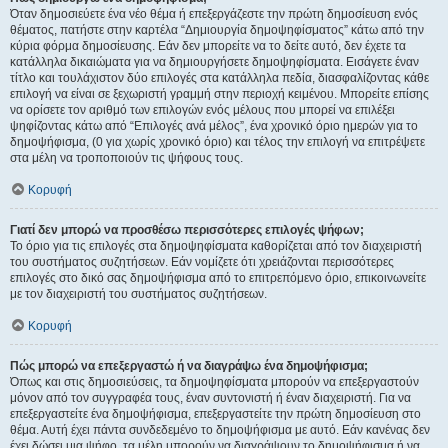
Όταν δημοσιεύετε ένα νέο θέμα ή επεξεργάζεστε την πρώτη δημοσίευση ενός
θέματος, πατήστε στην καρτέλα “Δημιουργία δημοψηφίσματος” κάτω από την
κύρια φόρμα δημοσίευσης. Εάν δεν μπορείτε να το δείτε αυτό, δεν έχετε τα
κατάλληλα δικαιώματα για να δημιουργήσετε δημοψηφίσματα. Εισάγετε έναν
τίτλο και τουλάχιστον δύο επιλογές στα κατάλληλα πεδία, διασφαλίζοντας κάθε
επιλογή να είναι σε ξεχωριστή γραμμή στην περιοχή κειμένου. Μπορείτε επίσης
να ορίσετε τον αριθμό των επιλογών ενός μέλους που μπορεί να επιλέξει
ψηφίζοντας κάτω από “Επιλογές ανά μέλος”, ένα χρονικό όριο ημερών για το
δημοψήφισμα, (0 για χωρίς χρονικό όριο) και τέλος την επιλογή να επιτρέψετε
στα μέλη να τροποποιούν τις ψήφους τους.
Κορυφή
Γιατί δεν μπορώ να προσθέσω περισσότερες επιλογές ψήφων;
Το όριο για τις επιλογές στα δημοψηφίσματα καθορίζεται από τον διαχειριστή
του συστήματος συζητήσεων. Εάν νομίζετε ότι χρειάζονται περισσότερες
επιλογές στο δικό σας δημοψήφισμα από το επιτρεπόμενο όριο, επικοινωνείτε
με τον διαχειριστή του συστήματος συζητήσεων.
Κορυφή
Πώς μπορώ να επεξεργαστώ ή να διαγράψω ένα δημοψήφισμα;
Όπως και στις δημοσιεύσεις, τα δημοψηφίσματα μπορούν να επεξεργαστούν
μόνον από τον συγγραφέα τους, έναν συντονιστή ή έναν διαχειριστή. Για να
επεξεργαστείτε ένα δημοψήφισμα, επεξεργαστείτε την πρώτη δημοσίευση στο
θέμα. Αυτή έχει πάντα συνδεδεμένο το δημοψήφισμα με αυτό. Εάν κανένας δεν
έχει δώσει μια ψήφο, τα μέλη μπορούν να διαγράψουν το δημοψήφισμα ή να