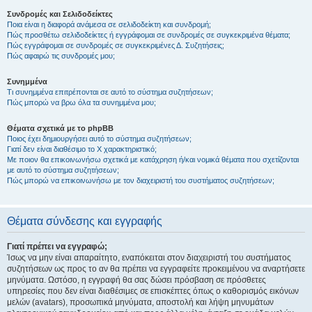
Συνδρομές και Σελιδοδείκτες
Ποια είναι η διαφορά ανάμεσα σε σελιδοδείκτη και συνδρομή;
Πώς προσθέτω σελιδοδείκτες ή εγγράφομαι σε συνδρομές σε συγκεκριμένα θέματα;
Πώς εγγράφομαι σε συνδρομές σε συγκεκριμένες Δ. Συζητήσεις;
Πώς αφαιρώ τις συνδρομές μου;
Συνημμένα
Τι συνημμένα επιτρέπονται σε αυτό το σύστημα συζητήσεων;
Πώς μπορώ να βρω όλα τα συνημμένα μου;
Θέματα σχετικά με το phpBB
Ποιος έχει δημιουργήσει αυτό το σύστημα συζητήσεων;
Γιατί δεν είναι διαθέσιμο το Χ χαρακτηριστικό;
Με ποιον θα επικοινωνήσω σχετικά με κατάχρηση ή/και νομικά θέματα που σχετίζονται
με αυτό το σύστημα συζητήσεων;
Πώς μπορώ να επικοινωνήσω με τον διαχειριστή του συστήματος συζητήσεων;
Θέματα σύνδεσης και εγγραφής
Γιατί πρέπει να εγγραφώ;
Ίσως να μην είναι απαραίτητο, εναπόκειται στον διαχειριστή του συστήματος
συζητήσεων ως προς το αν θα πρέπει να εγγραφείτε προκειμένου να αναρτήσετε
μηνύματα. Ωστόσο, η εγγραφή θα σας δώσει πρόσβαση σε πρόσθετες
υπηρεσίες που δεν είναι διαθέσιμες σε επισκέπτες όπως ο καθορισμός εικόνων
μελών (avatars), προσωπικά μηνύματα, αποστολή και λήψη μηνυμάτων