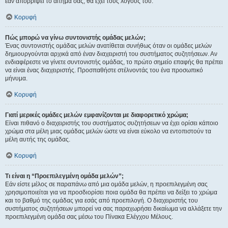
εάν απορρίψει το αίτημα σας, θα έχει τους λόγους του.
Κορυφή
Πώς μπορώ να γίνω συντονιστής ομάδας μελών;
Ένας συντονιστής ομάδας μελών ανατίθεται συνήθως όταν οι ομάδες μελών
δημιουργούνται αρχικά από έναν διαχειριστή του συστήματος συζητήσεων. Αν
ενδιαφέρεστε να γίνετε συντονιστής ομάδας, το πρώτο σημείο επαφής θα πρέπει
να είναι ένας διαχειριστής. Προσπαθήστε στέλνοντάς του ένα προσωπικό
μήνυμα.
Κορυφή
Γιατί μερικές ομάδες μελών εμφανίζονται με διαφορετικό χρώμα;
Είναι πιθανό ο διαχειριστής του συστήματος συζητήσεων να έχει ορίσει κάποιο
χρώμα στα μέλη μιας ομάδας μελών ώστε να είναι εύκολο να εντοπιστούν τα
μέλη αυτής της ομάδας.
Κορυφή
Τι είναι η “Προεπιλεγμένη ομάδα μελών”;
Εάν είστε μέλος σε παραπάνω από μια ομάδα μελών, η προεπιλεγμένη σας
χρησιμοποιείται για να προσδιορίσει ποια ομάδα θα πρέπει να δείξει το χρώμα
και το βαθμό της ομάδας για εσάς από προεπιλογή. Ο διαχειριστής του
συστήματος συζητήσεων μπορεί να σας παραχωρήσει δικαίωμα να αλλάξετε την
προεπιλεγμένη ομάδα σας μέσω του Πίνακα Ελέγχου Μέλους.