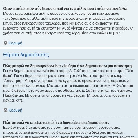
Όταν πατάω στον σύνδεσμο email για ένα μέλος μου ζητάει να συνδεθώ;
Μόνον εγγεγραμμένα μέλη μπορούν να στείλουν μήνυμα ηλεκτρονικού
ταχυδρομείου σε άλλα μέλη μέσω της ενσωματωμένης φόρμας αποστολής
μηνύματος ηλεκτρονικού ταχυδρομείου και μόνο αν ο διαχειριστής έχει
ενεργοποιήσει αυτή τη δυνατότητα. Αυτό γίνεται για να αποτραπεί η κακόβουλη
χρήση του συστήματος ηλεκτρονικού ταχυδρομείου από ανώνυμα μέλη.
Κορυφή
Θέματα δημοσίευσης
Πώς μπορώ να δημιουργήσω ένα νέο θέμα ή να δημοσιεύσω μια απάντηση;
Για να δημοσιεύσετε ένα νέο θέμα σε μια Δ. Συζήτηση, πατήστε στο κουμπί “Νέο
θέμα”. Για να δημοσιεύσετε μια απάντηση σε ένα θέμα, πατήστε στο κουμπί
“Απάντηση”. Μπορεί να χρειαστεί να εγγραφείτε προκειμένου να μπορέσετε να
δημοσιεύσετε ένα μήνυμα. Μια λίστα με τα δικαιώματά σας σε κάθε Δ. Συζήτηση
είναι διαθέσιμη στο κάτω μέρος στις οθόνες της Δ. Συζήτησης και του θέματος.
Παράδειγμα: Μπορείτε να δημοσιεύετε νέα θέματα, Μπορείτε να επισυνάπτετε
αρχεία, κλπ.
Κορυφή
Πώς μπορώ να επεξεργαστώ ή να διαγράψω μια δημοσίευση;
Εάν δεν είστε διαχειριστής του συστήματος συζητήσεων ή συντονιστής,
μπορείτε να επεξεργαστείτε ή να διαγράψετε μόνον τα δικά σας μηνύματα.
Μπορείτε να επεξεργαστείτε μια δημοσίευση πατώντας στο κουμπί επεξεργασίας