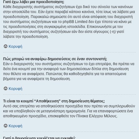
Γιατί έχω λάβει μια προειδοποίηση;
Κάθε διαχειριστής συστήματος συζητήσεων έχει δικό του σύνολο των κανόνων
στην ιστοσελίδα του. Εάν έχετε παραβεί κάποιο κανόνα, τότε ίσως να λάβατε μια
προειδοποίηση. Παρακαλώ σημειώστε ότι αυτό είναι απόφαση του διαχειριστή
του συστήματος συζητήσεων και το phpBB Limited δεν έχει τίποτα να κάνει με
τις προειδοποιήσεις στη συγκεκριμένη ιστοσελίδα. Επικοινωνήστε με τον
διαχειριστή του συστήματος συζητήσεων εάν δεν είστε σίγουρος (-η) γιατί
λάβατε την προειδοποίηση.
Κορυφή
Πώς μπορώ να αναφέρω δημοσιεύσεις σε έναν συντονιστή;
Εάν ο διαχειριστής του συστήματος συζητήσεων το έχει επιτρέψει, θα πρέπει να
δείτε ένα κουμπί για την αναφορά των δημοσιεύσεων δίπλα στη δημοσίευση
που θέλετε να αναφέρετε. Πατώντας θα καθοδηγηθείτε για τα απαιτούμενα
βήματα για να αναφέρετε τη δημοσίευση.
Κορυφή
Τι είναι το κουμπί “Αποθήκευση” στη δημοσίευση θέματος;
Αυτό σας επιτρέπει να αποθηκεύσετε προσχέδια που πρέπει να συμπληρωθούν
και να υποβληθούν σε μεταγενέστερη ημερομηνία. Για να επαναφορτώσετε ένα
αποθηκευμένο προσχέδιο, επισκεφθείτε τον Πίνακα Ελέγχου Μέλους.
Κορυφή
Γιατί η δημοσίευση χρειάζεται να εγκριθεί;