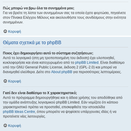
Πώς μπορώ να βρω όλα τα συνημμένα μου;
Για να βρείτε τη λίστα των συνημμένων σας τα οποία έχετε φορτώσει, πηγαίνετε
στον Πίνακα Ελέγχου Μέλους και ακολουθήστε τους συνδέσμους στην ενότητα
συνημμένων.
Κορυφή
Θέματα σχετικά με το phpBB
Ποιος έχει δημιουργήσει αυτό το σύστημα συζητήσεων;
Αυτό το λογισμικό (στη μη τροποποιημένη του έκδοση) έχει υλοποιηθεί,
κυκλοφορήσει και είναι κατοχυρωμένο από το
phpBB Limited
. Είναι διαθέσιμο
υπό την GNU General Public License, έκδοση 2 (GPL-2.0) και μπορεί να
διανεμηθεί ελεύθερα. Δείτε στο
About phpBB
για περισσότερες λεπτομέρειες.
Κορυφή
Γιατί δεν είναι διαθέσιμο το Χ χαρακτηριστικό;
Αυτό το πρόγραμμα δημιουργήθηκε και η άδεια χρήσης του αποδόθηκε από
την ομάδα ανάπτυξης λογισμικού phpBB Limited. Εάν νομίζετε ότι κάποιο
χαρακτηριστικό πρέπει να προστεθεί, επισκεφθείτε την ιστοσελίδα
phpBB Ideas Centre
, όπου μπορείτε να ψηφίσετε υπάρχουσες ιδέες ή να
προτείνετε νέες λειτουργίες.
Κορυφή