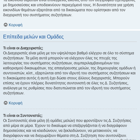
Τα εικονίδια θεμάτων είναι επιλεγμένες εικόνες από τον συγγραφέα σχετιζόμενες
με δημοσιεύσεις και υποδεικνύουν περιεχόμενό τους. Η δυνατότητα για χρήση
εικονιδίων θεμάτων εξαρτάται από τα δικαιώματα που ορίστηκαν από τον
διαχειριστή του συστήματος συζητήσεων.
Κορυφή
Επίπεδα μελών και Ομάδες
Τι είναι οι Διαχειριστές;
Οι Διαχειριστές είναι μέλη με τον υψηλότερο βαθμό ελέγχου σε όλο το σύστημα
συζητήσεων. Τα μέλη αυτά μπορούν να ελέγχουν όλες τις πτυχές της
λειτουργίας του συστήματος συζητήσεων, συμπεριλαμβανομένων του
καθορισμού δικαιωμάτων, της απαγόρευσης μελών, της δημιουργίας ομάδων ή
συντονιστών, κλπ., εξαρτώνται από τον ιδρυτή του συστήματος συζητήσεων και
τι δικαιώματα αυτός ή αυτή έχει δώσει στους άλλους διαχειριστές. Μπορούν
επίσης να έχουν πλήρεις δυνατότητες συντονιστή σε όλες τις Δ. Συζητήσεις,
ανάλογα με τις ρυθμίσεις που διατυπώνεται από τον ιδρυτή του συστήματος
συζητήσεων.
Κορυφή
Τι είναι οι Συντονιστές;
Οι Συντονιστές είναι μέλη (ή ομάδες μελών) που φροντίζουν τις Δ. Συζητήσεις
από μέρα σε μέρα. Έχουν το δικαίωμα να επεξεργάζονται ή να διαγράφουν
δημοσιεύσεις και να κλειδώνουν, να ξεκλειδώνουν, να μετακινούν, να
διαγράφουν και να διαχωρίζουν θέματα στη Δ. Συζήτηση που συντονίζουν.