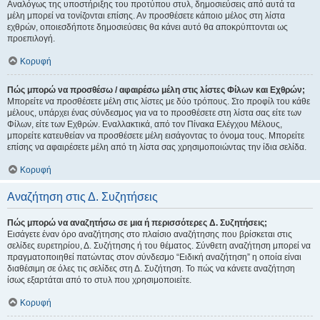
Αναλόγως της υποστήριξης του προτύπου στυλ, δημοσιεύσεις από αυτά τα
μέλη μπορεί να τονίζονται επίσης. Αν προσθέσετε κάποιο μέλος στη λίστα
εχθρών, οποιεσδήποτε δημοσιεύσεις θα κάνει αυτό θα αποκρύπτονται ως
προεπιλογή.
Κορυφή
Πώς μπορώ να προσθέσω / αφαιρέσω μέλη στις λίστες Φίλων και Εχθρών;
Μπορείτε να προσθέσετε μέλη στις λίστες με δύο τρόπους. Στο προφίλ του κάθε
μέλους, υπάρχει ένας σύνδεσμος για να το προσθέσετε στη λίστα σας είτε των
Φίλων, είτε των Εχθρών. Εναλλακτικά, από τον Πίνακα Ελέγχου Μέλους,
μπορείτε κατευθείαν να προσθέσετε μέλη εισάγοντας το όνομα τους. Μπορείτε
επίσης να αφαιρέσετε μέλη από τη λίστα σας χρησιμοποιώντας την ίδια σελίδα.
Κορυφή
Αναζήτηση στις Δ. Συζητήσεις
Πώς μπορώ να αναζητήσω σε μια ή περισσότερες Δ. Συζητήσεις;
Εισάγετε έναν όρο αναζήτησης στο πλαίσιο αναζήτησης που βρίσκεται στις
σελίδες ευρετηρίου, Δ. Συζήτησης ή του θέματος. Σύνθετη αναζήτηση μπορεί να
πραγματοποιηθεί πατώντας στον σύνδεσμο “Ειδική αναζήτηση” η οποία είναι
διαθέσιμη σε όλες τις σελίδες στη Δ. Συζήτηση. Το πώς να κάνετε αναζήτηση
ίσως εξαρτάται από το στυλ που χρησιμοποιείτε.
Κορυφή