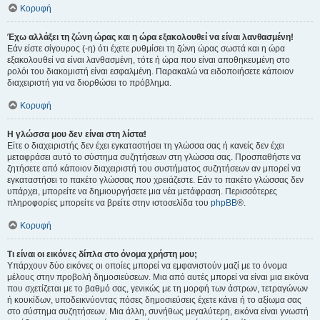
Κορυφή
Έχω αλλάξει τη ζώνη ώρας και η ώρα εξακολουθεί να είναι λανθασμένη!
Εάν είστε σίγουρος (-η) ότι έχετε ρυθμίσει τη ζώνη ώρας σωστά και η ώρα
εξακολουθεί να είναι λανθασμένη, τότε ή ώρα που είναι αποθηκευμένη στο
ρολόι του διακομιστή είναι εσφαλμένη. Παρακαλώ να ειδοποιήσετε κάποιον
διαχειριστή για να διορθώσει το πρόβλημα.
Κορυφή
Η γλώσσα μου δεν είναι στη λίστα!
Είτε ο διαχειριστής δεν έχει εγκαταστήσει τη γλώσσα σας ή κανείς δεν έχει
μεταφράσει αυτό το σύστημα συζητήσεων στη γλώσσα σας. Προσπαθήστε να
ζητήσετε από κάποιον διαχειριστή του συστήματος συζητήσεων αν μπορεί να
εγκαταστήσει το πακέτο γλώσσας που χρειάζεστε. Εάν το πακέτο γλώσσας δεν
υπάρχει, μπορείτε να δημιουργήσετε μια νέα μετάφραση. Περισσότερες
πληροφορίες μπορείτε να βρείτε στην ιστοσελίδα του
phpBB
®.
Κορυφή
Τι είναι οι εικόνες δίπλα στο όνομα χρήστη μου;
Υπάρχουν δύο εικόνες οι οποίες μπορεί να εμφανιστούν μαζί με το όνομα
μέλους στην προβολή δημοσιεύσεων. Μια από αυτές μπορεί να είναι μια εικόνα
που σχετίζεται με το βαθμό σας, γενικώς με τη μορφή των άστρων, τετραγώνων
ή κουκίδων, υποδεικνύοντας πόσες δημοσιεύσεις έχετε κάνει ή το αξίωμα σας
στο σύστημα συζητήσεων. Μια άλλη, συνήθως μεγαλύτερη, εικόνα είναι γνωστή