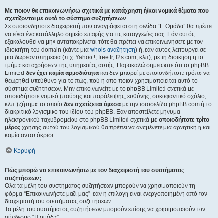
Με ποιον θα επικοινωνήσω σχετικά με κατάχρηση ή/και νομικά θέματα που
σχετίζονται με αυτό το σύστημα συζητήσεων;
Σε οποιονδήποτε διαχειριστή που αναγράφεται στη σελίδα “Η Ομάδα” θα πρέπει
να είναι ένα κατάλληλο σημείο επαφής για τις καταγγελίες σας. Εάν αυτός
εξακολουθεί να μην ανταποκρίνεται τότε θα πρέπει να επικοινωνήσετε με τον
ιδιοκτήτη του domain (κάντε μια
whois αναζήτηση
) ή, εάν αυτός λειτουργεί σε
μια δωρεάν υπηρεσία (π.χ. Yahoo !, free.fr, f2s.com, κλπ), με τη διοίκηση ή το
τμήμα καταχρήσεων της υπηρεσίας αυτής. Παρακαλώ σημειώστε ότι το phpBB
Limited
δεν έχει καμία αρμοδιότητα
και δεν μπορεί με οποιονδήποτε τρόπο να
θεωρηθεί υπεύθυνο για το πώς, πού ή από ποιον χρησιμοποιείται αυτό το
σύστημα συζητήσεων. Μην επικοινωνείτε με το phpBB Limited σχετικά με
οποιαδήποτε νομικό (παύσης και παράλειψης, ευθύνης, συκοφαντικό σχόλιο,
κλπ.) ζήτημα το οποίο
δεν σχετίζεται άμεσα
με την ιστοσελίδα phpBB.com ή το
διακριτικό λογισμικό του ιδίου του phpBB. Εάν αποστείλετε μήνυμα
ηλεκτρονικού ταχυδρομείου στο phpBB Limited σχετικά
με οποιοδήποτε τρίτο
μέρος
χρήσης αυτού του λογισμικού θα πρέπει να αναμένετε μια αρνητική ή και
καμία ανταπόκριση.
Κορυφή
Πώς μπορώ να επικοινωνήσω με τον διαχειριστή του συστήματος
συζητήσεων;
Όλα τα μέλη του συστήματος συζητήσεων μπορούν να χρησιμοποιούν τη
φόρμα “Επικοινωνήστε μαζί μας”, εάν η επιλογή είναι ενεργοποιημένη από τον
διαχειριστή του συστήματος συζητήσεων.
Τα μέλη του συστήματος συζητήσεων μπορούν επίσης να χρησιμοποιούν τον
σύνδεσμο “Η ομάδα”.