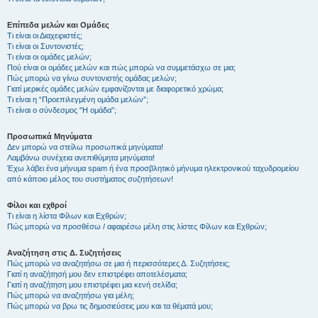
Επίπεδα μελών και Ομάδες
Τι είναι οι Διαχειριστές;
Τι είναι οι Συντονιστές;
Τι είναι οι ομάδες μελών;
Πού είναι οι ομάδες μελών και πώς μπορώ να συμμετάσχω σε μια;
Πώς μπορώ να γίνω συντονιστής ομάδας μελών;
Γιατί μερικές ομάδες μελών εμφανίζονται με διαφορετικό χρώμα;
Τι είναι η “Προεπιλεγμένη ομάδα μελών”;
Τι είναι ο σύνδεσμος "Η ομάδα”;
Προσωπικά Μηνύματα
Δεν μπορώ να στείλω προσωπικά μηνύματα!
Λαμβάνω συνέχεια ανεπιθύμητα μηνύματα!
Έχω λάβει ένα μήνυμα spam ή ένα προσβλητικό μήνυμα ηλεκτρονικού ταχυδρομείου
από κάποιο μέλος του συστήματος συζητήσεων!
Φίλοι και εχθροί
Τι είναι η λίστα Φίλων και Εχθρών;
Πώς μπορώ να προσθέσω / αφαιρέσω μέλη στις λίστες Φίλων και Εχθρών;
Αναζήτηση στις Δ. Συζητήσεις
Πώς μπορώ να αναζητήσω σε μια ή περισσότερες Δ. Συζητήσεις;
Γιατί η αναζήτησή μου δεν επιστρέφει αποτελέσματα;
Γιατί η αναζήτηση μου επιστρέφει μια κενή σελίδα;
Πώς μπορώ να αναζητήσω για μέλη;
Πώς μπορώ να βρω τις δημοσιεύσεις μου και τα θέματά μου;