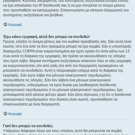
εγγραφούν. Κάποιος διαχειριστής του συστήματος συζητήσεων μπορεί επίσης
να έχει αποκλείσει την IP διεύθυνσή σας ή να μην επιτρέπει το όνομα μέλους
που προσπαθείτε να καταχωρίσετε. Επικοινωνήστε με κάποιον διαχειριστή του
συστήματος συζητήσεων για βοήθεια.
Κορυφή
Έχω κάνει εγγραφή, αλλά δεν μπορώ να συνδεθώ!
Πρώτα, ελέγξτε το όνομα μέλους και τον κωδικό πρόσβασής σας. Εάν αυτά είναι
σωστά, τότε ένα από τα δύο πράγματα μπορεί να έχει συμβεί. Εάν η υποστήριξη
διακήρυξης COPPA είναι ενεργοποιημένη και έχετε ορίσει ότι είστε κάτω των 13
ετών κατά τη διάρκεια της εγγραφής, θα πρέπει να ακολουθήσετε τις οδηγίες
που έχετε λάβει. Μερικά συστήματα συζητήσεων απαιτούν όλες οι νέες εγγραφές
να ενεργοποιούνται, είτε από εσάς είτε από τον διαχειριστή προκειμένου να
μπορέσετε να συνδεθείτε. Αυτή η πληροφορία υπήρχε κατά τη διάρκεια της
εγγραφής. Εάν έχετε λάβει ένα μήνυμα ηλεκτρονικού ταχυδρομείου,
ακολουθήστε τις οδηγίες. Εάν δεν λάβετε ένα μήνυμα ηλεκτρονικού
ταχυδρομείου, ενδεχομένως να έχετε δώσει μια λανθασμένη διεύθυνση
ηλεκτρονικού ταχυδρομείου ή το μήνυμα ηλεκτρονικού ταχυδρομείου, έχει
μπλοκαριστεί από κάποιο φίλτρο spam. Εάν είστε σίγουρος (-η) ότι η διεύθυνση
ηλεκτρονικού ταχυδρομείου που δώσατε είναι σωστή, προσπαθήστε να
επικοινωνήσετε με έναν διαχειριστή.
Κορυφή
Γιατί δεν μπορώ να συνδεθώ;
Υπάρχουν διάφοροι λόγοι για τους οποίους αυτό θα μπορούσε να συμβεί.