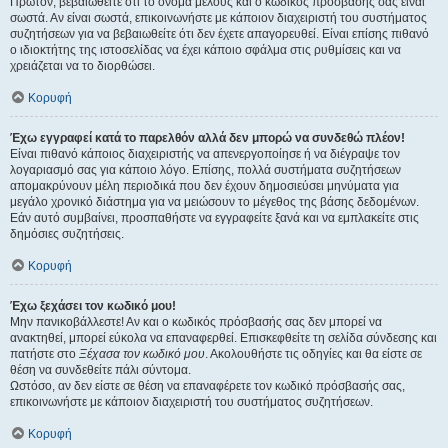
Πρώτον, βεβαιωθείτε ότι το όνομα μέλους και ο κωδικός πρόσβασής σας είναι
σωστά. Αν είναι σωστά, επικοινωνήστε με κάποιον διαχειριστή του συστήματος
συζητήσεων για να βεβαιωθείτε ότι δεν έχετε απαγορευθεί. Είναι επίσης πιθανό
ο ιδιοκτήτης της ιστοσελίδας να έχει κάποιο σφάλμα στις ρυθμίσεις και να
χρειάζεται να το διορθώσει.
Κορυφή
Έχω εγγραφεί κατά το παρελθόν αλλά δεν μπορώ να συνδεθώ πλέον!
Είναι πιθανό κάποιος διαχειριστής να απενεργοποίησε ή να διέγραψε τον
λογαριασμό σας για κάποιο λόγο. Επίσης, πολλά συστήματα συζητήσεων
απομακρύνουν μέλη περιοδικά που δεν έχουν δημοσιεύσει μηνύματα για
μεγάλο χρονικό διάστημα για να μειώσουν το μέγεθος της βάσης δεδομένων.
Εάν αυτό συμβαίνει, προσπαθήστε να εγγραφείτε ξανά και να εμπλακείτε στις
δημόσιες συζητήσεις.
Κορυφή
Έχω ξεχάσει τον κωδικό μου!
Μην πανικοβάλλεστε! Αν και ο κωδικός πρόσβασής σας δεν μπορεί να
ανακτηθεί, μπορεί εύκολα να επαναφερθεί. Επισκεφθείτε τη σελίδα σύνδεσης και
πατήστε στο
Ξέχασα τον κωδικό μου
. Ακολουθήστε τις οδηγίες και θα είστε σε
θέση να συνδεθείτε πάλι σύντομα.
Ωστόσο, αν δεν είστε σε θέση να επαναφέρετε τον κωδικό πρόσβασής σας,
επικοινωνήστε με κάποιον διαχειριστή του συστήματος συζητήσεων.
Κορυφή