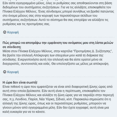
Εάν είστε εγγεγραμμένο μέλος, όλες οι ρυθμίσεις σας αποθηκεύονται στη βάση
δεδομένων του συστήματος συζητήσεων. Για να τις αλλάξετε, επισκεφθείτε τον
Πίνακα Ελέγχου Μέλους. Ένας σύνδεσμος μπορεί συνήθως να βρεθεί πατώντας
στο όνομα μέλους σας στην κορυφή των περισσότερων σελίδων του
συστήματος συζητήσεων. Αυτό το σύστημα θα σας επιτρέψει να αλλάξετε τις
ρυθμίσεις και τις προτιμήσεις σας.
Κορυφή
Πώς μπορώ να αποτρέψω την εμφάνιση του ονόματος μου στη λίστα μελών
σε σύνδεση;
Μέσα στον Πίνακα Ελέγχου Μέλους, στην καρτέλα “Προτιμήσεις Δ. Συζήτησης”,
θα βρείτε την επιλογή
Απόκρυψη των στοιχείων μου κατά τη διάρκεια της
σύνδεσης
. Ενεργοποιήστε αυτή την επιλογή και θα είστε ορατοί μόνο σε
διαχειριστές, συντονιστές και εσάς. Θα υπολογίζεστε ως μέλος με απόκρυψη.
Κορυφή
Η ώρα δεν είναι σωστή!
Είναι πιθανό η ώρα που εμφανίζεται να είναι από διαφορετική ζώνης ώρας από
αυτή στην οποία βρίσκεστε. Εάν αυτή είναι η περίπτωση, επισκεφθείτε τον
Πίνακα Ελέγχου Μέλους και αλλάξτε τη ζώνη ώρας για να ταιριάζει στην περιοχή
σας, π.χ. Λονδίνο, Παρίσι, Νέα Υόρκη, Σίδνεϋ, κλπ. Παρακαλώ σημειώστε ότι η
αλλαγή της ζώνης ώρας, όπως και οι περισσότερες ρυθμίσεις, μπορούν να
γίνουν μόνον από εγγεγραμμένα μέλη. Εάν δεν έχετε εγγραφεί, αυτή είναι μια
καλή ευκαιρία για να το κάνετε.