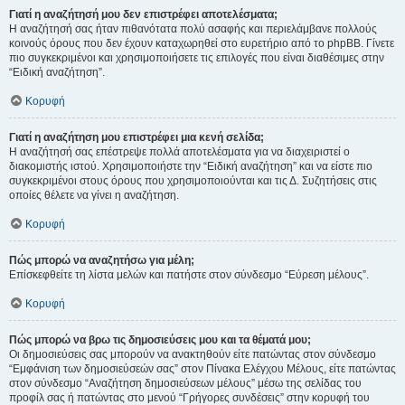
Γιατί η αναζήτησή μου δεν επιστρέφει αποτελέσματα;
Η αναζήτησή σας ήταν πιθανότατα πολύ ασαφής και περιελάμβανε πολλούς
κοινούς όρους που δεν έχουν καταχωρηθεί στο ευρετήριο από το phpBB. Γίνετε
πιο συγκεκριμένοι και χρησιμοποιήσετε τις επιλογές που είναι διαθέσιμες στην
“Ειδική αναζήτηση”.
Κορυφή
Γιατί η αναζήτηση μου επιστρέφει μια κενή σελίδα;
Η αναζήτησή σας επέστρεψε πολλά αποτελέσματα για να διαχειριστεί ο
διακομιστής ιστού. Χρησιμοποιήστε την “Ειδική αναζήτηση” και να είστε πιο
συγκεκριμένοι στους όρους που χρησιμοποιούνται και τις Δ. Συζητήσεις στις
οποίες θέλετε να γίνει η αναζήτηση.
Κορυφή
Πώς μπορώ να αναζητήσω για μέλη;
Επίσκεφθείτε τη λίστα μελών και πατήστε στον σύνδεσμο “Εύρεση μέλους”.
Κορυφή
Πώς μπορώ να βρω τις δημοσιεύσεις μου και τα θέματά μου;
Οι δημοσιεύσεις σας μπορούν να ανακτηθούν είτε πατώντας στον σύνδεσμο
“Εμφάνιση των δημοσιεύσεών σας” στον Πίνακα Ελέγχου Μέλους, είτε πατώντας
στον σύνδεσμο “Αναζήτηση δημοσιεύσεων μέλους” μέσω της σελίδας του
προφίλ σας ή πατώντας στο μενού “Γρήγορες συνδέσεις” στην κορυφή του