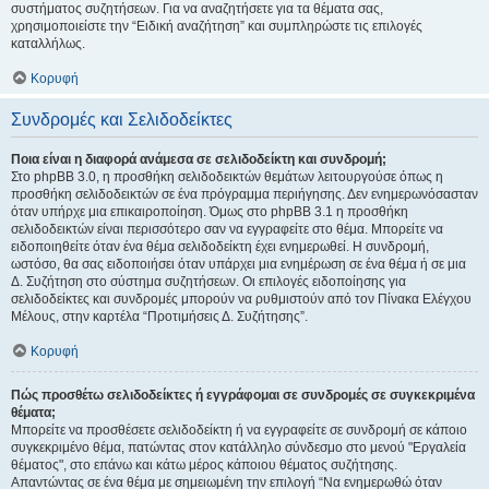
συστήματος συζητήσεων. Για να αναζητήσετε για τα θέματα σας,
χρησιμοποιείστε την “Ειδική αναζήτηση” και συμπληρώστε τις επιλογές
καταλλήλως.
Κορυφή
Συνδρομές και Σελιδοδείκτες
Ποια είναι η διαφορά ανάμεσα σε σελιδοδείκτη και συνδρομή;
Στο phpBB 3.0, η προσθήκη σελιδοδεικτών θεμάτων λειτουργούσε όπως η
προσθήκη σελιδοδεικτών σε ένα πρόγραμμα περιήγησης. Δεν ενημερωνόσασταν
όταν υπήρχε μια επικαιροποίηση. Όμως στο phpBB 3.1 η προσθήκη
σελιδοδεικτών είναι περισσότερο σαν να εγγραφείτε στο θέμα. Μπορείτε να
ειδοποιηθείτε όταν ένα θέμα σελιδοδείκτη έχει ενημερωθεί. Η συνδρομή,
ωστόσο, θα σας ειδοποιήσει όταν υπάρχει μια ενημέρωση σε ένα θέμα ή σε μια
Δ. Συζήτηση στο σύστημα συζητήσεων. Οι επιλογές ειδοποίησης για
σελιδοδείκτες και συνδρομές μπορούν να ρυθμιστούν από τον Πίνακα Ελέγχου
Μέλους, στην καρτέλα “Προτιμήσεις Δ. Συζήτησης”.
Κορυφή
Πώς προσθέτω σελιδοδείκτες ή εγγράφομαι σε συνδρομές σε συγκεκριμένα
θέματα;
Μπορείτε να προσθέσετε σελιδοδείκτη ή να εγγραφείτε σε συνδρομή σε κάποιο
συγκεκριμένο θέμα, πατώντας στον κατάλληλο σύνδεσμο στο μενού "Εργαλεία
θέματος", στο επάνω και κάτω μέρος κάποιου θέματος συζήτησης.
Απαντώντας σε ένα θέμα με σημειωμένη την επιλογή “Να ενημερωθώ όταν