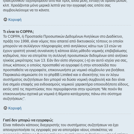
ηλεκτρονικού ταχυδρομείου από και προς άλλα μέλη, ένταξη σε ομάδα μελών,
κλπ. Χρειάζονται μόνο μερικά λεπτά για την εγγραφή σας οπότε σας
συμβουλεύουμε να το κάνετε.
Κορυφή
Τι είναι το COPPA;
Το COPPA, ή Προστασία Προσωπικών Δεδομένων Ανηλίκων στο Διαδίκτυο,
πράξη του 1998, είναι νόμος που απαιτεί από δικτυακούς τόπους οι οποίοι
μπορούν να συλλέγουν πληροφορίες από ανηλίκους κάτω των 13 ετών να
έχουν γραπτή γονική συναίνεση ή κάποια άλλη μέθοδο νομικής επιβεβαίωσης
κηδεμόνα, που να επιτρέπει τη συλλογή προσωπικών δεδομένων από ανήλικο
ηλικίας μικρότερης των 13. Εάν δεν είστε σίγουρος (-η) αν αυτό ισχύει για σας,
όπως κάποιος ο οποίος προσπαθεί να εγγραφεί ή στην ιστοσελίδα που
προσπαθείτε να εγγραφείτε, επικοινωνήστε με νομικό σύμβουλο για βοήθεια.
Παρακαλώ σημειώστε ότι το phpBB Limited και ο ιδιοκτήτης του εν λόγω
συστήματος συζητήσεων δεν μπορεί να δώσει νομική συμβουλή και δεν είναι
ένα σημείο επαφής για ενδοιασμούς νομικού χαρακτήρα οποιουδήποτε είδους,
εκτός από τις περιπτώσεις που περιγράφονται στην ερώτηση “Με ποιόν θα
επικοινωνήσω σχετικά με νομικά ή θέματα κατάχρησης πάνω στο σύστημα
συζητήσεων;”.
Κορυφή
Γιατί δεν μπορώ να εγγραφώ;
Είναι πιθανόν κάποιος διαχειριστής του συστήματος συζητήσεων να έχει
απενεργοποιήσει τις εγγραφές για να αποτρέψει νέους επισκέπτες να