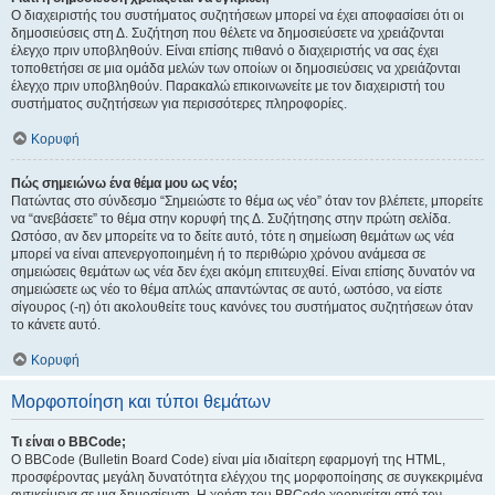
Ο διαχειριστής του συστήματος συζητήσεων μπορεί να έχει αποφασίσει ότι οι
δημοσιεύσεις στη Δ. Συζήτηση που θέλετε να δημοσιεύσετε να χρειάζονται
έλεγχο πριν υποβληθούν. Είναι επίσης πιθανό ο διαχειριστής να σας έχει
τοποθετήσει σε μια ομάδα μελών των οποίων οι δημοσιεύσεις να χρειάζονται
έλεγχο πριν υποβληθούν. Παρακαλώ επικοινωνείτε με τον διαχειριστή του
συστήματος συζητήσεων για περισσότερες πληροφορίες.
Κορυφή
Πώς σημειώνω ένα θέμα μου ως νέο;
Πατώντας στο σύνδεσμο “Σημειώστε το θέμα ως νέο” όταν τον βλέπετε, μπορείτε
να “ανεβάσετε” το θέμα στην κορυφή της Δ. Συζήτησης στην πρώτη σελίδα.
Ωστόσο, αν δεν μπορείτε να το δείτε αυτό, τότε η σημείωση θεμάτων ως νέα
μπορεί να είναι απενεργοποιημένη ή το περιθώριο χρόνου ανάμεσα σε
σημειώσεις θεμάτων ως νέα δεν έχει ακόμη επιτευχθεί. Είναι επίσης δυνατόν να
σημειώσετε ως νέο το θέμα απλώς απαντώντας σε αυτό, ωστόσο, να είστε
σίγουρος (-η) ότι ακολουθείτε τους κανόνες του συστήματος συζητήσεων όταν
το κάνετε αυτό.
Κορυφή
Μορφοποίηση και τύποι θεμάτων
Τι είναι ο BBCode;
Ο BBCode (Bulletin Board Code) είναι μία ιδιαίτερη εφαρμογή της HTML,
προσφέροντας μεγάλη δυνατότητα ελέγχου της μορφοποίησης σε συγκεκριμένα