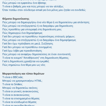
Πώς μπορώ να εμφανίσω ένα άβαταρ;
Τι είναι ο βαθμός μου και πώς μπορώ να τον αλλάξω;
Όταν πατάω στον σύνδεσμο email για ένα μέλος μου ζητάει να συνδεθώ;
Θέματα δημοσίευσης
Πώς μπορώ να δημιουργήσω ένα νέο θέμα ή να δημοσιεύσω μια απάντηση;
Πώς μπορώ να επεξεργαστώ ή να διαγράψω μια δημοσίευση;
Πώς προσθέτω μια υπογραφή στη δημοσίευση μου;
Πώς δημιουργώ ένα δημοψήφισμα;
Γιατί δεν μπορώ να προσθέσω περισσότερες επιλογές ψήφων;
Πώς μπορώ να επεξεργαστώ ή να διαγράψω ένα δημοψήφισμα;
Γιατί δεν έχω πρόσβαση σε μια Δ. Συζήτηση;
Γιατί δεν μπορώ να προσθέσω συνημμένα;
Γιατί έχω λάβει μια προειδοποίηση;
Πώς μπορώ να αναφέρω δημοσιεύσεις σε έναν συντονιστή;
Τι είναι το κουμπί “Αποθήκευση” στη δημοσίευση θέματος;
Γιατί η δημοσίευση χρειάζεται να εγκριθεί;
Πώς σημειώνω ένα θέμα μου ως νέο;
Μορφοποίηση και τύποι θεμάτων
Τι είναι ο BBCode;
Μπορώ να χρησιμοποιήσω HTML;
Τι είναι τα Smilies;
Μπορώ να δημοσιεύω εικόνες;
Τι είναι οι γενικές ανακοινώσεις;
Τι είναι οι ανακοινώσεις;
Τι είναι τα επισημασμένα θέματα;
Τι είναι τα κλειδωμένα θέματα;
Τι είναι τα εικονίδια θεμάτων;