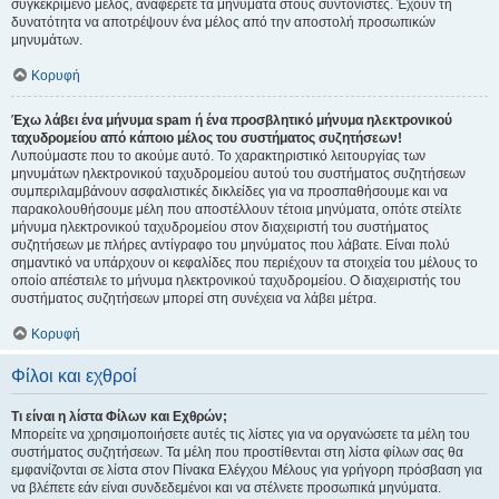
συγκεκριμένο μέλος, αναφέρετε τα μηνύματα στους συντονιστές. Έχουν τη
δυνατότητα να αποτρέψουν ένα μέλος από την αποστολή προσωπικών
μηνυμάτων.
Κορυφή
Έχω λάβει ένα μήνυμα spam ή ένα προσβλητικό μήνυμα ηλεκτρονικού
ταχυδρομείου από κάποιο μέλος του συστήματος συζητήσεων!
Λυπούμαστε που το ακούμε αυτό. Το χαρακτηριστικό λειτουργίας των
μηνυμάτων ηλεκτρονικού ταχυδρομείου αυτού του συστήματος συζητήσεων
συμπεριλαμβάνουν ασφαλιστικές δικλείδες για να προσπαθήσουμε και να
παρακολουθήσουμε μέλη που αποστέλλουν τέτοια μηνύματα, οπότε στείλτε
μήνυμα ηλεκτρονικού ταχυδρομείου στον διαχειριστή του συστήματος
συζητήσεων με πλήρες αντίγραφο του μηνύματος που λάβατε. Είναι πολύ
σημαντικό να υπάρχουν οι κεφαλίδες που περιέχουν τα στοιχεία του μέλους το
οποίο απέστειλε το μήνυμα ηλεκτρονικού ταχυδρομείου. Ο διαχειριστής του
συστήματος συζητήσεων μπορεί στη συνέχεια να λάβει μέτρα.
Κορυφή
Φίλοι και εχθροί
Τι είναι η λίστα Φίλων και Εχθρών;
Μπορείτε να χρησιμοποιήσετε αυτές τις λίστες για να οργανώσετε τα μέλη του
συστήματος συζητήσεων. Τα μέλη που προστίθενται στη λίστα φίλων σας θα
εμφανίζονται σε λίστα στον Πίνακα Ελέγχου Μέλους για γρήγορη πρόσβαση για
να βλέπετε εάν είναι συνδεδεμένοι και να στέλνετε προσωπικά μηνύματα.