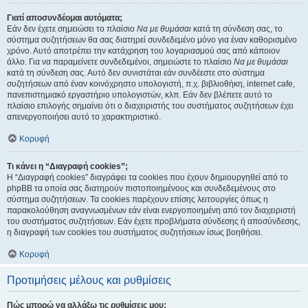
Γιατί αποσυνδέομαι αυτόματα;
Εάν δεν έχετε σημειώσει το πλαίσιο
Να με θυμάσαι
κατά τη σύνδεση σας, το
σύστημα συζητήσεων θα σας διατηρεί συνδεδεμένο μόνο για έναν καθορισμένο
χρόνο. Αυτό αποτρέπει την κατάχρηση του λογαριασμού σας από κάποιον
άλλο. Για να παραμείνετε συνδεδεμένοι, σημειώστε το πλαίσιο
Να με θυμάσαι
κατά τη σύνδεση σας. Αυτό δεν συνιστάται εάν συνδέεστε στο σύστημα
συζητήσεων από έναν κοινόχρηστο υπολογιστή, π.χ. βιβλιοθήκη, internet cafe,
πανεπιστημιακό εργαστήριο υπολογιστών, κλπ. Εάν δεν βλέπετε αυτό το
πλαίσιο επιλογής σημαίνει ότι ο διαχειριστής του συστήματος συζητήσεων έχει
απενεργοποιήσει αυτό το χαρακτηριστικό.
Κορυφή
Τι κάνει η “Διαγραφή cookies”;
Η “Διαγραφή cookies” διαγράφει τα cookies που έχουν δημιουργηθεί από το
phpBB τα οποία σας διατηρούν πιστοποιημένους και συνδεδεμένους στο
σύστημα συζητήσεων. Τα cookies παρέχουν επίσης λειτουργίες όπως η
παρακολούθηση αναγνωσμένων εάν είναι ενεργοποιημένη από τον διαχειριστή
του συστήματος συζητήσεων. Εάν έχετε προβλήματα σύνδεσης ή αποσύνδεσης,
η διαγραφή των cookies του συστήματος συζητήσεων ίσως βοηθήσει.
Κορυφή
Προτιμήσεις μέλους και ρυθμίσεις
Πώς μπορώ να αλλάξω τις ρυθμίσεις μου;