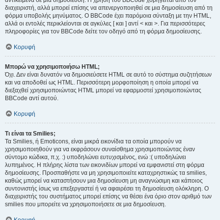
αντικείμενα σε μια δημοσίευση. Η χρήση του BBCode χορηγείται από τον
διαχειριστή, αλλά μπορεί επίσης να απενεργοποιηθεί σε μια δημοσίευση από τη
φόρμα υποβολής μηνύματος. Ο BBCode έχει παρόμοια σύνταξη με την HTML,
αλλά οι εντολές περικλείονται σε αγκύλες [ και ] αντί < και >. Για περισσότερες
πληροφορίες για τον BBCode δείτε τον οδηγό από τη φόρμα δημοσίευσης.
Κορυφή
Μπορώ να χρησιμοποιήσω HTML;
Όχι. Δεν είναι δυνατόν να δημοσιεύσετε HTML σε αυτό το σύστημα συζητήσεων
και να αποδοθεί ως HTML. Περισσότερη μορφοποίηση η οποία μπορεί να
διεξαχθεί χρησιμοποιώντας HTML μπορεί να εφαρμοστεί χρησιμοποιώντας
BBCode αντί αυτού.
Κορυφή
Τι είναι τα Smilies;
Τα Smilies, ή Emoticons, είναι μικρά εικονίδια τα οποία μπορούν να
χρησιμοποιηθούν για να εκφράσουν συναίσθημα χρησιμοποιώντας έναν
σύντομο κώδικα, π.χ. :) υποδηλώνει ευτυχισμένος, ενώ :( υποδηλώνει
λυπημένος. Η πλήρης λίστα των εικονιδίων μπορεί να εμφανιστεί στη φόρμα
δημοσίευσης. Προσπαθήστε να μη χρησιμοποιείτε καταχρηστικώς τα smilies,
καθώς μπορεί να καταστήσουν μια δημοσίευση μη αναγνώσιμη και κάποιος
συντονιστής ίσως να επεξεργαστεί ή να αφαιρέσει τη δημοσίευση ολόκληρη. Ο
διαχειριστής του συστήματος μπορεί επίσης να θέσει ένα όριο στον αριθμό των
smilies που μπορείτε να χρησιμοποιήσετε σε μια δημοσίευση.