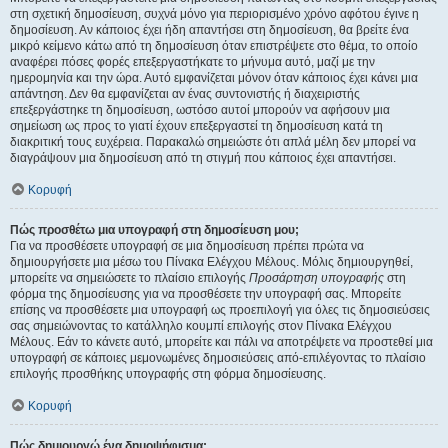
στη σχετική δημοσίευση, συχνά μόνο για περιορισμένο χρόνο αφότου έγινε η
δημοσίευση. Αν κάποιος έχει ήδη απαντήσει στη δημοσίευση, θα βρείτε ένα
μικρό κείμενο κάτω από τη δημοσίευση όταν επιστρέψετε στο θέμα, το οποίο
αναφέρει πόσες φορές επεξεργαστήκατε το μήνυμα αυτό, μαζί με την
ημερομηνία και την ώρα. Αυτό εμφανίζεται μόνον όταν κάποιος έχει κάνει μια
απάντηση. Δεν θα εμφανίζεται αν ένας συντονιστής ή διαχειριστής
επεξεργάστηκε τη δημοσίευση, ωστόσο αυτοί μπορούν να αφήσουν μια
σημείωση ως προς το γιατί έχουν επεξεργαστεί τη δημοσίευση κατά τη
διακριτική τους ευχέρεια. Παρακαλώ σημειώστε ότι απλά μέλη δεν μπορεί να
διαγράψουν μια δημοσίευση από τη στιγμή που κάποιος έχει απαντήσει.
Κορυφή
Πώς προσθέτω μια υπογραφή στη δημοσίευση μου;
Για να προσθέσετε υπογραφή σε μια δημοσίευση πρέπει πρώτα να
δημιουργήσετε μια μέσω του Πίνακα Ελέγχου Μέλους. Μόλις δημιουργηθεί,
μπορείτε να σημειώσετε το πλαίσιο επιλογής
Προσάρτηση υπογραφής
στη
φόρμα της δημοσίευσης για να προσθέσετε την υπογραφή σας. Μπορείτε
επίσης να προσθέσετε μια υπογραφή ως προεπιλογή για όλες τις δημοσιεύσεις
σας σημειώνοντας το κατάλληλο κουμπί επιλογής στον Πίνακα Ελέγχου
Μέλους. Εάν το κάνετε αυτό, μπορείτε και πάλι να αποτρέψετε να προστεθεί μια
υπογραφή σε κάποιες μεμονωμένες δημοσιεύσεις από-επιλέγοντας το πλαίσιο
επιλογής προσθήκης υπογραφής στη φόρμα δημοσίευσης.
Κορυφή
Πώς δημιουργώ ένα δημοψήφισμα;