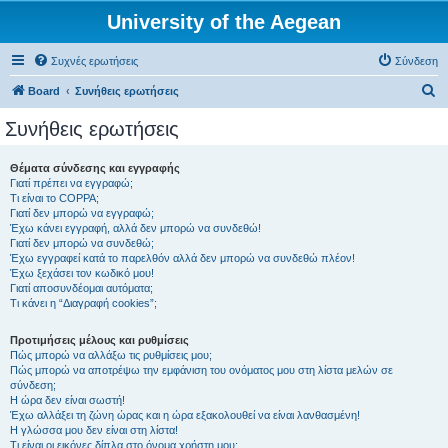
University of the Aegean
Συχνές ερωτήσεις
Σύνδεση
Α
Board
Συνήθεις ερωτήσεις
ν
Συνήθεις ερωτήσεις
α
ζ
Θέματα σύνδεσης και εγγραφής
Γιατί πρέπει να εγγραφώ;
ή
Τι είναι το COPPA;
τ
Γιατί δεν μπορώ να εγγραφώ;
Έχω κάνει εγγραφή, αλλά δεν μπορώ να συνδεθώ!
η
Γιατί δεν μπορώ να συνδεθώ;
Έχω εγγραφεί κατά το παρελθόν αλλά δεν μπορώ να συνδεθώ πλέον!
σ
Έχω ξεχάσει τον κωδικό μου!
η
Γιατί αποσυνδέομαι αυτόματα;
Τι κάνει η “Διαγραφή cookies”;
Προτιμήσεις μέλους και ρυθμίσεις
Πώς μπορώ να αλλάξω τις ρυθμίσεις μου;
Πώς μπορώ να αποτρέψω την εμφάνιση του ονόματος μου στη λίστα μελών σε
σύνδεση;
Η ώρα δεν είναι σωστή!
Έχω αλλάξει τη ζώνη ώρας και η ώρα εξακολουθεί να είναι λανθασμένη!
Η γλώσσα μου δεν είναι στη λίστα!
Τι είναι οι εικόνες δίπλα στο όνομα χρήστη μου;