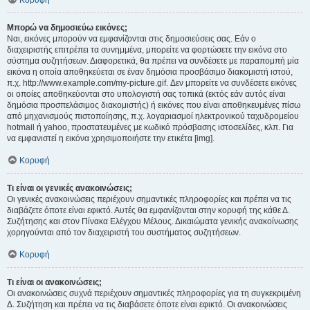
Κορυφή
Μπορώ να δημοσιεύω εικόνες;
Ναι, εικόνες μπορούν να εμφανίζονται στις δημοσιεύσεις σας. Εάν ο
διαχειριστής επιτρέπει τα συνημμένα, μπορείτε να φορτώσετε την εικόνα στο
σύστημα συζητήσεων. Διαφορετικά, θα πρέπει να συνδέσετε με παραπομπή μία
εικόνα η οποία αποθηκεύεται σε έναν δημόσια προσβάσιμο διακομιστή ιστού,
π.χ. http://www.example.com/my-picture.gif. Δεν μπορείτε να συνδέσετε εικόνες
οι οποίες αποθηκεύονται στο υπολογιστή σας τοπικά (εκτός εάν αυτός είναι
δημόσια προσπελάσιμος διακομιστής) ή εικόνες που είναι αποθηκευμένες πίσω
από μηχανισμούς πιστοποίησης, π.χ. λογαριασμοί ηλεκτρονικού ταχυδρομείου
hotmail ή yahoo, προστατευμένες με κωδικό πρόσβασης ιστοσελίδες, κλπ. Για
να εμφανιστεί η εικόνα χρησιμοποιήστε την ετικέτα [img].
Κορυφή
Τι είναι οι γενικές ανακοινώσεις;
Οι γενικές ανακοινώσεις περιέχουν σημαντικές πληροφορίες και πρέπει να τις
διαβάζετε όποτε είναι εφικτό. Αυτές θα εμφανίζονται στην κορυφή της κάθε Δ.
Συζήτησης και στον Πίνακα Ελέγχου Μέλους. Δικαιώματα γενικής ανακοίνωσης
χορηγούνται από τον διαχειριστή του συστήματος συζητήσεων.
Κορυφή
Τι είναι οι ανακοινώσεις;
Οι ανακοινώσεις συχνά περιέχουν σημαντικές πληροφορίες για τη συγκεκριμένη
Δ. Συζήτηση και πρέπει να τις διαβάσετε όποτε είναι εφικτό. Οι ανακοινώσεις