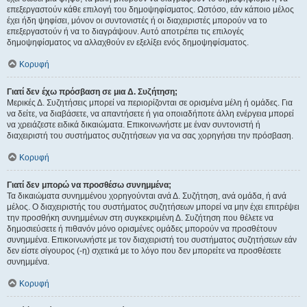
επεξεργαστούν κάθε επιλογή του δημοψηφίσματος. Ωστόσο, εάν κάποιο μέλος
έχει ήδη ψηφίσει, μόνον οι συντονιστές ή οι διαχειριστές μπορούν να το
επεξεργαστούν ή να το διαγράψουν. Αυτό αποτρέπει τις επιλογές
δημοψηφίσματος να αλλαχθούν εν εξελίξει ενός δημοψηφίσματος.
Κορυφή
Γιατί δεν έχω πρόσβαση σε μια Δ. Συζήτηση;
Μερικές Δ. Συζητήσεις μπορεί να περιορίζονται σε ορισμένα μέλη ή ομάδες. Για
να δείτε, να διαβάσετε, να απαντήσετε ή για οποιαδήποτε άλλη ενέργεια μπορεί
να χρειάζεστε ειδικά δικαιώματα. Επικοινωνήστε με έναν συντονιστή ή
διαχειριστή του συστήματος συζητήσεων για να σας χορηγήσει την πρόσβαση.
Κορυφή
Γιατί δεν μπορώ να προσθέσω συνημμένα;
Τα δικαιώματα συνημμένου χορηγούνται ανά Δ. Συζήτηση, ανά ομάδα, ή ανά
μέλος. Ο διαχειριστής του συστήματος συζητήσεων μπορεί να μην έχει επιτρέψει
την προσθήκη συνημμένων στη συγκεκριμένη Δ. Συζήτηση που θέλετε να
δημοσιεύσετε ή πιθανόν μόνο ορισμένες ομάδες μπορούν να προσθέτουν
συνημμένα. Επικοινωνήστε με τον διαχειριστή του συστήματος συζητήσεων εάν
δεν είστε σίγουρος (-η) σχετικά με το λόγο που δεν μπορείτε να προσθέσετε
συνημμένα.
Κορυφή