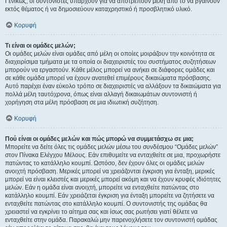
Γενικώς, οι συντονιστές υπάρχουν για να αποτρέπουν μέλη από το να βγαίνουν
εκτός θέματος ή να δημοσιεύουν καταχρηστικό ή προσβλητικό υλικό.
Κορυφή
Τι είναι οι ομάδες μελών;
Οι ομάδες μελών είναι ομάδες από μέλη οι οποίες μοιράζουν την κοινότητα σε
διαχειρίσιμα τμήματα με τα οποία οι διαχειριστές του συστήματος συζητήσεων
μπορούν να εργαστούν. Κάθε μέλος μπορεί να ανήκει σε διάφορες ομάδες και
σε κάθε ομάδα μπορεί να έχουν ανατεθεί επιμέρους δικαιώματα πρόσβασης.
Αυτό παρέχει έναν εύκολο τρόπο σε διαχειριστές να αλλάξουν τα δικαιώματα για
πολλά μέλη ταυτόχρονα, όπως είναι αλλαγή δικαιωμάτων συντονιστή ή
χορήγηση στα μέλη πρόσβαση σε μια ιδιωτική συζήτηση.
Κορυφή
Πού είναι οι ομάδες μελών και πώς μπορώ να συμμετάσχω σε μια;
Μπορείτε να δείτε όλες τις ομάδες μελών μέσω του συνδέσμου “Ομάδες μελών”
στον Πίνακα Ελέγχου Μέλους. Εάν επιθυμείτε να ενταχθείτε σε μια, προχωρήστε
πατώντας το κατάλληλο κουμπί. Ωστόσο, δεν έχουν όλες οι ομάδες μελών
ανοιχτή πρόσβαση. Μερικές μπορεί να χρειάζονται έγκριση για ένταξη, μερικές
μπορεί να είναι κλειστές και μερικές μπορεί ακόμη και να έχουν κρυφές ιδιότητες
μελών. Εάν η ομάδα είναι ανοιχτή, μπορείτε να ενταχθείτε πατώντας στο
κατάλληλο κουμπί. Εάν χρειάζεται έγκριση για ένταξη μπορείτε να ζητήσετε να
ενταχθείτε πατώντας στο κατάλληλο κουμπί. Ο συντονιστής της ομάδας θα
χρειαστεί να εγκρίνει το αίτημα σας και ίσως σας ρωτήσει γιατί θέλετε να
ενταχθείτε στην ομάδα. Παρακαλώ μην παρενοχλήσετε τον συντονιστή ομάδας