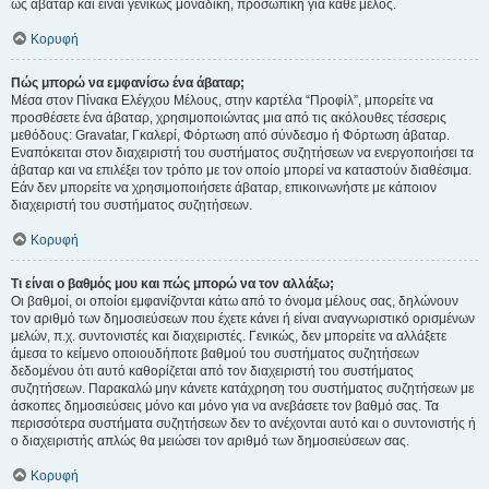
ως άβαταρ και είναι γενικώς μοναδική, προσωπική για κάθε μέλος.
Κορυφή
Πώς μπορώ να εμφανίσω ένα άβαταρ;
Μέσα στον Πίνακα Ελέγχου Μέλους, στην καρτέλα “Προφίλ”, μπορείτε να
προσθέσετε ένα άβαταρ, χρησιμοποιώντας μια από τις ακόλουθες τέσσερις
μεθόδους: Gravatar, Γκαλερί, Φόρτωση από σύνδεσμο ή Φόρτωση άβαταρ.
Εναπόκειται στον διαχειριστή του συστήματος συζητήσεων να ενεργοποιήσει τα
άβαταρ και να επιλέξει τον τρόπο με τον οποίο μπορεί να καταστούν διαθέσιμα.
Εάν δεν μπορείτε να χρησιμοποιήσετε άβαταρ, επικοινωνήστε με κάποιον
διαχειριστή του συστήματος συζητήσεων.
Κορυφή
Τι είναι ο βαθμός μου και πώς μπορώ να τον αλλάξω;
Οι βαθμοί, οι οποίοι εμφανίζονται κάτω από το όνομα μέλους σας, δηλώνουν
τον αριθμό των δημοσιεύσεων που έχετε κάνει ή είναι αναγνωριστικό ορισμένων
μελών, π.χ. συντονιστές και διαχειριστές. Γενικώς, δεν μπορείτε να αλλάξετε
άμεσα το κείμενο οποιουδήποτε βαθμού του συστήματος συζητήσεων
δεδομένου ότι αυτό καθορίζεται από τον διαχειριστή του συστήματος
συζητήσεων. Παρακαλώ μην κάνετε κατάχρηση του συστήματος συζητήσεων με
άσκοπες δημοσιεύσεις μόνο και μόνο για να ανεβάσετε τον βαθμό σας. Τα
περισσότερα συστήματα συζητήσεων δεν το ανέχονται αυτό και ο συντονιστής ή
ο διαχειριστής απλώς θα μειώσει τον αριθμό των δημοσιεύσεων σας.
Κορυφή