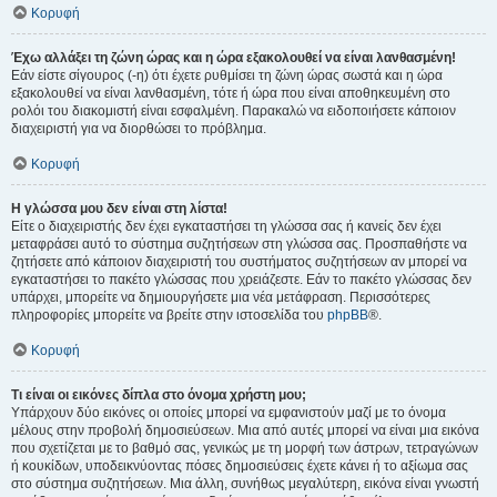
Κορυφή
Έχω αλλάξει τη ζώνη ώρας και η ώρα εξακολουθεί να είναι λανθασμένη!
Εάν είστε σίγουρος (-η) ότι έχετε ρυθμίσει τη ζώνη ώρας σωστά και η ώρα
εξακολουθεί να είναι λανθασμένη, τότε ή ώρα που είναι αποθηκευμένη στο
ρολόι του διακομιστή είναι εσφαλμένη. Παρακαλώ να ειδοποιήσετε κάποιον
διαχειριστή για να διορθώσει το πρόβλημα.
Κορυφή
Η γλώσσα μου δεν είναι στη λίστα!
Είτε ο διαχειριστής δεν έχει εγκαταστήσει τη γλώσσα σας ή κανείς δεν έχει
μεταφράσει αυτό το σύστημα συζητήσεων στη γλώσσα σας. Προσπαθήστε να
ζητήσετε από κάποιον διαχειριστή του συστήματος συζητήσεων αν μπορεί να
εγκαταστήσει το πακέτο γλώσσας που χρειάζεστε. Εάν το πακέτο γλώσσας δεν
υπάρχει, μπορείτε να δημιουργήσετε μια νέα μετάφραση. Περισσότερες
πληροφορίες μπορείτε να βρείτε στην ιστοσελίδα του
phpBB
®.
Κορυφή
Τι είναι οι εικόνες δίπλα στο όνομα χρήστη μου;
Υπάρχουν δύο εικόνες οι οποίες μπορεί να εμφανιστούν μαζί με το όνομα
μέλους στην προβολή δημοσιεύσεων. Μια από αυτές μπορεί να είναι μια εικόνα
που σχετίζεται με το βαθμό σας, γενικώς με τη μορφή των άστρων, τετραγώνων
ή κουκίδων, υποδεικνύοντας πόσες δημοσιεύσεις έχετε κάνει ή το αξίωμα σας
στο σύστημα συζητήσεων. Μια άλλη, συνήθως μεγαλύτερη, εικόνα είναι γνωστή