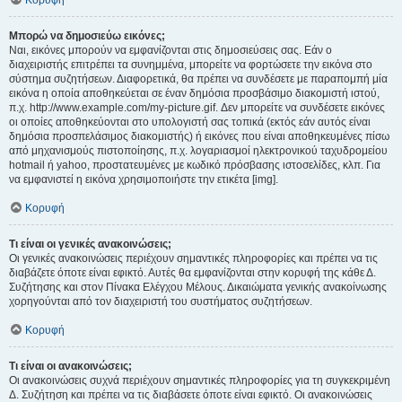
Κορυφή
Μπορώ να δημοσιεύω εικόνες;
Ναι, εικόνες μπορούν να εμφανίζονται στις δημοσιεύσεις σας. Εάν ο
διαχειριστής επιτρέπει τα συνημμένα, μπορείτε να φορτώσετε την εικόνα στο
σύστημα συζητήσεων. Διαφορετικά, θα πρέπει να συνδέσετε με παραπομπή μία
εικόνα η οποία αποθηκεύεται σε έναν δημόσια προσβάσιμο διακομιστή ιστού,
π.χ. http://www.example.com/my-picture.gif. Δεν μπορείτε να συνδέσετε εικόνες
οι οποίες αποθηκεύονται στο υπολογιστή σας τοπικά (εκτός εάν αυτός είναι
δημόσια προσπελάσιμος διακομιστής) ή εικόνες που είναι αποθηκευμένες πίσω
από μηχανισμούς πιστοποίησης, π.χ. λογαριασμοί ηλεκτρονικού ταχυδρομείου
hotmail ή yahoo, προστατευμένες με κωδικό πρόσβασης ιστοσελίδες, κλπ. Για
να εμφανιστεί η εικόνα χρησιμοποιήστε την ετικέτα [img].
Κορυφή
Τι είναι οι γενικές ανακοινώσεις;
Οι γενικές ανακοινώσεις περιέχουν σημαντικές πληροφορίες και πρέπει να τις
διαβάζετε όποτε είναι εφικτό. Αυτές θα εμφανίζονται στην κορυφή της κάθε Δ.
Συζήτησης και στον Πίνακα Ελέγχου Μέλους. Δικαιώματα γενικής ανακοίνωσης
χορηγούνται από τον διαχειριστή του συστήματος συζητήσεων.
Κορυφή
Τι είναι οι ανακοινώσεις;
Οι ανακοινώσεις συχνά περιέχουν σημαντικές πληροφορίες για τη συγκεκριμένη
Δ. Συζήτηση και πρέπει να τις διαβάσετε όποτε είναι εφικτό. Οι ανακοινώσεις