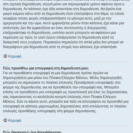
στη σχετική δημοσίευση, συχνά μόνο για περιορισμένο χρόνο αφότου έγινε η
δημοσίευση. Αν κάποιος έχει ήδη απαντήσει στη δημοσίευση, θα βρείτε ένα
μικρό κείμενο κάτω από τη δημοσίευση όταν επιστρέψετε στο θέμα, το οποίο
αναφέρει πόσες φορές επεξεργαστήκατε το μήνυμα αυτό, μαζί με την
ημερομηνία και την ώρα. Αυτό εμφανίζεται μόνον όταν κάποιος έχει κάνει μια
απάντηση. Δεν θα εμφανίζεται αν ένας συντονιστής ή διαχειριστής
επεξεργάστηκε τη δημοσίευση, ωστόσο αυτοί μπορούν να αφήσουν μια
σημείωση ως προς το γιατί έχουν επεξεργαστεί τη δημοσίευση κατά τη
διακριτική τους ευχέρεια. Παρακαλώ σημειώστε ότι απλά μέλη δεν μπορεί να
διαγράψουν μια δημοσίευση από τη στιγμή που κάποιος έχει απαντήσει.
Κορυφή
Πώς προσθέτω μια υπογραφή στη δημοσίευση μου;
Για να προσθέσετε υπογραφή σε μια δημοσίευση πρέπει πρώτα να
δημιουργήσετε μια μέσω του Πίνακα Ελέγχου Μέλους. Μόλις δημιουργηθεί,
μπορείτε να σημειώσετε το πλαίσιο επιλογής
Προσάρτηση υπογραφής
στη
φόρμα της δημοσίευσης για να προσθέσετε την υπογραφή σας. Μπορείτε
επίσης να προσθέσετε μια υπογραφή ως προεπιλογή για όλες τις δημοσιεύσεις
σας σημειώνοντας το κατάλληλο κουμπί επιλογής στον Πίνακα Ελέγχου
Μέλους. Εάν το κάνετε αυτό, μπορείτε και πάλι να αποτρέψετε να προστεθεί μια
υπογραφή σε κάποιες μεμονωμένες δημοσιεύσεις από-επιλέγοντας το πλαίσιο
επιλογής προσθήκης υπογραφής στη φόρμα δημοσίευσης.
Κορυφή
Πώς δημιουργώ ένα δημοψήφισμα;