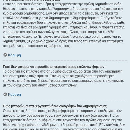
Όταν δημοσιεύετε ένα νέο θέμα ή επεξεργάζεστε την πρώτη δημοσίευση ενός
θέματος, πατήστε στην καρτέλα “Δημιουργία δημοψηφίσματος” κάτω από την
κύρια φόρμα δημοσίευσης. Εάν δεν μπορείτε να το δείτε αυτό, δεν έχετε τα
κατάλληλα δικαιώματα για να δημιουργήσετε δημοψηφίσματα. Εισάγετε έναν
τίτλο και τουλάχιστον δύο επιλογές στα κατάλληλα πεδία, διασφαλίζοντας κάθε
επιλογή να είναι σε ξεχωριστή γραμμή στην περιοχή κειμένου. Μπορείτε επίσης
να ορίσετε τον αριθμό των επιλογών ενός μέλους που μπορεί να επιλέξει
ψηφίζοντας κάτω από “Επιλογές ανά μέλος”, ένα χρονικό όριο ημερών για το
δημοψήφισμα, (0 για χωρίς χρονικό όριο) και τέλος την επιλογή να επιτρέψετε
στα μέλη να τροποποιούν τις ψήφους τους.
Κορυφή
Γιατί δεν μπορώ να προσθέσω περισσότερες επιλογές ψήφων;
Το όριο για τις επιλογές στα δημοψηφίσματα καθορίζεται από τον διαχειριστή
του συστήματος συζητήσεων. Εάν νομίζετε ότι χρειάζονται περισσότερες
επιλογές στο δικό σας δημοψήφισμα από το επιτρεπόμενο όριο, επικοινωνείτε
με τον διαχειριστή του συστήματος συζητήσεων.
Κορυφή
Πώς μπορώ να επεξεργαστώ ή να διαγράψω ένα δημοψήφισμα;
Όπως και στις δημοσιεύσεις, τα δημοψηφίσματα μπορούν να επεξεργαστούν
μόνον από τον συγγραφέα τους, έναν συντονιστή ή έναν διαχειριστή. Για να
επεξεργαστείτε ένα δημοψήφισμα, επεξεργαστείτε την πρώτη δημοσίευση στο
θέμα. Αυτή έχει πάντα συνδεδεμένο το δημοψήφισμα με αυτό. Εάν κανένας δεν
έχει δώσει μια ψήφο, τα μέλη μπορούν να διαγράψουν το δημοψήφισμα ή να