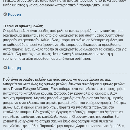
Γενικώς, οι συντονιστές υπάρχουν για να αποτρέπουν μέλη από το να βγαίνουν
εκτός θέματος ή να δημοσιεύουν καταχρηστικό ή προσβλητικό υλικό.
Κορυφή
Τι είναι οι ομάδες μελών;
Οι ομάδες μελών είναι ομάδες από μέλη οι οποίες μοιράζουν την κοινότητα σε
διαχειρίσιμα τμήματα με τα οποία οι διαχειριστές του συστήματος συζητήσεων
μπορούν να εργαστούν. Κάθε μέλος μπορεί να ανήκει σε διάφορες ομάδες και
σε κάθε ομάδα μπορεί να έχουν ανατεθεί επιμέρους δικαιώματα πρόσβασης.
Αυτό παρέχει έναν εύκολο τρόπο σε διαχειριστές να αλλάξουν τα δικαιώματα για
πολλά μέλη ταυτόχρονα, όπως είναι αλλαγή δικαιωμάτων συντονιστή ή
χορήγηση στα μέλη πρόσβαση σε μια ιδιωτική συζήτηση.
Κορυφή
Πού είναι οι ομάδες μελών και πώς μπορώ να συμμετάσχω σε μια;
Μπορείτε να δείτε όλες τις ομάδες μελών μέσω του συνδέσμου “Ομάδες μελών”
στον Πίνακα Ελέγχου Μέλους. Εάν επιθυμείτε να ενταχθείτε σε μια, προχωρήστε
πατώντας το κατάλληλο κουμπί. Ωστόσο, δεν έχουν όλες οι ομάδες μελών
ανοιχτή πρόσβαση. Μερικές μπορεί να χρειάζονται έγκριση για ένταξη, μερικές
μπορεί να είναι κλειστές και μερικές μπορεί ακόμη και να έχουν κρυφές ιδιότητες
μελών. Εάν η ομάδα είναι ανοιχτή, μπορείτε να ενταχθείτε πατώντας στο
κατάλληλο κουμπί. Εάν χρειάζεται έγκριση για ένταξη μπορείτε να ζητήσετε να
ενταχθείτε πατώντας στο κατάλληλο κουμπί. Ο συντονιστής της ομάδας θα
χρειαστεί να εγκρίνει το αίτημα σας και ίσως σας ρωτήσει γιατί θέλετε να
ενταχθείτε στην ομάδα. Παρακαλώ μην παρενοχλήσετε τον συντονιστή ομάδας