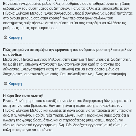
Εάν είστε εγγεγραμμένο μέλος, όλες οι ρυθμίσεις σας αποθηκεύονται στη βάση
δεδομένων του συστήματος συζητήσεων. Για να τις αλλάξετε, επισκεφθείτε τον
Πίνακα Ελέγχου Μέλους. Ένας σύνδεσμος μπορεί συνήθως να βρεθεί πατώντας
στο όνομα μέλους σας στην κορυφή των περισσότερων σελίδων του
συστήματος συζητήσεων. Αυτό το σύστημα θα σας επιτρέψει να αλλάξετε τις
ρυθμίσεις και τις προτιμήσεις σας.
Κορυφή
Πώς μπορώ να αποτρέψω την εμφάνιση του ονόματος μου στη λίστα μελών
σε σύνδεση;
Μέσα στον Πίνακα Ελέγχου Μέλους, στην καρτέλα “Προτιμήσεις Δ. Συζήτησης”,
θα βρείτε την επιλογή
Απόκρυψη των στοιχείων μου κατά τη διάρκεια της
σύνδεσης
. Ενεργοποιήστε αυτή την επιλογή και θα είστε ορατοί μόνο σε
διαχειριστές, συντονιστές και εσάς. Θα υπολογίζεστε ως μέλος με απόκρυψη.
Κορυφή
Η ώρα δεν είναι σωστή!
Είναι πιθανό η ώρα που εμφανίζεται να είναι από διαφορετική ζώνης ώρας από
αυτή στην οποία βρίσκεστε. Εάν αυτή είναι η περίπτωση, επισκεφθείτε τον
Πίνακα Ελέγχου Μέλους και αλλάξτε τη ζώνη ώρας για να ταιριάζει στην περιοχή
σας, π.χ. Λονδίνο, Παρίσι, Νέα Υόρκη, Σίδνεϋ, κλπ. Παρακαλώ σημειώστε ότι η
αλλαγή της ζώνης ώρας, όπως και οι περισσότερες ρυθμίσεις, μπορούν να
γίνουν μόνον από εγγεγραμμένα μέλη. Εάν δεν έχετε εγγραφεί, αυτή είναι μια
καλή ευκαιρία για να το κάνετε.