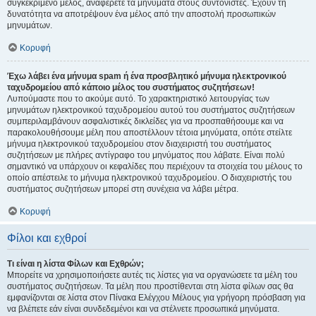
συγκεκριμένο μέλος, αναφέρετε τα μηνύματα στους συντονιστές. Έχουν τη
δυνατότητα να αποτρέψουν ένα μέλος από την αποστολή προσωπικών
μηνυμάτων.
Κορυφή
Έχω λάβει ένα μήνυμα spam ή ένα προσβλητικό μήνυμα ηλεκτρονικού
ταχυδρομείου από κάποιο μέλος του συστήματος συζητήσεων!
Λυπούμαστε που το ακούμε αυτό. Το χαρακτηριστικό λειτουργίας των
μηνυμάτων ηλεκτρονικού ταχυδρομείου αυτού του συστήματος συζητήσεων
συμπεριλαμβάνουν ασφαλιστικές δικλείδες για να προσπαθήσουμε και να
παρακολουθήσουμε μέλη που αποστέλλουν τέτοια μηνύματα, οπότε στείλτε
μήνυμα ηλεκτρονικού ταχυδρομείου στον διαχειριστή του συστήματος
συζητήσεων με πλήρες αντίγραφο του μηνύματος που λάβατε. Είναι πολύ
σημαντικό να υπάρχουν οι κεφαλίδες που περιέχουν τα στοιχεία του μέλους το
οποίο απέστειλε το μήνυμα ηλεκτρονικού ταχυδρομείου. Ο διαχειριστής του
συστήματος συζητήσεων μπορεί στη συνέχεια να λάβει μέτρα.
Κορυφή
Φίλοι και εχθροί
Τι είναι η λίστα Φίλων και Εχθρών;
Μπορείτε να χρησιμοποιήσετε αυτές τις λίστες για να οργανώσετε τα μέλη του
συστήματος συζητήσεων. Τα μέλη που προστίθενται στη λίστα φίλων σας θα
εμφανίζονται σε λίστα στον Πίνακα Ελέγχου Μέλους για γρήγορη πρόσβαση για
να βλέπετε εάν είναι συνδεδεμένοι και να στέλνετε προσωπικά μηνύματα.