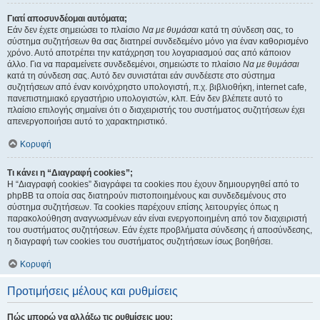
Γιατί αποσυνδέομαι αυτόματα;
Εάν δεν έχετε σημειώσει το πλαίσιο
Να με θυμάσαι
κατά τη σύνδεση σας, το
σύστημα συζητήσεων θα σας διατηρεί συνδεδεμένο μόνο για έναν καθορισμένο
χρόνο. Αυτό αποτρέπει την κατάχρηση του λογαριασμού σας από κάποιον
άλλο. Για να παραμείνετε συνδεδεμένοι, σημειώστε το πλαίσιο
Να με θυμάσαι
κατά τη σύνδεση σας. Αυτό δεν συνιστάται εάν συνδέεστε στο σύστημα
συζητήσεων από έναν κοινόχρηστο υπολογιστή, π.χ. βιβλιοθήκη, internet cafe,
πανεπιστημιακό εργαστήριο υπολογιστών, κλπ. Εάν δεν βλέπετε αυτό το
πλαίσιο επιλογής σημαίνει ότι ο διαχειριστής του συστήματος συζητήσεων έχει
απενεργοποιήσει αυτό το χαρακτηριστικό.
Κορυφή
Τι κάνει η “Διαγραφή cookies”;
Η “Διαγραφή cookies” διαγράφει τα cookies που έχουν δημιουργηθεί από το
phpBB τα οποία σας διατηρούν πιστοποιημένους και συνδεδεμένους στο
σύστημα συζητήσεων. Τα cookies παρέχουν επίσης λειτουργίες όπως η
παρακολούθηση αναγνωσμένων εάν είναι ενεργοποιημένη από τον διαχειριστή
του συστήματος συζητήσεων. Εάν έχετε προβλήματα σύνδεσης ή αποσύνδεσης,
η διαγραφή των cookies του συστήματος συζητήσεων ίσως βοηθήσει.
Κορυφή
Προτιμήσεις μέλους και ρυθμίσεις
Πώς μπορώ να αλλάξω τις ρυθμίσεις μου;