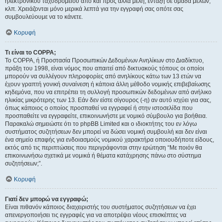
ηλεκτρονικού ταχυδρομείου από και προς άλλα μέλη, ένταξη σε ομάδα μελών,
κλπ. Χρειάζονται μόνο μερικά λεπτά για την εγγραφή σας οπότε σας
συμβουλεύουμε να το κάνετε.
Κορυφή
Τι είναι το COPPA;
Το COPPA, ή Προστασία Προσωπικών Δεδομένων Ανηλίκων στο Διαδίκτυο,
πράξη του 1998, είναι νόμος που απαιτεί από δικτυακούς τόπους οι οποίοι
μπορούν να συλλέγουν πληροφορίες από ανηλίκους κάτω των 13 ετών να
έχουν γραπτή γονική συναίνεση ή κάποια άλλη μέθοδο νομικής επιβεβαίωσης
κηδεμόνα, που να επιτρέπει τη συλλογή προσωπικών δεδομένων από ανήλικο
ηλικίας μικρότερης των 13. Εάν δεν είστε σίγουρος (-η) αν αυτό ισχύει για σας,
όπως κάποιος ο οποίος προσπαθεί να εγγραφεί ή στην ιστοσελίδα που
προσπαθείτε να εγγραφείτε, επικοινωνήστε με νομικό σύμβουλο για βοήθεια.
Παρακαλώ σημειώστε ότι το phpBB Limited και ο ιδιοκτήτης του εν λόγω
συστήματος συζητήσεων δεν μπορεί να δώσει νομική συμβουλή και δεν είναι
ένα σημείο επαφής για ενδοιασμούς νομικού χαρακτήρα οποιουδήποτε είδους,
εκτός από τις περιπτώσεις που περιγράφονται στην ερώτηση “Με ποιόν θα
επικοινωνήσω σχετικά με νομικά ή θέματα κατάχρησης πάνω στο σύστημα
συζητήσεων;”.
Κορυφή
Γιατί δεν μπορώ να εγγραφώ;
Είναι πιθανόν κάποιος διαχειριστής του συστήματος συζητήσεων να έχει
απενεργοποιήσει τις εγγραφές για να αποτρέψει νέους επισκέπτες να