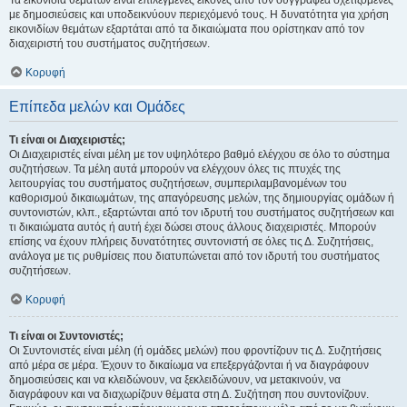
Τα εικονίδια θεμάτων είναι επιλεγμένες εικόνες από τον συγγραφέα σχετιζόμενες
με δημοσιεύσεις και υποδεικνύουν περιεχόμενό τους. Η δυνατότητα για χρήση
εικονιδίων θεμάτων εξαρτάται από τα δικαιώματα που ορίστηκαν από τον
διαχειριστή του συστήματος συζητήσεων.
Κορυφή
Επίπεδα μελών και Ομάδες
Τι είναι οι Διαχειριστές;
Οι Διαχειριστές είναι μέλη με τον υψηλότερο βαθμό ελέγχου σε όλο το σύστημα
συζητήσεων. Τα μέλη αυτά μπορούν να ελέγχουν όλες τις πτυχές της
λειτουργίας του συστήματος συζητήσεων, συμπεριλαμβανομένων του
καθορισμού δικαιωμάτων, της απαγόρευσης μελών, της δημιουργίας ομάδων ή
συντονιστών, κλπ., εξαρτώνται από τον ιδρυτή του συστήματος συζητήσεων και
τι δικαιώματα αυτός ή αυτή έχει δώσει στους άλλους διαχειριστές. Μπορούν
επίσης να έχουν πλήρεις δυνατότητες συντονιστή σε όλες τις Δ. Συζητήσεις,
ανάλογα με τις ρυθμίσεις που διατυπώνεται από τον ιδρυτή του συστήματος
συζητήσεων.
Κορυφή
Τι είναι οι Συντονιστές;
Οι Συντονιστές είναι μέλη (ή ομάδες μελών) που φροντίζουν τις Δ. Συζητήσεις
από μέρα σε μέρα. Έχουν το δικαίωμα να επεξεργάζονται ή να διαγράφουν
δημοσιεύσεις και να κλειδώνουν, να ξεκλειδώνουν, να μετακινούν, να
διαγράφουν και να διαχωρίζουν θέματα στη Δ. Συζήτηση που συντονίζουν.