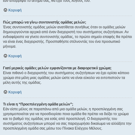
εάν απορρίψει το αίτημα σας, θα έχει τους λόγους του.
Κορυφή
Πώς μπορώ να γίνω συντονιστής ομάδας μελών;
Ένας συντονιστής ομάδας μελών ανατίθεται συνήθως όταν οι ομάδες μελών
δημιουργούνται αρχικά από έναν διαχειριστή του συστήματος συζητήσεων. Αν
ενδιαφέρεστε να γίνετε συντονιστής ομάδας, το πρώτο σημείο επαφής θα πρέπει
να είναι ένας διαχειριστής. Προσπαθήστε στέλνοντάς του ένα προσωπικό
μήνυμα.
Κορυφή
Γιατί μερικές ομάδες μελών εμφανίζονται με διαφορετικό χρώμα;
Είναι πιθανό ο διαχειριστής του συστήματος συζητήσεων να έχει ορίσει κάποιο
χρώμα στα μέλη μιας ομάδας μελών ώστε να είναι εύκολο να εντοπιστούν τα
μέλη αυτής της ομάδας.
Κορυφή
Τι είναι η “Προεπιλεγμένη ομάδα μελών”;
Εάν είστε μέλος σε παραπάνω από μια ομάδα μελών, η προεπιλεγμένη σας
χρησιμοποιείται για να προσδιορίσει ποια ομάδα θα πρέπει να δείξει το χρώμα
και το βαθμό της ομάδας για εσάς από προεπιλογή. Ο διαχειριστής του
συστήματος συζητήσεων μπορεί να σας παραχωρήσει δικαίωμα να αλλάξετε την
προεπιλεγμένη ομάδα σας μέσω του Πίνακα Ελέγχου Μέλους.