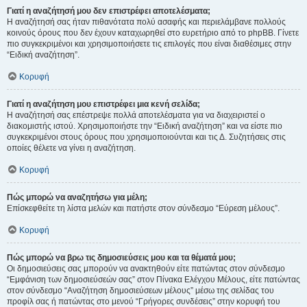
Γιατί η αναζήτησή μου δεν επιστρέφει αποτελέσματα;
Η αναζήτησή σας ήταν πιθανότατα πολύ ασαφής και περιελάμβανε πολλούς
κοινούς όρους που δεν έχουν καταχωρηθεί στο ευρετήριο από το phpBB. Γίνετε
πιο συγκεκριμένοι και χρησιμοποιήσετε τις επιλογές που είναι διαθέσιμες στην
“Ειδική αναζήτηση”.
Κορυφή
Γιατί η αναζήτηση μου επιστρέφει μια κενή σελίδα;
Η αναζήτησή σας επέστρεψε πολλά αποτελέσματα για να διαχειριστεί ο
διακομιστής ιστού. Χρησιμοποιήστε την “Ειδική αναζήτηση” και να είστε πιο
συγκεκριμένοι στους όρους που χρησιμοποιούνται και τις Δ. Συζητήσεις στις
οποίες θέλετε να γίνει η αναζήτηση.
Κορυφή
Πώς μπορώ να αναζητήσω για μέλη;
Επίσκεφθείτε τη λίστα μελών και πατήστε στον σύνδεσμο “Εύρεση μέλους”.
Κορυφή
Πώς μπορώ να βρω τις δημοσιεύσεις μου και τα θέματά μου;
Οι δημοσιεύσεις σας μπορούν να ανακτηθούν είτε πατώντας στον σύνδεσμο
“Εμφάνιση των δημοσιεύσεών σας” στον Πίνακα Ελέγχου Μέλους, είτε πατώντας
στον σύνδεσμο “Αναζήτηση δημοσιεύσεων μέλους” μέσω της σελίδας του
προφίλ σας ή πατώντας στο μενού “Γρήγορες συνδέσεις” στην κορυφή του