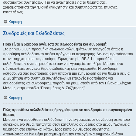
συστήματος συζητήσεων. Για να αναζητήσετε για τα θέματα σας,
χρησιμοποιείστε την “Ειδική αναζήτηση” και συμπληρώστε τις επιλογές
καταλλήλως.
Κορυφή
Συνδρομές και Σελιδοδείκτες
Ποια είναι η διαφορά ανάμεσα σε σελιδοδείκτη και συνδρομή;
Στο phpBB 3.0, η προσθήκη σελιδοδεικτών θεμάτων λειτουργούσε όπως η
προσθήκη σελιδοδεικτών σε ένα πρόγραμμα περιήγησης. Δεν ενημερωνόσασταν
όταν υπήρχε μια επικαιροποίηση. Όμως στο phpBB 3.1 η προσθήκη
σελιδοδεικτών είναι περισσότερο σαν να εγγραφείτε στο θέμα. Μπορείτε να
ειδοποιηθείτε όταν ένα θέμα σελιδοδείκτη έχει ενημερωθεί. Η συνδρομή,
ωστόσο, θα σας ειδοποιήσει όταν υπάρχει μια ενημέρωση σε ένα θέμα ή σε μια
Δ. Συζήτηση στο σύστημα συζητήσεων. Οι επιλογές ειδοποίησης για
σελιδοδείκτες και συνδρομές μπορούν να ρυθμιστούν από τον Πίνακα Ελέγχου
Μέλους, στην καρτέλα “Προτιμήσεις Δ. Συζήτησης”.
Κορυφή
Πώς προσθέτω σελιδοδείκτες ή εγγράφομαι σε συνδρομές σε συγκεκριμένα
θέματα;
Μπορείτε να προσθέσετε σελιδοδείκτη ή να εγγραφείτε σε συνδρομή σε κάποιο
συγκεκριμένο θέμα, πατώντας στον κατάλληλο σύνδεσμο στο μενού "Εργαλεία
θέματος", στο επάνω και κάτω μέρος κάποιου θέματος συζήτησης.
Απαντώντας σε ένα θέμα με σημειωμένη την επιλογή “Να ενημερωθώ όταν