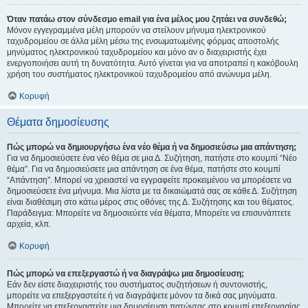
Όταν πατάω στον σύνδεσμο email για ένα μέλος μου ζητάει να συνδεθώ;
Μόνον εγγεγραμμένα μέλη μπορούν να στείλουν μήνυμα ηλεκτρονικού
ταχυδρομείου σε άλλα μέλη μέσω της ενσωματωμένης φόρμας αποστολής
μηνύματος ηλεκτρονικού ταχυδρομείου και μόνο αν ο διαχειριστής έχει
ενεργοποιήσει αυτή τη δυνατότητα. Αυτό γίνεται για να αποτραπεί η κακόβουλη
χρήση του συστήματος ηλεκτρονικού ταχυδρομείου από ανώνυμα μέλη.
Κορυφή
Θέματα δημοσίευσης
Πώς μπορώ να δημιουργήσω ένα νέο θέμα ή να δημοσιεύσω μια απάντηση;
Για να δημοσιεύσετε ένα νέο θέμα σε μια Δ. Συζήτηση, πατήστε στο κουμπί “Νέο
θέμα”. Για να δημοσιεύσετε μια απάντηση σε ένα θέμα, πατήστε στο κουμπί
“Απάντηση”. Μπορεί να χρειαστεί να εγγραφείτε προκειμένου να μπορέσετε να
δημοσιεύσετε ένα μήνυμα. Μια λίστα με τα δικαιώματά σας σε κάθε Δ. Συζήτηση
είναι διαθέσιμη στο κάτω μέρος στις οθόνες της Δ. Συζήτησης και του θέματος.
Παράδειγμα: Μπορείτε να δημοσιεύετε νέα θέματα, Μπορείτε να επισυνάπτετε
αρχεία, κλπ.
Κορυφή
Πώς μπορώ να επεξεργαστώ ή να διαγράψω μια δημοσίευση;
Εάν δεν είστε διαχειριστής του συστήματος συζητήσεων ή συντονιστής,
μπορείτε να επεξεργαστείτε ή να διαγράψετε μόνον τα δικά σας μηνύματα.
Μπορείτε να επεξεργαστείτε μια δημοσίευση πατώντας στο κουμπί επεξεργασίας