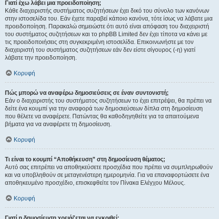
Γιατί έχω λάβει μια προειδοποίηση;
Κάθε διαχειριστής συστήματος συζητήσεων έχει δικό του σύνολο των κανόνων
στην ιστοσελίδα του. Εάν έχετε παραβεί κάποιο κανόνα, τότε ίσως να λάβατε μια
προειδοποίηση. Παρακαλώ σημειώστε ότι αυτό είναι απόφαση του διαχειριστή
του συστήματος συζητήσεων και το phpBB Limited δεν έχει τίποτα να κάνει με
τις προειδοποιήσεις στη συγκεκριμένη ιστοσελίδα. Επικοινωνήστε με τον
διαχειριστή του συστήματος συζητήσεων εάν δεν είστε σίγουρος (-η) γιατί
λάβατε την προειδοποίηση.
Κορυφή
Πώς μπορώ να αναφέρω δημοσιεύσεις σε έναν συντονιστή;
Εάν ο διαχειριστής του συστήματος συζητήσεων το έχει επιτρέψει, θα πρέπει να
δείτε ένα κουμπί για την αναφορά των δημοσιεύσεων δίπλα στη δημοσίευση
που θέλετε να αναφέρετε. Πατώντας θα καθοδηγηθείτε για τα απαιτούμενα
βήματα για να αναφέρετε τη δημοσίευση.
Κορυφή
Τι είναι το κουμπί “Αποθήκευση” στη δημοσίευση θέματος;
Αυτό σας επιτρέπει να αποθηκεύσετε προσχέδια που πρέπει να συμπληρωθούν
και να υποβληθούν σε μεταγενέστερη ημερομηνία. Για να επαναφορτώσετε ένα
αποθηκευμένο προσχέδιο, επισκεφθείτε τον Πίνακα Ελέγχου Μέλους.
Κορυφή
Γιατί η δημοσίευση χρειάζεται να εγκριθεί;