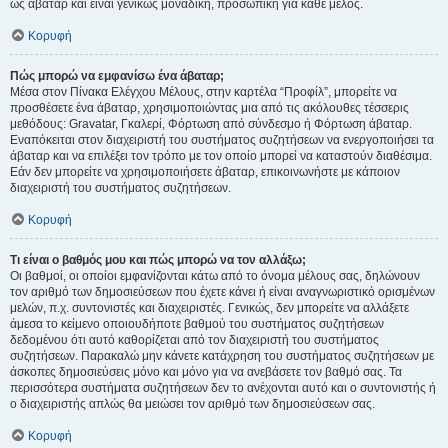
ως άβαταρ και είναι γενικώς μοναδική, προσωπική για κάθε μέλος.
Κορυφή
Πώς μπορώ να εμφανίσω ένα άβαταρ;
Μέσα στον Πίνακα Ελέγχου Μέλους, στην καρτέλα “Προφίλ”, μπορείτε να
προσθέσετε ένα άβαταρ, χρησιμοποιώντας μια από τις ακόλουθες τέσσερις
μεθόδους: Gravatar, Γκαλερί, Φόρτωση από σύνδεσμο ή Φόρτωση άβαταρ.
Εναπόκειται στον διαχειριστή του συστήματος συζητήσεων να ενεργοποιήσει τα
άβαταρ και να επιλέξει τον τρόπο με τον οποίο μπορεί να καταστούν διαθέσιμα.
Εάν δεν μπορείτε να χρησιμοποιήσετε άβαταρ, επικοινωνήστε με κάποιον
διαχειριστή του συστήματος συζητήσεων.
Κορυφή
Τι είναι ο βαθμός μου και πώς μπορώ να τον αλλάξω;
Οι βαθμοί, οι οποίοι εμφανίζονται κάτω από το όνομα μέλους σας, δηλώνουν
τον αριθμό των δημοσιεύσεων που έχετε κάνει ή είναι αναγνωριστικό ορισμένων
μελών, π.χ. συντονιστές και διαχειριστές. Γενικώς, δεν μπορείτε να αλλάξετε
άμεσα το κείμενο οποιουδήποτε βαθμού του συστήματος συζητήσεων
δεδομένου ότι αυτό καθορίζεται από τον διαχειριστή του συστήματος
συζητήσεων. Παρακαλώ μην κάνετε κατάχρηση του συστήματος συζητήσεων με
άσκοπες δημοσιεύσεις μόνο και μόνο για να ανεβάσετε τον βαθμό σας. Τα
περισσότερα συστήματα συζητήσεων δεν το ανέχονται αυτό και ο συντονιστής ή
ο διαχειριστής απλώς θα μειώσει τον αριθμό των δημοσιεύσεων σας.
Κορυφή