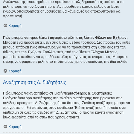
Αναλόγως της υποστήριξης του προτύπου στυλ, δημοσιεύσεις από αυτά τα
μέλη μπορεί να τονίζονται επίσης. Αν προσθέσετε κάποιο μέλος στη λίστα
εχθρών, οποιεσδήποτε δημοσιεύσεις θα κάνει αυτό θα αποκρύπτονται ως
προεπιλογή.
Κορυφή
Πώς μπορώ να προσθέσω / αφαιρέσω μέλη στις λίστες Φίλων και Εχθρών;
Μπορείτε να προσθέσετε μέλη στις λίστες με δύο τρόπους. Στο προφίλ του κάθε
μέλους, υπάρχει ένας σύνδεσμος για να το προσθέσετε στη λίστα σας είτε των
Φίλων, είτε των Εχθρών. Εναλλακτικά, από τον Πίνακα Ελέγχου Μέλους,
μπορείτε κατευθείαν να προσθέσετε μέλη εισάγοντας το όνομα τους. Μπορείτε
επίσης να αφαιρέσετε μέλη από τη λίστα σας χρησιμοποιώντας την ίδια σελίδα.
Κορυφή
Αναζήτηση στις Δ. Συζητήσεις
Πώς μπορώ να αναζητήσω σε μια ή περισσότερες Δ. Συζητήσεις;
Εισάγετε έναν όρο αναζήτησης στο πλαίσιο αναζήτησης που βρίσκεται στις
σελίδες ευρετηρίου, Δ. Συζήτησης ή του θέματος. Σύνθετη αναζήτηση μπορεί να
πραγματοποιηθεί πατώντας στον σύνδεσμο “Ειδική αναζήτηση” η οποία είναι
διαθέσιμη σε όλες τις σελίδες στη Δ. Συζήτηση. Το πώς να κάνετε αναζήτηση
ίσως εξαρτάται από το στυλ που χρησιμοποιείτε.
Κορυφή