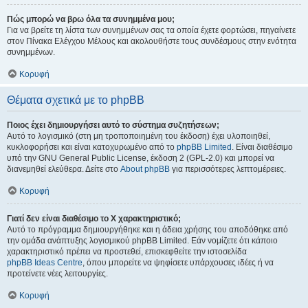
Πώς μπορώ να βρω όλα τα συνημμένα μου;
Για να βρείτε τη λίστα των συνημμένων σας τα οποία έχετε φορτώσει, πηγαίνετε
στον Πίνακα Ελέγχου Μέλους και ακολουθήστε τους συνδέσμους στην ενότητα
συνημμένων.
Κορυφή
Θέματα σχετικά με το phpBB
Ποιος έχει δημιουργήσει αυτό το σύστημα συζητήσεων;
Αυτό το λογισμικό (στη μη τροποποιημένη του έκδοση) έχει υλοποιηθεί,
κυκλοφορήσει και είναι κατοχυρωμένο από το
phpBB Limited
. Είναι διαθέσιμο
υπό την GNU General Public License, έκδοση 2 (GPL-2.0) και μπορεί να
διανεμηθεί ελεύθερα. Δείτε στο
About phpBB
για περισσότερες λεπτομέρειες.
Κορυφή
Γιατί δεν είναι διαθέσιμο το Χ χαρακτηριστικό;
Αυτό το πρόγραμμα δημιουργήθηκε και η άδεια χρήσης του αποδόθηκε από
την ομάδα ανάπτυξης λογισμικού phpBB Limited. Εάν νομίζετε ότι κάποιο
χαρακτηριστικό πρέπει να προστεθεί, επισκεφθείτε την ιστοσελίδα
phpBB Ideas Centre
, όπου μπορείτε να ψηφίσετε υπάρχουσες ιδέες ή να
προτείνετε νέες λειτουργίες.
Κορυφή