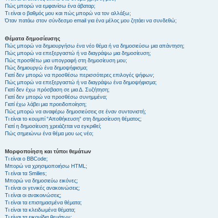
Πώς μπορώ να εμφανίσω ένα άβαταρ;
Τι είναι ο βαθμός μου και πώς μπορώ να τον αλλάξω;
Όταν πατάω στον σύνδεσμο email για ένα μέλος μου ζητάει να συνδεθώ;
Θέματα δημοσίευσης
Πώς μπορώ να δημιουργήσω ένα νέο θέμα ή να δημοσιεύσω μια απάντηση;
Πώς μπορώ να επεξεργαστώ ή να διαγράψω μια δημοσίευση;
Πώς προσθέτω μια υπογραφή στη δημοσίευση μου;
Πώς δημιουργώ ένα δημοψήφισμα;
Γιατί δεν μπορώ να προσθέσω περισσότερες επιλογές ψήφων;
Πώς μπορώ να επεξεργαστώ ή να διαγράψω ένα δημοψήφισμα;
Γιατί δεν έχω πρόσβαση σε μια Δ. Συζήτηση;
Γιατί δεν μπορώ να προσθέσω συνημμένα;
Γιατί έχω λάβει μια προειδοποίηση;
Πώς μπορώ να αναφέρω δημοσιεύσεις σε έναν συντονιστή;
Τι είναι το κουμπί “Αποθήκευση” στη δημοσίευση θέματος;
Γιατί η δημοσίευση χρειάζεται να εγκριθεί;
Πώς σημειώνω ένα θέμα μου ως νέο;
Μορφοποίηση και τύποι θεμάτων
Τι είναι ο BBCode;
Μπορώ να χρησιμοποιήσω HTML;
Τι είναι τα Smilies;
Μπορώ να δημοσιεύω εικόνες;
Τι είναι οι γενικές ανακοινώσεις;
Τι είναι οι ανακοινώσεις;
Τι είναι τα επισημασμένα θέματα;
Τι είναι τα κλειδωμένα θέματα;
Τι είναι τα εικονίδια θεμάτων;