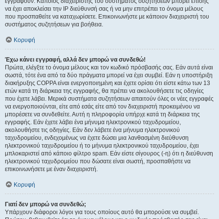
εγγραφούν. Κάποιος διαχειριστής του συστήματος συζητήσεων μπορεί επίσης
να έχει αποκλείσει την IP διεύθυνσή σας ή να μην επιτρέπει το όνομα μέλους
που προσπαθείτε να καταχωρίσετε. Επικοινωνήστε με κάποιον διαχειριστή του
συστήματος συζητήσεων για βοήθεια.
Κορυφή
Έχω κάνει εγγραφή, αλλά δεν μπορώ να συνδεθώ!
Πρώτα, ελέγξτε το όνομα μέλους και τον κωδικό πρόσβασής σας. Εάν αυτά είναι
σωστά, τότε ένα από τα δύο πράγματα μπορεί να έχει συμβεί. Εάν η υποστήριξη
διακήρυξης COPPA είναι ενεργοποιημένη και έχετε ορίσει ότι είστε κάτω των 13
ετών κατά τη διάρκεια της εγγραφής, θα πρέπει να ακολουθήσετε τις οδηγίες
που έχετε λάβει. Μερικά συστήματα συζητήσεων απαιτούν όλες οι νέες εγγραφές
να ενεργοποιούνται, είτε από εσάς είτε από τον διαχειριστή προκειμένου να
μπορέσετε να συνδεθείτε. Αυτή η πληροφορία υπήρχε κατά τη διάρκεια της
εγγραφής. Εάν έχετε λάβει ένα μήνυμα ηλεκτρονικού ταχυδρομείου,
ακολουθήστε τις οδηγίες. Εάν δεν λάβετε ένα μήνυμα ηλεκτρονικού
ταχυδρομείου, ενδεχομένως να έχετε δώσει μια λανθασμένη διεύθυνση
ηλεκτρονικού ταχυδρομείου ή το μήνυμα ηλεκτρονικού ταχυδρομείου, έχει
μπλοκαριστεί από κάποιο φίλτρο spam. Εάν είστε σίγουρος (-η) ότι η διεύθυνση
ηλεκτρονικού ταχυδρομείου που δώσατε είναι σωστή, προσπαθήστε να
επικοινωνήσετε με έναν διαχειριστή.
Κορυφή
Γιατί δεν μπορώ να συνδεθώ;
Υπάρχουν διάφοροι λόγοι για τους οποίους αυτό θα μπορούσε να συμβεί.