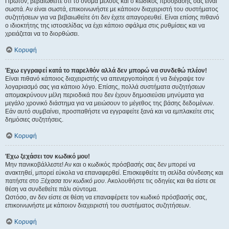
Πρώτον, βεβαιωθείτε ότι το όνομα μέλους και ο κωδικός πρόσβασής σας είναι
σωστά. Αν είναι σωστά, επικοινωνήστε με κάποιον διαχειριστή του συστήματος
συζητήσεων για να βεβαιωθείτε ότι δεν έχετε απαγορευθεί. Είναι επίσης πιθανό
ο ιδιοκτήτης της ιστοσελίδας να έχει κάποιο σφάλμα στις ρυθμίσεις και να
χρειάζεται να το διορθώσει.
Κορυφή
Έχω εγγραφεί κατά το παρελθόν αλλά δεν μπορώ να συνδεθώ πλέον!
Είναι πιθανό κάποιος διαχειριστής να απενεργοποίησε ή να διέγραψε τον
λογαριασμό σας για κάποιο λόγο. Επίσης, πολλά συστήματα συζητήσεων
απομακρύνουν μέλη περιοδικά που δεν έχουν δημοσιεύσει μηνύματα για
μεγάλο χρονικό διάστημα για να μειώσουν το μέγεθος της βάσης δεδομένων.
Εάν αυτό συμβαίνει, προσπαθήστε να εγγραφείτε ξανά και να εμπλακείτε στις
δημόσιες συζητήσεις.
Κορυφή
Έχω ξεχάσει τον κωδικό μου!
Μην πανικοβάλλεστε! Αν και ο κωδικός πρόσβασής σας δεν μπορεί να
ανακτηθεί, μπορεί εύκολα να επαναφερθεί. Επισκεφθείτε τη σελίδα σύνδεσης και
πατήστε στο
Ξέχασα τον κωδικό μου
. Ακολουθήστε τις οδηγίες και θα είστε σε
θέση να συνδεθείτε πάλι σύντομα.
Ωστόσο, αν δεν είστε σε θέση να επαναφέρετε τον κωδικό πρόσβασής σας,
επικοινωνήστε με κάποιον διαχειριστή του συστήματος συζητήσεων.
Κορυφή