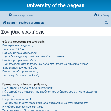
University of the Aegean
Συχνές ερωτήσεις
Σύνδεση
Α
Board
Συνήθεις ερωτήσεις
ν
Συνήθεις ερωτήσεις
α
ζ
Θέματα σύνδεσης και εγγραφής
Γιατί πρέπει να εγγραφώ;
ή
Τι είναι το COPPA;
τ
Γιατί δεν μπορώ να εγγραφώ;
Έχω κάνει εγγραφή, αλλά δεν μπορώ να συνδεθώ!
η
Γιατί δεν μπορώ να συνδεθώ;
Έχω εγγραφεί κατά το παρελθόν αλλά δεν μπορώ να συνδεθώ πλέον!
σ
Έχω ξεχάσει τον κωδικό μου!
η
Γιατί αποσυνδέομαι αυτόματα;
Τι κάνει η “Διαγραφή cookies”;
Προτιμήσεις μέλους και ρυθμίσεις
Πώς μπορώ να αλλάξω τις ρυθμίσεις μου;
Πώς μπορώ να αποτρέψω την εμφάνιση του ονόματος μου στη λίστα μελών σε
σύνδεση;
Η ώρα δεν είναι σωστή!
Έχω αλλάξει τη ζώνη ώρας και η ώρα εξακολουθεί να είναι λανθασμένη!
Η γλώσσα μου δεν είναι στη λίστα!
Τι είναι οι εικόνες δίπλα στο όνομα χρήστη μου;