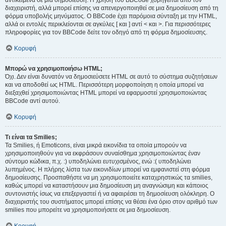
αντικείμενα σε μια δημοσίευση. Η χρήση του BBCode χορηγείται από τον
διαχειριστή, αλλά μπορεί επίσης να απενεργοποιηθεί σε μια δημοσίευση από τη
φόρμα υποβολής μηνύματος. Ο BBCode έχει παρόμοια σύνταξη με την HTML,
αλλά οι εντολές περικλείονται σε αγκύλες [ και ] αντί < και >. Για περισσότερες
πληροφορίες για τον BBCode δείτε τον οδηγό από τη φόρμα δημοσίευσης.
Κορυφή
Μπορώ να χρησιμοποιήσω HTML;
Όχι. Δεν είναι δυνατόν να δημοσιεύσετε HTML σε αυτό το σύστημα συζητήσεων
και να αποδοθεί ως HTML. Περισσότερη μορφοποίηση η οποία μπορεί να
διεξαχθεί χρησιμοποιώντας HTML μπορεί να εφαρμοστεί χρησιμοποιώντας
BBCode αντί αυτού.
Κορυφή
Τι είναι τα Smilies;
Τα Smilies, ή Emoticons, είναι μικρά εικονίδια τα οποία μπορούν να
χρησιμοποιηθούν για να εκφράσουν συναίσθημα χρησιμοποιώντας έναν
σύντομο κώδικα, π.χ. :) υποδηλώνει ευτυχισμένος, ενώ :( υποδηλώνει
λυπημένος. Η πλήρης λίστα των εικονιδίων μπορεί να εμφανιστεί στη φόρμα
δημοσίευσης. Προσπαθήστε να μη χρησιμοποιείτε καταχρηστικώς τα smilies,
καθώς μπορεί να καταστήσουν μια δημοσίευση μη αναγνώσιμη και κάποιος
συντονιστής ίσως να επεξεργαστεί ή να αφαιρέσει τη δημοσίευση ολόκληρη. Ο
διαχειριστής του συστήματος μπορεί επίσης να θέσει ένα όριο στον αριθμό των
smilies που μπορείτε να χρησιμοποιήσετε σε μια δημοσίευση.