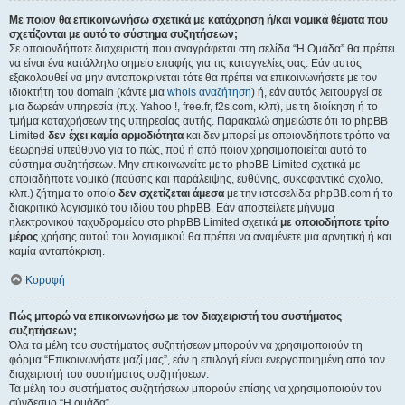
Με ποιον θα επικοινωνήσω σχετικά με κατάχρηση ή/και νομικά θέματα που
σχετίζονται με αυτό το σύστημα συζητήσεων;
Σε οποιονδήποτε διαχειριστή που αναγράφεται στη σελίδα “Η Ομάδα” θα πρέπει
να είναι ένα κατάλληλο σημείο επαφής για τις καταγγελίες σας. Εάν αυτός
εξακολουθεί να μην ανταποκρίνεται τότε θα πρέπει να επικοινωνήσετε με τον
ιδιοκτήτη του domain (κάντε μια
whois αναζήτηση
) ή, εάν αυτός λειτουργεί σε
μια δωρεάν υπηρεσία (π.χ. Yahoo !, free.fr, f2s.com, κλπ), με τη διοίκηση ή το
τμήμα καταχρήσεων της υπηρεσίας αυτής. Παρακαλώ σημειώστε ότι το phpBB
Limited
δεν έχει καμία αρμοδιότητα
και δεν μπορεί με οποιονδήποτε τρόπο να
θεωρηθεί υπεύθυνο για το πώς, πού ή από ποιον χρησιμοποιείται αυτό το
σύστημα συζητήσεων. Μην επικοινωνείτε με το phpBB Limited σχετικά με
οποιαδήποτε νομικό (παύσης και παράλειψης, ευθύνης, συκοφαντικό σχόλιο,
κλπ.) ζήτημα το οποίο
δεν σχετίζεται άμεσα
με την ιστοσελίδα phpBB.com ή το
διακριτικό λογισμικό του ιδίου του phpBB. Εάν αποστείλετε μήνυμα
ηλεκτρονικού ταχυδρομείου στο phpBB Limited σχετικά
με οποιοδήποτε τρίτο
μέρος
χρήσης αυτού του λογισμικού θα πρέπει να αναμένετε μια αρνητική ή και
καμία ανταπόκριση.
Κορυφή
Πώς μπορώ να επικοινωνήσω με τον διαχειριστή του συστήματος
συζητήσεων;
Όλα τα μέλη του συστήματος συζητήσεων μπορούν να χρησιμοποιούν τη
φόρμα “Επικοινωνήστε μαζί μας”, εάν η επιλογή είναι ενεργοποιημένη από τον
διαχειριστή του συστήματος συζητήσεων.
Τα μέλη του συστήματος συζητήσεων μπορούν επίσης να χρησιμοποιούν τον
σύνδεσμο “Η ομάδα”.