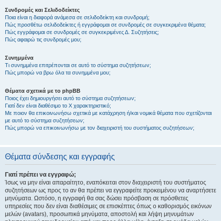
Συνδρομές και Σελιδοδείκτες
Ποια είναι η διαφορά ανάμεσα σε σελιδοδείκτη και συνδρομή;
Πώς προσθέτω σελιδοδείκτες ή εγγράφομαι σε συνδρομές σε συγκεκριμένα θέματα;
Πώς εγγράφομαι σε συνδρομές σε συγκεκριμένες Δ. Συζητήσεις;
Πώς αφαιρώ τις συνδρομές μου;
Συνημμένα
Τι συνημμένα επιτρέπονται σε αυτό το σύστημα συζητήσεων;
Πώς μπορώ να βρω όλα τα συνημμένα μου;
Θέματα σχετικά με το phpBB
Ποιος έχει δημιουργήσει αυτό το σύστημα συζητήσεων;
Γιατί δεν είναι διαθέσιμο το Χ χαρακτηριστικό;
Με ποιον θα επικοινωνήσω σχετικά με κατάχρηση ή/και νομικά θέματα που σχετίζονται
με αυτό το σύστημα συζητήσεων;
Πώς μπορώ να επικοινωνήσω με τον διαχειριστή του συστήματος συζητήσεων;
Θέματα σύνδεσης και εγγραφής
Γιατί πρέπει να εγγραφώ;
Ίσως να μην είναι απαραίτητο, εναπόκειται στον διαχειριστή του συστήματος
συζητήσεων ως προς το αν θα πρέπει να εγγραφείτε προκειμένου να αναρτήσετε
μηνύματα. Ωστόσο, η εγγραφή θα σας δώσει πρόσβαση σε πρόσθετες
υπηρεσίες που δεν είναι διαθέσιμες σε επισκέπτες όπως ο καθορισμός εικόνων
μελών (avatars), προσωπικά μηνύματα, αποστολή και λήψη μηνυμάτων