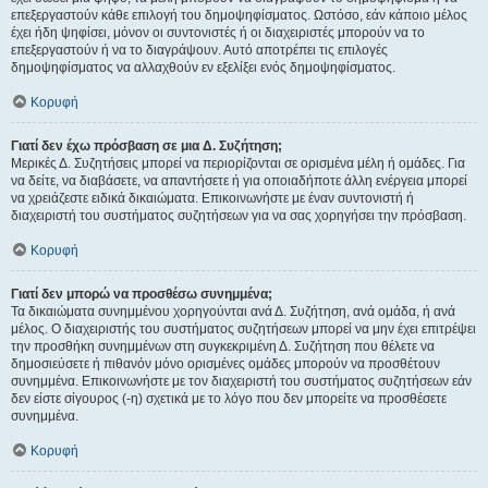
επεξεργαστούν κάθε επιλογή του δημοψηφίσματος. Ωστόσο, εάν κάποιο μέλος
έχει ήδη ψηφίσει, μόνον οι συντονιστές ή οι διαχειριστές μπορούν να το
επεξεργαστούν ή να το διαγράψουν. Αυτό αποτρέπει τις επιλογές
δημοψηφίσματος να αλλαχθούν εν εξελίξει ενός δημοψηφίσματος.
Κορυφή
Γιατί δεν έχω πρόσβαση σε μια Δ. Συζήτηση;
Μερικές Δ. Συζητήσεις μπορεί να περιορίζονται σε ορισμένα μέλη ή ομάδες. Για
να δείτε, να διαβάσετε, να απαντήσετε ή για οποιαδήποτε άλλη ενέργεια μπορεί
να χρειάζεστε ειδικά δικαιώματα. Επικοινωνήστε με έναν συντονιστή ή
διαχειριστή του συστήματος συζητήσεων για να σας χορηγήσει την πρόσβαση.
Κορυφή
Γιατί δεν μπορώ να προσθέσω συνημμένα;
Τα δικαιώματα συνημμένου χορηγούνται ανά Δ. Συζήτηση, ανά ομάδα, ή ανά
μέλος. Ο διαχειριστής του συστήματος συζητήσεων μπορεί να μην έχει επιτρέψει
την προσθήκη συνημμένων στη συγκεκριμένη Δ. Συζήτηση που θέλετε να
δημοσιεύσετε ή πιθανόν μόνο ορισμένες ομάδες μπορούν να προσθέτουν
συνημμένα. Επικοινωνήστε με τον διαχειριστή του συστήματος συζητήσεων εάν
δεν είστε σίγουρος (-η) σχετικά με το λόγο που δεν μπορείτε να προσθέσετε
συνημμένα.
Κορυφή