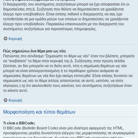
Ο διαχειριστής του συστήματος συζητήσεων μπορεί να έχει αποφασίσει ότι οι
δημοσιεύσεις στη Δ. Συζήτηση που θέλετε να δημοσιεύσετε να χρειάζονται
έλεγχο πριν υποβληθούν. Είναι επίσης πιθανό ο διαχειριστής να σας έχει
τοποθετήσει σε μια ομάδα μελών των οποίων οι δημοσιεύσεις να χρειάζονται
έλεγχο πριν υποβληθούν. Παρακαλώ επικοινωνείτε με τον διαχειριστή του
συστήματος συζητήσεων για περισσότερες πληροφορίες.
Κορυφή
Πώς σημειώνω ένα θέμα μου ως νέο;
Πατώντας στο σύνδεσμο “Σημειώστε το θέμα ως νέο” όταν τον βλέπετε, μπορείτε
να “ανεβάσετε” το θέμα στην κορυφή της Δ. Συζήτησης στην πρώτη σελίδα.
Ωστόσο, αν δεν μπορείτε να το δείτε αυτό, τότε η σημείωση θεμάτων ως νέα
μπορεί να είναι απενεργοποιημένη ή το περιθώριο χρόνου ανάμεσα σε
σημειώσεις θεμάτων ως νέα δεν έχει ακόμη επιτευχθεί. Είναι επίσης δυνατόν να
σημειώσετε ως νέο το θέμα απλώς απαντώντας σε αυτό, ωστόσο, να είστε
σίγουρος (-η) ότι ακολουθείτε τους κανόνες του συστήματος συζητήσεων όταν
το κάνετε αυτό.
Κορυφή
Μορφοποίηση και τύποι θεμάτων
Τι είναι ο BBCode;
Ο BBCode (Bulletin Board Code) είναι μία ιδιαίτερη εφαρμογή της HTML,
προσφέροντας μεγάλη δυνατότητα ελέγχου της μορφοποίησης σε συγκεκριμένα