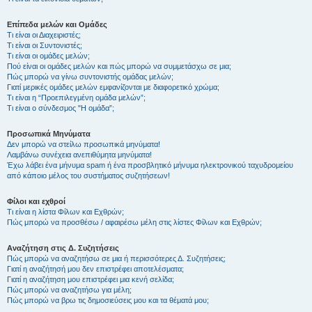
Επίπεδα μελών και Ομάδες
Τι είναι οι Διαχειριστές;
Τι είναι οι Συντονιστές;
Τι είναι οι ομάδες μελών;
Πού είναι οι ομάδες μελών και πώς μπορώ να συμμετάσχω σε μια;
Πώς μπορώ να γίνω συντονιστής ομάδας μελών;
Γιατί μερικές ομάδες μελών εμφανίζονται με διαφορετικό χρώμα;
Τι είναι η “Προεπιλεγμένη ομάδα μελών”;
Τι είναι ο σύνδεσμος "Η ομάδα”;
Προσωπικά Μηνύματα
Δεν μπορώ να στείλω προσωπικά μηνύματα!
Λαμβάνω συνέχεια ανεπιθύμητα μηνύματα!
Έχω λάβει ένα μήνυμα spam ή ένα προσβλητικό μήνυμα ηλεκτρονικού ταχυδρομείου
από κάποιο μέλος του συστήματος συζητήσεων!
Φίλοι και εχθροί
Τι είναι η λίστα Φίλων και Εχθρών;
Πώς μπορώ να προσθέσω / αφαιρέσω μέλη στις λίστες Φίλων και Εχθρών;
Αναζήτηση στις Δ. Συζητήσεις
Πώς μπορώ να αναζητήσω σε μια ή περισσότερες Δ. Συζητήσεις;
Γιατί η αναζήτησή μου δεν επιστρέφει αποτελέσματα;
Γιατί η αναζήτηση μου επιστρέφει μια κενή σελίδα;
Πώς μπορώ να αναζητήσω για μέλη;
Πώς μπορώ να βρω τις δημοσιεύσεις μου και τα θέματά μου;