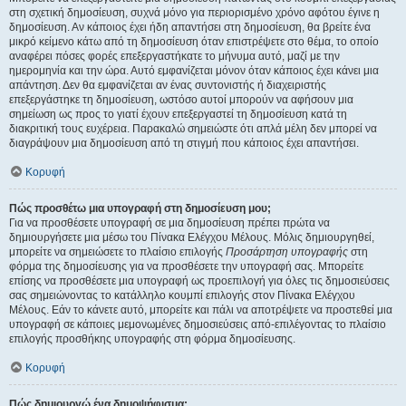
στη σχετική δημοσίευση, συχνά μόνο για περιορισμένο χρόνο αφότου έγινε η
δημοσίευση. Αν κάποιος έχει ήδη απαντήσει στη δημοσίευση, θα βρείτε ένα
μικρό κείμενο κάτω από τη δημοσίευση όταν επιστρέψετε στο θέμα, το οποίο
αναφέρει πόσες φορές επεξεργαστήκατε το μήνυμα αυτό, μαζί με την
ημερομηνία και την ώρα. Αυτό εμφανίζεται μόνον όταν κάποιος έχει κάνει μια
απάντηση. Δεν θα εμφανίζεται αν ένας συντονιστής ή διαχειριστής
επεξεργάστηκε τη δημοσίευση, ωστόσο αυτοί μπορούν να αφήσουν μια
σημείωση ως προς το γιατί έχουν επεξεργαστεί τη δημοσίευση κατά τη
διακριτική τους ευχέρεια. Παρακαλώ σημειώστε ότι απλά μέλη δεν μπορεί να
διαγράψουν μια δημοσίευση από τη στιγμή που κάποιος έχει απαντήσει.
Κορυφή
Πώς προσθέτω μια υπογραφή στη δημοσίευση μου;
Για να προσθέσετε υπογραφή σε μια δημοσίευση πρέπει πρώτα να
δημιουργήσετε μια μέσω του Πίνακα Ελέγχου Μέλους. Μόλις δημιουργηθεί,
μπορείτε να σημειώσετε το πλαίσιο επιλογής
Προσάρτηση υπογραφής
στη
φόρμα της δημοσίευσης για να προσθέσετε την υπογραφή σας. Μπορείτε
επίσης να προσθέσετε μια υπογραφή ως προεπιλογή για όλες τις δημοσιεύσεις
σας σημειώνοντας το κατάλληλο κουμπί επιλογής στον Πίνακα Ελέγχου
Μέλους. Εάν το κάνετε αυτό, μπορείτε και πάλι να αποτρέψετε να προστεθεί μια
υπογραφή σε κάποιες μεμονωμένες δημοσιεύσεις από-επιλέγοντας το πλαίσιο
επιλογής προσθήκης υπογραφής στη φόρμα δημοσίευσης.
Κορυφή
Πώς δημιουργώ ένα δημοψήφισμα;