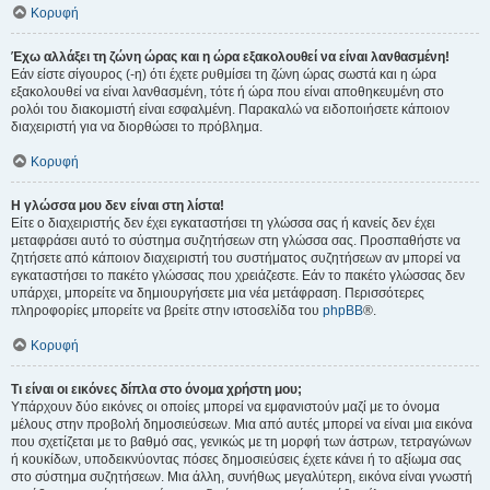
Κορυφή
Έχω αλλάξει τη ζώνη ώρας και η ώρα εξακολουθεί να είναι λανθασμένη!
Εάν είστε σίγουρος (-η) ότι έχετε ρυθμίσει τη ζώνη ώρας σωστά και η ώρα
εξακολουθεί να είναι λανθασμένη, τότε ή ώρα που είναι αποθηκευμένη στο
ρολόι του διακομιστή είναι εσφαλμένη. Παρακαλώ να ειδοποιήσετε κάποιον
διαχειριστή για να διορθώσει το πρόβλημα.
Κορυφή
Η γλώσσα μου δεν είναι στη λίστα!
Είτε ο διαχειριστής δεν έχει εγκαταστήσει τη γλώσσα σας ή κανείς δεν έχει
μεταφράσει αυτό το σύστημα συζητήσεων στη γλώσσα σας. Προσπαθήστε να
ζητήσετε από κάποιον διαχειριστή του συστήματος συζητήσεων αν μπορεί να
εγκαταστήσει το πακέτο γλώσσας που χρειάζεστε. Εάν το πακέτο γλώσσας δεν
υπάρχει, μπορείτε να δημιουργήσετε μια νέα μετάφραση. Περισσότερες
πληροφορίες μπορείτε να βρείτε στην ιστοσελίδα του
phpBB
®.
Κορυφή
Τι είναι οι εικόνες δίπλα στο όνομα χρήστη μου;
Υπάρχουν δύο εικόνες οι οποίες μπορεί να εμφανιστούν μαζί με το όνομα
μέλους στην προβολή δημοσιεύσεων. Μια από αυτές μπορεί να είναι μια εικόνα
που σχετίζεται με το βαθμό σας, γενικώς με τη μορφή των άστρων, τετραγώνων
ή κουκίδων, υποδεικνύοντας πόσες δημοσιεύσεις έχετε κάνει ή το αξίωμα σας
στο σύστημα συζητήσεων. Μια άλλη, συνήθως μεγαλύτερη, εικόνα είναι γνωστή