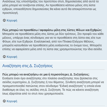
Αναλόγως της υποστήριξης του προτύπου στυλ, δημοσιεύσεις από αυτά τα
μέλη μπορεί να τονίζονται επίσης. Αν προσθέσετε κάποιο μέλος στη λίστα
εχθρών, οποιεσδήποτε δημοσιεύσεις θα κάνει αυτό θα αποκρύπτονται ως
προεπιλογή.
Κορυφή
Πώς μπορώ να προσθέσω / αφαιρέσω μέλη στις λίστες Φίλων και Εχθρών;
Μπορείτε να προσθέσετε μέλη στις λίστες με δύο τρόπους. Στο προφίλ του κάθε
μέλους, υπάρχει ένας σύνδεσμος για να το προσθέσετε στη λίστα σας είτε των
Φίλων, είτε των Εχθρών. Εναλλακτικά, από τον Πίνακα Ελέγχου Μέλους,
μπορείτε κατευθείαν να προσθέσετε μέλη εισάγοντας το όνομα τους. Μπορείτε
επίσης να αφαιρέσετε μέλη από τη λίστα σας χρησιμοποιώντας την ίδια σελίδα.
Κορυφή
Αναζήτηση στις Δ. Συζητήσεις
Πώς μπορώ να αναζητήσω σε μια ή περισσότερες Δ. Συζητήσεις;
Εισάγετε έναν όρο αναζήτησης στο πλαίσιο αναζήτησης που βρίσκεται στις
σελίδες ευρετηρίου, Δ. Συζήτησης ή του θέματος. Σύνθετη αναζήτηση μπορεί να
πραγματοποιηθεί πατώντας στον σύνδεσμο “Ειδική αναζήτηση” η οποία είναι
διαθέσιμη σε όλες τις σελίδες στη Δ. Συζήτηση. Το πώς να κάνετε αναζήτηση
ίσως εξαρτάται από το στυλ που χρησιμοποιείτε.
Κορυφή