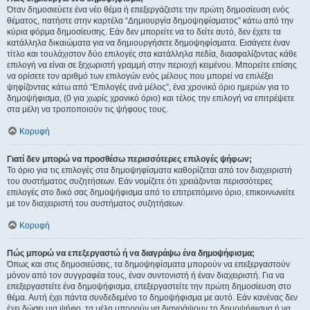
Όταν δημοσιεύετε ένα νέο θέμα ή επεξεργάζεστε την πρώτη δημοσίευση ενός
θέματος, πατήστε στην καρτέλα “Δημιουργία δημοψηφίσματος” κάτω από την
κύρια φόρμα δημοσίευσης. Εάν δεν μπορείτε να το δείτε αυτό, δεν έχετε τα
κατάλληλα δικαιώματα για να δημιουργήσετε δημοψηφίσματα. Εισάγετε έναν
τίτλο και τουλάχιστον δύο επιλογές στα κατάλληλα πεδία, διασφαλίζοντας κάθε
επιλογή να είναι σε ξεχωριστή γραμμή στην περιοχή κειμένου. Μπορείτε επίσης
να ορίσετε τον αριθμό των επιλογών ενός μέλους που μπορεί να επιλέξει
ψηφίζοντας κάτω από “Επιλογές ανά μέλος”, ένα χρονικό όριο ημερών για το
δημοψήφισμα, (0 για χωρίς χρονικό όριο) και τέλος την επιλογή να επιτρέψετε
στα μέλη να τροποποιούν τις ψήφους τους.
Κορυφή
Γιατί δεν μπορώ να προσθέσω περισσότερες επιλογές ψήφων;
Το όριο για τις επιλογές στα δημοψηφίσματα καθορίζεται από τον διαχειριστή
του συστήματος συζητήσεων. Εάν νομίζετε ότι χρειάζονται περισσότερες
επιλογές στο δικό σας δημοψήφισμα από το επιτρεπόμενο όριο, επικοινωνείτε
με τον διαχειριστή του συστήματος συζητήσεων.
Κορυφή
Πώς μπορώ να επεξεργαστώ ή να διαγράψω ένα δημοψήφισμα;
Όπως και στις δημοσιεύσεις, τα δημοψηφίσματα μπορούν να επεξεργαστούν
μόνον από τον συγγραφέα τους, έναν συντονιστή ή έναν διαχειριστή. Για να
επεξεργαστείτε ένα δημοψήφισμα, επεξεργαστείτε την πρώτη δημοσίευση στο
θέμα. Αυτή έχει πάντα συνδεδεμένο το δημοψήφισμα με αυτό. Εάν κανένας δεν
έχει δώσει μια ψήφο, τα μέλη μπορούν να διαγράψουν το δημοψήφισμα ή να