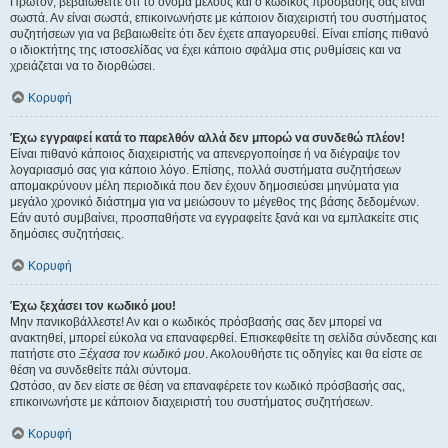
Πρώτον, βεβαιωθείτε ότι το όνομα μέλους και ο κωδικός πρόσβασής σας είναι
σωστά. Αν είναι σωστά, επικοινωνήστε με κάποιον διαχειριστή του συστήματος
συζητήσεων για να βεβαιωθείτε ότι δεν έχετε απαγορευθεί. Είναι επίσης πιθανό
ο ιδιοκτήτης της ιστοσελίδας να έχει κάποιο σφάλμα στις ρυθμίσεις και να
χρειάζεται να το διορθώσει.
Κορυφή
Έχω εγγραφεί κατά το παρελθόν αλλά δεν μπορώ να συνδεθώ πλέον!
Είναι πιθανό κάποιος διαχειριστής να απενεργοποίησε ή να διέγραψε τον
λογαριασμό σας για κάποιο λόγο. Επίσης, πολλά συστήματα συζητήσεων
απομακρύνουν μέλη περιοδικά που δεν έχουν δημοσιεύσει μηνύματα για
μεγάλο χρονικό διάστημα για να μειώσουν το μέγεθος της βάσης δεδομένων.
Εάν αυτό συμβαίνει, προσπαθήστε να εγγραφείτε ξανά και να εμπλακείτε στις
δημόσιες συζητήσεις.
Κορυφή
Έχω ξεχάσει τον κωδικό μου!
Μην πανικοβάλλεστε! Αν και ο κωδικός πρόσβασής σας δεν μπορεί να
ανακτηθεί, μπορεί εύκολα να επαναφερθεί. Επισκεφθείτε τη σελίδα σύνδεσης και
πατήστε στο
Ξέχασα τον κωδικό μου
. Ακολουθήστε τις οδηγίες και θα είστε σε
θέση να συνδεθείτε πάλι σύντομα.
Ωστόσο, αν δεν είστε σε θέση να επαναφέρετε τον κωδικό πρόσβασής σας,
επικοινωνήστε με κάποιον διαχειριστή του συστήματος συζητήσεων.
Κορυφή