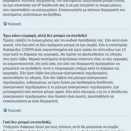
εγγραφούν. Κάποιος διαχειριστής του συστήματος συζητήσεων μπορεί επίσης
να έχει αποκλείσει την IP διεύθυνσή σας ή να μην επιτρέπει το όνομα μέλους
που προσπαθείτε να καταχωρίσετε. Επικοινωνήστε με κάποιον διαχειριστή του
συστήματος συζητήσεων για βοήθεια.
Κορυφή
Έχω κάνει εγγραφή, αλλά δεν μπορώ να συνδεθώ!
Πρώτα, ελέγξτε το όνομα μέλους και τον κωδικό πρόσβασής σας. Εάν αυτά είναι
σωστά, τότε ένα από τα δύο πράγματα μπορεί να έχει συμβεί. Εάν η υποστήριξη
διακήρυξης COPPA είναι ενεργοποιημένη και έχετε ορίσει ότι είστε κάτω των 13
ετών κατά τη διάρκεια της εγγραφής, θα πρέπει να ακολουθήσετε τις οδηγίες
που έχετε λάβει. Μερικά συστήματα συζητήσεων απαιτούν όλες οι νέες εγγραφές
να ενεργοποιούνται, είτε από εσάς είτε από τον διαχειριστή προκειμένου να
μπορέσετε να συνδεθείτε. Αυτή η πληροφορία υπήρχε κατά τη διάρκεια της
εγγραφής. Εάν έχετε λάβει ένα μήνυμα ηλεκτρονικού ταχυδρομείου,
ακολουθήστε τις οδηγίες. Εάν δεν λάβετε ένα μήνυμα ηλεκτρονικού
ταχυδρομείου, ενδεχομένως να έχετε δώσει μια λανθασμένη διεύθυνση
ηλεκτρονικού ταχυδρομείου ή το μήνυμα ηλεκτρονικού ταχυδρομείου, έχει
μπλοκαριστεί από κάποιο φίλτρο spam. Εάν είστε σίγουρος (-η) ότι η διεύθυνση
ηλεκτρονικού ταχυδρομείου που δώσατε είναι σωστή, προσπαθήστε να
επικοινωνήσετε με έναν διαχειριστή.
Κορυφή
Γιατί δεν μπορώ να συνδεθώ;
Υπάρχουν διάφοροι λόγοι για τους οποίους αυτό θα μπορούσε να συμβεί.