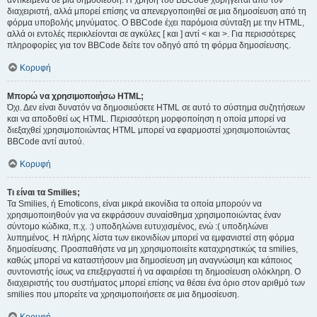
αντικείμενα σε μια δημοσίευση. Η χρήση του BBCode χορηγείται από τον
διαχειριστή, αλλά μπορεί επίσης να απενεργοποιηθεί σε μια δημοσίευση από τη
φόρμα υποβολής μηνύματος. Ο BBCode έχει παρόμοια σύνταξη με την HTML,
αλλά οι εντολές περικλείονται σε αγκύλες [ και ] αντί < και >. Για περισσότερες
πληροφορίες για τον BBCode δείτε τον οδηγό από τη φόρμα δημοσίευσης.
Κορυφή
Μπορώ να χρησιμοποιήσω HTML;
Όχι. Δεν είναι δυνατόν να δημοσιεύσετε HTML σε αυτό το σύστημα συζητήσεων
και να αποδοθεί ως HTML. Περισσότερη μορφοποίηση η οποία μπορεί να
διεξαχθεί χρησιμοποιώντας HTML μπορεί να εφαρμοστεί χρησιμοποιώντας
BBCode αντί αυτού.
Κορυφή
Τι είναι τα Smilies;
Τα Smilies, ή Emoticons, είναι μικρά εικονίδια τα οποία μπορούν να
χρησιμοποιηθούν για να εκφράσουν συναίσθημα χρησιμοποιώντας έναν
σύντομο κώδικα, π.χ. :) υποδηλώνει ευτυχισμένος, ενώ :( υποδηλώνει
λυπημένος. Η πλήρης λίστα των εικονιδίων μπορεί να εμφανιστεί στη φόρμα
δημοσίευσης. Προσπαθήστε να μη χρησιμοποιείτε καταχρηστικώς τα smilies,
καθώς μπορεί να καταστήσουν μια δημοσίευση μη αναγνώσιμη και κάποιος
συντονιστής ίσως να επεξεργαστεί ή να αφαιρέσει τη δημοσίευση ολόκληρη. Ο
διαχειριστής του συστήματος μπορεί επίσης να θέσει ένα όριο στον αριθμό των
smilies που μπορείτε να χρησιμοποιήσετε σε μια δημοσίευση.