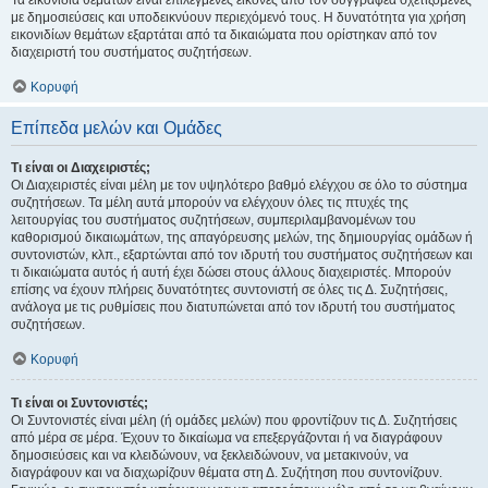
Τα εικονίδια θεμάτων είναι επιλεγμένες εικόνες από τον συγγραφέα σχετιζόμενες
με δημοσιεύσεις και υποδεικνύουν περιεχόμενό τους. Η δυνατότητα για χρήση
εικονιδίων θεμάτων εξαρτάται από τα δικαιώματα που ορίστηκαν από τον
διαχειριστή του συστήματος συζητήσεων.
Κορυφή
Επίπεδα μελών και Ομάδες
Τι είναι οι Διαχειριστές;
Οι Διαχειριστές είναι μέλη με τον υψηλότερο βαθμό ελέγχου σε όλο το σύστημα
συζητήσεων. Τα μέλη αυτά μπορούν να ελέγχουν όλες τις πτυχές της
λειτουργίας του συστήματος συζητήσεων, συμπεριλαμβανομένων του
καθορισμού δικαιωμάτων, της απαγόρευσης μελών, της δημιουργίας ομάδων ή
συντονιστών, κλπ., εξαρτώνται από τον ιδρυτή του συστήματος συζητήσεων και
τι δικαιώματα αυτός ή αυτή έχει δώσει στους άλλους διαχειριστές. Μπορούν
επίσης να έχουν πλήρεις δυνατότητες συντονιστή σε όλες τις Δ. Συζητήσεις,
ανάλογα με τις ρυθμίσεις που διατυπώνεται από τον ιδρυτή του συστήματος
συζητήσεων.
Κορυφή
Τι είναι οι Συντονιστές;
Οι Συντονιστές είναι μέλη (ή ομάδες μελών) που φροντίζουν τις Δ. Συζητήσεις
από μέρα σε μέρα. Έχουν το δικαίωμα να επεξεργάζονται ή να διαγράφουν
δημοσιεύσεις και να κλειδώνουν, να ξεκλειδώνουν, να μετακινούν, να
διαγράφουν και να διαχωρίζουν θέματα στη Δ. Συζήτηση που συντονίζουν.