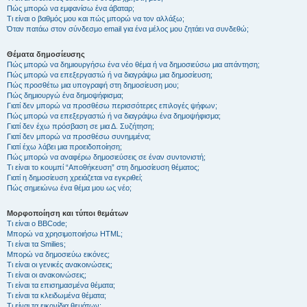
Πώς μπορώ να εμφανίσω ένα άβαταρ;
Τι είναι ο βαθμός μου και πώς μπορώ να τον αλλάξω;
Όταν πατάω στον σύνδεσμο email για ένα μέλος μου ζητάει να συνδεθώ;
Θέματα δημοσίευσης
Πώς μπορώ να δημιουργήσω ένα νέο θέμα ή να δημοσιεύσω μια απάντηση;
Πώς μπορώ να επεξεργαστώ ή να διαγράψω μια δημοσίευση;
Πώς προσθέτω μια υπογραφή στη δημοσίευση μου;
Πώς δημιουργώ ένα δημοψήφισμα;
Γιατί δεν μπορώ να προσθέσω περισσότερες επιλογές ψήφων;
Πώς μπορώ να επεξεργαστώ ή να διαγράψω ένα δημοψήφισμα;
Γιατί δεν έχω πρόσβαση σε μια Δ. Συζήτηση;
Γιατί δεν μπορώ να προσθέσω συνημμένα;
Γιατί έχω λάβει μια προειδοποίηση;
Πώς μπορώ να αναφέρω δημοσιεύσεις σε έναν συντονιστή;
Τι είναι το κουμπί “Αποθήκευση” στη δημοσίευση θέματος;
Γιατί η δημοσίευση χρειάζεται να εγκριθεί;
Πώς σημειώνω ένα θέμα μου ως νέο;
Μορφοποίηση και τύποι θεμάτων
Τι είναι ο BBCode;
Μπορώ να χρησιμοποιήσω HTML;
Τι είναι τα Smilies;
Μπορώ να δημοσιεύω εικόνες;
Τι είναι οι γενικές ανακοινώσεις;
Τι είναι οι ανακοινώσεις;
Τι είναι τα επισημασμένα θέματα;
Τι είναι τα κλειδωμένα θέματα;
Τι είναι τα εικονίδια θεμάτων;