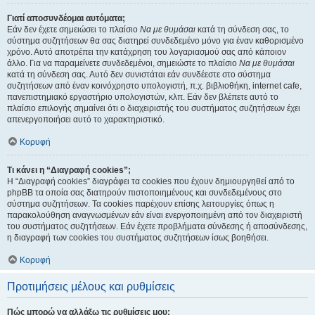
Γιατί αποσυνδέομαι αυτόματα;
Εάν δεν έχετε σημειώσει το πλαίσιο
Να με θυμάσαι
κατά τη σύνδεση σας, το
σύστημα συζητήσεων θα σας διατηρεί συνδεδεμένο μόνο για έναν καθορισμένο
χρόνο. Αυτό αποτρέπει την κατάχρηση του λογαριασμού σας από κάποιον
άλλο. Για να παραμείνετε συνδεδεμένοι, σημειώστε το πλαίσιο
Να με θυμάσαι
κατά τη σύνδεση σας. Αυτό δεν συνιστάται εάν συνδέεστε στο σύστημα
συζητήσεων από έναν κοινόχρηστο υπολογιστή, π.χ. βιβλιοθήκη, internet cafe,
πανεπιστημιακό εργαστήριο υπολογιστών, κλπ. Εάν δεν βλέπετε αυτό το
πλαίσιο επιλογής σημαίνει ότι ο διαχειριστής του συστήματος συζητήσεων έχει
απενεργοποιήσει αυτό το χαρακτηριστικό.
Κορυφή
Τι κάνει η “Διαγραφή cookies”;
Η “Διαγραφή cookies” διαγράφει τα cookies που έχουν δημιουργηθεί από το
phpBB τα οποία σας διατηρούν πιστοποιημένους και συνδεδεμένους στο
σύστημα συζητήσεων. Τα cookies παρέχουν επίσης λειτουργίες όπως η
παρακολούθηση αναγνωσμένων εάν είναι ενεργοποιημένη από τον διαχειριστή
του συστήματος συζητήσεων. Εάν έχετε προβλήματα σύνδεσης ή αποσύνδεσης,
η διαγραφή των cookies του συστήματος συζητήσεων ίσως βοηθήσει.
Κορυφή
Προτιμήσεις μέλους και ρυθμίσεις
Πώς μπορώ να αλλάξω τις ρυθμίσεις μου;