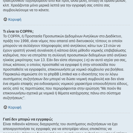
ηλεκτρονικού ταχυδρομείου από και προς άλλα μέλη, ένταξη σε ομάδα μελών,
κλπ. Χρειάζονται μόνο μερικά λεπτά για την εγγραφή σας οπότε σας
συμβουλεύουμε να το κάνετε.
Κορυφή
Τι είναι το COPPA;
Το COPPA, ή Προστασία Προσωπικών Δεδομένων Ανηλίκων στο Διαδίκτυο,
πράξη του 1998, είναι νόμος που απαιτεί από δικτυακούς τόπους οι οποίοι
μπορούν να συλλέγουν πληροφορίες από ανηλίκους κάτω των 13 ετών να
έχουν γραπτή γονική συναίνεση ή κάποια άλλη μέθοδο νομικής επιβεβαίωσης
κηδεμόνα, που να επιτρέπει τη συλλογή προσωπικών δεδομένων από ανήλικο
ηλικίας μικρότερης των 13. Εάν δεν είστε σίγουρος (-η) αν αυτό ισχύει για σας,
όπως κάποιος ο οποίος προσπαθεί να εγγραφεί ή στην ιστοσελίδα που
προσπαθείτε να εγγραφείτε, επικοινωνήστε με νομικό σύμβουλο για βοήθεια.
Παρακαλώ σημειώστε ότι το phpBB Limited και ο ιδιοκτήτης του εν λόγω
συστήματος συζητήσεων δεν μπορεί να δώσει νομική συμβουλή και δεν είναι
ένα σημείο επαφής για ενδοιασμούς νομικού χαρακτήρα οποιουδήποτε είδους,
εκτός από τις περιπτώσεις που περιγράφονται στην ερώτηση “Με ποιόν θα
επικοινωνήσω σχετικά με νομικά ή θέματα κατάχρησης πάνω στο σύστημα
συζητήσεων;”.
Κορυφή
Γιατί δεν μπορώ να εγγραφώ;
Είναι πιθανόν κάποιος διαχειριστής του συστήματος συζητήσεων να έχει
απενεργοποιήσει τις εγγραφές για να αποτρέψει νέους επισκέπτες να