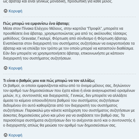
ως άβαταρ και είναι γενικώς μοναδική, προσωπική για κάθε μέλος.
Κορυφή
Πώς μπορώ να εμφανίσω ένα άβαταρ;
Μέσα στον Πίνακα Ελέγχου Μέλους, στην καρτέλα “Προφίλ”, μπορείτε να
προσθέσετε ένα άβαταρ, χρησιμοποιώντας μια από τις ακόλουθες τέσσερις
μεθόδους: Gravatar, Γκαλερί, Φόρτωση από σύνδεσμο ή Φόρτωση άβαταρ.
Εναπόκειται στον διαχειριστή του συστήματος συζητήσεων να ενεργοποιήσει τα
άβαταρ και να επιλέξει τον τρόπο με τον οποίο μπορεί να καταστούν διαθέσιμα.
Εάν δεν μπορείτε να χρησιμοποιήσετε άβαταρ, επικοινωνήστε με κάποιον
διαχειριστή του συστήματος συζητήσεων.
Κορυφή
Τι είναι ο βαθμός μου και πώς μπορώ να τον αλλάξω;
Οι βαθμοί, οι οποίοι εμφανίζονται κάτω από το όνομα μέλους σας, δηλώνουν
τον αριθμό των δημοσιεύσεων που έχετε κάνει ή είναι αναγνωριστικό ορισμένων
μελών, π.χ. συντονιστές και διαχειριστές. Γενικώς, δεν μπορείτε να αλλάξετε
άμεσα το κείμενο οποιουδήποτε βαθμού του συστήματος συζητήσεων
δεδομένου ότι αυτό καθορίζεται από τον διαχειριστή του συστήματος
συζητήσεων. Παρακαλώ μην κάνετε κατάχρηση του συστήματος συζητήσεων με
άσκοπες δημοσιεύσεις μόνο και μόνο για να ανεβάσετε τον βαθμό σας. Τα
περισσότερα συστήματα συζητήσεων δεν το ανέχονται αυτό και ο συντονιστής ή
ο διαχειριστής απλώς θα μειώσει τον αριθμό των δημοσιεύσεων σας.
Κορυφή