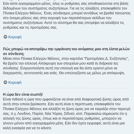
Εάν είστε εγγεγραμμένο μέλος, όλες οι ρυθμίσεις σας αποθηκεύονται στη βάση
δεδομένων του συστήματος συζητήσεων. Για να τις αλλάξετε, επισκεφθείτε τον
Πίνακα Ελέγχου Μέλους. Ένας σύνδεσμος μπορεί συνήθως να βρεθεί πατώντας
στο όνομα μέλους σας στην κορυφή των περισσότερων σελίδων του
συστήματος συζητήσεων. Αυτό το σύστημα θα σας επιτρέψει να αλλάξετε τις
ρυθμίσεις και τις προτιμήσεις σας.
Κορυφή
Πώς μπορώ να αποτρέψω την εμφάνιση του ονόματος μου στη λίστα μελών
σε σύνδεση;
Μέσα στον Πίνακα Ελέγχου Μέλους, στην καρτέλα “Προτιμήσεις Δ. Συζήτησης”,
θα βρείτε την επιλογή
Απόκρυψη των στοιχείων μου κατά τη διάρκεια της
σύνδεσης
. Ενεργοποιήστε αυτή την επιλογή και θα είστε ορατοί μόνο σε
διαχειριστές, συντονιστές και εσάς. Θα υπολογίζεστε ως μέλος με απόκρυψη.
Κορυφή
Η ώρα δεν είναι σωστή!
Είναι πιθανό η ώρα που εμφανίζεται να είναι από διαφορετική ζώνης ώρας από
αυτή στην οποία βρίσκεστε. Εάν αυτή είναι η περίπτωση, επισκεφθείτε τον
Πίνακα Ελέγχου Μέλους και αλλάξτε τη ζώνη ώρας για να ταιριάζει στην περιοχή
σας, π.χ. Λονδίνο, Παρίσι, Νέα Υόρκη, Σίδνεϋ, κλπ. Παρακαλώ σημειώστε ότι η
αλλαγή της ζώνης ώρας, όπως και οι περισσότερες ρυθμίσεις, μπορούν να
γίνουν μόνον από εγγεγραμμένα μέλη. Εάν δεν έχετε εγγραφεί, αυτή είναι μια
καλή ευκαιρία για να το κάνετε.