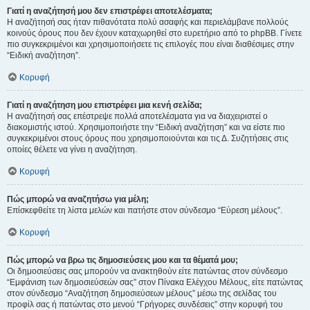
Γιατί η αναζήτησή μου δεν επιστρέφει αποτελέσματα;
Η αναζήτησή σας ήταν πιθανότατα πολύ ασαφής και περιελάμβανε πολλούς
κοινούς όρους που δεν έχουν καταχωρηθεί στο ευρετήριο από το phpBB. Γίνετε
πιο συγκεκριμένοι και χρησιμοποιήσετε τις επιλογές που είναι διαθέσιμες στην
“Ειδική αναζήτηση”.
Κορυφή
Γιατί η αναζήτηση μου επιστρέφει μια κενή σελίδα;
Η αναζήτησή σας επέστρεψε πολλά αποτελέσματα για να διαχειριστεί ο
διακομιστής ιστού. Χρησιμοποιήστε την “Ειδική αναζήτηση” και να είστε πιο
συγκεκριμένοι στους όρους που χρησιμοποιούνται και τις Δ. Συζητήσεις στις
οποίες θέλετε να γίνει η αναζήτηση.
Κορυφή
Πώς μπορώ να αναζητήσω για μέλη;
Επίσκεφθείτε τη λίστα μελών και πατήστε στον σύνδεσμο “Εύρεση μέλους”.
Κορυφή
Πώς μπορώ να βρω τις δημοσιεύσεις μου και τα θέματά μου;
Οι δημοσιεύσεις σας μπορούν να ανακτηθούν είτε πατώντας στον σύνδεσμο
“Εμφάνιση των δημοσιεύσεών σας” στον Πίνακα Ελέγχου Μέλους, είτε πατώντας
στον σύνδεσμο “Αναζήτηση δημοσιεύσεων μέλους” μέσω της σελίδας του
προφίλ σας ή πατώντας στο μενού “Γρήγορες συνδέσεις” στην κορυφή του