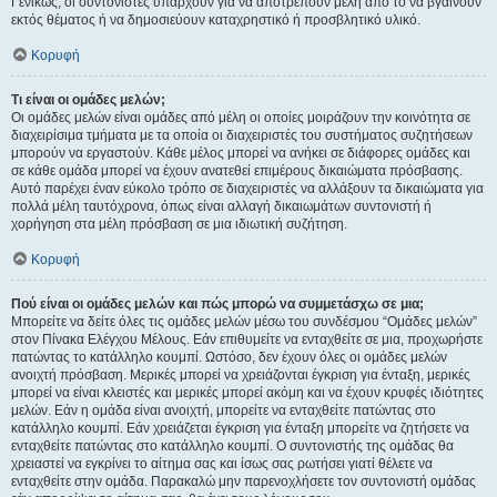
Γενικώς, οι συντονιστές υπάρχουν για να αποτρέπουν μέλη από το να βγαίνουν
εκτός θέματος ή να δημοσιεύουν καταχρηστικό ή προσβλητικό υλικό.
Κορυφή
Τι είναι οι ομάδες μελών;
Οι ομάδες μελών είναι ομάδες από μέλη οι οποίες μοιράζουν την κοινότητα σε
διαχειρίσιμα τμήματα με τα οποία οι διαχειριστές του συστήματος συζητήσεων
μπορούν να εργαστούν. Κάθε μέλος μπορεί να ανήκει σε διάφορες ομάδες και
σε κάθε ομάδα μπορεί να έχουν ανατεθεί επιμέρους δικαιώματα πρόσβασης.
Αυτό παρέχει έναν εύκολο τρόπο σε διαχειριστές να αλλάξουν τα δικαιώματα για
πολλά μέλη ταυτόχρονα, όπως είναι αλλαγή δικαιωμάτων συντονιστή ή
χορήγηση στα μέλη πρόσβαση σε μια ιδιωτική συζήτηση.
Κορυφή
Πού είναι οι ομάδες μελών και πώς μπορώ να συμμετάσχω σε μια;
Μπορείτε να δείτε όλες τις ομάδες μελών μέσω του συνδέσμου “Ομάδες μελών”
στον Πίνακα Ελέγχου Μέλους. Εάν επιθυμείτε να ενταχθείτε σε μια, προχωρήστε
πατώντας το κατάλληλο κουμπί. Ωστόσο, δεν έχουν όλες οι ομάδες μελών
ανοιχτή πρόσβαση. Μερικές μπορεί να χρειάζονται έγκριση για ένταξη, μερικές
μπορεί να είναι κλειστές και μερικές μπορεί ακόμη και να έχουν κρυφές ιδιότητες
μελών. Εάν η ομάδα είναι ανοιχτή, μπορείτε να ενταχθείτε πατώντας στο
κατάλληλο κουμπί. Εάν χρειάζεται έγκριση για ένταξη μπορείτε να ζητήσετε να
ενταχθείτε πατώντας στο κατάλληλο κουμπί. Ο συντονιστής της ομάδας θα
χρειαστεί να εγκρίνει το αίτημα σας και ίσως σας ρωτήσει γιατί θέλετε να
ενταχθείτε στην ομάδα. Παρακαλώ μην παρενοχλήσετε τον συντονιστή ομάδας