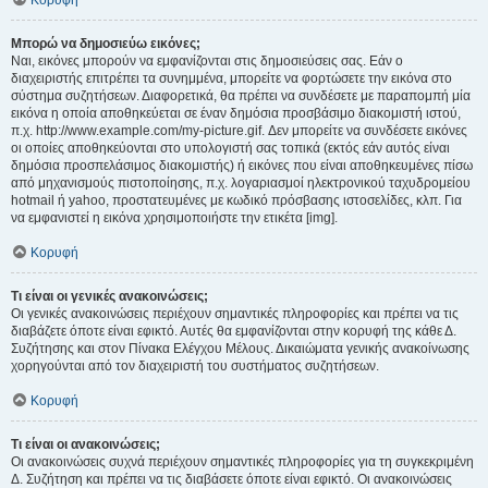
Κορυφή
Μπορώ να δημοσιεύω εικόνες;
Ναι, εικόνες μπορούν να εμφανίζονται στις δημοσιεύσεις σας. Εάν ο
διαχειριστής επιτρέπει τα συνημμένα, μπορείτε να φορτώσετε την εικόνα στο
σύστημα συζητήσεων. Διαφορετικά, θα πρέπει να συνδέσετε με παραπομπή μία
εικόνα η οποία αποθηκεύεται σε έναν δημόσια προσβάσιμο διακομιστή ιστού,
π.χ. http://www.example.com/my-picture.gif. Δεν μπορείτε να συνδέσετε εικόνες
οι οποίες αποθηκεύονται στο υπολογιστή σας τοπικά (εκτός εάν αυτός είναι
δημόσια προσπελάσιμος διακομιστής) ή εικόνες που είναι αποθηκευμένες πίσω
από μηχανισμούς πιστοποίησης, π.χ. λογαριασμοί ηλεκτρονικού ταχυδρομείου
hotmail ή yahoo, προστατευμένες με κωδικό πρόσβασης ιστοσελίδες, κλπ. Για
να εμφανιστεί η εικόνα χρησιμοποιήστε την ετικέτα [img].
Κορυφή
Τι είναι οι γενικές ανακοινώσεις;
Οι γενικές ανακοινώσεις περιέχουν σημαντικές πληροφορίες και πρέπει να τις
διαβάζετε όποτε είναι εφικτό. Αυτές θα εμφανίζονται στην κορυφή της κάθε Δ.
Συζήτησης και στον Πίνακα Ελέγχου Μέλους. Δικαιώματα γενικής ανακοίνωσης
χορηγούνται από τον διαχειριστή του συστήματος συζητήσεων.
Κορυφή
Τι είναι οι ανακοινώσεις;
Οι ανακοινώσεις συχνά περιέχουν σημαντικές πληροφορίες για τη συγκεκριμένη
Δ. Συζήτηση και πρέπει να τις διαβάσετε όποτε είναι εφικτό. Οι ανακοινώσεις