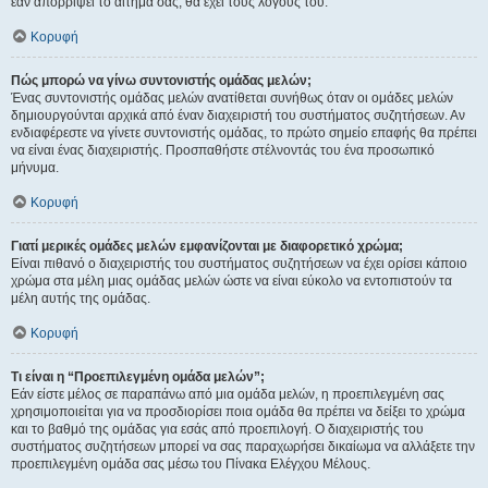
εάν απορρίψει το αίτημα σας, θα έχει τους λόγους του.
Κορυφή
Πώς μπορώ να γίνω συντονιστής ομάδας μελών;
Ένας συντονιστής ομάδας μελών ανατίθεται συνήθως όταν οι ομάδες μελών
δημιουργούνται αρχικά από έναν διαχειριστή του συστήματος συζητήσεων. Αν
ενδιαφέρεστε να γίνετε συντονιστής ομάδας, το πρώτο σημείο επαφής θα πρέπει
να είναι ένας διαχειριστής. Προσπαθήστε στέλνοντάς του ένα προσωπικό
μήνυμα.
Κορυφή
Γιατί μερικές ομάδες μελών εμφανίζονται με διαφορετικό χρώμα;
Είναι πιθανό ο διαχειριστής του συστήματος συζητήσεων να έχει ορίσει κάποιο
χρώμα στα μέλη μιας ομάδας μελών ώστε να είναι εύκολο να εντοπιστούν τα
μέλη αυτής της ομάδας.
Κορυφή
Τι είναι η “Προεπιλεγμένη ομάδα μελών”;
Εάν είστε μέλος σε παραπάνω από μια ομάδα μελών, η προεπιλεγμένη σας
χρησιμοποιείται για να προσδιορίσει ποια ομάδα θα πρέπει να δείξει το χρώμα
και το βαθμό της ομάδας για εσάς από προεπιλογή. Ο διαχειριστής του
συστήματος συζητήσεων μπορεί να σας παραχωρήσει δικαίωμα να αλλάξετε την
προεπιλεγμένη ομάδα σας μέσω του Πίνακα Ελέγχου Μέλους.