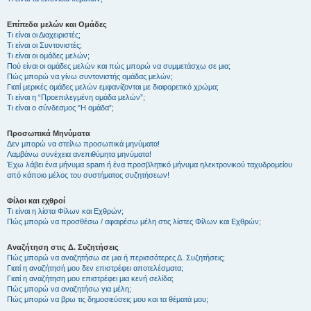
Επίπεδα μελών και Ομάδες
Τι είναι οι Διαχειριστές;
Τι είναι οι Συντονιστές;
Τι είναι οι ομάδες μελών;
Πού είναι οι ομάδες μελών και πώς μπορώ να συμμετάσχω σε μια;
Πώς μπορώ να γίνω συντονιστής ομάδας μελών;
Γιατί μερικές ομάδες μελών εμφανίζονται με διαφορετικό χρώμα;
Τι είναι η “Προεπιλεγμένη ομάδα μελών”;
Τι είναι ο σύνδεσμος "Η ομάδα”;
Προσωπικά Μηνύματα
Δεν μπορώ να στείλω προσωπικά μηνύματα!
Λαμβάνω συνέχεια ανεπιθύμητα μηνύματα!
Έχω λάβει ένα μήνυμα spam ή ένα προσβλητικό μήνυμα ηλεκτρονικού ταχυδρομείου
από κάποιο μέλος του συστήματος συζητήσεων!
Φίλοι και εχθροί
Τι είναι η λίστα Φίλων και Εχθρών;
Πώς μπορώ να προσθέσω / αφαιρέσω μέλη στις λίστες Φίλων και Εχθρών;
Αναζήτηση στις Δ. Συζητήσεις
Πώς μπορώ να αναζητήσω σε μια ή περισσότερες Δ. Συζητήσεις;
Γιατί η αναζήτησή μου δεν επιστρέφει αποτελέσματα;
Γιατί η αναζήτηση μου επιστρέφει μια κενή σελίδα;
Πώς μπορώ να αναζητήσω για μέλη;
Πώς μπορώ να βρω τις δημοσιεύσεις μου και τα θέματά μου;