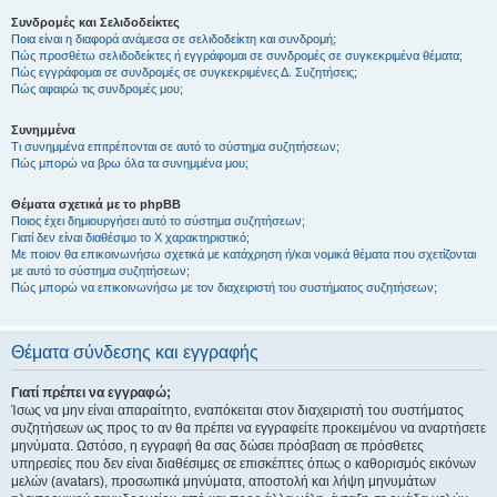
Συνδρομές και Σελιδοδείκτες
Ποια είναι η διαφορά ανάμεσα σε σελιδοδείκτη και συνδρομή;
Πώς προσθέτω σελιδοδείκτες ή εγγράφομαι σε συνδρομές σε συγκεκριμένα θέματα;
Πώς εγγράφομαι σε συνδρομές σε συγκεκριμένες Δ. Συζητήσεις;
Πώς αφαιρώ τις συνδρομές μου;
Συνημμένα
Τι συνημμένα επιτρέπονται σε αυτό το σύστημα συζητήσεων;
Πώς μπορώ να βρω όλα τα συνημμένα μου;
Θέματα σχετικά με το phpBB
Ποιος έχει δημιουργήσει αυτό το σύστημα συζητήσεων;
Γιατί δεν είναι διαθέσιμο το Χ χαρακτηριστικό;
Με ποιον θα επικοινωνήσω σχετικά με κατάχρηση ή/και νομικά θέματα που σχετίζονται
με αυτό το σύστημα συζητήσεων;
Πώς μπορώ να επικοινωνήσω με τον διαχειριστή του συστήματος συζητήσεων;
Θέματα σύνδεσης και εγγραφής
Γιατί πρέπει να εγγραφώ;
Ίσως να μην είναι απαραίτητο, εναπόκειται στον διαχειριστή του συστήματος
συζητήσεων ως προς το αν θα πρέπει να εγγραφείτε προκειμένου να αναρτήσετε
μηνύματα. Ωστόσο, η εγγραφή θα σας δώσει πρόσβαση σε πρόσθετες
υπηρεσίες που δεν είναι διαθέσιμες σε επισκέπτες όπως ο καθορισμός εικόνων
μελών (avatars), προσωπικά μηνύματα, αποστολή και λήψη μηνυμάτων