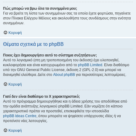
Πώς μπορώ να βρω όλα τα συνημμένα μου;
Για να βρείτε τη λίστα των συνημμένων σας τα οποία έχετε φορτώσει, πηγαίνετε
στον Πίνακα Ελέγχου Μέλους και ακολουθήστε τους συνδέσμους στην ενότητα
συνημμένων.
Κορυφή
Θέματα σχετικά με το phpBB
Ποιος έχει δημιουργήσει αυτό το σύστημα συζητήσεων;
Αυτό το λογισμικό (στη μη τροποποιημένη του έκδοση) έχει υλοποιηθεί,
κυκλοφορήσει και είναι κατοχυρωμένο από το
phpBB Limited
. Είναι διαθέσιμο
υπό την GNU General Public License, έκδοση 2 (GPL-2.0) και μπορεί να
διανεμηθεί ελεύθερα. Δείτε στο
About phpBB
για περισσότερες λεπτομέρειες.
Κορυφή
Γιατί δεν είναι διαθέσιμο το Χ χαρακτηριστικό;
Αυτό το πρόγραμμα δημιουργήθηκε και η άδεια χρήσης του αποδόθηκε από
την ομάδα ανάπτυξης λογισμικού phpBB Limited. Εάν νομίζετε ότι κάποιο
χαρακτηριστικό πρέπει να προστεθεί, επισκεφθείτε την ιστοσελίδα
phpBB Ideas Centre
, όπου μπορείτε να ψηφίσετε υπάρχουσες ιδέες ή να
προτείνετε νέες λειτουργίες.
Κορυφή