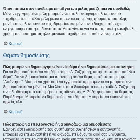
Όταν πατάω στον σύνδεσμο email για ένα μέλος μου ζητάει να συνδεθώ;
Μόνον εγγεγραμμένα μέλη μπορούν να στείλουν μήνυμα ηλεκτρονικού
ταχυδρομείου σε άλλα μέλη μέσω της ενσωματωμένης φόρμας αποστολής
μηνύματος ηλεκτρονικού ταχυδρομείου και μόνο αν ο διαχειριστής έχει
ενεργοποιήσει αυτή τη δυνατότητα. Αυτό γίνεται για να αποτραπεί η κακόβουλη
χρήση του συστήματος ηλεκτρονικού ταχυδρομείου από ανώνυμα μέλη.
Κορυφή
Θέματα δημοσίευσης
Πώς μπορώ να δημιουργήσω ένα νέο θέμα ή να δημοσιεύσω μια απάντηση;
Για να δημοσιεύσετε ένα νέο θέμα σε μια Δ. Συζήτηση, πατήστε στο κουμπί “Νέο
θέμα”. Για να δημοσιεύσετε μια απάντηση σε ένα θέμα, πατήστε στο κουμπί
“Απάντηση”. Μπορεί να χρειαστεί να εγγραφείτε προκειμένου να μπορέσετε να
δημοσιεύσετε ένα μήνυμα. Μια λίστα με τα δικαιώματά σας σε κάθε Δ. Συζήτηση
είναι διαθέσιμη στο κάτω μέρος στις οθόνες της Δ. Συζήτησης και του θέματος.
Παράδειγμα: Μπορείτε να δημοσιεύετε νέα θέματα, Μπορείτε να επισυνάπτετε
αρχεία, κλπ.
Κορυφή
Πώς μπορώ να επεξεργαστώ ή να διαγράψω μια δημοσίευση;
Εάν δεν είστε διαχειριστής του συστήματος συζητήσεων ή συντονιστής,
μπορείτε να επεξεργαστείτε ή να διαγράψετε μόνον τα δικά σας μηνύματα.
Μπορείτε να επεξεργαστείτε μια δημοσίευση πατώντας στο κουμπί επεξεργασίας