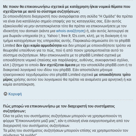
Με ποιον θα επικοινωνήσω σχετικά με κατάχρηση ή/και νομικά θέματα που
σχετίζονται με αυτό το σύστημα συζητήσεων;
Σε οποιονδήποτε διαχειριστή που αναγράφεται στη σελίδα “Η Ομάδα” θα πρέπει
να είναι ένα κατάλληλο σημείο επαφής για τις καταγγελίες σας. Εάν αυτός
εξακολουθεί να μην ανταποκρίνεται τότε θα πρέπει να επικοινωνήσετε με τον
ιδιοκτήτη του domain (κάντε μια
whois αναζήτηση
) ή, εάν αυτός λειτουργεί σε
μια δωρεάν υπηρεσία (π.χ. Yahoo !, free.fr, f2s.com, κλπ), με τη διοίκηση ή το
τμήμα καταχρήσεων της υπηρεσίας αυτής. Παρακαλώ σημειώστε ότι το phpBB
Limited
δεν έχει καμία αρμοδιότητα
και δεν μπορεί με οποιονδήποτε τρόπο να
θεωρηθεί υπεύθυνο για το πώς, πού ή από ποιον χρησιμοποιείται αυτό το
σύστημα συζητήσεων. Μην επικοινωνείτε με το phpBB Limited σχετικά με
οποιαδήποτε νομικό (παύσης και παράλειψης, ευθύνης, συκοφαντικό σχόλιο,
κλπ.) ζήτημα το οποίο
δεν σχετίζεται άμεσα
με την ιστοσελίδα phpBB.com ή το
διακριτικό λογισμικό του ιδίου του phpBB. Εάν αποστείλετε μήνυμα
ηλεκτρονικού ταχυδρομείου στο phpBB Limited σχετικά
με οποιοδήποτε τρίτο
μέρος
χρήσης αυτού του λογισμικού θα πρέπει να αναμένετε μια αρνητική ή και
καμία ανταπόκριση.
Κορυφή
Πώς μπορώ να επικοινωνήσω με τον διαχειριστή του συστήματος
συζητήσεων;
Όλα τα μέλη του συστήματος συζητήσεων μπορούν να χρησιμοποιούν τη
φόρμα “Επικοινωνήστε μαζί μας”, εάν η επιλογή είναι ενεργοποιημένη από τον
διαχειριστή του συστήματος συζητήσεων.
Τα μέλη του συστήματος συζητήσεων μπορούν επίσης να χρησιμοποιούν τον
σύνδεσμο “Η ομάδα”.