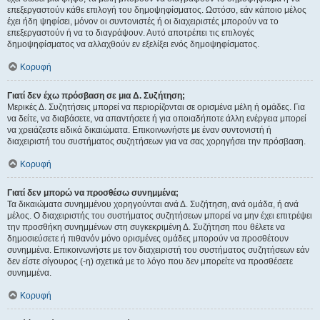
επεξεργαστούν κάθε επιλογή του δημοψηφίσματος. Ωστόσο, εάν κάποιο μέλος
έχει ήδη ψηφίσει, μόνον οι συντονιστές ή οι διαχειριστές μπορούν να το
επεξεργαστούν ή να το διαγράψουν. Αυτό αποτρέπει τις επιλογές
δημοψηφίσματος να αλλαχθούν εν εξελίξει ενός δημοψηφίσματος.
Κορυφή
Γιατί δεν έχω πρόσβαση σε μια Δ. Συζήτηση;
Μερικές Δ. Συζητήσεις μπορεί να περιορίζονται σε ορισμένα μέλη ή ομάδες. Για
να δείτε, να διαβάσετε, να απαντήσετε ή για οποιαδήποτε άλλη ενέργεια μπορεί
να χρειάζεστε ειδικά δικαιώματα. Επικοινωνήστε με έναν συντονιστή ή
διαχειριστή του συστήματος συζητήσεων για να σας χορηγήσει την πρόσβαση.
Κορυφή
Γιατί δεν μπορώ να προσθέσω συνημμένα;
Τα δικαιώματα συνημμένου χορηγούνται ανά Δ. Συζήτηση, ανά ομάδα, ή ανά
μέλος. Ο διαχειριστής του συστήματος συζητήσεων μπορεί να μην έχει επιτρέψει
την προσθήκη συνημμένων στη συγκεκριμένη Δ. Συζήτηση που θέλετε να
δημοσιεύσετε ή πιθανόν μόνο ορισμένες ομάδες μπορούν να προσθέτουν
συνημμένα. Επικοινωνήστε με τον διαχειριστή του συστήματος συζητήσεων εάν
δεν είστε σίγουρος (-η) σχετικά με το λόγο που δεν μπορείτε να προσθέσετε
συνημμένα.
Κορυφή