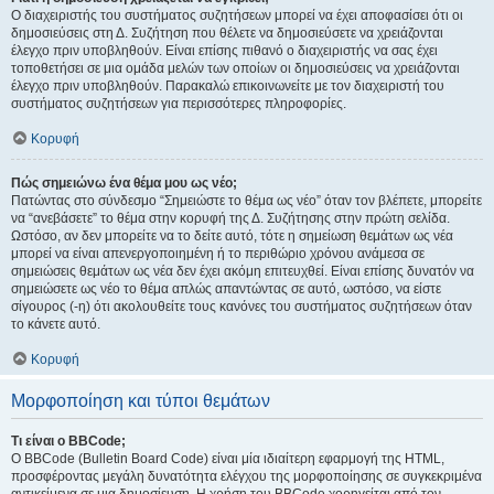
Ο διαχειριστής του συστήματος συζητήσεων μπορεί να έχει αποφασίσει ότι οι
δημοσιεύσεις στη Δ. Συζήτηση που θέλετε να δημοσιεύσετε να χρειάζονται
έλεγχο πριν υποβληθούν. Είναι επίσης πιθανό ο διαχειριστής να σας έχει
τοποθετήσει σε μια ομάδα μελών των οποίων οι δημοσιεύσεις να χρειάζονται
έλεγχο πριν υποβληθούν. Παρακαλώ επικοινωνείτε με τον διαχειριστή του
συστήματος συζητήσεων για περισσότερες πληροφορίες.
Κορυφή
Πώς σημειώνω ένα θέμα μου ως νέο;
Πατώντας στο σύνδεσμο “Σημειώστε το θέμα ως νέο” όταν τον βλέπετε, μπορείτε
να “ανεβάσετε” το θέμα στην κορυφή της Δ. Συζήτησης στην πρώτη σελίδα.
Ωστόσο, αν δεν μπορείτε να το δείτε αυτό, τότε η σημείωση θεμάτων ως νέα
μπορεί να είναι απενεργοποιημένη ή το περιθώριο χρόνου ανάμεσα σε
σημειώσεις θεμάτων ως νέα δεν έχει ακόμη επιτευχθεί. Είναι επίσης δυνατόν να
σημειώσετε ως νέο το θέμα απλώς απαντώντας σε αυτό, ωστόσο, να είστε
σίγουρος (-η) ότι ακολουθείτε τους κανόνες του συστήματος συζητήσεων όταν
το κάνετε αυτό.
Κορυφή
Μορφοποίηση και τύποι θεμάτων
Τι είναι ο BBCode;
Ο BBCode (Bulletin Board Code) είναι μία ιδιαίτερη εφαρμογή της HTML,
προσφέροντας μεγάλη δυνατότητα ελέγχου της μορφοποίησης σε συγκεκριμένα