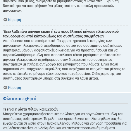
συγκεκριμένο μέλος, αναφέρετε τα μηνύματα στους συντονιστές. Έχουν τη
δυνατότητα να αποτρέψουν ένα μέλος από την αποστολή προσωπικών
μηνυμάτων.
Κορυφή
Έχω λάβει ένα μήνυμα spam ή ένα προσβλητικό μήνυμα ηλεκτρονικού
ταχυδρομείου από κάποιο μέλος του συστήματος συζητήσεων!
Λυπούμαστε που το ακούμε αυτό. Το χαρακτηριστικό λειτουργίας των
μηνυμάτων ηλεκτρονικού ταχυδρομείου αυτού του συστήματος συζητήσεων
συμπεριλαμβάνουν ασφαλιστικές δικλείδες για να προσπαθήσουμε και να
παρακολουθήσουμε μέλη που αποστέλλουν τέτοια μηνύματα, οπότε στείλτε
μήνυμα ηλεκτρονικού ταχυδρομείου στον διαχειριστή του συστήματος
συζητήσεων με πλήρες αντίγραφο του μηνύματος που λάβατε. Είναι πολύ
σημαντικό να υπάρχουν οι κεφαλίδες που περιέχουν τα στοιχεία του μέλους το
οποίο απέστειλε το μήνυμα ηλεκτρονικού ταχυδρομείου. Ο διαχειριστής του
συστήματος συζητήσεων μπορεί στη συνέχεια να λάβει μέτρα.
Κορυφή
Φίλοι και εχθροί
Τι είναι η λίστα Φίλων και Εχθρών;
Μπορείτε να χρησιμοποιήσετε αυτές τις λίστες για να οργανώσετε τα μέλη του
συστήματος συζητήσεων. Τα μέλη που προστίθενται στη λίστα φίλων σας θα
εμφανίζονται σε λίστα στον Πίνακα Ελέγχου Μέλους για γρήγορη πρόσβαση για
να βλέπετε εάν είναι συνδεδεμένοι και να στέλνετε προσωπικά μηνύματα.