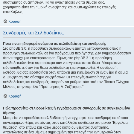
συστήματος συζητήσεων. Για να αναζητήσετε για τα θέματα σας,
χρησιμοποιείστε την “Ειδική αναζήτηση” και συμπληρώστε τις επιλογές
καταλλήλως.
Κορυφή
Συνδρομές και Σελιδοδείκτες
Ποια είναι η διαφορά ανάμεσα σε σελιδοδείκτη και συνδρομή;
Στο phpBB 3.0, η προσθήκη σελιδοδεικτών θεμάτων λειτουργούσε όπως η
προσθήκη σελιδοδεικτών σε ένα πρόγραμμα περιήγησης. Δεν ενημερωνόσασταν
όταν υπήρχε μια επικαιροποίηση. Όμως στο phpBB 3.1 η προσθήκη
σελιδοδεικτών είναι περισσότερο σαν να εγγραφείτε στο θέμα. Μπορείτε να
ειδοποιηθείτε όταν ένα θέμα σελιδοδείκτη έχει ενημερωθεί. Η συνδρομή,
ωστόσο, θα σας ειδοποιήσει όταν υπάρχει μια ενημέρωση σε ένα θέμα ή σε μια
Δ. Συζήτηση στο σύστημα συζητήσεων. Οι επιλογές ειδοποίησης για
σελιδοδείκτες και συνδρομές μπορούν να ρυθμιστούν από τον Πίνακα Ελέγχου
Μέλους, στην καρτέλα “Προτιμήσεις Δ. Συζήτησης”.
Κορυφή
Πώς προσθέτω σελιδοδείκτες ή εγγράφομαι σε συνδρομές σε συγκεκριμένα
θέματα;
Μπορείτε να προσθέσετε σελιδοδείκτη ή να εγγραφείτε σε συνδρομή σε κάποιο
συγκεκριμένο θέμα, πατώντας στον κατάλληλο σύνδεσμο στο μενού "Εργαλεία
θέματος", στο επάνω και κάτω μέρος κάποιου θέματος συζήτησης.
Απαντώντας σε ένα θέμα με σημειωμένη την επιλογή “Να ενημερωθώ όταν