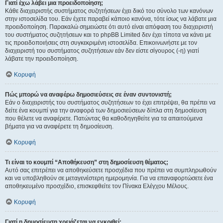
Γιατί έχω λάβει μια προειδοποίηση;
Κάθε διαχειριστής συστήματος συζητήσεων έχει δικό του σύνολο των κανόνων
στην ιστοσελίδα του. Εάν έχετε παραβεί κάποιο κανόνα, τότε ίσως να λάβατε μια
προειδοποίηση. Παρακαλώ σημειώστε ότι αυτό είναι απόφαση του διαχειριστή
του συστήματος συζητήσεων και το phpBB Limited δεν έχει τίποτα να κάνει με
τις προειδοποιήσεις στη συγκεκριμένη ιστοσελίδα. Επικοινωνήστε με τον
διαχειριστή του συστήματος συζητήσεων εάν δεν είστε σίγουρος (-η) γιατί
λάβατε την προειδοποίηση.
Κορυφή
Πώς μπορώ να αναφέρω δημοσιεύσεις σε έναν συντονιστή;
Εάν ο διαχειριστής του συστήματος συζητήσεων το έχει επιτρέψει, θα πρέπει να
δείτε ένα κουμπί για την αναφορά των δημοσιεύσεων δίπλα στη δημοσίευση
που θέλετε να αναφέρετε. Πατώντας θα καθοδηγηθείτε για τα απαιτούμενα
βήματα για να αναφέρετε τη δημοσίευση.
Κορυφή
Τι είναι το κουμπί “Αποθήκευση” στη δημοσίευση θέματος;
Αυτό σας επιτρέπει να αποθηκεύσετε προσχέδια που πρέπει να συμπληρωθούν
και να υποβληθούν σε μεταγενέστερη ημερομηνία. Για να επαναφορτώσετε ένα
αποθηκευμένο προσχέδιο, επισκεφθείτε τον Πίνακα Ελέγχου Μέλους.
Κορυφή
Γιατί η δημοσίευση χρειάζεται να εγκριθεί;