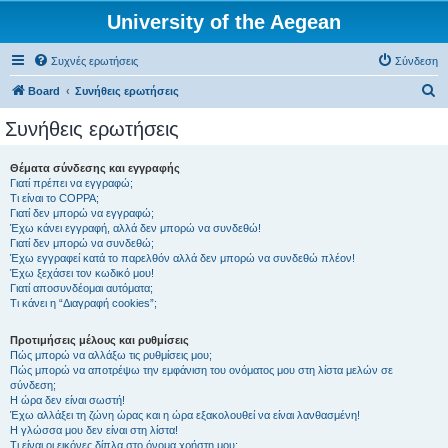
University of the Aegean
Συχνές ερωτήσεις
Σύνδεση
Α
Board
Συνήθεις ερωτήσεις
ν
Συνήθεις ερωτήσεις
α
ζ
Θέματα σύνδεσης και εγγραφής
Γιατί πρέπει να εγγραφώ;
ή
Τι είναι το COPPA;
τ
Γιατί δεν μπορώ να εγγραφώ;
Έχω κάνει εγγραφή, αλλά δεν μπορώ να συνδεθώ!
η
Γιατί δεν μπορώ να συνδεθώ;
Έχω εγγραφεί κατά το παρελθόν αλλά δεν μπορώ να συνδεθώ πλέον!
σ
Έχω ξεχάσει τον κωδικό μου!
η
Γιατί αποσυνδέομαι αυτόματα;
Τι κάνει η “Διαγραφή cookies”;
Προτιμήσεις μέλους και ρυθμίσεις
Πώς μπορώ να αλλάξω τις ρυθμίσεις μου;
Πώς μπορώ να αποτρέψω την εμφάνιση του ονόματος μου στη λίστα μελών σε
σύνδεση;
Η ώρα δεν είναι σωστή!
Έχω αλλάξει τη ζώνη ώρας και η ώρα εξακολουθεί να είναι λανθασμένη!
Η γλώσσα μου δεν είναι στη λίστα!
Τι είναι οι εικόνες δίπλα στο όνομα χρήστη μου;