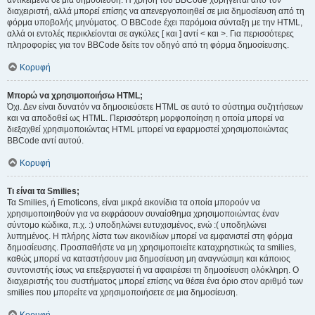
αντικείμενα σε μια δημοσίευση. Η χρήση του BBCode χορηγείται από τον
διαχειριστή, αλλά μπορεί επίσης να απενεργοποιηθεί σε μια δημοσίευση από τη
φόρμα υποβολής μηνύματος. Ο BBCode έχει παρόμοια σύνταξη με την HTML,
αλλά οι εντολές περικλείονται σε αγκύλες [ και ] αντί < και >. Για περισσότερες
πληροφορίες για τον BBCode δείτε τον οδηγό από τη φόρμα δημοσίευσης.
Κορυφή
Μπορώ να χρησιμοποιήσω HTML;
Όχι. Δεν είναι δυνατόν να δημοσιεύσετε HTML σε αυτό το σύστημα συζητήσεων
και να αποδοθεί ως HTML. Περισσότερη μορφοποίηση η οποία μπορεί να
διεξαχθεί χρησιμοποιώντας HTML μπορεί να εφαρμοστεί χρησιμοποιώντας
BBCode αντί αυτού.
Κορυφή
Τι είναι τα Smilies;
Τα Smilies, ή Emoticons, είναι μικρά εικονίδια τα οποία μπορούν να
χρησιμοποιηθούν για να εκφράσουν συναίσθημα χρησιμοποιώντας έναν
σύντομο κώδικα, π.χ. :) υποδηλώνει ευτυχισμένος, ενώ :( υποδηλώνει
λυπημένος. Η πλήρης λίστα των εικονιδίων μπορεί να εμφανιστεί στη φόρμα
δημοσίευσης. Προσπαθήστε να μη χρησιμοποιείτε καταχρηστικώς τα smilies,
καθώς μπορεί να καταστήσουν μια δημοσίευση μη αναγνώσιμη και κάποιος
συντονιστής ίσως να επεξεργαστεί ή να αφαιρέσει τη δημοσίευση ολόκληρη. Ο
διαχειριστής του συστήματος μπορεί επίσης να θέσει ένα όριο στον αριθμό των
smilies που μπορείτε να χρησιμοποιήσετε σε μια δημοσίευση.