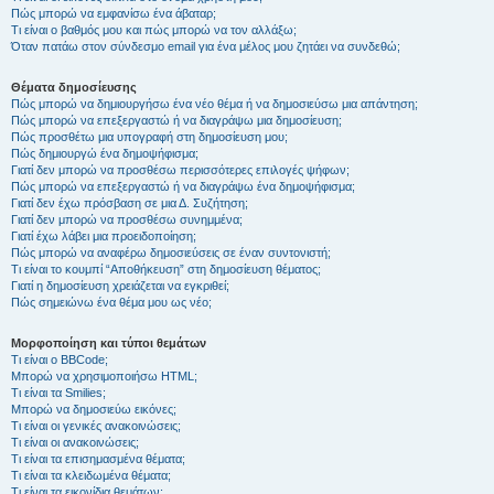
Πώς μπορώ να εμφανίσω ένα άβαταρ;
Τι είναι ο βαθμός μου και πώς μπορώ να τον αλλάξω;
Όταν πατάω στον σύνδεσμο email για ένα μέλος μου ζητάει να συνδεθώ;
Θέματα δημοσίευσης
Πώς μπορώ να δημιουργήσω ένα νέο θέμα ή να δημοσιεύσω μια απάντηση;
Πώς μπορώ να επεξεργαστώ ή να διαγράψω μια δημοσίευση;
Πώς προσθέτω μια υπογραφή στη δημοσίευση μου;
Πώς δημιουργώ ένα δημοψήφισμα;
Γιατί δεν μπορώ να προσθέσω περισσότερες επιλογές ψήφων;
Πώς μπορώ να επεξεργαστώ ή να διαγράψω ένα δημοψήφισμα;
Γιατί δεν έχω πρόσβαση σε μια Δ. Συζήτηση;
Γιατί δεν μπορώ να προσθέσω συνημμένα;
Γιατί έχω λάβει μια προειδοποίηση;
Πώς μπορώ να αναφέρω δημοσιεύσεις σε έναν συντονιστή;
Τι είναι το κουμπί “Αποθήκευση” στη δημοσίευση θέματος;
Γιατί η δημοσίευση χρειάζεται να εγκριθεί;
Πώς σημειώνω ένα θέμα μου ως νέο;
Μορφοποίηση και τύποι θεμάτων
Τι είναι ο BBCode;
Μπορώ να χρησιμοποιήσω HTML;
Τι είναι τα Smilies;
Μπορώ να δημοσιεύω εικόνες;
Τι είναι οι γενικές ανακοινώσεις;
Τι είναι οι ανακοινώσεις;
Τι είναι τα επισημασμένα θέματα;
Τι είναι τα κλειδωμένα θέματα;
Τι είναι τα εικονίδια θεμάτων;