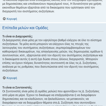
Τα εικονίδια θεμάτων είναι επιλεγμένες εικόνες από τον συγγραφέα σχετιζόμενες
με δημοσιεύσεις και υποδεικνύουν περιεχόμενό τους. Η δυνατότητα για χρήση
εικονιδίων θεμάτων εξαρτάται από τα δικαιώματα που ορίστηκαν από τον
διαχειριστή του συστήματος συζητήσεων.
Κορυφή
Επίπεδα μελών και Ομάδες
Τι είναι οι Διαχειριστές;
Οι Διαχειριστές είναι μέλη με τον υψηλότερο βαθμό ελέγχου σε όλο το σύστημα
συζητήσεων. Τα μέλη αυτά μπορούν να ελέγχουν όλες τις πτυχές της
λειτουργίας του συστήματος συζητήσεων, συμπεριλαμβανομένων του
καθορισμού δικαιωμάτων, της απαγόρευσης μελών, της δημιουργίας ομάδων ή
συντονιστών, κλπ., εξαρτώνται από τον ιδρυτή του συστήματος συζητήσεων και
τι δικαιώματα αυτός ή αυτή έχει δώσει στους άλλους διαχειριστές. Μπορούν
επίσης να έχουν πλήρεις δυνατότητες συντονιστή σε όλες τις Δ. Συζητήσεις,
ανάλογα με τις ρυθμίσεις που διατυπώνεται από τον ιδρυτή του συστήματος
συζητήσεων.
Κορυφή
Τι είναι οι Συντονιστές;
Οι Συντονιστές είναι μέλη (ή ομάδες μελών) που φροντίζουν τις Δ. Συζητήσεις
από μέρα σε μέρα. Έχουν το δικαίωμα να επεξεργάζονται ή να διαγράφουν
δημοσιεύσεις και να κλειδώνουν, να ξεκλειδώνουν, να μετακινούν, να
διαγράφουν και να διαχωρίζουν θέματα στη Δ. Συζήτηση που συντονίζουν.