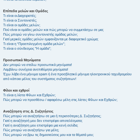
Επίπεδα μελών και Ομάδες
Τι είναι οι Διαχειριστές;
Τι είναι οι Συντονιστές;
Τι είναι οι ομάδες μελών;
Πού είναι οι ομάδες μελών και πώς μπορώ να συμμετάσχω σε μια;
Πώς μπορώ να γίνω συντονιστής ομάδας μελών;
Γιατί μερικές ομάδες μελών εμφανίζονται με διαφορετικό χρώμα;
Τι είναι η “Προεπιλεγμένη ομάδα μελών”;
Τι είναι ο σύνδεσμος "Η ομάδα”;
Προσωπικά Μηνύματα
Δεν μπορώ να στείλω προσωπικά μηνύματα!
Λαμβάνω συνέχεια ανεπιθύμητα μηνύματα!
Έχω λάβει ένα μήνυμα spam ή ένα προσβλητικό μήνυμα ηλεκτρονικού ταχυδρομείου
από κάποιο μέλος του συστήματος συζητήσεων!
Φίλοι και εχθροί
Τι είναι η λίστα Φίλων και Εχθρών;
Πώς μπορώ να προσθέσω / αφαιρέσω μέλη στις λίστες Φίλων και Εχθρών;
Αναζήτηση στις Δ. Συζητήσεις
Πώς μπορώ να αναζητήσω σε μια ή περισσότερες Δ. Συζητήσεις;
Γιατί η αναζήτησή μου δεν επιστρέφει αποτελέσματα;
Γιατί η αναζήτηση μου επιστρέφει μια κενή σελίδα;
Πώς μπορώ να αναζητήσω για μέλη;
Πώς μπορώ να βρω τις δημοσιεύσεις μου και τα θέματά μου;