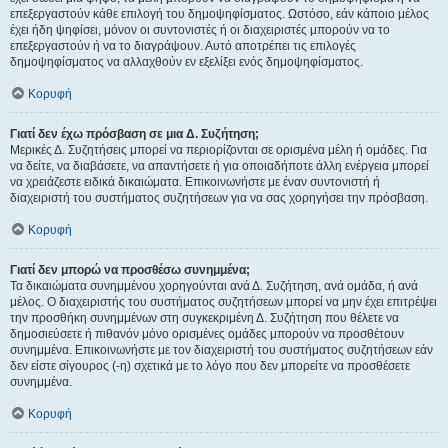
επεξεργαστούν κάθε επιλογή του δημοψηφίσματος. Ωστόσο, εάν κάποιο μέλος
έχει ήδη ψηφίσει, μόνον οι συντονιστές ή οι διαχειριστές μπορούν να το
επεξεργαστούν ή να το διαγράψουν. Αυτό αποτρέπει τις επιλογές
δημοψηφίσματος να αλλαχθούν εν εξελίξει ενός δημοψηφίσματος.
Κορυφή
Γιατί δεν έχω πρόσβαση σε μια Δ. Συζήτηση;
Μερικές Δ. Συζητήσεις μπορεί να περιορίζονται σε ορισμένα μέλη ή ομάδες. Για
να δείτε, να διαβάσετε, να απαντήσετε ή για οποιαδήποτε άλλη ενέργεια μπορεί
να χρειάζεστε ειδικά δικαιώματα. Επικοινωνήστε με έναν συντονιστή ή
διαχειριστή του συστήματος συζητήσεων για να σας χορηγήσει την πρόσβαση.
Κορυφή
Γιατί δεν μπορώ να προσθέσω συνημμένα;
Τα δικαιώματα συνημμένου χορηγούνται ανά Δ. Συζήτηση, ανά ομάδα, ή ανά
μέλος. Ο διαχειριστής του συστήματος συζητήσεων μπορεί να μην έχει επιτρέψει
την προσθήκη συνημμένων στη συγκεκριμένη Δ. Συζήτηση που θέλετε να
δημοσιεύσετε ή πιθανόν μόνο ορισμένες ομάδες μπορούν να προσθέτουν
συνημμένα. Επικοινωνήστε με τον διαχειριστή του συστήματος συζητήσεων εάν
δεν είστε σίγουρος (-η) σχετικά με το λόγο που δεν μπορείτε να προσθέσετε
συνημμένα.
Κορυφή