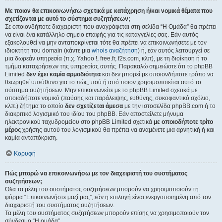
Με ποιον θα επικοινωνήσω σχετικά με κατάχρηση ή/και νομικά θέματα που
σχετίζονται με αυτό το σύστημα συζητήσεων;
Σε οποιονδήποτε διαχειριστή που αναγράφεται στη σελίδα “Η Ομάδα” θα πρέπει
να είναι ένα κατάλληλο σημείο επαφής για τις καταγγελίες σας. Εάν αυτός
εξακολουθεί να μην ανταποκρίνεται τότε θα πρέπει να επικοινωνήσετε με τον
ιδιοκτήτη του domain (κάντε μια
whois αναζήτηση
) ή, εάν αυτός λειτουργεί σε
μια δωρεάν υπηρεσία (π.χ. Yahoo !, free.fr, f2s.com, κλπ), με τη διοίκηση ή το
τμήμα καταχρήσεων της υπηρεσίας αυτής. Παρακαλώ σημειώστε ότι το phpBB
Limited
δεν έχει καμία αρμοδιότητα
και δεν μπορεί με οποιονδήποτε τρόπο να
θεωρηθεί υπεύθυνο για το πώς, πού ή από ποιον χρησιμοποιείται αυτό το
σύστημα συζητήσεων. Μην επικοινωνείτε με το phpBB Limited σχετικά με
οποιαδήποτε νομικό (παύσης και παράλειψης, ευθύνης, συκοφαντικό σχόλιο,
κλπ.) ζήτημα το οποίο
δεν σχετίζεται άμεσα
με την ιστοσελίδα phpBB.com ή το
διακριτικό λογισμικό του ιδίου του phpBB. Εάν αποστείλετε μήνυμα
ηλεκτρονικού ταχυδρομείου στο phpBB Limited σχετικά
με οποιοδήποτε τρίτο
μέρος
χρήσης αυτού του λογισμικού θα πρέπει να αναμένετε μια αρνητική ή και
καμία ανταπόκριση.
Κορυφή
Πώς μπορώ να επικοινωνήσω με τον διαχειριστή του συστήματος
συζητήσεων;
Όλα τα μέλη του συστήματος συζητήσεων μπορούν να χρησιμοποιούν τη
φόρμα “Επικοινωνήστε μαζί μας”, εάν η επιλογή είναι ενεργοποιημένη από τον
διαχειριστή του συστήματος συζητήσεων.
Τα μέλη του συστήματος συζητήσεων μπορούν επίσης να χρησιμοποιούν τον
σύνδεσμο “Η ομάδα”.