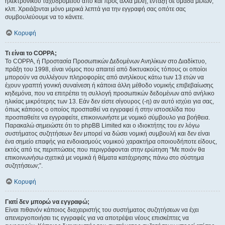
ηλεκτρονικού ταχυδρομείου από και προς άλλα μέλη, ένταξη σε ομάδα μελών,
κλπ. Χρειάζονται μόνο μερικά λεπτά για την εγγραφή σας οπότε σας
συμβουλεύουμε να το κάνετε.
Κορυφή
Τι είναι το COPPA;
Το COPPA, ή Προστασία Προσωπικών Δεδομένων Ανηλίκων στο Διαδίκτυο,
πράξη του 1998, είναι νόμος που απαιτεί από δικτυακούς τόπους οι οποίοι
μπορούν να συλλέγουν πληροφορίες από ανηλίκους κάτω των 13 ετών να
έχουν γραπτή γονική συναίνεση ή κάποια άλλη μέθοδο νομικής επιβεβαίωσης
κηδεμόνα, που να επιτρέπει τη συλλογή προσωπικών δεδομένων από ανήλικο
ηλικίας μικρότερης των 13. Εάν δεν είστε σίγουρος (-η) αν αυτό ισχύει για σας,
όπως κάποιος ο οποίος προσπαθεί να εγγραφεί ή στην ιστοσελίδα που
προσπαθείτε να εγγραφείτε, επικοινωνήστε με νομικό σύμβουλο για βοήθεια.
Παρακαλώ σημειώστε ότι το phpBB Limited και ο ιδιοκτήτης του εν λόγω
συστήματος συζητήσεων δεν μπορεί να δώσει νομική συμβουλή και δεν είναι
ένα σημείο επαφής για ενδοιασμούς νομικού χαρακτήρα οποιουδήποτε είδους,
εκτός από τις περιπτώσεις που περιγράφονται στην ερώτηση “Με ποιόν θα
επικοινωνήσω σχετικά με νομικά ή θέματα κατάχρησης πάνω στο σύστημα
συζητήσεων;”.
Κορυφή
Γιατί δεν μπορώ να εγγραφώ;
Είναι πιθανόν κάποιος διαχειριστής του συστήματος συζητήσεων να έχει
απενεργοποιήσει τις εγγραφές για να αποτρέψει νέους επισκέπτες να