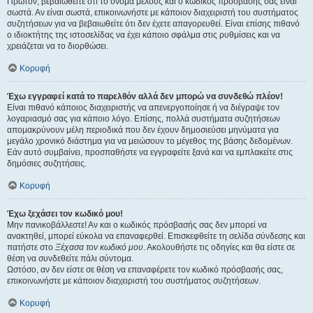
Πρώτον, βεβαιωθείτε ότι το όνομα μέλους και ο κωδικός πρόσβασής σας είναι
σωστά. Αν είναι σωστά, επικοινωνήστε με κάποιον διαχειριστή του συστήματος
συζητήσεων για να βεβαιωθείτε ότι δεν έχετε απαγορευθεί. Είναι επίσης πιθανό
ο ιδιοκτήτης της ιστοσελίδας να έχει κάποιο σφάλμα στις ρυθμίσεις και να
χρειάζεται να το διορθώσει.
Κορυφή
Έχω εγγραφεί κατά το παρελθόν αλλά δεν μπορώ να συνδεθώ πλέον!
Είναι πιθανό κάποιος διαχειριστής να απενεργοποίησε ή να διέγραψε τον
λογαριασμό σας για κάποιο λόγο. Επίσης, πολλά συστήματα συζητήσεων
απομακρύνουν μέλη περιοδικά που δεν έχουν δημοσιεύσει μηνύματα για
μεγάλο χρονικό διάστημα για να μειώσουν το μέγεθος της βάσης δεδομένων.
Εάν αυτό συμβαίνει, προσπαθήστε να εγγραφείτε ξανά και να εμπλακείτε στις
δημόσιες συζητήσεις.
Κορυφή
Έχω ξεχάσει τον κωδικό μου!
Μην πανικοβάλλεστε! Αν και ο κωδικός πρόσβασής σας δεν μπορεί να
ανακτηθεί, μπορεί εύκολα να επαναφερθεί. Επισκεφθείτε τη σελίδα σύνδεσης και
πατήστε στο
Ξέχασα τον κωδικό μου
. Ακολουθήστε τις οδηγίες και θα είστε σε
θέση να συνδεθείτε πάλι σύντομα.
Ωστόσο, αν δεν είστε σε θέση να επαναφέρετε τον κωδικό πρόσβασής σας,
επικοινωνήστε με κάποιον διαχειριστή του συστήματος συζητήσεων.
Κορυφή