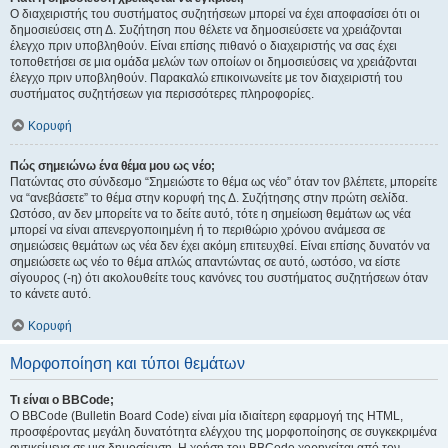
Ο διαχειριστής του συστήματος συζητήσεων μπορεί να έχει αποφασίσει ότι οι
δημοσιεύσεις στη Δ. Συζήτηση που θέλετε να δημοσιεύσετε να χρειάζονται
έλεγχο πριν υποβληθούν. Είναι επίσης πιθανό ο διαχειριστής να σας έχει
τοποθετήσει σε μια ομάδα μελών των οποίων οι δημοσιεύσεις να χρειάζονται
έλεγχο πριν υποβληθούν. Παρακαλώ επικοινωνείτε με τον διαχειριστή του
συστήματος συζητήσεων για περισσότερες πληροφορίες.
Κορυφή
Πώς σημειώνω ένα θέμα μου ως νέο;
Πατώντας στο σύνδεσμο “Σημειώστε το θέμα ως νέο” όταν τον βλέπετε, μπορείτε
να “ανεβάσετε” το θέμα στην κορυφή της Δ. Συζήτησης στην πρώτη σελίδα.
Ωστόσο, αν δεν μπορείτε να το δείτε αυτό, τότε η σημείωση θεμάτων ως νέα
μπορεί να είναι απενεργοποιημένη ή το περιθώριο χρόνου ανάμεσα σε
σημειώσεις θεμάτων ως νέα δεν έχει ακόμη επιτευχθεί. Είναι επίσης δυνατόν να
σημειώσετε ως νέο το θέμα απλώς απαντώντας σε αυτό, ωστόσο, να είστε
σίγουρος (-η) ότι ακολουθείτε τους κανόνες του συστήματος συζητήσεων όταν
το κάνετε αυτό.
Κορυφή
Μορφοποίηση και τύποι θεμάτων
Τι είναι ο BBCode;
Ο BBCode (Bulletin Board Code) είναι μία ιδιαίτερη εφαρμογή της HTML,
προσφέροντας μεγάλη δυνατότητα ελέγχου της μορφοποίησης σε συγκεκριμένα