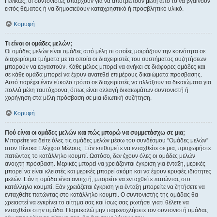
Γενικώς, οι συντονιστές υπάρχουν για να αποτρέπουν μέλη από το να βγαίνουν
εκτός θέματος ή να δημοσιεύουν καταχρηστικό ή προσβλητικό υλικό.
Κορυφή
Τι είναι οι ομάδες μελών;
Οι ομάδες μελών είναι ομάδες από μέλη οι οποίες μοιράζουν την κοινότητα σε
διαχειρίσιμα τμήματα με τα οποία οι διαχειριστές του συστήματος συζητήσεων
μπορούν να εργαστούν. Κάθε μέλος μπορεί να ανήκει σε διάφορες ομάδες και
σε κάθε ομάδα μπορεί να έχουν ανατεθεί επιμέρους δικαιώματα πρόσβασης.
Αυτό παρέχει έναν εύκολο τρόπο σε διαχειριστές να αλλάξουν τα δικαιώματα για
πολλά μέλη ταυτόχρονα, όπως είναι αλλαγή δικαιωμάτων συντονιστή ή
χορήγηση στα μέλη πρόσβαση σε μια ιδιωτική συζήτηση.
Κορυφή
Πού είναι οι ομάδες μελών και πώς μπορώ να συμμετάσχω σε μια;
Μπορείτε να δείτε όλες τις ομάδες μελών μέσω του συνδέσμου “Ομάδες μελών”
στον Πίνακα Ελέγχου Μέλους. Εάν επιθυμείτε να ενταχθείτε σε μια, προχωρήστε
πατώντας το κατάλληλο κουμπί. Ωστόσο, δεν έχουν όλες οι ομάδες μελών
ανοιχτή πρόσβαση. Μερικές μπορεί να χρειάζονται έγκριση για ένταξη, μερικές
μπορεί να είναι κλειστές και μερικές μπορεί ακόμη και να έχουν κρυφές ιδιότητες
μελών. Εάν η ομάδα είναι ανοιχτή, μπορείτε να ενταχθείτε πατώντας στο
κατάλληλο κουμπί. Εάν χρειάζεται έγκριση για ένταξη μπορείτε να ζητήσετε να
ενταχθείτε πατώντας στο κατάλληλο κουμπί. Ο συντονιστής της ομάδας θα
χρειαστεί να εγκρίνει το αίτημα σας και ίσως σας ρωτήσει γιατί θέλετε να
ενταχθείτε στην ομάδα. Παρακαλώ μην παρενοχλήσετε τον συντονιστή ομάδας