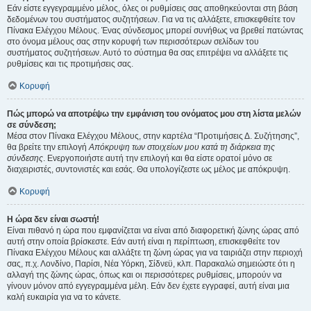
Εάν είστε εγγεγραμμένο μέλος, όλες οι ρυθμίσεις σας αποθηκεύονται στη βάση
δεδομένων του συστήματος συζητήσεων. Για να τις αλλάξετε, επισκεφθείτε τον
Πίνακα Ελέγχου Μέλους. Ένας σύνδεσμος μπορεί συνήθως να βρεθεί πατώντας
στο όνομα μέλους σας στην κορυφή των περισσότερων σελίδων του
συστήματος συζητήσεων. Αυτό το σύστημα θα σας επιτρέψει να αλλάξετε τις
ρυθμίσεις και τις προτιμήσεις σας.
Κορυφή
Πώς μπορώ να αποτρέψω την εμφάνιση του ονόματος μου στη λίστα μελών
σε σύνδεση;
Μέσα στον Πίνακα Ελέγχου Μέλους, στην καρτέλα “Προτιμήσεις Δ. Συζήτησης”,
θα βρείτε την επιλογή
Απόκρυψη των στοιχείων μου κατά τη διάρκεια της
σύνδεσης
. Ενεργοποιήστε αυτή την επιλογή και θα είστε ορατοί μόνο σε
διαχειριστές, συντονιστές και εσάς. Θα υπολογίζεστε ως μέλος με απόκρυψη.
Κορυφή
Η ώρα δεν είναι σωστή!
Είναι πιθανό η ώρα που εμφανίζεται να είναι από διαφορετική ζώνης ώρας από
αυτή στην οποία βρίσκεστε. Εάν αυτή είναι η περίπτωση, επισκεφθείτε τον
Πίνακα Ελέγχου Μέλους και αλλάξτε τη ζώνη ώρας για να ταιριάζει στην περιοχή
σας, π.χ. Λονδίνο, Παρίσι, Νέα Υόρκη, Σίδνεϋ, κλπ. Παρακαλώ σημειώστε ότι η
αλλαγή της ζώνης ώρας, όπως και οι περισσότερες ρυθμίσεις, μπορούν να
γίνουν μόνον από εγγεγραμμένα μέλη. Εάν δεν έχετε εγγραφεί, αυτή είναι μια
καλή ευκαιρία για να το κάνετε.