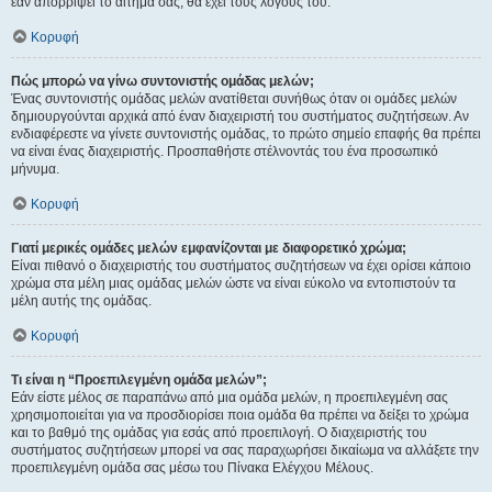
εάν απορρίψει το αίτημα σας, θα έχει τους λόγους του.
Κορυφή
Πώς μπορώ να γίνω συντονιστής ομάδας μελών;
Ένας συντονιστής ομάδας μελών ανατίθεται συνήθως όταν οι ομάδες μελών
δημιουργούνται αρχικά από έναν διαχειριστή του συστήματος συζητήσεων. Αν
ενδιαφέρεστε να γίνετε συντονιστής ομάδας, το πρώτο σημείο επαφής θα πρέπει
να είναι ένας διαχειριστής. Προσπαθήστε στέλνοντάς του ένα προσωπικό
μήνυμα.
Κορυφή
Γιατί μερικές ομάδες μελών εμφανίζονται με διαφορετικό χρώμα;
Είναι πιθανό ο διαχειριστής του συστήματος συζητήσεων να έχει ορίσει κάποιο
χρώμα στα μέλη μιας ομάδας μελών ώστε να είναι εύκολο να εντοπιστούν τα
μέλη αυτής της ομάδας.
Κορυφή
Τι είναι η “Προεπιλεγμένη ομάδα μελών”;
Εάν είστε μέλος σε παραπάνω από μια ομάδα μελών, η προεπιλεγμένη σας
χρησιμοποιείται για να προσδιορίσει ποια ομάδα θα πρέπει να δείξει το χρώμα
και το βαθμό της ομάδας για εσάς από προεπιλογή. Ο διαχειριστής του
συστήματος συζητήσεων μπορεί να σας παραχωρήσει δικαίωμα να αλλάξετε την
προεπιλεγμένη ομάδα σας μέσω του Πίνακα Ελέγχου Μέλους.