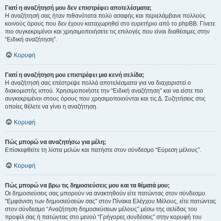
Γιατί η αναζήτησή μου δεν επιστρέφει αποτελέσματα;
Η αναζήτησή σας ήταν πιθανότατα πολύ ασαφής και περιελάμβανε πολλούς
κοινούς όρους που δεν έχουν καταχωρηθεί στο ευρετήριο από το phpBB. Γίνετε
πιο συγκεκριμένοι και χρησιμοποιήσετε τις επιλογές που είναι διαθέσιμες στην
“Ειδική αναζήτηση”.
Κορυφή
Γιατί η αναζήτηση μου επιστρέφει μια κενή σελίδα;
Η αναζήτησή σας επέστρεψε πολλά αποτελέσματα για να διαχειριστεί ο
διακομιστής ιστού. Χρησιμοποιήστε την “Ειδική αναζήτηση” και να είστε πιο
συγκεκριμένοι στους όρους που χρησιμοποιούνται και τις Δ. Συζητήσεις στις
οποίες θέλετε να γίνει η αναζήτηση.
Κορυφή
Πώς μπορώ να αναζητήσω για μέλη;
Επίσκεφθείτε τη λίστα μελών και πατήστε στον σύνδεσμο “Εύρεση μέλους”.
Κορυφή
Πώς μπορώ να βρω τις δημοσιεύσεις μου και τα θέματά μου;
Οι δημοσιεύσεις σας μπορούν να ανακτηθούν είτε πατώντας στον σύνδεσμο
“Εμφάνιση των δημοσιεύσεών σας” στον Πίνακα Ελέγχου Μέλους, είτε πατώντας
στον σύνδεσμο “Αναζήτηση δημοσιεύσεων μέλους” μέσω της σελίδας του
προφίλ σας ή πατώντας στο μενού “Γρήγορες συνδέσεις” στην κορυφή του