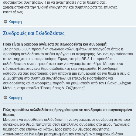
συστήματος συζητήσεων. Για να αναζητήσετε για τα θέματα σας,
χρησιμοποιείστε την “Ειδική αναζήτηση” και συμπληρώστε τις επιλογές
καταλλήλως.
Κορυφή
Συνδρομές και Σελιδοδείκτες
Ποια είναι η διαφορά ανάμεσα σε σελιδοδείκτη και συνδρομή;
Στο phpBB 3.0, η προσθήκη σελιδοδεικτών θεμάτων λειτουργούσε όπως η
προσθήκη σελιδοδεικτών σε ένα πρόγραμμα περιήγησης. Δεν ενημερωνόσασταν
όταν υπήρχε μια επικαιροποίηση. Όμως στο phpBB 3.1 η προσθήκη
σελιδοδεικτών είναι περισσότερο σαν να εγγραφείτε στο θέμα. Μπορείτε να
ειδοποιηθείτε όταν ένα θέμα σελιδοδείκτη έχει ενημερωθεί. Η συνδρομή,
ωστόσο, θα σας ειδοποιήσει όταν υπάρχει μια ενημέρωση σε ένα θέμα ή σε μια
Δ. Συζήτηση στο σύστημα συζητήσεων. Οι επιλογές ειδοποίησης για
σελιδοδείκτες και συνδρομές μπορούν να ρυθμιστούν από τον Πίνακα Ελέγχου
Μέλους, στην καρτέλα “Προτιμήσεις Δ. Συζήτησης”.
Κορυφή
Πώς προσθέτω σελιδοδείκτες ή εγγράφομαι σε συνδρομές σε συγκεκριμένα
θέματα;
Μπορείτε να προσθέσετε σελιδοδείκτη ή να εγγραφείτε σε συνδρομή σε κάποιο
συγκεκριμένο θέμα, πατώντας στον κατάλληλο σύνδεσμο στο μενού "Εργαλεία
θέματος", στο επάνω και κάτω μέρος κάποιου θέματος συζήτησης.
Απαντώντας σε ένα θέμα με σημειωμένη την επιλογή “Να ενημερωθώ όταν