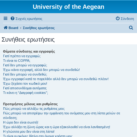
University of the Aegean
Συχνές ερωτήσεις
Σύνδεση
Α
Board
Συνήθεις ερωτήσεις
ν
Συνήθεις ερωτήσεις
α
ζ
Θέματα σύνδεσης και εγγραφής
Γιατί πρέπει να εγγραφώ;
ή
Τι είναι το COPPA;
τ
Γιατί δεν μπορώ να εγγραφώ;
Έχω κάνει εγγραφή, αλλά δεν μπορώ να συνδεθώ!
η
Γιατί δεν μπορώ να συνδεθώ;
Έχω εγγραφεί κατά το παρελθόν αλλά δεν μπορώ να συνδεθώ πλέον!
σ
Έχω ξεχάσει τον κωδικό μου!
η
Γιατί αποσυνδέομαι αυτόματα;
Τι κάνει η “Διαγραφή cookies”;
Προτιμήσεις μέλους και ρυθμίσεις
Πώς μπορώ να αλλάξω τις ρυθμίσεις μου;
Πώς μπορώ να αποτρέψω την εμφάνιση του ονόματος μου στη λίστα μελών σε
σύνδεση;
Η ώρα δεν είναι σωστή!
Έχω αλλάξει τη ζώνη ώρας και η ώρα εξακολουθεί να είναι λανθασμένη!
Η γλώσσα μου δεν είναι στη λίστα!
Τι είναι οι εικόνες δίπλα στο όνομα χρήστη μου;