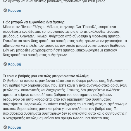
ως άβαταρ και είναι γενικώς μοναδική, προσωπική για κάθε μέλος.
Κορυφή
Πώς μπορώ να εμφανίσω ένα άβαταρ;
Μέσα στον Πίνακα Ελέγχου Μέλους, στην καρτέλα “Προφίλ”, μπορείτε να
προσθέσετε ένα άβαταρ, χρησιμοποιώντας μια από τις ακόλουθες τέσσερις
μεθόδους: Gravatar, Γκαλερί, Φόρτωση από σύνδεσμο ή Φόρτωση άβαταρ.
Εναπόκειται στον διαχειριστή του συστήματος συζητήσεων να ενεργοποιήσει τα
άβαταρ και να επιλέξει τον τρόπο με τον οποίο μπορεί να καταστούν διαθέσιμα.
Εάν δεν μπορείτε να χρησιμοποιήσετε άβαταρ, επικοινωνήστε με κάποιον
διαχειριστή του συστήματος συζητήσεων.
Κορυφή
Τι είναι ο βαθμός μου και πώς μπορώ να τον αλλάξω;
Οι βαθμοί, οι οποίοι εμφανίζονται κάτω από το όνομα μέλους σας, δηλώνουν
τον αριθμό των δημοσιεύσεων που έχετε κάνει ή είναι αναγνωριστικό ορισμένων
μελών, π.χ. συντονιστές και διαχειριστές. Γενικώς, δεν μπορείτε να αλλάξετε
άμεσα το κείμενο οποιουδήποτε βαθμού του συστήματος συζητήσεων
δεδομένου ότι αυτό καθορίζεται από τον διαχειριστή του συστήματος
συζητήσεων. Παρακαλώ μην κάνετε κατάχρηση του συστήματος συζητήσεων με
άσκοπες δημοσιεύσεις μόνο και μόνο για να ανεβάσετε τον βαθμό σας. Τα
περισσότερα συστήματα συζητήσεων δεν το ανέχονται αυτό και ο συντονιστής ή
ο διαχειριστής απλώς θα μειώσει τον αριθμό των δημοσιεύσεων σας.
Κορυφή