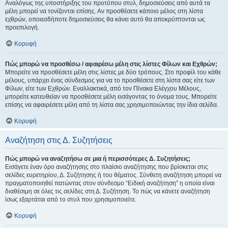
Αναλόγως της υποστήριξης του προτύπου στυλ, δημοσιεύσεις από αυτά τα
μέλη μπορεί να τονίζονται επίσης. Αν προσθέσετε κάποιο μέλος στη λίστα
εχθρών, οποιεσδήποτε δημοσιεύσεις θα κάνει αυτό θα αποκρύπτονται ως
προεπιλογή.
Κορυφή
Πώς μπορώ να προσθέσω / αφαιρέσω μέλη στις λίστες Φίλων και Εχθρών;
Μπορείτε να προσθέσετε μέλη στις λίστες με δύο τρόπους. Στο προφίλ του κάθε
μέλους, υπάρχει ένας σύνδεσμος για να το προσθέσετε στη λίστα σας είτε των
Φίλων, είτε των Εχθρών. Εναλλακτικά, από τον Πίνακα Ελέγχου Μέλους,
μπορείτε κατευθείαν να προσθέσετε μέλη εισάγοντας το όνομα τους. Μπορείτε
επίσης να αφαιρέσετε μέλη από τη λίστα σας χρησιμοποιώντας την ίδια σελίδα.
Κορυφή
Αναζήτηση στις Δ. Συζητήσεις
Πώς μπορώ να αναζητήσω σε μια ή περισσότερες Δ. Συζητήσεις;
Εισάγετε έναν όρο αναζήτησης στο πλαίσιο αναζήτησης που βρίσκεται στις
σελίδες ευρετηρίου, Δ. Συζήτησης ή του θέματος. Σύνθετη αναζήτηση μπορεί να
πραγματοποιηθεί πατώντας στον σύνδεσμο “Ειδική αναζήτηση” η οποία είναι
διαθέσιμη σε όλες τις σελίδες στη Δ. Συζήτηση. Το πώς να κάνετε αναζήτηση
ίσως εξαρτάται από το στυλ που χρησιμοποιείτε.
Κορυφή