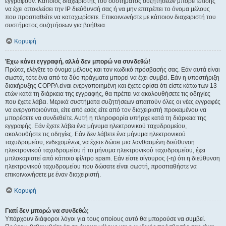
εγγραφούν. Κάποιος διαχειριστής του συστήματος συζητήσεων μπορεί επίσης
να έχει αποκλείσει την IP διεύθυνσή σας ή να μην επιτρέπει το όνομα μέλους
που προσπαθείτε να καταχωρίσετε. Επικοινωνήστε με κάποιον διαχειριστή του
συστήματος συζητήσεων για βοήθεια.
Κορυφή
Έχω κάνει εγγραφή, αλλά δεν μπορώ να συνδεθώ!
Πρώτα, ελέγξτε το όνομα μέλους και τον κωδικό πρόσβασής σας. Εάν αυτά είναι
σωστά, τότε ένα από τα δύο πράγματα μπορεί να έχει συμβεί. Εάν η υποστήριξη
διακήρυξης COPPA είναι ενεργοποιημένη και έχετε ορίσει ότι είστε κάτω των 13
ετών κατά τη διάρκεια της εγγραφής, θα πρέπει να ακολουθήσετε τις οδηγίες
που έχετε λάβει. Μερικά συστήματα συζητήσεων απαιτούν όλες οι νέες εγγραφές
να ενεργοποιούνται, είτε από εσάς είτε από τον διαχειριστή προκειμένου να
μπορέσετε να συνδεθείτε. Αυτή η πληροφορία υπήρχε κατά τη διάρκεια της
εγγραφής. Εάν έχετε λάβει ένα μήνυμα ηλεκτρονικού ταχυδρομείου,
ακολουθήστε τις οδηγίες. Εάν δεν λάβετε ένα μήνυμα ηλεκτρονικού
ταχυδρομείου, ενδεχομένως να έχετε δώσει μια λανθασμένη διεύθυνση
ηλεκτρονικού ταχυδρομείου ή το μήνυμα ηλεκτρονικού ταχυδρομείου, έχει
μπλοκαριστεί από κάποιο φίλτρο spam. Εάν είστε σίγουρος (-η) ότι η διεύθυνση
ηλεκτρονικού ταχυδρομείου που δώσατε είναι σωστή, προσπαθήστε να
επικοινωνήσετε με έναν διαχειριστή.
Κορυφή
Γιατί δεν μπορώ να συνδεθώ;
Υπάρχουν διάφοροι λόγοι για τους οποίους αυτό θα μπορούσε να συμβεί.