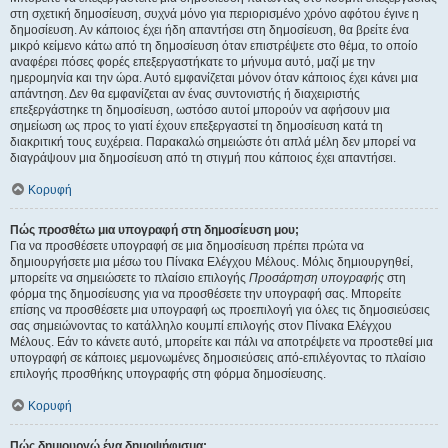
στη σχετική δημοσίευση, συχνά μόνο για περιορισμένο χρόνο αφότου έγινε η
δημοσίευση. Αν κάποιος έχει ήδη απαντήσει στη δημοσίευση, θα βρείτε ένα
μικρό κείμενο κάτω από τη δημοσίευση όταν επιστρέψετε στο θέμα, το οποίο
αναφέρει πόσες φορές επεξεργαστήκατε το μήνυμα αυτό, μαζί με την
ημερομηνία και την ώρα. Αυτό εμφανίζεται μόνον όταν κάποιος έχει κάνει μια
απάντηση. Δεν θα εμφανίζεται αν ένας συντονιστής ή διαχειριστής
επεξεργάστηκε τη δημοσίευση, ωστόσο αυτοί μπορούν να αφήσουν μια
σημείωση ως προς το γιατί έχουν επεξεργαστεί τη δημοσίευση κατά τη
διακριτική τους ευχέρεια. Παρακαλώ σημειώστε ότι απλά μέλη δεν μπορεί να
διαγράψουν μια δημοσίευση από τη στιγμή που κάποιος έχει απαντήσει.
Κορυφή
Πώς προσθέτω μια υπογραφή στη δημοσίευση μου;
Για να προσθέσετε υπογραφή σε μια δημοσίευση πρέπει πρώτα να
δημιουργήσετε μια μέσω του Πίνακα Ελέγχου Μέλους. Μόλις δημιουργηθεί,
μπορείτε να σημειώσετε το πλαίσιο επιλογής
Προσάρτηση υπογραφής
στη
φόρμα της δημοσίευσης για να προσθέσετε την υπογραφή σας. Μπορείτε
επίσης να προσθέσετε μια υπογραφή ως προεπιλογή για όλες τις δημοσιεύσεις
σας σημειώνοντας το κατάλληλο κουμπί επιλογής στον Πίνακα Ελέγχου
Μέλους. Εάν το κάνετε αυτό, μπορείτε και πάλι να αποτρέψετε να προστεθεί μια
υπογραφή σε κάποιες μεμονωμένες δημοσιεύσεις από-επιλέγοντας το πλαίσιο
επιλογής προσθήκης υπογραφής στη φόρμα δημοσίευσης.
Κορυφή
Πώς δημιουργώ ένα δημοψήφισμα;