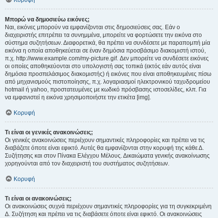
Κορυφή
Μπορώ να δημοσιεύω εικόνες;
Ναι, εικόνες μπορούν να εμφανίζονται στις δημοσιεύσεις σας. Εάν ο
διαχειριστής επιτρέπει τα συνημμένα, μπορείτε να φορτώσετε την εικόνα στο
σύστημα συζητήσεων. Διαφορετικά, θα πρέπει να συνδέσετε με παραπομπή μία
εικόνα η οποία αποθηκεύεται σε έναν δημόσια προσβάσιμο διακομιστή ιστού,
π.χ. http://www.example.com/my-picture.gif. Δεν μπορείτε να συνδέσετε εικόνες
οι οποίες αποθηκεύονται στο υπολογιστή σας τοπικά (εκτός εάν αυτός είναι
δημόσια προσπελάσιμος διακομιστής) ή εικόνες που είναι αποθηκευμένες πίσω
από μηχανισμούς πιστοποίησης, π.χ. λογαριασμοί ηλεκτρονικού ταχυδρομείου
hotmail ή yahoo, προστατευμένες με κωδικό πρόσβασης ιστοσελίδες, κλπ. Για
να εμφανιστεί η εικόνα χρησιμοποιήστε την ετικέτα [img].
Κορυφή
Τι είναι οι γενικές ανακοινώσεις;
Οι γενικές ανακοινώσεις περιέχουν σημαντικές πληροφορίες και πρέπει να τις
διαβάζετε όποτε είναι εφικτό. Αυτές θα εμφανίζονται στην κορυφή της κάθε Δ.
Συζήτησης και στον Πίνακα Ελέγχου Μέλους. Δικαιώματα γενικής ανακοίνωσης
χορηγούνται από τον διαχειριστή του συστήματος συζητήσεων.
Κορυφή
Τι είναι οι ανακοινώσεις;
Οι ανακοινώσεις συχνά περιέχουν σημαντικές πληροφορίες για τη συγκεκριμένη
Δ. Συζήτηση και πρέπει να τις διαβάσετε όποτε είναι εφικτό. Οι ανακοινώσεις