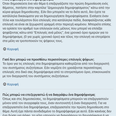
Όταν δημοσιεύετε ένα νέο θέμα ή επεξεργάζεστε την πρώτη δημοσίευση ενός
θέματος, πατήστε στην καρτέλα “Δημιουργία δημοψηφίσματος” κάτω από την
κύρια φόρμα δημοσίευσης. Εάν δεν μπορείτε να το δείτε αυτό, δεν έχετε τα
κατάλληλα δικαιώματα για να δημιουργήσετε δημοψηφίσματα. Εισάγετε έναν
τίτλο και τουλάχιστον δύο επιλογές στα κατάλληλα πεδία, διασφαλίζοντας κάθε
επιλογή να είναι σε ξεχωριστή γραμμή στην περιοχή κειμένου. Μπορείτε επίσης
να ορίσετε τον αριθμό των επιλογών ενός μέλους που μπορεί να επιλέξει
ψηφίζοντας κάτω από “Επιλογές ανά μέλος”, ένα χρονικό όριο ημερών για το
δημοψήφισμα, (0 για χωρίς χρονικό όριο) και τέλος την επιλογή να επιτρέψετε
στα μέλη να τροποποιούν τις ψήφους τους.
Κορυφή
Γιατί δεν μπορώ να προσθέσω περισσότερες επιλογές ψήφων;
Το όριο για τις επιλογές στα δημοψηφίσματα καθορίζεται από τον διαχειριστή
του συστήματος συζητήσεων. Εάν νομίζετε ότι χρειάζονται περισσότερες
επιλογές στο δικό σας δημοψήφισμα από το επιτρεπόμενο όριο, επικοινωνείτε
με τον διαχειριστή του συστήματος συζητήσεων.
Κορυφή
Πώς μπορώ να επεξεργαστώ ή να διαγράψω ένα δημοψήφισμα;
Όπως και στις δημοσιεύσεις, τα δημοψηφίσματα μπορούν να επεξεργαστούν
μόνον από τον συγγραφέα τους, έναν συντονιστή ή έναν διαχειριστή. Για να
επεξεργαστείτε ένα δημοψήφισμα, επεξεργαστείτε την πρώτη δημοσίευση στο
θέμα. Αυτή έχει πάντα συνδεδεμένο το δημοψήφισμα με αυτό. Εάν κανένας δεν
έχει δώσει μια ψήφο, τα μέλη μπορούν να διαγράψουν το δημοψήφισμα ή να