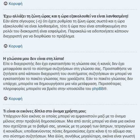
Κορυφή
Έχω αλλάξει τη ζώνη ώρας και η ώρα εξακολουθεί να είναι λανθασμένη!
Εάν είστε σίγουρος (-η) ότι έχετε ρυθμίσει τη ζώνη ώρας σωστά και η ώρα
εξακολουθεί να είναι λανθασμένη, τότε ή ώρα που είναι αποθηκευμένη στο
ρολόι του διακομιστή είναι εσφαλμένη. Παρακαλώ να ειδοποιήσετε κάποιον
διαχειριστή για να διορθώσει το πρόβλημα.
Κορυφή
Η γλώσσα μου δεν είναι στη λίστα!
Είτε ο διαχειριστής δεν έχει εγκαταστήσει τη γλώσσα σας ή κανείς δεν έχει
μεταφράσει αυτό το σύστημα συζητήσεων στη γλώσσα σας. Προσπαθήστε να
ζητήσετε από κάποιον διαχειριστή του συστήματος συζητήσεων αν μπορεί να
εγκαταστήσει το πακέτο γλώσσας που χρειάζεστε. Εάν το πακέτο γλώσσας δεν
υπάρχει, μπορείτε να δημιουργήσετε μια νέα μετάφραση. Περισσότερες
πληροφορίες μπορείτε να βρείτε στην ιστοσελίδα του
phpBB
®.
Κορυφή
Τι είναι οι εικόνες δίπλα στο όνομα χρήστη μου;
Υπάρχουν δύο εικόνες οι οποίες μπορεί να εμφανιστούν μαζί με το όνομα
μέλους στην προβολή δημοσιεύσεων. Μια από αυτές μπορεί να είναι μια εικόνα
που σχετίζεται με το βαθμό σας, γενικώς με τη μορφή των άστρων, τετραγώνων
ή κουκίδων, υποδεικνύοντας πόσες δημοσιεύσεις έχετε κάνει ή το αξίωμα σας
στο σύστημα συζητήσεων. Μια άλλη, συνήθως μεγαλύτερη, εικόνα είναι γνωστή