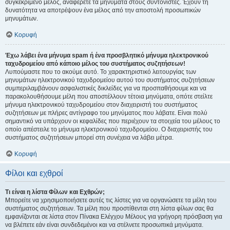
συγκεκριμένο μέλος, αναφέρετε τα μηνύματα στους συντονιστές. Έχουν τη
δυνατότητα να αποτρέψουν ένα μέλος από την αποστολή προσωπικών
μηνυμάτων.
Κορυφή
Έχω λάβει ένα μήνυμα spam ή ένα προσβλητικό μήνυμα ηλεκτρονικού
ταχυδρομείου από κάποιο μέλος του συστήματος συζητήσεων!
Λυπούμαστε που το ακούμε αυτό. Το χαρακτηριστικό λειτουργίας των
μηνυμάτων ηλεκτρονικού ταχυδρομείου αυτού του συστήματος συζητήσεων
συμπεριλαμβάνουν ασφαλιστικές δικλείδες για να προσπαθήσουμε και να
παρακολουθήσουμε μέλη που αποστέλλουν τέτοια μηνύματα, οπότε στείλτε
μήνυμα ηλεκτρονικού ταχυδρομείου στον διαχειριστή του συστήματος
συζητήσεων με πλήρες αντίγραφο του μηνύματος που λάβατε. Είναι πολύ
σημαντικό να υπάρχουν οι κεφαλίδες που περιέχουν τα στοιχεία του μέλους το
οποίο απέστειλε το μήνυμα ηλεκτρονικού ταχυδρομείου. Ο διαχειριστής του
συστήματος συζητήσεων μπορεί στη συνέχεια να λάβει μέτρα.
Κορυφή
Φίλοι και εχθροί
Τι είναι η λίστα Φίλων και Εχθρών;
Μπορείτε να χρησιμοποιήσετε αυτές τις λίστες για να οργανώσετε τα μέλη του
συστήματος συζητήσεων. Τα μέλη που προστίθενται στη λίστα φίλων σας θα
εμφανίζονται σε λίστα στον Πίνακα Ελέγχου Μέλους για γρήγορη πρόσβαση για
να βλέπετε εάν είναι συνδεδεμένοι και να στέλνετε προσωπικά μηνύματα.