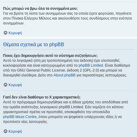
Πώς μπορώ να βρω όλα τα συνημμένα μου;
Για να βρείτε τη λίστα των συνημμένων σας τα οποία έχετε φορτώσει, πηγαίνετε
στον Πίνακα Ελέγχου Μέλους και ακολουθήστε τους συνδέσμους στην ενότητα
συνημμένων.
Κορυφή
Θέματα σχετικά με το phpBB
Ποιος έχει δημιουργήσει αυτό το σύστημα συζητήσεων;
Αυτό το λογισμικό (στη μη τροποποιημένη του έκδοση) έχει υλοποιηθεί,
κυκλοφορήσει και είναι κατοχυρωμένο από το
phpBB Limited
. Είναι διαθέσιμο
υπό την GNU General Public License, έκδοση 2 (GPL-2.0) και μπορεί να
διανεμηθεί ελεύθερα. Δείτε στο
About phpBB
για περισσότερες λεπτομέρειες.
Κορυφή
Γιατί δεν είναι διαθέσιμο το Χ χαρακτηριστικό;
Αυτό το πρόγραμμα δημιουργήθηκε και η άδεια χρήσης του αποδόθηκε από
την ομάδα ανάπτυξης λογισμικού phpBB Limited. Εάν νομίζετε ότι κάποιο
χαρακτηριστικό πρέπει να προστεθεί, επισκεφθείτε την ιστοσελίδα
phpBB Ideas Centre
, όπου μπορείτε να ψηφίσετε υπάρχουσες ιδέες ή να
προτείνετε νέες λειτουργίες.
Κορυφή