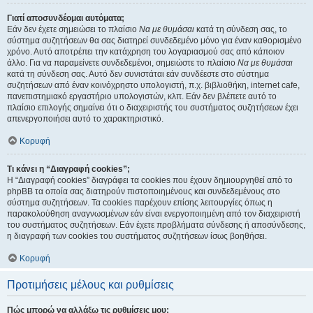
Γιατί αποσυνδέομαι αυτόματα;
Εάν δεν έχετε σημειώσει το πλαίσιο
Να με θυμάσαι
κατά τη σύνδεση σας, το
σύστημα συζητήσεων θα σας διατηρεί συνδεδεμένο μόνο για έναν καθορισμένο
χρόνο. Αυτό αποτρέπει την κατάχρηση του λογαριασμού σας από κάποιον
άλλο. Για να παραμείνετε συνδεδεμένοι, σημειώστε το πλαίσιο
Να με θυμάσαι
κατά τη σύνδεση σας. Αυτό δεν συνιστάται εάν συνδέεστε στο σύστημα
συζητήσεων από έναν κοινόχρηστο υπολογιστή, π.χ. βιβλιοθήκη, internet cafe,
πανεπιστημιακό εργαστήριο υπολογιστών, κλπ. Εάν δεν βλέπετε αυτό το
πλαίσιο επιλογής σημαίνει ότι ο διαχειριστής του συστήματος συζητήσεων έχει
απενεργοποιήσει αυτό το χαρακτηριστικό.
Κορυφή
Τι κάνει η “Διαγραφή cookies”;
Η “Διαγραφή cookies” διαγράφει τα cookies που έχουν δημιουργηθεί από το
phpBB τα οποία σας διατηρούν πιστοποιημένους και συνδεδεμένους στο
σύστημα συζητήσεων. Τα cookies παρέχουν επίσης λειτουργίες όπως η
παρακολούθηση αναγνωσμένων εάν είναι ενεργοποιημένη από τον διαχειριστή
του συστήματος συζητήσεων. Εάν έχετε προβλήματα σύνδεσης ή αποσύνδεσης,
η διαγραφή των cookies του συστήματος συζητήσεων ίσως βοηθήσει.
Κορυφή
Προτιμήσεις μέλους και ρυθμίσεις
Πώς μπορώ να αλλάξω τις ρυθμίσεις μου;