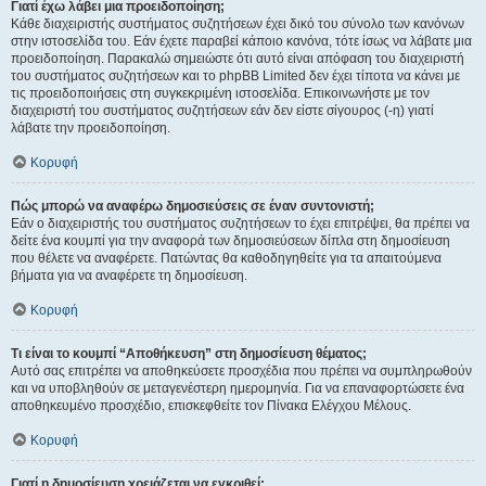
Γιατί έχω λάβει μια προειδοποίηση;
Κάθε διαχειριστής συστήματος συζητήσεων έχει δικό του σύνολο των κανόνων
στην ιστοσελίδα του. Εάν έχετε παραβεί κάποιο κανόνα, τότε ίσως να λάβατε μια
προειδοποίηση. Παρακαλώ σημειώστε ότι αυτό είναι απόφαση του διαχειριστή
του συστήματος συζητήσεων και το phpBB Limited δεν έχει τίποτα να κάνει με
τις προειδοποιήσεις στη συγκεκριμένη ιστοσελίδα. Επικοινωνήστε με τον
διαχειριστή του συστήματος συζητήσεων εάν δεν είστε σίγουρος (-η) γιατί
λάβατε την προειδοποίηση.
Κορυφή
Πώς μπορώ να αναφέρω δημοσιεύσεις σε έναν συντονιστή;
Εάν ο διαχειριστής του συστήματος συζητήσεων το έχει επιτρέψει, θα πρέπει να
δείτε ένα κουμπί για την αναφορά των δημοσιεύσεων δίπλα στη δημοσίευση
που θέλετε να αναφέρετε. Πατώντας θα καθοδηγηθείτε για τα απαιτούμενα
βήματα για να αναφέρετε τη δημοσίευση.
Κορυφή
Τι είναι το κουμπί “Αποθήκευση” στη δημοσίευση θέματος;
Αυτό σας επιτρέπει να αποθηκεύσετε προσχέδια που πρέπει να συμπληρωθούν
και να υποβληθούν σε μεταγενέστερη ημερομηνία. Για να επαναφορτώσετε ένα
αποθηκευμένο προσχέδιο, επισκεφθείτε τον Πίνακα Ελέγχου Μέλους.
Κορυφή
Γιατί η δημοσίευση χρειάζεται να εγκριθεί;