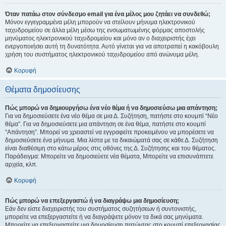
Όταν πατάω στον σύνδεσμο email για ένα μέλος μου ζητάει να συνδεθώ;
Μόνον εγγεγραμμένα μέλη μπορούν να στείλουν μήνυμα ηλεκτρονικού
ταχυδρομείου σε άλλα μέλη μέσω της ενσωματωμένης φόρμας αποστολής
μηνύματος ηλεκτρονικού ταχυδρομείου και μόνο αν ο διαχειριστής έχει
ενεργοποιήσει αυτή τη δυνατότητα. Αυτό γίνεται για να αποτραπεί η κακόβουλη
χρήση του συστήματος ηλεκτρονικού ταχυδρομείου από ανώνυμα μέλη.
Κορυφή
Θέματα δημοσίευσης
Πώς μπορώ να δημιουργήσω ένα νέο θέμα ή να δημοσιεύσω μια απάντηση;
Για να δημοσιεύσετε ένα νέο θέμα σε μια Δ. Συζήτηση, πατήστε στο κουμπί “Νέο
θέμα”. Για να δημοσιεύσετε μια απάντηση σε ένα θέμα, πατήστε στο κουμπί
“Απάντηση”. Μπορεί να χρειαστεί να εγγραφείτε προκειμένου να μπορέσετε να
δημοσιεύσετε ένα μήνυμα. Μια λίστα με τα δικαιώματά σας σε κάθε Δ. Συζήτηση
είναι διαθέσιμη στο κάτω μέρος στις οθόνες της Δ. Συζήτησης και του θέματος.
Παράδειγμα: Μπορείτε να δημοσιεύετε νέα θέματα, Μπορείτε να επισυνάπτετε
αρχεία, κλπ.
Κορυφή
Πώς μπορώ να επεξεργαστώ ή να διαγράψω μια δημοσίευση;
Εάν δεν είστε διαχειριστής του συστήματος συζητήσεων ή συντονιστής,
μπορείτε να επεξεργαστείτε ή να διαγράψετε μόνον τα δικά σας μηνύματα.
Μπορείτε να επεξεργαστείτε μια δημοσίευση πατώντας στο κουμπί επεξεργασίας