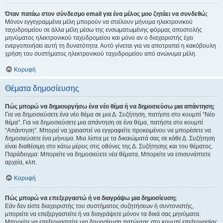
Όταν πατάω στον σύνδεσμο email για ένα μέλος μου ζητάει να συνδεθώ;
Μόνον εγγεγραμμένα μέλη μπορούν να στείλουν μήνυμα ηλεκτρονικού
ταχυδρομείου σε άλλα μέλη μέσω της ενσωματωμένης φόρμας αποστολής
μηνύματος ηλεκτρονικού ταχυδρομείου και μόνο αν ο διαχειριστής έχει
ενεργοποιήσει αυτή τη δυνατότητα. Αυτό γίνεται για να αποτραπεί η κακόβουλη
χρήση του συστήματος ηλεκτρονικού ταχυδρομείου από ανώνυμα μέλη.
Κορυφή
Θέματα δημοσίευσης
Πώς μπορώ να δημιουργήσω ένα νέο θέμα ή να δημοσιεύσω μια απάντηση;
Για να δημοσιεύσετε ένα νέο θέμα σε μια Δ. Συζήτηση, πατήστε στο κουμπί “Νέο
θέμα”. Για να δημοσιεύσετε μια απάντηση σε ένα θέμα, πατήστε στο κουμπί
“Απάντηση”. Μπορεί να χρειαστεί να εγγραφείτε προκειμένου να μπορέσετε να
δημοσιεύσετε ένα μήνυμα. Μια λίστα με τα δικαιώματά σας σε κάθε Δ. Συζήτηση
είναι διαθέσιμη στο κάτω μέρος στις οθόνες της Δ. Συζήτησης και του θέματος.
Παράδειγμα: Μπορείτε να δημοσιεύετε νέα θέματα, Μπορείτε να επισυνάπτετε
αρχεία, κλπ.
Κορυφή
Πώς μπορώ να επεξεργαστώ ή να διαγράψω μια δημοσίευση;
Εάν δεν είστε διαχειριστής του συστήματος συζητήσεων ή συντονιστής,
μπορείτε να επεξεργαστείτε ή να διαγράψετε μόνον τα δικά σας μηνύματα.
Μπορείτε να επεξεργαστείτε μια δημοσίευση πατώντας στο κουμπί επεξεργασίας