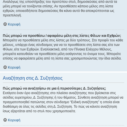
Αναλόγως της υποστήριξης του προτύπου στυλ, δημοσιεύσεις από αυτά τα
μέλη μπορεί να τονίζονται επίσης. Αν προσθέσετε κάποιο μέλος στη λίστα
εχθρών, οποιεσδήποτε δημοσιεύσεις θα κάνει αυτό θα αποκρύπτονται ως
προεπιλογή.
Κορυφή
Πώς μπορώ να προσθέσω / αφαιρέσω μέλη στις λίστες Φίλων και Εχθρών;
Μπορείτε να προσθέσετε μέλη στις λίστες με δύο τρόπους. Στο προφίλ του κάθε
μέλους, υπάρχει ένας σύνδεσμος για να το προσθέσετε στη λίστα σας είτε των
Φίλων, είτε των Εχθρών. Εναλλακτικά, από τον Πίνακα Ελέγχου Μέλους,
μπορείτε κατευθείαν να προσθέσετε μέλη εισάγοντας το όνομα τους. Μπορείτε
επίσης να αφαιρέσετε μέλη από τη λίστα σας χρησιμοποιώντας την ίδια σελίδα.
Κορυφή
Αναζήτηση στις Δ. Συζητήσεις
Πώς μπορώ να αναζητήσω σε μια ή περισσότερες Δ. Συζητήσεις;
Εισάγετε έναν όρο αναζήτησης στο πλαίσιο αναζήτησης που βρίσκεται στις
σελίδες ευρετηρίου, Δ. Συζήτησης ή του θέματος. Σύνθετη αναζήτηση μπορεί να
πραγματοποιηθεί πατώντας στον σύνδεσμο “Ειδική αναζήτηση” η οποία είναι
διαθέσιμη σε όλες τις σελίδες στη Δ. Συζήτηση. Το πώς να κάνετε αναζήτηση
ίσως εξαρτάται από το στυλ που χρησιμοποιείτε.
Κορυφή