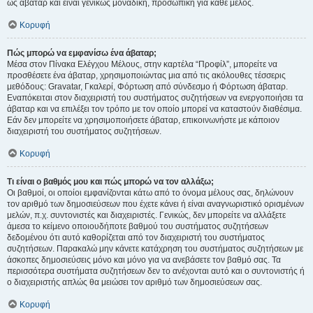
ως άβαταρ και είναι γενικώς μοναδική, προσωπική για κάθε μέλος.
Κορυφή
Πώς μπορώ να εμφανίσω ένα άβαταρ;
Μέσα στον Πίνακα Ελέγχου Μέλους, στην καρτέλα “Προφίλ”, μπορείτε να
προσθέσετε ένα άβαταρ, χρησιμοποιώντας μια από τις ακόλουθες τέσσερις
μεθόδους: Gravatar, Γκαλερί, Φόρτωση από σύνδεσμο ή Φόρτωση άβαταρ.
Εναπόκειται στον διαχειριστή του συστήματος συζητήσεων να ενεργοποιήσει τα
άβαταρ και να επιλέξει τον τρόπο με τον οποίο μπορεί να καταστούν διαθέσιμα.
Εάν δεν μπορείτε να χρησιμοποιήσετε άβαταρ, επικοινωνήστε με κάποιον
διαχειριστή του συστήματος συζητήσεων.
Κορυφή
Τι είναι ο βαθμός μου και πώς μπορώ να τον αλλάξω;
Οι βαθμοί, οι οποίοι εμφανίζονται κάτω από το όνομα μέλους σας, δηλώνουν
τον αριθμό των δημοσιεύσεων που έχετε κάνει ή είναι αναγνωριστικό ορισμένων
μελών, π.χ. συντονιστές και διαχειριστές. Γενικώς, δεν μπορείτε να αλλάξετε
άμεσα το κείμενο οποιουδήποτε βαθμού του συστήματος συζητήσεων
δεδομένου ότι αυτό καθορίζεται από τον διαχειριστή του συστήματος
συζητήσεων. Παρακαλώ μην κάνετε κατάχρηση του συστήματος συζητήσεων με
άσκοπες δημοσιεύσεις μόνο και μόνο για να ανεβάσετε τον βαθμό σας. Τα
περισσότερα συστήματα συζητήσεων δεν το ανέχονται αυτό και ο συντονιστής ή
ο διαχειριστής απλώς θα μειώσει τον αριθμό των δημοσιεύσεων σας.
Κορυφή