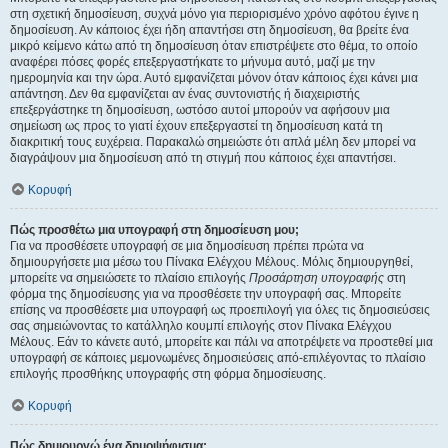
στη σχετική δημοσίευση, συχνά μόνο για περιορισμένο χρόνο αφότου έγινε η
δημοσίευση. Αν κάποιος έχει ήδη απαντήσει στη δημοσίευση, θα βρείτε ένα
μικρό κείμενο κάτω από τη δημοσίευση όταν επιστρέψετε στο θέμα, το οποίο
αναφέρει πόσες φορές επεξεργαστήκατε το μήνυμα αυτό, μαζί με την
ημερομηνία και την ώρα. Αυτό εμφανίζεται μόνον όταν κάποιος έχει κάνει μια
απάντηση. Δεν θα εμφανίζεται αν ένας συντονιστής ή διαχειριστής
επεξεργάστηκε τη δημοσίευση, ωστόσο αυτοί μπορούν να αφήσουν μια
σημείωση ως προς το γιατί έχουν επεξεργαστεί τη δημοσίευση κατά τη
διακριτική τους ευχέρεια. Παρακαλώ σημειώστε ότι απλά μέλη δεν μπορεί να
διαγράψουν μια δημοσίευση από τη στιγμή που κάποιος έχει απαντήσει.
Κορυφή
Πώς προσθέτω μια υπογραφή στη δημοσίευση μου;
Για να προσθέσετε υπογραφή σε μια δημοσίευση πρέπει πρώτα να
δημιουργήσετε μια μέσω του Πίνακα Ελέγχου Μέλους. Μόλις δημιουργηθεί,
μπορείτε να σημειώσετε το πλαίσιο επιλογής
Προσάρτηση υπογραφής
στη
φόρμα της δημοσίευσης για να προσθέσετε την υπογραφή σας. Μπορείτε
επίσης να προσθέσετε μια υπογραφή ως προεπιλογή για όλες τις δημοσιεύσεις
σας σημειώνοντας το κατάλληλο κουμπί επιλογής στον Πίνακα Ελέγχου
Μέλους. Εάν το κάνετε αυτό, μπορείτε και πάλι να αποτρέψετε να προστεθεί μια
υπογραφή σε κάποιες μεμονωμένες δημοσιεύσεις από-επιλέγοντας το πλαίσιο
επιλογής προσθήκης υπογραφής στη φόρμα δημοσίευσης.
Κορυφή
Πώς δημιουργώ ένα δημοψήφισμα;