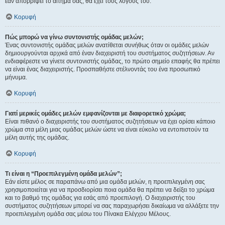
εάν απορρίψει το αίτημα σας, θα έχει τους λόγους του.
Κορυφή
Πώς μπορώ να γίνω συντονιστής ομάδας μελών;
Ένας συντονιστής ομάδας μελών ανατίθεται συνήθως όταν οι ομάδες μελών
δημιουργούνται αρχικά από έναν διαχειριστή του συστήματος συζητήσεων. Αν
ενδιαφέρεστε να γίνετε συντονιστής ομάδας, το πρώτο σημείο επαφής θα πρέπει
να είναι ένας διαχειριστής. Προσπαθήστε στέλνοντάς του ένα προσωπικό
μήνυμα.
Κορυφή
Γιατί μερικές ομάδες μελών εμφανίζονται με διαφορετικό χρώμα;
Είναι πιθανό ο διαχειριστής του συστήματος συζητήσεων να έχει ορίσει κάποιο
χρώμα στα μέλη μιας ομάδας μελών ώστε να είναι εύκολο να εντοπιστούν τα
μέλη αυτής της ομάδας.
Κορυφή
Τι είναι η “Προεπιλεγμένη ομάδα μελών”;
Εάν είστε μέλος σε παραπάνω από μια ομάδα μελών, η προεπιλεγμένη σας
χρησιμοποιείται για να προσδιορίσει ποια ομάδα θα πρέπει να δείξει το χρώμα
και το βαθμό της ομάδας για εσάς από προεπιλογή. Ο διαχειριστής του
συστήματος συζητήσεων μπορεί να σας παραχωρήσει δικαίωμα να αλλάξετε την
προεπιλεγμένη ομάδα σας μέσω του Πίνακα Ελέγχου Μέλους.