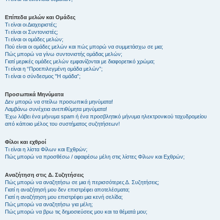
Επίπεδα μελών και Ομάδες
Τι είναι οι Διαχειριστές;
Τι είναι οι Συντονιστές;
Τι είναι οι ομάδες μελών;
Πού είναι οι ομάδες μελών και πώς μπορώ να συμμετάσχω σε μια;
Πώς μπορώ να γίνω συντονιστής ομάδας μελών;
Γιατί μερικές ομάδες μελών εμφανίζονται με διαφορετικό χρώμα;
Τι είναι η “Προεπιλεγμένη ομάδα μελών”;
Τι είναι ο σύνδεσμος "Η ομάδα”;
Προσωπικά Μηνύματα
Δεν μπορώ να στείλω προσωπικά μηνύματα!
Λαμβάνω συνέχεια ανεπιθύμητα μηνύματα!
Έχω λάβει ένα μήνυμα spam ή ένα προσβλητικό μήνυμα ηλεκτρονικού ταχυδρομείου
από κάποιο μέλος του συστήματος συζητήσεων!
Φίλοι και εχθροί
Τι είναι η λίστα Φίλων και Εχθρών;
Πώς μπορώ να προσθέσω / αφαιρέσω μέλη στις λίστες Φίλων και Εχθρών;
Αναζήτηση στις Δ. Συζητήσεις
Πώς μπορώ να αναζητήσω σε μια ή περισσότερες Δ. Συζητήσεις;
Γιατί η αναζήτησή μου δεν επιστρέφει αποτελέσματα;
Γιατί η αναζήτηση μου επιστρέφει μια κενή σελίδα;
Πώς μπορώ να αναζητήσω για μέλη;
Πώς μπορώ να βρω τις δημοσιεύσεις μου και τα θέματά μου;