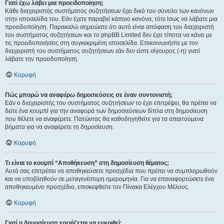
Γιατί έχω λάβει μια προειδοποίηση;
Κάθε διαχειριστής συστήματος συζητήσεων έχει δικό του σύνολο των κανόνων
στην ιστοσελίδα του. Εάν έχετε παραβεί κάποιο κανόνα, τότε ίσως να λάβατε μια
προειδοποίηση. Παρακαλώ σημειώστε ότι αυτό είναι απόφαση του διαχειριστή
του συστήματος συζητήσεων και το phpBB Limited δεν έχει τίποτα να κάνει με
τις προειδοποιήσεις στη συγκεκριμένη ιστοσελίδα. Επικοινωνήστε με τον
διαχειριστή του συστήματος συζητήσεων εάν δεν είστε σίγουρος (-η) γιατί
λάβατε την προειδοποίηση.
Κορυφή
Πώς μπορώ να αναφέρω δημοσιεύσεις σε έναν συντονιστή;
Εάν ο διαχειριστής του συστήματος συζητήσεων το έχει επιτρέψει, θα πρέπει να
δείτε ένα κουμπί για την αναφορά των δημοσιεύσεων δίπλα στη δημοσίευση
που θέλετε να αναφέρετε. Πατώντας θα καθοδηγηθείτε για τα απαιτούμενα
βήματα για να αναφέρετε τη δημοσίευση.
Κορυφή
Τι είναι το κουμπί “Αποθήκευση” στη δημοσίευση θέματος;
Αυτό σας επιτρέπει να αποθηκεύσετε προσχέδια που πρέπει να συμπληρωθούν
και να υποβληθούν σε μεταγενέστερη ημερομηνία. Για να επαναφορτώσετε ένα
αποθηκευμένο προσχέδιο, επισκεφθείτε τον Πίνακα Ελέγχου Μέλους.
Κορυφή
Γιατί η δημοσίευση χρειάζεται να εγκριθεί;