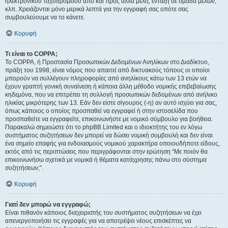
ηλεκτρονικού ταχυδρομείου από και προς άλλα μέλη, ένταξη σε ομάδα μελών,
κλπ. Χρειάζονται μόνο μερικά λεπτά για την εγγραφή σας οπότε σας
συμβουλεύουμε να το κάνετε.
Κορυφή
Τι είναι το COPPA;
Το COPPA, ή Προστασία Προσωπικών Δεδομένων Ανηλίκων στο Διαδίκτυο,
πράξη του 1998, είναι νόμος που απαιτεί από δικτυακούς τόπους οι οποίοι
μπορούν να συλλέγουν πληροφορίες από ανηλίκους κάτω των 13 ετών να
έχουν γραπτή γονική συναίνεση ή κάποια άλλη μέθοδο νομικής επιβεβαίωσης
κηδεμόνα, που να επιτρέπει τη συλλογή προσωπικών δεδομένων από ανήλικο
ηλικίας μικρότερης των 13. Εάν δεν είστε σίγουρος (-η) αν αυτό ισχύει για σας,
όπως κάποιος ο οποίος προσπαθεί να εγγραφεί ή στην ιστοσελίδα που
προσπαθείτε να εγγραφείτε, επικοινωνήστε με νομικό σύμβουλο για βοήθεια.
Παρακαλώ σημειώστε ότι το phpBB Limited και ο ιδιοκτήτης του εν λόγω
συστήματος συζητήσεων δεν μπορεί να δώσει νομική συμβουλή και δεν είναι
ένα σημείο επαφής για ενδοιασμούς νομικού χαρακτήρα οποιουδήποτε είδους,
εκτός από τις περιπτώσεις που περιγράφονται στην ερώτηση “Με ποιόν θα
επικοινωνήσω σχετικά με νομικά ή θέματα κατάχρησης πάνω στο σύστημα
συζητήσεων;”.
Κορυφή
Γιατί δεν μπορώ να εγγραφώ;
Είναι πιθανόν κάποιος διαχειριστής του συστήματος συζητήσεων να έχει
απενεργοποιήσει τις εγγραφές για να αποτρέψει νέους επισκέπτες να