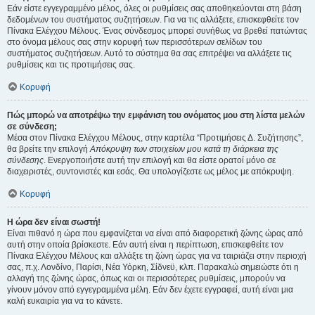
Εάν είστε εγγεγραμμένο μέλος, όλες οι ρυθμίσεις σας αποθηκεύονται στη βάση
δεδομένων του συστήματος συζητήσεων. Για να τις αλλάξετε, επισκεφθείτε τον
Πίνακα Ελέγχου Μέλους. Ένας σύνδεσμος μπορεί συνήθως να βρεθεί πατώντας
στο όνομα μέλους σας στην κορυφή των περισσότερων σελίδων του
συστήματος συζητήσεων. Αυτό το σύστημα θα σας επιτρέψει να αλλάξετε τις
ρυθμίσεις και τις προτιμήσεις σας.
Κορυφή
Πώς μπορώ να αποτρέψω την εμφάνιση του ονόματος μου στη λίστα μελών
σε σύνδεση;
Μέσα στον Πίνακα Ελέγχου Μέλους, στην καρτέλα “Προτιμήσεις Δ. Συζήτησης”,
θα βρείτε την επιλογή
Απόκρυψη των στοιχείων μου κατά τη διάρκεια της
σύνδεσης
. Ενεργοποιήστε αυτή την επιλογή και θα είστε ορατοί μόνο σε
διαχειριστές, συντονιστές και εσάς. Θα υπολογίζεστε ως μέλος με απόκρυψη.
Κορυφή
Η ώρα δεν είναι σωστή!
Είναι πιθανό η ώρα που εμφανίζεται να είναι από διαφορετική ζώνης ώρας από
αυτή στην οποία βρίσκεστε. Εάν αυτή είναι η περίπτωση, επισκεφθείτε τον
Πίνακα Ελέγχου Μέλους και αλλάξτε τη ζώνη ώρας για να ταιριάζει στην περιοχή
σας, π.χ. Λονδίνο, Παρίσι, Νέα Υόρκη, Σίδνεϋ, κλπ. Παρακαλώ σημειώστε ότι η
αλλαγή της ζώνης ώρας, όπως και οι περισσότερες ρυθμίσεις, μπορούν να
γίνουν μόνον από εγγεγραμμένα μέλη. Εάν δεν έχετε εγγραφεί, αυτή είναι μια
καλή ευκαιρία για να το κάνετε.