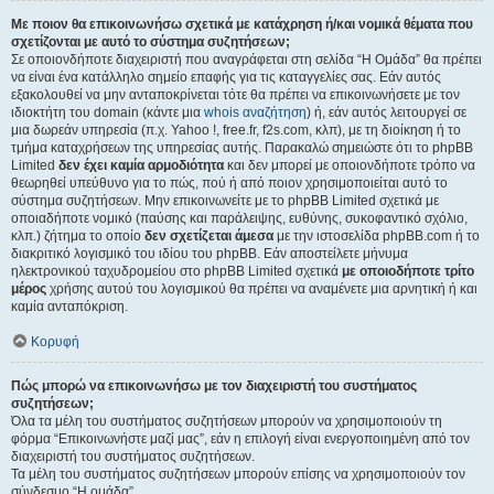
Με ποιον θα επικοινωνήσω σχετικά με κατάχρηση ή/και νομικά θέματα που
σχετίζονται με αυτό το σύστημα συζητήσεων;
Σε οποιονδήποτε διαχειριστή που αναγράφεται στη σελίδα “Η Ομάδα” θα πρέπει
να είναι ένα κατάλληλο σημείο επαφής για τις καταγγελίες σας. Εάν αυτός
εξακολουθεί να μην ανταποκρίνεται τότε θα πρέπει να επικοινωνήσετε με τον
ιδιοκτήτη του domain (κάντε μια
whois αναζήτηση
) ή, εάν αυτός λειτουργεί σε
μια δωρεάν υπηρεσία (π.χ. Yahoo !, free.fr, f2s.com, κλπ), με τη διοίκηση ή το
τμήμα καταχρήσεων της υπηρεσίας αυτής. Παρακαλώ σημειώστε ότι το phpBB
Limited
δεν έχει καμία αρμοδιότητα
και δεν μπορεί με οποιονδήποτε τρόπο να
θεωρηθεί υπεύθυνο για το πώς, πού ή από ποιον χρησιμοποιείται αυτό το
σύστημα συζητήσεων. Μην επικοινωνείτε με το phpBB Limited σχετικά με
οποιαδήποτε νομικό (παύσης και παράλειψης, ευθύνης, συκοφαντικό σχόλιο,
κλπ.) ζήτημα το οποίο
δεν σχετίζεται άμεσα
με την ιστοσελίδα phpBB.com ή το
διακριτικό λογισμικό του ιδίου του phpBB. Εάν αποστείλετε μήνυμα
ηλεκτρονικού ταχυδρομείου στο phpBB Limited σχετικά
με οποιοδήποτε τρίτο
μέρος
χρήσης αυτού του λογισμικού θα πρέπει να αναμένετε μια αρνητική ή και
καμία ανταπόκριση.
Κορυφή
Πώς μπορώ να επικοινωνήσω με τον διαχειριστή του συστήματος
συζητήσεων;
Όλα τα μέλη του συστήματος συζητήσεων μπορούν να χρησιμοποιούν τη
φόρμα “Επικοινωνήστε μαζί μας”, εάν η επιλογή είναι ενεργοποιημένη από τον
διαχειριστή του συστήματος συζητήσεων.
Τα μέλη του συστήματος συζητήσεων μπορούν επίσης να χρησιμοποιούν τον
σύνδεσμο “Η ομάδα”.