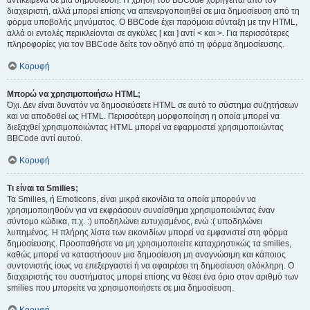
αντικείμενα σε μια δημοσίευση. Η χρήση του BBCode χορηγείται από τον
διαχειριστή, αλλά μπορεί επίσης να απενεργοποιηθεί σε μια δημοσίευση από τη
φόρμα υποβολής μηνύματος. Ο BBCode έχει παρόμοια σύνταξη με την HTML,
αλλά οι εντολές περικλείονται σε αγκύλες [ και ] αντί < και >. Για περισσότερες
πληροφορίες για τον BBCode δείτε τον οδηγό από τη φόρμα δημοσίευσης.
Κορυφή
Μπορώ να χρησιμοποιήσω HTML;
Όχι. Δεν είναι δυνατόν να δημοσιεύσετε HTML σε αυτό το σύστημα συζητήσεων
και να αποδοθεί ως HTML. Περισσότερη μορφοποίηση η οποία μπορεί να
διεξαχθεί χρησιμοποιώντας HTML μπορεί να εφαρμοστεί χρησιμοποιώντας
BBCode αντί αυτού.
Κορυφή
Τι είναι τα Smilies;
Τα Smilies, ή Emoticons, είναι μικρά εικονίδια τα οποία μπορούν να
χρησιμοποιηθούν για να εκφράσουν συναίσθημα χρησιμοποιώντας έναν
σύντομο κώδικα, π.χ. :) υποδηλώνει ευτυχισμένος, ενώ :( υποδηλώνει
λυπημένος. Η πλήρης λίστα των εικονιδίων μπορεί να εμφανιστεί στη φόρμα
δημοσίευσης. Προσπαθήστε να μη χρησιμοποιείτε καταχρηστικώς τα smilies,
καθώς μπορεί να καταστήσουν μια δημοσίευση μη αναγνώσιμη και κάποιος
συντονιστής ίσως να επεξεργαστεί ή να αφαιρέσει τη δημοσίευση ολόκληρη. Ο
διαχειριστής του συστήματος μπορεί επίσης να θέσει ένα όριο στον αριθμό των
smilies που μπορείτε να χρησιμοποιήσετε σε μια δημοσίευση.