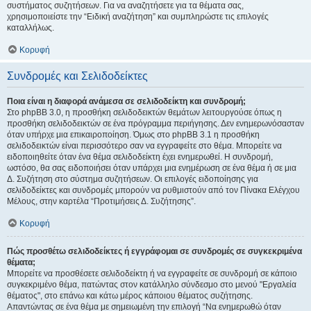
συστήματος συζητήσεων. Για να αναζητήσετε για τα θέματα σας,
χρησιμοποιείστε την “Ειδική αναζήτηση” και συμπληρώστε τις επιλογές
καταλλήλως.
Κορυφή
Συνδρομές και Σελιδοδείκτες
Ποια είναι η διαφορά ανάμεσα σε σελιδοδείκτη και συνδρομή;
Στο phpBB 3.0, η προσθήκη σελιδοδεικτών θεμάτων λειτουργούσε όπως η
προσθήκη σελιδοδεικτών σε ένα πρόγραμμα περιήγησης. Δεν ενημερωνόσασταν
όταν υπήρχε μια επικαιροποίηση. Όμως στο phpBB 3.1 η προσθήκη
σελιδοδεικτών είναι περισσότερο σαν να εγγραφείτε στο θέμα. Μπορείτε να
ειδοποιηθείτε όταν ένα θέμα σελιδοδείκτη έχει ενημερωθεί. Η συνδρομή,
ωστόσο, θα σας ειδοποιήσει όταν υπάρχει μια ενημέρωση σε ένα θέμα ή σε μια
Δ. Συζήτηση στο σύστημα συζητήσεων. Οι επιλογές ειδοποίησης για
σελιδοδείκτες και συνδρομές μπορούν να ρυθμιστούν από τον Πίνακα Ελέγχου
Μέλους, στην καρτέλα “Προτιμήσεις Δ. Συζήτησης”.
Κορυφή
Πώς προσθέτω σελιδοδείκτες ή εγγράφομαι σε συνδρομές σε συγκεκριμένα
θέματα;
Μπορείτε να προσθέσετε σελιδοδείκτη ή να εγγραφείτε σε συνδρομή σε κάποιο
συγκεκριμένο θέμα, πατώντας στον κατάλληλο σύνδεσμο στο μενού "Εργαλεία
θέματος", στο επάνω και κάτω μέρος κάποιου θέματος συζήτησης.
Απαντώντας σε ένα θέμα με σημειωμένη την επιλογή “Να ενημερωθώ όταν