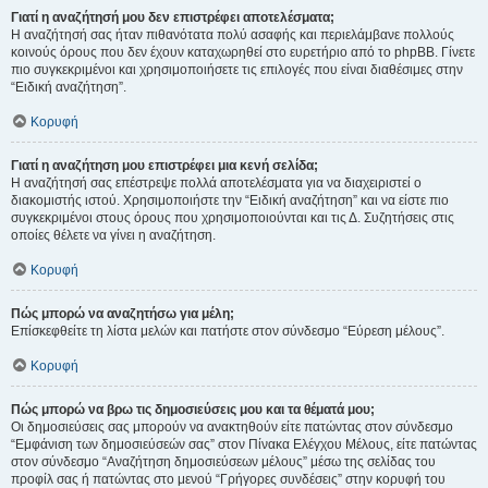
Γιατί η αναζήτησή μου δεν επιστρέφει αποτελέσματα;
Η αναζήτησή σας ήταν πιθανότατα πολύ ασαφής και περιελάμβανε πολλούς
κοινούς όρους που δεν έχουν καταχωρηθεί στο ευρετήριο από το phpBB. Γίνετε
πιο συγκεκριμένοι και χρησιμοποιήσετε τις επιλογές που είναι διαθέσιμες στην
“Ειδική αναζήτηση”.
Κορυφή
Γιατί η αναζήτηση μου επιστρέφει μια κενή σελίδα;
Η αναζήτησή σας επέστρεψε πολλά αποτελέσματα για να διαχειριστεί ο
διακομιστής ιστού. Χρησιμοποιήστε την “Ειδική αναζήτηση” και να είστε πιο
συγκεκριμένοι στους όρους που χρησιμοποιούνται και τις Δ. Συζητήσεις στις
οποίες θέλετε να γίνει η αναζήτηση.
Κορυφή
Πώς μπορώ να αναζητήσω για μέλη;
Επίσκεφθείτε τη λίστα μελών και πατήστε στον σύνδεσμο “Εύρεση μέλους”.
Κορυφή
Πώς μπορώ να βρω τις δημοσιεύσεις μου και τα θέματά μου;
Οι δημοσιεύσεις σας μπορούν να ανακτηθούν είτε πατώντας στον σύνδεσμο
“Εμφάνιση των δημοσιεύσεών σας” στον Πίνακα Ελέγχου Μέλους, είτε πατώντας
στον σύνδεσμο “Αναζήτηση δημοσιεύσεων μέλους” μέσω της σελίδας του
προφίλ σας ή πατώντας στο μενού “Γρήγορες συνδέσεις” στην κορυφή του