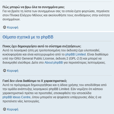
Πώς μπορώ να βρω όλα τα συνημμένα μου;
Για να βρείτε τη λίστα των συνημμένων σας τα οποία έχετε φορτώσει, πηγαίνετε
στον Πίνακα Ελέγχου Μέλους και ακολουθήστε τους συνδέσμους στην ενότητα
συνημμένων.
Κορυφή
Θέματα σχετικά με το phpBB
Ποιος έχει δημιουργήσει αυτό το σύστημα συζητήσεων;
Αυτό το λογισμικό (στη μη τροποποιημένη του έκδοση) έχει υλοποιηθεί,
κυκλοφορήσει και είναι κατοχυρωμένο από το
phpBB Limited
. Είναι διαθέσιμο
υπό την GNU General Public License, έκδοση 2 (GPL-2.0) και μπορεί να
διανεμηθεί ελεύθερα. Δείτε στο
About phpBB
για περισσότερες λεπτομέρειες.
Κορυφή
Γιατί δεν είναι διαθέσιμο το Χ χαρακτηριστικό;
Αυτό το πρόγραμμα δημιουργήθηκε και η άδεια χρήσης του αποδόθηκε από
την ομάδα ανάπτυξης λογισμικού phpBB Limited. Εάν νομίζετε ότι κάποιο
χαρακτηριστικό πρέπει να προστεθεί, επισκεφθείτε την ιστοσελίδα
phpBB Ideas Centre
, όπου μπορείτε να ψηφίσετε υπάρχουσες ιδέες ή να
προτείνετε νέες λειτουργίες.
Κορυφή