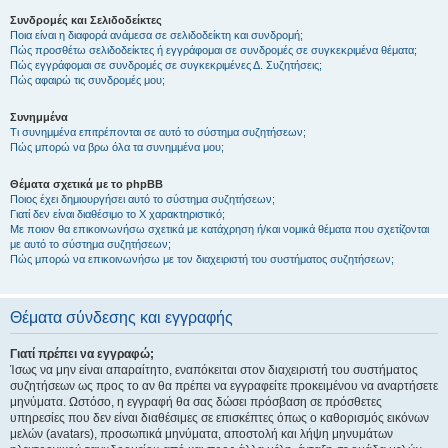
Συνδρομές και Σελιδοδείκτες
Ποια είναι η διαφορά ανάμεσα σε σελιδοδείκτη και συνδρομή;
Πώς προσθέτω σελιδοδείκτες ή εγγράφομαι σε συνδρομές σε συγκεκριμένα θέματα;
Πώς εγγράφομαι σε συνδρομές σε συγκεκριμένες Δ. Συζητήσεις;
Πώς αφαιρώ τις συνδρομές μου;
Συνημμένα
Τι συνημμένα επιτρέπονται σε αυτό το σύστημα συζητήσεων;
Πώς μπορώ να βρω όλα τα συνημμένα μου;
Θέματα σχετικά με το phpBB
Ποιος έχει δημιουργήσει αυτό το σύστημα συζητήσεων;
Γιατί δεν είναι διαθέσιμο το Χ χαρακτηριστικό;
Με ποιον θα επικοινωνήσω σχετικά με κατάχρηση ή/και νομικά θέματα που σχετίζονται
με αυτό το σύστημα συζητήσεων;
Πώς μπορώ να επικοινωνήσω με τον διαχειριστή του συστήματος συζητήσεων;
Θέματα σύνδεσης και εγγραφής
Γιατί πρέπει να εγγραφώ;
Ίσως να μην είναι απαραίτητο, εναπόκειται στον διαχειριστή του συστήματος
συζητήσεων ως προς το αν θα πρέπει να εγγραφείτε προκειμένου να αναρτήσετε
μηνύματα. Ωστόσο, η εγγραφή θα σας δώσει πρόσβαση σε πρόσθετες
υπηρεσίες που δεν είναι διαθέσιμες σε επισκέπτες όπως ο καθορισμός εικόνων
μελών (avatars), προσωπικά μηνύματα, αποστολή και λήψη μηνυμάτων