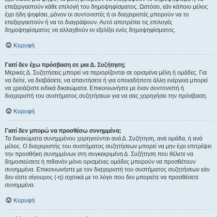
επεξεργαστούν κάθε επιλογή του δημοψηφίσματος. Ωστόσο, εάν κάποιο μέλος
έχει ήδη ψηφίσει, μόνον οι συντονιστές ή οι διαχειριστές μπορούν να το
επεξεργαστούν ή να το διαγράψουν. Αυτό αποτρέπει τις επιλογές
δημοψηφίσματος να αλλαχθούν εν εξελίξει ενός δημοψηφίσματος.
Κορυφή
Γιατί δεν έχω πρόσβαση σε μια Δ. Συζήτηση;
Μερικές Δ. Συζητήσεις μπορεί να περιορίζονται σε ορισμένα μέλη ή ομάδες. Για
να δείτε, να διαβάσετε, να απαντήσετε ή για οποιαδήποτε άλλη ενέργεια μπορεί
να χρειάζεστε ειδικά δικαιώματα. Επικοινωνήστε με έναν συντονιστή ή
διαχειριστή του συστήματος συζητήσεων για να σας χορηγήσει την πρόσβαση.
Κορυφή
Γιατί δεν μπορώ να προσθέσω συνημμένα;
Τα δικαιώματα συνημμένου χορηγούνται ανά Δ. Συζήτηση, ανά ομάδα, ή ανά
μέλος. Ο διαχειριστής του συστήματος συζητήσεων μπορεί να μην έχει επιτρέψει
την προσθήκη συνημμένων στη συγκεκριμένη Δ. Συζήτηση που θέλετε να
δημοσιεύσετε ή πιθανόν μόνο ορισμένες ομάδες μπορούν να προσθέτουν
συνημμένα. Επικοινωνήστε με τον διαχειριστή του συστήματος συζητήσεων εάν
δεν είστε σίγουρος (-η) σχετικά με το λόγο που δεν μπορείτε να προσθέσετε
συνημμένα.
Κορυφή