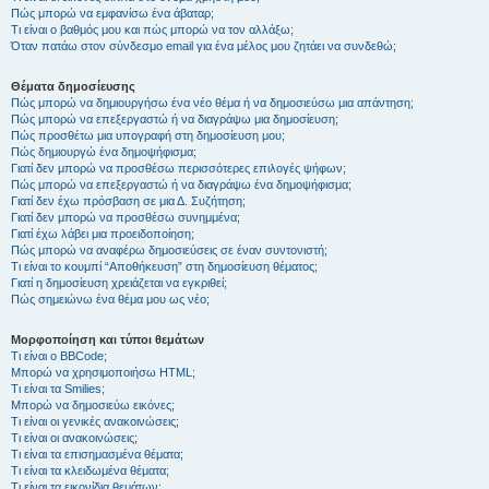
Πώς μπορώ να εμφανίσω ένα άβαταρ;
Τι είναι ο βαθμός μου και πώς μπορώ να τον αλλάξω;
Όταν πατάω στον σύνδεσμο email για ένα μέλος μου ζητάει να συνδεθώ;
Θέματα δημοσίευσης
Πώς μπορώ να δημιουργήσω ένα νέο θέμα ή να δημοσιεύσω μια απάντηση;
Πώς μπορώ να επεξεργαστώ ή να διαγράψω μια δημοσίευση;
Πώς προσθέτω μια υπογραφή στη δημοσίευση μου;
Πώς δημιουργώ ένα δημοψήφισμα;
Γιατί δεν μπορώ να προσθέσω περισσότερες επιλογές ψήφων;
Πώς μπορώ να επεξεργαστώ ή να διαγράψω ένα δημοψήφισμα;
Γιατί δεν έχω πρόσβαση σε μια Δ. Συζήτηση;
Γιατί δεν μπορώ να προσθέσω συνημμένα;
Γιατί έχω λάβει μια προειδοποίηση;
Πώς μπορώ να αναφέρω δημοσιεύσεις σε έναν συντονιστή;
Τι είναι το κουμπί “Αποθήκευση” στη δημοσίευση θέματος;
Γιατί η δημοσίευση χρειάζεται να εγκριθεί;
Πώς σημειώνω ένα θέμα μου ως νέο;
Μορφοποίηση και τύποι θεμάτων
Τι είναι ο BBCode;
Μπορώ να χρησιμοποιήσω HTML;
Τι είναι τα Smilies;
Μπορώ να δημοσιεύω εικόνες;
Τι είναι οι γενικές ανακοινώσεις;
Τι είναι οι ανακοινώσεις;
Τι είναι τα επισημασμένα θέματα;
Τι είναι τα κλειδωμένα θέματα;
Τι είναι τα εικονίδια θεμάτων;