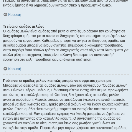
Γενικώς, οι συντονιστές υπάρχουν για να αποτρέπουν μέλη από το να βγαίνουν
εκτός θέματος ή να δημοσιεύουν καταχρηστικό ή προσβλητικό υλικό.
Κορυφή
Τι είναι οι ομάδες μελών;
Οι ομάδες μελών είναι ομάδες από μέλη οι οποίες μοιράζουν την κοινότητα σε
διαχειρίσιμα τμήματα με τα οποία οι διαχειριστές του συστήματος συζητήσεων
μπορούν να εργαστούν. Κάθε μέλος μπορεί να ανήκει σε διάφορες ομάδες και
σε κάθε ομάδα μπορεί να έχουν ανατεθεί επιμέρους δικαιώματα πρόσβασης.
Αυτό παρέχει έναν εύκολο τρόπο σε διαχειριστές να αλλάξουν τα δικαιώματα για
πολλά μέλη ταυτόχρονα, όπως είναι αλλαγή δικαιωμάτων συντονιστή ή
χορήγηση στα μέλη πρόσβαση σε μια ιδιωτική συζήτηση.
Κορυφή
Πού είναι οι ομάδες μελών και πώς μπορώ να συμμετάσχω σε μια;
Μπορείτε να δείτε όλες τις ομάδες μελών μέσω του συνδέσμου “Ομάδες μελών”
στον Πίνακα Ελέγχου Μέλους. Εάν επιθυμείτε να ενταχθείτε σε μια, προχωρήστε
πατώντας το κατάλληλο κουμπί. Ωστόσο, δεν έχουν όλες οι ομάδες μελών
ανοιχτή πρόσβαση. Μερικές μπορεί να χρειάζονται έγκριση για ένταξη, μερικές
μπορεί να είναι κλειστές και μερικές μπορεί ακόμη και να έχουν κρυφές ιδιότητες
μελών. Εάν η ομάδα είναι ανοιχτή, μπορείτε να ενταχθείτε πατώντας στο
κατάλληλο κουμπί. Εάν χρειάζεται έγκριση για ένταξη μπορείτε να ζητήσετε να
ενταχθείτε πατώντας στο κατάλληλο κουμπί. Ο συντονιστής της ομάδας θα
χρειαστεί να εγκρίνει το αίτημα σας και ίσως σας ρωτήσει γιατί θέλετε να
ενταχθείτε στην ομάδα. Παρακαλώ μην παρενοχλήσετε τον συντονιστή ομάδας