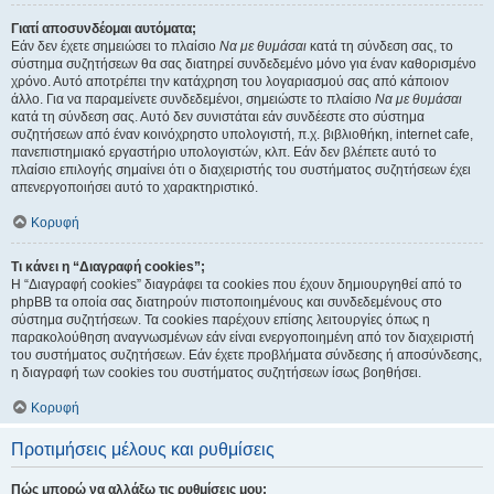
Γιατί αποσυνδέομαι αυτόματα;
Εάν δεν έχετε σημειώσει το πλαίσιο
Να με θυμάσαι
κατά τη σύνδεση σας, το
σύστημα συζητήσεων θα σας διατηρεί συνδεδεμένο μόνο για έναν καθορισμένο
χρόνο. Αυτό αποτρέπει την κατάχρηση του λογαριασμού σας από κάποιον
άλλο. Για να παραμείνετε συνδεδεμένοι, σημειώστε το πλαίσιο
Να με θυμάσαι
κατά τη σύνδεση σας. Αυτό δεν συνιστάται εάν συνδέεστε στο σύστημα
συζητήσεων από έναν κοινόχρηστο υπολογιστή, π.χ. βιβλιοθήκη, internet cafe,
πανεπιστημιακό εργαστήριο υπολογιστών, κλπ. Εάν δεν βλέπετε αυτό το
πλαίσιο επιλογής σημαίνει ότι ο διαχειριστής του συστήματος συζητήσεων έχει
απενεργοποιήσει αυτό το χαρακτηριστικό.
Κορυφή
Τι κάνει η “Διαγραφή cookies”;
Η “Διαγραφή cookies” διαγράφει τα cookies που έχουν δημιουργηθεί από το
phpBB τα οποία σας διατηρούν πιστοποιημένους και συνδεδεμένους στο
σύστημα συζητήσεων. Τα cookies παρέχουν επίσης λειτουργίες όπως η
παρακολούθηση αναγνωσμένων εάν είναι ενεργοποιημένη από τον διαχειριστή
του συστήματος συζητήσεων. Εάν έχετε προβλήματα σύνδεσης ή αποσύνδεσης,
η διαγραφή των cookies του συστήματος συζητήσεων ίσως βοηθήσει.
Κορυφή
Προτιμήσεις μέλους και ρυθμίσεις
Πώς μπορώ να αλλάξω τις ρυθμίσεις μου;