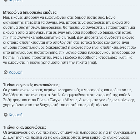
Κορυφή
Μπορώ να δημοσιεύω εικόνες;
Ναι, εικόνες μπορούν να εμφανίζονται στις δημοσιεύσεις σας. Εάν ο
διαχειριστής επιτρέπει τα συνημμένα, μπορείτε να φορτώσετε την εικόνα στο
σύστημα συζητήσεων. Διαφορετικά, θα πρέπει να συνδέσετε με παραπομπή μία
εικόνα η οποία αποθηκεύεται σε έναν δημόσια προσβάσιμο διακομιστή ιστού,
π.χ. http://www.example.com/my-picture.gif. Δεν μπορείτε να συνδέσετε εικόνες
οι οποίες αποθηκεύονται στο υπολογιστή σας τοπικά (εκτός εάν αυτός είναι
δημόσια προσπελάσιμος διακομιστής) ή εικόνες που είναι αποθηκευμένες πίσω
από μηχανισμούς πιστοποίησης, π.χ. λογαριασμοί ηλεκτρονικού ταχυδρομείου
hotmail ή yahoo, προστατευμένες με κωδικό πρόσβασης ιστοσελίδες, κλπ. Για
να εμφανιστεί η εικόνα χρησιμοποιήστε την ετικέτα [img].
Κορυφή
Τι είναι οι γενικές ανακοινώσεις;
Οι γενικές ανακοινώσεις περιέχουν σημαντικές πληροφορίες και πρέπει να τις
διαβάζετε όποτε είναι εφικτό. Αυτές θα εμφανίζονται στην κορυφή της κάθε Δ.
Συζήτησης και στον Πίνακα Ελέγχου Μέλους. Δικαιώματα γενικής ανακοίνωσης
χορηγούνται από τον διαχειριστή του συστήματος συζητήσεων.
Κορυφή
Τι είναι οι ανακοινώσεις;
Οι ανακοινώσεις συχνά περιέχουν σημαντικές πληροφορίες για τη συγκεκριμένη
Δ. Συζήτηση και πρέπει να τις διαβάσετε όποτε είναι εφικτό. Οι ανακοινώσεις