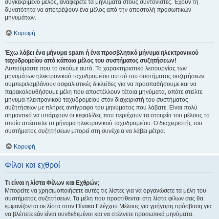
συγκεκριμένο μέλος, αναφέρετε τα μηνύματα στους συντονιστές. Έχουν τη
δυνατότητα να αποτρέψουν ένα μέλος από την αποστολή προσωπικών
μηνυμάτων.
Κορυφή
Έχω λάβει ένα μήνυμα spam ή ένα προσβλητικό μήνυμα ηλεκτρονικού
ταχυδρομείου από κάποιο μέλος του συστήματος συζητήσεων!
Λυπούμαστε που το ακούμε αυτό. Το χαρακτηριστικό λειτουργίας των
μηνυμάτων ηλεκτρονικού ταχυδρομείου αυτού του συστήματος συζητήσεων
συμπεριλαμβάνουν ασφαλιστικές δικλείδες για να προσπαθήσουμε και να
παρακολουθήσουμε μέλη που αποστέλλουν τέτοια μηνύματα, οπότε στείλτε
μήνυμα ηλεκτρονικού ταχυδρομείου στον διαχειριστή του συστήματος
συζητήσεων με πλήρες αντίγραφο του μηνύματος που λάβατε. Είναι πολύ
σημαντικό να υπάρχουν οι κεφαλίδες που περιέχουν τα στοιχεία του μέλους το
οποίο απέστειλε το μήνυμα ηλεκτρονικού ταχυδρομείου. Ο διαχειριστής του
συστήματος συζητήσεων μπορεί στη συνέχεια να λάβει μέτρα.
Κορυφή
Φίλοι και εχθροί
Τι είναι η λίστα Φίλων και Εχθρών;
Μπορείτε να χρησιμοποιήσετε αυτές τις λίστες για να οργανώσετε τα μέλη του
συστήματος συζητήσεων. Τα μέλη που προστίθενται στη λίστα φίλων σας θα
εμφανίζονται σε λίστα στον Πίνακα Ελέγχου Μέλους για γρήγορη πρόσβαση για
να βλέπετε εάν είναι συνδεδεμένοι και να στέλνετε προσωπικά μηνύματα.