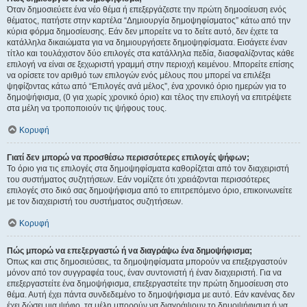
Όταν δημοσιεύετε ένα νέο θέμα ή επεξεργάζεστε την πρώτη δημοσίευση ενός
θέματος, πατήστε στην καρτέλα “Δημιουργία δημοψηφίσματος” κάτω από την
κύρια φόρμα δημοσίευσης. Εάν δεν μπορείτε να το δείτε αυτό, δεν έχετε τα
κατάλληλα δικαιώματα για να δημιουργήσετε δημοψηφίσματα. Εισάγετε έναν
τίτλο και τουλάχιστον δύο επιλογές στα κατάλληλα πεδία, διασφαλίζοντας κάθε
επιλογή να είναι σε ξεχωριστή γραμμή στην περιοχή κειμένου. Μπορείτε επίσης
να ορίσετε τον αριθμό των επιλογών ενός μέλους που μπορεί να επιλέξει
ψηφίζοντας κάτω από “Επιλογές ανά μέλος”, ένα χρονικό όριο ημερών για το
δημοψήφισμα, (0 για χωρίς χρονικό όριο) και τέλος την επιλογή να επιτρέψετε
στα μέλη να τροποποιούν τις ψήφους τους.
Κορυφή
Γιατί δεν μπορώ να προσθέσω περισσότερες επιλογές ψήφων;
Το όριο για τις επιλογές στα δημοψηφίσματα καθορίζεται από τον διαχειριστή
του συστήματος συζητήσεων. Εάν νομίζετε ότι χρειάζονται περισσότερες
επιλογές στο δικό σας δημοψήφισμα από το επιτρεπόμενο όριο, επικοινωνείτε
με τον διαχειριστή του συστήματος συζητήσεων.
Κορυφή
Πώς μπορώ να επεξεργαστώ ή να διαγράψω ένα δημοψήφισμα;
Όπως και στις δημοσιεύσεις, τα δημοψηφίσματα μπορούν να επεξεργαστούν
μόνον από τον συγγραφέα τους, έναν συντονιστή ή έναν διαχειριστή. Για να
επεξεργαστείτε ένα δημοψήφισμα, επεξεργαστείτε την πρώτη δημοσίευση στο
θέμα. Αυτή έχει πάντα συνδεδεμένο το δημοψήφισμα με αυτό. Εάν κανένας δεν
έχει δώσει μια ψήφο, τα μέλη μπορούν να διαγράψουν το δημοψήφισμα ή να