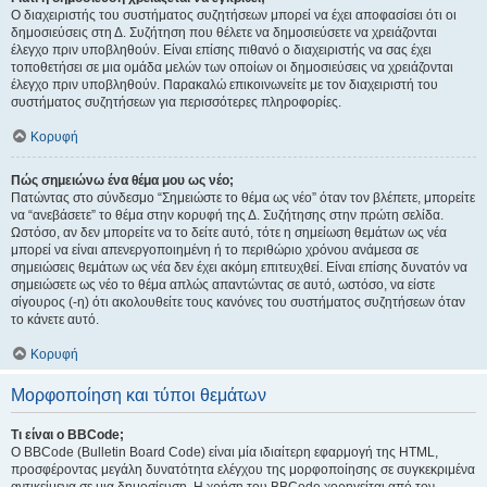
Ο διαχειριστής του συστήματος συζητήσεων μπορεί να έχει αποφασίσει ότι οι
δημοσιεύσεις στη Δ. Συζήτηση που θέλετε να δημοσιεύσετε να χρειάζονται
έλεγχο πριν υποβληθούν. Είναι επίσης πιθανό ο διαχειριστής να σας έχει
τοποθετήσει σε μια ομάδα μελών των οποίων οι δημοσιεύσεις να χρειάζονται
έλεγχο πριν υποβληθούν. Παρακαλώ επικοινωνείτε με τον διαχειριστή του
συστήματος συζητήσεων για περισσότερες πληροφορίες.
Κορυφή
Πώς σημειώνω ένα θέμα μου ως νέο;
Πατώντας στο σύνδεσμο “Σημειώστε το θέμα ως νέο” όταν τον βλέπετε, μπορείτε
να “ανεβάσετε” το θέμα στην κορυφή της Δ. Συζήτησης στην πρώτη σελίδα.
Ωστόσο, αν δεν μπορείτε να το δείτε αυτό, τότε η σημείωση θεμάτων ως νέα
μπορεί να είναι απενεργοποιημένη ή το περιθώριο χρόνου ανάμεσα σε
σημειώσεις θεμάτων ως νέα δεν έχει ακόμη επιτευχθεί. Είναι επίσης δυνατόν να
σημειώσετε ως νέο το θέμα απλώς απαντώντας σε αυτό, ωστόσο, να είστε
σίγουρος (-η) ότι ακολουθείτε τους κανόνες του συστήματος συζητήσεων όταν
το κάνετε αυτό.
Κορυφή
Μορφοποίηση και τύποι θεμάτων
Τι είναι ο BBCode;
Ο BBCode (Bulletin Board Code) είναι μία ιδιαίτερη εφαρμογή της HTML,
προσφέροντας μεγάλη δυνατότητα ελέγχου της μορφοποίησης σε συγκεκριμένα