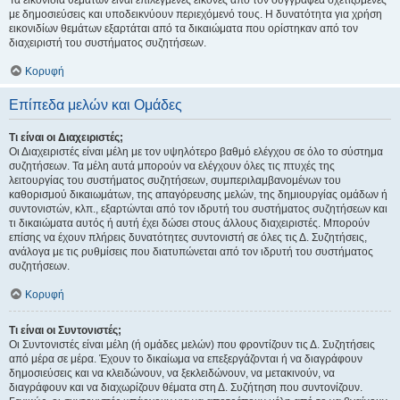
Τα εικονίδια θεμάτων είναι επιλεγμένες εικόνες από τον συγγραφέα σχετιζόμενες
με δημοσιεύσεις και υποδεικνύουν περιεχόμενό τους. Η δυνατότητα για χρήση
εικονιδίων θεμάτων εξαρτάται από τα δικαιώματα που ορίστηκαν από τον
διαχειριστή του συστήματος συζητήσεων.
Κορυφή
Επίπεδα μελών και Ομάδες
Τι είναι οι Διαχειριστές;
Οι Διαχειριστές είναι μέλη με τον υψηλότερο βαθμό ελέγχου σε όλο το σύστημα
συζητήσεων. Τα μέλη αυτά μπορούν να ελέγχουν όλες τις πτυχές της
λειτουργίας του συστήματος συζητήσεων, συμπεριλαμβανομένων του
καθορισμού δικαιωμάτων, της απαγόρευσης μελών, της δημιουργίας ομάδων ή
συντονιστών, κλπ., εξαρτώνται από τον ιδρυτή του συστήματος συζητήσεων και
τι δικαιώματα αυτός ή αυτή έχει δώσει στους άλλους διαχειριστές. Μπορούν
επίσης να έχουν πλήρεις δυνατότητες συντονιστή σε όλες τις Δ. Συζητήσεις,
ανάλογα με τις ρυθμίσεις που διατυπώνεται από τον ιδρυτή του συστήματος
συζητήσεων.
Κορυφή
Τι είναι οι Συντονιστές;
Οι Συντονιστές είναι μέλη (ή ομάδες μελών) που φροντίζουν τις Δ. Συζητήσεις
από μέρα σε μέρα. Έχουν το δικαίωμα να επεξεργάζονται ή να διαγράφουν
δημοσιεύσεις και να κλειδώνουν, να ξεκλειδώνουν, να μετακινούν, να
διαγράφουν και να διαχωρίζουν θέματα στη Δ. Συζήτηση που συντονίζουν.