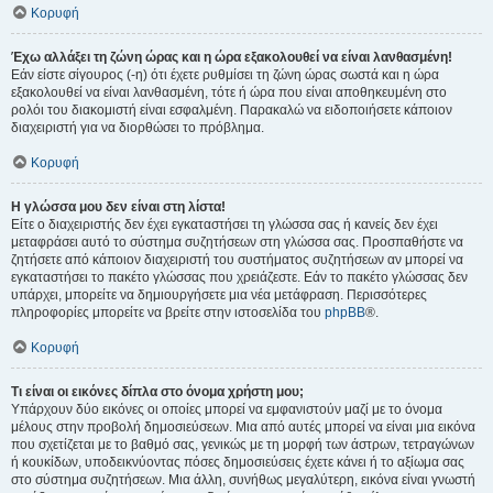
Κορυφή
Έχω αλλάξει τη ζώνη ώρας και η ώρα εξακολουθεί να είναι λανθασμένη!
Εάν είστε σίγουρος (-η) ότι έχετε ρυθμίσει τη ζώνη ώρας σωστά και η ώρα
εξακολουθεί να είναι λανθασμένη, τότε ή ώρα που είναι αποθηκευμένη στο
ρολόι του διακομιστή είναι εσφαλμένη. Παρακαλώ να ειδοποιήσετε κάποιον
διαχειριστή για να διορθώσει το πρόβλημα.
Κορυφή
Η γλώσσα μου δεν είναι στη λίστα!
Είτε ο διαχειριστής δεν έχει εγκαταστήσει τη γλώσσα σας ή κανείς δεν έχει
μεταφράσει αυτό το σύστημα συζητήσεων στη γλώσσα σας. Προσπαθήστε να
ζητήσετε από κάποιον διαχειριστή του συστήματος συζητήσεων αν μπορεί να
εγκαταστήσει το πακέτο γλώσσας που χρειάζεστε. Εάν το πακέτο γλώσσας δεν
υπάρχει, μπορείτε να δημιουργήσετε μια νέα μετάφραση. Περισσότερες
πληροφορίες μπορείτε να βρείτε στην ιστοσελίδα του
phpBB
®.
Κορυφή
Τι είναι οι εικόνες δίπλα στο όνομα χρήστη μου;
Υπάρχουν δύο εικόνες οι οποίες μπορεί να εμφανιστούν μαζί με το όνομα
μέλους στην προβολή δημοσιεύσεων. Μια από αυτές μπορεί να είναι μια εικόνα
που σχετίζεται με το βαθμό σας, γενικώς με τη μορφή των άστρων, τετραγώνων
ή κουκίδων, υποδεικνύοντας πόσες δημοσιεύσεις έχετε κάνει ή το αξίωμα σας
στο σύστημα συζητήσεων. Μια άλλη, συνήθως μεγαλύτερη, εικόνα είναι γνωστή