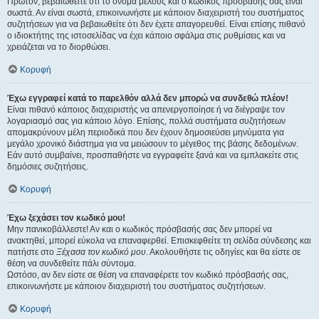
Πρώτον, βεβαιωθείτε ότι το όνομα μέλους και ο κωδικός πρόσβασής σας είναι
σωστά. Αν είναι σωστά, επικοινωνήστε με κάποιον διαχειριστή του συστήματος
συζητήσεων για να βεβαιωθείτε ότι δεν έχετε απαγορευθεί. Είναι επίσης πιθανό
ο ιδιοκτήτης της ιστοσελίδας να έχει κάποιο σφάλμα στις ρυθμίσεις και να
χρειάζεται να το διορθώσει.
Κορυφή
Έχω εγγραφεί κατά το παρελθόν αλλά δεν μπορώ να συνδεθώ πλέον!
Είναι πιθανό κάποιος διαχειριστής να απενεργοποίησε ή να διέγραψε τον
λογαριασμό σας για κάποιο λόγο. Επίσης, πολλά συστήματα συζητήσεων
απομακρύνουν μέλη περιοδικά που δεν έχουν δημοσιεύσει μηνύματα για
μεγάλο χρονικό διάστημα για να μειώσουν το μέγεθος της βάσης δεδομένων.
Εάν αυτό συμβαίνει, προσπαθήστε να εγγραφείτε ξανά και να εμπλακείτε στις
δημόσιες συζητήσεις.
Κορυφή
Έχω ξεχάσει τον κωδικό μου!
Μην πανικοβάλλεστε! Αν και ο κωδικός πρόσβασής σας δεν μπορεί να
ανακτηθεί, μπορεί εύκολα να επαναφερθεί. Επισκεφθείτε τη σελίδα σύνδεσης και
πατήστε στο
Ξέχασα τον κωδικό μου
. Ακολουθήστε τις οδηγίες και θα είστε σε
θέση να συνδεθείτε πάλι σύντομα.
Ωστόσο, αν δεν είστε σε θέση να επαναφέρετε τον κωδικό πρόσβασής σας,
επικοινωνήστε με κάποιον διαχειριστή του συστήματος συζητήσεων.
Κορυφή