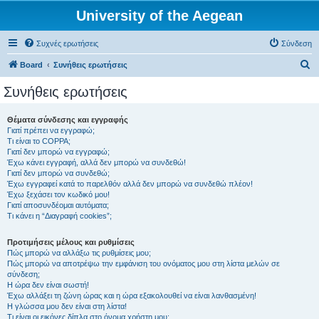
University of the Aegean
Συχνές ερωτήσεις
Σύνδεση
Α
Board
Συνήθεις ερωτήσεις
ν
Συνήθεις ερωτήσεις
α
ζ
Θέματα σύνδεσης και εγγραφής
Γιατί πρέπει να εγγραφώ;
ή
Τι είναι το COPPA;
τ
Γιατί δεν μπορώ να εγγραφώ;
Έχω κάνει εγγραφή, αλλά δεν μπορώ να συνδεθώ!
η
Γιατί δεν μπορώ να συνδεθώ;
Έχω εγγραφεί κατά το παρελθόν αλλά δεν μπορώ να συνδεθώ πλέον!
σ
Έχω ξεχάσει τον κωδικό μου!
η
Γιατί αποσυνδέομαι αυτόματα;
Τι κάνει η “Διαγραφή cookies”;
Προτιμήσεις μέλους και ρυθμίσεις
Πώς μπορώ να αλλάξω τις ρυθμίσεις μου;
Πώς μπορώ να αποτρέψω την εμφάνιση του ονόματος μου στη λίστα μελών σε
σύνδεση;
Η ώρα δεν είναι σωστή!
Έχω αλλάξει τη ζώνη ώρας και η ώρα εξακολουθεί να είναι λανθασμένη!
Η γλώσσα μου δεν είναι στη λίστα!
Τι είναι οι εικόνες δίπλα στο όνομα χρήστη μου;