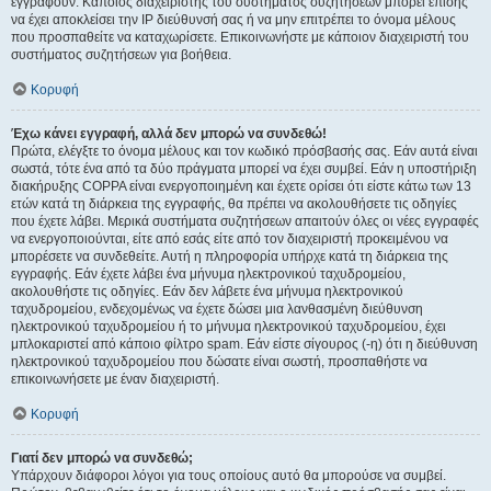
εγγραφούν. Κάποιος διαχειριστής του συστήματος συζητήσεων μπορεί επίσης
να έχει αποκλείσει την IP διεύθυνσή σας ή να μην επιτρέπει το όνομα μέλους
που προσπαθείτε να καταχωρίσετε. Επικοινωνήστε με κάποιον διαχειριστή του
συστήματος συζητήσεων για βοήθεια.
Κορυφή
Έχω κάνει εγγραφή, αλλά δεν μπορώ να συνδεθώ!
Πρώτα, ελέγξτε το όνομα μέλους και τον κωδικό πρόσβασής σας. Εάν αυτά είναι
σωστά, τότε ένα από τα δύο πράγματα μπορεί να έχει συμβεί. Εάν η υποστήριξη
διακήρυξης COPPA είναι ενεργοποιημένη και έχετε ορίσει ότι είστε κάτω των 13
ετών κατά τη διάρκεια της εγγραφής, θα πρέπει να ακολουθήσετε τις οδηγίες
που έχετε λάβει. Μερικά συστήματα συζητήσεων απαιτούν όλες οι νέες εγγραφές
να ενεργοποιούνται, είτε από εσάς είτε από τον διαχειριστή προκειμένου να
μπορέσετε να συνδεθείτε. Αυτή η πληροφορία υπήρχε κατά τη διάρκεια της
εγγραφής. Εάν έχετε λάβει ένα μήνυμα ηλεκτρονικού ταχυδρομείου,
ακολουθήστε τις οδηγίες. Εάν δεν λάβετε ένα μήνυμα ηλεκτρονικού
ταχυδρομείου, ενδεχομένως να έχετε δώσει μια λανθασμένη διεύθυνση
ηλεκτρονικού ταχυδρομείου ή το μήνυμα ηλεκτρονικού ταχυδρομείου, έχει
μπλοκαριστεί από κάποιο φίλτρο spam. Εάν είστε σίγουρος (-η) ότι η διεύθυνση
ηλεκτρονικού ταχυδρομείου που δώσατε είναι σωστή, προσπαθήστε να
επικοινωνήσετε με έναν διαχειριστή.
Κορυφή
Γιατί δεν μπορώ να συνδεθώ;
Υπάρχουν διάφοροι λόγοι για τους οποίους αυτό θα μπορούσε να συμβεί.