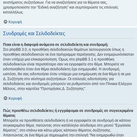
συστήματος συζητήσεων. Για να αναζητήσετε για τα θέματα σας,
χρησιμοποιείστε την “Ειδική αναζήτηση” και συμπληρώστε τις επιλογές
καταλλήλως.
Κορυφή
Συνδρομές και Σελιδοδείκτες
Ποια είναι η διαφορά ανάμεσα σε σελιδοδείκτη και συνδρομή;
Στο phpBB 3.0, η προσθήκη σελιδοδεικτών θεμάτων λειτουργούσε όπως η
προσθήκη σελιδοδεικτών σε ένα πρόγραμμα περιήγησης. Δεν ενημερωνόσασταν
όταν υπήρχε μια επικαιροποίηση. Όμως στο phpBB 3.1 η προσθήκη
σελιδοδεικτών είναι περισσότερο σαν να εγγραφείτε στο θέμα. Μπορείτε να
ειδοποιηθείτε όταν ένα θέμα σελιδοδείκτη έχει ενημερωθεί. Η συνδρομή,
ωστόσο, θα σας ειδοποιήσει όταν υπάρχει μια ενημέρωση σε ένα θέμα ή σε μια
Δ. Συζήτηση στο σύστημα συζητήσεων. Οι επιλογές ειδοποίησης για
σελιδοδείκτες και συνδρομές μπορούν να ρυθμιστούν από τον Πίνακα Ελέγχου
Μέλους, στην καρτέλα “Προτιμήσεις Δ. Συζήτησης”.
Κορυφή
Πώς προσθέτω σελιδοδείκτες ή εγγράφομαι σε συνδρομές σε συγκεκριμένα
θέματα;
Μπορείτε να προσθέσετε σελιδοδείκτη ή να εγγραφείτε σε συνδρομή σε κάποιο
συγκεκριμένο θέμα, πατώντας στον κατάλληλο σύνδεσμο στο μενού "Εργαλεία
θέματος", στο επάνω και κάτω μέρος κάποιου θέματος συζήτησης.
Απαντώντας σε ένα θέμα με σημειωμένη την επιλογή “Να ενημερωθώ όταν