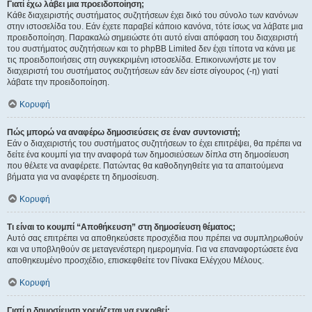
Γιατί έχω λάβει μια προειδοποίηση;
Κάθε διαχειριστής συστήματος συζητήσεων έχει δικό του σύνολο των κανόνων
στην ιστοσελίδα του. Εάν έχετε παραβεί κάποιο κανόνα, τότε ίσως να λάβατε μια
προειδοποίηση. Παρακαλώ σημειώστε ότι αυτό είναι απόφαση του διαχειριστή
του συστήματος συζητήσεων και το phpBB Limited δεν έχει τίποτα να κάνει με
τις προειδοποιήσεις στη συγκεκριμένη ιστοσελίδα. Επικοινωνήστε με τον
διαχειριστή του συστήματος συζητήσεων εάν δεν είστε σίγουρος (-η) γιατί
λάβατε την προειδοποίηση.
Κορυφή
Πώς μπορώ να αναφέρω δημοσιεύσεις σε έναν συντονιστή;
Εάν ο διαχειριστής του συστήματος συζητήσεων το έχει επιτρέψει, θα πρέπει να
δείτε ένα κουμπί για την αναφορά των δημοσιεύσεων δίπλα στη δημοσίευση
που θέλετε να αναφέρετε. Πατώντας θα καθοδηγηθείτε για τα απαιτούμενα
βήματα για να αναφέρετε τη δημοσίευση.
Κορυφή
Τι είναι το κουμπί “Αποθήκευση” στη δημοσίευση θέματος;
Αυτό σας επιτρέπει να αποθηκεύσετε προσχέδια που πρέπει να συμπληρωθούν
και να υποβληθούν σε μεταγενέστερη ημερομηνία. Για να επαναφορτώσετε ένα
αποθηκευμένο προσχέδιο, επισκεφθείτε τον Πίνακα Ελέγχου Μέλους.
Κορυφή
Γιατί η δημοσίευση χρειάζεται να εγκριθεί;