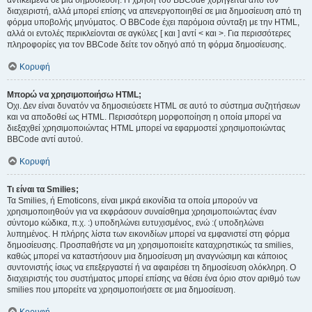
αντικείμενα σε μια δημοσίευση. Η χρήση του BBCode χορηγείται από τον
διαχειριστή, αλλά μπορεί επίσης να απενεργοποιηθεί σε μια δημοσίευση από τη
φόρμα υποβολής μηνύματος. Ο BBCode έχει παρόμοια σύνταξη με την HTML,
αλλά οι εντολές περικλείονται σε αγκύλες [ και ] αντί < και >. Για περισσότερες
πληροφορίες για τον BBCode δείτε τον οδηγό από τη φόρμα δημοσίευσης.
Κορυφή
Μπορώ να χρησιμοποιήσω HTML;
Όχι. Δεν είναι δυνατόν να δημοσιεύσετε HTML σε αυτό το σύστημα συζητήσεων
και να αποδοθεί ως HTML. Περισσότερη μορφοποίηση η οποία μπορεί να
διεξαχθεί χρησιμοποιώντας HTML μπορεί να εφαρμοστεί χρησιμοποιώντας
BBCode αντί αυτού.
Κορυφή
Τι είναι τα Smilies;
Τα Smilies, ή Emoticons, είναι μικρά εικονίδια τα οποία μπορούν να
χρησιμοποιηθούν για να εκφράσουν συναίσθημα χρησιμοποιώντας έναν
σύντομο κώδικα, π.χ. :) υποδηλώνει ευτυχισμένος, ενώ :( υποδηλώνει
λυπημένος. Η πλήρης λίστα των εικονιδίων μπορεί να εμφανιστεί στη φόρμα
δημοσίευσης. Προσπαθήστε να μη χρησιμοποιείτε καταχρηστικώς τα smilies,
καθώς μπορεί να καταστήσουν μια δημοσίευση μη αναγνώσιμη και κάποιος
συντονιστής ίσως να επεξεργαστεί ή να αφαιρέσει τη δημοσίευση ολόκληρη. Ο
διαχειριστής του συστήματος μπορεί επίσης να θέσει ένα όριο στον αριθμό των
smilies που μπορείτε να χρησιμοποιήσετε σε μια δημοσίευση.