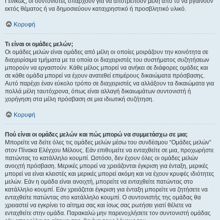
Γενικώς, οι συντονιστές υπάρχουν για να αποτρέπουν μέλη από το να βγαίνουν
εκτός θέματος ή να δημοσιεύουν καταχρηστικό ή προσβλητικό υλικό.
Κορυφή
Τι είναι οι ομάδες μελών;
Οι ομάδες μελών είναι ομάδες από μέλη οι οποίες μοιράζουν την κοινότητα σε
διαχειρίσιμα τμήματα με τα οποία οι διαχειριστές του συστήματος συζητήσεων
μπορούν να εργαστούν. Κάθε μέλος μπορεί να ανήκει σε διάφορες ομάδες και
σε κάθε ομάδα μπορεί να έχουν ανατεθεί επιμέρους δικαιώματα πρόσβασης.
Αυτό παρέχει έναν εύκολο τρόπο σε διαχειριστές να αλλάξουν τα δικαιώματα για
πολλά μέλη ταυτόχρονα, όπως είναι αλλαγή δικαιωμάτων συντονιστή ή
χορήγηση στα μέλη πρόσβαση σε μια ιδιωτική συζήτηση.
Κορυφή
Πού είναι οι ομάδες μελών και πώς μπορώ να συμμετάσχω σε μια;
Μπορείτε να δείτε όλες τις ομάδες μελών μέσω του συνδέσμου “Ομάδες μελών”
στον Πίνακα Ελέγχου Μέλους. Εάν επιθυμείτε να ενταχθείτε σε μια, προχωρήστε
πατώντας το κατάλληλο κουμπί. Ωστόσο, δεν έχουν όλες οι ομάδες μελών
ανοιχτή πρόσβαση. Μερικές μπορεί να χρειάζονται έγκριση για ένταξη, μερικές
μπορεί να είναι κλειστές και μερικές μπορεί ακόμη και να έχουν κρυφές ιδιότητες
μελών. Εάν η ομάδα είναι ανοιχτή, μπορείτε να ενταχθείτε πατώντας στο
κατάλληλο κουμπί. Εάν χρειάζεται έγκριση για ένταξη μπορείτε να ζητήσετε να
ενταχθείτε πατώντας στο κατάλληλο κουμπί. Ο συντονιστής της ομάδας θα
χρειαστεί να εγκρίνει το αίτημα σας και ίσως σας ρωτήσει γιατί θέλετε να
ενταχθείτε στην ομάδα. Παρακαλώ μην παρενοχλήσετε τον συντονιστή ομάδας