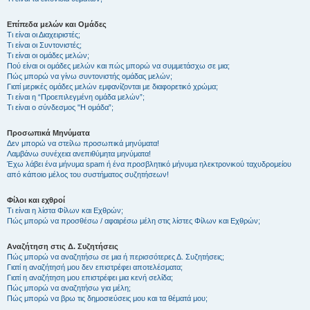
Επίπεδα μελών και Ομάδες
Τι είναι οι Διαχειριστές;
Τι είναι οι Συντονιστές;
Τι είναι οι ομάδες μελών;
Πού είναι οι ομάδες μελών και πώς μπορώ να συμμετάσχω σε μια;
Πώς μπορώ να γίνω συντονιστής ομάδας μελών;
Γιατί μερικές ομάδες μελών εμφανίζονται με διαφορετικό χρώμα;
Τι είναι η “Προεπιλεγμένη ομάδα μελών”;
Τι είναι ο σύνδεσμος "Η ομάδα”;
Προσωπικά Μηνύματα
Δεν μπορώ να στείλω προσωπικά μηνύματα!
Λαμβάνω συνέχεια ανεπιθύμητα μηνύματα!
Έχω λάβει ένα μήνυμα spam ή ένα προσβλητικό μήνυμα ηλεκτρονικού ταχυδρομείου
από κάποιο μέλος του συστήματος συζητήσεων!
Φίλοι και εχθροί
Τι είναι η λίστα Φίλων και Εχθρών;
Πώς μπορώ να προσθέσω / αφαιρέσω μέλη στις λίστες Φίλων και Εχθρών;
Αναζήτηση στις Δ. Συζητήσεις
Πώς μπορώ να αναζητήσω σε μια ή περισσότερες Δ. Συζητήσεις;
Γιατί η αναζήτησή μου δεν επιστρέφει αποτελέσματα;
Γιατί η αναζήτηση μου επιστρέφει μια κενή σελίδα;
Πώς μπορώ να αναζητήσω για μέλη;
Πώς μπορώ να βρω τις δημοσιεύσεις μου και τα θέματά μου;