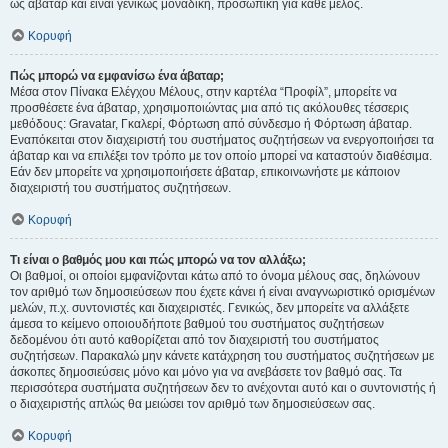
ως άβαταρ και είναι γενικώς μοναδική, προσωπική για κάθε μέλος.
Κορυφή
Πώς μπορώ να εμφανίσω ένα άβαταρ;
Μέσα στον Πίνακα Ελέγχου Μέλους, στην καρτέλα “Προφίλ”, μπορείτε να
προσθέσετε ένα άβαταρ, χρησιμοποιώντας μια από τις ακόλουθες τέσσερις
μεθόδους: Gravatar, Γκαλερί, Φόρτωση από σύνδεσμο ή Φόρτωση άβαταρ.
Εναπόκειται στον διαχειριστή του συστήματος συζητήσεων να ενεργοποιήσει τα
άβαταρ και να επιλέξει τον τρόπο με τον οποίο μπορεί να καταστούν διαθέσιμα.
Εάν δεν μπορείτε να χρησιμοποιήσετε άβαταρ, επικοινωνήστε με κάποιον
διαχειριστή του συστήματος συζητήσεων.
Κορυφή
Τι είναι ο βαθμός μου και πώς μπορώ να τον αλλάξω;
Οι βαθμοί, οι οποίοι εμφανίζονται κάτω από το όνομα μέλους σας, δηλώνουν
τον αριθμό των δημοσιεύσεων που έχετε κάνει ή είναι αναγνωριστικό ορισμένων
μελών, π.χ. συντονιστές και διαχειριστές. Γενικώς, δεν μπορείτε να αλλάξετε
άμεσα το κείμενο οποιουδήποτε βαθμού του συστήματος συζητήσεων
δεδομένου ότι αυτό καθορίζεται από τον διαχειριστή του συστήματος
συζητήσεων. Παρακαλώ μην κάνετε κατάχρηση του συστήματος συζητήσεων με
άσκοπες δημοσιεύσεις μόνο και μόνο για να ανεβάσετε τον βαθμό σας. Τα
περισσότερα συστήματα συζητήσεων δεν το ανέχονται αυτό και ο συντονιστής ή
ο διαχειριστής απλώς θα μειώσει τον αριθμό των δημοσιεύσεων σας.
Κορυφή