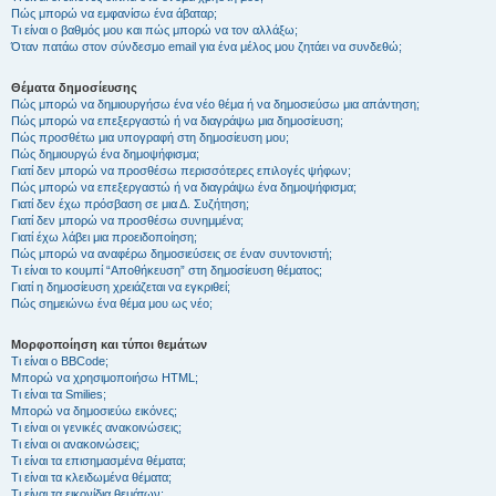
Πώς μπορώ να εμφανίσω ένα άβαταρ;
Τι είναι ο βαθμός μου και πώς μπορώ να τον αλλάξω;
Όταν πατάω στον σύνδεσμο email για ένα μέλος μου ζητάει να συνδεθώ;
Θέματα δημοσίευσης
Πώς μπορώ να δημιουργήσω ένα νέο θέμα ή να δημοσιεύσω μια απάντηση;
Πώς μπορώ να επεξεργαστώ ή να διαγράψω μια δημοσίευση;
Πώς προσθέτω μια υπογραφή στη δημοσίευση μου;
Πώς δημιουργώ ένα δημοψήφισμα;
Γιατί δεν μπορώ να προσθέσω περισσότερες επιλογές ψήφων;
Πώς μπορώ να επεξεργαστώ ή να διαγράψω ένα δημοψήφισμα;
Γιατί δεν έχω πρόσβαση σε μια Δ. Συζήτηση;
Γιατί δεν μπορώ να προσθέσω συνημμένα;
Γιατί έχω λάβει μια προειδοποίηση;
Πώς μπορώ να αναφέρω δημοσιεύσεις σε έναν συντονιστή;
Τι είναι το κουμπί “Αποθήκευση” στη δημοσίευση θέματος;
Γιατί η δημοσίευση χρειάζεται να εγκριθεί;
Πώς σημειώνω ένα θέμα μου ως νέο;
Μορφοποίηση και τύποι θεμάτων
Τι είναι ο BBCode;
Μπορώ να χρησιμοποιήσω HTML;
Τι είναι τα Smilies;
Μπορώ να δημοσιεύω εικόνες;
Τι είναι οι γενικές ανακοινώσεις;
Τι είναι οι ανακοινώσεις;
Τι είναι τα επισημασμένα θέματα;
Τι είναι τα κλειδωμένα θέματα;
Τι είναι τα εικονίδια θεμάτων;