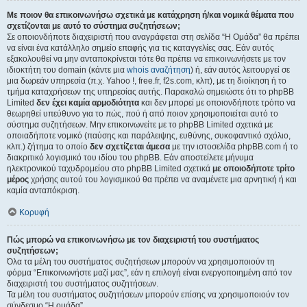
Με ποιον θα επικοινωνήσω σχετικά με κατάχρηση ή/και νομικά θέματα που
σχετίζονται με αυτό το σύστημα συζητήσεων;
Σε οποιονδήποτε διαχειριστή που αναγράφεται στη σελίδα “Η Ομάδα” θα πρέπει
να είναι ένα κατάλληλο σημείο επαφής για τις καταγγελίες σας. Εάν αυτός
εξακολουθεί να μην ανταποκρίνεται τότε θα πρέπει να επικοινωνήσετε με τον
ιδιοκτήτη του domain (κάντε μια
whois αναζήτηση
) ή, εάν αυτός λειτουργεί σε
μια δωρεάν υπηρεσία (π.χ. Yahoo !, free.fr, f2s.com, κλπ), με τη διοίκηση ή το
τμήμα καταχρήσεων της υπηρεσίας αυτής. Παρακαλώ σημειώστε ότι το phpBB
Limited
δεν έχει καμία αρμοδιότητα
και δεν μπορεί με οποιονδήποτε τρόπο να
θεωρηθεί υπεύθυνο για το πώς, πού ή από ποιον χρησιμοποιείται αυτό το
σύστημα συζητήσεων. Μην επικοινωνείτε με το phpBB Limited σχετικά με
οποιαδήποτε νομικό (παύσης και παράλειψης, ευθύνης, συκοφαντικό σχόλιο,
κλπ.) ζήτημα το οποίο
δεν σχετίζεται άμεσα
με την ιστοσελίδα phpBB.com ή το
διακριτικό λογισμικό του ιδίου του phpBB. Εάν αποστείλετε μήνυμα
ηλεκτρονικού ταχυδρομείου στο phpBB Limited σχετικά
με οποιοδήποτε τρίτο
μέρος
χρήσης αυτού του λογισμικού θα πρέπει να αναμένετε μια αρνητική ή και
καμία ανταπόκριση.
Κορυφή
Πώς μπορώ να επικοινωνήσω με τον διαχειριστή του συστήματος
συζητήσεων;
Όλα τα μέλη του συστήματος συζητήσεων μπορούν να χρησιμοποιούν τη
φόρμα “Επικοινωνήστε μαζί μας”, εάν η επιλογή είναι ενεργοποιημένη από τον
διαχειριστή του συστήματος συζητήσεων.
Τα μέλη του συστήματος συζητήσεων μπορούν επίσης να χρησιμοποιούν τον
σύνδεσμο “Η ομάδα”.