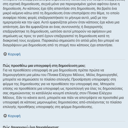
στη σχετική δημοσίευση, συχνά μόνο για περιορισμένο χρόνο αφότου έγινε η
δημοσίευση. Αν κάποιος έχει ήδη απαντήσει στη δημοσίευση, θα βρείτε ένα
μικρό κείμενο κάτω από τη δημοσίευση όταν επιστρέψετε στο θέμα, το οποίο
αναφέρει πόσες φορές επεξεργαστήκατε το μήνυμα αυτό, μαζί με την
ημερομηνία και την ώρα. Αυτό εμφανίζεται μόνον όταν κάποιος έχει κάνει μια
απάντηση. Δεν θα εμφανίζεται αν ένας συντονιστής ή διαχειριστής
επεξεργάστηκε τη δημοσίευση, ωστόσο αυτοί μπορούν να αφήσουν μια
σημείωση ως προς το γιατί έχουν επεξεργαστεί τη δημοσίευση κατά τη
διακριτική τους ευχέρεια. Παρακαλώ σημειώστε ότι απλά μέλη δεν μπορεί να
διαγράψουν μια δημοσίευση από τη στιγμή που κάποιος έχει απαντήσει.
Κορυφή
Πώς προσθέτω μια υπογραφή στη δημοσίευση μου;
Για να προσθέσετε υπογραφή σε μια δημοσίευση πρέπει πρώτα να
δημιουργήσετε μια μέσω του Πίνακα Ελέγχου Μέλους. Μόλις δημιουργηθεί,
μπορείτε να σημειώσετε το πλαίσιο επιλογής
Προσάρτηση υπογραφής
στη
φόρμα της δημοσίευσης για να προσθέσετε την υπογραφή σας. Μπορείτε
επίσης να προσθέσετε μια υπογραφή ως προεπιλογή για όλες τις δημοσιεύσεις
σας σημειώνοντας το κατάλληλο κουμπί επιλογής στον Πίνακα Ελέγχου
Μέλους. Εάν το κάνετε αυτό, μπορείτε και πάλι να αποτρέψετε να προστεθεί μια
υπογραφή σε κάποιες μεμονωμένες δημοσιεύσεις από-επιλέγοντας το πλαίσιο
επιλογής προσθήκης υπογραφής στη φόρμα δημοσίευσης.
Κορυφή
Πώς δημιουργώ ένα δημοψήφισμα;