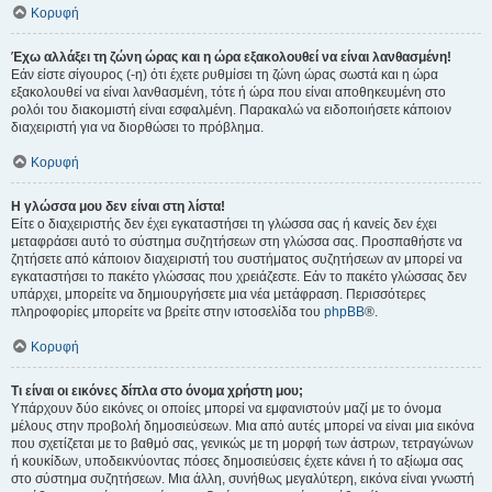
Κορυφή
Έχω αλλάξει τη ζώνη ώρας και η ώρα εξακολουθεί να είναι λανθασμένη!
Εάν είστε σίγουρος (-η) ότι έχετε ρυθμίσει τη ζώνη ώρας σωστά και η ώρα
εξακολουθεί να είναι λανθασμένη, τότε ή ώρα που είναι αποθηκευμένη στο
ρολόι του διακομιστή είναι εσφαλμένη. Παρακαλώ να ειδοποιήσετε κάποιον
διαχειριστή για να διορθώσει το πρόβλημα.
Κορυφή
Η γλώσσα μου δεν είναι στη λίστα!
Είτε ο διαχειριστής δεν έχει εγκαταστήσει τη γλώσσα σας ή κανείς δεν έχει
μεταφράσει αυτό το σύστημα συζητήσεων στη γλώσσα σας. Προσπαθήστε να
ζητήσετε από κάποιον διαχειριστή του συστήματος συζητήσεων αν μπορεί να
εγκαταστήσει το πακέτο γλώσσας που χρειάζεστε. Εάν το πακέτο γλώσσας δεν
υπάρχει, μπορείτε να δημιουργήσετε μια νέα μετάφραση. Περισσότερες
πληροφορίες μπορείτε να βρείτε στην ιστοσελίδα του
phpBB
®.
Κορυφή
Τι είναι οι εικόνες δίπλα στο όνομα χρήστη μου;
Υπάρχουν δύο εικόνες οι οποίες μπορεί να εμφανιστούν μαζί με το όνομα
μέλους στην προβολή δημοσιεύσεων. Μια από αυτές μπορεί να είναι μια εικόνα
που σχετίζεται με το βαθμό σας, γενικώς με τη μορφή των άστρων, τετραγώνων
ή κουκίδων, υποδεικνύοντας πόσες δημοσιεύσεις έχετε κάνει ή το αξίωμα σας
στο σύστημα συζητήσεων. Μια άλλη, συνήθως μεγαλύτερη, εικόνα είναι γνωστή