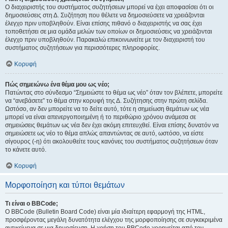
Ο διαχειριστής του συστήματος συζητήσεων μπορεί να έχει αποφασίσει ότι οι
δημοσιεύσεις στη Δ. Συζήτηση που θέλετε να δημοσιεύσετε να χρειάζονται
έλεγχο πριν υποβληθούν. Είναι επίσης πιθανό ο διαχειριστής να σας έχει
τοποθετήσει σε μια ομάδα μελών των οποίων οι δημοσιεύσεις να χρειάζονται
έλεγχο πριν υποβληθούν. Παρακαλώ επικοινωνείτε με τον διαχειριστή του
συστήματος συζητήσεων για περισσότερες πληροφορίες.
Κορυφή
Πώς σημειώνω ένα θέμα μου ως νέο;
Πατώντας στο σύνδεσμο “Σημειώστε το θέμα ως νέο” όταν τον βλέπετε, μπορείτε
να “ανεβάσετε” το θέμα στην κορυφή της Δ. Συζήτησης στην πρώτη σελίδα.
Ωστόσο, αν δεν μπορείτε να το δείτε αυτό, τότε η σημείωση θεμάτων ως νέα
μπορεί να είναι απενεργοποιημένη ή το περιθώριο χρόνου ανάμεσα σε
σημειώσεις θεμάτων ως νέα δεν έχει ακόμη επιτευχθεί. Είναι επίσης δυνατόν να
σημειώσετε ως νέο το θέμα απλώς απαντώντας σε αυτό, ωστόσο, να είστε
σίγουρος (-η) ότι ακολουθείτε τους κανόνες του συστήματος συζητήσεων όταν
το κάνετε αυτό.
Κορυφή
Μορφοποίηση και τύποι θεμάτων
Τι είναι ο BBCode;
Ο BBCode (Bulletin Board Code) είναι μία ιδιαίτερη εφαρμογή της HTML,
προσφέροντας μεγάλη δυνατότητα ελέγχου της μορφοποίησης σε συγκεκριμένα