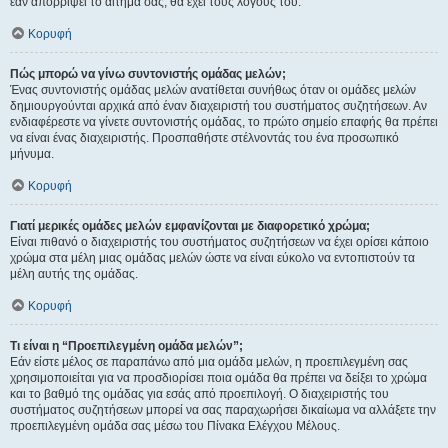
εάν απορρίψει το αίτημα σας, θα έχει τους λόγους του.
Κορυφή
Πώς μπορώ να γίνω συντονιστής ομάδας μελών;
Ένας συντονιστής ομάδας μελών ανατίθεται συνήθως όταν οι ομάδες μελών
δημιουργούνται αρχικά από έναν διαχειριστή του συστήματος συζητήσεων. Αν
ενδιαφέρεστε να γίνετε συντονιστής ομάδας, το πρώτο σημείο επαφής θα πρέπει
να είναι ένας διαχειριστής. Προσπαθήστε στέλνοντάς του ένα προσωπικό
μήνυμα.
Κορυφή
Γιατί μερικές ομάδες μελών εμφανίζονται με διαφορετικό χρώμα;
Είναι πιθανό ο διαχειριστής του συστήματος συζητήσεων να έχει ορίσει κάποιο
χρώμα στα μέλη μιας ομάδας μελών ώστε να είναι εύκολο να εντοπιστούν τα
μέλη αυτής της ομάδας.
Κορυφή
Τι είναι η “Προεπιλεγμένη ομάδα μελών”;
Εάν είστε μέλος σε παραπάνω από μια ομάδα μελών, η προεπιλεγμένη σας
χρησιμοποιείται για να προσδιορίσει ποια ομάδα θα πρέπει να δείξει το χρώμα
και το βαθμό της ομάδας για εσάς από προεπιλογή. Ο διαχειριστής του
συστήματος συζητήσεων μπορεί να σας παραχωρήσει δικαίωμα να αλλάξετε την
προεπιλεγμένη ομάδα σας μέσω του Πίνακα Ελέγχου Μέλους.