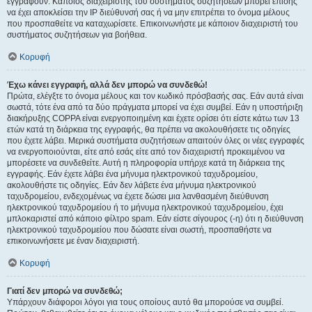
εγγραφούν. Κάποιος διαχειριστής του συστήματος συζητήσεων μπορεί επίσης
να έχει αποκλείσει την IP διεύθυνσή σας ή να μην επιτρέπει το όνομα μέλους
που προσπαθείτε να καταχωρίσετε. Επικοινωνήστε με κάποιον διαχειριστή του
συστήματος συζητήσεων για βοήθεια.
Κορυφή
Έχω κάνει εγγραφή, αλλά δεν μπορώ να συνδεθώ!
Πρώτα, ελέγξτε το όνομα μέλους και τον κωδικό πρόσβασής σας. Εάν αυτά είναι
σωστά, τότε ένα από τα δύο πράγματα μπορεί να έχει συμβεί. Εάν η υποστήριξη
διακήρυξης COPPA είναι ενεργοποιημένη και έχετε ορίσει ότι είστε κάτω των 13
ετών κατά τη διάρκεια της εγγραφής, θα πρέπει να ακολουθήσετε τις οδηγίες
που έχετε λάβει. Μερικά συστήματα συζητήσεων απαιτούν όλες οι νέες εγγραφές
να ενεργοποιούνται, είτε από εσάς είτε από τον διαχειριστή προκειμένου να
μπορέσετε να συνδεθείτε. Αυτή η πληροφορία υπήρχε κατά τη διάρκεια της
εγγραφής. Εάν έχετε λάβει ένα μήνυμα ηλεκτρονικού ταχυδρομείου,
ακολουθήστε τις οδηγίες. Εάν δεν λάβετε ένα μήνυμα ηλεκτρονικού
ταχυδρομείου, ενδεχομένως να έχετε δώσει μια λανθασμένη διεύθυνση
ηλεκτρονικού ταχυδρομείου ή το μήνυμα ηλεκτρονικού ταχυδρομείου, έχει
μπλοκαριστεί από κάποιο φίλτρο spam. Εάν είστε σίγουρος (-η) ότι η διεύθυνση
ηλεκτρονικού ταχυδρομείου που δώσατε είναι σωστή, προσπαθήστε να
επικοινωνήσετε με έναν διαχειριστή.
Κορυφή
Γιατί δεν μπορώ να συνδεθώ;
Υπάρχουν διάφοροι λόγοι για τους οποίους αυτό θα μπορούσε να συμβεί.