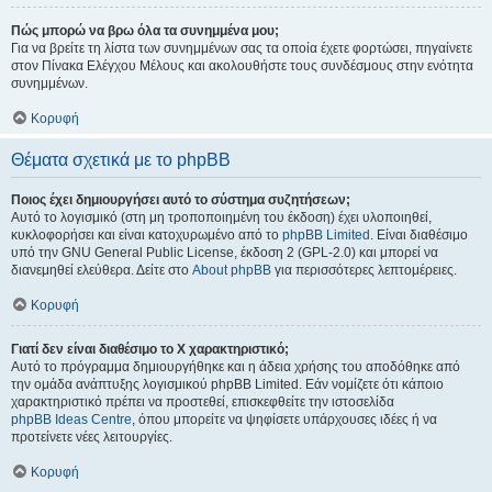
Πώς μπορώ να βρω όλα τα συνημμένα μου;
Για να βρείτε τη λίστα των συνημμένων σας τα οποία έχετε φορτώσει, πηγαίνετε
στον Πίνακα Ελέγχου Μέλους και ακολουθήστε τους συνδέσμους στην ενότητα
συνημμένων.
Κορυφή
Θέματα σχετικά με το phpBB
Ποιος έχει δημιουργήσει αυτό το σύστημα συζητήσεων;
Αυτό το λογισμικό (στη μη τροποποιημένη του έκδοση) έχει υλοποιηθεί,
κυκλοφορήσει και είναι κατοχυρωμένο από το
phpBB Limited
. Είναι διαθέσιμο
υπό την GNU General Public License, έκδοση 2 (GPL-2.0) και μπορεί να
διανεμηθεί ελεύθερα. Δείτε στο
About phpBB
για περισσότερες λεπτομέρειες.
Κορυφή
Γιατί δεν είναι διαθέσιμο το Χ χαρακτηριστικό;
Αυτό το πρόγραμμα δημιουργήθηκε και η άδεια χρήσης του αποδόθηκε από
την ομάδα ανάπτυξης λογισμικού phpBB Limited. Εάν νομίζετε ότι κάποιο
χαρακτηριστικό πρέπει να προστεθεί, επισκεφθείτε την ιστοσελίδα
phpBB Ideas Centre
, όπου μπορείτε να ψηφίσετε υπάρχουσες ιδέες ή να
προτείνετε νέες λειτουργίες.
Κορυφή