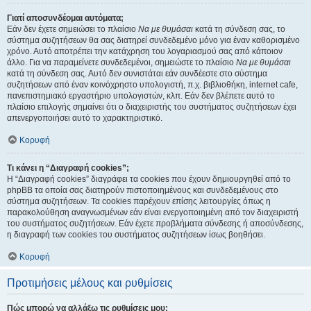
Γιατί αποσυνδέομαι αυτόματα;
Εάν δεν έχετε σημειώσει το πλαίσιο
Να με θυμάσαι
κατά τη σύνδεση σας, το
σύστημα συζητήσεων θα σας διατηρεί συνδεδεμένο μόνο για έναν καθορισμένο
χρόνο. Αυτό αποτρέπει την κατάχρηση του λογαριασμού σας από κάποιον
άλλο. Για να παραμείνετε συνδεδεμένοι, σημειώστε το πλαίσιο
Να με θυμάσαι
κατά τη σύνδεση σας. Αυτό δεν συνιστάται εάν συνδέεστε στο σύστημα
συζητήσεων από έναν κοινόχρηστο υπολογιστή, π.χ. βιβλιοθήκη, internet cafe,
πανεπιστημιακό εργαστήριο υπολογιστών, κλπ. Εάν δεν βλέπετε αυτό το
πλαίσιο επιλογής σημαίνει ότι ο διαχειριστής του συστήματος συζητήσεων έχει
απενεργοποιήσει αυτό το χαρακτηριστικό.
Κορυφή
Τι κάνει η “Διαγραφή cookies”;
Η “Διαγραφή cookies” διαγράφει τα cookies που έχουν δημιουργηθεί από το
phpBB τα οποία σας διατηρούν πιστοποιημένους και συνδεδεμένους στο
σύστημα συζητήσεων. Τα cookies παρέχουν επίσης λειτουργίες όπως η
παρακολούθηση αναγνωσμένων εάν είναι ενεργοποιημένη από τον διαχειριστή
του συστήματος συζητήσεων. Εάν έχετε προβλήματα σύνδεσης ή αποσύνδεσης,
η διαγραφή των cookies του συστήματος συζητήσεων ίσως βοηθήσει.
Κορυφή
Προτιμήσεις μέλους και ρυθμίσεις
Πώς μπορώ να αλλάξω τις ρυθμίσεις μου;