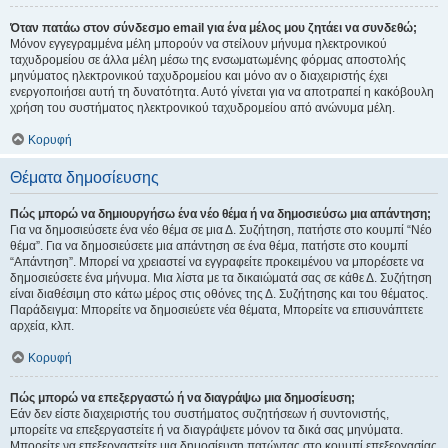
Όταν πατάω στον σύνδεσμο email για ένα μέλος μου ζητάει να συνδεθώ;
Μόνον εγγεγραμμένα μέλη μπορούν να στείλουν μήνυμα ηλεκτρονικού
ταχυδρομείου σε άλλα μέλη μέσω της ενσωματωμένης φόρμας αποστολής
μηνύματος ηλεκτρονικού ταχυδρομείου και μόνο αν ο διαχειριστής έχει
ενεργοποιήσει αυτή τη δυνατότητα. Αυτό γίνεται για να αποτραπεί η κακόβουλη
χρήση του συστήματος ηλεκτρονικού ταχυδρομείου από ανώνυμα μέλη.
Κορυφή
Θέματα δημοσίευσης
Πώς μπορώ να δημιουργήσω ένα νέο θέμα ή να δημοσιεύσω μια απάντηση;
Για να δημοσιεύσετε ένα νέο θέμα σε μια Δ. Συζήτηση, πατήστε στο κουμπί “Νέο
θέμα”. Για να δημοσιεύσετε μια απάντηση σε ένα θέμα, πατήστε στο κουμπί
“Απάντηση”. Μπορεί να χρειαστεί να εγγραφείτε προκειμένου να μπορέσετε να
δημοσιεύσετε ένα μήνυμα. Μια λίστα με τα δικαιώματά σας σε κάθε Δ. Συζήτηση
είναι διαθέσιμη στο κάτω μέρος στις οθόνες της Δ. Συζήτησης και του θέματος.
Παράδειγμα: Μπορείτε να δημοσιεύετε νέα θέματα, Μπορείτε να επισυνάπτετε
αρχεία, κλπ.
Κορυφή
Πώς μπορώ να επεξεργαστώ ή να διαγράψω μια δημοσίευση;
Εάν δεν είστε διαχειριστής του συστήματος συζητήσεων ή συντονιστής,
μπορείτε να επεξεργαστείτε ή να διαγράψετε μόνον τα δικά σας μηνύματα.
Μπορείτε να επεξεργαστείτε μια δημοσίευση πατώντας στο κουμπί επεξεργασίας