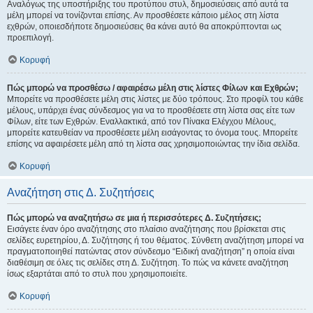
Αναλόγως της υποστήριξης του προτύπου στυλ, δημοσιεύσεις από αυτά τα
μέλη μπορεί να τονίζονται επίσης. Αν προσθέσετε κάποιο μέλος στη λίστα
εχθρών, οποιεσδήποτε δημοσιεύσεις θα κάνει αυτό θα αποκρύπτονται ως
προεπιλογή.
Κορυφή
Πώς μπορώ να προσθέσω / αφαιρέσω μέλη στις λίστες Φίλων και Εχθρών;
Μπορείτε να προσθέσετε μέλη στις λίστες με δύο τρόπους. Στο προφίλ του κάθε
μέλους, υπάρχει ένας σύνδεσμος για να το προσθέσετε στη λίστα σας είτε των
Φίλων, είτε των Εχθρών. Εναλλακτικά, από τον Πίνακα Ελέγχου Μέλους,
μπορείτε κατευθείαν να προσθέσετε μέλη εισάγοντας το όνομα τους. Μπορείτε
επίσης να αφαιρέσετε μέλη από τη λίστα σας χρησιμοποιώντας την ίδια σελίδα.
Κορυφή
Αναζήτηση στις Δ. Συζητήσεις
Πώς μπορώ να αναζητήσω σε μια ή περισσότερες Δ. Συζητήσεις;
Εισάγετε έναν όρο αναζήτησης στο πλαίσιο αναζήτησης που βρίσκεται στις
σελίδες ευρετηρίου, Δ. Συζήτησης ή του θέματος. Σύνθετη αναζήτηση μπορεί να
πραγματοποιηθεί πατώντας στον σύνδεσμο “Ειδική αναζήτηση” η οποία είναι
διαθέσιμη σε όλες τις σελίδες στη Δ. Συζήτηση. Το πώς να κάνετε αναζήτηση
ίσως εξαρτάται από το στυλ που χρησιμοποιείτε.
Κορυφή