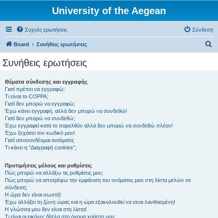
University of the Aegean
Συχνές ερωτήσεις
Σύνδεση
Α
Board
Συνήθεις ερωτήσεις
ν
Συνήθεις ερωτήσεις
α
ζ
Θέματα σύνδεσης και εγγραφής
Γιατί πρέπει να εγγραφώ;
ή
Τι είναι το COPPA;
τ
Γιατί δεν μπορώ να εγγραφώ;
Έχω κάνει εγγραφή, αλλά δεν μπορώ να συνδεθώ!
η
Γιατί δεν μπορώ να συνδεθώ;
Έχω εγγραφεί κατά το παρελθόν αλλά δεν μπορώ να συνδεθώ πλέον!
σ
Έχω ξεχάσει τον κωδικό μου!
η
Γιατί αποσυνδέομαι αυτόματα;
Τι κάνει η “Διαγραφή cookies”;
Προτιμήσεις μέλους και ρυθμίσεις
Πώς μπορώ να αλλάξω τις ρυθμίσεις μου;
Πώς μπορώ να αποτρέψω την εμφάνιση του ονόματος μου στη λίστα μελών σε
σύνδεση;
Η ώρα δεν είναι σωστή!
Έχω αλλάξει τη ζώνη ώρας και η ώρα εξακολουθεί να είναι λανθασμένη!
Η γλώσσα μου δεν είναι στη λίστα!
Τι είναι οι εικόνες δίπλα στο όνομα χρήστη μου;