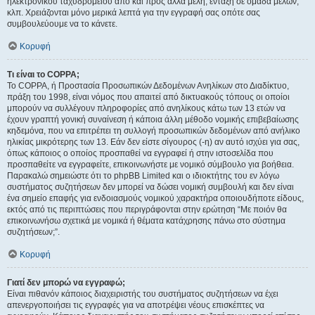
ηλεκτρονικού ταχυδρομείου από και προς άλλα μέλη, ένταξη σε ομάδα μελών,
κλπ. Χρειάζονται μόνο μερικά λεπτά για την εγγραφή σας οπότε σας
συμβουλεύουμε να το κάνετε.
Κορυφή
Τι είναι το COPPA;
Το COPPA, ή Προστασία Προσωπικών Δεδομένων Ανηλίκων στο Διαδίκτυο,
πράξη του 1998, είναι νόμος που απαιτεί από δικτυακούς τόπους οι οποίοι
μπορούν να συλλέγουν πληροφορίες από ανηλίκους κάτω των 13 ετών να
έχουν γραπτή γονική συναίνεση ή κάποια άλλη μέθοδο νομικής επιβεβαίωσης
κηδεμόνα, που να επιτρέπει τη συλλογή προσωπικών δεδομένων από ανήλικο
ηλικίας μικρότερης των 13. Εάν δεν είστε σίγουρος (-η) αν αυτό ισχύει για σας,
όπως κάποιος ο οποίος προσπαθεί να εγγραφεί ή στην ιστοσελίδα που
προσπαθείτε να εγγραφείτε, επικοινωνήστε με νομικό σύμβουλο για βοήθεια.
Παρακαλώ σημειώστε ότι το phpBB Limited και ο ιδιοκτήτης του εν λόγω
συστήματος συζητήσεων δεν μπορεί να δώσει νομική συμβουλή και δεν είναι
ένα σημείο επαφής για ενδοιασμούς νομικού χαρακτήρα οποιουδήποτε είδους,
εκτός από τις περιπτώσεις που περιγράφονται στην ερώτηση “Με ποιόν θα
επικοινωνήσω σχετικά με νομικά ή θέματα κατάχρησης πάνω στο σύστημα
συζητήσεων;”.
Κορυφή
Γιατί δεν μπορώ να εγγραφώ;
Είναι πιθανόν κάποιος διαχειριστής του συστήματος συζητήσεων να έχει
απενεργοποιήσει τις εγγραφές για να αποτρέψει νέους επισκέπτες να