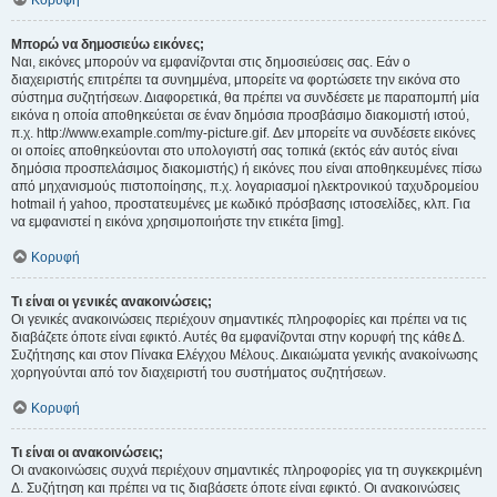
Κορυφή
Μπορώ να δημοσιεύω εικόνες;
Ναι, εικόνες μπορούν να εμφανίζονται στις δημοσιεύσεις σας. Εάν ο
διαχειριστής επιτρέπει τα συνημμένα, μπορείτε να φορτώσετε την εικόνα στο
σύστημα συζητήσεων. Διαφορετικά, θα πρέπει να συνδέσετε με παραπομπή μία
εικόνα η οποία αποθηκεύεται σε έναν δημόσια προσβάσιμο διακομιστή ιστού,
π.χ. http://www.example.com/my-picture.gif. Δεν μπορείτε να συνδέσετε εικόνες
οι οποίες αποθηκεύονται στο υπολογιστή σας τοπικά (εκτός εάν αυτός είναι
δημόσια προσπελάσιμος διακομιστής) ή εικόνες που είναι αποθηκευμένες πίσω
από μηχανισμούς πιστοποίησης, π.χ. λογαριασμοί ηλεκτρονικού ταχυδρομείου
hotmail ή yahoo, προστατευμένες με κωδικό πρόσβασης ιστοσελίδες, κλπ. Για
να εμφανιστεί η εικόνα χρησιμοποιήστε την ετικέτα [img].
Κορυφή
Τι είναι οι γενικές ανακοινώσεις;
Οι γενικές ανακοινώσεις περιέχουν σημαντικές πληροφορίες και πρέπει να τις
διαβάζετε όποτε είναι εφικτό. Αυτές θα εμφανίζονται στην κορυφή της κάθε Δ.
Συζήτησης και στον Πίνακα Ελέγχου Μέλους. Δικαιώματα γενικής ανακοίνωσης
χορηγούνται από τον διαχειριστή του συστήματος συζητήσεων.
Κορυφή
Τι είναι οι ανακοινώσεις;
Οι ανακοινώσεις συχνά περιέχουν σημαντικές πληροφορίες για τη συγκεκριμένη
Δ. Συζήτηση και πρέπει να τις διαβάσετε όποτε είναι εφικτό. Οι ανακοινώσεις