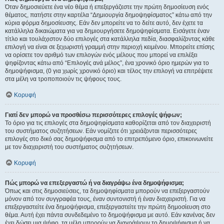
Όταν δημοσιεύετε ένα νέο θέμα ή επεξεργάζεστε την πρώτη δημοσίευση ενός
θέματος, πατήστε στην καρτέλα “Δημιουργία δημοψηφίσματος” κάτω από την
κύρια φόρμα δημοσίευσης. Εάν δεν μπορείτε να το δείτε αυτό, δεν έχετε τα
κατάλληλα δικαιώματα για να δημιουργήσετε δημοψηφίσματα. Εισάγετε έναν
τίτλο και τουλάχιστον δύο επιλογές στα κατάλληλα πεδία, διασφαλίζοντας κάθε
επιλογή να είναι σε ξεχωριστή γραμμή στην περιοχή κειμένου. Μπορείτε επίσης
να ορίσετε τον αριθμό των επιλογών ενός μέλους που μπορεί να επιλέξει
ψηφίζοντας κάτω από “Επιλογές ανά μέλος”, ένα χρονικό όριο ημερών για το
δημοψήφισμα, (0 για χωρίς χρονικό όριο) και τέλος την επιλογή να επιτρέψετε
στα μέλη να τροποποιούν τις ψήφους τους.
Κορυφή
Γιατί δεν μπορώ να προσθέσω περισσότερες επιλογές ψήφων;
Το όριο για τις επιλογές στα δημοψηφίσματα καθορίζεται από τον διαχειριστή
του συστήματος συζητήσεων. Εάν νομίζετε ότι χρειάζονται περισσότερες
επιλογές στο δικό σας δημοψήφισμα από το επιτρεπόμενο όριο, επικοινωνείτε
με τον διαχειριστή του συστήματος συζητήσεων.
Κορυφή
Πώς μπορώ να επεξεργαστώ ή να διαγράψω ένα δημοψήφισμα;
Όπως και στις δημοσιεύσεις, τα δημοψηφίσματα μπορούν να επεξεργαστούν
μόνον από τον συγγραφέα τους, έναν συντονιστή ή έναν διαχειριστή. Για να
επεξεργαστείτε ένα δημοψήφισμα, επεξεργαστείτε την πρώτη δημοσίευση στο
θέμα. Αυτή έχει πάντα συνδεδεμένο το δημοψήφισμα με αυτό. Εάν κανένας δεν
έχει δώσει μια ψήφο, τα μέλη μπορούν να διαγράψουν το δημοψήφισμα ή να