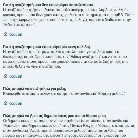
Γιατί η αναζήτησή μου δεν επιστρέφει αποτελέσματα;
Η αναζήτησή σας ήταν πιθανότατα πολύ ασαφής και περιελάμβανε πολλούς
κοινούς όρους που δεν έχουν καταχωρηθεί στο ευρετήριο από το phpBB. Γίνετε
πιο συγκεκριμένοι και χρησιμοποιήσετε τις επιλογές που είναι διαθέσιμες στην
“Ειδική αναζήτηση”.
Κορυφή
Γιατί η αναζήτηση μου επιστρέφει μια κενή σελίδα;
Η αναζήτησή σας επέστρεψε πολλά αποτελέσματα για να διαχειριστεί ο
διακομιστής ιστού. Χρησιμοποιήστε την “Ειδική αναζήτηση” και να είστε πιο
συγκεκριμένοι στους όρους που χρησιμοποιούνται και τις Δ. Συζητήσεις στις
οποίες θέλετε να γίνει η αναζήτηση.
Κορυφή
Πώς μπορώ να αναζητήσω για μέλη;
Επίσκεφθείτε τη λίστα μελών και πατήστε στον σύνδεσμο “Εύρεση μέλους”.
Κορυφή
Πώς μπορώ να βρω τις δημοσιεύσεις μου και τα θέματά μου;
Οι δημοσιεύσεις σας μπορούν να ανακτηθούν είτε πατώντας στον σύνδεσμο
“Εμφάνιση των δημοσιεύσεών σας” στον Πίνακα Ελέγχου Μέλους, είτε πατώντας
στον σύνδεσμο “Αναζήτηση δημοσιεύσεων μέλους” μέσω της σελίδας του
προφίλ σας ή πατώντας στο μενού “Γρήγορες συνδέσεις” στην κορυφή του