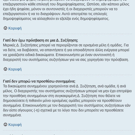
επεξεργαστούν κάθε επιλογή του δημοψηφίσματος. Ωστόσο, εάν κάποιο μέλος
έχει ήδη ψηφίσει, μόνον οι συντονιστές ή οι διαχειριστές μπορούν να το
επεξεργαστούν ή να το διαγράψουν. Αυτό αποτρέπει τις επιλογές
δημοψηφίσματος να αλλαχθούν εν εξελίξει ενός δημοψηφίσματος.
Κορυφή
Γιατί δεν έχω πρόσβαση σε μια Δ. Συζήτηση;
Μερικές Δ. Συζητήσεις μπορεί να περιορίζονται σε ορισμένα μέλη ή ομάδες. Για
να δείτε, να διαβάσετε, να απαντήσετε ή για οποιαδήποτε άλλη ενέργεια μπορεί
να χρειάζεστε ειδικά δικαιώματα. Επικοινωνήστε με έναν συντονιστή ή
διαχειριστή του συστήματος συζητήσεων για να σας χορηγήσει την πρόσβαση.
Κορυφή
Γιατί δεν μπορώ να προσθέσω συνημμένα;
Τα δικαιώματα συνημμένου χορηγούνται ανά Δ. Συζήτηση, ανά ομάδα, ή ανά
μέλος. Ο διαχειριστής του συστήματος συζητήσεων μπορεί να μην έχει επιτρέψει
την προσθήκη συνημμένων στη συγκεκριμένη Δ. Συζήτηση που θέλετε να
δημοσιεύσετε ή πιθανόν μόνο ορισμένες ομάδες μπορούν να προσθέτουν
συνημμένα. Επικοινωνήστε με τον διαχειριστή του συστήματος συζητήσεων εάν
δεν είστε σίγουρος (-η) σχετικά με το λόγο που δεν μπορείτε να προσθέσετε
συνημμένα.
Κορυφή