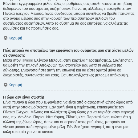
Εάν είστε εγγεγραμμένο μέλος, όλες οι ρυθμίσεις σας αποθηκεύονται στη βάση
δεδομένων του συστήματος συζητήσεων. Για να τις αλλάξετε, επισκεφθείτε τον
Πίνακα Ελέγχου Μέλους. Ένας σύνδεσμος μπορεί συνήθως να βρεθεί πατώντας
στο όνομα μέλους σας στην κορυφή των περισσότερων σελίδων του
συστήματος συζητήσεων. Αυτό το σύστημα θα σας επιτρέψει να αλλάξετε τις
ρυθμίσεις και τις προτιμήσεις σας.
Κορυφή
Πώς μπορώ να αποτρέψω την εμφάνιση του ονόματος μου στη λίστα μελών
σε σύνδεση;
Μέσα στον Πίνακα Ελέγχου Μέλους, στην καρτέλα “Προτιμήσεις Δ. Συζήτησης”,
θα βρείτε την επιλογή
Απόκρυψη των στοιχείων μου κατά τη διάρκεια της
σύνδεσης
. Ενεργοποιήστε αυτή την επιλογή και θα είστε ορατοί μόνο σε
διαχειριστές, συντονιστές και εσάς. Θα υπολογίζεστε ως μέλος με απόκρυψη.
Κορυφή
Η ώρα δεν είναι σωστή!
Είναι πιθανό η ώρα που εμφανίζεται να είναι από διαφορετική ζώνης ώρας από
αυτή στην οποία βρίσκεστε. Εάν αυτή είναι η περίπτωση, επισκεφθείτε τον
Πίνακα Ελέγχου Μέλους και αλλάξτε τη ζώνη ώρας για να ταιριάζει στην περιοχή
σας, π.χ. Λονδίνο, Παρίσι, Νέα Υόρκη, Σίδνεϋ, κλπ. Παρακαλώ σημειώστε ότι η
αλλαγή της ζώνης ώρας, όπως και οι περισσότερες ρυθμίσεις, μπορούν να
γίνουν μόνον από εγγεγραμμένα μέλη. Εάν δεν έχετε εγγραφεί, αυτή είναι μια
καλή ευκαιρία για να το κάνετε.