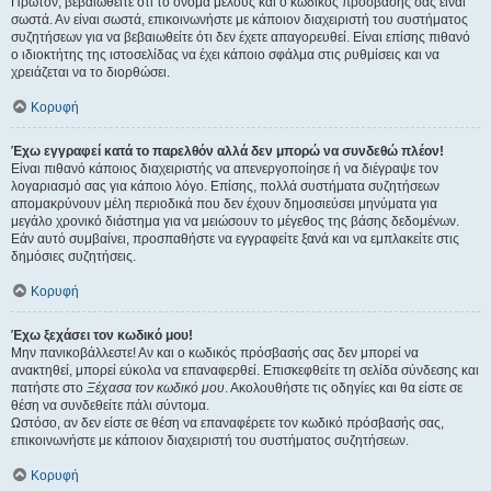
Πρώτον, βεβαιωθείτε ότι το όνομα μέλους και ο κωδικός πρόσβασής σας είναι
σωστά. Αν είναι σωστά, επικοινωνήστε με κάποιον διαχειριστή του συστήματος
συζητήσεων για να βεβαιωθείτε ότι δεν έχετε απαγορευθεί. Είναι επίσης πιθανό
ο ιδιοκτήτης της ιστοσελίδας να έχει κάποιο σφάλμα στις ρυθμίσεις και να
χρειάζεται να το διορθώσει.
Κορυφή
Έχω εγγραφεί κατά το παρελθόν αλλά δεν μπορώ να συνδεθώ πλέον!
Είναι πιθανό κάποιος διαχειριστής να απενεργοποίησε ή να διέγραψε τον
λογαριασμό σας για κάποιο λόγο. Επίσης, πολλά συστήματα συζητήσεων
απομακρύνουν μέλη περιοδικά που δεν έχουν δημοσιεύσει μηνύματα για
μεγάλο χρονικό διάστημα για να μειώσουν το μέγεθος της βάσης δεδομένων.
Εάν αυτό συμβαίνει, προσπαθήστε να εγγραφείτε ξανά και να εμπλακείτε στις
δημόσιες συζητήσεις.
Κορυφή
Έχω ξεχάσει τον κωδικό μου!
Μην πανικοβάλλεστε! Αν και ο κωδικός πρόσβασής σας δεν μπορεί να
ανακτηθεί, μπορεί εύκολα να επαναφερθεί. Επισκεφθείτε τη σελίδα σύνδεσης και
πατήστε στο
Ξέχασα τον κωδικό μου
. Ακολουθήστε τις οδηγίες και θα είστε σε
θέση να συνδεθείτε πάλι σύντομα.
Ωστόσο, αν δεν είστε σε θέση να επαναφέρετε τον κωδικό πρόσβασής σας,
επικοινωνήστε με κάποιον διαχειριστή του συστήματος συζητήσεων.
Κορυφή