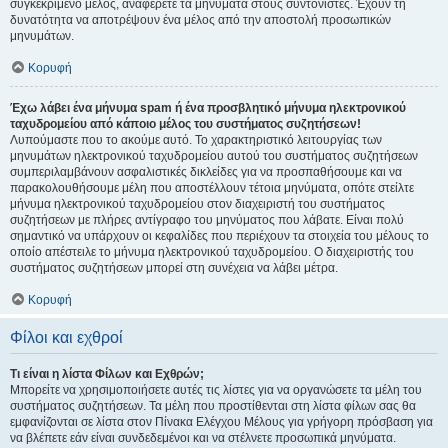
συγκεκριμένο μέλος, αναφέρετε τα μηνύματα στους συντονιστές. Έχουν τη
δυνατότητα να αποτρέψουν ένα μέλος από την αποστολή προσωπικών
μηνυμάτων.
Κορυφή
Έχω λάβει ένα μήνυμα spam ή ένα προσβλητικό μήνυμα ηλεκτρονικού
ταχυδρομείου από κάποιο μέλος του συστήματος συζητήσεων!
Λυπούμαστε που το ακούμε αυτό. Το χαρακτηριστικό λειτουργίας των
μηνυμάτων ηλεκτρονικού ταχυδρομείου αυτού του συστήματος συζητήσεων
συμπεριλαμβάνουν ασφαλιστικές δικλείδες για να προσπαθήσουμε και να
παρακολουθήσουμε μέλη που αποστέλλουν τέτοια μηνύματα, οπότε στείλτε
μήνυμα ηλεκτρονικού ταχυδρομείου στον διαχειριστή του συστήματος
συζητήσεων με πλήρες αντίγραφο του μηνύματος που λάβατε. Είναι πολύ
σημαντικό να υπάρχουν οι κεφαλίδες που περιέχουν τα στοιχεία του μέλους το
οποίο απέστειλε το μήνυμα ηλεκτρονικού ταχυδρομείου. Ο διαχειριστής του
συστήματος συζητήσεων μπορεί στη συνέχεια να λάβει μέτρα.
Κορυφή
Φίλοι και εχθροί
Τι είναι η λίστα Φίλων και Εχθρών;
Μπορείτε να χρησιμοποιήσετε αυτές τις λίστες για να οργανώσετε τα μέλη του
συστήματος συζητήσεων. Τα μέλη που προστίθενται στη λίστα φίλων σας θα
εμφανίζονται σε λίστα στον Πίνακα Ελέγχου Μέλους για γρήγορη πρόσβαση για
να βλέπετε εάν είναι συνδεδεμένοι και να στέλνετε προσωπικά μηνύματα.