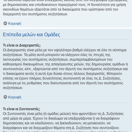
Τα εικονίδια θεμάτων είναι επιλεγμένες εικόνες από τον συγγραφέα σχετιζόμενες
με δημοσιεύσεις και υποδεικνύουν περιεχόμενό τους. Η δυνατότητα για χρήση
εικονιδίων θεμάτων εξαρτάται από τα δικαιώματα που ορίστηκαν από τον
διαχειριστή του συστήματος συζητήσεων.
Κορυφή
Επίπεδα μελών και Ομάδες
Τι είναι οι Διαχειριστές;
Οι Διαχειριστές είναι μέλη με τον υψηλότερο βαθμό ελέγχου σε όλο το σύστημα
συζητήσεων. Τα μέλη αυτά μπορούν να ελέγχουν όλες τις πτυχές της
λειτουργίας του συστήματος συζητήσεων, συμπεριλαμβανομένων του
καθορισμού δικαιωμάτων, της απαγόρευσης μελών, της δημιουργίας ομάδων ή
συντονιστών, κλπ., εξαρτώνται από τον ιδρυτή του συστήματος συζητήσεων και
τι δικαιώματα αυτός ή αυτή έχει δώσει στους άλλους διαχειριστές. Μπορούν
επίσης να έχουν πλήρεις δυνατότητες συντονιστή σε όλες τις Δ. Συζητήσεις,
ανάλογα με τις ρυθμίσεις που διατυπώνεται από τον ιδρυτή του συστήματος
συζητήσεων.
Κορυφή
Τι είναι οι Συντονιστές;
Οι Συντονιστές είναι μέλη (ή ομάδες μελών) που φροντίζουν τις Δ. Συζητήσεις
από μέρα σε μέρα. Έχουν το δικαίωμα να επεξεργάζονται ή να διαγράφουν
δημοσιεύσεις και να κλειδώνουν, να ξεκλειδώνουν, να μετακινούν, να
διαγράφουν και να διαχωρίζουν θέματα στη Δ. Συζήτηση που συντονίζουν.