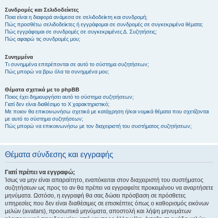
Συνδρομές και Σελιδοδείκτες
Ποια είναι η διαφορά ανάμεσα σε σελιδοδείκτη και συνδρομή;
Πώς προσθέτω σελιδοδείκτες ή εγγράφομαι σε συνδρομές σε συγκεκριμένα θέματα;
Πώς εγγράφομαι σε συνδρομές σε συγκεκριμένες Δ. Συζητήσεις;
Πώς αφαιρώ τις συνδρομές μου;
Συνημμένα
Τι συνημμένα επιτρέπονται σε αυτό το σύστημα συζητήσεων;
Πώς μπορώ να βρω όλα τα συνημμένα μου;
Θέματα σχετικά με το phpBB
Ποιος έχει δημιουργήσει αυτό το σύστημα συζητήσεων;
Γιατί δεν είναι διαθέσιμο το Χ χαρακτηριστικό;
Με ποιον θα επικοινωνήσω σχετικά με κατάχρηση ή/και νομικά θέματα που σχετίζονται
με αυτό το σύστημα συζητήσεων;
Πώς μπορώ να επικοινωνήσω με τον διαχειριστή του συστήματος συζητήσεων;
Θέματα σύνδεσης και εγγραφής
Γιατί πρέπει να εγγραφώ;
Ίσως να μην είναι απαραίτητο, εναπόκειται στον διαχειριστή του συστήματος
συζητήσεων ως προς το αν θα πρέπει να εγγραφείτε προκειμένου να αναρτήσετε
μηνύματα. Ωστόσο, η εγγραφή θα σας δώσει πρόσβαση σε πρόσθετες
υπηρεσίες που δεν είναι διαθέσιμες σε επισκέπτες όπως ο καθορισμός εικόνων
μελών (avatars), προσωπικά μηνύματα, αποστολή και λήψη μηνυμάτων