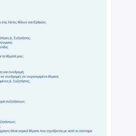
στις λίστες Φίλων και Εχθρών;
τερες Δ. Συζητήσεις;
ελέσματα;
ελίδα;
 τα θέματά μου;
τη και συνδρομή;
 σε συνδρομές σε συγκεκριμένα θέματα;
ένες Δ. Συζητήσεις;
τημα συζητήσεων;
;
συζητήσεων;
;
ρηση ή/και νομικά θέματα που σχετίζονται με αυτό το σύστημα