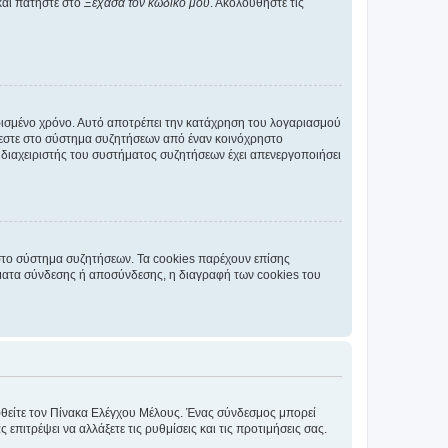
και πατήστε στο
Ξέχασα τον κωδικό μου
. Ακολουθήστε τις
ρισμένο χρόνο. Αυτό αποτρέπει την κατάχρηση του λογαριασμού
έεστε στο σύστημα συζητήσεων από έναν κοινόχρηστο
 ο διαχειριστής του συστήματος συζητήσεων έχει απενεργοποιήσει
στο σύστημα συζητήσεων. Τα cookies παρέχουν επίσης
ματα σύνδεσης ή αποσύνδεσης, η διαγραφή των cookies του
εφθείτε τον Πίνακα Ελέγχου Μέλους. Ένας σύνδεσμος μπορεί
ιτρέψει να αλλάξετε τις ρυθμίσεις και τις προτιμήσεις σας.