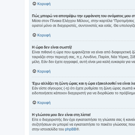
Κορυφή
Πώς μπορώ να αποτρέψω την εμφάνιση του ονόματος μου στ
Μέσα στον Πίνακα Ελέγχου Μέλους, στην καρτέλα “Προτιμήσεις 
ορατοί μόνο σε διαχειριστές, συντονιστές και εσάς. Θα υπολογί
Κορυφή
Η ώρα δεν είναι σωστή!
Είναι πιθανό η ώρα που εμφανίζεται να είναι από διαφορετική 
ταιριάζει στην περιοχή σας, π.χ. Λονδίνο, Παρίσι, Νέα Υόρκη,
μέλη. Εάν δεν έχετε εγγραφεί, αυτή είναι μια καλή ευκαιρία για να
Κορυφή
Έχω αλλάξει τη ζώνη ώρας και η ώρα εξακολουθεί να είναι λ
Εάν είστε σίγουρος (-η) ότι έχετε ρυθμίσει τη ζώνη ώρας σωστά
ειδοποιήσετε κάποιον διαχειριστή για να διορθώσει το πρόβλημ
Κορυφή
Η γλώσσα μου δεν είναι στη λίστα!
Είτε ο διαχειριστής δεν έχει εγκαταστήσει τη γλώσσα σας ή κα
συζητήσεων αν μπορεί να εγκαταστήσει το πακέτο γλώσσας που 
στην ιστοσελίδα του
phpBB
®.