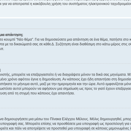
νεται για να αποτραπεί η κακόβουλη χρήση του συστήματος ηλεκτρονικού ταχυδρομεί
μια απάντηση;
στο κουμπί “Νέο θέμα”. Για να δημοσιεύσετε μια απάντηση σε ένα θέμα, πατήστε στο 
τα με τα δικαιώματά σας σε κάθε Δ. Συζήτηση είναι διαθέσιμη στο κάτω μέρος στις 
λπ.
;
νιστής, μπορείτε να επεξεργαστείτε ή να διαγράψετε μόνον τα δικά σας μηνύματα. 
μένο χρόνο αφότου έγινε η δημοσίευση. Αν κάποιος έχει ήδη απαντήσει στη δημοσίε
τήκατε το μήνυμα αυτό, μαζί με την ημερομηνία και την ώρα. Αυτό εμφανίζεται μόνο
 ωστόσο αυτοί μπορούν να αφήσουν μια σημείωση ως προς το γιατί έχουν επεξεργασ
υση από τη στιγμή που κάποιος έχει απαντήσει.
α δημιουργήσετε μια μέσω του Πίνακα Ελέγχου Μέλους. Μόλις δημιουργηθεί, μπορε
 υπογραφή σας. Μπορείτε επίσης να προσθέσετε μια υπογραφή ως προεπιλογή για ό
ορείτε και πάλι να αποτρέψετε να προστεθεί μια υπογραφή σε κάποιες μεμονωμένες