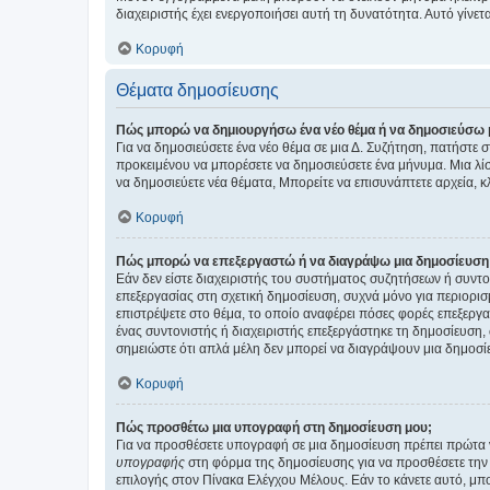
διαχειριστής έχει ενεργοποιήσει αυτή τη δυνατότητα. Αυτό γί
Κορυφή
Θέματα δημοσίευσης
Πώς μπορώ να δημιουργήσω ένα νέο θέμα ή να δημοσιεύσω 
Για να δημοσιεύσετε ένα νέο θέμα σε μια Δ. Συζήτηση, πατήστε 
προκειμένου να μπορέσετε να δημοσιεύσετε ένα μήνυμα. Μια λίσ
να δημοσιεύετε νέα θέματα, Μπορείτε να επισυνάπτετε αρχεία, κ
Κορυφή
Πώς μπορώ να επεξεργαστώ ή να διαγράψω μια δημοσίευση
Εάν δεν είστε διαχειριστής του συστήματος συζητήσεων ή συντο
επεξεργασίας στη σχετική δημοσίευση, συχνά μόνο για περιορισ
επιστρέψετε στο θέμα, το οποίο αναφέρει πόσες φορές επεξεργασ
ένας συντονιστής ή διαχειριστής επεξεργάστηκε τη δημοσίευση,
σημειώστε ότι απλά μέλη δεν μπορεί να διαγράψουν μια δημοσίε
Κορυφή
Πώς προσθέτω μια υπογραφή στη δημοσίευση μου;
Για να προσθέσετε υπογραφή σε μια δημοσίευση πρέπει πρώτα ν
υπογραφής
στη φόρμα της δημοσίευσης για να προσθέσετε την
επιλογής στον Πίνακα Ελέγχου Μέλους. Εάν το κάνετε αυτό, μπ