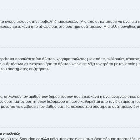
 το όνομα μέλους στην προβολή δημοσιεύσεων. Μια από αυτές μπορεί να είναι μια ει
σεις έχετε κάνει ή το αξίωμα σας στο σύστημα συζητήσεων. Μια άλλη, συνήθως μεγ
ρείτε να προσθέσετε ένα άβαταρ, χρησιμοποιώντας μια από τις ακόλουθες τέσσερι
συζητήσεων να ενεργοποιήσει τα άβαταρ και να επιλέξει τον τρόπο με τον οποίο μπ
ή του συστήματος συζητήσεων.
ς, δηλώνουν τον αριθμό των δημοσιεύσεων που έχετε κάνει ή είναι αναγνωριστικό ορι
του συστήματος συζητήσεων δεδομένου ότι αυτό καθορίζεται από τον διαχειριστή 
μόνο για να ανεβάσετε τον βαθμό σας. Τα περισσότερα συστήματα συζητήσεων δεν τ
να συνδεθώ;
ονικού ταχυδρομείου σε άλλα μέλη μέσω της ενσωματωμένης φόρμας αποστολής μη