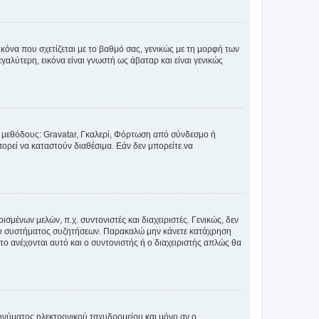
κόνα που σχετίζεται με το βαθμό σας, γενικώς με τη μορφή των
αλύτερη, εικόνα είναι γνωστή ως άβαταρ και είναι γενικώς
ς μεθόδους: Gravatar, Γκαλερί, Φόρτωση από σύνδεσμο ή
ορεί να καταστούν διαθέσιμα. Εάν δεν μπορείτε να
σμένων μελών, π.χ. συντονιστές και διαχειριστές. Γενικώς, δεν
του συστήματος συζητήσεων. Παρακαλώ μην κάνετε κατάχρηση
ο ανέχονται αυτό και ο συντονιστής ή ο διαχειριστής απλώς θα
νύματος ηλεκτρονικού ταχυδρομείου και μόνο αν ο