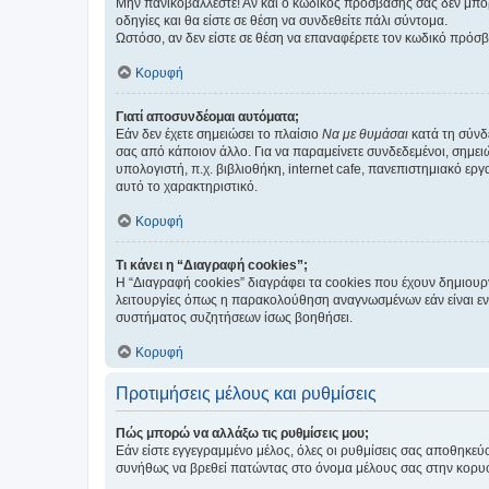
Μην πανικοβάλλεστε! Αν και ο κωδικός πρόσβασής σας δεν μπορ
οδηγίες και θα είστε σε θέση να συνδεθείτε πάλι σύντομα.
Ωστόσο, αν δεν είστε σε θέση να επαναφέρετε τον κωδικό πρόσ
Κορυφή
Γιατί αποσυνδέομαι αυτόματα;
Εάν δεν έχετε σημειώσει το πλαίσιο
Να με θυμάσαι
κατά τη σύνδ
σας από κάποιον άλλο. Για να παραμείνετε συνδεδεμένοι, σημει
υπολογιστή, π.χ. βιβλιοθήκη, internet cafe, πανεπιστημιακό ερ
αυτό το χαρακτηριστικό.
Κορυφή
Τι κάνει η “Διαγραφή cookies”;
Η “Διαγραφή cookies” διαγράφει τα cookies που έχουν δημιου
λειτουργίες όπως η παρακολούθηση αναγνωσμένων εάν είναι εν
συστήματος συζητήσεων ίσως βοηθήσει.
Κορυφή
Προτιμήσεις μέλους και ρυθμίσεις
Πώς μπορώ να αλλάξω τις ρυθμίσεις μου;
Εάν είστε εγγεγραμμένο μέλος, όλες οι ρυθμίσεις σας αποθηκε
συνήθως να βρεθεί πατώντας στο όνομα μέλους σας στην κορυφή