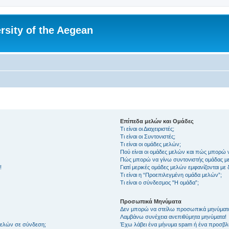
rsity of the Aegean
Επίπεδα μελών και Ομάδες
Τι είναι οι Διαχειριστές;
Τι είναι οι Συντονιστές;
Τι είναι οι ομάδες μελών;
Πού είναι οι ομάδες μελών και πώς μπορώ 
Πώς μπορώ να γίνω συντονιστής ομάδας μ
!
Γιατί μερικές ομάδες μελών εμφανίζονται με
Τι είναι η “Προεπιλεγμένη ομάδα μελών”;
Τι είναι ο σύνδεσμος "Η ομάδα”;
Προσωπικά Μηνύματα
Δεν μπορώ να στείλω προσωπικά μηνύματ
Λαμβάνω συνέχεια ανεπιθύμητα μηνύματα!
μελών σε σύνδεση;
Έχω λάβει ένα μήνυμα spam ή ένα προσβλη