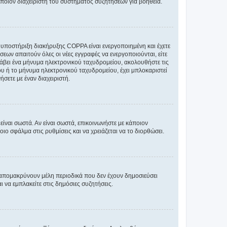
άποιον διαχειριστή του συστήματος συζητήσεων για βοήθεια.
η υποστήριξη διακήρυξης COPPA είναι ενεργοποιημένη και έχετε
σεων απαιτούν όλες οι νέες εγγραφές να ενεργοποιούνται, είτε
 λάβει ένα μήνυμα ηλεκτρονικού ταχυδρομείου, ακολουθήστε τις
υ ή το μήνυμα ηλεκτρονικού ταχυδρομείου, έχει μπλοκαριστεί
σετε με έναν διαχειριστή.
ίναι σωστά. Αν είναι σωστά, επικοινωνήστε με κάποιον
οιο σφάλμα στις ρυθμίσεις και να χρειάζεται να το διορθώσει.
 απομακρύνουν μέλη περιοδικά που δεν έχουν δημοσιεύσει
 να εμπλακείτε στις δημόσιες συζητήσεις.