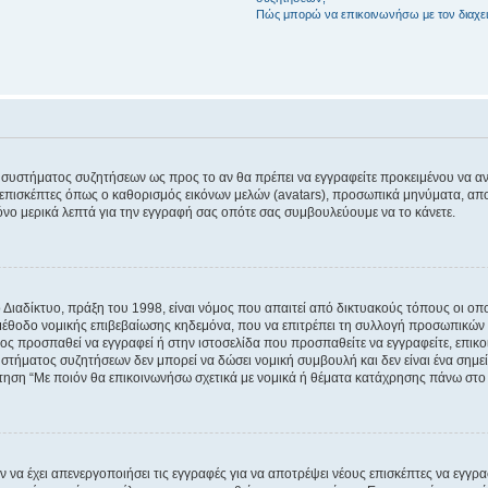
Πώς μπορώ να επικοινωνήσω με τον διαχει
του συστήματος συζητήσεων ως προς το αν θα πρέπει να εγγραφείτε προκειμένου να 
ε επισκέπτες όπως ο καθορισμός εικόνων μελών (avatars), προσωπικά μηνύματα, 
μόνο μερικά λεπτά για την εγγραφή σας οπότε σας συμβουλεύουμε να το κάνετε.
ιαδίκτυο, πράξη του 1998, είναι νόμος που απαιτεί από δικτυακούς τόπους οι ο
μέθοδο νομικής επιβεβαίωσης κηδεμόνα, που να επιτρέπει τη συλλογή προσωπικών 
ποίος προσπαθεί να εγγραφεί ή στην ιστοσελίδα που προσπαθείτε να εγγραφείτε, επ
 συστήματος συζητήσεων δεν μπορεί να δώσει νομική συμβουλή και δεν είναι ένα ση
ώτηση “Με ποιόν θα επικοινωνήσω σχετικά με νομικά ή θέματα κατάχρησης πάνω στο
ν να έχει απενεργοποιήσει τις εγγραφές για να αποτρέψει νέους επισκέπτες να εγγ