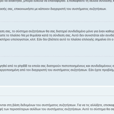
εί να ανακτηθεί, μπορεί εύκολα να επαναφερθεί. Επισκεφθείτε τη σελίδα σύνδεσης 
βασής σας, επικοινωνήστε με κάποιον διαχειριστή του συστήματος συζητήσεων.
εση σας, το σύστημα συζητήσεων θα σας διατηρεί συνδεδεμένο μόνο για έναν καθο
ώστε το πλαίσιο
Να με θυμάσαι
κατά τη σύνδεση σας. Αυτό δεν συνιστάται εάν συνδ
γαστήριο υπολογιστών, κλπ. Εάν δεν βλέπετε αυτό το πλαίσιο επιλογής σημαίνει ότι
ργηθεί από το phpBB τα οποία σας διατηρούν πιστοποιημένους και συνδεδεμένους 
εργοποιημένη από τον διαχειριστή του συστήματος συζητήσεων. Εάν έχετε προβλή
ύονται στη βάση δεδομένων του συστήματος συζητήσεων. Για να τις αλλάξετε, επισκ
 των περισσότερων σελίδων του συστήματος συζητήσεων. Αυτό το σύστημα θα σας επ