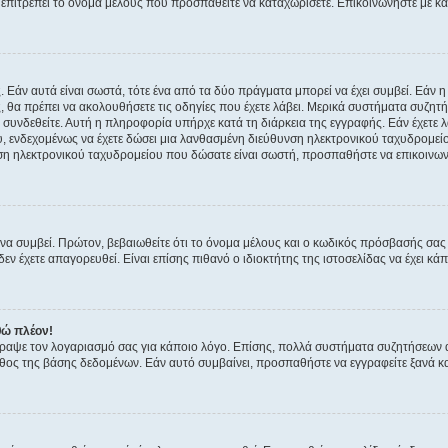
ην επιτρέπει το όνομα μέλους που προσπαθείτε να καταχωρίσετε. Επικοινωνήστε με κ
 Εάν αυτά είναι σωστά, τότε ένα από τα δύο πράγματα μπορεί να έχει συμβεί. Εάν 
ής, θα πρέπει να ακολουθήσετε τις οδηγίες που έχετε λάβει. Μερικά συστήματα συζητή
α συνδεθείτε. Αυτή η πληροφορία υπήρχε κατά τη διάρκεια της εγγραφής. Εάν έχετε
υ, ενδεχομένως να έχετε δώσει μια λανθασμένη διεύθυνση ηλεκτρονικού ταχυδρομείο
νση ηλεκτρονικού ταχυδρομείου που δώσατε είναι σωστή, προσπαθήστε να επικοινωνή
 συμβεί. Πρώτον, βεβαιωθείτε ότι το όνομα μέλους και ο κωδικός πρόσβασής σας ε
εν έχετε απαγορευθεί. Είναι επίσης πιθανό ο ιδιοκτήτης της ιστοσελίδας να έχει κάπ
θώ πλέον!
έγραψε τον λογαριασμό σας για κάποιο λόγο. Επίσης, πολλά συστήματα συζητήσεων
θος της βάσης δεδομένων. Εάν αυτό συμβαίνει, προσπαθήστε να εγγραφείτε ξανά και