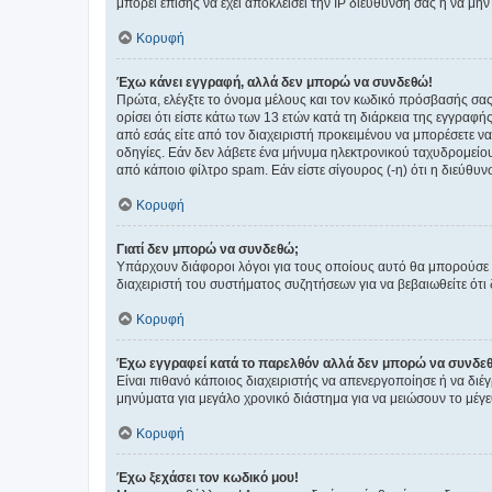
μπορεί επίσης να έχει αποκλείσει την IP διεύθυνσή σας ή να μ
Κορυφή
Έχω κάνει εγγραφή, αλλά δεν μπορώ να συνδεθώ!
Πρώτα, ελέγξτε το όνομα μέλους και τον κωδικό πρόσβασής σας.
ορίσει ότι είστε κάτω των 13 ετών κατά τη διάρκεια της εγγραφ
από εσάς είτε από τον διαχειριστή προκειμένου να μπορέσετε ν
οδηγίες. Εάν δεν λάβετε ένα μήνυμα ηλεκτρονικού ταχυδρομείο
από κάποιο φίλτρο spam. Εάν είστε σίγουρος (-η) ότι η διεύθυ
Κορυφή
Γιατί δεν μπορώ να συνδεθώ;
Υπάρχουν διάφοροι λόγοι για τους οποίους αυτό θα μπορούσε να
διαχειριστή του συστήματος συζητήσεων για να βεβαιωθείτε ότι δ
Κορυφή
Έχω εγγραφεί κατά το παρελθόν αλλά δεν μπορώ να συνδε
Είναι πιθανό κάποιος διαχειριστής να απενεργοποίησε ή να δι
μηνύματα για μεγάλο χρονικό διάστημα για να μειώσουν το μέγε
Κορυφή
Έχω ξεχάσει τον κωδικό μου!