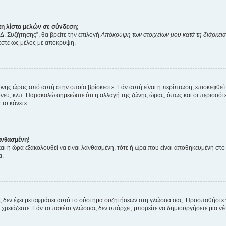
η λίστα μελών σε σύνδεση;
Δ. Συζήτησης”, θα βρείτε την επιλογή
Απόκρυψη των στοιχείων μου κατά τη διάρκει
ζεστε ως μέλος με απόκρυψη.
ζώνης ώρας από αυτή στην οποία βρίσκεστε. Εάν αυτή είναι η περίπτωση, επισκεφθεί
 Σίδνεϋ, κλπ. Παρακαλώ σημειώστε ότι η αλλαγή της ζώνης ώρας, όπως και οι περισσ
 το κάνετε.
ανθασμένη!
 και η ώρα εξακολουθεί να είναι λανθασμένη, τότε ή ώρα που είναι αποθηκευμένη στ
α.
νείς δεν έχει μεταφράσει αυτό το σύστημα συζητήσεων στη γλώσσα σας. Προσπαθήστε
χρειάζεστε. Εάν το πακέτο γλώσσας δεν υπάρχει, μπορείτε να δημιουργήσετε μια ν