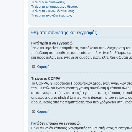
Τι είναι οι ανακοινώσεις;
Τι είναι τα επισημασμένα θέματα;
Τι είναι τα κλειδωμένα θέματα;
Τι είναι τα εικονίδια θεμάτων;
Θέματα σύνδεσης και εγγραφής
Γιατί πρέπει να εγγραφώ;
Ίσως να μην είναι απαραίτητο, εναπόκειται στον διαχειριστή 
πρόσβαση σε πρόσθετες υπηρεσίες που δεν είναι διαθέσιμες σ
και προς άλλα μέλη, ένταξη σε ομάδα μελών, κλπ. Χρειάζονται 
Κορυφή
Τι είναι το COPPA;
Το COPPA, ή Προστασία Προσωπικών Δεδομένων Ανηλίκων στο Δ
των 13 ετών να έχουν γραπτή γονική συναίνεση ή κάποια άλλη 
είστε σίγουρος (-η) αν αυτό ισχύει για σας, όπως κάποιος ο ο
σημειώστε ότι το phpBB Limited και ο ιδιοκτήτης του εν λόγω
είδους, εκτός από τις περιπτώσεις που περιγράφονται στην ερ
Κορυφή
Γιατί δεν μπορώ να εγγραφώ;
Είναι πιθανόν κάποιος διαχειριστής του συστήματος συζητήσεω