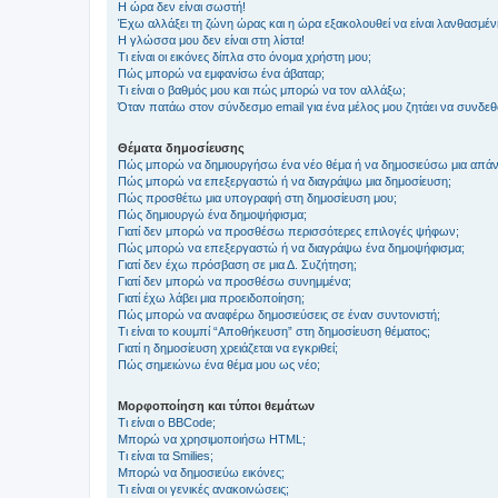
Η ώρα δεν είναι σωστή!
Έχω αλλάξει τη ζώνη ώρας και η ώρα εξακολουθεί να είναι λανθασμέν
Η γλώσσα μου δεν είναι στη λίστα!
Τι είναι οι εικόνες δίπλα στο όνομα χρήστη μου;
Πώς μπορώ να εμφανίσω ένα άβαταρ;
Τι είναι ο βαθμός μου και πώς μπορώ να τον αλλάξω;
Όταν πατάω στον σύνδεσμο email για ένα μέλος μου ζητάει να συνδε
Θέματα δημοσίευσης
Πώς μπορώ να δημιουργήσω ένα νέο θέμα ή να δημοσιεύσω μια απάν
Πώς μπορώ να επεξεργαστώ ή να διαγράψω μια δημοσίευση;
Πώς προσθέτω μια υπογραφή στη δημοσίευση μου;
Πώς δημιουργώ ένα δημοψήφισμα;
Γιατί δεν μπορώ να προσθέσω περισσότερες επιλογές ψήφων;
Πώς μπορώ να επεξεργαστώ ή να διαγράψω ένα δημοψήφισμα;
Γιατί δεν έχω πρόσβαση σε μια Δ. Συζήτηση;
Γιατί δεν μπορώ να προσθέσω συνημμένα;
Γιατί έχω λάβει μια προειδοποίηση;
Πώς μπορώ να αναφέρω δημοσιεύσεις σε έναν συντονιστή;
Τι είναι το κουμπί “Αποθήκευση” στη δημοσίευση θέματος;
Γιατί η δημοσίευση χρειάζεται να εγκριθεί;
Πώς σημειώνω ένα θέμα μου ως νέο;
Μορφοποίηση και τύποι θεμάτων
Τι είναι ο BBCode;
Μπορώ να χρησιμοποιήσω HTML;
Τι είναι τα Smilies;
Μπορώ να δημοσιεύω εικόνες;
Τι είναι οι γενικές ανακοινώσεις;