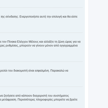
α της σύνδεσης
. Ενεργοποιήστε αυτή την επιλογή και θα είστε
τε τον Πίνακα Ελέγχου Μέλους και αλλάξτε τη ζώνη ώρας για να
ότερες ρυθμίσεις, μπορούν να γίνουν μόνον από εγγεγραμμένα
ο ρολόι του διακομιστή είναι εσφαλμένη. Παρακαλώ να
 να ζητήσετε από κάποιον διαχειριστή του συστήματος
έα μετάφραση. Περισσότερες πληροφορίες μπορείτε να βρείτε