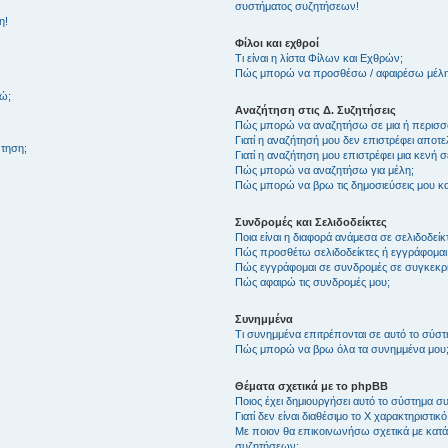
συστήματος συζητήσεων!
η!
Φίλοι και εχθροί
Τι είναι η λίστα Φίλων και Εχθρών;
Πώς μπορώ να προσθέσω / αφαιρέσω μέλη 
θώ;
Αναζήτηση στις Δ. Συζητήσεις
Πώς μπορώ να αναζητήσω σε μια ή περισσό
Γιατί η αναζήτησή μου δεν επιστρέφει αποτ
τηση;
Γιατί η αναζήτηση μου επιστρέφει μια κενή σ
Πώς μπορώ να αναζητήσω για μέλη;
Πώς μπορώ να βρω τις δημοσιεύσεις μου και
Συνδρομές και Σελιδοδείκτες
Ποια είναι η διαφορά ανάμεσα σε σελιδοδείκ
Πώς προσθέτω σελιδοδείκτες ή εγγράφομαι
Πώς εγγράφομαι σε συνδρομές σε συγκεκριμ
Πώς αφαιρώ τις συνδρομές μου;
Συνημμένα
Τι συνημμένα επιτρέπονται σε αυτό το σύσ
Πώς μπορώ να βρω όλα τα συνημμένα μου
Θέματα σχετικά με το phpBB
Ποιος έχει δημιουργήσει αυτό το σύστημα 
Γιατί δεν είναι διαθέσιμο το Χ χαρακτηριστικό
Με ποιον θα επικοινωνήσω σχετικά με κατάχ
συζητήσεων;