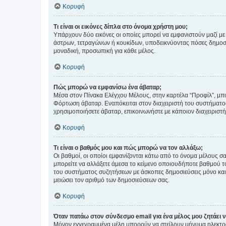
Κορυφή
Τι είναι οι εικόνες δίπλα στο όνομα χρήστη μου;
Υπάρχουν δύο εικόνες οι οποίες μπορεί να εμφανιστούν μαζί με
άστρων, τετραγώνων ή κουκίδων, υποδεικνύοντας πόσες δημοσιεύ
μοναδική, προσωπική για κάθε μέλος.
Κορυφή
Πώς μπορώ να εμφανίσω ένα άβαταρ;
Μέσα στον Πίνακα Ελέγχου Μέλους, στην καρτέλα “Προφίλ”, μπο
Φόρτωση άβαταρ. Εναπόκειται στον διαχειριστή του συστήματος 
χρησιμοποιήσετε άβαταρ, επικοινωνήστε με κάποιον διαχειριστ
Κορυφή
Τι είναι ο βαθμός μου και πώς μπορώ να τον αλλάξω;
Οι βαθμοί, οι οποίοι εμφανίζονται κάτω από το όνομα μέλους σα
μπορείτε να αλλάξετε άμεσα το κείμενο οποιουδήποτε βαθμού 
του συστήματος συζητήσεων με άσκοπες δημοσιεύσεις μόνο και 
μειώσει τον αριθμό των δημοσιεύσεων σας.
Κορυφή
Όταν πατάω στον σύνδεσμο email για ένα μέλος μου ζητάει 
Μόνον εγγεγραμμένα μέλη μπορούν να στείλουν μήνυμα ηλεκτρ