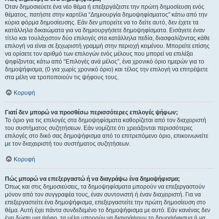
Όταν δημοσιεύετε ένα νέο θέμα ή επεξεργάζεστε την πρώτη δημοσίευση ενός
θέματος, πατήστε στην καρτέλα “Δημιουργία δημοψηφίσματος” κάτω από την
κύρια φόρμα δημοσίευσης. Εάν δεν μπορείτε να το δείτε αυτό, δεν έχετε τα
κατάλληλα δικαιώματα για να δημιουργήσετε δημοψηφίσματα. Εισάγετε έναν
τίτλο και τουλάχιστον δύο επιλογές στα κατάλληλα πεδία, διασφαλίζοντας κάθε
επιλογή να είναι σε ξεχωριστή γραμμή στην περιοχή κειμένου. Μπορείτε επίσης
να ορίσετε τον αριθμό των επιλογών ενός μέλους που μπορεί να επιλέξει
ψηφίζοντας κάτω από “Επιλογές ανά μέλος”, ένα χρονικό όριο ημερών για το
δημοψήφισμα, (0 για χωρίς χρονικό όριο) και τέλος την επιλογή να επιτρέψετε
στα μέλη να τροποποιούν τις ψήφους τους.
Κορυφή
Γιατί δεν μπορώ να προσθέσω περισσότερες επιλογές ψήφων;
Το όριο για τις επιλογές στα δημοψηφίσματα καθορίζεται από τον διαχειριστή
του συστήματος συζητήσεων. Εάν νομίζετε ότι χρειάζονται περισσότερες
επιλογές στο δικό σας δημοψήφισμα από το επιτρεπόμενο όριο, επικοινωνείτε
με τον διαχειριστή του συστήματος συζητήσεων.
Κορυφή
Πώς μπορώ να επεξεργαστώ ή να διαγράψω ένα δημοψήφισμα;
Όπως και στις δημοσιεύσεις, τα δημοψηφίσματα μπορούν να επεξεργαστούν
μόνον από τον συγγραφέα τους, έναν συντονιστή ή έναν διαχειριστή. Για να
επεξεργαστείτε ένα δημοψήφισμα, επεξεργαστείτε την πρώτη δημοσίευση στο
θέμα. Αυτή έχει πάντα συνδεδεμένο το δημοψήφισμα με αυτό. Εάν κανένας δεν
έχει δώσει μια ψήφο, τα μέλη μπορούν να διαγράψουν το δημοψήφισμα ή να