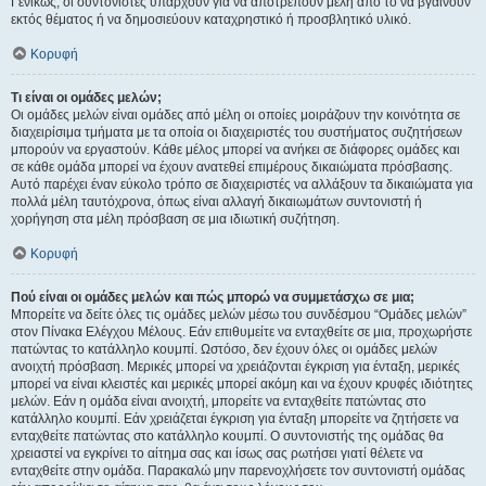
Γενικώς, οι συντονιστές υπάρχουν για να αποτρέπουν μέλη από το να βγαίνουν
εκτός θέματος ή να δημοσιεύουν καταχρηστικό ή προσβλητικό υλικό.
Κορυφή
Τι είναι οι ομάδες μελών;
Οι ομάδες μελών είναι ομάδες από μέλη οι οποίες μοιράζουν την κοινότητα σε
διαχειρίσιμα τμήματα με τα οποία οι διαχειριστές του συστήματος συζητήσεων
μπορούν να εργαστούν. Κάθε μέλος μπορεί να ανήκει σε διάφορες ομάδες και
σε κάθε ομάδα μπορεί να έχουν ανατεθεί επιμέρους δικαιώματα πρόσβασης.
Αυτό παρέχει έναν εύκολο τρόπο σε διαχειριστές να αλλάξουν τα δικαιώματα για
πολλά μέλη ταυτόχρονα, όπως είναι αλλαγή δικαιωμάτων συντονιστή ή
χορήγηση στα μέλη πρόσβαση σε μια ιδιωτική συζήτηση.
Κορυφή
Πού είναι οι ομάδες μελών και πώς μπορώ να συμμετάσχω σε μια;
Μπορείτε να δείτε όλες τις ομάδες μελών μέσω του συνδέσμου “Ομάδες μελών”
στον Πίνακα Ελέγχου Μέλους. Εάν επιθυμείτε να ενταχθείτε σε μια, προχωρήστε
πατώντας το κατάλληλο κουμπί. Ωστόσο, δεν έχουν όλες οι ομάδες μελών
ανοιχτή πρόσβαση. Μερικές μπορεί να χρειάζονται έγκριση για ένταξη, μερικές
μπορεί να είναι κλειστές και μερικές μπορεί ακόμη και να έχουν κρυφές ιδιότητες
μελών. Εάν η ομάδα είναι ανοιχτή, μπορείτε να ενταχθείτε πατώντας στο
κατάλληλο κουμπί. Εάν χρειάζεται έγκριση για ένταξη μπορείτε να ζητήσετε να
ενταχθείτε πατώντας στο κατάλληλο κουμπί. Ο συντονιστής της ομάδας θα
χρειαστεί να εγκρίνει το αίτημα σας και ίσως σας ρωτήσει γιατί θέλετε να
ενταχθείτε στην ομάδα. Παρακαλώ μην παρενοχλήσετε τον συντονιστή ομάδας