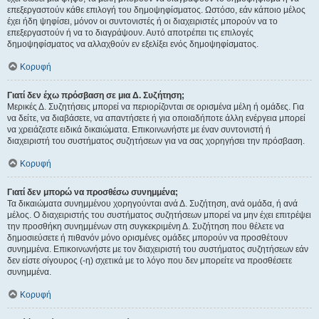
επεξεργαστούν κάθε επιλογή του δημοψηφίσματος. Ωστόσο, εάν κάποιο μέλος
έχει ήδη ψηφίσει, μόνον οι συντονιστές ή οι διαχειριστές μπορούν να το
επεξεργαστούν ή να το διαγράψουν. Αυτό αποτρέπει τις επιλογές
δημοψηφίσματος να αλλαχθούν εν εξελίξει ενός δημοψηφίσματος.
Κορυφή
Γιατί δεν έχω πρόσβαση σε μια Δ. Συζήτηση;
Μερικές Δ. Συζητήσεις μπορεί να περιορίζονται σε ορισμένα μέλη ή ομάδες. Για
να δείτε, να διαβάσετε, να απαντήσετε ή για οποιαδήποτε άλλη ενέργεια μπορεί
να χρειάζεστε ειδικά δικαιώματα. Επικοινωνήστε με έναν συντονιστή ή
διαχειριστή του συστήματος συζητήσεων για να σας χορηγήσει την πρόσβαση.
Κορυφή
Γιατί δεν μπορώ να προσθέσω συνημμένα;
Τα δικαιώματα συνημμένου χορηγούνται ανά Δ. Συζήτηση, ανά ομάδα, ή ανά
μέλος. Ο διαχειριστής του συστήματος συζητήσεων μπορεί να μην έχει επιτρέψει
την προσθήκη συνημμένων στη συγκεκριμένη Δ. Συζήτηση που θέλετε να
δημοσιεύσετε ή πιθανόν μόνο ορισμένες ομάδες μπορούν να προσθέτουν
συνημμένα. Επικοινωνήστε με τον διαχειριστή του συστήματος συζητήσεων εάν
δεν είστε σίγουρος (-η) σχετικά με το λόγο που δεν μπορείτε να προσθέσετε
συνημμένα.
Κορυφή