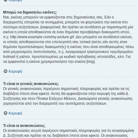
Κορυφή
Μπορώ να δημοσιεύω εικόνες;
Ναι, εικόνες μπορούν να εμφανίζονται στις δημοσιεύσεις σας. Εάν ο
διαχειριστής επιτρέπει τα συνημμένα, μπορείτε να φορτώσετε την εικόνα στο
σύστημα συζητήσεων. Διαφορετικά, θα πρέπει να συνδέσετε με παραπομπή μία
εικόνα η οποία αποθηκεύεται σε έναν δημόσια προσβάσιμο διακομιστή ιστού,
π.χ. http://www.example.com/my-picture.gif. Δεν μπορείτε να συνδέσετε εικόνες
οι οποίες αποθηκεύονται στο υπολογιστή σας τοπικά (εκτός εάν αυτός είναι
δημόσια προσπελάσιμος διακομιστής) ή εικόνες που είναι αποθηκευμένες πίσω
από μηχανισμούς πιστοποίησης, π.χ. λογαριασμοί ηλεκτρονικού ταχυδρομείου
hotmail ή yahoo, προστατευμένες με κωδικό πρόσβασης ιστοσελίδες, κλπ. Για
να εμφανιστεί η εικόνα χρησιμοποιήστε την ετικέτα [img].
Κορυφή
Τι είναι οι γενικές ανακοινώσεις;
Οι γενικές ανακοινώσεις περιέχουν σημαντικές πληροφορίες και πρέπει να τις
διαβάζετε όποτε είναι εφικτό. Αυτές θα εμφανίζονται στην κορυφή της κάθε Δ.
Συζήτησης και στον Πίνακα Ελέγχου Μέλους. Δικαιώματα γενικής ανακοίνωσης
χορηγούνται από τον διαχειριστή του συστήματος συζητήσεων.
Κορυφή
Τι είναι οι ανακοινώσεις;
Οι ανακοινώσεις συχνά περιέχουν σημαντικές πληροφορίες για τη συγκεκριμένη
Δ. Συζήτηση και πρέπει να τις διαβάσετε όποτε είναι εφικτό. Οι ανακοινώσεις