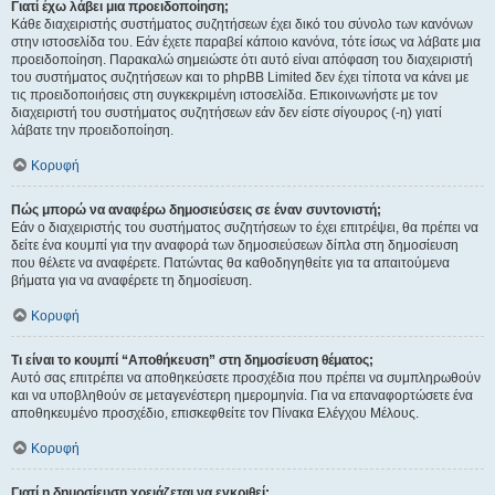
Γιατί έχω λάβει μια προειδοποίηση;
Κάθε διαχειριστής συστήματος συζητήσεων έχει δικό του σύνολο των κανόνων
στην ιστοσελίδα του. Εάν έχετε παραβεί κάποιο κανόνα, τότε ίσως να λάβατε μια
προειδοποίηση. Παρακαλώ σημειώστε ότι αυτό είναι απόφαση του διαχειριστή
του συστήματος συζητήσεων και το phpBB Limited δεν έχει τίποτα να κάνει με
τις προειδοποιήσεις στη συγκεκριμένη ιστοσελίδα. Επικοινωνήστε με τον
διαχειριστή του συστήματος συζητήσεων εάν δεν είστε σίγουρος (-η) γιατί
λάβατε την προειδοποίηση.
Κορυφή
Πώς μπορώ να αναφέρω δημοσιεύσεις σε έναν συντονιστή;
Εάν ο διαχειριστής του συστήματος συζητήσεων το έχει επιτρέψει, θα πρέπει να
δείτε ένα κουμπί για την αναφορά των δημοσιεύσεων δίπλα στη δημοσίευση
που θέλετε να αναφέρετε. Πατώντας θα καθοδηγηθείτε για τα απαιτούμενα
βήματα για να αναφέρετε τη δημοσίευση.
Κορυφή
Τι είναι το κουμπί “Αποθήκευση” στη δημοσίευση θέματος;
Αυτό σας επιτρέπει να αποθηκεύσετε προσχέδια που πρέπει να συμπληρωθούν
και να υποβληθούν σε μεταγενέστερη ημερομηνία. Για να επαναφορτώσετε ένα
αποθηκευμένο προσχέδιο, επισκεφθείτε τον Πίνακα Ελέγχου Μέλους.
Κορυφή
Γιατί η δημοσίευση χρειάζεται να εγκριθεί;