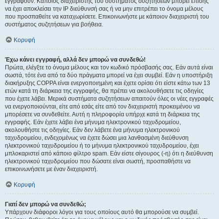
εγγραφούν. Κάποιος διαχειριστής του συστήματος συζητήσεων μπορεί επίσης
να έχει αποκλείσει την IP διεύθυνσή σας ή να μην επιτρέπει το όνομα μέλους
που προσπαθείτε να καταχωρίσετε. Επικοινωνήστε με κάποιον διαχειριστή του
συστήματος συζητήσεων για βοήθεια.
Κορυφή
Έχω κάνει εγγραφή, αλλά δεν μπορώ να συνδεθώ!
Πρώτα, ελέγξτε το όνομα μέλους και τον κωδικό πρόσβασής σας. Εάν αυτά είναι
σωστά, τότε ένα από τα δύο πράγματα μπορεί να έχει συμβεί. Εάν η υποστήριξη
διακήρυξης COPPA είναι ενεργοποιημένη και έχετε ορίσει ότι είστε κάτω των 13
ετών κατά τη διάρκεια της εγγραφής, θα πρέπει να ακολουθήσετε τις οδηγίες
που έχετε λάβει. Μερικά συστήματα συζητήσεων απαιτούν όλες οι νέες εγγραφές
να ενεργοποιούνται, είτε από εσάς είτε από τον διαχειριστή προκειμένου να
μπορέσετε να συνδεθείτε. Αυτή η πληροφορία υπήρχε κατά τη διάρκεια της
εγγραφής. Εάν έχετε λάβει ένα μήνυμα ηλεκτρονικού ταχυδρομείου,
ακολουθήστε τις οδηγίες. Εάν δεν λάβετε ένα μήνυμα ηλεκτρονικού
ταχυδρομείου, ενδεχομένως να έχετε δώσει μια λανθασμένη διεύθυνση
ηλεκτρονικού ταχυδρομείου ή το μήνυμα ηλεκτρονικού ταχυδρομείου, έχει
μπλοκαριστεί από κάποιο φίλτρο spam. Εάν είστε σίγουρος (-η) ότι η διεύθυνση
ηλεκτρονικού ταχυδρομείου που δώσατε είναι σωστή, προσπαθήστε να
επικοινωνήσετε με έναν διαχειριστή.
Κορυφή
Γιατί δεν μπορώ να συνδεθώ;
Υπάρχουν διάφοροι λόγοι για τους οποίους αυτό θα μπορούσε να συμβεί.