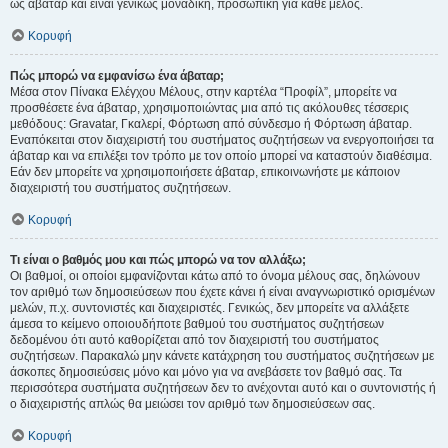
ως άβαταρ και είναι γενικώς μοναδική, προσωπική για κάθε μέλος.
Κορυφή
Πώς μπορώ να εμφανίσω ένα άβαταρ;
Μέσα στον Πίνακα Ελέγχου Μέλους, στην καρτέλα “Προφίλ”, μπορείτε να
προσθέσετε ένα άβαταρ, χρησιμοποιώντας μια από τις ακόλουθες τέσσερις
μεθόδους: Gravatar, Γκαλερί, Φόρτωση από σύνδεσμο ή Φόρτωση άβαταρ.
Εναπόκειται στον διαχειριστή του συστήματος συζητήσεων να ενεργοποιήσει τα
άβαταρ και να επιλέξει τον τρόπο με τον οποίο μπορεί να καταστούν διαθέσιμα.
Εάν δεν μπορείτε να χρησιμοποιήσετε άβαταρ, επικοινωνήστε με κάποιον
διαχειριστή του συστήματος συζητήσεων.
Κορυφή
Τι είναι ο βαθμός μου και πώς μπορώ να τον αλλάξω;
Οι βαθμοί, οι οποίοι εμφανίζονται κάτω από το όνομα μέλους σας, δηλώνουν
τον αριθμό των δημοσιεύσεων που έχετε κάνει ή είναι αναγνωριστικό ορισμένων
μελών, π.χ. συντονιστές και διαχειριστές. Γενικώς, δεν μπορείτε να αλλάξετε
άμεσα το κείμενο οποιουδήποτε βαθμού του συστήματος συζητήσεων
δεδομένου ότι αυτό καθορίζεται από τον διαχειριστή του συστήματος
συζητήσεων. Παρακαλώ μην κάνετε κατάχρηση του συστήματος συζητήσεων με
άσκοπες δημοσιεύσεις μόνο και μόνο για να ανεβάσετε τον βαθμό σας. Τα
περισσότερα συστήματα συζητήσεων δεν το ανέχονται αυτό και ο συντονιστής ή
ο διαχειριστής απλώς θα μειώσει τον αριθμό των δημοσιεύσεων σας.
Κορυφή