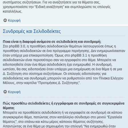
συστήματος συζητήσεων. Για να αναζητήσετε για τα θέματα σας,
χρησιμοποιείστε την “Ειδική αναζήτηση” και συμπληρώστε τις επιλογές
καταλλήλως.
Κορυφή
Συνδρομές και Σελιδοδείκτες
Ποια είναι η διαφορά ανάμεσα σε σελιδοδείκτη και συνδρομή;
Στο phpBB 3.0, η προσθήκη σελιδοδεικτών θεμάτων λειτουργούσε όπως η
προσθήκη σελιδοδεικτών σε ένα πρόγραμμα περιήγησης. Δεν ενημερωνόσασταν
όταν υπήρχε μια επικαιροποίηση. Όμως στο phpBB 3.1 η προσθήκη
σελιδοδεικτών είναι περισσότερο σαν να εγγραφείτε στο θέμα. Μπορείτε να
ειδοποιηθείτε όταν ένα θέμα σελιδοδείκτη έχει ενημερωθεί. Η συνδρομή,
ωστόσο, θα σας ειδοποιήσει όταν υπάρχει μια ενημέρωση σε ένα θέμα ή σε μια
Δ. Συζήτηση στο σύστημα συζητήσεων. Οι επιλογές ειδοποίησης για
σελιδοδείκτες και συνδρομές μπορούν να ρυθμιστούν από τον Πίνακα Ελέγχου
Μέλους, στην καρτέλα “Προτιμήσεις Δ. Συζήτησης”.
Κορυφή
Πώς προσθέτω σελιδοδείκτες ή εγγράφομαι σε συνδρομές σε συγκεκριμένα
θέματα;
Μπορείτε να προσθέσετε σελιδοδείκτη ή να εγγραφείτε σε συνδρομή σε κάποιο
συγκεκριμένο θέμα, πατώντας στον κατάλληλο σύνδεσμο στο μενού "Εργαλεία
θέματος", στο επάνω και κάτω μέρος κάποιου θέματος συζήτησης.
Απαντώντας σε ένα θέμα με σημειωμένη την επιλογή “Να ενημερωθώ όταν