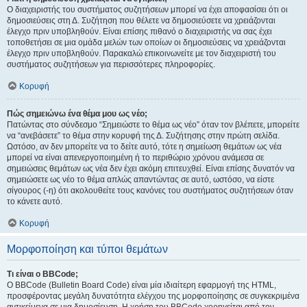
Ο διαχειριστής του συστήματος συζητήσεων μπορεί να έχει αποφασίσει ότι οι
δημοσιεύσεις στη Δ. Συζήτηση που θέλετε να δημοσιεύσετε να χρειάζονται
έλεγχο πριν υποβληθούν. Είναι επίσης πιθανό ο διαχειριστής να σας έχει
τοποθετήσει σε μια ομάδα μελών των οποίων οι δημοσιεύσεις να χρειάζονται
έλεγχο πριν υποβληθούν. Παρακαλώ επικοινωνείτε με τον διαχειριστή του
συστήματος συζητήσεων για περισσότερες πληροφορίες.
Κορυφή
Πώς σημειώνω ένα θέμα μου ως νέο;
Πατώντας στο σύνδεσμο “Σημειώστε το θέμα ως νέο” όταν τον βλέπετε, μπορείτε
να “ανεβάσετε” το θέμα στην κορυφή της Δ. Συζήτησης στην πρώτη σελίδα.
Ωστόσο, αν δεν μπορείτε να το δείτε αυτό, τότε η σημείωση θεμάτων ως νέα
μπορεί να είναι απενεργοποιημένη ή το περιθώριο χρόνου ανάμεσα σε
σημειώσεις θεμάτων ως νέα δεν έχει ακόμη επιτευχθεί. Είναι επίσης δυνατόν να
σημειώσετε ως νέο το θέμα απλώς απαντώντας σε αυτό, ωστόσο, να είστε
σίγουρος (-η) ότι ακολουθείτε τους κανόνες του συστήματος συζητήσεων όταν
το κάνετε αυτό.
Κορυφή
Μορφοποίηση και τύποι θεμάτων
Τι είναι ο BBCode;
Ο BBCode (Bulletin Board Code) είναι μία ιδιαίτερη εφαρμογή της HTML,
προσφέροντας μεγάλη δυνατότητα ελέγχου της μορφοποίησης σε συγκεκριμένα