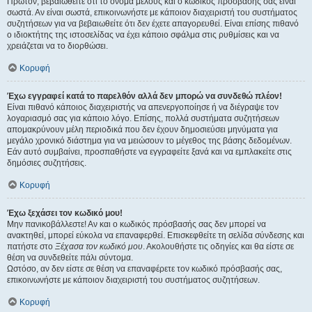
Πρώτον, βεβαιωθείτε ότι το όνομα μέλους και ο κωδικός πρόσβασής σας είναι
σωστά. Αν είναι σωστά, επικοινωνήστε με κάποιον διαχειριστή του συστήματος
συζητήσεων για να βεβαιωθείτε ότι δεν έχετε απαγορευθεί. Είναι επίσης πιθανό
ο ιδιοκτήτης της ιστοσελίδας να έχει κάποιο σφάλμα στις ρυθμίσεις και να
χρειάζεται να το διορθώσει.
Κορυφή
Έχω εγγραφεί κατά το παρελθόν αλλά δεν μπορώ να συνδεθώ πλέον!
Είναι πιθανό κάποιος διαχειριστής να απενεργοποίησε ή να διέγραψε τον
λογαριασμό σας για κάποιο λόγο. Επίσης, πολλά συστήματα συζητήσεων
απομακρύνουν μέλη περιοδικά που δεν έχουν δημοσιεύσει μηνύματα για
μεγάλο χρονικό διάστημα για να μειώσουν το μέγεθος της βάσης δεδομένων.
Εάν αυτό συμβαίνει, προσπαθήστε να εγγραφείτε ξανά και να εμπλακείτε στις
δημόσιες συζητήσεις.
Κορυφή
Έχω ξεχάσει τον κωδικό μου!
Μην πανικοβάλλεστε! Αν και ο κωδικός πρόσβασής σας δεν μπορεί να
ανακτηθεί, μπορεί εύκολα να επαναφερθεί. Επισκεφθείτε τη σελίδα σύνδεσης και
πατήστε στο
Ξέχασα τον κωδικό μου
. Ακολουθήστε τις οδηγίες και θα είστε σε
θέση να συνδεθείτε πάλι σύντομα.
Ωστόσο, αν δεν είστε σε θέση να επαναφέρετε τον κωδικό πρόσβασής σας,
επικοινωνήστε με κάποιον διαχειριστή του συστήματος συζητήσεων.
Κορυφή