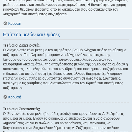
Τα εικονίδια θεμάτων είναι επιλεγμένες εικόνες από τον συγγραφέα σχετιζόμενες
με δημοσιεύσεις και υποδεικνύουν περιεχόμενό τους. Η δυνατότητα για χρήση
εικονιδίων θεμάτων εξαρτάται από τα δικαιώματα που ορίστηκαν από τον
διαχειριστή του συστήματος συζητήσεων.
Κορυφή
Επίπεδα μελών και Ομάδες
Τι είναι οι Διαχειριστές;
Οι Διαχειριστές είναι μέλη με τον υψηλότερο βαθμό ελέγχου σε όλο το σύστημα
συζητήσεων. Τα μέλη αυτά μπορούν να ελέγχουν όλες τις πτυχές της
λειτουργίας του συστήματος συζητήσεων, συμπεριλαμβανομένων του
καθορισμού δικαιωμάτων, της απαγόρευσης μελών, της δημιουργίας ομάδων ή
συντονιστών, κλπ., εξαρτώνται από τον ιδρυτή του συστήματος συζητήσεων και
τι δικαιώματα αυτός ή αυτή έχει δώσει στους άλλους διαχειριστές. Μπορούν
επίσης να έχουν πλήρεις δυνατότητες συντονιστή σε όλες τις Δ. Συζητήσεις,
ανάλογα με τις ρυθμίσεις που διατυπώνεται από τον ιδρυτή του συστήματος
συζητήσεων.
Κορυφή
Τι είναι οι Συντονιστές;
Οι Συντονιστές είναι μέλη (ή ομάδες μελών) που φροντίζουν τις Δ. Συζητήσεις
από μέρα σε μέρα. Έχουν το δικαίωμα να επεξεργάζονται ή να διαγράφουν
δημοσιεύσεις και να κλειδώνουν, να ξεκλειδώνουν, να μετακινούν, να
διαγράφουν και να διαχωρίζουν θέματα στη Δ. Συζήτηση που συντονίζουν.