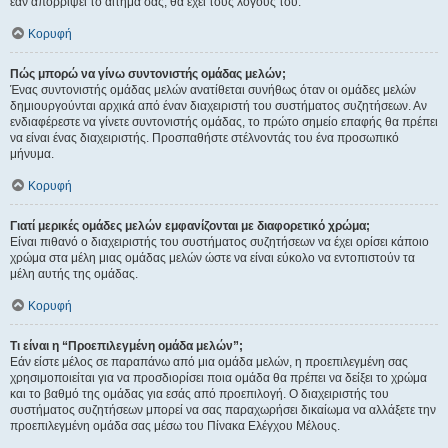
εάν απορρίψει το αίτημα σας, θα έχει τους λόγους του.
Κορυφή
Πώς μπορώ να γίνω συντονιστής ομάδας μελών;
Ένας συντονιστής ομάδας μελών ανατίθεται συνήθως όταν οι ομάδες μελών
δημιουργούνται αρχικά από έναν διαχειριστή του συστήματος συζητήσεων. Αν
ενδιαφέρεστε να γίνετε συντονιστής ομάδας, το πρώτο σημείο επαφής θα πρέπει
να είναι ένας διαχειριστής. Προσπαθήστε στέλνοντάς του ένα προσωπικό
μήνυμα.
Κορυφή
Γιατί μερικές ομάδες μελών εμφανίζονται με διαφορετικό χρώμα;
Είναι πιθανό ο διαχειριστής του συστήματος συζητήσεων να έχει ορίσει κάποιο
χρώμα στα μέλη μιας ομάδας μελών ώστε να είναι εύκολο να εντοπιστούν τα
μέλη αυτής της ομάδας.
Κορυφή
Τι είναι η “Προεπιλεγμένη ομάδα μελών”;
Εάν είστε μέλος σε παραπάνω από μια ομάδα μελών, η προεπιλεγμένη σας
χρησιμοποιείται για να προσδιορίσει ποια ομάδα θα πρέπει να δείξει το χρώμα
και το βαθμό της ομάδας για εσάς από προεπιλογή. Ο διαχειριστής του
συστήματος συζητήσεων μπορεί να σας παραχωρήσει δικαίωμα να αλλάξετε την
προεπιλεγμένη ομάδα σας μέσω του Πίνακα Ελέγχου Μέλους.