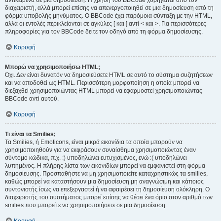
αντικείμενα σε μια δημοσίευση. Η χρήση του BBCode χορηγείται από τον
διαχειριστή, αλλά μπορεί επίσης να απενεργοποιηθεί σε μια δημοσίευση από τη
φόρμα υποβολής μηνύματος. Ο BBCode έχει παρόμοια σύνταξη με την HTML,
αλλά οι εντολές περικλείονται σε αγκύλες [ και ] αντί < και >. Για περισσότερες
πληροφορίες για τον BBCode δείτε τον οδηγό από τη φόρμα δημοσίευσης.
Κορυφή
Μπορώ να χρησιμοποιήσω HTML;
Όχι. Δεν είναι δυνατόν να δημοσιεύσετε HTML σε αυτό το σύστημα συζητήσεων
και να αποδοθεί ως HTML. Περισσότερη μορφοποίηση η οποία μπορεί να
διεξαχθεί χρησιμοποιώντας HTML μπορεί να εφαρμοστεί χρησιμοποιώντας
BBCode αντί αυτού.
Κορυφή
Τι είναι τα Smilies;
Τα Smilies, ή Emoticons, είναι μικρά εικονίδια τα οποία μπορούν να
χρησιμοποιηθούν για να εκφράσουν συναίσθημα χρησιμοποιώντας έναν
σύντομο κώδικα, π.χ. :) υποδηλώνει ευτυχισμένος, ενώ :( υποδηλώνει
λυπημένος. Η πλήρης λίστα των εικονιδίων μπορεί να εμφανιστεί στη φόρμα
δημοσίευσης. Προσπαθήστε να μη χρησιμοποιείτε καταχρηστικώς τα smilies,
καθώς μπορεί να καταστήσουν μια δημοσίευση μη αναγνώσιμη και κάποιος
συντονιστής ίσως να επεξεργαστεί ή να αφαιρέσει τη δημοσίευση ολόκληρη. Ο
διαχειριστής του συστήματος μπορεί επίσης να θέσει ένα όριο στον αριθμό των
smilies που μπορείτε να χρησιμοποιήσετε σε μια δημοσίευση.