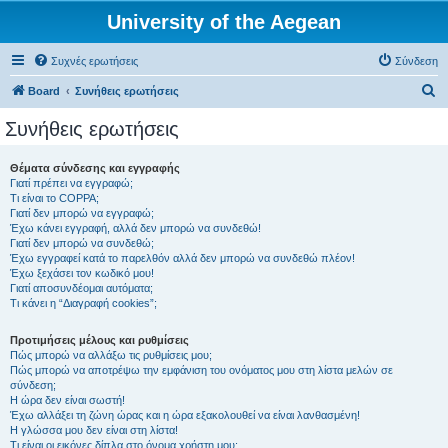
University of the Aegean
Συχνές ερωτήσεις
Σύνδεση
Α
Board
Συνήθεις ερωτήσεις
ν
Συνήθεις ερωτήσεις
α
ζ
Θέματα σύνδεσης και εγγραφής
Γιατί πρέπει να εγγραφώ;
ή
Τι είναι το COPPA;
τ
Γιατί δεν μπορώ να εγγραφώ;
Έχω κάνει εγγραφή, αλλά δεν μπορώ να συνδεθώ!
η
Γιατί δεν μπορώ να συνδεθώ;
Έχω εγγραφεί κατά το παρελθόν αλλά δεν μπορώ να συνδεθώ πλέον!
σ
Έχω ξεχάσει τον κωδικό μου!
η
Γιατί αποσυνδέομαι αυτόματα;
Τι κάνει η “Διαγραφή cookies”;
Προτιμήσεις μέλους και ρυθμίσεις
Πώς μπορώ να αλλάξω τις ρυθμίσεις μου;
Πώς μπορώ να αποτρέψω την εμφάνιση του ονόματος μου στη λίστα μελών σε
σύνδεση;
Η ώρα δεν είναι σωστή!
Έχω αλλάξει τη ζώνη ώρας και η ώρα εξακολουθεί να είναι λανθασμένη!
Η γλώσσα μου δεν είναι στη λίστα!
Τι είναι οι εικόνες δίπλα στο όνομα χρήστη μου;