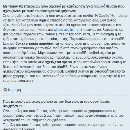
Με ποιον θα επικοινωνήσω σχετικά με κατάχρηση ή/και νομικά θέματα που
σχετίζονται με αυτό το σύστημα συζητήσεων;
Σε οποιονδήποτε διαχειριστή που αναγράφεται στη σελίδα “Η Ομάδα” θα πρέπει
να είναι ένα κατάλληλο σημείο επαφής για τις καταγγελίες σας. Εάν αυτός
εξακολουθεί να μην ανταποκρίνεται τότε θα πρέπει να επικοινωνήσετε με τον
ιδιοκτήτη του domain (κάντε μια
whois αναζήτηση
) ή, εάν αυτός λειτουργεί σε
μια δωρεάν υπηρεσία (π.χ. Yahoo !, free.fr, f2s.com, κλπ), με τη διοίκηση ή το
τμήμα καταχρήσεων της υπηρεσίας αυτής. Παρακαλώ σημειώστε ότι το phpBB
Limited
δεν έχει καμία αρμοδιότητα
και δεν μπορεί με οποιονδήποτε τρόπο να
θεωρηθεί υπεύθυνο για το πώς, πού ή από ποιον χρησιμοποιείται αυτό το
σύστημα συζητήσεων. Μην επικοινωνείτε με το phpBB Limited σχετικά με
οποιαδήποτε νομικό (παύσης και παράλειψης, ευθύνης, συκοφαντικό σχόλιο,
κλπ.) ζήτημα το οποίο
δεν σχετίζεται άμεσα
με την ιστοσελίδα phpBB.com ή το
διακριτικό λογισμικό του ιδίου του phpBB. Εάν αποστείλετε μήνυμα
ηλεκτρονικού ταχυδρομείου στο phpBB Limited σχετικά
με οποιοδήποτε τρίτο
μέρος
χρήσης αυτού του λογισμικού θα πρέπει να αναμένετε μια αρνητική ή και
καμία ανταπόκριση.
Κορυφή
Πώς μπορώ να επικοινωνήσω με τον διαχειριστή του συστήματος
συζητήσεων;
Όλα τα μέλη του συστήματος συζητήσεων μπορούν να χρησιμοποιούν τη
φόρμα “Επικοινωνήστε μαζί μας”, εάν η επιλογή είναι ενεργοποιημένη από τον
διαχειριστή του συστήματος συζητήσεων.
Τα μέλη του συστήματος συζητήσεων μπορούν επίσης να χρησιμοποιούν τον
σύνδεσμο “Η ομάδα”.