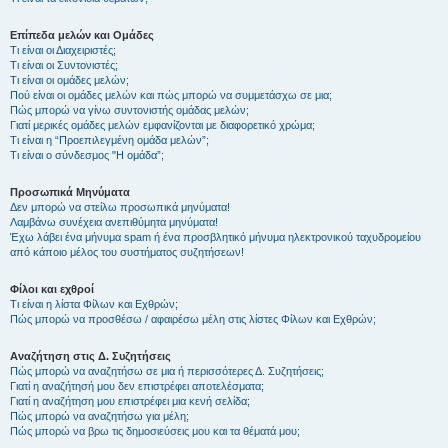
Επίπεδα μελών και Ομάδες
Τι είναι οι Διαχειριστές;
Τι είναι οι Συντονιστές;
Τι είναι οι ομάδες μελών;
Πού είναι οι ομάδες μελών και πώς μπορώ να συμμετάσχω σε μια;
Πώς μπορώ να γίνω συντονιστής ομάδας μελών;
Γιατί μερικές ομάδες μελών εμφανίζονται με διαφορετικό χρώμα;
Τι είναι η “Προεπιλεγμένη ομάδα μελών”;
Τι είναι ο σύνδεσμος "Η ομάδα”;
Προσωπικά Μηνύματα
Δεν μπορώ να στείλω προσωπικά μηνύματα!
Λαμβάνω συνέχεια ανεπιθύμητα μηνύματα!
Έχω λάβει ένα μήνυμα spam ή ένα προσβλητικό μήνυμα ηλεκτρονικού ταχυδρομείου
από κάποιο μέλος του συστήματος συζητήσεων!
Φίλοι και εχθροί
Τι είναι η λίστα Φίλων και Εχθρών;
Πώς μπορώ να προσθέσω / αφαιρέσω μέλη στις λίστες Φίλων και Εχθρών;
Αναζήτηση στις Δ. Συζητήσεις
Πώς μπορώ να αναζητήσω σε μια ή περισσότερες Δ. Συζητήσεις;
Γιατί η αναζήτησή μου δεν επιστρέφει αποτελέσματα;
Γιατί η αναζήτηση μου επιστρέφει μια κενή σελίδα;
Πώς μπορώ να αναζητήσω για μέλη;
Πώς μπορώ να βρω τις δημοσιεύσεις μου και τα θέματά μου;