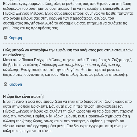
Εάν είστε εγγεγραμμένο μέλος, όλες οι ρυθμίσεις σας αποθηκεύονται στη βάση
δεδομένων του συστήματος συζητήσεων. Για να τις αλλάξετε, επισκεφθείτε τον
Πίνακα Ελέγχου Μέλους. Ένας σύνδεσμος μπορεί συνήθως να βρεθεί πατώντας
στο όνομα μέλους σας στην κορυφή των περισσότερων σελίδων του
συστήματος συζητήσεων. Αυτό το σύστημα θα σας επιτρέψει να αλλάξετε τις
ρυθμίσεις και τις προτιμήσεις σας.
Κορυφή
Πώς μπορώ να αποτρέψω την εμφάνιση του ονόματος μου στη λίστα μελών
σε σύνδεση;
Μέσα στον Πίνακα Ελέγχου Μέλους, στην καρτέλα “Προτιμήσεις Δ. Συζήτησης”,
θα βρείτε την επιλογή
Απόκρυψη των στοιχείων μου κατά τη διάρκεια της
σύνδεσης
. Ενεργοποιήστε αυτή την επιλογή και θα είστε ορατοί μόνο σε
διαχειριστές, συντονιστές και εσάς. Θα υπολογίζεστε ως μέλος με απόκρυψη.
Κορυφή
Η ώρα δεν είναι σωστή!
Είναι πιθανό η ώρα που εμφανίζεται να είναι από διαφορετική ζώνης ώρας από
αυτή στην οποία βρίσκεστε. Εάν αυτή είναι η περίπτωση, επισκεφθείτε τον
Πίνακα Ελέγχου Μέλους και αλλάξτε τη ζώνη ώρας για να ταιριάζει στην περιοχή
σας, π.χ. Λονδίνο, Παρίσι, Νέα Υόρκη, Σίδνεϋ, κλπ. Παρακαλώ σημειώστε ότι η
αλλαγή της ζώνης ώρας, όπως και οι περισσότερες ρυθμίσεις, μπορούν να
γίνουν μόνον από εγγεγραμμένα μέλη. Εάν δεν έχετε εγγραφεί, αυτή είναι μια
καλή ευκαιρία για να το κάνετε.