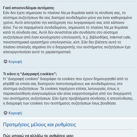
Γιατί αποσυνδέομαι αυτόματα;
Εάν δεν έχετε σημειώσει το πλαίσιο
Να με θυμάσαι
κατά τη σύνδεση σας, το
σύστημα συζητήσεων θα σας διατηρεί συνδεδεμένο μόνο για έναν καθορισμένο
χρόνο. Αυτό αποτρέπει την κατάχρηση του λογαριασμού σας από κάποιον
άλλο. Για να παραμείνετε συνδεδεμένοι, σημειώστε το πλαίσιο
Να με θυμάσαι
κατά τη σύνδεση σας. Αυτό δεν συνιστάται εάν συνδέεστε στο σύστημα
συζητήσεων από έναν κοινόχρηστο υπολογιστή, π.χ. βιβλιοθήκη, internet cafe,
πανεπιστημιακό εργαστήριο υπολογιστών, κλπ. Εάν δεν βλέπετε αυτό το
πλαίσιο επιλογής σημαίνει ότι ο διαχειριστής του συστήματος συζητήσεων έχει
απενεργοποιήσει αυτό το χαρακτηριστικό.
Κορυφή
Τι κάνει η “Διαγραφή cookies”;
Η “Διαγραφή cookies” διαγράφει τα cookies που έχουν δημιουργηθεί από το
phpBB τα οποία σας διατηρούν πιστοποιημένους και συνδεδεμένους στο
σύστημα συζητήσεων. Τα cookies παρέχουν επίσης λειτουργίες όπως η
παρακολούθηση αναγνωσμένων εάν είναι ενεργοποιημένη από τον διαχειριστή
του συστήματος συζητήσεων. Εάν έχετε προβλήματα σύνδεσης ή αποσύνδεσης,
η διαγραφή των cookies του συστήματος συζητήσεων ίσως βοηθήσει.
Κορυφή
Προτιμήσεις μέλους και ρυθμίσεις
Πώς μπορώ να αλλάξω τις ρυθμίσεις μου;