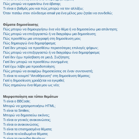
Πώς μπορώ να εμφανίσω ένα άβαταρ;
Τι είναι ο βαθμός μου και πώς μπορώ να τον αλλάξω;
Όταν πατάω στον σύνδεσμο email για ένα μέλος μου ζητάει να συνδεθώ;
Θέματα δημοσίευσης
Πώς μπορώ να δημιουργήσω ένα νέο θέμα ή να δημοσιεύσω μια απάντηση;
Πώς μπορώ να επεξεργαστώ ή να διαγράψω μια δημοσίευση;
Πώς προσθέτω μια υπογραφή στη δημοσίευση μου;
Πώς δημιουργώ ένα δημοψήφισμα;
Γιατί δεν μπορώ να προσθέσω περισσότερες επιλογές ψήφων;
Πώς μπορώ να επεξεργαστώ ή να διαγράψω ένα δημοψήφισμα;
Γιατί δεν έχω πρόσβαση σε μια Δ. Συζήτηση;
Γιατί δεν μπορώ να προσθέσω συνημμένα;
Γιατί έχω λάβει μια προειδοποίηση;
Πώς μπορώ να αναφέρω δημοσιεύσεις σε έναν συντονιστή;
Τι είναι το κουμπί “Αποθήκευση” στη δημοσίευση θέματος;
Γιατί η δημοσίευση χρειάζεται να εγκριθεί;
Πώς σημειώνω ένα θέμα μου ως νέο;
Μορφοποίηση και τύποι θεμάτων
Τι είναι ο BBCode;
Μπορώ να χρησιμοποιήσω HTML;
Τι είναι τα Smilies;
Μπορώ να δημοσιεύω εικόνες;
Τι είναι οι γενικές ανακοινώσεις;
Τι είναι οι ανακοινώσεις;
Τι είναι τα επισημασμένα θέματα;
Τι είναι τα κλειδωμένα θέματα;
Τι είναι τα εικονίδια θεμάτων;