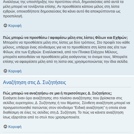
Αναλόγως της υποστήριξης του προτύπου στυλ, δημοσιεύσεις από αυτά τα
μέλη μπορεί να τονίζονται επίσης. Αν προσθέσετε κάποιο μέλος στη λίστα
εχθρών, οποιεσδήποτε δημοσιεύσεις θα κάνει αυτό θα αποκρύπτονται ως
προεπιλογή.
Κορυφή
Πώς μπορώ να προσθέσω / αφαιρέσω μέλη στις λίστες Φίλων και Εχθρών;
Μπορείτε να προσθέσετε μέλη στις λίστες με δύο τρόπους. Στο προφίλ του κάθε
μέλους, υπάρχει ένας σύνδεσμος για να το προσθέσετε στη λίστα σας είτε των
Φίλων, είτε των Εχθρών. Εναλλακτικά, από τον Πίνακα Ελέγχου Μέλους,
μπορείτε κατευθείαν να προσθέσετε μέλη εισάγοντας το όνομα τους. Μπορείτε
επίσης να αφαιρέσετε μέλη από τη λίστα σας χρησιμοποιώντας την ίδια σελίδα.
Κορυφή
Αναζήτηση στις Δ. Συζητήσεις
Πώς μπορώ να αναζητήσω σε μια ή περισσότερες Δ. Συζητήσεις;
Εισάγετε έναν όρο αναζήτησης στο πλαίσιο αναζήτησης που βρίσκεται στις
σελίδες ευρετηρίου, Δ. Συζήτησης ή του θέματος. Σύνθετη αναζήτηση μπορεί να
πραγματοποιηθεί πατώντας στον σύνδεσμο “Ειδική αναζήτηση” η οποία είναι
διαθέσιμη σε όλες τις σελίδες στη Δ. Συζήτηση. Το πώς να κάνετε αναζήτηση
ίσως εξαρτάται από το στυλ που χρησιμοποιείτε.
Κορυφή