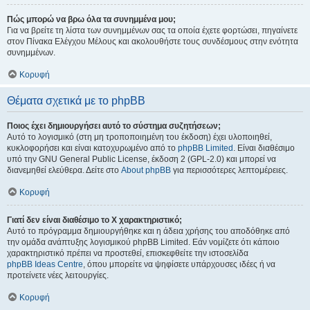
Πώς μπορώ να βρω όλα τα συνημμένα μου;
Για να βρείτε τη λίστα των συνημμένων σας τα οποία έχετε φορτώσει, πηγαίνετε
στον Πίνακα Ελέγχου Μέλους και ακολουθήστε τους συνδέσμους στην ενότητα
συνημμένων.
Κορυφή
Θέματα σχετικά με το phpBB
Ποιος έχει δημιουργήσει αυτό το σύστημα συζητήσεων;
Αυτό το λογισμικό (στη μη τροποποιημένη του έκδοση) έχει υλοποιηθεί,
κυκλοφορήσει και είναι κατοχυρωμένο από το
phpBB Limited
. Είναι διαθέσιμο
υπό την GNU General Public License, έκδοση 2 (GPL-2.0) και μπορεί να
διανεμηθεί ελεύθερα. Δείτε στο
About phpBB
για περισσότερες λεπτομέρειες.
Κορυφή
Γιατί δεν είναι διαθέσιμο το Χ χαρακτηριστικό;
Αυτό το πρόγραμμα δημιουργήθηκε και η άδεια χρήσης του αποδόθηκε από
την ομάδα ανάπτυξης λογισμικού phpBB Limited. Εάν νομίζετε ότι κάποιο
χαρακτηριστικό πρέπει να προστεθεί, επισκεφθείτε την ιστοσελίδα
phpBB Ideas Centre
, όπου μπορείτε να ψηφίσετε υπάρχουσες ιδέες ή να
προτείνετε νέες λειτουργίες.
Κορυφή