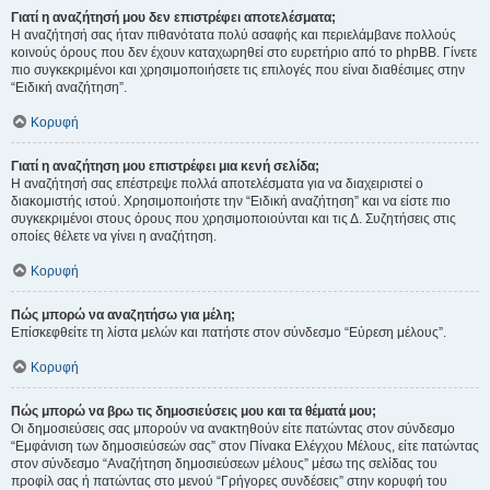
Γιατί η αναζήτησή μου δεν επιστρέφει αποτελέσματα;
Η αναζήτησή σας ήταν πιθανότατα πολύ ασαφής και περιελάμβανε πολλούς
κοινούς όρους που δεν έχουν καταχωρηθεί στο ευρετήριο από το phpBB. Γίνετε
πιο συγκεκριμένοι και χρησιμοποιήσετε τις επιλογές που είναι διαθέσιμες στην
“Ειδική αναζήτηση”.
Κορυφή
Γιατί η αναζήτηση μου επιστρέφει μια κενή σελίδα;
Η αναζήτησή σας επέστρεψε πολλά αποτελέσματα για να διαχειριστεί ο
διακομιστής ιστού. Χρησιμοποιήστε την “Ειδική αναζήτηση” και να είστε πιο
συγκεκριμένοι στους όρους που χρησιμοποιούνται και τις Δ. Συζητήσεις στις
οποίες θέλετε να γίνει η αναζήτηση.
Κορυφή
Πώς μπορώ να αναζητήσω για μέλη;
Επίσκεφθείτε τη λίστα μελών και πατήστε στον σύνδεσμο “Εύρεση μέλους”.
Κορυφή
Πώς μπορώ να βρω τις δημοσιεύσεις μου και τα θέματά μου;
Οι δημοσιεύσεις σας μπορούν να ανακτηθούν είτε πατώντας στον σύνδεσμο
“Εμφάνιση των δημοσιεύσεών σας” στον Πίνακα Ελέγχου Μέλους, είτε πατώντας
στον σύνδεσμο “Αναζήτηση δημοσιεύσεων μέλους” μέσω της σελίδας του
προφίλ σας ή πατώντας στο μενού “Γρήγορες συνδέσεις” στην κορυφή του