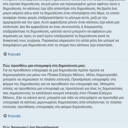
στη σχετική δημοσίευση, συχνά μόνο για περιορισμένο χρόνο αφότου έγινε η
δημοσίευση. Αν κάποιος έχει ήδη απαντήσει στη δημοσίευση, θα βρείτε ένα
μικρό κείμενο κάτω από τη δημοσίευση όταν επιστρέψετε στο θέμα, το οποίο
αναφέρει πόσες φορές επεξεργαστήκατε το μήνυμα αυτό, μαζί με την
ημερομηνία και την ώρα. Αυτό εμφανίζεται μόνον όταν κάποιος έχει κάνει μια
απάντηση. Δεν θα εμφανίζεται αν ένας συντονιστής ή διαχειριστής
επεξεργάστηκε τη δημοσίευση, ωστόσο αυτοί μπορούν να αφήσουν μια
σημείωση ως προς το γιατί έχουν επεξεργαστεί τη δημοσίευση κατά τη
διακριτική τους ευχέρεια. Παρακαλώ σημειώστε ότι απλά μέλη δεν μπορεί να
διαγράψουν μια δημοσίευση από τη στιγμή που κάποιος έχει απαντήσει.
Κορυφή
Πώς προσθέτω μια υπογραφή στη δημοσίευση μου;
Για να προσθέσετε υπογραφή σε μια δημοσίευση πρέπει πρώτα να
δημιουργήσετε μια μέσω του Πίνακα Ελέγχου Μέλους. Μόλις δημιουργηθεί,
μπορείτε να σημειώσετε το πλαίσιο επιλογής
Προσάρτηση υπογραφής
στη
φόρμα της δημοσίευσης για να προσθέσετε την υπογραφή σας. Μπορείτε
επίσης να προσθέσετε μια υπογραφή ως προεπιλογή για όλες τις δημοσιεύσεις
σας σημειώνοντας το κατάλληλο κουμπί επιλογής στον Πίνακα Ελέγχου
Μέλους. Εάν το κάνετε αυτό, μπορείτε και πάλι να αποτρέψετε να προστεθεί μια
υπογραφή σε κάποιες μεμονωμένες δημοσιεύσεις από-επιλέγοντας το πλαίσιο
επιλογής προσθήκης υπογραφής στη φόρμα δημοσίευσης.
Κορυφή
Πώς δημιουργώ ένα δημοψήφισμα;