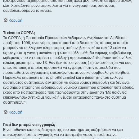
ηλεκτρονικού ταχυδρομείου από και προς άλλα μέλη, ένταξη σε ομάδα μελών,
κλπ. Χρειάζονται μόνο μερικά λεπτά για την εγγραφή σας οπότε σας
συμβουλεύουμε να το κάνετε.
Κορυφή
Τι είναι το COPPA;
Το COPPA, ή Προστασία Προσωπικών Δεδομένων Ανηλίκων στο Διαδίκτυο,
πράξη του 1998, είναι νόμος που απαιτεί από δικτυακούς τόπους οι οποίοι
μπορούν να συλλέγουν πληροφορίες από ανηλίκους κάτω των 13 ετών να
έχουν γραπτή γονική συναίνεση ή κάποια άλλη μέθοδο νομικής επιβεβαίωσης
κηδεμόνα, που να επιτρέπει τη συλλογή προσωπικών δεδομένων από ανήλικο
ηλικίας μικρότερης των 13. Εάν δεν είστε σίγουρος (-η) αν αυτό ισχύει για σας,
όπως κάποιος ο οποίος προσπαθεί να εγγραφεί ή στην ιστοσελίδα που
προσπαθείτε να εγγραφείτε, επικοινωνήστε με νομικό σύμβουλο για βοήθεια.
Παρακαλώ σημειώστε ότι το phpBB Limited και ο ιδιοκτήτης του εν λόγω
συστήματος συζητήσεων δεν μπορεί να δώσει νομική συμβουλή και δεν είναι
ένα σημείο επαφής για ενδοιασμούς νομικού χαρακτήρα οποιουδήποτε είδους,
εκτός από τις περιπτώσεις που περιγράφονται στην ερώτηση “Με ποιόν θα
επικοινωνήσω σχετικά με νομικά ή θέματα κατάχρησης πάνω στο σύστημα
συζητήσεων;”.
Κορυφή
Γιατί δεν μπορώ να εγγραφώ;
Είναι πιθανόν κάποιος διαχειριστής του συστήματος συζητήσεων να έχει
απενεργοποιήσει τις εγγραφές για να αποτρέψει νέους επισκέπτες να