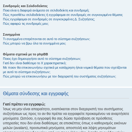
Συνδρομές και Σελιδοδείκτες
Ποια είναι η διαφορά ανάμεσα σε σελιδοδείκτη και συνδρομή;
Πώς προσθέτω σελιδοδείκτες ή εγγράφομαι σε συνδρομές σε συγκεκριμένα θέματα;
Πώς εγγράφομαι σε συνδρομές σε συγκεκριμένες Δ. Συζητήσεις;
Πώς αφαιρώ τις συνδρομές μου;
Συνημμένα
Τι συνημμένα επιτρέπονται σε αυτό το σύστημα συζητήσεων;
Πώς μπορώ να βρω όλα τα συνημμένα μου;
Θέματα σχετικά με το phpBB
Ποιος έχει δημιουργήσει αυτό το σύστημα συζητήσεων;
Γιατί δεν είναι διαθέσιμο το Χ χαρακτηριστικό;
Με ποιον θα επικοινωνήσω σχετικά με κατάχρηση ή/και νομικά θέματα που σχετίζονται
με αυτό το σύστημα συζητήσεων;
Πώς μπορώ να επικοινωνήσω με τον διαχειριστή του συστήματος συζητήσεων;
Θέματα σύνδεσης και εγγραφής
Γιατί πρέπει να εγγραφώ;
Ίσως να μην είναι απαραίτητο, εναπόκειται στον διαχειριστή του συστήματος
συζητήσεων ως προς το αν θα πρέπει να εγγραφείτε προκειμένου να αναρτήσετε
μηνύματα. Ωστόσο, η εγγραφή θα σας δώσει πρόσβαση σε πρόσθετες
υπηρεσίες που δεν είναι διαθέσιμες σε επισκέπτες όπως ο καθορισμός εικόνων
μελών (avatars), προσωπικά μηνύματα, αποστολή και λήψη μηνυμάτων