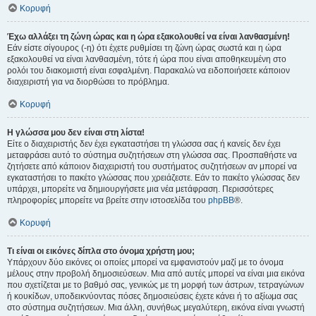
Κορυφή
Έχω αλλάξει τη ζώνη ώρας και η ώρα εξακολουθεί να είναι λανθασμένη!
Εάν είστε σίγουρος (-η) ότι έχετε ρυθμίσει τη ζώνη ώρας σωστά και η ώρα
εξακολουθεί να είναι λανθασμένη, τότε ή ώρα που είναι αποθηκευμένη στο
ρολόι του διακομιστή είναι εσφαλμένη. Παρακαλώ να ειδοποιήσετε κάποιον
διαχειριστή για να διορθώσει το πρόβλημα.
Κορυφή
Η γλώσσα μου δεν είναι στη λίστα!
Είτε ο διαχειριστής δεν έχει εγκαταστήσει τη γλώσσα σας ή κανείς δεν έχει
μεταφράσει αυτό το σύστημα συζητήσεων στη γλώσσα σας. Προσπαθήστε να
ζητήσετε από κάποιον διαχειριστή του συστήματος συζητήσεων αν μπορεί να
εγκαταστήσει το πακέτο γλώσσας που χρειάζεστε. Εάν το πακέτο γλώσσας δεν
υπάρχει, μπορείτε να δημιουργήσετε μια νέα μετάφραση. Περισσότερες
πληροφορίες μπορείτε να βρείτε στην ιστοσελίδα του
phpBB
®.
Κορυφή
Τι είναι οι εικόνες δίπλα στο όνομα χρήστη μου;
Υπάρχουν δύο εικόνες οι οποίες μπορεί να εμφανιστούν μαζί με το όνομα
μέλους στην προβολή δημοσιεύσεων. Μια από αυτές μπορεί να είναι μια εικόνα
που σχετίζεται με το βαθμό σας, γενικώς με τη μορφή των άστρων, τετραγώνων
ή κουκίδων, υποδεικνύοντας πόσες δημοσιεύσεις έχετε κάνει ή το αξίωμα σας
στο σύστημα συζητήσεων. Μια άλλη, συνήθως μεγαλύτερη, εικόνα είναι γνωστή