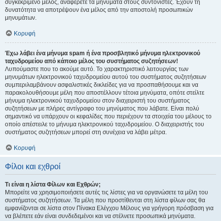
συγκεκριμένο μέλος, αναφέρετε τα μηνύματα στους συντονιστές. Έχουν τη
δυνατότητα να αποτρέψουν ένα μέλος από την αποστολή προσωπικών
μηνυμάτων.
Κορυφή
Έχω λάβει ένα μήνυμα spam ή ένα προσβλητικό μήνυμα ηλεκτρονικού
ταχυδρομείου από κάποιο μέλος του συστήματος συζητήσεων!
Λυπούμαστε που το ακούμε αυτό. Το χαρακτηριστικό λειτουργίας των
μηνυμάτων ηλεκτρονικού ταχυδρομείου αυτού του συστήματος συζητήσεων
συμπεριλαμβάνουν ασφαλιστικές δικλείδες για να προσπαθήσουμε και να
παρακολουθήσουμε μέλη που αποστέλλουν τέτοια μηνύματα, οπότε στείλτε
μήνυμα ηλεκτρονικού ταχυδρομείου στον διαχειριστή του συστήματος
συζητήσεων με πλήρες αντίγραφο του μηνύματος που λάβατε. Είναι πολύ
σημαντικό να υπάρχουν οι κεφαλίδες που περιέχουν τα στοιχεία του μέλους το
οποίο απέστειλε το μήνυμα ηλεκτρονικού ταχυδρομείου. Ο διαχειριστής του
συστήματος συζητήσεων μπορεί στη συνέχεια να λάβει μέτρα.
Κορυφή
Φίλοι και εχθροί
Τι είναι η λίστα Φίλων και Εχθρών;
Μπορείτε να χρησιμοποιήσετε αυτές τις λίστες για να οργανώσετε τα μέλη του
συστήματος συζητήσεων. Τα μέλη που προστίθενται στη λίστα φίλων σας θα
εμφανίζονται σε λίστα στον Πίνακα Ελέγχου Μέλους για γρήγορη πρόσβαση για
να βλέπετε εάν είναι συνδεδεμένοι και να στέλνετε προσωπικά μηνύματα.