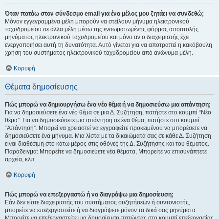
Όταν πατάω στον σύνδεσμο email για ένα μέλος μου ζητάει να συνδεθώ;
Μόνον εγγεγραμμένα μέλη μπορούν να στείλουν μήνυμα ηλεκτρονικού
ταχυδρομείου σε άλλα μέλη μέσω της ενσωματωμένης φόρμας αποστολής
μηνύματος ηλεκτρονικού ταχυδρομείου και μόνο αν ο διαχειριστής έχει
ενεργοποιήσει αυτή τη δυνατότητα. Αυτό γίνεται για να αποτραπεί η κακόβουλη
χρήση του συστήματος ηλεκτρονικού ταχυδρομείου από ανώνυμα μέλη.
Κορυφή
Θέματα δημοσίευσης
Πώς μπορώ να δημιουργήσω ένα νέο θέμα ή να δημοσιεύσω μια απάντηση;
Για να δημοσιεύσετε ένα νέο θέμα σε μια Δ. Συζήτηση, πατήστε στο κουμπί “Νέο
θέμα”. Για να δημοσιεύσετε μια απάντηση σε ένα θέμα, πατήστε στο κουμπί
“Απάντηση”. Μπορεί να χρειαστεί να εγγραφείτε προκειμένου να μπορέσετε να
δημοσιεύσετε ένα μήνυμα. Μια λίστα με τα δικαιώματά σας σε κάθε Δ. Συζήτηση
είναι διαθέσιμη στο κάτω μέρος στις οθόνες της Δ. Συζήτησης και του θέματος.
Παράδειγμα: Μπορείτε να δημοσιεύετε νέα θέματα, Μπορείτε να επισυνάπτετε
αρχεία, κλπ.
Κορυφή
Πώς μπορώ να επεξεργαστώ ή να διαγράψω μια δημοσίευση;
Εάν δεν είστε διαχειριστής του συστήματος συζητήσεων ή συντονιστής,
μπορείτε να επεξεργαστείτε ή να διαγράψετε μόνον τα δικά σας μηνύματα.
Μπορείτε να επεξεργαστείτε μια δημοσίευση πατώντας στο κουμπί επεξεργασίας