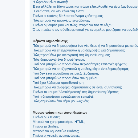
Η ώρα δεν είναι σωστή!
Έχω αλλάξει τη ζώνη ώρας και η ώρα εξακολουθεί να είναι λανθασμέν
Η γλώσσα μου δεν είναι στη λίστα!
Τι είναι οι εικόνες δίπλα στο όνομα χρήστη μου;
Πώς μπορώ να εμφανίσω ένα άβαταρ;
Τι είναι ο βαθμός μου και πώς μπορώ να τον αλλάξω;
Όταν πατάω στον σύνδεσμο email για ένα μέλος μου ζητάει να συνδε
Θέματα δημοσίευσης
Πώς μπορώ να δημιουργήσω ένα νέο θέμα ή να δημοσιεύσω μια απάν
Πώς μπορώ να επεξεργαστώ ή να διαγράψω μια δημοσίευση;
Πώς προσθέτω μια υπογραφή στη δημοσίευση μου;
Πώς δημιουργώ ένα δημοψήφισμα;
Γιατί δεν μπορώ να προσθέσω περισσότερες επιλογές ψήφων;
Πώς μπορώ να επεξεργαστώ ή να διαγράψω ένα δημοψήφισμα;
Γιατί δεν έχω πρόσβαση σε μια Δ. Συζήτηση;
Γιατί δεν μπορώ να προσθέσω συνημμένα;
Γιατί έχω λάβει μια προειδοποίηση;
Πώς μπορώ να αναφέρω δημοσιεύσεις σε έναν συντονιστή;
Τι είναι το κουμπί “Αποθήκευση” στη δημοσίευση θέματος;
Γιατί η δημοσίευση χρειάζεται να εγκριθεί;
Πώς σημειώνω ένα θέμα μου ως νέο;
Μορφοποίηση και τύποι θεμάτων
Τι είναι ο BBCode;
Μπορώ να χρησιμοποιήσω HTML;
Τι είναι τα Smilies;
Μπορώ να δημοσιεύω εικόνες;
Τι είναι οι γενικές ανακοινώσεις;