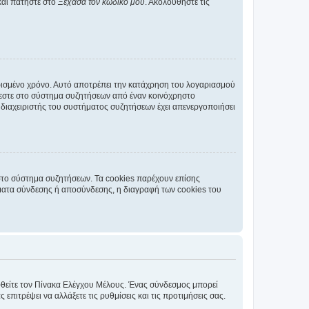
και πατήστε στο
Ξέχασα τον κωδικό μου
. Ακολουθήστε τις
ρισμένο χρόνο. Αυτό αποτρέπει την κατάχρηση του λογαριασμού
έεστε στο σύστημα συζητήσεων από έναν κοινόχρηστο
 ο διαχειριστής του συστήματος συζητήσεων έχει απενεργοποιήσει
στο σύστημα συζητήσεων. Τα cookies παρέχουν επίσης
ματα σύνδεσης ή αποσύνδεσης, η διαγραφή των cookies του
εφθείτε τον Πίνακα Ελέγχου Μέλους. Ένας σύνδεσμος μπορεί
ιτρέψει να αλλάξετε τις ρυθμίσεις και τις προτιμήσεις σας.