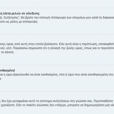
η λίστα μελών σε σύνδεση;
Δ. Συζήτησης”, θα βρείτε την επιλογή
Απόκρυψη των στοιχείων μου κατά τη διάρκει
ζεστε ως μέλος με απόκρυψη.
ζώνης ώρας από αυτή στην οποία βρίσκεστε. Εάν αυτή είναι η περίπτωση, επισκεφθεί
 Σίδνεϋ, κλπ. Παρακαλώ σημειώστε ότι η αλλαγή της ζώνης ώρας, όπως και οι περισσ
 το κάνετε.
ανθασμένη!
 και η ώρα εξακολουθεί να είναι λανθασμένη, τότε ή ώρα που είναι αποθηκευμένη στ
α.
νείς δεν έχει μεταφράσει αυτό το σύστημα συζητήσεων στη γλώσσα σας. Προσπαθήστε
χρειάζεστε. Εάν το πακέτο γλώσσας δεν υπάρχει, μπορείτε να δημιουργήσετε μια ν