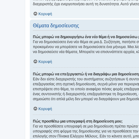
διαχειριστής έχει ενεργοποιήσει αυτή τη δυνατότητα. Αυτό γί
Κορυφή
Θέματα δημοσίευσης
Πώς μπορώ να δημιουργήσω ένα νέο θέμα ή να δημοσιεύσω 
Για να δημοσιεύσετε ένα νέο θέμα σε μια Δ. Συζήτηση, πατήστε 
προκειμένου να μπορέσετε να δημοσιεύσετε ένα μήνυμα. Μια λίσ
να δημοσιεύετε νέα θέματα, Μπορείτε να επισυνάπτετε αρχεία, κ
Κορυφή
Πώς μπορώ να επεξεργαστώ ή να διαγράψω μια δημοσίευση
Εάν δεν είστε διαχειριστής του συστήματος συζητήσεων ή συντο
επεξεργασίας στη σχετική δημοσίευση, συχνά μόνο για περιορισ
επιστρέψετε στο θέμα, το οποίο αναφέρει πόσες φορές επεξεργασ
ένας συντονιστής ή διαχειριστής επεξεργάστηκε τη δημοσίευση,
σημειώστε ότι απλά μέλη δεν μπορεί να διαγράψουν μια δημοσίε
Κορυφή
Πώς προσθέτω μια υπογραφή στη δημοσίευση μου;
Για να προσθέσετε υπογραφή σε μια δημοσίευση πρέπει πρώτα ν
υπογραφής
στη φόρμα της δημοσίευσης για να προσθέσετε την
επιλογής στον Πίνακα Ελέγχου Μέλους. Εάν το κάνετε αυτό, μπ