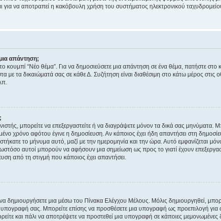
νεται για να αποτραπεί η κακόβουλη χρήση του συστήματος ηλεκτρονικού ταχυδρομεί
μια απάντηση;
στο κουμπί “Νέο θέμα”. Για να δημοσιεύσετε μια απάντηση σε ένα θέμα, πατήστε στο 
τα με τα δικαιώματά σας σε κάθε Δ. Συζήτηση είναι διαθέσιμη στο κάτω μέρος στις 
λπ.
;
νιστής, μπορείτε να επεξεργαστείτε ή να διαγράψετε μόνον τα δικά σας μηνύματα. 
μένο χρόνο αφότου έγινε η δημοσίευση. Αν κάποιος έχει ήδη απαντήσει στη δημοσίε
τήκατε το μήνυμα αυτό, μαζί με την ημερομηνία και την ώρα. Αυτό εμφανίζεται μόνο
 ωστόσο αυτοί μπορούν να αφήσουν μια σημείωση ως προς το γιατί έχουν επεξεργασ
υση από τη στιγμή που κάποιος έχει απαντήσει.
α δημιουργήσετε μια μέσω του Πίνακα Ελέγχου Μέλους. Μόλις δημιουργηθεί, μπορε
 υπογραφή σας. Μπορείτε επίσης να προσθέσετε μια υπογραφή ως προεπιλογή για ό
ορείτε και πάλι να αποτρέψετε να προστεθεί μια υπογραφή σε κάποιες μεμονωμένες