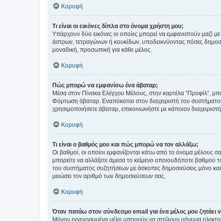
Κορυφή
Τι είναι οι εικόνες δίπλα στο όνομα χρήστη μου;
Υπάρχουν δύο εικόνες οι οποίες μπορεί να εμφανιστούν μαζί με
άστρων, τετραγώνων ή κουκίδων, υποδεικνύοντας πόσες δημοσιεύ
μοναδική, προσωπική για κάθε μέλος.
Κορυφή
Πώς μπορώ να εμφανίσω ένα άβαταρ;
Μέσα στον Πίνακα Ελέγχου Μέλους, στην καρτέλα “Προφίλ”, μπο
Φόρτωση άβαταρ. Εναπόκειται στον διαχειριστή του συστήματος 
χρησιμοποιήσετε άβαταρ, επικοινωνήστε με κάποιον διαχειριστ
Κορυφή
Τι είναι ο βαθμός μου και πώς μπορώ να τον αλλάξω;
Οι βαθμοί, οι οποίοι εμφανίζονται κάτω από το όνομα μέλους σα
μπορείτε να αλλάξετε άμεσα το κείμενο οποιουδήποτε βαθμού 
του συστήματος συζητήσεων με άσκοπες δημοσιεύσεις μόνο και 
μειώσει τον αριθμό των δημοσιεύσεων σας.
Κορυφή
Όταν πατάω στον σύνδεσμο email για ένα μέλος μου ζητάει 
Μόνον εγγεγραμμένα μέλη μπορούν να στείλουν μήνυμα ηλεκτρ