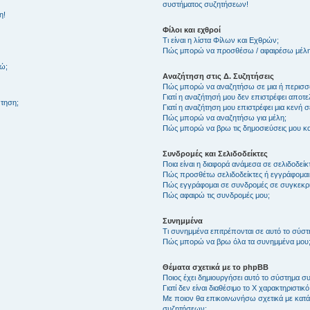
συστήματος συζητήσεων!
η!
Φίλοι και εχθροί
Τι είναι η λίστα Φίλων και Εχθρών;
Πώς μπορώ να προσθέσω / αφαιρέσω μέλη 
θώ;
Αναζήτηση στις Δ. Συζητήσεις
Πώς μπορώ να αναζητήσω σε μια ή περισσό
Γιατί η αναζήτησή μου δεν επιστρέφει αποτ
τηση;
Γιατί η αναζήτηση μου επιστρέφει μια κενή σ
Πώς μπορώ να αναζητήσω για μέλη;
Πώς μπορώ να βρω τις δημοσιεύσεις μου και
Συνδρομές και Σελιδοδείκτες
Ποια είναι η διαφορά ανάμεσα σε σελιδοδείκ
Πώς προσθέτω σελιδοδείκτες ή εγγράφομαι
Πώς εγγράφομαι σε συνδρομές σε συγκεκριμ
Πώς αφαιρώ τις συνδρομές μου;
Συνημμένα
Τι συνημμένα επιτρέπονται σε αυτό το σύσ
Πώς μπορώ να βρω όλα τα συνημμένα μου
Θέματα σχετικά με το phpBB
Ποιος έχει δημιουργήσει αυτό το σύστημα 
Γιατί δεν είναι διαθέσιμο το Χ χαρακτηριστικό
Με ποιον θα επικοινωνήσω σχετικά με κατάχ
συζητήσεων;