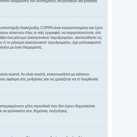
άποιον διαχειριστή του συστήματος συζητήσεων για βοήθεια.
η υποστήριξη διακήρυξης COPPA είναι ενεργοποιημένη και έχετε
σεων απαιτούν όλες οι νέες εγγραφές να ενεργοποιούνται, είτε
 λάβει ένα μήνυμα ηλεκτρονικού ταχυδρομείου, ακολουθήστε τις
υ ή το μήνυμα ηλεκτρονικού ταχυδρομείου, έχει μπλοκαριστεί
σετε με έναν διαχειριστή.
ίναι σωστά. Αν είναι σωστά, επικοινωνήστε με κάποιον
οιο σφάλμα στις ρυθμίσεις και να χρειάζεται να το διορθώσει.
 απομακρύνουν μέλη περιοδικά που δεν έχουν δημοσιεύσει
 να εμπλακείτε στις δημόσιες συζητήσεις.