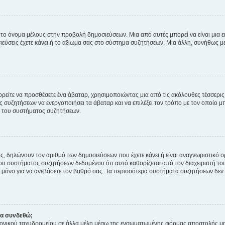
 το όνομα μέλους στην προβολή δημοσιεύσεων. Μια από αυτές μπορεί να είναι μια ει
σεις έχετε κάνει ή το αξίωμα σας στο σύστημα συζητήσεων. Μια άλλη, συνήθως μεγ
ρείτε να προσθέσετε ένα άβαταρ, χρησιμοποιώντας μια από τις ακόλουθες τέσσερι
συζητήσεων να ενεργοποιήσει τα άβαταρ και να επιλέξει τον τρόπο με τον οποίο μπ
ή του συστήματος συζητήσεων.
ς, δηλώνουν τον αριθμό των δημοσιεύσεων που έχετε κάνει ή είναι αναγνωριστικό ορι
του συστήματος συζητήσεων δεδομένου ότι αυτό καθορίζεται από τον διαχειριστή 
μόνο για να ανεβάσετε τον βαθμό σας. Τα περισσότερα συστήματα συζητήσεων δεν τ
να συνδεθώ;
ονικού ταχυδρομείου σε άλλα μέλη μέσω της ενσωματωμένης φόρμας αποστολής μη