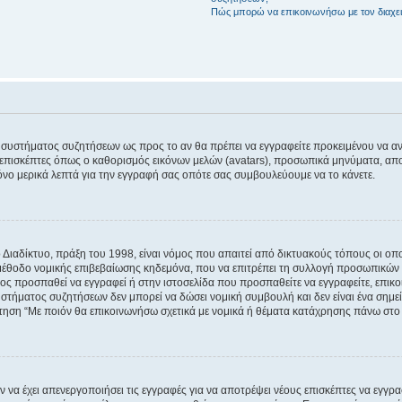
Πώς μπορώ να επικοινωνήσω με τον διαχει
του συστήματος συζητήσεων ως προς το αν θα πρέπει να εγγραφείτε προκειμένου να 
ε επισκέπτες όπως ο καθορισμός εικόνων μελών (avatars), προσωπικά μηνύματα, 
μόνο μερικά λεπτά για την εγγραφή σας οπότε σας συμβουλεύουμε να το κάνετε.
ιαδίκτυο, πράξη του 1998, είναι νόμος που απαιτεί από δικτυακούς τόπους οι ο
μέθοδο νομικής επιβεβαίωσης κηδεμόνα, που να επιτρέπει τη συλλογή προσωπικών 
ποίος προσπαθεί να εγγραφεί ή στην ιστοσελίδα που προσπαθείτε να εγγραφείτε, επ
 συστήματος συζητήσεων δεν μπορεί να δώσει νομική συμβουλή και δεν είναι ένα ση
ώτηση “Με ποιόν θα επικοινωνήσω σχετικά με νομικά ή θέματα κατάχρησης πάνω στο
ν να έχει απενεργοποιήσει τις εγγραφές για να αποτρέψει νέους επισκέπτες να εγγ