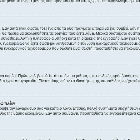
ην επιτρέπει το όνομα μέλους που προσπαθείτε να καταχωρίσετε. Επικοινωνήστε με κ
 Εάν αυτά είναι σωστά, τότε ένα από τα δύο πράγματα μπορεί να έχει συμβεί. Εάν 
ής, θα πρέπει να ακολουθήσετε τις οδηγίες που έχετε λάβει. Μερικά συστήματα συζητή
α συνδεθείτε. Αυτή η πληροφορία υπήρχε κατά τη διάρκεια της εγγραφής. Εάν έχετε
υ, ενδεχομένως να έχετε δώσει μια λανθασμένη διεύθυνση ηλεκτρονικού ταχυδρομείο
νση ηλεκτρονικού ταχυδρομείου που δώσατε είναι σωστή, προσπαθήστε να επικοινωνή
 συμβεί. Πρώτον, βεβαιωθείτε ότι το όνομα μέλους και ο κωδικός πρόσβασής σας ε
εν έχετε απαγορευθεί. Είναι επίσης πιθανό ο ιδιοκτήτης της ιστοσελίδας να έχει κάπ
θώ πλέον!
έγραψε τον λογαριασμό σας για κάποιο λόγο. Επίσης, πολλά συστήματα συζητήσεων
θος της βάσης δεδομένων. Εάν αυτό συμβαίνει, προσπαθήστε να εγγραφείτε ξανά και