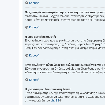
Κορυφή
Πώς μπορώ να αποτρέψω την εμφάνιση του ονόματος μου στ
Μέσα στον Πίνακα Ελέγχου Μέλους, στην καρτέλα “Προτιμήσεις 
ορατοί μόνο σε διαχειριστές, συντονιστές και εσάς. Θα υπολογί
Κορυφή
Η ώρα δεν είναι σωστή!
Είναι πιθανό η ώρα που εμφανίζεται να είναι από διαφορετική 
ταιριάζει στην περιοχή σας, π.χ. Λονδίνο, Παρίσι, Νέα Υόρκη,
μέλη. Εάν δεν έχετε εγγραφεί, αυτή είναι μια καλή ευκαιρία για να
Κορυφή
Έχω αλλάξει τη ζώνη ώρας και η ώρα εξακολουθεί να είναι λ
Εάν είστε σίγουρος (-η) ότι έχετε ρυθμίσει τη ζώνη ώρας σωστά
ειδοποιήσετε κάποιον διαχειριστή για να διορθώσει το πρόβλημ
Κορυφή
Η γλώσσα μου δεν είναι στη λίστα!
Είτε ο διαχειριστής δεν έχει εγκαταστήσει τη γλώσσα σας ή κα
συζητήσεων αν μπορεί να εγκαταστήσει το πακέτο γλώσσας που 
στην ιστοσελίδα του
phpBB
®.