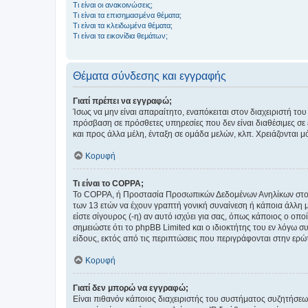
Τι είναι οι ανακοινώσεις;
Τι είναι τα επισημασμένα θέματα;
Τι είναι τα κλειδωμένα θέματα;
Τι είναι τα εικονίδια θεμάτων;
Θέματα σύνδεσης και εγγραφής
Γιατί πρέπει να εγγραφώ;
Ίσως να μην είναι απαραίτητο, εναπόκειται στον διαχειριστή 
πρόσβαση σε πρόσθετες υπηρεσίες που δεν είναι διαθέσιμες σ
και προς άλλα μέλη, ένταξη σε ομάδα μελών, κλπ. Χρειάζονται 
Κορυφή
Τι είναι το COPPA;
Το COPPA, ή Προστασία Προσωπικών Δεδομένων Ανηλίκων στο Δ
των 13 ετών να έχουν γραπτή γονική συναίνεση ή κάποια άλλη 
είστε σίγουρος (-η) αν αυτό ισχύει για σας, όπως κάποιος ο ο
σημειώστε ότι το phpBB Limited και ο ιδιοκτήτης του εν λόγω
είδους, εκτός από τις περιπτώσεις που περιγράφονται στην ερ
Κορυφή
Γιατί δεν μπορώ να εγγραφώ;
Είναι πιθανόν κάποιος διαχειριστής του συστήματος συζητήσεω