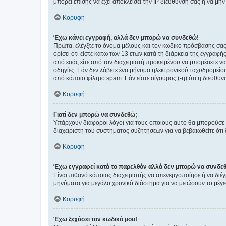
μπορεί επίσης να έχει αποκλείσει την IP διεύθυνσή σας ή να μ
Κορυφή
Έχω κάνει εγγραφή, αλλά δεν μπορώ να συνδεθώ!
Πρώτα, ελέγξτε το όνομα μέλους και τον κωδικό πρόσβασής σας.
ορίσει ότι είστε κάτω των 13 ετών κατά τη διάρκεια της εγγραφ
από εσάς είτε από τον διαχειριστή προκειμένου να μπορέσετε ν
οδηγίες. Εάν δεν λάβετε ένα μήνυμα ηλεκτρονικού ταχυδρομείο
από κάποιο φίλτρο spam. Εάν είστε σίγουρος (-η) ότι η διεύθυ
Κορυφή
Γιατί δεν μπορώ να συνδεθώ;
Υπάρχουν διάφοροι λόγοι για τους οποίους αυτό θα μπορούσε να
διαχειριστή του συστήματος συζητήσεων για να βεβαιωθείτε ότι δ
Κορυφή
Έχω εγγραφεί κατά το παρελθόν αλλά δεν μπορώ να συνδε
Είναι πιθανό κάποιος διαχειριστής να απενεργοποίησε ή να δι
μηνύματα για μεγάλο χρονικό διάστημα για να μειώσουν το μέγε
Κορυφή
Έχω ξεχάσει τον κωδικό μου!