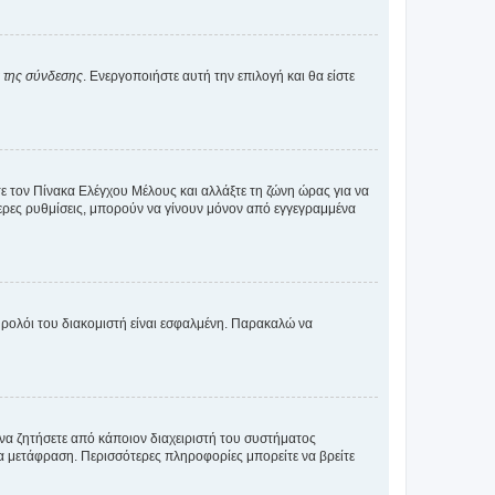
α της σύνδεσης
. Ενεργοποιήστε αυτή την επιλογή και θα είστε
τε τον Πίνακα Ελέγχου Μέλους και αλλάξτε τη ζώνη ώρας για να
ότερες ρυθμίσεις, μπορούν να γίνουν μόνον από εγγεγραμμένα
ο ρολόι του διακομιστή είναι εσφαλμένη. Παρακαλώ να
 να ζητήσετε από κάποιον διαχειριστή του συστήματος
έα μετάφραση. Περισσότερες πληροφορίες μπορείτε να βρείτε