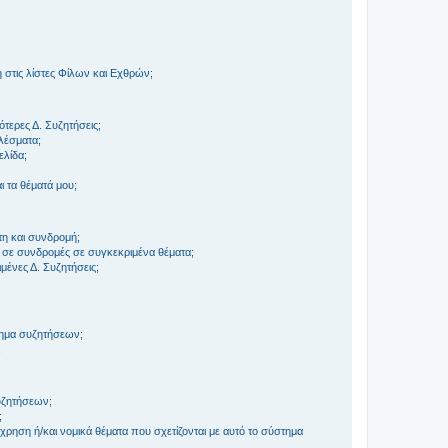
στις λίστες Φίλων και Εχθρών;
τερες Δ. Συζητήσεις;
ελέσματα;
ελίδα;
 τα θέματά μου;
τη και συνδρομή;
 σε συνδρομές σε συγκεκριμένα θέματα;
ένες Δ. Συζητήσεις;
τημα συζητήσεων;
;
συζητήσεων;
;
ρηση ή/και νομικά θέματα που σχετίζονται με αυτό το σύστημα