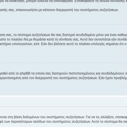
εί να ανακτηθεί, μπορεί εύκολα να επαναφερθεί. Επισκεφθείτε τη σελίδα σύνδεσης 
βασής σας, επικοινωνήστε με κάποιον διαχειριστή του συστήματος συζητήσεων.
εση σας, το σύστημα συζητήσεων θα σας διατηρεί συνδεδεμένο μόνο για έναν καθο
ώστε το πλαίσιο
Να με θυμάσαι
κατά τη σύνδεση σας. Αυτό δεν συνιστάται εάν συνδ
γαστήριο υπολογιστών, κλπ. Εάν δεν βλέπετε αυτό το πλαίσιο επιλογής σημαίνει ότι
ργηθεί από το phpBB τα οποία σας διατηρούν πιστοποιημένους και συνδεδεμένους 
εργοποιημένη από τον διαχειριστή του συστήματος συζητήσεων. Εάν έχετε προβλή
ύονται στη βάση δεδομένων του συστήματος συζητήσεων. Για να τις αλλάξετε, επισκ
 των περισσότερων σελίδων του συστήματος συζητήσεων. Αυτό το σύστημα θα σας επ