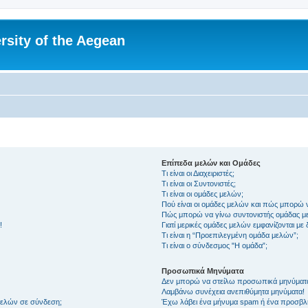
rsity of the Aegean
Επίπεδα μελών και Ομάδες
Τι είναι οι Διαχειριστές;
Τι είναι οι Συντονιστές;
Τι είναι οι ομάδες μελών;
Πού είναι οι ομάδες μελών και πώς μπορώ 
Πώς μπορώ να γίνω συντονιστής ομάδας μ
!
Γιατί μερικές ομάδες μελών εμφανίζονται με
Τι είναι η “Προεπιλεγμένη ομάδα μελών”;
Τι είναι ο σύνδεσμος "Η ομάδα”;
Προσωπικά Μηνύματα
Δεν μπορώ να στείλω προσωπικά μηνύματ
Λαμβάνω συνέχεια ανεπιθύμητα μηνύματα!
μελών σε σύνδεση;
Έχω λάβει ένα μήνυμα spam ή ένα προσβλη