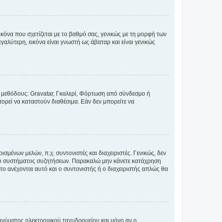
κόνα που σχετίζεται με το βαθμό σας, γενικώς με τη μορφή των
αλύτερη, εικόνα είναι γνωστή ως άβαταρ και είναι γενικώς
ς μεθόδους: Gravatar, Γκαλερί, Φόρτωση από σύνδεσμο ή
ορεί να καταστούν διαθέσιμα. Εάν δεν μπορείτε να
σμένων μελών, π.χ. συντονιστές και διαχειριστές. Γενικώς, δεν
του συστήματος συζητήσεων. Παρακαλώ μην κάνετε κατάχρηση
ο ανέχονται αυτό και ο συντονιστής ή ο διαχειριστής απλώς θα
νύματος ηλεκτρονικού ταχυδρομείου και μόνο αν ο