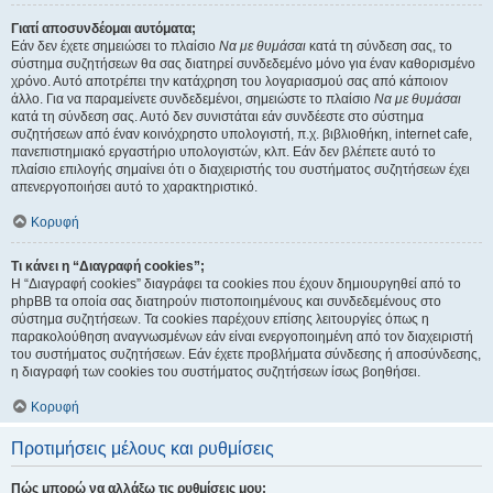
Γιατί αποσυνδέομαι αυτόματα;
Εάν δεν έχετε σημειώσει το πλαίσιο
Να με θυμάσαι
κατά τη σύνδεση σας, το
σύστημα συζητήσεων θα σας διατηρεί συνδεδεμένο μόνο για έναν καθορισμένο
χρόνο. Αυτό αποτρέπει την κατάχρηση του λογαριασμού σας από κάποιον
άλλο. Για να παραμείνετε συνδεδεμένοι, σημειώστε το πλαίσιο
Να με θυμάσαι
κατά τη σύνδεση σας. Αυτό δεν συνιστάται εάν συνδέεστε στο σύστημα
συζητήσεων από έναν κοινόχρηστο υπολογιστή, π.χ. βιβλιοθήκη, internet cafe,
πανεπιστημιακό εργαστήριο υπολογιστών, κλπ. Εάν δεν βλέπετε αυτό το
πλαίσιο επιλογής σημαίνει ότι ο διαχειριστής του συστήματος συζητήσεων έχει
απενεργοποιήσει αυτό το χαρακτηριστικό.
Κορυφή
Τι κάνει η “Διαγραφή cookies”;
Η “Διαγραφή cookies” διαγράφει τα cookies που έχουν δημιουργηθεί από το
phpBB τα οποία σας διατηρούν πιστοποιημένους και συνδεδεμένους στο
σύστημα συζητήσεων. Τα cookies παρέχουν επίσης λειτουργίες όπως η
παρακολούθηση αναγνωσμένων εάν είναι ενεργοποιημένη από τον διαχειριστή
του συστήματος συζητήσεων. Εάν έχετε προβλήματα σύνδεσης ή αποσύνδεσης,
η διαγραφή των cookies του συστήματος συζητήσεων ίσως βοηθήσει.
Κορυφή
Προτιμήσεις μέλους και ρυθμίσεις
Πώς μπορώ να αλλάξω τις ρυθμίσεις μου;