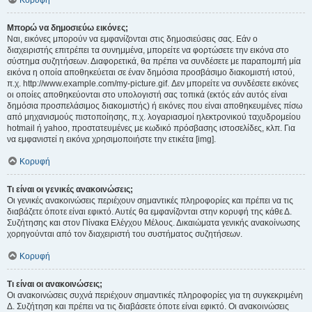
Κορυφή
Μπορώ να δημοσιεύω εικόνες;
Ναι, εικόνες μπορούν να εμφανίζονται στις δημοσιεύσεις σας. Εάν ο
διαχειριστής επιτρέπει τα συνημμένα, μπορείτε να φορτώσετε την εικόνα στο
σύστημα συζητήσεων. Διαφορετικά, θα πρέπει να συνδέσετε με παραπομπή μία
εικόνα η οποία αποθηκεύεται σε έναν δημόσια προσβάσιμο διακομιστή ιστού,
π.χ. http://www.example.com/my-picture.gif. Δεν μπορείτε να συνδέσετε εικόνες
οι οποίες αποθηκεύονται στο υπολογιστή σας τοπικά (εκτός εάν αυτός είναι
δημόσια προσπελάσιμος διακομιστής) ή εικόνες που είναι αποθηκευμένες πίσω
από μηχανισμούς πιστοποίησης, π.χ. λογαριασμοί ηλεκτρονικού ταχυδρομείου
hotmail ή yahoo, προστατευμένες με κωδικό πρόσβασης ιστοσελίδες, κλπ. Για
να εμφανιστεί η εικόνα χρησιμοποιήστε την ετικέτα [img].
Κορυφή
Τι είναι οι γενικές ανακοινώσεις;
Οι γενικές ανακοινώσεις περιέχουν σημαντικές πληροφορίες και πρέπει να τις
διαβάζετε όποτε είναι εφικτό. Αυτές θα εμφανίζονται στην κορυφή της κάθε Δ.
Συζήτησης και στον Πίνακα Ελέγχου Μέλους. Δικαιώματα γενικής ανακοίνωσης
χορηγούνται από τον διαχειριστή του συστήματος συζητήσεων.
Κορυφή
Τι είναι οι ανακοινώσεις;
Οι ανακοινώσεις συχνά περιέχουν σημαντικές πληροφορίες για τη συγκεκριμένη
Δ. Συζήτηση και πρέπει να τις διαβάσετε όποτε είναι εφικτό. Οι ανακοινώσεις