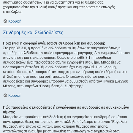
συστήματος συζητήσεων. Για να αναζητήσετε για τα θέματα σας,
χρησιμοποιείστε την “Ειδική αναζήτηση” και συμπληρώστε τις επιλογές
καταλλήλως.
Κορυφή
Συνδρομές και Σελιδοδείκτες
Ποια είναι η διαφορά ανάμεσα σε σελιδοδείκτη και συνδρομή;
Στο phpBB 3.0, η προσθήκη σελιδοδεικτών θεμάτων λειτουργούσε όπως η
προσθήκη σελιδοδεικτών σε ένα πρόγραμμα περιήγησης. Δεν ενημερωνόσασταν
όταν υπήρχε μια επικαιροποίηση. Όμως στο phpBB 3.1 η προσθήκη
σελιδοδεικτών είναι περισσότερο σαν να εγγραφείτε στο θέμα. Μπορείτε να
ειδοποιηθείτε όταν ένα θέμα σελιδοδείκτη έχει ενημερωθεί. Η συνδρομή,
ωστόσο, θα σας ειδοποιήσει όταν υπάρχει μια ενημέρωση σε ένα θέμα ή σε μια
Δ. Συζήτηση στο σύστημα συζητήσεων. Οι επιλογές ειδοποίησης για
σελιδοδείκτες και συνδρομές μπορούν να ρυθμιστούν από τον Πίνακα Ελέγχου
Μέλους, στην καρτέλα “Προτιμήσεις Δ. Συζήτησης”.
Κορυφή
Πώς προσθέτω σελιδοδείκτες ή εγγράφομαι σε συνδρομές σε συγκεκριμένα
θέματα;
Μπορείτε να προσθέσετε σελιδοδείκτη ή να εγγραφείτε σε συνδρομή σε κάποιο
συγκεκριμένο θέμα, πατώντας στον κατάλληλο σύνδεσμο στο μενού "Εργαλεία
θέματος", στο επάνω και κάτω μέρος κάποιου θέματος συζήτησης.
Απαντώντας σε ένα θέμα με σημειωμένη την επιλογή “Να ενημερωθώ όταν