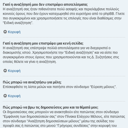
Γιατί η αναζήτησή μου δεν επιστρέφει αποτελέσματα;
Η αναζήτησή σας ήταν πιθανότατα πολύ ασαφής και περιελάμβανε πολλούς
κοινούς όρους που δεν έχουν καταχωρηθεί στο ευρετήριο από το phpBB. Γίνετε
πιο συγκεκριμένοι και χρησιμοποιήσετε τις επιλογές που είναι διαθέσιμες στην
“Ειδική αναζήτηση”.
Κορυφή
Γιατί η αναζήτηση μου επιστρέφει μια κενή σελίδα;
Η αναζήτησή σας επέστρεψε πολλά αποτελέσματα για να διαχειριστεί ο
διακομιστής ιστού. Χρησιμοποιήστε την “Ειδική αναζήτηση” και να είστε πιο
συγκεκριμένοι στους όρους που χρησιμοποιούνται και τις Δ. Συζητήσεις στις
οποίες θέλετε να γίνει η αναζήτηση.
Κορυφή
Πώς μπορώ να αναζητήσω για μέλη;
Επίσκεφθείτε τη λίστα μελών και πατήστε στον σύνδεσμο “Εύρεση μέλους”.
Κορυφή
Πώς μπορώ να βρω τις δημοσιεύσεις μου και τα θέματά μου;
Οι δημοσιεύσεις σας μπορούν να ανακτηθούν είτε πατώντας στον σύνδεσμο
“Εμφάνιση των δημοσιεύσεών σας” στον Πίνακα Ελέγχου Μέλους, είτε πατώντας
στον σύνδεσμο “Αναζήτηση δημοσιεύσεων μέλους” μέσω της σελίδας του
προφίλ σας ή πατώντας στο μενού “Γρήγορες συνδέσεις” στην κορυφή του