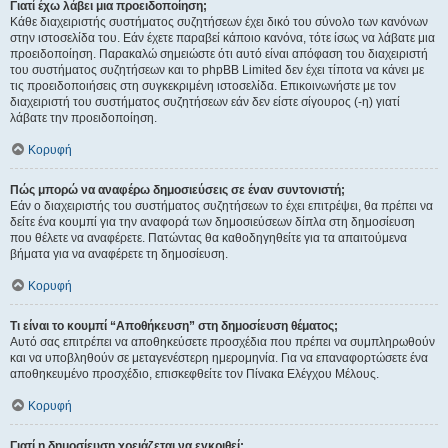
Γιατί έχω λάβει μια προειδοποίηση;
Κάθε διαχειριστής συστήματος συζητήσεων έχει δικό του σύνολο των κανόνων
στην ιστοσελίδα του. Εάν έχετε παραβεί κάποιο κανόνα, τότε ίσως να λάβατε μια
προειδοποίηση. Παρακαλώ σημειώστε ότι αυτό είναι απόφαση του διαχειριστή
του συστήματος συζητήσεων και το phpBB Limited δεν έχει τίποτα να κάνει με
τις προειδοποιήσεις στη συγκεκριμένη ιστοσελίδα. Επικοινωνήστε με τον
διαχειριστή του συστήματος συζητήσεων εάν δεν είστε σίγουρος (-η) γιατί
λάβατε την προειδοποίηση.
Κορυφή
Πώς μπορώ να αναφέρω δημοσιεύσεις σε έναν συντονιστή;
Εάν ο διαχειριστής του συστήματος συζητήσεων το έχει επιτρέψει, θα πρέπει να
δείτε ένα κουμπί για την αναφορά των δημοσιεύσεων δίπλα στη δημοσίευση
που θέλετε να αναφέρετε. Πατώντας θα καθοδηγηθείτε για τα απαιτούμενα
βήματα για να αναφέρετε τη δημοσίευση.
Κορυφή
Τι είναι το κουμπί “Αποθήκευση” στη δημοσίευση θέματος;
Αυτό σας επιτρέπει να αποθηκεύσετε προσχέδια που πρέπει να συμπληρωθούν
και να υποβληθούν σε μεταγενέστερη ημερομηνία. Για να επαναφορτώσετε ένα
αποθηκευμένο προσχέδιο, επισκεφθείτε τον Πίνακα Ελέγχου Μέλους.
Κορυφή
Γιατί η δημοσίευση χρειάζεται να εγκριθεί;