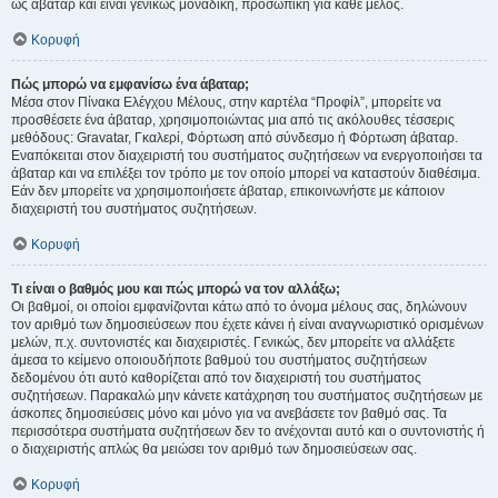
ως άβαταρ και είναι γενικώς μοναδική, προσωπική για κάθε μέλος.
Κορυφή
Πώς μπορώ να εμφανίσω ένα άβαταρ;
Μέσα στον Πίνακα Ελέγχου Μέλους, στην καρτέλα “Προφίλ”, μπορείτε να
προσθέσετε ένα άβαταρ, χρησιμοποιώντας μια από τις ακόλουθες τέσσερις
μεθόδους: Gravatar, Γκαλερί, Φόρτωση από σύνδεσμο ή Φόρτωση άβαταρ.
Εναπόκειται στον διαχειριστή του συστήματος συζητήσεων να ενεργοποιήσει τα
άβαταρ και να επιλέξει τον τρόπο με τον οποίο μπορεί να καταστούν διαθέσιμα.
Εάν δεν μπορείτε να χρησιμοποιήσετε άβαταρ, επικοινωνήστε με κάποιον
διαχειριστή του συστήματος συζητήσεων.
Κορυφή
Τι είναι ο βαθμός μου και πώς μπορώ να τον αλλάξω;
Οι βαθμοί, οι οποίοι εμφανίζονται κάτω από το όνομα μέλους σας, δηλώνουν
τον αριθμό των δημοσιεύσεων που έχετε κάνει ή είναι αναγνωριστικό ορισμένων
μελών, π.χ. συντονιστές και διαχειριστές. Γενικώς, δεν μπορείτε να αλλάξετε
άμεσα το κείμενο οποιουδήποτε βαθμού του συστήματος συζητήσεων
δεδομένου ότι αυτό καθορίζεται από τον διαχειριστή του συστήματος
συζητήσεων. Παρακαλώ μην κάνετε κατάχρηση του συστήματος συζητήσεων με
άσκοπες δημοσιεύσεις μόνο και μόνο για να ανεβάσετε τον βαθμό σας. Τα
περισσότερα συστήματα συζητήσεων δεν το ανέχονται αυτό και ο συντονιστής ή
ο διαχειριστής απλώς θα μειώσει τον αριθμό των δημοσιεύσεων σας.
Κορυφή