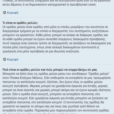
Γενικώς, οι συντονιστές υπάρχουν για να αποτρέπουν μέλη από το να βγαίνουν
εκτός θέματος ή να δημοσιεύουν καταχρηστικό ή προσβλητικό υλικό.
Κορυφή
Τι είναι οι ομάδες μελών;
Οι ομάδες μελών είναι ομάδες από μέλη οι οποίες μοιράζουν την κοινότητα σε
διαχειρίσιμα τμήματα με τα οποία οι διαχειριστές του συστήματος συζητήσεων
μπορούν να εργαστούν. Κάθε μέλος μπορεί να ανήκει σε διάφορες ομάδες και
σε κάθε ομάδα μπορεί να έχουν ανατεθεί επιμέρους δικαιώματα πρόσβασης.
Αυτό παρέχει έναν εύκολο τρόπο σε διαχειριστές να αλλάξουν τα δικαιώματα για
πολλά μέλη ταυτόχρονα, όπως είναι αλλαγή δικαιωμάτων συντονιστή ή
χορήγηση στα μέλη πρόσβαση σε μια ιδιωτική συζήτηση.
Κορυφή
Πού είναι οι ομάδες μελών και πώς μπορώ να συμμετάσχω σε μια;
Μπορείτε να δείτε όλες τις ομάδες μελών μέσω του συνδέσμου “Ομάδες μελών”
στον Πίνακα Ελέγχου Μέλους. Εάν επιθυμείτε να ενταχθείτε σε μια, προχωρήστε
πατώντας το κατάλληλο κουμπί. Ωστόσο, δεν έχουν όλες οι ομάδες μελών
ανοιχτή πρόσβαση. Μερικές μπορεί να χρειάζονται έγκριση για ένταξη, μερικές
μπορεί να είναι κλειστές και μερικές μπορεί ακόμη και να έχουν κρυφές ιδιότητες
μελών. Εάν η ομάδα είναι ανοιχτή, μπορείτε να ενταχθείτε πατώντας στο
κατάλληλο κουμπί. Εάν χρειάζεται έγκριση για ένταξη μπορείτε να ζητήσετε να
ενταχθείτε πατώντας στο κατάλληλο κουμπί. Ο συντονιστής της ομάδας θα
χρειαστεί να εγκρίνει το αίτημα σας και ίσως σας ρωτήσει γιατί θέλετε να
ενταχθείτε στην ομάδα. Παρακαλώ μην παρενοχλήσετε τον συντονιστή ομάδας