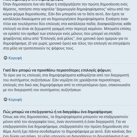
Όταν δημοσιεύετε ένα νέο θέμα ή επεξεργάζεστε την πρώτη δημοσίευση ενός
θέματος, πατήστε στην καρτέλα “Δημιουργία δημοψηφίσματος” κάτω από την
κύρια φόρμα δημοσίευσης. Εάν δεν μπορείτε να το δείτε αυτό, δεν έχετε τα
κατάλληλα δικαιώματα για να δημιουργήσετε δημοψηφίσματα. Εισάγετε έναν
τίτλο και τουλάχιστον δύο επιλογές στα κατάλληλα πεδία, διασφαλίζοντας κάθε
επιλογή να είναι σε ξεχωριστή γραμμή στην περιοχή κειμένου. Μπορείτε επίσης
να ορίσετε τον αριθμό των επιλογών ενός μέλους που μπορεί να επιλέξει
ψηφίζοντας κάτω από “Επιλογές ανά μέλος”, ένα χρονικό όριο ημερών για το
δημοψήφισμα, (0 για χωρίς χρονικό όριο) και τέλος την επιλογή να επιτρέψετε
στα μέλη να τροποποιούν τις ψήφους τους.
Κορυφή
Γιατί δεν μπορώ να προσθέσω περισσότερες επιλογές ψήφων;
Το όριο για τις επιλογές στα δημοψηφίσματα καθορίζεται από τον διαχειριστή
του συστήματος συζητήσεων. Εάν νομίζετε ότι χρειάζονται περισσότερες
επιλογές στο δικό σας δημοψήφισμα από το επιτρεπόμενο όριο, επικοινωνείτε
με τον διαχειριστή του συστήματος συζητήσεων.
Κορυφή
Πώς μπορώ να επεξεργαστώ ή να διαγράψω ένα δημοψήφισμα;
Όπως και στις δημοσιεύσεις, τα δημοψηφίσματα μπορούν να επεξεργαστούν
μόνον από τον συγγραφέα τους, έναν συντονιστή ή έναν διαχειριστή. Για να
επεξεργαστείτε ένα δημοψήφισμα, επεξεργαστείτε την πρώτη δημοσίευση στο
θέμα. Αυτή έχει πάντα συνδεδεμένο το δημοψήφισμα με αυτό. Εάν κανένας δεν
έχει δώσει μια ψήφο, τα μέλη μπορούν να διαγράψουν το δημοψήφισμα ή να