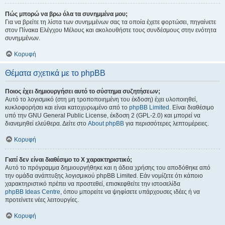
Πώς μπορώ να βρω όλα τα συνημμένα μου;
Για να βρείτε τη λίστα των συνημμένων σας τα οποία έχετε φορτώσει, πηγαίνετε
στον Πίνακα Ελέγχου Μέλους και ακολουθήστε τους συνδέσμους στην ενότητα
συνημμένων.
Κορυφή
Θέματα σχετικά με το phpBB
Ποιος έχει δημιουργήσει αυτό το σύστημα συζητήσεων;
Αυτό το λογισμικό (στη μη τροποποιημένη του έκδοση) έχει υλοποιηθεί,
κυκλοφορήσει και είναι κατοχυρωμένο από το
phpBB Limited
. Είναι διαθέσιμο
υπό την GNU General Public License, έκδοση 2 (GPL-2.0) και μπορεί να
διανεμηθεί ελεύθερα. Δείτε στο
About phpBB
για περισσότερες λεπτομέρειες.
Κορυφή
Γιατί δεν είναι διαθέσιμο το Χ χαρακτηριστικό;
Αυτό το πρόγραμμα δημιουργήθηκε και η άδεια χρήσης του αποδόθηκε από
την ομάδα ανάπτυξης λογισμικού phpBB Limited. Εάν νομίζετε ότι κάποιο
χαρακτηριστικό πρέπει να προστεθεί, επισκεφθείτε την ιστοσελίδα
phpBB Ideas Centre
, όπου μπορείτε να ψηφίσετε υπάρχουσες ιδέες ή να
προτείνετε νέες λειτουργίες.
Κορυφή