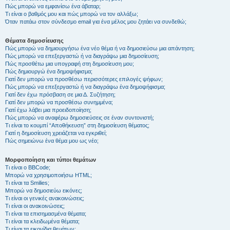
Πώς μπορώ να εμφανίσω ένα άβαταρ;
Τι είναι ο βαθμός μου και πώς μπορώ να τον αλλάξω;
Όταν πατάω στον σύνδεσμο email για ένα μέλος μου ζητάει να συνδεθώ;
Θέματα δημοσίευσης
Πώς μπορώ να δημιουργήσω ένα νέο θέμα ή να δημοσιεύσω μια απάντηση;
Πώς μπορώ να επεξεργαστώ ή να διαγράψω μια δημοσίευση;
Πώς προσθέτω μια υπογραφή στη δημοσίευση μου;
Πώς δημιουργώ ένα δημοψήφισμα;
Γιατί δεν μπορώ να προσθέσω περισσότερες επιλογές ψήφων;
Πώς μπορώ να επεξεργαστώ ή να διαγράψω ένα δημοψήφισμα;
Γιατί δεν έχω πρόσβαση σε μια Δ. Συζήτηση;
Γιατί δεν μπορώ να προσθέσω συνημμένα;
Γιατί έχω λάβει μια προειδοποίηση;
Πώς μπορώ να αναφέρω δημοσιεύσεις σε έναν συντονιστή;
Τι είναι το κουμπί “Αποθήκευση” στη δημοσίευση θέματος;
Γιατί η δημοσίευση χρειάζεται να εγκριθεί;
Πώς σημειώνω ένα θέμα μου ως νέο;
Μορφοποίηση και τύποι θεμάτων
Τι είναι ο BBCode;
Μπορώ να χρησιμοποιήσω HTML;
Τι είναι τα Smilies;
Μπορώ να δημοσιεύω εικόνες;
Τι είναι οι γενικές ανακοινώσεις;
Τι είναι οι ανακοινώσεις;
Τι είναι τα επισημασμένα θέματα;
Τι είναι τα κλειδωμένα θέματα;
Τι είναι τα εικονίδια θεμάτων;