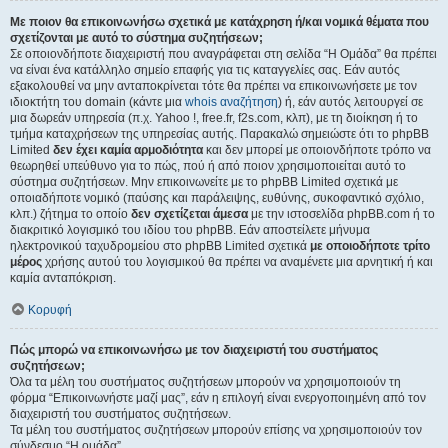
Με ποιον θα επικοινωνήσω σχετικά με κατάχρηση ή/και νομικά θέματα που
σχετίζονται με αυτό το σύστημα συζητήσεων;
Σε οποιονδήποτε διαχειριστή που αναγράφεται στη σελίδα “Η Ομάδα” θα πρέπει
να είναι ένα κατάλληλο σημείο επαφής για τις καταγγελίες σας. Εάν αυτός
εξακολουθεί να μην ανταποκρίνεται τότε θα πρέπει να επικοινωνήσετε με τον
ιδιοκτήτη του domain (κάντε μια
whois αναζήτηση
) ή, εάν αυτός λειτουργεί σε
μια δωρεάν υπηρεσία (π.χ. Yahoo !, free.fr, f2s.com, κλπ), με τη διοίκηση ή το
τμήμα καταχρήσεων της υπηρεσίας αυτής. Παρακαλώ σημειώστε ότι το phpBB
Limited
δεν έχει καμία αρμοδιότητα
και δεν μπορεί με οποιονδήποτε τρόπο να
θεωρηθεί υπεύθυνο για το πώς, πού ή από ποιον χρησιμοποιείται αυτό το
σύστημα συζητήσεων. Μην επικοινωνείτε με το phpBB Limited σχετικά με
οποιαδήποτε νομικό (παύσης και παράλειψης, ευθύνης, συκοφαντικό σχόλιο,
κλπ.) ζήτημα το οποίο
δεν σχετίζεται άμεσα
με την ιστοσελίδα phpBB.com ή το
διακριτικό λογισμικό του ιδίου του phpBB. Εάν αποστείλετε μήνυμα
ηλεκτρονικού ταχυδρομείου στο phpBB Limited σχετικά
με οποιοδήποτε τρίτο
μέρος
χρήσης αυτού του λογισμικού θα πρέπει να αναμένετε μια αρνητική ή και
καμία ανταπόκριση.
Κορυφή
Πώς μπορώ να επικοινωνήσω με τον διαχειριστή του συστήματος
συζητήσεων;
Όλα τα μέλη του συστήματος συζητήσεων μπορούν να χρησιμοποιούν τη
φόρμα “Επικοινωνήστε μαζί μας”, εάν η επιλογή είναι ενεργοποιημένη από τον
διαχειριστή του συστήματος συζητήσεων.
Τα μέλη του συστήματος συζητήσεων μπορούν επίσης να χρησιμοποιούν τον
σύνδεσμο “Η ομάδα”.