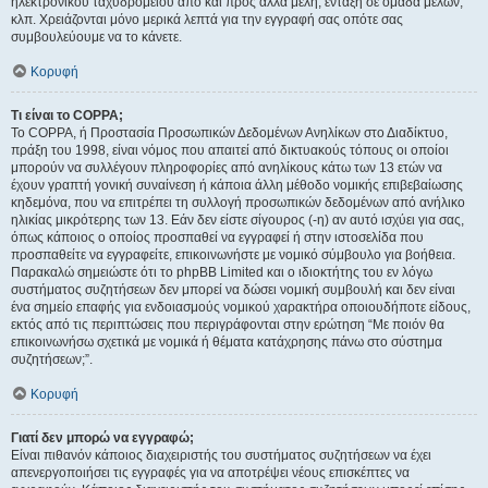
ηλεκτρονικού ταχυδρομείου από και προς άλλα μέλη, ένταξη σε ομάδα μελών,
κλπ. Χρειάζονται μόνο μερικά λεπτά για την εγγραφή σας οπότε σας
συμβουλεύουμε να το κάνετε.
Κορυφή
Τι είναι το COPPA;
Το COPPA, ή Προστασία Προσωπικών Δεδομένων Ανηλίκων στο Διαδίκτυο,
πράξη του 1998, είναι νόμος που απαιτεί από δικτυακούς τόπους οι οποίοι
μπορούν να συλλέγουν πληροφορίες από ανηλίκους κάτω των 13 ετών να
έχουν γραπτή γονική συναίνεση ή κάποια άλλη μέθοδο νομικής επιβεβαίωσης
κηδεμόνα, που να επιτρέπει τη συλλογή προσωπικών δεδομένων από ανήλικο
ηλικίας μικρότερης των 13. Εάν δεν είστε σίγουρος (-η) αν αυτό ισχύει για σας,
όπως κάποιος ο οποίος προσπαθεί να εγγραφεί ή στην ιστοσελίδα που
προσπαθείτε να εγγραφείτε, επικοινωνήστε με νομικό σύμβουλο για βοήθεια.
Παρακαλώ σημειώστε ότι το phpBB Limited και ο ιδιοκτήτης του εν λόγω
συστήματος συζητήσεων δεν μπορεί να δώσει νομική συμβουλή και δεν είναι
ένα σημείο επαφής για ενδοιασμούς νομικού χαρακτήρα οποιουδήποτε είδους,
εκτός από τις περιπτώσεις που περιγράφονται στην ερώτηση “Με ποιόν θα
επικοινωνήσω σχετικά με νομικά ή θέματα κατάχρησης πάνω στο σύστημα
συζητήσεων;”.
Κορυφή
Γιατί δεν μπορώ να εγγραφώ;
Είναι πιθανόν κάποιος διαχειριστής του συστήματος συζητήσεων να έχει
απενεργοποιήσει τις εγγραφές για να αποτρέψει νέους επισκέπτες να