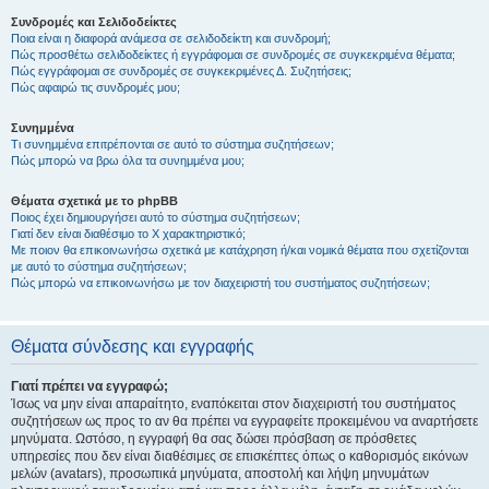
Συνδρομές και Σελιδοδείκτες
Ποια είναι η διαφορά ανάμεσα σε σελιδοδείκτη και συνδρομή;
Πώς προσθέτω σελιδοδείκτες ή εγγράφομαι σε συνδρομές σε συγκεκριμένα θέματα;
Πώς εγγράφομαι σε συνδρομές σε συγκεκριμένες Δ. Συζητήσεις;
Πώς αφαιρώ τις συνδρομές μου;
Συνημμένα
Τι συνημμένα επιτρέπονται σε αυτό το σύστημα συζητήσεων;
Πώς μπορώ να βρω όλα τα συνημμένα μου;
Θέματα σχετικά με το phpBB
Ποιος έχει δημιουργήσει αυτό το σύστημα συζητήσεων;
Γιατί δεν είναι διαθέσιμο το Χ χαρακτηριστικό;
Με ποιον θα επικοινωνήσω σχετικά με κατάχρηση ή/και νομικά θέματα που σχετίζονται
με αυτό το σύστημα συζητήσεων;
Πώς μπορώ να επικοινωνήσω με τον διαχειριστή του συστήματος συζητήσεων;
Θέματα σύνδεσης και εγγραφής
Γιατί πρέπει να εγγραφώ;
Ίσως να μην είναι απαραίτητο, εναπόκειται στον διαχειριστή του συστήματος
συζητήσεων ως προς το αν θα πρέπει να εγγραφείτε προκειμένου να αναρτήσετε
μηνύματα. Ωστόσο, η εγγραφή θα σας δώσει πρόσβαση σε πρόσθετες
υπηρεσίες που δεν είναι διαθέσιμες σε επισκέπτες όπως ο καθορισμός εικόνων
μελών (avatars), προσωπικά μηνύματα, αποστολή και λήψη μηνυμάτων