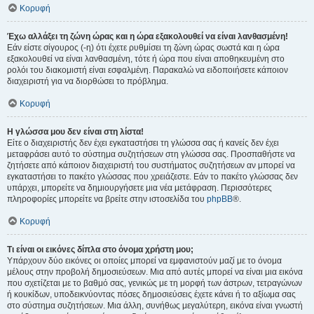
Κορυφή
Έχω αλλάξει τη ζώνη ώρας και η ώρα εξακολουθεί να είναι λανθασμένη!
Εάν είστε σίγουρος (-η) ότι έχετε ρυθμίσει τη ζώνη ώρας σωστά και η ώρα
εξακολουθεί να είναι λανθασμένη, τότε ή ώρα που είναι αποθηκευμένη στο
ρολόι του διακομιστή είναι εσφαλμένη. Παρακαλώ να ειδοποιήσετε κάποιον
διαχειριστή για να διορθώσει το πρόβλημα.
Κορυφή
Η γλώσσα μου δεν είναι στη λίστα!
Είτε ο διαχειριστής δεν έχει εγκαταστήσει τη γλώσσα σας ή κανείς δεν έχει
μεταφράσει αυτό το σύστημα συζητήσεων στη γλώσσα σας. Προσπαθήστε να
ζητήσετε από κάποιον διαχειριστή του συστήματος συζητήσεων αν μπορεί να
εγκαταστήσει το πακέτο γλώσσας που χρειάζεστε. Εάν το πακέτο γλώσσας δεν
υπάρχει, μπορείτε να δημιουργήσετε μια νέα μετάφραση. Περισσότερες
πληροφορίες μπορείτε να βρείτε στην ιστοσελίδα του
phpBB
®.
Κορυφή
Τι είναι οι εικόνες δίπλα στο όνομα χρήστη μου;
Υπάρχουν δύο εικόνες οι οποίες μπορεί να εμφανιστούν μαζί με το όνομα
μέλους στην προβολή δημοσιεύσεων. Μια από αυτές μπορεί να είναι μια εικόνα
που σχετίζεται με το βαθμό σας, γενικώς με τη μορφή των άστρων, τετραγώνων
ή κουκίδων, υποδεικνύοντας πόσες δημοσιεύσεις έχετε κάνει ή το αξίωμα σας
στο σύστημα συζητήσεων. Μια άλλη, συνήθως μεγαλύτερη, εικόνα είναι γνωστή