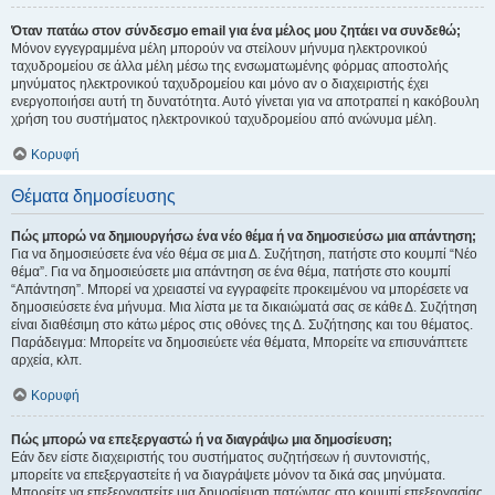
Όταν πατάω στον σύνδεσμο email για ένα μέλος μου ζητάει να συνδεθώ;
Μόνον εγγεγραμμένα μέλη μπορούν να στείλουν μήνυμα ηλεκτρονικού
ταχυδρομείου σε άλλα μέλη μέσω της ενσωματωμένης φόρμας αποστολής
μηνύματος ηλεκτρονικού ταχυδρομείου και μόνο αν ο διαχειριστής έχει
ενεργοποιήσει αυτή τη δυνατότητα. Αυτό γίνεται για να αποτραπεί η κακόβουλη
χρήση του συστήματος ηλεκτρονικού ταχυδρομείου από ανώνυμα μέλη.
Κορυφή
Θέματα δημοσίευσης
Πώς μπορώ να δημιουργήσω ένα νέο θέμα ή να δημοσιεύσω μια απάντηση;
Για να δημοσιεύσετε ένα νέο θέμα σε μια Δ. Συζήτηση, πατήστε στο κουμπί “Νέο
θέμα”. Για να δημοσιεύσετε μια απάντηση σε ένα θέμα, πατήστε στο κουμπί
“Απάντηση”. Μπορεί να χρειαστεί να εγγραφείτε προκειμένου να μπορέσετε να
δημοσιεύσετε ένα μήνυμα. Μια λίστα με τα δικαιώματά σας σε κάθε Δ. Συζήτηση
είναι διαθέσιμη στο κάτω μέρος στις οθόνες της Δ. Συζήτησης και του θέματος.
Παράδειγμα: Μπορείτε να δημοσιεύετε νέα θέματα, Μπορείτε να επισυνάπτετε
αρχεία, κλπ.
Κορυφή
Πώς μπορώ να επεξεργαστώ ή να διαγράψω μια δημοσίευση;
Εάν δεν είστε διαχειριστής του συστήματος συζητήσεων ή συντονιστής,
μπορείτε να επεξεργαστείτε ή να διαγράψετε μόνον τα δικά σας μηνύματα.
Μπορείτε να επεξεργαστείτε μια δημοσίευση πατώντας στο κουμπί επεξεργασίας