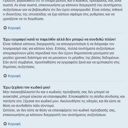
Πρώτον, βεβαιωθείτε ότι το όνομα μέλους και ο κωδικός πρόσβασής σας είναι
σωστά. Αν είναι σωστά, επικοινωνήστε με κάποιον διαχειριστή του συστήματος
συζητήσεων για να βεβαιωθείτε ότι δεν έχετε απαγορευθεί. Είναι επίσης πιθανό
ο ιδιοκτήτης της ιστοσελίδας να έχει κάποιο σφάλμα στις ρυθμίσεις και να
χρειάζεται να το διορθώσει.
Κορυφή
Έχω εγγραφεί κατά το παρελθόν αλλά δεν μπορώ να συνδεθώ πλέον!
Είναι πιθανό κάποιος διαχειριστής να απενεργοποίησε ή να διέγραψε τον
λογαριασμό σας για κάποιο λόγο. Επίσης, πολλά συστήματα συζητήσεων
απομακρύνουν μέλη περιοδικά που δεν έχουν δημοσιεύσει μηνύματα για
μεγάλο χρονικό διάστημα για να μειώσουν το μέγεθος της βάσης δεδομένων.
Εάν αυτό συμβαίνει, προσπαθήστε να εγγραφείτε ξανά και να εμπλακείτε στις
δημόσιες συζητήσεις.
Κορυφή
Έχω ξεχάσει τον κωδικό μου!
Μην πανικοβάλλεστε! Αν και ο κωδικός πρόσβασής σας δεν μπορεί να
ανακτηθεί, μπορεί εύκολα να επαναφερθεί. Επισκεφθείτε τη σελίδα σύνδεσης και
πατήστε στο
Ξέχασα τον κωδικό μου
. Ακολουθήστε τις οδηγίες και θα είστε σε
θέση να συνδεθείτε πάλι σύντομα.
Ωστόσο, αν δεν είστε σε θέση να επαναφέρετε τον κωδικό πρόσβασής σας,
επικοινωνήστε με κάποιον διαχειριστή του συστήματος συζητήσεων.
Κορυφή