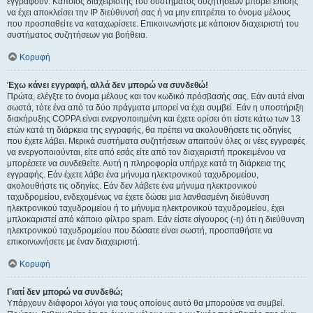
εγγραφούν. Κάποιος διαχειριστής του συστήματος συζητήσεων μπορεί επίσης
να έχει αποκλείσει την IP διεύθυνσή σας ή να μην επιτρέπει το όνομα μέλους
που προσπαθείτε να καταχωρίσετε. Επικοινωνήστε με κάποιον διαχειριστή του
συστήματος συζητήσεων για βοήθεια.
Κορυφή
Έχω κάνει εγγραφή, αλλά δεν μπορώ να συνδεθώ!
Πρώτα, ελέγξτε το όνομα μέλους και τον κωδικό πρόσβασής σας. Εάν αυτά είναι
σωστά, τότε ένα από τα δύο πράγματα μπορεί να έχει συμβεί. Εάν η υποστήριξη
διακήρυξης COPPA είναι ενεργοποιημένη και έχετε ορίσει ότι είστε κάτω των 13
ετών κατά τη διάρκεια της εγγραφής, θα πρέπει να ακολουθήσετε τις οδηγίες
που έχετε λάβει. Μερικά συστήματα συζητήσεων απαιτούν όλες οι νέες εγγραφές
να ενεργοποιούνται, είτε από εσάς είτε από τον διαχειριστή προκειμένου να
μπορέσετε να συνδεθείτε. Αυτή η πληροφορία υπήρχε κατά τη διάρκεια της
εγγραφής. Εάν έχετε λάβει ένα μήνυμα ηλεκτρονικού ταχυδρομείου,
ακολουθήστε τις οδηγίες. Εάν δεν λάβετε ένα μήνυμα ηλεκτρονικού
ταχυδρομείου, ενδεχομένως να έχετε δώσει μια λανθασμένη διεύθυνση
ηλεκτρονικού ταχυδρομείου ή το μήνυμα ηλεκτρονικού ταχυδρομείου, έχει
μπλοκαριστεί από κάποιο φίλτρο spam. Εάν είστε σίγουρος (-η) ότι η διεύθυνση
ηλεκτρονικού ταχυδρομείου που δώσατε είναι σωστή, προσπαθήστε να
επικοινωνήσετε με έναν διαχειριστή.
Κορυφή
Γιατί δεν μπορώ να συνδεθώ;
Υπάρχουν διάφοροι λόγοι για τους οποίους αυτό θα μπορούσε να συμβεί.