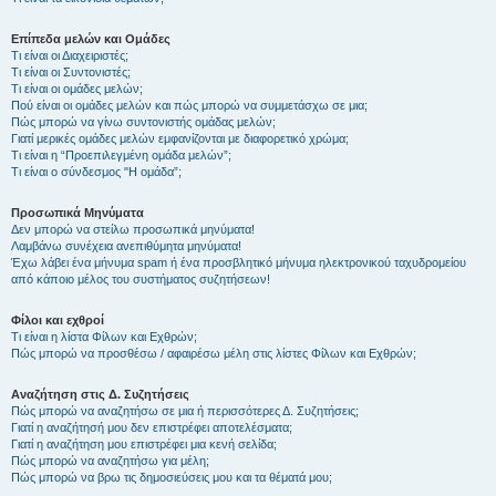
Επίπεδα μελών και Ομάδες
Τι είναι οι Διαχειριστές;
Τι είναι οι Συντονιστές;
Τι είναι οι ομάδες μελών;
Πού είναι οι ομάδες μελών και πώς μπορώ να συμμετάσχω σε μια;
Πώς μπορώ να γίνω συντονιστής ομάδας μελών;
Γιατί μερικές ομάδες μελών εμφανίζονται με διαφορετικό χρώμα;
Τι είναι η “Προεπιλεγμένη ομάδα μελών”;
Τι είναι ο σύνδεσμος "Η ομάδα”;
Προσωπικά Μηνύματα
Δεν μπορώ να στείλω προσωπικά μηνύματα!
Λαμβάνω συνέχεια ανεπιθύμητα μηνύματα!
Έχω λάβει ένα μήνυμα spam ή ένα προσβλητικό μήνυμα ηλεκτρονικού ταχυδρομείου
από κάποιο μέλος του συστήματος συζητήσεων!
Φίλοι και εχθροί
Τι είναι η λίστα Φίλων και Εχθρών;
Πώς μπορώ να προσθέσω / αφαιρέσω μέλη στις λίστες Φίλων και Εχθρών;
Αναζήτηση στις Δ. Συζητήσεις
Πώς μπορώ να αναζητήσω σε μια ή περισσότερες Δ. Συζητήσεις;
Γιατί η αναζήτησή μου δεν επιστρέφει αποτελέσματα;
Γιατί η αναζήτηση μου επιστρέφει μια κενή σελίδα;
Πώς μπορώ να αναζητήσω για μέλη;
Πώς μπορώ να βρω τις δημοσιεύσεις μου και τα θέματά μου;