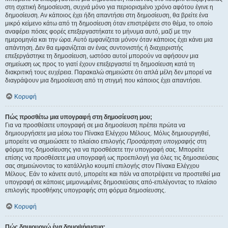
στη σχετική δημοσίευση, συχνά μόνο για περιορισμένο χρόνο αφότου έγινε η
δημοσίευση. Αν κάποιος έχει ήδη απαντήσει στη δημοσίευση, θα βρείτε ένα
μικρό κείμενο κάτω από τη δημοσίευση όταν επιστρέψετε στο θέμα, το οποίο
αναφέρει πόσες φορές επεξεργαστήκατε το μήνυμα αυτό, μαζί με την
ημερομηνία και την ώρα. Αυτό εμφανίζεται μόνον όταν κάποιος έχει κάνει μια
απάντηση. Δεν θα εμφανίζεται αν ένας συντονιστής ή διαχειριστής
επεξεργάστηκε τη δημοσίευση, ωστόσο αυτοί μπορούν να αφήσουν μια
σημείωση ως προς το γιατί έχουν επεξεργαστεί τη δημοσίευση κατά τη
διακριτική τους ευχέρεια. Παρακαλώ σημειώστε ότι απλά μέλη δεν μπορεί να
διαγράψουν μια δημοσίευση από τη στιγμή που κάποιος έχει απαντήσει.
Κορυφή
Πώς προσθέτω μια υπογραφή στη δημοσίευση μου;
Για να προσθέσετε υπογραφή σε μια δημοσίευση πρέπει πρώτα να
δημιουργήσετε μια μέσω του Πίνακα Ελέγχου Μέλους. Μόλις δημιουργηθεί,
μπορείτε να σημειώσετε το πλαίσιο επιλογής
Προσάρτηση υπογραφής
στη
φόρμα της δημοσίευσης για να προσθέσετε την υπογραφή σας. Μπορείτε
επίσης να προσθέσετε μια υπογραφή ως προεπιλογή για όλες τις δημοσιεύσεις
σας σημειώνοντας το κατάλληλο κουμπί επιλογής στον Πίνακα Ελέγχου
Μέλους. Εάν το κάνετε αυτό, μπορείτε και πάλι να αποτρέψετε να προστεθεί μια
υπογραφή σε κάποιες μεμονωμένες δημοσιεύσεις από-επιλέγοντας το πλαίσιο
επιλογής προσθήκης υπογραφής στη φόρμα δημοσίευσης.
Κορυφή
Πώς δημιουργώ ένα δημοψήφισμα;