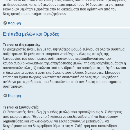
Τα εικονίδια θεμάτων είναι επιλεγμένες εικόνες από τον συγγραφέα σχετιζόμενες
με δημοσιεύσεις και υποδεικνύουν περιεχόμενό τους. Η δυνατότητα για χρήση
εικονιδίων θεμάτων εξαρτάται από τα δικαιώματα που ορίστηκαν από τον
διαχειριστή του συστήματος συζητήσεων.
Κορυφή
Επίπεδα μελών και Ομάδες
Τι είναι οι Διαχειριστές;
Οι Διαχειριστές είναι μέλη με τον υψηλότερο βαθμό ελέγχου σε όλο το σύστημα
συζητήσεων. Τα μέλη αυτά μπορούν να ελέγχουν όλες τις πτυχές της
λειτουργίας του συστήματος συζητήσεων, συμπεριλαμβανομένων του
καθορισμού δικαιωμάτων, της απαγόρευσης μελών, της δημιουργίας ομάδων ή
συντονιστών, κλπ., εξαρτώνται από τον ιδρυτή του συστήματος συζητήσεων και
τι δικαιώματα αυτός ή αυτή έχει δώσει στους άλλους διαχειριστές. Μπορούν
επίσης να έχουν πλήρεις δυνατότητες συντονιστή σε όλες τις Δ. Συζητήσεις,
ανάλογα με τις ρυθμίσεις που διατυπώνεται από τον ιδρυτή του συστήματος
συζητήσεων.
Κορυφή
Τι είναι οι Συντονιστές;
Οι Συντονιστές είναι μέλη (ή ομάδες μελών) που φροντίζουν τις Δ. Συζητήσεις
από μέρα σε μέρα. Έχουν το δικαίωμα να επεξεργάζονται ή να διαγράφουν
δημοσιεύσεις και να κλειδώνουν, να ξεκλειδώνουν, να μετακινούν, να
διαγράφουν και να διαχωρίζουν θέματα στη Δ. Συζήτηση που συντονίζουν.