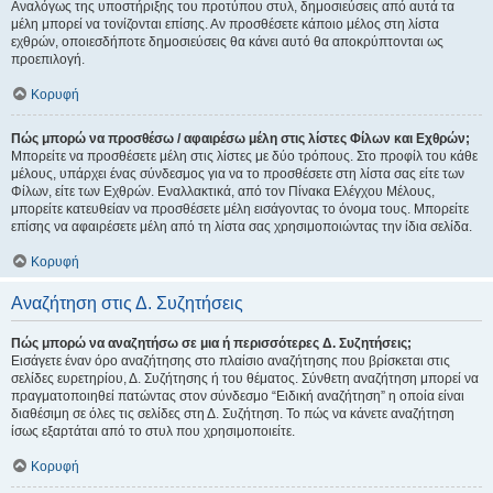
Αναλόγως της υποστήριξης του προτύπου στυλ, δημοσιεύσεις από αυτά τα
μέλη μπορεί να τονίζονται επίσης. Αν προσθέσετε κάποιο μέλος στη λίστα
εχθρών, οποιεσδήποτε δημοσιεύσεις θα κάνει αυτό θα αποκρύπτονται ως
προεπιλογή.
Κορυφή
Πώς μπορώ να προσθέσω / αφαιρέσω μέλη στις λίστες Φίλων και Εχθρών;
Μπορείτε να προσθέσετε μέλη στις λίστες με δύο τρόπους. Στο προφίλ του κάθε
μέλους, υπάρχει ένας σύνδεσμος για να το προσθέσετε στη λίστα σας είτε των
Φίλων, είτε των Εχθρών. Εναλλακτικά, από τον Πίνακα Ελέγχου Μέλους,
μπορείτε κατευθείαν να προσθέσετε μέλη εισάγοντας το όνομα τους. Μπορείτε
επίσης να αφαιρέσετε μέλη από τη λίστα σας χρησιμοποιώντας την ίδια σελίδα.
Κορυφή
Αναζήτηση στις Δ. Συζητήσεις
Πώς μπορώ να αναζητήσω σε μια ή περισσότερες Δ. Συζητήσεις;
Εισάγετε έναν όρο αναζήτησης στο πλαίσιο αναζήτησης που βρίσκεται στις
σελίδες ευρετηρίου, Δ. Συζήτησης ή του θέματος. Σύνθετη αναζήτηση μπορεί να
πραγματοποιηθεί πατώντας στον σύνδεσμο “Ειδική αναζήτηση” η οποία είναι
διαθέσιμη σε όλες τις σελίδες στη Δ. Συζήτηση. Το πώς να κάνετε αναζήτηση
ίσως εξαρτάται από το στυλ που χρησιμοποιείτε.
Κορυφή