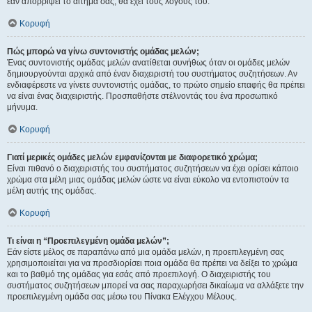
εάν απορρίψει το αίτημα σας, θα έχει τους λόγους του.
Κορυφή
Πώς μπορώ να γίνω συντονιστής ομάδας μελών;
Ένας συντονιστής ομάδας μελών ανατίθεται συνήθως όταν οι ομάδες μελών
δημιουργούνται αρχικά από έναν διαχειριστή του συστήματος συζητήσεων. Αν
ενδιαφέρεστε να γίνετε συντονιστής ομάδας, το πρώτο σημείο επαφής θα πρέπει
να είναι ένας διαχειριστής. Προσπαθήστε στέλνοντάς του ένα προσωπικό
μήνυμα.
Κορυφή
Γιατί μερικές ομάδες μελών εμφανίζονται με διαφορετικό χρώμα;
Είναι πιθανό ο διαχειριστής του συστήματος συζητήσεων να έχει ορίσει κάποιο
χρώμα στα μέλη μιας ομάδας μελών ώστε να είναι εύκολο να εντοπιστούν τα
μέλη αυτής της ομάδας.
Κορυφή
Τι είναι η “Προεπιλεγμένη ομάδα μελών”;
Εάν είστε μέλος σε παραπάνω από μια ομάδα μελών, η προεπιλεγμένη σας
χρησιμοποιείται για να προσδιορίσει ποια ομάδα θα πρέπει να δείξει το χρώμα
και το βαθμό της ομάδας για εσάς από προεπιλογή. Ο διαχειριστής του
συστήματος συζητήσεων μπορεί να σας παραχωρήσει δικαίωμα να αλλάξετε την
προεπιλεγμένη ομάδα σας μέσω του Πίνακα Ελέγχου Μέλους.