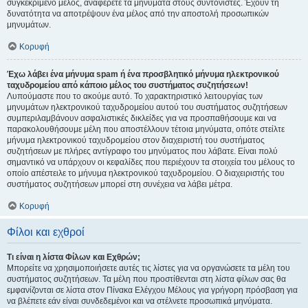
συγκεκριμένο μέλος, αναφέρετε τα μηνύματα στους συντονιστές. Έχουν τη
δυνατότητα να αποτρέψουν ένα μέλος από την αποστολή προσωπικών
μηνυμάτων.
Κορυφή
Έχω λάβει ένα μήνυμα spam ή ένα προσβλητικό μήνυμα ηλεκτρονικού
ταχυδρομείου από κάποιο μέλος του συστήματος συζητήσεων!
Λυπούμαστε που το ακούμε αυτό. Το χαρακτηριστικό λειτουργίας των
μηνυμάτων ηλεκτρονικού ταχυδρομείου αυτού του συστήματος συζητήσεων
συμπεριλαμβάνουν ασφαλιστικές δικλείδες για να προσπαθήσουμε και να
παρακολουθήσουμε μέλη που αποστέλλουν τέτοια μηνύματα, οπότε στείλτε
μήνυμα ηλεκτρονικού ταχυδρομείου στον διαχειριστή του συστήματος
συζητήσεων με πλήρες αντίγραφο του μηνύματος που λάβατε. Είναι πολύ
σημαντικό να υπάρχουν οι κεφαλίδες που περιέχουν τα στοιχεία του μέλους το
οποίο απέστειλε το μήνυμα ηλεκτρονικού ταχυδρομείου. Ο διαχειριστής του
συστήματος συζητήσεων μπορεί στη συνέχεια να λάβει μέτρα.
Κορυφή
Φίλοι και εχθροί
Τι είναι η λίστα Φίλων και Εχθρών;
Μπορείτε να χρησιμοποιήσετε αυτές τις λίστες για να οργανώσετε τα μέλη του
συστήματος συζητήσεων. Τα μέλη που προστίθενται στη λίστα φίλων σας θα
εμφανίζονται σε λίστα στον Πίνακα Ελέγχου Μέλους για γρήγορη πρόσβαση για
να βλέπετε εάν είναι συνδεδεμένοι και να στέλνετε προσωπικά μηνύματα.