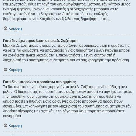
επεξεργαστούν κάθε επιλογή του δημοψηφίσματος. Ωστόσο, εάν κάποιο μέλος
έχει ήδη ψηφίσει, μόνον οι συντονιστές ή οι διαχειριστές μπορούν να το
επεξεργαστούν ή να το διαγράψουν. Αυτό αποτρέπει τις επιλογές
δημοψηφίσματος να αλλαχθούν εν εξελίξει ενός δημοψηφίσματος.
Κορυφή
Γιατί δεν έχω πρόσβαση σε μια Δ. Συζήτηση;
Μερικές Δ. Συζητήσεις μπορεί να περιορίζονται σε ορισμένα μέλη ή ομάδες. Για
να δείτε, να διαβάσετε, να απαντήσετε ή για οποιαδήποτε άλλη ενέργεια μπορεί
να χρειάζεστε ειδικά δικαιώματα. Επικοινωνήστε με έναν συντονιστή ή
διαχειριστή του συστήματος συζητήσεων για να σας χορηγήσει την πρόσβαση.
Κορυφή
Γιατί δεν μπορώ να προσθέσω συνημμένα;
Τα δικαιώματα συνημμένου χορηγούνται ανά Δ. Συζήτηση, ανά ομάδα, ή ανά
μέλος. Ο διαχειριστής του συστήματος συζητήσεων μπορεί να μην έχει επιτρέψει
την προσθήκη συνημμένων στη συγκεκριμένη Δ. Συζήτηση που θέλετε να
δημοσιεύσετε ή πιθανόν μόνο ορισμένες ομάδες μπορούν να προσθέτουν
συνημμένα. Επικοινωνήστε με τον διαχειριστή του συστήματος συζητήσεων εάν
δεν είστε σίγουρος (-η) σχετικά με το λόγο που δεν μπορείτε να προσθέσετε
συνημμένα.
Κορυφή