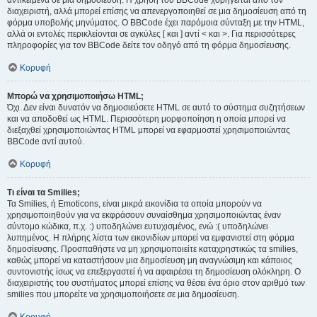
αντικείμενα σε μια δημοσίευση. Η χρήση του BBCode χορηγείται από τον
διαχειριστή, αλλά μπορεί επίσης να απενεργοποιηθεί σε μια δημοσίευση από τη
φόρμα υποβολής μηνύματος. Ο BBCode έχει παρόμοια σύνταξη με την HTML,
αλλά οι εντολές περικλείονται σε αγκύλες [ και ] αντί < και >. Για περισσότερες
πληροφορίες για τον BBCode δείτε τον οδηγό από τη φόρμα δημοσίευσης.
Κορυφή
Μπορώ να χρησιμοποιήσω HTML;
Όχι. Δεν είναι δυνατόν να δημοσιεύσετε HTML σε αυτό το σύστημα συζητήσεων
και να αποδοθεί ως HTML. Περισσότερη μορφοποίηση η οποία μπορεί να
διεξαχθεί χρησιμοποιώντας HTML μπορεί να εφαρμοστεί χρησιμοποιώντας
BBCode αντί αυτού.
Κορυφή
Τι είναι τα Smilies;
Τα Smilies, ή Emoticons, είναι μικρά εικονίδια τα οποία μπορούν να
χρησιμοποιηθούν για να εκφράσουν συναίσθημα χρησιμοποιώντας έναν
σύντομο κώδικα, π.χ. :) υποδηλώνει ευτυχισμένος, ενώ :( υποδηλώνει
λυπημένος. Η πλήρης λίστα των εικονιδίων μπορεί να εμφανιστεί στη φόρμα
δημοσίευσης. Προσπαθήστε να μη χρησιμοποιείτε καταχρηστικώς τα smilies,
καθώς μπορεί να καταστήσουν μια δημοσίευση μη αναγνώσιμη και κάποιος
συντονιστής ίσως να επεξεργαστεί ή να αφαιρέσει τη δημοσίευση ολόκληρη. Ο
διαχειριστής του συστήματος μπορεί επίσης να θέσει ένα όριο στον αριθμό των
smilies που μπορείτε να χρησιμοποιήσετε σε μια δημοσίευση.