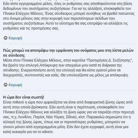
Εάν είστε εγγεγραμμένο μέλος, όλες οι ρυθμίσεις σας αποθηκεύονται στη βάση
δεδομένων του συστήματος συζητήσεων. Για να τις αλλάξετε, επισκεφθείτε τον
Πίνακα Ελέγχου Μέλους. Ένας σύνδεσμος μπορεί συνήθως να βρεθεί πατώντας
στο όνομα μέλους σας στην κορυφή των περισσότερων σελίδων του
συστήματος συζητήσεων. Αυτό το σύστημα θα σας επιτρέψει να αλλάξετε τις
ρυθμίσεις και τις προτιμήσεις σας.
Κορυφή
Πώς μπορώ να αποτρέψω την εμφάνιση του ονόματος μου στη λίστα μελών
σε σύνδεση;
Μέσα στον Πίνακα Ελέγχου Μέλους, στην καρτέλα “Προτιμήσεις Δ. Συζήτησης”,
θα βρείτε την επιλογή
Απόκρυψη των στοιχείων μου κατά τη διάρκεια της
σύνδεσης
. Ενεργοποιήστε αυτή την επιλογή και θα είστε ορατοί μόνο σε
διαχειριστές, συντονιστές και εσάς. Θα υπολογίζεστε ως μέλος με απόκρυψη.
Κορυφή
Η ώρα δεν είναι σωστή!
Είναι πιθανό η ώρα που εμφανίζεται να είναι από διαφορετική ζώνης ώρας από
αυτή στην οποία βρίσκεστε. Εάν αυτή είναι η περίπτωση, επισκεφθείτε τον
Πίνακα Ελέγχου Μέλους και αλλάξτε τη ζώνη ώρας για να ταιριάζει στην περιοχή
σας, π.χ. Λονδίνο, Παρίσι, Νέα Υόρκη, Σίδνεϋ, κλπ. Παρακαλώ σημειώστε ότι η
αλλαγή της ζώνης ώρας, όπως και οι περισσότερες ρυθμίσεις, μπορούν να
γίνουν μόνον από εγγεγραμμένα μέλη. Εάν δεν έχετε εγγραφεί, αυτή είναι μια
καλή ευκαιρία για να το κάνετε.