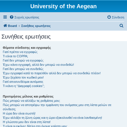
University of the Aegean
Συχνές ερωτήσεις
Σύνδεση
Α
Board
Συνήθεις ερωτήσεις
ν
Συνήθεις ερωτήσεις
α
ζ
Θέματα σύνδεσης και εγγραφής
Γιατί πρέπει να εγγραφώ;
ή
Τι είναι το COPPA;
τ
Γιατί δεν μπορώ να εγγραφώ;
Έχω κάνει εγγραφή, αλλά δεν μπορώ να συνδεθώ!
η
Γιατί δεν μπορώ να συνδεθώ;
Έχω εγγραφεί κατά το παρελθόν αλλά δεν μπορώ να συνδεθώ πλέον!
σ
Έχω ξεχάσει τον κωδικό μου!
η
Γιατί αποσυνδέομαι αυτόματα;
Τι κάνει η “Διαγραφή cookies”;
Προτιμήσεις μέλους και ρυθμίσεις
Πώς μπορώ να αλλάξω τις ρυθμίσεις μου;
Πώς μπορώ να αποτρέψω την εμφάνιση του ονόματος μου στη λίστα μελών σε
σύνδεση;
Η ώρα δεν είναι σωστή!
Έχω αλλάξει τη ζώνη ώρας και η ώρα εξακολουθεί να είναι λανθασμένη!
Η γλώσσα μου δεν είναι στη λίστα!
Τι είναι οι εικόνες δίπλα στο όνομα χρήστη μου;