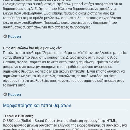
Ο διαχειριστής του συστήματος συζητήσεων μπορεί να έχει αποφασίσει ότι οι
δημοσιεύσεις στη Δ. Συζήτηση που θέλετε να δημοσιεύσετε να χρειάζονται
έλεγχο πριν υποβληθούν. Είναι επίσης πιθανό ο διαχειριστής να σας έχει
τοποθετήσει σε μια ομάδα μελών των οποίων οι δημοσιεύσεις να χρειάζονται
έλεγχο πριν υποβληθούν. Παρακαλώ επικοινωνείτε με τον διαχειριστή του
συστήματος συζητήσεων για περισσότερες πληροφορίες.
Κορυφή
Πώς σημειώνω ένα θέμα μου ως νέο;
Πατώντας στο σύνδεσμο “Σημειώστε το θέμα ως νέο” όταν τον βλέπετε, μπορείτε
να “ανεβάσετε” το θέμα στην κορυφή της Δ. Συζήτησης στην πρώτη σελίδα.
Ωστόσο, αν δεν μπορείτε να το δείτε αυτό, τότε η σημείωση θεμάτων ως νέα
μπορεί να είναι απενεργοποιημένη ή το περιθώριο χρόνου ανάμεσα σε
σημειώσεις θεμάτων ως νέα δεν έχει ακόμη επιτευχθεί. Είναι επίσης δυνατόν να
σημειώσετε ως νέο το θέμα απλώς απαντώντας σε αυτό, ωστόσο, να είστε
σίγουρος (-η) ότι ακολουθείτε τους κανόνες του συστήματος συζητήσεων όταν
το κάνετε αυτό.
Κορυφή
Μορφοποίηση και τύποι θεμάτων
Τι είναι ο BBCode;
Ο BBCode (Bulletin Board Code) είναι μία ιδιαίτερη εφαρμογή της HTML,
προσφέροντας μεγάλη δυνατότητα ελέγχου της μορφοποίησης σε συγκεκριμένα