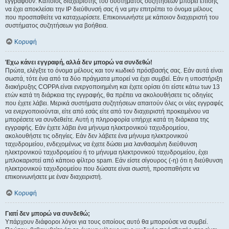
εγγραφούν. Κάποιος διαχειριστής του συστήματος συζητήσεων μπορεί επίσης
να έχει αποκλείσει την IP διεύθυνσή σας ή να μην επιτρέπει το όνομα μέλους
που προσπαθείτε να καταχωρίσετε. Επικοινωνήστε με κάποιον διαχειριστή του
συστήματος συζητήσεων για βοήθεια.
Κορυφή
Έχω κάνει εγγραφή, αλλά δεν μπορώ να συνδεθώ!
Πρώτα, ελέγξτε το όνομα μέλους και τον κωδικό πρόσβασής σας. Εάν αυτά είναι
σωστά, τότε ένα από τα δύο πράγματα μπορεί να έχει συμβεί. Εάν η υποστήριξη
διακήρυξης COPPA είναι ενεργοποιημένη και έχετε ορίσει ότι είστε κάτω των 13
ετών κατά τη διάρκεια της εγγραφής, θα πρέπει να ακολουθήσετε τις οδηγίες
που έχετε λάβει. Μερικά συστήματα συζητήσεων απαιτούν όλες οι νέες εγγραφές
να ενεργοποιούνται, είτε από εσάς είτε από τον διαχειριστή προκειμένου να
μπορέσετε να συνδεθείτε. Αυτή η πληροφορία υπήρχε κατά τη διάρκεια της
εγγραφής. Εάν έχετε λάβει ένα μήνυμα ηλεκτρονικού ταχυδρομείου,
ακολουθήστε τις οδηγίες. Εάν δεν λάβετε ένα μήνυμα ηλεκτρονικού
ταχυδρομείου, ενδεχομένως να έχετε δώσει μια λανθασμένη διεύθυνση
ηλεκτρονικού ταχυδρομείου ή το μήνυμα ηλεκτρονικού ταχυδρομείου, έχει
μπλοκαριστεί από κάποιο φίλτρο spam. Εάν είστε σίγουρος (-η) ότι η διεύθυνση
ηλεκτρονικού ταχυδρομείου που δώσατε είναι σωστή, προσπαθήστε να
επικοινωνήσετε με έναν διαχειριστή.
Κορυφή
Γιατί δεν μπορώ να συνδεθώ;
Υπάρχουν διάφοροι λόγοι για τους οποίους αυτό θα μπορούσε να συμβεί.