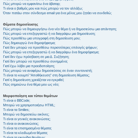
Πώς μπορώ να εμφανίσω ένα άβαταρ;
Τι είναι ο βαθμός μου και πώς μπορώ να τον αλλάξω;
Όταν πατάω στον σύνδεσμο email για ένα μέλος μου ζητάει να συνδεθώ;
Θέματα δημοσίευσης
Πώς μπορώ να δημιουργήσω ένα νέο θέμα ή να δημοσιεύσω μια απάντηση;
Πώς μπορώ να επεξεργαστώ ή να διαγράψω μια δημοσίευση;
Πώς προσθέτω μια υπογραφή στη δημοσίευση μου;
Πώς δημιουργώ ένα δημοψήφισμα;
Γιατί δεν μπορώ να προσθέσω περισσότερες επιλογές ψήφων;
Πώς μπορώ να επεξεργαστώ ή να διαγράψω ένα δημοψήφισμα;
Γιατί δεν έχω πρόσβαση σε μια Δ. Συζήτηση;
Γιατί δεν μπορώ να προσθέσω συνημμένα;
Γιατί έχω λάβει μια προειδοποίηση;
Πώς μπορώ να αναφέρω δημοσιεύσεις σε έναν συντονιστή;
Τι είναι το κουμπί “Αποθήκευση” στη δημοσίευση θέματος;
Γιατί η δημοσίευση χρειάζεται να εγκριθεί;
Πώς σημειώνω ένα θέμα μου ως νέο;
Μορφοποίηση και τύποι θεμάτων
Τι είναι ο BBCode;
Μπορώ να χρησιμοποιήσω HTML;
Τι είναι τα Smilies;
Μπορώ να δημοσιεύω εικόνες;
Τι είναι οι γενικές ανακοινώσεις;
Τι είναι οι ανακοινώσεις;
Τι είναι τα επισημασμένα θέματα;
Τι είναι τα κλειδωμένα θέματα;
Τι είναι τα εικονίδια θεμάτων;