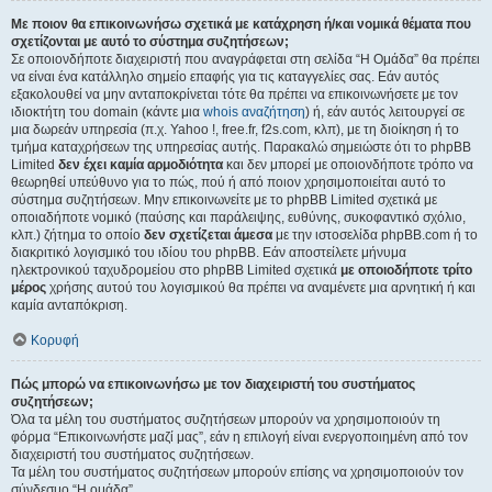
Με ποιον θα επικοινωνήσω σχετικά με κατάχρηση ή/και νομικά θέματα που
σχετίζονται με αυτό το σύστημα συζητήσεων;
Σε οποιονδήποτε διαχειριστή που αναγράφεται στη σελίδα “Η Ομάδα” θα πρέπει
να είναι ένα κατάλληλο σημείο επαφής για τις καταγγελίες σας. Εάν αυτός
εξακολουθεί να μην ανταποκρίνεται τότε θα πρέπει να επικοινωνήσετε με τον
ιδιοκτήτη του domain (κάντε μια
whois αναζήτηση
) ή, εάν αυτός λειτουργεί σε
μια δωρεάν υπηρεσία (π.χ. Yahoo !, free.fr, f2s.com, κλπ), με τη διοίκηση ή το
τμήμα καταχρήσεων της υπηρεσίας αυτής. Παρακαλώ σημειώστε ότι το phpBB
Limited
δεν έχει καμία αρμοδιότητα
και δεν μπορεί με οποιονδήποτε τρόπο να
θεωρηθεί υπεύθυνο για το πώς, πού ή από ποιον χρησιμοποιείται αυτό το
σύστημα συζητήσεων. Μην επικοινωνείτε με το phpBB Limited σχετικά με
οποιαδήποτε νομικό (παύσης και παράλειψης, ευθύνης, συκοφαντικό σχόλιο,
κλπ.) ζήτημα το οποίο
δεν σχετίζεται άμεσα
με την ιστοσελίδα phpBB.com ή το
διακριτικό λογισμικό του ιδίου του phpBB. Εάν αποστείλετε μήνυμα
ηλεκτρονικού ταχυδρομείου στο phpBB Limited σχετικά
με οποιοδήποτε τρίτο
μέρος
χρήσης αυτού του λογισμικού θα πρέπει να αναμένετε μια αρνητική ή και
καμία ανταπόκριση.
Κορυφή
Πώς μπορώ να επικοινωνήσω με τον διαχειριστή του συστήματος
συζητήσεων;
Όλα τα μέλη του συστήματος συζητήσεων μπορούν να χρησιμοποιούν τη
φόρμα “Επικοινωνήστε μαζί μας”, εάν η επιλογή είναι ενεργοποιημένη από τον
διαχειριστή του συστήματος συζητήσεων.
Τα μέλη του συστήματος συζητήσεων μπορούν επίσης να χρησιμοποιούν τον
σύνδεσμο “Η ομάδα”.