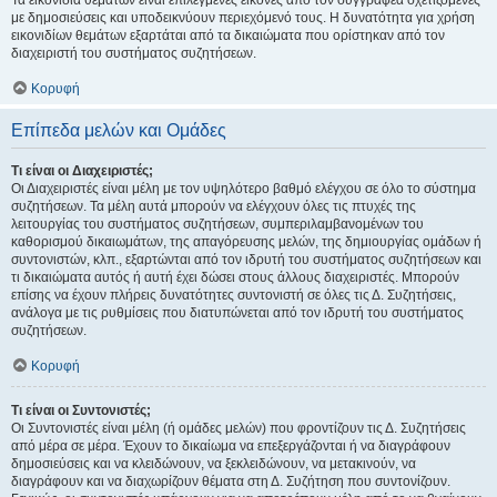
Τα εικονίδια θεμάτων είναι επιλεγμένες εικόνες από τον συγγραφέα σχετιζόμενες
με δημοσιεύσεις και υποδεικνύουν περιεχόμενό τους. Η δυνατότητα για χρήση
εικονιδίων θεμάτων εξαρτάται από τα δικαιώματα που ορίστηκαν από τον
διαχειριστή του συστήματος συζητήσεων.
Κορυφή
Επίπεδα μελών και Ομάδες
Τι είναι οι Διαχειριστές;
Οι Διαχειριστές είναι μέλη με τον υψηλότερο βαθμό ελέγχου σε όλο το σύστημα
συζητήσεων. Τα μέλη αυτά μπορούν να ελέγχουν όλες τις πτυχές της
λειτουργίας του συστήματος συζητήσεων, συμπεριλαμβανομένων του
καθορισμού δικαιωμάτων, της απαγόρευσης μελών, της δημιουργίας ομάδων ή
συντονιστών, κλπ., εξαρτώνται από τον ιδρυτή του συστήματος συζητήσεων και
τι δικαιώματα αυτός ή αυτή έχει δώσει στους άλλους διαχειριστές. Μπορούν
επίσης να έχουν πλήρεις δυνατότητες συντονιστή σε όλες τις Δ. Συζητήσεις,
ανάλογα με τις ρυθμίσεις που διατυπώνεται από τον ιδρυτή του συστήματος
συζητήσεων.
Κορυφή
Τι είναι οι Συντονιστές;
Οι Συντονιστές είναι μέλη (ή ομάδες μελών) που φροντίζουν τις Δ. Συζητήσεις
από μέρα σε μέρα. Έχουν το δικαίωμα να επεξεργάζονται ή να διαγράφουν
δημοσιεύσεις και να κλειδώνουν, να ξεκλειδώνουν, να μετακινούν, να
διαγράφουν και να διαχωρίζουν θέματα στη Δ. Συζήτηση που συντονίζουν.