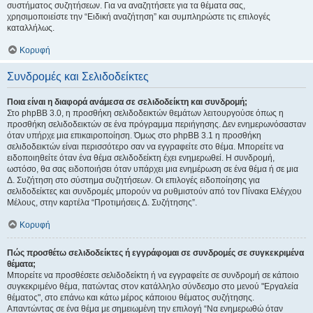
συστήματος συζητήσεων. Για να αναζητήσετε για τα θέματα σας,
χρησιμοποιείστε την “Ειδική αναζήτηση” και συμπληρώστε τις επιλογές
καταλλήλως.
Κορυφή
Συνδρομές και Σελιδοδείκτες
Ποια είναι η διαφορά ανάμεσα σε σελιδοδείκτη και συνδρομή;
Στο phpBB 3.0, η προσθήκη σελιδοδεικτών θεμάτων λειτουργούσε όπως η
προσθήκη σελιδοδεικτών σε ένα πρόγραμμα περιήγησης. Δεν ενημερωνόσασταν
όταν υπήρχε μια επικαιροποίηση. Όμως στο phpBB 3.1 η προσθήκη
σελιδοδεικτών είναι περισσότερο σαν να εγγραφείτε στο θέμα. Μπορείτε να
ειδοποιηθείτε όταν ένα θέμα σελιδοδείκτη έχει ενημερωθεί. Η συνδρομή,
ωστόσο, θα σας ειδοποιήσει όταν υπάρχει μια ενημέρωση σε ένα θέμα ή σε μια
Δ. Συζήτηση στο σύστημα συζητήσεων. Οι επιλογές ειδοποίησης για
σελιδοδείκτες και συνδρομές μπορούν να ρυθμιστούν από τον Πίνακα Ελέγχου
Μέλους, στην καρτέλα “Προτιμήσεις Δ. Συζήτησης”.
Κορυφή
Πώς προσθέτω σελιδοδείκτες ή εγγράφομαι σε συνδρομές σε συγκεκριμένα
θέματα;
Μπορείτε να προσθέσετε σελιδοδείκτη ή να εγγραφείτε σε συνδρομή σε κάποιο
συγκεκριμένο θέμα, πατώντας στον κατάλληλο σύνδεσμο στο μενού "Εργαλεία
θέματος", στο επάνω και κάτω μέρος κάποιου θέματος συζήτησης.
Απαντώντας σε ένα θέμα με σημειωμένη την επιλογή “Να ενημερωθώ όταν