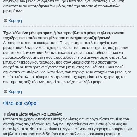
συγκεκριμένο μέλος, αναφέρετε τα μηνύματα στους συντονιστές. Έχουν τη
δυνατότητα να αποτρέψουν ένα μέλος από την αποστολή προσωπικών
μηνυμάτων.
Κορυφή
Έχω λάβει ένα μήνυμα spam ή ένα προσβλητικό μήνυμα ηλεκτρονικού
ταχυδρομείου από κάποιο μέλος του συστήματος συζητήσεων!
Λυπούμαστε που το ακούμε αυτό. Το χαρακτηριστικό λειτουργίας των
μηνυμάτων ηλεκτρονικού ταχυδρομείου αυτού του συστήματος συζητήσεων
συμπεριλαμβάνουν ασφαλιστικές δικλείδες για να προσπαθήσουμε και να
παρακολουθήσουμε μέλη που αποστέλλουν τέτοια μηνύματα, οπότε στείλτε
μήνυμα ηλεκτρονικού ταχυδρομείου στον διαχειριστή του συστήματος
συζητήσεων με πλήρες αντίγραφο του μηνύματος που λάβατε. Είναι πολύ
σημαντικό να υπάρχουν οι κεφαλίδες που περιέχουν τα στοιχεία του μέλους το
οποίο απέστειλε το μήνυμα ηλεκτρονικού ταχυδρομείου. Ο διαχειριστής του
συστήματος συζητήσεων μπορεί στη συνέχεια να λάβει μέτρα.
Κορυφή
Φίλοι και εχθροί
Τι είναι η λίστα Φίλων και Εχθρών;
Μπορείτε να χρησιμοποιήσετε αυτές τις λίστες για να οργανώσετε τα μέλη του
συστήματος συζητήσεων. Τα μέλη που προστίθενται στη λίστα φίλων σας θα
εμφανίζονται σε λίστα στον Πίνακα Ελέγχου Μέλους για γρήγορη πρόσβαση για
να βλέπετε εάν είναι συνδεδεμένοι και να στέλνετε προσωπικά μηνύματα.