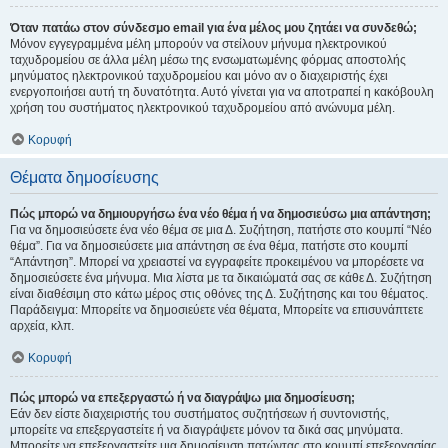
Όταν πατάω στον σύνδεσμο email για ένα μέλος μου ζητάει να συνδεθώ;
Μόνον εγγεγραμμένα μέλη μπορούν να στείλουν μήνυμα ηλεκτρονικού
ταχυδρομείου σε άλλα μέλη μέσω της ενσωματωμένης φόρμας αποστολής
μηνύματος ηλεκτρονικού ταχυδρομείου και μόνο αν ο διαχειριστής έχει
ενεργοποιήσει αυτή τη δυνατότητα. Αυτό γίνεται για να αποτραπεί η κακόβουλη
χρήση του συστήματος ηλεκτρονικού ταχυδρομείου από ανώνυμα μέλη.
Κορυφή
Θέματα δημοσίευσης
Πώς μπορώ να δημιουργήσω ένα νέο θέμα ή να δημοσιεύσω μια απάντηση;
Για να δημοσιεύσετε ένα νέο θέμα σε μια Δ. Συζήτηση, πατήστε στο κουμπί “Νέο
θέμα”. Για να δημοσιεύσετε μια απάντηση σε ένα θέμα, πατήστε στο κουμπί
“Απάντηση”. Μπορεί να χρειαστεί να εγγραφείτε προκειμένου να μπορέσετε να
δημοσιεύσετε ένα μήνυμα. Μια λίστα με τα δικαιώματά σας σε κάθε Δ. Συζήτηση
είναι διαθέσιμη στο κάτω μέρος στις οθόνες της Δ. Συζήτησης και του θέματος.
Παράδειγμα: Μπορείτε να δημοσιεύετε νέα θέματα, Μπορείτε να επισυνάπτετε
αρχεία, κλπ.
Κορυφή
Πώς μπορώ να επεξεργαστώ ή να διαγράψω μια δημοσίευση;
Εάν δεν είστε διαχειριστής του συστήματος συζητήσεων ή συντονιστής,
μπορείτε να επεξεργαστείτε ή να διαγράψετε μόνον τα δικά σας μηνύματα.
Μπορείτε να επεξεργαστείτε μια δημοσίευση πατώντας στο κουμπί επεξεργασίας