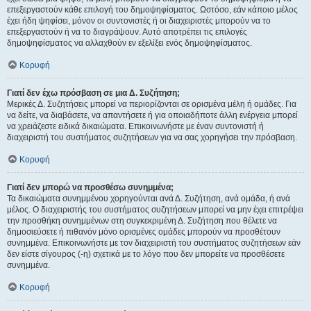
επεξεργαστούν κάθε επιλογή του δημοψηφίσματος. Ωστόσο, εάν κάποιο μέλος
έχει ήδη ψηφίσει, μόνον οι συντονιστές ή οι διαχειριστές μπορούν να το
επεξεργαστούν ή να το διαγράψουν. Αυτό αποτρέπει τις επιλογές
δημοψηφίσματος να αλλαχθούν εν εξελίξει ενός δημοψηφίσματος.
Κορυφή
Γιατί δεν έχω πρόσβαση σε μια Δ. Συζήτηση;
Μερικές Δ. Συζητήσεις μπορεί να περιορίζονται σε ορισμένα μέλη ή ομάδες. Για
να δείτε, να διαβάσετε, να απαντήσετε ή για οποιαδήποτε άλλη ενέργεια μπορεί
να χρειάζεστε ειδικά δικαιώματα. Επικοινωνήστε με έναν συντονιστή ή
διαχειριστή του συστήματος συζητήσεων για να σας χορηγήσει την πρόσβαση.
Κορυφή
Γιατί δεν μπορώ να προσθέσω συνημμένα;
Τα δικαιώματα συνημμένου χορηγούνται ανά Δ. Συζήτηση, ανά ομάδα, ή ανά
μέλος. Ο διαχειριστής του συστήματος συζητήσεων μπορεί να μην έχει επιτρέψει
την προσθήκη συνημμένων στη συγκεκριμένη Δ. Συζήτηση που θέλετε να
δημοσιεύσετε ή πιθανόν μόνο ορισμένες ομάδες μπορούν να προσθέτουν
συνημμένα. Επικοινωνήστε με τον διαχειριστή του συστήματος συζητήσεων εάν
δεν είστε σίγουρος (-η) σχετικά με το λόγο που δεν μπορείτε να προσθέσετε
συνημμένα.
Κορυφή