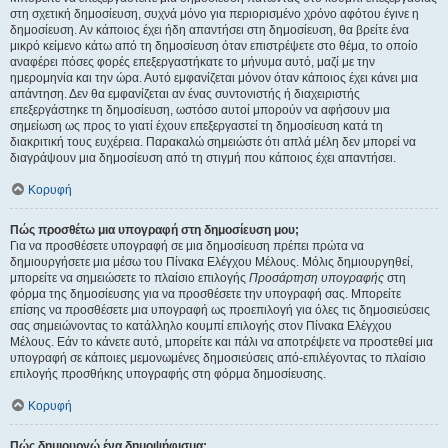
στη σχετική δημοσίευση, συχνά μόνο για περιορισμένο χρόνο αφότου έγινε η
δημοσίευση. Αν κάποιος έχει ήδη απαντήσει στη δημοσίευση, θα βρείτε ένα
μικρό κείμενο κάτω από τη δημοσίευση όταν επιστρέψετε στο θέμα, το οποίο
αναφέρει πόσες φορές επεξεργαστήκατε το μήνυμα αυτό, μαζί με την
ημερομηνία και την ώρα. Αυτό εμφανίζεται μόνον όταν κάποιος έχει κάνει μια
απάντηση. Δεν θα εμφανίζεται αν ένας συντονιστής ή διαχειριστής
επεξεργάστηκε τη δημοσίευση, ωστόσο αυτοί μπορούν να αφήσουν μια
σημείωση ως προς το γιατί έχουν επεξεργαστεί τη δημοσίευση κατά τη
διακριτική τους ευχέρεια. Παρακαλώ σημειώστε ότι απλά μέλη δεν μπορεί να
διαγράψουν μια δημοσίευση από τη στιγμή που κάποιος έχει απαντήσει.
Κορυφή
Πώς προσθέτω μια υπογραφή στη δημοσίευση μου;
Για να προσθέσετε υπογραφή σε μια δημοσίευση πρέπει πρώτα να
δημιουργήσετε μια μέσω του Πίνακα Ελέγχου Μέλους. Μόλις δημιουργηθεί,
μπορείτε να σημειώσετε το πλαίσιο επιλογής
Προσάρτηση υπογραφής
στη
φόρμα της δημοσίευσης για να προσθέσετε την υπογραφή σας. Μπορείτε
επίσης να προσθέσετε μια υπογραφή ως προεπιλογή για όλες τις δημοσιεύσεις
σας σημειώνοντας το κατάλληλο κουμπί επιλογής στον Πίνακα Ελέγχου
Μέλους. Εάν το κάνετε αυτό, μπορείτε και πάλι να αποτρέψετε να προστεθεί μια
υπογραφή σε κάποιες μεμονωμένες δημοσιεύσεις από-επιλέγοντας το πλαίσιο
επιλογής προσθήκης υπογραφής στη φόρμα δημοσίευσης.
Κορυφή
Πώς δημιουργώ ένα δημοψήφισμα;