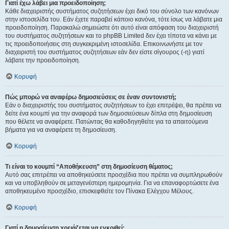
Γιατί έχω λάβει μια προειδοποίηση;
Κάθε διαχειριστής συστήματος συζητήσεων έχει δικό του σύνολο των κανόνων
στην ιστοσελίδα του. Εάν έχετε παραβεί κάποιο κανόνα, τότε ίσως να λάβατε μια
προειδοποίηση. Παρακαλώ σημειώστε ότι αυτό είναι απόφαση του διαχειριστή
του συστήματος συζητήσεων και το phpBB Limited δεν έχει τίποτα να κάνει με
τις προειδοποιήσεις στη συγκεκριμένη ιστοσελίδα. Επικοινωνήστε με τον
διαχειριστή του συστήματος συζητήσεων εάν δεν είστε σίγουρος (-η) γιατί
λάβατε την προειδοποίηση.
Κορυφή
Πώς μπορώ να αναφέρω δημοσιεύσεις σε έναν συντονιστή;
Εάν ο διαχειριστής του συστήματος συζητήσεων το έχει επιτρέψει, θα πρέπει να
δείτε ένα κουμπί για την αναφορά των δημοσιεύσεων δίπλα στη δημοσίευση
που θέλετε να αναφέρετε. Πατώντας θα καθοδηγηθείτε για τα απαιτούμενα
βήματα για να αναφέρετε τη δημοσίευση.
Κορυφή
Τι είναι το κουμπί “Αποθήκευση” στη δημοσίευση θέματος;
Αυτό σας επιτρέπει να αποθηκεύσετε προσχέδια που πρέπει να συμπληρωθούν
και να υποβληθούν σε μεταγενέστερη ημερομηνία. Για να επαναφορτώσετε ένα
αποθηκευμένο προσχέδιο, επισκεφθείτε τον Πίνακα Ελέγχου Μέλους.
Κορυφή
Γιατί η δημοσίευση χρειάζεται να εγκριθεί;