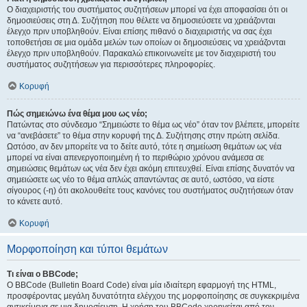
Ο διαχειριστής του συστήματος συζητήσεων μπορεί να έχει αποφασίσει ότι οι
δημοσιεύσεις στη Δ. Συζήτηση που θέλετε να δημοσιεύσετε να χρειάζονται
έλεγχο πριν υποβληθούν. Είναι επίσης πιθανό ο διαχειριστής να σας έχει
τοποθετήσει σε μια ομάδα μελών των οποίων οι δημοσιεύσεις να χρειάζονται
έλεγχο πριν υποβληθούν. Παρακαλώ επικοινωνείτε με τον διαχειριστή του
συστήματος συζητήσεων για περισσότερες πληροφορίες.
Κορυφή
Πώς σημειώνω ένα θέμα μου ως νέο;
Πατώντας στο σύνδεσμο “Σημειώστε το θέμα ως νέο” όταν τον βλέπετε, μπορείτε
να “ανεβάσετε” το θέμα στην κορυφή της Δ. Συζήτησης στην πρώτη σελίδα.
Ωστόσο, αν δεν μπορείτε να το δείτε αυτό, τότε η σημείωση θεμάτων ως νέα
μπορεί να είναι απενεργοποιημένη ή το περιθώριο χρόνου ανάμεσα σε
σημειώσεις θεμάτων ως νέα δεν έχει ακόμη επιτευχθεί. Είναι επίσης δυνατόν να
σημειώσετε ως νέο το θέμα απλώς απαντώντας σε αυτό, ωστόσο, να είστε
σίγουρος (-η) ότι ακολουθείτε τους κανόνες του συστήματος συζητήσεων όταν
το κάνετε αυτό.
Κορυφή
Μορφοποίηση και τύποι θεμάτων
Τι είναι ο BBCode;
Ο BBCode (Bulletin Board Code) είναι μία ιδιαίτερη εφαρμογή της HTML,
προσφέροντας μεγάλη δυνατότητα ελέγχου της μορφοποίησης σε συγκεκριμένα