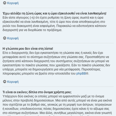
Κορυφή
Έχω αλλάξει τη ζώνη ώρας και η ώρα εξακολουθεί να είναι λανθασμένη!
Εάν είστε σίγουρος (-η) ότι έχετε ρυθμίσει τη ζώνη ώρας σωστά και η ώρα
εξακολουθεί να είναι λανθασμένη, τότε ή ώρα που είναι αποθηκευμένη στο
ρολόι του διακομιστή είναι εσφαλμένη. Παρακαλώ να ειδοποιήσετε κάποιον
διαχειριστή για να διορθώσει το πρόβλημα.
Κορυφή
Η γλώσσα μου δεν είναι στη λίστα!
Είτε ο διαχειριστής δεν έχει εγκαταστήσει τη γλώσσα σας ή κανείς δεν έχει
μεταφράσει αυτό το σύστημα συζητήσεων στη γλώσσα σας. Προσπαθήστε να
ζητήσετε από κάποιον διαχειριστή του συστήματος συζητήσεων αν μπορεί να
εγκαταστήσει το πακέτο γλώσσας που χρειάζεστε. Εάν το πακέτο γλώσσας δεν
υπάρχει, μπορείτε να δημιουργήσετε μια νέα μετάφραση. Περισσότερες
πληροφορίες μπορείτε να βρείτε στην ιστοσελίδα του
phpBB
®.
Κορυφή
Τι είναι οι εικόνες δίπλα στο όνομα χρήστη μου;
Υπάρχουν δύο εικόνες οι οποίες μπορεί να εμφανιστούν μαζί με το όνομα
μέλους στην προβολή δημοσιεύσεων. Μια από αυτές μπορεί να είναι μια εικόνα
που σχετίζεται με το βαθμό σας, γενικώς με τη μορφή των άστρων, τετραγώνων
ή κουκίδων, υποδεικνύοντας πόσες δημοσιεύσεις έχετε κάνει ή το αξίωμα σας
στο σύστημα συζητήσεων. Μια άλλη, συνήθως μεγαλύτερη, εικόνα είναι γνωστή