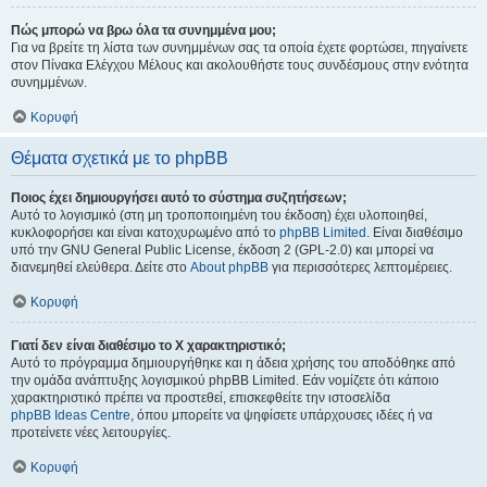
Πώς μπορώ να βρω όλα τα συνημμένα μου;
Για να βρείτε τη λίστα των συνημμένων σας τα οποία έχετε φορτώσει, πηγαίνετε
στον Πίνακα Ελέγχου Μέλους και ακολουθήστε τους συνδέσμους στην ενότητα
συνημμένων.
Κορυφή
Θέματα σχετικά με το phpBB
Ποιος έχει δημιουργήσει αυτό το σύστημα συζητήσεων;
Αυτό το λογισμικό (στη μη τροποποιημένη του έκδοση) έχει υλοποιηθεί,
κυκλοφορήσει και είναι κατοχυρωμένο από το
phpBB Limited
. Είναι διαθέσιμο
υπό την GNU General Public License, έκδοση 2 (GPL-2.0) και μπορεί να
διανεμηθεί ελεύθερα. Δείτε στο
About phpBB
για περισσότερες λεπτομέρειες.
Κορυφή
Γιατί δεν είναι διαθέσιμο το Χ χαρακτηριστικό;
Αυτό το πρόγραμμα δημιουργήθηκε και η άδεια χρήσης του αποδόθηκε από
την ομάδα ανάπτυξης λογισμικού phpBB Limited. Εάν νομίζετε ότι κάποιο
χαρακτηριστικό πρέπει να προστεθεί, επισκεφθείτε την ιστοσελίδα
phpBB Ideas Centre
, όπου μπορείτε να ψηφίσετε υπάρχουσες ιδέες ή να
προτείνετε νέες λειτουργίες.
Κορυφή