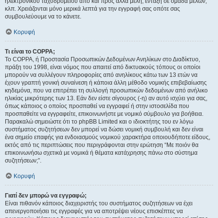
ηλεκτρονικού ταχυδρομείου από και προς άλλα μέλη, ένταξη σε ομάδα μελών,
κλπ. Χρειάζονται μόνο μερικά λεπτά για την εγγραφή σας οπότε σας
συμβουλεύουμε να το κάνετε.
Κορυφή
Τι είναι το COPPA;
Το COPPA, ή Προστασία Προσωπικών Δεδομένων Ανηλίκων στο Διαδίκτυο,
πράξη του 1998, είναι νόμος που απαιτεί από δικτυακούς τόπους οι οποίοι
μπορούν να συλλέγουν πληροφορίες από ανηλίκους κάτω των 13 ετών να
έχουν γραπτή γονική συναίνεση ή κάποια άλλη μέθοδο νομικής επιβεβαίωσης
κηδεμόνα, που να επιτρέπει τη συλλογή προσωπικών δεδομένων από ανήλικο
ηλικίας μικρότερης των 13. Εάν δεν είστε σίγουρος (-η) αν αυτό ισχύει για σας,
όπως κάποιος ο οποίος προσπαθεί να εγγραφεί ή στην ιστοσελίδα που
προσπαθείτε να εγγραφείτε, επικοινωνήστε με νομικό σύμβουλο για βοήθεια.
Παρακαλώ σημειώστε ότι το phpBB Limited και ο ιδιοκτήτης του εν λόγω
συστήματος συζητήσεων δεν μπορεί να δώσει νομική συμβουλή και δεν είναι
ένα σημείο επαφής για ενδοιασμούς νομικού χαρακτήρα οποιουδήποτε είδους,
εκτός από τις περιπτώσεις που περιγράφονται στην ερώτηση “Με ποιόν θα
επικοινωνήσω σχετικά με νομικά ή θέματα κατάχρησης πάνω στο σύστημα
συζητήσεων;”.
Κορυφή
Γιατί δεν μπορώ να εγγραφώ;
Είναι πιθανόν κάποιος διαχειριστής του συστήματος συζητήσεων να έχει
απενεργοποιήσει τις εγγραφές για να αποτρέψει νέους επισκέπτες να