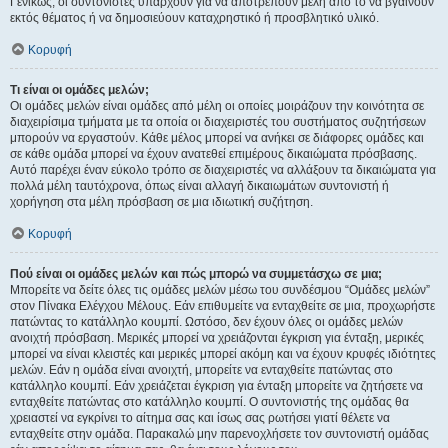
Γενικώς, οι συντονιστές υπάρχουν για να αποτρέπουν μέλη από το να βγαίνουν
εκτός θέματος ή να δημοσιεύουν καταχρηστικό ή προσβλητικό υλικό.
Κορυφή
Τι είναι οι ομάδες μελών;
Οι ομάδες μελών είναι ομάδες από μέλη οι οποίες μοιράζουν την κοινότητα σε
διαχειρίσιμα τμήματα με τα οποία οι διαχειριστές του συστήματος συζητήσεων
μπορούν να εργαστούν. Κάθε μέλος μπορεί να ανήκει σε διάφορες ομάδες και
σε κάθε ομάδα μπορεί να έχουν ανατεθεί επιμέρους δικαιώματα πρόσβασης.
Αυτό παρέχει έναν εύκολο τρόπο σε διαχειριστές να αλλάξουν τα δικαιώματα για
πολλά μέλη ταυτόχρονα, όπως είναι αλλαγή δικαιωμάτων συντονιστή ή
χορήγηση στα μέλη πρόσβαση σε μια ιδιωτική συζήτηση.
Κορυφή
Πού είναι οι ομάδες μελών και πώς μπορώ να συμμετάσχω σε μια;
Μπορείτε να δείτε όλες τις ομάδες μελών μέσω του συνδέσμου “Ομάδες μελών”
στον Πίνακα Ελέγχου Μέλους. Εάν επιθυμείτε να ενταχθείτε σε μια, προχωρήστε
πατώντας το κατάλληλο κουμπί. Ωστόσο, δεν έχουν όλες οι ομάδες μελών
ανοιχτή πρόσβαση. Μερικές μπορεί να χρειάζονται έγκριση για ένταξη, μερικές
μπορεί να είναι κλειστές και μερικές μπορεί ακόμη και να έχουν κρυφές ιδιότητες
μελών. Εάν η ομάδα είναι ανοιχτή, μπορείτε να ενταχθείτε πατώντας στο
κατάλληλο κουμπί. Εάν χρειάζεται έγκριση για ένταξη μπορείτε να ζητήσετε να
ενταχθείτε πατώντας στο κατάλληλο κουμπί. Ο συντονιστής της ομάδας θα
χρειαστεί να εγκρίνει το αίτημα σας και ίσως σας ρωτήσει γιατί θέλετε να
ενταχθείτε στην ομάδα. Παρακαλώ μην παρενοχλήσετε τον συντονιστή ομάδας