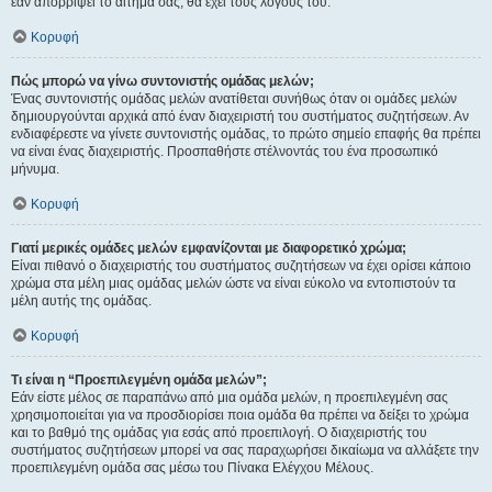
εάν απορρίψει το αίτημα σας, θα έχει τους λόγους του.
Κορυφή
Πώς μπορώ να γίνω συντονιστής ομάδας μελών;
Ένας συντονιστής ομάδας μελών ανατίθεται συνήθως όταν οι ομάδες μελών
δημιουργούνται αρχικά από έναν διαχειριστή του συστήματος συζητήσεων. Αν
ενδιαφέρεστε να γίνετε συντονιστής ομάδας, το πρώτο σημείο επαφής θα πρέπει
να είναι ένας διαχειριστής. Προσπαθήστε στέλνοντάς του ένα προσωπικό
μήνυμα.
Κορυφή
Γιατί μερικές ομάδες μελών εμφανίζονται με διαφορετικό χρώμα;
Είναι πιθανό ο διαχειριστής του συστήματος συζητήσεων να έχει ορίσει κάποιο
χρώμα στα μέλη μιας ομάδας μελών ώστε να είναι εύκολο να εντοπιστούν τα
μέλη αυτής της ομάδας.
Κορυφή
Τι είναι η “Προεπιλεγμένη ομάδα μελών”;
Εάν είστε μέλος σε παραπάνω από μια ομάδα μελών, η προεπιλεγμένη σας
χρησιμοποιείται για να προσδιορίσει ποια ομάδα θα πρέπει να δείξει το χρώμα
και το βαθμό της ομάδας για εσάς από προεπιλογή. Ο διαχειριστής του
συστήματος συζητήσεων μπορεί να σας παραχωρήσει δικαίωμα να αλλάξετε την
προεπιλεγμένη ομάδα σας μέσω του Πίνακα Ελέγχου Μέλους.