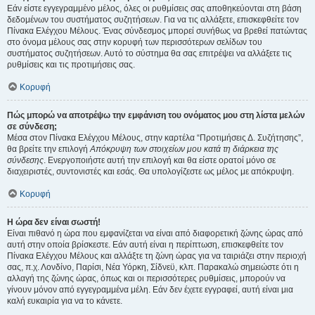
Εάν είστε εγγεγραμμένο μέλος, όλες οι ρυθμίσεις σας αποθηκεύονται στη βάση
δεδομένων του συστήματος συζητήσεων. Για να τις αλλάξετε, επισκεφθείτε τον
Πίνακα Ελέγχου Μέλους. Ένας σύνδεσμος μπορεί συνήθως να βρεθεί πατώντας
στο όνομα μέλους σας στην κορυφή των περισσότερων σελίδων του
συστήματος συζητήσεων. Αυτό το σύστημα θα σας επιτρέψει να αλλάξετε τις
ρυθμίσεις και τις προτιμήσεις σας.
Κορυφή
Πώς μπορώ να αποτρέψω την εμφάνιση του ονόματος μου στη λίστα μελών
σε σύνδεση;
Μέσα στον Πίνακα Ελέγχου Μέλους, στην καρτέλα “Προτιμήσεις Δ. Συζήτησης”,
θα βρείτε την επιλογή
Απόκρυψη των στοιχείων μου κατά τη διάρκεια της
σύνδεσης
. Ενεργοποιήστε αυτή την επιλογή και θα είστε ορατοί μόνο σε
διαχειριστές, συντονιστές και εσάς. Θα υπολογίζεστε ως μέλος με απόκρυψη.
Κορυφή
Η ώρα δεν είναι σωστή!
Είναι πιθανό η ώρα που εμφανίζεται να είναι από διαφορετική ζώνης ώρας από
αυτή στην οποία βρίσκεστε. Εάν αυτή είναι η περίπτωση, επισκεφθείτε τον
Πίνακα Ελέγχου Μέλους και αλλάξτε τη ζώνη ώρας για να ταιριάζει στην περιοχή
σας, π.χ. Λονδίνο, Παρίσι, Νέα Υόρκη, Σίδνεϋ, κλπ. Παρακαλώ σημειώστε ότι η
αλλαγή της ζώνης ώρας, όπως και οι περισσότερες ρυθμίσεις, μπορούν να
γίνουν μόνον από εγγεγραμμένα μέλη. Εάν δεν έχετε εγγραφεί, αυτή είναι μια
καλή ευκαιρία για να το κάνετε.