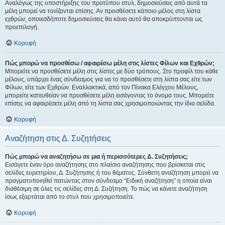
Αναλόγως της υποστήριξης του προτύπου στυλ, δημοσιεύσεις από αυτά τα
μέλη μπορεί να τονίζονται επίσης. Αν προσθέσετε κάποιο μέλος στη λίστα
εχθρών, οποιεσδήποτε δημοσιεύσεις θα κάνει αυτό θα αποκρύπτονται ως
προεπιλογή.
Κορυφή
Πώς μπορώ να προσθέσω / αφαιρέσω μέλη στις λίστες Φίλων και Εχθρών;
Μπορείτε να προσθέσετε μέλη στις λίστες με δύο τρόπους. Στο προφίλ του κάθε
μέλους, υπάρχει ένας σύνδεσμος για να το προσθέσετε στη λίστα σας είτε των
Φίλων, είτε των Εχθρών. Εναλλακτικά, από τον Πίνακα Ελέγχου Μέλους,
μπορείτε κατευθείαν να προσθέσετε μέλη εισάγοντας το όνομα τους. Μπορείτε
επίσης να αφαιρέσετε μέλη από τη λίστα σας χρησιμοποιώντας την ίδια σελίδα.
Κορυφή
Αναζήτηση στις Δ. Συζητήσεις
Πώς μπορώ να αναζητήσω σε μια ή περισσότερες Δ. Συζητήσεις;
Εισάγετε έναν όρο αναζήτησης στο πλαίσιο αναζήτησης που βρίσκεται στις
σελίδες ευρετηρίου, Δ. Συζήτησης ή του θέματος. Σύνθετη αναζήτηση μπορεί να
πραγματοποιηθεί πατώντας στον σύνδεσμο “Ειδική αναζήτηση” η οποία είναι
διαθέσιμη σε όλες τις σελίδες στη Δ. Συζήτηση. Το πώς να κάνετε αναζήτηση
ίσως εξαρτάται από το στυλ που χρησιμοποιείτε.
Κορυφή