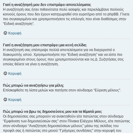
Γιατί η αναζήτησή μου δεν επιστρέφει αποτελέσματα;
Η αναζήτησή σας ήταν πιθανότατα πολύ ασαφής και περιελάμβανε πολλούς
κοινούς όρους που δεν έχουν καταχωρηθεί στο ευρετήριο από το phpBB. Γίνετε
πιο συγκεκριμένοι και χρησιμοποιήσετε τις επιλογές που είναι διαθέσιμες στην
“Ειδική αναζήτηση”.
Κορυφή
Γιατί η αναζήτηση μου επιστρέφει μια κενή σελίδα;
Η αναζήτησή σας επέστρεψε πολλά αποτελέσματα για να διαχειριστεί ο
διακομιστής ιστού. Χρησιμοποιήστε την “Ειδική αναζήτηση” και να είστε πιο
συγκεκριμένοι στους όρους που χρησιμοποιούνται και τις Δ. Συζητήσεις στις
οποίες θέλετε να γίνει η αναζήτηση.
Κορυφή
Πώς μπορώ να αναζητήσω για μέλη;
Επίσκεφθείτε τη λίστα μελών και πατήστε στον σύνδεσμο “Εύρεση μέλους”.
Κορυφή
Πώς μπορώ να βρω τις δημοσιεύσεις μου και τα θέματά μου;
Οι δημοσιεύσεις σας μπορούν να ανακτηθούν είτε πατώντας στον σύνδεσμο
“Εμφάνιση των δημοσιεύσεών σας” στον Πίνακα Ελέγχου Μέλους, είτε πατώντας
στον σύνδεσμο “Αναζήτηση δημοσιεύσεων μέλους” μέσω της σελίδας του
προφίλ σας ή πατώντας στο μενού “Γρήγορες συνδέσεις” στην κορυφή του