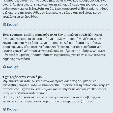
Πρώτον, βεβαιωθείτε ότι το όνομα μέλους και ο κωδικός πρόσβασής σας είναι
σωστά. Αν είναι σωστά, επικοινωνήστε με κάποιον διαχειριστή του συστήματος
συζητήσεων για να βεβαιωθείτε ότι δεν έχετε απαγορευθεί. Είναι επίσης πιθανό
ο ιδιοκτήτης της ιστοσελίδας να έχει κάποιο σφάλμα στις ρυθμίσεις και να
χρειάζεται να το διορθώσει.
Κορυφή
Έχω εγγραφεί κατά το παρελθόν αλλά δεν μπορώ να συνδεθώ πλέον!
Είναι πιθανό κάποιος διαχειριστής να απενεργοποίησε ή να διέγραψε τον
λογαριασμό σας για κάποιο λόγο. Επίσης, πολλά συστήματα συζητήσεων
απομακρύνουν μέλη περιοδικά που δεν έχουν δημοσιεύσει μηνύματα για
μεγάλο χρονικό διάστημα για να μειώσουν το μέγεθος της βάσης δεδομένων.
Εάν αυτό συμβαίνει, προσπαθήστε να εγγραφείτε ξανά και να εμπλακείτε στις
δημόσιες συζητήσεις.
Κορυφή
Έχω ξεχάσει τον κωδικό μου!
Μην πανικοβάλλεστε! Αν και ο κωδικός πρόσβασής σας δεν μπορεί να
ανακτηθεί, μπορεί εύκολα να επαναφερθεί. Επισκεφθείτε τη σελίδα σύνδεσης και
πατήστε στο
Ξέχασα τον κωδικό μου
. Ακολουθήστε τις οδηγίες και θα είστε σε
θέση να συνδεθείτε πάλι σύντομα.
Ωστόσο, αν δεν είστε σε θέση να επαναφέρετε τον κωδικό πρόσβασής σας,
επικοινωνήστε με κάποιον διαχειριστή του συστήματος συζητήσεων.
Κορυφή