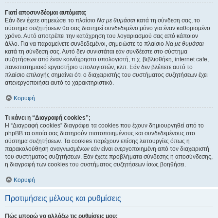
Γιατί αποσυνδέομαι αυτόματα;
Εάν δεν έχετε σημειώσει το πλαίσιο
Να με θυμάσαι
κατά τη σύνδεση σας, το
σύστημα συζητήσεων θα σας διατηρεί συνδεδεμένο μόνο για έναν καθορισμένο
χρόνο. Αυτό αποτρέπει την κατάχρηση του λογαριασμού σας από κάποιον
άλλο. Για να παραμείνετε συνδεδεμένοι, σημειώστε το πλαίσιο
Να με θυμάσαι
κατά τη σύνδεση σας. Αυτό δεν συνιστάται εάν συνδέεστε στο σύστημα
συζητήσεων από έναν κοινόχρηστο υπολογιστή, π.χ. βιβλιοθήκη, internet cafe,
πανεπιστημιακό εργαστήριο υπολογιστών, κλπ. Εάν δεν βλέπετε αυτό το
πλαίσιο επιλογής σημαίνει ότι ο διαχειριστής του συστήματος συζητήσεων έχει
απενεργοποιήσει αυτό το χαρακτηριστικό.
Κορυφή
Τι κάνει η “Διαγραφή cookies”;
Η “Διαγραφή cookies” διαγράφει τα cookies που έχουν δημιουργηθεί από το
phpBB τα οποία σας διατηρούν πιστοποιημένους και συνδεδεμένους στο
σύστημα συζητήσεων. Τα cookies παρέχουν επίσης λειτουργίες όπως η
παρακολούθηση αναγνωσμένων εάν είναι ενεργοποιημένη από τον διαχειριστή
του συστήματος συζητήσεων. Εάν έχετε προβλήματα σύνδεσης ή αποσύνδεσης,
η διαγραφή των cookies του συστήματος συζητήσεων ίσως βοηθήσει.
Κορυφή
Προτιμήσεις μέλους και ρυθμίσεις
Πώς μπορώ να αλλάξω τις ρυθμίσεις μου;