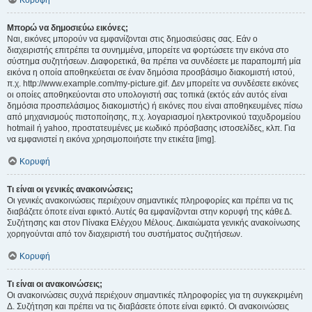
Κορυφή
Μπορώ να δημοσιεύω εικόνες;
Ναι, εικόνες μπορούν να εμφανίζονται στις δημοσιεύσεις σας. Εάν ο
διαχειριστής επιτρέπει τα συνημμένα, μπορείτε να φορτώσετε την εικόνα στο
σύστημα συζητήσεων. Διαφορετικά, θα πρέπει να συνδέσετε με παραπομπή μία
εικόνα η οποία αποθηκεύεται σε έναν δημόσια προσβάσιμο διακομιστή ιστού,
π.χ. http://www.example.com/my-picture.gif. Δεν μπορείτε να συνδέσετε εικόνες
οι οποίες αποθηκεύονται στο υπολογιστή σας τοπικά (εκτός εάν αυτός είναι
δημόσια προσπελάσιμος διακομιστής) ή εικόνες που είναι αποθηκευμένες πίσω
από μηχανισμούς πιστοποίησης, π.χ. λογαριασμοί ηλεκτρονικού ταχυδρομείου
hotmail ή yahoo, προστατευμένες με κωδικό πρόσβασης ιστοσελίδες, κλπ. Για
να εμφανιστεί η εικόνα χρησιμοποιήστε την ετικέτα [img].
Κορυφή
Τι είναι οι γενικές ανακοινώσεις;
Οι γενικές ανακοινώσεις περιέχουν σημαντικές πληροφορίες και πρέπει να τις
διαβάζετε όποτε είναι εφικτό. Αυτές θα εμφανίζονται στην κορυφή της κάθε Δ.
Συζήτησης και στον Πίνακα Ελέγχου Μέλους. Δικαιώματα γενικής ανακοίνωσης
χορηγούνται από τον διαχειριστή του συστήματος συζητήσεων.
Κορυφή
Τι είναι οι ανακοινώσεις;
Οι ανακοινώσεις συχνά περιέχουν σημαντικές πληροφορίες για τη συγκεκριμένη
Δ. Συζήτηση και πρέπει να τις διαβάσετε όποτε είναι εφικτό. Οι ανακοινώσεις