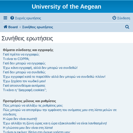
University of the Aegean
Συχνές ερωτήσεις
Σύνδεση
Α
Board
Συνήθεις ερωτήσεις
ν
Συνήθεις ερωτήσεις
α
ζ
Θέματα σύνδεσης και εγγραφής
Γιατί πρέπει να εγγραφώ;
ή
Τι είναι το COPPA;
τ
Γιατί δεν μπορώ να εγγραφώ;
Έχω κάνει εγγραφή, αλλά δεν μπορώ να συνδεθώ!
η
Γιατί δεν μπορώ να συνδεθώ;
Έχω εγγραφεί κατά το παρελθόν αλλά δεν μπορώ να συνδεθώ πλέον!
σ
Έχω ξεχάσει τον κωδικό μου!
η
Γιατί αποσυνδέομαι αυτόματα;
Τι κάνει η “Διαγραφή cookies”;
Προτιμήσεις μέλους και ρυθμίσεις
Πώς μπορώ να αλλάξω τις ρυθμίσεις μου;
Πώς μπορώ να αποτρέψω την εμφάνιση του ονόματος μου στη λίστα μελών σε
σύνδεση;
Η ώρα δεν είναι σωστή!
Έχω αλλάξει τη ζώνη ώρας και η ώρα εξακολουθεί να είναι λανθασμένη!
Η γλώσσα μου δεν είναι στη λίστα!
Τι είναι οι εικόνες δίπλα στο όνομα χρήστη μου;