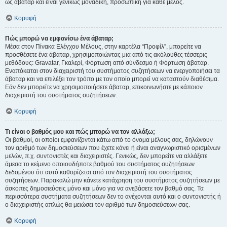
ως άβαταρ και είναι γενικώς μοναδική, προσωπική για κάθε μέλος.
Κορυφή
Πώς μπορώ να εμφανίσω ένα άβαταρ;
Μέσα στον Πίνακα Ελέγχου Μέλους, στην καρτέλα “Προφίλ”, μπορείτε να
προσθέσετε ένα άβαταρ, χρησιμοποιώντας μια από τις ακόλουθες τέσσερις
μεθόδους: Gravatar, Γκαλερί, Φόρτωση από σύνδεσμο ή Φόρτωση άβαταρ.
Εναπόκειται στον διαχειριστή του συστήματος συζητήσεων να ενεργοποιήσει τα
άβαταρ και να επιλέξει τον τρόπο με τον οποίο μπορεί να καταστούν διαθέσιμα.
Εάν δεν μπορείτε να χρησιμοποιήσετε άβαταρ, επικοινωνήστε με κάποιον
διαχειριστή του συστήματος συζητήσεων.
Κορυφή
Τι είναι ο βαθμός μου και πώς μπορώ να τον αλλάξω;
Οι βαθμοί, οι οποίοι εμφανίζονται κάτω από το όνομα μέλους σας, δηλώνουν
τον αριθμό των δημοσιεύσεων που έχετε κάνει ή είναι αναγνωριστικό ορισμένων
μελών, π.χ. συντονιστές και διαχειριστές. Γενικώς, δεν μπορείτε να αλλάξετε
άμεσα το κείμενο οποιουδήποτε βαθμού του συστήματος συζητήσεων
δεδομένου ότι αυτό καθορίζεται από τον διαχειριστή του συστήματος
συζητήσεων. Παρακαλώ μην κάνετε κατάχρηση του συστήματος συζητήσεων με
άσκοπες δημοσιεύσεις μόνο και μόνο για να ανεβάσετε τον βαθμό σας. Τα
περισσότερα συστήματα συζητήσεων δεν το ανέχονται αυτό και ο συντονιστής ή
ο διαχειριστής απλώς θα μειώσει τον αριθμό των δημοσιεύσεων σας.
Κορυφή