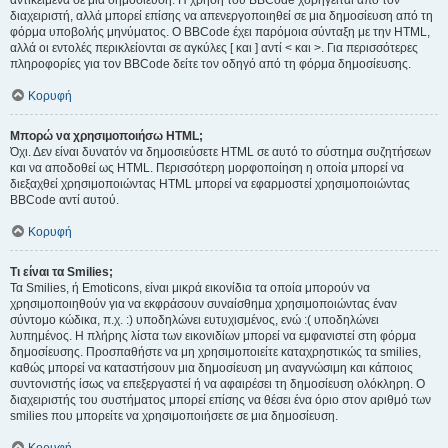
αντικείμενα σε μια δημοσίευση. Η χρήση του BBCode χορηγείται από τον
διαχειριστή, αλλά μπορεί επίσης να απενεργοποιηθεί σε μια δημοσίευση από τη
φόρμα υποβολής μηνύματος. Ο BBCode έχει παρόμοια σύνταξη με την HTML,
αλλά οι εντολές περικλείονται σε αγκύλες [ και ] αντί < και >. Για περισσότερες
πληροφορίες για τον BBCode δείτε τον οδηγό από τη φόρμα δημοσίευσης.
Κορυφή
Μπορώ να χρησιμοποιήσω HTML;
Όχι. Δεν είναι δυνατόν να δημοσιεύσετε HTML σε αυτό το σύστημα συζητήσεων
και να αποδοθεί ως HTML. Περισσότερη μορφοποίηση η οποία μπορεί να
διεξαχθεί χρησιμοποιώντας HTML μπορεί να εφαρμοστεί χρησιμοποιώντας
BBCode αντί αυτού.
Κορυφή
Τι είναι τα Smilies;
Τα Smilies, ή Emoticons, είναι μικρά εικονίδια τα οποία μπορούν να
χρησιμοποιηθούν για να εκφράσουν συναίσθημα χρησιμοποιώντας έναν
σύντομο κώδικα, π.χ. :) υποδηλώνει ευτυχισμένος, ενώ :( υποδηλώνει
λυπημένος. Η πλήρης λίστα των εικονιδίων μπορεί να εμφανιστεί στη φόρμα
δημοσίευσης. Προσπαθήστε να μη χρησιμοποιείτε καταχρηστικώς τα smilies,
καθώς μπορεί να καταστήσουν μια δημοσίευση μη αναγνώσιμη και κάποιος
συντονιστής ίσως να επεξεργαστεί ή να αφαιρέσει τη δημοσίευση ολόκληρη. Ο
διαχειριστής του συστήματος μπορεί επίσης να θέσει ένα όριο στον αριθμό των
smilies που μπορείτε να χρησιμοποιήσετε σε μια δημοσίευση.