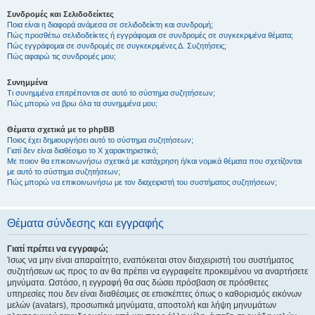
Συνδρομές και Σελιδοδείκτες
Ποια είναι η διαφορά ανάμεσα σε σελιδοδείκτη και συνδρομή;
Πώς προσθέτω σελιδοδείκτες ή εγγράφομαι σε συνδρομές σε συγκεκριμένα θέματα;
Πώς εγγράφομαι σε συνδρομές σε συγκεκριμένες Δ. Συζητήσεις;
Πώς αφαιρώ τις συνδρομές μου;
Συνημμένα
Τι συνημμένα επιτρέπονται σε αυτό το σύστημα συζητήσεων;
Πώς μπορώ να βρω όλα τα συνημμένα μου;
Θέματα σχετικά με το phpBB
Ποιος έχει δημιουργήσει αυτό το σύστημα συζητήσεων;
Γιατί δεν είναι διαθέσιμο το Χ χαρακτηριστικό;
Με ποιον θα επικοινωνήσω σχετικά με κατάχρηση ή/και νομικά θέματα που σχετίζονται
με αυτό το σύστημα συζητήσεων;
Πώς μπορώ να επικοινωνήσω με τον διαχειριστή του συστήματος συζητήσεων;
Θέματα σύνδεσης και εγγραφής
Γιατί πρέπει να εγγραφώ;
Ίσως να μην είναι απαραίτητο, εναπόκειται στον διαχειριστή του συστήματος
συζητήσεων ως προς το αν θα πρέπει να εγγραφείτε προκειμένου να αναρτήσετε
μηνύματα. Ωστόσο, η εγγραφή θα σας δώσει πρόσβαση σε πρόσθετες
υπηρεσίες που δεν είναι διαθέσιμες σε επισκέπτες όπως ο καθορισμός εικόνων
μελών (avatars), προσωπικά μηνύματα, αποστολή και λήψη μηνυμάτων