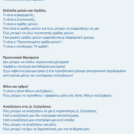
Επίπεδα μελών και Ομάδες
Τι είναι οι Διαχειριστές;
Τι είναι οι Συντονιστές;
Τι είναι οι ομάδες μελών;
Πού είναι οι ομάδες μελών και πώς μπορώ να συμμετάσχω σε μια;
Πώς μπορώ να γίνω συντονιστής ομάδας μελών;
Γιατί μερικές ομάδες μελών εμφανίζονται με διαφορετικό χρώμα;
Τι είναι η “Προεπιλεγμένη ομάδα μελών”;
Τι είναι ο σύνδεσμος "Η ομάδα”;
Προσωπικά Μηνύματα
Δεν μπορώ να στείλω προσωπικά μηνύματα!
Λαμβάνω συνέχεια ανεπιθύμητα μηνύματα!
Έχω λάβει ένα μήνυμα spam ή ένα προσβλητικό μήνυμα ηλεκτρονικού ταχυδρομείου
από κάποιο μέλος του συστήματος συζητήσεων!
Φίλοι και εχθροί
Τι είναι η λίστα Φίλων και Εχθρών;
Πώς μπορώ να προσθέσω / αφαιρέσω μέλη στις λίστες Φίλων και Εχθρών;
Αναζήτηση στις Δ. Συζητήσεις
Πώς μπορώ να αναζητήσω σε μια ή περισσότερες Δ. Συζητήσεις;
Γιατί η αναζήτησή μου δεν επιστρέφει αποτελέσματα;
Γιατί η αναζήτηση μου επιστρέφει μια κενή σελίδα;
Πώς μπορώ να αναζητήσω για μέλη;
Πώς μπορώ να βρω τις δημοσιεύσεις μου και τα θέματά μου;