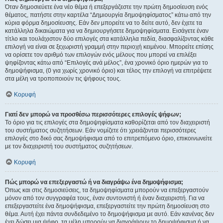
Όταν δημοσιεύετε ένα νέο θέμα ή επεξεργάζεστε την πρώτη δημοσίευση ενός
θέματος, πατήστε στην καρτέλα “Δημιουργία δημοψηφίσματος” κάτω από την
κύρια φόρμα δημοσίευσης. Εάν δεν μπορείτε να το δείτε αυτό, δεν έχετε τα
κατάλληλα δικαιώματα για να δημιουργήσετε δημοψηφίσματα. Εισάγετε έναν
τίτλο και τουλάχιστον δύο επιλογές στα κατάλληλα πεδία, διασφαλίζοντας κάθε
επιλογή να είναι σε ξεχωριστή γραμμή στην περιοχή κειμένου. Μπορείτε επίσης
να ορίσετε τον αριθμό των επιλογών ενός μέλους που μπορεί να επιλέξει
ψηφίζοντας κάτω από “Επιλογές ανά μέλος”, ένα χρονικό όριο ημερών για το
δημοψήφισμα, (0 για χωρίς χρονικό όριο) και τέλος την επιλογή να επιτρέψετε
στα μέλη να τροποποιούν τις ψήφους τους.
Κορυφή
Γιατί δεν μπορώ να προσθέσω περισσότερες επιλογές ψήφων;
Το όριο για τις επιλογές στα δημοψηφίσματα καθορίζεται από τον διαχειριστή
του συστήματος συζητήσεων. Εάν νομίζετε ότι χρειάζονται περισσότερες
επιλογές στο δικό σας δημοψήφισμα από το επιτρεπόμενο όριο, επικοινωνείτε
με τον διαχειριστή του συστήματος συζητήσεων.
Κορυφή
Πώς μπορώ να επεξεργαστώ ή να διαγράψω ένα δημοψήφισμα;
Όπως και στις δημοσιεύσεις, τα δημοψηφίσματα μπορούν να επεξεργαστούν
μόνον από τον συγγραφέα τους, έναν συντονιστή ή έναν διαχειριστή. Για να
επεξεργαστείτε ένα δημοψήφισμα, επεξεργαστείτε την πρώτη δημοσίευση στο
θέμα. Αυτή έχει πάντα συνδεδεμένο το δημοψήφισμα με αυτό. Εάν κανένας δεν
έχει δώσει μια ψήφο, τα μέλη μπορούν να διαγράψουν το δημοψήφισμα ή να