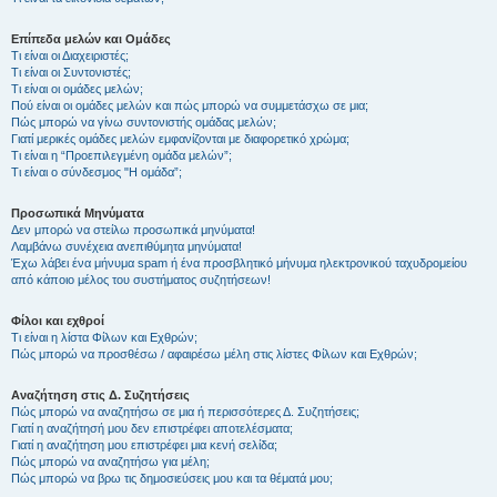
Επίπεδα μελών και Ομάδες
Τι είναι οι Διαχειριστές;
Τι είναι οι Συντονιστές;
Τι είναι οι ομάδες μελών;
Πού είναι οι ομάδες μελών και πώς μπορώ να συμμετάσχω σε μια;
Πώς μπορώ να γίνω συντονιστής ομάδας μελών;
Γιατί μερικές ομάδες μελών εμφανίζονται με διαφορετικό χρώμα;
Τι είναι η “Προεπιλεγμένη ομάδα μελών”;
Τι είναι ο σύνδεσμος "Η ομάδα”;
Προσωπικά Μηνύματα
Δεν μπορώ να στείλω προσωπικά μηνύματα!
Λαμβάνω συνέχεια ανεπιθύμητα μηνύματα!
Έχω λάβει ένα μήνυμα spam ή ένα προσβλητικό μήνυμα ηλεκτρονικού ταχυδρομείου
από κάποιο μέλος του συστήματος συζητήσεων!
Φίλοι και εχθροί
Τι είναι η λίστα Φίλων και Εχθρών;
Πώς μπορώ να προσθέσω / αφαιρέσω μέλη στις λίστες Φίλων και Εχθρών;
Αναζήτηση στις Δ. Συζητήσεις
Πώς μπορώ να αναζητήσω σε μια ή περισσότερες Δ. Συζητήσεις;
Γιατί η αναζήτησή μου δεν επιστρέφει αποτελέσματα;
Γιατί η αναζήτηση μου επιστρέφει μια κενή σελίδα;
Πώς μπορώ να αναζητήσω για μέλη;
Πώς μπορώ να βρω τις δημοσιεύσεις μου και τα θέματά μου;