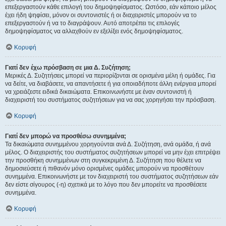
επεξεργαστούν κάθε επιλογή του δημοψηφίσματος. Ωστόσο, εάν κάποιο μέλος
έχει ήδη ψηφίσει, μόνον οι συντονιστές ή οι διαχειριστές μπορούν να το
επεξεργαστούν ή να το διαγράψουν. Αυτό αποτρέπει τις επιλογές
δημοψηφίσματος να αλλαχθούν εν εξελίξει ενός δημοψηφίσματος.
Κορυφή
Γιατί δεν έχω πρόσβαση σε μια Δ. Συζήτηση;
Μερικές Δ. Συζητήσεις μπορεί να περιορίζονται σε ορισμένα μέλη ή ομάδες. Για
να δείτε, να διαβάσετε, να απαντήσετε ή για οποιαδήποτε άλλη ενέργεια μπορεί
να χρειάζεστε ειδικά δικαιώματα. Επικοινωνήστε με έναν συντονιστή ή
διαχειριστή του συστήματος συζητήσεων για να σας χορηγήσει την πρόσβαση.
Κορυφή
Γιατί δεν μπορώ να προσθέσω συνημμένα;
Τα δικαιώματα συνημμένου χορηγούνται ανά Δ. Συζήτηση, ανά ομάδα, ή ανά
μέλος. Ο διαχειριστής του συστήματος συζητήσεων μπορεί να μην έχει επιτρέψει
την προσθήκη συνημμένων στη συγκεκριμένη Δ. Συζήτηση που θέλετε να
δημοσιεύσετε ή πιθανόν μόνο ορισμένες ομάδες μπορούν να προσθέτουν
συνημμένα. Επικοινωνήστε με τον διαχειριστή του συστήματος συζητήσεων εάν
δεν είστε σίγουρος (-η) σχετικά με το λόγο που δεν μπορείτε να προσθέσετε
συνημμένα.
Κορυφή