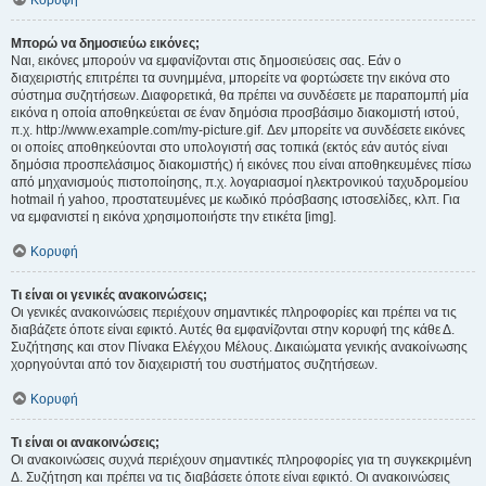
Κορυφή
Μπορώ να δημοσιεύω εικόνες;
Ναι, εικόνες μπορούν να εμφανίζονται στις δημοσιεύσεις σας. Εάν ο
διαχειριστής επιτρέπει τα συνημμένα, μπορείτε να φορτώσετε την εικόνα στο
σύστημα συζητήσεων. Διαφορετικά, θα πρέπει να συνδέσετε με παραπομπή μία
εικόνα η οποία αποθηκεύεται σε έναν δημόσια προσβάσιμο διακομιστή ιστού,
π.χ. http://www.example.com/my-picture.gif. Δεν μπορείτε να συνδέσετε εικόνες
οι οποίες αποθηκεύονται στο υπολογιστή σας τοπικά (εκτός εάν αυτός είναι
δημόσια προσπελάσιμος διακομιστής) ή εικόνες που είναι αποθηκευμένες πίσω
από μηχανισμούς πιστοποίησης, π.χ. λογαριασμοί ηλεκτρονικού ταχυδρομείου
hotmail ή yahoo, προστατευμένες με κωδικό πρόσβασης ιστοσελίδες, κλπ. Για
να εμφανιστεί η εικόνα χρησιμοποιήστε την ετικέτα [img].
Κορυφή
Τι είναι οι γενικές ανακοινώσεις;
Οι γενικές ανακοινώσεις περιέχουν σημαντικές πληροφορίες και πρέπει να τις
διαβάζετε όποτε είναι εφικτό. Αυτές θα εμφανίζονται στην κορυφή της κάθε Δ.
Συζήτησης και στον Πίνακα Ελέγχου Μέλους. Δικαιώματα γενικής ανακοίνωσης
χορηγούνται από τον διαχειριστή του συστήματος συζητήσεων.
Κορυφή
Τι είναι οι ανακοινώσεις;
Οι ανακοινώσεις συχνά περιέχουν σημαντικές πληροφορίες για τη συγκεκριμένη
Δ. Συζήτηση και πρέπει να τις διαβάσετε όποτε είναι εφικτό. Οι ανακοινώσεις