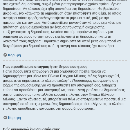
στη σχετική δημοσίευση, συχνά μόνο για περιορισμένο χρόνο αφότου έγινε η
δημοσίευση. Αν κάποιος έχει ήδη απαντήσει στη δημοσίευση, θα βρείτε ένα
μικρό κείμενο κάτω από τη δημοσίευση όταν επιστρέψετε στο θέμα, το οποίο
αναφέρει πόσες φορές επεξεργαστήκατε το μήνυμα αυτό, μαζί με την
ημερομηνία και την ώρα. Αυτό εμφανίζεται μόνον όταν κάποιος έχει κάνει μια
απάντηση. Δεν θα εμφανίζεται αν ένας συντονιστής ή διαχειριστής
επεξεργάστηκε τη δημοσίευση, ωστόσο αυτοί μπορούν να αφήσουν μια
σημείωση ως προς το γιατί έχουν επεξεργαστεί τη δημοσίευση κατά τη
διακριτική τους ευχέρεια. Παρακαλώ σημειώστε ότι απλά μέλη δεν μπορεί να
διαγράψουν μια δημοσίευση από τη στιγμή που κάποιος έχει απαντήσει.
Κορυφή
Πώς προσθέτω μια υπογραφή στη δημοσίευση μου;
Για να προσθέσετε υπογραφή σε μια δημοσίευση πρέπει πρώτα να
δημιουργήσετε μια μέσω του Πίνακα Ελέγχου Μέλους. Μόλις δημιουργηθεί,
μπορείτε να σημειώσετε το πλαίσιο επιλογής
Προσάρτηση υπογραφής
στη
φόρμα της δημοσίευσης για να προσθέσετε την υπογραφή σας. Μπορείτε
επίσης να προσθέσετε μια υπογραφή ως προεπιλογή για όλες τις δημοσιεύσεις
σας σημειώνοντας το κατάλληλο κουμπί επιλογής στον Πίνακα Ελέγχου
Μέλους. Εάν το κάνετε αυτό, μπορείτε και πάλι να αποτρέψετε να προστεθεί μια
υπογραφή σε κάποιες μεμονωμένες δημοσιεύσεις από-επιλέγοντας το πλαίσιο
επιλογής προσθήκης υπογραφής στη φόρμα δημοσίευσης.
Κορυφή
Πώς δημιουργώ ένα δημοψήφισμα;