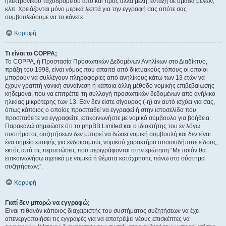
ηλεκτρονικού ταχυδρομείου από και προς άλλα μέλη, ένταξη σε ομάδα μελών,
κλπ. Χρειάζονται μόνο μερικά λεπτά για την εγγραφή σας οπότε σας
συμβουλεύουμε να το κάνετε.
Κορυφή
Τι είναι το COPPA;
Το COPPA, ή Προστασία Προσωπικών Δεδομένων Ανηλίκων στο Διαδίκτυο,
πράξη του 1998, είναι νόμος που απαιτεί από δικτυακούς τόπους οι οποίοι
μπορούν να συλλέγουν πληροφορίες από ανηλίκους κάτω των 13 ετών να
έχουν γραπτή γονική συναίνεση ή κάποια άλλη μέθοδο νομικής επιβεβαίωσης
κηδεμόνα, που να επιτρέπει τη συλλογή προσωπικών δεδομένων από ανήλικο
ηλικίας μικρότερης των 13. Εάν δεν είστε σίγουρος (-η) αν αυτό ισχύει για σας,
όπως κάποιος ο οποίος προσπαθεί να εγγραφεί ή στην ιστοσελίδα που
προσπαθείτε να εγγραφείτε, επικοινωνήστε με νομικό σύμβουλο για βοήθεια.
Παρακαλώ σημειώστε ότι το phpBB Limited και ο ιδιοκτήτης του εν λόγω
συστήματος συζητήσεων δεν μπορεί να δώσει νομική συμβουλή και δεν είναι
ένα σημείο επαφής για ενδοιασμούς νομικού χαρακτήρα οποιουδήποτε είδους,
εκτός από τις περιπτώσεις που περιγράφονται στην ερώτηση “Με ποιόν θα
επικοινωνήσω σχετικά με νομικά ή θέματα κατάχρησης πάνω στο σύστημα
συζητήσεων;”.
Κορυφή
Γιατί δεν μπορώ να εγγραφώ;
Είναι πιθανόν κάποιος διαχειριστής του συστήματος συζητήσεων να έχει
απενεργοποιήσει τις εγγραφές για να αποτρέψει νέους επισκέπτες να