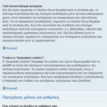
Γιατί αποσυνδέομαι αυτόματα;
Εάν δεν έχετε σημειώσει το πλαίσιο
Να με θυμάσαι
κατά τη σύνδεση σας, το
σύστημα συζητήσεων θα σας διατηρεί συνδεδεμένο μόνο για έναν καθορισμένο
χρόνο. Αυτό αποτρέπει την κατάχρηση του λογαριασμού σας από κάποιον
άλλο. Για να παραμείνετε συνδεδεμένοι, σημειώστε το πλαίσιο
Να με θυμάσαι
κατά τη σύνδεση σας. Αυτό δεν συνιστάται εάν συνδέεστε στο σύστημα
συζητήσεων από έναν κοινόχρηστο υπολογιστή, π.χ. βιβλιοθήκη, internet cafe,
πανεπιστημιακό εργαστήριο υπολογιστών, κλπ. Εάν δεν βλέπετε αυτό το
πλαίσιο επιλογής σημαίνει ότι ο διαχειριστής του συστήματος συζητήσεων έχει
απενεργοποιήσει αυτό το χαρακτηριστικό.
Κορυφή
Τι κάνει η “Διαγραφή cookies”;
Η “Διαγραφή cookies” διαγράφει τα cookies που έχουν δημιουργηθεί από το
phpBB τα οποία σας διατηρούν πιστοποιημένους και συνδεδεμένους στο
σύστημα συζητήσεων. Τα cookies παρέχουν επίσης λειτουργίες όπως η
παρακολούθηση αναγνωσμένων εάν είναι ενεργοποιημένη από τον διαχειριστή
του συστήματος συζητήσεων. Εάν έχετε προβλήματα σύνδεσης ή αποσύνδεσης,
η διαγραφή των cookies του συστήματος συζητήσεων ίσως βοηθήσει.
Κορυφή
Προτιμήσεις μέλους και ρυθμίσεις
Πώς μπορώ να αλλάξω τις ρυθμίσεις μου;