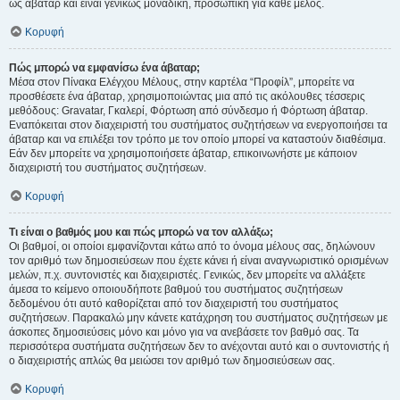
ως άβαταρ και είναι γενικώς μοναδική, προσωπική για κάθε μέλος.
Κορυφή
Πώς μπορώ να εμφανίσω ένα άβαταρ;
Μέσα στον Πίνακα Ελέγχου Μέλους, στην καρτέλα “Προφίλ”, μπορείτε να
προσθέσετε ένα άβαταρ, χρησιμοποιώντας μια από τις ακόλουθες τέσσερις
μεθόδους: Gravatar, Γκαλερί, Φόρτωση από σύνδεσμο ή Φόρτωση άβαταρ.
Εναπόκειται στον διαχειριστή του συστήματος συζητήσεων να ενεργοποιήσει τα
άβαταρ και να επιλέξει τον τρόπο με τον οποίο μπορεί να καταστούν διαθέσιμα.
Εάν δεν μπορείτε να χρησιμοποιήσετε άβαταρ, επικοινωνήστε με κάποιον
διαχειριστή του συστήματος συζητήσεων.
Κορυφή
Τι είναι ο βαθμός μου και πώς μπορώ να τον αλλάξω;
Οι βαθμοί, οι οποίοι εμφανίζονται κάτω από το όνομα μέλους σας, δηλώνουν
τον αριθμό των δημοσιεύσεων που έχετε κάνει ή είναι αναγνωριστικό ορισμένων
μελών, π.χ. συντονιστές και διαχειριστές. Γενικώς, δεν μπορείτε να αλλάξετε
άμεσα το κείμενο οποιουδήποτε βαθμού του συστήματος συζητήσεων
δεδομένου ότι αυτό καθορίζεται από τον διαχειριστή του συστήματος
συζητήσεων. Παρακαλώ μην κάνετε κατάχρηση του συστήματος συζητήσεων με
άσκοπες δημοσιεύσεις μόνο και μόνο για να ανεβάσετε τον βαθμό σας. Τα
περισσότερα συστήματα συζητήσεων δεν το ανέχονται αυτό και ο συντονιστής ή
ο διαχειριστής απλώς θα μειώσει τον αριθμό των δημοσιεύσεων σας.
Κορυφή