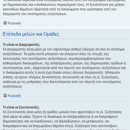
Τα εικονίδια θεμάτων είναι επιλεγμένες εικόνες από τον συγγραφέα σχετιζόμενες
με δημοσιεύσεις και υποδεικνύουν περιεχόμενό τους. Η δυνατότητα για χρήση
εικονιδίων θεμάτων εξαρτάται από τα δικαιώματα που ορίστηκαν από τον
διαχειριστή του συστήματος συζητήσεων.
Κορυφή
Επίπεδα μελών και Ομάδες
Τι είναι οι Διαχειριστές;
Οι Διαχειριστές είναι μέλη με τον υψηλότερο βαθμό ελέγχου σε όλο το σύστημα
συζητήσεων. Τα μέλη αυτά μπορούν να ελέγχουν όλες τις πτυχές της
λειτουργίας του συστήματος συζητήσεων, συμπεριλαμβανομένων του
καθορισμού δικαιωμάτων, της απαγόρευσης μελών, της δημιουργίας ομάδων ή
συντονιστών, κλπ., εξαρτώνται από τον ιδρυτή του συστήματος συζητήσεων και
τι δικαιώματα αυτός ή αυτή έχει δώσει στους άλλους διαχειριστές. Μπορούν
επίσης να έχουν πλήρεις δυνατότητες συντονιστή σε όλες τις Δ. Συζητήσεις,
ανάλογα με τις ρυθμίσεις που διατυπώνεται από τον ιδρυτή του συστήματος
συζητήσεων.
Κορυφή
Τι είναι οι Συντονιστές;
Οι Συντονιστές είναι μέλη (ή ομάδες μελών) που φροντίζουν τις Δ. Συζητήσεις
από μέρα σε μέρα. Έχουν το δικαίωμα να επεξεργάζονται ή να διαγράφουν
δημοσιεύσεις και να κλειδώνουν, να ξεκλειδώνουν, να μετακινούν, να
διαγράφουν και να διαχωρίζουν θέματα στη Δ. Συζήτηση που συντονίζουν.