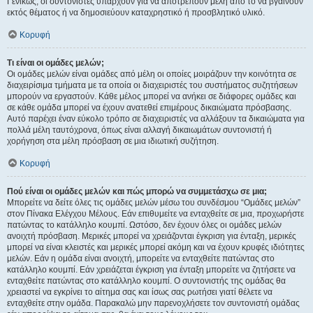
Γενικώς, οι συντονιστές υπάρχουν για να αποτρέπουν μέλη από το να βγαίνουν
εκτός θέματος ή να δημοσιεύουν καταχρηστικό ή προσβλητικό υλικό.
Κορυφή
Τι είναι οι ομάδες μελών;
Οι ομάδες μελών είναι ομάδες από μέλη οι οποίες μοιράζουν την κοινότητα σε
διαχειρίσιμα τμήματα με τα οποία οι διαχειριστές του συστήματος συζητήσεων
μπορούν να εργαστούν. Κάθε μέλος μπορεί να ανήκει σε διάφορες ομάδες και
σε κάθε ομάδα μπορεί να έχουν ανατεθεί επιμέρους δικαιώματα πρόσβασης.
Αυτό παρέχει έναν εύκολο τρόπο σε διαχειριστές να αλλάξουν τα δικαιώματα για
πολλά μέλη ταυτόχρονα, όπως είναι αλλαγή δικαιωμάτων συντονιστή ή
χορήγηση στα μέλη πρόσβαση σε μια ιδιωτική συζήτηση.
Κορυφή
Πού είναι οι ομάδες μελών και πώς μπορώ να συμμετάσχω σε μια;
Μπορείτε να δείτε όλες τις ομάδες μελών μέσω του συνδέσμου “Ομάδες μελών”
στον Πίνακα Ελέγχου Μέλους. Εάν επιθυμείτε να ενταχθείτε σε μια, προχωρήστε
πατώντας το κατάλληλο κουμπί. Ωστόσο, δεν έχουν όλες οι ομάδες μελών
ανοιχτή πρόσβαση. Μερικές μπορεί να χρειάζονται έγκριση για ένταξη, μερικές
μπορεί να είναι κλειστές και μερικές μπορεί ακόμη και να έχουν κρυφές ιδιότητες
μελών. Εάν η ομάδα είναι ανοιχτή, μπορείτε να ενταχθείτε πατώντας στο
κατάλληλο κουμπί. Εάν χρειάζεται έγκριση για ένταξη μπορείτε να ζητήσετε να
ενταχθείτε πατώντας στο κατάλληλο κουμπί. Ο συντονιστής της ομάδας θα
χρειαστεί να εγκρίνει το αίτημα σας και ίσως σας ρωτήσει γιατί θέλετε να
ενταχθείτε στην ομάδα. Παρακαλώ μην παρενοχλήσετε τον συντονιστή ομάδας