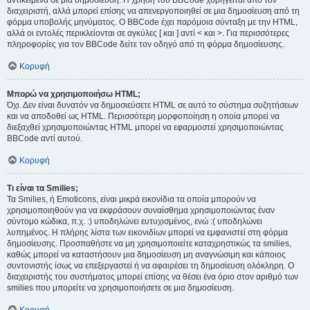
αντικείμενα σε μια δημοσίευση. Η χρήση του BBCode χορηγείται από τον
διαχειριστή, αλλά μπορεί επίσης να απενεργοποιηθεί σε μια δημοσίευση από τη
φόρμα υποβολής μηνύματος. Ο BBCode έχει παρόμοια σύνταξη με την HTML,
αλλά οι εντολές περικλείονται σε αγκύλες [ και ] αντί < και >. Για περισσότερες
πληροφορίες για τον BBCode δείτε τον οδηγό από τη φόρμα δημοσίευσης.
Κορυφή
Μπορώ να χρησιμοποιήσω HTML;
Όχι. Δεν είναι δυνατόν να δημοσιεύσετε HTML σε αυτό το σύστημα συζητήσεων
και να αποδοθεί ως HTML. Περισσότερη μορφοποίηση η οποία μπορεί να
διεξαχθεί χρησιμοποιώντας HTML μπορεί να εφαρμοστεί χρησιμοποιώντας
BBCode αντί αυτού.
Κορυφή
Τι είναι τα Smilies;
Τα Smilies, ή Emoticons, είναι μικρά εικονίδια τα οποία μπορούν να
χρησιμοποιηθούν για να εκφράσουν συναίσθημα χρησιμοποιώντας έναν
σύντομο κώδικα, π.χ. :) υποδηλώνει ευτυχισμένος, ενώ :( υποδηλώνει
λυπημένος. Η πλήρης λίστα των εικονιδίων μπορεί να εμφανιστεί στη φόρμα
δημοσίευσης. Προσπαθήστε να μη χρησιμοποιείτε καταχρηστικώς τα smilies,
καθώς μπορεί να καταστήσουν μια δημοσίευση μη αναγνώσιμη και κάποιος
συντονιστής ίσως να επεξεργαστεί ή να αφαιρέσει τη δημοσίευση ολόκληρη. Ο
διαχειριστής του συστήματος μπορεί επίσης να θέσει ένα όριο στον αριθμό των
smilies που μπορείτε να χρησιμοποιήσετε σε μια δημοσίευση.