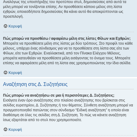
Αναλόγως της υποστήριξης του προτύπου στυλ, δημοσιεύσεις από αυτά τα
μέλη μπορεί να τονίζονται επίσης. Αν προσθέσετε κάποιο μέλος στη λίστα
εχθρών, οποιεσδήποτε δημοσιεύσεις θα κάνει αυτό θα αποκρύπτονται ως
προεπιλογή.
Κορυφή
Πώς μπορώ να προσθέσω / αφαιρέσω μέλη στις λίστες Φίλων και Εχθρών;
Μπορείτε να προσθέσετε μέλη στις λίστες με δύο τρόπους. Στο προφίλ του κάθε
μέλους, υπάρχει ένας σύνδεσμος για να το προσθέσετε στη λίστα σας είτε των
Φίλων, είτε των Εχθρών. Εναλλακτικά, από τον Πίνακα Ελέγχου Μέλους,
μπορείτε κατευθείαν να προσθέσετε μέλη εισάγοντας το όνομα τους. Μπορείτε
επίσης να αφαιρέσετε μέλη από τη λίστα σας χρησιμοποιώντας την ίδια σελίδα.
Κορυφή
Αναζήτηση στις Δ. Συζητήσεις
Πώς μπορώ να αναζητήσω σε μια ή περισσότερες Δ. Συζητήσεις;
Εισάγετε έναν όρο αναζήτησης στο πλαίσιο αναζήτησης που βρίσκεται στις
σελίδες ευρετηρίου, Δ. Συζήτησης ή του θέματος. Σύνθετη αναζήτηση μπορεί να
πραγματοποιηθεί πατώντας στον σύνδεσμο “Ειδική αναζήτηση” η οποία είναι
διαθέσιμη σε όλες τις σελίδες στη Δ. Συζήτηση. Το πώς να κάνετε αναζήτηση
ίσως εξαρτάται από το στυλ που χρησιμοποιείτε.
Κορυφή