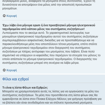
συγκεκριμένο μέλος, αναφέρετε τα μηνύματα στους συντονιστές. Έχουν τη
δυνατότητα να αποτρέψουν ένα μέλος από την αποστολή προσωπικών
μηνυμάτων.
Κορυφή
Έχω λάβει ένα μήνυμα spam ή ένα προσβλητικό μήνυμα ηλεκτρονικού
ταχυδρομείου από κάποιο μέλος του συστήματος συζητήσεων!
Λυπούμαστε που το ακούμε αυτό. Το χαρακτηριστικό λειτουργίας των
μηνυμάτων ηλεκτρονικού ταχυδρομείου αυτού του συστήματος συζητήσεων
συμπεριλαμβάνουν ασφαλιστικές δικλείδες για να προσπαθήσουμε και να
παρακολουθήσουμε μέλη που αποστέλλουν τέτοια μηνύματα, οπότε στείλτε
μήνυμα ηλεκτρονικού ταχυδρομείου στον διαχειριστή του συστήματος
συζητήσεων με πλήρες αντίγραφο του μηνύματος που λάβατε. Είναι πολύ
σημαντικό να υπάρχουν οι κεφαλίδες που περιέχουν τα στοιχεία του μέλους το
οποίο απέστειλε το μήνυμα ηλεκτρονικού ταχυδρομείου. Ο διαχειριστής του
συστήματος συζητήσεων μπορεί στη συνέχεια να λάβει μέτρα.
Κορυφή
Φίλοι και εχθροί
Τι είναι η λίστα Φίλων και Εχθρών;
Μπορείτε να χρησιμοποιήσετε αυτές τις λίστες για να οργανώσετε τα μέλη του
συστήματος συζητήσεων. Τα μέλη που προστίθενται στη λίστα φίλων σας θα
εμφανίζονται σε λίστα στον Πίνακα Ελέγχου Μέλους για γρήγορη πρόσβαση για
να βλέπετε εάν είναι συνδεδεμένοι και να στέλνετε προσωπικά μηνύματα.