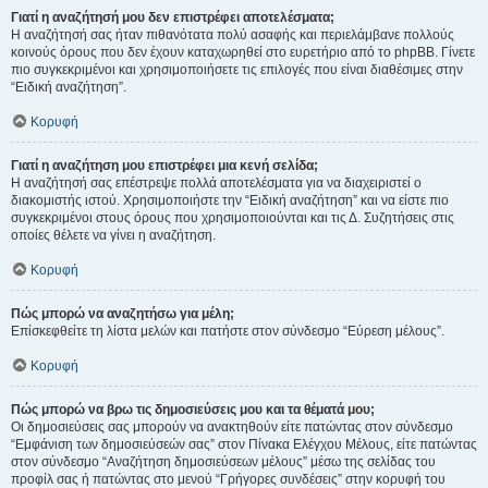
Γιατί η αναζήτησή μου δεν επιστρέφει αποτελέσματα;
Η αναζήτησή σας ήταν πιθανότατα πολύ ασαφής και περιελάμβανε πολλούς
κοινούς όρους που δεν έχουν καταχωρηθεί στο ευρετήριο από το phpBB. Γίνετε
πιο συγκεκριμένοι και χρησιμοποιήσετε τις επιλογές που είναι διαθέσιμες στην
“Ειδική αναζήτηση”.
Κορυφή
Γιατί η αναζήτηση μου επιστρέφει μια κενή σελίδα;
Η αναζήτησή σας επέστρεψε πολλά αποτελέσματα για να διαχειριστεί ο
διακομιστής ιστού. Χρησιμοποιήστε την “Ειδική αναζήτηση” και να είστε πιο
συγκεκριμένοι στους όρους που χρησιμοποιούνται και τις Δ. Συζητήσεις στις
οποίες θέλετε να γίνει η αναζήτηση.
Κορυφή
Πώς μπορώ να αναζητήσω για μέλη;
Επίσκεφθείτε τη λίστα μελών και πατήστε στον σύνδεσμο “Εύρεση μέλους”.
Κορυφή
Πώς μπορώ να βρω τις δημοσιεύσεις μου και τα θέματά μου;
Οι δημοσιεύσεις σας μπορούν να ανακτηθούν είτε πατώντας στον σύνδεσμο
“Εμφάνιση των δημοσιεύσεών σας” στον Πίνακα Ελέγχου Μέλους, είτε πατώντας
στον σύνδεσμο “Αναζήτηση δημοσιεύσεων μέλους” μέσω της σελίδας του
προφίλ σας ή πατώντας στο μενού “Γρήγορες συνδέσεις” στην κορυφή του