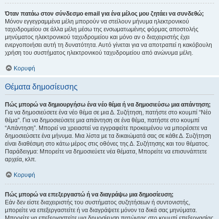
Όταν πατάω στον σύνδεσμο email για ένα μέλος μου ζητάει να συνδεθώ;
Μόνον εγγεγραμμένα μέλη μπορούν να στείλουν μήνυμα ηλεκτρονικού
ταχυδρομείου σε άλλα μέλη μέσω της ενσωματωμένης φόρμας αποστολής
μηνύματος ηλεκτρονικού ταχυδρομείου και μόνο αν ο διαχειριστής έχει
ενεργοποιήσει αυτή τη δυνατότητα. Αυτό γίνεται για να αποτραπεί η κακόβουλη
χρήση του συστήματος ηλεκτρονικού ταχυδρομείου από ανώνυμα μέλη.
Κορυφή
Θέματα δημοσίευσης
Πώς μπορώ να δημιουργήσω ένα νέο θέμα ή να δημοσιεύσω μια απάντηση;
Για να δημοσιεύσετε ένα νέο θέμα σε μια Δ. Συζήτηση, πατήστε στο κουμπί “Νέο
θέμα”. Για να δημοσιεύσετε μια απάντηση σε ένα θέμα, πατήστε στο κουμπί
“Απάντηση”. Μπορεί να χρειαστεί να εγγραφείτε προκειμένου να μπορέσετε να
δημοσιεύσετε ένα μήνυμα. Μια λίστα με τα δικαιώματά σας σε κάθε Δ. Συζήτηση
είναι διαθέσιμη στο κάτω μέρος στις οθόνες της Δ. Συζήτησης και του θέματος.
Παράδειγμα: Μπορείτε να δημοσιεύετε νέα θέματα, Μπορείτε να επισυνάπτετε
αρχεία, κλπ.
Κορυφή
Πώς μπορώ να επεξεργαστώ ή να διαγράψω μια δημοσίευση;
Εάν δεν είστε διαχειριστής του συστήματος συζητήσεων ή συντονιστής,
μπορείτε να επεξεργαστείτε ή να διαγράψετε μόνον τα δικά σας μηνύματα.
Μπορείτε να επεξεργαστείτε μια δημοσίευση πατώντας στο κουμπί επεξεργασίας