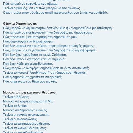
Πώς μπορώ να εμφανίσω ένα άβαταρ;
Τι είναι ο βαθμός μου και πώς μπορώ να τον αλλάξω;
Όταν πατάω στον σύνδεσμο email για ένα μέλος μου ζητάει να συνδεθώ;
Θέματα δημοσίευσης
Πώς μπορώ να δημιουργήσω ένα νέο θέμα ή να δημοσιεύσω μια απάντηση;
Πώς μπορώ να επεξεργαστώ ή να διαγράψω μια δημοσίευση;
Πώς προσθέτω μια υπογραφή στη δημοσίευση μου;
Πώς δημιουργώ ένα δημοψήφισμα;
Γιατί δεν μπορώ να προσθέσω περισσότερες επιλογές ψήφων;
Πώς μπορώ να επεξεργαστώ ή να διαγράψω ένα δημοψήφισμα;
Γιατί δεν έχω πρόσβαση σε μια Δ. Συζήτηση;
Γιατί δεν μπορώ να προσθέσω συνημμένα;
Γιατί έχω λάβει μια προειδοποίηση;
Πώς μπορώ να αναφέρω δημοσιεύσεις σε έναν συντονιστή;
Τι είναι το κουμπί “Αποθήκευση” στη δημοσίευση θέματος;
Γιατί η δημοσίευση χρειάζεται να εγκριθεί;
Πώς σημειώνω ένα θέμα μου ως νέο;
Μορφοποίηση και τύποι θεμάτων
Τι είναι ο BBCode;
Μπορώ να χρησιμοποιήσω HTML;
Τι είναι τα Smilies;
Μπορώ να δημοσιεύω εικόνες;
Τι είναι οι γενικές ανακοινώσεις;
Τι είναι οι ανακοινώσεις;
Τι είναι τα επισημασμένα θέματα;
Τι είναι τα κλειδωμένα θέματα;
Τι είναι τα εικονίδια θεμάτων;