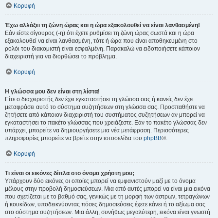
Κορυφή
Έχω αλλάξει τη ζώνη ώρας και η ώρα εξακολουθεί να είναι λανθασμένη!
Εάν είστε σίγουρος (-η) ότι έχετε ρυθμίσει τη ζώνη ώρας σωστά και η ώρα
εξακολουθεί να είναι λανθασμένη, τότε ή ώρα που είναι αποθηκευμένη στο
ρολόι του διακομιστή είναι εσφαλμένη. Παρακαλώ να ειδοποιήσετε κάποιον
διαχειριστή για να διορθώσει το πρόβλημα.
Κορυφή
Η γλώσσα μου δεν είναι στη λίστα!
Είτε ο διαχειριστής δεν έχει εγκαταστήσει τη γλώσσα σας ή κανείς δεν έχει
μεταφράσει αυτό το σύστημα συζητήσεων στη γλώσσα σας. Προσπαθήστε να
ζητήσετε από κάποιον διαχειριστή του συστήματος συζητήσεων αν μπορεί να
εγκαταστήσει το πακέτο γλώσσας που χρειάζεστε. Εάν το πακέτο γλώσσας δεν
υπάρχει, μπορείτε να δημιουργήσετε μια νέα μετάφραση. Περισσότερες
πληροφορίες μπορείτε να βρείτε στην ιστοσελίδα του
phpBB
®.
Κορυφή
Τι είναι οι εικόνες δίπλα στο όνομα χρήστη μου;
Υπάρχουν δύο εικόνες οι οποίες μπορεί να εμφανιστούν μαζί με το όνομα
μέλους στην προβολή δημοσιεύσεων. Μια από αυτές μπορεί να είναι μια εικόνα
που σχετίζεται με το βαθμό σας, γενικώς με τη μορφή των άστρων, τετραγώνων
ή κουκίδων, υποδεικνύοντας πόσες δημοσιεύσεις έχετε κάνει ή το αξίωμα σας
στο σύστημα συζητήσεων. Μια άλλη, συνήθως μεγαλύτερη, εικόνα είναι γνωστή