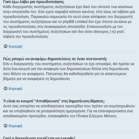
Γιατί έχω λάβει μια προειδοποίηση;
Κάθε διαχειριστής συστήματος συζητήσεων έχει δικό του σύνολο των κανόνων
στην ιστοσελίδα του. Εάν έχετε παραβεί κάποιο κανόνα, τότε ίσως να λάβατε μια
προειδοποίηση. Παρακαλώ σημειώστε ότι αυτό είναι απόφαση του διαχειριστή
του συστήματος συζητήσεων και το phpBB Limited δεν έχει τίποτα να κάνει με
τις προειδοποιήσεις στη συγκεκριμένη ιστοσελίδα. Επικοινωνήστε με τον
διαχειριστή του συστήματος συζητήσεων εάν δεν είστε σίγουρος (-η) γιατί
λάβατε την προειδοποίηση.
Κορυφή
Πώς μπορώ να αναφέρω δημοσιεύσεις σε έναν συντονιστή;
Εάν ο διαχειριστής του συστήματος συζητήσεων το έχει επιτρέψει, θα πρέπει να
δείτε ένα κουμπί για την αναφορά των δημοσιεύσεων δίπλα στη δημοσίευση
που θέλετε να αναφέρετε. Πατώντας θα καθοδηγηθείτε για τα απαιτούμενα
βήματα για να αναφέρετε τη δημοσίευση.
Κορυφή
Τι είναι το κουμπί “Αποθήκευση” στη δημοσίευση θέματος;
Αυτό σας επιτρέπει να αποθηκεύσετε προσχέδια που πρέπει να συμπληρωθούν
και να υποβληθούν σε μεταγενέστερη ημερομηνία. Για να επαναφορτώσετε ένα
αποθηκευμένο προσχέδιο, επισκεφθείτε τον Πίνακα Ελέγχου Μέλους.
Κορυφή
Γιατί η δημοσίευση χρειάζεται να εγκριθεί;