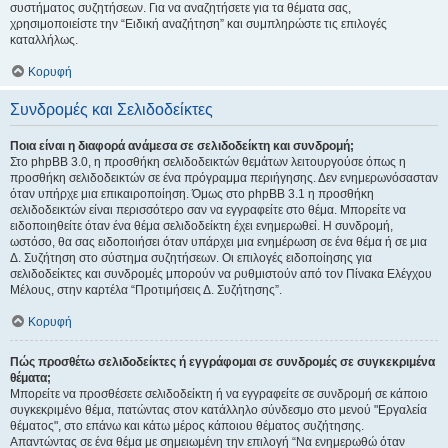
συστήματος συζητήσεων. Για να αναζητήσετε για τα θέματα σας,
χρησιμοποιείστε την “Ειδική αναζήτηση” και συμπληρώστε τις επιλογές
καταλλήλως.
Κορυφή
Συνδρομές και Σελιδοδείκτες
Ποια είναι η διαφορά ανάμεσα σε σελιδοδείκτη και συνδρομή;
Στο phpBB 3.0, η προσθήκη σελιδοδεικτών θεμάτων λειτουργούσε όπως η
προσθήκη σελιδοδεικτών σε ένα πρόγραμμα περιήγησης. Δεν ενημερωνόσασταν
όταν υπήρχε μια επικαιροποίηση. Όμως στο phpBB 3.1 η προσθήκη
σελιδοδεικτών είναι περισσότερο σαν να εγγραφείτε στο θέμα. Μπορείτε να
ειδοποιηθείτε όταν ένα θέμα σελιδοδείκτη έχει ενημερωθεί. Η συνδρομή,
ωστόσο, θα σας ειδοποιήσει όταν υπάρχει μια ενημέρωση σε ένα θέμα ή σε μια
Δ. Συζήτηση στο σύστημα συζητήσεων. Οι επιλογές ειδοποίησης για
σελιδοδείκτες και συνδρομές μπορούν να ρυθμιστούν από τον Πίνακα Ελέγχου
Μέλους, στην καρτέλα “Προτιμήσεις Δ. Συζήτησης”.
Κορυφή
Πώς προσθέτω σελιδοδείκτες ή εγγράφομαι σε συνδρομές σε συγκεκριμένα
θέματα;
Μπορείτε να προσθέσετε σελιδοδείκτη ή να εγγραφείτε σε συνδρομή σε κάποιο
συγκεκριμένο θέμα, πατώντας στον κατάλληλο σύνδεσμο στο μενού "Εργαλεία
θέματος", στο επάνω και κάτω μέρος κάποιου θέματος συζήτησης.
Απαντώντας σε ένα θέμα με σημειωμένη την επιλογή “Να ενημερωθώ όταν