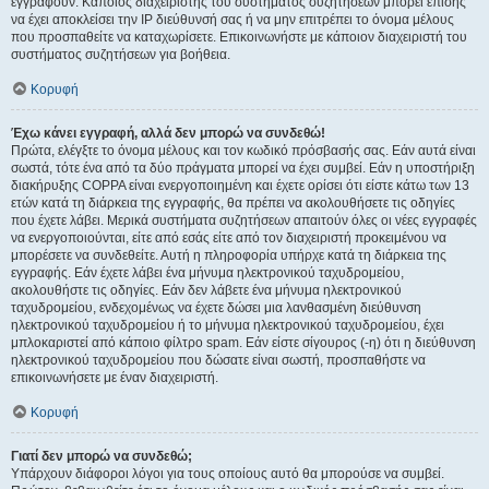
εγγραφούν. Κάποιος διαχειριστής του συστήματος συζητήσεων μπορεί επίσης
να έχει αποκλείσει την IP διεύθυνσή σας ή να μην επιτρέπει το όνομα μέλους
που προσπαθείτε να καταχωρίσετε. Επικοινωνήστε με κάποιον διαχειριστή του
συστήματος συζητήσεων για βοήθεια.
Κορυφή
Έχω κάνει εγγραφή, αλλά δεν μπορώ να συνδεθώ!
Πρώτα, ελέγξτε το όνομα μέλους και τον κωδικό πρόσβασής σας. Εάν αυτά είναι
σωστά, τότε ένα από τα δύο πράγματα μπορεί να έχει συμβεί. Εάν η υποστήριξη
διακήρυξης COPPA είναι ενεργοποιημένη και έχετε ορίσει ότι είστε κάτω των 13
ετών κατά τη διάρκεια της εγγραφής, θα πρέπει να ακολουθήσετε τις οδηγίες
που έχετε λάβει. Μερικά συστήματα συζητήσεων απαιτούν όλες οι νέες εγγραφές
να ενεργοποιούνται, είτε από εσάς είτε από τον διαχειριστή προκειμένου να
μπορέσετε να συνδεθείτε. Αυτή η πληροφορία υπήρχε κατά τη διάρκεια της
εγγραφής. Εάν έχετε λάβει ένα μήνυμα ηλεκτρονικού ταχυδρομείου,
ακολουθήστε τις οδηγίες. Εάν δεν λάβετε ένα μήνυμα ηλεκτρονικού
ταχυδρομείου, ενδεχομένως να έχετε δώσει μια λανθασμένη διεύθυνση
ηλεκτρονικού ταχυδρομείου ή το μήνυμα ηλεκτρονικού ταχυδρομείου, έχει
μπλοκαριστεί από κάποιο φίλτρο spam. Εάν είστε σίγουρος (-η) ότι η διεύθυνση
ηλεκτρονικού ταχυδρομείου που δώσατε είναι σωστή, προσπαθήστε να
επικοινωνήσετε με έναν διαχειριστή.
Κορυφή
Γιατί δεν μπορώ να συνδεθώ;
Υπάρχουν διάφοροι λόγοι για τους οποίους αυτό θα μπορούσε να συμβεί.