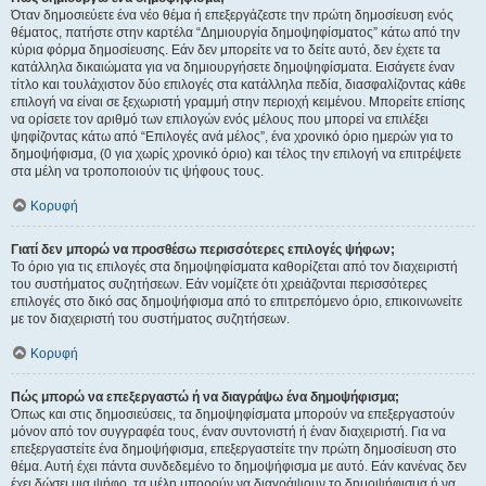
Όταν δημοσιεύετε ένα νέο θέμα ή επεξεργάζεστε την πρώτη δημοσίευση ενός
θέματος, πατήστε στην καρτέλα “Δημιουργία δημοψηφίσματος” κάτω από την
κύρια φόρμα δημοσίευσης. Εάν δεν μπορείτε να το δείτε αυτό, δεν έχετε τα
κατάλληλα δικαιώματα για να δημιουργήσετε δημοψηφίσματα. Εισάγετε έναν
τίτλο και τουλάχιστον δύο επιλογές στα κατάλληλα πεδία, διασφαλίζοντας κάθε
επιλογή να είναι σε ξεχωριστή γραμμή στην περιοχή κειμένου. Μπορείτε επίσης
να ορίσετε τον αριθμό των επιλογών ενός μέλους που μπορεί να επιλέξει
ψηφίζοντας κάτω από “Επιλογές ανά μέλος”, ένα χρονικό όριο ημερών για το
δημοψήφισμα, (0 για χωρίς χρονικό όριο) και τέλος την επιλογή να επιτρέψετε
στα μέλη να τροποποιούν τις ψήφους τους.
Κορυφή
Γιατί δεν μπορώ να προσθέσω περισσότερες επιλογές ψήφων;
Το όριο για τις επιλογές στα δημοψηφίσματα καθορίζεται από τον διαχειριστή
του συστήματος συζητήσεων. Εάν νομίζετε ότι χρειάζονται περισσότερες
επιλογές στο δικό σας δημοψήφισμα από το επιτρεπόμενο όριο, επικοινωνείτε
με τον διαχειριστή του συστήματος συζητήσεων.
Κορυφή
Πώς μπορώ να επεξεργαστώ ή να διαγράψω ένα δημοψήφισμα;
Όπως και στις δημοσιεύσεις, τα δημοψηφίσματα μπορούν να επεξεργαστούν
μόνον από τον συγγραφέα τους, έναν συντονιστή ή έναν διαχειριστή. Για να
επεξεργαστείτε ένα δημοψήφισμα, επεξεργαστείτε την πρώτη δημοσίευση στο
θέμα. Αυτή έχει πάντα συνδεδεμένο το δημοψήφισμα με αυτό. Εάν κανένας δεν
έχει δώσει μια ψήφο, τα μέλη μπορούν να διαγράψουν το δημοψήφισμα ή να