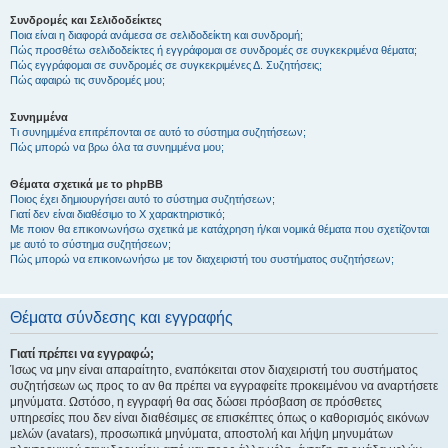
Συνδρομές και Σελιδοδείκτες
Ποια είναι η διαφορά ανάμεσα σε σελιδοδείκτη και συνδρομή;
Πώς προσθέτω σελιδοδείκτες ή εγγράφομαι σε συνδρομές σε συγκεκριμένα θέματα;
Πώς εγγράφομαι σε συνδρομές σε συγκεκριμένες Δ. Συζητήσεις;
Πώς αφαιρώ τις συνδρομές μου;
Συνημμένα
Τι συνημμένα επιτρέπονται σε αυτό το σύστημα συζητήσεων;
Πώς μπορώ να βρω όλα τα συνημμένα μου;
Θέματα σχετικά με το phpBB
Ποιος έχει δημιουργήσει αυτό το σύστημα συζητήσεων;
Γιατί δεν είναι διαθέσιμο το Χ χαρακτηριστικό;
Με ποιον θα επικοινωνήσω σχετικά με κατάχρηση ή/και νομικά θέματα που σχετίζονται
με αυτό το σύστημα συζητήσεων;
Πώς μπορώ να επικοινωνήσω με τον διαχειριστή του συστήματος συζητήσεων;
Θέματα σύνδεσης και εγγραφής
Γιατί πρέπει να εγγραφώ;
Ίσως να μην είναι απαραίτητο, εναπόκειται στον διαχειριστή του συστήματος
συζητήσεων ως προς το αν θα πρέπει να εγγραφείτε προκειμένου να αναρτήσετε
μηνύματα. Ωστόσο, η εγγραφή θα σας δώσει πρόσβαση σε πρόσθετες
υπηρεσίες που δεν είναι διαθέσιμες σε επισκέπτες όπως ο καθορισμός εικόνων
μελών (avatars), προσωπικά μηνύματα, αποστολή και λήψη μηνυμάτων