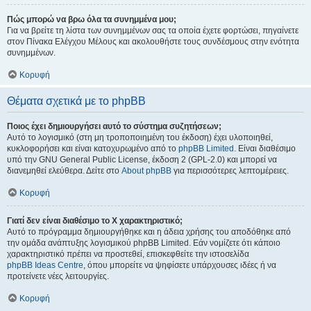
Πώς μπορώ να βρω όλα τα συνημμένα μου;
Για να βρείτε τη λίστα των συνημμένων σας τα οποία έχετε φορτώσει, πηγαίνετε
στον Πίνακα Ελέγχου Μέλους και ακολουθήστε τους συνδέσμους στην ενότητα
συνημμένων.
Κορυφή
Θέματα σχετικά με το phpBB
Ποιος έχει δημιουργήσει αυτό το σύστημα συζητήσεων;
Αυτό το λογισμικό (στη μη τροποποιημένη του έκδοση) έχει υλοποιηθεί,
κυκλοφορήσει και είναι κατοχυρωμένο από το
phpBB Limited
. Είναι διαθέσιμο
υπό την GNU General Public License, έκδοση 2 (GPL-2.0) και μπορεί να
διανεμηθεί ελεύθερα. Δείτε στο
About phpBB
για περισσότερες λεπτομέρειες.
Κορυφή
Γιατί δεν είναι διαθέσιμο το Χ χαρακτηριστικό;
Αυτό το πρόγραμμα δημιουργήθηκε και η άδεια χρήσης του αποδόθηκε από
την ομάδα ανάπτυξης λογισμικού phpBB Limited. Εάν νομίζετε ότι κάποιο
χαρακτηριστικό πρέπει να προστεθεί, επισκεφθείτε την ιστοσελίδα
phpBB Ideas Centre
, όπου μπορείτε να ψηφίσετε υπάρχουσες ιδέες ή να
προτείνετε νέες λειτουργίες.
Κορυφή