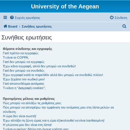
University of the Aegean
Συχνές ερωτήσεις
Σύνδεση
Α
Board
Συνήθεις ερωτήσεις
ν
Συνήθεις ερωτήσεις
α
ζ
Θέματα σύνδεσης και εγγραφής
Γιατί πρέπει να εγγραφώ;
ή
Τι είναι το COPPA;
τ
Γιατί δεν μπορώ να εγγραφώ;
Έχω κάνει εγγραφή, αλλά δεν μπορώ να συνδεθώ!
η
Γιατί δεν μπορώ να συνδεθώ;
Έχω εγγραφεί κατά το παρελθόν αλλά δεν μπορώ να συνδεθώ πλέον!
σ
Έχω ξεχάσει τον κωδικό μου!
η
Γιατί αποσυνδέομαι αυτόματα;
Τι κάνει η “Διαγραφή cookies”;
Προτιμήσεις μέλους και ρυθμίσεις
Πώς μπορώ να αλλάξω τις ρυθμίσεις μου;
Πώς μπορώ να αποτρέψω την εμφάνιση του ονόματος μου στη λίστα μελών σε
σύνδεση;
Η ώρα δεν είναι σωστή!
Έχω αλλάξει τη ζώνη ώρας και η ώρα εξακολουθεί να είναι λανθασμένη!
Η γλώσσα μου δεν είναι στη λίστα!
Τι είναι οι εικόνες δίπλα στο όνομα χρήστη μου;