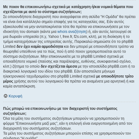
Με ποιον θα επικοινωνήσω σχετικά με κατάχρηση ή/και νομικά θέματα που
σχετίζονται με αυτό το σύστημα συζητήσεων;
Σε οποιονδήποτε διαχειριστή που αναγράφεται στη σελίδα “Η Ομάδα” θα πρέπει
να είναι ένα κατάλληλο σημείο επαφής για τις καταγγελίες σας. Εάν αυτός
εξακολουθεί να μην ανταποκρίνεται τότε θα πρέπει να επικοινωνήσετε με τον
ιδιοκτήτη του domain (κάντε μια
whois αναζήτηση
) ή, εάν αυτός λειτουργεί σε
μια δωρεάν υπηρεσία (π.χ. Yahoo !, free.fr, f2s.com, κλπ), με τη διοίκηση ή το
τμήμα καταχρήσεων της υπηρεσίας αυτής. Παρακαλώ σημειώστε ότι το phpBB
Limited
δεν έχει καμία αρμοδιότητα
και δεν μπορεί με οποιονδήποτε τρόπο να
θεωρηθεί υπεύθυνο για το πώς, πού ή από ποιον χρησιμοποιείται αυτό το
σύστημα συζητήσεων. Μην επικοινωνείτε με το phpBB Limited σχετικά με
οποιαδήποτε νομικό (παύσης και παράλειψης, ευθύνης, συκοφαντικό σχόλιο,
κλπ.) ζήτημα το οποίο
δεν σχετίζεται άμεσα
με την ιστοσελίδα phpBB.com ή το
διακριτικό λογισμικό του ιδίου του phpBB. Εάν αποστείλετε μήνυμα
ηλεκτρονικού ταχυδρομείου στο phpBB Limited σχετικά
με οποιοδήποτε τρίτο
μέρος
χρήσης αυτού του λογισμικού θα πρέπει να αναμένετε μια αρνητική ή και
καμία ανταπόκριση.
Κορυφή
Πώς μπορώ να επικοινωνήσω με τον διαχειριστή του συστήματος
συζητήσεων;
Όλα τα μέλη του συστήματος συζητήσεων μπορούν να χρησιμοποιούν τη
φόρμα “Επικοινωνήστε μαζί μας”, εάν η επιλογή είναι ενεργοποιημένη από τον
διαχειριστή του συστήματος συζητήσεων.
Τα μέλη του συστήματος συζητήσεων μπορούν επίσης να χρησιμοποιούν τον
σύνδεσμο “Η ομάδα”.