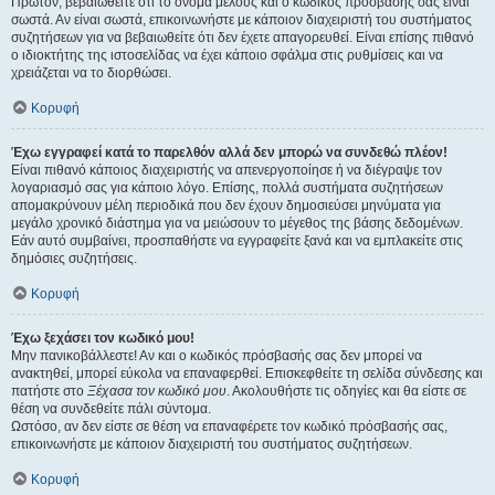
Πρώτον, βεβαιωθείτε ότι το όνομα μέλους και ο κωδικός πρόσβασής σας είναι
σωστά. Αν είναι σωστά, επικοινωνήστε με κάποιον διαχειριστή του συστήματος
συζητήσεων για να βεβαιωθείτε ότι δεν έχετε απαγορευθεί. Είναι επίσης πιθανό
ο ιδιοκτήτης της ιστοσελίδας να έχει κάποιο σφάλμα στις ρυθμίσεις και να
χρειάζεται να το διορθώσει.
Κορυφή
Έχω εγγραφεί κατά το παρελθόν αλλά δεν μπορώ να συνδεθώ πλέον!
Είναι πιθανό κάποιος διαχειριστής να απενεργοποίησε ή να διέγραψε τον
λογαριασμό σας για κάποιο λόγο. Επίσης, πολλά συστήματα συζητήσεων
απομακρύνουν μέλη περιοδικά που δεν έχουν δημοσιεύσει μηνύματα για
μεγάλο χρονικό διάστημα για να μειώσουν το μέγεθος της βάσης δεδομένων.
Εάν αυτό συμβαίνει, προσπαθήστε να εγγραφείτε ξανά και να εμπλακείτε στις
δημόσιες συζητήσεις.
Κορυφή
Έχω ξεχάσει τον κωδικό μου!
Μην πανικοβάλλεστε! Αν και ο κωδικός πρόσβασής σας δεν μπορεί να
ανακτηθεί, μπορεί εύκολα να επαναφερθεί. Επισκεφθείτε τη σελίδα σύνδεσης και
πατήστε στο
Ξέχασα τον κωδικό μου
. Ακολουθήστε τις οδηγίες και θα είστε σε
θέση να συνδεθείτε πάλι σύντομα.
Ωστόσο, αν δεν είστε σε θέση να επαναφέρετε τον κωδικό πρόσβασής σας,
επικοινωνήστε με κάποιον διαχειριστή του συστήματος συζητήσεων.
Κορυφή