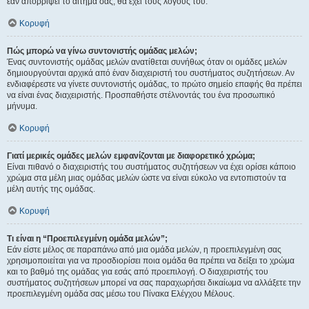
εάν απορρίψει το αίτημα σας, θα έχει τους λόγους του.
Κορυφή
Πώς μπορώ να γίνω συντονιστής ομάδας μελών;
Ένας συντονιστής ομάδας μελών ανατίθεται συνήθως όταν οι ομάδες μελών
δημιουργούνται αρχικά από έναν διαχειριστή του συστήματος συζητήσεων. Αν
ενδιαφέρεστε να γίνετε συντονιστής ομάδας, το πρώτο σημείο επαφής θα πρέπει
να είναι ένας διαχειριστής. Προσπαθήστε στέλνοντάς του ένα προσωπικό
μήνυμα.
Κορυφή
Γιατί μερικές ομάδες μελών εμφανίζονται με διαφορετικό χρώμα;
Είναι πιθανό ο διαχειριστής του συστήματος συζητήσεων να έχει ορίσει κάποιο
χρώμα στα μέλη μιας ομάδας μελών ώστε να είναι εύκολο να εντοπιστούν τα
μέλη αυτής της ομάδας.
Κορυφή
Τι είναι η “Προεπιλεγμένη ομάδα μελών”;
Εάν είστε μέλος σε παραπάνω από μια ομάδα μελών, η προεπιλεγμένη σας
χρησιμοποιείται για να προσδιορίσει ποια ομάδα θα πρέπει να δείξει το χρώμα
και το βαθμό της ομάδας για εσάς από προεπιλογή. Ο διαχειριστής του
συστήματος συζητήσεων μπορεί να σας παραχωρήσει δικαίωμα να αλλάξετε την
προεπιλεγμένη ομάδα σας μέσω του Πίνακα Ελέγχου Μέλους.