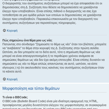
Ο διαχειριστής του συστήματος συζητήσεων μπορεί να έχει αποφασίσει ότι οι
δημοσιεύσεις στη Δ. Συζήτηση που θέλετε να δημοσιεύσετε να χρειάζονται
έλεγχο πριν υποβληθούν. Είναι επίσης πιθανό ο διαχειριστής να σας έχει
τοποθετήσει σε μια ομάδα μελών των οποίων οι δημοσιεύσεις να χρειάζονται
έλεγχο πριν υποβληθούν. Παρακαλώ επικοινωνείτε με τον διαχειριστή του
συστήματος συζητήσεων για περισσότερες πληροφορίες.
Κορυφή
Πώς σημειώνω ένα θέμα μου ως νέο;
Πατώντας στο σύνδεσμο “Σημειώστε το θέμα ως νέο” όταν τον βλέπετε, μπορείτε
να “ανεβάσετε” το θέμα στην κορυφή της Δ. Συζήτησης στην πρώτη σελίδα.
Ωστόσο, αν δεν μπορείτε να το δείτε αυτό, τότε η σημείωση θεμάτων ως νέα
μπορεί να είναι απενεργοποιημένη ή το περιθώριο χρόνου ανάμεσα σε
σημειώσεις θεμάτων ως νέα δεν έχει ακόμη επιτευχθεί. Είναι επίσης δυνατόν να
σημειώσετε ως νέο το θέμα απλώς απαντώντας σε αυτό, ωστόσο, να είστε
σίγουρος (-η) ότι ακολουθείτε τους κανόνες του συστήματος συζητήσεων όταν
το κάνετε αυτό.
Κορυφή
Μορφοποίηση και τύποι θεμάτων
Τι είναι ο BBCode;
Ο BBCode (Bulletin Board Code) είναι μία ιδιαίτερη εφαρμογή της HTML,
προσφέροντας μεγάλη δυνατότητα ελέγχου της μορφοποίησης σε συγκεκριμένα