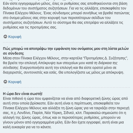
Εάν είστε εγγεγραμμένο μέλος, όλες οι ρυθμίσεις σας αποθηκεύονται στη βάση
δεδομένων του συστήματος συζητήσεων. Για να τις αλλάξετε, επισκεφθείτε τον
Πίνακα Ελέγχου Μέλους. Ένας σύνδεσμος μπορεί συνήθως να βρεθεί πατώντας
στο όνομα μέλους σας στην κορυφή των περισσότερων σελίδων του
συστήματος συζητήσεων. Αυτό το σύστημα θα σας επιτρέψει να αλλάξετε τις
ρυθμίσεις και τις προτιμήσεις σας.
Κορυφή
Πώς μπορώ να αποτρέψω την εμφάνιση του ονόματος μου στη λίστα μελών
σε σύνδεση;
Μέσα στον Πίνακα Ελέγχου Μέλους, στην καρτέλα “Προτιμήσεις Δ. Συζήτησης”,
θα βρείτε την επιλογή
Απόκρυψη των στοιχείων μου κατά τη διάρκεια της
σύνδεσης
. Ενεργοποιήστε αυτή την επιλογή και θα είστε ορατοί μόνο σε
διαχειριστές, συντονιστές και εσάς. Θα υπολογίζεστε ως μέλος με απόκρυψη.
Κορυφή
Η ώρα δεν είναι σωστή!
Είναι πιθανό η ώρα που εμφανίζεται να είναι από διαφορετική ζώνης ώρας από
αυτή στην οποία βρίσκεστε. Εάν αυτή είναι η περίπτωση, επισκεφθείτε τον
Πίνακα Ελέγχου Μέλους και αλλάξτε τη ζώνη ώρας για να ταιριάζει στην περιοχή
σας, π.χ. Λονδίνο, Παρίσι, Νέα Υόρκη, Σίδνεϋ, κλπ. Παρακαλώ σημειώστε ότι η
αλλαγή της ζώνης ώρας, όπως και οι περισσότερες ρυθμίσεις, μπορούν να
γίνουν μόνον από εγγεγραμμένα μέλη. Εάν δεν έχετε εγγραφεί, αυτή είναι μια
καλή ευκαιρία για να το κάνετε.