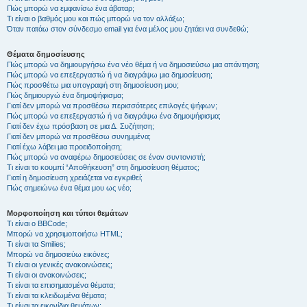
Πώς μπορώ να εμφανίσω ένα άβαταρ;
Τι είναι ο βαθμός μου και πώς μπορώ να τον αλλάξω;
Όταν πατάω στον σύνδεσμο email για ένα μέλος μου ζητάει να συνδεθώ;
Θέματα δημοσίευσης
Πώς μπορώ να δημιουργήσω ένα νέο θέμα ή να δημοσιεύσω μια απάντηση;
Πώς μπορώ να επεξεργαστώ ή να διαγράψω μια δημοσίευση;
Πώς προσθέτω μια υπογραφή στη δημοσίευση μου;
Πώς δημιουργώ ένα δημοψήφισμα;
Γιατί δεν μπορώ να προσθέσω περισσότερες επιλογές ψήφων;
Πώς μπορώ να επεξεργαστώ ή να διαγράψω ένα δημοψήφισμα;
Γιατί δεν έχω πρόσβαση σε μια Δ. Συζήτηση;
Γιατί δεν μπορώ να προσθέσω συνημμένα;
Γιατί έχω λάβει μια προειδοποίηση;
Πώς μπορώ να αναφέρω δημοσιεύσεις σε έναν συντονιστή;
Τι είναι το κουμπί “Αποθήκευση” στη δημοσίευση θέματος;
Γιατί η δημοσίευση χρειάζεται να εγκριθεί;
Πώς σημειώνω ένα θέμα μου ως νέο;
Μορφοποίηση και τύποι θεμάτων
Τι είναι ο BBCode;
Μπορώ να χρησιμοποιήσω HTML;
Τι είναι τα Smilies;
Μπορώ να δημοσιεύω εικόνες;
Τι είναι οι γενικές ανακοινώσεις;
Τι είναι οι ανακοινώσεις;
Τι είναι τα επισημασμένα θέματα;
Τι είναι τα κλειδωμένα θέματα;
Τι είναι τα εικονίδια θεμάτων;