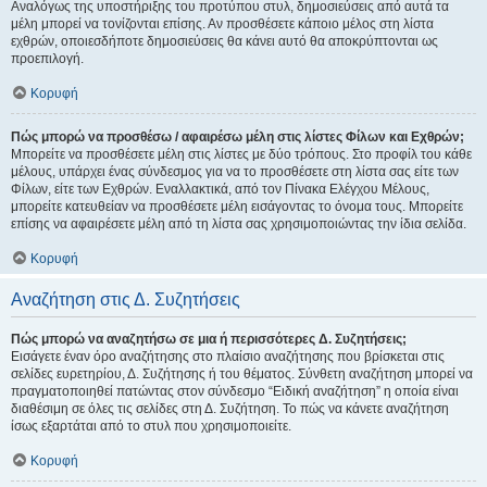
Αναλόγως της υποστήριξης του προτύπου στυλ, δημοσιεύσεις από αυτά τα
μέλη μπορεί να τονίζονται επίσης. Αν προσθέσετε κάποιο μέλος στη λίστα
εχθρών, οποιεσδήποτε δημοσιεύσεις θα κάνει αυτό θα αποκρύπτονται ως
προεπιλογή.
Κορυφή
Πώς μπορώ να προσθέσω / αφαιρέσω μέλη στις λίστες Φίλων και Εχθρών;
Μπορείτε να προσθέσετε μέλη στις λίστες με δύο τρόπους. Στο προφίλ του κάθε
μέλους, υπάρχει ένας σύνδεσμος για να το προσθέσετε στη λίστα σας είτε των
Φίλων, είτε των Εχθρών. Εναλλακτικά, από τον Πίνακα Ελέγχου Μέλους,
μπορείτε κατευθείαν να προσθέσετε μέλη εισάγοντας το όνομα τους. Μπορείτε
επίσης να αφαιρέσετε μέλη από τη λίστα σας χρησιμοποιώντας την ίδια σελίδα.
Κορυφή
Αναζήτηση στις Δ. Συζητήσεις
Πώς μπορώ να αναζητήσω σε μια ή περισσότερες Δ. Συζητήσεις;
Εισάγετε έναν όρο αναζήτησης στο πλαίσιο αναζήτησης που βρίσκεται στις
σελίδες ευρετηρίου, Δ. Συζήτησης ή του θέματος. Σύνθετη αναζήτηση μπορεί να
πραγματοποιηθεί πατώντας στον σύνδεσμο “Ειδική αναζήτηση” η οποία είναι
διαθέσιμη σε όλες τις σελίδες στη Δ. Συζήτηση. Το πώς να κάνετε αναζήτηση
ίσως εξαρτάται από το στυλ που χρησιμοποιείτε.
Κορυφή