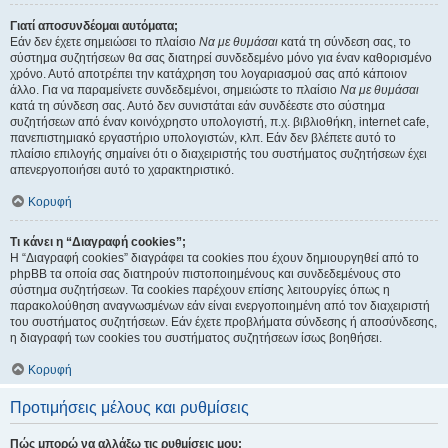
Γιατί αποσυνδέομαι αυτόματα;
Εάν δεν έχετε σημειώσει το πλαίσιο
Να με θυμάσαι
κατά τη σύνδεση σας, το
σύστημα συζητήσεων θα σας διατηρεί συνδεδεμένο μόνο για έναν καθορισμένο
χρόνο. Αυτό αποτρέπει την κατάχρηση του λογαριασμού σας από κάποιον
άλλο. Για να παραμείνετε συνδεδεμένοι, σημειώστε το πλαίσιο
Να με θυμάσαι
κατά τη σύνδεση σας. Αυτό δεν συνιστάται εάν συνδέεστε στο σύστημα
συζητήσεων από έναν κοινόχρηστο υπολογιστή, π.χ. βιβλιοθήκη, internet cafe,
πανεπιστημιακό εργαστήριο υπολογιστών, κλπ. Εάν δεν βλέπετε αυτό το
πλαίσιο επιλογής σημαίνει ότι ο διαχειριστής του συστήματος συζητήσεων έχει
απενεργοποιήσει αυτό το χαρακτηριστικό.
Κορυφή
Τι κάνει η “Διαγραφή cookies”;
Η “Διαγραφή cookies” διαγράφει τα cookies που έχουν δημιουργηθεί από το
phpBB τα οποία σας διατηρούν πιστοποιημένους και συνδεδεμένους στο
σύστημα συζητήσεων. Τα cookies παρέχουν επίσης λειτουργίες όπως η
παρακολούθηση αναγνωσμένων εάν είναι ενεργοποιημένη από τον διαχειριστή
του συστήματος συζητήσεων. Εάν έχετε προβλήματα σύνδεσης ή αποσύνδεσης,
η διαγραφή των cookies του συστήματος συζητήσεων ίσως βοηθήσει.
Κορυφή
Προτιμήσεις μέλους και ρυθμίσεις
Πώς μπορώ να αλλάξω τις ρυθμίσεις μου;