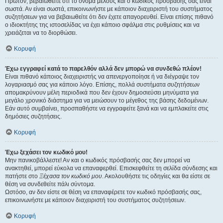
Πρώτον, βεβαιωθείτε ότι το όνομα μέλους και ο κωδικός πρόσβασής σας είναι
σωστά. Αν είναι σωστά, επικοινωνήστε με κάποιον διαχειριστή του συστήματος
συζητήσεων για να βεβαιωθείτε ότι δεν έχετε απαγορευθεί. Είναι επίσης πιθανό
ο ιδιοκτήτης της ιστοσελίδας να έχει κάποιο σφάλμα στις ρυθμίσεις και να
χρειάζεται να το διορθώσει.
Κορυφή
Έχω εγγραφεί κατά το παρελθόν αλλά δεν μπορώ να συνδεθώ πλέον!
Είναι πιθανό κάποιος διαχειριστής να απενεργοποίησε ή να διέγραψε τον
λογαριασμό σας για κάποιο λόγο. Επίσης, πολλά συστήματα συζητήσεων
απομακρύνουν μέλη περιοδικά που δεν έχουν δημοσιεύσει μηνύματα για
μεγάλο χρονικό διάστημα για να μειώσουν το μέγεθος της βάσης δεδομένων.
Εάν αυτό συμβαίνει, προσπαθήστε να εγγραφείτε ξανά και να εμπλακείτε στις
δημόσιες συζητήσεις.
Κορυφή
Έχω ξεχάσει τον κωδικό μου!
Μην πανικοβάλλεστε! Αν και ο κωδικός πρόσβασής σας δεν μπορεί να
ανακτηθεί, μπορεί εύκολα να επαναφερθεί. Επισκεφθείτε τη σελίδα σύνδεσης και
πατήστε στο
Ξέχασα τον κωδικό μου
. Ακολουθήστε τις οδηγίες και θα είστε σε
θέση να συνδεθείτε πάλι σύντομα.
Ωστόσο, αν δεν είστε σε θέση να επαναφέρετε τον κωδικό πρόσβασής σας,
επικοινωνήστε με κάποιον διαχειριστή του συστήματος συζητήσεων.
Κορυφή