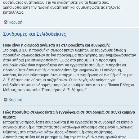
συστήματος συζητήσεων. Για να αναζητήσετε για τα θέματα σας,
χρησιμοποιείστε την “Ειδική αναζήτηση” και συμπληρώστε τις επιλογές
καταλλήλως.
Κορυφή
Συνδρομές και Σελιδοδείκτες
Ποια είναι η διαφορά ανάμεσα σε σελιδοδείκτη και συνδρομή;
Στο phpBB 3.0, η προσθήκη σελιδοδεικτών θεμάτων λειτουργούσε όπως η
προσθήκη σελιδοδεικτών σε ένα πρόγραμμα περιήγησης. Δεν ενημερωνόσασταν
όταν υπήρχε μια επικαιροποίηση. Όμως στο phpBB 3.1 η προσθήκη
σελιδοδεικτών είναι περισσότερο σαν να εγγραφείτε στο θέμα. Μπορείτε να
ειδοποιηθείτε όταν ένα θέμα σελιδοδείκτη έχει ενημερωθεί. Η συνδρομή,
ωστόσο, θα σας ειδοποιήσει όταν υπάρχει μια ενημέρωση σε ένα θέμα ή σε μια
Δ. Συζήτηση στο σύστημα συζητήσεων. Οι επιλογές ειδοποίησης για
σελιδοδείκτες και συνδρομές μπορούν να ρυθμιστούν από τον Πίνακα Ελέγχου
Μέλους, στην καρτέλα “Προτιμήσεις Δ. Συζήτησης”.
Κορυφή
Πώς προσθέτω σελιδοδείκτες ή εγγράφομαι σε συνδρομές σε συγκεκριμένα
θέματα;
Μπορείτε να προσθέσετε σελιδοδείκτη ή να εγγραφείτε σε συνδρομή σε κάποιο
συγκεκριμένο θέμα, πατώντας στον κατάλληλο σύνδεσμο στο μενού "Εργαλεία
θέματος", στο επάνω και κάτω μέρος κάποιου θέματος συζήτησης.
Απαντώντας σε ένα θέμα με σημειωμένη την επιλογή “Να ενημερωθώ όταν