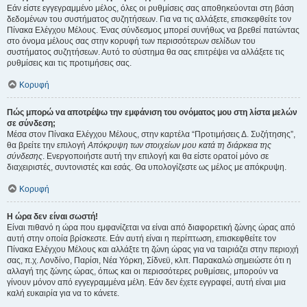
Εάν είστε εγγεγραμμένο μέλος, όλες οι ρυθμίσεις σας αποθηκεύονται στη βάση
δεδομένων του συστήματος συζητήσεων. Για να τις αλλάξετε, επισκεφθείτε τον
Πίνακα Ελέγχου Μέλους. Ένας σύνδεσμος μπορεί συνήθως να βρεθεί πατώντας
στο όνομα μέλους σας στην κορυφή των περισσότερων σελίδων του
συστήματος συζητήσεων. Αυτό το σύστημα θα σας επιτρέψει να αλλάξετε τις
ρυθμίσεις και τις προτιμήσεις σας.
Κορυφή
Πώς μπορώ να αποτρέψω την εμφάνιση του ονόματος μου στη λίστα μελών
σε σύνδεση;
Μέσα στον Πίνακα Ελέγχου Μέλους, στην καρτέλα “Προτιμήσεις Δ. Συζήτησης”,
θα βρείτε την επιλογή
Απόκρυψη των στοιχείων μου κατά τη διάρκεια της
σύνδεσης
. Ενεργοποιήστε αυτή την επιλογή και θα είστε ορατοί μόνο σε
διαχειριστές, συντονιστές και εσάς. Θα υπολογίζεστε ως μέλος με απόκρυψη.
Κορυφή
Η ώρα δεν είναι σωστή!
Είναι πιθανό η ώρα που εμφανίζεται να είναι από διαφορετική ζώνης ώρας από
αυτή στην οποία βρίσκεστε. Εάν αυτή είναι η περίπτωση, επισκεφθείτε τον
Πίνακα Ελέγχου Μέλους και αλλάξτε τη ζώνη ώρας για να ταιριάζει στην περιοχή
σας, π.χ. Λονδίνο, Παρίσι, Νέα Υόρκη, Σίδνεϋ, κλπ. Παρακαλώ σημειώστε ότι η
αλλαγή της ζώνης ώρας, όπως και οι περισσότερες ρυθμίσεις, μπορούν να
γίνουν μόνον από εγγεγραμμένα μέλη. Εάν δεν έχετε εγγραφεί, αυτή είναι μια
καλή ευκαιρία για να το κάνετε.