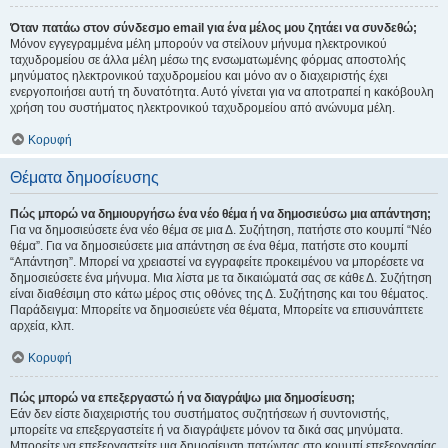
Όταν πατάω στον σύνδεσμο email για ένα μέλος μου ζητάει να συνδεθώ;
Μόνον εγγεγραμμένα μέλη μπορούν να στείλουν μήνυμα ηλεκτρονικού
ταχυδρομείου σε άλλα μέλη μέσω της ενσωματωμένης φόρμας αποστολής
μηνύματος ηλεκτρονικού ταχυδρομείου και μόνο αν ο διαχειριστής έχει
ενεργοποιήσει αυτή τη δυνατότητα. Αυτό γίνεται για να αποτραπεί η κακόβουλη
χρήση του συστήματος ηλεκτρονικού ταχυδρομείου από ανώνυμα μέλη.
Κορυφή
Θέματα δημοσίευσης
Πώς μπορώ να δημιουργήσω ένα νέο θέμα ή να δημοσιεύσω μια απάντηση;
Για να δημοσιεύσετε ένα νέο θέμα σε μια Δ. Συζήτηση, πατήστε στο κουμπί “Νέο
θέμα”. Για να δημοσιεύσετε μια απάντηση σε ένα θέμα, πατήστε στο κουμπί
“Απάντηση”. Μπορεί να χρειαστεί να εγγραφείτε προκειμένου να μπορέσετε να
δημοσιεύσετε ένα μήνυμα. Μια λίστα με τα δικαιώματά σας σε κάθε Δ. Συζήτηση
είναι διαθέσιμη στο κάτω μέρος στις οθόνες της Δ. Συζήτησης και του θέματος.
Παράδειγμα: Μπορείτε να δημοσιεύετε νέα θέματα, Μπορείτε να επισυνάπτετε
αρχεία, κλπ.
Κορυφή
Πώς μπορώ να επεξεργαστώ ή να διαγράψω μια δημοσίευση;
Εάν δεν είστε διαχειριστής του συστήματος συζητήσεων ή συντονιστής,
μπορείτε να επεξεργαστείτε ή να διαγράψετε μόνον τα δικά σας μηνύματα.
Μπορείτε να επεξεργαστείτε μια δημοσίευση πατώντας στο κουμπί επεξεργασίας