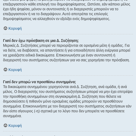
επεξεργαστούν κάθε επιλογή του δημοψηφίσματος. Ωστόσο, εάν κάποιο μέλος
έχει ήδη ψηφίσει, μόνον οι συντονιστές ή οι διαχειριστές μπορούν να το
επεξεργαστούν ή να το διαγράψουν. Αυτό αποτρέπει τις επιλογές
δημοψηφίσματος να αλλαχθούν εν εξελίξει ενός δημοψηφίσματος.
Κορυφή
Γιατί δεν έχω πρόσβαση σε μια Δ. Συζήτηση;
Μερικές Δ. Συζητήσεις μπορεί να περιορίζονται σε ορισμένα μέλη ή ομάδες. Για
να δείτε, να διαβάσετε, να απαντήσετε ή για οποιαδήποτε άλλη ενέργεια μπορεί
να χρειάζεστε ειδικά δικαιώματα. Επικοινωνήστε με έναν συντονιστή ή
διαχειριστή του συστήματος συζητήσεων για να σας χορηγήσει την πρόσβαση.
Κορυφή
Γιατί δεν μπορώ να προσθέσω συνημμένα;
Τα δικαιώματα συνημμένου χορηγούνται ανά Δ. Συζήτηση, ανά ομάδα, ή ανά
μέλος. Ο διαχειριστής του συστήματος συζητήσεων μπορεί να μην έχει επιτρέψει
την προσθήκη συνημμένων στη συγκεκριμένη Δ. Συζήτηση που θέλετε να
δημοσιεύσετε ή πιθανόν μόνο ορισμένες ομάδες μπορούν να προσθέτουν
συνημμένα. Επικοινωνήστε με τον διαχειριστή του συστήματος συζητήσεων εάν
δεν είστε σίγουρος (-η) σχετικά με το λόγο που δεν μπορείτε να προσθέσετε
συνημμένα.
Κορυφή