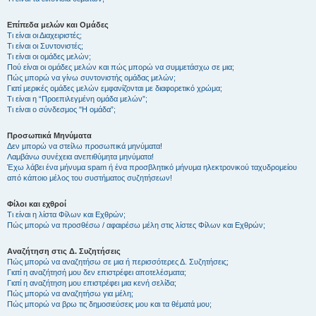
Επίπεδα μελών και Ομάδες
Τι είναι οι Διαχειριστές;
Τι είναι οι Συντονιστές;
Τι είναι οι ομάδες μελών;
Πού είναι οι ομάδες μελών και πώς μπορώ να συμμετάσχω σε μια;
Πώς μπορώ να γίνω συντονιστής ομάδας μελών;
Γιατί μερικές ομάδες μελών εμφανίζονται με διαφορετικό χρώμα;
Τι είναι η “Προεπιλεγμένη ομάδα μελών”;
Τι είναι ο σύνδεσμος "Η ομάδα”;
Προσωπικά Μηνύματα
Δεν μπορώ να στείλω προσωπικά μηνύματα!
Λαμβάνω συνέχεια ανεπιθύμητα μηνύματα!
Έχω λάβει ένα μήνυμα spam ή ένα προσβλητικό μήνυμα ηλεκτρονικού ταχυδρομείου
από κάποιο μέλος του συστήματος συζητήσεων!
Φίλοι και εχθροί
Τι είναι η λίστα Φίλων και Εχθρών;
Πώς μπορώ να προσθέσω / αφαιρέσω μέλη στις λίστες Φίλων και Εχθρών;
Αναζήτηση στις Δ. Συζητήσεις
Πώς μπορώ να αναζητήσω σε μια ή περισσότερες Δ. Συζητήσεις;
Γιατί η αναζήτησή μου δεν επιστρέφει αποτελέσματα;
Γιατί η αναζήτηση μου επιστρέφει μια κενή σελίδα;
Πώς μπορώ να αναζητήσω για μέλη;
Πώς μπορώ να βρω τις δημοσιεύσεις μου και τα θέματά μου;