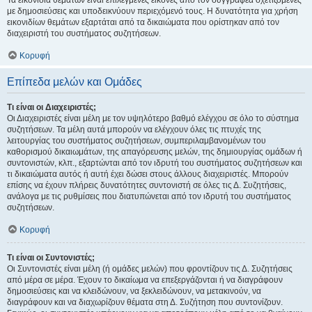
Τα εικονίδια θεμάτων είναι επιλεγμένες εικόνες από τον συγγραφέα σχετιζόμενες
με δημοσιεύσεις και υποδεικνύουν περιεχόμενό τους. Η δυνατότητα για χρήση
εικονιδίων θεμάτων εξαρτάται από τα δικαιώματα που ορίστηκαν από τον
διαχειριστή του συστήματος συζητήσεων.
Κορυφή
Επίπεδα μελών και Ομάδες
Τι είναι οι Διαχειριστές;
Οι Διαχειριστές είναι μέλη με τον υψηλότερο βαθμό ελέγχου σε όλο το σύστημα
συζητήσεων. Τα μέλη αυτά μπορούν να ελέγχουν όλες τις πτυχές της
λειτουργίας του συστήματος συζητήσεων, συμπεριλαμβανομένων του
καθορισμού δικαιωμάτων, της απαγόρευσης μελών, της δημιουργίας ομάδων ή
συντονιστών, κλπ., εξαρτώνται από τον ιδρυτή του συστήματος συζητήσεων και
τι δικαιώματα αυτός ή αυτή έχει δώσει στους άλλους διαχειριστές. Μπορούν
επίσης να έχουν πλήρεις δυνατότητες συντονιστή σε όλες τις Δ. Συζητήσεις,
ανάλογα με τις ρυθμίσεις που διατυπώνεται από τον ιδρυτή του συστήματος
συζητήσεων.
Κορυφή
Τι είναι οι Συντονιστές;
Οι Συντονιστές είναι μέλη (ή ομάδες μελών) που φροντίζουν τις Δ. Συζητήσεις
από μέρα σε μέρα. Έχουν το δικαίωμα να επεξεργάζονται ή να διαγράφουν
δημοσιεύσεις και να κλειδώνουν, να ξεκλειδώνουν, να μετακινούν, να
διαγράφουν και να διαχωρίζουν θέματα στη Δ. Συζήτηση που συντονίζουν.