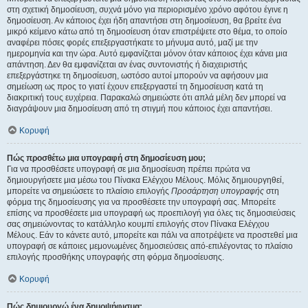
στη σχετική δημοσίευση, συχνά μόνο για περιορισμένο χρόνο αφότου έγινε η
δημοσίευση. Αν κάποιος έχει ήδη απαντήσει στη δημοσίευση, θα βρείτε ένα
μικρό κείμενο κάτω από τη δημοσίευση όταν επιστρέψετε στο θέμα, το οποίο
αναφέρει πόσες φορές επεξεργαστήκατε το μήνυμα αυτό, μαζί με την
ημερομηνία και την ώρα. Αυτό εμφανίζεται μόνον όταν κάποιος έχει κάνει μια
απάντηση. Δεν θα εμφανίζεται αν ένας συντονιστής ή διαχειριστής
επεξεργάστηκε τη δημοσίευση, ωστόσο αυτοί μπορούν να αφήσουν μια
σημείωση ως προς το γιατί έχουν επεξεργαστεί τη δημοσίευση κατά τη
διακριτική τους ευχέρεια. Παρακαλώ σημειώστε ότι απλά μέλη δεν μπορεί να
διαγράψουν μια δημοσίευση από τη στιγμή που κάποιος έχει απαντήσει.
Κορυφή
Πώς προσθέτω μια υπογραφή στη δημοσίευση μου;
Για να προσθέσετε υπογραφή σε μια δημοσίευση πρέπει πρώτα να
δημιουργήσετε μια μέσω του Πίνακα Ελέγχου Μέλους. Μόλις δημιουργηθεί,
μπορείτε να σημειώσετε το πλαίσιο επιλογής
Προσάρτηση υπογραφής
στη
φόρμα της δημοσίευσης για να προσθέσετε την υπογραφή σας. Μπορείτε
επίσης να προσθέσετε μια υπογραφή ως προεπιλογή για όλες τις δημοσιεύσεις
σας σημειώνοντας το κατάλληλο κουμπί επιλογής στον Πίνακα Ελέγχου
Μέλους. Εάν το κάνετε αυτό, μπορείτε και πάλι να αποτρέψετε να προστεθεί μια
υπογραφή σε κάποιες μεμονωμένες δημοσιεύσεις από-επιλέγοντας το πλαίσιο
επιλογής προσθήκης υπογραφής στη φόρμα δημοσίευσης.
Κορυφή
Πώς δημιουργώ ένα δημοψήφισμα;