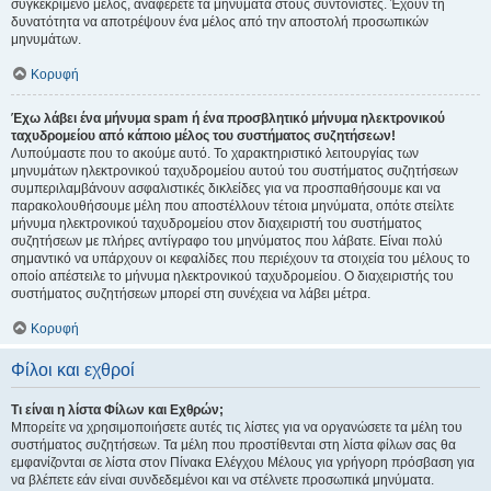
συγκεκριμένο μέλος, αναφέρετε τα μηνύματα στους συντονιστές. Έχουν τη
δυνατότητα να αποτρέψουν ένα μέλος από την αποστολή προσωπικών
μηνυμάτων.
Κορυφή
Έχω λάβει ένα μήνυμα spam ή ένα προσβλητικό μήνυμα ηλεκτρονικού
ταχυδρομείου από κάποιο μέλος του συστήματος συζητήσεων!
Λυπούμαστε που το ακούμε αυτό. Το χαρακτηριστικό λειτουργίας των
μηνυμάτων ηλεκτρονικού ταχυδρομείου αυτού του συστήματος συζητήσεων
συμπεριλαμβάνουν ασφαλιστικές δικλείδες για να προσπαθήσουμε και να
παρακολουθήσουμε μέλη που αποστέλλουν τέτοια μηνύματα, οπότε στείλτε
μήνυμα ηλεκτρονικού ταχυδρομείου στον διαχειριστή του συστήματος
συζητήσεων με πλήρες αντίγραφο του μηνύματος που λάβατε. Είναι πολύ
σημαντικό να υπάρχουν οι κεφαλίδες που περιέχουν τα στοιχεία του μέλους το
οποίο απέστειλε το μήνυμα ηλεκτρονικού ταχυδρομείου. Ο διαχειριστής του
συστήματος συζητήσεων μπορεί στη συνέχεια να λάβει μέτρα.
Κορυφή
Φίλοι και εχθροί
Τι είναι η λίστα Φίλων και Εχθρών;
Μπορείτε να χρησιμοποιήσετε αυτές τις λίστες για να οργανώσετε τα μέλη του
συστήματος συζητήσεων. Τα μέλη που προστίθενται στη λίστα φίλων σας θα
εμφανίζονται σε λίστα στον Πίνακα Ελέγχου Μέλους για γρήγορη πρόσβαση για
να βλέπετε εάν είναι συνδεδεμένοι και να στέλνετε προσωπικά μηνύματα.