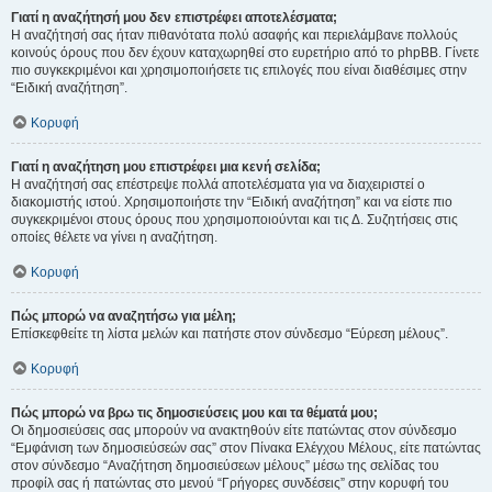
Γιατί η αναζήτησή μου δεν επιστρέφει αποτελέσματα;
Η αναζήτησή σας ήταν πιθανότατα πολύ ασαφής και περιελάμβανε πολλούς
κοινούς όρους που δεν έχουν καταχωρηθεί στο ευρετήριο από το phpBB. Γίνετε
πιο συγκεκριμένοι και χρησιμοποιήσετε τις επιλογές που είναι διαθέσιμες στην
“Ειδική αναζήτηση”.
Κορυφή
Γιατί η αναζήτηση μου επιστρέφει μια κενή σελίδα;
Η αναζήτησή σας επέστρεψε πολλά αποτελέσματα για να διαχειριστεί ο
διακομιστής ιστού. Χρησιμοποιήστε την “Ειδική αναζήτηση” και να είστε πιο
συγκεκριμένοι στους όρους που χρησιμοποιούνται και τις Δ. Συζητήσεις στις
οποίες θέλετε να γίνει η αναζήτηση.
Κορυφή
Πώς μπορώ να αναζητήσω για μέλη;
Επίσκεφθείτε τη λίστα μελών και πατήστε στον σύνδεσμο “Εύρεση μέλους”.
Κορυφή
Πώς μπορώ να βρω τις δημοσιεύσεις μου και τα θέματά μου;
Οι δημοσιεύσεις σας μπορούν να ανακτηθούν είτε πατώντας στον σύνδεσμο
“Εμφάνιση των δημοσιεύσεών σας” στον Πίνακα Ελέγχου Μέλους, είτε πατώντας
στον σύνδεσμο “Αναζήτηση δημοσιεύσεων μέλους” μέσω της σελίδας του
προφίλ σας ή πατώντας στο μενού “Γρήγορες συνδέσεις” στην κορυφή του