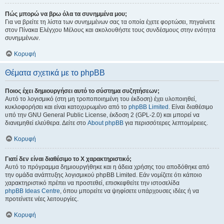
Πώς μπορώ να βρω όλα τα συνημμένα μου;
Για να βρείτε τη λίστα των συνημμένων σας τα οποία έχετε φορτώσει, πηγαίνετε
στον Πίνακα Ελέγχου Μέλους και ακολουθήστε τους συνδέσμους στην ενότητα
συνημμένων.
Κορυφή
Θέματα σχετικά με το phpBB
Ποιος έχει δημιουργήσει αυτό το σύστημα συζητήσεων;
Αυτό το λογισμικό (στη μη τροποποιημένη του έκδοση) έχει υλοποιηθεί,
κυκλοφορήσει και είναι κατοχυρωμένο από το
phpBB Limited
. Είναι διαθέσιμο
υπό την GNU General Public License, έκδοση 2 (GPL-2.0) και μπορεί να
διανεμηθεί ελεύθερα. Δείτε στο
About phpBB
για περισσότερες λεπτομέρειες.
Κορυφή
Γιατί δεν είναι διαθέσιμο το Χ χαρακτηριστικό;
Αυτό το πρόγραμμα δημιουργήθηκε και η άδεια χρήσης του αποδόθηκε από
την ομάδα ανάπτυξης λογισμικού phpBB Limited. Εάν νομίζετε ότι κάποιο
χαρακτηριστικό πρέπει να προστεθεί, επισκεφθείτε την ιστοσελίδα
phpBB Ideas Centre
, όπου μπορείτε να ψηφίσετε υπάρχουσες ιδέες ή να
προτείνετε νέες λειτουργίες.
Κορυφή