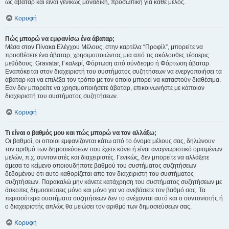
ως άβαταρ και είναι γενικώς μοναδική, προσωπική για κάθε μέλος.
Κορυφή
Πώς μπορώ να εμφανίσω ένα άβαταρ;
Μέσα στον Πίνακα Ελέγχου Μέλους, στην καρτέλα “Προφίλ”, μπορείτε να
προσθέσετε ένα άβαταρ, χρησιμοποιώντας μια από τις ακόλουθες τέσσερις
μεθόδους: Gravatar, Γκαλερί, Φόρτωση από σύνδεσμο ή Φόρτωση άβαταρ.
Εναπόκειται στον διαχειριστή του συστήματος συζητήσεων να ενεργοποιήσει τα
άβαταρ και να επιλέξει τον τρόπο με τον οποίο μπορεί να καταστούν διαθέσιμα.
Εάν δεν μπορείτε να χρησιμοποιήσετε άβαταρ, επικοινωνήστε με κάποιον
διαχειριστή του συστήματος συζητήσεων.
Κορυφή
Τι είναι ο βαθμός μου και πώς μπορώ να τον αλλάξω;
Οι βαθμοί, οι οποίοι εμφανίζονται κάτω από το όνομα μέλους σας, δηλώνουν
τον αριθμό των δημοσιεύσεων που έχετε κάνει ή είναι αναγνωριστικό ορισμένων
μελών, π.χ. συντονιστές και διαχειριστές. Γενικώς, δεν μπορείτε να αλλάξετε
άμεσα το κείμενο οποιουδήποτε βαθμού του συστήματος συζητήσεων
δεδομένου ότι αυτό καθορίζεται από τον διαχειριστή του συστήματος
συζητήσεων. Παρακαλώ μην κάνετε κατάχρηση του συστήματος συζητήσεων με
άσκοπες δημοσιεύσεις μόνο και μόνο για να ανεβάσετε τον βαθμό σας. Τα
περισσότερα συστήματα συζητήσεων δεν το ανέχονται αυτό και ο συντονιστής ή
ο διαχειριστής απλώς θα μειώσει τον αριθμό των δημοσιεύσεων σας.
Κορυφή