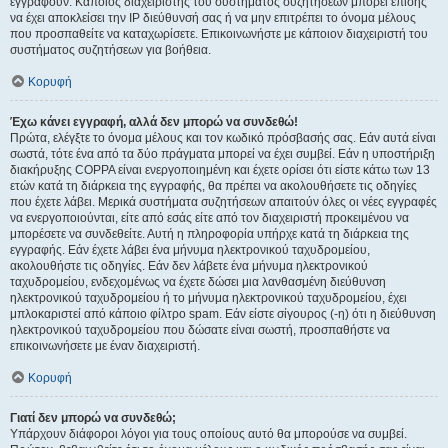
εγγραφούν. Κάποιος διαχειριστής του συστήματος συζητήσεων μπορεί επίσης
να έχει αποκλείσει την IP διεύθυνσή σας ή να μην επιτρέπει το όνομα μέλους
που προσπαθείτε να καταχωρίσετε. Επικοινωνήστε με κάποιον διαχειριστή του
συστήματος συζητήσεων για βοήθεια.
Κορυφή
Έχω κάνει εγγραφή, αλλά δεν μπορώ να συνδεθώ!
Πρώτα, ελέγξτε το όνομα μέλους και τον κωδικό πρόσβασής σας. Εάν αυτά είναι
σωστά, τότε ένα από τα δύο πράγματα μπορεί να έχει συμβεί. Εάν η υποστήριξη
διακήρυξης COPPA είναι ενεργοποιημένη και έχετε ορίσει ότι είστε κάτω των 13
ετών κατά τη διάρκεια της εγγραφής, θα πρέπει να ακολουθήσετε τις οδηγίες
που έχετε λάβει. Μερικά συστήματα συζητήσεων απαιτούν όλες οι νέες εγγραφές
να ενεργοποιούνται, είτε από εσάς είτε από τον διαχειριστή προκειμένου να
μπορέσετε να συνδεθείτε. Αυτή η πληροφορία υπήρχε κατά τη διάρκεια της
εγγραφής. Εάν έχετε λάβει ένα μήνυμα ηλεκτρονικού ταχυδρομείου,
ακολουθήστε τις οδηγίες. Εάν δεν λάβετε ένα μήνυμα ηλεκτρονικού
ταχυδρομείου, ενδεχομένως να έχετε δώσει μια λανθασμένη διεύθυνση
ηλεκτρονικού ταχυδρομείου ή το μήνυμα ηλεκτρονικού ταχυδρομείου, έχει
μπλοκαριστεί από κάποιο φίλτρο spam. Εάν είστε σίγουρος (-η) ότι η διεύθυνση
ηλεκτρονικού ταχυδρομείου που δώσατε είναι σωστή, προσπαθήστε να
επικοινωνήσετε με έναν διαχειριστή.
Κορυφή
Γιατί δεν μπορώ να συνδεθώ;
Υπάρχουν διάφοροι λόγοι για τους οποίους αυτό θα μπορούσε να συμβεί.