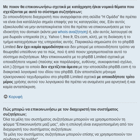
Με ποιον θα επικοινωνήσω σχετικά με κατάχρηση ή/και νομικά θέματα που
σχετίζονται με αυτό το σύστημα συζητήσεων;
Σε οποιονδήποτε διαχειριστή που αναγράφεται στη σελίδα “Η Ομάδα” θα πρέπει
να είναι ένα κατάλληλο σημείο επαφής για τις καταγγελίες σας. Εάν αυτός
εξακολουθεί να μην ανταποκρίνεται τότε θα πρέπει να επικοινωνήσετε με τον
ιδιοκτήτη του domain (κάντε μια
whois αναζήτηση
) ή, εάν αυτός λειτουργεί σε
μια δωρεάν υπηρεσία (π.χ. Yahoo !, free.fr, f2s.com, κλπ), με τη διοίκηση ή το
τμήμα καταχρήσεων της υπηρεσίας αυτής. Παρακαλώ σημειώστε ότι το phpBB
Limited
δεν έχει καμία αρμοδιότητα
και δεν μπορεί με οποιονδήποτε τρόπο να
θεωρηθεί υπεύθυνο για το πώς, πού ή από ποιον χρησιμοποιείται αυτό το
σύστημα συζητήσεων. Μην επικοινωνείτε με το phpBB Limited σχετικά με
οποιαδήποτε νομικό (παύσης και παράλειψης, ευθύνης, συκοφαντικό σχόλιο,
κλπ.) ζήτημα το οποίο
δεν σχετίζεται άμεσα
με την ιστοσελίδα phpBB.com ή το
διακριτικό λογισμικό του ιδίου του phpBB. Εάν αποστείλετε μήνυμα
ηλεκτρονικού ταχυδρομείου στο phpBB Limited σχετικά
με οποιοδήποτε τρίτο
μέρος
χρήσης αυτού του λογισμικού θα πρέπει να αναμένετε μια αρνητική ή και
καμία ανταπόκριση.
Κορυφή
Πώς μπορώ να επικοινωνήσω με τον διαχειριστή του συστήματος
συζητήσεων;
Όλα τα μέλη του συστήματος συζητήσεων μπορούν να χρησιμοποιούν τη
φόρμα “Επικοινωνήστε μαζί μας”, εάν η επιλογή είναι ενεργοποιημένη από τον
διαχειριστή του συστήματος συζητήσεων.
Τα μέλη του συστήματος συζητήσεων μπορούν επίσης να χρησιμοποιούν τον
σύνδεσμο “Η ομάδα”.