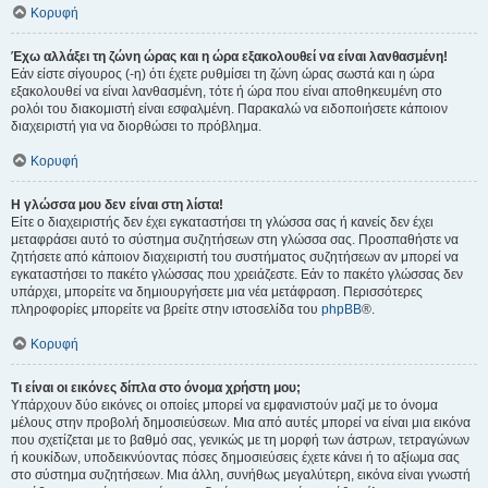
Κορυφή
Έχω αλλάξει τη ζώνη ώρας και η ώρα εξακολουθεί να είναι λανθασμένη!
Εάν είστε σίγουρος (-η) ότι έχετε ρυθμίσει τη ζώνη ώρας σωστά και η ώρα
εξακολουθεί να είναι λανθασμένη, τότε ή ώρα που είναι αποθηκευμένη στο
ρολόι του διακομιστή είναι εσφαλμένη. Παρακαλώ να ειδοποιήσετε κάποιον
διαχειριστή για να διορθώσει το πρόβλημα.
Κορυφή
Η γλώσσα μου δεν είναι στη λίστα!
Είτε ο διαχειριστής δεν έχει εγκαταστήσει τη γλώσσα σας ή κανείς δεν έχει
μεταφράσει αυτό το σύστημα συζητήσεων στη γλώσσα σας. Προσπαθήστε να
ζητήσετε από κάποιον διαχειριστή του συστήματος συζητήσεων αν μπορεί να
εγκαταστήσει το πακέτο γλώσσας που χρειάζεστε. Εάν το πακέτο γλώσσας δεν
υπάρχει, μπορείτε να δημιουργήσετε μια νέα μετάφραση. Περισσότερες
πληροφορίες μπορείτε να βρείτε στην ιστοσελίδα του
phpBB
®.
Κορυφή
Τι είναι οι εικόνες δίπλα στο όνομα χρήστη μου;
Υπάρχουν δύο εικόνες οι οποίες μπορεί να εμφανιστούν μαζί με το όνομα
μέλους στην προβολή δημοσιεύσεων. Μια από αυτές μπορεί να είναι μια εικόνα
που σχετίζεται με το βαθμό σας, γενικώς με τη μορφή των άστρων, τετραγώνων
ή κουκίδων, υποδεικνύοντας πόσες δημοσιεύσεις έχετε κάνει ή το αξίωμα σας
στο σύστημα συζητήσεων. Μια άλλη, συνήθως μεγαλύτερη, εικόνα είναι γνωστή