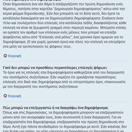
Όταν δημοσιεύετε ένα νέο θέμα ή επεξεργάζεστε την πρώτη δημοσίευση ενός
θέματος, πατήστε στην καρτέλα “Δημιουργία δημοψηφίσματος” κάτω από την
κύρια φόρμα δημοσίευσης. Εάν δεν μπορείτε να το δείτε αυτό, δεν έχετε τα
κατάλληλα δικαιώματα για να δημιουργήσετε δημοψηφίσματα. Εισάγετε έναν
τίτλο και τουλάχιστον δύο επιλογές στα κατάλληλα πεδία, διασφαλίζοντας κάθε
επιλογή να είναι σε ξεχωριστή γραμμή στην περιοχή κειμένου. Μπορείτε επίσης
να ορίσετε τον αριθμό των επιλογών ενός μέλους που μπορεί να επιλέξει
ψηφίζοντας κάτω από “Επιλογές ανά μέλος”, ένα χρονικό όριο ημερών για το
δημοψήφισμα, (0 για χωρίς χρονικό όριο) και τέλος την επιλογή να επιτρέψετε
στα μέλη να τροποποιούν τις ψήφους τους.
Κορυφή
Γιατί δεν μπορώ να προσθέσω περισσότερες επιλογές ψήφων;
Το όριο για τις επιλογές στα δημοψηφίσματα καθορίζεται από τον διαχειριστή
του συστήματος συζητήσεων. Εάν νομίζετε ότι χρειάζονται περισσότερες
επιλογές στο δικό σας δημοψήφισμα από το επιτρεπόμενο όριο, επικοινωνείτε
με τον διαχειριστή του συστήματος συζητήσεων.
Κορυφή
Πώς μπορώ να επεξεργαστώ ή να διαγράψω ένα δημοψήφισμα;
Όπως και στις δημοσιεύσεις, τα δημοψηφίσματα μπορούν να επεξεργαστούν
μόνον από τον συγγραφέα τους, έναν συντονιστή ή έναν διαχειριστή. Για να
επεξεργαστείτε ένα δημοψήφισμα, επεξεργαστείτε την πρώτη δημοσίευση στο
θέμα. Αυτή έχει πάντα συνδεδεμένο το δημοψήφισμα με αυτό. Εάν κανένας δεν
έχει δώσει μια ψήφο, τα μέλη μπορούν να διαγράψουν το δημοψήφισμα ή να