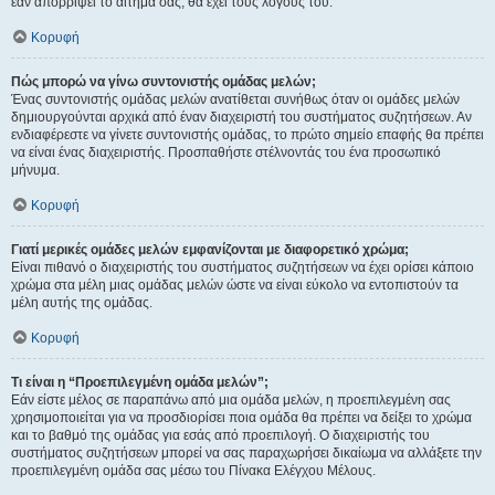
εάν απορρίψει το αίτημα σας, θα έχει τους λόγους του.
Κορυφή
Πώς μπορώ να γίνω συντονιστής ομάδας μελών;
Ένας συντονιστής ομάδας μελών ανατίθεται συνήθως όταν οι ομάδες μελών
δημιουργούνται αρχικά από έναν διαχειριστή του συστήματος συζητήσεων. Αν
ενδιαφέρεστε να γίνετε συντονιστής ομάδας, το πρώτο σημείο επαφής θα πρέπει
να είναι ένας διαχειριστής. Προσπαθήστε στέλνοντάς του ένα προσωπικό
μήνυμα.
Κορυφή
Γιατί μερικές ομάδες μελών εμφανίζονται με διαφορετικό χρώμα;
Είναι πιθανό ο διαχειριστής του συστήματος συζητήσεων να έχει ορίσει κάποιο
χρώμα στα μέλη μιας ομάδας μελών ώστε να είναι εύκολο να εντοπιστούν τα
μέλη αυτής της ομάδας.
Κορυφή
Τι είναι η “Προεπιλεγμένη ομάδα μελών”;
Εάν είστε μέλος σε παραπάνω από μια ομάδα μελών, η προεπιλεγμένη σας
χρησιμοποιείται για να προσδιορίσει ποια ομάδα θα πρέπει να δείξει το χρώμα
και το βαθμό της ομάδας για εσάς από προεπιλογή. Ο διαχειριστής του
συστήματος συζητήσεων μπορεί να σας παραχωρήσει δικαίωμα να αλλάξετε την
προεπιλεγμένη ομάδα σας μέσω του Πίνακα Ελέγχου Μέλους.