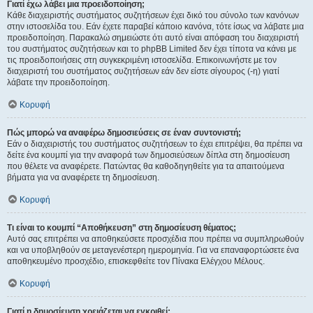
Γιατί έχω λάβει μια προειδοποίηση;
Κάθε διαχειριστής συστήματος συζητήσεων έχει δικό του σύνολο των κανόνων
στην ιστοσελίδα του. Εάν έχετε παραβεί κάποιο κανόνα, τότε ίσως να λάβατε μια
προειδοποίηση. Παρακαλώ σημειώστε ότι αυτό είναι απόφαση του διαχειριστή
του συστήματος συζητήσεων και το phpBB Limited δεν έχει τίποτα να κάνει με
τις προειδοποιήσεις στη συγκεκριμένη ιστοσελίδα. Επικοινωνήστε με τον
διαχειριστή του συστήματος συζητήσεων εάν δεν είστε σίγουρος (-η) γιατί
λάβατε την προειδοποίηση.
Κορυφή
Πώς μπορώ να αναφέρω δημοσιεύσεις σε έναν συντονιστή;
Εάν ο διαχειριστής του συστήματος συζητήσεων το έχει επιτρέψει, θα πρέπει να
δείτε ένα κουμπί για την αναφορά των δημοσιεύσεων δίπλα στη δημοσίευση
που θέλετε να αναφέρετε. Πατώντας θα καθοδηγηθείτε για τα απαιτούμενα
βήματα για να αναφέρετε τη δημοσίευση.
Κορυφή
Τι είναι το κουμπί “Αποθήκευση” στη δημοσίευση θέματος;
Αυτό σας επιτρέπει να αποθηκεύσετε προσχέδια που πρέπει να συμπληρωθούν
και να υποβληθούν σε μεταγενέστερη ημερομηνία. Για να επαναφορτώσετε ένα
αποθηκευμένο προσχέδιο, επισκεφθείτε τον Πίνακα Ελέγχου Μέλους.
Κορυφή
Γιατί η δημοσίευση χρειάζεται να εγκριθεί;