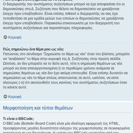
Ο διαχειριστής του συστήματος συζητήσεων μπορεί να έχει αποφασίσει ότι οι
δημοσιεύσεις στη Δ. Συζήτηση που θέλετε να δημοσιεύσετε να χρειάζονται
έλεγχο πριν υποβληθούν. Είναι επίσης πιθανό ο διαχειριστής να σας έχει
τοποθετήσει σε μια ομάδα μελών των οποίων οι δημοσιεύσεις να χρειάζονται
έλεγχο πριν υποβληθούν. Παρακαλώ επικοινωνείτε με τον διαχειριστή του
συστήματος συζητήσεων για περισσότερες πληροφορίες.
Κορυφή
Πώς σημειώνω ένα θέμα μου ως νέο;
Πατώντας στο σύνδεσμο “Σημειώστε το θέμα ως νέο” όταν τον βλέπετε, μπορείτε
να “ανεβάσετε” το θέμα στην κορυφή της Δ. Συζήτησης στην πρώτη σελίδα.
Ωστόσο, αν δεν μπορείτε να το δείτε αυτό, τότε η σημείωση θεμάτων ως νέα
μπορεί να είναι απενεργοποιημένη ή το περιθώριο χρόνου ανάμεσα σε
σημειώσεις θεμάτων ως νέα δεν έχει ακόμη επιτευχθεί. Είναι επίσης δυνατόν να
σημειώσετε ως νέο το θέμα απλώς απαντώντας σε αυτό, ωστόσο, να είστε
σίγουρος (-η) ότι ακολουθείτε τους κανόνες του συστήματος συζητήσεων όταν
το κάνετε αυτό.
Κορυφή
Μορφοποίηση και τύποι θεμάτων
Τι είναι ο BBCode;
Ο BBCode (Bulletin Board Code) είναι μία ιδιαίτερη εφαρμογή της HTML,
προσφέροντας μεγάλη δυνατότητα ελέγχου της μορφοποίησης σε συγκεκριμένα