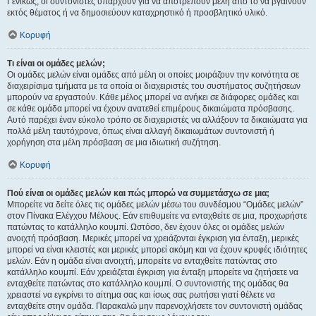
Γενικώς, οι συντονιστές υπάρχουν για να αποτρέπουν μέλη από το να βγαίνουν
εκτός θέματος ή να δημοσιεύουν καταχρηστικό ή προσβλητικό υλικό.
Κορυφή
Τι είναι οι ομάδες μελών;
Οι ομάδες μελών είναι ομάδες από μέλη οι οποίες μοιράζουν την κοινότητα σε
διαχειρίσιμα τμήματα με τα οποία οι διαχειριστές του συστήματος συζητήσεων
μπορούν να εργαστούν. Κάθε μέλος μπορεί να ανήκει σε διάφορες ομάδες και
σε κάθε ομάδα μπορεί να έχουν ανατεθεί επιμέρους δικαιώματα πρόσβασης.
Αυτό παρέχει έναν εύκολο τρόπο σε διαχειριστές να αλλάξουν τα δικαιώματα για
πολλά μέλη ταυτόχρονα, όπως είναι αλλαγή δικαιωμάτων συντονιστή ή
χορήγηση στα μέλη πρόσβαση σε μια ιδιωτική συζήτηση.
Κορυφή
Πού είναι οι ομάδες μελών και πώς μπορώ να συμμετάσχω σε μια;
Μπορείτε να δείτε όλες τις ομάδες μελών μέσω του συνδέσμου “Ομάδες μελών”
στον Πίνακα Ελέγχου Μέλους. Εάν επιθυμείτε να ενταχθείτε σε μια, προχωρήστε
πατώντας το κατάλληλο κουμπί. Ωστόσο, δεν έχουν όλες οι ομάδες μελών
ανοιχτή πρόσβαση. Μερικές μπορεί να χρειάζονται έγκριση για ένταξη, μερικές
μπορεί να είναι κλειστές και μερικές μπορεί ακόμη και να έχουν κρυφές ιδιότητες
μελών. Εάν η ομάδα είναι ανοιχτή, μπορείτε να ενταχθείτε πατώντας στο
κατάλληλο κουμπί. Εάν χρειάζεται έγκριση για ένταξη μπορείτε να ζητήσετε να
ενταχθείτε πατώντας στο κατάλληλο κουμπί. Ο συντονιστής της ομάδας θα
χρειαστεί να εγκρίνει το αίτημα σας και ίσως σας ρωτήσει γιατί θέλετε να
ενταχθείτε στην ομάδα. Παρακαλώ μην παρενοχλήσετε τον συντονιστή ομάδας