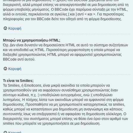
αντικείμενα σε μια δημοσίευση. Η χρήση του BBCode χορηγείται από τον
διαχειριστή, αλλά μπορεί επίσης να απενεργοποιηθεί σε μια δημοσίευση από τη
φόρμα υποβολής μηνύματος. Ο BBCode έχει παρόμοια σύνταξη με την HTML,
αλλά οι εντολές περικλείονται σε αγκύλες [ και ] αντί < και >. Για περισσότερες
πληροφορίες για τον BBCode δείτε τον οδηγό από τη φόρμα δημοσίευσης.
Κορυφή
Μπορώ να χρησιμοποιήσω HTML;
Όχι. Δεν είναι δυνατόν να δημοσιεύσετε HTML σε αυτό το σύστημα συζητήσεων
και να αποδοθεί ως HTML. Περισσότερη μορφοποίηση η οποία μπορεί να
διεξαχθεί χρησιμοποιώντας HTML μπορεί να εφαρμοστεί χρησιμοποιώντας
BBCode αντί αυτού.
Κορυφή
Τι είναι τα Smilies;
Τα Smilies, ή Emoticons, είναι μικρά εικονίδια τα οποία μπορούν να
χρησιμοποιηθούν για να εκφράσουν συναίσθημα χρησιμοποιώντας έναν
σύντομο κώδικα, π.χ. :) υποδηλώνει ευτυχισμένος, ενώ :( υποδηλώνει
λυπημένος. Η πλήρης λίστα των εικονιδίων μπορεί να εμφανιστεί στη φόρμα
δημοσίευσης. Προσπαθήστε να μη χρησιμοποιείτε καταχρηστικώς τα smilies,
καθώς μπορεί να καταστήσουν μια δημοσίευση μη αναγνώσιμη και κάποιος
συντονιστής ίσως να επεξεργαστεί ή να αφαιρέσει τη δημοσίευση ολόκληρη. Ο
διαχειριστής του συστήματος μπορεί επίσης να θέσει ένα όριο στον αριθμό των
smilies που μπορείτε να χρησιμοποιήσετε σε μια δημοσίευση.