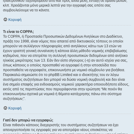
ηλεκτρονικού ταχυδρομείου από και προς άλλα μέλη, ένταξη σε ομάδα μελών,
κλπ. Χρειάζονται μόνο μερικά λεπτά για την εγγραφή σας οπότε σας
συμβουλεύουμε να το κάνετε.
Κορυφή
Τι είναι το COPPA;
Το COPPA, ή Προστασία Προσωπικών Δεδομένων Ανηλίκων στο Διαδίκτυο,
πράξη του 1998, είναι νόμος που απαιτεί από δικτυακούς τόπους οι οποίοι
μπορούν να συλλέγουν πληροφορίες από ανηλίκους κάτω των 13 ετών να
έχουν γραπτή γονική συναίνεση ή κάποια άλλη μέθοδο νομικής επιβεβαίωσης
κηδεμόνα, που να επιτρέπει τη συλλογή προσωπικών δεδομένων από ανήλικο
ηλικίας μικρότερης των 13. Εάν δεν είστε σίγουρος (-η) αν αυτό ισχύει για σας,
όπως κάποιος ο οποίος προσπαθεί να εγγραφεί ή στην ιστοσελίδα που
προσπαθείτε να εγγραφείτε, επικοινωνήστε με νομικό σύμβουλο για βοήθεια.
Παρακαλώ σημειώστε ότι το phpBB Limited και ο ιδιοκτήτης του εν λόγω
συστήματος συζητήσεων δεν μπορεί να δώσει νομική συμβουλή και δεν είναι
ένα σημείο επαφής για ενδοιασμούς νομικού χαρακτήρα οποιουδήποτε είδους,
εκτός από τις περιπτώσεις που περιγράφονται στην ερώτηση “Με ποιόν θα
επικοινωνήσω σχετικά με νομικά ή θέματα κατάχρησης πάνω στο σύστημα
συζητήσεων;”.
Κορυφή
Γιατί δεν μπορώ να εγγραφώ;
Είναι πιθανόν κάποιος διαχειριστής του συστήματος συζητήσεων να έχει
απενεργοποιήσει τις εγγραφές για να αποτρέψει νέους επισκέπτες να