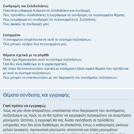
Συνδρομές και Σελιδοδείκτες
Ποια είναι η διαφορά ανάμεσα σε σελιδοδείκτη και συνδρομή;
Πώς προσθέτω σελιδοδείκτες ή εγγράφομαι σε συνδρομές σε συγκεκριμένα θέματα;
Πώς εγγράφομαι σε συνδρομές σε συγκεκριμένες Δ. Συζητήσεις;
Πώς αφαιρώ τις συνδρομές μου;
Συνημμένα
Τι συνημμένα επιτρέπονται σε αυτό το σύστημα συζητήσεων;
Πώς μπορώ να βρω όλα τα συνημμένα μου;
Θέματα σχετικά με το phpBB
Ποιος έχει δημιουργήσει αυτό το σύστημα συζητήσεων;
Γιατί δεν είναι διαθέσιμο το Χ χαρακτηριστικό;
Με ποιον θα επικοινωνήσω σχετικά με κατάχρηση ή/και νομικά θέματα που σχετίζονται
με αυτό το σύστημα συζητήσεων;
Πώς μπορώ να επικοινωνήσω με τον διαχειριστή του συστήματος συζητήσεων;
Θέματα σύνδεσης και εγγραφής
Γιατί πρέπει να εγγραφώ;
Ίσως να μην είναι απαραίτητο, εναπόκειται στον διαχειριστή του συστήματος
συζητήσεων ως προς το αν θα πρέπει να εγγραφείτε προκειμένου να αναρτήσετε
μηνύματα. Ωστόσο, η εγγραφή θα σας δώσει πρόσβαση σε πρόσθετες
υπηρεσίες που δεν είναι διαθέσιμες σε επισκέπτες όπως ο καθορισμός εικόνων
μελών (avatars), προσωπικά μηνύματα, αποστολή και λήψη μηνυμάτων