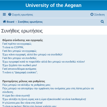
University of the Aegean
Συχνές ερωτήσεις
Σύνδεση
Α
Board
Συνήθεις ερωτήσεις
ν
Συνήθεις ερωτήσεις
α
ζ
Θέματα σύνδεσης και εγγραφής
Γιατί πρέπει να εγγραφώ;
ή
Τι είναι το COPPA;
τ
Γιατί δεν μπορώ να εγγραφώ;
Έχω κάνει εγγραφή, αλλά δεν μπορώ να συνδεθώ!
η
Γιατί δεν μπορώ να συνδεθώ;
Έχω εγγραφεί κατά το παρελθόν αλλά δεν μπορώ να συνδεθώ πλέον!
σ
Έχω ξεχάσει τον κωδικό μου!
η
Γιατί αποσυνδέομαι αυτόματα;
Τι κάνει η “Διαγραφή cookies”;
Προτιμήσεις μέλους και ρυθμίσεις
Πώς μπορώ να αλλάξω τις ρυθμίσεις μου;
Πώς μπορώ να αποτρέψω την εμφάνιση του ονόματος μου στη λίστα μελών σε
σύνδεση;
Η ώρα δεν είναι σωστή!
Έχω αλλάξει τη ζώνη ώρας και η ώρα εξακολουθεί να είναι λανθασμένη!
Η γλώσσα μου δεν είναι στη λίστα!
Τι είναι οι εικόνες δίπλα στο όνομα χρήστη μου;