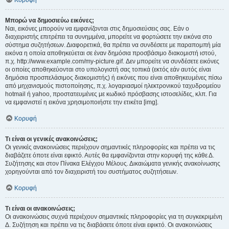
Κορυφή
Μπορώ να δημοσιεύω εικόνες;
Ναι, εικόνες μπορούν να εμφανίζονται στις δημοσιεύσεις σας. Εάν ο
διαχειριστής επιτρέπει τα συνημμένα, μπορείτε να φορτώσετε την εικόνα στο
σύστημα συζητήσεων. Διαφορετικά, θα πρέπει να συνδέσετε με παραπομπή μία
εικόνα η οποία αποθηκεύεται σε έναν δημόσια προσβάσιμο διακομιστή ιστού,
π.χ. http://www.example.com/my-picture.gif. Δεν μπορείτε να συνδέσετε εικόνες
οι οποίες αποθηκεύονται στο υπολογιστή σας τοπικά (εκτός εάν αυτός είναι
δημόσια προσπελάσιμος διακομιστής) ή εικόνες που είναι αποθηκευμένες πίσω
από μηχανισμούς πιστοποίησης, π.χ. λογαριασμοί ηλεκτρονικού ταχυδρομείου
hotmail ή yahoo, προστατευμένες με κωδικό πρόσβασης ιστοσελίδες, κλπ. Για
να εμφανιστεί η εικόνα χρησιμοποιήστε την ετικέτα [img].
Κορυφή
Τι είναι οι γενικές ανακοινώσεις;
Οι γενικές ανακοινώσεις περιέχουν σημαντικές πληροφορίες και πρέπει να τις
διαβάζετε όποτε είναι εφικτό. Αυτές θα εμφανίζονται στην κορυφή της κάθε Δ.
Συζήτησης και στον Πίνακα Ελέγχου Μέλους. Δικαιώματα γενικής ανακοίνωσης
χορηγούνται από τον διαχειριστή του συστήματος συζητήσεων.
Κορυφή
Τι είναι οι ανακοινώσεις;
Οι ανακοινώσεις συχνά περιέχουν σημαντικές πληροφορίες για τη συγκεκριμένη
Δ. Συζήτηση και πρέπει να τις διαβάσετε όποτε είναι εφικτό. Οι ανακοινώσεις