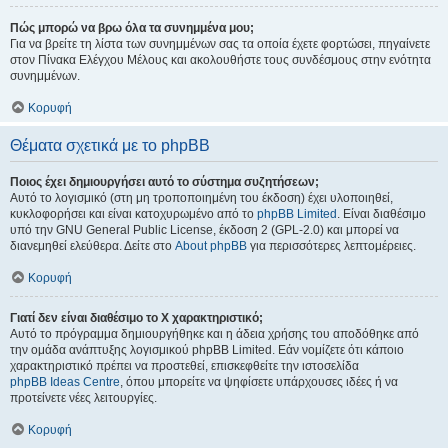
Πώς μπορώ να βρω όλα τα συνημμένα μου;
Για να βρείτε τη λίστα των συνημμένων σας τα οποία έχετε φορτώσει, πηγαίνετε
στον Πίνακα Ελέγχου Μέλους και ακολουθήστε τους συνδέσμους στην ενότητα
συνημμένων.
Κορυφή
Θέματα σχετικά με το phpBB
Ποιος έχει δημιουργήσει αυτό το σύστημα συζητήσεων;
Αυτό το λογισμικό (στη μη τροποποιημένη του έκδοση) έχει υλοποιηθεί,
κυκλοφορήσει και είναι κατοχυρωμένο από το
phpBB Limited
. Είναι διαθέσιμο
υπό την GNU General Public License, έκδοση 2 (GPL-2.0) και μπορεί να
διανεμηθεί ελεύθερα. Δείτε στο
About phpBB
για περισσότερες λεπτομέρειες.
Κορυφή
Γιατί δεν είναι διαθέσιμο το Χ χαρακτηριστικό;
Αυτό το πρόγραμμα δημιουργήθηκε και η άδεια χρήσης του αποδόθηκε από
την ομάδα ανάπτυξης λογισμικού phpBB Limited. Εάν νομίζετε ότι κάποιο
χαρακτηριστικό πρέπει να προστεθεί, επισκεφθείτε την ιστοσελίδα
phpBB Ideas Centre
, όπου μπορείτε να ψηφίσετε υπάρχουσες ιδέες ή να
προτείνετε νέες λειτουργίες.
Κορυφή