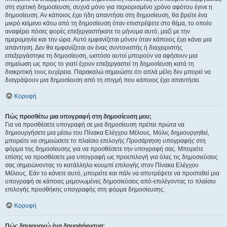
στη σχετική δημοσίευση, συχνά μόνο για περιορισμένο χρόνο αφότου έγινε η
δημοσίευση. Αν κάποιος έχει ήδη απαντήσει στη δημοσίευση, θα βρείτε ένα
μικρό κείμενο κάτω από τη δημοσίευση όταν επιστρέψετε στο θέμα, το οποίο
αναφέρει πόσες φορές επεξεργαστήκατε το μήνυμα αυτό, μαζί με την
ημερομηνία και την ώρα. Αυτό εμφανίζεται μόνον όταν κάποιος έχει κάνει μια
απάντηση. Δεν θα εμφανίζεται αν ένας συντονιστής ή διαχειριστής
επεξεργάστηκε τη δημοσίευση, ωστόσο αυτοί μπορούν να αφήσουν μια
σημείωση ως προς το γιατί έχουν επεξεργαστεί τη δημοσίευση κατά τη
διακριτική τους ευχέρεια. Παρακαλώ σημειώστε ότι απλά μέλη δεν μπορεί να
διαγράψουν μια δημοσίευση από τη στιγμή που κάποιος έχει απαντήσει.
Κορυφή
Πώς προσθέτω μια υπογραφή στη δημοσίευση μου;
Για να προσθέσετε υπογραφή σε μια δημοσίευση πρέπει πρώτα να
δημιουργήσετε μια μέσω του Πίνακα Ελέγχου Μέλους. Μόλις δημιουργηθεί,
μπορείτε να σημειώσετε το πλαίσιο επιλογής
Προσάρτηση υπογραφής
στη
φόρμα της δημοσίευσης για να προσθέσετε την υπογραφή σας. Μπορείτε
επίσης να προσθέσετε μια υπογραφή ως προεπιλογή για όλες τις δημοσιεύσεις
σας σημειώνοντας το κατάλληλο κουμπί επιλογής στον Πίνακα Ελέγχου
Μέλους. Εάν το κάνετε αυτό, μπορείτε και πάλι να αποτρέψετε να προστεθεί μια
υπογραφή σε κάποιες μεμονωμένες δημοσιεύσεις από-επιλέγοντας το πλαίσιο
επιλογής προσθήκης υπογραφής στη φόρμα δημοσίευσης.
Κορυφή
Πώς δημιουργώ ένα δημοψήφισμα;