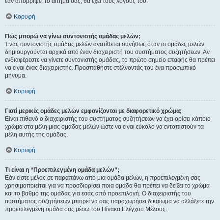
εάν απορρίψει το αίτημα σας, θα έχει τους λόγους του.
Κορυφή
Πώς μπορώ να γίνω συντονιστής ομάδας μελών;
Ένας συντονιστής ομάδας μελών ανατίθεται συνήθως όταν οι ομάδες μελών
δημιουργούνται αρχικά από έναν διαχειριστή του συστήματος συζητήσεων. Αν
ενδιαφέρεστε να γίνετε συντονιστής ομάδας, το πρώτο σημείο επαφής θα πρέπει
να είναι ένας διαχειριστής. Προσπαθήστε στέλνοντάς του ένα προσωπικό
μήνυμα.
Κορυφή
Γιατί μερικές ομάδες μελών εμφανίζονται με διαφορετικό χρώμα;
Είναι πιθανό ο διαχειριστής του συστήματος συζητήσεων να έχει ορίσει κάποιο
χρώμα στα μέλη μιας ομάδας μελών ώστε να είναι εύκολο να εντοπιστούν τα
μέλη αυτής της ομάδας.
Κορυφή
Τι είναι η “Προεπιλεγμένη ομάδα μελών”;
Εάν είστε μέλος σε παραπάνω από μια ομάδα μελών, η προεπιλεγμένη σας
χρησιμοποιείται για να προσδιορίσει ποια ομάδα θα πρέπει να δείξει το χρώμα
και το βαθμό της ομάδας για εσάς από προεπιλογή. Ο διαχειριστής του
συστήματος συζητήσεων μπορεί να σας παραχωρήσει δικαίωμα να αλλάξετε την
προεπιλεγμένη ομάδα σας μέσω του Πίνακα Ελέγχου Μέλους.