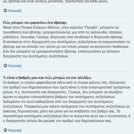
ως άβαταρ και είναι γενικώς μοναδική, προσωπική για κάθε μέλος.
Κορυφή
Πώς μπορώ να εμφανίσω ένα άβαταρ;
Μέσα στον Πίνακα Ελέγχου Μέλους, στην καρτέλα “Προφίλ”, μπορείτε να
προσθέσετε ένα άβαταρ, χρησιμοποιώντας μια από τις ακόλουθες τέσσερις
μεθόδους: Gravatar, Γκαλερί, Φόρτωση από σύνδεσμο ή Φόρτωση άβαταρ.
Εναπόκειται στον διαχειριστή του συστήματος συζητήσεων να ενεργοποιήσει τα
άβαταρ και να επιλέξει τον τρόπο με τον οποίο μπορεί να καταστούν διαθέσιμα.
Εάν δεν μπορείτε να χρησιμοποιήσετε άβαταρ, επικοινωνήστε με κάποιον
διαχειριστή του συστήματος συζητήσεων.
Κορυφή
Τι είναι ο βαθμός μου και πώς μπορώ να τον αλλάξω;
Οι βαθμοί, οι οποίοι εμφανίζονται κάτω από το όνομα μέλους σας, δηλώνουν
τον αριθμό των δημοσιεύσεων που έχετε κάνει ή είναι αναγνωριστικό ορισμένων
μελών, π.χ. συντονιστές και διαχειριστές. Γενικώς, δεν μπορείτε να αλλάξετε
άμεσα το κείμενο οποιουδήποτε βαθμού του συστήματος συζητήσεων
δεδομένου ότι αυτό καθορίζεται από τον διαχειριστή του συστήματος
συζητήσεων. Παρακαλώ μην κάνετε κατάχρηση του συστήματος συζητήσεων με
άσκοπες δημοσιεύσεις μόνο και μόνο για να ανεβάσετε τον βαθμό σας. Τα
περισσότερα συστήματα συζητήσεων δεν το ανέχονται αυτό και ο συντονιστής ή
ο διαχειριστής απλώς θα μειώσει τον αριθμό των δημοσιεύσεων σας.
Κορυφή