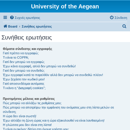
University of the Aegean
Συχνές ερωτήσεις
Σύνδεση
Α
Board
Συνήθεις ερωτήσεις
ν
Συνήθεις ερωτήσεις
α
ζ
Θέματα σύνδεσης και εγγραφής
Γιατί πρέπει να εγγραφώ;
ή
Τι είναι το COPPA;
τ
Γιατί δεν μπορώ να εγγραφώ;
Έχω κάνει εγγραφή, αλλά δεν μπορώ να συνδεθώ!
η
Γιατί δεν μπορώ να συνδεθώ;
Έχω εγγραφεί κατά το παρελθόν αλλά δεν μπορώ να συνδεθώ πλέον!
σ
Έχω ξεχάσει τον κωδικό μου!
η
Γιατί αποσυνδέομαι αυτόματα;
Τι κάνει η “Διαγραφή cookies”;
Προτιμήσεις μέλους και ρυθμίσεις
Πώς μπορώ να αλλάξω τις ρυθμίσεις μου;
Πώς μπορώ να αποτρέψω την εμφάνιση του ονόματος μου στη λίστα μελών σε
σύνδεση;
Η ώρα δεν είναι σωστή!
Έχω αλλάξει τη ζώνη ώρας και η ώρα εξακολουθεί να είναι λανθασμένη!
Η γλώσσα μου δεν είναι στη λίστα!
Τι είναι οι εικόνες δίπλα στο όνομα χρήστη μου;