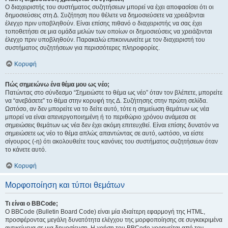
Ο διαχειριστής του συστήματος συζητήσεων μπορεί να έχει αποφασίσει ότι οι
δημοσιεύσεις στη Δ. Συζήτηση που θέλετε να δημοσιεύσετε να χρειάζονται
έλεγχο πριν υποβληθούν. Είναι επίσης πιθανό ο διαχειριστής να σας έχει
τοποθετήσει σε μια ομάδα μελών των οποίων οι δημοσιεύσεις να χρειάζονται
έλεγχο πριν υποβληθούν. Παρακαλώ επικοινωνείτε με τον διαχειριστή του
συστήματος συζητήσεων για περισσότερες πληροφορίες.
Κορυφή
Πώς σημειώνω ένα θέμα μου ως νέο;
Πατώντας στο σύνδεσμο “Σημειώστε το θέμα ως νέο” όταν τον βλέπετε, μπορείτε
να “ανεβάσετε” το θέμα στην κορυφή της Δ. Συζήτησης στην πρώτη σελίδα.
Ωστόσο, αν δεν μπορείτε να το δείτε αυτό, τότε η σημείωση θεμάτων ως νέα
μπορεί να είναι απενεργοποιημένη ή το περιθώριο χρόνου ανάμεσα σε
σημειώσεις θεμάτων ως νέα δεν έχει ακόμη επιτευχθεί. Είναι επίσης δυνατόν να
σημειώσετε ως νέο το θέμα απλώς απαντώντας σε αυτό, ωστόσο, να είστε
σίγουρος (-η) ότι ακολουθείτε τους κανόνες του συστήματος συζητήσεων όταν
το κάνετε αυτό.
Κορυφή
Μορφοποίηση και τύποι θεμάτων
Τι είναι ο BBCode;
Ο BBCode (Bulletin Board Code) είναι μία ιδιαίτερη εφαρμογή της HTML,
προσφέροντας μεγάλη δυνατότητα ελέγχου της μορφοποίησης σε συγκεκριμένα