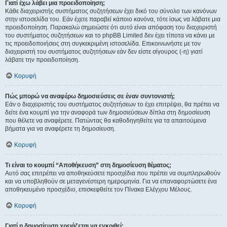
Γιατί έχω λάβει μια προειδοποίηση;
Κάθε διαχειριστής συστήματος συζητήσεων έχει δικό του σύνολο των κανόνων
στην ιστοσελίδα του. Εάν έχετε παραβεί κάποιο κανόνα, τότε ίσως να λάβατε μια
προειδοποίηση. Παρακαλώ σημειώστε ότι αυτό είναι απόφαση του διαχειριστή
του συστήματος συζητήσεων και το phpBB Limited δεν έχει τίποτα να κάνει με
τις προειδοποιήσεις στη συγκεκριμένη ιστοσελίδα. Επικοινωνήστε με τον
διαχειριστή του συστήματος συζητήσεων εάν δεν είστε σίγουρος (-η) γιατί
λάβατε την προειδοποίηση.
Κορυφή
Πώς μπορώ να αναφέρω δημοσιεύσεις σε έναν συντονιστή;
Εάν ο διαχειριστής του συστήματος συζητήσεων το έχει επιτρέψει, θα πρέπει να
δείτε ένα κουμπί για την αναφορά των δημοσιεύσεων δίπλα στη δημοσίευση
που θέλετε να αναφέρετε. Πατώντας θα καθοδηγηθείτε για τα απαιτούμενα
βήματα για να αναφέρετε τη δημοσίευση.
Κορυφή
Τι είναι το κουμπί “Αποθήκευση” στη δημοσίευση θέματος;
Αυτό σας επιτρέπει να αποθηκεύσετε προσχέδια που πρέπει να συμπληρωθούν
και να υποβληθούν σε μεταγενέστερη ημερομηνία. Για να επαναφορτώσετε ένα
αποθηκευμένο προσχέδιο, επισκεφθείτε τον Πίνακα Ελέγχου Μέλους.
Κορυφή
Γιατί η δημοσίευση χρειάζεται να εγκριθεί;