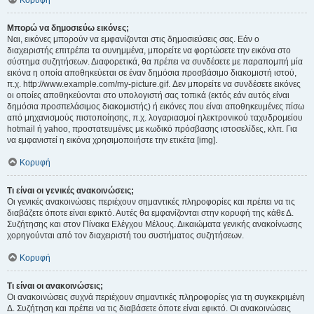
Κορυφή
Μπορώ να δημοσιεύω εικόνες;
Ναι, εικόνες μπορούν να εμφανίζονται στις δημοσιεύσεις σας. Εάν ο
διαχειριστής επιτρέπει τα συνημμένα, μπορείτε να φορτώσετε την εικόνα στο
σύστημα συζητήσεων. Διαφορετικά, θα πρέπει να συνδέσετε με παραπομπή μία
εικόνα η οποία αποθηκεύεται σε έναν δημόσια προσβάσιμο διακομιστή ιστού,
π.χ. http://www.example.com/my-picture.gif. Δεν μπορείτε να συνδέσετε εικόνες
οι οποίες αποθηκεύονται στο υπολογιστή σας τοπικά (εκτός εάν αυτός είναι
δημόσια προσπελάσιμος διακομιστής) ή εικόνες που είναι αποθηκευμένες πίσω
από μηχανισμούς πιστοποίησης, π.χ. λογαριασμοί ηλεκτρονικού ταχυδρομείου
hotmail ή yahoo, προστατευμένες με κωδικό πρόσβασης ιστοσελίδες, κλπ. Για
να εμφανιστεί η εικόνα χρησιμοποιήστε την ετικέτα [img].
Κορυφή
Τι είναι οι γενικές ανακοινώσεις;
Οι γενικές ανακοινώσεις περιέχουν σημαντικές πληροφορίες και πρέπει να τις
διαβάζετε όποτε είναι εφικτό. Αυτές θα εμφανίζονται στην κορυφή της κάθε Δ.
Συζήτησης και στον Πίνακα Ελέγχου Μέλους. Δικαιώματα γενικής ανακοίνωσης
χορηγούνται από τον διαχειριστή του συστήματος συζητήσεων.
Κορυφή
Τι είναι οι ανακοινώσεις;
Οι ανακοινώσεις συχνά περιέχουν σημαντικές πληροφορίες για τη συγκεκριμένη
Δ. Συζήτηση και πρέπει να τις διαβάσετε όποτε είναι εφικτό. Οι ανακοινώσεις