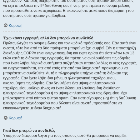
εγγραφούν. Κάποιος διαχειριστής του συστήματος συζητήσεων μπορεί επίσης
να έχει αποκλείσει την IP διεύθυνσή σας ή να μην επιτρέπει το όνομα μέλους
που προσπαθείτε να καταχωρίσετε. Επικοινωνήστε με κάποιον διαχειριστή του
συστήματος συζητήσεων για βοήθεια.
Κορυφή
Έχω κάνει εγγραφή, αλλά δεν μπορώ να συνδεθώ!
Πρώτα, ελέγξτε το όνομα μέλους και τον κωδικό πρόσβασής σας. Εάν αυτά είναι
σωστά, τότε ένα από τα δύο πράγματα μπορεί να έχει συμβεί. Εάν η υποστήριξη
διακήρυξης COPPA είναι ενεργοποιημένη και έχετε ορίσει ότι είστε κάτω των 13
ετών κατά τη διάρκεια της εγγραφής, θα πρέπει να ακολουθήσετε τις οδηγίες
που έχετε λάβει. Μερικά συστήματα συζητήσεων απαιτούν όλες οι νέες εγγραφές
να ενεργοποιούνται, είτε από εσάς είτε από τον διαχειριστή προκειμένου να
μπορέσετε να συνδεθείτε. Αυτή η πληροφορία υπήρχε κατά τη διάρκεια της
εγγραφής. Εάν έχετε λάβει ένα μήνυμα ηλεκτρονικού ταχυδρομείου,
ακολουθήστε τις οδηγίες. Εάν δεν λάβετε ένα μήνυμα ηλεκτρονικού
ταχυδρομείου, ενδεχομένως να έχετε δώσει μια λανθασμένη διεύθυνση
ηλεκτρονικού ταχυδρομείου ή το μήνυμα ηλεκτρονικού ταχυδρομείου, έχει
μπλοκαριστεί από κάποιο φίλτρο spam. Εάν είστε σίγουρος (-η) ότι η διεύθυνση
ηλεκτρονικού ταχυδρομείου που δώσατε είναι σωστή, προσπαθήστε να
επικοινωνήσετε με έναν διαχειριστή.
Κορυφή
Γιατί δεν μπορώ να συνδεθώ;
Υπάρχουν διάφοροι λόγοι για τους οποίους αυτό θα μπορούσε να συμβεί.