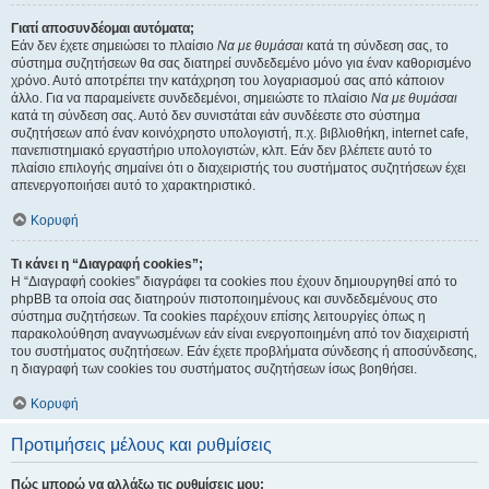
Γιατί αποσυνδέομαι αυτόματα;
Εάν δεν έχετε σημειώσει το πλαίσιο
Να με θυμάσαι
κατά τη σύνδεση σας, το
σύστημα συζητήσεων θα σας διατηρεί συνδεδεμένο μόνο για έναν καθορισμένο
χρόνο. Αυτό αποτρέπει την κατάχρηση του λογαριασμού σας από κάποιον
άλλο. Για να παραμείνετε συνδεδεμένοι, σημειώστε το πλαίσιο
Να με θυμάσαι
κατά τη σύνδεση σας. Αυτό δεν συνιστάται εάν συνδέεστε στο σύστημα
συζητήσεων από έναν κοινόχρηστο υπολογιστή, π.χ. βιβλιοθήκη, internet cafe,
πανεπιστημιακό εργαστήριο υπολογιστών, κλπ. Εάν δεν βλέπετε αυτό το
πλαίσιο επιλογής σημαίνει ότι ο διαχειριστής του συστήματος συζητήσεων έχει
απενεργοποιήσει αυτό το χαρακτηριστικό.
Κορυφή
Τι κάνει η “Διαγραφή cookies”;
Η “Διαγραφή cookies” διαγράφει τα cookies που έχουν δημιουργηθεί από το
phpBB τα οποία σας διατηρούν πιστοποιημένους και συνδεδεμένους στο
σύστημα συζητήσεων. Τα cookies παρέχουν επίσης λειτουργίες όπως η
παρακολούθηση αναγνωσμένων εάν είναι ενεργοποιημένη από τον διαχειριστή
του συστήματος συζητήσεων. Εάν έχετε προβλήματα σύνδεσης ή αποσύνδεσης,
η διαγραφή των cookies του συστήματος συζητήσεων ίσως βοηθήσει.
Κορυφή
Προτιμήσεις μέλους και ρυθμίσεις
Πώς μπορώ να αλλάξω τις ρυθμίσεις μου;