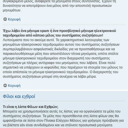
συγκεκριμένο μέλος, αναφέρετε τα μηνύματα στους συντονιστές. Έχουν τη
δυνατότητα να αποτρέψουν ένα μέλος από την αποστολή προσωπικών
μηνυμάτων.
Κορυφή
Έχω λάβει ένα μήνυμα spam ή ένα προσβλητικό μήνυμα ηλεκτρονικού
ταχυδρομείου από κάποιο μέλος του συστήματος συζητήσεων!
Λυπούμαστε που το ακούμε αυτό. Το χαρακτηριστικό λειτουργίας των
μηνυμάτων ηλεκτρονικού ταχυδρομείου αυτού του συστήματος συζητήσεων
συμπεριλαμβάνουν ασφαλιστικές δικλείδες για να προσπαθήσουμε και να
παρακολουθήσουμε μέλη που αποστέλλουν τέτοια μηνύματα, οπότε στείλτε
μήνυμα ηλεκτρονικού ταχυδρομείου στον διαχειριστή του συστήματος
συζητήσεων με πλήρες αντίγραφο του μηνύματος που λάβατε. Είναι πολύ
σημαντικό να υπάρχουν οι κεφαλίδες που περιέχουν τα στοιχεία του μέλους το
οποίο απέστειλε το μήνυμα ηλεκτρονικού ταχυδρομείου. Ο διαχειριστής του
συστήματος συζητήσεων μπορεί στη συνέχεια να λάβει μέτρα.
Κορυφή
Φίλοι και εχθροί
Τι είναι η λίστα Φίλων και Εχθρών;
Μπορείτε να χρησιμοποιήσετε αυτές τις λίστες για να οργανώσετε τα μέλη του
συστήματος συζητήσεων. Τα μέλη που προστίθενται στη λίστα φίλων σας θα
εμφανίζονται σε λίστα στον Πίνακα Ελέγχου Μέλους για γρήγορη πρόσβαση για
να βλέπετε εάν είναι συνδεδεμένοι και να στέλνετε προσωπικά μηνύματα.