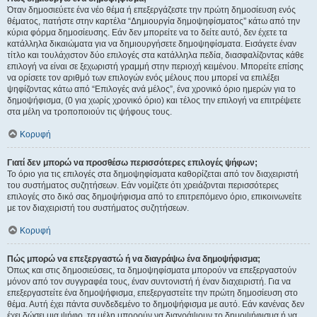
Όταν δημοσιεύετε ένα νέο θέμα ή επεξεργάζεστε την πρώτη δημοσίευση ενός
θέματος, πατήστε στην καρτέλα “Δημιουργία δημοψηφίσματος” κάτω από την
κύρια φόρμα δημοσίευσης. Εάν δεν μπορείτε να το δείτε αυτό, δεν έχετε τα
κατάλληλα δικαιώματα για να δημιουργήσετε δημοψηφίσματα. Εισάγετε έναν
τίτλο και τουλάχιστον δύο επιλογές στα κατάλληλα πεδία, διασφαλίζοντας κάθε
επιλογή να είναι σε ξεχωριστή γραμμή στην περιοχή κειμένου. Μπορείτε επίσης
να ορίσετε τον αριθμό των επιλογών ενός μέλους που μπορεί να επιλέξει
ψηφίζοντας κάτω από “Επιλογές ανά μέλος”, ένα χρονικό όριο ημερών για το
δημοψήφισμα, (0 για χωρίς χρονικό όριο) και τέλος την επιλογή να επιτρέψετε
στα μέλη να τροποποιούν τις ψήφους τους.
Κορυφή
Γιατί δεν μπορώ να προσθέσω περισσότερες επιλογές ψήφων;
Το όριο για τις επιλογές στα δημοψηφίσματα καθορίζεται από τον διαχειριστή
του συστήματος συζητήσεων. Εάν νομίζετε ότι χρειάζονται περισσότερες
επιλογές στο δικό σας δημοψήφισμα από το επιτρεπόμενο όριο, επικοινωνείτε
με τον διαχειριστή του συστήματος συζητήσεων.
Κορυφή
Πώς μπορώ να επεξεργαστώ ή να διαγράψω ένα δημοψήφισμα;
Όπως και στις δημοσιεύσεις, τα δημοψηφίσματα μπορούν να επεξεργαστούν
μόνον από τον συγγραφέα τους, έναν συντονιστή ή έναν διαχειριστή. Για να
επεξεργαστείτε ένα δημοψήφισμα, επεξεργαστείτε την πρώτη δημοσίευση στο
θέμα. Αυτή έχει πάντα συνδεδεμένο το δημοψήφισμα με αυτό. Εάν κανένας δεν
έχει δώσει μια ψήφο, τα μέλη μπορούν να διαγράψουν το δημοψήφισμα ή να