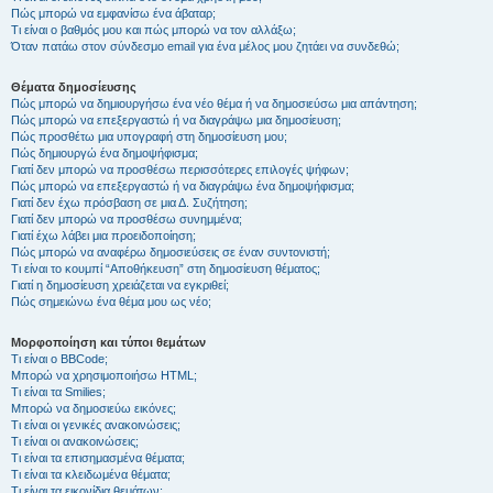
Πώς μπορώ να εμφανίσω ένα άβαταρ;
Τι είναι ο βαθμός μου και πώς μπορώ να τον αλλάξω;
Όταν πατάω στον σύνδεσμο email για ένα μέλος μου ζητάει να συνδεθώ;
Θέματα δημοσίευσης
Πώς μπορώ να δημιουργήσω ένα νέο θέμα ή να δημοσιεύσω μια απάντηση;
Πώς μπορώ να επεξεργαστώ ή να διαγράψω μια δημοσίευση;
Πώς προσθέτω μια υπογραφή στη δημοσίευση μου;
Πώς δημιουργώ ένα δημοψήφισμα;
Γιατί δεν μπορώ να προσθέσω περισσότερες επιλογές ψήφων;
Πώς μπορώ να επεξεργαστώ ή να διαγράψω ένα δημοψήφισμα;
Γιατί δεν έχω πρόσβαση σε μια Δ. Συζήτηση;
Γιατί δεν μπορώ να προσθέσω συνημμένα;
Γιατί έχω λάβει μια προειδοποίηση;
Πώς μπορώ να αναφέρω δημοσιεύσεις σε έναν συντονιστή;
Τι είναι το κουμπί “Αποθήκευση” στη δημοσίευση θέματος;
Γιατί η δημοσίευση χρειάζεται να εγκριθεί;
Πώς σημειώνω ένα θέμα μου ως νέο;
Μορφοποίηση και τύποι θεμάτων
Τι είναι ο BBCode;
Μπορώ να χρησιμοποιήσω HTML;
Τι είναι τα Smilies;
Μπορώ να δημοσιεύω εικόνες;
Τι είναι οι γενικές ανακοινώσεις;
Τι είναι οι ανακοινώσεις;
Τι είναι τα επισημασμένα θέματα;
Τι είναι τα κλειδωμένα θέματα;
Τι είναι τα εικονίδια θεμάτων;