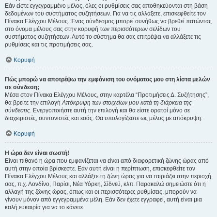
Εάν είστε εγγεγραμμένο μέλος, όλες οι ρυθμίσεις σας αποθηκεύονται στη βάση
δεδομένων του συστήματος συζητήσεων. Για να τις αλλάξετε, επισκεφθείτε τον
Πίνακα Ελέγχου Μέλους. Ένας σύνδεσμος μπορεί συνήθως να βρεθεί πατώντας
στο όνομα μέλους σας στην κορυφή των περισσότερων σελίδων του
συστήματος συζητήσεων. Αυτό το σύστημα θα σας επιτρέψει να αλλάξετε τις
ρυθμίσεις και τις προτιμήσεις σας.
Κορυφή
Πώς μπορώ να αποτρέψω την εμφάνιση του ονόματος μου στη λίστα μελών
σε σύνδεση;
Μέσα στον Πίνακα Ελέγχου Μέλους, στην καρτέλα “Προτιμήσεις Δ. Συζήτησης”,
θα βρείτε την επιλογή
Απόκρυψη των στοιχείων μου κατά τη διάρκεια της
σύνδεσης
. Ενεργοποιήστε αυτή την επιλογή και θα είστε ορατοί μόνο σε
διαχειριστές, συντονιστές και εσάς. Θα υπολογίζεστε ως μέλος με απόκρυψη.
Κορυφή
Η ώρα δεν είναι σωστή!
Είναι πιθανό η ώρα που εμφανίζεται να είναι από διαφορετική ζώνης ώρας από
αυτή στην οποία βρίσκεστε. Εάν αυτή είναι η περίπτωση, επισκεφθείτε τον
Πίνακα Ελέγχου Μέλους και αλλάξτε τη ζώνη ώρας για να ταιριάζει στην περιοχή
σας, π.χ. Λονδίνο, Παρίσι, Νέα Υόρκη, Σίδνεϋ, κλπ. Παρακαλώ σημειώστε ότι η
αλλαγή της ζώνης ώρας, όπως και οι περισσότερες ρυθμίσεις, μπορούν να
γίνουν μόνον από εγγεγραμμένα μέλη. Εάν δεν έχετε εγγραφεί, αυτή είναι μια
καλή ευκαιρία για να το κάνετε.