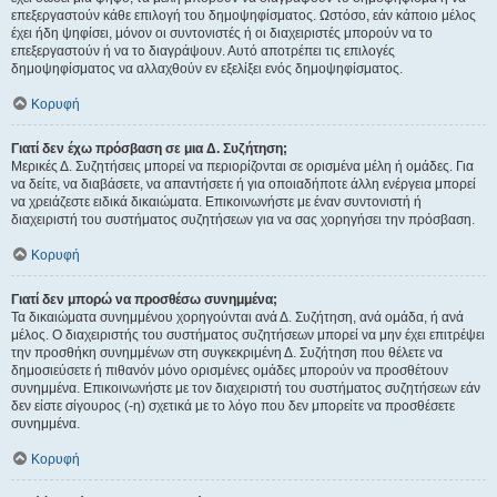
επεξεργαστούν κάθε επιλογή του δημοψηφίσματος. Ωστόσο, εάν κάποιο μέλος
έχει ήδη ψηφίσει, μόνον οι συντονιστές ή οι διαχειριστές μπορούν να το
επεξεργαστούν ή να το διαγράψουν. Αυτό αποτρέπει τις επιλογές
δημοψηφίσματος να αλλαχθούν εν εξελίξει ενός δημοψηφίσματος.
Κορυφή
Γιατί δεν έχω πρόσβαση σε μια Δ. Συζήτηση;
Μερικές Δ. Συζητήσεις μπορεί να περιορίζονται σε ορισμένα μέλη ή ομάδες. Για
να δείτε, να διαβάσετε, να απαντήσετε ή για οποιαδήποτε άλλη ενέργεια μπορεί
να χρειάζεστε ειδικά δικαιώματα. Επικοινωνήστε με έναν συντονιστή ή
διαχειριστή του συστήματος συζητήσεων για να σας χορηγήσει την πρόσβαση.
Κορυφή
Γιατί δεν μπορώ να προσθέσω συνημμένα;
Τα δικαιώματα συνημμένου χορηγούνται ανά Δ. Συζήτηση, ανά ομάδα, ή ανά
μέλος. Ο διαχειριστής του συστήματος συζητήσεων μπορεί να μην έχει επιτρέψει
την προσθήκη συνημμένων στη συγκεκριμένη Δ. Συζήτηση που θέλετε να
δημοσιεύσετε ή πιθανόν μόνο ορισμένες ομάδες μπορούν να προσθέτουν
συνημμένα. Επικοινωνήστε με τον διαχειριστή του συστήματος συζητήσεων εάν
δεν είστε σίγουρος (-η) σχετικά με το λόγο που δεν μπορείτε να προσθέσετε
συνημμένα.
Κορυφή