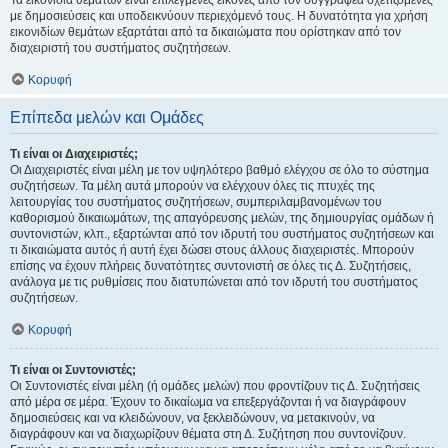
Τα εικονίδια θεμάτων είναι επιλεγμένες εικόνες από τον συγγραφέα σχετιζόμενες
με δημοσιεύσεις και υποδεικνύουν περιεχόμενό τους. Η δυνατότητα για χρήση
εικονιδίων θεμάτων εξαρτάται από τα δικαιώματα που ορίστηκαν από τον
διαχειριστή του συστήματος συζητήσεων.
Κορυφή
Επίπεδα μελών και Ομάδες
Τι είναι οι Διαχειριστές;
Οι Διαχειριστές είναι μέλη με τον υψηλότερο βαθμό ελέγχου σε όλο το σύστημα
συζητήσεων. Τα μέλη αυτά μπορούν να ελέγχουν όλες τις πτυχές της
λειτουργίας του συστήματος συζητήσεων, συμπεριλαμβανομένων του
καθορισμού δικαιωμάτων, της απαγόρευσης μελών, της δημιουργίας ομάδων ή
συντονιστών, κλπ., εξαρτώνται από τον ιδρυτή του συστήματος συζητήσεων και
τι δικαιώματα αυτός ή αυτή έχει δώσει στους άλλους διαχειριστές. Μπορούν
επίσης να έχουν πλήρεις δυνατότητες συντονιστή σε όλες τις Δ. Συζητήσεις,
ανάλογα με τις ρυθμίσεις που διατυπώνεται από τον ιδρυτή του συστήματος
συζητήσεων.
Κορυφή
Τι είναι οι Συντονιστές;
Οι Συντονιστές είναι μέλη (ή ομάδες μελών) που φροντίζουν τις Δ. Συζητήσεις
από μέρα σε μέρα. Έχουν το δικαίωμα να επεξεργάζονται ή να διαγράφουν
δημοσιεύσεις και να κλειδώνουν, να ξεκλειδώνουν, να μετακινούν, να
διαγράφουν και να διαχωρίζουν θέματα στη Δ. Συζήτηση που συντονίζουν.