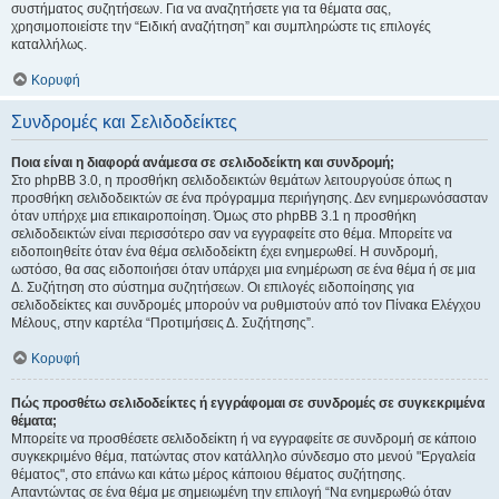
συστήματος συζητήσεων. Για να αναζητήσετε για τα θέματα σας,
χρησιμοποιείστε την “Ειδική αναζήτηση” και συμπληρώστε τις επιλογές
καταλλήλως.
Κορυφή
Συνδρομές και Σελιδοδείκτες
Ποια είναι η διαφορά ανάμεσα σε σελιδοδείκτη και συνδρομή;
Στο phpBB 3.0, η προσθήκη σελιδοδεικτών θεμάτων λειτουργούσε όπως η
προσθήκη σελιδοδεικτών σε ένα πρόγραμμα περιήγησης. Δεν ενημερωνόσασταν
όταν υπήρχε μια επικαιροποίηση. Όμως στο phpBB 3.1 η προσθήκη
σελιδοδεικτών είναι περισσότερο σαν να εγγραφείτε στο θέμα. Μπορείτε να
ειδοποιηθείτε όταν ένα θέμα σελιδοδείκτη έχει ενημερωθεί. Η συνδρομή,
ωστόσο, θα σας ειδοποιήσει όταν υπάρχει μια ενημέρωση σε ένα θέμα ή σε μια
Δ. Συζήτηση στο σύστημα συζητήσεων. Οι επιλογές ειδοποίησης για
σελιδοδείκτες και συνδρομές μπορούν να ρυθμιστούν από τον Πίνακα Ελέγχου
Μέλους, στην καρτέλα “Προτιμήσεις Δ. Συζήτησης”.
Κορυφή
Πώς προσθέτω σελιδοδείκτες ή εγγράφομαι σε συνδρομές σε συγκεκριμένα
θέματα;
Μπορείτε να προσθέσετε σελιδοδείκτη ή να εγγραφείτε σε συνδρομή σε κάποιο
συγκεκριμένο θέμα, πατώντας στον κατάλληλο σύνδεσμο στο μενού "Εργαλεία
θέματος", στο επάνω και κάτω μέρος κάποιου θέματος συζήτησης.
Απαντώντας σε ένα θέμα με σημειωμένη την επιλογή “Να ενημερωθώ όταν