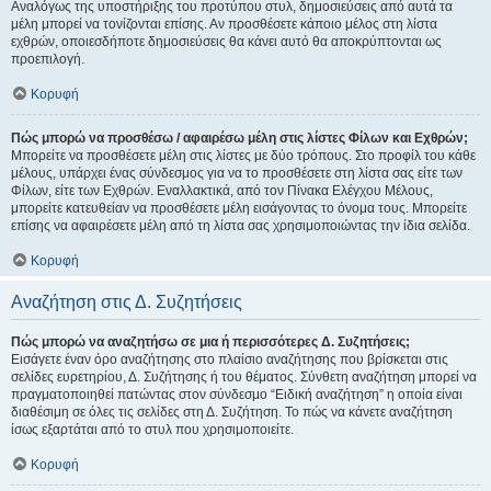
Αναλόγως της υποστήριξης του προτύπου στυλ, δημοσιεύσεις από αυτά τα
μέλη μπορεί να τονίζονται επίσης. Αν προσθέσετε κάποιο μέλος στη λίστα
εχθρών, οποιεσδήποτε δημοσιεύσεις θα κάνει αυτό θα αποκρύπτονται ως
προεπιλογή.
Κορυφή
Πώς μπορώ να προσθέσω / αφαιρέσω μέλη στις λίστες Φίλων και Εχθρών;
Μπορείτε να προσθέσετε μέλη στις λίστες με δύο τρόπους. Στο προφίλ του κάθε
μέλους, υπάρχει ένας σύνδεσμος για να το προσθέσετε στη λίστα σας είτε των
Φίλων, είτε των Εχθρών. Εναλλακτικά, από τον Πίνακα Ελέγχου Μέλους,
μπορείτε κατευθείαν να προσθέσετε μέλη εισάγοντας το όνομα τους. Μπορείτε
επίσης να αφαιρέσετε μέλη από τη λίστα σας χρησιμοποιώντας την ίδια σελίδα.
Κορυφή
Αναζήτηση στις Δ. Συζητήσεις
Πώς μπορώ να αναζητήσω σε μια ή περισσότερες Δ. Συζητήσεις;
Εισάγετε έναν όρο αναζήτησης στο πλαίσιο αναζήτησης που βρίσκεται στις
σελίδες ευρετηρίου, Δ. Συζήτησης ή του θέματος. Σύνθετη αναζήτηση μπορεί να
πραγματοποιηθεί πατώντας στον σύνδεσμο “Ειδική αναζήτηση” η οποία είναι
διαθέσιμη σε όλες τις σελίδες στη Δ. Συζήτηση. Το πώς να κάνετε αναζήτηση
ίσως εξαρτάται από το στυλ που χρησιμοποιείτε.
Κορυφή