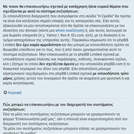
Με ποιον θα επικοινωνήσω σχετικά με κατάχρηση ή/και νομικά θέματα που
σχετίζονται με αυτό το σύστημα συζητήσεων;
Σε οποιονδήποτε διαχειριστή που αναγράφεται στη σελίδα “Η Ομάδα” θα πρέπει
να είναι ένα κατάλληλο σημείο επαφής για τις καταγγελίες σας. Εάν αυτός
εξακολουθεί να μην ανταποκρίνεται τότε θα πρέπει να επικοινωνήσετε με τον
ιδιοκτήτη του domain (κάντε μια
whois αναζήτηση
) ή, εάν αυτός λειτουργεί σε
μια δωρεάν υπηρεσία (π.χ. Yahoo !, free.fr, f2s.com, κλπ), με τη διοίκηση ή το
τμήμα καταχρήσεων της υπηρεσίας αυτής. Παρακαλώ σημειώστε ότι το phpBB
Limited
δεν έχει καμία αρμοδιότητα
και δεν μπορεί με οποιονδήποτε τρόπο να
θεωρηθεί υπεύθυνο για το πώς, πού ή από ποιον χρησιμοποιείται αυτό το
σύστημα συζητήσεων. Μην επικοινωνείτε με το phpBB Limited σχετικά με
οποιαδήποτε νομικό (παύσης και παράλειψης, ευθύνης, συκοφαντικό σχόλιο,
κλπ.) ζήτημα το οποίο
δεν σχετίζεται άμεσα
με την ιστοσελίδα phpBB.com ή το
διακριτικό λογισμικό του ιδίου του phpBB. Εάν αποστείλετε μήνυμα
ηλεκτρονικού ταχυδρομείου στο phpBB Limited σχετικά
με οποιοδήποτε τρίτο
μέρος
χρήσης αυτού του λογισμικού θα πρέπει να αναμένετε μια αρνητική ή και
καμία ανταπόκριση.
Κορυφή
Πώς μπορώ να επικοινωνήσω με τον διαχειριστή του συστήματος
συζητήσεων;
Όλα τα μέλη του συστήματος συζητήσεων μπορούν να χρησιμοποιούν τη
φόρμα “Επικοινωνήστε μαζί μας”, εάν η επιλογή είναι ενεργοποιημένη από τον
διαχειριστή του συστήματος συζητήσεων.
Τα μέλη του συστήματος συζητήσεων μπορούν επίσης να χρησιμοποιούν τον
σύνδεσμο “Η ομάδα”.