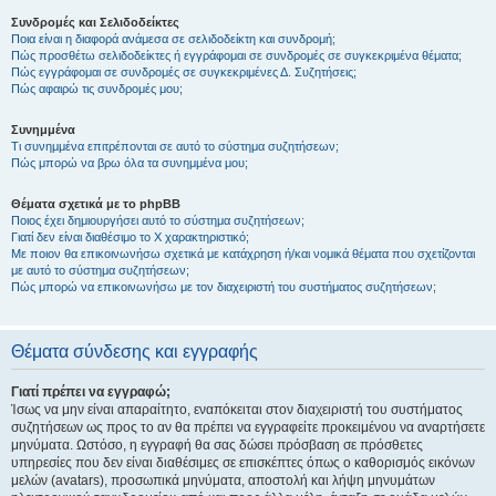
Συνδρομές και Σελιδοδείκτες
Ποια είναι η διαφορά ανάμεσα σε σελιδοδείκτη και συνδρομή;
Πώς προσθέτω σελιδοδείκτες ή εγγράφομαι σε συνδρομές σε συγκεκριμένα θέματα;
Πώς εγγράφομαι σε συνδρομές σε συγκεκριμένες Δ. Συζητήσεις;
Πώς αφαιρώ τις συνδρομές μου;
Συνημμένα
Τι συνημμένα επιτρέπονται σε αυτό το σύστημα συζητήσεων;
Πώς μπορώ να βρω όλα τα συνημμένα μου;
Θέματα σχετικά με το phpBB
Ποιος έχει δημιουργήσει αυτό το σύστημα συζητήσεων;
Γιατί δεν είναι διαθέσιμο το Χ χαρακτηριστικό;
Με ποιον θα επικοινωνήσω σχετικά με κατάχρηση ή/και νομικά θέματα που σχετίζονται
με αυτό το σύστημα συζητήσεων;
Πώς μπορώ να επικοινωνήσω με τον διαχειριστή του συστήματος συζητήσεων;
Θέματα σύνδεσης και εγγραφής
Γιατί πρέπει να εγγραφώ;
Ίσως να μην είναι απαραίτητο, εναπόκειται στον διαχειριστή του συστήματος
συζητήσεων ως προς το αν θα πρέπει να εγγραφείτε προκειμένου να αναρτήσετε
μηνύματα. Ωστόσο, η εγγραφή θα σας δώσει πρόσβαση σε πρόσθετες
υπηρεσίες που δεν είναι διαθέσιμες σε επισκέπτες όπως ο καθορισμός εικόνων
μελών (avatars), προσωπικά μηνύματα, αποστολή και λήψη μηνυμάτων