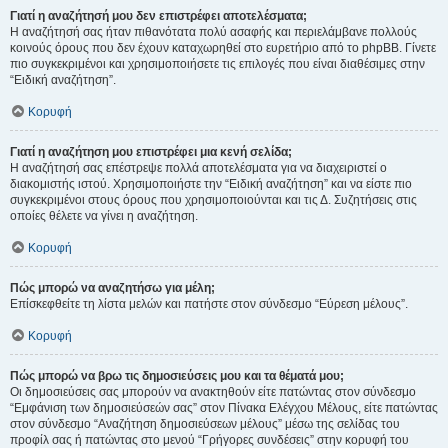
Γιατί η αναζήτησή μου δεν επιστρέφει αποτελέσματα;
Η αναζήτησή σας ήταν πιθανότατα πολύ ασαφής και περιελάμβανε πολλούς
κοινούς όρους που δεν έχουν καταχωρηθεί στο ευρετήριο από το phpBB. Γίνετε
πιο συγκεκριμένοι και χρησιμοποιήσετε τις επιλογές που είναι διαθέσιμες στην
“Ειδική αναζήτηση”.
Κορυφή
Γιατί η αναζήτηση μου επιστρέφει μια κενή σελίδα;
Η αναζήτησή σας επέστρεψε πολλά αποτελέσματα για να διαχειριστεί ο
διακομιστής ιστού. Χρησιμοποιήστε την “Ειδική αναζήτηση” και να είστε πιο
συγκεκριμένοι στους όρους που χρησιμοποιούνται και τις Δ. Συζητήσεις στις
οποίες θέλετε να γίνει η αναζήτηση.
Κορυφή
Πώς μπορώ να αναζητήσω για μέλη;
Επίσκεφθείτε τη λίστα μελών και πατήστε στον σύνδεσμο “Εύρεση μέλους”.
Κορυφή
Πώς μπορώ να βρω τις δημοσιεύσεις μου και τα θέματά μου;
Οι δημοσιεύσεις σας μπορούν να ανακτηθούν είτε πατώντας στον σύνδεσμο
“Εμφάνιση των δημοσιεύσεών σας” στον Πίνακα Ελέγχου Μέλους, είτε πατώντας
στον σύνδεσμο “Αναζήτηση δημοσιεύσεων μέλους” μέσω της σελίδας του
προφίλ σας ή πατώντας στο μενού “Γρήγορες συνδέσεις” στην κορυφή του