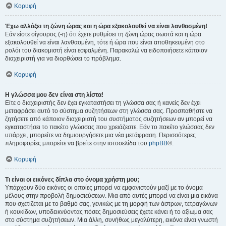
Κορυφή
Έχω αλλάξει τη ζώνη ώρας και η ώρα εξακολουθεί να είναι λανθασμένη!
Εάν είστε σίγουρος (-η) ότι έχετε ρυθμίσει τη ζώνη ώρας σωστά και η ώρα
εξακολουθεί να είναι λανθασμένη, τότε ή ώρα που είναι αποθηκευμένη στο
ρολόι του διακομιστή είναι εσφαλμένη. Παρακαλώ να ειδοποιήσετε κάποιον
διαχειριστή για να διορθώσει το πρόβλημα.
Κορυφή
Η γλώσσα μου δεν είναι στη λίστα!
Είτε ο διαχειριστής δεν έχει εγκαταστήσει τη γλώσσα σας ή κανείς δεν έχει
μεταφράσει αυτό το σύστημα συζητήσεων στη γλώσσα σας. Προσπαθήστε να
ζητήσετε από κάποιον διαχειριστή του συστήματος συζητήσεων αν μπορεί να
εγκαταστήσει το πακέτο γλώσσας που χρειάζεστε. Εάν το πακέτο γλώσσας δεν
υπάρχει, μπορείτε να δημιουργήσετε μια νέα μετάφραση. Περισσότερες
πληροφορίες μπορείτε να βρείτε στην ιστοσελίδα του
phpBB
®.
Κορυφή
Τι είναι οι εικόνες δίπλα στο όνομα χρήστη μου;
Υπάρχουν δύο εικόνες οι οποίες μπορεί να εμφανιστούν μαζί με το όνομα
μέλους στην προβολή δημοσιεύσεων. Μια από αυτές μπορεί να είναι μια εικόνα
που σχετίζεται με το βαθμό σας, γενικώς με τη μορφή των άστρων, τετραγώνων
ή κουκίδων, υποδεικνύοντας πόσες δημοσιεύσεις έχετε κάνει ή το αξίωμα σας
στο σύστημα συζητήσεων. Μια άλλη, συνήθως μεγαλύτερη, εικόνα είναι γνωστή