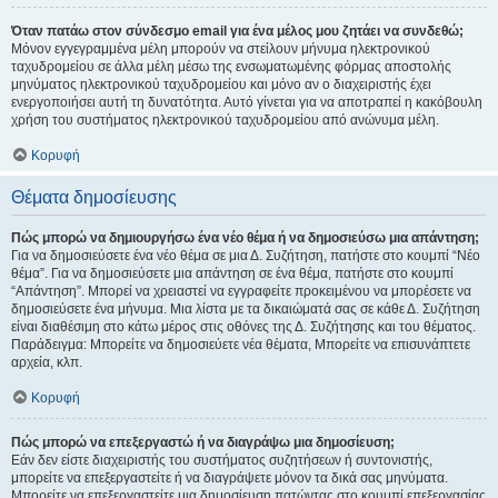
Όταν πατάω στον σύνδεσμο email για ένα μέλος μου ζητάει να συνδεθώ;
Μόνον εγγεγραμμένα μέλη μπορούν να στείλουν μήνυμα ηλεκτρονικού
ταχυδρομείου σε άλλα μέλη μέσω της ενσωματωμένης φόρμας αποστολής
μηνύματος ηλεκτρονικού ταχυδρομείου και μόνο αν ο διαχειριστής έχει
ενεργοποιήσει αυτή τη δυνατότητα. Αυτό γίνεται για να αποτραπεί η κακόβουλη
χρήση του συστήματος ηλεκτρονικού ταχυδρομείου από ανώνυμα μέλη.
Κορυφή
Θέματα δημοσίευσης
Πώς μπορώ να δημιουργήσω ένα νέο θέμα ή να δημοσιεύσω μια απάντηση;
Για να δημοσιεύσετε ένα νέο θέμα σε μια Δ. Συζήτηση, πατήστε στο κουμπί “Νέο
θέμα”. Για να δημοσιεύσετε μια απάντηση σε ένα θέμα, πατήστε στο κουμπί
“Απάντηση”. Μπορεί να χρειαστεί να εγγραφείτε προκειμένου να μπορέσετε να
δημοσιεύσετε ένα μήνυμα. Μια λίστα με τα δικαιώματά σας σε κάθε Δ. Συζήτηση
είναι διαθέσιμη στο κάτω μέρος στις οθόνες της Δ. Συζήτησης και του θέματος.
Παράδειγμα: Μπορείτε να δημοσιεύετε νέα θέματα, Μπορείτε να επισυνάπτετε
αρχεία, κλπ.
Κορυφή
Πώς μπορώ να επεξεργαστώ ή να διαγράψω μια δημοσίευση;
Εάν δεν είστε διαχειριστής του συστήματος συζητήσεων ή συντονιστής,
μπορείτε να επεξεργαστείτε ή να διαγράψετε μόνον τα δικά σας μηνύματα.
Μπορείτε να επεξεργαστείτε μια δημοσίευση πατώντας στο κουμπί επεξεργασίας