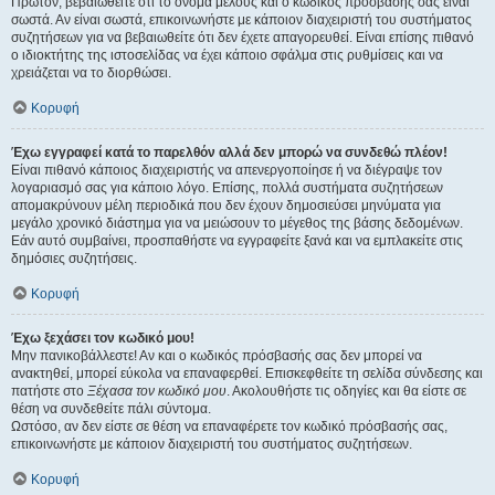
Πρώτον, βεβαιωθείτε ότι το όνομα μέλους και ο κωδικός πρόσβασής σας είναι
σωστά. Αν είναι σωστά, επικοινωνήστε με κάποιον διαχειριστή του συστήματος
συζητήσεων για να βεβαιωθείτε ότι δεν έχετε απαγορευθεί. Είναι επίσης πιθανό
ο ιδιοκτήτης της ιστοσελίδας να έχει κάποιο σφάλμα στις ρυθμίσεις και να
χρειάζεται να το διορθώσει.
Κορυφή
Έχω εγγραφεί κατά το παρελθόν αλλά δεν μπορώ να συνδεθώ πλέον!
Είναι πιθανό κάποιος διαχειριστής να απενεργοποίησε ή να διέγραψε τον
λογαριασμό σας για κάποιο λόγο. Επίσης, πολλά συστήματα συζητήσεων
απομακρύνουν μέλη περιοδικά που δεν έχουν δημοσιεύσει μηνύματα για
μεγάλο χρονικό διάστημα για να μειώσουν το μέγεθος της βάσης δεδομένων.
Εάν αυτό συμβαίνει, προσπαθήστε να εγγραφείτε ξανά και να εμπλακείτε στις
δημόσιες συζητήσεις.
Κορυφή
Έχω ξεχάσει τον κωδικό μου!
Μην πανικοβάλλεστε! Αν και ο κωδικός πρόσβασής σας δεν μπορεί να
ανακτηθεί, μπορεί εύκολα να επαναφερθεί. Επισκεφθείτε τη σελίδα σύνδεσης και
πατήστε στο
Ξέχασα τον κωδικό μου
. Ακολουθήστε τις οδηγίες και θα είστε σε
θέση να συνδεθείτε πάλι σύντομα.
Ωστόσο, αν δεν είστε σε θέση να επαναφέρετε τον κωδικό πρόσβασής σας,
επικοινωνήστε με κάποιον διαχειριστή του συστήματος συζητήσεων.
Κορυφή