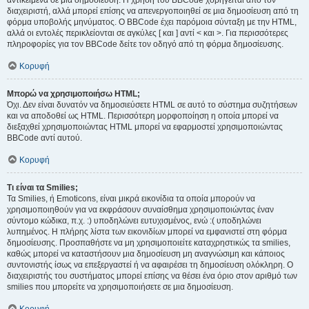
αντικείμενα σε μια δημοσίευση. Η χρήση του BBCode χορηγείται από τον
διαχειριστή, αλλά μπορεί επίσης να απενεργοποιηθεί σε μια δημοσίευση από τη
φόρμα υποβολής μηνύματος. Ο BBCode έχει παρόμοια σύνταξη με την HTML,
αλλά οι εντολές περικλείονται σε αγκύλες [ και ] αντί < και >. Για περισσότερες
πληροφορίες για τον BBCode δείτε τον οδηγό από τη φόρμα δημοσίευσης.
Κορυφή
Μπορώ να χρησιμοποιήσω HTML;
Όχι. Δεν είναι δυνατόν να δημοσιεύσετε HTML σε αυτό το σύστημα συζητήσεων
και να αποδοθεί ως HTML. Περισσότερη μορφοποίηση η οποία μπορεί να
διεξαχθεί χρησιμοποιώντας HTML μπορεί να εφαρμοστεί χρησιμοποιώντας
BBCode αντί αυτού.
Κορυφή
Τι είναι τα Smilies;
Τα Smilies, ή Emoticons, είναι μικρά εικονίδια τα οποία μπορούν να
χρησιμοποιηθούν για να εκφράσουν συναίσθημα χρησιμοποιώντας έναν
σύντομο κώδικα, π.χ. :) υποδηλώνει ευτυχισμένος, ενώ :( υποδηλώνει
λυπημένος. Η πλήρης λίστα των εικονιδίων μπορεί να εμφανιστεί στη φόρμα
δημοσίευσης. Προσπαθήστε να μη χρησιμοποιείτε καταχρηστικώς τα smilies,
καθώς μπορεί να καταστήσουν μια δημοσίευση μη αναγνώσιμη και κάποιος
συντονιστής ίσως να επεξεργαστεί ή να αφαιρέσει τη δημοσίευση ολόκληρη. Ο
διαχειριστής του συστήματος μπορεί επίσης να θέσει ένα όριο στον αριθμό των
smilies που μπορείτε να χρησιμοποιήσετε σε μια δημοσίευση.