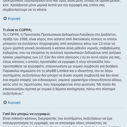
ηλεκτρονικού ταχυδρομείου από και προς άλλα μέλη, ένταξη σε ομάδα μελών,
κλπ. Χρειάζονται μόνο μερικά λεπτά για την εγγραφή σας οπότε σας
συμβουλεύουμε να το κάνετε.
Κορυφή
Τι είναι το COPPA;
Το COPPA, ή Προστασία Προσωπικών Δεδομένων Ανηλίκων στο Διαδίκτυο,
πράξη του 1998, είναι νόμος που απαιτεί από δικτυακούς τόπους οι οποίοι
μπορούν να συλλέγουν πληροφορίες από ανηλίκους κάτω των 13 ετών να
έχουν γραπτή γονική συναίνεση ή κάποια άλλη μέθοδο νομικής επιβεβαίωσης
κηδεμόνα, που να επιτρέπει τη συλλογή προσωπικών δεδομένων από ανήλικο
ηλικίας μικρότερης των 13. Εάν δεν είστε σίγουρος (-η) αν αυτό ισχύει για σας,
όπως κάποιος ο οποίος προσπαθεί να εγγραφεί ή στην ιστοσελίδα που
προσπαθείτε να εγγραφείτε, επικοινωνήστε με νομικό σύμβουλο για βοήθεια.
Παρακαλώ σημειώστε ότι το phpBB Limited και ο ιδιοκτήτης του εν λόγω
συστήματος συζητήσεων δεν μπορεί να δώσει νομική συμβουλή και δεν είναι
ένα σημείο επαφής για ενδοιασμούς νομικού χαρακτήρα οποιουδήποτε είδους,
εκτός από τις περιπτώσεις που περιγράφονται στην ερώτηση “Με ποιόν θα
επικοινωνήσω σχετικά με νομικά ή θέματα κατάχρησης πάνω στο σύστημα
συζητήσεων;”.
Κορυφή
Γιατί δεν μπορώ να εγγραφώ;
Είναι πιθανόν κάποιος διαχειριστής του συστήματος συζητήσεων να έχει
απενεργοποιήσει τις εγγραφές για να αποτρέψει νέους επισκέπτες να