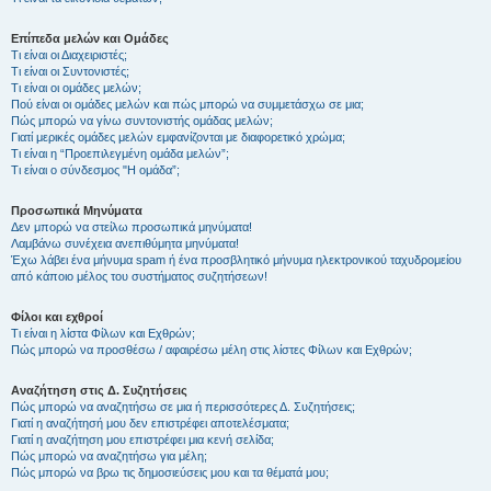
Επίπεδα μελών και Ομάδες
Τι είναι οι Διαχειριστές;
Τι είναι οι Συντονιστές;
Τι είναι οι ομάδες μελών;
Πού είναι οι ομάδες μελών και πώς μπορώ να συμμετάσχω σε μια;
Πώς μπορώ να γίνω συντονιστής ομάδας μελών;
Γιατί μερικές ομάδες μελών εμφανίζονται με διαφορετικό χρώμα;
Τι είναι η “Προεπιλεγμένη ομάδα μελών”;
Τι είναι ο σύνδεσμος "Η ομάδα”;
Προσωπικά Μηνύματα
Δεν μπορώ να στείλω προσωπικά μηνύματα!
Λαμβάνω συνέχεια ανεπιθύμητα μηνύματα!
Έχω λάβει ένα μήνυμα spam ή ένα προσβλητικό μήνυμα ηλεκτρονικού ταχυδρομείου
από κάποιο μέλος του συστήματος συζητήσεων!
Φίλοι και εχθροί
Τι είναι η λίστα Φίλων και Εχθρών;
Πώς μπορώ να προσθέσω / αφαιρέσω μέλη στις λίστες Φίλων και Εχθρών;
Αναζήτηση στις Δ. Συζητήσεις
Πώς μπορώ να αναζητήσω σε μια ή περισσότερες Δ. Συζητήσεις;
Γιατί η αναζήτησή μου δεν επιστρέφει αποτελέσματα;
Γιατί η αναζήτηση μου επιστρέφει μια κενή σελίδα;
Πώς μπορώ να αναζητήσω για μέλη;
Πώς μπορώ να βρω τις δημοσιεύσεις μου και τα θέματά μου;