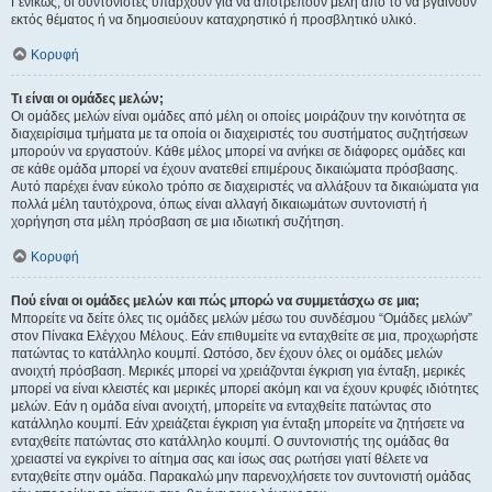
Γενικώς, οι συντονιστές υπάρχουν για να αποτρέπουν μέλη από το να βγαίνουν
εκτός θέματος ή να δημοσιεύουν καταχρηστικό ή προσβλητικό υλικό.
Κορυφή
Τι είναι οι ομάδες μελών;
Οι ομάδες μελών είναι ομάδες από μέλη οι οποίες μοιράζουν την κοινότητα σε
διαχειρίσιμα τμήματα με τα οποία οι διαχειριστές του συστήματος συζητήσεων
μπορούν να εργαστούν. Κάθε μέλος μπορεί να ανήκει σε διάφορες ομάδες και
σε κάθε ομάδα μπορεί να έχουν ανατεθεί επιμέρους δικαιώματα πρόσβασης.
Αυτό παρέχει έναν εύκολο τρόπο σε διαχειριστές να αλλάξουν τα δικαιώματα για
πολλά μέλη ταυτόχρονα, όπως είναι αλλαγή δικαιωμάτων συντονιστή ή
χορήγηση στα μέλη πρόσβαση σε μια ιδιωτική συζήτηση.
Κορυφή
Πού είναι οι ομάδες μελών και πώς μπορώ να συμμετάσχω σε μια;
Μπορείτε να δείτε όλες τις ομάδες μελών μέσω του συνδέσμου “Ομάδες μελών”
στον Πίνακα Ελέγχου Μέλους. Εάν επιθυμείτε να ενταχθείτε σε μια, προχωρήστε
πατώντας το κατάλληλο κουμπί. Ωστόσο, δεν έχουν όλες οι ομάδες μελών
ανοιχτή πρόσβαση. Μερικές μπορεί να χρειάζονται έγκριση για ένταξη, μερικές
μπορεί να είναι κλειστές και μερικές μπορεί ακόμη και να έχουν κρυφές ιδιότητες
μελών. Εάν η ομάδα είναι ανοιχτή, μπορείτε να ενταχθείτε πατώντας στο
κατάλληλο κουμπί. Εάν χρειάζεται έγκριση για ένταξη μπορείτε να ζητήσετε να
ενταχθείτε πατώντας στο κατάλληλο κουμπί. Ο συντονιστής της ομάδας θα
χρειαστεί να εγκρίνει το αίτημα σας και ίσως σας ρωτήσει γιατί θέλετε να
ενταχθείτε στην ομάδα. Παρακαλώ μην παρενοχλήσετε τον συντονιστή ομάδας