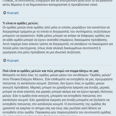
Γενικώς, οι συντονιστές υπάρχουν για να αποτρέπουν μέλη από το να βγαίνουν
εκτός θέματος ή να δημοσιεύουν καταχρηστικό ή προσβλητικό υλικό.
Κορυφή
Τι είναι οι ομάδες μελών;
Οι ομάδες μελών είναι ομάδες από μέλη οι οποίες μοιράζουν την κοινότητα σε
διαχειρίσιμα τμήματα με τα οποία οι διαχειριστές του συστήματος συζητήσεων
μπορούν να εργαστούν. Κάθε μέλος μπορεί να ανήκει σε διάφορες ομάδες και
σε κάθε ομάδα μπορεί να έχουν ανατεθεί επιμέρους δικαιώματα πρόσβασης.
Αυτό παρέχει έναν εύκολο τρόπο σε διαχειριστές να αλλάξουν τα δικαιώματα για
πολλά μέλη ταυτόχρονα, όπως είναι αλλαγή δικαιωμάτων συντονιστή ή
χορήγηση στα μέλη πρόσβαση σε μια ιδιωτική συζήτηση.
Κορυφή
Πού είναι οι ομάδες μελών και πώς μπορώ να συμμετάσχω σε μια;
Μπορείτε να δείτε όλες τις ομάδες μελών μέσω του συνδέσμου “Ομάδες μελών”
στον Πίνακα Ελέγχου Μέλους. Εάν επιθυμείτε να ενταχθείτε σε μια, προχωρήστε
πατώντας το κατάλληλο κουμπί. Ωστόσο, δεν έχουν όλες οι ομάδες μελών
ανοιχτή πρόσβαση. Μερικές μπορεί να χρειάζονται έγκριση για ένταξη, μερικές
μπορεί να είναι κλειστές και μερικές μπορεί ακόμη και να έχουν κρυφές ιδιότητες
μελών. Εάν η ομάδα είναι ανοιχτή, μπορείτε να ενταχθείτε πατώντας στο
κατάλληλο κουμπί. Εάν χρειάζεται έγκριση για ένταξη μπορείτε να ζητήσετε να
ενταχθείτε πατώντας στο κατάλληλο κουμπί. Ο συντονιστής της ομάδας θα
χρειαστεί να εγκρίνει το αίτημα σας και ίσως σας ρωτήσει γιατί θέλετε να
ενταχθείτε στην ομάδα. Παρακαλώ μην παρενοχλήσετε τον συντονιστή ομάδας