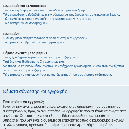
Συνδρομές και Σελιδοδείκτες
Ποια είναι η διαφορά ανάμεσα σε σελιδοδείκτη και συνδρομή;
Πώς προσθέτω σελιδοδείκτες ή εγγράφομαι σε συνδρομές σε συγκεκριμένα θέματα;
Πώς εγγράφομαι σε συνδρομές σε συγκεκριμένες Δ. Συζητήσεις;
Πώς αφαιρώ τις συνδρομές μου;
Συνημμένα
Τι συνημμένα επιτρέπονται σε αυτό το σύστημα συζητήσεων;
Πώς μπορώ να βρω όλα τα συνημμένα μου;
Θέματα σχετικά με το phpBB
Ποιος έχει δημιουργήσει αυτό το σύστημα συζητήσεων;
Γιατί δεν είναι διαθέσιμο το Χ χαρακτηριστικό;
Με ποιον θα επικοινωνήσω σχετικά με κατάχρηση ή/και νομικά θέματα που σχετίζονται
με αυτό το σύστημα συζητήσεων;
Πώς μπορώ να επικοινωνήσω με τον διαχειριστή του συστήματος συζητήσεων;
Θέματα σύνδεσης και εγγραφής
Γιατί πρέπει να εγγραφώ;
Ίσως να μην είναι απαραίτητο, εναπόκειται στον διαχειριστή του συστήματος
συζητήσεων ως προς το αν θα πρέπει να εγγραφείτε προκειμένου να αναρτήσετε
μηνύματα. Ωστόσο, η εγγραφή θα σας δώσει πρόσβαση σε πρόσθετες
υπηρεσίες που δεν είναι διαθέσιμες σε επισκέπτες όπως ο καθορισμός εικόνων
μελών (avatars), προσωπικά μηνύματα, αποστολή και λήψη μηνυμάτων