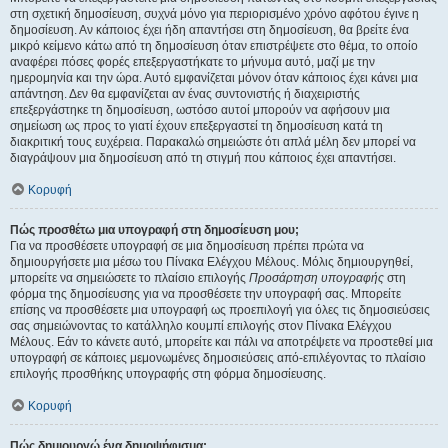
στη σχετική δημοσίευση, συχνά μόνο για περιορισμένο χρόνο αφότου έγινε η
δημοσίευση. Αν κάποιος έχει ήδη απαντήσει στη δημοσίευση, θα βρείτε ένα
μικρό κείμενο κάτω από τη δημοσίευση όταν επιστρέψετε στο θέμα, το οποίο
αναφέρει πόσες φορές επεξεργαστήκατε το μήνυμα αυτό, μαζί με την
ημερομηνία και την ώρα. Αυτό εμφανίζεται μόνον όταν κάποιος έχει κάνει μια
απάντηση. Δεν θα εμφανίζεται αν ένας συντονιστής ή διαχειριστής
επεξεργάστηκε τη δημοσίευση, ωστόσο αυτοί μπορούν να αφήσουν μια
σημείωση ως προς το γιατί έχουν επεξεργαστεί τη δημοσίευση κατά τη
διακριτική τους ευχέρεια. Παρακαλώ σημειώστε ότι απλά μέλη δεν μπορεί να
διαγράψουν μια δημοσίευση από τη στιγμή που κάποιος έχει απαντήσει.
Κορυφή
Πώς προσθέτω μια υπογραφή στη δημοσίευση μου;
Για να προσθέσετε υπογραφή σε μια δημοσίευση πρέπει πρώτα να
δημιουργήσετε μια μέσω του Πίνακα Ελέγχου Μέλους. Μόλις δημιουργηθεί,
μπορείτε να σημειώσετε το πλαίσιο επιλογής
Προσάρτηση υπογραφής
στη
φόρμα της δημοσίευσης για να προσθέσετε την υπογραφή σας. Μπορείτε
επίσης να προσθέσετε μια υπογραφή ως προεπιλογή για όλες τις δημοσιεύσεις
σας σημειώνοντας το κατάλληλο κουμπί επιλογής στον Πίνακα Ελέγχου
Μέλους. Εάν το κάνετε αυτό, μπορείτε και πάλι να αποτρέψετε να προστεθεί μια
υπογραφή σε κάποιες μεμονωμένες δημοσιεύσεις από-επιλέγοντας το πλαίσιο
επιλογής προσθήκης υπογραφής στη φόρμα δημοσίευσης.
Κορυφή
Πώς δημιουργώ ένα δημοψήφισμα;