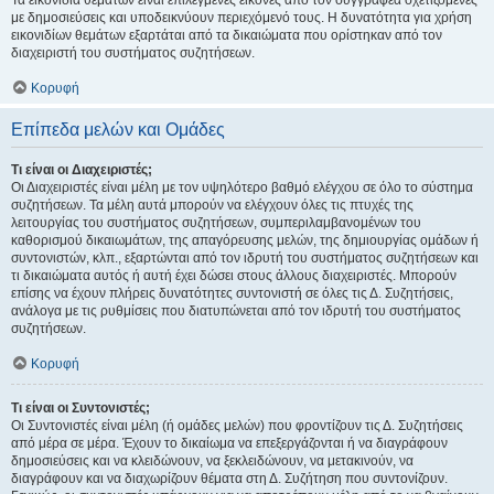
Τα εικονίδια θεμάτων είναι επιλεγμένες εικόνες από τον συγγραφέα σχετιζόμενες
με δημοσιεύσεις και υποδεικνύουν περιεχόμενό τους. Η δυνατότητα για χρήση
εικονιδίων θεμάτων εξαρτάται από τα δικαιώματα που ορίστηκαν από τον
διαχειριστή του συστήματος συζητήσεων.
Κορυφή
Επίπεδα μελών και Ομάδες
Τι είναι οι Διαχειριστές;
Οι Διαχειριστές είναι μέλη με τον υψηλότερο βαθμό ελέγχου σε όλο το σύστημα
συζητήσεων. Τα μέλη αυτά μπορούν να ελέγχουν όλες τις πτυχές της
λειτουργίας του συστήματος συζητήσεων, συμπεριλαμβανομένων του
καθορισμού δικαιωμάτων, της απαγόρευσης μελών, της δημιουργίας ομάδων ή
συντονιστών, κλπ., εξαρτώνται από τον ιδρυτή του συστήματος συζητήσεων και
τι δικαιώματα αυτός ή αυτή έχει δώσει στους άλλους διαχειριστές. Μπορούν
επίσης να έχουν πλήρεις δυνατότητες συντονιστή σε όλες τις Δ. Συζητήσεις,
ανάλογα με τις ρυθμίσεις που διατυπώνεται από τον ιδρυτή του συστήματος
συζητήσεων.
Κορυφή
Τι είναι οι Συντονιστές;
Οι Συντονιστές είναι μέλη (ή ομάδες μελών) που φροντίζουν τις Δ. Συζητήσεις
από μέρα σε μέρα. Έχουν το δικαίωμα να επεξεργάζονται ή να διαγράφουν
δημοσιεύσεις και να κλειδώνουν, να ξεκλειδώνουν, να μετακινούν, να
διαγράφουν και να διαχωρίζουν θέματα στη Δ. Συζήτηση που συντονίζουν.