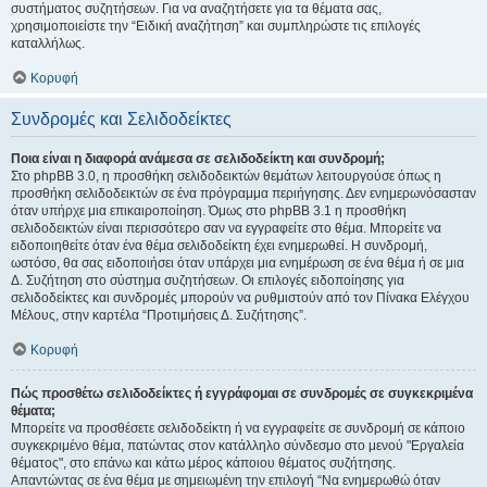
συστήματος συζητήσεων. Για να αναζητήσετε για τα θέματα σας,
χρησιμοποιείστε την “Ειδική αναζήτηση” και συμπληρώστε τις επιλογές
καταλλήλως.
Κορυφή
Συνδρομές και Σελιδοδείκτες
Ποια είναι η διαφορά ανάμεσα σε σελιδοδείκτη και συνδρομή;
Στο phpBB 3.0, η προσθήκη σελιδοδεικτών θεμάτων λειτουργούσε όπως η
προσθήκη σελιδοδεικτών σε ένα πρόγραμμα περιήγησης. Δεν ενημερωνόσασταν
όταν υπήρχε μια επικαιροποίηση. Όμως στο phpBB 3.1 η προσθήκη
σελιδοδεικτών είναι περισσότερο σαν να εγγραφείτε στο θέμα. Μπορείτε να
ειδοποιηθείτε όταν ένα θέμα σελιδοδείκτη έχει ενημερωθεί. Η συνδρομή,
ωστόσο, θα σας ειδοποιήσει όταν υπάρχει μια ενημέρωση σε ένα θέμα ή σε μια
Δ. Συζήτηση στο σύστημα συζητήσεων. Οι επιλογές ειδοποίησης για
σελιδοδείκτες και συνδρομές μπορούν να ρυθμιστούν από τον Πίνακα Ελέγχου
Μέλους, στην καρτέλα “Προτιμήσεις Δ. Συζήτησης”.
Κορυφή
Πώς προσθέτω σελιδοδείκτες ή εγγράφομαι σε συνδρομές σε συγκεκριμένα
θέματα;
Μπορείτε να προσθέσετε σελιδοδείκτη ή να εγγραφείτε σε συνδρομή σε κάποιο
συγκεκριμένο θέμα, πατώντας στον κατάλληλο σύνδεσμο στο μενού "Εργαλεία
θέματος", στο επάνω και κάτω μέρος κάποιου θέματος συζήτησης.
Απαντώντας σε ένα θέμα με σημειωμένη την επιλογή “Να ενημερωθώ όταν