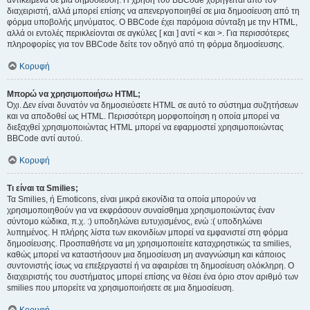
αντικείμενα σε μια δημοσίευση. Η χρήση του BBCode χορηγείται από τον
διαχειριστή, αλλά μπορεί επίσης να απενεργοποιηθεί σε μια δημοσίευση από τη
φόρμα υποβολής μηνύματος. Ο BBCode έχει παρόμοια σύνταξη με την HTML,
αλλά οι εντολές περικλείονται σε αγκύλες [ και ] αντί < και >. Για περισσότερες
πληροφορίες για τον BBCode δείτε τον οδηγό από τη φόρμα δημοσίευσης.
Κορυφή
Μπορώ να χρησιμοποιήσω HTML;
Όχι. Δεν είναι δυνατόν να δημοσιεύσετε HTML σε αυτό το σύστημα συζητήσεων
και να αποδοθεί ως HTML. Περισσότερη μορφοποίηση η οποία μπορεί να
διεξαχθεί χρησιμοποιώντας HTML μπορεί να εφαρμοστεί χρησιμοποιώντας
BBCode αντί αυτού.
Κορυφή
Τι είναι τα Smilies;
Τα Smilies, ή Emoticons, είναι μικρά εικονίδια τα οποία μπορούν να
χρησιμοποιηθούν για να εκφράσουν συναίσθημα χρησιμοποιώντας έναν
σύντομο κώδικα, π.χ. :) υποδηλώνει ευτυχισμένος, ενώ :( υποδηλώνει
λυπημένος. Η πλήρης λίστα των εικονιδίων μπορεί να εμφανιστεί στη φόρμα
δημοσίευσης. Προσπαθήστε να μη χρησιμοποιείτε καταχρηστικώς τα smilies,
καθώς μπορεί να καταστήσουν μια δημοσίευση μη αναγνώσιμη και κάποιος
συντονιστής ίσως να επεξεργαστεί ή να αφαιρέσει τη δημοσίευση ολόκληρη. Ο
διαχειριστής του συστήματος μπορεί επίσης να θέσει ένα όριο στον αριθμό των
smilies που μπορείτε να χρησιμοποιήσετε σε μια δημοσίευση.