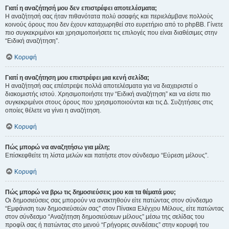
Γιατί η αναζήτησή μου δεν επιστρέφει αποτελέσματα;
Η αναζήτησή σας ήταν πιθανότατα πολύ ασαφής και περιελάμβανε πολλούς
κοινούς όρους που δεν έχουν καταχωρηθεί στο ευρετήριο από το phpBB. Γίνετε
πιο συγκεκριμένοι και χρησιμοποιήσετε τις επιλογές που είναι διαθέσιμες στην
“Ειδική αναζήτηση”.
Κορυφή
Γιατί η αναζήτηση μου επιστρέφει μια κενή σελίδα;
Η αναζήτησή σας επέστρεψε πολλά αποτελέσματα για να διαχειριστεί ο
διακομιστής ιστού. Χρησιμοποιήστε την “Ειδική αναζήτηση” και να είστε πιο
συγκεκριμένοι στους όρους που χρησιμοποιούνται και τις Δ. Συζητήσεις στις
οποίες θέλετε να γίνει η αναζήτηση.
Κορυφή
Πώς μπορώ να αναζητήσω για μέλη;
Επίσκεφθείτε τη λίστα μελών και πατήστε στον σύνδεσμο “Εύρεση μέλους”.
Κορυφή
Πώς μπορώ να βρω τις δημοσιεύσεις μου και τα θέματά μου;
Οι δημοσιεύσεις σας μπορούν να ανακτηθούν είτε πατώντας στον σύνδεσμο
“Εμφάνιση των δημοσιεύσεών σας” στον Πίνακα Ελέγχου Μέλους, είτε πατώντας
στον σύνδεσμο “Αναζήτηση δημοσιεύσεων μέλους” μέσω της σελίδας του
προφίλ σας ή πατώντας στο μενού “Γρήγορες συνδέσεις” στην κορυφή του