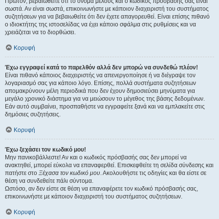
Πρώτον, βεβαιωθείτε ότι το όνομα μέλους και ο κωδικός πρόσβασής σας είναι
σωστά. Αν είναι σωστά, επικοινωνήστε με κάποιον διαχειριστή του συστήματος
συζητήσεων για να βεβαιωθείτε ότι δεν έχετε απαγορευθεί. Είναι επίσης πιθανό
ο ιδιοκτήτης της ιστοσελίδας να έχει κάποιο σφάλμα στις ρυθμίσεις και να
χρειάζεται να το διορθώσει.
Κορυφή
Έχω εγγραφεί κατά το παρελθόν αλλά δεν μπορώ να συνδεθώ πλέον!
Είναι πιθανό κάποιος διαχειριστής να απενεργοποίησε ή να διέγραψε τον
λογαριασμό σας για κάποιο λόγο. Επίσης, πολλά συστήματα συζητήσεων
απομακρύνουν μέλη περιοδικά που δεν έχουν δημοσιεύσει μηνύματα για
μεγάλο χρονικό διάστημα για να μειώσουν το μέγεθος της βάσης δεδομένων.
Εάν αυτό συμβαίνει, προσπαθήστε να εγγραφείτε ξανά και να εμπλακείτε στις
δημόσιες συζητήσεις.
Κορυφή
Έχω ξεχάσει τον κωδικό μου!
Μην πανικοβάλλεστε! Αν και ο κωδικός πρόσβασής σας δεν μπορεί να
ανακτηθεί, μπορεί εύκολα να επαναφερθεί. Επισκεφθείτε τη σελίδα σύνδεσης και
πατήστε στο
Ξέχασα τον κωδικό μου
. Ακολουθήστε τις οδηγίες και θα είστε σε
θέση να συνδεθείτε πάλι σύντομα.
Ωστόσο, αν δεν είστε σε θέση να επαναφέρετε τον κωδικό πρόσβασής σας,
επικοινωνήστε με κάποιον διαχειριστή του συστήματος συζητήσεων.
Κορυφή