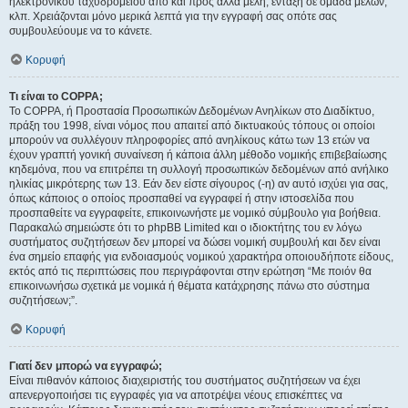
ηλεκτρονικού ταχυδρομείου από και προς άλλα μέλη, ένταξη σε ομάδα μελών,
κλπ. Χρειάζονται μόνο μερικά λεπτά για την εγγραφή σας οπότε σας
συμβουλεύουμε να το κάνετε.
Κορυφή
Τι είναι το COPPA;
Το COPPA, ή Προστασία Προσωπικών Δεδομένων Ανηλίκων στο Διαδίκτυο,
πράξη του 1998, είναι νόμος που απαιτεί από δικτυακούς τόπους οι οποίοι
μπορούν να συλλέγουν πληροφορίες από ανηλίκους κάτω των 13 ετών να
έχουν γραπτή γονική συναίνεση ή κάποια άλλη μέθοδο νομικής επιβεβαίωσης
κηδεμόνα, που να επιτρέπει τη συλλογή προσωπικών δεδομένων από ανήλικο
ηλικίας μικρότερης των 13. Εάν δεν είστε σίγουρος (-η) αν αυτό ισχύει για σας,
όπως κάποιος ο οποίος προσπαθεί να εγγραφεί ή στην ιστοσελίδα που
προσπαθείτε να εγγραφείτε, επικοινωνήστε με νομικό σύμβουλο για βοήθεια.
Παρακαλώ σημειώστε ότι το phpBB Limited και ο ιδιοκτήτης του εν λόγω
συστήματος συζητήσεων δεν μπορεί να δώσει νομική συμβουλή και δεν είναι
ένα σημείο επαφής για ενδοιασμούς νομικού χαρακτήρα οποιουδήποτε είδους,
εκτός από τις περιπτώσεις που περιγράφονται στην ερώτηση “Με ποιόν θα
επικοινωνήσω σχετικά με νομικά ή θέματα κατάχρησης πάνω στο σύστημα
συζητήσεων;”.
Κορυφή
Γιατί δεν μπορώ να εγγραφώ;
Είναι πιθανόν κάποιος διαχειριστής του συστήματος συζητήσεων να έχει
απενεργοποιήσει τις εγγραφές για να αποτρέψει νέους επισκέπτες να