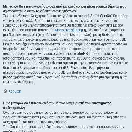
Με ποιον θα επικοινωνήσω σχετικά με κατάχρηση ή/και νομικά θέματα που
σχετίζονται με αυτό το σύστημα συζητήσεων;
Σε οποιονδήποτε διαχειριστή που αναγράφεται στη σελίδα “Η Ομάδα” θα πρέπει
να είναι ένα κατάλληλο σημείο επαφής για τις καταγγελίες σας. Εάν αυτός
εξακολουθεί να μην ανταποκρίνεται τότε θα πρέπει να επικοινωνήσετε με τον
ιδιοκτήτη του domain (κάντε μια
whois αναζήτηση
) ή, εάν αυτός λειτουργεί σε
μια δωρεάν υπηρεσία (π.χ. Yahoo !, free.fr, f2s.com, κλπ), με τη διοίκηση ή το
τμήμα καταχρήσεων της υπηρεσίας αυτής. Παρακαλώ σημειώστε ότι το phpBB
Limited
δεν έχει καμία αρμοδιότητα
και δεν μπορεί με οποιονδήποτε τρόπο να
θεωρηθεί υπεύθυνο για το πώς, πού ή από ποιον χρησιμοποιείται αυτό το
σύστημα συζητήσεων. Μην επικοινωνείτε με το phpBB Limited σχετικά με
οποιαδήποτε νομικό (παύσης και παράλειψης, ευθύνης, συκοφαντικό σχόλιο,
κλπ.) ζήτημα το οποίο
δεν σχετίζεται άμεσα
με την ιστοσελίδα phpBB.com ή το
διακριτικό λογισμικό του ιδίου του phpBB. Εάν αποστείλετε μήνυμα
ηλεκτρονικού ταχυδρομείου στο phpBB Limited σχετικά
με οποιοδήποτε τρίτο
μέρος
χρήσης αυτού του λογισμικού θα πρέπει να αναμένετε μια αρνητική ή και
καμία ανταπόκριση.
Κορυφή
Πώς μπορώ να επικοινωνήσω με τον διαχειριστή του συστήματος
συζητήσεων;
Όλα τα μέλη του συστήματος συζητήσεων μπορούν να χρησιμοποιούν τη
φόρμα “Επικοινωνήστε μαζί μας”, εάν η επιλογή είναι ενεργοποιημένη από τον
διαχειριστή του συστήματος συζητήσεων.
Τα μέλη του συστήματος συζητήσεων μπορούν επίσης να χρησιμοποιούν τον
σύνδεσμο “Η ομάδα”.