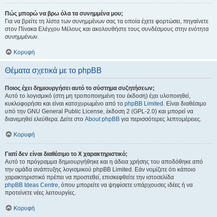
Πώς μπορώ να βρω όλα τα συνημμένα μου;
Για να βρείτε τη λίστα των συνημμένων σας τα οποία έχετε φορτώσει, πηγαίνετε
στον Πίνακα Ελέγχου Μέλους και ακολουθήστε τους συνδέσμους στην ενότητα
συνημμένων.
Κορυφή
Θέματα σχετικά με το phpBB
Ποιος έχει δημιουργήσει αυτό το σύστημα συζητήσεων;
Αυτό το λογισμικό (στη μη τροποποιημένη του έκδοση) έχει υλοποιηθεί,
κυκλοφορήσει και είναι κατοχυρωμένο από το
phpBB Limited
. Είναι διαθέσιμο
υπό την GNU General Public License, έκδοση 2 (GPL-2.0) και μπορεί να
διανεμηθεί ελεύθερα. Δείτε στο
About phpBB
για περισσότερες λεπτομέρειες.
Κορυφή
Γιατί δεν είναι διαθέσιμο το Χ χαρακτηριστικό;
Αυτό το πρόγραμμα δημιουργήθηκε και η άδεια χρήσης του αποδόθηκε από
την ομάδα ανάπτυξης λογισμικού phpBB Limited. Εάν νομίζετε ότι κάποιο
χαρακτηριστικό πρέπει να προστεθεί, επισκεφθείτε την ιστοσελίδα
phpBB Ideas Centre
, όπου μπορείτε να ψηφίσετε υπάρχουσες ιδέες ή να
προτείνετε νέες λειτουργίες.
Κορυφή