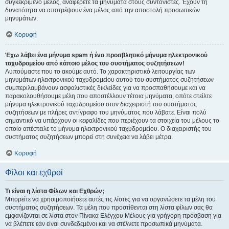
συγκεκριμένο μέλος, αναφέρετε τα μηνύματα στους συντονιστές. Έχουν τη
δυνατότητα να αποτρέψουν ένα μέλος από την αποστολή προσωπικών
μηνυμάτων.
Κορυφή
Έχω λάβει ένα μήνυμα spam ή ένα προσβλητικό μήνυμα ηλεκτρονικού
ταχυδρομείου από κάποιο μέλος του συστήματος συζητήσεων!
Λυπούμαστε που το ακούμε αυτό. Το χαρακτηριστικό λειτουργίας των
μηνυμάτων ηλεκτρονικού ταχυδρομείου αυτού του συστήματος συζητήσεων
συμπεριλαμβάνουν ασφαλιστικές δικλείδες για να προσπαθήσουμε και να
παρακολουθήσουμε μέλη που αποστέλλουν τέτοια μηνύματα, οπότε στείλτε
μήνυμα ηλεκτρονικού ταχυδρομείου στον διαχειριστή του συστήματος
συζητήσεων με πλήρες αντίγραφο του μηνύματος που λάβατε. Είναι πολύ
σημαντικό να υπάρχουν οι κεφαλίδες που περιέχουν τα στοιχεία του μέλους το
οποίο απέστειλε το μήνυμα ηλεκτρονικού ταχυδρομείου. Ο διαχειριστής του
συστήματος συζητήσεων μπορεί στη συνέχεια να λάβει μέτρα.
Κορυφή
Φίλοι και εχθροί
Τι είναι η λίστα Φίλων και Εχθρών;
Μπορείτε να χρησιμοποιήσετε αυτές τις λίστες για να οργανώσετε τα μέλη του
συστήματος συζητήσεων. Τα μέλη που προστίθενται στη λίστα φίλων σας θα
εμφανίζονται σε λίστα στον Πίνακα Ελέγχου Μέλους για γρήγορη πρόσβαση για
να βλέπετε εάν είναι συνδεδεμένοι και να στέλνετε προσωπικά μηνύματα.