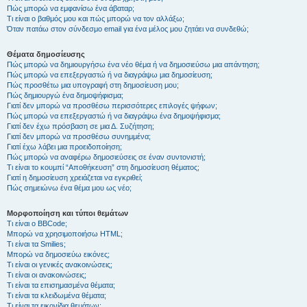
Πώς μπορώ να εμφανίσω ένα άβαταρ;
Τι είναι ο βαθμός μου και πώς μπορώ να τον αλλάξω;
Όταν πατάω στον σύνδεσμο email για ένα μέλος μου ζητάει να συνδεθώ;
Θέματα δημοσίευσης
Πώς μπορώ να δημιουργήσω ένα νέο θέμα ή να δημοσιεύσω μια απάντηση;
Πώς μπορώ να επεξεργαστώ ή να διαγράψω μια δημοσίευση;
Πώς προσθέτω μια υπογραφή στη δημοσίευση μου;
Πώς δημιουργώ ένα δημοψήφισμα;
Γιατί δεν μπορώ να προσθέσω περισσότερες επιλογές ψήφων;
Πώς μπορώ να επεξεργαστώ ή να διαγράψω ένα δημοψήφισμα;
Γιατί δεν έχω πρόσβαση σε μια Δ. Συζήτηση;
Γιατί δεν μπορώ να προσθέσω συνημμένα;
Γιατί έχω λάβει μια προειδοποίηση;
Πώς μπορώ να αναφέρω δημοσιεύσεις σε έναν συντονιστή;
Τι είναι το κουμπί “Αποθήκευση” στη δημοσίευση θέματος;
Γιατί η δημοσίευση χρειάζεται να εγκριθεί;
Πώς σημειώνω ένα θέμα μου ως νέο;
Μορφοποίηση και τύποι θεμάτων
Τι είναι ο BBCode;
Μπορώ να χρησιμοποιήσω HTML;
Τι είναι τα Smilies;
Μπορώ να δημοσιεύω εικόνες;
Τι είναι οι γενικές ανακοινώσεις;
Τι είναι οι ανακοινώσεις;
Τι είναι τα επισημασμένα θέματα;
Τι είναι τα κλειδωμένα θέματα;
Τι είναι τα εικονίδια θεμάτων;