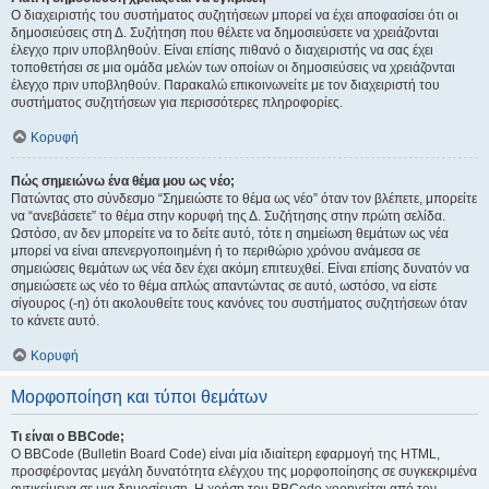
Ο διαχειριστής του συστήματος συζητήσεων μπορεί να έχει αποφασίσει ότι οι
δημοσιεύσεις στη Δ. Συζήτηση που θέλετε να δημοσιεύσετε να χρειάζονται
έλεγχο πριν υποβληθούν. Είναι επίσης πιθανό ο διαχειριστής να σας έχει
τοποθετήσει σε μια ομάδα μελών των οποίων οι δημοσιεύσεις να χρειάζονται
έλεγχο πριν υποβληθούν. Παρακαλώ επικοινωνείτε με τον διαχειριστή του
συστήματος συζητήσεων για περισσότερες πληροφορίες.
Κορυφή
Πώς σημειώνω ένα θέμα μου ως νέο;
Πατώντας στο σύνδεσμο “Σημειώστε το θέμα ως νέο” όταν τον βλέπετε, μπορείτε
να “ανεβάσετε” το θέμα στην κορυφή της Δ. Συζήτησης στην πρώτη σελίδα.
Ωστόσο, αν δεν μπορείτε να το δείτε αυτό, τότε η σημείωση θεμάτων ως νέα
μπορεί να είναι απενεργοποιημένη ή το περιθώριο χρόνου ανάμεσα σε
σημειώσεις θεμάτων ως νέα δεν έχει ακόμη επιτευχθεί. Είναι επίσης δυνατόν να
σημειώσετε ως νέο το θέμα απλώς απαντώντας σε αυτό, ωστόσο, να είστε
σίγουρος (-η) ότι ακολουθείτε τους κανόνες του συστήματος συζητήσεων όταν
το κάνετε αυτό.
Κορυφή
Μορφοποίηση και τύποι θεμάτων
Τι είναι ο BBCode;
Ο BBCode (Bulletin Board Code) είναι μία ιδιαίτερη εφαρμογή της HTML,
προσφέροντας μεγάλη δυνατότητα ελέγχου της μορφοποίησης σε συγκεκριμένα