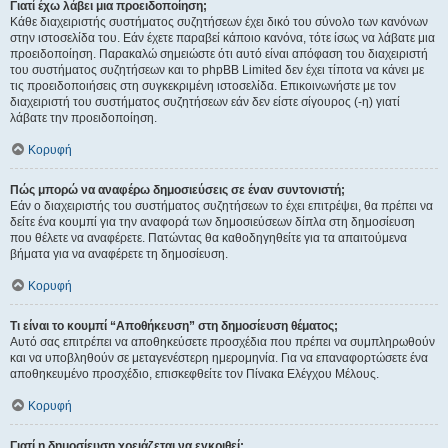
Γιατί έχω λάβει μια προειδοποίηση;
Κάθε διαχειριστής συστήματος συζητήσεων έχει δικό του σύνολο των κανόνων
στην ιστοσελίδα του. Εάν έχετε παραβεί κάποιο κανόνα, τότε ίσως να λάβατε μια
προειδοποίηση. Παρακαλώ σημειώστε ότι αυτό είναι απόφαση του διαχειριστή
του συστήματος συζητήσεων και το phpBB Limited δεν έχει τίποτα να κάνει με
τις προειδοποιήσεις στη συγκεκριμένη ιστοσελίδα. Επικοινωνήστε με τον
διαχειριστή του συστήματος συζητήσεων εάν δεν είστε σίγουρος (-η) γιατί
λάβατε την προειδοποίηση.
Κορυφή
Πώς μπορώ να αναφέρω δημοσιεύσεις σε έναν συντονιστή;
Εάν ο διαχειριστής του συστήματος συζητήσεων το έχει επιτρέψει, θα πρέπει να
δείτε ένα κουμπί για την αναφορά των δημοσιεύσεων δίπλα στη δημοσίευση
που θέλετε να αναφέρετε. Πατώντας θα καθοδηγηθείτε για τα απαιτούμενα
βήματα για να αναφέρετε τη δημοσίευση.
Κορυφή
Τι είναι το κουμπί “Αποθήκευση” στη δημοσίευση θέματος;
Αυτό σας επιτρέπει να αποθηκεύσετε προσχέδια που πρέπει να συμπληρωθούν
και να υποβληθούν σε μεταγενέστερη ημερομηνία. Για να επαναφορτώσετε ένα
αποθηκευμένο προσχέδιο, επισκεφθείτε τον Πίνακα Ελέγχου Μέλους.
Κορυφή
Γιατί η δημοσίευση χρειάζεται να εγκριθεί;