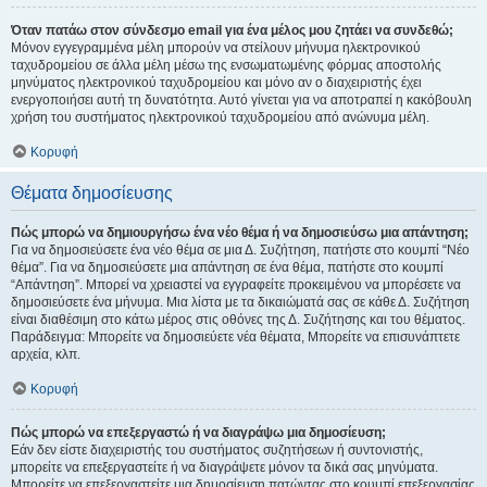
Όταν πατάω στον σύνδεσμο email για ένα μέλος μου ζητάει να συνδεθώ;
Μόνον εγγεγραμμένα μέλη μπορούν να στείλουν μήνυμα ηλεκτρονικού
ταχυδρομείου σε άλλα μέλη μέσω της ενσωματωμένης φόρμας αποστολής
μηνύματος ηλεκτρονικού ταχυδρομείου και μόνο αν ο διαχειριστής έχει
ενεργοποιήσει αυτή τη δυνατότητα. Αυτό γίνεται για να αποτραπεί η κακόβουλη
χρήση του συστήματος ηλεκτρονικού ταχυδρομείου από ανώνυμα μέλη.
Κορυφή
Θέματα δημοσίευσης
Πώς μπορώ να δημιουργήσω ένα νέο θέμα ή να δημοσιεύσω μια απάντηση;
Για να δημοσιεύσετε ένα νέο θέμα σε μια Δ. Συζήτηση, πατήστε στο κουμπί “Νέο
θέμα”. Για να δημοσιεύσετε μια απάντηση σε ένα θέμα, πατήστε στο κουμπί
“Απάντηση”. Μπορεί να χρειαστεί να εγγραφείτε προκειμένου να μπορέσετε να
δημοσιεύσετε ένα μήνυμα. Μια λίστα με τα δικαιώματά σας σε κάθε Δ. Συζήτηση
είναι διαθέσιμη στο κάτω μέρος στις οθόνες της Δ. Συζήτησης και του θέματος.
Παράδειγμα: Μπορείτε να δημοσιεύετε νέα θέματα, Μπορείτε να επισυνάπτετε
αρχεία, κλπ.
Κορυφή
Πώς μπορώ να επεξεργαστώ ή να διαγράψω μια δημοσίευση;
Εάν δεν είστε διαχειριστής του συστήματος συζητήσεων ή συντονιστής,
μπορείτε να επεξεργαστείτε ή να διαγράψετε μόνον τα δικά σας μηνύματα.
Μπορείτε να επεξεργαστείτε μια δημοσίευση πατώντας στο κουμπί επεξεργασίας