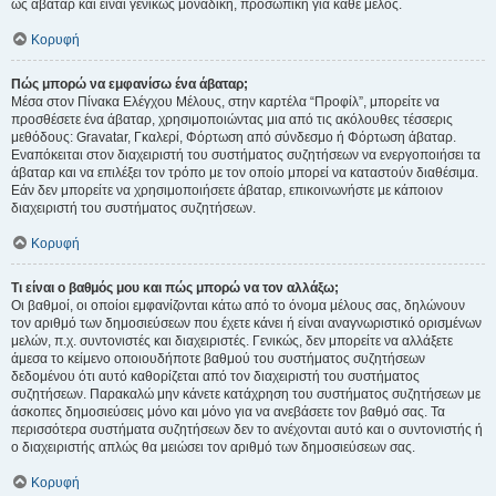
ως άβαταρ και είναι γενικώς μοναδική, προσωπική για κάθε μέλος.
Κορυφή
Πώς μπορώ να εμφανίσω ένα άβαταρ;
Μέσα στον Πίνακα Ελέγχου Μέλους, στην καρτέλα “Προφίλ”, μπορείτε να
προσθέσετε ένα άβαταρ, χρησιμοποιώντας μια από τις ακόλουθες τέσσερις
μεθόδους: Gravatar, Γκαλερί, Φόρτωση από σύνδεσμο ή Φόρτωση άβαταρ.
Εναπόκειται στον διαχειριστή του συστήματος συζητήσεων να ενεργοποιήσει τα
άβαταρ και να επιλέξει τον τρόπο με τον οποίο μπορεί να καταστούν διαθέσιμα.
Εάν δεν μπορείτε να χρησιμοποιήσετε άβαταρ, επικοινωνήστε με κάποιον
διαχειριστή του συστήματος συζητήσεων.
Κορυφή
Τι είναι ο βαθμός μου και πώς μπορώ να τον αλλάξω;
Οι βαθμοί, οι οποίοι εμφανίζονται κάτω από το όνομα μέλους σας, δηλώνουν
τον αριθμό των δημοσιεύσεων που έχετε κάνει ή είναι αναγνωριστικό ορισμένων
μελών, π.χ. συντονιστές και διαχειριστές. Γενικώς, δεν μπορείτε να αλλάξετε
άμεσα το κείμενο οποιουδήποτε βαθμού του συστήματος συζητήσεων
δεδομένου ότι αυτό καθορίζεται από τον διαχειριστή του συστήματος
συζητήσεων. Παρακαλώ μην κάνετε κατάχρηση του συστήματος συζητήσεων με
άσκοπες δημοσιεύσεις μόνο και μόνο για να ανεβάσετε τον βαθμό σας. Τα
περισσότερα συστήματα συζητήσεων δεν το ανέχονται αυτό και ο συντονιστής ή
ο διαχειριστής απλώς θα μειώσει τον αριθμό των δημοσιεύσεων σας.
Κορυφή