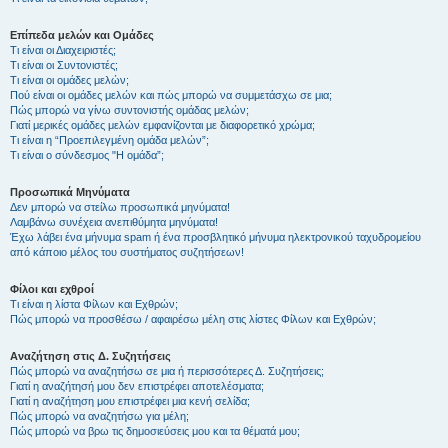
Επίπεδα μελών και Ομάδες
Τι είναι οι Διαχειριστές;
Τι είναι οι Συντονιστές;
Τι είναι οι ομάδες μελών;
Πού είναι οι ομάδες μελών και πώς μπορώ να συμμετάσχω σε μια;
Πώς μπορώ να γίνω συντονιστής ομάδας μελών;
Γιατί μερικές ομάδες μελών εμφανίζονται με διαφορετικό χρώμα;
Τι είναι η “Προεπιλεγμένη ομάδα μελών”;
Τι είναι ο σύνδεσμος "Η ομάδα”;
Προσωπικά Μηνύματα
Δεν μπορώ να στείλω προσωπικά μηνύματα!
Λαμβάνω συνέχεια ανεπιθύμητα μηνύματα!
Έχω λάβει ένα μήνυμα spam ή ένα προσβλητικό μήνυμα ηλεκτρονικού ταχυδρομείου
από κάποιο μέλος του συστήματος συζητήσεων!
Φίλοι και εχθροί
Τι είναι η λίστα Φίλων και Εχθρών;
Πώς μπορώ να προσθέσω / αφαιρέσω μέλη στις λίστες Φίλων και Εχθρών;
Αναζήτηση στις Δ. Συζητήσεις
Πώς μπορώ να αναζητήσω σε μια ή περισσότερες Δ. Συζητήσεις;
Γιατί η αναζήτησή μου δεν επιστρέφει αποτελέσματα;
Γιατί η αναζήτηση μου επιστρέφει μια κενή σελίδα;
Πώς μπορώ να αναζητήσω για μέλη;
Πώς μπορώ να βρω τις δημοσιεύσεις μου και τα θέματά μου;