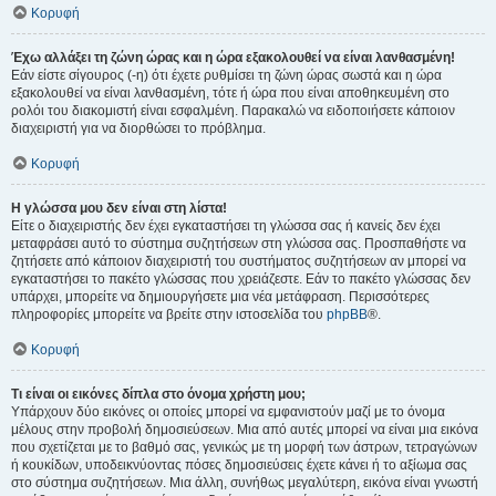
Κορυφή
Έχω αλλάξει τη ζώνη ώρας και η ώρα εξακολουθεί να είναι λανθασμένη!
Εάν είστε σίγουρος (-η) ότι έχετε ρυθμίσει τη ζώνη ώρας σωστά και η ώρα
εξακολουθεί να είναι λανθασμένη, τότε ή ώρα που είναι αποθηκευμένη στο
ρολόι του διακομιστή είναι εσφαλμένη. Παρακαλώ να ειδοποιήσετε κάποιον
διαχειριστή για να διορθώσει το πρόβλημα.
Κορυφή
Η γλώσσα μου δεν είναι στη λίστα!
Είτε ο διαχειριστής δεν έχει εγκαταστήσει τη γλώσσα σας ή κανείς δεν έχει
μεταφράσει αυτό το σύστημα συζητήσεων στη γλώσσα σας. Προσπαθήστε να
ζητήσετε από κάποιον διαχειριστή του συστήματος συζητήσεων αν μπορεί να
εγκαταστήσει το πακέτο γλώσσας που χρειάζεστε. Εάν το πακέτο γλώσσας δεν
υπάρχει, μπορείτε να δημιουργήσετε μια νέα μετάφραση. Περισσότερες
πληροφορίες μπορείτε να βρείτε στην ιστοσελίδα του
phpBB
®.
Κορυφή
Τι είναι οι εικόνες δίπλα στο όνομα χρήστη μου;
Υπάρχουν δύο εικόνες οι οποίες μπορεί να εμφανιστούν μαζί με το όνομα
μέλους στην προβολή δημοσιεύσεων. Μια από αυτές μπορεί να είναι μια εικόνα
που σχετίζεται με το βαθμό σας, γενικώς με τη μορφή των άστρων, τετραγώνων
ή κουκίδων, υποδεικνύοντας πόσες δημοσιεύσεις έχετε κάνει ή το αξίωμα σας
στο σύστημα συζητήσεων. Μια άλλη, συνήθως μεγαλύτερη, εικόνα είναι γνωστή