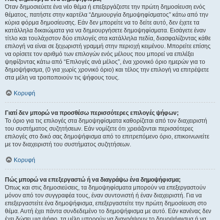
Όταν δημοσιεύετε ένα νέο θέμα ή επεξεργάζεστε την πρώτη δημοσίευση ενός
θέματος, πατήστε στην καρτέλα “Δημιουργία δημοψηφίσματος” κάτω από την
κύρια φόρμα δημοσίευσης. Εάν δεν μπορείτε να το δείτε αυτό, δεν έχετε τα
κατάλληλα δικαιώματα για να δημιουργήσετε δημοψηφίσματα. Εισάγετε έναν
τίτλο και τουλάχιστον δύο επιλογές στα κατάλληλα πεδία, διασφαλίζοντας κάθε
επιλογή να είναι σε ξεχωριστή γραμμή στην περιοχή κειμένου. Μπορείτε επίσης
να ορίσετε τον αριθμό των επιλογών ενός μέλους που μπορεί να επιλέξει
ψηφίζοντας κάτω από “Επιλογές ανά μέλος”, ένα χρονικό όριο ημερών για το
δημοψήφισμα, (0 για χωρίς χρονικό όριο) και τέλος την επιλογή να επιτρέψετε
στα μέλη να τροποποιούν τις ψήφους τους.
Κορυφή
Γιατί δεν μπορώ να προσθέσω περισσότερες επιλογές ψήφων;
Το όριο για τις επιλογές στα δημοψηφίσματα καθορίζεται από τον διαχειριστή
του συστήματος συζητήσεων. Εάν νομίζετε ότι χρειάζονται περισσότερες
επιλογές στο δικό σας δημοψήφισμα από το επιτρεπόμενο όριο, επικοινωνείτε
με τον διαχειριστή του συστήματος συζητήσεων.
Κορυφή
Πώς μπορώ να επεξεργαστώ ή να διαγράψω ένα δημοψήφισμα;
Όπως και στις δημοσιεύσεις, τα δημοψηφίσματα μπορούν να επεξεργαστούν
μόνον από τον συγγραφέα τους, έναν συντονιστή ή έναν διαχειριστή. Για να
επεξεργαστείτε ένα δημοψήφισμα, επεξεργαστείτε την πρώτη δημοσίευση στο
θέμα. Αυτή έχει πάντα συνδεδεμένο το δημοψήφισμα με αυτό. Εάν κανένας δεν
έχει δώσει μια ψήφο, τα μέλη μπορούν να διαγράψουν το δημοψήφισμα ή να