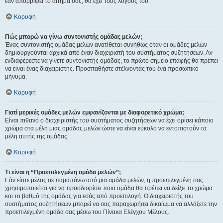
εάν απορρίψει το αίτημα σας, θα έχει τους λόγους του.
Κορυφή
Πώς μπορώ να γίνω συντονιστής ομάδας μελών;
Ένας συντονιστής ομάδας μελών ανατίθεται συνήθως όταν οι ομάδες μελών
δημιουργούνται αρχικά από έναν διαχειριστή του συστήματος συζητήσεων. Αν
ενδιαφέρεστε να γίνετε συντονιστής ομάδας, το πρώτο σημείο επαφής θα πρέπει
να είναι ένας διαχειριστής. Προσπαθήστε στέλνοντάς του ένα προσωπικό
μήνυμα.
Κορυφή
Γιατί μερικές ομάδες μελών εμφανίζονται με διαφορετικό χρώμα;
Είναι πιθανό ο διαχειριστής του συστήματος συζητήσεων να έχει ορίσει κάποιο
χρώμα στα μέλη μιας ομάδας μελών ώστε να είναι εύκολο να εντοπιστούν τα
μέλη αυτής της ομάδας.
Κορυφή
Τι είναι η “Προεπιλεγμένη ομάδα μελών”;
Εάν είστε μέλος σε παραπάνω από μια ομάδα μελών, η προεπιλεγμένη σας
χρησιμοποιείται για να προσδιορίσει ποια ομάδα θα πρέπει να δείξει το χρώμα
και το βαθμό της ομάδας για εσάς από προεπιλογή. Ο διαχειριστής του
συστήματος συζητήσεων μπορεί να σας παραχωρήσει δικαίωμα να αλλάξετε την
προεπιλεγμένη ομάδα σας μέσω του Πίνακα Ελέγχου Μέλους.