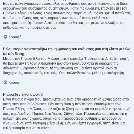
Εάν είστε εγγεγραμμένο μέλος, όλες οι ρυθμίσεις σας αποθηκεύονται στη βάση
δεδομένων του συστήματος συζητήσεων. Για να τις αλλάξετε, επισκεφθείτε τον
Πίνακα Ελέγχου Μέλους. Ένας σύνδεσμος μπορεί συνήθως να βρεθεί πατώντας
στο όνομα μέλους σας στην κορυφή των περισσότερων σελίδων του
συστήματος συζητήσεων. Αυτό το σύστημα θα σας επιτρέψει να αλλάξετε τις
ρυθμίσεις και τις προτιμήσεις σας.
Κορυφή
Πώς μπορώ να αποτρέψω την εμφάνιση του ονόματος μου στη λίστα μελών
σε σύνδεση;
Μέσα στον Πίνακα Ελέγχου Μέλους, στην καρτέλα “Προτιμήσεις Δ. Συζήτησης”,
θα βρείτε την επιλογή
Απόκρυψη των στοιχείων μου κατά τη διάρκεια της
σύνδεσης
. Ενεργοποιήστε αυτή την επιλογή και θα είστε ορατοί μόνο σε
διαχειριστές, συντονιστές και εσάς. Θα υπολογίζεστε ως μέλος με απόκρυψη.
Κορυφή
Η ώρα δεν είναι σωστή!
Είναι πιθανό η ώρα που εμφανίζεται να είναι από διαφορετική ζώνης ώρας από
αυτή στην οποία βρίσκεστε. Εάν αυτή είναι η περίπτωση, επισκεφθείτε τον
Πίνακα Ελέγχου Μέλους και αλλάξτε τη ζώνη ώρας για να ταιριάζει στην περιοχή
σας, π.χ. Λονδίνο, Παρίσι, Νέα Υόρκη, Σίδνεϋ, κλπ. Παρακαλώ σημειώστε ότι η
αλλαγή της ζώνης ώρας, όπως και οι περισσότερες ρυθμίσεις, μπορούν να
γίνουν μόνον από εγγεγραμμένα μέλη. Εάν δεν έχετε εγγραφεί, αυτή είναι μια
καλή ευκαιρία για να το κάνετε.