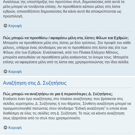
Αναλόγως της υποστήριξης του προτύπου στυλ, δημοσιεύσεις από αυτά τα
μέλη μπορεί να τονίζονται επίσης. Αν προσθέσετε κάποιο μέλος στη λίστα
εχθρών, οποιεσδήποτε δημοσιεύσεις θα κάνει αυτό θα αποκρύπτονται ως
προεπιλογή.
Κορυφή
Πώς μπορώ να προσθέσω / αφαιρέσω μέλη στις λίστες Φίλων και Εχθρών;
Μπορείτε να προσθέσετε μέλη στις λίστες με δύο τρόπους. Στο προφίλ του κάθε
μέλους, υπάρχει ένας σύνδεσμος για να το προσθέσετε στη λίστα σας είτε των
Φίλων, είτε των Εχθρών. Εναλλακτικά, από τον Πίνακα Ελέγχου Μέλους,
μπορείτε κατευθείαν να προσθέσετε μέλη εισάγοντας το όνομα τους. Μπορείτε
επίσης να αφαιρέσετε μέλη από τη λίστα σας χρησιμοποιώντας την ίδια σελίδα.
Κορυφή
Αναζήτηση στις Δ. Συζητήσεις
Πώς μπορώ να αναζητήσω σε μια ή περισσότερες Δ. Συζητήσεις;
Εισάγετε έναν όρο αναζήτησης στο πλαίσιο αναζήτησης που βρίσκεται στις
σελίδες ευρετηρίου, Δ. Συζήτησης ή του θέματος. Σύνθετη αναζήτηση μπορεί να
πραγματοποιηθεί πατώντας στον σύνδεσμο “Ειδική αναζήτηση” η οποία είναι
διαθέσιμη σε όλες τις σελίδες στη Δ. Συζήτηση. Το πώς να κάνετε αναζήτηση
ίσως εξαρτάται από το στυλ που χρησιμοποιείτε.
Κορυφή