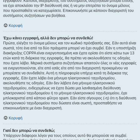
εγγραφούν. Κάποιος διαχειριστής του συστήματος συζητήσεων μπορεί επίσης
να έχει αποκλείσει την IP διεύθυνσή σας ή να μην επιτρέπει το όνομα μέλους
που προσπαθείτε να καταχωρίσετε. Επικοινωνήστε με κάποιον διαχειριστή του
συστήματος συζητήσεων για βοήθεια.
Κορυφή
Έχω κάνει εγγραφή, αλλά δεν μπορώ να συνδεθώ!
Πρώτα, ελέγξτε το όνομα μέλους και τον κωδικό πρόσβασής σας. Εάν αυτά είναι
σωστά, τότε ένα από τα δύο πράγματα μπορεί να έχει συμβεί. Εάν η υποστήριξη
διακήρυξης COPPA είναι ενεργοποιημένη και έχετε ορίσει ότι είστε κάτω των 13
ετών κατά τη διάρκεια της εγγραφής, θα πρέπει να ακολουθήσετε τις οδηγίες
που έχετε λάβει. Μερικά συστήματα συζητήσεων απαιτούν όλες οι νέες εγγραφές
να ενεργοποιούνται, είτε από εσάς είτε από τον διαχειριστή προκειμένου να
μπορέσετε να συνδεθείτε. Αυτή η πληροφορία υπήρχε κατά τη διάρκεια της
εγγραφής. Εάν έχετε λάβει ένα μήνυμα ηλεκτρονικού ταχυδρομείου,
ακολουθήστε τις οδηγίες. Εάν δεν λάβετε ένα μήνυμα ηλεκτρονικού
ταχυδρομείου, ενδεχομένως να έχετε δώσει μια λανθασμένη διεύθυνση
ηλεκτρονικού ταχυδρομείου ή το μήνυμα ηλεκτρονικού ταχυδρομείου, έχει
μπλοκαριστεί από κάποιο φίλτρο spam. Εάν είστε σίγουρος (-η) ότι η διεύθυνση
ηλεκτρονικού ταχυδρομείου που δώσατε είναι σωστή, προσπαθήστε να
επικοινωνήσετε με έναν διαχειριστή.
Κορυφή
Γιατί δεν μπορώ να συνδεθώ;
Υπάρχουν διάφοροι λόγοι για τους οποίους αυτό θα μπορούσε να συμβεί.