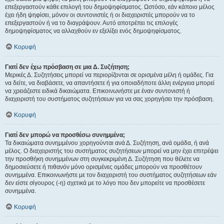
επεξεργαστούν κάθε επιλογή του δημοψηφίσματος. Ωστόσο, εάν κάποιο μέλος
έχει ήδη ψηφίσει, μόνον οι συντονιστές ή οι διαχειριστές μπορούν να το
επεξεργαστούν ή να το διαγράψουν. Αυτό αποτρέπει τις επιλογές
δημοψηφίσματος να αλλαχθούν εν εξελίξει ενός δημοψηφίσματος.
Κορυφή
Γιατί δεν έχω πρόσβαση σε μια Δ. Συζήτηση;
Μερικές Δ. Συζητήσεις μπορεί να περιορίζονται σε ορισμένα μέλη ή ομάδες. Για
να δείτε, να διαβάσετε, να απαντήσετε ή για οποιαδήποτε άλλη ενέργεια μπορεί
να χρειάζεστε ειδικά δικαιώματα. Επικοινωνήστε με έναν συντονιστή ή
διαχειριστή του συστήματος συζητήσεων για να σας χορηγήσει την πρόσβαση.
Κορυφή
Γιατί δεν μπορώ να προσθέσω συνημμένα;
Τα δικαιώματα συνημμένου χορηγούνται ανά Δ. Συζήτηση, ανά ομάδα, ή ανά
μέλος. Ο διαχειριστής του συστήματος συζητήσεων μπορεί να μην έχει επιτρέψει
την προσθήκη συνημμένων στη συγκεκριμένη Δ. Συζήτηση που θέλετε να
δημοσιεύσετε ή πιθανόν μόνο ορισμένες ομάδες μπορούν να προσθέτουν
συνημμένα. Επικοινωνήστε με τον διαχειριστή του συστήματος συζητήσεων εάν
δεν είστε σίγουρος (-η) σχετικά με το λόγο που δεν μπορείτε να προσθέσετε
συνημμένα.
Κορυφή