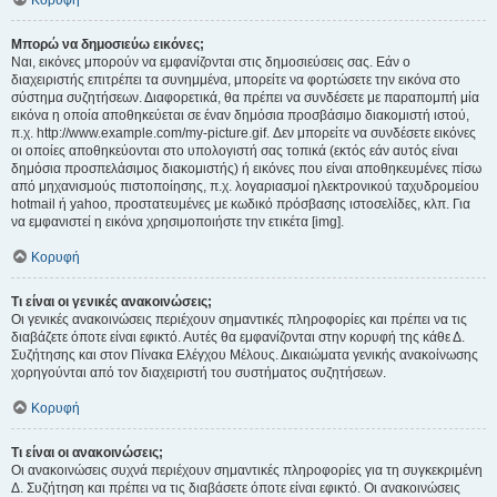
Κορυφή
Μπορώ να δημοσιεύω εικόνες;
Ναι, εικόνες μπορούν να εμφανίζονται στις δημοσιεύσεις σας. Εάν ο
διαχειριστής επιτρέπει τα συνημμένα, μπορείτε να φορτώσετε την εικόνα στο
σύστημα συζητήσεων. Διαφορετικά, θα πρέπει να συνδέσετε με παραπομπή μία
εικόνα η οποία αποθηκεύεται σε έναν δημόσια προσβάσιμο διακομιστή ιστού,
π.χ. http://www.example.com/my-picture.gif. Δεν μπορείτε να συνδέσετε εικόνες
οι οποίες αποθηκεύονται στο υπολογιστή σας τοπικά (εκτός εάν αυτός είναι
δημόσια προσπελάσιμος διακομιστής) ή εικόνες που είναι αποθηκευμένες πίσω
από μηχανισμούς πιστοποίησης, π.χ. λογαριασμοί ηλεκτρονικού ταχυδρομείου
hotmail ή yahoo, προστατευμένες με κωδικό πρόσβασης ιστοσελίδες, κλπ. Για
να εμφανιστεί η εικόνα χρησιμοποιήστε την ετικέτα [img].
Κορυφή
Τι είναι οι γενικές ανακοινώσεις;
Οι γενικές ανακοινώσεις περιέχουν σημαντικές πληροφορίες και πρέπει να τις
διαβάζετε όποτε είναι εφικτό. Αυτές θα εμφανίζονται στην κορυφή της κάθε Δ.
Συζήτησης και στον Πίνακα Ελέγχου Μέλους. Δικαιώματα γενικής ανακοίνωσης
χορηγούνται από τον διαχειριστή του συστήματος συζητήσεων.
Κορυφή
Τι είναι οι ανακοινώσεις;
Οι ανακοινώσεις συχνά περιέχουν σημαντικές πληροφορίες για τη συγκεκριμένη
Δ. Συζήτηση και πρέπει να τις διαβάσετε όποτε είναι εφικτό. Οι ανακοινώσεις