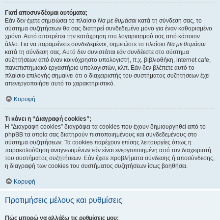
Γιατί αποσυνδέομαι αυτόματα;
Εάν δεν έχετε σημειώσει το πλαίσιο
Να με θυμάσαι
κατά τη σύνδεση σας, το
σύστημα συζητήσεων θα σας διατηρεί συνδεδεμένο μόνο για έναν καθορισμένο
χρόνο. Αυτό αποτρέπει την κατάχρηση του λογαριασμού σας από κάποιον
άλλο. Για να παραμείνετε συνδεδεμένοι, σημειώστε το πλαίσιο
Να με θυμάσαι
κατά τη σύνδεση σας. Αυτό δεν συνιστάται εάν συνδέεστε στο σύστημα
συζητήσεων από έναν κοινόχρηστο υπολογιστή, π.χ. βιβλιοθήκη, internet cafe,
πανεπιστημιακό εργαστήριο υπολογιστών, κλπ. Εάν δεν βλέπετε αυτό το
πλαίσιο επιλογής σημαίνει ότι ο διαχειριστής του συστήματος συζητήσεων έχει
απενεργοποιήσει αυτό το χαρακτηριστικό.
Κορυφή
Τι κάνει η “Διαγραφή cookies”;
Η “Διαγραφή cookies” διαγράφει τα cookies που έχουν δημιουργηθεί από το
phpBB τα οποία σας διατηρούν πιστοποιημένους και συνδεδεμένους στο
σύστημα συζητήσεων. Τα cookies παρέχουν επίσης λειτουργίες όπως η
παρακολούθηση αναγνωσμένων εάν είναι ενεργοποιημένη από τον διαχειριστή
του συστήματος συζητήσεων. Εάν έχετε προβλήματα σύνδεσης ή αποσύνδεσης,
η διαγραφή των cookies του συστήματος συζητήσεων ίσως βοηθήσει.
Κορυφή
Προτιμήσεις μέλους και ρυθμίσεις
Πώς μπορώ να αλλάξω τις ρυθμίσεις μου;