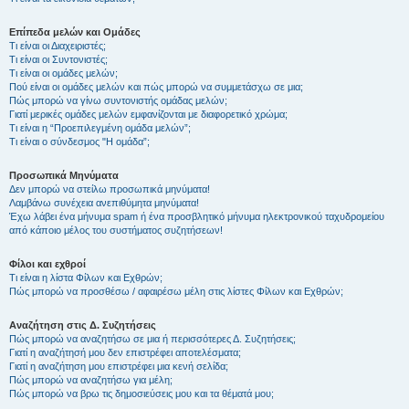
Επίπεδα μελών και Ομάδες
Τι είναι οι Διαχειριστές;
Τι είναι οι Συντονιστές;
Τι είναι οι ομάδες μελών;
Πού είναι οι ομάδες μελών και πώς μπορώ να συμμετάσχω σε μια;
Πώς μπορώ να γίνω συντονιστής ομάδας μελών;
Γιατί μερικές ομάδες μελών εμφανίζονται με διαφορετικό χρώμα;
Τι είναι η “Προεπιλεγμένη ομάδα μελών”;
Τι είναι ο σύνδεσμος "Η ομάδα”;
Προσωπικά Μηνύματα
Δεν μπορώ να στείλω προσωπικά μηνύματα!
Λαμβάνω συνέχεια ανεπιθύμητα μηνύματα!
Έχω λάβει ένα μήνυμα spam ή ένα προσβλητικό μήνυμα ηλεκτρονικού ταχυδρομείου
από κάποιο μέλος του συστήματος συζητήσεων!
Φίλοι και εχθροί
Τι είναι η λίστα Φίλων και Εχθρών;
Πώς μπορώ να προσθέσω / αφαιρέσω μέλη στις λίστες Φίλων και Εχθρών;
Αναζήτηση στις Δ. Συζητήσεις
Πώς μπορώ να αναζητήσω σε μια ή περισσότερες Δ. Συζητήσεις;
Γιατί η αναζήτησή μου δεν επιστρέφει αποτελέσματα;
Γιατί η αναζήτηση μου επιστρέφει μια κενή σελίδα;
Πώς μπορώ να αναζητήσω για μέλη;
Πώς μπορώ να βρω τις δημοσιεύσεις μου και τα θέματά μου;