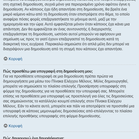
στη σχετική δημοσίευση, συχνά μόνο για περιορισμένο χρόνο αφότου έγινε η
δημοσίευση. Αν κάποιος έχει ήδη απαντήσει στη δημοσίευση, θα βρείτε ένα
μικρό κείμενο κάτω από τη δημοσίευση όταν επιστρέψετε στο θέμα, το οποίο
αναφέρει πόσες φορές επεξεργαστήκατε το μήνυμα αυτό, μαζί με την
ημερομηνία και την ώρα. Αυτό εμφανίζεται μόνον όταν κάποιος έχει κάνει μια
απάντηση. Δεν θα εμφανίζεται αν ένας συντονιστής ή διαχειριστής
επεξεργάστηκε τη δημοσίευση, ωστόσο αυτοί μπορούν να αφήσουν μια
σημείωση ως προς το γιατί έχουν επεξεργαστεί τη δημοσίευση κατά τη
διακριτική τους ευχέρεια. Παρακαλώ σημειώστε ότι απλά μέλη δεν μπορεί να
διαγράψουν μια δημοσίευση από τη στιγμή που κάποιος έχει απαντήσει.
Κορυφή
Πώς προσθέτω μια υπογραφή στη δημοσίευση μου;
Για να προσθέσετε υπογραφή σε μια δημοσίευση πρέπει πρώτα να
δημιουργήσετε μια μέσω του Πίνακα Ελέγχου Μέλους. Μόλις δημιουργηθεί,
μπορείτε να σημειώσετε το πλαίσιο επιλογής
Προσάρτηση υπογραφής
στη
φόρμα της δημοσίευσης για να προσθέσετε την υπογραφή σας. Μπορείτε
επίσης να προσθέσετε μια υπογραφή ως προεπιλογή για όλες τις δημοσιεύσεις
σας σημειώνοντας το κατάλληλο κουμπί επιλογής στον Πίνακα Ελέγχου
Μέλους. Εάν το κάνετε αυτό, μπορείτε και πάλι να αποτρέψετε να προστεθεί μια
υπογραφή σε κάποιες μεμονωμένες δημοσιεύσεις από-επιλέγοντας το πλαίσιο
επιλογής προσθήκης υπογραφής στη φόρμα δημοσίευσης.
Κορυφή
Πώς δημιουργώ ένα δημοψήφισμα;