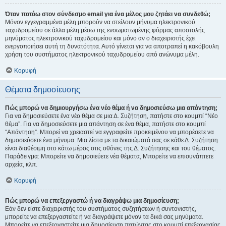
Όταν πατάω στον σύνδεσμο email για ένα μέλος μου ζητάει να συνδεθώ;
Μόνον εγγεγραμμένα μέλη μπορούν να στείλουν μήνυμα ηλεκτρονικού
ταχυδρομείου σε άλλα μέλη μέσω της ενσωματωμένης φόρμας αποστολής
μηνύματος ηλεκτρονικού ταχυδρομείου και μόνο αν ο διαχειριστής έχει
ενεργοποιήσει αυτή τη δυνατότητα. Αυτό γίνεται για να αποτραπεί η κακόβουλη
χρήση του συστήματος ηλεκτρονικού ταχυδρομείου από ανώνυμα μέλη.
Κορυφή
Θέματα δημοσίευσης
Πώς μπορώ να δημιουργήσω ένα νέο θέμα ή να δημοσιεύσω μια απάντηση;
Για να δημοσιεύσετε ένα νέο θέμα σε μια Δ. Συζήτηση, πατήστε στο κουμπί “Νέο
θέμα”. Για να δημοσιεύσετε μια απάντηση σε ένα θέμα, πατήστε στο κουμπί
“Απάντηση”. Μπορεί να χρειαστεί να εγγραφείτε προκειμένου να μπορέσετε να
δημοσιεύσετε ένα μήνυμα. Μια λίστα με τα δικαιώματά σας σε κάθε Δ. Συζήτηση
είναι διαθέσιμη στο κάτω μέρος στις οθόνες της Δ. Συζήτησης και του θέματος.
Παράδειγμα: Μπορείτε να δημοσιεύετε νέα θέματα, Μπορείτε να επισυνάπτετε
αρχεία, κλπ.
Κορυφή
Πώς μπορώ να επεξεργαστώ ή να διαγράψω μια δημοσίευση;
Εάν δεν είστε διαχειριστής του συστήματος συζητήσεων ή συντονιστής,
μπορείτε να επεξεργαστείτε ή να διαγράψετε μόνον τα δικά σας μηνύματα.
Μπορείτε να επεξεργαστείτε μια δημοσίευση πατώντας στο κουμπί επεξεργασίας