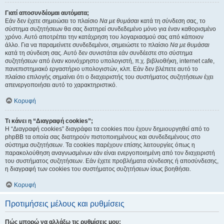
Γιατί αποσυνδέομαι αυτόματα;
Εάν δεν έχετε σημειώσει το πλαίσιο
Να με θυμάσαι
κατά τη σύνδεση σας, το
σύστημα συζητήσεων θα σας διατηρεί συνδεδεμένο μόνο για έναν καθορισμένο
χρόνο. Αυτό αποτρέπει την κατάχρηση του λογαριασμού σας από κάποιον
άλλο. Για να παραμείνετε συνδεδεμένοι, σημειώστε το πλαίσιο
Να με θυμάσαι
κατά τη σύνδεση σας. Αυτό δεν συνιστάται εάν συνδέεστε στο σύστημα
συζητήσεων από έναν κοινόχρηστο υπολογιστή, π.χ. βιβλιοθήκη, internet cafe,
πανεπιστημιακό εργαστήριο υπολογιστών, κλπ. Εάν δεν βλέπετε αυτό το
πλαίσιο επιλογής σημαίνει ότι ο διαχειριστής του συστήματος συζητήσεων έχει
απενεργοποιήσει αυτό το χαρακτηριστικό.
Κορυφή
Τι κάνει η “Διαγραφή cookies”;
Η “Διαγραφή cookies” διαγράφει τα cookies που έχουν δημιουργηθεί από το
phpBB τα οποία σας διατηρούν πιστοποιημένους και συνδεδεμένους στο
σύστημα συζητήσεων. Τα cookies παρέχουν επίσης λειτουργίες όπως η
παρακολούθηση αναγνωσμένων εάν είναι ενεργοποιημένη από τον διαχειριστή
του συστήματος συζητήσεων. Εάν έχετε προβλήματα σύνδεσης ή αποσύνδεσης,
η διαγραφή των cookies του συστήματος συζητήσεων ίσως βοηθήσει.
Κορυφή
Προτιμήσεις μέλους και ρυθμίσεις
Πώς μπορώ να αλλάξω τις ρυθμίσεις μου;