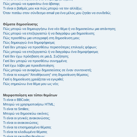
Πώς μπορώ να εμφανίσω ένα άβαταρ;
Τι είναι ο βαθμός μου και πώς μπορώ να τον αλλάξω;
Όταν πατάω στον σύνδεσμο email για ένα μέλος μου ζητάει να συνδεθώ;
Θέματα δημοσίευσης
Πώς μπορώ να δημιουργήσω ένα νέο θέμα ή να δημοσιεύσω μια απάντηση;
Πώς μπορώ να επεξεργαστώ ή να διαγράψω μια δημοσίευση;
Πώς προσθέτω μια υπογραφή στη δημοσίευση μου;
Πώς δημιουργώ ένα δημοψήφισμα;
Γιατί δεν μπορώ να προσθέσω περισσότερες επιλογές ψήφων;
Πώς μπορώ να επεξεργαστώ ή να διαγράψω ένα δημοψήφισμα;
Γιατί δεν έχω πρόσβαση σε μια Δ. Συζήτηση;
Γιατί δεν μπορώ να προσθέσω συνημμένα;
Γιατί έχω λάβει μια προειδοποίηση;
Πώς μπορώ να αναφέρω δημοσιεύσεις σε έναν συντονιστή;
Τι είναι το κουμπί “Αποθήκευση” στη δημοσίευση θέματος;
Γιατί η δημοσίευση χρειάζεται να εγκριθεί;
Πώς σημειώνω ένα θέμα μου ως νέο;
Μορφοποίηση και τύποι θεμάτων
Τι είναι ο BBCode;
Μπορώ να χρησιμοποιήσω HTML;
Τι είναι τα Smilies;
Μπορώ να δημοσιεύω εικόνες;
Τι είναι οι γενικές ανακοινώσεις;
Τι είναι οι ανακοινώσεις;
Τι είναι τα επισημασμένα θέματα;
Τι είναι τα κλειδωμένα θέματα;
Τι είναι τα εικονίδια θεμάτων;