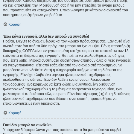
εγγραφούν. Κάποιος διαχειριστής του συστήματος συζητήσεων μπορεί επίσης
να έχει αποκλείσει την IP διεύθυνσή σας ή να μην επιτρέπει το όνομα μέλους
που προσπαθείτε να καταχωρίσετε. Επικοινωνήστε με κάποιον διαχειριστή του
συστήματος συζητήσεων για βοήθεια.
Κορυφή
Έχω κάνει εγγραφή, αλλά δεν μπορώ να συνδεθώ!
Πρώτα, ελέγξτε το όνομα μέλους και τον κωδικό πρόσβασής σας. Εάν αυτά είναι
σωστά, τότε ένα από τα δύο πράγματα μπορεί να έχει συμβεί. Εάν η υποστήριξη
διακήρυξης COPPA είναι ενεργοποιημένη και έχετε ορίσει ότι είστε κάτω των 13
ετών κατά τη διάρκεια της εγγραφής, θα πρέπει να ακολουθήσετε τις οδηγίες
που έχετε λάβει. Μερικά συστήματα συζητήσεων απαιτούν όλες οι νέες εγγραφές
να ενεργοποιούνται, είτε από εσάς είτε από τον διαχειριστή προκειμένου να
μπορέσετε να συνδεθείτε. Αυτή η πληροφορία υπήρχε κατά τη διάρκεια της
εγγραφής. Εάν έχετε λάβει ένα μήνυμα ηλεκτρονικού ταχυδρομείου,
ακολουθήστε τις οδηγίες. Εάν δεν λάβετε ένα μήνυμα ηλεκτρονικού
ταχυδρομείου, ενδεχομένως να έχετε δώσει μια λανθασμένη διεύθυνση
ηλεκτρονικού ταχυδρομείου ή το μήνυμα ηλεκτρονικού ταχυδρομείου, έχει
μπλοκαριστεί από κάποιο φίλτρο spam. Εάν είστε σίγουρος (-η) ότι η διεύθυνση
ηλεκτρονικού ταχυδρομείου που δώσατε είναι σωστή, προσπαθήστε να
επικοινωνήσετε με έναν διαχειριστή.
Κορυφή
Γιατί δεν μπορώ να συνδεθώ;
Υπάρχουν διάφοροι λόγοι για τους οποίους αυτό θα μπορούσε να συμβεί.