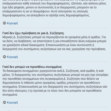
επεξεργαστούν κάθε επιλογή του δημοψηφίσματος. Ωστόσο, εάν κάποιο μέλος
έχει ήδη ψηφίσει, μόνον οι συντονιστές ή οι διαχειριστές μπορούν να το
επεξεργαστούν ή να το διαγράψουν. Αυτό αποτρέπει τις επιλογές
δημοψηφίσματος να αλλαχθούν εν εξελίξει ενός δημοψηφίσματος.
Κορυφή
Γιατί δεν έχω πρόσβαση σε μια Δ. Συζήτηση;
Μερικές Δ. Συζητήσεις μπορεί να περιορίζονται σε ορισμένα μέλη ή ομάδες. Για
να δείτε, να διαβάσετε, να απαντήσετε ή για οποιαδήποτε άλλη ενέργεια μπορεί
να χρειάζεστε ειδικά δικαιώματα. Επικοινωνήστε με έναν συντονιστή ή
διαχειριστή του συστήματος συζητήσεων για να σας χορηγήσει την πρόσβαση.
Κορυφή
Γιατί δεν μπορώ να προσθέσω συνημμένα;
Τα δικαιώματα συνημμένου χορηγούνται ανά Δ. Συζήτηση, ανά ομάδα, ή ανά
μέλος. Ο διαχειριστής του συστήματος συζητήσεων μπορεί να μην έχει επιτρέψει
την προσθήκη συνημμένων στη συγκεκριμένη Δ. Συζήτηση που θέλετε να
δημοσιεύσετε ή πιθανόν μόνο ορισμένες ομάδες μπορούν να προσθέτουν
συνημμένα. Επικοινωνήστε με τον διαχειριστή του συστήματος συζητήσεων εάν
δεν είστε σίγουρος (-η) σχετικά με το λόγο που δεν μπορείτε να προσθέσετε
συνημμένα.
Κορυφή