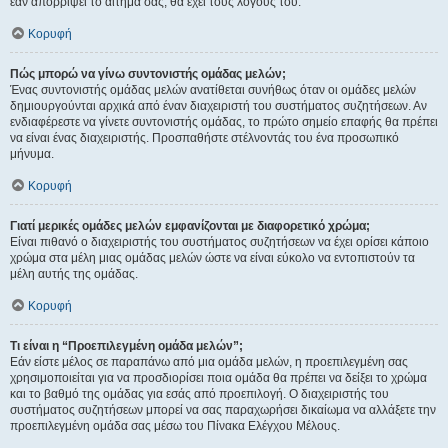
εάν απορρίψει το αίτημα σας, θα έχει τους λόγους του.
Κορυφή
Πώς μπορώ να γίνω συντονιστής ομάδας μελών;
Ένας συντονιστής ομάδας μελών ανατίθεται συνήθως όταν οι ομάδες μελών
δημιουργούνται αρχικά από έναν διαχειριστή του συστήματος συζητήσεων. Αν
ενδιαφέρεστε να γίνετε συντονιστής ομάδας, το πρώτο σημείο επαφής θα πρέπει
να είναι ένας διαχειριστής. Προσπαθήστε στέλνοντάς του ένα προσωπικό
μήνυμα.
Κορυφή
Γιατί μερικές ομάδες μελών εμφανίζονται με διαφορετικό χρώμα;
Είναι πιθανό ο διαχειριστής του συστήματος συζητήσεων να έχει ορίσει κάποιο
χρώμα στα μέλη μιας ομάδας μελών ώστε να είναι εύκολο να εντοπιστούν τα
μέλη αυτής της ομάδας.
Κορυφή
Τι είναι η “Προεπιλεγμένη ομάδα μελών”;
Εάν είστε μέλος σε παραπάνω από μια ομάδα μελών, η προεπιλεγμένη σας
χρησιμοποιείται για να προσδιορίσει ποια ομάδα θα πρέπει να δείξει το χρώμα
και το βαθμό της ομάδας για εσάς από προεπιλογή. Ο διαχειριστής του
συστήματος συζητήσεων μπορεί να σας παραχωρήσει δικαίωμα να αλλάξετε την
προεπιλεγμένη ομάδα σας μέσω του Πίνακα Ελέγχου Μέλους.