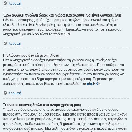
Κορυφή
Έχω αλλάξει τη ζώνη ώρας και η ώρα εξακολουθεί να είναι λανθασμένη!
Εάν είστε σίγουρος (-η) ότι έχετε ρυθμίσει τη ζώνη ώρας σωστά και η ώρα
εξακολουθεί να είναι λανθασμένη, τότε ή ώρα που είναι αποθηκευμένη στο
ρολόι του διακομιστή είναι εσφαλμένη. Παρακαλώ να ειδοποιήσετε κάποιον
διαχειριστή για να διορθώσει το πρόβλημα.
Κορυφή
Η γλώσσα μου δεν είναι στη λίστα!
Είτε ο διαχειριστής δεν έχει εγκαταστήσει τη γλώσσα σας ή κανείς δεν έχει
μεταφράσει αυτό το σύστημα συζητήσεων στη γλώσσα σας. Προσπαθήστε να
ζητήσετε από κάποιον διαχειριστή του συστήματος συζητήσεων αν μπορεί να
εγκαταστήσει το πακέτο γλώσσας που χρειάζεστε. Εάν το πακέτο γλώσσας δεν
υπάρχει, μπορείτε να δημιουργήσετε μια νέα μετάφραση. Περισσότερες
πληροφορίες μπορείτε να βρείτε στην ιστοσελίδα του
phpBB
®.
Κορυφή
Τι είναι οι εικόνες δίπλα στο όνομα χρήστη μου;
Υπάρχουν δύο εικόνες οι οποίες μπορεί να εμφανιστούν μαζί με το όνομα
μέλους στην προβολή δημοσιεύσεων. Μια από αυτές μπορεί να είναι μια εικόνα
που σχετίζεται με το βαθμό σας, γενικώς με τη μορφή των άστρων, τετραγώνων
ή κουκίδων, υποδεικνύοντας πόσες δημοσιεύσεις έχετε κάνει ή το αξίωμα σας
στο σύστημα συζητήσεων. Μια άλλη, συνήθως μεγαλύτερη, εικόνα είναι γνωστή