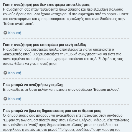
Γιατί η αναζήτησή μου δεν επιστρέφει αποτελέσματα;
Η αναζήτησή σας ήταν πιθανότατα πολύ ασαφής και περιελάμβανε πολλούς
κοινούς όρους που δεν έχουν καταχωρηθεί στο ευρετήριο από το phpBB. Γίνετε
πιο συγκεκριμένοι και χρησιμοποιήσετε τις επιλογές που είναι διαθέσιμες στην
“Ειδική αναζήτηση”.
Κορυφή
Γιατί η αναζήτηση μου επιστρέφει μια κενή σελίδα;
Η αναζήτησή σας επέστρεψε πολλά αποτελέσματα για να διαχειριστεί ο
διακομιστής ιστού. Χρησιμοποιήστε την “Ειδική αναζήτηση” και να είστε πιο
συγκεκριμένοι στους όρους που χρησιμοποιούνται και τις Δ. Συζητήσεις στις
οποίες θέλετε να γίνει η αναζήτηση.
Κορυφή
Πώς μπορώ να αναζητήσω για μέλη;
Επίσκεφθείτε τη λίστα μελών και πατήστε στον σύνδεσμο “Εύρεση μέλους”.
Κορυφή
Πώς μπορώ να βρω τις δημοσιεύσεις μου και τα θέματά μου;
Οι δημοσιεύσεις σας μπορούν να ανακτηθούν είτε πατώντας στον σύνδεσμο
“Εμφάνιση των δημοσιεύσεών σας” στον Πίνακα Ελέγχου Μέλους, είτε πατώντας
στον σύνδεσμο “Αναζήτηση δημοσιεύσεων μέλους” μέσω της σελίδας του
προφίλ σας ή πατώντας στο μενού “Γρήγορες συνδέσεις” στην κορυφή του