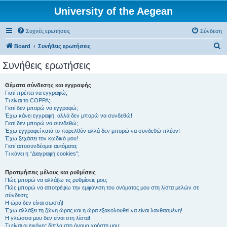
University of the Aegean
Συχνές ερωτήσεις
Σύνδεση
Α
Board
Συνήθεις ερωτήσεις
ν
Συνήθεις ερωτήσεις
α
ζ
Θέματα σύνδεσης και εγγραφής
Γιατί πρέπει να εγγραφώ;
ή
Τι είναι το COPPA;
τ
Γιατί δεν μπορώ να εγγραφώ;
Έχω κάνει εγγραφή, αλλά δεν μπορώ να συνδεθώ!
η
Γιατί δεν μπορώ να συνδεθώ;
Έχω εγγραφεί κατά το παρελθόν αλλά δεν μπορώ να συνδεθώ πλέον!
σ
Έχω ξεχάσει τον κωδικό μου!
η
Γιατί αποσυνδέομαι αυτόματα;
Τι κάνει η “Διαγραφή cookies”;
Προτιμήσεις μέλους και ρυθμίσεις
Πώς μπορώ να αλλάξω τις ρυθμίσεις μου;
Πώς μπορώ να αποτρέψω την εμφάνιση του ονόματος μου στη λίστα μελών σε
σύνδεση;
Η ώρα δεν είναι σωστή!
Έχω αλλάξει τη ζώνη ώρας και η ώρα εξακολουθεί να είναι λανθασμένη!
Η γλώσσα μου δεν είναι στη λίστα!
Τι είναι οι εικόνες δίπλα στο όνομα χρήστη μου;