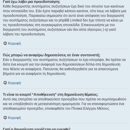
Γιατί έχω λάβει μια προειδοποίηση;
Κάθε διαχειριστής συστήματος συζητήσεων έχει δικό του σύνολο των κανόνων
στην ιστοσελίδα του. Εάν έχετε παραβεί κάποιο κανόνα, τότε ίσως να λάβατε μια
προειδοποίηση. Παρακαλώ σημειώστε ότι αυτό είναι απόφαση του διαχειριστή
του συστήματος συζητήσεων και το phpBB Limited δεν έχει τίποτα να κάνει με
τις προειδοποιήσεις στη συγκεκριμένη ιστοσελίδα. Επικοινωνήστε με τον
διαχειριστή του συστήματος συζητήσεων εάν δεν είστε σίγουρος (-η) γιατί
λάβατε την προειδοποίηση.
Κορυφή
Πώς μπορώ να αναφέρω δημοσιεύσεις σε έναν συντονιστή;
Εάν ο διαχειριστής του συστήματος συζητήσεων το έχει επιτρέψει, θα πρέπει να
δείτε ένα κουμπί για την αναφορά των δημοσιεύσεων δίπλα στη δημοσίευση
που θέλετε να αναφέρετε. Πατώντας θα καθοδηγηθείτε για τα απαιτούμενα
βήματα για να αναφέρετε τη δημοσίευση.
Κορυφή
Τι είναι το κουμπί “Αποθήκευση” στη δημοσίευση θέματος;
Αυτό σας επιτρέπει να αποθηκεύσετε προσχέδια που πρέπει να συμπληρωθούν
και να υποβληθούν σε μεταγενέστερη ημερομηνία. Για να επαναφορτώσετε ένα
αποθηκευμένο προσχέδιο, επισκεφθείτε τον Πίνακα Ελέγχου Μέλους.
Κορυφή
Γιατί η δημοσίευση χρειάζεται να εγκριθεί;