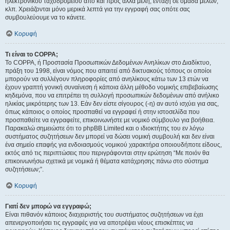
ηλεκτρονικού ταχυδρομείου από και προς άλλα μέλη, ένταξη σε ομάδα μελών,
κλπ. Χρειάζονται μόνο μερικά λεπτά για την εγγραφή σας οπότε σας
συμβουλεύουμε να το κάνετε.
Κορυφή
Τι είναι το COPPA;
Το COPPA, ή Προστασία Προσωπικών Δεδομένων Ανηλίκων στο Διαδίκτυο,
πράξη του 1998, είναι νόμος που απαιτεί από δικτυακούς τόπους οι οποίοι
μπορούν να συλλέγουν πληροφορίες από ανηλίκους κάτω των 13 ετών να
έχουν γραπτή γονική συναίνεση ή κάποια άλλη μέθοδο νομικής επιβεβαίωσης
κηδεμόνα, που να επιτρέπει τη συλλογή προσωπικών δεδομένων από ανήλικο
ηλικίας μικρότερης των 13. Εάν δεν είστε σίγουρος (-η) αν αυτό ισχύει για σας,
όπως κάποιος ο οποίος προσπαθεί να εγγραφεί ή στην ιστοσελίδα που
προσπαθείτε να εγγραφείτε, επικοινωνήστε με νομικό σύμβουλο για βοήθεια.
Παρακαλώ σημειώστε ότι το phpBB Limited και ο ιδιοκτήτης του εν λόγω
συστήματος συζητήσεων δεν μπορεί να δώσει νομική συμβουλή και δεν είναι
ένα σημείο επαφής για ενδοιασμούς νομικού χαρακτήρα οποιουδήποτε είδους,
εκτός από τις περιπτώσεις που περιγράφονται στην ερώτηση “Με ποιόν θα
επικοινωνήσω σχετικά με νομικά ή θέματα κατάχρησης πάνω στο σύστημα
συζητήσεων;”.
Κορυφή
Γιατί δεν μπορώ να εγγραφώ;
Είναι πιθανόν κάποιος διαχειριστής του συστήματος συζητήσεων να έχει
απενεργοποιήσει τις εγγραφές για να αποτρέψει νέους επισκέπτες να