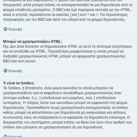
αντικείμενα σε μια δημοσίευση. Η χρήση του BBCode χορηγείται από τον
διαχειριστή, αλλά μπορεί επίσης να απενεργοποιηθεί σε μια δημοσίευση από τη
φόρμα υποβολής μηνύματος. Ο BBCode έχει παρόμοια σύνταξη με την HTML,
αλλά οι εντολές περικλείονται σε αγκύλες [ και ] αντί < και >. Για περισσότερες
πληροφορίες για τον BBCode δείτε τον οδηγό από τη φόρμα δημοσίευσης.
Κορυφή
Μπορώ να χρησιμοποιήσω HTML;
Όχι. Δεν είναι δυνατόν να δημοσιεύσετε HTML σε αυτό το σύστημα συζητήσεων
και να αποδοθεί ως HTML. Περισσότερη μορφοποίηση η οποία μπορεί να
διεξαχθεί χρησιμοποιώντας HTML μπορεί να εφαρμοστεί χρησιμοποιώντας
BBCode αντί αυτού.
Κορυφή
Τι είναι τα Smilies;
Τα Smilies, ή Emoticons, είναι μικρά εικονίδια τα οποία μπορούν να
χρησιμοποιηθούν για να εκφράσουν συναίσθημα χρησιμοποιώντας έναν
σύντομο κώδικα, π.χ. :) υποδηλώνει ευτυχισμένος, ενώ :( υποδηλώνει
λυπημένος. Η πλήρης λίστα των εικονιδίων μπορεί να εμφανιστεί στη φόρμα
δημοσίευσης. Προσπαθήστε να μη χρησιμοποιείτε καταχρηστικώς τα smilies,
καθώς μπορεί να καταστήσουν μια δημοσίευση μη αναγνώσιμη και κάποιος
συντονιστής ίσως να επεξεργαστεί ή να αφαιρέσει τη δημοσίευση ολόκληρη. Ο
διαχειριστής του συστήματος μπορεί επίσης να θέσει ένα όριο στον αριθμό των
smilies που μπορείτε να χρησιμοποιήσετε σε μια δημοσίευση.