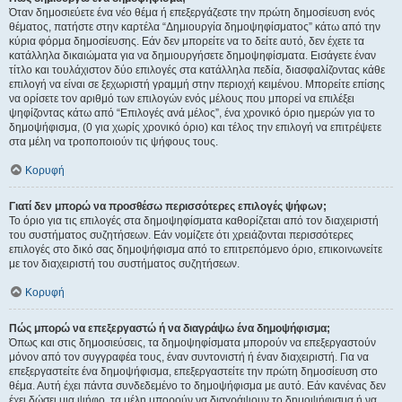
Όταν δημοσιεύετε ένα νέο θέμα ή επεξεργάζεστε την πρώτη δημοσίευση ενός
θέματος, πατήστε στην καρτέλα “Δημιουργία δημοψηφίσματος” κάτω από την
κύρια φόρμα δημοσίευσης. Εάν δεν μπορείτε να το δείτε αυτό, δεν έχετε τα
κατάλληλα δικαιώματα για να δημιουργήσετε δημοψηφίσματα. Εισάγετε έναν
τίτλο και τουλάχιστον δύο επιλογές στα κατάλληλα πεδία, διασφαλίζοντας κάθε
επιλογή να είναι σε ξεχωριστή γραμμή στην περιοχή κειμένου. Μπορείτε επίσης
να ορίσετε τον αριθμό των επιλογών ενός μέλους που μπορεί να επιλέξει
ψηφίζοντας κάτω από “Επιλογές ανά μέλος”, ένα χρονικό όριο ημερών για το
δημοψήφισμα, (0 για χωρίς χρονικό όριο) και τέλος την επιλογή να επιτρέψετε
στα μέλη να τροποποιούν τις ψήφους τους.
Κορυφή
Γιατί δεν μπορώ να προσθέσω περισσότερες επιλογές ψήφων;
Το όριο για τις επιλογές στα δημοψηφίσματα καθορίζεται από τον διαχειριστή
του συστήματος συζητήσεων. Εάν νομίζετε ότι χρειάζονται περισσότερες
επιλογές στο δικό σας δημοψήφισμα από το επιτρεπόμενο όριο, επικοινωνείτε
με τον διαχειριστή του συστήματος συζητήσεων.
Κορυφή
Πώς μπορώ να επεξεργαστώ ή να διαγράψω ένα δημοψήφισμα;
Όπως και στις δημοσιεύσεις, τα δημοψηφίσματα μπορούν να επεξεργαστούν
μόνον από τον συγγραφέα τους, έναν συντονιστή ή έναν διαχειριστή. Για να
επεξεργαστείτε ένα δημοψήφισμα, επεξεργαστείτε την πρώτη δημοσίευση στο
θέμα. Αυτή έχει πάντα συνδεδεμένο το δημοψήφισμα με αυτό. Εάν κανένας δεν
έχει δώσει μια ψήφο, τα μέλη μπορούν να διαγράψουν το δημοψήφισμα ή να