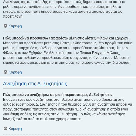
Αναλόγως της υποστήριξης του προτύπου στυλ, δημοσιεύσεις από αυτά τα
μέλη μπορεί να τονίζονται επίσης. Αν προσθέσετε κάποιο μέλος στη λίστα
εχθρών, οποιεσδήποτε δημοσιεύσεις θα κάνει αυτό θα αποκρύπτονται ως
προεπιλογή.
Κορυφή
Πώς μπορώ να προσθέσω / αφαιρέσω μέλη στις λίστες Φίλων και Εχθρών;
Μπορείτε να προσθέσετε μέλη στις λίστες με δύο τρόπους. Στο προφίλ του κάθε
μέλους, υπάρχει ένας σύνδεσμος για να το προσθέσετε στη λίστα σας είτε των
Φίλων, είτε των Εχθρών. Εναλλακτικά, από τον Πίνακα Ελέγχου Μέλους,
μπορείτε κατευθείαν να προσθέσετε μέλη εισάγοντας το όνομα τους. Μπορείτε
επίσης να αφαιρέσετε μέλη από τη λίστα σας χρησιμοποιώντας την ίδια σελίδα.
Κορυφή
Αναζήτηση στις Δ. Συζητήσεις
Πώς μπορώ να αναζητήσω σε μια ή περισσότερες Δ. Συζητήσεις;
Εισάγετε έναν όρο αναζήτησης στο πλαίσιο αναζήτησης που βρίσκεται στις
σελίδες ευρετηρίου, Δ. Συζήτησης ή του θέματος. Σύνθετη αναζήτηση μπορεί να
πραγματοποιηθεί πατώντας στον σύνδεσμο “Ειδική αναζήτηση” η οποία είναι
διαθέσιμη σε όλες τις σελίδες στη Δ. Συζήτηση. Το πώς να κάνετε αναζήτηση
ίσως εξαρτάται από το στυλ που χρησιμοποιείτε.
Κορυφή