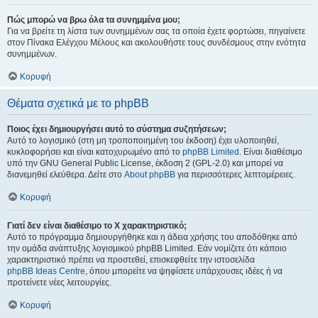
Πώς μπορώ να βρω όλα τα συνημμένα μου;
Για να βρείτε τη λίστα των συνημμένων σας τα οποία έχετε φορτώσει, πηγαίνετε
στον Πίνακα Ελέγχου Μέλους και ακολουθήστε τους συνδέσμους στην ενότητα
συνημμένων.
Κορυφή
Θέματα σχετικά με το phpBB
Ποιος έχει δημιουργήσει αυτό το σύστημα συζητήσεων;
Αυτό το λογισμικό (στη μη τροποποιημένη του έκδοση) έχει υλοποιηθεί,
κυκλοφορήσει και είναι κατοχυρωμένο από το
phpBB Limited
. Είναι διαθέσιμο
υπό την GNU General Public License, έκδοση 2 (GPL-2.0) και μπορεί να
διανεμηθεί ελεύθερα. Δείτε στο
About phpBB
για περισσότερες λεπτομέρειες.
Κορυφή
Γιατί δεν είναι διαθέσιμο το Χ χαρακτηριστικό;
Αυτό το πρόγραμμα δημιουργήθηκε και η άδεια χρήσης του αποδόθηκε από
την ομάδα ανάπτυξης λογισμικού phpBB Limited. Εάν νομίζετε ότι κάποιο
χαρακτηριστικό πρέπει να προστεθεί, επισκεφθείτε την ιστοσελίδα
phpBB Ideas Centre
, όπου μπορείτε να ψηφίσετε υπάρχουσες ιδέες ή να
προτείνετε νέες λειτουργίες.
Κορυφή