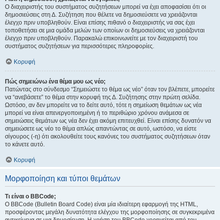
Ο διαχειριστής του συστήματος συζητήσεων μπορεί να έχει αποφασίσει ότι οι
δημοσιεύσεις στη Δ. Συζήτηση που θέλετε να δημοσιεύσετε να χρειάζονται
έλεγχο πριν υποβληθούν. Είναι επίσης πιθανό ο διαχειριστής να σας έχει
τοποθετήσει σε μια ομάδα μελών των οποίων οι δημοσιεύσεις να χρειάζονται
έλεγχο πριν υποβληθούν. Παρακαλώ επικοινωνείτε με τον διαχειριστή του
συστήματος συζητήσεων για περισσότερες πληροφορίες.
Κορυφή
Πώς σημειώνω ένα θέμα μου ως νέο;
Πατώντας στο σύνδεσμο “Σημειώστε το θέμα ως νέο” όταν τον βλέπετε, μπορείτε
να “ανεβάσετε” το θέμα στην κορυφή της Δ. Συζήτησης στην πρώτη σελίδα.
Ωστόσο, αν δεν μπορείτε να το δείτε αυτό, τότε η σημείωση θεμάτων ως νέα
μπορεί να είναι απενεργοποιημένη ή το περιθώριο χρόνου ανάμεσα σε
σημειώσεις θεμάτων ως νέα δεν έχει ακόμη επιτευχθεί. Είναι επίσης δυνατόν να
σημειώσετε ως νέο το θέμα απλώς απαντώντας σε αυτό, ωστόσο, να είστε
σίγουρος (-η) ότι ακολουθείτε τους κανόνες του συστήματος συζητήσεων όταν
το κάνετε αυτό.
Κορυφή
Μορφοποίηση και τύποι θεμάτων
Τι είναι ο BBCode;
Ο BBCode (Bulletin Board Code) είναι μία ιδιαίτερη εφαρμογή της HTML,
προσφέροντας μεγάλη δυνατότητα ελέγχου της μορφοποίησης σε συγκεκριμένα