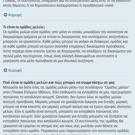
Γενικώς, οι συντονιστές υπάρχουν για να αποτρέπουν μέλη από το να βγαίνουν
εκτός θέματος ή να δημοσιεύουν καταχρηστικό ή προσβλητικό υλικό.
Κορυφή
Τι είναι οι ομάδες μελών;
Οι ομάδες μελών είναι ομάδες από μέλη οι οποίες μοιράζουν την κοινότητα σε
διαχειρίσιμα τμήματα με τα οποία οι διαχειριστές του συστήματος συζητήσεων
μπορούν να εργαστούν. Κάθε μέλος μπορεί να ανήκει σε διάφορες ομάδες και
σε κάθε ομάδα μπορεί να έχουν ανατεθεί επιμέρους δικαιώματα πρόσβασης.
Αυτό παρέχει έναν εύκολο τρόπο σε διαχειριστές να αλλάξουν τα δικαιώματα για
πολλά μέλη ταυτόχρονα, όπως είναι αλλαγή δικαιωμάτων συντονιστή ή
χορήγηση στα μέλη πρόσβαση σε μια ιδιωτική συζήτηση.
Κορυφή
Πού είναι οι ομάδες μελών και πώς μπορώ να συμμετάσχω σε μια;
Μπορείτε να δείτε όλες τις ομάδες μελών μέσω του συνδέσμου “Ομάδες μελών”
στον Πίνακα Ελέγχου Μέλους. Εάν επιθυμείτε να ενταχθείτε σε μια, προχωρήστε
πατώντας το κατάλληλο κουμπί. Ωστόσο, δεν έχουν όλες οι ομάδες μελών
ανοιχτή πρόσβαση. Μερικές μπορεί να χρειάζονται έγκριση για ένταξη, μερικές
μπορεί να είναι κλειστές και μερικές μπορεί ακόμη και να έχουν κρυφές ιδιότητες
μελών. Εάν η ομάδα είναι ανοιχτή, μπορείτε να ενταχθείτε πατώντας στο
κατάλληλο κουμπί. Εάν χρειάζεται έγκριση για ένταξη μπορείτε να ζητήσετε να
ενταχθείτε πατώντας στο κατάλληλο κουμπί. Ο συντονιστής της ομάδας θα
χρειαστεί να εγκρίνει το αίτημα σας και ίσως σας ρωτήσει γιατί θέλετε να
ενταχθείτε στην ομάδα. Παρακαλώ μην παρενοχλήσετε τον συντονιστή ομάδας