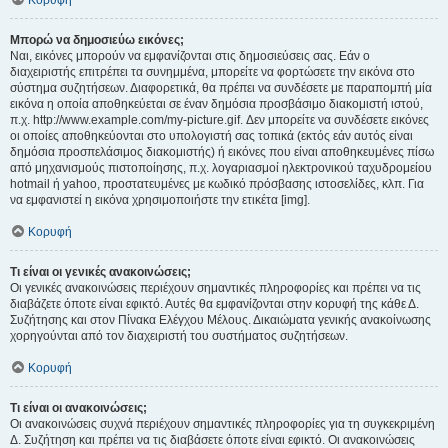
Κορυφή
Μπορώ να δημοσιεύω εικόνες;
Ναι, εικόνες μπορούν να εμφανίζονται στις δημοσιεύσεις σας. Εάν ο
διαχειριστής επιτρέπει τα συνημμένα, μπορείτε να φορτώσετε την εικόνα στο
σύστημα συζητήσεων. Διαφορετικά, θα πρέπει να συνδέσετε με παραπομπή μία
εικόνα η οποία αποθηκεύεται σε έναν δημόσια προσβάσιμο διακομιστή ιστού,
π.χ. http://www.example.com/my-picture.gif. Δεν μπορείτε να συνδέσετε εικόνες
οι οποίες αποθηκεύονται στο υπολογιστή σας τοπικά (εκτός εάν αυτός είναι
δημόσια προσπελάσιμος διακομιστής) ή εικόνες που είναι αποθηκευμένες πίσω
από μηχανισμούς πιστοποίησης, π.χ. λογαριασμοί ηλεκτρονικού ταχυδρομείου
hotmail ή yahoo, προστατευμένες με κωδικό πρόσβασης ιστοσελίδες, κλπ. Για
να εμφανιστεί η εικόνα χρησιμοποιήστε την ετικέτα [img].
Κορυφή
Τι είναι οι γενικές ανακοινώσεις;
Οι γενικές ανακοινώσεις περιέχουν σημαντικές πληροφορίες και πρέπει να τις
διαβάζετε όποτε είναι εφικτό. Αυτές θα εμφανίζονται στην κορυφή της κάθε Δ.
Συζήτησης και στον Πίνακα Ελέγχου Μέλους. Δικαιώματα γενικής ανακοίνωσης
χορηγούνται από τον διαχειριστή του συστήματος συζητήσεων.
Κορυφή
Τι είναι οι ανακοινώσεις;
Οι ανακοινώσεις συχνά περιέχουν σημαντικές πληροφορίες για τη συγκεκριμένη
Δ. Συζήτηση και πρέπει να τις διαβάσετε όποτε είναι εφικτό. Οι ανακοινώσεις