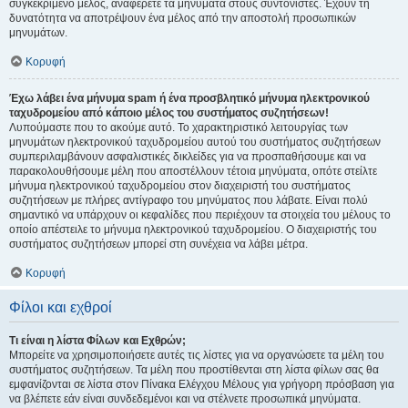
συγκεκριμένο μέλος, αναφέρετε τα μηνύματα στους συντονιστές. Έχουν τη
δυνατότητα να αποτρέψουν ένα μέλος από την αποστολή προσωπικών
μηνυμάτων.
Κορυφή
Έχω λάβει ένα μήνυμα spam ή ένα προσβλητικό μήνυμα ηλεκτρονικού
ταχυδρομείου από κάποιο μέλος του συστήματος συζητήσεων!
Λυπούμαστε που το ακούμε αυτό. Το χαρακτηριστικό λειτουργίας των
μηνυμάτων ηλεκτρονικού ταχυδρομείου αυτού του συστήματος συζητήσεων
συμπεριλαμβάνουν ασφαλιστικές δικλείδες για να προσπαθήσουμε και να
παρακολουθήσουμε μέλη που αποστέλλουν τέτοια μηνύματα, οπότε στείλτε
μήνυμα ηλεκτρονικού ταχυδρομείου στον διαχειριστή του συστήματος
συζητήσεων με πλήρες αντίγραφο του μηνύματος που λάβατε. Είναι πολύ
σημαντικό να υπάρχουν οι κεφαλίδες που περιέχουν τα στοιχεία του μέλους το
οποίο απέστειλε το μήνυμα ηλεκτρονικού ταχυδρομείου. Ο διαχειριστής του
συστήματος συζητήσεων μπορεί στη συνέχεια να λάβει μέτρα.
Κορυφή
Φίλοι και εχθροί
Τι είναι η λίστα Φίλων και Εχθρών;
Μπορείτε να χρησιμοποιήσετε αυτές τις λίστες για να οργανώσετε τα μέλη του
συστήματος συζητήσεων. Τα μέλη που προστίθενται στη λίστα φίλων σας θα
εμφανίζονται σε λίστα στον Πίνακα Ελέγχου Μέλους για γρήγορη πρόσβαση για
να βλέπετε εάν είναι συνδεδεμένοι και να στέλνετε προσωπικά μηνύματα.