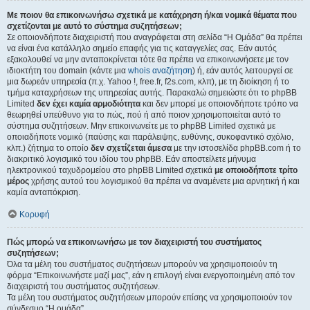
Με ποιον θα επικοινωνήσω σχετικά με κατάχρηση ή/και νομικά θέματα που
σχετίζονται με αυτό το σύστημα συζητήσεων;
Σε οποιονδήποτε διαχειριστή που αναγράφεται στη σελίδα “Η Ομάδα” θα πρέπει
να είναι ένα κατάλληλο σημείο επαφής για τις καταγγελίες σας. Εάν αυτός
εξακολουθεί να μην ανταποκρίνεται τότε θα πρέπει να επικοινωνήσετε με τον
ιδιοκτήτη του domain (κάντε μια
whois αναζήτηση
) ή, εάν αυτός λειτουργεί σε
μια δωρεάν υπηρεσία (π.χ. Yahoo !, free.fr, f2s.com, κλπ), με τη διοίκηση ή το
τμήμα καταχρήσεων της υπηρεσίας αυτής. Παρακαλώ σημειώστε ότι το phpBB
Limited
δεν έχει καμία αρμοδιότητα
και δεν μπορεί με οποιονδήποτε τρόπο να
θεωρηθεί υπεύθυνο για το πώς, πού ή από ποιον χρησιμοποιείται αυτό το
σύστημα συζητήσεων. Μην επικοινωνείτε με το phpBB Limited σχετικά με
οποιαδήποτε νομικό (παύσης και παράλειψης, ευθύνης, συκοφαντικό σχόλιο,
κλπ.) ζήτημα το οποίο
δεν σχετίζεται άμεσα
με την ιστοσελίδα phpBB.com ή το
διακριτικό λογισμικό του ιδίου του phpBB. Εάν αποστείλετε μήνυμα
ηλεκτρονικού ταχυδρομείου στο phpBB Limited σχετικά
με οποιοδήποτε τρίτο
μέρος
χρήσης αυτού του λογισμικού θα πρέπει να αναμένετε μια αρνητική ή και
καμία ανταπόκριση.
Κορυφή
Πώς μπορώ να επικοινωνήσω με τον διαχειριστή του συστήματος
συζητήσεων;
Όλα τα μέλη του συστήματος συζητήσεων μπορούν να χρησιμοποιούν τη
φόρμα “Επικοινωνήστε μαζί μας”, εάν η επιλογή είναι ενεργοποιημένη από τον
διαχειριστή του συστήματος συζητήσεων.
Τα μέλη του συστήματος συζητήσεων μπορούν επίσης να χρησιμοποιούν τον
σύνδεσμο “Η ομάδα”.