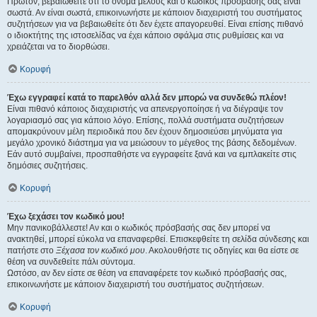
Πρώτον, βεβαιωθείτε ότι το όνομα μέλους και ο κωδικός πρόσβασής σας είναι
σωστά. Αν είναι σωστά, επικοινωνήστε με κάποιον διαχειριστή του συστήματος
συζητήσεων για να βεβαιωθείτε ότι δεν έχετε απαγορευθεί. Είναι επίσης πιθανό
ο ιδιοκτήτης της ιστοσελίδας να έχει κάποιο σφάλμα στις ρυθμίσεις και να
χρειάζεται να το διορθώσει.
Κορυφή
Έχω εγγραφεί κατά το παρελθόν αλλά δεν μπορώ να συνδεθώ πλέον!
Είναι πιθανό κάποιος διαχειριστής να απενεργοποίησε ή να διέγραψε τον
λογαριασμό σας για κάποιο λόγο. Επίσης, πολλά συστήματα συζητήσεων
απομακρύνουν μέλη περιοδικά που δεν έχουν δημοσιεύσει μηνύματα για
μεγάλο χρονικό διάστημα για να μειώσουν το μέγεθος της βάσης δεδομένων.
Εάν αυτό συμβαίνει, προσπαθήστε να εγγραφείτε ξανά και να εμπλακείτε στις
δημόσιες συζητήσεις.
Κορυφή
Έχω ξεχάσει τον κωδικό μου!
Μην πανικοβάλλεστε! Αν και ο κωδικός πρόσβασής σας δεν μπορεί να
ανακτηθεί, μπορεί εύκολα να επαναφερθεί. Επισκεφθείτε τη σελίδα σύνδεσης και
πατήστε στο
Ξέχασα τον κωδικό μου
. Ακολουθήστε τις οδηγίες και θα είστε σε
θέση να συνδεθείτε πάλι σύντομα.
Ωστόσο, αν δεν είστε σε θέση να επαναφέρετε τον κωδικό πρόσβασής σας,
επικοινωνήστε με κάποιον διαχειριστή του συστήματος συζητήσεων.
Κορυφή