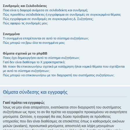
Συνδρομές και Σελιδοδείκτες
Ποια είναι η διαφορά ανάμεσα σε σελιδοδείκτη και συνδρομή;
Πώς προσθέτω σελιδοδείκτες ή εγγράφομαι σε συνδρομές σε συγκεκριμένα θέματα;
Πώς εγγράφομαι σε συνδρομές σε συγκεκριμένες Δ. Συζητήσεις;
Πώς αφαιρώ τις συνδρομές μου;
Συνημμένα
Τι συνημμένα επιτρέπονται σε αυτό το σύστημα συζητήσεων;
Πώς μπορώ να βρω όλα τα συνημμένα μου;
Θέματα σχετικά με το phpBB
Ποιος έχει δημιουργήσει αυτό το σύστημα συζητήσεων;
Γιατί δεν είναι διαθέσιμο το Χ χαρακτηριστικό;
Με ποιον θα επικοινωνήσω σχετικά με κατάχρηση ή/και νομικά θέματα που σχετίζονται
με αυτό το σύστημα συζητήσεων;
Πώς μπορώ να επικοινωνήσω με τον διαχειριστή του συστήματος συζητήσεων;
Θέματα σύνδεσης και εγγραφής
Γιατί πρέπει να εγγραφώ;
Ίσως να μην είναι απαραίτητο, εναπόκειται στον διαχειριστή του συστήματος
συζητήσεων ως προς το αν θα πρέπει να εγγραφείτε προκειμένου να αναρτήσετε
μηνύματα. Ωστόσο, η εγγραφή θα σας δώσει πρόσβαση σε πρόσθετες
υπηρεσίες που δεν είναι διαθέσιμες σε επισκέπτες όπως ο καθορισμός εικόνων
μελών (avatars), προσωπικά μηνύματα, αποστολή και λήψη μηνυμάτων