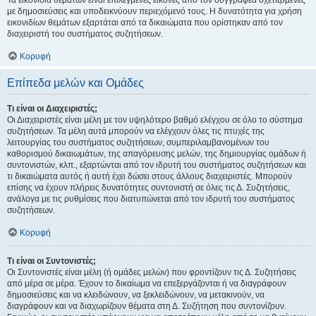
Τα εικονίδια θεμάτων είναι επιλεγμένες εικόνες από τον συγγραφέα σχετιζόμενες
με δημοσιεύσεις και υποδεικνύουν περιεχόμενό τους. Η δυνατότητα για χρήση
εικονιδίων θεμάτων εξαρτάται από τα δικαιώματα που ορίστηκαν από τον
διαχειριστή του συστήματος συζητήσεων.
Κορυφή
Επίπεδα μελών και Ομάδες
Τι είναι οι Διαχειριστές;
Οι Διαχειριστές είναι μέλη με τον υψηλότερο βαθμό ελέγχου σε όλο το σύστημα
συζητήσεων. Τα μέλη αυτά μπορούν να ελέγχουν όλες τις πτυχές της
λειτουργίας του συστήματος συζητήσεων, συμπεριλαμβανομένων του
καθορισμού δικαιωμάτων, της απαγόρευσης μελών, της δημιουργίας ομάδων ή
συντονιστών, κλπ., εξαρτώνται από τον ιδρυτή του συστήματος συζητήσεων και
τι δικαιώματα αυτός ή αυτή έχει δώσει στους άλλους διαχειριστές. Μπορούν
επίσης να έχουν πλήρεις δυνατότητες συντονιστή σε όλες τις Δ. Συζητήσεις,
ανάλογα με τις ρυθμίσεις που διατυπώνεται από τον ιδρυτή του συστήματος
συζητήσεων.
Κορυφή
Τι είναι οι Συντονιστές;
Οι Συντονιστές είναι μέλη (ή ομάδες μελών) που φροντίζουν τις Δ. Συζητήσεις
από μέρα σε μέρα. Έχουν το δικαίωμα να επεξεργάζονται ή να διαγράφουν
δημοσιεύσεις και να κλειδώνουν, να ξεκλειδώνουν, να μετακινούν, να
διαγράφουν και να διαχωρίζουν θέματα στη Δ. Συζήτηση που συντονίζουν.