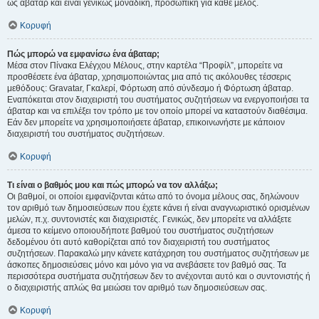
ως άβαταρ και είναι γενικώς μοναδική, προσωπική για κάθε μέλος.
Κορυφή
Πώς μπορώ να εμφανίσω ένα άβαταρ;
Μέσα στον Πίνακα Ελέγχου Μέλους, στην καρτέλα “Προφίλ”, μπορείτε να
προσθέσετε ένα άβαταρ, χρησιμοποιώντας μια από τις ακόλουθες τέσσερις
μεθόδους: Gravatar, Γκαλερί, Φόρτωση από σύνδεσμο ή Φόρτωση άβαταρ.
Εναπόκειται στον διαχειριστή του συστήματος συζητήσεων να ενεργοποιήσει τα
άβαταρ και να επιλέξει τον τρόπο με τον οποίο μπορεί να καταστούν διαθέσιμα.
Εάν δεν μπορείτε να χρησιμοποιήσετε άβαταρ, επικοινωνήστε με κάποιον
διαχειριστή του συστήματος συζητήσεων.
Κορυφή
Τι είναι ο βαθμός μου και πώς μπορώ να τον αλλάξω;
Οι βαθμοί, οι οποίοι εμφανίζονται κάτω από το όνομα μέλους σας, δηλώνουν
τον αριθμό των δημοσιεύσεων που έχετε κάνει ή είναι αναγνωριστικό ορισμένων
μελών, π.χ. συντονιστές και διαχειριστές. Γενικώς, δεν μπορείτε να αλλάξετε
άμεσα το κείμενο οποιουδήποτε βαθμού του συστήματος συζητήσεων
δεδομένου ότι αυτό καθορίζεται από τον διαχειριστή του συστήματος
συζητήσεων. Παρακαλώ μην κάνετε κατάχρηση του συστήματος συζητήσεων με
άσκοπες δημοσιεύσεις μόνο και μόνο για να ανεβάσετε τον βαθμό σας. Τα
περισσότερα συστήματα συζητήσεων δεν το ανέχονται αυτό και ο συντονιστής ή
ο διαχειριστής απλώς θα μειώσει τον αριθμό των δημοσιεύσεων σας.
Κορυφή