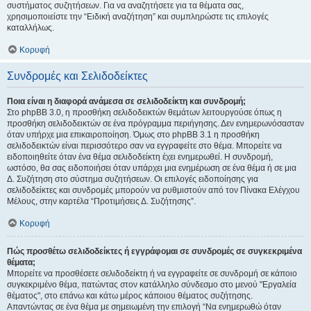
συστήματος συζητήσεων. Για να αναζητήσετε για τα θέματα σας,
χρησιμοποιείστε την “Ειδική αναζήτηση” και συμπληρώστε τις επιλογές
καταλλήλως.
Κορυφή
Συνδρομές και Σελιδοδείκτες
Ποια είναι η διαφορά ανάμεσα σε σελιδοδείκτη και συνδρομή;
Στο phpBB 3.0, η προσθήκη σελιδοδεικτών θεμάτων λειτουργούσε όπως η
προσθήκη σελιδοδεικτών σε ένα πρόγραμμα περιήγησης. Δεν ενημερωνόσασταν
όταν υπήρχε μια επικαιροποίηση. Όμως στο phpBB 3.1 η προσθήκη
σελιδοδεικτών είναι περισσότερο σαν να εγγραφείτε στο θέμα. Μπορείτε να
ειδοποιηθείτε όταν ένα θέμα σελιδοδείκτη έχει ενημερωθεί. Η συνδρομή,
ωστόσο, θα σας ειδοποιήσει όταν υπάρχει μια ενημέρωση σε ένα θέμα ή σε μια
Δ. Συζήτηση στο σύστημα συζητήσεων. Οι επιλογές ειδοποίησης για
σελιδοδείκτες και συνδρομές μπορούν να ρυθμιστούν από τον Πίνακα Ελέγχου
Μέλους, στην καρτέλα “Προτιμήσεις Δ. Συζήτησης”.
Κορυφή
Πώς προσθέτω σελιδοδείκτες ή εγγράφομαι σε συνδρομές σε συγκεκριμένα
θέματα;
Μπορείτε να προσθέσετε σελιδοδείκτη ή να εγγραφείτε σε συνδρομή σε κάποιο
συγκεκριμένο θέμα, πατώντας στον κατάλληλο σύνδεσμο στο μενού "Εργαλεία
θέματος", στο επάνω και κάτω μέρος κάποιου θέματος συζήτησης.
Απαντώντας σε ένα θέμα με σημειωμένη την επιλογή “Να ενημερωθώ όταν