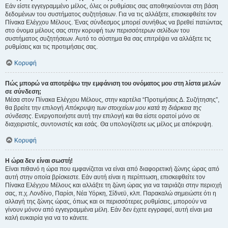
Εάν είστε εγγεγραμμένο μέλος, όλες οι ρυθμίσεις σας αποθηκεύονται στη βάση
δεδομένων του συστήματος συζητήσεων. Για να τις αλλάξετε, επισκεφθείτε τον
Πίνακα Ελέγχου Μέλους. Ένας σύνδεσμος μπορεί συνήθως να βρεθεί πατώντας
στο όνομα μέλους σας στην κορυφή των περισσότερων σελίδων του
συστήματος συζητήσεων. Αυτό το σύστημα θα σας επιτρέψει να αλλάξετε τις
ρυθμίσεις και τις προτιμήσεις σας.
Κορυφή
Πώς μπορώ να αποτρέψω την εμφάνιση του ονόματος μου στη λίστα μελών
σε σύνδεση;
Μέσα στον Πίνακα Ελέγχου Μέλους, στην καρτέλα “Προτιμήσεις Δ. Συζήτησης”,
θα βρείτε την επιλογή
Απόκρυψη των στοιχείων μου κατά τη διάρκεια της
σύνδεσης
. Ενεργοποιήστε αυτή την επιλογή και θα είστε ορατοί μόνο σε
διαχειριστές, συντονιστές και εσάς. Θα υπολογίζεστε ως μέλος με απόκρυψη.
Κορυφή
Η ώρα δεν είναι σωστή!
Είναι πιθανό η ώρα που εμφανίζεται να είναι από διαφορετική ζώνης ώρας από
αυτή στην οποία βρίσκεστε. Εάν αυτή είναι η περίπτωση, επισκεφθείτε τον
Πίνακα Ελέγχου Μέλους και αλλάξτε τη ζώνη ώρας για να ταιριάζει στην περιοχή
σας, π.χ. Λονδίνο, Παρίσι, Νέα Υόρκη, Σίδνεϋ, κλπ. Παρακαλώ σημειώστε ότι η
αλλαγή της ζώνης ώρας, όπως και οι περισσότερες ρυθμίσεις, μπορούν να
γίνουν μόνον από εγγεγραμμένα μέλη. Εάν δεν έχετε εγγραφεί, αυτή είναι μια
καλή ευκαιρία για να το κάνετε.