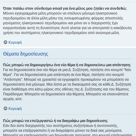
Όταν πατάω στον σύνδεσμο email για ένα μέλος μου ζητάει να συνδεθώ;
Μόνον εγγεγραμμένα μέλη μπορούν να στείλουν μήνυμα ηλεκτρονικού
ταχυδρομείου σε άλλα μέλη μέσω της ενσωματωμένης φόρμας αποστολής
μηνύματος ηλεκτρονικού ταχυδρομείου και μόνο αν ο διαχειριστής έχει
ενεργοποιήσει αυτή τη δυνατότητα. Αυτό γίνεται για να αποτραπεί η κακόβουλη
χρήση του συστήματος ηλεκτρονικού ταχυδρομείου από ανώνυμα μέλη.
Κορυφή
Θέματα δημοσίευσης
Πώς μπορώ να δημιουργήσω ένα νέο θέμα ή να δημοσιεύσω μια απάντηση;
Για να δημοσιεύσετε ένα νέο θέμα σε μια Δ. Συζήτηση, πατήστε στο κουμπί “Νέο
θέμα”. Για να δημοσιεύσετε μια απάντηση σε ένα θέμα, πατήστε στο κουμπί
“Απάντηση”. Μπορεί να χρειαστεί να εγγραφείτε προκειμένου να μπορέσετε να
δημοσιεύσετε ένα μήνυμα. Μια λίστα με τα δικαιώματά σας σε κάθε Δ. Συζήτηση
είναι διαθέσιμη στο κάτω μέρος στις οθόνες της Δ. Συζήτησης και του θέματος.
Παράδειγμα: Μπορείτε να δημοσιεύετε νέα θέματα, Μπορείτε να επισυνάπτετε
αρχεία, κλπ.
Κορυφή
Πώς μπορώ να επεξεργαστώ ή να διαγράψω μια δημοσίευση;
Εάν δεν είστε διαχειριστής του συστήματος συζητήσεων ή συντονιστής,
μπορείτε να επεξεργαστείτε ή να διαγράψετε μόνον τα δικά σας μηνύματα.
Μπορείτε να επεξεργαστείτε μια δημοσίευση πατώντας στο κουμπί επεξεργασίας