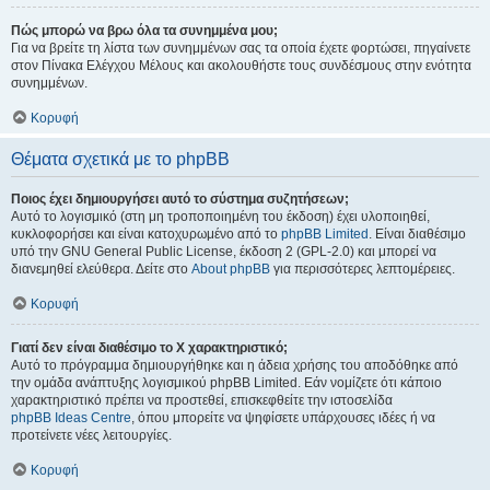
Πώς μπορώ να βρω όλα τα συνημμένα μου;
Για να βρείτε τη λίστα των συνημμένων σας τα οποία έχετε φορτώσει, πηγαίνετε
στον Πίνακα Ελέγχου Μέλους και ακολουθήστε τους συνδέσμους στην ενότητα
συνημμένων.
Κορυφή
Θέματα σχετικά με το phpBB
Ποιος έχει δημιουργήσει αυτό το σύστημα συζητήσεων;
Αυτό το λογισμικό (στη μη τροποποιημένη του έκδοση) έχει υλοποιηθεί,
κυκλοφορήσει και είναι κατοχυρωμένο από το
phpBB Limited
. Είναι διαθέσιμο
υπό την GNU General Public License, έκδοση 2 (GPL-2.0) και μπορεί να
διανεμηθεί ελεύθερα. Δείτε στο
About phpBB
για περισσότερες λεπτομέρειες.
Κορυφή
Γιατί δεν είναι διαθέσιμο το Χ χαρακτηριστικό;
Αυτό το πρόγραμμα δημιουργήθηκε και η άδεια χρήσης του αποδόθηκε από
την ομάδα ανάπτυξης λογισμικού phpBB Limited. Εάν νομίζετε ότι κάποιο
χαρακτηριστικό πρέπει να προστεθεί, επισκεφθείτε την ιστοσελίδα
phpBB Ideas Centre
, όπου μπορείτε να ψηφίσετε υπάρχουσες ιδέες ή να
προτείνετε νέες λειτουργίες.
Κορυφή