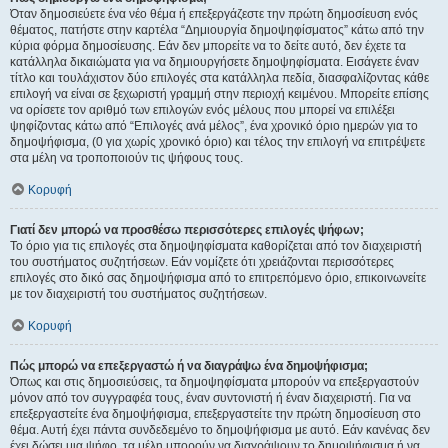
Όταν δημοσιεύετε ένα νέο θέμα ή επεξεργάζεστε την πρώτη δημοσίευση ενός
θέματος, πατήστε στην καρτέλα “Δημιουργία δημοψηφίσματος” κάτω από την
κύρια φόρμα δημοσίευσης. Εάν δεν μπορείτε να το δείτε αυτό, δεν έχετε τα
κατάλληλα δικαιώματα για να δημιουργήσετε δημοψηφίσματα. Εισάγετε έναν
τίτλο και τουλάχιστον δύο επιλογές στα κατάλληλα πεδία, διασφαλίζοντας κάθε
επιλογή να είναι σε ξεχωριστή γραμμή στην περιοχή κειμένου. Μπορείτε επίσης
να ορίσετε τον αριθμό των επιλογών ενός μέλους που μπορεί να επιλέξει
ψηφίζοντας κάτω από “Επιλογές ανά μέλος”, ένα χρονικό όριο ημερών για το
δημοψήφισμα, (0 για χωρίς χρονικό όριο) και τέλος την επιλογή να επιτρέψετε
στα μέλη να τροποποιούν τις ψήφους τους.
Κορυφή
Γιατί δεν μπορώ να προσθέσω περισσότερες επιλογές ψήφων;
Το όριο για τις επιλογές στα δημοψηφίσματα καθορίζεται από τον διαχειριστή
του συστήματος συζητήσεων. Εάν νομίζετε ότι χρειάζονται περισσότερες
επιλογές στο δικό σας δημοψήφισμα από το επιτρεπόμενο όριο, επικοινωνείτε
με τον διαχειριστή του συστήματος συζητήσεων.
Κορυφή
Πώς μπορώ να επεξεργαστώ ή να διαγράψω ένα δημοψήφισμα;
Όπως και στις δημοσιεύσεις, τα δημοψηφίσματα μπορούν να επεξεργαστούν
μόνον από τον συγγραφέα τους, έναν συντονιστή ή έναν διαχειριστή. Για να
επεξεργαστείτε ένα δημοψήφισμα, επεξεργαστείτε την πρώτη δημοσίευση στο
θέμα. Αυτή έχει πάντα συνδεδεμένο το δημοψήφισμα με αυτό. Εάν κανένας δεν
έχει δώσει μια ψήφο, τα μέλη μπορούν να διαγράψουν το δημοψήφισμα ή να