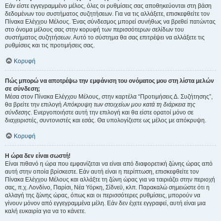
Εάν είστε εγγεγραμμένο μέλος, όλες οι ρυθμίσεις σας αποθηκεύονται στη βάση
δεδομένων του συστήματος συζητήσεων. Για να τις αλλάξετε, επισκεφθείτε τον
Πίνακα Ελέγχου Μέλους. Ένας σύνδεσμος μπορεί συνήθως να βρεθεί πατώντας
στο όνομα μέλους σας στην κορυφή των περισσότερων σελίδων του
συστήματος συζητήσεων. Αυτό το σύστημα θα σας επιτρέψει να αλλάξετε τις
ρυθμίσεις και τις προτιμήσεις σας.
Κορυφή
Πώς μπορώ να αποτρέψω την εμφάνιση του ονόματος μου στη λίστα μελών
σε σύνδεση;
Μέσα στον Πίνακα Ελέγχου Μέλους, στην καρτέλα “Προτιμήσεις Δ. Συζήτησης”,
θα βρείτε την επιλογή
Απόκρυψη των στοιχείων μου κατά τη διάρκεια της
σύνδεσης
. Ενεργοποιήστε αυτή την επιλογή και θα είστε ορατοί μόνο σε
διαχειριστές, συντονιστές και εσάς. Θα υπολογίζεστε ως μέλος με απόκρυψη.
Κορυφή
Η ώρα δεν είναι σωστή!
Είναι πιθανό η ώρα που εμφανίζεται να είναι από διαφορετική ζώνης ώρας από
αυτή στην οποία βρίσκεστε. Εάν αυτή είναι η περίπτωση, επισκεφθείτε τον
Πίνακα Ελέγχου Μέλους και αλλάξτε τη ζώνη ώρας για να ταιριάζει στην περιοχή
σας, π.χ. Λονδίνο, Παρίσι, Νέα Υόρκη, Σίδνεϋ, κλπ. Παρακαλώ σημειώστε ότι η
αλλαγή της ζώνης ώρας, όπως και οι περισσότερες ρυθμίσεις, μπορούν να
γίνουν μόνον από εγγεγραμμένα μέλη. Εάν δεν έχετε εγγραφεί, αυτή είναι μια
καλή ευκαιρία για να το κάνετε.