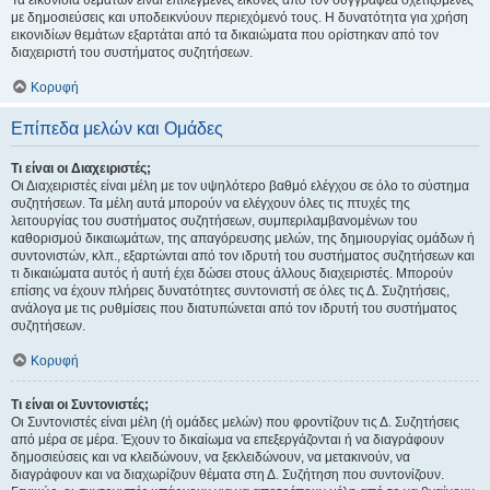
Τα εικονίδια θεμάτων είναι επιλεγμένες εικόνες από τον συγγραφέα σχετιζόμενες
με δημοσιεύσεις και υποδεικνύουν περιεχόμενό τους. Η δυνατότητα για χρήση
εικονιδίων θεμάτων εξαρτάται από τα δικαιώματα που ορίστηκαν από τον
διαχειριστή του συστήματος συζητήσεων.
Κορυφή
Επίπεδα μελών και Ομάδες
Τι είναι οι Διαχειριστές;
Οι Διαχειριστές είναι μέλη με τον υψηλότερο βαθμό ελέγχου σε όλο το σύστημα
συζητήσεων. Τα μέλη αυτά μπορούν να ελέγχουν όλες τις πτυχές της
λειτουργίας του συστήματος συζητήσεων, συμπεριλαμβανομένων του
καθορισμού δικαιωμάτων, της απαγόρευσης μελών, της δημιουργίας ομάδων ή
συντονιστών, κλπ., εξαρτώνται από τον ιδρυτή του συστήματος συζητήσεων και
τι δικαιώματα αυτός ή αυτή έχει δώσει στους άλλους διαχειριστές. Μπορούν
επίσης να έχουν πλήρεις δυνατότητες συντονιστή σε όλες τις Δ. Συζητήσεις,
ανάλογα με τις ρυθμίσεις που διατυπώνεται από τον ιδρυτή του συστήματος
συζητήσεων.
Κορυφή
Τι είναι οι Συντονιστές;
Οι Συντονιστές είναι μέλη (ή ομάδες μελών) που φροντίζουν τις Δ. Συζητήσεις
από μέρα σε μέρα. Έχουν το δικαίωμα να επεξεργάζονται ή να διαγράφουν
δημοσιεύσεις και να κλειδώνουν, να ξεκλειδώνουν, να μετακινούν, να
διαγράφουν και να διαχωρίζουν θέματα στη Δ. Συζήτηση που συντονίζουν.