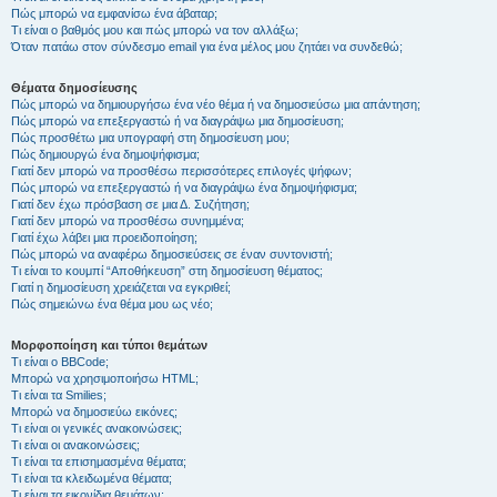
Πώς μπορώ να εμφανίσω ένα άβαταρ;
Τι είναι ο βαθμός μου και πώς μπορώ να τον αλλάξω;
Όταν πατάω στον σύνδεσμο email για ένα μέλος μου ζητάει να συνδεθώ;
Θέματα δημοσίευσης
Πώς μπορώ να δημιουργήσω ένα νέο θέμα ή να δημοσιεύσω μια απάντηση;
Πώς μπορώ να επεξεργαστώ ή να διαγράψω μια δημοσίευση;
Πώς προσθέτω μια υπογραφή στη δημοσίευση μου;
Πώς δημιουργώ ένα δημοψήφισμα;
Γιατί δεν μπορώ να προσθέσω περισσότερες επιλογές ψήφων;
Πώς μπορώ να επεξεργαστώ ή να διαγράψω ένα δημοψήφισμα;
Γιατί δεν έχω πρόσβαση σε μια Δ. Συζήτηση;
Γιατί δεν μπορώ να προσθέσω συνημμένα;
Γιατί έχω λάβει μια προειδοποίηση;
Πώς μπορώ να αναφέρω δημοσιεύσεις σε έναν συντονιστή;
Τι είναι το κουμπί “Αποθήκευση” στη δημοσίευση θέματος;
Γιατί η δημοσίευση χρειάζεται να εγκριθεί;
Πώς σημειώνω ένα θέμα μου ως νέο;
Μορφοποίηση και τύποι θεμάτων
Τι είναι ο BBCode;
Μπορώ να χρησιμοποιήσω HTML;
Τι είναι τα Smilies;
Μπορώ να δημοσιεύω εικόνες;
Τι είναι οι γενικές ανακοινώσεις;
Τι είναι οι ανακοινώσεις;
Τι είναι τα επισημασμένα θέματα;
Τι είναι τα κλειδωμένα θέματα;
Τι είναι τα εικονίδια θεμάτων;