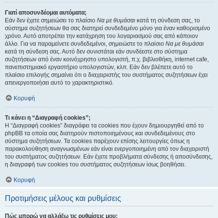
Γιατί αποσυνδέομαι αυτόματα;
Εάν δεν έχετε σημειώσει το πλαίσιο
Να με θυμάσαι
κατά τη σύνδεση σας, το
σύστημα συζητήσεων θα σας διατηρεί συνδεδεμένο μόνο για έναν καθορισμένο
χρόνο. Αυτό αποτρέπει την κατάχρηση του λογαριασμού σας από κάποιον
άλλο. Για να παραμείνετε συνδεδεμένοι, σημειώστε το πλαίσιο
Να με θυμάσαι
κατά τη σύνδεση σας. Αυτό δεν συνιστάται εάν συνδέεστε στο σύστημα
συζητήσεων από έναν κοινόχρηστο υπολογιστή, π.χ. βιβλιοθήκη, internet cafe,
πανεπιστημιακό εργαστήριο υπολογιστών, κλπ. Εάν δεν βλέπετε αυτό το
πλαίσιο επιλογής σημαίνει ότι ο διαχειριστής του συστήματος συζητήσεων έχει
απενεργοποιήσει αυτό το χαρακτηριστικό.
Κορυφή
Τι κάνει η “Διαγραφή cookies”;
Η “Διαγραφή cookies” διαγράφει τα cookies που έχουν δημιουργηθεί από το
phpBB τα οποία σας διατηρούν πιστοποιημένους και συνδεδεμένους στο
σύστημα συζητήσεων. Τα cookies παρέχουν επίσης λειτουργίες όπως η
παρακολούθηση αναγνωσμένων εάν είναι ενεργοποιημένη από τον διαχειριστή
του συστήματος συζητήσεων. Εάν έχετε προβλήματα σύνδεσης ή αποσύνδεσης,
η διαγραφή των cookies του συστήματος συζητήσεων ίσως βοηθήσει.
Κορυφή
Προτιμήσεις μέλους και ρυθμίσεις
Πώς μπορώ να αλλάξω τις ρυθμίσεις μου;