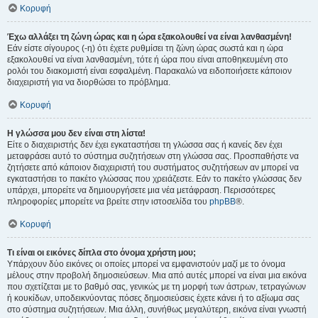
Κορυφή
Έχω αλλάξει τη ζώνη ώρας και η ώρα εξακολουθεί να είναι λανθασμένη!
Εάν είστε σίγουρος (-η) ότι έχετε ρυθμίσει τη ζώνη ώρας σωστά και η ώρα
εξακολουθεί να είναι λανθασμένη, τότε ή ώρα που είναι αποθηκευμένη στο
ρολόι του διακομιστή είναι εσφαλμένη. Παρακαλώ να ειδοποιήσετε κάποιον
διαχειριστή για να διορθώσει το πρόβλημα.
Κορυφή
Η γλώσσα μου δεν είναι στη λίστα!
Είτε ο διαχειριστής δεν έχει εγκαταστήσει τη γλώσσα σας ή κανείς δεν έχει
μεταφράσει αυτό το σύστημα συζητήσεων στη γλώσσα σας. Προσπαθήστε να
ζητήσετε από κάποιον διαχειριστή του συστήματος συζητήσεων αν μπορεί να
εγκαταστήσει το πακέτο γλώσσας που χρειάζεστε. Εάν το πακέτο γλώσσας δεν
υπάρχει, μπορείτε να δημιουργήσετε μια νέα μετάφραση. Περισσότερες
πληροφορίες μπορείτε να βρείτε στην ιστοσελίδα του
phpBB
®.
Κορυφή
Τι είναι οι εικόνες δίπλα στο όνομα χρήστη μου;
Υπάρχουν δύο εικόνες οι οποίες μπορεί να εμφανιστούν μαζί με το όνομα
μέλους στην προβολή δημοσιεύσεων. Μια από αυτές μπορεί να είναι μια εικόνα
που σχετίζεται με το βαθμό σας, γενικώς με τη μορφή των άστρων, τετραγώνων
ή κουκίδων, υποδεικνύοντας πόσες δημοσιεύσεις έχετε κάνει ή το αξίωμα σας
στο σύστημα συζητήσεων. Μια άλλη, συνήθως μεγαλύτερη, εικόνα είναι γνωστή