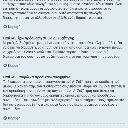
επεξεργαστούν κάθε επιλογή του δημοψηφίσματος. Ωστόσο, εάν κάποιο μέλος
έχει ήδη ψηφίσει, μόνον οι συντονιστές ή οι διαχειριστές μπορούν να το
επεξεργαστούν ή να το διαγράψουν. Αυτό αποτρέπει τις επιλογές
δημοψηφίσματος να αλλαχθούν εν εξελίξει ενός δημοψηφίσματος.
Κορυφή
Γιατί δεν έχω πρόσβαση σε μια Δ. Συζήτηση;
Μερικές Δ. Συζητήσεις μπορεί να περιορίζονται σε ορισμένα μέλη ή ομάδες. Για
να δείτε, να διαβάσετε, να απαντήσετε ή για οποιαδήποτε άλλη ενέργεια μπορεί
να χρειάζεστε ειδικά δικαιώματα. Επικοινωνήστε με έναν συντονιστή ή
διαχειριστή του συστήματος συζητήσεων για να σας χορηγήσει την πρόσβαση.
Κορυφή
Γιατί δεν μπορώ να προσθέσω συνημμένα;
Τα δικαιώματα συνημμένου χορηγούνται ανά Δ. Συζήτηση, ανά ομάδα, ή ανά
μέλος. Ο διαχειριστής του συστήματος συζητήσεων μπορεί να μην έχει επιτρέψει
την προσθήκη συνημμένων στη συγκεκριμένη Δ. Συζήτηση που θέλετε να
δημοσιεύσετε ή πιθανόν μόνο ορισμένες ομάδες μπορούν να προσθέτουν
συνημμένα. Επικοινωνήστε με τον διαχειριστή του συστήματος συζητήσεων εάν
δεν είστε σίγουρος (-η) σχετικά με το λόγο που δεν μπορείτε να προσθέσετε
συνημμένα.
Κορυφή