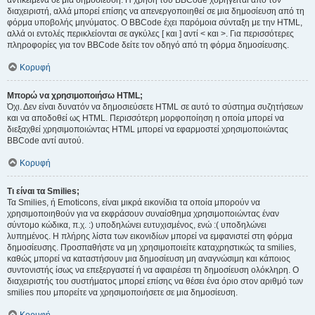
αντικείμενα σε μια δημοσίευση. Η χρήση του BBCode χορηγείται από τον
διαχειριστή, αλλά μπορεί επίσης να απενεργοποιηθεί σε μια δημοσίευση από τη
φόρμα υποβολής μηνύματος. Ο BBCode έχει παρόμοια σύνταξη με την HTML,
αλλά οι εντολές περικλείονται σε αγκύλες [ και ] αντί < και >. Για περισσότερες
πληροφορίες για τον BBCode δείτε τον οδηγό από τη φόρμα δημοσίευσης.
Κορυφή
Μπορώ να χρησιμοποιήσω HTML;
Όχι. Δεν είναι δυνατόν να δημοσιεύσετε HTML σε αυτό το σύστημα συζητήσεων
και να αποδοθεί ως HTML. Περισσότερη μορφοποίηση η οποία μπορεί να
διεξαχθεί χρησιμοποιώντας HTML μπορεί να εφαρμοστεί χρησιμοποιώντας
BBCode αντί αυτού.
Κορυφή
Τι είναι τα Smilies;
Τα Smilies, ή Emoticons, είναι μικρά εικονίδια τα οποία μπορούν να
χρησιμοποιηθούν για να εκφράσουν συναίσθημα χρησιμοποιώντας έναν
σύντομο κώδικα, π.χ. :) υποδηλώνει ευτυχισμένος, ενώ :( υποδηλώνει
λυπημένος. Η πλήρης λίστα των εικονιδίων μπορεί να εμφανιστεί στη φόρμα
δημοσίευσης. Προσπαθήστε να μη χρησιμοποιείτε καταχρηστικώς τα smilies,
καθώς μπορεί να καταστήσουν μια δημοσίευση μη αναγνώσιμη και κάποιος
συντονιστής ίσως να επεξεργαστεί ή να αφαιρέσει τη δημοσίευση ολόκληρη. Ο
διαχειριστής του συστήματος μπορεί επίσης να θέσει ένα όριο στον αριθμό των
smilies που μπορείτε να χρησιμοποιήσετε σε μια δημοσίευση.