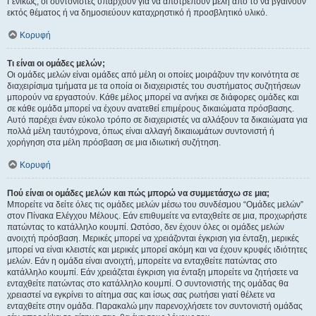
Γενικώς, οι συντονιστές υπάρχουν για να αποτρέπουν μέλη από το να βγαίνουν
εκτός θέματος ή να δημοσιεύουν καταχρηστικό ή προσβλητικό υλικό.
Κορυφή
Τι είναι οι ομάδες μελών;
Οι ομάδες μελών είναι ομάδες από μέλη οι οποίες μοιράζουν την κοινότητα σε
διαχειρίσιμα τμήματα με τα οποία οι διαχειριστές του συστήματος συζητήσεων
μπορούν να εργαστούν. Κάθε μέλος μπορεί να ανήκει σε διάφορες ομάδες και
σε κάθε ομάδα μπορεί να έχουν ανατεθεί επιμέρους δικαιώματα πρόσβασης.
Αυτό παρέχει έναν εύκολο τρόπο σε διαχειριστές να αλλάξουν τα δικαιώματα για
πολλά μέλη ταυτόχρονα, όπως είναι αλλαγή δικαιωμάτων συντονιστή ή
χορήγηση στα μέλη πρόσβαση σε μια ιδιωτική συζήτηση.
Κορυφή
Πού είναι οι ομάδες μελών και πώς μπορώ να συμμετάσχω σε μια;
Μπορείτε να δείτε όλες τις ομάδες μελών μέσω του συνδέσμου “Ομάδες μελών”
στον Πίνακα Ελέγχου Μέλους. Εάν επιθυμείτε να ενταχθείτε σε μια, προχωρήστε
πατώντας το κατάλληλο κουμπί. Ωστόσο, δεν έχουν όλες οι ομάδες μελών
ανοιχτή πρόσβαση. Μερικές μπορεί να χρειάζονται έγκριση για ένταξη, μερικές
μπορεί να είναι κλειστές και μερικές μπορεί ακόμη και να έχουν κρυφές ιδιότητες
μελών. Εάν η ομάδα είναι ανοιχτή, μπορείτε να ενταχθείτε πατώντας στο
κατάλληλο κουμπί. Εάν χρειάζεται έγκριση για ένταξη μπορείτε να ζητήσετε να
ενταχθείτε πατώντας στο κατάλληλο κουμπί. Ο συντονιστής της ομάδας θα
χρειαστεί να εγκρίνει το αίτημα σας και ίσως σας ρωτήσει γιατί θέλετε να
ενταχθείτε στην ομάδα. Παρακαλώ μην παρενοχλήσετε τον συντονιστή ομάδας