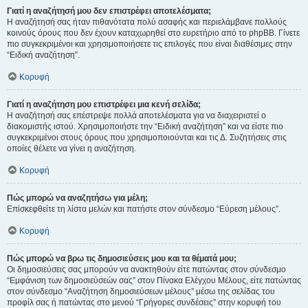
Γιατί η αναζήτησή μου δεν επιστρέφει αποτελέσματα;
Η αναζήτησή σας ήταν πιθανότατα πολύ ασαφής και περιελάμβανε πολλούς
κοινούς όρους που δεν έχουν καταχωρηθεί στο ευρετήριο από το phpBB. Γίνετε
πιο συγκεκριμένοι και χρησιμοποιήσετε τις επιλογές που είναι διαθέσιμες στην
“Ειδική αναζήτηση”.
Κορυφή
Γιατί η αναζήτηση μου επιστρέφει μια κενή σελίδα;
Η αναζήτησή σας επέστρεψε πολλά αποτελέσματα για να διαχειριστεί ο
διακομιστής ιστού. Χρησιμοποιήστε την “Ειδική αναζήτηση” και να είστε πιο
συγκεκριμένοι στους όρους που χρησιμοποιούνται και τις Δ. Συζητήσεις στις
οποίες θέλετε να γίνει η αναζήτηση.
Κορυφή
Πώς μπορώ να αναζητήσω για μέλη;
Επίσκεφθείτε τη λίστα μελών και πατήστε στον σύνδεσμο “Εύρεση μέλους”.
Κορυφή
Πώς μπορώ να βρω τις δημοσιεύσεις μου και τα θέματά μου;
Οι δημοσιεύσεις σας μπορούν να ανακτηθούν είτε πατώντας στον σύνδεσμο
“Εμφάνιση των δημοσιεύσεών σας” στον Πίνακα Ελέγχου Μέλους, είτε πατώντας
στον σύνδεσμο “Αναζήτηση δημοσιεύσεων μέλους” μέσω της σελίδας του
προφίλ σας ή πατώντας στο μενού “Γρήγορες συνδέσεις” στην κορυφή του