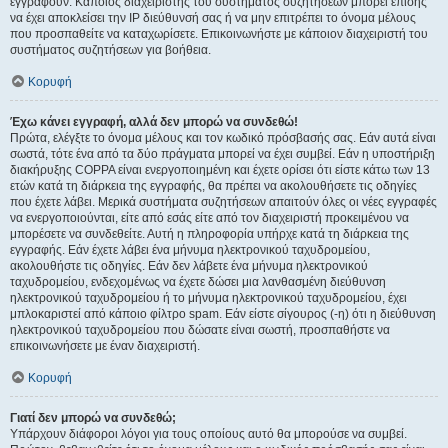
εγγραφούν. Κάποιος διαχειριστής του συστήματος συζητήσεων μπορεί επίσης
να έχει αποκλείσει την IP διεύθυνσή σας ή να μην επιτρέπει το όνομα μέλους
που προσπαθείτε να καταχωρίσετε. Επικοινωνήστε με κάποιον διαχειριστή του
συστήματος συζητήσεων για βοήθεια.
Κορυφή
Έχω κάνει εγγραφή, αλλά δεν μπορώ να συνδεθώ!
Πρώτα, ελέγξτε το όνομα μέλους και τον κωδικό πρόσβασής σας. Εάν αυτά είναι
σωστά, τότε ένα από τα δύο πράγματα μπορεί να έχει συμβεί. Εάν η υποστήριξη
διακήρυξης COPPA είναι ενεργοποιημένη και έχετε ορίσει ότι είστε κάτω των 13
ετών κατά τη διάρκεια της εγγραφής, θα πρέπει να ακολουθήσετε τις οδηγίες
που έχετε λάβει. Μερικά συστήματα συζητήσεων απαιτούν όλες οι νέες εγγραφές
να ενεργοποιούνται, είτε από εσάς είτε από τον διαχειριστή προκειμένου να
μπορέσετε να συνδεθείτε. Αυτή η πληροφορία υπήρχε κατά τη διάρκεια της
εγγραφής. Εάν έχετε λάβει ένα μήνυμα ηλεκτρονικού ταχυδρομείου,
ακολουθήστε τις οδηγίες. Εάν δεν λάβετε ένα μήνυμα ηλεκτρονικού
ταχυδρομείου, ενδεχομένως να έχετε δώσει μια λανθασμένη διεύθυνση
ηλεκτρονικού ταχυδρομείου ή το μήνυμα ηλεκτρονικού ταχυδρομείου, έχει
μπλοκαριστεί από κάποιο φίλτρο spam. Εάν είστε σίγουρος (-η) ότι η διεύθυνση
ηλεκτρονικού ταχυδρομείου που δώσατε είναι σωστή, προσπαθήστε να
επικοινωνήσετε με έναν διαχειριστή.
Κορυφή
Γιατί δεν μπορώ να συνδεθώ;
Υπάρχουν διάφοροι λόγοι για τους οποίους αυτό θα μπορούσε να συμβεί.