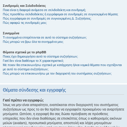
Συνδρομές και Σελιδοδείκτες
Ποια είναι η διαφορά ανάμεσα σε σελιδοδείκτη και συνδρομή;
Πώς προσθέτω σελιδοδείκτες ή εγγράφομαι σε συνδρομές σε συγκεκριμένα θέματα;
Πώς εγγράφομαι σε συνδρομές σε συγκεκριμένες Δ. Συζητήσεις;
Πώς αφαιρώ τις συνδρομές μου;
Συνημμένα
Τι συνημμένα επιτρέπονται σε αυτό το σύστημα συζητήσεων;
Πώς μπορώ να βρω όλα τα συνημμένα μου;
Θέματα σχετικά με το phpBB
Ποιος έχει δημιουργήσει αυτό το σύστημα συζητήσεων;
Γιατί δεν είναι διαθέσιμο το Χ χαρακτηριστικό;
Με ποιον θα επικοινωνήσω σχετικά με κατάχρηση ή/και νομικά θέματα που σχετίζονται
με αυτό το σύστημα συζητήσεων;
Πώς μπορώ να επικοινωνήσω με τον διαχειριστή του συστήματος συζητήσεων;
Θέματα σύνδεσης και εγγραφής
Γιατί πρέπει να εγγραφώ;
Ίσως να μην είναι απαραίτητο, εναπόκειται στον διαχειριστή του συστήματος
συζητήσεων ως προς το αν θα πρέπει να εγγραφείτε προκειμένου να αναρτήσετε
μηνύματα. Ωστόσο, η εγγραφή θα σας δώσει πρόσβαση σε πρόσθετες
υπηρεσίες που δεν είναι διαθέσιμες σε επισκέπτες όπως ο καθορισμός εικόνων
μελών (avatars), προσωπικά μηνύματα, αποστολή και λήψη μηνυμάτων