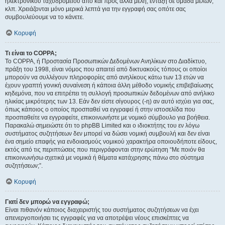
ηλεκτρονικού ταχυδρομείου από και προς άλλα μέλη, ένταξη σε ομάδα μελών,
κλπ. Χρειάζονται μόνο μερικά λεπτά για την εγγραφή σας οπότε σας
συμβουλεύουμε να το κάνετε.
Κορυφή
Τι είναι το COPPA;
Το COPPA, ή Προστασία Προσωπικών Δεδομένων Ανηλίκων στο Διαδίκτυο,
πράξη του 1998, είναι νόμος που απαιτεί από δικτυακούς τόπους οι οποίοι
μπορούν να συλλέγουν πληροφορίες από ανηλίκους κάτω των 13 ετών να
έχουν γραπτή γονική συναίνεση ή κάποια άλλη μέθοδο νομικής επιβεβαίωσης
κηδεμόνα, που να επιτρέπει τη συλλογή προσωπικών δεδομένων από ανήλικο
ηλικίας μικρότερης των 13. Εάν δεν είστε σίγουρος (-η) αν αυτό ισχύει για σας,
όπως κάποιος ο οποίος προσπαθεί να εγγραφεί ή στην ιστοσελίδα που
προσπαθείτε να εγγραφείτε, επικοινωνήστε με νομικό σύμβουλο για βοήθεια.
Παρακαλώ σημειώστε ότι το phpBB Limited και ο ιδιοκτήτης του εν λόγω
συστήματος συζητήσεων δεν μπορεί να δώσει νομική συμβουλή και δεν είναι
ένα σημείο επαφής για ενδοιασμούς νομικού χαρακτήρα οποιουδήποτε είδους,
εκτός από τις περιπτώσεις που περιγράφονται στην ερώτηση “Με ποιόν θα
επικοινωνήσω σχετικά με νομικά ή θέματα κατάχρησης πάνω στο σύστημα
συζητήσεων;”.
Κορυφή
Γιατί δεν μπορώ να εγγραφώ;
Είναι πιθανόν κάποιος διαχειριστής του συστήματος συζητήσεων να έχει
απενεργοποιήσει τις εγγραφές για να αποτρέψει νέους επισκέπτες να