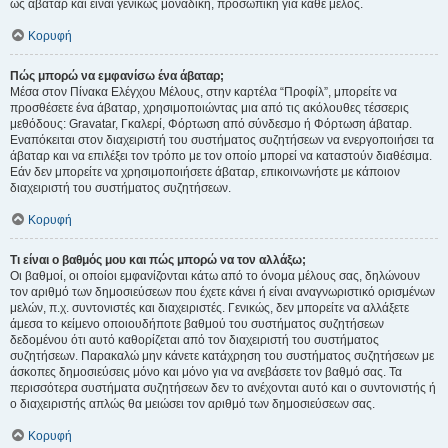
ως άβαταρ και είναι γενικώς μοναδική, προσωπική για κάθε μέλος.
Κορυφή
Πώς μπορώ να εμφανίσω ένα άβαταρ;
Μέσα στον Πίνακα Ελέγχου Μέλους, στην καρτέλα “Προφίλ”, μπορείτε να
προσθέσετε ένα άβαταρ, χρησιμοποιώντας μια από τις ακόλουθες τέσσερις
μεθόδους: Gravatar, Γκαλερί, Φόρτωση από σύνδεσμο ή Φόρτωση άβαταρ.
Εναπόκειται στον διαχειριστή του συστήματος συζητήσεων να ενεργοποιήσει τα
άβαταρ και να επιλέξει τον τρόπο με τον οποίο μπορεί να καταστούν διαθέσιμα.
Εάν δεν μπορείτε να χρησιμοποιήσετε άβαταρ, επικοινωνήστε με κάποιον
διαχειριστή του συστήματος συζητήσεων.
Κορυφή
Τι είναι ο βαθμός μου και πώς μπορώ να τον αλλάξω;
Οι βαθμοί, οι οποίοι εμφανίζονται κάτω από το όνομα μέλους σας, δηλώνουν
τον αριθμό των δημοσιεύσεων που έχετε κάνει ή είναι αναγνωριστικό ορισμένων
μελών, π.χ. συντονιστές και διαχειριστές. Γενικώς, δεν μπορείτε να αλλάξετε
άμεσα το κείμενο οποιουδήποτε βαθμού του συστήματος συζητήσεων
δεδομένου ότι αυτό καθορίζεται από τον διαχειριστή του συστήματος
συζητήσεων. Παρακαλώ μην κάνετε κατάχρηση του συστήματος συζητήσεων με
άσκοπες δημοσιεύσεις μόνο και μόνο για να ανεβάσετε τον βαθμό σας. Τα
περισσότερα συστήματα συζητήσεων δεν το ανέχονται αυτό και ο συντονιστής ή
ο διαχειριστής απλώς θα μειώσει τον αριθμό των δημοσιεύσεων σας.
Κορυφή