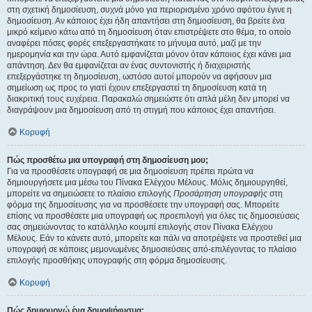
στη σχετική δημοσίευση, συχνά μόνο για περιορισμένο χρόνο αφότου έγινε η
δημοσίευση. Αν κάποιος έχει ήδη απαντήσει στη δημοσίευση, θα βρείτε ένα
μικρό κείμενο κάτω από τη δημοσίευση όταν επιστρέψετε στο θέμα, το οποίο
αναφέρει πόσες φορές επεξεργαστήκατε το μήνυμα αυτό, μαζί με την
ημερομηνία και την ώρα. Αυτό εμφανίζεται μόνον όταν κάποιος έχει κάνει μια
απάντηση. Δεν θα εμφανίζεται αν ένας συντονιστής ή διαχειριστής
επεξεργάστηκε τη δημοσίευση, ωστόσο αυτοί μπορούν να αφήσουν μια
σημείωση ως προς το γιατί έχουν επεξεργαστεί τη δημοσίευση κατά τη
διακριτική τους ευχέρεια. Παρακαλώ σημειώστε ότι απλά μέλη δεν μπορεί να
διαγράψουν μια δημοσίευση από τη στιγμή που κάποιος έχει απαντήσει.
Κορυφή
Πώς προσθέτω μια υπογραφή στη δημοσίευση μου;
Για να προσθέσετε υπογραφή σε μια δημοσίευση πρέπει πρώτα να
δημιουργήσετε μια μέσω του Πίνακα Ελέγχου Μέλους. Μόλις δημιουργηθεί,
μπορείτε να σημειώσετε το πλαίσιο επιλογής
Προσάρτηση υπογραφής
στη
φόρμα της δημοσίευσης για να προσθέσετε την υπογραφή σας. Μπορείτε
επίσης να προσθέσετε μια υπογραφή ως προεπιλογή για όλες τις δημοσιεύσεις
σας σημειώνοντας το κατάλληλο κουμπί επιλογής στον Πίνακα Ελέγχου
Μέλους. Εάν το κάνετε αυτό, μπορείτε και πάλι να αποτρέψετε να προστεθεί μια
υπογραφή σε κάποιες μεμονωμένες δημοσιεύσεις από-επιλέγοντας το πλαίσιο
επιλογής προσθήκης υπογραφής στη φόρμα δημοσίευσης.
Κορυφή
Πώς δημιουργώ ένα δημοψήφισμα;