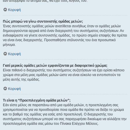
εάν απορρίψει το αίτημα σας, θα έχει τους λόγους του.
Κορυφή
Πώς μπορώ να γίνω συντονιστής ομάδας μελών;
Ένας συντονιστής ομάδας μελών ανατίθεται συνήθως όταν οι ομάδες μελών
δημιουργούνται αρχικά από έναν διαχειριστή του συστήματος συζητήσεων. Αν
ενδιαφέρεστε να γίνετε συντονιστής ομάδας, το πρώτο σημείο επαφής θα πρέπει
να είναι ένας διαχειριστής. Προσπαθήστε στέλνοντάς του ένα προσωπικό
μήνυμα.
Κορυφή
Γιατί μερικές ομάδες μελών εμφανίζονται με διαφορετικό χρώμα;
Είναι πιθανό ο διαχειριστής του συστήματος συζητήσεων να έχει ορίσει κάποιο
χρώμα στα μέλη μιας ομάδας μελών ώστε να είναι εύκολο να εντοπιστούν τα
μέλη αυτής της ομάδας.
Κορυφή
Τι είναι η “Προεπιλεγμένη ομάδα μελών”;
Εάν είστε μέλος σε παραπάνω από μια ομάδα μελών, η προεπιλεγμένη σας
χρησιμοποιείται για να προσδιορίσει ποια ομάδα θα πρέπει να δείξει το χρώμα
και το βαθμό της ομάδας για εσάς από προεπιλογή. Ο διαχειριστής του
συστήματος συζητήσεων μπορεί να σας παραχωρήσει δικαίωμα να αλλάξετε την
προεπιλεγμένη ομάδα σας μέσω του Πίνακα Ελέγχου Μέλους.