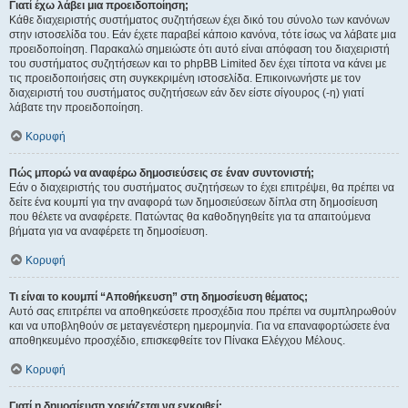
Γιατί έχω λάβει μια προειδοποίηση;
Κάθε διαχειριστής συστήματος συζητήσεων έχει δικό του σύνολο των κανόνων
στην ιστοσελίδα του. Εάν έχετε παραβεί κάποιο κανόνα, τότε ίσως να λάβατε μια
προειδοποίηση. Παρακαλώ σημειώστε ότι αυτό είναι απόφαση του διαχειριστή
του συστήματος συζητήσεων και το phpBB Limited δεν έχει τίποτα να κάνει με
τις προειδοποιήσεις στη συγκεκριμένη ιστοσελίδα. Επικοινωνήστε με τον
διαχειριστή του συστήματος συζητήσεων εάν δεν είστε σίγουρος (-η) γιατί
λάβατε την προειδοποίηση.
Κορυφή
Πώς μπορώ να αναφέρω δημοσιεύσεις σε έναν συντονιστή;
Εάν ο διαχειριστής του συστήματος συζητήσεων το έχει επιτρέψει, θα πρέπει να
δείτε ένα κουμπί για την αναφορά των δημοσιεύσεων δίπλα στη δημοσίευση
που θέλετε να αναφέρετε. Πατώντας θα καθοδηγηθείτε για τα απαιτούμενα
βήματα για να αναφέρετε τη δημοσίευση.
Κορυφή
Τι είναι το κουμπί “Αποθήκευση” στη δημοσίευση θέματος;
Αυτό σας επιτρέπει να αποθηκεύσετε προσχέδια που πρέπει να συμπληρωθούν
και να υποβληθούν σε μεταγενέστερη ημερομηνία. Για να επαναφορτώσετε ένα
αποθηκευμένο προσχέδιο, επισκεφθείτε τον Πίνακα Ελέγχου Μέλους.
Κορυφή
Γιατί η δημοσίευση χρειάζεται να εγκριθεί;