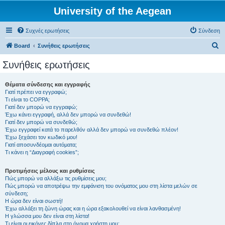
University of the Aegean
Συχνές ερωτήσεις
Σύνδεση
Α
Board
Συνήθεις ερωτήσεις
ν
Συνήθεις ερωτήσεις
α
ζ
Θέματα σύνδεσης και εγγραφής
Γιατί πρέπει να εγγραφώ;
ή
Τι είναι το COPPA;
τ
Γιατί δεν μπορώ να εγγραφώ;
Έχω κάνει εγγραφή, αλλά δεν μπορώ να συνδεθώ!
η
Γιατί δεν μπορώ να συνδεθώ;
Έχω εγγραφεί κατά το παρελθόν αλλά δεν μπορώ να συνδεθώ πλέον!
σ
Έχω ξεχάσει τον κωδικό μου!
η
Γιατί αποσυνδέομαι αυτόματα;
Τι κάνει η “Διαγραφή cookies”;
Προτιμήσεις μέλους και ρυθμίσεις
Πώς μπορώ να αλλάξω τις ρυθμίσεις μου;
Πώς μπορώ να αποτρέψω την εμφάνιση του ονόματος μου στη λίστα μελών σε
σύνδεση;
Η ώρα δεν είναι σωστή!
Έχω αλλάξει τη ζώνη ώρας και η ώρα εξακολουθεί να είναι λανθασμένη!
Η γλώσσα μου δεν είναι στη λίστα!
Τι είναι οι εικόνες δίπλα στο όνομα χρήστη μου;