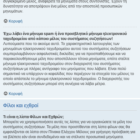
συγκεκριμένο μέλος, αναφέρετε τα μηνύματα στους συντονιστές. Έχουν τη
δυνατότητα να αποτρέψουν ένα μέλος από την αποστολή προσωπικών
μηνυμάτων.
Κορυφή
Έχω λάβει ένα μήνυμα spam ή ένα προσβλητικό μήνυμα ηλεκτρονικού
ταχυδρομείου από κάποιο μέλος του συστήματος συζητήσεων!
Λυπούμαστε που το ακούμε αυτό. Το χαρακτηριστικό λειτουργίας των
μηνυμάτων ηλεκτρονικού ταχυδρομείου αυτού του συστήματος συζητήσεων
συμπεριλαμβάνουν ασφαλιστικές δικλείδες για να προσπαθήσουμε και να
παρακολουθήσουμε μέλη που αποστέλλουν τέτοια μηνύματα, οπότε στείλτε
μήνυμα ηλεκτρονικού ταχυδρομείου στον διαχειριστή του συστήματος
συζητήσεων με πλήρες αντίγραφο του μηνύματος που λάβατε. Είναι πολύ
σημαντικό να υπάρχουν οι κεφαλίδες που περιέχουν τα στοιχεία του μέλους το
οποίο απέστειλε το μήνυμα ηλεκτρονικού ταχυδρομείου. Ο διαχειριστής του
συστήματος συζητήσεων μπορεί στη συνέχεια να λάβει μέτρα.
Κορυφή
Φίλοι και εχθροί
Τι είναι η λίστα Φίλων και Εχθρών;
Μπορείτε να χρησιμοποιήσετε αυτές τις λίστες για να οργανώσετε τα μέλη του
συστήματος συζητήσεων. Τα μέλη που προστίθενται στη λίστα φίλων σας θα
εμφανίζονται σε λίστα στον Πίνακα Ελέγχου Μέλους για γρήγορη πρόσβαση για
να βλέπετε εάν είναι συνδεδεμένοι και να στέλνετε προσωπικά μηνύματα.