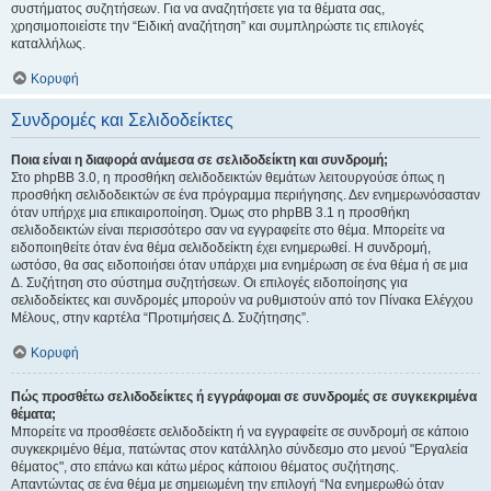
συστήματος συζητήσεων. Για να αναζητήσετε για τα θέματα σας,
χρησιμοποιείστε την “Ειδική αναζήτηση” και συμπληρώστε τις επιλογές
καταλλήλως.
Κορυφή
Συνδρομές και Σελιδοδείκτες
Ποια είναι η διαφορά ανάμεσα σε σελιδοδείκτη και συνδρομή;
Στο phpBB 3.0, η προσθήκη σελιδοδεικτών θεμάτων λειτουργούσε όπως η
προσθήκη σελιδοδεικτών σε ένα πρόγραμμα περιήγησης. Δεν ενημερωνόσασταν
όταν υπήρχε μια επικαιροποίηση. Όμως στο phpBB 3.1 η προσθήκη
σελιδοδεικτών είναι περισσότερο σαν να εγγραφείτε στο θέμα. Μπορείτε να
ειδοποιηθείτε όταν ένα θέμα σελιδοδείκτη έχει ενημερωθεί. Η συνδρομή,
ωστόσο, θα σας ειδοποιήσει όταν υπάρχει μια ενημέρωση σε ένα θέμα ή σε μια
Δ. Συζήτηση στο σύστημα συζητήσεων. Οι επιλογές ειδοποίησης για
σελιδοδείκτες και συνδρομές μπορούν να ρυθμιστούν από τον Πίνακα Ελέγχου
Μέλους, στην καρτέλα “Προτιμήσεις Δ. Συζήτησης”.
Κορυφή
Πώς προσθέτω σελιδοδείκτες ή εγγράφομαι σε συνδρομές σε συγκεκριμένα
θέματα;
Μπορείτε να προσθέσετε σελιδοδείκτη ή να εγγραφείτε σε συνδρομή σε κάποιο
συγκεκριμένο θέμα, πατώντας στον κατάλληλο σύνδεσμο στο μενού "Εργαλεία
θέματος", στο επάνω και κάτω μέρος κάποιου θέματος συζήτησης.
Απαντώντας σε ένα θέμα με σημειωμένη την επιλογή “Να ενημερωθώ όταν