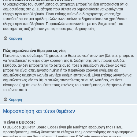
Ο διαχειριστής του συστήματος συζητήσεων μπορεί να έχει αποφασίσει ότι οι
δημοσιεύσεις στη Δ. Συζήτηση που θέλετε να δημοσιεύσετε να χρειάζονται
έλεγχο πριν υποβληθούν. Είναι επίσης πιθανό ο διαχειριστής να σας έχει
τοποθετήσει σε μια ομάδα μελών των οποίων οι δημοσιεύσεις να χρειάζονται
έλεγχο πριν υποβληθούν. Παρακαλώ επικοινωνείτε με τον διαχειριστή του
συστήματος συζητήσεων για περισσότερες πληροφορίες.
Κορυφή
Πώς σημειώνω ένα θέμα μου ως νέο;
Πατώντας στο σύνδεσμο “Σημειώστε το θέμα ως νέο” όταν τον βλέπετε, μπορείτε
να “ανεβάσετε” το θέμα στην κορυφή της Δ. Συζήτησης στην πρώτη σελίδα.
Ωστόσο, αν δεν μπορείτε να το δείτε αυτό, τότε η σημείωση θεμάτων ως νέα
μπορεί να είναι απενεργοποιημένη ή το περιθώριο χρόνου ανάμεσα σε
σημειώσεις θεμάτων ως νέα δεν έχει ακόμη επιτευχθεί. Είναι επίσης δυνατόν να
σημειώσετε ως νέο το θέμα απλώς απαντώντας σε αυτό, ωστόσο, να είστε
σίγουρος (-η) ότι ακολουθείτε τους κανόνες του συστήματος συζητήσεων όταν
το κάνετε αυτό.
Κορυφή
Μορφοποίηση και τύποι θεμάτων
Τι είναι ο BBCode;
Ο BBCode (Bulletin Board Code) είναι μία ιδιαίτερη εφαρμογή της HTML,
προσφέροντας μεγάλη δυνατότητα ελέγχου της μορφοποίησης σε συγκεκριμένα