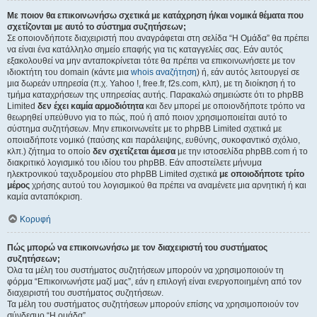
Με ποιον θα επικοινωνήσω σχετικά με κατάχρηση ή/και νομικά θέματα που
σχετίζονται με αυτό το σύστημα συζητήσεων;
Σε οποιονδήποτε διαχειριστή που αναγράφεται στη σελίδα “Η Ομάδα” θα πρέπει
να είναι ένα κατάλληλο σημείο επαφής για τις καταγγελίες σας. Εάν αυτός
εξακολουθεί να μην ανταποκρίνεται τότε θα πρέπει να επικοινωνήσετε με τον
ιδιοκτήτη του domain (κάντε μια
whois αναζήτηση
) ή, εάν αυτός λειτουργεί σε
μια δωρεάν υπηρεσία (π.χ. Yahoo !, free.fr, f2s.com, κλπ), με τη διοίκηση ή το
τμήμα καταχρήσεων της υπηρεσίας αυτής. Παρακαλώ σημειώστε ότι το phpBB
Limited
δεν έχει καμία αρμοδιότητα
και δεν μπορεί με οποιονδήποτε τρόπο να
θεωρηθεί υπεύθυνο για το πώς, πού ή από ποιον χρησιμοποιείται αυτό το
σύστημα συζητήσεων. Μην επικοινωνείτε με το phpBB Limited σχετικά με
οποιαδήποτε νομικό (παύσης και παράλειψης, ευθύνης, συκοφαντικό σχόλιο,
κλπ.) ζήτημα το οποίο
δεν σχετίζεται άμεσα
με την ιστοσελίδα phpBB.com ή το
διακριτικό λογισμικό του ιδίου του phpBB. Εάν αποστείλετε μήνυμα
ηλεκτρονικού ταχυδρομείου στο phpBB Limited σχετικά
με οποιοδήποτε τρίτο
μέρος
χρήσης αυτού του λογισμικού θα πρέπει να αναμένετε μια αρνητική ή και
καμία ανταπόκριση.
Κορυφή
Πώς μπορώ να επικοινωνήσω με τον διαχειριστή του συστήματος
συζητήσεων;
Όλα τα μέλη του συστήματος συζητήσεων μπορούν να χρησιμοποιούν τη
φόρμα “Επικοινωνήστε μαζί μας”, εάν η επιλογή είναι ενεργοποιημένη από τον
διαχειριστή του συστήματος συζητήσεων.
Τα μέλη του συστήματος συζητήσεων μπορούν επίσης να χρησιμοποιούν τον
σύνδεσμο “Η ομάδα”.