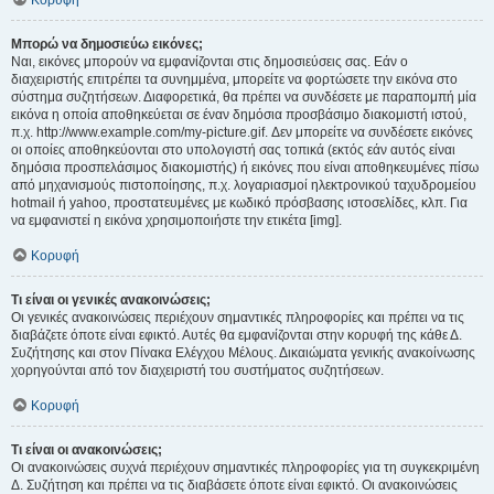
Κορυφή
Μπορώ να δημοσιεύω εικόνες;
Ναι, εικόνες μπορούν να εμφανίζονται στις δημοσιεύσεις σας. Εάν ο
διαχειριστής επιτρέπει τα συνημμένα, μπορείτε να φορτώσετε την εικόνα στο
σύστημα συζητήσεων. Διαφορετικά, θα πρέπει να συνδέσετε με παραπομπή μία
εικόνα η οποία αποθηκεύεται σε έναν δημόσια προσβάσιμο διακομιστή ιστού,
π.χ. http://www.example.com/my-picture.gif. Δεν μπορείτε να συνδέσετε εικόνες
οι οποίες αποθηκεύονται στο υπολογιστή σας τοπικά (εκτός εάν αυτός είναι
δημόσια προσπελάσιμος διακομιστής) ή εικόνες που είναι αποθηκευμένες πίσω
από μηχανισμούς πιστοποίησης, π.χ. λογαριασμοί ηλεκτρονικού ταχυδρομείου
hotmail ή yahoo, προστατευμένες με κωδικό πρόσβασης ιστοσελίδες, κλπ. Για
να εμφανιστεί η εικόνα χρησιμοποιήστε την ετικέτα [img].
Κορυφή
Τι είναι οι γενικές ανακοινώσεις;
Οι γενικές ανακοινώσεις περιέχουν σημαντικές πληροφορίες και πρέπει να τις
διαβάζετε όποτε είναι εφικτό. Αυτές θα εμφανίζονται στην κορυφή της κάθε Δ.
Συζήτησης και στον Πίνακα Ελέγχου Μέλους. Δικαιώματα γενικής ανακοίνωσης
χορηγούνται από τον διαχειριστή του συστήματος συζητήσεων.
Κορυφή
Τι είναι οι ανακοινώσεις;
Οι ανακοινώσεις συχνά περιέχουν σημαντικές πληροφορίες για τη συγκεκριμένη
Δ. Συζήτηση και πρέπει να τις διαβάσετε όποτε είναι εφικτό. Οι ανακοινώσεις