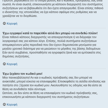
Πρώτον, βεβαιωθείτε ότι το όνομα μέλους και ο κωδικός πρόσβασής σας είναι
σωστά. Αν είναι σωστά, επικοινωνήστε με κάποιον διαχειριστή του συστήματος
συζητήσεων για να βεβαιωθείτε ότι δεν έχετε απαγορευθεί. Είναι επίσης πιθανό
ο ιδιοκτήτης της ιστοσελίδας να έχει κάποιο σφάλμα στις ρυθμίσεις και να
χρειάζεται να το διορθώσει.
Κορυφή
Έχω εγγραφεί κατά το παρελθόν αλλά δεν μπορώ να συνδεθώ πλέον!
Είναι πιθανό κάποιος διαχειριστής να απενεργοποίησε ή να διέγραψε τον
λογαριασμό σας για κάποιο λόγο. Επίσης, πολλά συστήματα συζητήσεων
απομακρύνουν μέλη περιοδικά που δεν έχουν δημοσιεύσει μηνύματα για
μεγάλο χρονικό διάστημα για να μειώσουν το μέγεθος της βάσης δεδομένων.
Εάν αυτό συμβαίνει, προσπαθήστε να εγγραφείτε ξανά και να εμπλακείτε στις
δημόσιες συζητήσεις.
Κορυφή
Έχω ξεχάσει τον κωδικό μου!
Μην πανικοβάλλεστε! Αν και ο κωδικός πρόσβασής σας δεν μπορεί να
ανακτηθεί, μπορεί εύκολα να επαναφερθεί. Επισκεφθείτε τη σελίδα σύνδεσης και
πατήστε στο
Ξέχασα τον κωδικό μου
. Ακολουθήστε τις οδηγίες και θα είστε σε
θέση να συνδεθείτε πάλι σύντομα.
Ωστόσο, αν δεν είστε σε θέση να επαναφέρετε τον κωδικό πρόσβασής σας,
επικοινωνήστε με κάποιον διαχειριστή του συστήματος συζητήσεων.
Κορυφή