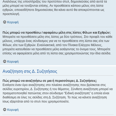
Αναλόγως της υποστήριξης του προτύπου στυλ, δημοσιεύσεις από αυτά τα
μέλη μπορεί να τονίζονται επίσης. Αν προσθέσετε κάποιο μέλος στη λίστα
εχθρών, οποιεσδήποτε δημοσιεύσεις θα κάνει αυτό θα αποκρύπτονται ως
προεπιλογή.
Κορυφή
Πώς μπορώ να προσθέσω / αφαιρέσω μέλη στις λίστες Φίλων και Εχθρών;
Μπορείτε να προσθέσετε μέλη στις λίστες με δύο τρόπους. Στο προφίλ του κάθε
μέλους, υπάρχει ένας σύνδεσμος για να το προσθέσετε στη λίστα σας είτε των
Φίλων, είτε των Εχθρών. Εναλλακτικά, από τον Πίνακα Ελέγχου Μέλους,
μπορείτε κατευθείαν να προσθέσετε μέλη εισάγοντας το όνομα τους. Μπορείτε
επίσης να αφαιρέσετε μέλη από τη λίστα σας χρησιμοποιώντας την ίδια σελίδα.
Κορυφή
Αναζήτηση στις Δ. Συζητήσεις
Πώς μπορώ να αναζητήσω σε μια ή περισσότερες Δ. Συζητήσεις;
Εισάγετε έναν όρο αναζήτησης στο πλαίσιο αναζήτησης που βρίσκεται στις
σελίδες ευρετηρίου, Δ. Συζήτησης ή του θέματος. Σύνθετη αναζήτηση μπορεί να
πραγματοποιηθεί πατώντας στον σύνδεσμο “Ειδική αναζήτηση” η οποία είναι
διαθέσιμη σε όλες τις σελίδες στη Δ. Συζήτηση. Το πώς να κάνετε αναζήτηση
ίσως εξαρτάται από το στυλ που χρησιμοποιείτε.
Κορυφή