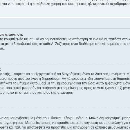
νεται για να αποτραπεί η κακόβουλη χρήση του συστήματος ηλεκτρονικού ταχυδρομεί
μια απάντηση;
στο κουμπί “Νέο θέμα”. Για να δημοσιεύσετε μια απάντηση σε ένα θέμα, πατήστε στο 
τα με τα δικαιώματά σας σε κάθε Δ. Συζήτηση είναι διαθέσιμη στο κάτω μέρος στις 
λπ.
;
νιστής, μπορείτε να επεξεργαστείτε ή να διαγράψετε μόνον τα δικά σας μηνύματα. 
μένο χρόνο αφότου έγινε η δημοσίευση. Αν κάποιος έχει ήδη απαντήσει στη δημοσίε
τήκατε το μήνυμα αυτό, μαζί με την ημερομηνία και την ώρα. Αυτό εμφανίζεται μόνο
 ωστόσο αυτοί μπορούν να αφήσουν μια σημείωση ως προς το γιατί έχουν επεξεργασ
υση από τη στιγμή που κάποιος έχει απαντήσει.
α δημιουργήσετε μια μέσω του Πίνακα Ελέγχου Μέλους. Μόλις δημιουργηθεί, μπορε
 υπογραφή σας. Μπορείτε επίσης να προσθέσετε μια υπογραφή ως προεπιλογή για ό
ορείτε και πάλι να αποτρέψετε να προστεθεί μια υπογραφή σε κάποιες μεμονωμένες