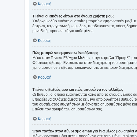
Κορυφή
Τι είναι οι εικόνες δίπλα στο όνομα χρήστη μου;
Υπάρχουν δύο εικόνες οι οποίες μπορεί να εμφανιστούν μαζί με
άστρων, τετραγώνων ή κουκίδων, υποδεικνύοντας πόσες δημοσιεύ
μοναδική, προσωπική για κάθε μέλος.
Κορυφή
Πώς μπορώ να εμφανίσω ένα άβαταρ;
Μέσα στον Πίνακα Ελέγχου Μέλους, στην καρτέλα “Προφίλ”, μπο
Φόρτωση άβαταρ. Εναπόκειται στον διαχειριστή του συστήματος 
χρησιμοποιήσετε άβαταρ, επικοινωνήστε με κάποιον διαχειριστ
Κορυφή
Τι είναι ο βαθμός μου και πώς μπορώ να τον αλλάξω;
Οι βαθμοί, οι οποίοι εμφανίζονται κάτω από το όνομα μέλους σα
μπορείτε να αλλάξετε άμεσα το κείμενο οποιουδήποτε βαθμού 
του συστήματος συζητήσεων με άσκοπες δημοσιεύσεις μόνο και 
μειώσει τον αριθμό των δημοσιεύσεων σας.
Κορυφή
Όταν πατάω στον σύνδεσμο email για ένα μέλος μου ζητάει 
Μόνον εγγεγραμμένα μέλη μπορούν να στείλουν μήνυμα ηλεκτρ