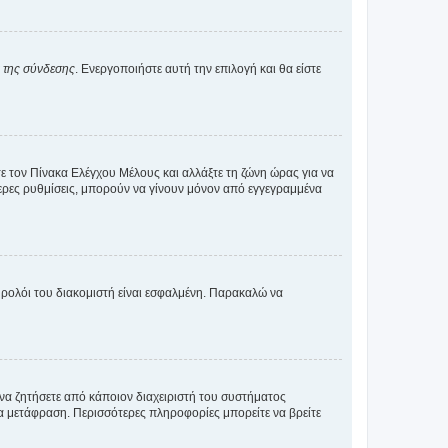
α της σύνδεσης
. Ενεργοποιήστε αυτή την επιλογή και θα είστε
τε τον Πίνακα Ελέγχου Μέλους και αλλάξτε τη ζώνη ώρας για να
ότερες ρυθμίσεις, μπορούν να γίνουν μόνον από εγγεγραμμένα
ο ρολόι του διακομιστή είναι εσφαλμένη. Παρακαλώ να
 να ζητήσετε από κάποιον διαχειριστή του συστήματος
έα μετάφραση. Περισσότερες πληροφορίες μπορείτε να βρείτε