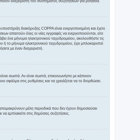
άποιον διαχειριστή του συστήματος συζητήσεων για βοήθεια.
η υποστήριξη διακήρυξης COPPA είναι ενεργοποιημένη και έχετε
σεων απαιτούν όλες οι νέες εγγραφές να ενεργοποιούνται, είτε
 λάβει ένα μήνυμα ηλεκτρονικού ταχυδρομείου, ακολουθήστε τις
υ ή το μήνυμα ηλεκτρονικού ταχυδρομείου, έχει μπλοκαριστεί
σετε με έναν διαχειριστή.
ίναι σωστά. Αν είναι σωστά, επικοινωνήστε με κάποιον
οιο σφάλμα στις ρυθμίσεις και να χρειάζεται να το διορθώσει.
 απομακρύνουν μέλη περιοδικά που δεν έχουν δημοσιεύσει
 να εμπλακείτε στις δημόσιες συζητήσεις.