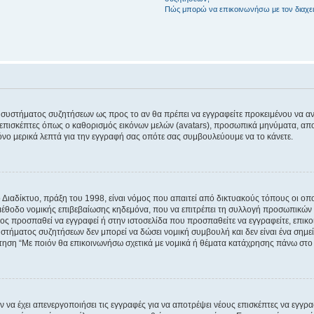
Πώς μπορώ να επικοινωνήσω με τον διαχει
του συστήματος συζητήσεων ως προς το αν θα πρέπει να εγγραφείτε προκειμένου να 
ε επισκέπτες όπως ο καθορισμός εικόνων μελών (avatars), προσωπικά μηνύματα, 
μόνο μερικά λεπτά για την εγγραφή σας οπότε σας συμβουλεύουμε να το κάνετε.
ιαδίκτυο, πράξη του 1998, είναι νόμος που απαιτεί από δικτυακούς τόπους οι ο
μέθοδο νομικής επιβεβαίωσης κηδεμόνα, που να επιτρέπει τη συλλογή προσωπικών 
ποίος προσπαθεί να εγγραφεί ή στην ιστοσελίδα που προσπαθείτε να εγγραφείτε, επ
 συστήματος συζητήσεων δεν μπορεί να δώσει νομική συμβουλή και δεν είναι ένα ση
ώτηση “Με ποιόν θα επικοινωνήσω σχετικά με νομικά ή θέματα κατάχρησης πάνω στο
ν να έχει απενεργοποιήσει τις εγγραφές για να αποτρέψει νέους επισκέπτες να εγγ