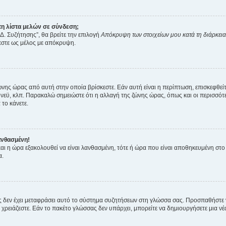
η λίστα μελών σε σύνδεση;
Δ. Συζήτησης”, θα βρείτε την επιλογή
Απόκρυψη των στοιχείων μου κατά τη διάρκει
ζεστε ως μέλος με απόκρυψη.
ζώνης ώρας από αυτή στην οποία βρίσκεστε. Εάν αυτή είναι η περίπτωση, επισκεφθεί
 Σίδνεϋ, κλπ. Παρακαλώ σημειώστε ότι η αλλαγή της ζώνης ώρας, όπως και οι περισσ
 το κάνετε.
ανθασμένη!
 και η ώρα εξακολουθεί να είναι λανθασμένη, τότε ή ώρα που είναι αποθηκευμένη στ
α.
νείς δεν έχει μεταφράσει αυτό το σύστημα συζητήσεων στη γλώσσα σας. Προσπαθήστε
χρειάζεστε. Εάν το πακέτο γλώσσας δεν υπάρχει, μπορείτε να δημιουργήσετε μια ν