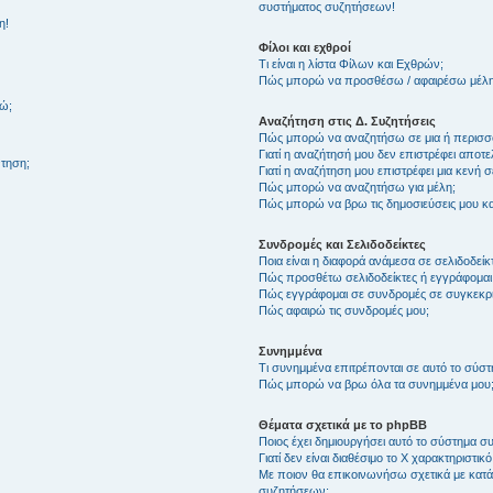
συστήματος συζητήσεων!
η!
Φίλοι και εχθροί
Τι είναι η λίστα Φίλων και Εχθρών;
Πώς μπορώ να προσθέσω / αφαιρέσω μέλη 
θώ;
Αναζήτηση στις Δ. Συζητήσεις
Πώς μπορώ να αναζητήσω σε μια ή περισσό
Γιατί η αναζήτησή μου δεν επιστρέφει αποτ
τηση;
Γιατί η αναζήτηση μου επιστρέφει μια κενή σ
Πώς μπορώ να αναζητήσω για μέλη;
Πώς μπορώ να βρω τις δημοσιεύσεις μου και
Συνδρομές και Σελιδοδείκτες
Ποια είναι η διαφορά ανάμεσα σε σελιδοδείκ
Πώς προσθέτω σελιδοδείκτες ή εγγράφομαι
Πώς εγγράφομαι σε συνδρομές σε συγκεκριμ
Πώς αφαιρώ τις συνδρομές μου;
Συνημμένα
Τι συνημμένα επιτρέπονται σε αυτό το σύσ
Πώς μπορώ να βρω όλα τα συνημμένα μου
Θέματα σχετικά με το phpBB
Ποιος έχει δημιουργήσει αυτό το σύστημα 
Γιατί δεν είναι διαθέσιμο το Χ χαρακτηριστικό
Με ποιον θα επικοινωνήσω σχετικά με κατάχ
συζητήσεων;