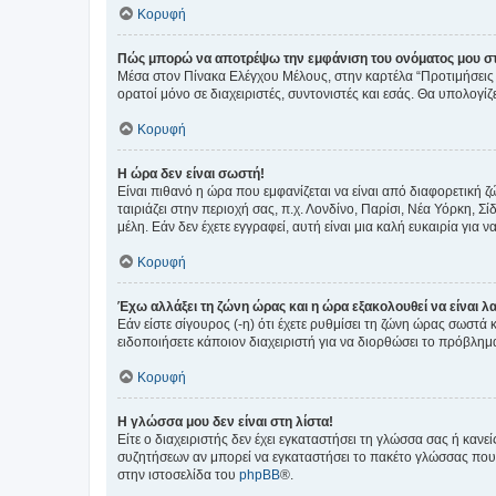
Κορυφή
Πώς μπορώ να αποτρέψω την εμφάνιση του ονόματος μου στ
Μέσα στον Πίνακα Ελέγχου Μέλους, στην καρτέλα “Προτιμήσεις 
ορατοί μόνο σε διαχειριστές, συντονιστές και εσάς. Θα υπολογί
Κορυφή
Η ώρα δεν είναι σωστή!
Είναι πιθανό η ώρα που εμφανίζεται να είναι από διαφορετική 
ταιριάζει στην περιοχή σας, π.χ. Λονδίνο, Παρίσι, Νέα Υόρκη,
μέλη. Εάν δεν έχετε εγγραφεί, αυτή είναι μια καλή ευκαιρία για να
Κορυφή
Έχω αλλάξει τη ζώνη ώρας και η ώρα εξακολουθεί να είναι λ
Εάν είστε σίγουρος (-η) ότι έχετε ρυθμίσει τη ζώνη ώρας σωστά
ειδοποιήσετε κάποιον διαχειριστή για να διορθώσει το πρόβλημ
Κορυφή
Η γλώσσα μου δεν είναι στη λίστα!
Είτε ο διαχειριστής δεν έχει εγκαταστήσει τη γλώσσα σας ή κα
συζητήσεων αν μπορεί να εγκαταστήσει το πακέτο γλώσσας που 
στην ιστοσελίδα του
phpBB
®.