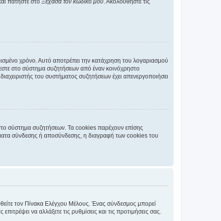
και πατήστε στο
Ξέχασα τον κωδικό μου
. Ακολουθήστε τις
ρισμένο χρόνο. Αυτό αποτρέπει την κατάχρηση του λογαριασμού
έεστε στο σύστημα συζητήσεων από έναν κοινόχρηστο
 ο διαχειριστής του συστήματος συζητήσεων έχει απενεργοποιήσει
στο σύστημα συζητήσεων. Τα cookies παρέχουν επίσης
ματα σύνδεσης ή αποσύνδεσης, η διαγραφή των cookies του
εφθείτε τον Πίνακα Ελέγχου Μέλους. Ένας σύνδεσμος μπορεί
ιτρέψει να αλλάξετε τις ρυθμίσεις και τις προτιμήσεις σας.