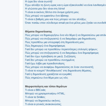
Η ώρα δεν είναι σωστή!
Έχω αλλάξει τη ζώνη ώρας και η ώρα εξακολουθεί να είναι λανθασμέν
Η γλώσσα μου δεν είναι στη λίστα!
Τι είναι οι εικόνες δίπλα στο όνομα χρήστη μου;
Πώς μπορώ να εμφανίσω ένα άβαταρ;
Τι είναι ο βαθμός μου και πώς μπορώ να τον αλλάξω;
Όταν πατάω στον σύνδεσμο email για ένα μέλος μου ζητάει να συνδε
Θέματα δημοσίευσης
Πώς μπορώ να δημιουργήσω ένα νέο θέμα ή να δημοσιεύσω μια απάν
Πώς μπορώ να επεξεργαστώ ή να διαγράψω μια δημοσίευση;
Πώς προσθέτω μια υπογραφή στη δημοσίευση μου;
Πώς δημιουργώ ένα δημοψήφισμα;
Γιατί δεν μπορώ να προσθέσω περισσότερες επιλογές ψήφων;
Πώς μπορώ να επεξεργαστώ ή να διαγράψω ένα δημοψήφισμα;
Γιατί δεν έχω πρόσβαση σε μια Δ. Συζήτηση;
Γιατί δεν μπορώ να προσθέσω συνημμένα;
Γιατί έχω λάβει μια προειδοποίηση;
Πώς μπορώ να αναφέρω δημοσιεύσεις σε έναν συντονιστή;
Τι είναι το κουμπί “Αποθήκευση” στη δημοσίευση θέματος;
Γιατί η δημοσίευση χρειάζεται να εγκριθεί;
Πώς σημειώνω ένα θέμα μου ως νέο;
Μορφοποίηση και τύποι θεμάτων
Τι είναι ο BBCode;
Μπορώ να χρησιμοποιήσω HTML;
Τι είναι τα Smilies;
Μπορώ να δημοσιεύω εικόνες;
Τι είναι οι γενικές ανακοινώσεις;