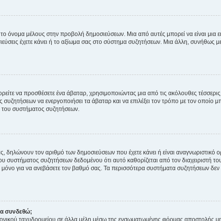
 το όνομα μέλους στην προβολή δημοσιεύσεων. Μια από αυτές μπορεί να είναι μια ει
σεις έχετε κάνει ή το αξίωμα σας στο σύστημα συζητήσεων. Μια άλλη, συνήθως μεγ
ρείτε να προσθέσετε ένα άβαταρ, χρησιμοποιώντας μια από τις ακόλουθες τέσσερι
συζητήσεων να ενεργοποιήσει τα άβαταρ και να επιλέξει τον τρόπο με τον οποίο μπ
ή του συστήματος συζητήσεων.
ς, δηλώνουν τον αριθμό των δημοσιεύσεων που έχετε κάνει ή είναι αναγνωριστικό ορι
του συστήματος συζητήσεων δεδομένου ότι αυτό καθορίζεται από τον διαχειριστή 
μόνο για να ανεβάσετε τον βαθμό σας. Τα περισσότερα συστήματα συζητήσεων δεν τ
να συνδεθώ;
ονικού ταχυδρομείου σε άλλα μέλη μέσω της ενσωματωμένης φόρμας αποστολής μη