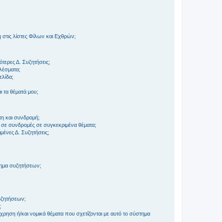
στις λίστες Φίλων και Εχθρών;
τερες Δ. Συζητήσεις;
ελέσματα;
ελίδα;
 τα θέματά μου;
τη και συνδρομή;
 σε συνδρομές σε συγκεκριμένα θέματα;
ένες Δ. Συζητήσεις;
τημα συζητήσεων;
;
συζητήσεων;
;
ρηση ή/και νομικά θέματα που σχετίζονται με αυτό το σύστημα