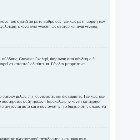
κόνα που σχετίζεται με το βαθμό σας, γενικώς με τη μορφή των
αλύτερη, εικόνα είναι γνωστή ως άβαταρ και είναι γενικώς
ς μεθόδους: Gravatar, Γκαλερί, Φόρτωση από σύνδεσμο ή
ορεί να καταστούν διαθέσιμα. Εάν δεν μπορείτε να
σμένων μελών, π.χ. συντονιστές και διαχειριστές. Γενικώς, δεν
του συστήματος συζητήσεων. Παρακαλώ μην κάνετε κατάχρηση
ο ανέχονται αυτό και ο συντονιστής ή ο διαχειριστής απλώς θα
νύματος ηλεκτρονικού ταχυδρομείου και μόνο αν ο