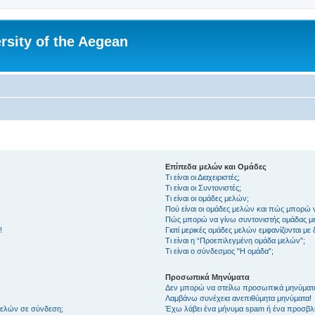
rsity of the Aegean
Επίπεδα μελών και Ομάδες
Τι είναι οι Διαχειριστές;
Τι είναι οι Συντονιστές;
Τι είναι οι ομάδες μελών;
Πού είναι οι ομάδες μελών και πώς μπορώ 
Πώς μπορώ να γίνω συντονιστής ομάδας μ
!
Γιατί μερικές ομάδες μελών εμφανίζονται με
Τι είναι η “Προεπιλεγμένη ομάδα μελών”;
Τι είναι ο σύνδεσμος "Η ομάδα”;
Προσωπικά Μηνύματα
Δεν μπορώ να στείλω προσωπικά μηνύματ
Λαμβάνω συνέχεια ανεπιθύμητα μηνύματα!
μελών σε σύνδεση;
Έχω λάβει ένα μήνυμα spam ή ένα προσβλη