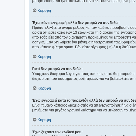
μπορεί επίσης να έχει αποκλείσει την IP διεύθυνσή σας ή να μ
Κορυφή
Έχω κάνει εγγραφή, αλλά δεν μπορώ να συνδεθώ!
Πρώτα, ελέγξτε το όνομα μέλους και τον κωδικό πρόσβασής σας.
ορίσει ότι είστε κάτω των 13 ετών κατά τη διάρκεια της εγγραφ
από εσάς είτε από τον διαχειριστή προκειμένου να μπορέσετε ν
οδηγίες. Εάν δεν λάβετε ένα μήνυμα ηλεκτρονικού ταχυδρομείο
από κάποιο φίλτρο spam. Εάν είστε σίγουρος (-η) ότι η διεύθυ
Κορυφή
Γιατί δεν μπορώ να συνδεθώ;
Υπάρχουν διάφοροι λόγοι για τους οποίους αυτό θα μπορούσε να
διαχειριστή του συστήματος συζητήσεων για να βεβαιωθείτε ότι δ
Κορυφή
Έχω εγγραφεί κατά το παρελθόν αλλά δεν μπορώ να συνδε
Είναι πιθανό κάποιος διαχειριστής να απενεργοποίησε ή να δι
μηνύματα για μεγάλο χρονικό διάστημα για να μειώσουν το μέγε
Κορυφή
Έχω ξεχάσει τον κωδικό μου!