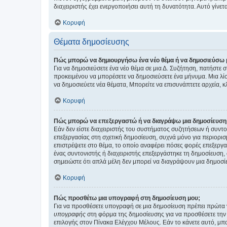
διαχειριστής έχει ενεργοποιήσει αυτή τη δυνατότητα. Αυτό γί
Κορυφή
Θέματα δημοσίευσης
Πώς μπορώ να δημιουργήσω ένα νέο θέμα ή να δημοσιεύσω 
Για να δημοσιεύσετε ένα νέο θέμα σε μια Δ. Συζήτηση, πατήστε 
προκειμένου να μπορέσετε να δημοσιεύσετε ένα μήνυμα. Μια λίσ
να δημοσιεύετε νέα θέματα, Μπορείτε να επισυνάπτετε αρχεία, κ
Κορυφή
Πώς μπορώ να επεξεργαστώ ή να διαγράψω μια δημοσίευση
Εάν δεν είστε διαχειριστής του συστήματος συζητήσεων ή συντο
επεξεργασίας στη σχετική δημοσίευση, συχνά μόνο για περιορισ
επιστρέψετε στο θέμα, το οποίο αναφέρει πόσες φορές επεξεργασ
ένας συντονιστής ή διαχειριστής επεξεργάστηκε τη δημοσίευση,
σημειώστε ότι απλά μέλη δεν μπορεί να διαγράψουν μια δημοσίε
Κορυφή
Πώς προσθέτω μια υπογραφή στη δημοσίευση μου;
Για να προσθέσετε υπογραφή σε μια δημοσίευση πρέπει πρώτα ν
υπογραφής
στη φόρμα της δημοσίευσης για να προσθέσετε την
επιλογής στον Πίνακα Ελέγχου Μέλους. Εάν το κάνετε αυτό, μπ