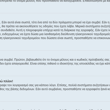
ην επιτρέπει το όνομα μέλους που προσπαθείτε να καταχωρίσετε. Επικοινωνήστε με κ
 Εάν αυτά είναι σωστά, τότε ένα από τα δύο πράγματα μπορεί να έχει συμβεί. Εάν 
ής, θα πρέπει να ακολουθήσετε τις οδηγίες που έχετε λάβει. Μερικά συστήματα συζητή
α συνδεθείτε. Αυτή η πληροφορία υπήρχε κατά τη διάρκεια της εγγραφής. Εάν έχετε
υ, ενδεχομένως να έχετε δώσει μια λανθασμένη διεύθυνση ηλεκτρονικού ταχυδρομείο
νση ηλεκτρονικού ταχυδρομείου που δώσατε είναι σωστή, προσπαθήστε να επικοινωνή
 συμβεί. Πρώτον, βεβαιωθείτε ότι το όνομα μέλους και ο κωδικός πρόσβασής σας ε
εν έχετε απαγορευθεί. Είναι επίσης πιθανό ο ιδιοκτήτης της ιστοσελίδας να έχει κάπ
θώ πλέον!
έγραψε τον λογαριασμό σας για κάποιο λόγο. Επίσης, πολλά συστήματα συζητήσεων
θος της βάσης δεδομένων. Εάν αυτό συμβαίνει, προσπαθήστε να εγγραφείτε ξανά και