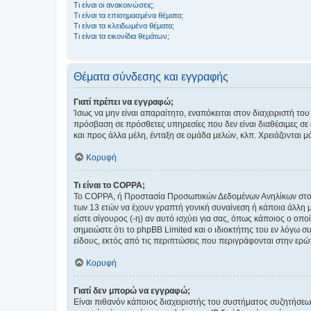
Τι είναι οι ανακοινώσεις;
Τι είναι τα επισημασμένα θέματα;
Τι είναι τα κλειδωμένα θέματα;
Τι είναι τα εικονίδια θεμάτων;
Θέματα σύνδεσης και εγγραφής
Γιατί πρέπει να εγγραφώ;
Ίσως να μην είναι απαραίτητο, εναπόκειται στον διαχειριστή 
πρόσβαση σε πρόσθετες υπηρεσίες που δεν είναι διαθέσιμες σ
και προς άλλα μέλη, ένταξη σε ομάδα μελών, κλπ. Χρειάζονται 
Κορυφή
Τι είναι το COPPA;
Το COPPA, ή Προστασία Προσωπικών Δεδομένων Ανηλίκων στο Δ
των 13 ετών να έχουν γραπτή γονική συναίνεση ή κάποια άλλη 
είστε σίγουρος (-η) αν αυτό ισχύει για σας, όπως κάποιος ο ο
σημειώστε ότι το phpBB Limited και ο ιδιοκτήτης του εν λόγω
είδους, εκτός από τις περιπτώσεις που περιγράφονται στην ερ
Κορυφή
Γιατί δεν μπορώ να εγγραφώ;
Είναι πιθανόν κάποιος διαχειριστής του συστήματος συζητήσεω