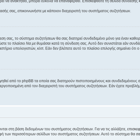
εί να ανακτηθεί, μπορεί εύκολα να επαναφερθεί. Επισκεφθείτε τη σελίδα σύνδεσης 
βασής σας, επικοινωνήστε με κάποιον διαχειριστή του συστήματος συζητήσεων.
εση σας, το σύστημα συζητήσεων θα σας διατηρεί συνδεδεμένο μόνο για έναν καθο
ώστε το πλαίσιο
Να με θυμάσαι
κατά τη σύνδεση σας. Αυτό δεν συνιστάται εάν συνδ
γαστήριο υπολογιστών, κλπ. Εάν δεν βλέπετε αυτό το πλαίσιο επιλογής σημαίνει ότι
ργηθεί από το phpBB τα οποία σας διατηρούν πιστοποιημένους και συνδεδεμένους 
εργοποιημένη από τον διαχειριστή του συστήματος συζητήσεων. Εάν έχετε προβλή
ύονται στη βάση δεδομένων του συστήματος συζητήσεων. Για να τις αλλάξετε, επισκ
 των περισσότερων σελίδων του συστήματος συζητήσεων. Αυτό το σύστημα θα σας επ