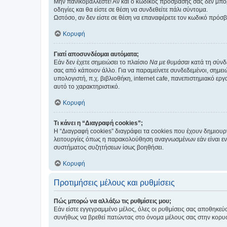
Μην πανικοβάλλεστε! Αν και ο κωδικός πρόσβασής σας δεν μπορ
οδηγίες και θα είστε σε θέση να συνδεθείτε πάλι σύντομα.
Ωστόσο, αν δεν είστε σε θέση να επαναφέρετε τον κωδικό πρόσ
Κορυφή
Γιατί αποσυνδέομαι αυτόματα;
Εάν δεν έχετε σημειώσει το πλαίσιο
Να με θυμάσαι
κατά τη σύνδ
σας από κάποιον άλλο. Για να παραμείνετε συνδεδεμένοι, σημει
υπολογιστή, π.χ. βιβλιοθήκη, internet cafe, πανεπιστημιακό ερ
αυτό το χαρακτηριστικό.
Κορυφή
Τι κάνει η “Διαγραφή cookies”;
Η “Διαγραφή cookies” διαγράφει τα cookies που έχουν δημιου
λειτουργίες όπως η παρακολούθηση αναγνωσμένων εάν είναι εν
συστήματος συζητήσεων ίσως βοηθήσει.
Κορυφή
Προτιμήσεις μέλους και ρυθμίσεις
Πώς μπορώ να αλλάξω τις ρυθμίσεις μου;
Εάν είστε εγγεγραμμένο μέλος, όλες οι ρυθμίσεις σας αποθηκε
συνήθως να βρεθεί πατώντας στο όνομα μέλους σας στην κορυφή