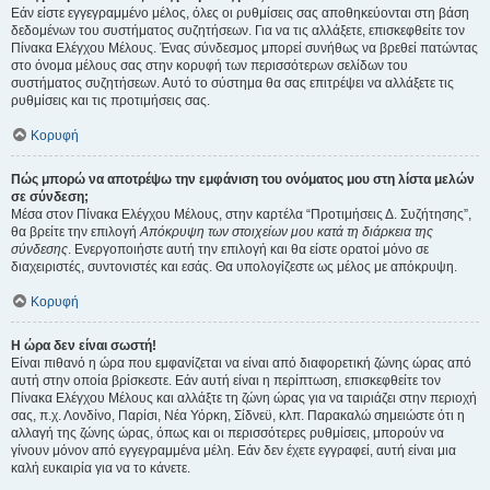
Εάν είστε εγγεγραμμένο μέλος, όλες οι ρυθμίσεις σας αποθηκεύονται στη βάση
δεδομένων του συστήματος συζητήσεων. Για να τις αλλάξετε, επισκεφθείτε τον
Πίνακα Ελέγχου Μέλους. Ένας σύνδεσμος μπορεί συνήθως να βρεθεί πατώντας
στο όνομα μέλους σας στην κορυφή των περισσότερων σελίδων του
συστήματος συζητήσεων. Αυτό το σύστημα θα σας επιτρέψει να αλλάξετε τις
ρυθμίσεις και τις προτιμήσεις σας.
Κορυφή
Πώς μπορώ να αποτρέψω την εμφάνιση του ονόματος μου στη λίστα μελών
σε σύνδεση;
Μέσα στον Πίνακα Ελέγχου Μέλους, στην καρτέλα “Προτιμήσεις Δ. Συζήτησης”,
θα βρείτε την επιλογή
Απόκρυψη των στοιχείων μου κατά τη διάρκεια της
σύνδεσης
. Ενεργοποιήστε αυτή την επιλογή και θα είστε ορατοί μόνο σε
διαχειριστές, συντονιστές και εσάς. Θα υπολογίζεστε ως μέλος με απόκρυψη.
Κορυφή
Η ώρα δεν είναι σωστή!
Είναι πιθανό η ώρα που εμφανίζεται να είναι από διαφορετική ζώνης ώρας από
αυτή στην οποία βρίσκεστε. Εάν αυτή είναι η περίπτωση, επισκεφθείτε τον
Πίνακα Ελέγχου Μέλους και αλλάξτε τη ζώνη ώρας για να ταιριάζει στην περιοχή
σας, π.χ. Λονδίνο, Παρίσι, Νέα Υόρκη, Σίδνεϋ, κλπ. Παρακαλώ σημειώστε ότι η
αλλαγή της ζώνης ώρας, όπως και οι περισσότερες ρυθμίσεις, μπορούν να
γίνουν μόνον από εγγεγραμμένα μέλη. Εάν δεν έχετε εγγραφεί, αυτή είναι μια
καλή ευκαιρία για να το κάνετε.