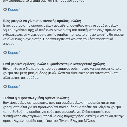
εάν απορρίψει το αίτημα σας, θα έχει τους λόγους του.
Κορυφή
Πώς μπορώ να γίνω συντονιστής ομάδας μελών;
Ένας συντονιστής ομάδας μελών ανατίθεται συνήθως όταν οι ομάδες μελών
δημιουργούνται αρχικά από έναν διαχειριστή του συστήματος συζητήσεων. Αν
ενδιαφέρεστε να γίνετε συντονιστής ομάδας, το πρώτο σημείο επαφής θα πρέπει
να είναι ένας διαχειριστής. Προσπαθήστε στέλνοντάς του ένα προσωπικό
μήνυμα.
Κορυφή
Γιατί μερικές ομάδες μελών εμφανίζονται με διαφορετικό χρώμα;
Είναι πιθανό ο διαχειριστής του συστήματος συζητήσεων να έχει ορίσει κάποιο
χρώμα στα μέλη μιας ομάδας μελών ώστε να είναι εύκολο να εντοπιστούν τα
μέλη αυτής της ομάδας.
Κορυφή
Τι είναι η “Προεπιλεγμένη ομάδα μελών”;
Εάν είστε μέλος σε παραπάνω από μια ομάδα μελών, η προεπιλεγμένη σας
χρησιμοποιείται για να προσδιορίσει ποια ομάδα θα πρέπει να δείξει το χρώμα
και το βαθμό της ομάδας για εσάς από προεπιλογή. Ο διαχειριστής του
συστήματος συζητήσεων μπορεί να σας παραχωρήσει δικαίωμα να αλλάξετε την
προεπιλεγμένη ομάδα σας μέσω του Πίνακα Ελέγχου Μέλους.