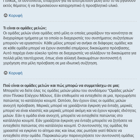
Γενικώς, οι συντονιστές υπάρχουν για να αποτρέπουν μέλη από το να βγαίνουν
εκτός θέματος ή να δημοσιεύουν καταχρηστικό ή προσβλητικό υλικό.
Κορυφή
Τι είναι οι ομάδες μελών;
Οι ομάδες μελών είναι ομάδες από μέλη οι οποίες μοιράζουν την κοινότητα σε
διαχειρίσιμα τμήματα με τα οποία οι διαχειριστές του συστήματος συζητήσεων
μπορούν να εργαστούν. Κάθε μέλος μπορεί να ανήκει σε διάφορες ομάδες και
σε κάθε ομάδα μπορεί να έχουν ανατεθεί επιμέρους δικαιώματα πρόσβασης.
Αυτό παρέχει έναν εύκολο τρόπο σε διαχειριστές να αλλάξουν τα δικαιώματα για
πολλά μέλη ταυτόχρονα, όπως είναι αλλαγή δικαιωμάτων συντονιστή ή
χορήγηση στα μέλη πρόσβαση σε μια ιδιωτική συζήτηση.
Κορυφή
Πού είναι οι ομάδες μελών και πώς μπορώ να συμμετάσχω σε μια;
Μπορείτε να δείτε όλες τις ομάδες μελών μέσω του συνδέσμου “Ομάδες μελών”
στον Πίνακα Ελέγχου Μέλους. Εάν επιθυμείτε να ενταχθείτε σε μια, προχωρήστε
πατώντας το κατάλληλο κουμπί. Ωστόσο, δεν έχουν όλες οι ομάδες μελών
ανοιχτή πρόσβαση. Μερικές μπορεί να χρειάζονται έγκριση για ένταξη, μερικές
μπορεί να είναι κλειστές και μερικές μπορεί ακόμη και να έχουν κρυφές ιδιότητες
μελών. Εάν η ομάδα είναι ανοιχτή, μπορείτε να ενταχθείτε πατώντας στο
κατάλληλο κουμπί. Εάν χρειάζεται έγκριση για ένταξη μπορείτε να ζητήσετε να
ενταχθείτε πατώντας στο κατάλληλο κουμπί. Ο συντονιστής της ομάδας θα
χρειαστεί να εγκρίνει το αίτημα σας και ίσως σας ρωτήσει γιατί θέλετε να
ενταχθείτε στην ομάδα. Παρακαλώ μην παρενοχλήσετε τον συντονιστή ομάδας