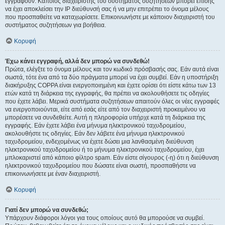
εγγραφούν. Κάποιος διαχειριστής του συστήματος συζητήσεων μπορεί επίσης
να έχει αποκλείσει την IP διεύθυνσή σας ή να μην επιτρέπει το όνομα μέλους
που προσπαθείτε να καταχωρίσετε. Επικοινωνήστε με κάποιον διαχειριστή του
συστήματος συζητήσεων για βοήθεια.
Κορυφή
Έχω κάνει εγγραφή, αλλά δεν μπορώ να συνδεθώ!
Πρώτα, ελέγξτε το όνομα μέλους και τον κωδικό πρόσβασής σας. Εάν αυτά είναι
σωστά, τότε ένα από τα δύο πράγματα μπορεί να έχει συμβεί. Εάν η υποστήριξη
διακήρυξης COPPA είναι ενεργοποιημένη και έχετε ορίσει ότι είστε κάτω των 13
ετών κατά τη διάρκεια της εγγραφής, θα πρέπει να ακολουθήσετε τις οδηγίες
που έχετε λάβει. Μερικά συστήματα συζητήσεων απαιτούν όλες οι νέες εγγραφές
να ενεργοποιούνται, είτε από εσάς είτε από τον διαχειριστή προκειμένου να
μπορέσετε να συνδεθείτε. Αυτή η πληροφορία υπήρχε κατά τη διάρκεια της
εγγραφής. Εάν έχετε λάβει ένα μήνυμα ηλεκτρονικού ταχυδρομείου,
ακολουθήστε τις οδηγίες. Εάν δεν λάβετε ένα μήνυμα ηλεκτρονικού
ταχυδρομείου, ενδεχομένως να έχετε δώσει μια λανθασμένη διεύθυνση
ηλεκτρονικού ταχυδρομείου ή το μήνυμα ηλεκτρονικού ταχυδρομείου, έχει
μπλοκαριστεί από κάποιο φίλτρο spam. Εάν είστε σίγουρος (-η) ότι η διεύθυνση
ηλεκτρονικού ταχυδρομείου που δώσατε είναι σωστή, προσπαθήστε να
επικοινωνήσετε με έναν διαχειριστή.
Κορυφή
Γιατί δεν μπορώ να συνδεθώ;
Υπάρχουν διάφοροι λόγοι για τους οποίους αυτό θα μπορούσε να συμβεί.