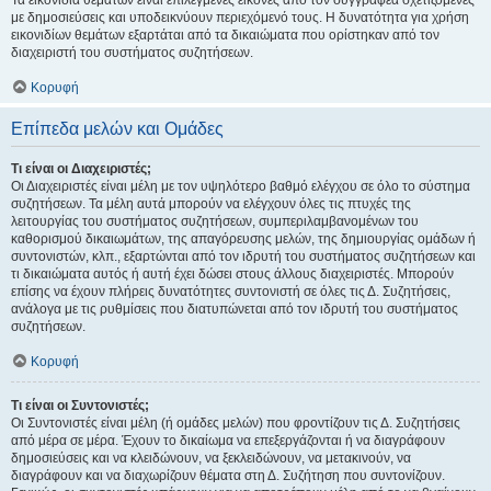
Τα εικονίδια θεμάτων είναι επιλεγμένες εικόνες από τον συγγραφέα σχετιζόμενες
με δημοσιεύσεις και υποδεικνύουν περιεχόμενό τους. Η δυνατότητα για χρήση
εικονιδίων θεμάτων εξαρτάται από τα δικαιώματα που ορίστηκαν από τον
διαχειριστή του συστήματος συζητήσεων.
Κορυφή
Επίπεδα μελών και Ομάδες
Τι είναι οι Διαχειριστές;
Οι Διαχειριστές είναι μέλη με τον υψηλότερο βαθμό ελέγχου σε όλο το σύστημα
συζητήσεων. Τα μέλη αυτά μπορούν να ελέγχουν όλες τις πτυχές της
λειτουργίας του συστήματος συζητήσεων, συμπεριλαμβανομένων του
καθορισμού δικαιωμάτων, της απαγόρευσης μελών, της δημιουργίας ομάδων ή
συντονιστών, κλπ., εξαρτώνται από τον ιδρυτή του συστήματος συζητήσεων και
τι δικαιώματα αυτός ή αυτή έχει δώσει στους άλλους διαχειριστές. Μπορούν
επίσης να έχουν πλήρεις δυνατότητες συντονιστή σε όλες τις Δ. Συζητήσεις,
ανάλογα με τις ρυθμίσεις που διατυπώνεται από τον ιδρυτή του συστήματος
συζητήσεων.
Κορυφή
Τι είναι οι Συντονιστές;
Οι Συντονιστές είναι μέλη (ή ομάδες μελών) που φροντίζουν τις Δ. Συζητήσεις
από μέρα σε μέρα. Έχουν το δικαίωμα να επεξεργάζονται ή να διαγράφουν
δημοσιεύσεις και να κλειδώνουν, να ξεκλειδώνουν, να μετακινούν, να
διαγράφουν και να διαχωρίζουν θέματα στη Δ. Συζήτηση που συντονίζουν.