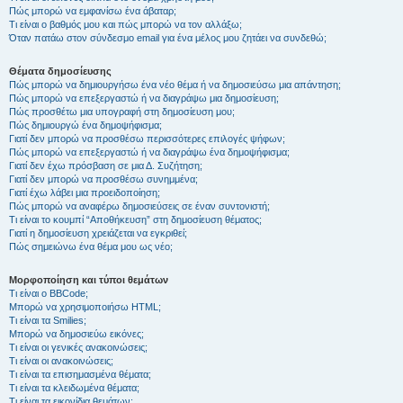
Πώς μπορώ να εμφανίσω ένα άβαταρ;
Τι είναι ο βαθμός μου και πώς μπορώ να τον αλλάξω;
Όταν πατάω στον σύνδεσμο email για ένα μέλος μου ζητάει να συνδεθώ;
Θέματα δημοσίευσης
Πώς μπορώ να δημιουργήσω ένα νέο θέμα ή να δημοσιεύσω μια απάντηση;
Πώς μπορώ να επεξεργαστώ ή να διαγράψω μια δημοσίευση;
Πώς προσθέτω μια υπογραφή στη δημοσίευση μου;
Πώς δημιουργώ ένα δημοψήφισμα;
Γιατί δεν μπορώ να προσθέσω περισσότερες επιλογές ψήφων;
Πώς μπορώ να επεξεργαστώ ή να διαγράψω ένα δημοψήφισμα;
Γιατί δεν έχω πρόσβαση σε μια Δ. Συζήτηση;
Γιατί δεν μπορώ να προσθέσω συνημμένα;
Γιατί έχω λάβει μια προειδοποίηση;
Πώς μπορώ να αναφέρω δημοσιεύσεις σε έναν συντονιστή;
Τι είναι το κουμπί “Αποθήκευση” στη δημοσίευση θέματος;
Γιατί η δημοσίευση χρειάζεται να εγκριθεί;
Πώς σημειώνω ένα θέμα μου ως νέο;
Μορφοποίηση και τύποι θεμάτων
Τι είναι ο BBCode;
Μπορώ να χρησιμοποιήσω HTML;
Τι είναι τα Smilies;
Μπορώ να δημοσιεύω εικόνες;
Τι είναι οι γενικές ανακοινώσεις;
Τι είναι οι ανακοινώσεις;
Τι είναι τα επισημασμένα θέματα;
Τι είναι τα κλειδωμένα θέματα;
Τι είναι τα εικονίδια θεμάτων;