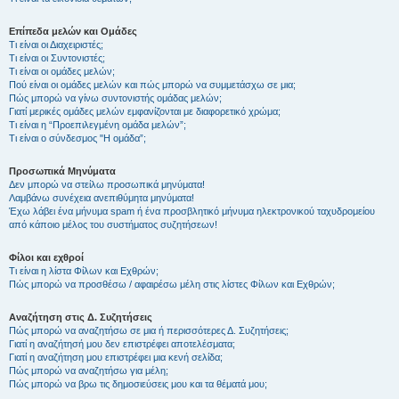
Επίπεδα μελών και Ομάδες
Τι είναι οι Διαχειριστές;
Τι είναι οι Συντονιστές;
Τι είναι οι ομάδες μελών;
Πού είναι οι ομάδες μελών και πώς μπορώ να συμμετάσχω σε μια;
Πώς μπορώ να γίνω συντονιστής ομάδας μελών;
Γιατί μερικές ομάδες μελών εμφανίζονται με διαφορετικό χρώμα;
Τι είναι η “Προεπιλεγμένη ομάδα μελών”;
Τι είναι ο σύνδεσμος "Η ομάδα”;
Προσωπικά Μηνύματα
Δεν μπορώ να στείλω προσωπικά μηνύματα!
Λαμβάνω συνέχεια ανεπιθύμητα μηνύματα!
Έχω λάβει ένα μήνυμα spam ή ένα προσβλητικό μήνυμα ηλεκτρονικού ταχυδρομείου
από κάποιο μέλος του συστήματος συζητήσεων!
Φίλοι και εχθροί
Τι είναι η λίστα Φίλων και Εχθρών;
Πώς μπορώ να προσθέσω / αφαιρέσω μέλη στις λίστες Φίλων και Εχθρών;
Αναζήτηση στις Δ. Συζητήσεις
Πώς μπορώ να αναζητήσω σε μια ή περισσότερες Δ. Συζητήσεις;
Γιατί η αναζήτησή μου δεν επιστρέφει αποτελέσματα;
Γιατί η αναζήτηση μου επιστρέφει μια κενή σελίδα;
Πώς μπορώ να αναζητήσω για μέλη;
Πώς μπορώ να βρω τις δημοσιεύσεις μου και τα θέματά μου;