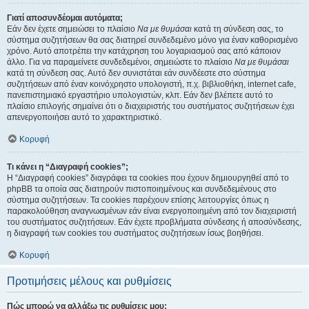
Γιατί αποσυνδέομαι αυτόματα;
Εάν δεν έχετε σημειώσει το πλαίσιο
Να με θυμάσαι
κατά τη σύνδεση σας, το
σύστημα συζητήσεων θα σας διατηρεί συνδεδεμένο μόνο για έναν καθορισμένο
χρόνο. Αυτό αποτρέπει την κατάχρηση του λογαριασμού σας από κάποιον
άλλο. Για να παραμείνετε συνδεδεμένοι, σημειώστε το πλαίσιο
Να με θυμάσαι
κατά τη σύνδεση σας. Αυτό δεν συνιστάται εάν συνδέεστε στο σύστημα
συζητήσεων από έναν κοινόχρηστο υπολογιστή, π.χ. βιβλιοθήκη, internet cafe,
πανεπιστημιακό εργαστήριο υπολογιστών, κλπ. Εάν δεν βλέπετε αυτό το
πλαίσιο επιλογής σημαίνει ότι ο διαχειριστής του συστήματος συζητήσεων έχει
απενεργοποιήσει αυτό το χαρακτηριστικό.
Κορυφή
Τι κάνει η “Διαγραφή cookies”;
Η “Διαγραφή cookies” διαγράφει τα cookies που έχουν δημιουργηθεί από το
phpBB τα οποία σας διατηρούν πιστοποιημένους και συνδεδεμένους στο
σύστημα συζητήσεων. Τα cookies παρέχουν επίσης λειτουργίες όπως η
παρακολούθηση αναγνωσμένων εάν είναι ενεργοποιημένη από τον διαχειριστή
του συστήματος συζητήσεων. Εάν έχετε προβλήματα σύνδεσης ή αποσύνδεσης,
η διαγραφή των cookies του συστήματος συζητήσεων ίσως βοηθήσει.
Κορυφή
Προτιμήσεις μέλους και ρυθμίσεις
Πώς μπορώ να αλλάξω τις ρυθμίσεις μου;