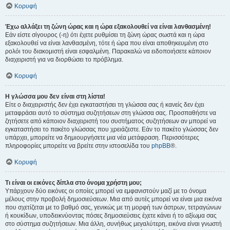
Κορυφή
Έχω αλλάξει τη ζώνη ώρας και η ώρα εξακολουθεί να είναι λανθασμένη!
Εάν είστε σίγουρος (-η) ότι έχετε ρυθμίσει τη ζώνη ώρας σωστά και η ώρα
εξακολουθεί να είναι λανθασμένη, τότε ή ώρα που είναι αποθηκευμένη στο
ρολόι του διακομιστή είναι εσφαλμένη. Παρακαλώ να ειδοποιήσετε κάποιον
διαχειριστή για να διορθώσει το πρόβλημα.
Κορυφή
Η γλώσσα μου δεν είναι στη λίστα!
Είτε ο διαχειριστής δεν έχει εγκαταστήσει τη γλώσσα σας ή κανείς δεν έχει
μεταφράσει αυτό το σύστημα συζητήσεων στη γλώσσα σας. Προσπαθήστε να
ζητήσετε από κάποιον διαχειριστή του συστήματος συζητήσεων αν μπορεί να
εγκαταστήσει το πακέτο γλώσσας που χρειάζεστε. Εάν το πακέτο γλώσσας δεν
υπάρχει, μπορείτε να δημιουργήσετε μια νέα μετάφραση. Περισσότερες
πληροφορίες μπορείτε να βρείτε στην ιστοσελίδα του
phpBB
®.
Κορυφή
Τι είναι οι εικόνες δίπλα στο όνομα χρήστη μου;
Υπάρχουν δύο εικόνες οι οποίες μπορεί να εμφανιστούν μαζί με το όνομα
μέλους στην προβολή δημοσιεύσεων. Μια από αυτές μπορεί να είναι μια εικόνα
που σχετίζεται με το βαθμό σας, γενικώς με τη μορφή των άστρων, τετραγώνων
ή κουκίδων, υποδεικνύοντας πόσες δημοσιεύσεις έχετε κάνει ή το αξίωμα σας
στο σύστημα συζητήσεων. Μια άλλη, συνήθως μεγαλύτερη, εικόνα είναι γνωστή