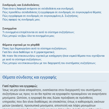
Συνδρομές και Σελιδοδείκτες
Ποια είναι η διαφορά ανάμεσα σε σελιδοδείκτη και συνδρομή;
Πώς προσθέτω σελιδοδείκτες ή εγγράφομαι σε συνδρομές σε συγκεκριμένα θέματα;
Πώς εγγράφομαι σε συνδρομές σε συγκεκριμένες Δ. Συζητήσεις;
Πώς αφαιρώ τις συνδρομές μου;
Συνημμένα
Τι συνημμένα επιτρέπονται σε αυτό το σύστημα συζητήσεων;
Πώς μπορώ να βρω όλα τα συνημμένα μου;
Θέματα σχετικά με το phpBB
Ποιος έχει δημιουργήσει αυτό το σύστημα συζητήσεων;
Γιατί δεν είναι διαθέσιμο το Χ χαρακτηριστικό;
Με ποιον θα επικοινωνήσω σχετικά με κατάχρηση ή/και νομικά θέματα που σχετίζονται
με αυτό το σύστημα συζητήσεων;
Πώς μπορώ να επικοινωνήσω με τον διαχειριστή του συστήματος συζητήσεων;
Θέματα σύνδεσης και εγγραφής
Γιατί πρέπει να εγγραφώ;
Ίσως να μην είναι απαραίτητο, εναπόκειται στον διαχειριστή του συστήματος
συζητήσεων ως προς το αν θα πρέπει να εγγραφείτε προκειμένου να αναρτήσετε
μηνύματα. Ωστόσο, η εγγραφή θα σας δώσει πρόσβαση σε πρόσθετες
υπηρεσίες που δεν είναι διαθέσιμες σε επισκέπτες όπως ο καθορισμός εικόνων
μελών (avatars), προσωπικά μηνύματα, αποστολή και λήψη μηνυμάτων