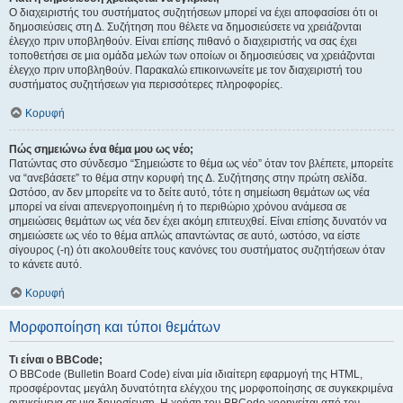
Ο διαχειριστής του συστήματος συζητήσεων μπορεί να έχει αποφασίσει ότι οι
δημοσιεύσεις στη Δ. Συζήτηση που θέλετε να δημοσιεύσετε να χρειάζονται
έλεγχο πριν υποβληθούν. Είναι επίσης πιθανό ο διαχειριστής να σας έχει
τοποθετήσει σε μια ομάδα μελών των οποίων οι δημοσιεύσεις να χρειάζονται
έλεγχο πριν υποβληθούν. Παρακαλώ επικοινωνείτε με τον διαχειριστή του
συστήματος συζητήσεων για περισσότερες πληροφορίες.
Κορυφή
Πώς σημειώνω ένα θέμα μου ως νέο;
Πατώντας στο σύνδεσμο “Σημειώστε το θέμα ως νέο” όταν τον βλέπετε, μπορείτε
να “ανεβάσετε” το θέμα στην κορυφή της Δ. Συζήτησης στην πρώτη σελίδα.
Ωστόσο, αν δεν μπορείτε να το δείτε αυτό, τότε η σημείωση θεμάτων ως νέα
μπορεί να είναι απενεργοποιημένη ή το περιθώριο χρόνου ανάμεσα σε
σημειώσεις θεμάτων ως νέα δεν έχει ακόμη επιτευχθεί. Είναι επίσης δυνατόν να
σημειώσετε ως νέο το θέμα απλώς απαντώντας σε αυτό, ωστόσο, να είστε
σίγουρος (-η) ότι ακολουθείτε τους κανόνες του συστήματος συζητήσεων όταν
το κάνετε αυτό.
Κορυφή
Μορφοποίηση και τύποι θεμάτων
Τι είναι ο BBCode;
Ο BBCode (Bulletin Board Code) είναι μία ιδιαίτερη εφαρμογή της HTML,
προσφέροντας μεγάλη δυνατότητα ελέγχου της μορφοποίησης σε συγκεκριμένα