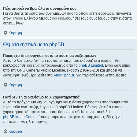
Πώς μπορώ να βρω όλα τα συνημμένα μου;
Για να βρείτε τη λίστα των συνημμένων σας τα οποία έχετε φορτώσει, πηγαίνετε
στον Πίνακα Ελέγχου Μέλους και ακολουθήστε τους συνδέσμους στην ενότητα
συνημμένων.
Κορυφή
Θέματα σχετικά με το phpBB
Ποιος έχει δημιουργήσει αυτό το σύστημα συζητήσεων;
Αυτό το λογισμικό (στη μη τροποποιημένη του έκδοση) έχει υλοποιηθεί,
κυκλοφορήσει και είναι κατοχυρωμένο από το
phpBB Limited
. Είναι διαθέσιμο
υπό την GNU General Public License, έκδοση 2 (GPL-2.0) και μπορεί να
διανεμηθεί ελεύθερα. Δείτε στο
About phpBB
για περισσότερες λεπτομέρειες.
Κορυφή
Γιατί δεν είναι διαθέσιμο το Χ χαρακτηριστικό;
Αυτό το πρόγραμμα δημιουργήθηκε και η άδεια χρήσης του αποδόθηκε από
την ομάδα ανάπτυξης λογισμικού phpBB Limited. Εάν νομίζετε ότι κάποιο
χαρακτηριστικό πρέπει να προστεθεί, επισκεφθείτε την ιστοσελίδα
phpBB Ideas Centre
, όπου μπορείτε να ψηφίσετε υπάρχουσες ιδέες ή να
προτείνετε νέες λειτουργίες.
Κορυφή