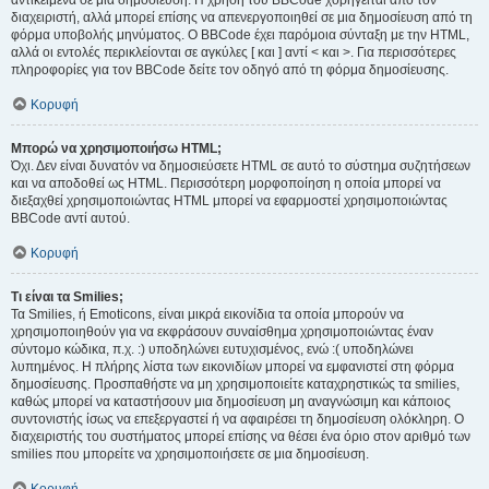
αντικείμενα σε μια δημοσίευση. Η χρήση του BBCode χορηγείται από τον
διαχειριστή, αλλά μπορεί επίσης να απενεργοποιηθεί σε μια δημοσίευση από τη
φόρμα υποβολής μηνύματος. Ο BBCode έχει παρόμοια σύνταξη με την HTML,
αλλά οι εντολές περικλείονται σε αγκύλες [ και ] αντί < και >. Για περισσότερες
πληροφορίες για τον BBCode δείτε τον οδηγό από τη φόρμα δημοσίευσης.
Κορυφή
Μπορώ να χρησιμοποιήσω HTML;
Όχι. Δεν είναι δυνατόν να δημοσιεύσετε HTML σε αυτό το σύστημα συζητήσεων
και να αποδοθεί ως HTML. Περισσότερη μορφοποίηση η οποία μπορεί να
διεξαχθεί χρησιμοποιώντας HTML μπορεί να εφαρμοστεί χρησιμοποιώντας
BBCode αντί αυτού.
Κορυφή
Τι είναι τα Smilies;
Τα Smilies, ή Emoticons, είναι μικρά εικονίδια τα οποία μπορούν να
χρησιμοποιηθούν για να εκφράσουν συναίσθημα χρησιμοποιώντας έναν
σύντομο κώδικα, π.χ. :) υποδηλώνει ευτυχισμένος, ενώ :( υποδηλώνει
λυπημένος. Η πλήρης λίστα των εικονιδίων μπορεί να εμφανιστεί στη φόρμα
δημοσίευσης. Προσπαθήστε να μη χρησιμοποιείτε καταχρηστικώς τα smilies,
καθώς μπορεί να καταστήσουν μια δημοσίευση μη αναγνώσιμη και κάποιος
συντονιστής ίσως να επεξεργαστεί ή να αφαιρέσει τη δημοσίευση ολόκληρη. Ο
διαχειριστής του συστήματος μπορεί επίσης να θέσει ένα όριο στον αριθμό των
smilies που μπορείτε να χρησιμοποιήσετε σε μια δημοσίευση.