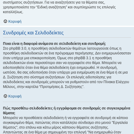
συστήματος συζητήσεων. Για να αναζητήσετε για τα θέματα σας,
χρησιμοποιείστε την “Ειδική αναζήτηση” και συμπληρώστε τις επιλογές
καταλλήλως.
Κορυφή
Συνδρομές και Σελιδοδείκτες
Ποια είναι η διαφορά ανάμεσα σε σελιδοδείκτη και συνδρομή;
Στο phpBB 3.0, η προσθήκη σελιδοδεικτών θεμάτων λειτουργούσε όπως η
προσθήκη σελιδοδεικτών σε ένα πρόγραμμα περιήγησης. Δεν ενημερωνόσασταν
όταν υπήρχε μια επικαιροποίηση. Όμως στο phpBB 3.1 η προσθήκη
σελιδοδεικτών είναι περισσότερο σαν να εγγραφείτε στο θέμα. Μπορείτε να
ειδοποιηθείτε όταν ένα θέμα σελιδοδείκτη έχει ενημερωθεί. Η συνδρομή,
ωστόσο, θα σας ειδοποιήσει όταν υπάρχει μια ενημέρωση σε ένα θέμα ή σε μια
Δ. Συζήτηση στο σύστημα συζητήσεων. Οι επιλογές ειδοποίησης για
σελιδοδείκτες και συνδρομές μπορούν να ρυθμιστούν από τον Πίνακα Ελέγχου
Μέλους, στην καρτέλα “Προτιμήσεις Δ. Συζήτησης”.
Κορυφή
Πώς προσθέτω σελιδοδείκτες ή εγγράφομαι σε συνδρομές σε συγκεκριμένα
θέματα;
Μπορείτε να προσθέσετε σελιδοδείκτη ή να εγγραφείτε σε συνδρομή σε κάποιο
συγκεκριμένο θέμα, πατώντας στον κατάλληλο σύνδεσμο στο μενού "Εργαλεία
θέματος", στο επάνω και κάτω μέρος κάποιου θέματος συζήτησης.
Απαντώντας σε ένα θέμα με σημειωμένη την επιλογή “Να ενημερωθώ όταν