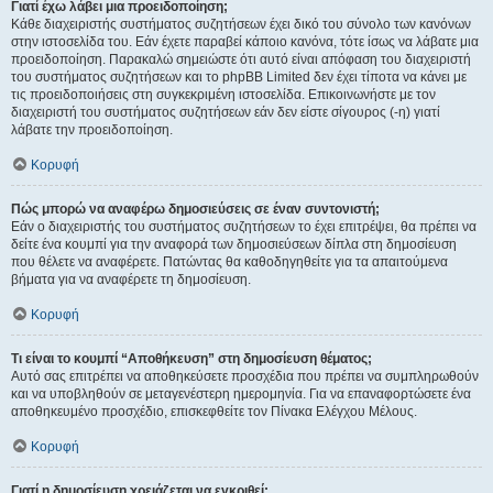
Γιατί έχω λάβει μια προειδοποίηση;
Κάθε διαχειριστής συστήματος συζητήσεων έχει δικό του σύνολο των κανόνων
στην ιστοσελίδα του. Εάν έχετε παραβεί κάποιο κανόνα, τότε ίσως να λάβατε μια
προειδοποίηση. Παρακαλώ σημειώστε ότι αυτό είναι απόφαση του διαχειριστή
του συστήματος συζητήσεων και το phpBB Limited δεν έχει τίποτα να κάνει με
τις προειδοποιήσεις στη συγκεκριμένη ιστοσελίδα. Επικοινωνήστε με τον
διαχειριστή του συστήματος συζητήσεων εάν δεν είστε σίγουρος (-η) γιατί
λάβατε την προειδοποίηση.
Κορυφή
Πώς μπορώ να αναφέρω δημοσιεύσεις σε έναν συντονιστή;
Εάν ο διαχειριστής του συστήματος συζητήσεων το έχει επιτρέψει, θα πρέπει να
δείτε ένα κουμπί για την αναφορά των δημοσιεύσεων δίπλα στη δημοσίευση
που θέλετε να αναφέρετε. Πατώντας θα καθοδηγηθείτε για τα απαιτούμενα
βήματα για να αναφέρετε τη δημοσίευση.
Κορυφή
Τι είναι το κουμπί “Αποθήκευση” στη δημοσίευση θέματος;
Αυτό σας επιτρέπει να αποθηκεύσετε προσχέδια που πρέπει να συμπληρωθούν
και να υποβληθούν σε μεταγενέστερη ημερομηνία. Για να επαναφορτώσετε ένα
αποθηκευμένο προσχέδιο, επισκεφθείτε τον Πίνακα Ελέγχου Μέλους.
Κορυφή
Γιατί η δημοσίευση χρειάζεται να εγκριθεί;