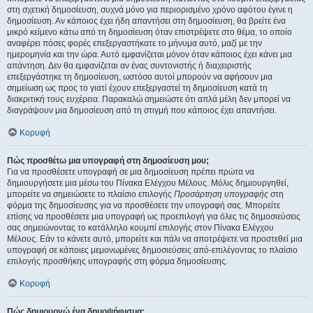
στη σχετική δημοσίευση, συχνά μόνο για περιορισμένο χρόνο αφότου έγινε η
δημοσίευση. Αν κάποιος έχει ήδη απαντήσει στη δημοσίευση, θα βρείτε ένα
μικρό κείμενο κάτω από τη δημοσίευση όταν επιστρέψετε στο θέμα, το οποίο
αναφέρει πόσες φορές επεξεργαστήκατε το μήνυμα αυτό, μαζί με την
ημερομηνία και την ώρα. Αυτό εμφανίζεται μόνον όταν κάποιος έχει κάνει μια
απάντηση. Δεν θα εμφανίζεται αν ένας συντονιστής ή διαχειριστής
επεξεργάστηκε τη δημοσίευση, ωστόσο αυτοί μπορούν να αφήσουν μια
σημείωση ως προς το γιατί έχουν επεξεργαστεί τη δημοσίευση κατά τη
διακριτική τους ευχέρεια. Παρακαλώ σημειώστε ότι απλά μέλη δεν μπορεί να
διαγράψουν μια δημοσίευση από τη στιγμή που κάποιος έχει απαντήσει.
Κορυφή
Πώς προσθέτω μια υπογραφή στη δημοσίευση μου;
Για να προσθέσετε υπογραφή σε μια δημοσίευση πρέπει πρώτα να
δημιουργήσετε μια μέσω του Πίνακα Ελέγχου Μέλους. Μόλις δημιουργηθεί,
μπορείτε να σημειώσετε το πλαίσιο επιλογής
Προσάρτηση υπογραφής
στη
φόρμα της δημοσίευσης για να προσθέσετε την υπογραφή σας. Μπορείτε
επίσης να προσθέσετε μια υπογραφή ως προεπιλογή για όλες τις δημοσιεύσεις
σας σημειώνοντας το κατάλληλο κουμπί επιλογής στον Πίνακα Ελέγχου
Μέλους. Εάν το κάνετε αυτό, μπορείτε και πάλι να αποτρέψετε να προστεθεί μια
υπογραφή σε κάποιες μεμονωμένες δημοσιεύσεις από-επιλέγοντας το πλαίσιο
επιλογής προσθήκης υπογραφής στη φόρμα δημοσίευσης.
Κορυφή
Πώς δημιουργώ ένα δημοψήφισμα;