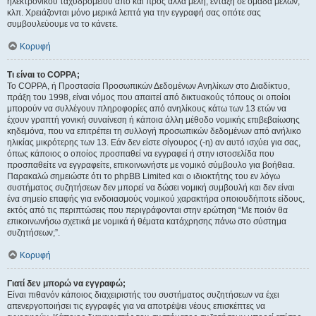
ηλεκτρονικού ταχυδρομείου από και προς άλλα μέλη, ένταξη σε ομάδα μελών,
κλπ. Χρειάζονται μόνο μερικά λεπτά για την εγγραφή σας οπότε σας
συμβουλεύουμε να το κάνετε.
Κορυφή
Τι είναι το COPPA;
Το COPPA, ή Προστασία Προσωπικών Δεδομένων Ανηλίκων στο Διαδίκτυο,
πράξη του 1998, είναι νόμος που απαιτεί από δικτυακούς τόπους οι οποίοι
μπορούν να συλλέγουν πληροφορίες από ανηλίκους κάτω των 13 ετών να
έχουν γραπτή γονική συναίνεση ή κάποια άλλη μέθοδο νομικής επιβεβαίωσης
κηδεμόνα, που να επιτρέπει τη συλλογή προσωπικών δεδομένων από ανήλικο
ηλικίας μικρότερης των 13. Εάν δεν είστε σίγουρος (-η) αν αυτό ισχύει για σας,
όπως κάποιος ο οποίος προσπαθεί να εγγραφεί ή στην ιστοσελίδα που
προσπαθείτε να εγγραφείτε, επικοινωνήστε με νομικό σύμβουλο για βοήθεια.
Παρακαλώ σημειώστε ότι το phpBB Limited και ο ιδιοκτήτης του εν λόγω
συστήματος συζητήσεων δεν μπορεί να δώσει νομική συμβουλή και δεν είναι
ένα σημείο επαφής για ενδοιασμούς νομικού χαρακτήρα οποιουδήποτε είδους,
εκτός από τις περιπτώσεις που περιγράφονται στην ερώτηση “Με ποιόν θα
επικοινωνήσω σχετικά με νομικά ή θέματα κατάχρησης πάνω στο σύστημα
συζητήσεων;”.
Κορυφή
Γιατί δεν μπορώ να εγγραφώ;
Είναι πιθανόν κάποιος διαχειριστής του συστήματος συζητήσεων να έχει
απενεργοποιήσει τις εγγραφές για να αποτρέψει νέους επισκέπτες να