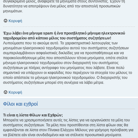
συγκεκριμένο μέλος, αναφέρετε τα μηνύματα στους συντονιστές. Έχουν τη
δυνατότητα να αποτρέψουν ένα μέλος από την αποστολή προσωπικών
μηνυμάτων.
Κορυφή
Έχω λάβει ένα μήνυμα spam ή ένα προσβλητικό μήνυμα ηλεκτρονικού
ταχυδρομείου από κάποιο μέλος του συστήματος συζητήσεων!
Λυπούμαστε που το ακούμε αυτό. Το χαρακτηριστικό λειτουργίας των
μηνυμάτων ηλεκτρονικού ταχυδρομείου αυτού του συστήματος συζητήσεων
συμπεριλαμβάνουν ασφαλιστικές δικλείδες για να προσπαθήσουμε και να
παρακολουθήσουμε μέλη που αποστέλλουν τέτοια μηνύματα, οπότε στείλτε
μήνυμα ηλεκτρονικού ταχυδρομείου στον διαχειριστή του συστήματος
συζητήσεων με πλήρες αντίγραφο του μηνύματος που λάβατε. Είναι πολύ
σημαντικό να υπάρχουν οι κεφαλίδες που περιέχουν τα στοιχεία του μέλους το
οποίο απέστειλε το μήνυμα ηλεκτρονικού ταχυδρομείου. Ο διαχειριστής του
συστήματος συζητήσεων μπορεί στη συνέχεια να λάβει μέτρα.
Κορυφή
Φίλοι και εχθροί
Τι είναι η λίστα Φίλων και Εχθρών;
Μπορείτε να χρησιμοποιήσετε αυτές τις λίστες για να οργανώσετε τα μέλη του
συστήματος συζητήσεων. Τα μέλη που προστίθενται στη λίστα φίλων σας θα
εμφανίζονται σε λίστα στον Πίνακα Ελέγχου Μέλους για γρήγορη πρόσβαση για
να βλέπετε εάν είναι συνδεδεμένοι και να στέλνετε προσωπικά μηνύματα.