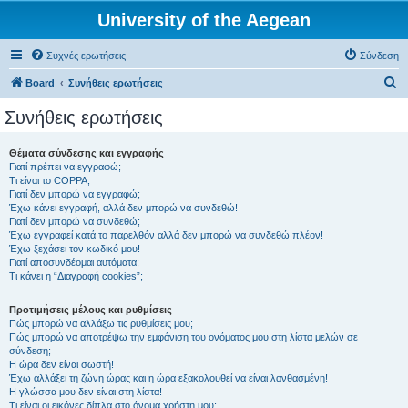
University of the Aegean
Συχνές ερωτήσεις
Σύνδεση
Α
Board
Συνήθεις ερωτήσεις
ν
Συνήθεις ερωτήσεις
α
ζ
Θέματα σύνδεσης και εγγραφής
Γιατί πρέπει να εγγραφώ;
ή
Τι είναι το COPPA;
τ
Γιατί δεν μπορώ να εγγραφώ;
Έχω κάνει εγγραφή, αλλά δεν μπορώ να συνδεθώ!
η
Γιατί δεν μπορώ να συνδεθώ;
Έχω εγγραφεί κατά το παρελθόν αλλά δεν μπορώ να συνδεθώ πλέον!
σ
Έχω ξεχάσει τον κωδικό μου!
η
Γιατί αποσυνδέομαι αυτόματα;
Τι κάνει η “Διαγραφή cookies”;
Προτιμήσεις μέλους και ρυθμίσεις
Πώς μπορώ να αλλάξω τις ρυθμίσεις μου;
Πώς μπορώ να αποτρέψω την εμφάνιση του ονόματος μου στη λίστα μελών σε
σύνδεση;
Η ώρα δεν είναι σωστή!
Έχω αλλάξει τη ζώνη ώρας και η ώρα εξακολουθεί να είναι λανθασμένη!
Η γλώσσα μου δεν είναι στη λίστα!
Τι είναι οι εικόνες δίπλα στο όνομα χρήστη μου;