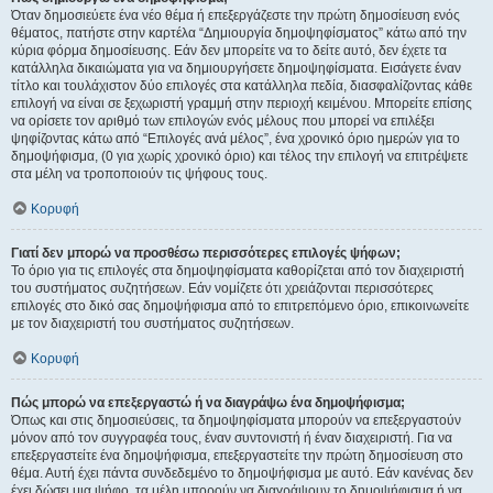
Όταν δημοσιεύετε ένα νέο θέμα ή επεξεργάζεστε την πρώτη δημοσίευση ενός
θέματος, πατήστε στην καρτέλα “Δημιουργία δημοψηφίσματος” κάτω από την
κύρια φόρμα δημοσίευσης. Εάν δεν μπορείτε να το δείτε αυτό, δεν έχετε τα
κατάλληλα δικαιώματα για να δημιουργήσετε δημοψηφίσματα. Εισάγετε έναν
τίτλο και τουλάχιστον δύο επιλογές στα κατάλληλα πεδία, διασφαλίζοντας κάθε
επιλογή να είναι σε ξεχωριστή γραμμή στην περιοχή κειμένου. Μπορείτε επίσης
να ορίσετε τον αριθμό των επιλογών ενός μέλους που μπορεί να επιλέξει
ψηφίζοντας κάτω από “Επιλογές ανά μέλος”, ένα χρονικό όριο ημερών για το
δημοψήφισμα, (0 για χωρίς χρονικό όριο) και τέλος την επιλογή να επιτρέψετε
στα μέλη να τροποποιούν τις ψήφους τους.
Κορυφή
Γιατί δεν μπορώ να προσθέσω περισσότερες επιλογές ψήφων;
Το όριο για τις επιλογές στα δημοψηφίσματα καθορίζεται από τον διαχειριστή
του συστήματος συζητήσεων. Εάν νομίζετε ότι χρειάζονται περισσότερες
επιλογές στο δικό σας δημοψήφισμα από το επιτρεπόμενο όριο, επικοινωνείτε
με τον διαχειριστή του συστήματος συζητήσεων.
Κορυφή
Πώς μπορώ να επεξεργαστώ ή να διαγράψω ένα δημοψήφισμα;
Όπως και στις δημοσιεύσεις, τα δημοψηφίσματα μπορούν να επεξεργαστούν
μόνον από τον συγγραφέα τους, έναν συντονιστή ή έναν διαχειριστή. Για να
επεξεργαστείτε ένα δημοψήφισμα, επεξεργαστείτε την πρώτη δημοσίευση στο
θέμα. Αυτή έχει πάντα συνδεδεμένο το δημοψήφισμα με αυτό. Εάν κανένας δεν
έχει δώσει μια ψήφο, τα μέλη μπορούν να διαγράψουν το δημοψήφισμα ή να