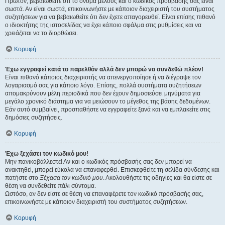
Πρώτον, βεβαιωθείτε ότι το όνομα μέλους και ο κωδικός πρόσβασής σας είναι
σωστά. Αν είναι σωστά, επικοινωνήστε με κάποιον διαχειριστή του συστήματος
συζητήσεων για να βεβαιωθείτε ότι δεν έχετε απαγορευθεί. Είναι επίσης πιθανό
ο ιδιοκτήτης της ιστοσελίδας να έχει κάποιο σφάλμα στις ρυθμίσεις και να
χρειάζεται να το διορθώσει.
Κορυφή
Έχω εγγραφεί κατά το παρελθόν αλλά δεν μπορώ να συνδεθώ πλέον!
Είναι πιθανό κάποιος διαχειριστής να απενεργοποίησε ή να διέγραψε τον
λογαριασμό σας για κάποιο λόγο. Επίσης, πολλά συστήματα συζητήσεων
απομακρύνουν μέλη περιοδικά που δεν έχουν δημοσιεύσει μηνύματα για
μεγάλο χρονικό διάστημα για να μειώσουν το μέγεθος της βάσης δεδομένων.
Εάν αυτό συμβαίνει, προσπαθήστε να εγγραφείτε ξανά και να εμπλακείτε στις
δημόσιες συζητήσεις.
Κορυφή
Έχω ξεχάσει τον κωδικό μου!
Μην πανικοβάλλεστε! Αν και ο κωδικός πρόσβασής σας δεν μπορεί να
ανακτηθεί, μπορεί εύκολα να επαναφερθεί. Επισκεφθείτε τη σελίδα σύνδεσης και
πατήστε στο
Ξέχασα τον κωδικό μου
. Ακολουθήστε τις οδηγίες και θα είστε σε
θέση να συνδεθείτε πάλι σύντομα.
Ωστόσο, αν δεν είστε σε θέση να επαναφέρετε τον κωδικό πρόσβασής σας,
επικοινωνήστε με κάποιον διαχειριστή του συστήματος συζητήσεων.
Κορυφή