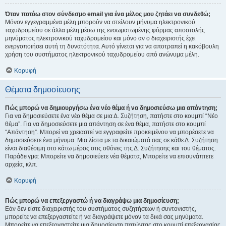
Όταν πατάω στον σύνδεσμο email για ένα μέλος μου ζητάει να συνδεθώ;
Μόνον εγγεγραμμένα μέλη μπορούν να στείλουν μήνυμα ηλεκτρονικού
ταχυδρομείου σε άλλα μέλη μέσω της ενσωματωμένης φόρμας αποστολής
μηνύματος ηλεκτρονικού ταχυδρομείου και μόνο αν ο διαχειριστής έχει
ενεργοποιήσει αυτή τη δυνατότητα. Αυτό γίνεται για να αποτραπεί η κακόβουλη
χρήση του συστήματος ηλεκτρονικού ταχυδρομείου από ανώνυμα μέλη.
Κορυφή
Θέματα δημοσίευσης
Πώς μπορώ να δημιουργήσω ένα νέο θέμα ή να δημοσιεύσω μια απάντηση;
Για να δημοσιεύσετε ένα νέο θέμα σε μια Δ. Συζήτηση, πατήστε στο κουμπί “Νέο
θέμα”. Για να δημοσιεύσετε μια απάντηση σε ένα θέμα, πατήστε στο κουμπί
“Απάντηση”. Μπορεί να χρειαστεί να εγγραφείτε προκειμένου να μπορέσετε να
δημοσιεύσετε ένα μήνυμα. Μια λίστα με τα δικαιώματά σας σε κάθε Δ. Συζήτηση
είναι διαθέσιμη στο κάτω μέρος στις οθόνες της Δ. Συζήτησης και του θέματος.
Παράδειγμα: Μπορείτε να δημοσιεύετε νέα θέματα, Μπορείτε να επισυνάπτετε
αρχεία, κλπ.
Κορυφή
Πώς μπορώ να επεξεργαστώ ή να διαγράψω μια δημοσίευση;
Εάν δεν είστε διαχειριστής του συστήματος συζητήσεων ή συντονιστής,
μπορείτε να επεξεργαστείτε ή να διαγράψετε μόνον τα δικά σας μηνύματα.
Μπορείτε να επεξεργαστείτε μια δημοσίευση πατώντας στο κουμπί επεξεργασίας