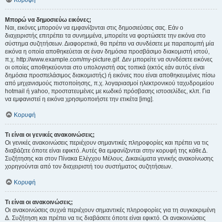
Κορυφή
Μπορώ να δημοσιεύω εικόνες;
Ναι, εικόνες μπορούν να εμφανίζονται στις δημοσιεύσεις σας. Εάν ο
διαχειριστής επιτρέπει τα συνημμένα, μπορείτε να φορτώσετε την εικόνα στο
σύστημα συζητήσεων. Διαφορετικά, θα πρέπει να συνδέσετε με παραπομπή μία
εικόνα η οποία αποθηκεύεται σε έναν δημόσια προσβάσιμο διακομιστή ιστού,
π.χ. http://www.example.com/my-picture.gif. Δεν μπορείτε να συνδέσετε εικόνες
οι οποίες αποθηκεύονται στο υπολογιστή σας τοπικά (εκτός εάν αυτός είναι
δημόσια προσπελάσιμος διακομιστής) ή εικόνες που είναι αποθηκευμένες πίσω
από μηχανισμούς πιστοποίησης, π.χ. λογαριασμοί ηλεκτρονικού ταχυδρομείου
hotmail ή yahoo, προστατευμένες με κωδικό πρόσβασης ιστοσελίδες, κλπ. Για
να εμφανιστεί η εικόνα χρησιμοποιήστε την ετικέτα [img].
Κορυφή
Τι είναι οι γενικές ανακοινώσεις;
Οι γενικές ανακοινώσεις περιέχουν σημαντικές πληροφορίες και πρέπει να τις
διαβάζετε όποτε είναι εφικτό. Αυτές θα εμφανίζονται στην κορυφή της κάθε Δ.
Συζήτησης και στον Πίνακα Ελέγχου Μέλους. Δικαιώματα γενικής ανακοίνωσης
χορηγούνται από τον διαχειριστή του συστήματος συζητήσεων.
Κορυφή
Τι είναι οι ανακοινώσεις;
Οι ανακοινώσεις συχνά περιέχουν σημαντικές πληροφορίες για τη συγκεκριμένη
Δ. Συζήτηση και πρέπει να τις διαβάσετε όποτε είναι εφικτό. Οι ανακοινώσεις