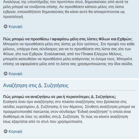
Αναλόγως της υποστήριξης του προτύπου στυλ, δημοσιεύσεις από αυτά τα
μέλη μπορεί να τονίζονται επίσης. Αν προσθέσετε κάποιο μέλος στη λίστα
εχθρών, οποιεσδήποτε δημοσιεύσεις θα κάνει αυτό θα αποκρύπτονται ως
προεπιλογή.
Κορυφή
Πώς μπορώ να προσθέσω / αφαιρέσω μέλη στις λίστες Φίλων και Εχθρών;
Μπορείτε να προσθέσετε μέλη στις λίστες με δύο τρόπους. Στο προφίλ του κάθε
μέλους, υπάρχει ένας σύνδεσμος για να το προσθέσετε στη λίστα σας είτε των
Φίλων, είτε των Εχθρών. Εναλλακτικά, από τον Πίνακα Ελέγχου Μέλους,
μπορείτε κατευθείαν να προσθέσετε μέλη εισάγοντας το όνομα τους. Μπορείτε
επίσης να αφαιρέσετε μέλη από τη λίστα σας χρησιμοποιώντας την ίδια σελίδα.
Κορυφή
Αναζήτηση στις Δ. Συζητήσεις
Πώς μπορώ να αναζητήσω σε μια ή περισσότερες Δ. Συζητήσεις;
Εισάγετε έναν όρο αναζήτησης στο πλαίσιο αναζήτησης που βρίσκεται στις
σελίδες ευρετηρίου, Δ. Συζήτησης ή του θέματος. Σύνθετη αναζήτηση μπορεί να
πραγματοποιηθεί πατώντας στον σύνδεσμο “Ειδική αναζήτηση” η οποία είναι
διαθέσιμη σε όλες τις σελίδες στη Δ. Συζήτηση. Το πώς να κάνετε αναζήτηση
ίσως εξαρτάται από το στυλ που χρησιμοποιείτε.
Κορυφή