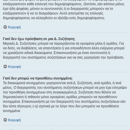
επεξεργαστούν κάθε επιλογή του δημοψηφίσματος. Ωστόσο, εάν κάποιο μέλος
έχει ήδη ψηφίσει, μόνον οι συντονιστές ή οι διαχειριστές μπορούν να το
επεξεργαστούν ή να το διαγράψουν. Αυτό αποτρέπει τις επιλογές
δημοψηφίσματος να αλλαχθούν εν εξελίξει ενός δημοψηφίσματος.
Κορυφή
Γιατί δεν έχω πρόσβαση σε μια Δ. Συζήτηση;
Μερικές Δ. Συζητήσεις μπορεί να περιορίζονται σε ορισμένα μέλη ή ομάδες. Για
να δείτε, να διαβάσετε, να απαντήσετε ή για οποιαδήποτε άλλη ενέργεια μπορεί
να χρειάζεστε ειδικά δικαιώματα. Επικοινωνήστε με έναν συντονιστή ή
διαχειριστή του συστήματος συζητήσεων για να σας χορηγήσει την πρόσβαση.
Κορυφή
Γιατί δεν μπορώ να προσθέσω συνημμένα;
Τα δικαιώματα συνημμένου χορηγούνται ανά Δ. Συζήτηση, ανά ομάδα, ή ανά
μέλος. Ο διαχειριστής του συστήματος συζητήσεων μπορεί να μην έχει επιτρέψει
την προσθήκη συνημμένων στη συγκεκριμένη Δ. Συζήτηση που θέλετε να
δημοσιεύσετε ή πιθανόν μόνο ορισμένες ομάδες μπορούν να προσθέτουν
συνημμένα. Επικοινωνήστε με τον διαχειριστή του συστήματος συζητήσεων εάν
δεν είστε σίγουρος (-η) σχετικά με το λόγο που δεν μπορείτε να προσθέσετε
συνημμένα.
Κορυφή