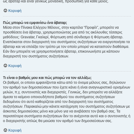
ως άβαταρ και είναι γενικώς μοναδική, προσωπική για κάθε μέλος.
Κορυφή
Πώς μπορώ να εμφανίσω ένα άβαταρ;
Μέσα στον Πίνακα Ελέγχου Μέλους, στην καρτέλα “Προφίλ”, μπορείτε να
προσθέσετε ένα άβαταρ, χρησιμοποιώντας μια από τις ακόλουθες τέσσερις
μεθόδους: Gravatar, Γκαλερί, Φόρτωση από σύνδεσμο ή Φόρτωση άβαταρ.
Εναπόκειται στον διαχειριστή του συστήματος συζητήσεων να ενεργοποιήσει τα
άβαταρ και να επιλέξει τον τρόπο με τον οποίο μπορεί να καταστούν διαθέσιμα.
Εάν δεν μπορείτε να χρησιμοποιήσετε άβαταρ, επικοινωνήστε με κάποιον
διαχειριστή του συστήματος συζητήσεων.
Κορυφή
Τι είναι ο βαθμός μου και πώς μπορώ να τον αλλάξω;
Οι βαθμοί, οι οποίοι εμφανίζονται κάτω από το όνομα μέλους σας, δηλώνουν
τον αριθμό των δημοσιεύσεων που έχετε κάνει ή είναι αναγνωριστικό ορισμένων
μελών, π.χ. συντονιστές και διαχειριστές. Γενικώς, δεν μπορείτε να αλλάξετε
άμεσα το κείμενο οποιουδήποτε βαθμού του συστήματος συζητήσεων
δεδομένου ότι αυτό καθορίζεται από τον διαχειριστή του συστήματος
συζητήσεων. Παρακαλώ μην κάνετε κατάχρηση του συστήματος συζητήσεων με
άσκοπες δημοσιεύσεις μόνο και μόνο για να ανεβάσετε τον βαθμό σας. Τα
περισσότερα συστήματα συζητήσεων δεν το ανέχονται αυτό και ο συντονιστής ή
ο διαχειριστής απλώς θα μειώσει τον αριθμό των δημοσιεύσεων σας.
Κορυφή