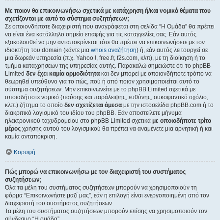
Με ποιον θα επικοινωνήσω σχετικά με κατάχρηση ή/και νομικά θέματα που
σχετίζονται με αυτό το σύστημα συζητήσεων;
Σε οποιονδήποτε διαχειριστή που αναγράφεται στη σελίδα “Η Ομάδα” θα πρέπει
να είναι ένα κατάλληλο σημείο επαφής για τις καταγγελίες σας. Εάν αυτός
εξακολουθεί να μην ανταποκρίνεται τότε θα πρέπει να επικοινωνήσετε με τον
ιδιοκτήτη του domain (κάντε μια
whois αναζήτηση
) ή, εάν αυτός λειτουργεί σε
μια δωρεάν υπηρεσία (π.χ. Yahoo !, free.fr, f2s.com, κλπ), με τη διοίκηση ή το
τμήμα καταχρήσεων της υπηρεσίας αυτής. Παρακαλώ σημειώστε ότι το phpBB
Limited
δεν έχει καμία αρμοδιότητα
και δεν μπορεί με οποιονδήποτε τρόπο να
θεωρηθεί υπεύθυνο για το πώς, πού ή από ποιον χρησιμοποιείται αυτό το
σύστημα συζητήσεων. Μην επικοινωνείτε με το phpBB Limited σχετικά με
οποιαδήποτε νομικό (παύσης και παράλειψης, ευθύνης, συκοφαντικό σχόλιο,
κλπ.) ζήτημα το οποίο
δεν σχετίζεται άμεσα
με την ιστοσελίδα phpBB.com ή το
διακριτικό λογισμικό του ιδίου του phpBB. Εάν αποστείλετε μήνυμα
ηλεκτρονικού ταχυδρομείου στο phpBB Limited σχετικά
με οποιοδήποτε τρίτο
μέρος
χρήσης αυτού του λογισμικού θα πρέπει να αναμένετε μια αρνητική ή και
καμία ανταπόκριση.
Κορυφή
Πώς μπορώ να επικοινωνήσω με τον διαχειριστή του συστήματος
συζητήσεων;
Όλα τα μέλη του συστήματος συζητήσεων μπορούν να χρησιμοποιούν τη
φόρμα “Επικοινωνήστε μαζί μας”, εάν η επιλογή είναι ενεργοποιημένη από τον
διαχειριστή του συστήματος συζητήσεων.
Τα μέλη του συστήματος συζητήσεων μπορούν επίσης να χρησιμοποιούν τον
σύνδεσμο “Η ομάδα”.