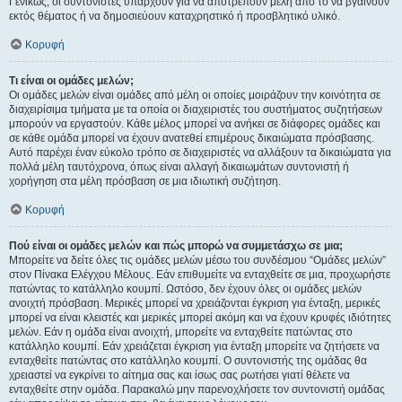
Γενικώς, οι συντονιστές υπάρχουν για να αποτρέπουν μέλη από το να βγαίνουν
εκτός θέματος ή να δημοσιεύουν καταχρηστικό ή προσβλητικό υλικό.
Κορυφή
Τι είναι οι ομάδες μελών;
Οι ομάδες μελών είναι ομάδες από μέλη οι οποίες μοιράζουν την κοινότητα σε
διαχειρίσιμα τμήματα με τα οποία οι διαχειριστές του συστήματος συζητήσεων
μπορούν να εργαστούν. Κάθε μέλος μπορεί να ανήκει σε διάφορες ομάδες και
σε κάθε ομάδα μπορεί να έχουν ανατεθεί επιμέρους δικαιώματα πρόσβασης.
Αυτό παρέχει έναν εύκολο τρόπο σε διαχειριστές να αλλάξουν τα δικαιώματα για
πολλά μέλη ταυτόχρονα, όπως είναι αλλαγή δικαιωμάτων συντονιστή ή
χορήγηση στα μέλη πρόσβαση σε μια ιδιωτική συζήτηση.
Κορυφή
Πού είναι οι ομάδες μελών και πώς μπορώ να συμμετάσχω σε μια;
Μπορείτε να δείτε όλες τις ομάδες μελών μέσω του συνδέσμου “Ομάδες μελών”
στον Πίνακα Ελέγχου Μέλους. Εάν επιθυμείτε να ενταχθείτε σε μια, προχωρήστε
πατώντας το κατάλληλο κουμπί. Ωστόσο, δεν έχουν όλες οι ομάδες μελών
ανοιχτή πρόσβαση. Μερικές μπορεί να χρειάζονται έγκριση για ένταξη, μερικές
μπορεί να είναι κλειστές και μερικές μπορεί ακόμη και να έχουν κρυφές ιδιότητες
μελών. Εάν η ομάδα είναι ανοιχτή, μπορείτε να ενταχθείτε πατώντας στο
κατάλληλο κουμπί. Εάν χρειάζεται έγκριση για ένταξη μπορείτε να ζητήσετε να
ενταχθείτε πατώντας στο κατάλληλο κουμπί. Ο συντονιστής της ομάδας θα
χρειαστεί να εγκρίνει το αίτημα σας και ίσως σας ρωτήσει γιατί θέλετε να
ενταχθείτε στην ομάδα. Παρακαλώ μην παρενοχλήσετε τον συντονιστή ομάδας