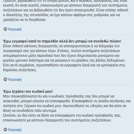
Πρώτον, βεβαιωθείτε ότι το όνομα μέλους και ο κωδικός πρόσβασής σας είναι
σωστά. Αν είναι σωστά, επικοινωνήστε με κάποιον διαχειριστή του συστήματος
συζητήσεων για να βεβαιωθείτε ότι δεν έχετε απαγορευθεί. Είναι επίσης πιθανό
ο ιδιοκτήτης της ιστοσελίδας να έχει κάποιο σφάλμα στις ρυθμίσεις και να
χρειάζεται να το διορθώσει.
Κορυφή
Έχω εγγραφεί κατά το παρελθόν αλλά δεν μπορώ να συνδεθώ πλέον!
Είναι πιθανό κάποιος διαχειριστής να απενεργοποίησε ή να διέγραψε τον
λογαριασμό σας για κάποιο λόγο. Επίσης, πολλά συστήματα συζητήσεων
απομακρύνουν μέλη περιοδικά που δεν έχουν δημοσιεύσει μηνύματα για
μεγάλο χρονικό διάστημα για να μειώσουν το μέγεθος της βάσης δεδομένων.
Εάν αυτό συμβαίνει, προσπαθήστε να εγγραφείτε ξανά και να εμπλακείτε στις
δημόσιες συζητήσεις.
Κορυφή
Έχω ξεχάσει τον κωδικό μου!
Μην πανικοβάλλεστε! Αν και ο κωδικός πρόσβασής σας δεν μπορεί να
ανακτηθεί, μπορεί εύκολα να επαναφερθεί. Επισκεφθείτε τη σελίδα σύνδεσης και
πατήστε στο
Ξέχασα τον κωδικό μου
. Ακολουθήστε τις οδηγίες και θα είστε σε
θέση να συνδεθείτε πάλι σύντομα.
Ωστόσο, αν δεν είστε σε θέση να επαναφέρετε τον κωδικό πρόσβασής σας,
επικοινωνήστε με κάποιον διαχειριστή του συστήματος συζητήσεων.
Κορυφή