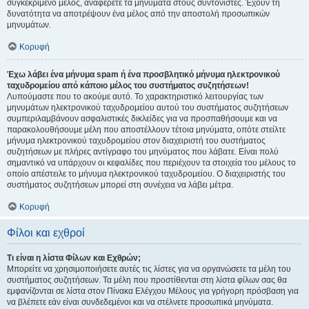
συγκεκριμένο μέλος, αναφέρετε τα μηνύματα στους συντονιστές. Έχουν τη
δυνατότητα να αποτρέψουν ένα μέλος από την αποστολή προσωπικών
μηνυμάτων.
Κορυφή
Έχω λάβει ένα μήνυμα spam ή ένα προσβλητικό μήνυμα ηλεκτρονικού
ταχυδρομείου από κάποιο μέλος του συστήματος συζητήσεων!
Λυπούμαστε που το ακούμε αυτό. Το χαρακτηριστικό λειτουργίας των
μηνυμάτων ηλεκτρονικού ταχυδρομείου αυτού του συστήματος συζητήσεων
συμπεριλαμβάνουν ασφαλιστικές δικλείδες για να προσπαθήσουμε και να
παρακολουθήσουμε μέλη που αποστέλλουν τέτοια μηνύματα, οπότε στείλτε
μήνυμα ηλεκτρονικού ταχυδρομείου στον διαχειριστή του συστήματος
συζητήσεων με πλήρες αντίγραφο του μηνύματος που λάβατε. Είναι πολύ
σημαντικό να υπάρχουν οι κεφαλίδες που περιέχουν τα στοιχεία του μέλους το
οποίο απέστειλε το μήνυμα ηλεκτρονικού ταχυδρομείου. Ο διαχειριστής του
συστήματος συζητήσεων μπορεί στη συνέχεια να λάβει μέτρα.
Κορυφή
Φίλοι και εχθροί
Τι είναι η λίστα Φίλων και Εχθρών;
Μπορείτε να χρησιμοποιήσετε αυτές τις λίστες για να οργανώσετε τα μέλη του
συστήματος συζητήσεων. Τα μέλη που προστίθενται στη λίστα φίλων σας θα
εμφανίζονται σε λίστα στον Πίνακα Ελέγχου Μέλους για γρήγορη πρόσβαση για
να βλέπετε εάν είναι συνδεδεμένοι και να στέλνετε προσωπικά μηνύματα.