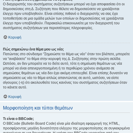
Ο διαχειριστής του συστήματος συζητήσεων μπορεί να έχει αποφασίσει ότι οι
δημοσιεύσεις στη Δ. Συζήτηση που θέλετε να δημοσιεύσετε να χρειάζονται
έλεγχο πριν υποβληθούν. Είναι επίσης πιθανό ο διαχειριστής να σας έχει
τοποθετήσει σε μια ομάδα μελών των οποίων οι δημοσιεύσεις να χρειάζονται
έλεγχο πριν υποβληθούν. Παρακαλώ επικοινωνείτε με τον διαχειριστή του
συστήματος συζητήσεων για περισσότερες πληροφορίες.
Κορυφή
Πώς σημειώνω ένα θέμα μου ως νέο;
Πατώντας στο σύνδεσμο “Σημειώστε το θέμα ως νέο” όταν τον βλέπετε, μπορείτε
να “ανεβάσετε” το θέμα στην κορυφή της Δ. Συζήτησης στην πρώτη σελίδα.
Ωστόσο, αν δεν μπορείτε να το δείτε αυτό, τότε η σημείωση θεμάτων ως νέα
μπορεί να είναι απενεργοποιημένη ή το περιθώριο χρόνου ανάμεσα σε
σημειώσεις θεμάτων ως νέα δεν έχει ακόμη επιτευχθεί. Είναι επίσης δυνατόν να
σημειώσετε ως νέο το θέμα απλώς απαντώντας σε αυτό, ωστόσο, να είστε
σίγουρος (-η) ότι ακολουθείτε τους κανόνες του συστήματος συζητήσεων όταν
το κάνετε αυτό.
Κορυφή
Μορφοποίηση και τύποι θεμάτων
Τι είναι ο BBCode;
Ο BBCode (Bulletin Board Code) είναι μία ιδιαίτερη εφαρμογή της HTML,
προσφέροντας μεγάλη δυνατότητα ελέγχου της μορφοποίησης σε συγκεκριμένα