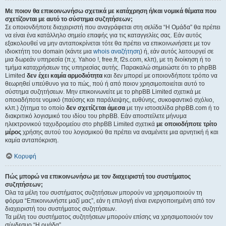
Με ποιον θα επικοινωνήσω σχετικά με κατάχρηση ή/και νομικά θέματα που
σχετίζονται με αυτό το σύστημα συζητήσεων;
Σε οποιονδήποτε διαχειριστή που αναγράφεται στη σελίδα “Η Ομάδα” θα πρέπει
να είναι ένα κατάλληλο σημείο επαφής για τις καταγγελίες σας. Εάν αυτός
εξακολουθεί να μην ανταποκρίνεται τότε θα πρέπει να επικοινωνήσετε με τον
ιδιοκτήτη του domain (κάντε μια
whois αναζήτηση
) ή, εάν αυτός λειτουργεί σε
μια δωρεάν υπηρεσία (π.χ. Yahoo !, free.fr, f2s.com, κλπ), με τη διοίκηση ή το
τμήμα καταχρήσεων της υπηρεσίας αυτής. Παρακαλώ σημειώστε ότι το phpBB
Limited
δεν έχει καμία αρμοδιότητα
και δεν μπορεί με οποιονδήποτε τρόπο να
θεωρηθεί υπεύθυνο για το πώς, πού ή από ποιον χρησιμοποιείται αυτό το
σύστημα συζητήσεων. Μην επικοινωνείτε με το phpBB Limited σχετικά με
οποιαδήποτε νομικό (παύσης και παράλειψης, ευθύνης, συκοφαντικό σχόλιο,
κλπ.) ζήτημα το οποίο
δεν σχετίζεται άμεσα
με την ιστοσελίδα phpBB.com ή το
διακριτικό λογισμικό του ιδίου του phpBB. Εάν αποστείλετε μήνυμα
ηλεκτρονικού ταχυδρομείου στο phpBB Limited σχετικά
με οποιοδήποτε τρίτο
μέρος
χρήσης αυτού του λογισμικού θα πρέπει να αναμένετε μια αρνητική ή και
καμία ανταπόκριση.
Κορυφή
Πώς μπορώ να επικοινωνήσω με τον διαχειριστή του συστήματος
συζητήσεων;
Όλα τα μέλη του συστήματος συζητήσεων μπορούν να χρησιμοποιούν τη
φόρμα “Επικοινωνήστε μαζί μας”, εάν η επιλογή είναι ενεργοποιημένη από τον
διαχειριστή του συστήματος συζητήσεων.
Τα μέλη του συστήματος συζητήσεων μπορούν επίσης να χρησιμοποιούν τον
σύνδεσμο “Η ομάδα”.