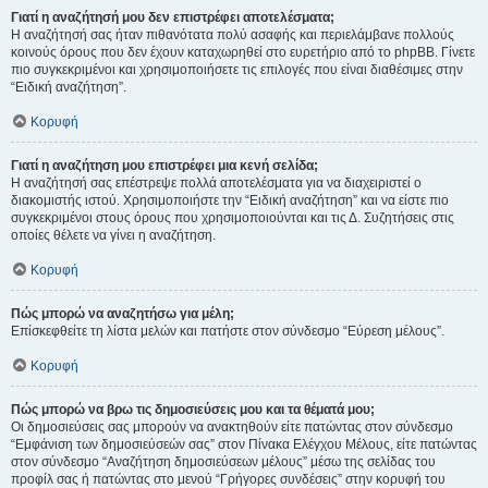
Γιατί η αναζήτησή μου δεν επιστρέφει αποτελέσματα;
Η αναζήτησή σας ήταν πιθανότατα πολύ ασαφής και περιελάμβανε πολλούς
κοινούς όρους που δεν έχουν καταχωρηθεί στο ευρετήριο από το phpBB. Γίνετε
πιο συγκεκριμένοι και χρησιμοποιήσετε τις επιλογές που είναι διαθέσιμες στην
“Ειδική αναζήτηση”.
Κορυφή
Γιατί η αναζήτηση μου επιστρέφει μια κενή σελίδα;
Η αναζήτησή σας επέστρεψε πολλά αποτελέσματα για να διαχειριστεί ο
διακομιστής ιστού. Χρησιμοποιήστε την “Ειδική αναζήτηση” και να είστε πιο
συγκεκριμένοι στους όρους που χρησιμοποιούνται και τις Δ. Συζητήσεις στις
οποίες θέλετε να γίνει η αναζήτηση.
Κορυφή
Πώς μπορώ να αναζητήσω για μέλη;
Επίσκεφθείτε τη λίστα μελών και πατήστε στον σύνδεσμο “Εύρεση μέλους”.
Κορυφή
Πώς μπορώ να βρω τις δημοσιεύσεις μου και τα θέματά μου;
Οι δημοσιεύσεις σας μπορούν να ανακτηθούν είτε πατώντας στον σύνδεσμο
“Εμφάνιση των δημοσιεύσεών σας” στον Πίνακα Ελέγχου Μέλους, είτε πατώντας
στον σύνδεσμο “Αναζήτηση δημοσιεύσεων μέλους” μέσω της σελίδας του
προφίλ σας ή πατώντας στο μενού “Γρήγορες συνδέσεις” στην κορυφή του