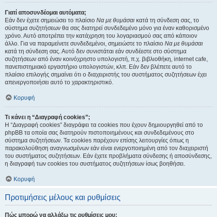
Γιατί αποσυνδέομαι αυτόματα;
Εάν δεν έχετε σημειώσει το πλαίσιο
Να με θυμάσαι
κατά τη σύνδεση σας, το
σύστημα συζητήσεων θα σας διατηρεί συνδεδεμένο μόνο για έναν καθορισμένο
χρόνο. Αυτό αποτρέπει την κατάχρηση του λογαριασμού σας από κάποιον
άλλο. Για να παραμείνετε συνδεδεμένοι, σημειώστε το πλαίσιο
Να με θυμάσαι
κατά τη σύνδεση σας. Αυτό δεν συνιστάται εάν συνδέεστε στο σύστημα
συζητήσεων από έναν κοινόχρηστο υπολογιστή, π.χ. βιβλιοθήκη, internet cafe,
πανεπιστημιακό εργαστήριο υπολογιστών, κλπ. Εάν δεν βλέπετε αυτό το
πλαίσιο επιλογής σημαίνει ότι ο διαχειριστής του συστήματος συζητήσεων έχει
απενεργοποιήσει αυτό το χαρακτηριστικό.
Κορυφή
Τι κάνει η “Διαγραφή cookies”;
Η “Διαγραφή cookies” διαγράφει τα cookies που έχουν δημιουργηθεί από το
phpBB τα οποία σας διατηρούν πιστοποιημένους και συνδεδεμένους στο
σύστημα συζητήσεων. Τα cookies παρέχουν επίσης λειτουργίες όπως η
παρακολούθηση αναγνωσμένων εάν είναι ενεργοποιημένη από τον διαχειριστή
του συστήματος συζητήσεων. Εάν έχετε προβλήματα σύνδεσης ή αποσύνδεσης,
η διαγραφή των cookies του συστήματος συζητήσεων ίσως βοηθήσει.
Κορυφή
Προτιμήσεις μέλους και ρυθμίσεις
Πώς μπορώ να αλλάξω τις ρυθμίσεις μου;