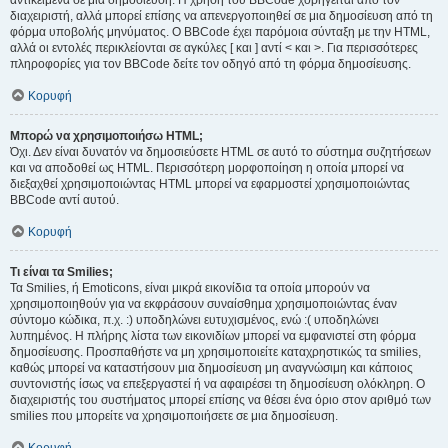
αντικείμενα σε μια δημοσίευση. Η χρήση του BBCode χορηγείται από τον
διαχειριστή, αλλά μπορεί επίσης να απενεργοποιηθεί σε μια δημοσίευση από τη
φόρμα υποβολής μηνύματος. Ο BBCode έχει παρόμοια σύνταξη με την HTML,
αλλά οι εντολές περικλείονται σε αγκύλες [ και ] αντί < και >. Για περισσότερες
πληροφορίες για τον BBCode δείτε τον οδηγό από τη φόρμα δημοσίευσης.
Κορυφή
Μπορώ να χρησιμοποιήσω HTML;
Όχι. Δεν είναι δυνατόν να δημοσιεύσετε HTML σε αυτό το σύστημα συζητήσεων
και να αποδοθεί ως HTML. Περισσότερη μορφοποίηση η οποία μπορεί να
διεξαχθεί χρησιμοποιώντας HTML μπορεί να εφαρμοστεί χρησιμοποιώντας
BBCode αντί αυτού.
Κορυφή
Τι είναι τα Smilies;
Τα Smilies, ή Emoticons, είναι μικρά εικονίδια τα οποία μπορούν να
χρησιμοποιηθούν για να εκφράσουν συναίσθημα χρησιμοποιώντας έναν
σύντομο κώδικα, π.χ. :) υποδηλώνει ευτυχισμένος, ενώ :( υποδηλώνει
λυπημένος. Η πλήρης λίστα των εικονιδίων μπορεί να εμφανιστεί στη φόρμα
δημοσίευσης. Προσπαθήστε να μη χρησιμοποιείτε καταχρηστικώς τα smilies,
καθώς μπορεί να καταστήσουν μια δημοσίευση μη αναγνώσιμη και κάποιος
συντονιστής ίσως να επεξεργαστεί ή να αφαιρέσει τη δημοσίευση ολόκληρη. Ο
διαχειριστής του συστήματος μπορεί επίσης να θέσει ένα όριο στον αριθμό των
smilies που μπορείτε να χρησιμοποιήσετε σε μια δημοσίευση.