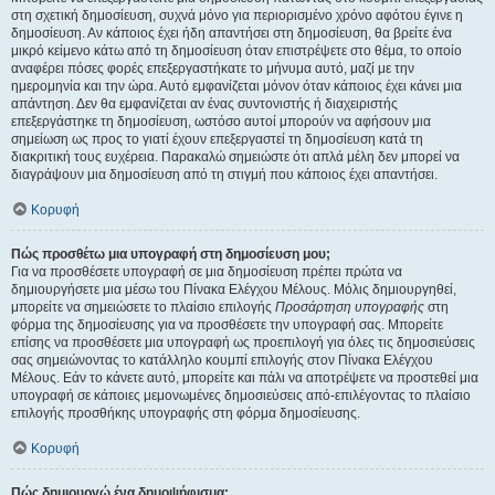
στη σχετική δημοσίευση, συχνά μόνο για περιορισμένο χρόνο αφότου έγινε η
δημοσίευση. Αν κάποιος έχει ήδη απαντήσει στη δημοσίευση, θα βρείτε ένα
μικρό κείμενο κάτω από τη δημοσίευση όταν επιστρέψετε στο θέμα, το οποίο
αναφέρει πόσες φορές επεξεργαστήκατε το μήνυμα αυτό, μαζί με την
ημερομηνία και την ώρα. Αυτό εμφανίζεται μόνον όταν κάποιος έχει κάνει μια
απάντηση. Δεν θα εμφανίζεται αν ένας συντονιστής ή διαχειριστής
επεξεργάστηκε τη δημοσίευση, ωστόσο αυτοί μπορούν να αφήσουν μια
σημείωση ως προς το γιατί έχουν επεξεργαστεί τη δημοσίευση κατά τη
διακριτική τους ευχέρεια. Παρακαλώ σημειώστε ότι απλά μέλη δεν μπορεί να
διαγράψουν μια δημοσίευση από τη στιγμή που κάποιος έχει απαντήσει.
Κορυφή
Πώς προσθέτω μια υπογραφή στη δημοσίευση μου;
Για να προσθέσετε υπογραφή σε μια δημοσίευση πρέπει πρώτα να
δημιουργήσετε μια μέσω του Πίνακα Ελέγχου Μέλους. Μόλις δημιουργηθεί,
μπορείτε να σημειώσετε το πλαίσιο επιλογής
Προσάρτηση υπογραφής
στη
φόρμα της δημοσίευσης για να προσθέσετε την υπογραφή σας. Μπορείτε
επίσης να προσθέσετε μια υπογραφή ως προεπιλογή για όλες τις δημοσιεύσεις
σας σημειώνοντας το κατάλληλο κουμπί επιλογής στον Πίνακα Ελέγχου
Μέλους. Εάν το κάνετε αυτό, μπορείτε και πάλι να αποτρέψετε να προστεθεί μια
υπογραφή σε κάποιες μεμονωμένες δημοσιεύσεις από-επιλέγοντας το πλαίσιο
επιλογής προσθήκης υπογραφής στη φόρμα δημοσίευσης.
Κορυφή
Πώς δημιουργώ ένα δημοψήφισμα;