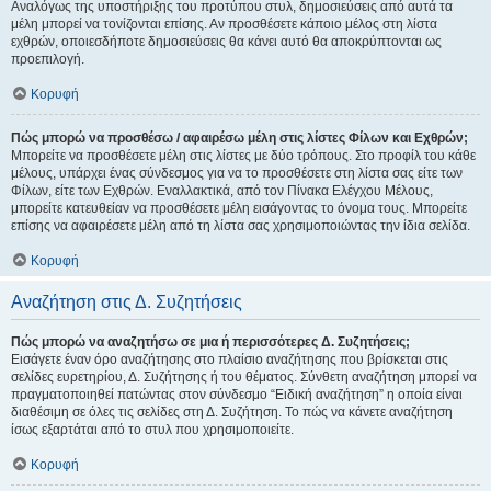
Αναλόγως της υποστήριξης του προτύπου στυλ, δημοσιεύσεις από αυτά τα
μέλη μπορεί να τονίζονται επίσης. Αν προσθέσετε κάποιο μέλος στη λίστα
εχθρών, οποιεσδήποτε δημοσιεύσεις θα κάνει αυτό θα αποκρύπτονται ως
προεπιλογή.
Κορυφή
Πώς μπορώ να προσθέσω / αφαιρέσω μέλη στις λίστες Φίλων και Εχθρών;
Μπορείτε να προσθέσετε μέλη στις λίστες με δύο τρόπους. Στο προφίλ του κάθε
μέλους, υπάρχει ένας σύνδεσμος για να το προσθέσετε στη λίστα σας είτε των
Φίλων, είτε των Εχθρών. Εναλλακτικά, από τον Πίνακα Ελέγχου Μέλους,
μπορείτε κατευθείαν να προσθέσετε μέλη εισάγοντας το όνομα τους. Μπορείτε
επίσης να αφαιρέσετε μέλη από τη λίστα σας χρησιμοποιώντας την ίδια σελίδα.
Κορυφή
Αναζήτηση στις Δ. Συζητήσεις
Πώς μπορώ να αναζητήσω σε μια ή περισσότερες Δ. Συζητήσεις;
Εισάγετε έναν όρο αναζήτησης στο πλαίσιο αναζήτησης που βρίσκεται στις
σελίδες ευρετηρίου, Δ. Συζήτησης ή του θέματος. Σύνθετη αναζήτηση μπορεί να
πραγματοποιηθεί πατώντας στον σύνδεσμο “Ειδική αναζήτηση” η οποία είναι
διαθέσιμη σε όλες τις σελίδες στη Δ. Συζήτηση. Το πώς να κάνετε αναζήτηση
ίσως εξαρτάται από το στυλ που χρησιμοποιείτε.
Κορυφή