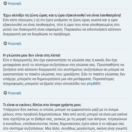
Κορυφή
Έχω αλλάξει τη ζώνη ώρας και η ώρα εξακολουθεί να είναι λανθασμένη!
Εάν είστε σίγουρος (-η) ότι έχετε ρυθμίσει τη ζώνη ώρας σωστά και η ώρα
εξακολουθεί να είναι λανθασμένη, τότε ή ώρα που είναι αποθηκευμένη στο
ρολόι του διακομιστή είναι εσφαλμένη. Παρακαλώ να ειδοποιήσετε κάποιον
διαχειριστή για να διορθώσει το πρόβλημα.
Κορυφή
Η γλώσσα μου δεν είναι στη λίστα!
Είτε ο διαχειριστής δεν έχει εγκαταστήσει τη γλώσσα σας ή κανείς δεν έχει
μεταφράσει αυτό το σύστημα συζητήσεων στη γλώσσα σας. Προσπαθήστε να
ζητήσετε από κάποιον διαχειριστή του συστήματος συζητήσεων αν μπορεί να
εγκαταστήσει το πακέτο γλώσσας που χρειάζεστε. Εάν το πακέτο γλώσσας δεν
υπάρχει, μπορείτε να δημιουργήσετε μια νέα μετάφραση. Περισσότερες
πληροφορίες μπορείτε να βρείτε στην ιστοσελίδα του
phpBB
®.
Κορυφή
Τι είναι οι εικόνες δίπλα στο όνομα χρήστη μου;
Υπάρχουν δύο εικόνες οι οποίες μπορεί να εμφανιστούν μαζί με το όνομα
μέλους στην προβολή δημοσιεύσεων. Μια από αυτές μπορεί να είναι μια εικόνα
που σχετίζεται με το βαθμό σας, γενικώς με τη μορφή των άστρων, τετραγώνων
ή κουκίδων, υποδεικνύοντας πόσες δημοσιεύσεις έχετε κάνει ή το αξίωμα σας
στο σύστημα συζητήσεων. Μια άλλη, συνήθως μεγαλύτερη, εικόνα είναι γνωστή