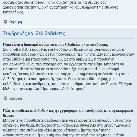
συστήματος συζητήσεων. Για να αναζητήσετε για τα θέματα σας,
χρησιμοποιείστε την “Ειδική αναζήτηση” και συμπληρώστε τις επιλογές
καταλλήλως.
Κορυφή
Συνδρομές και Σελιδοδείκτες
Ποια είναι η διαφορά ανάμεσα σε σελιδοδείκτη και συνδρομή;
Στο phpBB 3.0, η προσθήκη σελιδοδεικτών θεμάτων λειτουργούσε όπως η
προσθήκη σελιδοδεικτών σε ένα πρόγραμμα περιήγησης. Δεν ενημερωνόσασταν
όταν υπήρχε μια επικαιροποίηση. Όμως στο phpBB 3.1 η προσθήκη
σελιδοδεικτών είναι περισσότερο σαν να εγγραφείτε στο θέμα. Μπορείτε να
ειδοποιηθείτε όταν ένα θέμα σελιδοδείκτη έχει ενημερωθεί. Η συνδρομή,
ωστόσο, θα σας ειδοποιήσει όταν υπάρχει μια ενημέρωση σε ένα θέμα ή σε μια
Δ. Συζήτηση στο σύστημα συζητήσεων. Οι επιλογές ειδοποίησης για
σελιδοδείκτες και συνδρομές μπορούν να ρυθμιστούν από τον Πίνακα Ελέγχου
Μέλους, στην καρτέλα “Προτιμήσεις Δ. Συζήτησης”.
Κορυφή
Πώς προσθέτω σελιδοδείκτες ή εγγράφομαι σε συνδρομές σε συγκεκριμένα
θέματα;
Μπορείτε να προσθέσετε σελιδοδείκτη ή να εγγραφείτε σε συνδρομή σε κάποιο
συγκεκριμένο θέμα, πατώντας στον κατάλληλο σύνδεσμο στο μενού "Εργαλεία
θέματος", στο επάνω και κάτω μέρος κάποιου θέματος συζήτησης.
Απαντώντας σε ένα θέμα με σημειωμένη την επιλογή “Να ενημερωθώ όταν