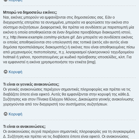
Κορυφή
Μπορώ να δημοσιεύω εικόνες;
Ναι, εικόνες μπορούν να εμφανίζονται στις δημοσιεύσεις σας. Εάν ο
διαχειριστής επιτρέπει τα συνημμένα, μπορείτε να φορτώσετε την εικόνα στο
σύστημα συζητήσεων. Διαφορετικά, θα πρέπει να συνδέσετε με παραπομπή μία
εικόνα η οποία αποθηκεύεται σε έναν δημόσια προσβάσιμο διακομιστή ιστού,
π.χ. http://www.example.com/my-picture.gif. Δεν μπορείτε να συνδέσετε εικόνες
οι οποίες αποθηκεύονται στο υπολογιστή σας τοπικά (εκτός εάν αυτός είναι
δημόσια προσπελάσιμος διακομιστής) ή εικόνες που είναι αποθηκευμένες πίσω
από μηχανισμούς πιστοποίησης, π.χ. λογαριασμοί ηλεκτρονικού ταχυδρομείου
hotmail ή yahoo, προστατευμένες με κωδικό πρόσβασης ιστοσελίδες, κλπ. Για
να εμφανιστεί η εικόνα χρησιμοποιήστε την ετικέτα [img].
Κορυφή
Τι είναι οι γενικές ανακοινώσεις;
Οι γενικές ανακοινώσεις περιέχουν σημαντικές πληροφορίες και πρέπει να τις
διαβάζετε όποτε είναι εφικτό. Αυτές θα εμφανίζονται στην κορυφή της κάθε Δ.
Συζήτησης και στον Πίνακα Ελέγχου Μέλους. Δικαιώματα γενικής ανακοίνωσης
χορηγούνται από τον διαχειριστή του συστήματος συζητήσεων.
Κορυφή
Τι είναι οι ανακοινώσεις;
Οι ανακοινώσεις συχνά περιέχουν σημαντικές πληροφορίες για τη συγκεκριμένη
Δ. Συζήτηση και πρέπει να τις διαβάσετε όποτε είναι εφικτό. Οι ανακοινώσεις