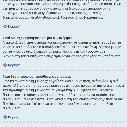
επεξεργαστούν κάθε επιλογή του δημοψηφίσματος. Ωστόσο, εάν κάποιο μέλος
έχει ήδη ψηφίσει, μόνον οι συντονιστές ή οι διαχειριστές μπορούν να το
επεξεργαστούν ή να το διαγράψουν. Αυτό αποτρέπει τις επιλογές
δημοψηφίσματος να αλλαχθούν εν εξελίξει ενός δημοψηφίσματος.
Κορυφή
Γιατί δεν έχω πρόσβαση σε μια Δ. Συζήτηση;
Μερικές Δ. Συζητήσεις μπορεί να περιορίζονται σε ορισμένα μέλη ή ομάδες. Για
να δείτε, να διαβάσετε, να απαντήσετε ή για οποιαδήποτε άλλη ενέργεια μπορεί
να χρειάζεστε ειδικά δικαιώματα. Επικοινωνήστε με έναν συντονιστή ή
διαχειριστή του συστήματος συζητήσεων για να σας χορηγήσει την πρόσβαση.
Κορυφή
Γιατί δεν μπορώ να προσθέσω συνημμένα;
Τα δικαιώματα συνημμένου χορηγούνται ανά Δ. Συζήτηση, ανά ομάδα, ή ανά
μέλος. Ο διαχειριστής του συστήματος συζητήσεων μπορεί να μην έχει επιτρέψει
την προσθήκη συνημμένων στη συγκεκριμένη Δ. Συζήτηση που θέλετε να
δημοσιεύσετε ή πιθανόν μόνο ορισμένες ομάδες μπορούν να προσθέτουν
συνημμένα. Επικοινωνήστε με τον διαχειριστή του συστήματος συζητήσεων εάν
δεν είστε σίγουρος (-η) σχετικά με το λόγο που δεν μπορείτε να προσθέσετε
συνημμένα.
Κορυφή