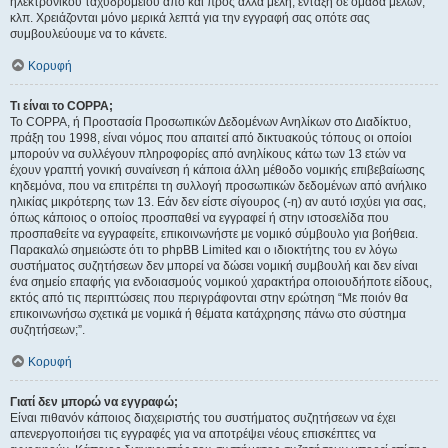
ηλεκτρονικού ταχυδρομείου από και προς άλλα μέλη, ένταξη σε ομάδα μελών,
κλπ. Χρειάζονται μόνο μερικά λεπτά για την εγγραφή σας οπότε σας
συμβουλεύουμε να το κάνετε.
Κορυφή
Τι είναι το COPPA;
Το COPPA, ή Προστασία Προσωπικών Δεδομένων Ανηλίκων στο Διαδίκτυο,
πράξη του 1998, είναι νόμος που απαιτεί από δικτυακούς τόπους οι οποίοι
μπορούν να συλλέγουν πληροφορίες από ανηλίκους κάτω των 13 ετών να
έχουν γραπτή γονική συναίνεση ή κάποια άλλη μέθοδο νομικής επιβεβαίωσης
κηδεμόνα, που να επιτρέπει τη συλλογή προσωπικών δεδομένων από ανήλικο
ηλικίας μικρότερης των 13. Εάν δεν είστε σίγουρος (-η) αν αυτό ισχύει για σας,
όπως κάποιος ο οποίος προσπαθεί να εγγραφεί ή στην ιστοσελίδα που
προσπαθείτε να εγγραφείτε, επικοινωνήστε με νομικό σύμβουλο για βοήθεια.
Παρακαλώ σημειώστε ότι το phpBB Limited και ο ιδιοκτήτης του εν λόγω
συστήματος συζητήσεων δεν μπορεί να δώσει νομική συμβουλή και δεν είναι
ένα σημείο επαφής για ενδοιασμούς νομικού χαρακτήρα οποιουδήποτε είδους,
εκτός από τις περιπτώσεις που περιγράφονται στην ερώτηση “Με ποιόν θα
επικοινωνήσω σχετικά με νομικά ή θέματα κατάχρησης πάνω στο σύστημα
συζητήσεων;”.
Κορυφή
Γιατί δεν μπορώ να εγγραφώ;
Είναι πιθανόν κάποιος διαχειριστής του συστήματος συζητήσεων να έχει
απενεργοποιήσει τις εγγραφές για να αποτρέψει νέους επισκέπτες να