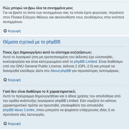
Πώς μπορώ να βρω όλα τα συνημμένα μου;
Για να βρείτε τη λίστα των συνημμένων σας τα οποία έχετε φορτώσει, πηγαίνετε
στον Πίνακα Ελέγχου Μέλους και ακολουθήστε τους συνδέσμους στην ενότητα
συνημμένων.
Κορυφή
Θέματα σχετικά με το phpBB
Ποιος έχει δημιουργήσει αυτό το σύστημα συζητήσεων;
Αυτό το λογισμικό (στη μη τροποποιημένη του έκδοση) έχει υλοποιηθεί,
κυκλοφορήσει και είναι κατοχυρωμένο από το
phpBB Limited
. Είναι διαθέσιμο
υπό την GNU General Public License, έκδοση 2 (GPL-2.0) και μπορεί να
διανεμηθεί ελεύθερα. Δείτε στο
About phpBB
για περισσότερες λεπτομέρειες.
Κορυφή
Γιατί δεν είναι διαθέσιμο το Χ χαρακτηριστικό;
Αυτό το πρόγραμμα δημιουργήθηκε και η άδεια χρήσης του αποδόθηκε από
την ομάδα ανάπτυξης λογισμικού phpBB Limited. Εάν νομίζετε ότι κάποιο
χαρακτηριστικό πρέπει να προστεθεί, επισκεφθείτε την ιστοσελίδα
phpBB Ideas Centre
, όπου μπορείτε να ψηφίσετε υπάρχουσες ιδέες ή να
προτείνετε νέες λειτουργίες.
Κορυφή