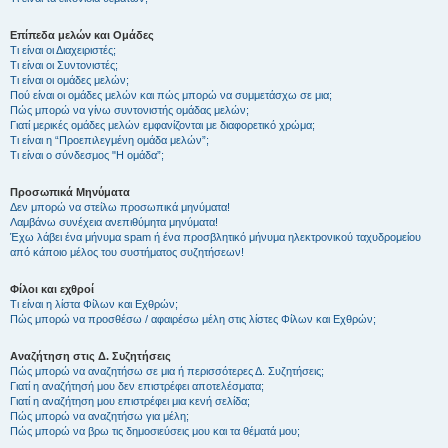
Επίπεδα μελών και Ομάδες
Τι είναι οι Διαχειριστές;
Τι είναι οι Συντονιστές;
Τι είναι οι ομάδες μελών;
Πού είναι οι ομάδες μελών και πώς μπορώ να συμμετάσχω σε μια;
Πώς μπορώ να γίνω συντονιστής ομάδας μελών;
Γιατί μερικές ομάδες μελών εμφανίζονται με διαφορετικό χρώμα;
Τι είναι η “Προεπιλεγμένη ομάδα μελών”;
Τι είναι ο σύνδεσμος "Η ομάδα”;
Προσωπικά Μηνύματα
Δεν μπορώ να στείλω προσωπικά μηνύματα!
Λαμβάνω συνέχεια ανεπιθύμητα μηνύματα!
Έχω λάβει ένα μήνυμα spam ή ένα προσβλητικό μήνυμα ηλεκτρονικού ταχυδρομείου
από κάποιο μέλος του συστήματος συζητήσεων!
Φίλοι και εχθροί
Τι είναι η λίστα Φίλων και Εχθρών;
Πώς μπορώ να προσθέσω / αφαιρέσω μέλη στις λίστες Φίλων και Εχθρών;
Αναζήτηση στις Δ. Συζητήσεις
Πώς μπορώ να αναζητήσω σε μια ή περισσότερες Δ. Συζητήσεις;
Γιατί η αναζήτησή μου δεν επιστρέφει αποτελέσματα;
Γιατί η αναζήτηση μου επιστρέφει μια κενή σελίδα;
Πώς μπορώ να αναζητήσω για μέλη;
Πώς μπορώ να βρω τις δημοσιεύσεις μου και τα θέματά μου;