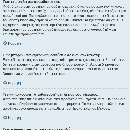
Γιατί έχω λάβει μια προειδοποίηση;
Κάθε διαχειριστής συστήματος συζητήσεων έχει δικό του σύνολο των κανόνων
στην ιστοσελίδα του. Εάν έχετε παραβεί κάποιο κανόνα, τότε ίσως να λάβατε μια
προειδοποίηση. Παρακαλώ σημειώστε ότι αυτό είναι απόφαση του διαχειριστή
του συστήματος συζητήσεων και το phpBB Limited δεν έχει τίποτα να κάνει με
τις προειδοποιήσεις στη συγκεκριμένη ιστοσελίδα. Επικοινωνήστε με τον
διαχειριστή του συστήματος συζητήσεων εάν δεν είστε σίγουρος (-η) γιατί
λάβατε την προειδοποίηση.
Κορυφή
Πώς μπορώ να αναφέρω δημοσιεύσεις σε έναν συντονιστή;
Εάν ο διαχειριστής του συστήματος συζητήσεων το έχει επιτρέψει, θα πρέπει να
δείτε ένα κουμπί για την αναφορά των δημοσιεύσεων δίπλα στη δημοσίευση
που θέλετε να αναφέρετε. Πατώντας θα καθοδηγηθείτε για τα απαιτούμενα
βήματα για να αναφέρετε τη δημοσίευση.
Κορυφή
Τι είναι το κουμπί “Αποθήκευση” στη δημοσίευση θέματος;
Αυτό σας επιτρέπει να αποθηκεύσετε προσχέδια που πρέπει να συμπληρωθούν
και να υποβληθούν σε μεταγενέστερη ημερομηνία. Για να επαναφορτώσετε ένα
αποθηκευμένο προσχέδιο, επισκεφθείτε τον Πίνακα Ελέγχου Μέλους.
Κορυφή
Γιατί η δημοσίευση χρειάζεται να εγκριθεί;