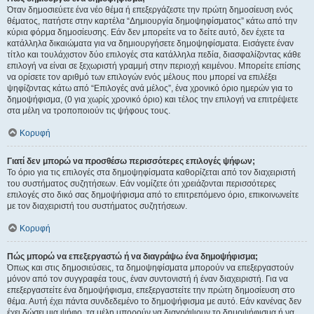
Όταν δημοσιεύετε ένα νέο θέμα ή επεξεργάζεστε την πρώτη δημοσίευση ενός
θέματος, πατήστε στην καρτέλα “Δημιουργία δημοψηφίσματος” κάτω από την
κύρια φόρμα δημοσίευσης. Εάν δεν μπορείτε να το δείτε αυτό, δεν έχετε τα
κατάλληλα δικαιώματα για να δημιουργήσετε δημοψηφίσματα. Εισάγετε έναν
τίτλο και τουλάχιστον δύο επιλογές στα κατάλληλα πεδία, διασφαλίζοντας κάθε
επιλογή να είναι σε ξεχωριστή γραμμή στην περιοχή κειμένου. Μπορείτε επίσης
να ορίσετε τον αριθμό των επιλογών ενός μέλους που μπορεί να επιλέξει
ψηφίζοντας κάτω από “Επιλογές ανά μέλος”, ένα χρονικό όριο ημερών για το
δημοψήφισμα, (0 για χωρίς χρονικό όριο) και τέλος την επιλογή να επιτρέψετε
στα μέλη να τροποποιούν τις ψήφους τους.
Κορυφή
Γιατί δεν μπορώ να προσθέσω περισσότερες επιλογές ψήφων;
Το όριο για τις επιλογές στα δημοψηφίσματα καθορίζεται από τον διαχειριστή
του συστήματος συζητήσεων. Εάν νομίζετε ότι χρειάζονται περισσότερες
επιλογές στο δικό σας δημοψήφισμα από το επιτρεπόμενο όριο, επικοινωνείτε
με τον διαχειριστή του συστήματος συζητήσεων.
Κορυφή
Πώς μπορώ να επεξεργαστώ ή να διαγράψω ένα δημοψήφισμα;
Όπως και στις δημοσιεύσεις, τα δημοψηφίσματα μπορούν να επεξεργαστούν
μόνον από τον συγγραφέα τους, έναν συντονιστή ή έναν διαχειριστή. Για να
επεξεργαστείτε ένα δημοψήφισμα, επεξεργαστείτε την πρώτη δημοσίευση στο
θέμα. Αυτή έχει πάντα συνδεδεμένο το δημοψήφισμα με αυτό. Εάν κανένας δεν
έχει δώσει μια ψήφο, τα μέλη μπορούν να διαγράψουν το δημοψήφισμα ή να