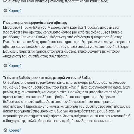
ως άβαταρ και είναι γενικώς μοναδική, προσωπική για κάθε μέλος.
Κορυφή
Πώς μπορώ να εμφανίσω ένα άβαταρ;
Μέσα στον Πίνακα Ελέγχου Μέλους, στην καρτέλα “Προφίλ”, μπορείτε να
προσθέσετε ένα άβαταρ, χρησιμοποιώντας μια από τις ακόλουθες τέσσερις
μεθόδους: Gravatar, Γκαλερί, Φόρτωση από σύνδεσμο ή Φόρτωση άβαταρ.
Εναπόκειται στον διαχειριστή του συστήματος συζητήσεων να ενεργοποιήσει τα
άβαταρ και να επιλέξει τον τρόπο με τον οποίο μπορεί να καταστούν διαθέσιμα.
Εάν δεν μπορείτε να χρησιμοποιήσετε άβαταρ, επικοινωνήστε με κάποιον
διαχειριστή του συστήματος συζητήσεων.
Κορυφή
Τι είναι ο βαθμός μου και πώς μπορώ να τον αλλάξω;
Οι βαθμοί, οι οποίοι εμφανίζονται κάτω από το όνομα μέλους σας, δηλώνουν
τον αριθμό των δημοσιεύσεων που έχετε κάνει ή είναι αναγνωριστικό ορισμένων
μελών, π.χ. συντονιστές και διαχειριστές. Γενικώς, δεν μπορείτε να αλλάξετε
άμεσα το κείμενο οποιουδήποτε βαθμού του συστήματος συζητήσεων
δεδομένου ότι αυτό καθορίζεται από τον διαχειριστή του συστήματος
συζητήσεων. Παρακαλώ μην κάνετε κατάχρηση του συστήματος συζητήσεων με
άσκοπες δημοσιεύσεις μόνο και μόνο για να ανεβάσετε τον βαθμό σας. Τα
περισσότερα συστήματα συζητήσεων δεν το ανέχονται αυτό και ο συντονιστής ή
ο διαχειριστής απλώς θα μειώσει τον αριθμό των δημοσιεύσεων σας.
Κορυφή