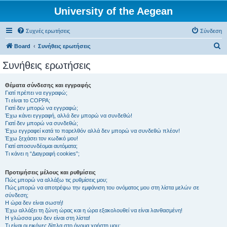
University of the Aegean
Συχνές ερωτήσεις
Σύνδεση
Α
Board
Συνήθεις ερωτήσεις
ν
Συνήθεις ερωτήσεις
α
ζ
Θέματα σύνδεσης και εγγραφής
Γιατί πρέπει να εγγραφώ;
ή
Τι είναι το COPPA;
τ
Γιατί δεν μπορώ να εγγραφώ;
Έχω κάνει εγγραφή, αλλά δεν μπορώ να συνδεθώ!
η
Γιατί δεν μπορώ να συνδεθώ;
Έχω εγγραφεί κατά το παρελθόν αλλά δεν μπορώ να συνδεθώ πλέον!
σ
Έχω ξεχάσει τον κωδικό μου!
η
Γιατί αποσυνδέομαι αυτόματα;
Τι κάνει η “Διαγραφή cookies”;
Προτιμήσεις μέλους και ρυθμίσεις
Πώς μπορώ να αλλάξω τις ρυθμίσεις μου;
Πώς μπορώ να αποτρέψω την εμφάνιση του ονόματος μου στη λίστα μελών σε
σύνδεση;
Η ώρα δεν είναι σωστή!
Έχω αλλάξει τη ζώνη ώρας και η ώρα εξακολουθεί να είναι λανθασμένη!
Η γλώσσα μου δεν είναι στη λίστα!
Τι είναι οι εικόνες δίπλα στο όνομα χρήστη μου;