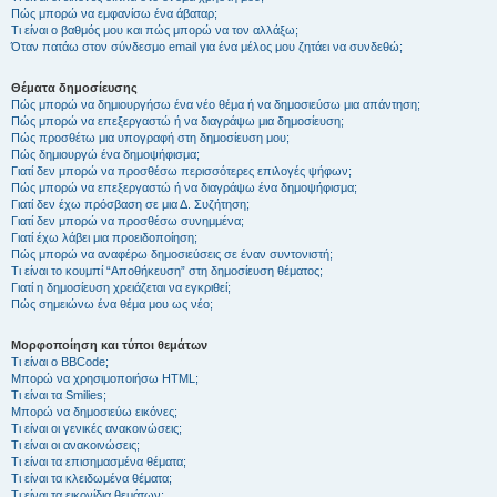
Πώς μπορώ να εμφανίσω ένα άβαταρ;
Τι είναι ο βαθμός μου και πώς μπορώ να τον αλλάξω;
Όταν πατάω στον σύνδεσμο email για ένα μέλος μου ζητάει να συνδεθώ;
Θέματα δημοσίευσης
Πώς μπορώ να δημιουργήσω ένα νέο θέμα ή να δημοσιεύσω μια απάντηση;
Πώς μπορώ να επεξεργαστώ ή να διαγράψω μια δημοσίευση;
Πώς προσθέτω μια υπογραφή στη δημοσίευση μου;
Πώς δημιουργώ ένα δημοψήφισμα;
Γιατί δεν μπορώ να προσθέσω περισσότερες επιλογές ψήφων;
Πώς μπορώ να επεξεργαστώ ή να διαγράψω ένα δημοψήφισμα;
Γιατί δεν έχω πρόσβαση σε μια Δ. Συζήτηση;
Γιατί δεν μπορώ να προσθέσω συνημμένα;
Γιατί έχω λάβει μια προειδοποίηση;
Πώς μπορώ να αναφέρω δημοσιεύσεις σε έναν συντονιστή;
Τι είναι το κουμπί “Αποθήκευση” στη δημοσίευση θέματος;
Γιατί η δημοσίευση χρειάζεται να εγκριθεί;
Πώς σημειώνω ένα θέμα μου ως νέο;
Μορφοποίηση και τύποι θεμάτων
Τι είναι ο BBCode;
Μπορώ να χρησιμοποιήσω HTML;
Τι είναι τα Smilies;
Μπορώ να δημοσιεύω εικόνες;
Τι είναι οι γενικές ανακοινώσεις;
Τι είναι οι ανακοινώσεις;
Τι είναι τα επισημασμένα θέματα;
Τι είναι τα κλειδωμένα θέματα;
Τι είναι τα εικονίδια θεμάτων;