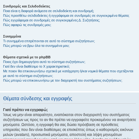
Συνδρομές και Σελιδοδείκτες
Ποια είναι η διαφορά ανάμεσα σε σελιδοδείκτη και συνδρομή;
Πώς προσθέτω σελιδοδείκτες ή εγγράφομαι σε συνδρομές σε συγκεκριμένα θέματα;
Πώς εγγράφομαι σε συνδρομές σε συγκεκριμένες Δ. Συζητήσεις;
Πώς αφαιρώ τις συνδρομές μου;
Συνημμένα
Τι συνημμένα επιτρέπονται σε αυτό το σύστημα συζητήσεων;
Πώς μπορώ να βρω όλα τα συνημμένα μου;
Θέματα σχετικά με το phpBB
Ποιος έχει δημιουργήσει αυτό το σύστημα συζητήσεων;
Γιατί δεν είναι διαθέσιμο το Χ χαρακτηριστικό;
Με ποιον θα επικοινωνήσω σχετικά με κατάχρηση ή/και νομικά θέματα που σχετίζονται
με αυτό το σύστημα συζητήσεων;
Πώς μπορώ να επικοινωνήσω με τον διαχειριστή του συστήματος συζητήσεων;
Θέματα σύνδεσης και εγγραφής
Γιατί πρέπει να εγγραφώ;
Ίσως να μην είναι απαραίτητο, εναπόκειται στον διαχειριστή του συστήματος
συζητήσεων ως προς το αν θα πρέπει να εγγραφείτε προκειμένου να αναρτήσετε
μηνύματα. Ωστόσο, η εγγραφή θα σας δώσει πρόσβαση σε πρόσθετες
υπηρεσίες που δεν είναι διαθέσιμες σε επισκέπτες όπως ο καθορισμός εικόνων
μελών (avatars), προσωπικά μηνύματα, αποστολή και λήψη μηνυμάτων