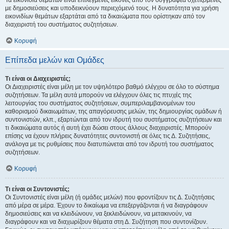
Τα εικονίδια θεμάτων είναι επιλεγμένες εικόνες από τον συγγραφέα σχετιζόμενες
με δημοσιεύσεις και υποδεικνύουν περιεχόμενό τους. Η δυνατότητα για χρήση
εικονιδίων θεμάτων εξαρτάται από τα δικαιώματα που ορίστηκαν από τον
διαχειριστή του συστήματος συζητήσεων.
Κορυφή
Επίπεδα μελών και Ομάδες
Τι είναι οι Διαχειριστές;
Οι Διαχειριστές είναι μέλη με τον υψηλότερο βαθμό ελέγχου σε όλο το σύστημα
συζητήσεων. Τα μέλη αυτά μπορούν να ελέγχουν όλες τις πτυχές της
λειτουργίας του συστήματος συζητήσεων, συμπεριλαμβανομένων του
καθορισμού δικαιωμάτων, της απαγόρευσης μελών, της δημιουργίας ομάδων ή
συντονιστών, κλπ., εξαρτώνται από τον ιδρυτή του συστήματος συζητήσεων και
τι δικαιώματα αυτός ή αυτή έχει δώσει στους άλλους διαχειριστές. Μπορούν
επίσης να έχουν πλήρεις δυνατότητες συντονιστή σε όλες τις Δ. Συζητήσεις,
ανάλογα με τις ρυθμίσεις που διατυπώνεται από τον ιδρυτή του συστήματος
συζητήσεων.
Κορυφή
Τι είναι οι Συντονιστές;
Οι Συντονιστές είναι μέλη (ή ομάδες μελών) που φροντίζουν τις Δ. Συζητήσεις
από μέρα σε μέρα. Έχουν το δικαίωμα να επεξεργάζονται ή να διαγράφουν
δημοσιεύσεις και να κλειδώνουν, να ξεκλειδώνουν, να μετακινούν, να
διαγράφουν και να διαχωρίζουν θέματα στη Δ. Συζήτηση που συντονίζουν.