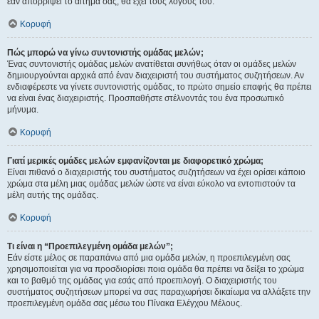
εάν απορρίψει το αίτημα σας, θα έχει τους λόγους του.
Κορυφή
Πώς μπορώ να γίνω συντονιστής ομάδας μελών;
Ένας συντονιστής ομάδας μελών ανατίθεται συνήθως όταν οι ομάδες μελών
δημιουργούνται αρχικά από έναν διαχειριστή του συστήματος συζητήσεων. Αν
ενδιαφέρεστε να γίνετε συντονιστής ομάδας, το πρώτο σημείο επαφής θα πρέπει
να είναι ένας διαχειριστής. Προσπαθήστε στέλνοντάς του ένα προσωπικό
μήνυμα.
Κορυφή
Γιατί μερικές ομάδες μελών εμφανίζονται με διαφορετικό χρώμα;
Είναι πιθανό ο διαχειριστής του συστήματος συζητήσεων να έχει ορίσει κάποιο
χρώμα στα μέλη μιας ομάδας μελών ώστε να είναι εύκολο να εντοπιστούν τα
μέλη αυτής της ομάδας.
Κορυφή
Τι είναι η “Προεπιλεγμένη ομάδα μελών”;
Εάν είστε μέλος σε παραπάνω από μια ομάδα μελών, η προεπιλεγμένη σας
χρησιμοποιείται για να προσδιορίσει ποια ομάδα θα πρέπει να δείξει το χρώμα
και το βαθμό της ομάδας για εσάς από προεπιλογή. Ο διαχειριστής του
συστήματος συζητήσεων μπορεί να σας παραχωρήσει δικαίωμα να αλλάξετε την
προεπιλεγμένη ομάδα σας μέσω του Πίνακα Ελέγχου Μέλους.