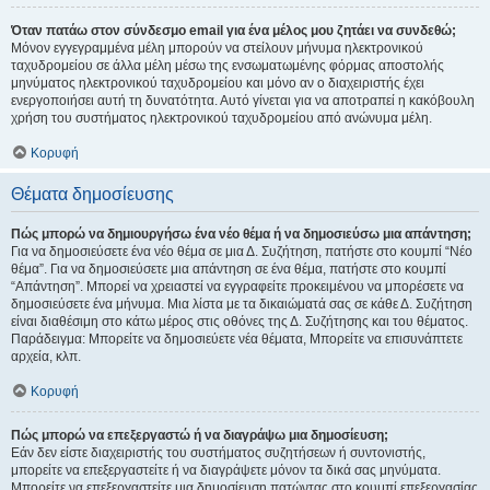
Όταν πατάω στον σύνδεσμο email για ένα μέλος μου ζητάει να συνδεθώ;
Μόνον εγγεγραμμένα μέλη μπορούν να στείλουν μήνυμα ηλεκτρονικού
ταχυδρομείου σε άλλα μέλη μέσω της ενσωματωμένης φόρμας αποστολής
μηνύματος ηλεκτρονικού ταχυδρομείου και μόνο αν ο διαχειριστής έχει
ενεργοποιήσει αυτή τη δυνατότητα. Αυτό γίνεται για να αποτραπεί η κακόβουλη
χρήση του συστήματος ηλεκτρονικού ταχυδρομείου από ανώνυμα μέλη.
Κορυφή
Θέματα δημοσίευσης
Πώς μπορώ να δημιουργήσω ένα νέο θέμα ή να δημοσιεύσω μια απάντηση;
Για να δημοσιεύσετε ένα νέο θέμα σε μια Δ. Συζήτηση, πατήστε στο κουμπί “Νέο
θέμα”. Για να δημοσιεύσετε μια απάντηση σε ένα θέμα, πατήστε στο κουμπί
“Απάντηση”. Μπορεί να χρειαστεί να εγγραφείτε προκειμένου να μπορέσετε να
δημοσιεύσετε ένα μήνυμα. Μια λίστα με τα δικαιώματά σας σε κάθε Δ. Συζήτηση
είναι διαθέσιμη στο κάτω μέρος στις οθόνες της Δ. Συζήτησης και του θέματος.
Παράδειγμα: Μπορείτε να δημοσιεύετε νέα θέματα, Μπορείτε να επισυνάπτετε
αρχεία, κλπ.
Κορυφή
Πώς μπορώ να επεξεργαστώ ή να διαγράψω μια δημοσίευση;
Εάν δεν είστε διαχειριστής του συστήματος συζητήσεων ή συντονιστής,
μπορείτε να επεξεργαστείτε ή να διαγράψετε μόνον τα δικά σας μηνύματα.
Μπορείτε να επεξεργαστείτε μια δημοσίευση πατώντας στο κουμπί επεξεργασίας