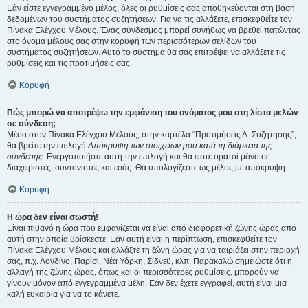
Εάν είστε εγγεγραμμένο μέλος, όλες οι ρυθμίσεις σας αποθηκεύονται στη βάση
δεδομένων του συστήματος συζητήσεων. Για να τις αλλάξετε, επισκεφθείτε τον
Πίνακα Ελέγχου Μέλους. Ένας σύνδεσμος μπορεί συνήθως να βρεθεί πατώντας
στο όνομα μέλους σας στην κορυφή των περισσότερων σελίδων του
συστήματος συζητήσεων. Αυτό το σύστημα θα σας επιτρέψει να αλλάξετε τις
ρυθμίσεις και τις προτιμήσεις σας.
Κορυφή
Πώς μπορώ να αποτρέψω την εμφάνιση του ονόματος μου στη λίστα μελών
σε σύνδεση;
Μέσα στον Πίνακα Ελέγχου Μέλους, στην καρτέλα “Προτιμήσεις Δ. Συζήτησης”,
θα βρείτε την επιλογή
Απόκρυψη των στοιχείων μου κατά τη διάρκεια της
σύνδεσης
. Ενεργοποιήστε αυτή την επιλογή και θα είστε ορατοί μόνο σε
διαχειριστές, συντονιστές και εσάς. Θα υπολογίζεστε ως μέλος με απόκρυψη.
Κορυφή
Η ώρα δεν είναι σωστή!
Είναι πιθανό η ώρα που εμφανίζεται να είναι από διαφορετική ζώνης ώρας από
αυτή στην οποία βρίσκεστε. Εάν αυτή είναι η περίπτωση, επισκεφθείτε τον
Πίνακα Ελέγχου Μέλους και αλλάξτε τη ζώνη ώρας για να ταιριάζει στην περιοχή
σας, π.χ. Λονδίνο, Παρίσι, Νέα Υόρκη, Σίδνεϋ, κλπ. Παρακαλώ σημειώστε ότι η
αλλαγή της ζώνης ώρας, όπως και οι περισσότερες ρυθμίσεις, μπορούν να
γίνουν μόνον από εγγεγραμμένα μέλη. Εάν δεν έχετε εγγραφεί, αυτή είναι μια
καλή ευκαιρία για να το κάνετε.