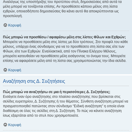
Αναλόγως της υποστήριξης του προτύπου στυλ, δημοσιεύσεις από αυτά τα
μέλη μπορεί να τονίζονται επίσης. Αν προσθέσετε κάποιο μέλος στη λίστα
εχθρών, οποιεσδήποτε δημοσιεύσεις θα κάνει αυτό θα αποκρύπτονται ως
προεπιλογή.
Κορυφή
Πώς μπορώ να προσθέσω / αφαιρέσω μέλη στις λίστες Φίλων και Εχθρών;
Μπορείτε να προσθέσετε μέλη στις λίστες με δύο τρόπους. Στο προφίλ του κάθε
μέλους, υπάρχει ένας σύνδεσμος για να το προσθέσετε στη λίστα σας είτε των
Φίλων, είτε των Εχθρών. Εναλλακτικά, από τον Πίνακα Ελέγχου Μέλους,
μπορείτε κατευθείαν να προσθέσετε μέλη εισάγοντας το όνομα τους. Μπορείτε
επίσης να αφαιρέσετε μέλη από τη λίστα σας χρησιμοποιώντας την ίδια σελίδα.
Κορυφή
Αναζήτηση στις Δ. Συζητήσεις
Πώς μπορώ να αναζητήσω σε μια ή περισσότερες Δ. Συζητήσεις;
Εισάγετε έναν όρο αναζήτησης στο πλαίσιο αναζήτησης που βρίσκεται στις
σελίδες ευρετηρίου, Δ. Συζήτησης ή του θέματος. Σύνθετη αναζήτηση μπορεί να
πραγματοποιηθεί πατώντας στον σύνδεσμο “Ειδική αναζήτηση” η οποία είναι
διαθέσιμη σε όλες τις σελίδες στη Δ. Συζήτηση. Το πώς να κάνετε αναζήτηση
ίσως εξαρτάται από το στυλ που χρησιμοποιείτε.
Κορυφή