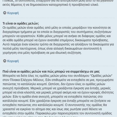
Γενικώς, οι συντονιστές υπάρχουν για να αποτρέπουν μέλη από το να βγαίνουν
εκτός θέματος ή να δημοσιεύουν καταχρηστικό ή προσβλητικό υλικό.
Κορυφή
Τι είναι οι ομάδες μελών;
Οι ομάδες μελών είναι ομάδες από μέλη οι οποίες μοιράζουν την κοινότητα σε
διαχειρίσιμα τμήματα με τα οποία οι διαχειριστές του συστήματος συζητήσεων
μπορούν να εργαστούν. Κάθε μέλος μπορεί να ανήκει σε διάφορες ομάδες και
σε κάθε ομάδα μπορεί να έχουν ανατεθεί επιμέρους δικαιώματα πρόσβασης.
Αυτό παρέχει έναν εύκολο τρόπο σε διαχειριστές να αλλάξουν τα δικαιώματα για
πολλά μέλη ταυτόχρονα, όπως είναι αλλαγή δικαιωμάτων συντονιστή ή
χορήγηση στα μέλη πρόσβαση σε μια ιδιωτική συζήτηση.
Κορυφή
Πού είναι οι ομάδες μελών και πώς μπορώ να συμμετάσχω σε μια;
Μπορείτε να δείτε όλες τις ομάδες μελών μέσω του συνδέσμου “Ομάδες μελών”
στον Πίνακα Ελέγχου Μέλους. Εάν επιθυμείτε να ενταχθείτε σε μια, προχωρήστε
πατώντας το κατάλληλο κουμπί. Ωστόσο, δεν έχουν όλες οι ομάδες μελών
ανοιχτή πρόσβαση. Μερικές μπορεί να χρειάζονται έγκριση για ένταξη, μερικές
μπορεί να είναι κλειστές και μερικές μπορεί ακόμη και να έχουν κρυφές ιδιότητες
μελών. Εάν η ομάδα είναι ανοιχτή, μπορείτε να ενταχθείτε πατώντας στο
κατάλληλο κουμπί. Εάν χρειάζεται έγκριση για ένταξη μπορείτε να ζητήσετε να
ενταχθείτε πατώντας στο κατάλληλο κουμπί. Ο συντονιστής της ομάδας θα
χρειαστεί να εγκρίνει το αίτημα σας και ίσως σας ρωτήσει γιατί θέλετε να
ενταχθείτε στην ομάδα. Παρακαλώ μην παρενοχλήσετε τον συντονιστή ομάδας