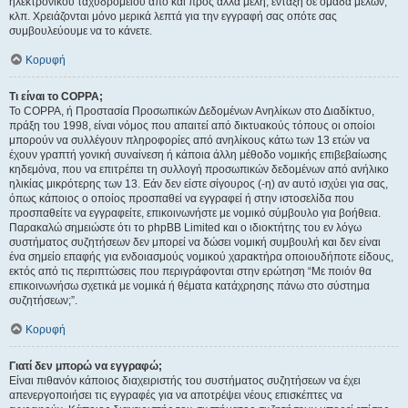
ηλεκτρονικού ταχυδρομείου από και προς άλλα μέλη, ένταξη σε ομάδα μελών,
κλπ. Χρειάζονται μόνο μερικά λεπτά για την εγγραφή σας οπότε σας
συμβουλεύουμε να το κάνετε.
Κορυφή
Τι είναι το COPPA;
Το COPPA, ή Προστασία Προσωπικών Δεδομένων Ανηλίκων στο Διαδίκτυο,
πράξη του 1998, είναι νόμος που απαιτεί από δικτυακούς τόπους οι οποίοι
μπορούν να συλλέγουν πληροφορίες από ανηλίκους κάτω των 13 ετών να
έχουν γραπτή γονική συναίνεση ή κάποια άλλη μέθοδο νομικής επιβεβαίωσης
κηδεμόνα, που να επιτρέπει τη συλλογή προσωπικών δεδομένων από ανήλικο
ηλικίας μικρότερης των 13. Εάν δεν είστε σίγουρος (-η) αν αυτό ισχύει για σας,
όπως κάποιος ο οποίος προσπαθεί να εγγραφεί ή στην ιστοσελίδα που
προσπαθείτε να εγγραφείτε, επικοινωνήστε με νομικό σύμβουλο για βοήθεια.
Παρακαλώ σημειώστε ότι το phpBB Limited και ο ιδιοκτήτης του εν λόγω
συστήματος συζητήσεων δεν μπορεί να δώσει νομική συμβουλή και δεν είναι
ένα σημείο επαφής για ενδοιασμούς νομικού χαρακτήρα οποιουδήποτε είδους,
εκτός από τις περιπτώσεις που περιγράφονται στην ερώτηση “Με ποιόν θα
επικοινωνήσω σχετικά με νομικά ή θέματα κατάχρησης πάνω στο σύστημα
συζητήσεων;”.
Κορυφή
Γιατί δεν μπορώ να εγγραφώ;
Είναι πιθανόν κάποιος διαχειριστής του συστήματος συζητήσεων να έχει
απενεργοποιήσει τις εγγραφές για να αποτρέψει νέους επισκέπτες να