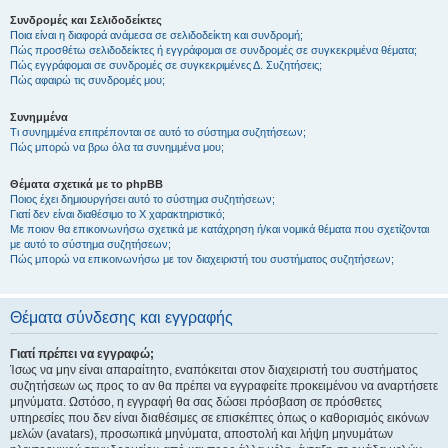
Συνδρομές και Σελιδοδείκτες
Ποια είναι η διαφορά ανάμεσα σε σελιδοδείκτη και συνδρομή;
Πώς προσθέτω σελιδοδείκτες ή εγγράφομαι σε συνδρομές σε συγκεκριμένα θέματα;
Πώς εγγράφομαι σε συνδρομές σε συγκεκριμένες Δ. Συζητήσεις;
Πώς αφαιρώ τις συνδρομές μου;
Συνημμένα
Τι συνημμένα επιτρέπονται σε αυτό το σύστημα συζητήσεων;
Πώς μπορώ να βρω όλα τα συνημμένα μου;
Θέματα σχετικά με το phpBB
Ποιος έχει δημιουργήσει αυτό το σύστημα συζητήσεων;
Γιατί δεν είναι διαθέσιμο το Χ χαρακτηριστικό;
Με ποιον θα επικοινωνήσω σχετικά με κατάχρηση ή/και νομικά θέματα που σχετίζονται
με αυτό το σύστημα συζητήσεων;
Πώς μπορώ να επικοινωνήσω με τον διαχειριστή του συστήματος συζητήσεων;
Θέματα σύνδεσης και εγγραφής
Γιατί πρέπει να εγγραφώ;
Ίσως να μην είναι απαραίτητο, εναπόκειται στον διαχειριστή του συστήματος
συζητήσεων ως προς το αν θα πρέπει να εγγραφείτε προκειμένου να αναρτήσετε
μηνύματα. Ωστόσο, η εγγραφή θα σας δώσει πρόσβαση σε πρόσθετες
υπηρεσίες που δεν είναι διαθέσιμες σε επισκέπτες όπως ο καθορισμός εικόνων
μελών (avatars), προσωπικά μηνύματα, αποστολή και λήψη μηνυμάτων