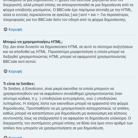
αντικείμενα σε μια δημοσίευση. Η χρήση του BBCode χορηγείται από τον
διαχειριστή, αλλά μπορεί επίσης να απενεργοποιηθεί σε μια δημοσίευση από τη
φόρμα υποβολής μηνύματος. Ο BBCode έχει παρόμοια σύνταξη με την HTML,
αλλά οι εντολές περικλείονται σε αγκύλες [ και ] αντί < και >. Για περισσότερες
πληροφορίες για τον BBCode δείτε τον οδηγό από τη φόρμα δημοσίευσης.
Κορυφή
Μπορώ να χρησιμοποιήσω HTML;
Όχι. Δεν είναι δυνατόν να δημοσιεύσετε HTML σε αυτό το σύστημα συζητήσεων
και να αποδοθεί ως HTML. Περισσότερη μορφοποίηση η οποία μπορεί να
διεξαχθεί χρησιμοποιώντας HTML μπορεί να εφαρμοστεί χρησιμοποιώντας
BBCode αντί αυτού.
Κορυφή
Τι είναι τα Smilies;
Τα Smilies, ή Emoticons, είναι μικρά εικονίδια τα οποία μπορούν να
χρησιμοποιηθούν για να εκφράσουν συναίσθημα χρησιμοποιώντας έναν
σύντομο κώδικα, π.χ. :) υποδηλώνει ευτυχισμένος, ενώ :( υποδηλώνει
λυπημένος. Η πλήρης λίστα των εικονιδίων μπορεί να εμφανιστεί στη φόρμα
δημοσίευσης. Προσπαθήστε να μη χρησιμοποιείτε καταχρηστικώς τα smilies,
καθώς μπορεί να καταστήσουν μια δημοσίευση μη αναγνώσιμη και κάποιος
συντονιστής ίσως να επεξεργαστεί ή να αφαιρέσει τη δημοσίευση ολόκληρη. Ο
διαχειριστής του συστήματος μπορεί επίσης να θέσει ένα όριο στον αριθμό των
smilies που μπορείτε να χρησιμοποιήσετε σε μια δημοσίευση.