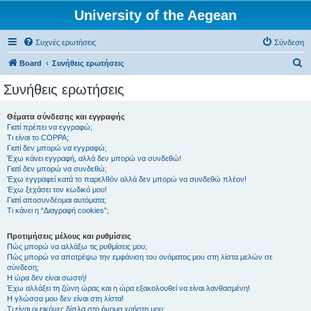
University of the Aegean
Συχνές ερωτήσεις
Σύνδεση
Α
Board
Συνήθεις ερωτήσεις
ν
Συνήθεις ερωτήσεις
α
ζ
Θέματα σύνδεσης και εγγραφής
Γιατί πρέπει να εγγραφώ;
ή
Τι είναι το COPPA;
τ
Γιατί δεν μπορώ να εγγραφώ;
Έχω κάνει εγγραφή, αλλά δεν μπορώ να συνδεθώ!
η
Γιατί δεν μπορώ να συνδεθώ;
Έχω εγγραφεί κατά το παρελθόν αλλά δεν μπορώ να συνδεθώ πλέον!
σ
Έχω ξεχάσει τον κωδικό μου!
η
Γιατί αποσυνδέομαι αυτόματα;
Τι κάνει η “Διαγραφή cookies”;
Προτιμήσεις μέλους και ρυθμίσεις
Πώς μπορώ να αλλάξω τις ρυθμίσεις μου;
Πώς μπορώ να αποτρέψω την εμφάνιση του ονόματος μου στη λίστα μελών σε
σύνδεση;
Η ώρα δεν είναι σωστή!
Έχω αλλάξει τη ζώνη ώρας και η ώρα εξακολουθεί να είναι λανθασμένη!
Η γλώσσα μου δεν είναι στη λίστα!
Τι είναι οι εικόνες δίπλα στο όνομα χρήστη μου;