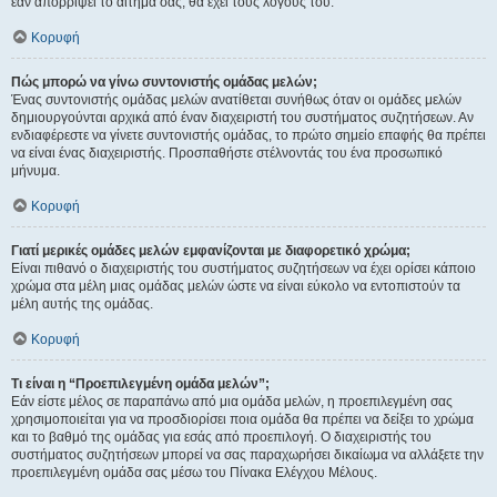
εάν απορρίψει το αίτημα σας, θα έχει τους λόγους του.
Κορυφή
Πώς μπορώ να γίνω συντονιστής ομάδας μελών;
Ένας συντονιστής ομάδας μελών ανατίθεται συνήθως όταν οι ομάδες μελών
δημιουργούνται αρχικά από έναν διαχειριστή του συστήματος συζητήσεων. Αν
ενδιαφέρεστε να γίνετε συντονιστής ομάδας, το πρώτο σημείο επαφής θα πρέπει
να είναι ένας διαχειριστής. Προσπαθήστε στέλνοντάς του ένα προσωπικό
μήνυμα.
Κορυφή
Γιατί μερικές ομάδες μελών εμφανίζονται με διαφορετικό χρώμα;
Είναι πιθανό ο διαχειριστής του συστήματος συζητήσεων να έχει ορίσει κάποιο
χρώμα στα μέλη μιας ομάδας μελών ώστε να είναι εύκολο να εντοπιστούν τα
μέλη αυτής της ομάδας.
Κορυφή
Τι είναι η “Προεπιλεγμένη ομάδα μελών”;
Εάν είστε μέλος σε παραπάνω από μια ομάδα μελών, η προεπιλεγμένη σας
χρησιμοποιείται για να προσδιορίσει ποια ομάδα θα πρέπει να δείξει το χρώμα
και το βαθμό της ομάδας για εσάς από προεπιλογή. Ο διαχειριστής του
συστήματος συζητήσεων μπορεί να σας παραχωρήσει δικαίωμα να αλλάξετε την
προεπιλεγμένη ομάδα σας μέσω του Πίνακα Ελέγχου Μέλους.