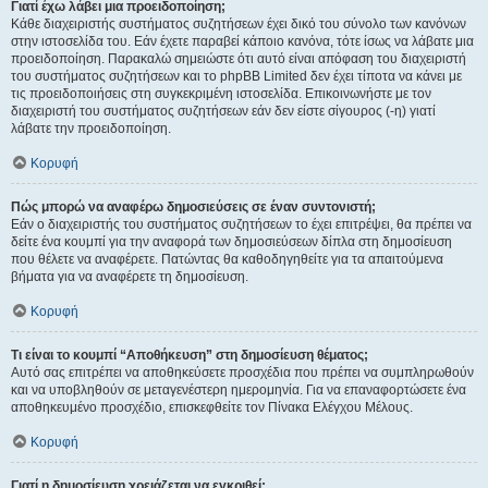
Γιατί έχω λάβει μια προειδοποίηση;
Κάθε διαχειριστής συστήματος συζητήσεων έχει δικό του σύνολο των κανόνων
στην ιστοσελίδα του. Εάν έχετε παραβεί κάποιο κανόνα, τότε ίσως να λάβατε μια
προειδοποίηση. Παρακαλώ σημειώστε ότι αυτό είναι απόφαση του διαχειριστή
του συστήματος συζητήσεων και το phpBB Limited δεν έχει τίποτα να κάνει με
τις προειδοποιήσεις στη συγκεκριμένη ιστοσελίδα. Επικοινωνήστε με τον
διαχειριστή του συστήματος συζητήσεων εάν δεν είστε σίγουρος (-η) γιατί
λάβατε την προειδοποίηση.
Κορυφή
Πώς μπορώ να αναφέρω δημοσιεύσεις σε έναν συντονιστή;
Εάν ο διαχειριστής του συστήματος συζητήσεων το έχει επιτρέψει, θα πρέπει να
δείτε ένα κουμπί για την αναφορά των δημοσιεύσεων δίπλα στη δημοσίευση
που θέλετε να αναφέρετε. Πατώντας θα καθοδηγηθείτε για τα απαιτούμενα
βήματα για να αναφέρετε τη δημοσίευση.
Κορυφή
Τι είναι το κουμπί “Αποθήκευση” στη δημοσίευση θέματος;
Αυτό σας επιτρέπει να αποθηκεύσετε προσχέδια που πρέπει να συμπληρωθούν
και να υποβληθούν σε μεταγενέστερη ημερομηνία. Για να επαναφορτώσετε ένα
αποθηκευμένο προσχέδιο, επισκεφθείτε τον Πίνακα Ελέγχου Μέλους.
Κορυφή
Γιατί η δημοσίευση χρειάζεται να εγκριθεί;