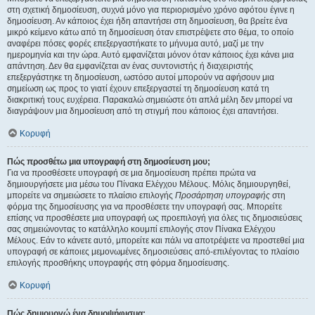
στη σχετική δημοσίευση, συχνά μόνο για περιορισμένο χρόνο αφότου έγινε η
δημοσίευση. Αν κάποιος έχει ήδη απαντήσει στη δημοσίευση, θα βρείτε ένα
μικρό κείμενο κάτω από τη δημοσίευση όταν επιστρέψετε στο θέμα, το οποίο
αναφέρει πόσες φορές επεξεργαστήκατε το μήνυμα αυτό, μαζί με την
ημερομηνία και την ώρα. Αυτό εμφανίζεται μόνον όταν κάποιος έχει κάνει μια
απάντηση. Δεν θα εμφανίζεται αν ένας συντονιστής ή διαχειριστής
επεξεργάστηκε τη δημοσίευση, ωστόσο αυτοί μπορούν να αφήσουν μια
σημείωση ως προς το γιατί έχουν επεξεργαστεί τη δημοσίευση κατά τη
διακριτική τους ευχέρεια. Παρακαλώ σημειώστε ότι απλά μέλη δεν μπορεί να
διαγράψουν μια δημοσίευση από τη στιγμή που κάποιος έχει απαντήσει.
Κορυφή
Πώς προσθέτω μια υπογραφή στη δημοσίευση μου;
Για να προσθέσετε υπογραφή σε μια δημοσίευση πρέπει πρώτα να
δημιουργήσετε μια μέσω του Πίνακα Ελέγχου Μέλους. Μόλις δημιουργηθεί,
μπορείτε να σημειώσετε το πλαίσιο επιλογής
Προσάρτηση υπογραφής
στη
φόρμα της δημοσίευσης για να προσθέσετε την υπογραφή σας. Μπορείτε
επίσης να προσθέσετε μια υπογραφή ως προεπιλογή για όλες τις δημοσιεύσεις
σας σημειώνοντας το κατάλληλο κουμπί επιλογής στον Πίνακα Ελέγχου
Μέλους. Εάν το κάνετε αυτό, μπορείτε και πάλι να αποτρέψετε να προστεθεί μια
υπογραφή σε κάποιες μεμονωμένες δημοσιεύσεις από-επιλέγοντας το πλαίσιο
επιλογής προσθήκης υπογραφής στη φόρμα δημοσίευσης.
Κορυφή
Πώς δημιουργώ ένα δημοψήφισμα;