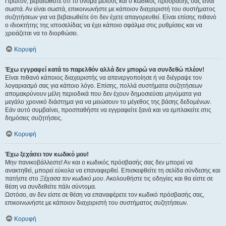
Πρώτον, βεβαιωθείτε ότι το όνομα μέλους και ο κωδικός πρόσβασής σας είναι
σωστά. Αν είναι σωστά, επικοινωνήστε με κάποιον διαχειριστή του συστήματος
συζητήσεων για να βεβαιωθείτε ότι δεν έχετε απαγορευθεί. Είναι επίσης πιθανό
ο ιδιοκτήτης της ιστοσελίδας να έχει κάποιο σφάλμα στις ρυθμίσεις και να
χρειάζεται να το διορθώσει.
Κορυφή
Έχω εγγραφεί κατά το παρελθόν αλλά δεν μπορώ να συνδεθώ πλέον!
Είναι πιθανό κάποιος διαχειριστής να απενεργοποίησε ή να διέγραψε τον
λογαριασμό σας για κάποιο λόγο. Επίσης, πολλά συστήματα συζητήσεων
απομακρύνουν μέλη περιοδικά που δεν έχουν δημοσιεύσει μηνύματα για
μεγάλο χρονικό διάστημα για να μειώσουν το μέγεθος της βάσης δεδομένων.
Εάν αυτό συμβαίνει, προσπαθήστε να εγγραφείτε ξανά και να εμπλακείτε στις
δημόσιες συζητήσεις.
Κορυφή
Έχω ξεχάσει τον κωδικό μου!
Μην πανικοβάλλεστε! Αν και ο κωδικός πρόσβασής σας δεν μπορεί να
ανακτηθεί, μπορεί εύκολα να επαναφερθεί. Επισκεφθείτε τη σελίδα σύνδεσης και
πατήστε στο
Ξέχασα τον κωδικό μου
. Ακολουθήστε τις οδηγίες και θα είστε σε
θέση να συνδεθείτε πάλι σύντομα.
Ωστόσο, αν δεν είστε σε θέση να επαναφέρετε τον κωδικό πρόσβασής σας,
επικοινωνήστε με κάποιον διαχειριστή του συστήματος συζητήσεων.
Κορυφή