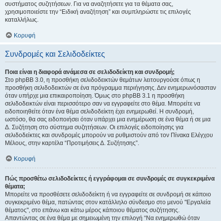
συστήματος συζητήσεων. Για να αναζητήσετε για τα θέματα σας,
χρησιμοποιείστε την “Ειδική αναζήτηση” και συμπληρώστε τις επιλογές
καταλλήλως.
Κορυφή
Συνδρομές και Σελιδοδείκτες
Ποια είναι η διαφορά ανάμεσα σε σελιδοδείκτη και συνδρομή;
Στο phpBB 3.0, η προσθήκη σελιδοδεικτών θεμάτων λειτουργούσε όπως η
προσθήκη σελιδοδεικτών σε ένα πρόγραμμα περιήγησης. Δεν ενημερωνόσασταν
όταν υπήρχε μια επικαιροποίηση. Όμως στο phpBB 3.1 η προσθήκη
σελιδοδεικτών είναι περισσότερο σαν να εγγραφείτε στο θέμα. Μπορείτε να
ειδοποιηθείτε όταν ένα θέμα σελιδοδείκτη έχει ενημερωθεί. Η συνδρομή,
ωστόσο, θα σας ειδοποιήσει όταν υπάρχει μια ενημέρωση σε ένα θέμα ή σε μια
Δ. Συζήτηση στο σύστημα συζητήσεων. Οι επιλογές ειδοποίησης για
σελιδοδείκτες και συνδρομές μπορούν να ρυθμιστούν από τον Πίνακα Ελέγχου
Μέλους, στην καρτέλα “Προτιμήσεις Δ. Συζήτησης”.
Κορυφή
Πώς προσθέτω σελιδοδείκτες ή εγγράφομαι σε συνδρομές σε συγκεκριμένα
θέματα;
Μπορείτε να προσθέσετε σελιδοδείκτη ή να εγγραφείτε σε συνδρομή σε κάποιο
συγκεκριμένο θέμα, πατώντας στον κατάλληλο σύνδεσμο στο μενού "Εργαλεία
θέματος", στο επάνω και κάτω μέρος κάποιου θέματος συζήτησης.
Απαντώντας σε ένα θέμα με σημειωμένη την επιλογή “Να ενημερωθώ όταν