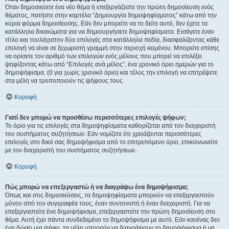
Όταν δημοσιεύετε ένα νέο θέμα ή επεξεργάζεστε την πρώτη δημοσίευση ενός
θέματος, πατήστε στην καρτέλα “Δημιουργία δημοψηφίσματος” κάτω από την
κύρια φόρμα δημοσίευσης. Εάν δεν μπορείτε να το δείτε αυτό, δεν έχετε τα
κατάλληλα δικαιώματα για να δημιουργήσετε δημοψηφίσματα. Εισάγετε έναν
τίτλο και τουλάχιστον δύο επιλογές στα κατάλληλα πεδία, διασφαλίζοντας κάθε
επιλογή να είναι σε ξεχωριστή γραμμή στην περιοχή κειμένου. Μπορείτε επίσης
να ορίσετε τον αριθμό των επιλογών ενός μέλους που μπορεί να επιλέξει
ψηφίζοντας κάτω από “Επιλογές ανά μέλος”, ένα χρονικό όριο ημερών για το
δημοψήφισμα, (0 για χωρίς χρονικό όριο) και τέλος την επιλογή να επιτρέψετε
στα μέλη να τροποποιούν τις ψήφους τους.
Κορυφή
Γιατί δεν μπορώ να προσθέσω περισσότερες επιλογές ψήφων;
Το όριο για τις επιλογές στα δημοψηφίσματα καθορίζεται από τον διαχειριστή
του συστήματος συζητήσεων. Εάν νομίζετε ότι χρειάζονται περισσότερες
επιλογές στο δικό σας δημοψήφισμα από το επιτρεπόμενο όριο, επικοινωνείτε
με τον διαχειριστή του συστήματος συζητήσεων.
Κορυφή
Πώς μπορώ να επεξεργαστώ ή να διαγράψω ένα δημοψήφισμα;
Όπως και στις δημοσιεύσεις, τα δημοψηφίσματα μπορούν να επεξεργαστούν
μόνον από τον συγγραφέα τους, έναν συντονιστή ή έναν διαχειριστή. Για να
επεξεργαστείτε ένα δημοψήφισμα, επεξεργαστείτε την πρώτη δημοσίευση στο
θέμα. Αυτή έχει πάντα συνδεδεμένο το δημοψήφισμα με αυτό. Εάν κανένας δεν
έχει δώσει μια ψήφο, τα μέλη μπορούν να διαγράψουν το δημοψήφισμα ή να