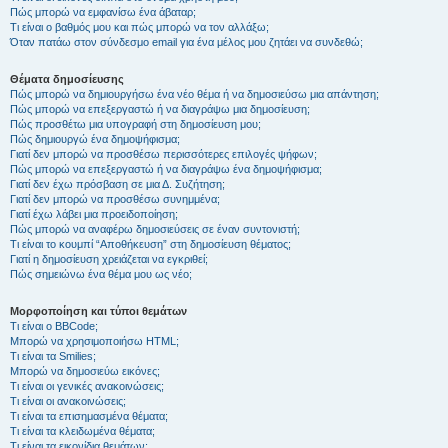
Πώς μπορώ να εμφανίσω ένα άβαταρ;
Τι είναι ο βαθμός μου και πώς μπορώ να τον αλλάξω;
Όταν πατάω στον σύνδεσμο email για ένα μέλος μου ζητάει να συνδεθώ;
Θέματα δημοσίευσης
Πώς μπορώ να δημιουργήσω ένα νέο θέμα ή να δημοσιεύσω μια απάντηση;
Πώς μπορώ να επεξεργαστώ ή να διαγράψω μια δημοσίευση;
Πώς προσθέτω μια υπογραφή στη δημοσίευση μου;
Πώς δημιουργώ ένα δημοψήφισμα;
Γιατί δεν μπορώ να προσθέσω περισσότερες επιλογές ψήφων;
Πώς μπορώ να επεξεργαστώ ή να διαγράψω ένα δημοψήφισμα;
Γιατί δεν έχω πρόσβαση σε μια Δ. Συζήτηση;
Γιατί δεν μπορώ να προσθέσω συνημμένα;
Γιατί έχω λάβει μια προειδοποίηση;
Πώς μπορώ να αναφέρω δημοσιεύσεις σε έναν συντονιστή;
Τι είναι το κουμπί “Αποθήκευση” στη δημοσίευση θέματος;
Γιατί η δημοσίευση χρειάζεται να εγκριθεί;
Πώς σημειώνω ένα θέμα μου ως νέο;
Μορφοποίηση και τύποι θεμάτων
Τι είναι ο BBCode;
Μπορώ να χρησιμοποιήσω HTML;
Τι είναι τα Smilies;
Μπορώ να δημοσιεύω εικόνες;
Τι είναι οι γενικές ανακοινώσεις;
Τι είναι οι ανακοινώσεις;
Τι είναι τα επισημασμένα θέματα;
Τι είναι τα κλειδωμένα θέματα;
Τι είναι τα εικονίδια θεμάτων;