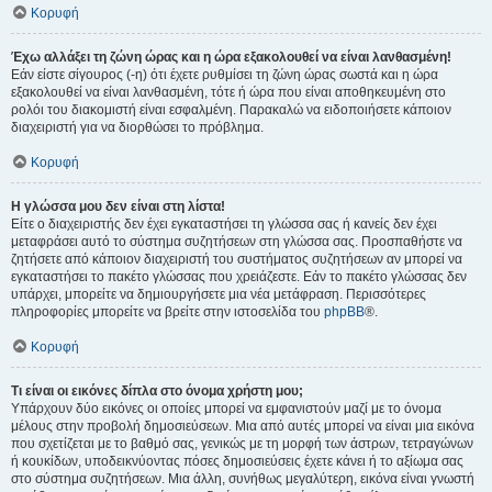
Κορυφή
Έχω αλλάξει τη ζώνη ώρας και η ώρα εξακολουθεί να είναι λανθασμένη!
Εάν είστε σίγουρος (-η) ότι έχετε ρυθμίσει τη ζώνη ώρας σωστά και η ώρα
εξακολουθεί να είναι λανθασμένη, τότε ή ώρα που είναι αποθηκευμένη στο
ρολόι του διακομιστή είναι εσφαλμένη. Παρακαλώ να ειδοποιήσετε κάποιον
διαχειριστή για να διορθώσει το πρόβλημα.
Κορυφή
Η γλώσσα μου δεν είναι στη λίστα!
Είτε ο διαχειριστής δεν έχει εγκαταστήσει τη γλώσσα σας ή κανείς δεν έχει
μεταφράσει αυτό το σύστημα συζητήσεων στη γλώσσα σας. Προσπαθήστε να
ζητήσετε από κάποιον διαχειριστή του συστήματος συζητήσεων αν μπορεί να
εγκαταστήσει το πακέτο γλώσσας που χρειάζεστε. Εάν το πακέτο γλώσσας δεν
υπάρχει, μπορείτε να δημιουργήσετε μια νέα μετάφραση. Περισσότερες
πληροφορίες μπορείτε να βρείτε στην ιστοσελίδα του
phpBB
®.
Κορυφή
Τι είναι οι εικόνες δίπλα στο όνομα χρήστη μου;
Υπάρχουν δύο εικόνες οι οποίες μπορεί να εμφανιστούν μαζί με το όνομα
μέλους στην προβολή δημοσιεύσεων. Μια από αυτές μπορεί να είναι μια εικόνα
που σχετίζεται με το βαθμό σας, γενικώς με τη μορφή των άστρων, τετραγώνων
ή κουκίδων, υποδεικνύοντας πόσες δημοσιεύσεις έχετε κάνει ή το αξίωμα σας
στο σύστημα συζητήσεων. Μια άλλη, συνήθως μεγαλύτερη, εικόνα είναι γνωστή