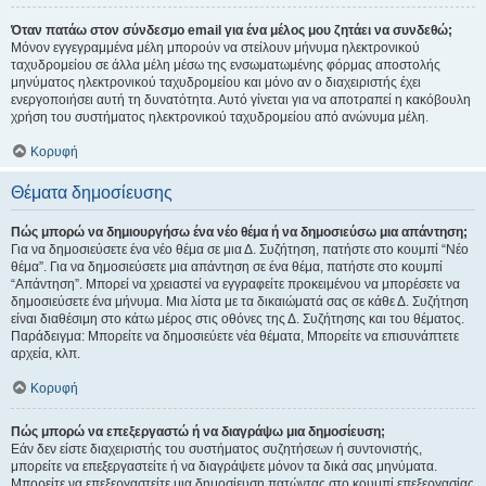
Όταν πατάω στον σύνδεσμο email για ένα μέλος μου ζητάει να συνδεθώ;
Μόνον εγγεγραμμένα μέλη μπορούν να στείλουν μήνυμα ηλεκτρονικού
ταχυδρομείου σε άλλα μέλη μέσω της ενσωματωμένης φόρμας αποστολής
μηνύματος ηλεκτρονικού ταχυδρομείου και μόνο αν ο διαχειριστής έχει
ενεργοποιήσει αυτή τη δυνατότητα. Αυτό γίνεται για να αποτραπεί η κακόβουλη
χρήση του συστήματος ηλεκτρονικού ταχυδρομείου από ανώνυμα μέλη.
Κορυφή
Θέματα δημοσίευσης
Πώς μπορώ να δημιουργήσω ένα νέο θέμα ή να δημοσιεύσω μια απάντηση;
Για να δημοσιεύσετε ένα νέο θέμα σε μια Δ. Συζήτηση, πατήστε στο κουμπί “Νέο
θέμα”. Για να δημοσιεύσετε μια απάντηση σε ένα θέμα, πατήστε στο κουμπί
“Απάντηση”. Μπορεί να χρειαστεί να εγγραφείτε προκειμένου να μπορέσετε να
δημοσιεύσετε ένα μήνυμα. Μια λίστα με τα δικαιώματά σας σε κάθε Δ. Συζήτηση
είναι διαθέσιμη στο κάτω μέρος στις οθόνες της Δ. Συζήτησης και του θέματος.
Παράδειγμα: Μπορείτε να δημοσιεύετε νέα θέματα, Μπορείτε να επισυνάπτετε
αρχεία, κλπ.
Κορυφή
Πώς μπορώ να επεξεργαστώ ή να διαγράψω μια δημοσίευση;
Εάν δεν είστε διαχειριστής του συστήματος συζητήσεων ή συντονιστής,
μπορείτε να επεξεργαστείτε ή να διαγράψετε μόνον τα δικά σας μηνύματα.
Μπορείτε να επεξεργαστείτε μια δημοσίευση πατώντας στο κουμπί επεξεργασίας