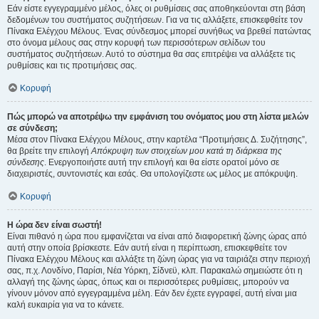
Εάν είστε εγγεγραμμένο μέλος, όλες οι ρυθμίσεις σας αποθηκεύονται στη βάση
δεδομένων του συστήματος συζητήσεων. Για να τις αλλάξετε, επισκεφθείτε τον
Πίνακα Ελέγχου Μέλους. Ένας σύνδεσμος μπορεί συνήθως να βρεθεί πατώντας
στο όνομα μέλους σας στην κορυφή των περισσότερων σελίδων του
συστήματος συζητήσεων. Αυτό το σύστημα θα σας επιτρέψει να αλλάξετε τις
ρυθμίσεις και τις προτιμήσεις σας.
Κορυφή
Πώς μπορώ να αποτρέψω την εμφάνιση του ονόματος μου στη λίστα μελών
σε σύνδεση;
Μέσα στον Πίνακα Ελέγχου Μέλους, στην καρτέλα “Προτιμήσεις Δ. Συζήτησης”,
θα βρείτε την επιλογή
Απόκρυψη των στοιχείων μου κατά τη διάρκεια της
σύνδεσης
. Ενεργοποιήστε αυτή την επιλογή και θα είστε ορατοί μόνο σε
διαχειριστές, συντονιστές και εσάς. Θα υπολογίζεστε ως μέλος με απόκρυψη.
Κορυφή
Η ώρα δεν είναι σωστή!
Είναι πιθανό η ώρα που εμφανίζεται να είναι από διαφορετική ζώνης ώρας από
αυτή στην οποία βρίσκεστε. Εάν αυτή είναι η περίπτωση, επισκεφθείτε τον
Πίνακα Ελέγχου Μέλους και αλλάξτε τη ζώνη ώρας για να ταιριάζει στην περιοχή
σας, π.χ. Λονδίνο, Παρίσι, Νέα Υόρκη, Σίδνεϋ, κλπ. Παρακαλώ σημειώστε ότι η
αλλαγή της ζώνης ώρας, όπως και οι περισσότερες ρυθμίσεις, μπορούν να
γίνουν μόνον από εγγεγραμμένα μέλη. Εάν δεν έχετε εγγραφεί, αυτή είναι μια
καλή ευκαιρία για να το κάνετε.