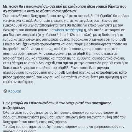
Με ποιον θα επικοινωνήσω σχετικά με κατάχρηση ή/και νομικά θέματα που
σχετίζονται με αυτό το σύστημα συζητήσεων;
Σε οποιονδήποτε διαχειριστή που αναγράφεται στη σελίδα “Η Ομάδα” θα πρέπει
να είναι ένα κατάλληλο σημείο επαφής για τις καταγγελίες σας. Εάν αυτός
εξακολουθεί να μην ανταποκρίνεται τότε θα πρέπει να επικοινωνήσετε με τον
ιδιοκτήτη του domain (κάντε μια
whois αναζήτηση
) ή, εάν αυτός λειτουργεί σε
μια δωρεάν υπηρεσία (π.χ. Yahoo !, free.fr, f2s.com, κλπ), με τη διοίκηση ή το
τμήμα καταχρήσεων της υπηρεσίας αυτής. Παρακαλώ σημειώστε ότι το phpBB
Limited
δεν έχει καμία αρμοδιότητα
και δεν μπορεί με οποιονδήποτε τρόπο να
θεωρηθεί υπεύθυνο για το πώς, πού ή από ποιον χρησιμοποιείται αυτό το
σύστημα συζητήσεων. Μην επικοινωνείτε με το phpBB Limited σχετικά με
οποιαδήποτε νομικό (παύσης και παράλειψης, ευθύνης, συκοφαντικό σχόλιο,
κλπ.) ζήτημα το οποίο
δεν σχετίζεται άμεσα
με την ιστοσελίδα phpBB.com ή το
διακριτικό λογισμικό του ιδίου του phpBB. Εάν αποστείλετε μήνυμα
ηλεκτρονικού ταχυδρομείου στο phpBB Limited σχετικά
με οποιοδήποτε τρίτο
μέρος
χρήσης αυτού του λογισμικού θα πρέπει να αναμένετε μια αρνητική ή και
καμία ανταπόκριση.
Κορυφή
Πώς μπορώ να επικοινωνήσω με τον διαχειριστή του συστήματος
συζητήσεων;
Όλα τα μέλη του συστήματος συζητήσεων μπορούν να χρησιμοποιούν τη
φόρμα “Επικοινωνήστε μαζί μας”, εάν η επιλογή είναι ενεργοποιημένη από τον
διαχειριστή του συστήματος συζητήσεων.
Τα μέλη του συστήματος συζητήσεων μπορούν επίσης να χρησιμοποιούν τον
σύνδεσμο “Η ομάδα”.