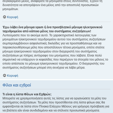
συγκεκριμένο μέλος, αναφέρετε τα μηνύματα στους συντονιστές. Έχουν τη
δυνατότητα να αποτρέψουν ένα μέλος από την αποστολή προσωπικών
μηνυμάτων.
Κορυφή
Έχω λάβει ένα μήνυμα spam ή ένα προσβλητικό μήνυμα ηλεκτρονικού
ταχυδρομείου από κάποιο μέλος του συστήματος συζητήσεων!
Λυπούμαστε που το ακούμε αυτό. Το χαρακτηριστικό λειτουργίας των
μηνυμάτων ηλεκτρονικού ταχυδρομείου αυτού του συστήματος συζητήσεων
συμπεριλαμβάνουν ασφαλιστικές δικλείδες για να προσπαθήσουμε και να
παρακολουθήσουμε μέλη που αποστέλλουν τέτοια μηνύματα, οπότε στείλτε
μήνυμα ηλεκτρονικού ταχυδρομείου στον διαχειριστή του συστήματος
συζητήσεων με πλήρες αντίγραφο του μηνύματος που λάβατε. Είναι πολύ
σημαντικό να υπάρχουν οι κεφαλίδες που περιέχουν τα στοιχεία του μέλους το
οποίο απέστειλε το μήνυμα ηλεκτρονικού ταχυδρομείου. Ο διαχειριστής του
συστήματος συζητήσεων μπορεί στη συνέχεια να λάβει μέτρα.
Κορυφή
Φίλοι και εχθροί
Τι είναι η λίστα Φίλων και Εχθρών;
Μπορείτε να χρησιμοποιήσετε αυτές τις λίστες για να οργανώσετε τα μέλη του
συστήματος συζητήσεων. Τα μέλη που προστίθενται στη λίστα φίλων σας θα
εμφανίζονται σε λίστα στον Πίνακα Ελέγχου Μέλους για γρήγορη πρόσβαση για
να βλέπετε εάν είναι συνδεδεμένοι και να στέλνετε προσωπικά μηνύματα.