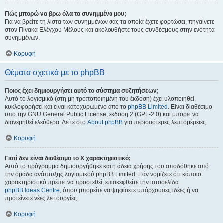
Πώς μπορώ να βρω όλα τα συνημμένα μου;
Για να βρείτε τη λίστα των συνημμένων σας τα οποία έχετε φορτώσει, πηγαίνετε
στον Πίνακα Ελέγχου Μέλους και ακολουθήστε τους συνδέσμους στην ενότητα
συνημμένων.
Κορυφή
Θέματα σχετικά με το phpBB
Ποιος έχει δημιουργήσει αυτό το σύστημα συζητήσεων;
Αυτό το λογισμικό (στη μη τροποποιημένη του έκδοση) έχει υλοποιηθεί,
κυκλοφορήσει και είναι κατοχυρωμένο από το
phpBB Limited
. Είναι διαθέσιμο
υπό την GNU General Public License, έκδοση 2 (GPL-2.0) και μπορεί να
διανεμηθεί ελεύθερα. Δείτε στο
About phpBB
για περισσότερες λεπτομέρειες.
Κορυφή
Γιατί δεν είναι διαθέσιμο το Χ χαρακτηριστικό;
Αυτό το πρόγραμμα δημιουργήθηκε και η άδεια χρήσης του αποδόθηκε από
την ομάδα ανάπτυξης λογισμικού phpBB Limited. Εάν νομίζετε ότι κάποιο
χαρακτηριστικό πρέπει να προστεθεί, επισκεφθείτε την ιστοσελίδα
phpBB Ideas Centre
, όπου μπορείτε να ψηφίσετε υπάρχουσες ιδέες ή να
προτείνετε νέες λειτουργίες.
Κορυφή