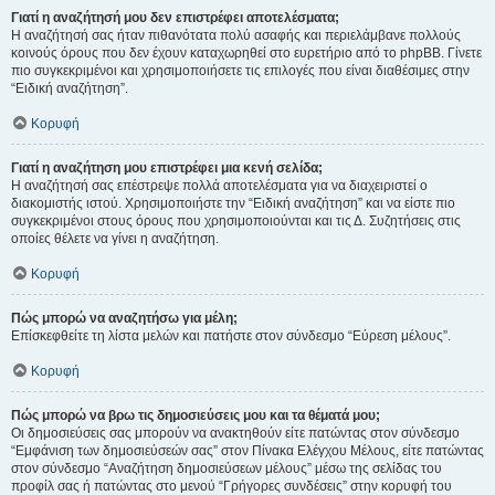
Γιατί η αναζήτησή μου δεν επιστρέφει αποτελέσματα;
Η αναζήτησή σας ήταν πιθανότατα πολύ ασαφής και περιελάμβανε πολλούς
κοινούς όρους που δεν έχουν καταχωρηθεί στο ευρετήριο από το phpBB. Γίνετε
πιο συγκεκριμένοι και χρησιμοποιήσετε τις επιλογές που είναι διαθέσιμες στην
“Ειδική αναζήτηση”.
Κορυφή
Γιατί η αναζήτηση μου επιστρέφει μια κενή σελίδα;
Η αναζήτησή σας επέστρεψε πολλά αποτελέσματα για να διαχειριστεί ο
διακομιστής ιστού. Χρησιμοποιήστε την “Ειδική αναζήτηση” και να είστε πιο
συγκεκριμένοι στους όρους που χρησιμοποιούνται και τις Δ. Συζητήσεις στις
οποίες θέλετε να γίνει η αναζήτηση.
Κορυφή
Πώς μπορώ να αναζητήσω για μέλη;
Επίσκεφθείτε τη λίστα μελών και πατήστε στον σύνδεσμο “Εύρεση μέλους”.
Κορυφή
Πώς μπορώ να βρω τις δημοσιεύσεις μου και τα θέματά μου;
Οι δημοσιεύσεις σας μπορούν να ανακτηθούν είτε πατώντας στον σύνδεσμο
“Εμφάνιση των δημοσιεύσεών σας” στον Πίνακα Ελέγχου Μέλους, είτε πατώντας
στον σύνδεσμο “Αναζήτηση δημοσιεύσεων μέλους” μέσω της σελίδας του
προφίλ σας ή πατώντας στο μενού “Γρήγορες συνδέσεις” στην κορυφή του