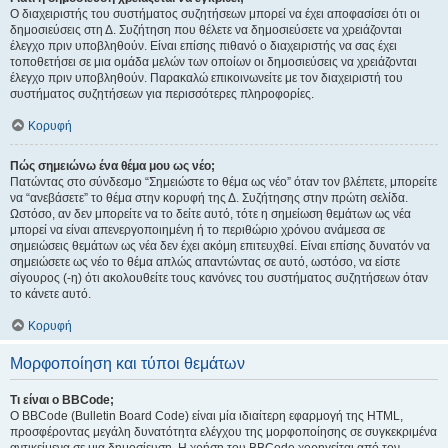
Ο διαχειριστής του συστήματος συζητήσεων μπορεί να έχει αποφασίσει ότι οι
δημοσιεύσεις στη Δ. Συζήτηση που θέλετε να δημοσιεύσετε να χρειάζονται
έλεγχο πριν υποβληθούν. Είναι επίσης πιθανό ο διαχειριστής να σας έχει
τοποθετήσει σε μια ομάδα μελών των οποίων οι δημοσιεύσεις να χρειάζονται
έλεγχο πριν υποβληθούν. Παρακαλώ επικοινωνείτε με τον διαχειριστή του
συστήματος συζητήσεων για περισσότερες πληροφορίες.
Κορυφή
Πώς σημειώνω ένα θέμα μου ως νέο;
Πατώντας στο σύνδεσμο “Σημειώστε το θέμα ως νέο” όταν τον βλέπετε, μπορείτε
να “ανεβάσετε” το θέμα στην κορυφή της Δ. Συζήτησης στην πρώτη σελίδα.
Ωστόσο, αν δεν μπορείτε να το δείτε αυτό, τότε η σημείωση θεμάτων ως νέα
μπορεί να είναι απενεργοποιημένη ή το περιθώριο χρόνου ανάμεσα σε
σημειώσεις θεμάτων ως νέα δεν έχει ακόμη επιτευχθεί. Είναι επίσης δυνατόν να
σημειώσετε ως νέο το θέμα απλώς απαντώντας σε αυτό, ωστόσο, να είστε
σίγουρος (-η) ότι ακολουθείτε τους κανόνες του συστήματος συζητήσεων όταν
το κάνετε αυτό.
Κορυφή
Μορφοποίηση και τύποι θεμάτων
Τι είναι ο BBCode;
Ο BBCode (Bulletin Board Code) είναι μία ιδιαίτερη εφαρμογή της HTML,
προσφέροντας μεγάλη δυνατότητα ελέγχου της μορφοποίησης σε συγκεκριμένα