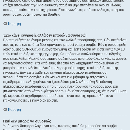
εγγραφούν. Κάποιος διαχειριστής του συστήματος συζητήσεων μπορεί επίσης
να έχει αποκλείσει την IP διεύθυνσή σας ή να μην επιτρέπει το όνομα μέλους
που προσπαθείτε να καταχωρίσετε. Επικοινωνήστε με κάποιον διαχειριστή του
συστήματος συζητήσεων για βοήθεια.
Κορυφή
Έχω κάνει εγγραφή, αλλά δεν μπορώ να συνδεθώ!
Πρώτα, ελέγξτε το όνομα μέλους και τον κωδικό πρόσβασής σας. Εάν αυτά είναι
σωστά, τότε ένα από τα δύο πράγματα μπορεί να έχει συμβεί. Εάν η υποστήριξη
διακήρυξης COPPA είναι ενεργοποιημένη και έχετε ορίσει ότι είστε κάτω των 13
ετών κατά τη διάρκεια της εγγραφής, θα πρέπει να ακολουθήσετε τις οδηγίες
που έχετε λάβει. Μερικά συστήματα συζητήσεων απαιτούν όλες οι νέες εγγραφές
να ενεργοποιούνται, είτε από εσάς είτε από τον διαχειριστή προκειμένου να
μπορέσετε να συνδεθείτε. Αυτή η πληροφορία υπήρχε κατά τη διάρκεια της
εγγραφής. Εάν έχετε λάβει ένα μήνυμα ηλεκτρονικού ταχυδρομείου,
ακολουθήστε τις οδηγίες. Εάν δεν λάβετε ένα μήνυμα ηλεκτρονικού
ταχυδρομείου, ενδεχομένως να έχετε δώσει μια λανθασμένη διεύθυνση
ηλεκτρονικού ταχυδρομείου ή το μήνυμα ηλεκτρονικού ταχυδρομείου, έχει
μπλοκαριστεί από κάποιο φίλτρο spam. Εάν είστε σίγουρος (-η) ότι η διεύθυνση
ηλεκτρονικού ταχυδρομείου που δώσατε είναι σωστή, προσπαθήστε να
επικοινωνήσετε με έναν διαχειριστή.
Κορυφή
Γιατί δεν μπορώ να συνδεθώ;
Υπάρχουν διάφοροι λόγοι για τους οποίους αυτό θα μπορούσε να συμβεί.