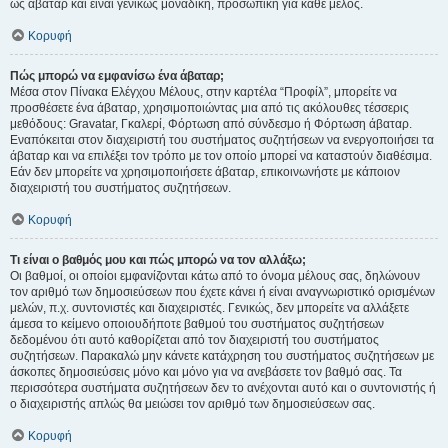
ως άβαταρ και είναι γενικώς μοναδική, προσωπική για κάθε μέλος.
Κορυφή
Πώς μπορώ να εμφανίσω ένα άβαταρ;
Μέσα στον Πίνακα Ελέγχου Μέλους, στην καρτέλα “Προφίλ”, μπορείτε να
προσθέσετε ένα άβαταρ, χρησιμοποιώντας μια από τις ακόλουθες τέσσερις
μεθόδους: Gravatar, Γκαλερί, Φόρτωση από σύνδεσμο ή Φόρτωση άβαταρ.
Εναπόκειται στον διαχειριστή του συστήματος συζητήσεων να ενεργοποιήσει τα
άβαταρ και να επιλέξει τον τρόπο με τον οποίο μπορεί να καταστούν διαθέσιμα.
Εάν δεν μπορείτε να χρησιμοποιήσετε άβαταρ, επικοινωνήστε με κάποιον
διαχειριστή του συστήματος συζητήσεων.
Κορυφή
Τι είναι ο βαθμός μου και πώς μπορώ να τον αλλάξω;
Οι βαθμοί, οι οποίοι εμφανίζονται κάτω από το όνομα μέλους σας, δηλώνουν
τον αριθμό των δημοσιεύσεων που έχετε κάνει ή είναι αναγνωριστικό ορισμένων
μελών, π.χ. συντονιστές και διαχειριστές. Γενικώς, δεν μπορείτε να αλλάξετε
άμεσα το κείμενο οποιουδήποτε βαθμού του συστήματος συζητήσεων
δεδομένου ότι αυτό καθορίζεται από τον διαχειριστή του συστήματος
συζητήσεων. Παρακαλώ μην κάνετε κατάχρηση του συστήματος συζητήσεων με
άσκοπες δημοσιεύσεις μόνο και μόνο για να ανεβάσετε τον βαθμό σας. Τα
περισσότερα συστήματα συζητήσεων δεν το ανέχονται αυτό και ο συντονιστής ή
ο διαχειριστής απλώς θα μειώσει τον αριθμό των δημοσιεύσεων σας.
Κορυφή