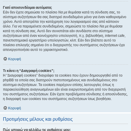
Γιατί αποσυνδέομαι αυτόματα;
Εάν δεν έχετε σημειώσει το πλαίσιο
Να με θυμάσαι
κατά τη σύνδεση σας, το
σύστημα συζητήσεων θα σας διατηρεί συνδεδεμένο μόνο για έναν καθορισμένο
χρόνο. Αυτό αποτρέπει την κατάχρηση του λογαριασμού σας από κάποιον
άλλο. Για να παραμείνετε συνδεδεμένοι, σημειώστε το πλαίσιο
Να με θυμάσαι
κατά τη σύνδεση σας. Αυτό δεν συνιστάται εάν συνδέεστε στο σύστημα
συζητήσεων από έναν κοινόχρηστο υπολογιστή, π.χ. βιβλιοθήκη, internet cafe,
πανεπιστημιακό εργαστήριο υπολογιστών, κλπ. Εάν δεν βλέπετε αυτό το
πλαίσιο επιλογής σημαίνει ότι ο διαχειριστής του συστήματος συζητήσεων έχει
απενεργοποιήσει αυτό το χαρακτηριστικό.
Κορυφή
Τι κάνει η “Διαγραφή cookies”;
Η “Διαγραφή cookies” διαγράφει τα cookies που έχουν δημιουργηθεί από το
phpBB τα οποία σας διατηρούν πιστοποιημένους και συνδεδεμένους στο
σύστημα συζητήσεων. Τα cookies παρέχουν επίσης λειτουργίες όπως η
παρακολούθηση αναγνωσμένων εάν είναι ενεργοποιημένη από τον διαχειριστή
του συστήματος συζητήσεων. Εάν έχετε προβλήματα σύνδεσης ή αποσύνδεσης,
η διαγραφή των cookies του συστήματος συζητήσεων ίσως βοηθήσει.
Κορυφή
Προτιμήσεις μέλους και ρυθμίσεις
Πώς μπορώ να αλλάξω τις ρυθμίσεις μου;