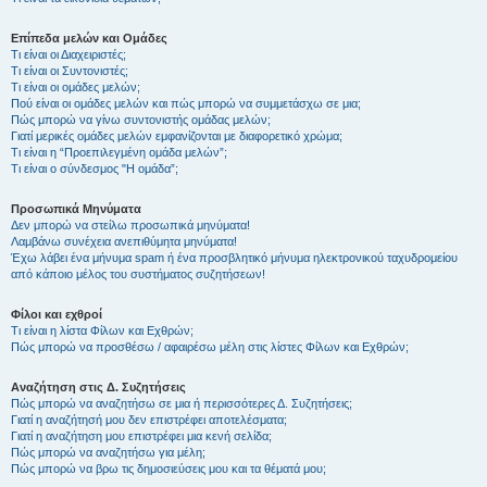
Επίπεδα μελών και Ομάδες
Τι είναι οι Διαχειριστές;
Τι είναι οι Συντονιστές;
Τι είναι οι ομάδες μελών;
Πού είναι οι ομάδες μελών και πώς μπορώ να συμμετάσχω σε μια;
Πώς μπορώ να γίνω συντονιστής ομάδας μελών;
Γιατί μερικές ομάδες μελών εμφανίζονται με διαφορετικό χρώμα;
Τι είναι η “Προεπιλεγμένη ομάδα μελών”;
Τι είναι ο σύνδεσμος "Η ομάδα”;
Προσωπικά Μηνύματα
Δεν μπορώ να στείλω προσωπικά μηνύματα!
Λαμβάνω συνέχεια ανεπιθύμητα μηνύματα!
Έχω λάβει ένα μήνυμα spam ή ένα προσβλητικό μήνυμα ηλεκτρονικού ταχυδρομείου
από κάποιο μέλος του συστήματος συζητήσεων!
Φίλοι και εχθροί
Τι είναι η λίστα Φίλων και Εχθρών;
Πώς μπορώ να προσθέσω / αφαιρέσω μέλη στις λίστες Φίλων και Εχθρών;
Αναζήτηση στις Δ. Συζητήσεις
Πώς μπορώ να αναζητήσω σε μια ή περισσότερες Δ. Συζητήσεις;
Γιατί η αναζήτησή μου δεν επιστρέφει αποτελέσματα;
Γιατί η αναζήτηση μου επιστρέφει μια κενή σελίδα;
Πώς μπορώ να αναζητήσω για μέλη;
Πώς μπορώ να βρω τις δημοσιεύσεις μου και τα θέματά μου;