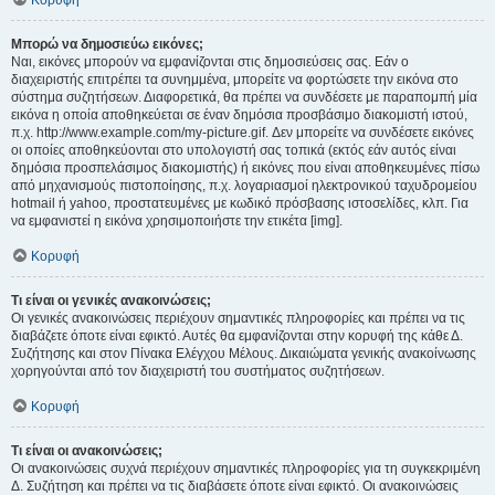
Κορυφή
Μπορώ να δημοσιεύω εικόνες;
Ναι, εικόνες μπορούν να εμφανίζονται στις δημοσιεύσεις σας. Εάν ο
διαχειριστής επιτρέπει τα συνημμένα, μπορείτε να φορτώσετε την εικόνα στο
σύστημα συζητήσεων. Διαφορετικά, θα πρέπει να συνδέσετε με παραπομπή μία
εικόνα η οποία αποθηκεύεται σε έναν δημόσια προσβάσιμο διακομιστή ιστού,
π.χ. http://www.example.com/my-picture.gif. Δεν μπορείτε να συνδέσετε εικόνες
οι οποίες αποθηκεύονται στο υπολογιστή σας τοπικά (εκτός εάν αυτός είναι
δημόσια προσπελάσιμος διακομιστής) ή εικόνες που είναι αποθηκευμένες πίσω
από μηχανισμούς πιστοποίησης, π.χ. λογαριασμοί ηλεκτρονικού ταχυδρομείου
hotmail ή yahoo, προστατευμένες με κωδικό πρόσβασης ιστοσελίδες, κλπ. Για
να εμφανιστεί η εικόνα χρησιμοποιήστε την ετικέτα [img].
Κορυφή
Τι είναι οι γενικές ανακοινώσεις;
Οι γενικές ανακοινώσεις περιέχουν σημαντικές πληροφορίες και πρέπει να τις
διαβάζετε όποτε είναι εφικτό. Αυτές θα εμφανίζονται στην κορυφή της κάθε Δ.
Συζήτησης και στον Πίνακα Ελέγχου Μέλους. Δικαιώματα γενικής ανακοίνωσης
χορηγούνται από τον διαχειριστή του συστήματος συζητήσεων.
Κορυφή
Τι είναι οι ανακοινώσεις;
Οι ανακοινώσεις συχνά περιέχουν σημαντικές πληροφορίες για τη συγκεκριμένη
Δ. Συζήτηση και πρέπει να τις διαβάσετε όποτε είναι εφικτό. Οι ανακοινώσεις