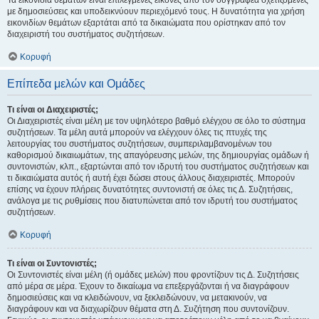
Τα εικονίδια θεμάτων είναι επιλεγμένες εικόνες από τον συγγραφέα σχετιζόμενες
με δημοσιεύσεις και υποδεικνύουν περιεχόμενό τους. Η δυνατότητα για χρήση
εικονιδίων θεμάτων εξαρτάται από τα δικαιώματα που ορίστηκαν από τον
διαχειριστή του συστήματος συζητήσεων.
Κορυφή
Επίπεδα μελών και Ομάδες
Τι είναι οι Διαχειριστές;
Οι Διαχειριστές είναι μέλη με τον υψηλότερο βαθμό ελέγχου σε όλο το σύστημα
συζητήσεων. Τα μέλη αυτά μπορούν να ελέγχουν όλες τις πτυχές της
λειτουργίας του συστήματος συζητήσεων, συμπεριλαμβανομένων του
καθορισμού δικαιωμάτων, της απαγόρευσης μελών, της δημιουργίας ομάδων ή
συντονιστών, κλπ., εξαρτώνται από τον ιδρυτή του συστήματος συζητήσεων και
τι δικαιώματα αυτός ή αυτή έχει δώσει στους άλλους διαχειριστές. Μπορούν
επίσης να έχουν πλήρεις δυνατότητες συντονιστή σε όλες τις Δ. Συζητήσεις,
ανάλογα με τις ρυθμίσεις που διατυπώνεται από τον ιδρυτή του συστήματος
συζητήσεων.
Κορυφή
Τι είναι οι Συντονιστές;
Οι Συντονιστές είναι μέλη (ή ομάδες μελών) που φροντίζουν τις Δ. Συζητήσεις
από μέρα σε μέρα. Έχουν το δικαίωμα να επεξεργάζονται ή να διαγράφουν
δημοσιεύσεις και να κλειδώνουν, να ξεκλειδώνουν, να μετακινούν, να
διαγράφουν και να διαχωρίζουν θέματα στη Δ. Συζήτηση που συντονίζουν.