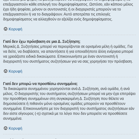
επεξεργαστούν κάθε επιλογή του δημοψηφίσματος. Ωστόσο, εάν κάποιο μέλος
έχει ήδη ψηφίσει, μόνον οι συντονιστές ή οι διαχειριστές μπορούν να το
επεξεργαστούν ή να το διαγράψουν. Αυτό αποτρέπει τις επιλογές
δημοψηφίσματος να αλλαχθούν εν εξελίξει ενός δημοψηφίσματος.
Κορυφή
Γιατί δεν έχω πρόσβαση σε μια Δ. Συζήτηση;
Μερικές Δ. Συζητήσεις μπορεί να περιορίζονται σε ορισμένα μέλη ή ομάδες. Για
να δείτε, να διαβάσετε, να απαντήσετε ή για οποιαδήποτε άλλη ενέργεια μπορεί
να χρειάζεστε ειδικά δικαιώματα. Επικοινωνήστε με έναν συντονιστή ή
διαχειριστή του συστήματος συζητήσεων για να σας χορηγήσει την πρόσβαση.
Κορυφή
Γιατί δεν μπορώ να προσθέσω συνημμένα;
Τα δικαιώματα συνημμένου χορηγούνται ανά Δ. Συζήτηση, ανά ομάδα, ή ανά
μέλος. Ο διαχειριστής του συστήματος συζητήσεων μπορεί να μην έχει επιτρέψει
την προσθήκη συνημμένων στη συγκεκριμένη Δ. Συζήτηση που θέλετε να
δημοσιεύσετε ή πιθανόν μόνο ορισμένες ομάδες μπορούν να προσθέτουν
συνημμένα. Επικοινωνήστε με τον διαχειριστή του συστήματος συζητήσεων εάν
δεν είστε σίγουρος (-η) σχετικά με το λόγο που δεν μπορείτε να προσθέσετε
συνημμένα.
Κορυφή