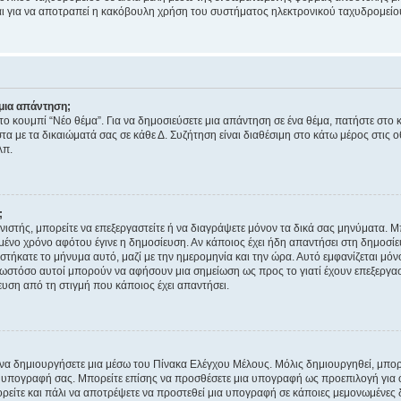
νεται για να αποτραπεί η κακόβουλη χρήση του συστήματος ηλεκτρονικού ταχυδρομεί
μια απάντηση;
στο κουμπί “Νέο θέμα”. Για να δημοσιεύσετε μια απάντηση σε ένα θέμα, πατήστε στο 
τα με τα δικαιώματά σας σε κάθε Δ. Συζήτηση είναι διαθέσιμη στο κάτω μέρος στις 
λπ.
;
νιστής, μπορείτε να επεξεργαστείτε ή να διαγράψετε μόνον τα δικά σας μηνύματα. 
μένο χρόνο αφότου έγινε η δημοσίευση. Αν κάποιος έχει ήδη απαντήσει στη δημοσίε
τήκατε το μήνυμα αυτό, μαζί με την ημερομηνία και την ώρα. Αυτό εμφανίζεται μόνο
 ωστόσο αυτοί μπορούν να αφήσουν μια σημείωση ως προς το γιατί έχουν επεξεργασ
υση από τη στιγμή που κάποιος έχει απαντήσει.
α δημιουργήσετε μια μέσω του Πίνακα Ελέγχου Μέλους. Μόλις δημιουργηθεί, μπορε
 υπογραφή σας. Μπορείτε επίσης να προσθέσετε μια υπογραφή ως προεπιλογή για ό
ορείτε και πάλι να αποτρέψετε να προστεθεί μια υπογραφή σε κάποιες μεμονωμένες