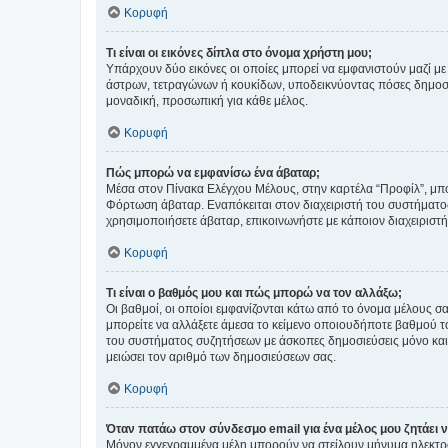
Κορυφή
Τι είναι οι εικόνες δίπλα στο όνομα χρήστη μου;
Υπάρχουν δύο εικόνες οι οποίες μπορεί να εμφανιστούν μαζί με
άστρων, τετραγώνων ή κουκίδων, υποδεικνύοντας πόσες δημοσιεύ
μοναδική, προσωπική για κάθε μέλος.
Κορυφή
Πώς μπορώ να εμφανίσω ένα άβαταρ;
Μέσα στον Πίνακα Ελέγχου Μέλους, στην καρτέλα “Προφίλ”, μπο
Φόρτωση άβαταρ. Εναπόκειται στον διαχειριστή του συστήματος 
χρησιμοποιήσετε άβαταρ, επικοινωνήστε με κάποιον διαχειριστ
Κορυφή
Τι είναι ο βαθμός μου και πώς μπορώ να τον αλλάξω;
Οι βαθμοί, οι οποίοι εμφανίζονται κάτω από το όνομα μέλους σα
μπορείτε να αλλάξετε άμεσα το κείμενο οποιουδήποτε βαθμού 
του συστήματος συζητήσεων με άσκοπες δημοσιεύσεις μόνο και 
μειώσει τον αριθμό των δημοσιεύσεων σας.
Κορυφή
Όταν πατάω στον σύνδεσμο email για ένα μέλος μου ζητάει 
Μόνον εγγεγραμμένα μέλη μπορούν να στείλουν μήνυμα ηλεκτρ