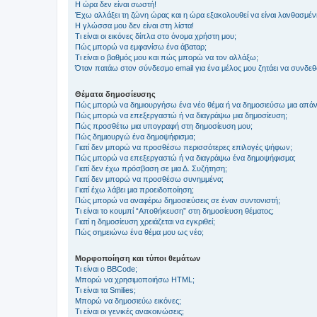
Η ώρα δεν είναι σωστή!
Έχω αλλάξει τη ζώνη ώρας και η ώρα εξακολουθεί να είναι λανθασμέν
Η γλώσσα μου δεν είναι στη λίστα!
Τι είναι οι εικόνες δίπλα στο όνομα χρήστη μου;
Πώς μπορώ να εμφανίσω ένα άβαταρ;
Τι είναι ο βαθμός μου και πώς μπορώ να τον αλλάξω;
Όταν πατάω στον σύνδεσμο email για ένα μέλος μου ζητάει να συνδε
Θέματα δημοσίευσης
Πώς μπορώ να δημιουργήσω ένα νέο θέμα ή να δημοσιεύσω μια απάν
Πώς μπορώ να επεξεργαστώ ή να διαγράψω μια δημοσίευση;
Πώς προσθέτω μια υπογραφή στη δημοσίευση μου;
Πώς δημιουργώ ένα δημοψήφισμα;
Γιατί δεν μπορώ να προσθέσω περισσότερες επιλογές ψήφων;
Πώς μπορώ να επεξεργαστώ ή να διαγράψω ένα δημοψήφισμα;
Γιατί δεν έχω πρόσβαση σε μια Δ. Συζήτηση;
Γιατί δεν μπορώ να προσθέσω συνημμένα;
Γιατί έχω λάβει μια προειδοποίηση;
Πώς μπορώ να αναφέρω δημοσιεύσεις σε έναν συντονιστή;
Τι είναι το κουμπί “Αποθήκευση” στη δημοσίευση θέματος;
Γιατί η δημοσίευση χρειάζεται να εγκριθεί;
Πώς σημειώνω ένα θέμα μου ως νέο;
Μορφοποίηση και τύποι θεμάτων
Τι είναι ο BBCode;
Μπορώ να χρησιμοποιήσω HTML;
Τι είναι τα Smilies;
Μπορώ να δημοσιεύω εικόνες;
Τι είναι οι γενικές ανακοινώσεις;