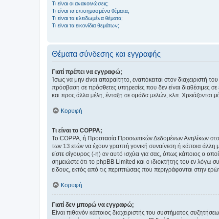
Τι είναι οι ανακοινώσεις;
Τι είναι τα επισημασμένα θέματα;
Τι είναι τα κλειδωμένα θέματα;
Τι είναι τα εικονίδια θεμάτων;
Θέματα σύνδεσης και εγγραφής
Γιατί πρέπει να εγγραφώ;
Ίσως να μην είναι απαραίτητο, εναπόκειται στον διαχειριστή 
πρόσβαση σε πρόσθετες υπηρεσίες που δεν είναι διαθέσιμες σ
και προς άλλα μέλη, ένταξη σε ομάδα μελών, κλπ. Χρειάζονται 
Κορυφή
Τι είναι το COPPA;
Το COPPA, ή Προστασία Προσωπικών Δεδομένων Ανηλίκων στο Δ
των 13 ετών να έχουν γραπτή γονική συναίνεση ή κάποια άλλη 
είστε σίγουρος (-η) αν αυτό ισχύει για σας, όπως κάποιος ο ο
σημειώστε ότι το phpBB Limited και ο ιδιοκτήτης του εν λόγω
είδους, εκτός από τις περιπτώσεις που περιγράφονται στην ερ
Κορυφή
Γιατί δεν μπορώ να εγγραφώ;
Είναι πιθανόν κάποιος διαχειριστής του συστήματος συζητήσεω