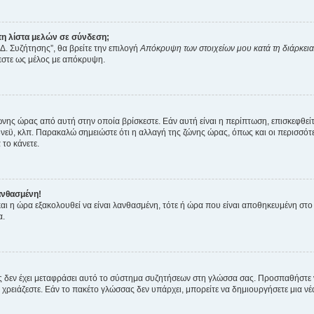
η λίστα μελών σε σύνδεση;
Δ. Συζήτησης”, θα βρείτε την επιλογή
Απόκρυψη των στοιχείων μου κατά τη διάρκει
ζεστε ως μέλος με απόκρυψη.
ζώνης ώρας από αυτή στην οποία βρίσκεστε. Εάν αυτή είναι η περίπτωση, επισκεφθεί
 Σίδνεϋ, κλπ. Παρακαλώ σημειώστε ότι η αλλαγή της ζώνης ώρας, όπως και οι περισσ
 το κάνετε.
ανθασμένη!
 και η ώρα εξακολουθεί να είναι λανθασμένη, τότε ή ώρα που είναι αποθηκευμένη στ
α.
νείς δεν έχει μεταφράσει αυτό το σύστημα συζητήσεων στη γλώσσα σας. Προσπαθήστε
χρειάζεστε. Εάν το πακέτο γλώσσας δεν υπάρχει, μπορείτε να δημιουργήσετε μια ν