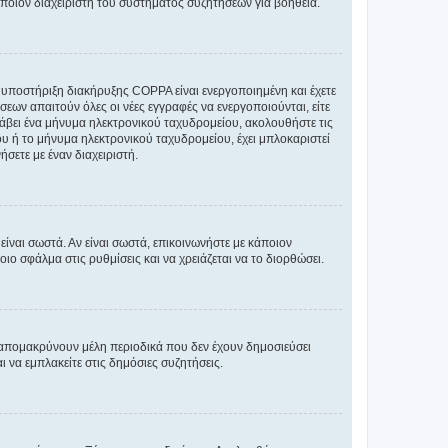
άποιον διαχειριστή του συστήματος συζητήσεων για βοήθεια.
η υποστήριξη διακήρυξης COPPA είναι ενεργοποιημένη και έχετε
σεων απαιτούν όλες οι νέες εγγραφές να ενεργοποιούνται, είτε
 λάβει ένα μήνυμα ηλεκτρονικού ταχυδρομείου, ακολουθήστε τις
υ ή το μήνυμα ηλεκτρονικού ταχυδρομείου, έχει μπλοκαριστεί
σετε με έναν διαχειριστή.
ίναι σωστά. Αν είναι σωστά, επικοινωνήστε με κάποιον
οιο σφάλμα στις ρυθμίσεις και να χρειάζεται να το διορθώσει.
 απομακρύνουν μέλη περιοδικά που δεν έχουν δημοσιεύσει
 να εμπλακείτε στις δημόσιες συζητήσεις.