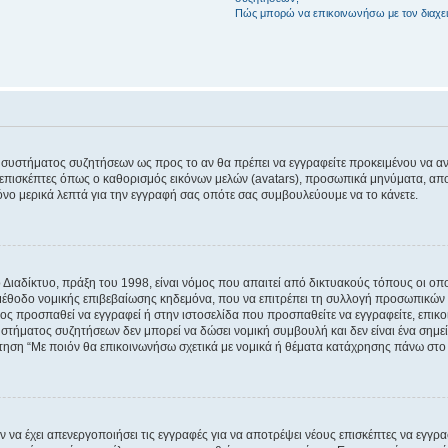
Πώς μπορώ να επικοινωνήσω με τον διαχει
του συστήματος συζητήσεων ως προς το αν θα πρέπει να εγγραφείτε προκειμένου να 
ε επισκέπτες όπως ο καθορισμός εικόνων μελών (avatars), προσωπικά μηνύματα, 
μόνο μερικά λεπτά για την εγγραφή σας οπότε σας συμβουλεύουμε να το κάνετε.
ιαδίκτυο, πράξη του 1998, είναι νόμος που απαιτεί από δικτυακούς τόπους οι ο
μέθοδο νομικής επιβεβαίωσης κηδεμόνα, που να επιτρέπει τη συλλογή προσωπικών 
ποίος προσπαθεί να εγγραφεί ή στην ιστοσελίδα που προσπαθείτε να εγγραφείτε, επ
 συστήματος συζητήσεων δεν μπορεί να δώσει νομική συμβουλή και δεν είναι ένα ση
ώτηση “Με ποιόν θα επικοινωνήσω σχετικά με νομικά ή θέματα κατάχρησης πάνω στο
ν να έχει απενεργοποιήσει τις εγγραφές για να αποτρέψει νέους επισκέπτες να εγγ