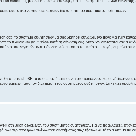
εί να ανακτηθεί, μπορεί εύκολα να επαναφερθεί. Επισκεφθείτε τη σελίδα σύνδεσης 
βασής σας, επικοινωνήστε με κάποιον διαχειριστή του συστήματος συζητήσεων.
εση σας, το σύστημα συζητήσεων θα σας διατηρεί συνδεδεμένο μόνο για έναν καθο
ώστε το πλαίσιο
Να με θυμάσαι
κατά τη σύνδεση σας. Αυτό δεν συνιστάται εάν συνδ
γαστήριο υπολογιστών, κλπ. Εάν δεν βλέπετε αυτό το πλαίσιο επιλογής σημαίνει ότι
ργηθεί από το phpBB τα οποία σας διατηρούν πιστοποιημένους και συνδεδεμένους 
εργοποιημένη από τον διαχειριστή του συστήματος συζητήσεων. Εάν έχετε προβλή
ύονται στη βάση δεδομένων του συστήματος συζητήσεων. Για να τις αλλάξετε, επισκ
 των περισσότερων σελίδων του συστήματος συζητήσεων. Αυτό το σύστημα θα σας επ