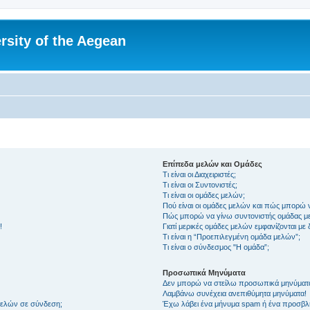
rsity of the Aegean
Επίπεδα μελών και Ομάδες
Τι είναι οι Διαχειριστές;
Τι είναι οι Συντονιστές;
Τι είναι οι ομάδες μελών;
Πού είναι οι ομάδες μελών και πώς μπορώ 
Πώς μπορώ να γίνω συντονιστής ομάδας μ
!
Γιατί μερικές ομάδες μελών εμφανίζονται με
Τι είναι η “Προεπιλεγμένη ομάδα μελών”;
Τι είναι ο σύνδεσμος "Η ομάδα”;
Προσωπικά Μηνύματα
Δεν μπορώ να στείλω προσωπικά μηνύματ
Λαμβάνω συνέχεια ανεπιθύμητα μηνύματα!
μελών σε σύνδεση;
Έχω λάβει ένα μήνυμα spam ή ένα προσβλη