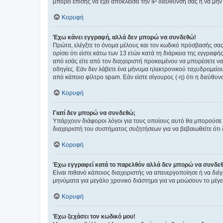
μπορεί επίσης να έχει αποκλείσει την IP διεύθυνσή σας ή να μ
Κορυφή
Έχω κάνει εγγραφή, αλλά δεν μπορώ να συνδεθώ!
Πρώτα, ελέγξτε το όνομα μέλους και τον κωδικό πρόσβασής σας.
ορίσει ότι είστε κάτω των 13 ετών κατά τη διάρκεια της εγγραφ
από εσάς είτε από τον διαχειριστή προκειμένου να μπορέσετε ν
οδηγίες. Εάν δεν λάβετε ένα μήνυμα ηλεκτρονικού ταχυδρομείο
από κάποιο φίλτρο spam. Εάν είστε σίγουρος (-η) ότι η διεύθυ
Κορυφή
Γιατί δεν μπορώ να συνδεθώ;
Υπάρχουν διάφοροι λόγοι για τους οποίους αυτό θα μπορούσε να
διαχειριστή του συστήματος συζητήσεων για να βεβαιωθείτε ότι δ
Κορυφή
Έχω εγγραφεί κατά το παρελθόν αλλά δεν μπορώ να συνδε
Είναι πιθανό κάποιος διαχειριστής να απενεργοποίησε ή να δι
μηνύματα για μεγάλο χρονικό διάστημα για να μειώσουν το μέγε
Κορυφή
Έχω ξεχάσει τον κωδικό μου!