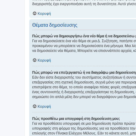
διαχειριστής έχει ενεργοποιήσει αυτή τη δυνατότητα. Αυτό γί
Κορυφή
Θέματα δημοσίευσης
Πώς μπορώ να δημιουργήσω ένα νέο θέμα ή να δημοσιεύσω 
Για να δημοσιεύσετε ένα νέο θέμα σε μια Δ. Συζήτηση, πατήστε 
προκειμένου να μπορέσετε να δημοσιεύσετε ένα μήνυμα. Μια λίσ
να δημοσιεύετε νέα θέματα, Μπορείτε να επισυνάπτετε αρχεία, κ
Κορυφή
Πώς μπορώ να επεξεργαστώ ή να διαγράψω μια δημοσίευση
Εάν δεν είστε διαχειριστής του συστήματος συζητήσεων ή συντο
επεξεργασίας στη σχετική δημοσίευση, συχνά μόνο για περιορισ
επιστρέψετε στο θέμα, το οποίο αναφέρει πόσες φορές επεξεργασ
ένας συντονιστής ή διαχειριστής επεξεργάστηκε τη δημοσίευση,
σημειώστε ότι απλά μέλη δεν μπορεί να διαγράψουν μια δημοσίε
Κορυφή
Πώς προσθέτω μια υπογραφή στη δημοσίευση μου;
Για να προσθέσετε υπογραφή σε μια δημοσίευση πρέπει πρώτα ν
υπογραφής
στη φόρμα της δημοσίευσης για να προσθέσετε την
επιλογής στον Πίνακα Ελέγχου Μέλους. Εάν το κάνετε αυτό, μπ