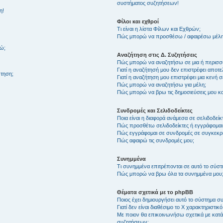
συστήματος συζητήσεων!
η!
Φίλοι και εχθροί
Τι είναι η λίστα Φίλων και Εχθρών;
Πώς μπορώ να προσθέσω / αφαιρέσω μέλη 
θώ;
Αναζήτηση στις Δ. Συζητήσεις
Πώς μπορώ να αναζητήσω σε μια ή περισσό
Γιατί η αναζήτησή μου δεν επιστρέφει αποτ
τηση;
Γιατί η αναζήτηση μου επιστρέφει μια κενή σ
Πώς μπορώ να αναζητήσω για μέλη;
Πώς μπορώ να βρω τις δημοσιεύσεις μου και
Συνδρομές και Σελιδοδείκτες
Ποια είναι η διαφορά ανάμεσα σε σελιδοδείκ
Πώς προσθέτω σελιδοδείκτες ή εγγράφομαι
Πώς εγγράφομαι σε συνδρομές σε συγκεκριμ
Πώς αφαιρώ τις συνδρομές μου;
Συνημμένα
Τι συνημμένα επιτρέπονται σε αυτό το σύσ
Πώς μπορώ να βρω όλα τα συνημμένα μου
Θέματα σχετικά με το phpBB
Ποιος έχει δημιουργήσει αυτό το σύστημα 
Γιατί δεν είναι διαθέσιμο το Χ χαρακτηριστικό
Με ποιον θα επικοινωνήσω σχετικά με κατάχ
συζητήσεων;