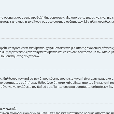
 το όνομα μέλους στην προβολή δημοσιεύσεων. Μια από αυτές μπορεί να είναι μια ει
σεις έχετε κάνει ή το αξίωμα σας στο σύστημα συζητήσεων. Μια άλλη, συνήθως μεγ
ρείτε να προσθέσετε ένα άβαταρ, χρησιμοποιώντας μια από τις ακόλουθες τέσσερι
συζητήσεων να ενεργοποιήσει τα άβαταρ και να επιλέξει τον τρόπο με τον οποίο μπ
ή του συστήματος συζητήσεων.
ς, δηλώνουν τον αριθμό των δημοσιεύσεων που έχετε κάνει ή είναι αναγνωριστικό ορι
του συστήματος συζητήσεων δεδομένου ότι αυτό καθορίζεται από τον διαχειριστή 
μόνο για να ανεβάσετε τον βαθμό σας. Τα περισσότερα συστήματα συζητήσεων δεν τ
να συνδεθώ;
ονικού ταχυδρομείου σε άλλα μέλη μέσω της ενσωματωμένης φόρμας αποστολής μη