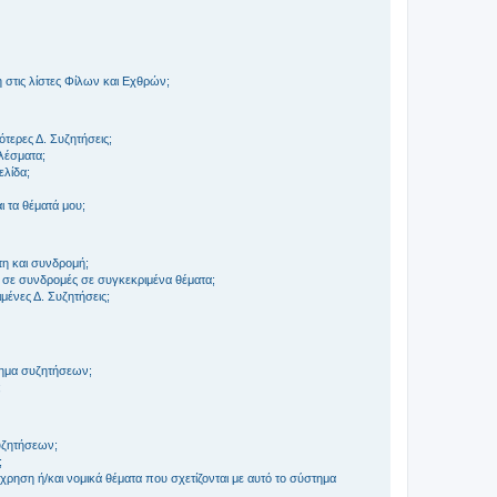
στις λίστες Φίλων και Εχθρών;
τερες Δ. Συζητήσεις;
ελέσματα;
ελίδα;
 τα θέματά μου;
τη και συνδρομή;
 σε συνδρομές σε συγκεκριμένα θέματα;
ένες Δ. Συζητήσεις;
τημα συζητήσεων;
;
συζητήσεων;
;
ρηση ή/και νομικά θέματα που σχετίζονται με αυτό το σύστημα