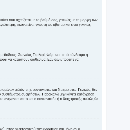
κόνα που σχετίζεται με το βαθμό σας, γενικώς με τη μορφή των
αλύτερη, εικόνα είναι γνωστή ως άβαταρ και είναι γενικώς
ς μεθόδους: Gravatar, Γκαλερί, Φόρτωση από σύνδεσμο ή
ορεί να καταστούν διαθέσιμα. Εάν δεν μπορείτε να
σμένων μελών, π.χ. συντονιστές και διαχειριστές. Γενικώς, δεν
του συστήματος συζητήσεων. Παρακαλώ μην κάνετε κατάχρηση
ο ανέχονται αυτό και ο συντονιστής ή ο διαχειριστής απλώς θα
νύματος ηλεκτρονικού ταχυδρομείου και μόνο αν ο