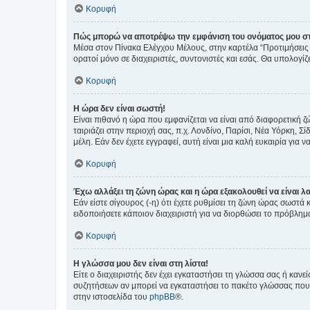
Κορυφή
Πώς μπορώ να αποτρέψω την εμφάνιση του ονόματος μου στ
Μέσα στον Πίνακα Ελέγχου Μέλους, στην καρτέλα “Προτιμήσεις 
ορατοί μόνο σε διαχειριστές, συντονιστές και εσάς. Θα υπολογί
Κορυφή
Η ώρα δεν είναι σωστή!
Είναι πιθανό η ώρα που εμφανίζεται να είναι από διαφορετική 
ταιριάζει στην περιοχή σας, π.χ. Λονδίνο, Παρίσι, Νέα Υόρκη,
μέλη. Εάν δεν έχετε εγγραφεί, αυτή είναι μια καλή ευκαιρία για να
Κορυφή
Έχω αλλάξει τη ζώνη ώρας και η ώρα εξακολουθεί να είναι λ
Εάν είστε σίγουρος (-η) ότι έχετε ρυθμίσει τη ζώνη ώρας σωστά
ειδοποιήσετε κάποιον διαχειριστή για να διορθώσει το πρόβλημ
Κορυφή
Η γλώσσα μου δεν είναι στη λίστα!
Είτε ο διαχειριστής δεν έχει εγκαταστήσει τη γλώσσα σας ή κα
συζητήσεων αν μπορεί να εγκαταστήσει το πακέτο γλώσσας που 
στην ιστοσελίδα του
phpBB
®.