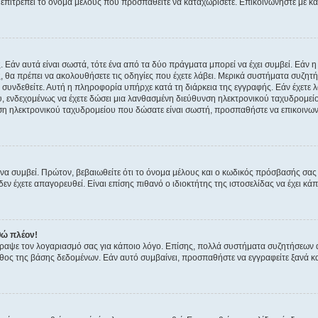
ην επιτρέπει το όνομα μέλους που προσπαθείτε να καταχωρίσετε. Επικοινωνήστε με κ
 Εάν αυτά είναι σωστά, τότε ένα από τα δύο πράγματα μπορεί να έχει συμβεί. Εάν 
ής, θα πρέπει να ακολουθήσετε τις οδηγίες που έχετε λάβει. Μερικά συστήματα συζητή
α συνδεθείτε. Αυτή η πληροφορία υπήρχε κατά τη διάρκεια της εγγραφής. Εάν έχετε
υ, ενδεχομένως να έχετε δώσει μια λανθασμένη διεύθυνση ηλεκτρονικού ταχυδρομείο
νση ηλεκτρονικού ταχυδρομείου που δώσατε είναι σωστή, προσπαθήστε να επικοινωνή
 συμβεί. Πρώτον, βεβαιωθείτε ότι το όνομα μέλους και ο κωδικός πρόσβασής σας ε
εν έχετε απαγορευθεί. Είναι επίσης πιθανό ο ιδιοκτήτης της ιστοσελίδας να έχει κάπ
θώ πλέον!
έγραψε τον λογαριασμό σας για κάποιο λόγο. Επίσης, πολλά συστήματα συζητήσεων
θος της βάσης δεδομένων. Εάν αυτό συμβαίνει, προσπαθήστε να εγγραφείτε ξανά και