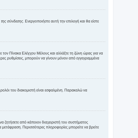
α της σύνδεσης
. Ενεργοποιήστε αυτή την επιλογή και θα είστε
τε τον Πίνακα Ελέγχου Μέλους και αλλάξτε τη ζώνη ώρας για να
ότερες ρυθμίσεις, μπορούν να γίνουν μόνον από εγγεγραμμένα
ο ρολόι του διακομιστή είναι εσφαλμένη. Παρακαλώ να
 να ζητήσετε από κάποιον διαχειριστή του συστήματος
έα μετάφραση. Περισσότερες πληροφορίες μπορείτε να βρείτε