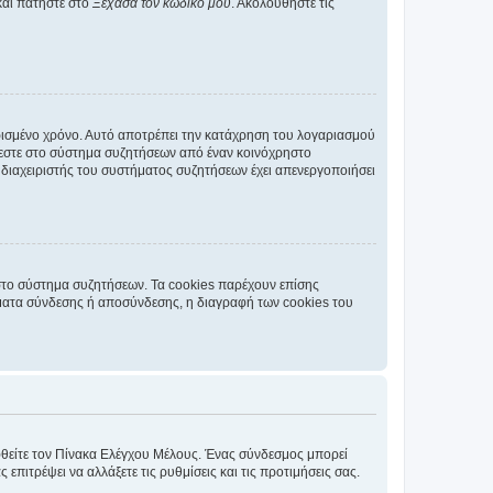
και πατήστε στο
Ξέχασα τον κωδικό μου
. Ακολουθήστε τις
ρισμένο χρόνο. Αυτό αποτρέπει την κατάχρηση του λογαριασμού
έεστε στο σύστημα συζητήσεων από έναν κοινόχρηστο
 ο διαχειριστής του συστήματος συζητήσεων έχει απενεργοποιήσει
στο σύστημα συζητήσεων. Τα cookies παρέχουν επίσης
ματα σύνδεσης ή αποσύνδεσης, η διαγραφή των cookies του
εφθείτε τον Πίνακα Ελέγχου Μέλους. Ένας σύνδεσμος μπορεί
ιτρέψει να αλλάξετε τις ρυθμίσεις και τις προτιμήσεις σας.