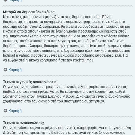
Κορυφή
Μπορώ να δημοσιεύω εικόνες;
Ναι, εικόνες μπορούν να εμφανίζονται στις δημοσιεύσεις σας. Εάν ο
διαχειριστής επιτρέπει τα συνημμένα, μπορείτε να φορτώσετε την εικόνα στο
σύστημα συζητήσεων. Διαφορετικά, θα πρέπει να συνδέσετε με παραπομπή μία
εικόνα η οποία αποθηκεύεται σε έναν δημόσια προσβάσιμο διακομιστή ιστού,
π.χ. http://www.example.com/my-picture.gif. Δεν μπορείτε να συνδέσετε εικόνες
οι οποίες αποθηκεύονται στο υπολογιστή σας τοπικά (εκτός εάν αυτός είναι
δημόσια προσπελάσιμος διακομιστής) ή εικόνες που είναι αποθηκευμένες πίσω
από μηχανισμούς πιστοποίησης, π.χ. λογαριασμοί ηλεκτρονικού ταχυδρομείου
hotmail ή yahoo, προστατευμένες με κωδικό πρόσβασης ιστοσελίδες, κλπ. Για
να εμφανιστεί η εικόνα χρησιμοποιήστε την ετικέτα [img].
Κορυφή
Τι είναι οι γενικές ανακοινώσεις;
Οι γενικές ανακοινώσεις περιέχουν σημαντικές πληροφορίες και πρέπει να τις
διαβάζετε όποτε είναι εφικτό. Αυτές θα εμφανίζονται στην κορυφή της κάθε Δ.
Συζήτησης και στον Πίνακα Ελέγχου Μέλους. Δικαιώματα γενικής ανακοίνωσης
χορηγούνται από τον διαχειριστή του συστήματος συζητήσεων.
Κορυφή
Τι είναι οι ανακοινώσεις;
Οι ανακοινώσεις συχνά περιέχουν σημαντικές πληροφορίες για τη συγκεκριμένη
Δ. Συζήτηση και πρέπει να τις διαβάσετε όποτε είναι εφικτό. Οι ανακοινώσεις