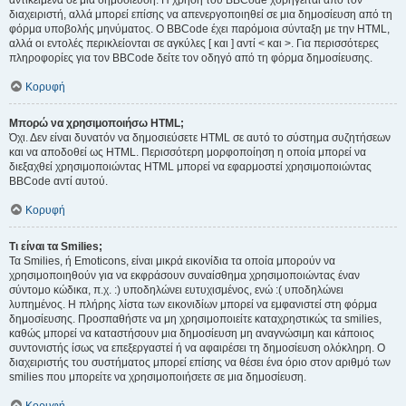
αντικείμενα σε μια δημοσίευση. Η χρήση του BBCode χορηγείται από τον
διαχειριστή, αλλά μπορεί επίσης να απενεργοποιηθεί σε μια δημοσίευση από τη
φόρμα υποβολής μηνύματος. Ο BBCode έχει παρόμοια σύνταξη με την HTML,
αλλά οι εντολές περικλείονται σε αγκύλες [ και ] αντί < και >. Για περισσότερες
πληροφορίες για τον BBCode δείτε τον οδηγό από τη φόρμα δημοσίευσης.
Κορυφή
Μπορώ να χρησιμοποιήσω HTML;
Όχι. Δεν είναι δυνατόν να δημοσιεύσετε HTML σε αυτό το σύστημα συζητήσεων
και να αποδοθεί ως HTML. Περισσότερη μορφοποίηση η οποία μπορεί να
διεξαχθεί χρησιμοποιώντας HTML μπορεί να εφαρμοστεί χρησιμοποιώντας
BBCode αντί αυτού.
Κορυφή
Τι είναι τα Smilies;
Τα Smilies, ή Emoticons, είναι μικρά εικονίδια τα οποία μπορούν να
χρησιμοποιηθούν για να εκφράσουν συναίσθημα χρησιμοποιώντας έναν
σύντομο κώδικα, π.χ. :) υποδηλώνει ευτυχισμένος, ενώ :( υποδηλώνει
λυπημένος. Η πλήρης λίστα των εικονιδίων μπορεί να εμφανιστεί στη φόρμα
δημοσίευσης. Προσπαθήστε να μη χρησιμοποιείτε καταχρηστικώς τα smilies,
καθώς μπορεί να καταστήσουν μια δημοσίευση μη αναγνώσιμη και κάποιος
συντονιστής ίσως να επεξεργαστεί ή να αφαιρέσει τη δημοσίευση ολόκληρη. Ο
διαχειριστής του συστήματος μπορεί επίσης να θέσει ένα όριο στον αριθμό των
smilies που μπορείτε να χρησιμοποιήσετε σε μια δημοσίευση.