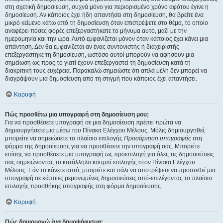
στη σχετική δημοσίευση, συχνά μόνο για περιορισμένο χρόνο αφότου έγινε η
δημοσίευση. Αν κάποιος έχει ήδη απαντήσει στη δημοσίευση, θα βρείτε ένα
μικρό κείμενο κάτω από τη δημοσίευση όταν επιστρέψετε στο θέμα, το οποίο
αναφέρει πόσες φορές επεξεργαστήκατε το μήνυμα αυτό, μαζί με την
ημερομηνία και την ώρα. Αυτό εμφανίζεται μόνον όταν κάποιος έχει κάνει μια
απάντηση. Δεν θα εμφανίζεται αν ένας συντονιστής ή διαχειριστής
επεξεργάστηκε τη δημοσίευση, ωστόσο αυτοί μπορούν να αφήσουν μια
σημείωση ως προς το γιατί έχουν επεξεργαστεί τη δημοσίευση κατά τη
διακριτική τους ευχέρεια. Παρακαλώ σημειώστε ότι απλά μέλη δεν μπορεί να
διαγράψουν μια δημοσίευση από τη στιγμή που κάποιος έχει απαντήσει.
Κορυφή
Πώς προσθέτω μια υπογραφή στη δημοσίευση μου;
Για να προσθέσετε υπογραφή σε μια δημοσίευση πρέπει πρώτα να
δημιουργήσετε μια μέσω του Πίνακα Ελέγχου Μέλους. Μόλις δημιουργηθεί,
μπορείτε να σημειώσετε το πλαίσιο επιλογής
Προσάρτηση υπογραφής
στη
φόρμα της δημοσίευσης για να προσθέσετε την υπογραφή σας. Μπορείτε
επίσης να προσθέσετε μια υπογραφή ως προεπιλογή για όλες τις δημοσιεύσεις
σας σημειώνοντας το κατάλληλο κουμπί επιλογής στον Πίνακα Ελέγχου
Μέλους. Εάν το κάνετε αυτό, μπορείτε και πάλι να αποτρέψετε να προστεθεί μια
υπογραφή σε κάποιες μεμονωμένες δημοσιεύσεις από-επιλέγοντας το πλαίσιο
επιλογής προσθήκης υπογραφής στη φόρμα δημοσίευσης.
Κορυφή
Πώς δημιουργώ ένα δημοψήφισμα;