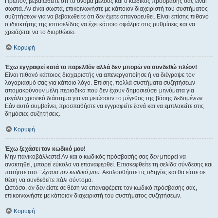
Πρώτον, βεβαιωθείτε ότι το όνομα μέλους και ο κωδικός πρόσβασής σας είναι
σωστά. Αν είναι σωστά, επικοινωνήστε με κάποιον διαχειριστή του συστήματος
συζητήσεων για να βεβαιωθείτε ότι δεν έχετε απαγορευθεί. Είναι επίσης πιθανό
ο ιδιοκτήτης της ιστοσελίδας να έχει κάποιο σφάλμα στις ρυθμίσεις και να
χρειάζεται να το διορθώσει.
Κορυφή
Έχω εγγραφεί κατά το παρελθόν αλλά δεν μπορώ να συνδεθώ πλέον!
Είναι πιθανό κάποιος διαχειριστής να απενεργοποίησε ή να διέγραψε τον
λογαριασμό σας για κάποιο λόγο. Επίσης, πολλά συστήματα συζητήσεων
απομακρύνουν μέλη περιοδικά που δεν έχουν δημοσιεύσει μηνύματα για
μεγάλο χρονικό διάστημα για να μειώσουν το μέγεθος της βάσης δεδομένων.
Εάν αυτό συμβαίνει, προσπαθήστε να εγγραφείτε ξανά και να εμπλακείτε στις
δημόσιες συζητήσεις.
Κορυφή
Έχω ξεχάσει τον κωδικό μου!
Μην πανικοβάλλεστε! Αν και ο κωδικός πρόσβασής σας δεν μπορεί να
ανακτηθεί, μπορεί εύκολα να επαναφερθεί. Επισκεφθείτε τη σελίδα σύνδεσης και
πατήστε στο
Ξέχασα τον κωδικό μου
. Ακολουθήστε τις οδηγίες και θα είστε σε
θέση να συνδεθείτε πάλι σύντομα.
Ωστόσο, αν δεν είστε σε θέση να επαναφέρετε τον κωδικό πρόσβασής σας,
επικοινωνήστε με κάποιον διαχειριστή του συστήματος συζητήσεων.
Κορυφή