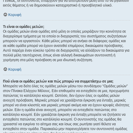
Γενικώς, οι συντονιστές υπάρχουν για να αποτρέπουν μέλη από το να βγαίνουν
εκτός θέματος ή να δημοσιεύουν καταχρηστικό ή προσβλητικό υλικό.
Κορυφή
Τι είναι οι ομάδες μελών;
Οι ομάδες μελών είναι ομάδες από μέλη οι οποίες μοιράζουν την κοινότητα σε
διαχειρίσιμα τμήματα με τα οποία οι διαχειριστές του συστήματος συζητήσεων
μπορούν να εργαστούν. Κάθε μέλος μπορεί να ανήκει σε διάφορες ομάδες και
σε κάθε ομάδα μπορεί να έχουν ανατεθεί επιμέρους δικαιώματα πρόσβασης.
Αυτό παρέχει έναν εύκολο τρόπο σε διαχειριστές να αλλάξουν τα δικαιώματα για
πολλά μέλη ταυτόχρονα, όπως είναι αλλαγή δικαιωμάτων συντονιστή ή
χορήγηση στα μέλη πρόσβαση σε μια ιδιωτική συζήτηση.
Κορυφή
Πού είναι οι ομάδες μελών και πώς μπορώ να συμμετάσχω σε μια;
Μπορείτε να δείτε όλες τις ομάδες μελών μέσω του συνδέσμου “Ομάδες μελών”
στον Πίνακα Ελέγχου Μέλους. Εάν επιθυμείτε να ενταχθείτε σε μια, προχωρήστε
πατώντας το κατάλληλο κουμπί. Ωστόσο, δεν έχουν όλες οι ομάδες μελών
ανοιχτή πρόσβαση. Μερικές μπορεί να χρειάζονται έγκριση για ένταξη, μερικές
μπορεί να είναι κλειστές και μερικές μπορεί ακόμη και να έχουν κρυφές ιδιότητες
μελών. Εάν η ομάδα είναι ανοιχτή, μπορείτε να ενταχθείτε πατώντας στο
κατάλληλο κουμπί. Εάν χρειάζεται έγκριση για ένταξη μπορείτε να ζητήσετε να
ενταχθείτε πατώντας στο κατάλληλο κουμπί. Ο συντονιστής της ομάδας θα
χρειαστεί να εγκρίνει το αίτημα σας και ίσως σας ρωτήσει γιατί θέλετε να
ενταχθείτε στην ομάδα. Παρακαλώ μην παρενοχλήσετε τον συντονιστή ομάδας