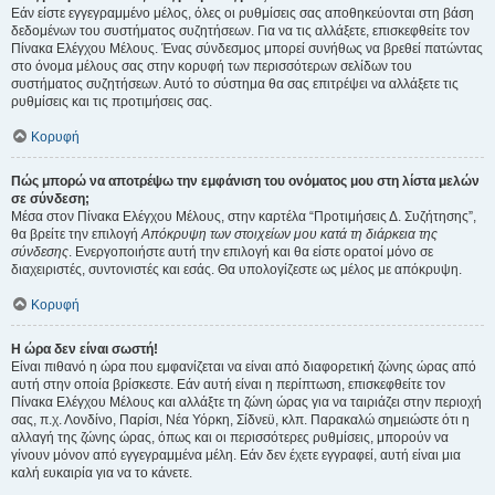
Εάν είστε εγγεγραμμένο μέλος, όλες οι ρυθμίσεις σας αποθηκεύονται στη βάση
δεδομένων του συστήματος συζητήσεων. Για να τις αλλάξετε, επισκεφθείτε τον
Πίνακα Ελέγχου Μέλους. Ένας σύνδεσμος μπορεί συνήθως να βρεθεί πατώντας
στο όνομα μέλους σας στην κορυφή των περισσότερων σελίδων του
συστήματος συζητήσεων. Αυτό το σύστημα θα σας επιτρέψει να αλλάξετε τις
ρυθμίσεις και τις προτιμήσεις σας.
Κορυφή
Πώς μπορώ να αποτρέψω την εμφάνιση του ονόματος μου στη λίστα μελών
σε σύνδεση;
Μέσα στον Πίνακα Ελέγχου Μέλους, στην καρτέλα “Προτιμήσεις Δ. Συζήτησης”,
θα βρείτε την επιλογή
Απόκρυψη των στοιχείων μου κατά τη διάρκεια της
σύνδεσης
. Ενεργοποιήστε αυτή την επιλογή και θα είστε ορατοί μόνο σε
διαχειριστές, συντονιστές και εσάς. Θα υπολογίζεστε ως μέλος με απόκρυψη.
Κορυφή
Η ώρα δεν είναι σωστή!
Είναι πιθανό η ώρα που εμφανίζεται να είναι από διαφορετική ζώνης ώρας από
αυτή στην οποία βρίσκεστε. Εάν αυτή είναι η περίπτωση, επισκεφθείτε τον
Πίνακα Ελέγχου Μέλους και αλλάξτε τη ζώνη ώρας για να ταιριάζει στην περιοχή
σας, π.χ. Λονδίνο, Παρίσι, Νέα Υόρκη, Σίδνεϋ, κλπ. Παρακαλώ σημειώστε ότι η
αλλαγή της ζώνης ώρας, όπως και οι περισσότερες ρυθμίσεις, μπορούν να
γίνουν μόνον από εγγεγραμμένα μέλη. Εάν δεν έχετε εγγραφεί, αυτή είναι μια
καλή ευκαιρία για να το κάνετε.