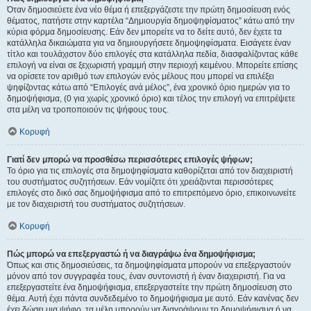
Όταν δημοσιεύετε ένα νέο θέμα ή επεξεργάζεστε την πρώτη δημοσίευση ενός
θέματος, πατήστε στην καρτέλα “Δημιουργία δημοψηφίσματος” κάτω από την
κύρια φόρμα δημοσίευσης. Εάν δεν μπορείτε να το δείτε αυτό, δεν έχετε τα
κατάλληλα δικαιώματα για να δημιουργήσετε δημοψηφίσματα. Εισάγετε έναν
τίτλο και τουλάχιστον δύο επιλογές στα κατάλληλα πεδία, διασφαλίζοντας κάθε
επιλογή να είναι σε ξεχωριστή γραμμή στην περιοχή κειμένου. Μπορείτε επίσης
να ορίσετε τον αριθμό των επιλογών ενός μέλους που μπορεί να επιλέξει
ψηφίζοντας κάτω από “Επιλογές ανά μέλος”, ένα χρονικό όριο ημερών για το
δημοψήφισμα, (0 για χωρίς χρονικό όριο) και τέλος την επιλογή να επιτρέψετε
στα μέλη να τροποποιούν τις ψήφους τους.
Κορυφή
Γιατί δεν μπορώ να προσθέσω περισσότερες επιλογές ψήφων;
Το όριο για τις επιλογές στα δημοψηφίσματα καθορίζεται από τον διαχειριστή
του συστήματος συζητήσεων. Εάν νομίζετε ότι χρειάζονται περισσότερες
επιλογές στο δικό σας δημοψήφισμα από το επιτρεπόμενο όριο, επικοινωνείτε
με τον διαχειριστή του συστήματος συζητήσεων.
Κορυφή
Πώς μπορώ να επεξεργαστώ ή να διαγράψω ένα δημοψήφισμα;
Όπως και στις δημοσιεύσεις, τα δημοψηφίσματα μπορούν να επεξεργαστούν
μόνον από τον συγγραφέα τους, έναν συντονιστή ή έναν διαχειριστή. Για να
επεξεργαστείτε ένα δημοψήφισμα, επεξεργαστείτε την πρώτη δημοσίευση στο
θέμα. Αυτή έχει πάντα συνδεδεμένο το δημοψήφισμα με αυτό. Εάν κανένας δεν
έχει δώσει μια ψήφο, τα μέλη μπορούν να διαγράψουν το δημοψήφισμα ή να