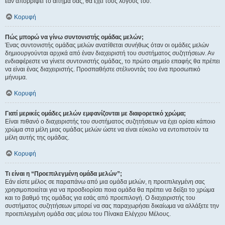
εάν απορρίψει το αίτημα σας, θα έχει τους λόγους του.
Κορυφή
Πώς μπορώ να γίνω συντονιστής ομάδας μελών;
Ένας συντονιστής ομάδας μελών ανατίθεται συνήθως όταν οι ομάδες μελών
δημιουργούνται αρχικά από έναν διαχειριστή του συστήματος συζητήσεων. Αν
ενδιαφέρεστε να γίνετε συντονιστής ομάδας, το πρώτο σημείο επαφής θα πρέπει
να είναι ένας διαχειριστής. Προσπαθήστε στέλνοντάς του ένα προσωπικό
μήνυμα.
Κορυφή
Γιατί μερικές ομάδες μελών εμφανίζονται με διαφορετικό χρώμα;
Είναι πιθανό ο διαχειριστής του συστήματος συζητήσεων να έχει ορίσει κάποιο
χρώμα στα μέλη μιας ομάδας μελών ώστε να είναι εύκολο να εντοπιστούν τα
μέλη αυτής της ομάδας.
Κορυφή
Τι είναι η “Προεπιλεγμένη ομάδα μελών”;
Εάν είστε μέλος σε παραπάνω από μια ομάδα μελών, η προεπιλεγμένη σας
χρησιμοποιείται για να προσδιορίσει ποια ομάδα θα πρέπει να δείξει το χρώμα
και το βαθμό της ομάδας για εσάς από προεπιλογή. Ο διαχειριστής του
συστήματος συζητήσεων μπορεί να σας παραχωρήσει δικαίωμα να αλλάξετε την
προεπιλεγμένη ομάδα σας μέσω του Πίνακα Ελέγχου Μέλους.