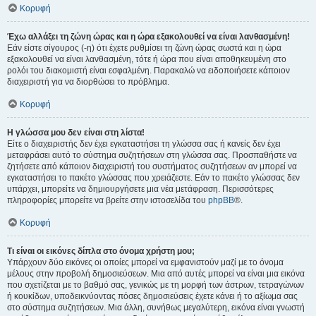
Κορυφή
Έχω αλλάξει τη ζώνη ώρας και η ώρα εξακολουθεί να είναι λανθασμένη!
Εάν είστε σίγουρος (-η) ότι έχετε ρυθμίσει τη ζώνη ώρας σωστά και η ώρα
εξακολουθεί να είναι λανθασμένη, τότε ή ώρα που είναι αποθηκευμένη στο
ρολόι του διακομιστή είναι εσφαλμένη. Παρακαλώ να ειδοποιήσετε κάποιον
διαχειριστή για να διορθώσει το πρόβλημα.
Κορυφή
Η γλώσσα μου δεν είναι στη λίστα!
Είτε ο διαχειριστής δεν έχει εγκαταστήσει τη γλώσσα σας ή κανείς δεν έχει
μεταφράσει αυτό το σύστημα συζητήσεων στη γλώσσα σας. Προσπαθήστε να
ζητήσετε από κάποιον διαχειριστή του συστήματος συζητήσεων αν μπορεί να
εγκαταστήσει το πακέτο γλώσσας που χρειάζεστε. Εάν το πακέτο γλώσσας δεν
υπάρχει, μπορείτε να δημιουργήσετε μια νέα μετάφραση. Περισσότερες
πληροφορίες μπορείτε να βρείτε στην ιστοσελίδα του
phpBB
®.
Κορυφή
Τι είναι οι εικόνες δίπλα στο όνομα χρήστη μου;
Υπάρχουν δύο εικόνες οι οποίες μπορεί να εμφανιστούν μαζί με το όνομα
μέλους στην προβολή δημοσιεύσεων. Μια από αυτές μπορεί να είναι μια εικόνα
που σχετίζεται με το βαθμό σας, γενικώς με τη μορφή των άστρων, τετραγώνων
ή κουκίδων, υποδεικνύοντας πόσες δημοσιεύσεις έχετε κάνει ή το αξίωμα σας
στο σύστημα συζητήσεων. Μια άλλη, συνήθως μεγαλύτερη, εικόνα είναι γνωστή