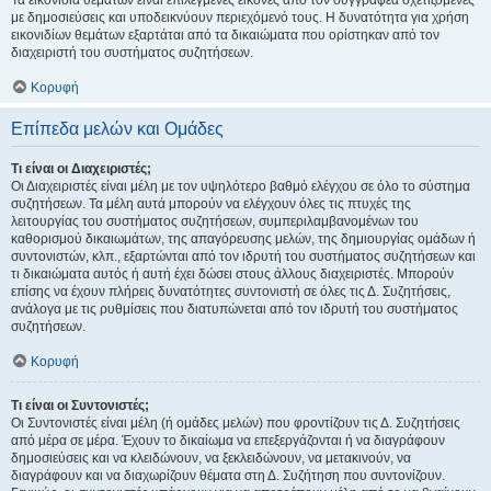
Τα εικονίδια θεμάτων είναι επιλεγμένες εικόνες από τον συγγραφέα σχετιζόμενες
με δημοσιεύσεις και υποδεικνύουν περιεχόμενό τους. Η δυνατότητα για χρήση
εικονιδίων θεμάτων εξαρτάται από τα δικαιώματα που ορίστηκαν από τον
διαχειριστή του συστήματος συζητήσεων.
Κορυφή
Επίπεδα μελών και Ομάδες
Τι είναι οι Διαχειριστές;
Οι Διαχειριστές είναι μέλη με τον υψηλότερο βαθμό ελέγχου σε όλο το σύστημα
συζητήσεων. Τα μέλη αυτά μπορούν να ελέγχουν όλες τις πτυχές της
λειτουργίας του συστήματος συζητήσεων, συμπεριλαμβανομένων του
καθορισμού δικαιωμάτων, της απαγόρευσης μελών, της δημιουργίας ομάδων ή
συντονιστών, κλπ., εξαρτώνται από τον ιδρυτή του συστήματος συζητήσεων και
τι δικαιώματα αυτός ή αυτή έχει δώσει στους άλλους διαχειριστές. Μπορούν
επίσης να έχουν πλήρεις δυνατότητες συντονιστή σε όλες τις Δ. Συζητήσεις,
ανάλογα με τις ρυθμίσεις που διατυπώνεται από τον ιδρυτή του συστήματος
συζητήσεων.
Κορυφή
Τι είναι οι Συντονιστές;
Οι Συντονιστές είναι μέλη (ή ομάδες μελών) που φροντίζουν τις Δ. Συζητήσεις
από μέρα σε μέρα. Έχουν το δικαίωμα να επεξεργάζονται ή να διαγράφουν
δημοσιεύσεις και να κλειδώνουν, να ξεκλειδώνουν, να μετακινούν, να
διαγράφουν και να διαχωρίζουν θέματα στη Δ. Συζήτηση που συντονίζουν.