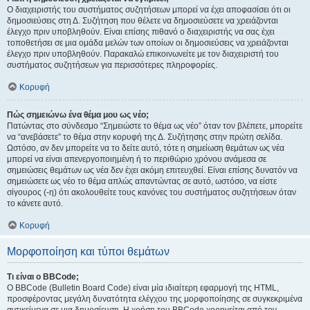
Ο διαχειριστής του συστήματος συζητήσεων μπορεί να έχει αποφασίσει ότι οι
δημοσιεύσεις στη Δ. Συζήτηση που θέλετε να δημοσιεύσετε να χρειάζονται
έλεγχο πριν υποβληθούν. Είναι επίσης πιθανό ο διαχειριστής να σας έχει
τοποθετήσει σε μια ομάδα μελών των οποίων οι δημοσιεύσεις να χρειάζονται
έλεγχο πριν υποβληθούν. Παρακαλώ επικοινωνείτε με τον διαχειριστή του
συστήματος συζητήσεων για περισσότερες πληροφορίες.
Κορυφή
Πώς σημειώνω ένα θέμα μου ως νέο;
Πατώντας στο σύνδεσμο “Σημειώστε το θέμα ως νέο” όταν τον βλέπετε, μπορείτε
να “ανεβάσετε” το θέμα στην κορυφή της Δ. Συζήτησης στην πρώτη σελίδα.
Ωστόσο, αν δεν μπορείτε να το δείτε αυτό, τότε η σημείωση θεμάτων ως νέα
μπορεί να είναι απενεργοποιημένη ή το περιθώριο χρόνου ανάμεσα σε
σημειώσεις θεμάτων ως νέα δεν έχει ακόμη επιτευχθεί. Είναι επίσης δυνατόν να
σημειώσετε ως νέο το θέμα απλώς απαντώντας σε αυτό, ωστόσο, να είστε
σίγουρος (-η) ότι ακολουθείτε τους κανόνες του συστήματος συζητήσεων όταν
το κάνετε αυτό.
Κορυφή
Μορφοποίηση και τύποι θεμάτων
Τι είναι ο BBCode;
Ο BBCode (Bulletin Board Code) είναι μία ιδιαίτερη εφαρμογή της HTML,
προσφέροντας μεγάλη δυνατότητα ελέγχου της μορφοποίησης σε συγκεκριμένα