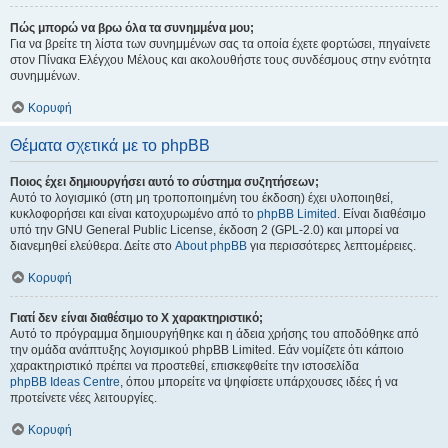
Πώς μπορώ να βρω όλα τα συνημμένα μου;
Για να βρείτε τη λίστα των συνημμένων σας τα οποία έχετε φορτώσει, πηγαίνετε
στον Πίνακα Ελέγχου Μέλους και ακολουθήστε τους συνδέσμους στην ενότητα
συνημμένων.
Κορυφή
Θέματα σχετικά με το phpBB
Ποιος έχει δημιουργήσει αυτό το σύστημα συζητήσεων;
Αυτό το λογισμικό (στη μη τροποποιημένη του έκδοση) έχει υλοποιηθεί,
κυκλοφορήσει και είναι κατοχυρωμένο από το
phpBB Limited
. Είναι διαθέσιμο
υπό την GNU General Public License, έκδοση 2 (GPL-2.0) και μπορεί να
διανεμηθεί ελεύθερα. Δείτε στο
About phpBB
για περισσότερες λεπτομέρειες.
Κορυφή
Γιατί δεν είναι διαθέσιμο το Χ χαρακτηριστικό;
Αυτό το πρόγραμμα δημιουργήθηκε και η άδεια χρήσης του αποδόθηκε από
την ομάδα ανάπτυξης λογισμικού phpBB Limited. Εάν νομίζετε ότι κάποιο
χαρακτηριστικό πρέπει να προστεθεί, επισκεφθείτε την ιστοσελίδα
phpBB Ideas Centre
, όπου μπορείτε να ψηφίσετε υπάρχουσες ιδέες ή να
προτείνετε νέες λειτουργίες.
Κορυφή