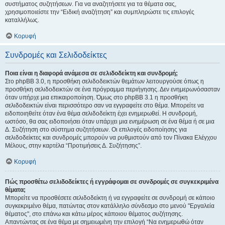
συστήματος συζητήσεων. Για να αναζητήσετε για τα θέματα σας,
χρησιμοποιείστε την “Ειδική αναζήτηση” και συμπληρώστε τις επιλογές
καταλλήλως.
Κορυφή
Συνδρομές και Σελιδοδείκτες
Ποια είναι η διαφορά ανάμεσα σε σελιδοδείκτη και συνδρομή;
Στο phpBB 3.0, η προσθήκη σελιδοδεικτών θεμάτων λειτουργούσε όπως η
προσθήκη σελιδοδεικτών σε ένα πρόγραμμα περιήγησης. Δεν ενημερωνόσασταν
όταν υπήρχε μια επικαιροποίηση. Όμως στο phpBB 3.1 η προσθήκη
σελιδοδεικτών είναι περισσότερο σαν να εγγραφείτε στο θέμα. Μπορείτε να
ειδοποιηθείτε όταν ένα θέμα σελιδοδείκτη έχει ενημερωθεί. Η συνδρομή,
ωστόσο, θα σας ειδοποιήσει όταν υπάρχει μια ενημέρωση σε ένα θέμα ή σε μια
Δ. Συζήτηση στο σύστημα συζητήσεων. Οι επιλογές ειδοποίησης για
σελιδοδείκτες και συνδρομές μπορούν να ρυθμιστούν από τον Πίνακα Ελέγχου
Μέλους, στην καρτέλα “Προτιμήσεις Δ. Συζήτησης”.
Κορυφή
Πώς προσθέτω σελιδοδείκτες ή εγγράφομαι σε συνδρομές σε συγκεκριμένα
θέματα;
Μπορείτε να προσθέσετε σελιδοδείκτη ή να εγγραφείτε σε συνδρομή σε κάποιο
συγκεκριμένο θέμα, πατώντας στον κατάλληλο σύνδεσμο στο μενού "Εργαλεία
θέματος", στο επάνω και κάτω μέρος κάποιου θέματος συζήτησης.
Απαντώντας σε ένα θέμα με σημειωμένη την επιλογή “Να ενημερωθώ όταν