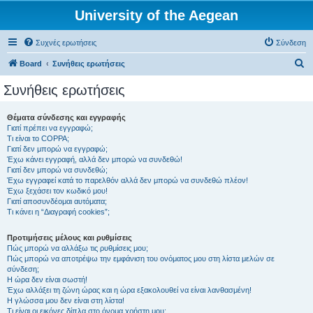
University of the Aegean
Συχνές ερωτήσεις
Σύνδεση
Α
Board
Συνήθεις ερωτήσεις
ν
Συνήθεις ερωτήσεις
α
ζ
Θέματα σύνδεσης και εγγραφής
Γιατί πρέπει να εγγραφώ;
ή
Τι είναι το COPPA;
τ
Γιατί δεν μπορώ να εγγραφώ;
Έχω κάνει εγγραφή, αλλά δεν μπορώ να συνδεθώ!
η
Γιατί δεν μπορώ να συνδεθώ;
Έχω εγγραφεί κατά το παρελθόν αλλά δεν μπορώ να συνδεθώ πλέον!
σ
Έχω ξεχάσει τον κωδικό μου!
η
Γιατί αποσυνδέομαι αυτόματα;
Τι κάνει η “Διαγραφή cookies”;
Προτιμήσεις μέλους και ρυθμίσεις
Πώς μπορώ να αλλάξω τις ρυθμίσεις μου;
Πώς μπορώ να αποτρέψω την εμφάνιση του ονόματος μου στη λίστα μελών σε
σύνδεση;
Η ώρα δεν είναι σωστή!
Έχω αλλάξει τη ζώνη ώρας και η ώρα εξακολουθεί να είναι λανθασμένη!
Η γλώσσα μου δεν είναι στη λίστα!
Τι είναι οι εικόνες δίπλα στο όνομα χρήστη μου;