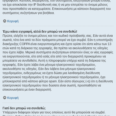
εγγραφούν. Κάποιος διαχειριστής του συστήματος συζητήσεων μπορεί επίσης
να έχει αποκλείσει την IP διεύθυνσή σας ή να μην επιτρέπει το όνομα μέλους
που προσπαθείτε να καταχωρίσετε. Επικοινωνήστε με κάποιον διαχειριστή του
συστήματος συζητήσεων για βοήθεια.
Κορυφή
Έχω κάνει εγγραφή, αλλά δεν μπορώ να συνδεθώ!
Πρώτα, ελέγξτε το όνομα μέλους και τον κωδικό πρόσβασής σας. Εάν αυτά είναι
σωστά, τότε ένα από τα δύο πράγματα μπορεί να έχει συμβεί. Εάν η υποστήριξη
διακήρυξης COPPA είναι ενεργοποιημένη και έχετε ορίσει ότι είστε κάτω των 13
ετών κατά τη διάρκεια της εγγραφής, θα πρέπει να ακολουθήσετε τις οδηγίες
που έχετε λάβει. Μερικά συστήματα συζητήσεων απαιτούν όλες οι νέες εγγραφές
να ενεργοποιούνται, είτε από εσάς είτε από τον διαχειριστή προκειμένου να
μπορέσετε να συνδεθείτε. Αυτή η πληροφορία υπήρχε κατά τη διάρκεια της
εγγραφής. Εάν έχετε λάβει ένα μήνυμα ηλεκτρονικού ταχυδρομείου,
ακολουθήστε τις οδηγίες. Εάν δεν λάβετε ένα μήνυμα ηλεκτρονικού
ταχυδρομείου, ενδεχομένως να έχετε δώσει μια λανθασμένη διεύθυνση
ηλεκτρονικού ταχυδρομείου ή το μήνυμα ηλεκτρονικού ταχυδρομείου, έχει
μπλοκαριστεί από κάποιο φίλτρο spam. Εάν είστε σίγουρος (-η) ότι η διεύθυνση
ηλεκτρονικού ταχυδρομείου που δώσατε είναι σωστή, προσπαθήστε να
επικοινωνήσετε με έναν διαχειριστή.
Κορυφή
Γιατί δεν μπορώ να συνδεθώ;
Υπάρχουν διάφοροι λόγοι για τους οποίους αυτό θα μπορούσε να συμβεί.