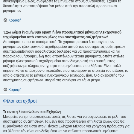
συγκεκριμένο μέλος, αναφέρετε τα μηνύματα στους συντονιστές. Έχουν τη
δυνατότητα να αποτρέψουν ένα μέλος από την αποστολή προσωπικών
μηνυμάτων.
Κορυφή
Έχω λάβει ένα μήνυμα spam ή ένα προσβλητικό μήνυμα ηλεκτρονικού
ταχυδρομείου από κάποιο μέλος του συστήματος συζητήσεων!
Λυπούμαστε που το ακούμε αυτό. Το χαρακτηριστικό λειτουργίας των
μηνυμάτων ηλεκτρονικού ταχυδρομείου αυτού του συστήματος συζητήσεων
συμπεριλαμβάνουν ασφαλιστικές δικλείδες για να προσπαθήσουμε και να
παρακολουθήσουμε μέλη που αποστέλλουν τέτοια μηνύματα, οπότε στείλτε
μήνυμα ηλεκτρονικού ταχυδρομείου στον διαχειριστή του συστήματος
συζητήσεων με πλήρες αντίγραφο του μηνύματος που λάβατε. Είναι πολύ
σημαντικό να υπάρχουν οι κεφαλίδες που περιέχουν τα στοιχεία του μέλους το
οποίο απέστειλε το μήνυμα ηλεκτρονικού ταχυδρομείου. Ο διαχειριστής του
συστήματος συζητήσεων μπορεί στη συνέχεια να λάβει μέτρα.
Κορυφή
Φίλοι και εχθροί
Τι είναι η λίστα Φίλων και Εχθρών;
Μπορείτε να χρησιμοποιήσετε αυτές τις λίστες για να οργανώσετε τα μέλη του
συστήματος συζητήσεων. Τα μέλη που προστίθενται στη λίστα φίλων σας θα
εμφανίζονται σε λίστα στον Πίνακα Ελέγχου Μέλους για γρήγορη πρόσβαση για
να βλέπετε εάν είναι συνδεδεμένοι και να στέλνετε προσωπικά μηνύματα.