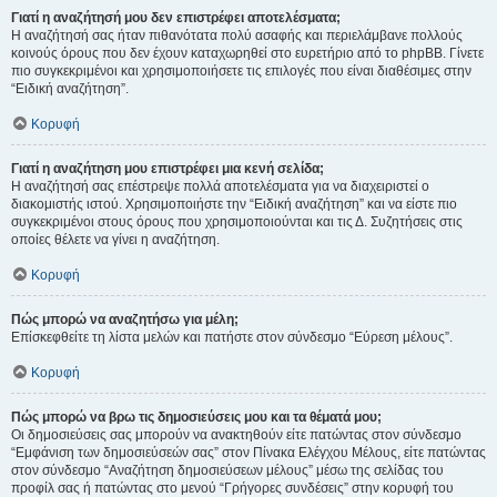
Γιατί η αναζήτησή μου δεν επιστρέφει αποτελέσματα;
Η αναζήτησή σας ήταν πιθανότατα πολύ ασαφής και περιελάμβανε πολλούς
κοινούς όρους που δεν έχουν καταχωρηθεί στο ευρετήριο από το phpBB. Γίνετε
πιο συγκεκριμένοι και χρησιμοποιήσετε τις επιλογές που είναι διαθέσιμες στην
“Ειδική αναζήτηση”.
Κορυφή
Γιατί η αναζήτηση μου επιστρέφει μια κενή σελίδα;
Η αναζήτησή σας επέστρεψε πολλά αποτελέσματα για να διαχειριστεί ο
διακομιστής ιστού. Χρησιμοποιήστε την “Ειδική αναζήτηση” και να είστε πιο
συγκεκριμένοι στους όρους που χρησιμοποιούνται και τις Δ. Συζητήσεις στις
οποίες θέλετε να γίνει η αναζήτηση.
Κορυφή
Πώς μπορώ να αναζητήσω για μέλη;
Επίσκεφθείτε τη λίστα μελών και πατήστε στον σύνδεσμο “Εύρεση μέλους”.
Κορυφή
Πώς μπορώ να βρω τις δημοσιεύσεις μου και τα θέματά μου;
Οι δημοσιεύσεις σας μπορούν να ανακτηθούν είτε πατώντας στον σύνδεσμο
“Εμφάνιση των δημοσιεύσεών σας” στον Πίνακα Ελέγχου Μέλους, είτε πατώντας
στον σύνδεσμο “Αναζήτηση δημοσιεύσεων μέλους” μέσω της σελίδας του
προφίλ σας ή πατώντας στο μενού “Γρήγορες συνδέσεις” στην κορυφή του