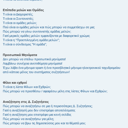
Επίπεδα μελών και Ομάδες
Τι είναι οι Διαχειριστές;
Τι είναι οι Συντονιστές;
Τι είναι οι ομάδες μελών;
Πού είναι οι ομάδες μελών και πώς μπορώ να συμμετάσχω σε μια;
Πώς μπορώ να γίνω συντονιστής ομάδας μελών;
Γιατί μερικές ομάδες μελών εμφανίζονται με διαφορετικό χρώμα;
Τι είναι η “Προεπιλεγμένη ομάδα μελών”;
Τι είναι ο σύνδεσμος "Η ομάδα”;
Προσωπικά Μηνύματα
Δεν μπορώ να στείλω προσωπικά μηνύματα!
Λαμβάνω συνέχεια ανεπιθύμητα μηνύματα!
Έχω λάβει ένα μήνυμα spam ή ένα προσβλητικό μήνυμα ηλεκτρονικού ταχυδρομείου
από κάποιο μέλος του συστήματος συζητήσεων!
Φίλοι και εχθροί
Τι είναι η λίστα Φίλων και Εχθρών;
Πώς μπορώ να προσθέσω / αφαιρέσω μέλη στις λίστες Φίλων και Εχθρών;
Αναζήτηση στις Δ. Συζητήσεις
Πώς μπορώ να αναζητήσω σε μια ή περισσότερες Δ. Συζητήσεις;
Γιατί η αναζήτησή μου δεν επιστρέφει αποτελέσματα;
Γιατί η αναζήτηση μου επιστρέφει μια κενή σελίδα;
Πώς μπορώ να αναζητήσω για μέλη;
Πώς μπορώ να βρω τις δημοσιεύσεις μου και τα θέματά μου;