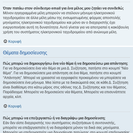
Όταν πατάω στον σύνδεσμο email για ένα μέλος μου ζητάει να συνδεθώ;
Μόνον εγγεγραμμένα μέλη μπορούν να στείλουν μήνυμα ηλεκτρονικού
ταχυδρομείου σε άλλα μέλη μέσω της ενσωματωμένης φόρμας αποστολής
μηνύματος ηλεκτρονικού ταχυδρομείου και μόνο αν ο διαχειριστής έχει
ενεργοποιήσει αυτή τη δυνατότητα. Αυτό γίνεται για να αποτραπεί η κακόβουλη
χρήση του συστήματος ηλεκτρονικού ταχυδρομείου από ανώνυμα μέλη.
Κορυφή
Θέματα δημοσίευσης
Πώς μπορώ να δημιουργήσω ένα νέο θέμα ή να δημοσιεύσω μια απάντηση;
Για να δημοσιεύσετε ένα νέο θέμα σε μια Δ. Συζήτηση, πατήστε στο κουμπί “Νέο
θέμα”. Για να δημοσιεύσετε μια απάντηση σε ένα θέμα, πατήστε στο κουμπί
“Απάντηση”. Μπορεί να χρειαστεί να εγγραφείτε προκειμένου να μπορέσετε να
δημοσιεύσετε ένα μήνυμα. Μια λίστα με τα δικαιώματά σας σε κάθε Δ. Συζήτηση
είναι διαθέσιμη στο κάτω μέρος στις οθόνες της Δ. Συζήτησης και του θέματος.
Παράδειγμα: Μπορείτε να δημοσιεύετε νέα θέματα, Μπορείτε να επισυνάπτετε
αρχεία, κλπ.
Κορυφή
Πώς μπορώ να επεξεργαστώ ή να διαγράψω μια δημοσίευση;
Εάν δεν είστε διαχειριστής του συστήματος συζητήσεων ή συντονιστής,
μπορείτε να επεξεργαστείτε ή να διαγράψετε μόνον τα δικά σας μηνύματα.
Μπορείτε να επεξεργαστείτε μια δημοσίευση πατώντας στο κουμπί επεξεργασίας