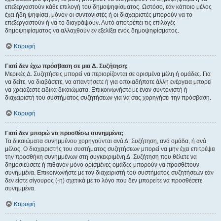
επεξεργαστούν κάθε επιλογή του δημοψηφίσματος. Ωστόσο, εάν κάποιο μέλος
έχει ήδη ψηφίσει, μόνον οι συντονιστές ή οι διαχειριστές μπορούν να το
επεξεργαστούν ή να το διαγράψουν. Αυτό αποτρέπει τις επιλογές
δημοψηφίσματος να αλλαχθούν εν εξελίξει ενός δημοψηφίσματος.
Κορυφή
Γιατί δεν έχω πρόσβαση σε μια Δ. Συζήτηση;
Μερικές Δ. Συζητήσεις μπορεί να περιορίζονται σε ορισμένα μέλη ή ομάδες. Για
να δείτε, να διαβάσετε, να απαντήσετε ή για οποιαδήποτε άλλη ενέργεια μπορεί
να χρειάζεστε ειδικά δικαιώματα. Επικοινωνήστε με έναν συντονιστή ή
διαχειριστή του συστήματος συζητήσεων για να σας χορηγήσει την πρόσβαση.
Κορυφή
Γιατί δεν μπορώ να προσθέσω συνημμένα;
Τα δικαιώματα συνημμένου χορηγούνται ανά Δ. Συζήτηση, ανά ομάδα, ή ανά
μέλος. Ο διαχειριστής του συστήματος συζητήσεων μπορεί να μην έχει επιτρέψει
την προσθήκη συνημμένων στη συγκεκριμένη Δ. Συζήτηση που θέλετε να
δημοσιεύσετε ή πιθανόν μόνο ορισμένες ομάδες μπορούν να προσθέτουν
συνημμένα. Επικοινωνήστε με τον διαχειριστή του συστήματος συζητήσεων εάν
δεν είστε σίγουρος (-η) σχετικά με το λόγο που δεν μπορείτε να προσθέσετε
συνημμένα.
Κορυφή