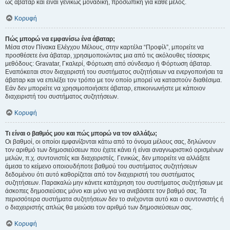
ως άβαταρ και είναι γενικώς μοναδική, προσωπική για κάθε μέλος.
Κορυφή
Πώς μπορώ να εμφανίσω ένα άβαταρ;
Μέσα στον Πίνακα Ελέγχου Μέλους, στην καρτέλα “Προφίλ”, μπορείτε να
προσθέσετε ένα άβαταρ, χρησιμοποιώντας μια από τις ακόλουθες τέσσερις
μεθόδους: Gravatar, Γκαλερί, Φόρτωση από σύνδεσμο ή Φόρτωση άβαταρ.
Εναπόκειται στον διαχειριστή του συστήματος συζητήσεων να ενεργοποιήσει τα
άβαταρ και να επιλέξει τον τρόπο με τον οποίο μπορεί να καταστούν διαθέσιμα.
Εάν δεν μπορείτε να χρησιμοποιήσετε άβαταρ, επικοινωνήστε με κάποιον
διαχειριστή του συστήματος συζητήσεων.
Κορυφή
Τι είναι ο βαθμός μου και πώς μπορώ να τον αλλάξω;
Οι βαθμοί, οι οποίοι εμφανίζονται κάτω από το όνομα μέλους σας, δηλώνουν
τον αριθμό των δημοσιεύσεων που έχετε κάνει ή είναι αναγνωριστικό ορισμένων
μελών, π.χ. συντονιστές και διαχειριστές. Γενικώς, δεν μπορείτε να αλλάξετε
άμεσα το κείμενο οποιουδήποτε βαθμού του συστήματος συζητήσεων
δεδομένου ότι αυτό καθορίζεται από τον διαχειριστή του συστήματος
συζητήσεων. Παρακαλώ μην κάνετε κατάχρηση του συστήματος συζητήσεων με
άσκοπες δημοσιεύσεις μόνο και μόνο για να ανεβάσετε τον βαθμό σας. Τα
περισσότερα συστήματα συζητήσεων δεν το ανέχονται αυτό και ο συντονιστής ή
ο διαχειριστής απλώς θα μειώσει τον αριθμό των δημοσιεύσεων σας.
Κορυφή