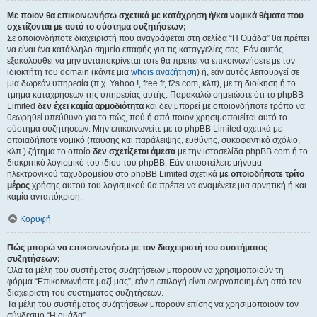
Με ποιον θα επικοινωνήσω σχετικά με κατάχρηση ή/και νομικά θέματα που
σχετίζονται με αυτό το σύστημα συζητήσεων;
Σε οποιονδήποτε διαχειριστή που αναγράφεται στη σελίδα “Η Ομάδα” θα πρέπει
να είναι ένα κατάλληλο σημείο επαφής για τις καταγγελίες σας. Εάν αυτός
εξακολουθεί να μην ανταποκρίνεται τότε θα πρέπει να επικοινωνήσετε με τον
ιδιοκτήτη του domain (κάντε μια
whois αναζήτηση
) ή, εάν αυτός λειτουργεί σε
μια δωρεάν υπηρεσία (π.χ. Yahoo !, free.fr, f2s.com, κλπ), με τη διοίκηση ή το
τμήμα καταχρήσεων της υπηρεσίας αυτής. Παρακαλώ σημειώστε ότι το phpBB
Limited
δεν έχει καμία αρμοδιότητα
και δεν μπορεί με οποιονδήποτε τρόπο να
θεωρηθεί υπεύθυνο για το πώς, πού ή από ποιον χρησιμοποιείται αυτό το
σύστημα συζητήσεων. Μην επικοινωνείτε με το phpBB Limited σχετικά με
οποιαδήποτε νομικό (παύσης και παράλειψης, ευθύνης, συκοφαντικό σχόλιο,
κλπ.) ζήτημα το οποίο
δεν σχετίζεται άμεσα
με την ιστοσελίδα phpBB.com ή το
διακριτικό λογισμικό του ιδίου του phpBB. Εάν αποστείλετε μήνυμα
ηλεκτρονικού ταχυδρομείου στο phpBB Limited σχετικά
με οποιοδήποτε τρίτο
μέρος
χρήσης αυτού του λογισμικού θα πρέπει να αναμένετε μια αρνητική ή και
καμία ανταπόκριση.
Κορυφή
Πώς μπορώ να επικοινωνήσω με τον διαχειριστή του συστήματος
συζητήσεων;
Όλα τα μέλη του συστήματος συζητήσεων μπορούν να χρησιμοποιούν τη
φόρμα “Επικοινωνήστε μαζί μας”, εάν η επιλογή είναι ενεργοποιημένη από τον
διαχειριστή του συστήματος συζητήσεων.
Τα μέλη του συστήματος συζητήσεων μπορούν επίσης να χρησιμοποιούν τον
σύνδεσμο “Η ομάδα”.