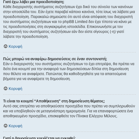
Γιατί έχω λάβει μια προειδοποίηση;
Κάθε διαχειριστής συστήματος συζητήσεων έχει δικό του σύνολο των κανόνων
στην ιστοσελίδα του. Εάν έχετε παραβεί κάποιο κανόνα, τότε ίσως να λάβατε μια
προειδοποίηση. Παρακαλώ σημειώστε ότι αυτό είναι απόφαση του διαχειριστή
του συστήματος συζητήσεων και το phpBB Limited δεν έχει τίποτα να κάνει με
τις προειδοποιήσεις στη συγκεκριμένη ιστοσελίδα. Επικοινωνήστε με τον
διαχειριστή του συστήματος συζητήσεων εάν δεν είστε σίγουρος (-η) γιατί
λάβατε την προειδοποίηση.
Κορυφή
Πώς μπορώ να αναφέρω δημοσιεύσεις σε έναν συντονιστή;
Εάν ο διαχειριστής του συστήματος συζητήσεων το έχει επιτρέψει, θα πρέπει να
δείτε ένα κουμπί για την αναφορά των δημοσιεύσεων δίπλα στη δημοσίευση
που θέλετε να αναφέρετε. Πατώντας θα καθοδηγηθείτε για τα απαιτούμενα
βήματα για να αναφέρετε τη δημοσίευση.
Κορυφή
Τι είναι το κουμπί “Αποθήκευση” στη δημοσίευση θέματος;
Αυτό σας επιτρέπει να αποθηκεύσετε προσχέδια που πρέπει να συμπληρωθούν
και να υποβληθούν σε μεταγενέστερη ημερομηνία. Για να επαναφορτώσετε ένα
αποθηκευμένο προσχέδιο, επισκεφθείτε τον Πίνακα Ελέγχου Μέλους.
Κορυφή
Γιατί η δημοσίευση χρειάζεται να εγκριθεί;