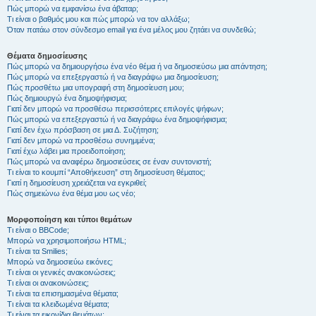
Πώς μπορώ να εμφανίσω ένα άβαταρ;
Τι είναι ο βαθμός μου και πώς μπορώ να τον αλλάξω;
Όταν πατάω στον σύνδεσμο email για ένα μέλος μου ζητάει να συνδεθώ;
Θέματα δημοσίευσης
Πώς μπορώ να δημιουργήσω ένα νέο θέμα ή να δημοσιεύσω μια απάντηση;
Πώς μπορώ να επεξεργαστώ ή να διαγράψω μια δημοσίευση;
Πώς προσθέτω μια υπογραφή στη δημοσίευση μου;
Πώς δημιουργώ ένα δημοψήφισμα;
Γιατί δεν μπορώ να προσθέσω περισσότερες επιλογές ψήφων;
Πώς μπορώ να επεξεργαστώ ή να διαγράψω ένα δημοψήφισμα;
Γιατί δεν έχω πρόσβαση σε μια Δ. Συζήτηση;
Γιατί δεν μπορώ να προσθέσω συνημμένα;
Γιατί έχω λάβει μια προειδοποίηση;
Πώς μπορώ να αναφέρω δημοσιεύσεις σε έναν συντονιστή;
Τι είναι το κουμπί “Αποθήκευση” στη δημοσίευση θέματος;
Γιατί η δημοσίευση χρειάζεται να εγκριθεί;
Πώς σημειώνω ένα θέμα μου ως νέο;
Μορφοποίηση και τύποι θεμάτων
Τι είναι ο BBCode;
Μπορώ να χρησιμοποιήσω HTML;
Τι είναι τα Smilies;
Μπορώ να δημοσιεύω εικόνες;
Τι είναι οι γενικές ανακοινώσεις;
Τι είναι οι ανακοινώσεις;
Τι είναι τα επισημασμένα θέματα;
Τι είναι τα κλειδωμένα θέματα;
Τι είναι τα εικονίδια θεμάτων;