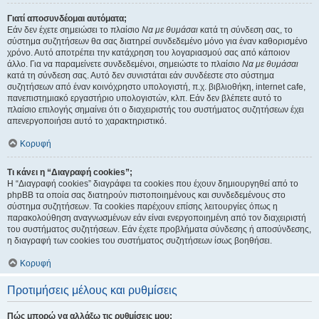
Γιατί αποσυνδέομαι αυτόματα;
Εάν δεν έχετε σημειώσει το πλαίσιο
Να με θυμάσαι
κατά τη σύνδεση σας, το
σύστημα συζητήσεων θα σας διατηρεί συνδεδεμένο μόνο για έναν καθορισμένο
χρόνο. Αυτό αποτρέπει την κατάχρηση του λογαριασμού σας από κάποιον
άλλο. Για να παραμείνετε συνδεδεμένοι, σημειώστε το πλαίσιο
Να με θυμάσαι
κατά τη σύνδεση σας. Αυτό δεν συνιστάται εάν συνδέεστε στο σύστημα
συζητήσεων από έναν κοινόχρηστο υπολογιστή, π.χ. βιβλιοθήκη, internet cafe,
πανεπιστημιακό εργαστήριο υπολογιστών, κλπ. Εάν δεν βλέπετε αυτό το
πλαίσιο επιλογής σημαίνει ότι ο διαχειριστής του συστήματος συζητήσεων έχει
απενεργοποιήσει αυτό το χαρακτηριστικό.
Κορυφή
Τι κάνει η “Διαγραφή cookies”;
Η “Διαγραφή cookies” διαγράφει τα cookies που έχουν δημιουργηθεί από το
phpBB τα οποία σας διατηρούν πιστοποιημένους και συνδεδεμένους στο
σύστημα συζητήσεων. Τα cookies παρέχουν επίσης λειτουργίες όπως η
παρακολούθηση αναγνωσμένων εάν είναι ενεργοποιημένη από τον διαχειριστή
του συστήματος συζητήσεων. Εάν έχετε προβλήματα σύνδεσης ή αποσύνδεσης,
η διαγραφή των cookies του συστήματος συζητήσεων ίσως βοηθήσει.
Κορυφή
Προτιμήσεις μέλους και ρυθμίσεις
Πώς μπορώ να αλλάξω τις ρυθμίσεις μου;