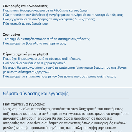
Συνδρομές και Σελιδοδείκτες
Ποια είναι η διαφορά ανάμεσα σε σελιδοδείκτη και συνδρομή;
Πώς προσθέτω σελιδοδείκτες ή εγγράφομαι σε συνδρομές σε συγκεκριμένα θέματα;
Πώς εγγράφομαι σε συνδρομές σε συγκεκριμένες Δ. Συζητήσεις;
Πώς αφαιρώ τις συνδρομές μου;
Συνημμένα
Τι συνημμένα επιτρέπονται σε αυτό το σύστημα συζητήσεων;
Πώς μπορώ να βρω όλα τα συνημμένα μου;
Θέματα σχετικά με το phpBB
Ποιος έχει δημιουργήσει αυτό το σύστημα συζητήσεων;
Γιατί δεν είναι διαθέσιμο το Χ χαρακτηριστικό;
Με ποιον θα επικοινωνήσω σχετικά με κατάχρηση ή/και νομικά θέματα που σχετίζονται
με αυτό το σύστημα συζητήσεων;
Πώς μπορώ να επικοινωνήσω με τον διαχειριστή του συστήματος συζητήσεων;
Θέματα σύνδεσης και εγγραφής
Γιατί πρέπει να εγγραφώ;
Ίσως να μην είναι απαραίτητο, εναπόκειται στον διαχειριστή του συστήματος
συζητήσεων ως προς το αν θα πρέπει να εγγραφείτε προκειμένου να αναρτήσετε
μηνύματα. Ωστόσο, η εγγραφή θα σας δώσει πρόσβαση σε πρόσθετες
υπηρεσίες που δεν είναι διαθέσιμες σε επισκέπτες όπως ο καθορισμός εικόνων
μελών (avatars), προσωπικά μηνύματα, αποστολή και λήψη μηνυμάτων