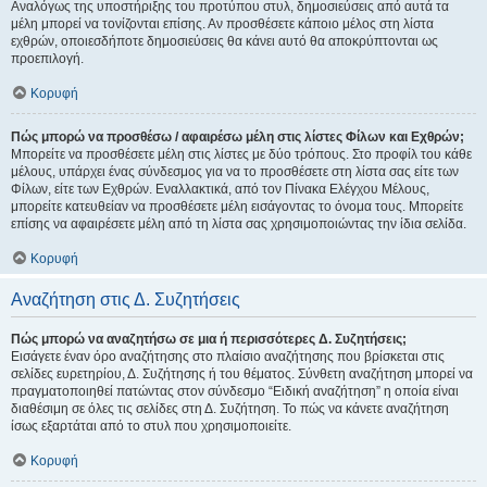
Αναλόγως της υποστήριξης του προτύπου στυλ, δημοσιεύσεις από αυτά τα
μέλη μπορεί να τονίζονται επίσης. Αν προσθέσετε κάποιο μέλος στη λίστα
εχθρών, οποιεσδήποτε δημοσιεύσεις θα κάνει αυτό θα αποκρύπτονται ως
προεπιλογή.
Κορυφή
Πώς μπορώ να προσθέσω / αφαιρέσω μέλη στις λίστες Φίλων και Εχθρών;
Μπορείτε να προσθέσετε μέλη στις λίστες με δύο τρόπους. Στο προφίλ του κάθε
μέλους, υπάρχει ένας σύνδεσμος για να το προσθέσετε στη λίστα σας είτε των
Φίλων, είτε των Εχθρών. Εναλλακτικά, από τον Πίνακα Ελέγχου Μέλους,
μπορείτε κατευθείαν να προσθέσετε μέλη εισάγοντας το όνομα τους. Μπορείτε
επίσης να αφαιρέσετε μέλη από τη λίστα σας χρησιμοποιώντας την ίδια σελίδα.
Κορυφή
Αναζήτηση στις Δ. Συζητήσεις
Πώς μπορώ να αναζητήσω σε μια ή περισσότερες Δ. Συζητήσεις;
Εισάγετε έναν όρο αναζήτησης στο πλαίσιο αναζήτησης που βρίσκεται στις
σελίδες ευρετηρίου, Δ. Συζήτησης ή του θέματος. Σύνθετη αναζήτηση μπορεί να
πραγματοποιηθεί πατώντας στον σύνδεσμο “Ειδική αναζήτηση” η οποία είναι
διαθέσιμη σε όλες τις σελίδες στη Δ. Συζήτηση. Το πώς να κάνετε αναζήτηση
ίσως εξαρτάται από το στυλ που χρησιμοποιείτε.
Κορυφή