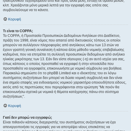
ηλεκτρονικού ταχυδρομείου από και προς άλλα μέλη, ένταξη σε ομάδα μελών,
κλπ. Χρειάζονται μόνο μερικά λεπτά για την εγγραφή σας οπότε σας
συμβουλεύουμε να το κάνετε.
Κορυφή
Τι είναι το COPPA;
Το COPPA, ή Προστασία Προσωπικών Δεδομένων Ανηλίκων στο Διαδίκτυο,
πράξη του 1998, είναι νόμος που απαιτεί από δικτυακούς τόπους οι οποίοι
μπορούν να συλλέγουν πληροφορίες από ανηλίκους κάτω των 13 ετών να
έχουν γραπτή γονική συναίνεση ή κάποια άλλη μέθοδο νομικής επιβεβαίωσης
κηδεμόνα, που να επιτρέπει τη συλλογή προσωπικών δεδομένων από ανήλικο
ηλικίας μικρότερης των 13. Εάν δεν είστε σίγουρος (-η) αν αυτό ισχύει για σας,
όπως κάποιος ο οποίος προσπαθεί να εγγραφεί ή στην ιστοσελίδα που
προσπαθείτε να εγγραφείτε, επικοινωνήστε με νομικό σύμβουλο για βοήθεια.
Παρακαλώ σημειώστε ότι το phpBB Limited και ο ιδιοκτήτης του εν λόγω
συστήματος συζητήσεων δεν μπορεί να δώσει νομική συμβουλή και δεν είναι
ένα σημείο επαφής για ενδοιασμούς νομικού χαρακτήρα οποιουδήποτε είδους,
εκτός από τις περιπτώσεις που περιγράφονται στην ερώτηση “Με ποιόν θα
επικοινωνήσω σχετικά με νομικά ή θέματα κατάχρησης πάνω στο σύστημα
συζητήσεων;”.
Κορυφή
Γιατί δεν μπορώ να εγγραφώ;
Είναι πιθανόν κάποιος διαχειριστής του συστήματος συζητήσεων να έχει
απενεργοποιήσει τις εγγραφές για να αποτρέψει νέους επισκέπτες να