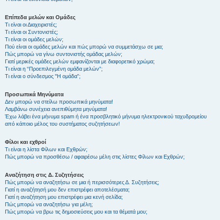
Επίπεδα μελών και Ομάδες
Τι είναι οι Διαχειριστές;
Τι είναι οι Συντονιστές;
Τι είναι οι ομάδες μελών;
Πού είναι οι ομάδες μελών και πώς μπορώ να συμμετάσχω σε μια;
Πώς μπορώ να γίνω συντονιστής ομάδας μελών;
Γιατί μερικές ομάδες μελών εμφανίζονται με διαφορετικό χρώμα;
Τι είναι η “Προεπιλεγμένη ομάδα μελών”;
Τι είναι ο σύνδεσμος "Η ομάδα”;
Προσωπικά Μηνύματα
Δεν μπορώ να στείλω προσωπικά μηνύματα!
Λαμβάνω συνέχεια ανεπιθύμητα μηνύματα!
Έχω λάβει ένα μήνυμα spam ή ένα προσβλητικό μήνυμα ηλεκτρονικού ταχυδρομείου
από κάποιο μέλος του συστήματος συζητήσεων!
Φίλοι και εχθροί
Τι είναι η λίστα Φίλων και Εχθρών;
Πώς μπορώ να προσθέσω / αφαιρέσω μέλη στις λίστες Φίλων και Εχθρών;
Αναζήτηση στις Δ. Συζητήσεις
Πώς μπορώ να αναζητήσω σε μια ή περισσότερες Δ. Συζητήσεις;
Γιατί η αναζήτησή μου δεν επιστρέφει αποτελέσματα;
Γιατί η αναζήτηση μου επιστρέφει μια κενή σελίδα;
Πώς μπορώ να αναζητήσω για μέλη;
Πώς μπορώ να βρω τις δημοσιεύσεις μου και τα θέματά μου;