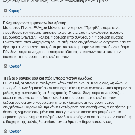
ως άβαταρ και είναι γενικώς μοναδική, προσωπική για κάθε μέλος.
Κορυφή
Πώς μπορώ να εμφανίσω ένα άβαταρ;
Μέσα στον Πίνακα Ελέγχου Μέλους, στην καρτέλα “Προφίλ”, μπορείτε να
προσθέσετε ένα άβαταρ, χρησιμοποιώντας μια από τις ακόλουθες τέσσερις
μεθόδους: Gravatar, Γκαλερί, Φόρτωση από σύνδεσμο ή Φόρτωση άβαταρ.
Εναπόκειται στον διαχειριστή του συστήματος συζητήσεων να ενεργοποιήσει τα
άβαταρ και να επιλέξει τον τρόπο με τον οποίο μπορεί να καταστούν διαθέσιμα.
Εάν δεν μπορείτε να χρησιμοποιήσετε άβαταρ, επικοινωνήστε με κάποιον
διαχειριστή του συστήματος συζητήσεων.
Κορυφή
Τι είναι ο βαθμός μου και πώς μπορώ να τον αλλάξω;
Οι βαθμοί, οι οποίοι εμφανίζονται κάτω από το όνομα μέλους σας, δηλώνουν
τον αριθμό των δημοσιεύσεων που έχετε κάνει ή είναι αναγνωριστικό ορισμένων
μελών, π.χ. συντονιστές και διαχειριστές. Γενικώς, δεν μπορείτε να αλλάξετε
άμεσα το κείμενο οποιουδήποτε βαθμού του συστήματος συζητήσεων
δεδομένου ότι αυτό καθορίζεται από τον διαχειριστή του συστήματος
συζητήσεων. Παρακαλώ μην κάνετε κατάχρηση του συστήματος συζητήσεων με
άσκοπες δημοσιεύσεις μόνο και μόνο για να ανεβάσετε τον βαθμό σας. Τα
περισσότερα συστήματα συζητήσεων δεν το ανέχονται αυτό και ο συντονιστής ή
ο διαχειριστής απλώς θα μειώσει τον αριθμό των δημοσιεύσεων σας.
Κορυφή