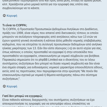
ηλεκτρονικού ταχυδρομείου από και προς άλλα μέλη, ένταξη σε ομάδα μελών,
κλπ. Χρειάζονται μόνο μερικά λεπτά για την εγγραφή σας οπότε σας
συμβουλεύουμε να το κάνετε.
Κορυφή
Τι είναι το COPPA;
Το COPPA, ή Προστασία Προσωπικών Δεδομένων Ανηλίκων στο Διαδίκτυο,
πράξη του 1998, είναι νόμος που απαιτεί από δικτυακούς τόπους οι οποίοι
μπορούν να συλλέγουν πληροφορίες από ανηλίκους κάτω των 13 ετών να
έχουν γραπτή γονική συναίνεση ή κάποια άλλη μέθοδο νομικής επιβεβαίωσης
κηδεμόνα, που να επιτρέπει τη συλλογή προσωπικών δεδομένων από ανήλικο
ηλικίας μικρότερης των 13. Εάν δεν είστε σίγουρος (-η) αν αυτό ισχύει για σας,
όπως κάποιος ο οποίος προσπαθεί να εγγραφεί ή στην ιστοσελίδα που
προσπαθείτε να εγγραφείτε, επικοινωνήστε με νομικό σύμβουλο για βοήθεια.
Παρακαλώ σημειώστε ότι το phpBB Limited και ο ιδιοκτήτης του εν λόγω
συστήματος συζητήσεων δεν μπορεί να δώσει νομική συμβουλή και δεν είναι
ένα σημείο επαφής για ενδοιασμούς νομικού χαρακτήρα οποιουδήποτε είδους,
εκτός από τις περιπτώσεις που περιγράφονται στην ερώτηση “Με ποιόν θα
επικοινωνήσω σχετικά με νομικά ή θέματα κατάχρησης πάνω στο σύστημα
συζητήσεων;”.
Κορυφή
Γιατί δεν μπορώ να εγγραφώ;
Είναι πιθανόν κάποιος διαχειριστής του συστήματος συζητήσεων να έχει
απενεργοποιήσει τις εγγραφές για να αποτρέψει νέους επισκέπτες να