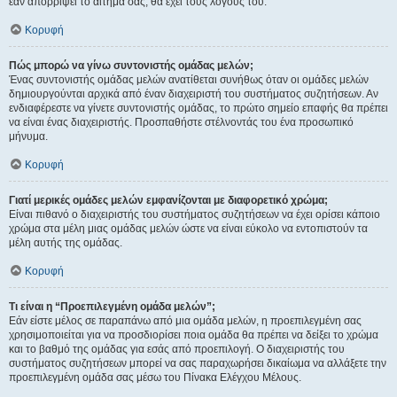
εάν απορρίψει το αίτημα σας, θα έχει τους λόγους του.
Κορυφή
Πώς μπορώ να γίνω συντονιστής ομάδας μελών;
Ένας συντονιστής ομάδας μελών ανατίθεται συνήθως όταν οι ομάδες μελών
δημιουργούνται αρχικά από έναν διαχειριστή του συστήματος συζητήσεων. Αν
ενδιαφέρεστε να γίνετε συντονιστής ομάδας, το πρώτο σημείο επαφής θα πρέπει
να είναι ένας διαχειριστής. Προσπαθήστε στέλνοντάς του ένα προσωπικό
μήνυμα.
Κορυφή
Γιατί μερικές ομάδες μελών εμφανίζονται με διαφορετικό χρώμα;
Είναι πιθανό ο διαχειριστής του συστήματος συζητήσεων να έχει ορίσει κάποιο
χρώμα στα μέλη μιας ομάδας μελών ώστε να είναι εύκολο να εντοπιστούν τα
μέλη αυτής της ομάδας.
Κορυφή
Τι είναι η “Προεπιλεγμένη ομάδα μελών”;
Εάν είστε μέλος σε παραπάνω από μια ομάδα μελών, η προεπιλεγμένη σας
χρησιμοποιείται για να προσδιορίσει ποια ομάδα θα πρέπει να δείξει το χρώμα
και το βαθμό της ομάδας για εσάς από προεπιλογή. Ο διαχειριστής του
συστήματος συζητήσεων μπορεί να σας παραχωρήσει δικαίωμα να αλλάξετε την
προεπιλεγμένη ομάδα σας μέσω του Πίνακα Ελέγχου Μέλους.