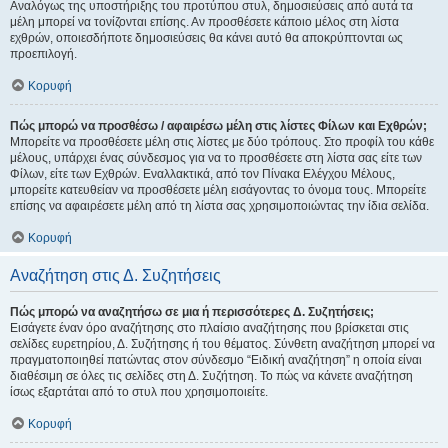
Αναλόγως της υποστήριξης του προτύπου στυλ, δημοσιεύσεις από αυτά τα
μέλη μπορεί να τονίζονται επίσης. Αν προσθέσετε κάποιο μέλος στη λίστα
εχθρών, οποιεσδήποτε δημοσιεύσεις θα κάνει αυτό θα αποκρύπτονται ως
προεπιλογή.
Κορυφή
Πώς μπορώ να προσθέσω / αφαιρέσω μέλη στις λίστες Φίλων και Εχθρών;
Μπορείτε να προσθέσετε μέλη στις λίστες με δύο τρόπους. Στο προφίλ του κάθε
μέλους, υπάρχει ένας σύνδεσμος για να το προσθέσετε στη λίστα σας είτε των
Φίλων, είτε των Εχθρών. Εναλλακτικά, από τον Πίνακα Ελέγχου Μέλους,
μπορείτε κατευθείαν να προσθέσετε μέλη εισάγοντας το όνομα τους. Μπορείτε
επίσης να αφαιρέσετε μέλη από τη λίστα σας χρησιμοποιώντας την ίδια σελίδα.
Κορυφή
Αναζήτηση στις Δ. Συζητήσεις
Πώς μπορώ να αναζητήσω σε μια ή περισσότερες Δ. Συζητήσεις;
Εισάγετε έναν όρο αναζήτησης στο πλαίσιο αναζήτησης που βρίσκεται στις
σελίδες ευρετηρίου, Δ. Συζήτησης ή του θέματος. Σύνθετη αναζήτηση μπορεί να
πραγματοποιηθεί πατώντας στον σύνδεσμο “Ειδική αναζήτηση” η οποία είναι
διαθέσιμη σε όλες τις σελίδες στη Δ. Συζήτηση. Το πώς να κάνετε αναζήτηση
ίσως εξαρτάται από το στυλ που χρησιμοποιείτε.
Κορυφή