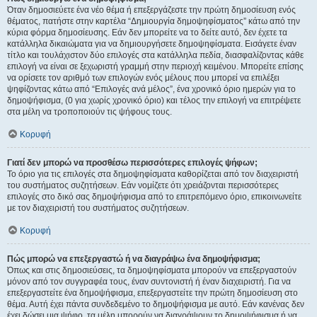
Όταν δημοσιεύετε ένα νέο θέμα ή επεξεργάζεστε την πρώτη δημοσίευση ενός
θέματος, πατήστε στην καρτέλα “Δημιουργία δημοψηφίσματος” κάτω από την
κύρια φόρμα δημοσίευσης. Εάν δεν μπορείτε να το δείτε αυτό, δεν έχετε τα
κατάλληλα δικαιώματα για να δημιουργήσετε δημοψηφίσματα. Εισάγετε έναν
τίτλο και τουλάχιστον δύο επιλογές στα κατάλληλα πεδία, διασφαλίζοντας κάθε
επιλογή να είναι σε ξεχωριστή γραμμή στην περιοχή κειμένου. Μπορείτε επίσης
να ορίσετε τον αριθμό των επιλογών ενός μέλους που μπορεί να επιλέξει
ψηφίζοντας κάτω από “Επιλογές ανά μέλος”, ένα χρονικό όριο ημερών για το
δημοψήφισμα, (0 για χωρίς χρονικό όριο) και τέλος την επιλογή να επιτρέψετε
στα μέλη να τροποποιούν τις ψήφους τους.
Κορυφή
Γιατί δεν μπορώ να προσθέσω περισσότερες επιλογές ψήφων;
Το όριο για τις επιλογές στα δημοψηφίσματα καθορίζεται από τον διαχειριστή
του συστήματος συζητήσεων. Εάν νομίζετε ότι χρειάζονται περισσότερες
επιλογές στο δικό σας δημοψήφισμα από το επιτρεπόμενο όριο, επικοινωνείτε
με τον διαχειριστή του συστήματος συζητήσεων.
Κορυφή
Πώς μπορώ να επεξεργαστώ ή να διαγράψω ένα δημοψήφισμα;
Όπως και στις δημοσιεύσεις, τα δημοψηφίσματα μπορούν να επεξεργαστούν
μόνον από τον συγγραφέα τους, έναν συντονιστή ή έναν διαχειριστή. Για να
επεξεργαστείτε ένα δημοψήφισμα, επεξεργαστείτε την πρώτη δημοσίευση στο
θέμα. Αυτή έχει πάντα συνδεδεμένο το δημοψήφισμα με αυτό. Εάν κανένας δεν
έχει δώσει μια ψήφο, τα μέλη μπορούν να διαγράψουν το δημοψήφισμα ή να