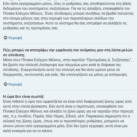
Εάν είστε εγγεγραμμένο μέλος, όλες οι ρυθμίσεις σας αποθηκεύονται στη βάση
δεδομένων του συστήματος συζητήσεων. Για να τις αλλάξετε, επισκεφθείτε τον
Πίνακα Ελέγχου Μέλους. Ένας σύνδεσμος μπορεί συνήθως να βρεθεί πατώντας
στο όνομα μέλους σας στην κορυφή των περισσότερων σελίδων του
συστήματος συζητήσεων. Αυτό το σύστημα θα σας επιτρέψει να αλλάξετε τις
ρυθμίσεις και τις προτιμήσεις σας.
Κορυφή
Πώς μπορώ να αποτρέψω την εμφάνιση του ονόματος μου στη λίστα μελών
σε σύνδεση;
Μέσα στον Πίνακα Ελέγχου Μέλους, στην καρτέλα “Προτιμήσεις Δ. Συζήτησης”,
θα βρείτε την επιλογή
Απόκρυψη των στοιχείων μου κατά τη διάρκεια της
σύνδεσης
. Ενεργοποιήστε αυτή την επιλογή και θα είστε ορατοί μόνο σε
διαχειριστές, συντονιστές και εσάς. Θα υπολογίζεστε ως μέλος με απόκρυψη.
Κορυφή
Η ώρα δεν είναι σωστή!
Είναι πιθανό η ώρα που εμφανίζεται να είναι από διαφορετική ζώνης ώρας από
αυτή στην οποία βρίσκεστε. Εάν αυτή είναι η περίπτωση, επισκεφθείτε τον
Πίνακα Ελέγχου Μέλους και αλλάξτε τη ζώνη ώρας για να ταιριάζει στην περιοχή
σας, π.χ. Λονδίνο, Παρίσι, Νέα Υόρκη, Σίδνεϋ, κλπ. Παρακαλώ σημειώστε ότι η
αλλαγή της ζώνης ώρας, όπως και οι περισσότερες ρυθμίσεις, μπορούν να
γίνουν μόνον από εγγεγραμμένα μέλη. Εάν δεν έχετε εγγραφεί, αυτή είναι μια
καλή ευκαιρία για να το κάνετε.