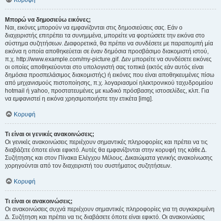
Κορυφή
Μπορώ να δημοσιεύω εικόνες;
Ναι, εικόνες μπορούν να εμφανίζονται στις δημοσιεύσεις σας. Εάν ο
διαχειριστής επιτρέπει τα συνημμένα, μπορείτε να φορτώσετε την εικόνα στο
σύστημα συζητήσεων. Διαφορετικά, θα πρέπει να συνδέσετε με παραπομπή μία
εικόνα η οποία αποθηκεύεται σε έναν δημόσια προσβάσιμο διακομιστή ιστού,
π.χ. http://www.example.com/my-picture.gif. Δεν μπορείτε να συνδέσετε εικόνες
οι οποίες αποθηκεύονται στο υπολογιστή σας τοπικά (εκτός εάν αυτός είναι
δημόσια προσπελάσιμος διακομιστής) ή εικόνες που είναι αποθηκευμένες πίσω
από μηχανισμούς πιστοποίησης, π.χ. λογαριασμοί ηλεκτρονικού ταχυδρομείου
hotmail ή yahoo, προστατευμένες με κωδικό πρόσβασης ιστοσελίδες, κλπ. Για
να εμφανιστεί η εικόνα χρησιμοποιήστε την ετικέτα [img].
Κορυφή
Τι είναι οι γενικές ανακοινώσεις;
Οι γενικές ανακοινώσεις περιέχουν σημαντικές πληροφορίες και πρέπει να τις
διαβάζετε όποτε είναι εφικτό. Αυτές θα εμφανίζονται στην κορυφή της κάθε Δ.
Συζήτησης και στον Πίνακα Ελέγχου Μέλους. Δικαιώματα γενικής ανακοίνωσης
χορηγούνται από τον διαχειριστή του συστήματος συζητήσεων.
Κορυφή
Τι είναι οι ανακοινώσεις;
Οι ανακοινώσεις συχνά περιέχουν σημαντικές πληροφορίες για τη συγκεκριμένη
Δ. Συζήτηση και πρέπει να τις διαβάσετε όποτε είναι εφικτό. Οι ανακοινώσεις