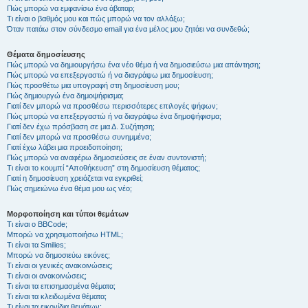
Πώς μπορώ να εμφανίσω ένα άβαταρ;
Τι είναι ο βαθμός μου και πώς μπορώ να τον αλλάξω;
Όταν πατάω στον σύνδεσμο email για ένα μέλος μου ζητάει να συνδεθώ;
Θέματα δημοσίευσης
Πώς μπορώ να δημιουργήσω ένα νέο θέμα ή να δημοσιεύσω μια απάντηση;
Πώς μπορώ να επεξεργαστώ ή να διαγράψω μια δημοσίευση;
Πώς προσθέτω μια υπογραφή στη δημοσίευση μου;
Πώς δημιουργώ ένα δημοψήφισμα;
Γιατί δεν μπορώ να προσθέσω περισσότερες επιλογές ψήφων;
Πώς μπορώ να επεξεργαστώ ή να διαγράψω ένα δημοψήφισμα;
Γιατί δεν έχω πρόσβαση σε μια Δ. Συζήτηση;
Γιατί δεν μπορώ να προσθέσω συνημμένα;
Γιατί έχω λάβει μια προειδοποίηση;
Πώς μπορώ να αναφέρω δημοσιεύσεις σε έναν συντονιστή;
Τι είναι το κουμπί “Αποθήκευση” στη δημοσίευση θέματος;
Γιατί η δημοσίευση χρειάζεται να εγκριθεί;
Πώς σημειώνω ένα θέμα μου ως νέο;
Μορφοποίηση και τύποι θεμάτων
Τι είναι ο BBCode;
Μπορώ να χρησιμοποιήσω HTML;
Τι είναι τα Smilies;
Μπορώ να δημοσιεύω εικόνες;
Τι είναι οι γενικές ανακοινώσεις;
Τι είναι οι ανακοινώσεις;
Τι είναι τα επισημασμένα θέματα;
Τι είναι τα κλειδωμένα θέματα;
Τι είναι τα εικονίδια θεμάτων;