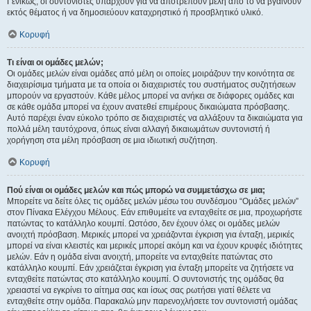
Γενικώς, οι συντονιστές υπάρχουν για να αποτρέπουν μέλη από το να βγαίνουν
εκτός θέματος ή να δημοσιεύουν καταχρηστικό ή προσβλητικό υλικό.
Κορυφή
Τι είναι οι ομάδες μελών;
Οι ομάδες μελών είναι ομάδες από μέλη οι οποίες μοιράζουν την κοινότητα σε
διαχειρίσιμα τμήματα με τα οποία οι διαχειριστές του συστήματος συζητήσεων
μπορούν να εργαστούν. Κάθε μέλος μπορεί να ανήκει σε διάφορες ομάδες και
σε κάθε ομάδα μπορεί να έχουν ανατεθεί επιμέρους δικαιώματα πρόσβασης.
Αυτό παρέχει έναν εύκολο τρόπο σε διαχειριστές να αλλάξουν τα δικαιώματα για
πολλά μέλη ταυτόχρονα, όπως είναι αλλαγή δικαιωμάτων συντονιστή ή
χορήγηση στα μέλη πρόσβαση σε μια ιδιωτική συζήτηση.
Κορυφή
Πού είναι οι ομάδες μελών και πώς μπορώ να συμμετάσχω σε μια;
Μπορείτε να δείτε όλες τις ομάδες μελών μέσω του συνδέσμου “Ομάδες μελών”
στον Πίνακα Ελέγχου Μέλους. Εάν επιθυμείτε να ενταχθείτε σε μια, προχωρήστε
πατώντας το κατάλληλο κουμπί. Ωστόσο, δεν έχουν όλες οι ομάδες μελών
ανοιχτή πρόσβαση. Μερικές μπορεί να χρειάζονται έγκριση για ένταξη, μερικές
μπορεί να είναι κλειστές και μερικές μπορεί ακόμη και να έχουν κρυφές ιδιότητες
μελών. Εάν η ομάδα είναι ανοιχτή, μπορείτε να ενταχθείτε πατώντας στο
κατάλληλο κουμπί. Εάν χρειάζεται έγκριση για ένταξη μπορείτε να ζητήσετε να
ενταχθείτε πατώντας στο κατάλληλο κουμπί. Ο συντονιστής της ομάδας θα
χρειαστεί να εγκρίνει το αίτημα σας και ίσως σας ρωτήσει γιατί θέλετε να
ενταχθείτε στην ομάδα. Παρακαλώ μην παρενοχλήσετε τον συντονιστή ομάδας