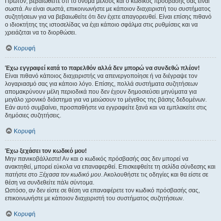
Πρώτον, βεβαιωθείτε ότι το όνομα μέλους και ο κωδικός πρόσβασής σας είναι
σωστά. Αν είναι σωστά, επικοινωνήστε με κάποιον διαχειριστή του συστήματος
συζητήσεων για να βεβαιωθείτε ότι δεν έχετε απαγορευθεί. Είναι επίσης πιθανό
ο ιδιοκτήτης της ιστοσελίδας να έχει κάποιο σφάλμα στις ρυθμίσεις και να
χρειάζεται να το διορθώσει.
Κορυφή
Έχω εγγραφεί κατά το παρελθόν αλλά δεν μπορώ να συνδεθώ πλέον!
Είναι πιθανό κάποιος διαχειριστής να απενεργοποίησε ή να διέγραψε τον
λογαριασμό σας για κάποιο λόγο. Επίσης, πολλά συστήματα συζητήσεων
απομακρύνουν μέλη περιοδικά που δεν έχουν δημοσιεύσει μηνύματα για
μεγάλο χρονικό διάστημα για να μειώσουν το μέγεθος της βάσης δεδομένων.
Εάν αυτό συμβαίνει, προσπαθήστε να εγγραφείτε ξανά και να εμπλακείτε στις
δημόσιες συζητήσεις.
Κορυφή
Έχω ξεχάσει τον κωδικό μου!
Μην πανικοβάλλεστε! Αν και ο κωδικός πρόσβασής σας δεν μπορεί να
ανακτηθεί, μπορεί εύκολα να επαναφερθεί. Επισκεφθείτε τη σελίδα σύνδεσης και
πατήστε στο
Ξέχασα τον κωδικό μου
. Ακολουθήστε τις οδηγίες και θα είστε σε
θέση να συνδεθείτε πάλι σύντομα.
Ωστόσο, αν δεν είστε σε θέση να επαναφέρετε τον κωδικό πρόσβασής σας,
επικοινωνήστε με κάποιον διαχειριστή του συστήματος συζητήσεων.
Κορυφή