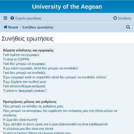
University of the Aegean
Συχνές ερωτήσεις
Σύνδεση
Α
Board
Συνήθεις ερωτήσεις
ν
Συνήθεις ερωτήσεις
α
ζ
Θέματα σύνδεσης και εγγραφής
Γιατί πρέπει να εγγραφώ;
ή
Τι είναι το COPPA;
τ
Γιατί δεν μπορώ να εγγραφώ;
Έχω κάνει εγγραφή, αλλά δεν μπορώ να συνδεθώ!
η
Γιατί δεν μπορώ να συνδεθώ;
Έχω εγγραφεί κατά το παρελθόν αλλά δεν μπορώ να συνδεθώ πλέον!
σ
Έχω ξεχάσει τον κωδικό μου!
η
Γιατί αποσυνδέομαι αυτόματα;
Τι κάνει η “Διαγραφή cookies”;
Προτιμήσεις μέλους και ρυθμίσεις
Πώς μπορώ να αλλάξω τις ρυθμίσεις μου;
Πώς μπορώ να αποτρέψω την εμφάνιση του ονόματος μου στη λίστα μελών σε
σύνδεση;
Η ώρα δεν είναι σωστή!
Έχω αλλάξει τη ζώνη ώρας και η ώρα εξακολουθεί να είναι λανθασμένη!
Η γλώσσα μου δεν είναι στη λίστα!
Τι είναι οι εικόνες δίπλα στο όνομα χρήστη μου;