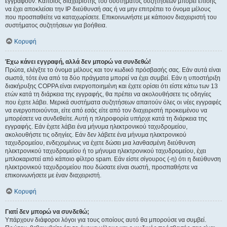
εγγραφούν. Κάποιος διαχειριστής του συστήματος συζητήσεων μπορεί επίσης
να έχει αποκλείσει την IP διεύθυνσή σας ή να μην επιτρέπει το όνομα μέλους
που προσπαθείτε να καταχωρίσετε. Επικοινωνήστε με κάποιον διαχειριστή του
συστήματος συζητήσεων για βοήθεια.
Κορυφή
Έχω κάνει εγγραφή, αλλά δεν μπορώ να συνδεθώ!
Πρώτα, ελέγξτε το όνομα μέλους και τον κωδικό πρόσβασής σας. Εάν αυτά είναι
σωστά, τότε ένα από τα δύο πράγματα μπορεί να έχει συμβεί. Εάν η υποστήριξη
διακήρυξης COPPA είναι ενεργοποιημένη και έχετε ορίσει ότι είστε κάτω των 13
ετών κατά τη διάρκεια της εγγραφής, θα πρέπει να ακολουθήσετε τις οδηγίες
που έχετε λάβει. Μερικά συστήματα συζητήσεων απαιτούν όλες οι νέες εγγραφές
να ενεργοποιούνται, είτε από εσάς είτε από τον διαχειριστή προκειμένου να
μπορέσετε να συνδεθείτε. Αυτή η πληροφορία υπήρχε κατά τη διάρκεια της
εγγραφής. Εάν έχετε λάβει ένα μήνυμα ηλεκτρονικού ταχυδρομείου,
ακολουθήστε τις οδηγίες. Εάν δεν λάβετε ένα μήνυμα ηλεκτρονικού
ταχυδρομείου, ενδεχομένως να έχετε δώσει μια λανθασμένη διεύθυνση
ηλεκτρονικού ταχυδρομείου ή το μήνυμα ηλεκτρονικού ταχυδρομείου, έχει
μπλοκαριστεί από κάποιο φίλτρο spam. Εάν είστε σίγουρος (-η) ότι η διεύθυνση
ηλεκτρονικού ταχυδρομείου που δώσατε είναι σωστή, προσπαθήστε να
επικοινωνήσετε με έναν διαχειριστή.
Κορυφή
Γιατί δεν μπορώ να συνδεθώ;
Υπάρχουν διάφοροι λόγοι για τους οποίους αυτό θα μπορούσε να συμβεί.