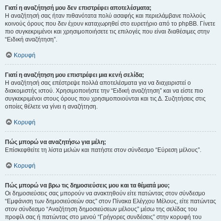
Γιατί η αναζήτησή μου δεν επιστρέφει αποτελέσματα;
Η αναζήτησή σας ήταν πιθανότατα πολύ ασαφής και περιελάμβανε πολλούς
κοινούς όρους που δεν έχουν καταχωρηθεί στο ευρετήριο από το phpBB. Γίνετε
πιο συγκεκριμένοι και χρησιμοποιήσετε τις επιλογές που είναι διαθέσιμες στην
“Ειδική αναζήτηση”.
Κορυφή
Γιατί η αναζήτηση μου επιστρέφει μια κενή σελίδα;
Η αναζήτησή σας επέστρεψε πολλά αποτελέσματα για να διαχειριστεί ο
διακομιστής ιστού. Χρησιμοποιήστε την “Ειδική αναζήτηση” και να είστε πιο
συγκεκριμένοι στους όρους που χρησιμοποιούνται και τις Δ. Συζητήσεις στις
οποίες θέλετε να γίνει η αναζήτηση.
Κορυφή
Πώς μπορώ να αναζητήσω για μέλη;
Επίσκεφθείτε τη λίστα μελών και πατήστε στον σύνδεσμο “Εύρεση μέλους”.
Κορυφή
Πώς μπορώ να βρω τις δημοσιεύσεις μου και τα θέματά μου;
Οι δημοσιεύσεις σας μπορούν να ανακτηθούν είτε πατώντας στον σύνδεσμο
“Εμφάνιση των δημοσιεύσεών σας” στον Πίνακα Ελέγχου Μέλους, είτε πατώντας
στον σύνδεσμο “Αναζήτηση δημοσιεύσεων μέλους” μέσω της σελίδας του
προφίλ σας ή πατώντας στο μενού “Γρήγορες συνδέσεις” στην κορυφή του