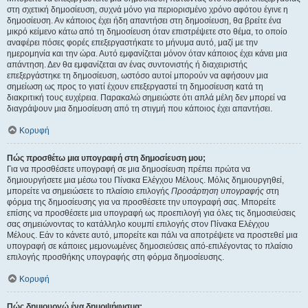
στη σχετική δημοσίευση, συχνά μόνο για περιορισμένο χρόνο αφότου έγινε η
δημοσίευση. Αν κάποιος έχει ήδη απαντήσει στη δημοσίευση, θα βρείτε ένα
μικρό κείμενο κάτω από τη δημοσίευση όταν επιστρέψετε στο θέμα, το οποίο
αναφέρει πόσες φορές επεξεργαστήκατε το μήνυμα αυτό, μαζί με την
ημερομηνία και την ώρα. Αυτό εμφανίζεται μόνον όταν κάποιος έχει κάνει μια
απάντηση. Δεν θα εμφανίζεται αν ένας συντονιστής ή διαχειριστής
επεξεργάστηκε τη δημοσίευση, ωστόσο αυτοί μπορούν να αφήσουν μια
σημείωση ως προς το γιατί έχουν επεξεργαστεί τη δημοσίευση κατά τη
διακριτική τους ευχέρεια. Παρακαλώ σημειώστε ότι απλά μέλη δεν μπορεί να
διαγράψουν μια δημοσίευση από τη στιγμή που κάποιος έχει απαντήσει.
Κορυφή
Πώς προσθέτω μια υπογραφή στη δημοσίευση μου;
Για να προσθέσετε υπογραφή σε μια δημοσίευση πρέπει πρώτα να
δημιουργήσετε μια μέσω του Πίνακα Ελέγχου Μέλους. Μόλις δημιουργηθεί,
μπορείτε να σημειώσετε το πλαίσιο επιλογής
Προσάρτηση υπογραφής
στη
φόρμα της δημοσίευσης για να προσθέσετε την υπογραφή σας. Μπορείτε
επίσης να προσθέσετε μια υπογραφή ως προεπιλογή για όλες τις δημοσιεύσεις
σας σημειώνοντας το κατάλληλο κουμπί επιλογής στον Πίνακα Ελέγχου
Μέλους. Εάν το κάνετε αυτό, μπορείτε και πάλι να αποτρέψετε να προστεθεί μια
υπογραφή σε κάποιες μεμονωμένες δημοσιεύσεις από-επιλέγοντας το πλαίσιο
επιλογής προσθήκης υπογραφής στη φόρμα δημοσίευσης.
Κορυφή
Πώς δημιουργώ ένα δημοψήφισμα;