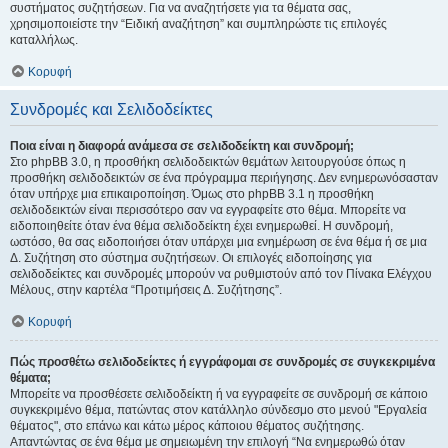
συστήματος συζητήσεων. Για να αναζητήσετε για τα θέματα σας,
χρησιμοποιείστε την “Ειδική αναζήτηση” και συμπληρώστε τις επιλογές
καταλλήλως.
Κορυφή
Συνδρομές και Σελιδοδείκτες
Ποια είναι η διαφορά ανάμεσα σε σελιδοδείκτη και συνδρομή;
Στο phpBB 3.0, η προσθήκη σελιδοδεικτών θεμάτων λειτουργούσε όπως η
προσθήκη σελιδοδεικτών σε ένα πρόγραμμα περιήγησης. Δεν ενημερωνόσασταν
όταν υπήρχε μια επικαιροποίηση. Όμως στο phpBB 3.1 η προσθήκη
σελιδοδεικτών είναι περισσότερο σαν να εγγραφείτε στο θέμα. Μπορείτε να
ειδοποιηθείτε όταν ένα θέμα σελιδοδείκτη έχει ενημερωθεί. Η συνδρομή,
ωστόσο, θα σας ειδοποιήσει όταν υπάρχει μια ενημέρωση σε ένα θέμα ή σε μια
Δ. Συζήτηση στο σύστημα συζητήσεων. Οι επιλογές ειδοποίησης για
σελιδοδείκτες και συνδρομές μπορούν να ρυθμιστούν από τον Πίνακα Ελέγχου
Μέλους, στην καρτέλα “Προτιμήσεις Δ. Συζήτησης”.
Κορυφή
Πώς προσθέτω σελιδοδείκτες ή εγγράφομαι σε συνδρομές σε συγκεκριμένα
θέματα;
Μπορείτε να προσθέσετε σελιδοδείκτη ή να εγγραφείτε σε συνδρομή σε κάποιο
συγκεκριμένο θέμα, πατώντας στον κατάλληλο σύνδεσμο στο μενού "Εργαλεία
θέματος", στο επάνω και κάτω μέρος κάποιου θέματος συζήτησης.
Απαντώντας σε ένα θέμα με σημειωμένη την επιλογή “Να ενημερωθώ όταν