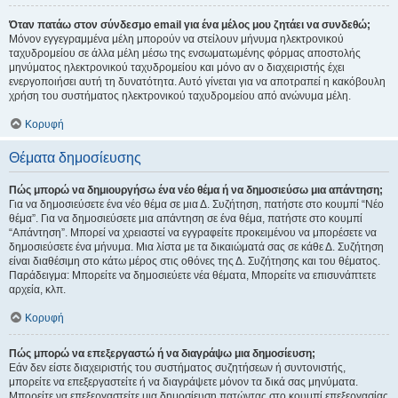
Όταν πατάω στον σύνδεσμο email για ένα μέλος μου ζητάει να συνδεθώ;
Μόνον εγγεγραμμένα μέλη μπορούν να στείλουν μήνυμα ηλεκτρονικού
ταχυδρομείου σε άλλα μέλη μέσω της ενσωματωμένης φόρμας αποστολής
μηνύματος ηλεκτρονικού ταχυδρομείου και μόνο αν ο διαχειριστής έχει
ενεργοποιήσει αυτή τη δυνατότητα. Αυτό γίνεται για να αποτραπεί η κακόβουλη
χρήση του συστήματος ηλεκτρονικού ταχυδρομείου από ανώνυμα μέλη.
Κορυφή
Θέματα δημοσίευσης
Πώς μπορώ να δημιουργήσω ένα νέο θέμα ή να δημοσιεύσω μια απάντηση;
Για να δημοσιεύσετε ένα νέο θέμα σε μια Δ. Συζήτηση, πατήστε στο κουμπί “Νέο
θέμα”. Για να δημοσιεύσετε μια απάντηση σε ένα θέμα, πατήστε στο κουμπί
“Απάντηση”. Μπορεί να χρειαστεί να εγγραφείτε προκειμένου να μπορέσετε να
δημοσιεύσετε ένα μήνυμα. Μια λίστα με τα δικαιώματά σας σε κάθε Δ. Συζήτηση
είναι διαθέσιμη στο κάτω μέρος στις οθόνες της Δ. Συζήτησης και του θέματος.
Παράδειγμα: Μπορείτε να δημοσιεύετε νέα θέματα, Μπορείτε να επισυνάπτετε
αρχεία, κλπ.
Κορυφή
Πώς μπορώ να επεξεργαστώ ή να διαγράψω μια δημοσίευση;
Εάν δεν είστε διαχειριστής του συστήματος συζητήσεων ή συντονιστής,
μπορείτε να επεξεργαστείτε ή να διαγράψετε μόνον τα δικά σας μηνύματα.
Μπορείτε να επεξεργαστείτε μια δημοσίευση πατώντας στο κουμπί επεξεργασίας