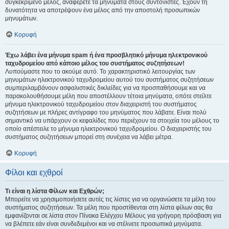
συγκεκριμένο μέλος, αναφέρετε τα μηνύματα στους συντονιστές. Έχουν τη
δυνατότητα να αποτρέψουν ένα μέλος από την αποστολή προσωπικών
μηνυμάτων.
Κορυφή
Έχω λάβει ένα μήνυμα spam ή ένα προσβλητικό μήνυμα ηλεκτρονικού
ταχυδρομείου από κάποιο μέλος του συστήματος συζητήσεων!
Λυπούμαστε που το ακούμε αυτό. Το χαρακτηριστικό λειτουργίας των
μηνυμάτων ηλεκτρονικού ταχυδρομείου αυτού του συστήματος συζητήσεων
συμπεριλαμβάνουν ασφαλιστικές δικλείδες για να προσπαθήσουμε και να
παρακολουθήσουμε μέλη που αποστέλλουν τέτοια μηνύματα, οπότε στείλτε
μήνυμα ηλεκτρονικού ταχυδρομείου στον διαχειριστή του συστήματος
συζητήσεων με πλήρες αντίγραφο του μηνύματος που λάβατε. Είναι πολύ
σημαντικό να υπάρχουν οι κεφαλίδες που περιέχουν τα στοιχεία του μέλους το
οποίο απέστειλε το μήνυμα ηλεκτρονικού ταχυδρομείου. Ο διαχειριστής του
συστήματος συζητήσεων μπορεί στη συνέχεια να λάβει μέτρα.
Κορυφή
Φίλοι και εχθροί
Τι είναι η λίστα Φίλων και Εχθρών;
Μπορείτε να χρησιμοποιήσετε αυτές τις λίστες για να οργανώσετε τα μέλη του
συστήματος συζητήσεων. Τα μέλη που προστίθενται στη λίστα φίλων σας θα
εμφανίζονται σε λίστα στον Πίνακα Ελέγχου Μέλους για γρήγορη πρόσβαση για
να βλέπετε εάν είναι συνδεδεμένοι και να στέλνετε προσωπικά μηνύματα.