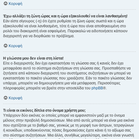
Κορυφή
Έχω αλλάξει τη ζώνη ώρας και η ώρα εξακολουθεί να είναι λανθασμένη!
Εάν είστε σίγουρος (-η) ότι έχετε ρυθμίσει τη ζώνη ώρας σωστά και η ώρα
εξακολουθεί να είναι λανθασμένη, τότε ή ώρα που είναι αποθηκευμένη στο
ρολόι του διακομιστή είναι εσφαλμένη. Παρακαλώ να ειδοποιήσετε κάποιον
διαχειριστή για να διορθώσει το πρόβλημα.
Κορυφή
Η γλώσσα μου δεν είναι στη λίστα!
Είτε ο διαχειριστής δεν έχει εγκαταστήσει τη γλώσσα σας ή κανείς δεν έχει
μεταφράσει αυτό το σύστημα συζητήσεων στη γλώσσα σας. Προσπαθήστε να
ζητήσετε από κάποιον διαχειριστή του συστήματος συζητήσεων αν μπορεί να
εγκαταστήσει το πακέτο γλώσσας που χρειάζεστε. Εάν το πακέτο γλώσσας δεν
υπάρχει, μπορείτε να δημιουργήσετε μια νέα μετάφραση. Περισσότερες
πληροφορίες μπορείτε να βρείτε στην ιστοσελίδα του
phpBB
®.
Κορυφή
Τι είναι οι εικόνες δίπλα στο όνομα χρήστη μου;
Υπάρχουν δύο εικόνες οι οποίες μπορεί να εμφανιστούν μαζί με το όνομα
μέλους στην προβολή δημοσιεύσεων. Μια από αυτές μπορεί να είναι μια εικόνα
που σχετίζεται με το βαθμό σας, γενικώς με τη μορφή των άστρων, τετραγώνων
ή κουκίδων, υποδεικνύοντας πόσες δημοσιεύσεις έχετε κάνει ή το αξίωμα σας
στο σύστημα συζητήσεων. Μια άλλη, συνήθως μεγαλύτερη, εικόνα είναι γνωστή