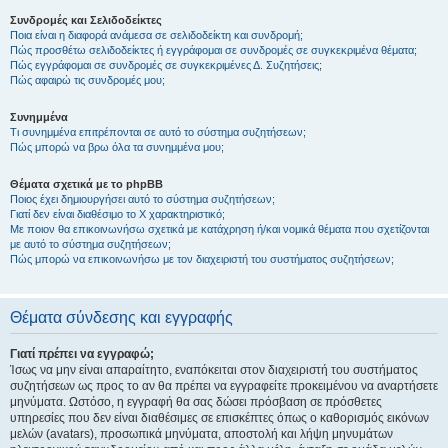
Συνδρομές και Σελιδοδείκτες
Ποια είναι η διαφορά ανάμεσα σε σελιδοδείκτη και συνδρομή;
Πώς προσθέτω σελιδοδείκτες ή εγγράφομαι σε συνδρομές σε συγκεκριμένα θέματα;
Πώς εγγράφομαι σε συνδρομές σε συγκεκριμένες Δ. Συζητήσεις;
Πώς αφαιρώ τις συνδρομές μου;
Συνημμένα
Τι συνημμένα επιτρέπονται σε αυτό το σύστημα συζητήσεων;
Πώς μπορώ να βρω όλα τα συνημμένα μου;
Θέματα σχετικά με το phpBB
Ποιος έχει δημιουργήσει αυτό το σύστημα συζητήσεων;
Γιατί δεν είναι διαθέσιμο το Χ χαρακτηριστικό;
Με ποιον θα επικοινωνήσω σχετικά με κατάχρηση ή/και νομικά θέματα που σχετίζονται
με αυτό το σύστημα συζητήσεων;
Πώς μπορώ να επικοινωνήσω με τον διαχειριστή του συστήματος συζητήσεων;
Θέματα σύνδεσης και εγγραφής
Γιατί πρέπει να εγγραφώ;
Ίσως να μην είναι απαραίτητο, εναπόκειται στον διαχειριστή του συστήματος
συζητήσεων ως προς το αν θα πρέπει να εγγραφείτε προκειμένου να αναρτήσετε
μηνύματα. Ωστόσο, η εγγραφή θα σας δώσει πρόσβαση σε πρόσθετες
υπηρεσίες που δεν είναι διαθέσιμες σε επισκέπτες όπως ο καθορισμός εικόνων
μελών (avatars), προσωπικά μηνύματα, αποστολή και λήψη μηνυμάτων