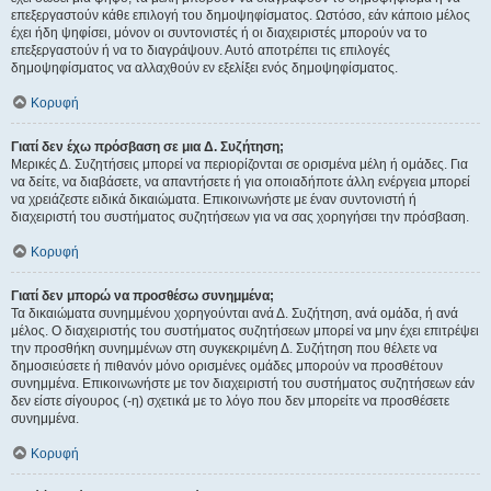
επεξεργαστούν κάθε επιλογή του δημοψηφίσματος. Ωστόσο, εάν κάποιο μέλος
έχει ήδη ψηφίσει, μόνον οι συντονιστές ή οι διαχειριστές μπορούν να το
επεξεργαστούν ή να το διαγράψουν. Αυτό αποτρέπει τις επιλογές
δημοψηφίσματος να αλλαχθούν εν εξελίξει ενός δημοψηφίσματος.
Κορυφή
Γιατί δεν έχω πρόσβαση σε μια Δ. Συζήτηση;
Μερικές Δ. Συζητήσεις μπορεί να περιορίζονται σε ορισμένα μέλη ή ομάδες. Για
να δείτε, να διαβάσετε, να απαντήσετε ή για οποιαδήποτε άλλη ενέργεια μπορεί
να χρειάζεστε ειδικά δικαιώματα. Επικοινωνήστε με έναν συντονιστή ή
διαχειριστή του συστήματος συζητήσεων για να σας χορηγήσει την πρόσβαση.
Κορυφή
Γιατί δεν μπορώ να προσθέσω συνημμένα;
Τα δικαιώματα συνημμένου χορηγούνται ανά Δ. Συζήτηση, ανά ομάδα, ή ανά
μέλος. Ο διαχειριστής του συστήματος συζητήσεων μπορεί να μην έχει επιτρέψει
την προσθήκη συνημμένων στη συγκεκριμένη Δ. Συζήτηση που θέλετε να
δημοσιεύσετε ή πιθανόν μόνο ορισμένες ομάδες μπορούν να προσθέτουν
συνημμένα. Επικοινωνήστε με τον διαχειριστή του συστήματος συζητήσεων εάν
δεν είστε σίγουρος (-η) σχετικά με το λόγο που δεν μπορείτε να προσθέσετε
συνημμένα.
Κορυφή