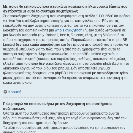
Με ποιον θα επικοινωνήσω σχετικά με κατάχρηση ή/και νομικά θέματα που
σχετίζονται με αυτό το σύστημα συζητήσεων;
Σε οποιονδήποτε διαχειριστή που αναγράφεται στη σελίδα “Η Ομάδα” θα πρέπει
να είναι ένα κατάλληλο σημείο επαφής για τις καταγγελίες σας. Εάν αυτός
εξακολουθεί να μην ανταποκρίνεται τότε θα πρέπει να επικοινωνήσετε με τον
ιδιοκτήτη του domain (κάντε μια
whois αναζήτηση
) ή, εάν αυτός λειτουργεί σε
μια δωρεάν υπηρεσία (π.χ. Yahoo !, free.fr, f2s.com, κλπ), με τη διοίκηση ή το
τμήμα καταχρήσεων της υπηρεσίας αυτής. Παρακαλώ σημειώστε ότι το phpBB
Limited
δεν έχει καμία αρμοδιότητα
και δεν μπορεί με οποιονδήποτε τρόπο να
θεωρηθεί υπεύθυνο για το πώς, πού ή από ποιον χρησιμοποιείται αυτό το
σύστημα συζητήσεων. Μην επικοινωνείτε με το phpBB Limited σχετικά με
οποιαδήποτε νομικό (παύσης και παράλειψης, ευθύνης, συκοφαντικό σχόλιο,
κλπ.) ζήτημα το οποίο
δεν σχετίζεται άμεσα
με την ιστοσελίδα phpBB.com ή το
διακριτικό λογισμικό του ιδίου του phpBB. Εάν αποστείλετε μήνυμα
ηλεκτρονικού ταχυδρομείου στο phpBB Limited σχετικά
με οποιοδήποτε τρίτο
μέρος
χρήσης αυτού του λογισμικού θα πρέπει να αναμένετε μια αρνητική ή και
καμία ανταπόκριση.
Κορυφή
Πώς μπορώ να επικοινωνήσω με τον διαχειριστή του συστήματος
συζητήσεων;
Όλα τα μέλη του συστήματος συζητήσεων μπορούν να χρησιμοποιούν τη
φόρμα “Επικοινωνήστε μαζί μας”, εάν η επιλογή είναι ενεργοποιημένη από τον
διαχειριστή του συστήματος συζητήσεων.
Τα μέλη του συστήματος συζητήσεων μπορούν επίσης να χρησιμοποιούν τον
σύνδεσμο “Η ομάδα”.