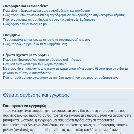
Συνδρομές και Σελιδοδείκτες
Ποια είναι η διαφορά ανάμεσα σε σελιδοδείκτη και συνδρομή;
Πώς προσθέτω σελιδοδείκτες ή εγγράφομαι σε συνδρομές σε συγκεκριμένα θέματα;
Πώς εγγράφομαι σε συνδρομές σε συγκεκριμένες Δ. Συζητήσεις;
Πώς αφαιρώ τις συνδρομές μου;
Συνημμένα
Τι συνημμένα επιτρέπονται σε αυτό το σύστημα συζητήσεων;
Πώς μπορώ να βρω όλα τα συνημμένα μου;
Θέματα σχετικά με το phpBB
Ποιος έχει δημιουργήσει αυτό το σύστημα συζητήσεων;
Γιατί δεν είναι διαθέσιμο το Χ χαρακτηριστικό;
Με ποιον θα επικοινωνήσω σχετικά με κατάχρηση ή/και νομικά θέματα που σχετίζονται
με αυτό το σύστημα συζητήσεων;
Πώς μπορώ να επικοινωνήσω με τον διαχειριστή του συστήματος συζητήσεων;
Θέματα σύνδεσης και εγγραφής
Γιατί πρέπει να εγγραφώ;
Ίσως να μην είναι απαραίτητο, εναπόκειται στον διαχειριστή του συστήματος
συζητήσεων ως προς το αν θα πρέπει να εγγραφείτε προκειμένου να αναρτήσετε
μηνύματα. Ωστόσο, η εγγραφή θα σας δώσει πρόσβαση σε πρόσθετες
υπηρεσίες που δεν είναι διαθέσιμες σε επισκέπτες όπως ο καθορισμός εικόνων
μελών (avatars), προσωπικά μηνύματα, αποστολή και λήψη μηνυμάτων