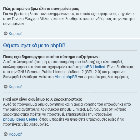
Πώς μπορώ να βρω όλα τα συνημμένα μου;
Για να βρείτε τη λίστα των συνημμένων σας τα οποία έχετε φορτώσει, πηγαίνετε
στον Πίνακα Ελέγχου Μέλους και ακολουθήστε τους συνδέσμους στην ενότητα
συνημμένων.
Κορυφή
Θέματα σχετικά με το phpBB
Ποιος έχει δημιουργήσει αυτό το σύστημα συζητήσεων;
Αυτό το λογισμικό (στη μη τροποποιημένη του έκδοση) έχει υλοποιηθεί,
κυκλοφορήσει και είναι κατοχυρωμένο από το
phpBB Limited
. Είναι διαθέσιμο
υπό την GNU General Public License, έκδοση 2 (GPL-2.0) και μπορεί να
διανεμηθεί ελεύθερα. Δείτε στο
About phpBB
για περισσότερες λεπτομέρειες.
Κορυφή
Γιατί δεν είναι διαθέσιμο το Χ χαρακτηριστικό;
Αυτό το πρόγραμμα δημιουργήθηκε και η άδεια χρήσης του αποδόθηκε από
την ομάδα ανάπτυξης λογισμικού phpBB Limited. Εάν νομίζετε ότι κάποιο
χαρακτηριστικό πρέπει να προστεθεί, επισκεφθείτε την ιστοσελίδα
phpBB Ideas Centre
, όπου μπορείτε να ψηφίσετε υπάρχουσες ιδέες ή να
προτείνετε νέες λειτουργίες.
Κορυφή