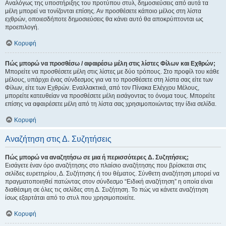
Αναλόγως της υποστήριξης του προτύπου στυλ, δημοσιεύσεις από αυτά τα
μέλη μπορεί να τονίζονται επίσης. Αν προσθέσετε κάποιο μέλος στη λίστα
εχθρών, οποιεσδήποτε δημοσιεύσεις θα κάνει αυτό θα αποκρύπτονται ως
προεπιλογή.
Κορυφή
Πώς μπορώ να προσθέσω / αφαιρέσω μέλη στις λίστες Φίλων και Εχθρών;
Μπορείτε να προσθέσετε μέλη στις λίστες με δύο τρόπους. Στο προφίλ του κάθε
μέλους, υπάρχει ένας σύνδεσμος για να το προσθέσετε στη λίστα σας είτε των
Φίλων, είτε των Εχθρών. Εναλλακτικά, από τον Πίνακα Ελέγχου Μέλους,
μπορείτε κατευθείαν να προσθέσετε μέλη εισάγοντας το όνομα τους. Μπορείτε
επίσης να αφαιρέσετε μέλη από τη λίστα σας χρησιμοποιώντας την ίδια σελίδα.
Κορυφή
Αναζήτηση στις Δ. Συζητήσεις
Πώς μπορώ να αναζητήσω σε μια ή περισσότερες Δ. Συζητήσεις;
Εισάγετε έναν όρο αναζήτησης στο πλαίσιο αναζήτησης που βρίσκεται στις
σελίδες ευρετηρίου, Δ. Συζήτησης ή του θέματος. Σύνθετη αναζήτηση μπορεί να
πραγματοποιηθεί πατώντας στον σύνδεσμο “Ειδική αναζήτηση” η οποία είναι
διαθέσιμη σε όλες τις σελίδες στη Δ. Συζήτηση. Το πώς να κάνετε αναζήτηση
ίσως εξαρτάται από το στυλ που χρησιμοποιείτε.
Κορυφή