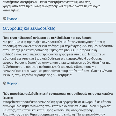
συστήματος συζητήσεων. Για να αναζητήσετε για τα θέματα σας,
χρησιμοποιείστε την “Ειδική αναζήτηση” και συμπληρώστε τις επιλογές
καταλλήλως.
Κορυφή
Συνδρομές και Σελιδοδείκτες
Ποια είναι η διαφορά ανάμεσα σε σελιδοδείκτη και συνδρομή;
Στο phpBB 3.0, η προσθήκη σελιδοδεικτών θεμάτων λειτουργούσε όπως η
προσθήκη σελιδοδεικτών σε ένα πρόγραμμα περιήγησης. Δεν ενημερωνόσασταν
όταν υπήρχε μια επικαιροποίηση. Όμως στο phpBB 3.1 η προσθήκη
σελιδοδεικτών είναι περισσότερο σαν να εγγραφείτε στο θέμα. Μπορείτε να
ειδοποιηθείτε όταν ένα θέμα σελιδοδείκτη έχει ενημερωθεί. Η συνδρομή,
ωστόσο, θα σας ειδοποιήσει όταν υπάρχει μια ενημέρωση σε ένα θέμα ή σε μια
Δ. Συζήτηση στο σύστημα συζητήσεων. Οι επιλογές ειδοποίησης για
σελιδοδείκτες και συνδρομές μπορούν να ρυθμιστούν από τον Πίνακα Ελέγχου
Μέλους, στην καρτέλα “Προτιμήσεις Δ. Συζήτησης”.
Κορυφή
Πώς προσθέτω σελιδοδείκτες ή εγγράφομαι σε συνδρομές σε συγκεκριμένα
θέματα;
Μπορείτε να προσθέσετε σελιδοδείκτη ή να εγγραφείτε σε συνδρομή σε κάποιο
συγκεκριμένο θέμα, πατώντας στον κατάλληλο σύνδεσμο στο μενού "Εργαλεία
θέματος", στο επάνω και κάτω μέρος κάποιου θέματος συζήτησης.
Απαντώντας σε ένα θέμα με σημειωμένη την επιλογή “Να ενημερωθώ όταν