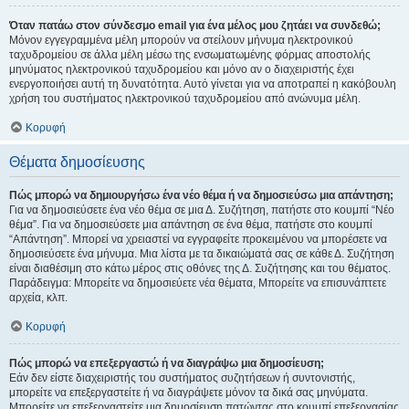
Όταν πατάω στον σύνδεσμο email για ένα μέλος μου ζητάει να συνδεθώ;
Μόνον εγγεγραμμένα μέλη μπορούν να στείλουν μήνυμα ηλεκτρονικού
ταχυδρομείου σε άλλα μέλη μέσω της ενσωματωμένης φόρμας αποστολής
μηνύματος ηλεκτρονικού ταχυδρομείου και μόνο αν ο διαχειριστής έχει
ενεργοποιήσει αυτή τη δυνατότητα. Αυτό γίνεται για να αποτραπεί η κακόβουλη
χρήση του συστήματος ηλεκτρονικού ταχυδρομείου από ανώνυμα μέλη.
Κορυφή
Θέματα δημοσίευσης
Πώς μπορώ να δημιουργήσω ένα νέο θέμα ή να δημοσιεύσω μια απάντηση;
Για να δημοσιεύσετε ένα νέο θέμα σε μια Δ. Συζήτηση, πατήστε στο κουμπί “Νέο
θέμα”. Για να δημοσιεύσετε μια απάντηση σε ένα θέμα, πατήστε στο κουμπί
“Απάντηση”. Μπορεί να χρειαστεί να εγγραφείτε προκειμένου να μπορέσετε να
δημοσιεύσετε ένα μήνυμα. Μια λίστα με τα δικαιώματά σας σε κάθε Δ. Συζήτηση
είναι διαθέσιμη στο κάτω μέρος στις οθόνες της Δ. Συζήτησης και του θέματος.
Παράδειγμα: Μπορείτε να δημοσιεύετε νέα θέματα, Μπορείτε να επισυνάπτετε
αρχεία, κλπ.
Κορυφή
Πώς μπορώ να επεξεργαστώ ή να διαγράψω μια δημοσίευση;
Εάν δεν είστε διαχειριστής του συστήματος συζητήσεων ή συντονιστής,
μπορείτε να επεξεργαστείτε ή να διαγράψετε μόνον τα δικά σας μηνύματα.
Μπορείτε να επεξεργαστείτε μια δημοσίευση πατώντας στο κουμπί επεξεργασίας