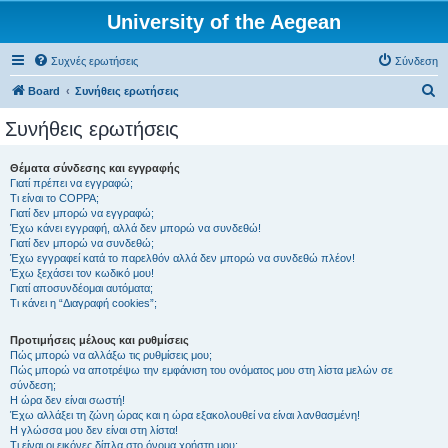
University of the Aegean
Συχνές ερωτήσεις
Σύνδεση
Α
Board
Συνήθεις ερωτήσεις
ν
Συνήθεις ερωτήσεις
α
ζ
Θέματα σύνδεσης και εγγραφής
Γιατί πρέπει να εγγραφώ;
ή
Τι είναι το COPPA;
τ
Γιατί δεν μπορώ να εγγραφώ;
Έχω κάνει εγγραφή, αλλά δεν μπορώ να συνδεθώ!
η
Γιατί δεν μπορώ να συνδεθώ;
Έχω εγγραφεί κατά το παρελθόν αλλά δεν μπορώ να συνδεθώ πλέον!
σ
Έχω ξεχάσει τον κωδικό μου!
η
Γιατί αποσυνδέομαι αυτόματα;
Τι κάνει η “Διαγραφή cookies”;
Προτιμήσεις μέλους και ρυθμίσεις
Πώς μπορώ να αλλάξω τις ρυθμίσεις μου;
Πώς μπορώ να αποτρέψω την εμφάνιση του ονόματος μου στη λίστα μελών σε
σύνδεση;
Η ώρα δεν είναι σωστή!
Έχω αλλάξει τη ζώνη ώρας και η ώρα εξακολουθεί να είναι λανθασμένη!
Η γλώσσα μου δεν είναι στη λίστα!
Τι είναι οι εικόνες δίπλα στο όνομα χρήστη μου;