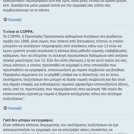
ηλεκτρονικού ταχυδρομείου από και προς άλλα μέλη, ένταξη σε ομάδα μελών,
κλπ. Χρειάζονται μόνο μερικά λεπτά για την εγγραφή σας οπότε σας
συμβουλεύουμε να το κάνετε.
Κορυφή
Τι είναι το COPPA;
Το COPPA, ή Προστασία Προσωπικών Δεδομένων Ανηλίκων στο Διαδίκτυο,
πράξη του 1998, είναι νόμος που απαιτεί από δικτυακούς τόπους οι οποίοι
μπορούν να συλλέγουν πληροφορίες από ανηλίκους κάτω των 13 ετών να
έχουν γραπτή γονική συναίνεση ή κάποια άλλη μέθοδο νομικής επιβεβαίωσης
κηδεμόνα, που να επιτρέπει τη συλλογή προσωπικών δεδομένων από ανήλικο
ηλικίας μικρότερης των 13. Εάν δεν είστε σίγουρος (-η) αν αυτό ισχύει για σας,
όπως κάποιος ο οποίος προσπαθεί να εγγραφεί ή στην ιστοσελίδα που
προσπαθείτε να εγγραφείτε, επικοινωνήστε με νομικό σύμβουλο για βοήθεια.
Παρακαλώ σημειώστε ότι το phpBB Limited και ο ιδιοκτήτης του εν λόγω
συστήματος συζητήσεων δεν μπορεί να δώσει νομική συμβουλή και δεν είναι
ένα σημείο επαφής για ενδοιασμούς νομικού χαρακτήρα οποιουδήποτε είδους,
εκτός από τις περιπτώσεις που περιγράφονται στην ερώτηση “Με ποιόν θα
επικοινωνήσω σχετικά με νομικά ή θέματα κατάχρησης πάνω στο σύστημα
συζητήσεων;”.
Κορυφή
Γιατί δεν μπορώ να εγγραφώ;
Είναι πιθανόν κάποιος διαχειριστής του συστήματος συζητήσεων να έχει
απενεργοποιήσει τις εγγραφές για να αποτρέψει νέους επισκέπτες να