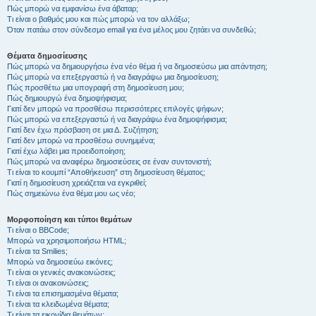
Πώς μπορώ να εμφανίσω ένα άβαταρ;
Τι είναι ο βαθμός μου και πώς μπορώ να τον αλλάξω;
Όταν πατάω στον σύνδεσμο email για ένα μέλος μου ζητάει να συνδεθώ;
Θέματα δημοσίευσης
Πώς μπορώ να δημιουργήσω ένα νέο θέμα ή να δημοσιεύσω μια απάντηση;
Πώς μπορώ να επεξεργαστώ ή να διαγράψω μια δημοσίευση;
Πώς προσθέτω μια υπογραφή στη δημοσίευση μου;
Πώς δημιουργώ ένα δημοψήφισμα;
Γιατί δεν μπορώ να προσθέσω περισσότερες επιλογές ψήφων;
Πώς μπορώ να επεξεργαστώ ή να διαγράψω ένα δημοψήφισμα;
Γιατί δεν έχω πρόσβαση σε μια Δ. Συζήτηση;
Γιατί δεν μπορώ να προσθέσω συνημμένα;
Γιατί έχω λάβει μια προειδοποίηση;
Πώς μπορώ να αναφέρω δημοσιεύσεις σε έναν συντονιστή;
Τι είναι το κουμπί “Αποθήκευση” στη δημοσίευση θέματος;
Γιατί η δημοσίευση χρειάζεται να εγκριθεί;
Πώς σημειώνω ένα θέμα μου ως νέο;
Μορφοποίηση και τύποι θεμάτων
Τι είναι ο BBCode;
Μπορώ να χρησιμοποιήσω HTML;
Τι είναι τα Smilies;
Μπορώ να δημοσιεύω εικόνες;
Τι είναι οι γενικές ανακοινώσεις;
Τι είναι οι ανακοινώσεις;
Τι είναι τα επισημασμένα θέματα;
Τι είναι τα κλειδωμένα θέματα;
Τι είναι τα εικονίδια θεμάτων;