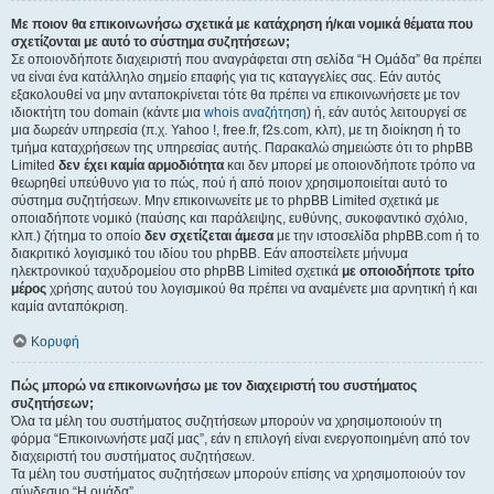
Με ποιον θα επικοινωνήσω σχετικά με κατάχρηση ή/και νομικά θέματα που
σχετίζονται με αυτό το σύστημα συζητήσεων;
Σε οποιονδήποτε διαχειριστή που αναγράφεται στη σελίδα “Η Ομάδα” θα πρέπει
να είναι ένα κατάλληλο σημείο επαφής για τις καταγγελίες σας. Εάν αυτός
εξακολουθεί να μην ανταποκρίνεται τότε θα πρέπει να επικοινωνήσετε με τον
ιδιοκτήτη του domain (κάντε μια
whois αναζήτηση
) ή, εάν αυτός λειτουργεί σε
μια δωρεάν υπηρεσία (π.χ. Yahoo !, free.fr, f2s.com, κλπ), με τη διοίκηση ή το
τμήμα καταχρήσεων της υπηρεσίας αυτής. Παρακαλώ σημειώστε ότι το phpBB
Limited
δεν έχει καμία αρμοδιότητα
και δεν μπορεί με οποιονδήποτε τρόπο να
θεωρηθεί υπεύθυνο για το πώς, πού ή από ποιον χρησιμοποιείται αυτό το
σύστημα συζητήσεων. Μην επικοινωνείτε με το phpBB Limited σχετικά με
οποιαδήποτε νομικό (παύσης και παράλειψης, ευθύνης, συκοφαντικό σχόλιο,
κλπ.) ζήτημα το οποίο
δεν σχετίζεται άμεσα
με την ιστοσελίδα phpBB.com ή το
διακριτικό λογισμικό του ιδίου του phpBB. Εάν αποστείλετε μήνυμα
ηλεκτρονικού ταχυδρομείου στο phpBB Limited σχετικά
με οποιοδήποτε τρίτο
μέρος
χρήσης αυτού του λογισμικού θα πρέπει να αναμένετε μια αρνητική ή και
καμία ανταπόκριση.
Κορυφή
Πώς μπορώ να επικοινωνήσω με τον διαχειριστή του συστήματος
συζητήσεων;
Όλα τα μέλη του συστήματος συζητήσεων μπορούν να χρησιμοποιούν τη
φόρμα “Επικοινωνήστε μαζί μας”, εάν η επιλογή είναι ενεργοποιημένη από τον
διαχειριστή του συστήματος συζητήσεων.
Τα μέλη του συστήματος συζητήσεων μπορούν επίσης να χρησιμοποιούν τον
σύνδεσμο “Η ομάδα”.