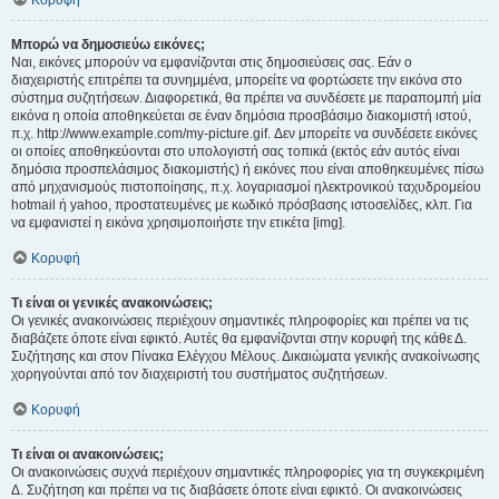
Κορυφή
Μπορώ να δημοσιεύω εικόνες;
Ναι, εικόνες μπορούν να εμφανίζονται στις δημοσιεύσεις σας. Εάν ο
διαχειριστής επιτρέπει τα συνημμένα, μπορείτε να φορτώσετε την εικόνα στο
σύστημα συζητήσεων. Διαφορετικά, θα πρέπει να συνδέσετε με παραπομπή μία
εικόνα η οποία αποθηκεύεται σε έναν δημόσια προσβάσιμο διακομιστή ιστού,
π.χ. http://www.example.com/my-picture.gif. Δεν μπορείτε να συνδέσετε εικόνες
οι οποίες αποθηκεύονται στο υπολογιστή σας τοπικά (εκτός εάν αυτός είναι
δημόσια προσπελάσιμος διακομιστής) ή εικόνες που είναι αποθηκευμένες πίσω
από μηχανισμούς πιστοποίησης, π.χ. λογαριασμοί ηλεκτρονικού ταχυδρομείου
hotmail ή yahoo, προστατευμένες με κωδικό πρόσβασης ιστοσελίδες, κλπ. Για
να εμφανιστεί η εικόνα χρησιμοποιήστε την ετικέτα [img].
Κορυφή
Τι είναι οι γενικές ανακοινώσεις;
Οι γενικές ανακοινώσεις περιέχουν σημαντικές πληροφορίες και πρέπει να τις
διαβάζετε όποτε είναι εφικτό. Αυτές θα εμφανίζονται στην κορυφή της κάθε Δ.
Συζήτησης και στον Πίνακα Ελέγχου Μέλους. Δικαιώματα γενικής ανακοίνωσης
χορηγούνται από τον διαχειριστή του συστήματος συζητήσεων.
Κορυφή
Τι είναι οι ανακοινώσεις;
Οι ανακοινώσεις συχνά περιέχουν σημαντικές πληροφορίες για τη συγκεκριμένη
Δ. Συζήτηση και πρέπει να τις διαβάσετε όποτε είναι εφικτό. Οι ανακοινώσεις