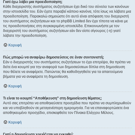
Γιατί έχω λάβει μια προειδοποίηση;
Κάθε διαχειριστής συστήματος συζητήσεων έχει δικό του σύνολο των κανόνων
στην ιστοσελίδα του. Εάν έχετε παραβεί κάποιο κανόνα, τότε ίσως να λάβατε μια
προειδοποίηση. Παρακαλώ σημειώστε ότι αυτό είναι απόφαση του διαχειριστή
του συστήματος συζητήσεων και το phpBB Limited δεν έχει τίποτα να κάνει με
τις προειδοποιήσεις στη συγκεκριμένη ιστοσελίδα. Επικοινωνήστε με τον
διαχειριστή του συστήματος συζητήσεων εάν δεν είστε σίγουρος (-η) γιατί
λάβατε την προειδοποίηση.
Κορυφή
Πώς μπορώ να αναφέρω δημοσιεύσεις σε έναν συντονιστή;
Εάν ο διαχειριστής του συστήματος συζητήσεων το έχει επιτρέψει, θα πρέπει να
δείτε ένα κουμπί για την αναφορά των δημοσιεύσεων δίπλα στη δημοσίευση
που θέλετε να αναφέρετε. Πατώντας θα καθοδηγηθείτε για τα απαιτούμενα
βήματα για να αναφέρετε τη δημοσίευση.
Κορυφή
Τι είναι το κουμπί “Αποθήκευση” στη δημοσίευση θέματος;
Αυτό σας επιτρέπει να αποθηκεύσετε προσχέδια που πρέπει να συμπληρωθούν
και να υποβληθούν σε μεταγενέστερη ημερομηνία. Για να επαναφορτώσετε ένα
αποθηκευμένο προσχέδιο, επισκεφθείτε τον Πίνακα Ελέγχου Μέλους.
Κορυφή
Γιατί η δημοσίευση χρειάζεται να εγκριθεί;