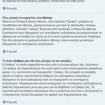
ως άβαταρ και είναι γενικώς μοναδική, προσωπική για κάθε μέλος.
Κορυφή
Πώς μπορώ να εμφανίσω ένα άβαταρ;
Μέσα στον Πίνακα Ελέγχου Μέλους, στην καρτέλα “Προφίλ”, μπορείτε να
προσθέσετε ένα άβαταρ, χρησιμοποιώντας μια από τις ακόλουθες τέσσερις
μεθόδους: Gravatar, Γκαλερί, Φόρτωση από σύνδεσμο ή Φόρτωση άβαταρ.
Εναπόκειται στον διαχειριστή του συστήματος συζητήσεων να ενεργοποιήσει τα
άβαταρ και να επιλέξει τον τρόπο με τον οποίο μπορεί να καταστούν διαθέσιμα.
Εάν δεν μπορείτε να χρησιμοποιήσετε άβαταρ, επικοινωνήστε με κάποιον
διαχειριστή του συστήματος συζητήσεων.
Κορυφή
Τι είναι ο βαθμός μου και πώς μπορώ να τον αλλάξω;
Οι βαθμοί, οι οποίοι εμφανίζονται κάτω από το όνομα μέλους σας, δηλώνουν
τον αριθμό των δημοσιεύσεων που έχετε κάνει ή είναι αναγνωριστικό ορισμένων
μελών, π.χ. συντονιστές και διαχειριστές. Γενικώς, δεν μπορείτε να αλλάξετε
άμεσα το κείμενο οποιουδήποτε βαθμού του συστήματος συζητήσεων
δεδομένου ότι αυτό καθορίζεται από τον διαχειριστή του συστήματος
συζητήσεων. Παρακαλώ μην κάνετε κατάχρηση του συστήματος συζητήσεων με
άσκοπες δημοσιεύσεις μόνο και μόνο για να ανεβάσετε τον βαθμό σας. Τα
περισσότερα συστήματα συζητήσεων δεν το ανέχονται αυτό και ο συντονιστής ή
ο διαχειριστής απλώς θα μειώσει τον αριθμό των δημοσιεύσεων σας.
Κορυφή