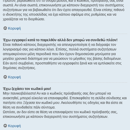
Πρώτον, βεβαιωθείτε ότι το όνομα μέλους και ο κωδικός πρόσβασής σας είναι
σωστά. Αν είναι σωστά, επικοινωνήστε με κάποιον διαχειριστή του συστήματος
συζητήσεων για να βεβαιωθείτε ότι δεν έχετε απαγορευθεί. Είναι επίσης πιθανό
ο ιδιοκτήτης της ιστοσελίδας να έχει κάποιο σφάλμα στις ρυθμίσεις και να
χρειάζεται να το διορθώσει.
Κορυφή
Έχω εγγραφεί κατά το παρελθόν αλλά δεν μπορώ να συνδεθώ πλέον!
Είναι πιθανό κάποιος διαχειριστής να απενεργοποίησε ή να διέγραψε τον
λογαριασμό σας για κάποιο λόγο. Επίσης, πολλά συστήματα συζητήσεων
απομακρύνουν μέλη περιοδικά που δεν έχουν δημοσιεύσει μηνύματα για
μεγάλο χρονικό διάστημα για να μειώσουν το μέγεθος της βάσης δεδομένων.
Εάν αυτό συμβαίνει, προσπαθήστε να εγγραφείτε ξανά και να εμπλακείτε στις
δημόσιες συζητήσεις.
Κορυφή
Έχω ξεχάσει τον κωδικό μου!
Μην πανικοβάλλεστε! Αν και ο κωδικός πρόσβασής σας δεν μπορεί να
ανακτηθεί, μπορεί εύκολα να επαναφερθεί. Επισκεφθείτε τη σελίδα σύνδεσης και
πατήστε στο
Ξέχασα τον κωδικό μου
. Ακολουθήστε τις οδηγίες και θα είστε σε
θέση να συνδεθείτε πάλι σύντομα.
Ωστόσο, αν δεν είστε σε θέση να επαναφέρετε τον κωδικό πρόσβασής σας,
επικοινωνήστε με κάποιον διαχειριστή του συστήματος συζητήσεων.
Κορυφή