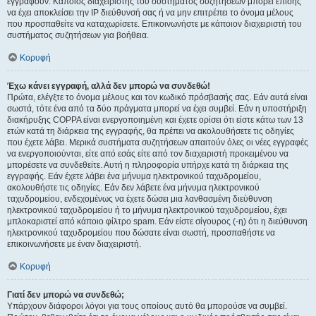
εγγραφούν. Κάποιος διαχειριστής του συστήματος συζητήσεων μπορεί επίσης
να έχει αποκλείσει την IP διεύθυνσή σας ή να μην επιτρέπει το όνομα μέλους
που προσπαθείτε να καταχωρίσετε. Επικοινωνήστε με κάποιον διαχειριστή του
συστήματος συζητήσεων για βοήθεια.
Κορυφή
Έχω κάνει εγγραφή, αλλά δεν μπορώ να συνδεθώ!
Πρώτα, ελέγξτε το όνομα μέλους και τον κωδικό πρόσβασής σας. Εάν αυτά είναι
σωστά, τότε ένα από τα δύο πράγματα μπορεί να έχει συμβεί. Εάν η υποστήριξη
διακήρυξης COPPA είναι ενεργοποιημένη και έχετε ορίσει ότι είστε κάτω των 13
ετών κατά τη διάρκεια της εγγραφής, θα πρέπει να ακολουθήσετε τις οδηγίες
που έχετε λάβει. Μερικά συστήματα συζητήσεων απαιτούν όλες οι νέες εγγραφές
να ενεργοποιούνται, είτε από εσάς είτε από τον διαχειριστή προκειμένου να
μπορέσετε να συνδεθείτε. Αυτή η πληροφορία υπήρχε κατά τη διάρκεια της
εγγραφής. Εάν έχετε λάβει ένα μήνυμα ηλεκτρονικού ταχυδρομείου,
ακολουθήστε τις οδηγίες. Εάν δεν λάβετε ένα μήνυμα ηλεκτρονικού
ταχυδρομείου, ενδεχομένως να έχετε δώσει μια λανθασμένη διεύθυνση
ηλεκτρονικού ταχυδρομείου ή το μήνυμα ηλεκτρονικού ταχυδρομείου, έχει
μπλοκαριστεί από κάποιο φίλτρο spam. Εάν είστε σίγουρος (-η) ότι η διεύθυνση
ηλεκτρονικού ταχυδρομείου που δώσατε είναι σωστή, προσπαθήστε να
επικοινωνήσετε με έναν διαχειριστή.
Κορυφή
Γιατί δεν μπορώ να συνδεθώ;
Υπάρχουν διάφοροι λόγοι για τους οποίους αυτό θα μπορούσε να συμβεί.