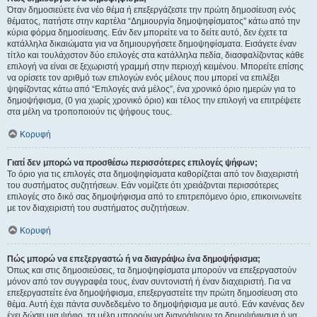
Όταν δημοσιεύετε ένα νέο θέμα ή επεξεργάζεστε την πρώτη δημοσίευση ενός
θέματος, πατήστε στην καρτέλα “Δημιουργία δημοψηφίσματος” κάτω από την
κύρια φόρμα δημοσίευσης. Εάν δεν μπορείτε να το δείτε αυτό, δεν έχετε τα
κατάλληλα δικαιώματα για να δημιουργήσετε δημοψηφίσματα. Εισάγετε έναν
τίτλο και τουλάχιστον δύο επιλογές στα κατάλληλα πεδία, διασφαλίζοντας κάθε
επιλογή να είναι σε ξεχωριστή γραμμή στην περιοχή κειμένου. Μπορείτε επίσης
να ορίσετε τον αριθμό των επιλογών ενός μέλους που μπορεί να επιλέξει
ψηφίζοντας κάτω από “Επιλογές ανά μέλος”, ένα χρονικό όριο ημερών για το
δημοψήφισμα, (0 για χωρίς χρονικό όριο) και τέλος την επιλογή να επιτρέψετε
στα μέλη να τροποποιούν τις ψήφους τους.
Κορυφή
Γιατί δεν μπορώ να προσθέσω περισσότερες επιλογές ψήφων;
Το όριο για τις επιλογές στα δημοψηφίσματα καθορίζεται από τον διαχειριστή
του συστήματος συζητήσεων. Εάν νομίζετε ότι χρειάζονται περισσότερες
επιλογές στο δικό σας δημοψήφισμα από το επιτρεπόμενο όριο, επικοινωνείτε
με τον διαχειριστή του συστήματος συζητήσεων.
Κορυφή
Πώς μπορώ να επεξεργαστώ ή να διαγράψω ένα δημοψήφισμα;
Όπως και στις δημοσιεύσεις, τα δημοψηφίσματα μπορούν να επεξεργαστούν
μόνον από τον συγγραφέα τους, έναν συντονιστή ή έναν διαχειριστή. Για να
επεξεργαστείτε ένα δημοψήφισμα, επεξεργαστείτε την πρώτη δημοσίευση στο
θέμα. Αυτή έχει πάντα συνδεδεμένο το δημοψήφισμα με αυτό. Εάν κανένας δεν
έχει δώσει μια ψήφο, τα μέλη μπορούν να διαγράψουν το δημοψήφισμα ή να