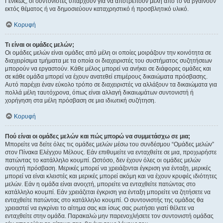
Γενικώς, οι συντονιστές υπάρχουν για να αποτρέπουν μέλη από το να βγαίνουν
εκτός θέματος ή να δημοσιεύουν καταχρηστικό ή προσβλητικό υλικό.
Κορυφή
Τι είναι οι ομάδες μελών;
Οι ομάδες μελών είναι ομάδες από μέλη οι οποίες μοιράζουν την κοινότητα σε
διαχειρίσιμα τμήματα με τα οποία οι διαχειριστές του συστήματος συζητήσεων
μπορούν να εργαστούν. Κάθε μέλος μπορεί να ανήκει σε διάφορες ομάδες και
σε κάθε ομάδα μπορεί να έχουν ανατεθεί επιμέρους δικαιώματα πρόσβασης.
Αυτό παρέχει έναν εύκολο τρόπο σε διαχειριστές να αλλάξουν τα δικαιώματα για
πολλά μέλη ταυτόχρονα, όπως είναι αλλαγή δικαιωμάτων συντονιστή ή
χορήγηση στα μέλη πρόσβαση σε μια ιδιωτική συζήτηση.
Κορυφή
Πού είναι οι ομάδες μελών και πώς μπορώ να συμμετάσχω σε μια;
Μπορείτε να δείτε όλες τις ομάδες μελών μέσω του συνδέσμου “Ομάδες μελών”
στον Πίνακα Ελέγχου Μέλους. Εάν επιθυμείτε να ενταχθείτε σε μια, προχωρήστε
πατώντας το κατάλληλο κουμπί. Ωστόσο, δεν έχουν όλες οι ομάδες μελών
ανοιχτή πρόσβαση. Μερικές μπορεί να χρειάζονται έγκριση για ένταξη, μερικές
μπορεί να είναι κλειστές και μερικές μπορεί ακόμη και να έχουν κρυφές ιδιότητες
μελών. Εάν η ομάδα είναι ανοιχτή, μπορείτε να ενταχθείτε πατώντας στο
κατάλληλο κουμπί. Εάν χρειάζεται έγκριση για ένταξη μπορείτε να ζητήσετε να
ενταχθείτε πατώντας στο κατάλληλο κουμπί. Ο συντονιστής της ομάδας θα
χρειαστεί να εγκρίνει το αίτημα σας και ίσως σας ρωτήσει γιατί θέλετε να
ενταχθείτε στην ομάδα. Παρακαλώ μην παρενοχλήσετε τον συντονιστή ομάδας