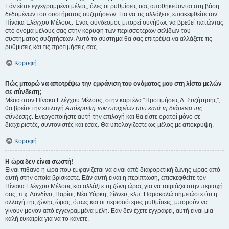
Εάν είστε εγγεγραμμένο μέλος, όλες οι ρυθμίσεις σας αποθηκεύονται στη βάση
δεδομένων του συστήματος συζητήσεων. Για να τις αλλάξετε, επισκεφθείτε τον
Πίνακα Ελέγχου Μέλους. Ένας σύνδεσμος μπορεί συνήθως να βρεθεί πατώντας
στο όνομα μέλους σας στην κορυφή των περισσότερων σελίδων του
συστήματος συζητήσεων. Αυτό το σύστημα θα σας επιτρέψει να αλλάξετε τις
ρυθμίσεις και τις προτιμήσεις σας.
Κορυφή
Πώς μπορώ να αποτρέψω την εμφάνιση του ονόματος μου στη λίστα μελών
σε σύνδεση;
Μέσα στον Πίνακα Ελέγχου Μέλους, στην καρτέλα “Προτιμήσεις Δ. Συζήτησης”,
θα βρείτε την επιλογή
Απόκρυψη των στοιχείων μου κατά τη διάρκεια της
σύνδεσης
. Ενεργοποιήστε αυτή την επιλογή και θα είστε ορατοί μόνο σε
διαχειριστές, συντονιστές και εσάς. Θα υπολογίζεστε ως μέλος με απόκρυψη.
Κορυφή
Η ώρα δεν είναι σωστή!
Είναι πιθανό η ώρα που εμφανίζεται να είναι από διαφορετική ζώνης ώρας από
αυτή στην οποία βρίσκεστε. Εάν αυτή είναι η περίπτωση, επισκεφθείτε τον
Πίνακα Ελέγχου Μέλους και αλλάξτε τη ζώνη ώρας για να ταιριάζει στην περιοχή
σας, π.χ. Λονδίνο, Παρίσι, Νέα Υόρκη, Σίδνεϋ, κλπ. Παρακαλώ σημειώστε ότι η
αλλαγή της ζώνης ώρας, όπως και οι περισσότερες ρυθμίσεις, μπορούν να
γίνουν μόνον από εγγεγραμμένα μέλη. Εάν δεν έχετε εγγραφεί, αυτή είναι μια
καλή ευκαιρία για να το κάνετε.