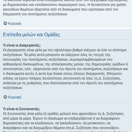
Τα εικονίδια θεμάτων είναι επιλεγμένες εικόνες από τον συγγραφέα σχετιζόμενες
με δημοσιεύσεις και υποδεικνύουν περιεχόμενό τους. Η δυνατότητα για χρήση
εικονιδίων θεμάτων εξαρτάται από τα δικαιώματα που ορίστηκαν από τον
διαχειριστή του συστήματος συζητήσεων.
Κορυφή
Επίπεδα μελών και Ομάδες
Τι είναι οι Διαχειριστές;
Οι Διαχειριστές είναι μέλη με τον υψηλότερο βαθμό ελέγχου σε όλο το σύστημα
συζητήσεων. Τα μέλη αυτά μπορούν να ελέγχουν όλες τις πτυχές της
λειτουργίας του συστήματος συζητήσεων, συμπεριλαμβανομένων του
καθορισμού δικαιωμάτων, της απαγόρευσης μελών, της δημιουργίας ομάδων ή
συντονιστών, κλπ., εξαρτώνται από τον ιδρυτή του συστήματος συζητήσεων και
τι δικαιώματα αυτός ή αυτή έχει δώσει στους άλλους διαχειριστές. Μπορούν
επίσης να έχουν πλήρεις δυνατότητες συντονιστή σε όλες τις Δ. Συζητήσεις,
ανάλογα με τις ρυθμίσεις που διατυπώνεται από τον ιδρυτή του συστήματος
συζητήσεων.
Κορυφή
Τι είναι οι Συντονιστές;
Οι Συντονιστές είναι μέλη (ή ομάδες μελών) που φροντίζουν τις Δ. Συζητήσεις
από μέρα σε μέρα. Έχουν το δικαίωμα να επεξεργάζονται ή να διαγράφουν
δημοσιεύσεις και να κλειδώνουν, να ξεκλειδώνουν, να μετακινούν, να
διαγράφουν και να διαχωρίζουν θέματα στη Δ. Συζήτηση που συντονίζουν.