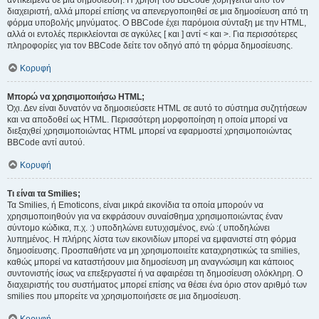
αντικείμενα σε μια δημοσίευση. Η χρήση του BBCode χορηγείται από τον
διαχειριστή, αλλά μπορεί επίσης να απενεργοποιηθεί σε μια δημοσίευση από τη
φόρμα υποβολής μηνύματος. Ο BBCode έχει παρόμοια σύνταξη με την HTML,
αλλά οι εντολές περικλείονται σε αγκύλες [ και ] αντί < και >. Για περισσότερες
πληροφορίες για τον BBCode δείτε τον οδηγό από τη φόρμα δημοσίευσης.
Κορυφή
Μπορώ να χρησιμοποιήσω HTML;
Όχι. Δεν είναι δυνατόν να δημοσιεύσετε HTML σε αυτό το σύστημα συζητήσεων
και να αποδοθεί ως HTML. Περισσότερη μορφοποίηση η οποία μπορεί να
διεξαχθεί χρησιμοποιώντας HTML μπορεί να εφαρμοστεί χρησιμοποιώντας
BBCode αντί αυτού.
Κορυφή
Τι είναι τα Smilies;
Τα Smilies, ή Emoticons, είναι μικρά εικονίδια τα οποία μπορούν να
χρησιμοποιηθούν για να εκφράσουν συναίσθημα χρησιμοποιώντας έναν
σύντομο κώδικα, π.χ. :) υποδηλώνει ευτυχισμένος, ενώ :( υποδηλώνει
λυπημένος. Η πλήρης λίστα των εικονιδίων μπορεί να εμφανιστεί στη φόρμα
δημοσίευσης. Προσπαθήστε να μη χρησιμοποιείτε καταχρηστικώς τα smilies,
καθώς μπορεί να καταστήσουν μια δημοσίευση μη αναγνώσιμη και κάποιος
συντονιστής ίσως να επεξεργαστεί ή να αφαιρέσει τη δημοσίευση ολόκληρη. Ο
διαχειριστής του συστήματος μπορεί επίσης να θέσει ένα όριο στον αριθμό των
smilies που μπορείτε να χρησιμοποιήσετε σε μια δημοσίευση.