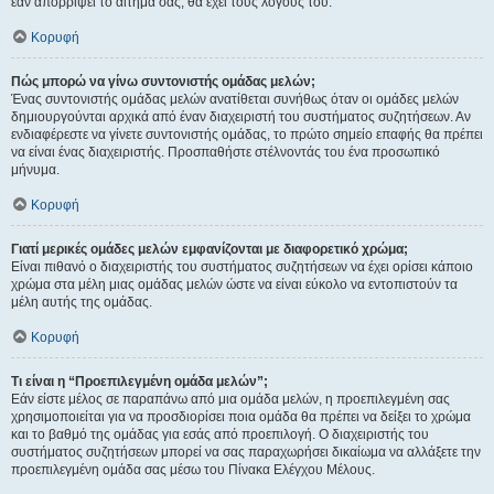
εάν απορρίψει το αίτημα σας, θα έχει τους λόγους του.
Κορυφή
Πώς μπορώ να γίνω συντονιστής ομάδας μελών;
Ένας συντονιστής ομάδας μελών ανατίθεται συνήθως όταν οι ομάδες μελών
δημιουργούνται αρχικά από έναν διαχειριστή του συστήματος συζητήσεων. Αν
ενδιαφέρεστε να γίνετε συντονιστής ομάδας, το πρώτο σημείο επαφής θα πρέπει
να είναι ένας διαχειριστής. Προσπαθήστε στέλνοντάς του ένα προσωπικό
μήνυμα.
Κορυφή
Γιατί μερικές ομάδες μελών εμφανίζονται με διαφορετικό χρώμα;
Είναι πιθανό ο διαχειριστής του συστήματος συζητήσεων να έχει ορίσει κάποιο
χρώμα στα μέλη μιας ομάδας μελών ώστε να είναι εύκολο να εντοπιστούν τα
μέλη αυτής της ομάδας.
Κορυφή
Τι είναι η “Προεπιλεγμένη ομάδα μελών”;
Εάν είστε μέλος σε παραπάνω από μια ομάδα μελών, η προεπιλεγμένη σας
χρησιμοποιείται για να προσδιορίσει ποια ομάδα θα πρέπει να δείξει το χρώμα
και το βαθμό της ομάδας για εσάς από προεπιλογή. Ο διαχειριστής του
συστήματος συζητήσεων μπορεί να σας παραχωρήσει δικαίωμα να αλλάξετε την
προεπιλεγμένη ομάδα σας μέσω του Πίνακα Ελέγχου Μέλους.