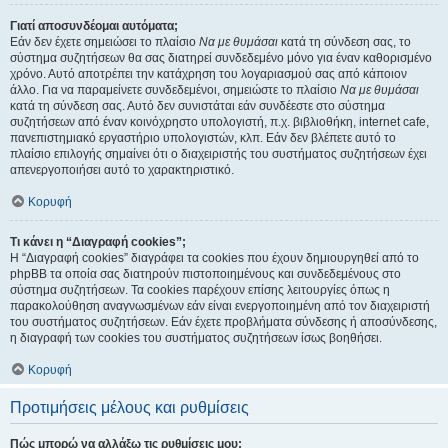
Γιατί αποσυνδέομαι αυτόματα;
Εάν δεν έχετε σημειώσει το πλαίσιο
Να με θυμάσαι
κατά τη σύνδεση σας, το
σύστημα συζητήσεων θα σας διατηρεί συνδεδεμένο μόνο για έναν καθορισμένο
χρόνο. Αυτό αποτρέπει την κατάχρηση του λογαριασμού σας από κάποιον
άλλο. Για να παραμείνετε συνδεδεμένοι, σημειώστε το πλαίσιο
Να με θυμάσαι
κατά τη σύνδεση σας. Αυτό δεν συνιστάται εάν συνδέεστε στο σύστημα
συζητήσεων από έναν κοινόχρηστο υπολογιστή, π.χ. βιβλιοθήκη, internet cafe,
πανεπιστημιακό εργαστήριο υπολογιστών, κλπ. Εάν δεν βλέπετε αυτό το
πλαίσιο επιλογής σημαίνει ότι ο διαχειριστής του συστήματος συζητήσεων έχει
απενεργοποιήσει αυτό το χαρακτηριστικό.
Κορυφή
Τι κάνει η “Διαγραφή cookies”;
Η “Διαγραφή cookies” διαγράφει τα cookies που έχουν δημιουργηθεί από το
phpBB τα οποία σας διατηρούν πιστοποιημένους και συνδεδεμένους στο
σύστημα συζητήσεων. Τα cookies παρέχουν επίσης λειτουργίες όπως η
παρακολούθηση αναγνωσμένων εάν είναι ενεργοποιημένη από τον διαχειριστή
του συστήματος συζητήσεων. Εάν έχετε προβλήματα σύνδεσης ή αποσύνδεσης,
η διαγραφή των cookies του συστήματος συζητήσεων ίσως βοηθήσει.
Κορυφή
Προτιμήσεις μέλους και ρυθμίσεις
Πώς μπορώ να αλλάξω τις ρυθμίσεις μου;