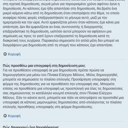
στη σχετική δημοσίευση, συχνά μόνο για περιορισμένο χρόνο αφότου έγινε η
δημοσίευση. Αν κάποιος έχει ήδη απαντήσει στη δημοσίευση, θα βρείτε ένα
μικρό κείμενο κάτω από τη δημοσίευση όταν επιστρέψετε στο θέμα, το οποίο
αναφέρει πόσες φορές επεξεργαστήκατε το μήνυμα αυτό, μαζί με την
ημερομηνία και την ώρα. Αυτό εμφανίζεται μόνον όταν κάποιος έχει κάνει μια
απάντηση. Δεν θα εμφανίζεται αν ένας συντονιστής ή διαχειριστής
επεξεργάστηκε τη δημοσίευση, ωστόσο αυτοί μπορούν να αφήσουν μια
σημείωση ως προς το γιατί έχουν επεξεργαστεί τη δημοσίευση κατά τη
διακριτική τους ευχέρεια. Παρακαλώ σημειώστε ότι απλά μέλη δεν μπορεί να
διαγράψουν μια δημοσίευση από τη στιγμή που κάποιος έχει απαντήσει.
Κορυφή
Πώς προσθέτω μια υπογραφή στη δημοσίευση μου;
Για να προσθέσετε υπογραφή σε μια δημοσίευση πρέπει πρώτα να
δημιουργήσετε μια μέσω του Πίνακα Ελέγχου Μέλους. Μόλις δημιουργηθεί,
μπορείτε να σημειώσετε το πλαίσιο επιλογής
Προσάρτηση υπογραφής
στη
φόρμα της δημοσίευσης για να προσθέσετε την υπογραφή σας. Μπορείτε
επίσης να προσθέσετε μια υπογραφή ως προεπιλογή για όλες τις δημοσιεύσεις
σας σημειώνοντας το κατάλληλο κουμπί επιλογής στον Πίνακα Ελέγχου
Μέλους. Εάν το κάνετε αυτό, μπορείτε και πάλι να αποτρέψετε να προστεθεί μια
υπογραφή σε κάποιες μεμονωμένες δημοσιεύσεις από-επιλέγοντας το πλαίσιο
επιλογής προσθήκης υπογραφής στη φόρμα δημοσίευσης.
Κορυφή
Πώς δημιουργώ ένα δημοψήφισμα;