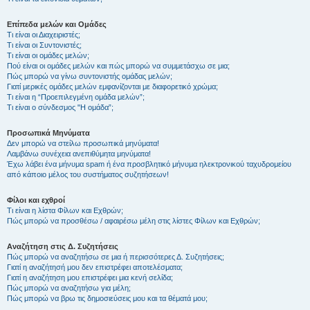
Επίπεδα μελών και Ομάδες
Τι είναι οι Διαχειριστές;
Τι είναι οι Συντονιστές;
Τι είναι οι ομάδες μελών;
Πού είναι οι ομάδες μελών και πώς μπορώ να συμμετάσχω σε μια;
Πώς μπορώ να γίνω συντονιστής ομάδας μελών;
Γιατί μερικές ομάδες μελών εμφανίζονται με διαφορετικό χρώμα;
Τι είναι η “Προεπιλεγμένη ομάδα μελών”;
Τι είναι ο σύνδεσμος "Η ομάδα”;
Προσωπικά Μηνύματα
Δεν μπορώ να στείλω προσωπικά μηνύματα!
Λαμβάνω συνέχεια ανεπιθύμητα μηνύματα!
Έχω λάβει ένα μήνυμα spam ή ένα προσβλητικό μήνυμα ηλεκτρονικού ταχυδρομείου
από κάποιο μέλος του συστήματος συζητήσεων!
Φίλοι και εχθροί
Τι είναι η λίστα Φίλων και Εχθρών;
Πώς μπορώ να προσθέσω / αφαιρέσω μέλη στις λίστες Φίλων και Εχθρών;
Αναζήτηση στις Δ. Συζητήσεις
Πώς μπορώ να αναζητήσω σε μια ή περισσότερες Δ. Συζητήσεις;
Γιατί η αναζήτησή μου δεν επιστρέφει αποτελέσματα;
Γιατί η αναζήτηση μου επιστρέφει μια κενή σελίδα;
Πώς μπορώ να αναζητήσω για μέλη;
Πώς μπορώ να βρω τις δημοσιεύσεις μου και τα θέματά μου;