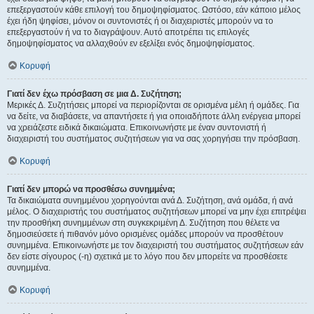
επεξεργαστούν κάθε επιλογή του δημοψηφίσματος. Ωστόσο, εάν κάποιο μέλος
έχει ήδη ψηφίσει, μόνον οι συντονιστές ή οι διαχειριστές μπορούν να το
επεξεργαστούν ή να το διαγράψουν. Αυτό αποτρέπει τις επιλογές
δημοψηφίσματος να αλλαχθούν εν εξελίξει ενός δημοψηφίσματος.
Κορυφή
Γιατί δεν έχω πρόσβαση σε μια Δ. Συζήτηση;
Μερικές Δ. Συζητήσεις μπορεί να περιορίζονται σε ορισμένα μέλη ή ομάδες. Για
να δείτε, να διαβάσετε, να απαντήσετε ή για οποιαδήποτε άλλη ενέργεια μπορεί
να χρειάζεστε ειδικά δικαιώματα. Επικοινωνήστε με έναν συντονιστή ή
διαχειριστή του συστήματος συζητήσεων για να σας χορηγήσει την πρόσβαση.
Κορυφή
Γιατί δεν μπορώ να προσθέσω συνημμένα;
Τα δικαιώματα συνημμένου χορηγούνται ανά Δ. Συζήτηση, ανά ομάδα, ή ανά
μέλος. Ο διαχειριστής του συστήματος συζητήσεων μπορεί να μην έχει επιτρέψει
την προσθήκη συνημμένων στη συγκεκριμένη Δ. Συζήτηση που θέλετε να
δημοσιεύσετε ή πιθανόν μόνο ορισμένες ομάδες μπορούν να προσθέτουν
συνημμένα. Επικοινωνήστε με τον διαχειριστή του συστήματος συζητήσεων εάν
δεν είστε σίγουρος (-η) σχετικά με το λόγο που δεν μπορείτε να προσθέσετε
συνημμένα.
Κορυφή