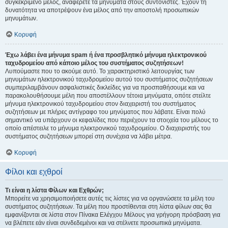
συγκεκριμένο μέλος, αναφέρετε τα μηνύματα στους συντονιστές. Έχουν τη
δυνατότητα να αποτρέψουν ένα μέλος από την αποστολή προσωπικών
μηνυμάτων.
Κορυφή
Έχω λάβει ένα μήνυμα spam ή ένα προσβλητικό μήνυμα ηλεκτρονικού
ταχυδρομείου από κάποιο μέλος του συστήματος συζητήσεων!
Λυπούμαστε που το ακούμε αυτό. Το χαρακτηριστικό λειτουργίας των
μηνυμάτων ηλεκτρονικού ταχυδρομείου αυτού του συστήματος συζητήσεων
συμπεριλαμβάνουν ασφαλιστικές δικλείδες για να προσπαθήσουμε και να
παρακολουθήσουμε μέλη που αποστέλλουν τέτοια μηνύματα, οπότε στείλτε
μήνυμα ηλεκτρονικού ταχυδρομείου στον διαχειριστή του συστήματος
συζητήσεων με πλήρες αντίγραφο του μηνύματος που λάβατε. Είναι πολύ
σημαντικό να υπάρχουν οι κεφαλίδες που περιέχουν τα στοιχεία του μέλους το
οποίο απέστειλε το μήνυμα ηλεκτρονικού ταχυδρομείου. Ο διαχειριστής του
συστήματος συζητήσεων μπορεί στη συνέχεια να λάβει μέτρα.
Κορυφή
Φίλοι και εχθροί
Τι είναι η λίστα Φίλων και Εχθρών;
Μπορείτε να χρησιμοποιήσετε αυτές τις λίστες για να οργανώσετε τα μέλη του
συστήματος συζητήσεων. Τα μέλη που προστίθενται στη λίστα φίλων σας θα
εμφανίζονται σε λίστα στον Πίνακα Ελέγχου Μέλους για γρήγορη πρόσβαση για
να βλέπετε εάν είναι συνδεδεμένοι και να στέλνετε προσωπικά μηνύματα.