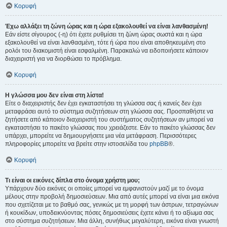
Κορυφή
Έχω αλλάξει τη ζώνη ώρας και η ώρα εξακολουθεί να είναι λανθασμένη!
Εάν είστε σίγουρος (-η) ότι έχετε ρυθμίσει τη ζώνη ώρας σωστά και η ώρα
εξακολουθεί να είναι λανθασμένη, τότε ή ώρα που είναι αποθηκευμένη στο
ρολόι του διακομιστή είναι εσφαλμένη. Παρακαλώ να ειδοποιήσετε κάποιον
διαχειριστή για να διορθώσει το πρόβλημα.
Κορυφή
Η γλώσσα μου δεν είναι στη λίστα!
Είτε ο διαχειριστής δεν έχει εγκαταστήσει τη γλώσσα σας ή κανείς δεν έχει
μεταφράσει αυτό το σύστημα συζητήσεων στη γλώσσα σας. Προσπαθήστε να
ζητήσετε από κάποιον διαχειριστή του συστήματος συζητήσεων αν μπορεί να
εγκαταστήσει το πακέτο γλώσσας που χρειάζεστε. Εάν το πακέτο γλώσσας δεν
υπάρχει, μπορείτε να δημιουργήσετε μια νέα μετάφραση. Περισσότερες
πληροφορίες μπορείτε να βρείτε στην ιστοσελίδα του
phpBB
®.
Κορυφή
Τι είναι οι εικόνες δίπλα στο όνομα χρήστη μου;
Υπάρχουν δύο εικόνες οι οποίες μπορεί να εμφανιστούν μαζί με το όνομα
μέλους στην προβολή δημοσιεύσεων. Μια από αυτές μπορεί να είναι μια εικόνα
που σχετίζεται με το βαθμό σας, γενικώς με τη μορφή των άστρων, τετραγώνων
ή κουκίδων, υποδεικνύοντας πόσες δημοσιεύσεις έχετε κάνει ή το αξίωμα σας
στο σύστημα συζητήσεων. Μια άλλη, συνήθως μεγαλύτερη, εικόνα είναι γνωστή