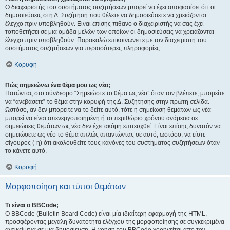
Ο διαχειριστής του συστήματος συζητήσεων μπορεί να έχει αποφασίσει ότι οι
δημοσιεύσεις στη Δ. Συζήτηση που θέλετε να δημοσιεύσετε να χρειάζονται
έλεγχο πριν υποβληθούν. Είναι επίσης πιθανό ο διαχειριστής να σας έχει
τοποθετήσει σε μια ομάδα μελών των οποίων οι δημοσιεύσεις να χρειάζονται
έλεγχο πριν υποβληθούν. Παρακαλώ επικοινωνείτε με τον διαχειριστή του
συστήματος συζητήσεων για περισσότερες πληροφορίες.
Κορυφή
Πώς σημειώνω ένα θέμα μου ως νέο;
Πατώντας στο σύνδεσμο “Σημειώστε το θέμα ως νέο” όταν τον βλέπετε, μπορείτε
να “ανεβάσετε” το θέμα στην κορυφή της Δ. Συζήτησης στην πρώτη σελίδα.
Ωστόσο, αν δεν μπορείτε να το δείτε αυτό, τότε η σημείωση θεμάτων ως νέα
μπορεί να είναι απενεργοποιημένη ή το περιθώριο χρόνου ανάμεσα σε
σημειώσεις θεμάτων ως νέα δεν έχει ακόμη επιτευχθεί. Είναι επίσης δυνατόν να
σημειώσετε ως νέο το θέμα απλώς απαντώντας σε αυτό, ωστόσο, να είστε
σίγουρος (-η) ότι ακολουθείτε τους κανόνες του συστήματος συζητήσεων όταν
το κάνετε αυτό.
Κορυφή
Μορφοποίηση και τύποι θεμάτων
Τι είναι ο BBCode;
Ο BBCode (Bulletin Board Code) είναι μία ιδιαίτερη εφαρμογή της HTML,
προσφέροντας μεγάλη δυνατότητα ελέγχου της μορφοποίησης σε συγκεκριμένα