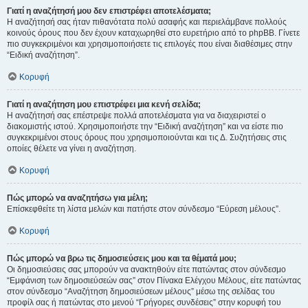
Γιατί η αναζήτησή μου δεν επιστρέφει αποτελέσματα;
Η αναζήτησή σας ήταν πιθανότατα πολύ ασαφής και περιελάμβανε πολλούς
κοινούς όρους που δεν έχουν καταχωρηθεί στο ευρετήριο από το phpBB. Γίνετε
πιο συγκεκριμένοι και χρησιμοποιήσετε τις επιλογές που είναι διαθέσιμες στην
“Ειδική αναζήτηση”.
Κορυφή
Γιατί η αναζήτηση μου επιστρέφει μια κενή σελίδα;
Η αναζήτησή σας επέστρεψε πολλά αποτελέσματα για να διαχειριστεί ο
διακομιστής ιστού. Χρησιμοποιήστε την “Ειδική αναζήτηση” και να είστε πιο
συγκεκριμένοι στους όρους που χρησιμοποιούνται και τις Δ. Συζητήσεις στις
οποίες θέλετε να γίνει η αναζήτηση.
Κορυφή
Πώς μπορώ να αναζητήσω για μέλη;
Επίσκεφθείτε τη λίστα μελών και πατήστε στον σύνδεσμο “Εύρεση μέλους”.
Κορυφή
Πώς μπορώ να βρω τις δημοσιεύσεις μου και τα θέματά μου;
Οι δημοσιεύσεις σας μπορούν να ανακτηθούν είτε πατώντας στον σύνδεσμο
“Εμφάνιση των δημοσιεύσεών σας” στον Πίνακα Ελέγχου Μέλους, είτε πατώντας
στον σύνδεσμο “Αναζήτηση δημοσιεύσεων μέλους” μέσω της σελίδας του
προφίλ σας ή πατώντας στο μενού “Γρήγορες συνδέσεις” στην κορυφή του