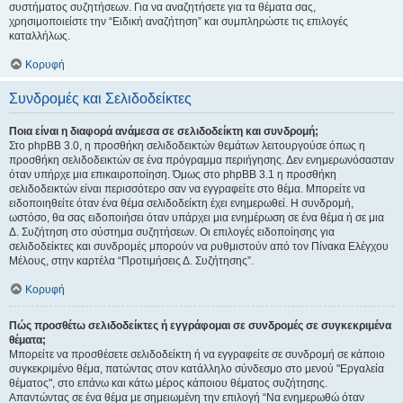
συστήματος συζητήσεων. Για να αναζητήσετε για τα θέματα σας,
χρησιμοποιείστε την “Ειδική αναζήτηση” και συμπληρώστε τις επιλογές
καταλλήλως.
Κορυφή
Συνδρομές και Σελιδοδείκτες
Ποια είναι η διαφορά ανάμεσα σε σελιδοδείκτη και συνδρομή;
Στο phpBB 3.0, η προσθήκη σελιδοδεικτών θεμάτων λειτουργούσε όπως η
προσθήκη σελιδοδεικτών σε ένα πρόγραμμα περιήγησης. Δεν ενημερωνόσασταν
όταν υπήρχε μια επικαιροποίηση. Όμως στο phpBB 3.1 η προσθήκη
σελιδοδεικτών είναι περισσότερο σαν να εγγραφείτε στο θέμα. Μπορείτε να
ειδοποιηθείτε όταν ένα θέμα σελιδοδείκτη έχει ενημερωθεί. Η συνδρομή,
ωστόσο, θα σας ειδοποιήσει όταν υπάρχει μια ενημέρωση σε ένα θέμα ή σε μια
Δ. Συζήτηση στο σύστημα συζητήσεων. Οι επιλογές ειδοποίησης για
σελιδοδείκτες και συνδρομές μπορούν να ρυθμιστούν από τον Πίνακα Ελέγχου
Μέλους, στην καρτέλα “Προτιμήσεις Δ. Συζήτησης”.
Κορυφή
Πώς προσθέτω σελιδοδείκτες ή εγγράφομαι σε συνδρομές σε συγκεκριμένα
θέματα;
Μπορείτε να προσθέσετε σελιδοδείκτη ή να εγγραφείτε σε συνδρομή σε κάποιο
συγκεκριμένο θέμα, πατώντας στον κατάλληλο σύνδεσμο στο μενού "Εργαλεία
θέματος", στο επάνω και κάτω μέρος κάποιου θέματος συζήτησης.
Απαντώντας σε ένα θέμα με σημειωμένη την επιλογή “Να ενημερωθώ όταν