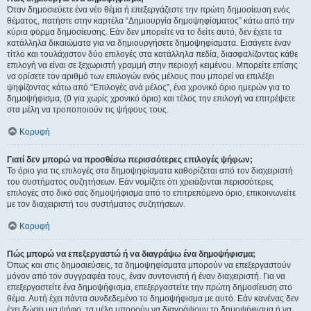
Όταν δημοσιεύετε ένα νέο θέμα ή επεξεργάζεστε την πρώτη δημοσίευση ενός
θέματος, πατήστε στην καρτέλα “Δημιουργία δημοψηφίσματος” κάτω από την
κύρια φόρμα δημοσίευσης. Εάν δεν μπορείτε να το δείτε αυτό, δεν έχετε τα
κατάλληλα δικαιώματα για να δημιουργήσετε δημοψηφίσματα. Εισάγετε έναν
τίτλο και τουλάχιστον δύο επιλογές στα κατάλληλα πεδία, διασφαλίζοντας κάθε
επιλογή να είναι σε ξεχωριστή γραμμή στην περιοχή κειμένου. Μπορείτε επίσης
να ορίσετε τον αριθμό των επιλογών ενός μέλους που μπορεί να επιλέξει
ψηφίζοντας κάτω από “Επιλογές ανά μέλος”, ένα χρονικό όριο ημερών για το
δημοψήφισμα, (0 για χωρίς χρονικό όριο) και τέλος την επιλογή να επιτρέψετε
στα μέλη να τροποποιούν τις ψήφους τους.
Κορυφή
Γιατί δεν μπορώ να προσθέσω περισσότερες επιλογές ψήφων;
Το όριο για τις επιλογές στα δημοψηφίσματα καθορίζεται από τον διαχειριστή
του συστήματος συζητήσεων. Εάν νομίζετε ότι χρειάζονται περισσότερες
επιλογές στο δικό σας δημοψήφισμα από το επιτρεπόμενο όριο, επικοινωνείτε
με τον διαχειριστή του συστήματος συζητήσεων.
Κορυφή
Πώς μπορώ να επεξεργαστώ ή να διαγράψω ένα δημοψήφισμα;
Όπως και στις δημοσιεύσεις, τα δημοψηφίσματα μπορούν να επεξεργαστούν
μόνον από τον συγγραφέα τους, έναν συντονιστή ή έναν διαχειριστή. Για να
επεξεργαστείτε ένα δημοψήφισμα, επεξεργαστείτε την πρώτη δημοσίευση στο
θέμα. Αυτή έχει πάντα συνδεδεμένο το δημοψήφισμα με αυτό. Εάν κανένας δεν
έχει δώσει μια ψήφο, τα μέλη μπορούν να διαγράψουν το δημοψήφισμα ή να