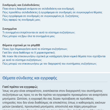
Συνδρομές και Σελιδοδείκτες
Ποια είναι η διαφορά ανάμεσα σε σελιδοδείκτη και συνδρομή;
Πώς προσθέτω σελιδοδείκτες ή εγγράφομαι σε συνδρομές σε συγκεκριμένα θέματα;
Πώς εγγράφομαι σε συνδρομές σε συγκεκριμένες Δ. Συζητήσεις;
Πώς αφαιρώ τις συνδρομές μου;
Συνημμένα
Τι συνημμένα επιτρέπονται σε αυτό το σύστημα συζητήσεων;
Πώς μπορώ να βρω όλα τα συνημμένα μου;
Θέματα σχετικά με το phpBB
Ποιος έχει δημιουργήσει αυτό το σύστημα συζητήσεων;
Γιατί δεν είναι διαθέσιμο το Χ χαρακτηριστικό;
Με ποιον θα επικοινωνήσω σχετικά με κατάχρηση ή/και νομικά θέματα που σχετίζονται
με αυτό το σύστημα συζητήσεων;
Πώς μπορώ να επικοινωνήσω με τον διαχειριστή του συστήματος συζητήσεων;
Θέματα σύνδεσης και εγγραφής
Γιατί πρέπει να εγγραφώ;
Ίσως να μην είναι απαραίτητο, εναπόκειται στον διαχειριστή του συστήματος
συζητήσεων ως προς το αν θα πρέπει να εγγραφείτε προκειμένου να αναρτήσετε
μηνύματα. Ωστόσο, η εγγραφή θα σας δώσει πρόσβαση σε πρόσθετες
υπηρεσίες που δεν είναι διαθέσιμες σε επισκέπτες όπως ο καθορισμός εικόνων
μελών (avatars), προσωπικά μηνύματα, αποστολή και λήψη μηνυμάτων