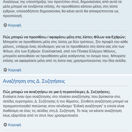
Αναλόγως της υποστήριξης του προτύπου στυλ, δημοσιεύσεις από αυτά τα
μέλη μπορεί να τονίζονται επίσης. Αν προσθέσετε κάποιο μέλος στη λίστα
εχθρών, οποιεσδήποτε δημοσιεύσεις θα κάνει αυτό θα αποκρύπτονται ως
προεπιλογή.
Κορυφή
Πώς μπορώ να προσθέσω / αφαιρέσω μέλη στις λίστες Φίλων και Εχθρών;
Μπορείτε να προσθέσετε μέλη στις λίστες με δύο τρόπους. Στο προφίλ του κάθε
μέλους, υπάρχει ένας σύνδεσμος για να το προσθέσετε στη λίστα σας είτε των
Φίλων, είτε των Εχθρών. Εναλλακτικά, από τον Πίνακα Ελέγχου Μέλους,
μπορείτε κατευθείαν να προσθέσετε μέλη εισάγοντας το όνομα τους. Μπορείτε
επίσης να αφαιρέσετε μέλη από τη λίστα σας χρησιμοποιώντας την ίδια σελίδα.
Κορυφή
Αναζήτηση στις Δ. Συζητήσεις
Πώς μπορώ να αναζητήσω σε μια ή περισσότερες Δ. Συζητήσεις;
Εισάγετε έναν όρο αναζήτησης στο πλαίσιο αναζήτησης που βρίσκεται στις
σελίδες ευρετηρίου, Δ. Συζήτησης ή του θέματος. Σύνθετη αναζήτηση μπορεί να
πραγματοποιηθεί πατώντας στον σύνδεσμο “Ειδική αναζήτηση” η οποία είναι
διαθέσιμη σε όλες τις σελίδες στη Δ. Συζήτηση. Το πώς να κάνετε αναζήτηση
ίσως εξαρτάται από το στυλ που χρησιμοποιείτε.
Κορυφή