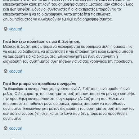
επεξεργαστούν κάθε επιλογή του δημοψηφίσματος. Ωστόσο, εάν κάποιο μέλος
έχει ήδη ψηφίσει, μόνον οι συντονιστές ή οι διαχειριστές μπορούν να το
επεξεργαστούν ή να το διαγράψουν. Αυτό αποτρέπει τις επιλογές
δημοψηφίσματος να αλλαχθούν εν εξελίξει ενός δημοψηφίσματος.
Κορυφή
Γιατί δεν έχω πρόσβαση σε μια Δ. Συζήτηση;
Μερικές Δ. Συζητήσεις μπορεί να περιορίζονται σε ορισμένα μέλη ή ομάδες. Για
να δείτε, να διαβάσετε, να απαντήσετε ή για οποιαδήποτε άλλη ενέργεια μπορεί
να χρειάζεστε ειδικά δικαιώματα. Επικοινωνήστε με έναν συντονιστή ή
διαχειριστή του συστήματος συζητήσεων για να σας χορηγήσει την πρόσβαση.
Κορυφή
Γιατί δεν μπορώ να προσθέσω συνημμένα;
Τα δικαιώματα συνημμένου χορηγούνται ανά Δ. Συζήτηση, ανά ομάδα, ή ανά
μέλος. Ο διαχειριστής του συστήματος συζητήσεων μπορεί να μην έχει επιτρέψει
την προσθήκη συνημμένων στη συγκεκριμένη Δ. Συζήτηση που θέλετε να
δημοσιεύσετε ή πιθανόν μόνο ορισμένες ομάδες μπορούν να προσθέτουν
συνημμένα. Επικοινωνήστε με τον διαχειριστή του συστήματος συζητήσεων εάν
δεν είστε σίγουρος (-η) σχετικά με το λόγο που δεν μπορείτε να προσθέσετε
συνημμένα.
Κορυφή