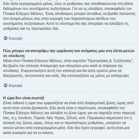
Εάν είστε εγγεγραμμένο μέλος, όλες οι ρυθμίσεις σας αποθηκεύονται στη βάση
δεδομένων του συστήματος συζητήσεων. Για να τις αλλάξετε, επισκεφθείτε τον
Πίνακα Ελέγχου Μέλους. Ένας σύνδεσμος μπορεί συνήθως να βρεθεί πατώντας
στο όνομα μέλους σας στην κορυφή των περισσότερων σελίδων του
συστήματος συζητήσεων. Αυτό το σύστημα θα σας επιτρέψει να αλλάξετε τις
ρυθμίσεις και τις προτιμήσεις σας.
Κορυφή
Πώς μπορώ να αποτρέψω την εμφάνιση του ονόματος μου στη λίστα μελών
σε σύνδεση;
Μέσα στον Πίνακα Ελέγχου Μέλους, στην καρτέλα “Προτιμήσεις Δ. Συζήτησης”,
θα βρείτε την επιλογή
Απόκρυψη των στοιχείων μου κατά τη διάρκεια της
σύνδεσης
. Ενεργοποιήστε αυτή την επιλογή και θα είστε ορατοί μόνο σε
διαχειριστές, συντονιστές και εσάς. Θα υπολογίζεστε ως μέλος με απόκρυψη.
Κορυφή
Η ώρα δεν είναι σωστή!
Είναι πιθανό η ώρα που εμφανίζεται να είναι από διαφορετική ζώνης ώρας από
αυτή στην οποία βρίσκεστε. Εάν αυτή είναι η περίπτωση, επισκεφθείτε τον
Πίνακα Ελέγχου Μέλους και αλλάξτε τη ζώνη ώρας για να ταιριάζει στην περιοχή
σας, π.χ. Λονδίνο, Παρίσι, Νέα Υόρκη, Σίδνεϋ, κλπ. Παρακαλώ σημειώστε ότι η
αλλαγή της ζώνης ώρας, όπως και οι περισσότερες ρυθμίσεις, μπορούν να
γίνουν μόνον από εγγεγραμμένα μέλη. Εάν δεν έχετε εγγραφεί, αυτή είναι μια
καλή ευκαιρία για να το κάνετε.