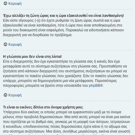
Κορυφή
Έχω αλλάξει τη ζώνη ώρας και η ώρα εξακολουθεί να είναι λανθασμένη!
Εάν είστε σίγουρος (-η) ότι έχετε ρυθμίσει τη ζώνη ώρας σωστά και η ώρα
εξακολουθεί να είναι λανθασμένη, τότε ή ώρα που είναι αποθηκευμένη στο
ρολόι του διακομιστή είναι εσφαλμένη. Παρακαλώ να ειδοποιήσετε κάποιον
διαχειριστή για να διορθώσει το πρόβλημα.
Κορυφή
Η γλώσσα μου δεν είναι στη λίστα!
Είτε ο διαχειριστής δεν έχει εγκαταστήσει τη γλώσσα σας ή κανείς δεν έχει
μεταφράσει αυτό το σύστημα συζητήσεων στη γλώσσα σας. Προσπαθήστε να
ζητήσετε από κάποιον διαχειριστή του συστήματος συζητήσεων αν μπορεί να
εγκαταστήσει το πακέτο γλώσσας που χρειάζεστε. Εάν το πακέτο γλώσσας δεν
υπάρχει, μπορείτε να δημιουργήσετε μια νέα μετάφραση. Περισσότερες
πληροφορίες μπορείτε να βρείτε στην ιστοσελίδα του
phpBB
®.
Κορυφή
Τι είναι οι εικόνες δίπλα στο όνομα χρήστη μου;
Υπάρχουν δύο εικόνες οι οποίες μπορεί να εμφανιστούν μαζί με το όνομα
μέλους στην προβολή δημοσιεύσεων. Μια από αυτές μπορεί να είναι μια εικόνα
που σχετίζεται με το βαθμό σας, γενικώς με τη μορφή των άστρων, τετραγώνων
ή κουκίδων, υποδεικνύοντας πόσες δημοσιεύσεις έχετε κάνει ή το αξίωμα σας
στο σύστημα συζητήσεων. Μια άλλη, συνήθως μεγαλύτερη, εικόνα είναι γνωστή