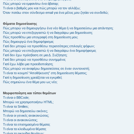
Πώς μπορώ να εμφανίσω ένα άβαταρ;
Τι είναι ο βαθμός μου και πώς μπορώ να τον αλλάξω;
Όταν πατάω στον σύνδεσμο email για ένα μέλος μου ζητάει να συνδεθώ;
Θέματα δημοσίευσης
Πώς μπορώ να δημιουργήσω ένα νέο θέμα ή να δημοσιεύσω μια απάντηση;
Πώς μπορώ να επεξεργαστώ ή να διαγράψω μια δημοσίευση;
Πώς προσθέτω μια υπογραφή στη δημοσίευση μου;
Πώς δημιουργώ ένα δημοψήφισμα;
Γιατί δεν μπορώ να προσθέσω περισσότερες επιλογές ψήφων;
Πώς μπορώ να επεξεργαστώ ή να διαγράψω ένα δημοψήφισμα;
Γιατί δεν έχω πρόσβαση σε μια Δ. Συζήτηση;
Γιατί δεν μπορώ να προσθέσω συνημμένα;
Γιατί έχω λάβει μια προειδοποίηση;
Πώς μπορώ να αναφέρω δημοσιεύσεις σε έναν συντονιστή;
Τι είναι το κουμπί “Αποθήκευση” στη δημοσίευση θέματος;
Γιατί η δημοσίευση χρειάζεται να εγκριθεί;
Πώς σημειώνω ένα θέμα μου ως νέο;
Μορφοποίηση και τύποι θεμάτων
Τι είναι ο BBCode;
Μπορώ να χρησιμοποιήσω HTML;
Τι είναι τα Smilies;
Μπορώ να δημοσιεύω εικόνες;
Τι είναι οι γενικές ανακοινώσεις;
Τι είναι οι ανακοινώσεις;
Τι είναι τα επισημασμένα θέματα;
Τι είναι τα κλειδωμένα θέματα;
Τι είναι τα εικονίδια θεμάτων;