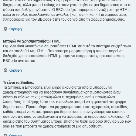
αντικείμενα σε μια δημοσίευση. Η χρήση του BBCode χορηγείται από τον
διαχειριστή, αλλά μπορεί επίσης να απενεργοποιηθεί σε μια δημοσίευση από τη
φόρμα υποβολής μηνύματος. Ο BBCode έχει παρόμοια σύνταξη με την HTML,
αλλά οι εντολές περικλείονται σε αγκύλες [ και ] αντί < και >. Για περισσότερες
πληροφορίες για τον BBCode δείτε τον οδηγό από τη φόρμα δημοσίευσης.
Κορυφή
Μπορώ να χρησιμοποιήσω HTML;
Όχι. Δεν είναι δυνατόν να δημοσιεύσετε HTML σε αυτό το σύστημα συζητήσεων
και να αποδοθεί ως HTML. Περισσότερη μορφοποίηση η οποία μπορεί να
διεξαχθεί χρησιμοποιώντας HTML μπορεί να εφαρμοστεί χρησιμοποιώντας
BBCode αντί αυτού.
Κορυφή
Τι είναι τα Smilies;
Τα Smilies, ή Emoticons, είναι μικρά εικονίδια τα οποία μπορούν να
χρησιμοποιηθούν για να εκφράσουν συναίσθημα χρησιμοποιώντας έναν
σύντομο κώδικα, π.χ. :) υποδηλώνει ευτυχισμένος, ενώ :( υποδηλώνει
λυπημένος. Η πλήρης λίστα των εικονιδίων μπορεί να εμφανιστεί στη φόρμα
δημοσίευσης. Προσπαθήστε να μη χρησιμοποιείτε καταχρηστικώς τα smilies,
καθώς μπορεί να καταστήσουν μια δημοσίευση μη αναγνώσιμη και κάποιος
συντονιστής ίσως να επεξεργαστεί ή να αφαιρέσει τη δημοσίευση ολόκληρη. Ο
διαχειριστής του συστήματος μπορεί επίσης να θέσει ένα όριο στον αριθμό των
smilies που μπορείτε να χρησιμοποιήσετε σε μια δημοσίευση.