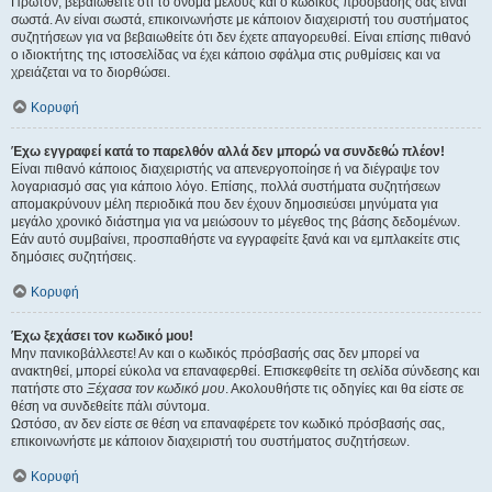
Πρώτον, βεβαιωθείτε ότι το όνομα μέλους και ο κωδικός πρόσβασής σας είναι
σωστά. Αν είναι σωστά, επικοινωνήστε με κάποιον διαχειριστή του συστήματος
συζητήσεων για να βεβαιωθείτε ότι δεν έχετε απαγορευθεί. Είναι επίσης πιθανό
ο ιδιοκτήτης της ιστοσελίδας να έχει κάποιο σφάλμα στις ρυθμίσεις και να
χρειάζεται να το διορθώσει.
Κορυφή
Έχω εγγραφεί κατά το παρελθόν αλλά δεν μπορώ να συνδεθώ πλέον!
Είναι πιθανό κάποιος διαχειριστής να απενεργοποίησε ή να διέγραψε τον
λογαριασμό σας για κάποιο λόγο. Επίσης, πολλά συστήματα συζητήσεων
απομακρύνουν μέλη περιοδικά που δεν έχουν δημοσιεύσει μηνύματα για
μεγάλο χρονικό διάστημα για να μειώσουν το μέγεθος της βάσης δεδομένων.
Εάν αυτό συμβαίνει, προσπαθήστε να εγγραφείτε ξανά και να εμπλακείτε στις
δημόσιες συζητήσεις.
Κορυφή
Έχω ξεχάσει τον κωδικό μου!
Μην πανικοβάλλεστε! Αν και ο κωδικός πρόσβασής σας δεν μπορεί να
ανακτηθεί, μπορεί εύκολα να επαναφερθεί. Επισκεφθείτε τη σελίδα σύνδεσης και
πατήστε στο
Ξέχασα τον κωδικό μου
. Ακολουθήστε τις οδηγίες και θα είστε σε
θέση να συνδεθείτε πάλι σύντομα.
Ωστόσο, αν δεν είστε σε θέση να επαναφέρετε τον κωδικό πρόσβασής σας,
επικοινωνήστε με κάποιον διαχειριστή του συστήματος συζητήσεων.
Κορυφή