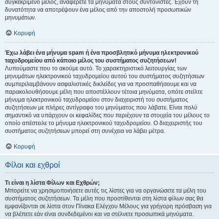
συγκεκριμένο μέλος, αναφέρετε τα μηνύματα στους συντονιστές. Έχουν τη
δυνατότητα να αποτρέψουν ένα μέλος από την αποστολή προσωπικών
μηνυμάτων.
Κορυφή
Έχω λάβει ένα μήνυμα spam ή ένα προσβλητικό μήνυμα ηλεκτρονικού
ταχυδρομείου από κάποιο μέλος του συστήματος συζητήσεων!
Λυπούμαστε που το ακούμε αυτό. Το χαρακτηριστικό λειτουργίας των
μηνυμάτων ηλεκτρονικού ταχυδρομείου αυτού του συστήματος συζητήσεων
συμπεριλαμβάνουν ασφαλιστικές δικλείδες για να προσπαθήσουμε και να
παρακολουθήσουμε μέλη που αποστέλλουν τέτοια μηνύματα, οπότε στείλτε
μήνυμα ηλεκτρονικού ταχυδρομείου στον διαχειριστή του συστήματος
συζητήσεων με πλήρες αντίγραφο του μηνύματος που λάβατε. Είναι πολύ
σημαντικό να υπάρχουν οι κεφαλίδες που περιέχουν τα στοιχεία του μέλους το
οποίο απέστειλε το μήνυμα ηλεκτρονικού ταχυδρομείου. Ο διαχειριστής του
συστήματος συζητήσεων μπορεί στη συνέχεια να λάβει μέτρα.
Κορυφή
Φίλοι και εχθροί
Τι είναι η λίστα Φίλων και Εχθρών;
Μπορείτε να χρησιμοποιήσετε αυτές τις λίστες για να οργανώσετε τα μέλη του
συστήματος συζητήσεων. Τα μέλη που προστίθενται στη λίστα φίλων σας θα
εμφανίζονται σε λίστα στον Πίνακα Ελέγχου Μέλους για γρήγορη πρόσβαση για
να βλέπετε εάν είναι συνδεδεμένοι και να στέλνετε προσωπικά μηνύματα.