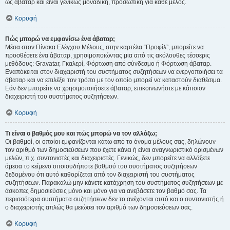
ως άβαταρ και είναι γενικώς μοναδική, προσωπική για κάθε μέλος.
Κορυφή
Πώς μπορώ να εμφανίσω ένα άβαταρ;
Μέσα στον Πίνακα Ελέγχου Μέλους, στην καρτέλα “Προφίλ”, μπορείτε να
προσθέσετε ένα άβαταρ, χρησιμοποιώντας μια από τις ακόλουθες τέσσερις
μεθόδους: Gravatar, Γκαλερί, Φόρτωση από σύνδεσμο ή Φόρτωση άβαταρ.
Εναπόκειται στον διαχειριστή του συστήματος συζητήσεων να ενεργοποιήσει τα
άβαταρ και να επιλέξει τον τρόπο με τον οποίο μπορεί να καταστούν διαθέσιμα.
Εάν δεν μπορείτε να χρησιμοποιήσετε άβαταρ, επικοινωνήστε με κάποιον
διαχειριστή του συστήματος συζητήσεων.
Κορυφή
Τι είναι ο βαθμός μου και πώς μπορώ να τον αλλάξω;
Οι βαθμοί, οι οποίοι εμφανίζονται κάτω από το όνομα μέλους σας, δηλώνουν
τον αριθμό των δημοσιεύσεων που έχετε κάνει ή είναι αναγνωριστικό ορισμένων
μελών, π.χ. συντονιστές και διαχειριστές. Γενικώς, δεν μπορείτε να αλλάξετε
άμεσα το κείμενο οποιουδήποτε βαθμού του συστήματος συζητήσεων
δεδομένου ότι αυτό καθορίζεται από τον διαχειριστή του συστήματος
συζητήσεων. Παρακαλώ μην κάνετε κατάχρηση του συστήματος συζητήσεων με
άσκοπες δημοσιεύσεις μόνο και μόνο για να ανεβάσετε τον βαθμό σας. Τα
περισσότερα συστήματα συζητήσεων δεν το ανέχονται αυτό και ο συντονιστής ή
ο διαχειριστής απλώς θα μειώσει τον αριθμό των δημοσιεύσεων σας.
Κορυφή