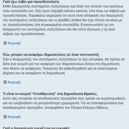
Γιατί έχω λάβει μια προειδοποίηση;
Κάθε διαχειριστής συστήματος συζητήσεων έχει δικό του σύνολο των κανόνων
στην ιστοσελίδα του. Εάν έχετε παραβεί κάποιο κανόνα, τότε ίσως να λάβατε μια
προειδοποίηση. Παρακαλώ σημειώστε ότι αυτό είναι απόφαση του διαχειριστή
του συστήματος συζητήσεων και το phpBB Limited δεν έχει τίποτα να κάνει με
τις προειδοποιήσεις στη συγκεκριμένη ιστοσελίδα. Επικοινωνήστε με τον
διαχειριστή του συστήματος συζητήσεων εάν δεν είστε σίγουρος (-η) γιατί
λάβατε την προειδοποίηση.
Κορυφή
Πώς μπορώ να αναφέρω δημοσιεύσεις σε έναν συντονιστή;
Εάν ο διαχειριστής του συστήματος συζητήσεων το έχει επιτρέψει, θα πρέπει να
δείτε ένα κουμπί για την αναφορά των δημοσιεύσεων δίπλα στη δημοσίευση
που θέλετε να αναφέρετε. Πατώντας θα καθοδηγηθείτε για τα απαιτούμενα
βήματα για να αναφέρετε τη δημοσίευση.
Κορυφή
Τι είναι το κουμπί “Αποθήκευση” στη δημοσίευση θέματος;
Αυτό σας επιτρέπει να αποθηκεύσετε προσχέδια που πρέπει να συμπληρωθούν
και να υποβληθούν σε μεταγενέστερη ημερομηνία. Για να επαναφορτώσετε ένα
αποθηκευμένο προσχέδιο, επισκεφθείτε τον Πίνακα Ελέγχου Μέλους.
Κορυφή
Γιατί η δημοσίευση χρειάζεται να εγκριθεί;