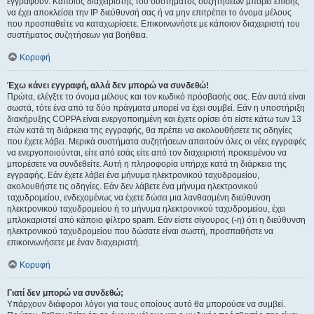
εγγραφούν. Κάποιος διαχειριστής του συστήματος συζητήσεων μπορεί επίσης
να έχει αποκλείσει την IP διεύθυνσή σας ή να μην επιτρέπει το όνομα μέλους
που προσπαθείτε να καταχωρίσετε. Επικοινωνήστε με κάποιον διαχειριστή του
συστήματος συζητήσεων για βοήθεια.
Κορυφή
Έχω κάνει εγγραφή, αλλά δεν μπορώ να συνδεθώ!
Πρώτα, ελέγξτε το όνομα μέλους και τον κωδικό πρόσβασής σας. Εάν αυτά είναι
σωστά, τότε ένα από τα δύο πράγματα μπορεί να έχει συμβεί. Εάν η υποστήριξη
διακήρυξης COPPA είναι ενεργοποιημένη και έχετε ορίσει ότι είστε κάτω των 13
ετών κατά τη διάρκεια της εγγραφής, θα πρέπει να ακολουθήσετε τις οδηγίες
που έχετε λάβει. Μερικά συστήματα συζητήσεων απαιτούν όλες οι νέες εγγραφές
να ενεργοποιούνται, είτε από εσάς είτε από τον διαχειριστή προκειμένου να
μπορέσετε να συνδεθείτε. Αυτή η πληροφορία υπήρχε κατά τη διάρκεια της
εγγραφής. Εάν έχετε λάβει ένα μήνυμα ηλεκτρονικού ταχυδρομείου,
ακολουθήστε τις οδηγίες. Εάν δεν λάβετε ένα μήνυμα ηλεκτρονικού
ταχυδρομείου, ενδεχομένως να έχετε δώσει μια λανθασμένη διεύθυνση
ηλεκτρονικού ταχυδρομείου ή το μήνυμα ηλεκτρονικού ταχυδρομείου, έχει
μπλοκαριστεί από κάποιο φίλτρο spam. Εάν είστε σίγουρος (-η) ότι η διεύθυνση
ηλεκτρονικού ταχυδρομείου που δώσατε είναι σωστή, προσπαθήστε να
επικοινωνήσετε με έναν διαχειριστή.
Κορυφή
Γιατί δεν μπορώ να συνδεθώ;
Υπάρχουν διάφοροι λόγοι για τους οποίους αυτό θα μπορούσε να συμβεί.