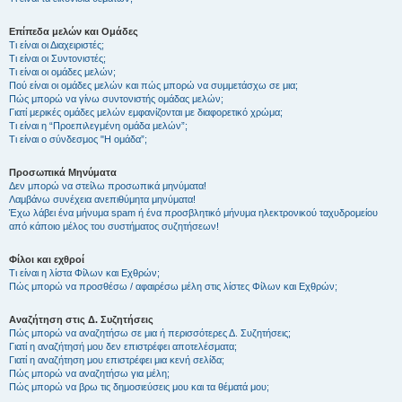
Επίπεδα μελών και Ομάδες
Τι είναι οι Διαχειριστές;
Τι είναι οι Συντονιστές;
Τι είναι οι ομάδες μελών;
Πού είναι οι ομάδες μελών και πώς μπορώ να συμμετάσχω σε μια;
Πώς μπορώ να γίνω συντονιστής ομάδας μελών;
Γιατί μερικές ομάδες μελών εμφανίζονται με διαφορετικό χρώμα;
Τι είναι η “Προεπιλεγμένη ομάδα μελών”;
Τι είναι ο σύνδεσμος "Η ομάδα”;
Προσωπικά Μηνύματα
Δεν μπορώ να στείλω προσωπικά μηνύματα!
Λαμβάνω συνέχεια ανεπιθύμητα μηνύματα!
Έχω λάβει ένα μήνυμα spam ή ένα προσβλητικό μήνυμα ηλεκτρονικού ταχυδρομείου
από κάποιο μέλος του συστήματος συζητήσεων!
Φίλοι και εχθροί
Τι είναι η λίστα Φίλων και Εχθρών;
Πώς μπορώ να προσθέσω / αφαιρέσω μέλη στις λίστες Φίλων και Εχθρών;
Αναζήτηση στις Δ. Συζητήσεις
Πώς μπορώ να αναζητήσω σε μια ή περισσότερες Δ. Συζητήσεις;
Γιατί η αναζήτησή μου δεν επιστρέφει αποτελέσματα;
Γιατί η αναζήτηση μου επιστρέφει μια κενή σελίδα;
Πώς μπορώ να αναζητήσω για μέλη;
Πώς μπορώ να βρω τις δημοσιεύσεις μου και τα θέματά μου;