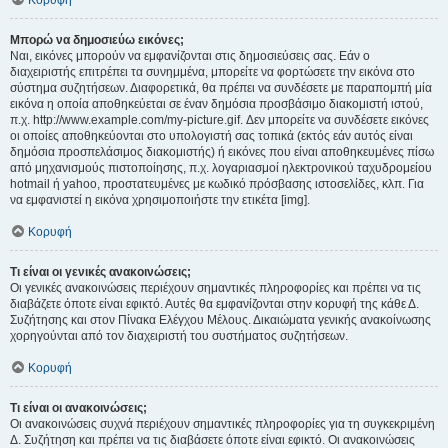
Κορυφή
Μπορώ να δημοσιεύω εικόνες;
Ναι, εικόνες μπορούν να εμφανίζονται στις δημοσιεύσεις σας. Εάν ο
διαχειριστής επιτρέπει τα συνημμένα, μπορείτε να φορτώσετε την εικόνα στο
σύστημα συζητήσεων. Διαφορετικά, θα πρέπει να συνδέσετε με παραπομπή μία
εικόνα η οποία αποθηκεύεται σε έναν δημόσια προσβάσιμο διακομιστή ιστού,
π.χ. http://www.example.com/my-picture.gif. Δεν μπορείτε να συνδέσετε εικόνες
οι οποίες αποθηκεύονται στο υπολογιστή σας τοπικά (εκτός εάν αυτός είναι
δημόσια προσπελάσιμος διακομιστής) ή εικόνες που είναι αποθηκευμένες πίσω
από μηχανισμούς πιστοποίησης, π.χ. λογαριασμοί ηλεκτρονικού ταχυδρομείου
hotmail ή yahoo, προστατευμένες με κωδικό πρόσβασης ιστοσελίδες, κλπ. Για
να εμφανιστεί η εικόνα χρησιμοποιήστε την ετικέτα [img].
Κορυφή
Τι είναι οι γενικές ανακοινώσεις;
Οι γενικές ανακοινώσεις περιέχουν σημαντικές πληροφορίες και πρέπει να τις
διαβάζετε όποτε είναι εφικτό. Αυτές θα εμφανίζονται στην κορυφή της κάθε Δ.
Συζήτησης και στον Πίνακα Ελέγχου Μέλους. Δικαιώματα γενικής ανακοίνωσης
χορηγούνται από τον διαχειριστή του συστήματος συζητήσεων.
Κορυφή
Τι είναι οι ανακοινώσεις;
Οι ανακοινώσεις συχνά περιέχουν σημαντικές πληροφορίες για τη συγκεκριμένη
Δ. Συζήτηση και πρέπει να τις διαβάσετε όποτε είναι εφικτό. Οι ανακοινώσεις