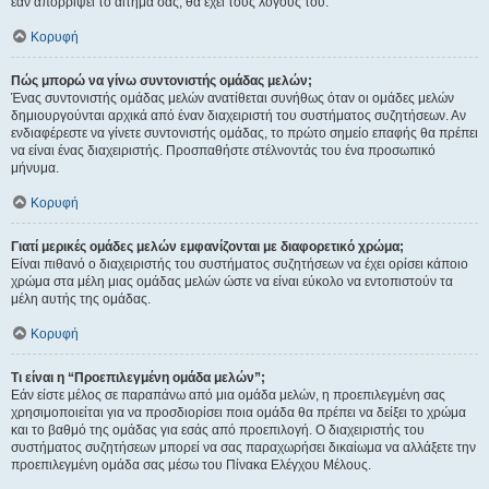
εάν απορρίψει το αίτημα σας, θα έχει τους λόγους του.
Κορυφή
Πώς μπορώ να γίνω συντονιστής ομάδας μελών;
Ένας συντονιστής ομάδας μελών ανατίθεται συνήθως όταν οι ομάδες μελών
δημιουργούνται αρχικά από έναν διαχειριστή του συστήματος συζητήσεων. Αν
ενδιαφέρεστε να γίνετε συντονιστής ομάδας, το πρώτο σημείο επαφής θα πρέπει
να είναι ένας διαχειριστής. Προσπαθήστε στέλνοντάς του ένα προσωπικό
μήνυμα.
Κορυφή
Γιατί μερικές ομάδες μελών εμφανίζονται με διαφορετικό χρώμα;
Είναι πιθανό ο διαχειριστής του συστήματος συζητήσεων να έχει ορίσει κάποιο
χρώμα στα μέλη μιας ομάδας μελών ώστε να είναι εύκολο να εντοπιστούν τα
μέλη αυτής της ομάδας.
Κορυφή
Τι είναι η “Προεπιλεγμένη ομάδα μελών”;
Εάν είστε μέλος σε παραπάνω από μια ομάδα μελών, η προεπιλεγμένη σας
χρησιμοποιείται για να προσδιορίσει ποια ομάδα θα πρέπει να δείξει το χρώμα
και το βαθμό της ομάδας για εσάς από προεπιλογή. Ο διαχειριστής του
συστήματος συζητήσεων μπορεί να σας παραχωρήσει δικαίωμα να αλλάξετε την
προεπιλεγμένη ομάδα σας μέσω του Πίνακα Ελέγχου Μέλους.