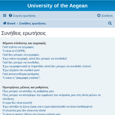
University of the Aegean
Συχνές ερωτήσεις
Σύνδεση
Α
Board
Συνήθεις ερωτήσεις
ν
Συνήθεις ερωτήσεις
α
ζ
Θέματα σύνδεσης και εγγραφής
Γιατί πρέπει να εγγραφώ;
ή
Τι είναι το COPPA;
τ
Γιατί δεν μπορώ να εγγραφώ;
Έχω κάνει εγγραφή, αλλά δεν μπορώ να συνδεθώ!
η
Γιατί δεν μπορώ να συνδεθώ;
Έχω εγγραφεί κατά το παρελθόν αλλά δεν μπορώ να συνδεθώ πλέον!
σ
Έχω ξεχάσει τον κωδικό μου!
η
Γιατί αποσυνδέομαι αυτόματα;
Τι κάνει η “Διαγραφή cookies”;
Προτιμήσεις μέλους και ρυθμίσεις
Πώς μπορώ να αλλάξω τις ρυθμίσεις μου;
Πώς μπορώ να αποτρέψω την εμφάνιση του ονόματος μου στη λίστα μελών σε
σύνδεση;
Η ώρα δεν είναι σωστή!
Έχω αλλάξει τη ζώνη ώρας και η ώρα εξακολουθεί να είναι λανθασμένη!
Η γλώσσα μου δεν είναι στη λίστα!
Τι είναι οι εικόνες δίπλα στο όνομα χρήστη μου;