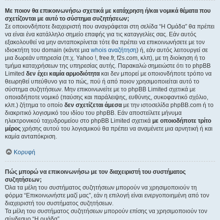
Με ποιον θα επικοινωνήσω σχετικά με κατάχρηση ή/και νομικά θέματα που
σχετίζονται με αυτό το σύστημα συζητήσεων;
Σε οποιονδήποτε διαχειριστή που αναγράφεται στη σελίδα “Η Ομάδα” θα πρέπει
να είναι ένα κατάλληλο σημείο επαφής για τις καταγγελίες σας. Εάν αυτός
εξακολουθεί να μην ανταποκρίνεται τότε θα πρέπει να επικοινωνήσετε με τον
ιδιοκτήτη του domain (κάντε μια
whois αναζήτηση
) ή, εάν αυτός λειτουργεί σε
μια δωρεάν υπηρεσία (π.χ. Yahoo !, free.fr, f2s.com, κλπ), με τη διοίκηση ή το
τμήμα καταχρήσεων της υπηρεσίας αυτής. Παρακαλώ σημειώστε ότι το phpBB
Limited
δεν έχει καμία αρμοδιότητα
και δεν μπορεί με οποιονδήποτε τρόπο να
θεωρηθεί υπεύθυνο για το πώς, πού ή από ποιον χρησιμοποιείται αυτό το
σύστημα συζητήσεων. Μην επικοινωνείτε με το phpBB Limited σχετικά με
οποιαδήποτε νομικό (παύσης και παράλειψης, ευθύνης, συκοφαντικό σχόλιο,
κλπ.) ζήτημα το οποίο
δεν σχετίζεται άμεσα
με την ιστοσελίδα phpBB.com ή το
διακριτικό λογισμικό του ιδίου του phpBB. Εάν αποστείλετε μήνυμα
ηλεκτρονικού ταχυδρομείου στο phpBB Limited σχετικά
με οποιοδήποτε τρίτο
μέρος
χρήσης αυτού του λογισμικού θα πρέπει να αναμένετε μια αρνητική ή και
καμία ανταπόκριση.
Κορυφή
Πώς μπορώ να επικοινωνήσω με τον διαχειριστή του συστήματος
συζητήσεων;
Όλα τα μέλη του συστήματος συζητήσεων μπορούν να χρησιμοποιούν τη
φόρμα “Επικοινωνήστε μαζί μας”, εάν η επιλογή είναι ενεργοποιημένη από τον
διαχειριστή του συστήματος συζητήσεων.
Τα μέλη του συστήματος συζητήσεων μπορούν επίσης να χρησιμοποιούν τον
σύνδεσμο “Η ομάδα”.