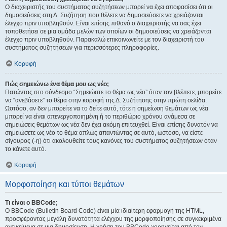
Ο διαχειριστής του συστήματος συζητήσεων μπορεί να έχει αποφασίσει ότι οι
δημοσιεύσεις στη Δ. Συζήτηση που θέλετε να δημοσιεύσετε να χρειάζονται
έλεγχο πριν υποβληθούν. Είναι επίσης πιθανό ο διαχειριστής να σας έχει
τοποθετήσει σε μια ομάδα μελών των οποίων οι δημοσιεύσεις να χρειάζονται
έλεγχο πριν υποβληθούν. Παρακαλώ επικοινωνείτε με τον διαχειριστή του
συστήματος συζητήσεων για περισσότερες πληροφορίες.
Κορυφή
Πώς σημειώνω ένα θέμα μου ως νέο;
Πατώντας στο σύνδεσμο “Σημειώστε το θέμα ως νέο” όταν τον βλέπετε, μπορείτε
να “ανεβάσετε” το θέμα στην κορυφή της Δ. Συζήτησης στην πρώτη σελίδα.
Ωστόσο, αν δεν μπορείτε να το δείτε αυτό, τότε η σημείωση θεμάτων ως νέα
μπορεί να είναι απενεργοποιημένη ή το περιθώριο χρόνου ανάμεσα σε
σημειώσεις θεμάτων ως νέα δεν έχει ακόμη επιτευχθεί. Είναι επίσης δυνατόν να
σημειώσετε ως νέο το θέμα απλώς απαντώντας σε αυτό, ωστόσο, να είστε
σίγουρος (-η) ότι ακολουθείτε τους κανόνες του συστήματος συζητήσεων όταν
το κάνετε αυτό.
Κορυφή
Μορφοποίηση και τύποι θεμάτων
Τι είναι ο BBCode;
Ο BBCode (Bulletin Board Code) είναι μία ιδιαίτερη εφαρμογή της HTML,
προσφέροντας μεγάλη δυνατότητα ελέγχου της μορφοποίησης σε συγκεκριμένα