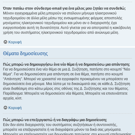
Όταν πατάω στον σύνδεσμο email για ένα μέλος μου ζητάει να συνδεθώ;
Μόνον εγγεγραμμένα μέλη μπορούν να στείλουν μήνυμα ηλεκτρονικού
ταχυδρομείου σε άλλα μέλη μέσω της ενσωματωμένης φόρμας αποστολής
μηνύματος ηλεκτρονικού ταχυδρομείου και μόνο αν ο διαχειριστής έχει
ενεργοποιήσει αυτή τη δυνατότητα. Αυτό γίνεται για να αποτραπεί η κακόβουλη
χρήση του συστήματος ηλεκτρονικού ταχυδρομείου από ανώνυμα μέλη.
Κορυφή
Θέματα δημοσίευσης
Πώς μπορώ να δημιουργήσω ένα νέο θέμα ή να δημοσιεύσω μια απάντηση;
Για να δημοσιεύσετε ένα νέο θέμα σε μια Δ. Συζήτηση, πατήστε στο κουμπί “Νέο
θέμα”. Για να δημοσιεύσετε μια απάντηση σε ένα θέμα, πατήστε στο κουμπί
“Απάντηση”. Μπορεί να χρειαστεί να εγγραφείτε προκειμένου να μπορέσετε να
δημοσιεύσετε ένα μήνυμα. Μια λίστα με τα δικαιώματά σας σε κάθε Δ. Συζήτηση
είναι διαθέσιμη στο κάτω μέρος στις οθόνες της Δ. Συζήτησης και του θέματος.
Παράδειγμα: Μπορείτε να δημοσιεύετε νέα θέματα, Μπορείτε να επισυνάπτετε
αρχεία, κλπ.
Κορυφή
Πώς μπορώ να επεξεργαστώ ή να διαγράψω μια δημοσίευση;
Εάν δεν είστε διαχειριστής του συστήματος συζητήσεων ή συντονιστής,
μπορείτε να επεξεργαστείτε ή να διαγράψετε μόνον τα δικά σας μηνύματα.
Μπορείτε να επεξεργαστείτε μια δημοσίευση πατώντας στο κουμπί επεξεργασίας