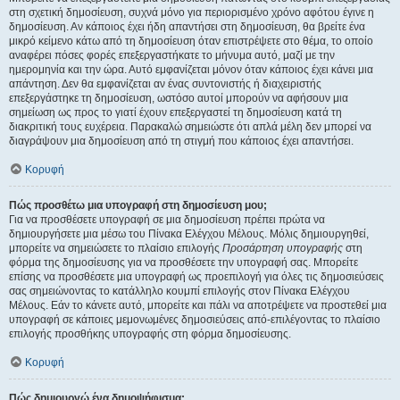
στη σχετική δημοσίευση, συχνά μόνο για περιορισμένο χρόνο αφότου έγινε η
δημοσίευση. Αν κάποιος έχει ήδη απαντήσει στη δημοσίευση, θα βρείτε ένα
μικρό κείμενο κάτω από τη δημοσίευση όταν επιστρέψετε στο θέμα, το οποίο
αναφέρει πόσες φορές επεξεργαστήκατε το μήνυμα αυτό, μαζί με την
ημερομηνία και την ώρα. Αυτό εμφανίζεται μόνον όταν κάποιος έχει κάνει μια
απάντηση. Δεν θα εμφανίζεται αν ένας συντονιστής ή διαχειριστής
επεξεργάστηκε τη δημοσίευση, ωστόσο αυτοί μπορούν να αφήσουν μια
σημείωση ως προς το γιατί έχουν επεξεργαστεί τη δημοσίευση κατά τη
διακριτική τους ευχέρεια. Παρακαλώ σημειώστε ότι απλά μέλη δεν μπορεί να
διαγράψουν μια δημοσίευση από τη στιγμή που κάποιος έχει απαντήσει.
Κορυφή
Πώς προσθέτω μια υπογραφή στη δημοσίευση μου;
Για να προσθέσετε υπογραφή σε μια δημοσίευση πρέπει πρώτα να
δημιουργήσετε μια μέσω του Πίνακα Ελέγχου Μέλους. Μόλις δημιουργηθεί,
μπορείτε να σημειώσετε το πλαίσιο επιλογής
Προσάρτηση υπογραφής
στη
φόρμα της δημοσίευσης για να προσθέσετε την υπογραφή σας. Μπορείτε
επίσης να προσθέσετε μια υπογραφή ως προεπιλογή για όλες τις δημοσιεύσεις
σας σημειώνοντας το κατάλληλο κουμπί επιλογής στον Πίνακα Ελέγχου
Μέλους. Εάν το κάνετε αυτό, μπορείτε και πάλι να αποτρέψετε να προστεθεί μια
υπογραφή σε κάποιες μεμονωμένες δημοσιεύσεις από-επιλέγοντας το πλαίσιο
επιλογής προσθήκης υπογραφής στη φόρμα δημοσίευσης.
Κορυφή
Πώς δημιουργώ ένα δημοψήφισμα;