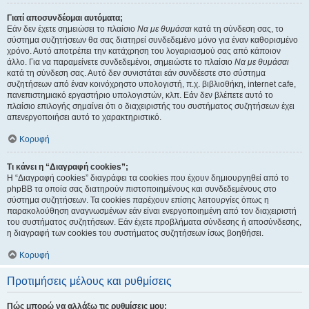
Γιατί αποσυνδέομαι αυτόματα;
Εάν δεν έχετε σημειώσει το πλαίσιο
Να με θυμάσαι
κατά τη σύνδεση σας, το
σύστημα συζητήσεων θα σας διατηρεί συνδεδεμένο μόνο για έναν καθορισμένο
χρόνο. Αυτό αποτρέπει την κατάχρηση του λογαριασμού σας από κάποιον
άλλο. Για να παραμείνετε συνδεδεμένοι, σημειώστε το πλαίσιο
Να με θυμάσαι
κατά τη σύνδεση σας. Αυτό δεν συνιστάται εάν συνδέεστε στο σύστημα
συζητήσεων από έναν κοινόχρηστο υπολογιστή, π.χ. βιβλιοθήκη, internet cafe,
πανεπιστημιακό εργαστήριο υπολογιστών, κλπ. Εάν δεν βλέπετε αυτό το
πλαίσιο επιλογής σημαίνει ότι ο διαχειριστής του συστήματος συζητήσεων έχει
απενεργοποιήσει αυτό το χαρακτηριστικό.
Κορυφή
Τι κάνει η “Διαγραφή cookies”;
Η “Διαγραφή cookies” διαγράφει τα cookies που έχουν δημιουργηθεί από το
phpBB τα οποία σας διατηρούν πιστοποιημένους και συνδεδεμένους στο
σύστημα συζητήσεων. Τα cookies παρέχουν επίσης λειτουργίες όπως η
παρακολούθηση αναγνωσμένων εάν είναι ενεργοποιημένη από τον διαχειριστή
του συστήματος συζητήσεων. Εάν έχετε προβλήματα σύνδεσης ή αποσύνδεσης,
η διαγραφή των cookies του συστήματος συζητήσεων ίσως βοηθήσει.
Κορυφή
Προτιμήσεις μέλους και ρυθμίσεις
Πώς μπορώ να αλλάξω τις ρυθμίσεις μου;