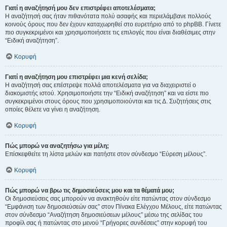
Γιατί η αναζήτησή μου δεν επιστρέφει αποτελέσματα;
Η αναζήτησή σας ήταν πιθανότατα πολύ ασαφής και περιελάμβανε πολλούς
κοινούς όρους που δεν έχουν καταχωρηθεί στο ευρετήριο από το phpBB. Γίνετε
πιο συγκεκριμένοι και χρησιμοποιήσετε τις επιλογές που είναι διαθέσιμες στην
“Ειδική αναζήτηση”.
Κορυφή
Γιατί η αναζήτηση μου επιστρέφει μια κενή σελίδα;
Η αναζήτησή σας επέστρεψε πολλά αποτελέσματα για να διαχειριστεί ο
διακομιστής ιστού. Χρησιμοποιήστε την “Ειδική αναζήτηση” και να είστε πιο
συγκεκριμένοι στους όρους που χρησιμοποιούνται και τις Δ. Συζητήσεις στις
οποίες θέλετε να γίνει η αναζήτηση.
Κορυφή
Πώς μπορώ να αναζητήσω για μέλη;
Επίσκεφθείτε τη λίστα μελών και πατήστε στον σύνδεσμο “Εύρεση μέλους”.
Κορυφή
Πώς μπορώ να βρω τις δημοσιεύσεις μου και τα θέματά μου;
Οι δημοσιεύσεις σας μπορούν να ανακτηθούν είτε πατώντας στον σύνδεσμο
“Εμφάνιση των δημοσιεύσεών σας” στον Πίνακα Ελέγχου Μέλους, είτε πατώντας
στον σύνδεσμο “Αναζήτηση δημοσιεύσεων μέλους” μέσω της σελίδας του
προφίλ σας ή πατώντας στο μενού “Γρήγορες συνδέσεις” στην κορυφή του