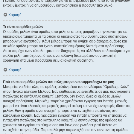
Γενικώς, οι συντονιστές υπάρχουν για να αποτρέπουν μέλη από το να βγαίνουν
εκτός θέματος ή να δημοσιεύουν καταχρηστικό ή προσβλητικό υλικό.
Κορυφή
Τι είναι οι ομάδες μελών;
Οι ομάδες μελών είναι ομάδες από μέλη οι οποίες μοιράζουν την κοινότητα σε
διαχειρίσιμα τμήματα με τα οποία οι διαχειριστές του συστήματος συζητήσεων
μπορούν να εργαστούν. Κάθε μέλος μπορεί να ανήκει σε διάφορες ομάδες και
σε κάθε ομάδα μπορεί να έχουν ανατεθεί επιμέρους δικαιώματα πρόσβασης.
Αυτό παρέχει έναν εύκολο τρόπο σε διαχειριστές να αλλάξουν τα δικαιώματα για
πολλά μέλη ταυτόχρονα, όπως είναι αλλαγή δικαιωμάτων συντονιστή ή
χορήγηση στα μέλη πρόσβαση σε μια ιδιωτική συζήτηση.
Κορυφή
Πού είναι οι ομάδες μελών και πώς μπορώ να συμμετάσχω σε μια;
Μπορείτε να δείτε όλες τις ομάδες μελών μέσω του συνδέσμου “Ομάδες μελών”
στον Πίνακα Ελέγχου Μέλους. Εάν επιθυμείτε να ενταχθείτε σε μια, προχωρήστε
πατώντας το κατάλληλο κουμπί. Ωστόσο, δεν έχουν όλες οι ομάδες μελών
ανοιχτή πρόσβαση. Μερικές μπορεί να χρειάζονται έγκριση για ένταξη, μερικές
μπορεί να είναι κλειστές και μερικές μπορεί ακόμη και να έχουν κρυφές ιδιότητες
μελών. Εάν η ομάδα είναι ανοιχτή, μπορείτε να ενταχθείτε πατώντας στο
κατάλληλο κουμπί. Εάν χρειάζεται έγκριση για ένταξη μπορείτε να ζητήσετε να
ενταχθείτε πατώντας στο κατάλληλο κουμπί. Ο συντονιστής της ομάδας θα
χρειαστεί να εγκρίνει το αίτημα σας και ίσως σας ρωτήσει γιατί θέλετε να
ενταχθείτε στην ομάδα. Παρακαλώ μην παρενοχλήσετε τον συντονιστή ομάδας