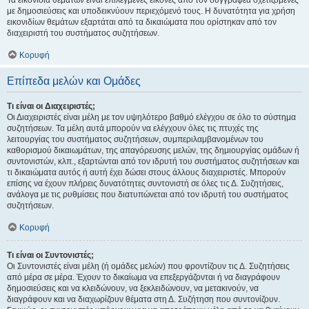
Τα εικονίδια θεμάτων είναι επιλεγμένες εικόνες από τον συγγραφέα σχετιζόμενες
με δημοσιεύσεις και υποδεικνύουν περιεχόμενό τους. Η δυνατότητα για χρήση
εικονιδίων θεμάτων εξαρτάται από τα δικαιώματα που ορίστηκαν από τον
διαχειριστή του συστήματος συζητήσεων.
Κορυφή
Επίπεδα μελών και Ομάδες
Τι είναι οι Διαχειριστές;
Οι Διαχειριστές είναι μέλη με τον υψηλότερο βαθμό ελέγχου σε όλο το σύστημα
συζητήσεων. Τα μέλη αυτά μπορούν να ελέγχουν όλες τις πτυχές της
λειτουργίας του συστήματος συζητήσεων, συμπεριλαμβανομένων του
καθορισμού δικαιωμάτων, της απαγόρευσης μελών, της δημιουργίας ομάδων ή
συντονιστών, κλπ., εξαρτώνται από τον ιδρυτή του συστήματος συζητήσεων και
τι δικαιώματα αυτός ή αυτή έχει δώσει στους άλλους διαχειριστές. Μπορούν
επίσης να έχουν πλήρεις δυνατότητες συντονιστή σε όλες τις Δ. Συζητήσεις,
ανάλογα με τις ρυθμίσεις που διατυπώνεται από τον ιδρυτή του συστήματος
συζητήσεων.
Κορυφή
Τι είναι οι Συντονιστές;
Οι Συντονιστές είναι μέλη (ή ομάδες μελών) που φροντίζουν τις Δ. Συζητήσεις
από μέρα σε μέρα. Έχουν το δικαίωμα να επεξεργάζονται ή να διαγράφουν
δημοσιεύσεις και να κλειδώνουν, να ξεκλειδώνουν, να μετακινούν, να
διαγράφουν και να διαχωρίζουν θέματα στη Δ. Συζήτηση που συντονίζουν.