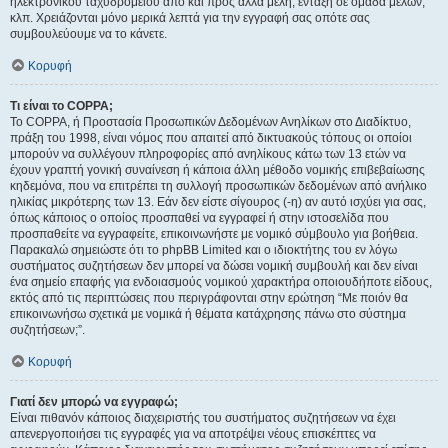
ηλεκτρονικού ταχυδρομείου από και προς άλλα μέλη, ένταξη σε ομάδα μελών,
κλπ. Χρειάζονται μόνο μερικά λεπτά για την εγγραφή σας οπότε σας
συμβουλεύουμε να το κάνετε.
Κορυφή
Τι είναι το COPPA;
Το COPPA, ή Προστασία Προσωπικών Δεδομένων Ανηλίκων στο Διαδίκτυο,
πράξη του 1998, είναι νόμος που απαιτεί από δικτυακούς τόπους οι οποίοι
μπορούν να συλλέγουν πληροφορίες από ανηλίκους κάτω των 13 ετών να
έχουν γραπτή γονική συναίνεση ή κάποια άλλη μέθοδο νομικής επιβεβαίωσης
κηδεμόνα, που να επιτρέπει τη συλλογή προσωπικών δεδομένων από ανήλικο
ηλικίας μικρότερης των 13. Εάν δεν είστε σίγουρος (-η) αν αυτό ισχύει για σας,
όπως κάποιος ο οποίος προσπαθεί να εγγραφεί ή στην ιστοσελίδα που
προσπαθείτε να εγγραφείτε, επικοινωνήστε με νομικό σύμβουλο για βοήθεια.
Παρακαλώ σημειώστε ότι το phpBB Limited και ο ιδιοκτήτης του εν λόγω
συστήματος συζητήσεων δεν μπορεί να δώσει νομική συμβουλή και δεν είναι
ένα σημείο επαφής για ενδοιασμούς νομικού χαρακτήρα οποιουδήποτε είδους,
εκτός από τις περιπτώσεις που περιγράφονται στην ερώτηση “Με ποιόν θα
επικοινωνήσω σχετικά με νομικά ή θέματα κατάχρησης πάνω στο σύστημα
συζητήσεων;”.
Κορυφή
Γιατί δεν μπορώ να εγγραφώ;
Είναι πιθανόν κάποιος διαχειριστής του συστήματος συζητήσεων να έχει
απενεργοποιήσει τις εγγραφές για να αποτρέψει νέους επισκέπτες να