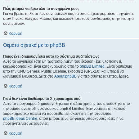
Πώς μπορώ να βρω όλα τα συνημμένα μου;
Για να βρείτε τη λίστα των συνημμένων σας τα οποία έχετε φορτώσει, πηγαίνετε
στον Πίνακα Ελέγχου Μέλους και ακολουθήστε τους συνδέσμους στην ενότητα
συνημμένων.
Κορυφή
Θέματα σχετικά με το phpBB
Ποιος έχει δημιουργήσει αυτό το σύστημα συζητήσεων;
Αυτό το λογισμικό (στη μη τροποποιημένη του έκδοση) έχει υλοποιηθεί,
κυκλοφορήσει και είναι κατοχυρωμένο από το
phpBB Limited
. Είναι διαθέσιμο
υπό την GNU General Public License, έκδοση 2 (GPL-2.0) και μπορεί να
διανεμηθεί ελεύθερα. Δείτε στο
About phpBB
για περισσότερες λεπτομέρειες.
Κορυφή
Γιατί δεν είναι διαθέσιμο το Χ χαρακτηριστικό;
Αυτό το πρόγραμμα δημιουργήθηκε και η άδεια χρήσης του αποδόθηκε από
την ομάδα ανάπτυξης λογισμικού phpBB Limited. Εάν νομίζετε ότι κάποιο
χαρακτηριστικό πρέπει να προστεθεί, επισκεφθείτε την ιστοσελίδα
phpBB Ideas Centre
, όπου μπορείτε να ψηφίσετε υπάρχουσες ιδέες ή να
προτείνετε νέες λειτουργίες.
Κορυφή