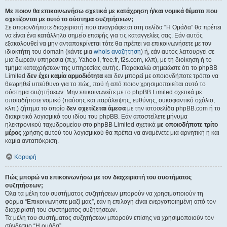
Με ποιον θα επικοινωνήσω σχετικά με κατάχρηση ή/και νομικά θέματα που
σχετίζονται με αυτό το σύστημα συζητήσεων;
Σε οποιονδήποτε διαχειριστή που αναγράφεται στη σελίδα “Η Ομάδα” θα πρέπει
να είναι ένα κατάλληλο σημείο επαφής για τις καταγγελίες σας. Εάν αυτός
εξακολουθεί να μην ανταποκρίνεται τότε θα πρέπει να επικοινωνήσετε με τον
ιδιοκτήτη του domain (κάντε μια
whois αναζήτηση
) ή, εάν αυτός λειτουργεί σε
μια δωρεάν υπηρεσία (π.χ. Yahoo !, free.fr, f2s.com, κλπ), με τη διοίκηση ή το
τμήμα καταχρήσεων της υπηρεσίας αυτής. Παρακαλώ σημειώστε ότι το phpBB
Limited
δεν έχει καμία αρμοδιότητα
και δεν μπορεί με οποιονδήποτε τρόπο να
θεωρηθεί υπεύθυνο για το πώς, πού ή από ποιον χρησιμοποιείται αυτό το
σύστημα συζητήσεων. Μην επικοινωνείτε με το phpBB Limited σχετικά με
οποιαδήποτε νομικό (παύσης και παράλειψης, ευθύνης, συκοφαντικό σχόλιο,
κλπ.) ζήτημα το οποίο
δεν σχετίζεται άμεσα
με την ιστοσελίδα phpBB.com ή το
διακριτικό λογισμικό του ιδίου του phpBB. Εάν αποστείλετε μήνυμα
ηλεκτρονικού ταχυδρομείου στο phpBB Limited σχετικά
με οποιοδήποτε τρίτο
μέρος
χρήσης αυτού του λογισμικού θα πρέπει να αναμένετε μια αρνητική ή και
καμία ανταπόκριση.
Κορυφή
Πώς μπορώ να επικοινωνήσω με τον διαχειριστή του συστήματος
συζητήσεων;
Όλα τα μέλη του συστήματος συζητήσεων μπορούν να χρησιμοποιούν τη
φόρμα “Επικοινωνήστε μαζί μας”, εάν η επιλογή είναι ενεργοποιημένη από τον
διαχειριστή του συστήματος συζητήσεων.
Τα μέλη του συστήματος συζητήσεων μπορούν επίσης να χρησιμοποιούν τον
σύνδεσμο “Η ομάδα”.