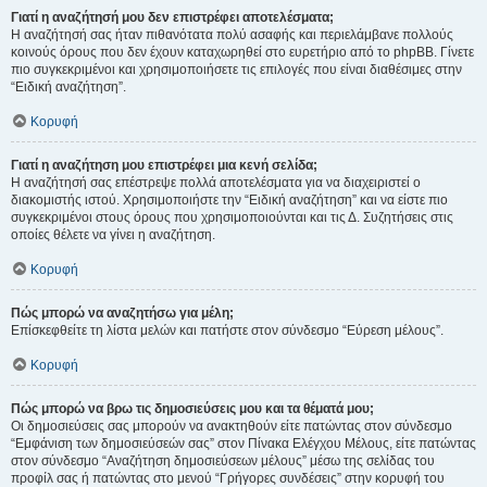
Γιατί η αναζήτησή μου δεν επιστρέφει αποτελέσματα;
Η αναζήτησή σας ήταν πιθανότατα πολύ ασαφής και περιελάμβανε πολλούς
κοινούς όρους που δεν έχουν καταχωρηθεί στο ευρετήριο από το phpBB. Γίνετε
πιο συγκεκριμένοι και χρησιμοποιήσετε τις επιλογές που είναι διαθέσιμες στην
“Ειδική αναζήτηση”.
Κορυφή
Γιατί η αναζήτηση μου επιστρέφει μια κενή σελίδα;
Η αναζήτησή σας επέστρεψε πολλά αποτελέσματα για να διαχειριστεί ο
διακομιστής ιστού. Χρησιμοποιήστε την “Ειδική αναζήτηση” και να είστε πιο
συγκεκριμένοι στους όρους που χρησιμοποιούνται και τις Δ. Συζητήσεις στις
οποίες θέλετε να γίνει η αναζήτηση.
Κορυφή
Πώς μπορώ να αναζητήσω για μέλη;
Επίσκεφθείτε τη λίστα μελών και πατήστε στον σύνδεσμο “Εύρεση μέλους”.
Κορυφή
Πώς μπορώ να βρω τις δημοσιεύσεις μου και τα θέματά μου;
Οι δημοσιεύσεις σας μπορούν να ανακτηθούν είτε πατώντας στον σύνδεσμο
“Εμφάνιση των δημοσιεύσεών σας” στον Πίνακα Ελέγχου Μέλους, είτε πατώντας
στον σύνδεσμο “Αναζήτηση δημοσιεύσεων μέλους” μέσω της σελίδας του
προφίλ σας ή πατώντας στο μενού “Γρήγορες συνδέσεις” στην κορυφή του