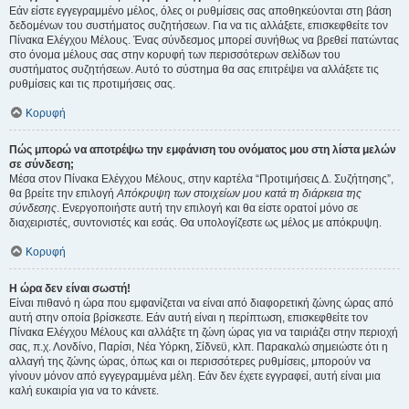
Εάν είστε εγγεγραμμένο μέλος, όλες οι ρυθμίσεις σας αποθηκεύονται στη βάση
δεδομένων του συστήματος συζητήσεων. Για να τις αλλάξετε, επισκεφθείτε τον
Πίνακα Ελέγχου Μέλους. Ένας σύνδεσμος μπορεί συνήθως να βρεθεί πατώντας
στο όνομα μέλους σας στην κορυφή των περισσότερων σελίδων του
συστήματος συζητήσεων. Αυτό το σύστημα θα σας επιτρέψει να αλλάξετε τις
ρυθμίσεις και τις προτιμήσεις σας.
Κορυφή
Πώς μπορώ να αποτρέψω την εμφάνιση του ονόματος μου στη λίστα μελών
σε σύνδεση;
Μέσα στον Πίνακα Ελέγχου Μέλους, στην καρτέλα “Προτιμήσεις Δ. Συζήτησης”,
θα βρείτε την επιλογή
Απόκρυψη των στοιχείων μου κατά τη διάρκεια της
σύνδεσης
. Ενεργοποιήστε αυτή την επιλογή και θα είστε ορατοί μόνο σε
διαχειριστές, συντονιστές και εσάς. Θα υπολογίζεστε ως μέλος με απόκρυψη.
Κορυφή
Η ώρα δεν είναι σωστή!
Είναι πιθανό η ώρα που εμφανίζεται να είναι από διαφορετική ζώνης ώρας από
αυτή στην οποία βρίσκεστε. Εάν αυτή είναι η περίπτωση, επισκεφθείτε τον
Πίνακα Ελέγχου Μέλους και αλλάξτε τη ζώνη ώρας για να ταιριάζει στην περιοχή
σας, π.χ. Λονδίνο, Παρίσι, Νέα Υόρκη, Σίδνεϋ, κλπ. Παρακαλώ σημειώστε ότι η
αλλαγή της ζώνης ώρας, όπως και οι περισσότερες ρυθμίσεις, μπορούν να
γίνουν μόνον από εγγεγραμμένα μέλη. Εάν δεν έχετε εγγραφεί, αυτή είναι μια
καλή ευκαιρία για να το κάνετε.