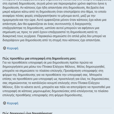
στη σχετική δημοσίευση, συχνά μόνο για περιορισμένο χρόνο αφότου έγινε η
δημοσίευση. Αν κάποιος έχει ήδη απαντήσει στη δημοσίευση, θα βρείτε ένα
μικρό κείμενο κάτω από τη δημοσίευση όταν επιστρέψετε στο θέμα, το οποίο
αναφέρει πόσες φορές επεξεργαστήκατε το μήνυμα αυτό, μαζί με την
ημερομηνία και την ώρα. Αυτό εμφανίζεται μόνον όταν κάποιος έχει κάνει μια
απάντηση. Δεν θα εμφανίζεται αν ένας συντονιστής ή διαχειριστής
επεξεργάστηκε τη δημοσίευση, ωστόσο αυτοί μπορούν να αφήσουν μια
σημείωση ως προς το γιατί έχουν επεξεργαστεί τη δημοσίευση κατά τη
διακριτική τους ευχέρεια. Παρακαλώ σημειώστε ότι απλά μέλη δεν μπορεί να
διαγράψουν μια δημοσίευση από τη στιγμή που κάποιος έχει απαντήσει.
Κορυφή
Πώς προσθέτω μια υπογραφή στη δημοσίευση μου;
Για να προσθέσετε υπογραφή σε μια δημοσίευση πρέπει πρώτα να
δημιουργήσετε μια μέσω του Πίνακα Ελέγχου Μέλους. Μόλις δημιουργηθεί,
μπορείτε να σημειώσετε το πλαίσιο επιλογής
Προσάρτηση υπογραφής
στη
φόρμα της δημοσίευσης για να προσθέσετε την υπογραφή σας. Μπορείτε
επίσης να προσθέσετε μια υπογραφή ως προεπιλογή για όλες τις δημοσιεύσεις
σας σημειώνοντας το κατάλληλο κουμπί επιλογής στον Πίνακα Ελέγχου
Μέλους. Εάν το κάνετε αυτό, μπορείτε και πάλι να αποτρέψετε να προστεθεί μια
υπογραφή σε κάποιες μεμονωμένες δημοσιεύσεις από-επιλέγοντας το πλαίσιο
επιλογής προσθήκης υπογραφής στη φόρμα δημοσίευσης.
Κορυφή
Πώς δημιουργώ ένα δημοψήφισμα;