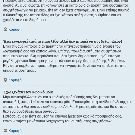
Πρώτον, βεβαιωθείτε ότι το όνομα μέλους και ο κωδικός πρόσβασής σας είναι
σωστά. Αν είναι σωστά, επικοινωνήστε με κάποιον διαχειριστή του συστήματος
συζητήσεων για να βεβαιωθείτε ότι δεν έχετε απαγορευθεί. Είναι επίσης πιθανό
ο ιδιοκτήτης της ιστοσελίδας να έχει κάποιο σφάλμα στις ρυθμίσεις και να
χρειάζεται να το διορθώσει.
Κορυφή
Έχω εγγραφεί κατά το παρελθόν αλλά δεν μπορώ να συνδεθώ πλέον!
Είναι πιθανό κάποιος διαχειριστής να απενεργοποίησε ή να διέγραψε τον
λογαριασμό σας για κάποιο λόγο. Επίσης, πολλά συστήματα συζητήσεων
απομακρύνουν μέλη περιοδικά που δεν έχουν δημοσιεύσει μηνύματα για
μεγάλο χρονικό διάστημα για να μειώσουν το μέγεθος της βάσης δεδομένων.
Εάν αυτό συμβαίνει, προσπαθήστε να εγγραφείτε ξανά και να εμπλακείτε στις
δημόσιες συζητήσεις.
Κορυφή
Έχω ξεχάσει τον κωδικό μου!
Μην πανικοβάλλεστε! Αν και ο κωδικός πρόσβασής σας δεν μπορεί να
ανακτηθεί, μπορεί εύκολα να επαναφερθεί. Επισκεφθείτε τη σελίδα σύνδεσης και
πατήστε στο
Ξέχασα τον κωδικό μου
. Ακολουθήστε τις οδηγίες και θα είστε σε
θέση να συνδεθείτε πάλι σύντομα.
Ωστόσο, αν δεν είστε σε θέση να επαναφέρετε τον κωδικό πρόσβασής σας,
επικοινωνήστε με κάποιον διαχειριστή του συστήματος συζητήσεων.
Κορυφή