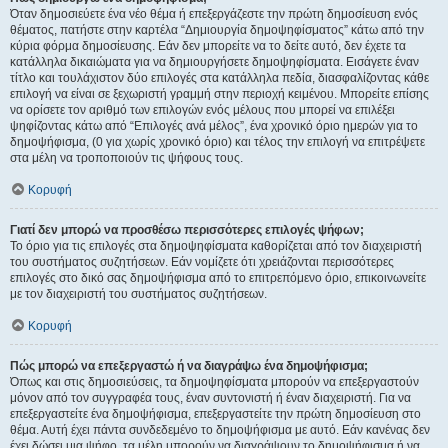
Όταν δημοσιεύετε ένα νέο θέμα ή επεξεργάζεστε την πρώτη δημοσίευση ενός
θέματος, πατήστε στην καρτέλα “Δημιουργία δημοψηφίσματος” κάτω από την
κύρια φόρμα δημοσίευσης. Εάν δεν μπορείτε να το δείτε αυτό, δεν έχετε τα
κατάλληλα δικαιώματα για να δημιουργήσετε δημοψηφίσματα. Εισάγετε έναν
τίτλο και τουλάχιστον δύο επιλογές στα κατάλληλα πεδία, διασφαλίζοντας κάθε
επιλογή να είναι σε ξεχωριστή γραμμή στην περιοχή κειμένου. Μπορείτε επίσης
να ορίσετε τον αριθμό των επιλογών ενός μέλους που μπορεί να επιλέξει
ψηφίζοντας κάτω από “Επιλογές ανά μέλος”, ένα χρονικό όριο ημερών για το
δημοψήφισμα, (0 για χωρίς χρονικό όριο) και τέλος την επιλογή να επιτρέψετε
στα μέλη να τροποποιούν τις ψήφους τους.
Κορυφή
Γιατί δεν μπορώ να προσθέσω περισσότερες επιλογές ψήφων;
Το όριο για τις επιλογές στα δημοψηφίσματα καθορίζεται από τον διαχειριστή
του συστήματος συζητήσεων. Εάν νομίζετε ότι χρειάζονται περισσότερες
επιλογές στο δικό σας δημοψήφισμα από το επιτρεπόμενο όριο, επικοινωνείτε
με τον διαχειριστή του συστήματος συζητήσεων.
Κορυφή
Πώς μπορώ να επεξεργαστώ ή να διαγράψω ένα δημοψήφισμα;
Όπως και στις δημοσιεύσεις, τα δημοψηφίσματα μπορούν να επεξεργαστούν
μόνον από τον συγγραφέα τους, έναν συντονιστή ή έναν διαχειριστή. Για να
επεξεργαστείτε ένα δημοψήφισμα, επεξεργαστείτε την πρώτη δημοσίευση στο
θέμα. Αυτή έχει πάντα συνδεδεμένο το δημοψήφισμα με αυτό. Εάν κανένας δεν
έχει δώσει μια ψήφο, τα μέλη μπορούν να διαγράψουν το δημοψήφισμα ή να