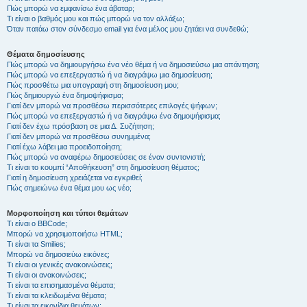
Πώς μπορώ να εμφανίσω ένα άβαταρ;
Τι είναι ο βαθμός μου και πώς μπορώ να τον αλλάξω;
Όταν πατάω στον σύνδεσμο email για ένα μέλος μου ζητάει να συνδεθώ;
Θέματα δημοσίευσης
Πώς μπορώ να δημιουργήσω ένα νέο θέμα ή να δημοσιεύσω μια απάντηση;
Πώς μπορώ να επεξεργαστώ ή να διαγράψω μια δημοσίευση;
Πώς προσθέτω μια υπογραφή στη δημοσίευση μου;
Πώς δημιουργώ ένα δημοψήφισμα;
Γιατί δεν μπορώ να προσθέσω περισσότερες επιλογές ψήφων;
Πώς μπορώ να επεξεργαστώ ή να διαγράψω ένα δημοψήφισμα;
Γιατί δεν έχω πρόσβαση σε μια Δ. Συζήτηση;
Γιατί δεν μπορώ να προσθέσω συνημμένα;
Γιατί έχω λάβει μια προειδοποίηση;
Πώς μπορώ να αναφέρω δημοσιεύσεις σε έναν συντονιστή;
Τι είναι το κουμπί “Αποθήκευση” στη δημοσίευση θέματος;
Γιατί η δημοσίευση χρειάζεται να εγκριθεί;
Πώς σημειώνω ένα θέμα μου ως νέο;
Μορφοποίηση και τύποι θεμάτων
Τι είναι ο BBCode;
Μπορώ να χρησιμοποιήσω HTML;
Τι είναι τα Smilies;
Μπορώ να δημοσιεύω εικόνες;
Τι είναι οι γενικές ανακοινώσεις;
Τι είναι οι ανακοινώσεις;
Τι είναι τα επισημασμένα θέματα;
Τι είναι τα κλειδωμένα θέματα;
Τι είναι τα εικονίδια θεμάτων;