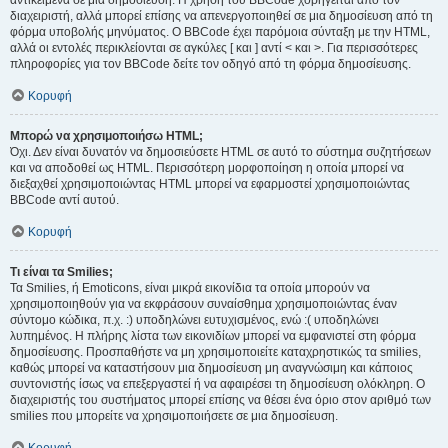
αντικείμενα σε μια δημοσίευση. Η χρήση του BBCode χορηγείται από τον
διαχειριστή, αλλά μπορεί επίσης να απενεργοποιηθεί σε μια δημοσίευση από τη
φόρμα υποβολής μηνύματος. Ο BBCode έχει παρόμοια σύνταξη με την HTML,
αλλά οι εντολές περικλείονται σε αγκύλες [ και ] αντί < και >. Για περισσότερες
πληροφορίες για τον BBCode δείτε τον οδηγό από τη φόρμα δημοσίευσης.
Κορυφή
Μπορώ να χρησιμοποιήσω HTML;
Όχι. Δεν είναι δυνατόν να δημοσιεύσετε HTML σε αυτό το σύστημα συζητήσεων
και να αποδοθεί ως HTML. Περισσότερη μορφοποίηση η οποία μπορεί να
διεξαχθεί χρησιμοποιώντας HTML μπορεί να εφαρμοστεί χρησιμοποιώντας
BBCode αντί αυτού.
Κορυφή
Τι είναι τα Smilies;
Τα Smilies, ή Emoticons, είναι μικρά εικονίδια τα οποία μπορούν να
χρησιμοποιηθούν για να εκφράσουν συναίσθημα χρησιμοποιώντας έναν
σύντομο κώδικα, π.χ. :) υποδηλώνει ευτυχισμένος, ενώ :( υποδηλώνει
λυπημένος. Η πλήρης λίστα των εικονιδίων μπορεί να εμφανιστεί στη φόρμα
δημοσίευσης. Προσπαθήστε να μη χρησιμοποιείτε καταχρηστικώς τα smilies,
καθώς μπορεί να καταστήσουν μια δημοσίευση μη αναγνώσιμη και κάποιος
συντονιστής ίσως να επεξεργαστεί ή να αφαιρέσει τη δημοσίευση ολόκληρη. Ο
διαχειριστής του συστήματος μπορεί επίσης να θέσει ένα όριο στον αριθμό των
smilies που μπορείτε να χρησιμοποιήσετε σε μια δημοσίευση.