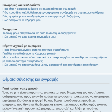
Συνδρομές και Σελιδοδείκτες
Ποια είναι η διαφορά ανάμεσα σε σελιδοδείκτη και συνδρομή;
Πώς προσθέτω σελιδοδείκτες ή εγγράφομαι σε συνδρομές σε συγκεκριμένα θέματα;
Πώς εγγράφομαι σε συνδρομές σε συγκεκριμένες Δ. Συζητήσεις;
Πώς αφαιρώ τις συνδρομές μου;
Συνημμένα
Τι συνημμένα επιτρέπονται σε αυτό το σύστημα συζητήσεων;
Πώς μπορώ να βρω όλα τα συνημμένα μου;
Θέματα σχετικά με το phpBB
Ποιος έχει δημιουργήσει αυτό το σύστημα συζητήσεων;
Γιατί δεν είναι διαθέσιμο το Χ χαρακτηριστικό;
Με ποιον θα επικοινωνήσω σχετικά με κατάχρηση ή/και νομικά θέματα που σχετίζονται
με αυτό το σύστημα συζητήσεων;
Πώς μπορώ να επικοινωνήσω με τον διαχειριστή του συστήματος συζητήσεων;
Θέματα σύνδεσης και εγγραφής
Γιατί πρέπει να εγγραφώ;
Ίσως να μην είναι απαραίτητο, εναπόκειται στον διαχειριστή του συστήματος
συζητήσεων ως προς το αν θα πρέπει να εγγραφείτε προκειμένου να αναρτήσετε
μηνύματα. Ωστόσο, η εγγραφή θα σας δώσει πρόσβαση σε πρόσθετες
υπηρεσίες που δεν είναι διαθέσιμες σε επισκέπτες όπως ο καθορισμός εικόνων
μελών (avatars), προσωπικά μηνύματα, αποστολή και λήψη μηνυμάτων