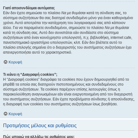
Γιατί αποσυνδέομαι αυτόματα;
Εάν δεν έχετε σημειώσει το πλαίσιο
Να με θυμάσαι
κατά τη σύνδεση σας, το
σύστημα συζητήσεων θα σας διατηρεί συνδεδεμένο μόνο για έναν καθορισμένο
χρόνο. Αυτό αποτρέπει την κατάχρηση του λογαριασμού σας από κάποιον
άλλο. Για να παραμείνετε συνδεδεμένοι, σημειώστε το πλαίσιο
Να με θυμάσαι
κατά τη σύνδεση σας. Αυτό δεν συνιστάται εάν συνδέεστε στο σύστημα
συζητήσεων από έναν κοινόχρηστο υπολογιστή, π.χ. βιβλιοθήκη, internet cafe,
πανεπιστημιακό εργαστήριο υπολογιστών, κλπ. Εάν δεν βλέπετε αυτό το
πλαίσιο επιλογής σημαίνει ότι ο διαχειριστής του συστήματος συζητήσεων έχει
απενεργοποιήσει αυτό το χαρακτηριστικό.
Κορυφή
Τι κάνει η “Διαγραφή cookies”;
Η “Διαγραφή cookies” διαγράφει τα cookies που έχουν δημιουργηθεί από το
phpBB τα οποία σας διατηρούν πιστοποιημένους και συνδεδεμένους στο
σύστημα συζητήσεων. Τα cookies παρέχουν επίσης λειτουργίες όπως η
παρακολούθηση αναγνωσμένων εάν είναι ενεργοποιημένη από τον διαχειριστή
του συστήματος συζητήσεων. Εάν έχετε προβλήματα σύνδεσης ή αποσύνδεσης,
η διαγραφή των cookies του συστήματος συζητήσεων ίσως βοηθήσει.
Κορυφή
Προτιμήσεις μέλους και ρυθμίσεις
Πώς μπορώ να αλλάξω τις ρυθμίσεις μου;