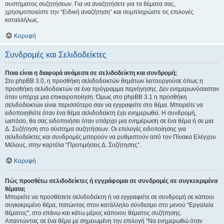
συστήματος συζητήσεων. Για να αναζητήσετε για τα θέματα σας,
χρησιμοποιείστε την “Ειδική αναζήτηση” και συμπληρώστε τις επιλογές
καταλλήλως.
Κορυφή
Συνδρομές και Σελιδοδείκτες
Ποια είναι η διαφορά ανάμεσα σε σελιδοδείκτη και συνδρομή;
Στο phpBB 3.0, η προσθήκη σελιδοδεικτών θεμάτων λειτουργούσε όπως η
προσθήκη σελιδοδεικτών σε ένα πρόγραμμα περιήγησης. Δεν ενημερωνόσασταν
όταν υπήρχε μια επικαιροποίηση. Όμως στο phpBB 3.1 η προσθήκη
σελιδοδεικτών είναι περισσότερο σαν να εγγραφείτε στο θέμα. Μπορείτε να
ειδοποιηθείτε όταν ένα θέμα σελιδοδείκτη έχει ενημερωθεί. Η συνδρομή,
ωστόσο, θα σας ειδοποιήσει όταν υπάρχει μια ενημέρωση σε ένα θέμα ή σε μια
Δ. Συζήτηση στο σύστημα συζητήσεων. Οι επιλογές ειδοποίησης για
σελιδοδείκτες και συνδρομές μπορούν να ρυθμιστούν από τον Πίνακα Ελέγχου
Μέλους, στην καρτέλα “Προτιμήσεις Δ. Συζήτησης”.
Κορυφή
Πώς προσθέτω σελιδοδείκτες ή εγγράφομαι σε συνδρομές σε συγκεκριμένα
θέματα;
Μπορείτε να προσθέσετε σελιδοδείκτη ή να εγγραφείτε σε συνδρομή σε κάποιο
συγκεκριμένο θέμα, πατώντας στον κατάλληλο σύνδεσμο στο μενού "Εργαλεία
θέματος", στο επάνω και κάτω μέρος κάποιου θέματος συζήτησης.
Απαντώντας σε ένα θέμα με σημειωμένη την επιλογή “Να ενημερωθώ όταν