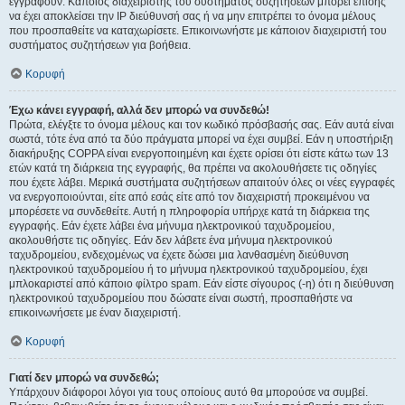
εγγραφούν. Κάποιος διαχειριστής του συστήματος συζητήσεων μπορεί επίσης
να έχει αποκλείσει την IP διεύθυνσή σας ή να μην επιτρέπει το όνομα μέλους
που προσπαθείτε να καταχωρίσετε. Επικοινωνήστε με κάποιον διαχειριστή του
συστήματος συζητήσεων για βοήθεια.
Κορυφή
Έχω κάνει εγγραφή, αλλά δεν μπορώ να συνδεθώ!
Πρώτα, ελέγξτε το όνομα μέλους και τον κωδικό πρόσβασής σας. Εάν αυτά είναι
σωστά, τότε ένα από τα δύο πράγματα μπορεί να έχει συμβεί. Εάν η υποστήριξη
διακήρυξης COPPA είναι ενεργοποιημένη και έχετε ορίσει ότι είστε κάτω των 13
ετών κατά τη διάρκεια της εγγραφής, θα πρέπει να ακολουθήσετε τις οδηγίες
που έχετε λάβει. Μερικά συστήματα συζητήσεων απαιτούν όλες οι νέες εγγραφές
να ενεργοποιούνται, είτε από εσάς είτε από τον διαχειριστή προκειμένου να
μπορέσετε να συνδεθείτε. Αυτή η πληροφορία υπήρχε κατά τη διάρκεια της
εγγραφής. Εάν έχετε λάβει ένα μήνυμα ηλεκτρονικού ταχυδρομείου,
ακολουθήστε τις οδηγίες. Εάν δεν λάβετε ένα μήνυμα ηλεκτρονικού
ταχυδρομείου, ενδεχομένως να έχετε δώσει μια λανθασμένη διεύθυνση
ηλεκτρονικού ταχυδρομείου ή το μήνυμα ηλεκτρονικού ταχυδρομείου, έχει
μπλοκαριστεί από κάποιο φίλτρο spam. Εάν είστε σίγουρος (-η) ότι η διεύθυνση
ηλεκτρονικού ταχυδρομείου που δώσατε είναι σωστή, προσπαθήστε να
επικοινωνήσετε με έναν διαχειριστή.
Κορυφή
Γιατί δεν μπορώ να συνδεθώ;
Υπάρχουν διάφοροι λόγοι για τους οποίους αυτό θα μπορούσε να συμβεί.