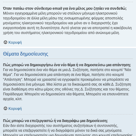
Όταν πατάω στον σύνδεσμο email για ένα μέλος μου ζητάει να συνδεθώ;
Μόνον εγγεγραμμένα μέλη μπορούν να στείλουν μήνυμα ηλεκτρονικού
ταχυδρομείου σε άλλα μέλη μέσω της ενσωματωμένης φόρμας αποστολής
μηνύματος ηλεκτρονικού ταχυδρομείου και μόνο αν ο διαχειριστής έχει
ενεργοποιήσει αυτή τη δυνατότητα. Αυτό γίνεται για να αποτραπεί η κακόβουλη
χρήση του συστήματος ηλεκτρονικού ταχυδρομείου από ανώνυμα μέλη.
Κορυφή
Θέματα δημοσίευσης
Πώς μπορώ να δημιουργήσω ένα νέο θέμα ή να δημοσιεύσω μια απάντηση;
Για να δημοσιεύσετε ένα νέο θέμα σε μια Δ. Συζήτηση, πατήστε στο κουμπί “Νέο
θέμα”. Για να δημοσιεύσετε μια απάντηση σε ένα θέμα, πατήστε στο κουμπί
“Απάντηση”. Μπορεί να χρειαστεί να εγγραφείτε προκειμένου να μπορέσετε να
δημοσιεύσετε ένα μήνυμα. Μια λίστα με τα δικαιώματά σας σε κάθε Δ. Συζήτηση
είναι διαθέσιμη στο κάτω μέρος στις οθόνες της Δ. Συζήτησης και του θέματος.
Παράδειγμα: Μπορείτε να δημοσιεύετε νέα θέματα, Μπορείτε να επισυνάπτετε
αρχεία, κλπ.
Κορυφή
Πώς μπορώ να επεξεργαστώ ή να διαγράψω μια δημοσίευση;
Εάν δεν είστε διαχειριστής του συστήματος συζητήσεων ή συντονιστής,
μπορείτε να επεξεργαστείτε ή να διαγράψετε μόνον τα δικά σας μηνύματα.
Μπορείτε να επεξεργαστείτε μια δημοσίευση πατώντας στο κουμπί επεξεργασίας