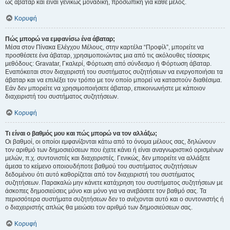
ως άβαταρ και είναι γενικώς μοναδική, προσωπική για κάθε μέλος.
Κορυφή
Πώς μπορώ να εμφανίσω ένα άβαταρ;
Μέσα στον Πίνακα Ελέγχου Μέλους, στην καρτέλα “Προφίλ”, μπορείτε να
προσθέσετε ένα άβαταρ, χρησιμοποιώντας μια από τις ακόλουθες τέσσερις
μεθόδους: Gravatar, Γκαλερί, Φόρτωση από σύνδεσμο ή Φόρτωση άβαταρ.
Εναπόκειται στον διαχειριστή του συστήματος συζητήσεων να ενεργοποιήσει τα
άβαταρ και να επιλέξει τον τρόπο με τον οποίο μπορεί να καταστούν διαθέσιμα.
Εάν δεν μπορείτε να χρησιμοποιήσετε άβαταρ, επικοινωνήστε με κάποιον
διαχειριστή του συστήματος συζητήσεων.
Κορυφή
Τι είναι ο βαθμός μου και πώς μπορώ να τον αλλάξω;
Οι βαθμοί, οι οποίοι εμφανίζονται κάτω από το όνομα μέλους σας, δηλώνουν
τον αριθμό των δημοσιεύσεων που έχετε κάνει ή είναι αναγνωριστικό ορισμένων
μελών, π.χ. συντονιστές και διαχειριστές. Γενικώς, δεν μπορείτε να αλλάξετε
άμεσα το κείμενο οποιουδήποτε βαθμού του συστήματος συζητήσεων
δεδομένου ότι αυτό καθορίζεται από τον διαχειριστή του συστήματος
συζητήσεων. Παρακαλώ μην κάνετε κατάχρηση του συστήματος συζητήσεων με
άσκοπες δημοσιεύσεις μόνο και μόνο για να ανεβάσετε τον βαθμό σας. Τα
περισσότερα συστήματα συζητήσεων δεν το ανέχονται αυτό και ο συντονιστής ή
ο διαχειριστής απλώς θα μειώσει τον αριθμό των δημοσιεύσεων σας.
Κορυφή