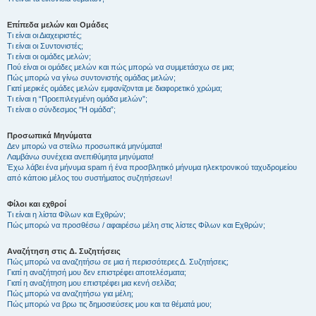
Επίπεδα μελών και Ομάδες
Τι είναι οι Διαχειριστές;
Τι είναι οι Συντονιστές;
Τι είναι οι ομάδες μελών;
Πού είναι οι ομάδες μελών και πώς μπορώ να συμμετάσχω σε μια;
Πώς μπορώ να γίνω συντονιστής ομάδας μελών;
Γιατί μερικές ομάδες μελών εμφανίζονται με διαφορετικό χρώμα;
Τι είναι η “Προεπιλεγμένη ομάδα μελών”;
Τι είναι ο σύνδεσμος "Η ομάδα”;
Προσωπικά Μηνύματα
Δεν μπορώ να στείλω προσωπικά μηνύματα!
Λαμβάνω συνέχεια ανεπιθύμητα μηνύματα!
Έχω λάβει ένα μήνυμα spam ή ένα προσβλητικό μήνυμα ηλεκτρονικού ταχυδρομείου
από κάποιο μέλος του συστήματος συζητήσεων!
Φίλοι και εχθροί
Τι είναι η λίστα Φίλων και Εχθρών;
Πώς μπορώ να προσθέσω / αφαιρέσω μέλη στις λίστες Φίλων και Εχθρών;
Αναζήτηση στις Δ. Συζητήσεις
Πώς μπορώ να αναζητήσω σε μια ή περισσότερες Δ. Συζητήσεις;
Γιατί η αναζήτησή μου δεν επιστρέφει αποτελέσματα;
Γιατί η αναζήτηση μου επιστρέφει μια κενή σελίδα;
Πώς μπορώ να αναζητήσω για μέλη;
Πώς μπορώ να βρω τις δημοσιεύσεις μου και τα θέματά μου;