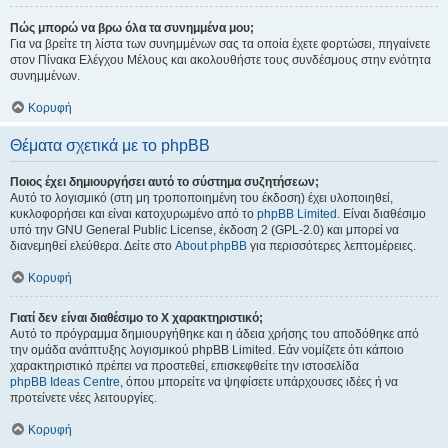
Πώς μπορώ να βρω όλα τα συνημμένα μου;
Για να βρείτε τη λίστα των συνημμένων σας τα οποία έχετε φορτώσει, πηγαίνετε
στον Πίνακα Ελέγχου Μέλους και ακολουθήστε τους συνδέσμους στην ενότητα
συνημμένων.
Κορυφή
Θέματα σχετικά με το phpBB
Ποιος έχει δημιουργήσει αυτό το σύστημα συζητήσεων;
Αυτό το λογισμικό (στη μη τροποποιημένη του έκδοση) έχει υλοποιηθεί,
κυκλοφορήσει και είναι κατοχυρωμένο από το
phpBB Limited
. Είναι διαθέσιμο
υπό την GNU General Public License, έκδοση 2 (GPL-2.0) και μπορεί να
διανεμηθεί ελεύθερα. Δείτε στο
About phpBB
για περισσότερες λεπτομέρειες.
Κορυφή
Γιατί δεν είναι διαθέσιμο το Χ χαρακτηριστικό;
Αυτό το πρόγραμμα δημιουργήθηκε και η άδεια χρήσης του αποδόθηκε από
την ομάδα ανάπτυξης λογισμικού phpBB Limited. Εάν νομίζετε ότι κάποιο
χαρακτηριστικό πρέπει να προστεθεί, επισκεφθείτε την ιστοσελίδα
phpBB Ideas Centre
, όπου μπορείτε να ψηφίσετε υπάρχουσες ιδέες ή να
προτείνετε νέες λειτουργίες.
Κορυφή