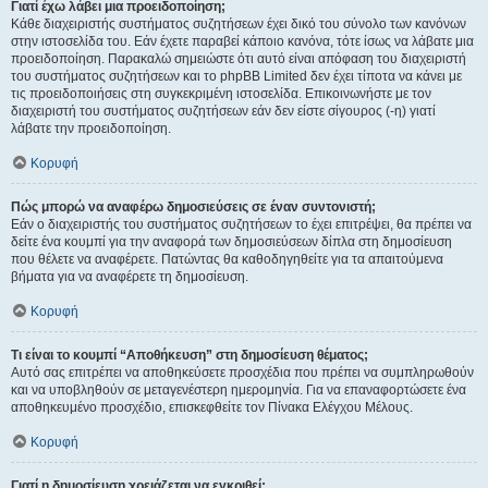
Γιατί έχω λάβει μια προειδοποίηση;
Κάθε διαχειριστής συστήματος συζητήσεων έχει δικό του σύνολο των κανόνων
στην ιστοσελίδα του. Εάν έχετε παραβεί κάποιο κανόνα, τότε ίσως να λάβατε μια
προειδοποίηση. Παρακαλώ σημειώστε ότι αυτό είναι απόφαση του διαχειριστή
του συστήματος συζητήσεων και το phpBB Limited δεν έχει τίποτα να κάνει με
τις προειδοποιήσεις στη συγκεκριμένη ιστοσελίδα. Επικοινωνήστε με τον
διαχειριστή του συστήματος συζητήσεων εάν δεν είστε σίγουρος (-η) γιατί
λάβατε την προειδοποίηση.
Κορυφή
Πώς μπορώ να αναφέρω δημοσιεύσεις σε έναν συντονιστή;
Εάν ο διαχειριστής του συστήματος συζητήσεων το έχει επιτρέψει, θα πρέπει να
δείτε ένα κουμπί για την αναφορά των δημοσιεύσεων δίπλα στη δημοσίευση
που θέλετε να αναφέρετε. Πατώντας θα καθοδηγηθείτε για τα απαιτούμενα
βήματα για να αναφέρετε τη δημοσίευση.
Κορυφή
Τι είναι το κουμπί “Αποθήκευση” στη δημοσίευση θέματος;
Αυτό σας επιτρέπει να αποθηκεύσετε προσχέδια που πρέπει να συμπληρωθούν
και να υποβληθούν σε μεταγενέστερη ημερομηνία. Για να επαναφορτώσετε ένα
αποθηκευμένο προσχέδιο, επισκεφθείτε τον Πίνακα Ελέγχου Μέλους.
Κορυφή
Γιατί η δημοσίευση χρειάζεται να εγκριθεί;