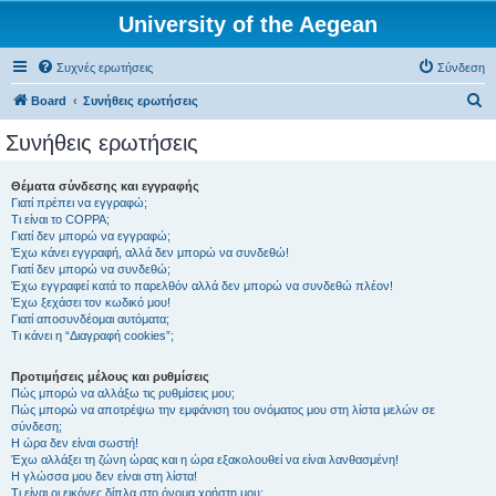
University of the Aegean
Συχνές ερωτήσεις
Σύνδεση
Α
Board
Συνήθεις ερωτήσεις
ν
Συνήθεις ερωτήσεις
α
ζ
Θέματα σύνδεσης και εγγραφής
Γιατί πρέπει να εγγραφώ;
ή
Τι είναι το COPPA;
τ
Γιατί δεν μπορώ να εγγραφώ;
Έχω κάνει εγγραφή, αλλά δεν μπορώ να συνδεθώ!
η
Γιατί δεν μπορώ να συνδεθώ;
Έχω εγγραφεί κατά το παρελθόν αλλά δεν μπορώ να συνδεθώ πλέον!
σ
Έχω ξεχάσει τον κωδικό μου!
η
Γιατί αποσυνδέομαι αυτόματα;
Τι κάνει η “Διαγραφή cookies”;
Προτιμήσεις μέλους και ρυθμίσεις
Πώς μπορώ να αλλάξω τις ρυθμίσεις μου;
Πώς μπορώ να αποτρέψω την εμφάνιση του ονόματος μου στη λίστα μελών σε
σύνδεση;
Η ώρα δεν είναι σωστή!
Έχω αλλάξει τη ζώνη ώρας και η ώρα εξακολουθεί να είναι λανθασμένη!
Η γλώσσα μου δεν είναι στη λίστα!
Τι είναι οι εικόνες δίπλα στο όνομα χρήστη μου;