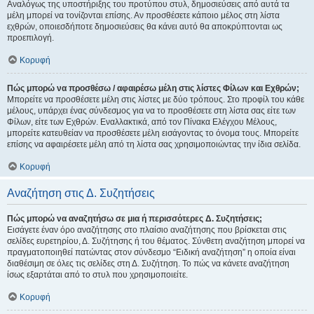
Αναλόγως της υποστήριξης του προτύπου στυλ, δημοσιεύσεις από αυτά τα
μέλη μπορεί να τονίζονται επίσης. Αν προσθέσετε κάποιο μέλος στη λίστα
εχθρών, οποιεσδήποτε δημοσιεύσεις θα κάνει αυτό θα αποκρύπτονται ως
προεπιλογή.
Κορυφή
Πώς μπορώ να προσθέσω / αφαιρέσω μέλη στις λίστες Φίλων και Εχθρών;
Μπορείτε να προσθέσετε μέλη στις λίστες με δύο τρόπους. Στο προφίλ του κάθε
μέλους, υπάρχει ένας σύνδεσμος για να το προσθέσετε στη λίστα σας είτε των
Φίλων, είτε των Εχθρών. Εναλλακτικά, από τον Πίνακα Ελέγχου Μέλους,
μπορείτε κατευθείαν να προσθέσετε μέλη εισάγοντας το όνομα τους. Μπορείτε
επίσης να αφαιρέσετε μέλη από τη λίστα σας χρησιμοποιώντας την ίδια σελίδα.
Κορυφή
Αναζήτηση στις Δ. Συζητήσεις
Πώς μπορώ να αναζητήσω σε μια ή περισσότερες Δ. Συζητήσεις;
Εισάγετε έναν όρο αναζήτησης στο πλαίσιο αναζήτησης που βρίσκεται στις
σελίδες ευρετηρίου, Δ. Συζήτησης ή του θέματος. Σύνθετη αναζήτηση μπορεί να
πραγματοποιηθεί πατώντας στον σύνδεσμο “Ειδική αναζήτηση” η οποία είναι
διαθέσιμη σε όλες τις σελίδες στη Δ. Συζήτηση. Το πώς να κάνετε αναζήτηση
ίσως εξαρτάται από το στυλ που χρησιμοποιείτε.
Κορυφή