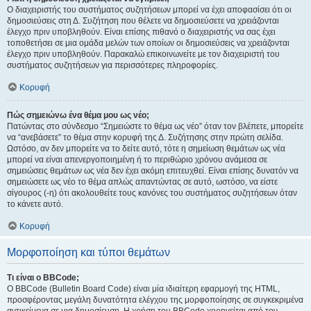
Ο διαχειριστής του συστήματος συζητήσεων μπορεί να έχει αποφασίσει ότι οι
δημοσιεύσεις στη Δ. Συζήτηση που θέλετε να δημοσιεύσετε να χρειάζονται
έλεγχο πριν υποβληθούν. Είναι επίσης πιθανό ο διαχειριστής να σας έχει
τοποθετήσει σε μια ομάδα μελών των οποίων οι δημοσιεύσεις να χρειάζονται
έλεγχο πριν υποβληθούν. Παρακαλώ επικοινωνείτε με τον διαχειριστή του
συστήματος συζητήσεων για περισσότερες πληροφορίες.
Κορυφή
Πώς σημειώνω ένα θέμα μου ως νέο;
Πατώντας στο σύνδεσμο “Σημειώστε το θέμα ως νέο” όταν τον βλέπετε, μπορείτε
να “ανεβάσετε” το θέμα στην κορυφή της Δ. Συζήτησης στην πρώτη σελίδα.
Ωστόσο, αν δεν μπορείτε να το δείτε αυτό, τότε η σημείωση θεμάτων ως νέα
μπορεί να είναι απενεργοποιημένη ή το περιθώριο χρόνου ανάμεσα σε
σημειώσεις θεμάτων ως νέα δεν έχει ακόμη επιτευχθεί. Είναι επίσης δυνατόν να
σημειώσετε ως νέο το θέμα απλώς απαντώντας σε αυτό, ωστόσο, να είστε
σίγουρος (-η) ότι ακολουθείτε τους κανόνες του συστήματος συζητήσεων όταν
το κάνετε αυτό.
Κορυφή
Μορφοποίηση και τύποι θεμάτων
Τι είναι ο BBCode;
Ο BBCode (Bulletin Board Code) είναι μία ιδιαίτερη εφαρμογή της HTML,
προσφέροντας μεγάλη δυνατότητα ελέγχου της μορφοποίησης σε συγκεκριμένα