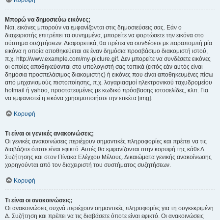
Κορυφή
Μπορώ να δημοσιεύω εικόνες;
Ναι, εικόνες μπορούν να εμφανίζονται στις δημοσιεύσεις σας. Εάν ο
διαχειριστής επιτρέπει τα συνημμένα, μπορείτε να φορτώσετε την εικόνα στο
σύστημα συζητήσεων. Διαφορετικά, θα πρέπει να συνδέσετε με παραπομπή μία
εικόνα η οποία αποθηκεύεται σε έναν δημόσια προσβάσιμο διακομιστή ιστού,
π.χ. http://www.example.com/my-picture.gif. Δεν μπορείτε να συνδέσετε εικόνες
οι οποίες αποθηκεύονται στο υπολογιστή σας τοπικά (εκτός εάν αυτός είναι
δημόσια προσπελάσιμος διακομιστής) ή εικόνες που είναι αποθηκευμένες πίσω
από μηχανισμούς πιστοποίησης, π.χ. λογαριασμοί ηλεκτρονικού ταχυδρομείου
hotmail ή yahoo, προστατευμένες με κωδικό πρόσβασης ιστοσελίδες, κλπ. Για
να εμφανιστεί η εικόνα χρησιμοποιήστε την ετικέτα [img].
Κορυφή
Τι είναι οι γενικές ανακοινώσεις;
Οι γενικές ανακοινώσεις περιέχουν σημαντικές πληροφορίες και πρέπει να τις
διαβάζετε όποτε είναι εφικτό. Αυτές θα εμφανίζονται στην κορυφή της κάθε Δ.
Συζήτησης και στον Πίνακα Ελέγχου Μέλους. Δικαιώματα γενικής ανακοίνωσης
χορηγούνται από τον διαχειριστή του συστήματος συζητήσεων.
Κορυφή
Τι είναι οι ανακοινώσεις;
Οι ανακοινώσεις συχνά περιέχουν σημαντικές πληροφορίες για τη συγκεκριμένη
Δ. Συζήτηση και πρέπει να τις διαβάσετε όποτε είναι εφικτό. Οι ανακοινώσεις