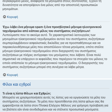
συγκεκριμένο μέλος, αναφέρετε τα μηνύματα στους συντονιστές. Έχουν τη
δυνατότητα να αποτρέψουν ένα μέλος από την αποστολή προσωπικών
μηνυμάτων.
Κορυφή
Έχω λάβει ένα μήνυμα spam ή ένα προσβλητικό μήνυμα ηλεκτρονικού
ταχυδρομείου από κάποιο μέλος του συστήματος συζητήσεων!
Λυπούμαστε που το ακούμε αυτό. Το χαρακτηριστικό λειτουργίας των
μηνυμάτων ηλεκτρονικού ταχυδρομείου αυτού του συστήματος συζητήσεων
συμπεριλαμβάνουν ασφαλιστικές δικλείδες για να προσπαθήσουμε και να
παρακολουθήσουμε μέλη που αποστέλλουν τέτοια μηνύματα, οπότε στείλτε
μήνυμα ηλεκτρονικού ταχυδρομείου στον διαχειριστή του συστήματος
συζητήσεων με πλήρες αντίγραφο του μηνύματος που λάβατε. Είναι πολύ
σημαντικό να υπάρχουν οι κεφαλίδες που περιέχουν τα στοιχεία του μέλους το
οποίο απέστειλε το μήνυμα ηλεκτρονικού ταχυδρομείου. Ο διαχειριστής του
συστήματος συζητήσεων μπορεί στη συνέχεια να λάβει μέτρα.
Κορυφή
Φίλοι και εχθροί
Τι είναι η λίστα Φίλων και Εχθρών;
Μπορείτε να χρησιμοποιήσετε αυτές τις λίστες για να οργανώσετε τα μέλη του
συστήματος συζητήσεων. Τα μέλη που προστίθενται στη λίστα φίλων σας θα
εμφανίζονται σε λίστα στον Πίνακα Ελέγχου Μέλους για γρήγορη πρόσβαση για
να βλέπετε εάν είναι συνδεδεμένοι και να στέλνετε προσωπικά μηνύματα.