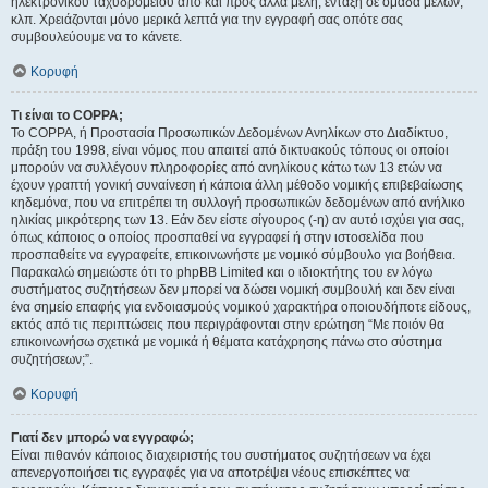
ηλεκτρονικού ταχυδρομείου από και προς άλλα μέλη, ένταξη σε ομάδα μελών,
κλπ. Χρειάζονται μόνο μερικά λεπτά για την εγγραφή σας οπότε σας
συμβουλεύουμε να το κάνετε.
Κορυφή
Τι είναι το COPPA;
Το COPPA, ή Προστασία Προσωπικών Δεδομένων Ανηλίκων στο Διαδίκτυο,
πράξη του 1998, είναι νόμος που απαιτεί από δικτυακούς τόπους οι οποίοι
μπορούν να συλλέγουν πληροφορίες από ανηλίκους κάτω των 13 ετών να
έχουν γραπτή γονική συναίνεση ή κάποια άλλη μέθοδο νομικής επιβεβαίωσης
κηδεμόνα, που να επιτρέπει τη συλλογή προσωπικών δεδομένων από ανήλικο
ηλικίας μικρότερης των 13. Εάν δεν είστε σίγουρος (-η) αν αυτό ισχύει για σας,
όπως κάποιος ο οποίος προσπαθεί να εγγραφεί ή στην ιστοσελίδα που
προσπαθείτε να εγγραφείτε, επικοινωνήστε με νομικό σύμβουλο για βοήθεια.
Παρακαλώ σημειώστε ότι το phpBB Limited και ο ιδιοκτήτης του εν λόγω
συστήματος συζητήσεων δεν μπορεί να δώσει νομική συμβουλή και δεν είναι
ένα σημείο επαφής για ενδοιασμούς νομικού χαρακτήρα οποιουδήποτε είδους,
εκτός από τις περιπτώσεις που περιγράφονται στην ερώτηση “Με ποιόν θα
επικοινωνήσω σχετικά με νομικά ή θέματα κατάχρησης πάνω στο σύστημα
συζητήσεων;”.
Κορυφή
Γιατί δεν μπορώ να εγγραφώ;
Είναι πιθανόν κάποιος διαχειριστής του συστήματος συζητήσεων να έχει
απενεργοποιήσει τις εγγραφές για να αποτρέψει νέους επισκέπτες να