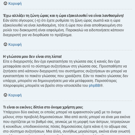
Κορυφή
Έχω αλλάξει τη ζώνη ώρας και η ώρα εξακολουθεί να είναι λανθασμένη!
Εάν είστε σίγουρος (-η) ότι έχετε ρυθμίσει τη ζώνη ώρας σωστά και η ώρα
εξακολουθεί να είναι λανθασμένη, τότε ή ώρα που είναι αποθηκευμένη στο
ρολόι του διακομιστή είναι εσφαλμένη. Παρακαλώ να ειδοποιήσετε κάποιον
διαχειριστή για να διορθώσει το πρόβλημα.
Κορυφή
Η γλώσσα μου δεν είναι στη λίστα!
Είτε ο διαχειριστής δεν έχει εγκαταστήσει τη γλώσσα σας ή κανείς δεν έχει
μεταφράσει αυτό το σύστημα συζητήσεων στη γλώσσα σας. Προσπαθήστε να
ζητήσετε από κάποιον διαχειριστή του συστήματος συζητήσεων αν μπορεί να
εγκαταστήσει το πακέτο γλώσσας που χρειάζεστε. Εάν το πακέτο γλώσσας δεν
υπάρχει, μπορείτε να δημιουργήσετε μια νέα μετάφραση. Περισσότερες
πληροφορίες μπορείτε να βρείτε στην ιστοσελίδα του
phpBB
®.
Κορυφή
Τι είναι οι εικόνες δίπλα στο όνομα χρήστη μου;
Υπάρχουν δύο εικόνες οι οποίες μπορεί να εμφανιστούν μαζί με το όνομα
μέλους στην προβολή δημοσιεύσεων. Μια από αυτές μπορεί να είναι μια εικόνα
που σχετίζεται με το βαθμό σας, γενικώς με τη μορφή των άστρων, τετραγώνων
ή κουκίδων, υποδεικνύοντας πόσες δημοσιεύσεις έχετε κάνει ή το αξίωμα σας
στο σύστημα συζητήσεων. Μια άλλη, συνήθως μεγαλύτερη, εικόνα είναι γνωστή