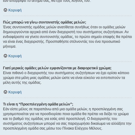
εάν απορρίψει το αίτημα σας, θα έχει τους λόγους του.
Κορυφή
Πώς μπορώ να γίνω συντονιστής ομάδας μελών;
Ένας συντονιστής ομάδας μελών ανατίθεται συνήθως όταν οι ομάδες μελών
δημιουργούνται αρχικά από έναν διαχειριστή του συστήματος συζητήσεων. Αν
ενδιαφέρεστε να γίνετε συντονιστής ομάδας, το πρώτο σημείο επαφής θα πρέπει
να είναι ένας διαχειριστής. Προσπαθήστε στέλνοντάς του ένα προσωπικό
μήνυμα.
Κορυφή
Γιατί μερικές ομάδες μελών εμφανίζονται με διαφορετικό χρώμα;
Είναι πιθανό ο διαχειριστής του συστήματος συζητήσεων να έχει ορίσει κάποιο
χρώμα στα μέλη μιας ομάδας μελών ώστε να είναι εύκολο να εντοπιστούν τα
μέλη αυτής της ομάδας.
Κορυφή
Τι είναι η “Προεπιλεγμένη ομάδα μελών”;
Εάν είστε μέλος σε παραπάνω από μια ομάδα μελών, η προεπιλεγμένη σας
χρησιμοποιείται για να προσδιορίσει ποια ομάδα θα πρέπει να δείξει το χρώμα
και το βαθμό της ομάδας για εσάς από προεπιλογή. Ο διαχειριστής του
συστήματος συζητήσεων μπορεί να σας παραχωρήσει δικαίωμα να αλλάξετε την
προεπιλεγμένη ομάδα σας μέσω του Πίνακα Ελέγχου Μέλους.