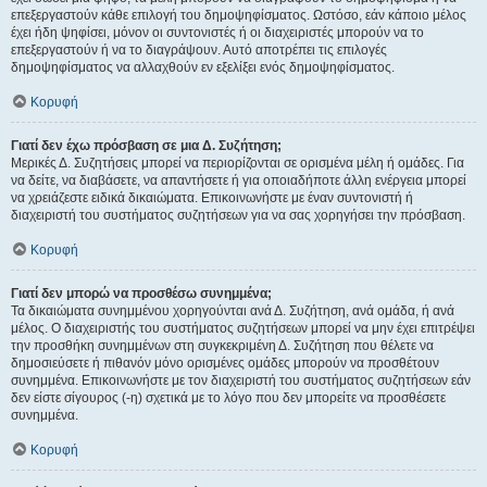
επεξεργαστούν κάθε επιλογή του δημοψηφίσματος. Ωστόσο, εάν κάποιο μέλος
έχει ήδη ψηφίσει, μόνον οι συντονιστές ή οι διαχειριστές μπορούν να το
επεξεργαστούν ή να το διαγράψουν. Αυτό αποτρέπει τις επιλογές
δημοψηφίσματος να αλλαχθούν εν εξελίξει ενός δημοψηφίσματος.
Κορυφή
Γιατί δεν έχω πρόσβαση σε μια Δ. Συζήτηση;
Μερικές Δ. Συζητήσεις μπορεί να περιορίζονται σε ορισμένα μέλη ή ομάδες. Για
να δείτε, να διαβάσετε, να απαντήσετε ή για οποιαδήποτε άλλη ενέργεια μπορεί
να χρειάζεστε ειδικά δικαιώματα. Επικοινωνήστε με έναν συντονιστή ή
διαχειριστή του συστήματος συζητήσεων για να σας χορηγήσει την πρόσβαση.
Κορυφή
Γιατί δεν μπορώ να προσθέσω συνημμένα;
Τα δικαιώματα συνημμένου χορηγούνται ανά Δ. Συζήτηση, ανά ομάδα, ή ανά
μέλος. Ο διαχειριστής του συστήματος συζητήσεων μπορεί να μην έχει επιτρέψει
την προσθήκη συνημμένων στη συγκεκριμένη Δ. Συζήτηση που θέλετε να
δημοσιεύσετε ή πιθανόν μόνο ορισμένες ομάδες μπορούν να προσθέτουν
συνημμένα. Επικοινωνήστε με τον διαχειριστή του συστήματος συζητήσεων εάν
δεν είστε σίγουρος (-η) σχετικά με το λόγο που δεν μπορείτε να προσθέσετε
συνημμένα.
Κορυφή