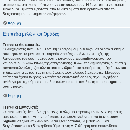
Τα εικονίδια θεμάτων είναι επιλεγμένες εικόνες από τον συγγραφέα σχετιζόμενες
με δημοσιεύσεις και υποδεικνύουν περιεχόμενό τους. Η δυνατότητα για χρήση
εικονιδίων θεμάτων εξαρτάται από τα δικαιώματα που ορίστηκαν από τον
διαχειριστή του συστήματος συζητήσεων.
Κορυφή
Επίπεδα μελών και Ομάδες
Τι είναι οι Διαχειριστές;
Οι Διαχειριστές είναι μέλη με τον υψηλότερο βαθμό ελέγχου σε όλο το σύστημα
συζητήσεων. Τα μέλη αυτά μπορούν να ελέγχουν όλες τις πτυχές της
λειτουργίας του συστήματος συζητήσεων, συμπεριλαμβανομένων του
καθορισμού δικαιωμάτων, της απαγόρευσης μελών, της δημιουργίας ομάδων ή
συντονιστών, κλπ., εξαρτώνται από τον ιδρυτή του συστήματος συζητήσεων και
τι δικαιώματα αυτός ή αυτή έχει δώσει στους άλλους διαχειριστές. Μπορούν
επίσης να έχουν πλήρεις δυνατότητες συντονιστή σε όλες τις Δ. Συζητήσεις,
ανάλογα με τις ρυθμίσεις που διατυπώνεται από τον ιδρυτή του συστήματος
συζητήσεων.
Κορυφή
Τι είναι οι Συντονιστές;
Οι Συντονιστές είναι μέλη (ή ομάδες μελών) που φροντίζουν τις Δ. Συζητήσεις
από μέρα σε μέρα. Έχουν το δικαίωμα να επεξεργάζονται ή να διαγράφουν
δημοσιεύσεις και να κλειδώνουν, να ξεκλειδώνουν, να μετακινούν, να
διαγράφουν και να διαχωρίζουν θέματα στη Δ. Συζήτηση που συντονίζουν.