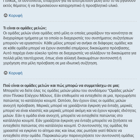
Γενικώς, οι συντονιστές υπάρχουν για να αποτρέπουν μέλη από το να βγαίνουν
εκτός θέματος ή να δημοσιεύουν καταχρηστικό ή προσβλητικό υλικό.
Κορυφή
Τι είναι οι ομάδες μελών;
Οι ομάδες μελών είναι ομάδες από μέλη οι οποίες μοιράζουν την κοινότητα σε
διαχειρίσιμα τμήματα με τα οποία οι διαχειριστές του συστήματος συζητήσεων
μπορούν να εργαστούν. Κάθε μέλος μπορεί να ανήκει σε διάφορες ομάδες και
σε κάθε ομάδα μπορεί να έχουν ανατεθεί επιμέρους δικαιώματα πρόσβασης.
Αυτό παρέχει έναν εύκολο τρόπο σε διαχειριστές να αλλάξουν τα δικαιώματα για
πολλά μέλη ταυτόχρονα, όπως είναι αλλαγή δικαιωμάτων συντονιστή ή
χορήγηση στα μέλη πρόσβαση σε μια ιδιωτική συζήτηση.
Κορυφή
Πού είναι οι ομάδες μελών και πώς μπορώ να συμμετάσχω σε μια;
Μπορείτε να δείτε όλες τις ομάδες μελών μέσω του συνδέσμου “Ομάδες μελών”
στον Πίνακα Ελέγχου Μέλους. Εάν επιθυμείτε να ενταχθείτε σε μια, προχωρήστε
πατώντας το κατάλληλο κουμπί. Ωστόσο, δεν έχουν όλες οι ομάδες μελών
ανοιχτή πρόσβαση. Μερικές μπορεί να χρειάζονται έγκριση για ένταξη, μερικές
μπορεί να είναι κλειστές και μερικές μπορεί ακόμη και να έχουν κρυφές ιδιότητες
μελών. Εάν η ομάδα είναι ανοιχτή, μπορείτε να ενταχθείτε πατώντας στο
κατάλληλο κουμπί. Εάν χρειάζεται έγκριση για ένταξη μπορείτε να ζητήσετε να
ενταχθείτε πατώντας στο κατάλληλο κουμπί. Ο συντονιστής της ομάδας θα
χρειαστεί να εγκρίνει το αίτημα σας και ίσως σας ρωτήσει γιατί θέλετε να
ενταχθείτε στην ομάδα. Παρακαλώ μην παρενοχλήσετε τον συντονιστή ομάδας