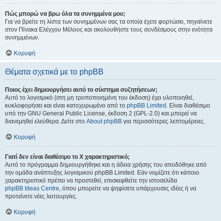
Πώς μπορώ να βρω όλα τα συνημμένα μου;
Για να βρείτε τη λίστα των συνημμένων σας τα οποία έχετε φορτώσει, πηγαίνετε
στον Πίνακα Ελέγχου Μέλους και ακολουθήστε τους συνδέσμους στην ενότητα
συνημμένων.
Κορυφή
Θέματα σχετικά με το phpBB
Ποιος έχει δημιουργήσει αυτό το σύστημα συζητήσεων;
Αυτό το λογισμικό (στη μη τροποποιημένη του έκδοση) έχει υλοποιηθεί,
κυκλοφορήσει και είναι κατοχυρωμένο από το
phpBB Limited
. Είναι διαθέσιμο
υπό την GNU General Public License, έκδοση 2 (GPL-2.0) και μπορεί να
διανεμηθεί ελεύθερα. Δείτε στο
About phpBB
για περισσότερες λεπτομέρειες.
Κορυφή
Γιατί δεν είναι διαθέσιμο το Χ χαρακτηριστικό;
Αυτό το πρόγραμμα δημιουργήθηκε και η άδεια χρήσης του αποδόθηκε από
την ομάδα ανάπτυξης λογισμικού phpBB Limited. Εάν νομίζετε ότι κάποιο
χαρακτηριστικό πρέπει να προστεθεί, επισκεφθείτε την ιστοσελίδα
phpBB Ideas Centre
, όπου μπορείτε να ψηφίσετε υπάρχουσες ιδέες ή να
προτείνετε νέες λειτουργίες.
Κορυφή