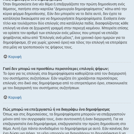
Όταν δημοσιεύετε ένα νέο θέμα ή επεξεργάζεστε την πρώτη δημοσίευση ενός
θέματος, πατήστε στην καρτέλα “Δημιουργία δημοψηφίσματος” κάτω από την
κύρια φόρμα δημοσίευσης. Εάν δεν μπορείτε να το δείτε αυτό, δεν έχετε τα
κατάλληλα δικαιώματα για να δημιουργήσετε δημοψηφίσματα. Εισάγετε έναν
τίτλο και τουλάχιστον δύο επιλογές στα κατάλληλα πεδία, διασφαλίζοντας κάθε
επιλογή να είναι σε ξεχωριστή γραμμή στην περιοχή κειμένου. Μπορείτε επίσης
να ορίσετε τον αριθμό των επιλογών ενός μέλους που μπορεί να επιλέξει
ψηφίζοντας κάτω από “Επιλογές ανά μέλος”, ένα χρονικό όριο ημερών για το
δημοψήφισμα, (0 για χωρίς χρονικό όριο) και τέλος την επιλογή να επιτρέψετε
στα μέλη να τροποποιούν τις ψήφους τους.
Κορυφή
Γιατί δεν μπορώ να προσθέσω περισσότερες επιλογές ψήφων;
Το όριο για τις επιλογές στα δημοψηφίσματα καθορίζεται από τον διαχειριστή
του συστήματος συζητήσεων. Εάν νομίζετε ότι χρειάζονται περισσότερες
επιλογές στο δικό σας δημοψήφισμα από το επιτρεπόμενο όριο, επικοινωνείτε
με τον διαχειριστή του συστήματος συζητήσεων.
Κορυφή
Πώς μπορώ να επεξεργαστώ ή να διαγράψω ένα δημοψήφισμα;
Όπως και στις δημοσιεύσεις, τα δημοψηφίσματα μπορούν να επεξεργαστούν
μόνον από τον συγγραφέα τους, έναν συντονιστή ή έναν διαχειριστή. Για να
επεξεργαστείτε ένα δημοψήφισμα, επεξεργαστείτε την πρώτη δημοσίευση στο
θέμα. Αυτή έχει πάντα συνδεδεμένο το δημοψήφισμα με αυτό. Εάν κανένας δεν
έχει δώσει μια ψήφο, τα μέλη μπορούν να διαγράψουν το δημοψήφισμα ή να