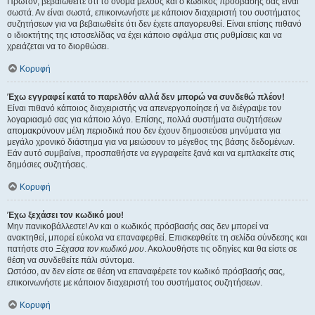
Πρώτον, βεβαιωθείτε ότι το όνομα μέλους και ο κωδικός πρόσβασής σας είναι
σωστά. Αν είναι σωστά, επικοινωνήστε με κάποιον διαχειριστή του συστήματος
συζητήσεων για να βεβαιωθείτε ότι δεν έχετε απαγορευθεί. Είναι επίσης πιθανό
ο ιδιοκτήτης της ιστοσελίδας να έχει κάποιο σφάλμα στις ρυθμίσεις και να
χρειάζεται να το διορθώσει.
Κορυφή
Έχω εγγραφεί κατά το παρελθόν αλλά δεν μπορώ να συνδεθώ πλέον!
Είναι πιθανό κάποιος διαχειριστής να απενεργοποίησε ή να διέγραψε τον
λογαριασμό σας για κάποιο λόγο. Επίσης, πολλά συστήματα συζητήσεων
απομακρύνουν μέλη περιοδικά που δεν έχουν δημοσιεύσει μηνύματα για
μεγάλο χρονικό διάστημα για να μειώσουν το μέγεθος της βάσης δεδομένων.
Εάν αυτό συμβαίνει, προσπαθήστε να εγγραφείτε ξανά και να εμπλακείτε στις
δημόσιες συζητήσεις.
Κορυφή
Έχω ξεχάσει τον κωδικό μου!
Μην πανικοβάλλεστε! Αν και ο κωδικός πρόσβασής σας δεν μπορεί να
ανακτηθεί, μπορεί εύκολα να επαναφερθεί. Επισκεφθείτε τη σελίδα σύνδεσης και
πατήστε στο
Ξέχασα τον κωδικό μου
. Ακολουθήστε τις οδηγίες και θα είστε σε
θέση να συνδεθείτε πάλι σύντομα.
Ωστόσο, αν δεν είστε σε θέση να επαναφέρετε τον κωδικό πρόσβασής σας,
επικοινωνήστε με κάποιον διαχειριστή του συστήματος συζητήσεων.
Κορυφή