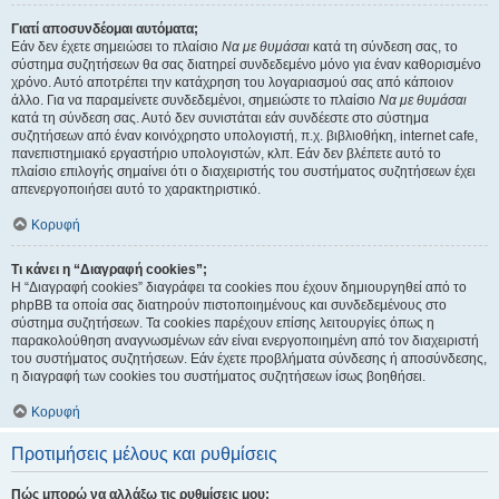
Γιατί αποσυνδέομαι αυτόματα;
Εάν δεν έχετε σημειώσει το πλαίσιο
Να με θυμάσαι
κατά τη σύνδεση σας, το
σύστημα συζητήσεων θα σας διατηρεί συνδεδεμένο μόνο για έναν καθορισμένο
χρόνο. Αυτό αποτρέπει την κατάχρηση του λογαριασμού σας από κάποιον
άλλο. Για να παραμείνετε συνδεδεμένοι, σημειώστε το πλαίσιο
Να με θυμάσαι
κατά τη σύνδεση σας. Αυτό δεν συνιστάται εάν συνδέεστε στο σύστημα
συζητήσεων από έναν κοινόχρηστο υπολογιστή, π.χ. βιβλιοθήκη, internet cafe,
πανεπιστημιακό εργαστήριο υπολογιστών, κλπ. Εάν δεν βλέπετε αυτό το
πλαίσιο επιλογής σημαίνει ότι ο διαχειριστής του συστήματος συζητήσεων έχει
απενεργοποιήσει αυτό το χαρακτηριστικό.
Κορυφή
Τι κάνει η “Διαγραφή cookies”;
Η “Διαγραφή cookies” διαγράφει τα cookies που έχουν δημιουργηθεί από το
phpBB τα οποία σας διατηρούν πιστοποιημένους και συνδεδεμένους στο
σύστημα συζητήσεων. Τα cookies παρέχουν επίσης λειτουργίες όπως η
παρακολούθηση αναγνωσμένων εάν είναι ενεργοποιημένη από τον διαχειριστή
του συστήματος συζητήσεων. Εάν έχετε προβλήματα σύνδεσης ή αποσύνδεσης,
η διαγραφή των cookies του συστήματος συζητήσεων ίσως βοηθήσει.
Κορυφή
Προτιμήσεις μέλους και ρυθμίσεις
Πώς μπορώ να αλλάξω τις ρυθμίσεις μου;