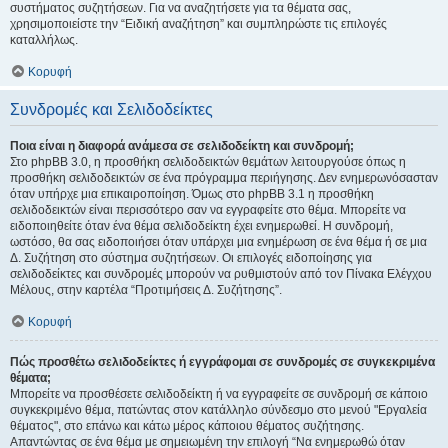
συστήματος συζητήσεων. Για να αναζητήσετε για τα θέματα σας,
χρησιμοποιείστε την “Ειδική αναζήτηση” και συμπληρώστε τις επιλογές
καταλλήλως.
Κορυφή
Συνδρομές και Σελιδοδείκτες
Ποια είναι η διαφορά ανάμεσα σε σελιδοδείκτη και συνδρομή;
Στο phpBB 3.0, η προσθήκη σελιδοδεικτών θεμάτων λειτουργούσε όπως η
προσθήκη σελιδοδεικτών σε ένα πρόγραμμα περιήγησης. Δεν ενημερωνόσασταν
όταν υπήρχε μια επικαιροποίηση. Όμως στο phpBB 3.1 η προσθήκη
σελιδοδεικτών είναι περισσότερο σαν να εγγραφείτε στο θέμα. Μπορείτε να
ειδοποιηθείτε όταν ένα θέμα σελιδοδείκτη έχει ενημερωθεί. Η συνδρομή,
ωστόσο, θα σας ειδοποιήσει όταν υπάρχει μια ενημέρωση σε ένα θέμα ή σε μια
Δ. Συζήτηση στο σύστημα συζητήσεων. Οι επιλογές ειδοποίησης για
σελιδοδείκτες και συνδρομές μπορούν να ρυθμιστούν από τον Πίνακα Ελέγχου
Μέλους, στην καρτέλα “Προτιμήσεις Δ. Συζήτησης”.
Κορυφή
Πώς προσθέτω σελιδοδείκτες ή εγγράφομαι σε συνδρομές σε συγκεκριμένα
θέματα;
Μπορείτε να προσθέσετε σελιδοδείκτη ή να εγγραφείτε σε συνδρομή σε κάποιο
συγκεκριμένο θέμα, πατώντας στον κατάλληλο σύνδεσμο στο μενού "Εργαλεία
θέματος", στο επάνω και κάτω μέρος κάποιου θέματος συζήτησης.
Απαντώντας σε ένα θέμα με σημειωμένη την επιλογή “Να ενημερωθώ όταν