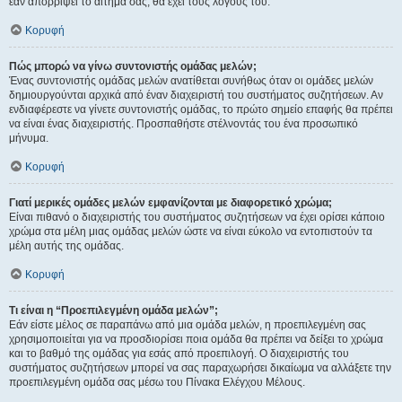
εάν απορρίψει το αίτημα σας, θα έχει τους λόγους του.
Κορυφή
Πώς μπορώ να γίνω συντονιστής ομάδας μελών;
Ένας συντονιστής ομάδας μελών ανατίθεται συνήθως όταν οι ομάδες μελών
δημιουργούνται αρχικά από έναν διαχειριστή του συστήματος συζητήσεων. Αν
ενδιαφέρεστε να γίνετε συντονιστής ομάδας, το πρώτο σημείο επαφής θα πρέπει
να είναι ένας διαχειριστής. Προσπαθήστε στέλνοντάς του ένα προσωπικό
μήνυμα.
Κορυφή
Γιατί μερικές ομάδες μελών εμφανίζονται με διαφορετικό χρώμα;
Είναι πιθανό ο διαχειριστής του συστήματος συζητήσεων να έχει ορίσει κάποιο
χρώμα στα μέλη μιας ομάδας μελών ώστε να είναι εύκολο να εντοπιστούν τα
μέλη αυτής της ομάδας.
Κορυφή
Τι είναι η “Προεπιλεγμένη ομάδα μελών”;
Εάν είστε μέλος σε παραπάνω από μια ομάδα μελών, η προεπιλεγμένη σας
χρησιμοποιείται για να προσδιορίσει ποια ομάδα θα πρέπει να δείξει το χρώμα
και το βαθμό της ομάδας για εσάς από προεπιλογή. Ο διαχειριστής του
συστήματος συζητήσεων μπορεί να σας παραχωρήσει δικαίωμα να αλλάξετε την
προεπιλεγμένη ομάδα σας μέσω του Πίνακα Ελέγχου Μέλους.