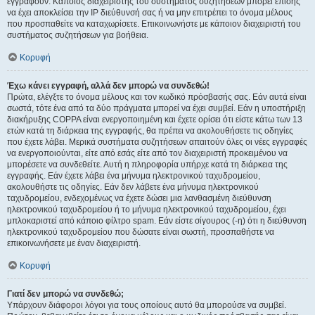
εγγραφούν. Κάποιος διαχειριστής του συστήματος συζητήσεων μπορεί επίσης
να έχει αποκλείσει την IP διεύθυνσή σας ή να μην επιτρέπει το όνομα μέλους
που προσπαθείτε να καταχωρίσετε. Επικοινωνήστε με κάποιον διαχειριστή του
συστήματος συζητήσεων για βοήθεια.
Κορυφή
Έχω κάνει εγγραφή, αλλά δεν μπορώ να συνδεθώ!
Πρώτα, ελέγξτε το όνομα μέλους και τον κωδικό πρόσβασής σας. Εάν αυτά είναι
σωστά, τότε ένα από τα δύο πράγματα μπορεί να έχει συμβεί. Εάν η υποστήριξη
διακήρυξης COPPA είναι ενεργοποιημένη και έχετε ορίσει ότι είστε κάτω των 13
ετών κατά τη διάρκεια της εγγραφής, θα πρέπει να ακολουθήσετε τις οδηγίες
που έχετε λάβει. Μερικά συστήματα συζητήσεων απαιτούν όλες οι νέες εγγραφές
να ενεργοποιούνται, είτε από εσάς είτε από τον διαχειριστή προκειμένου να
μπορέσετε να συνδεθείτε. Αυτή η πληροφορία υπήρχε κατά τη διάρκεια της
εγγραφής. Εάν έχετε λάβει ένα μήνυμα ηλεκτρονικού ταχυδρομείου,
ακολουθήστε τις οδηγίες. Εάν δεν λάβετε ένα μήνυμα ηλεκτρονικού
ταχυδρομείου, ενδεχομένως να έχετε δώσει μια λανθασμένη διεύθυνση
ηλεκτρονικού ταχυδρομείου ή το μήνυμα ηλεκτρονικού ταχυδρομείου, έχει
μπλοκαριστεί από κάποιο φίλτρο spam. Εάν είστε σίγουρος (-η) ότι η διεύθυνση
ηλεκτρονικού ταχυδρομείου που δώσατε είναι σωστή, προσπαθήστε να
επικοινωνήσετε με έναν διαχειριστή.
Κορυφή
Γιατί δεν μπορώ να συνδεθώ;
Υπάρχουν διάφοροι λόγοι για τους οποίους αυτό θα μπορούσε να συμβεί.