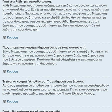
Γιατί έχω λάβει μια προειδοποίηση;
Κάθε διαχειριστής συστήματος συζητήσεων έχει δικό του σύνολο των κανόνων
στην ιστοσελίδα του. Εάν έχετε παραβεί κάποιο κανόνα, τότε ίσως να λάβατε μια
προειδοποίηση. Παρακαλώ σημειώστε ότι αυτό είναι απόφαση του διαχειριστή
του συστήματος συζητήσεων και το phpBB Limited δεν έχει τίποτα να κάνει με
τις προειδοποιήσεις στη συγκεκριμένη ιστοσελίδα. Επικοινωνήστε με τον
διαχειριστή του συστήματος συζητήσεων εάν δεν είστε σίγουρος (-η) γιατί
λάβατε την προειδοποίηση.
Κορυφή
Πώς μπορώ να αναφέρω δημοσιεύσεις σε έναν συντονιστή;
Εάν ο διαχειριστής του συστήματος συζητήσεων το έχει επιτρέψει, θα πρέπει να
δείτε ένα κουμπί για την αναφορά των δημοσιεύσεων δίπλα στη δημοσίευση
που θέλετε να αναφέρετε. Πατώντας θα καθοδηγηθείτε για τα απαιτούμενα
βήματα για να αναφέρετε τη δημοσίευση.
Κορυφή
Τι είναι το κουμπί “Αποθήκευση” στη δημοσίευση θέματος;
Αυτό σας επιτρέπει να αποθηκεύσετε προσχέδια που πρέπει να συμπληρωθούν
και να υποβληθούν σε μεταγενέστερη ημερομηνία. Για να επαναφορτώσετε ένα
αποθηκευμένο προσχέδιο, επισκεφθείτε τον Πίνακα Ελέγχου Μέλους.
Κορυφή
Γιατί η δημοσίευση χρειάζεται να εγκριθεί;