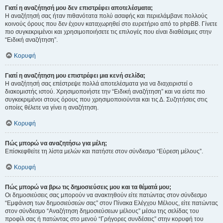
Γιατί η αναζήτησή μου δεν επιστρέφει αποτελέσματα;
Η αναζήτησή σας ήταν πιθανότατα πολύ ασαφής και περιελάμβανε πολλούς
κοινούς όρους που δεν έχουν καταχωρηθεί στο ευρετήριο από το phpBB. Γίνετε
πιο συγκεκριμένοι και χρησιμοποιήσετε τις επιλογές που είναι διαθέσιμες στην
“Ειδική αναζήτηση”.
Κορυφή
Γιατί η αναζήτηση μου επιστρέφει μια κενή σελίδα;
Η αναζήτησή σας επέστρεψε πολλά αποτελέσματα για να διαχειριστεί ο
διακομιστής ιστού. Χρησιμοποιήστε την “Ειδική αναζήτηση” και να είστε πιο
συγκεκριμένοι στους όρους που χρησιμοποιούνται και τις Δ. Συζητήσεις στις
οποίες θέλετε να γίνει η αναζήτηση.
Κορυφή
Πώς μπορώ να αναζητήσω για μέλη;
Επίσκεφθείτε τη λίστα μελών και πατήστε στον σύνδεσμο “Εύρεση μέλους”.
Κορυφή
Πώς μπορώ να βρω τις δημοσιεύσεις μου και τα θέματά μου;
Οι δημοσιεύσεις σας μπορούν να ανακτηθούν είτε πατώντας στον σύνδεσμο
“Εμφάνιση των δημοσιεύσεών σας” στον Πίνακα Ελέγχου Μέλους, είτε πατώντας
στον σύνδεσμο “Αναζήτηση δημοσιεύσεων μέλους” μέσω της σελίδας του
προφίλ σας ή πατώντας στο μενού “Γρήγορες συνδέσεις” στην κορυφή του