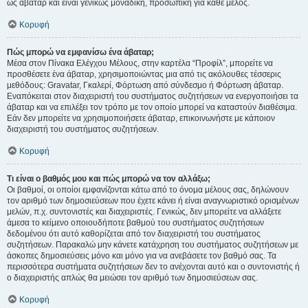
ως άβαταρ και είναι γενικώς μοναδική, προσωπική για κάθε μέλος.
Κορυφή
Πώς μπορώ να εμφανίσω ένα άβαταρ;
Μέσα στον Πίνακα Ελέγχου Μέλους, στην καρτέλα “Προφίλ”, μπορείτε να
προσθέσετε ένα άβαταρ, χρησιμοποιώντας μια από τις ακόλουθες τέσσερις
μεθόδους: Gravatar, Γκαλερί, Φόρτωση από σύνδεσμο ή Φόρτωση άβαταρ.
Εναπόκειται στον διαχειριστή του συστήματος συζητήσεων να ενεργοποιήσει τα
άβαταρ και να επιλέξει τον τρόπο με τον οποίο μπορεί να καταστούν διαθέσιμα.
Εάν δεν μπορείτε να χρησιμοποιήσετε άβαταρ, επικοινωνήστε με κάποιον
διαχειριστή του συστήματος συζητήσεων.
Κορυφή
Τι είναι ο βαθμός μου και πώς μπορώ να τον αλλάξω;
Οι βαθμοί, οι οποίοι εμφανίζονται κάτω από το όνομα μέλους σας, δηλώνουν
τον αριθμό των δημοσιεύσεων που έχετε κάνει ή είναι αναγνωριστικό ορισμένων
μελών, π.χ. συντονιστές και διαχειριστές. Γενικώς, δεν μπορείτε να αλλάξετε
άμεσα το κείμενο οποιουδήποτε βαθμού του συστήματος συζητήσεων
δεδομένου ότι αυτό καθορίζεται από τον διαχειριστή του συστήματος
συζητήσεων. Παρακαλώ μην κάνετε κατάχρηση του συστήματος συζητήσεων με
άσκοπες δημοσιεύσεις μόνο και μόνο για να ανεβάσετε τον βαθμό σας. Τα
περισσότερα συστήματα συζητήσεων δεν το ανέχονται αυτό και ο συντονιστής ή
ο διαχειριστής απλώς θα μειώσει τον αριθμό των δημοσιεύσεων σας.
Κορυφή