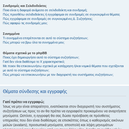
Συνδρομές και Σελιδοδείκτες
Ποια είναι η διαφορά ανάμεσα σε σελιδοδείκτη και συνδρομή;
Πώς προσθέτω σελιδοδείκτες ή εγγράφομαι σε συνδρομές σε συγκεκριμένα θέματα;
Πώς εγγράφομαι σε συνδρομές σε συγκεκριμένες Δ. Συζητήσεις;
Πώς αφαιρώ τις συνδρομές μου;
Συνημμένα
Τι συνημμένα επιτρέπονται σε αυτό το σύστημα συζητήσεων;
Πώς μπορώ να βρω όλα τα συνημμένα μου;
Θέματα σχετικά με το phpBB
Ποιος έχει δημιουργήσει αυτό το σύστημα συζητήσεων;
Γιατί δεν είναι διαθέσιμο το Χ χαρακτηριστικό;
Με ποιον θα επικοινωνήσω σχετικά με κατάχρηση ή/και νομικά θέματα που σχετίζονται
με αυτό το σύστημα συζητήσεων;
Πώς μπορώ να επικοινωνήσω με τον διαχειριστή του συστήματος συζητήσεων;
Θέματα σύνδεσης και εγγραφής
Γιατί πρέπει να εγγραφώ;
Ίσως να μην είναι απαραίτητο, εναπόκειται στον διαχειριστή του συστήματος
συζητήσεων ως προς το αν θα πρέπει να εγγραφείτε προκειμένου να αναρτήσετε
μηνύματα. Ωστόσο, η εγγραφή θα σας δώσει πρόσβαση σε πρόσθετες
υπηρεσίες που δεν είναι διαθέσιμες σε επισκέπτες όπως ο καθορισμός εικόνων
μελών (avatars), προσωπικά μηνύματα, αποστολή και λήψη μηνυμάτων