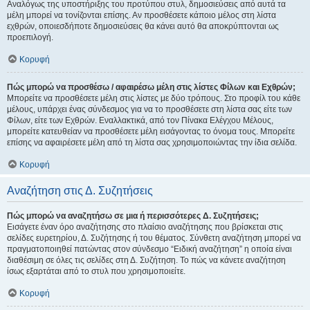
Αναλόγως της υποστήριξης του προτύπου στυλ, δημοσιεύσεις από αυτά τα
μέλη μπορεί να τονίζονται επίσης. Αν προσθέσετε κάποιο μέλος στη λίστα
εχθρών, οποιεσδήποτε δημοσιεύσεις θα κάνει αυτό θα αποκρύπτονται ως
προεπιλογή.
Κορυφή
Πώς μπορώ να προσθέσω / αφαιρέσω μέλη στις λίστες Φίλων και Εχθρών;
Μπορείτε να προσθέσετε μέλη στις λίστες με δύο τρόπους. Στο προφίλ του κάθε
μέλους, υπάρχει ένας σύνδεσμος για να το προσθέσετε στη λίστα σας είτε των
Φίλων, είτε των Εχθρών. Εναλλακτικά, από τον Πίνακα Ελέγχου Μέλους,
μπορείτε κατευθείαν να προσθέσετε μέλη εισάγοντας το όνομα τους. Μπορείτε
επίσης να αφαιρέσετε μέλη από τη λίστα σας χρησιμοποιώντας την ίδια σελίδα.
Κορυφή
Αναζήτηση στις Δ. Συζητήσεις
Πώς μπορώ να αναζητήσω σε μια ή περισσότερες Δ. Συζητήσεις;
Εισάγετε έναν όρο αναζήτησης στο πλαίσιο αναζήτησης που βρίσκεται στις
σελίδες ευρετηρίου, Δ. Συζήτησης ή του θέματος. Σύνθετη αναζήτηση μπορεί να
πραγματοποιηθεί πατώντας στον σύνδεσμο “Ειδική αναζήτηση” η οποία είναι
διαθέσιμη σε όλες τις σελίδες στη Δ. Συζήτηση. Το πώς να κάνετε αναζήτηση
ίσως εξαρτάται από το στυλ που χρησιμοποιείτε.
Κορυφή