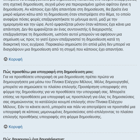
στη σχετική δημοσίευση, συχνά μόνο για περιορισμένο χρόνο αφότου έγινε η
δημοσίευση. Αν κάποιος έχει ήδη απαντήσει στη δημοσίευση, θα βρείτε ένα
μικρό κείμενο κάτω από τη δημοσίευση όταν επιστρέψετε στο θέμα, το οποίο
αναφέρει πόσες φορές επεξεργαστήκατε το μήνυμα αυτό, μαζί με την
ημερομηνία και την ώρα. Αυτό εμφανίζεται μόνον όταν κάποιος έχει κάνει μια
απάντηση. Δεν θα εμφανίζεται αν ένας συντονιστής ή διαχειριστής
επεξεργάστηκε τη δημοσίευση, ωστόσο αυτοί μπορούν να αφήσουν μια
σημείωση ως προς το γιατί έχουν επεξεργαστεί τη δημοσίευση κατά τη
διακριτική τους ευχέρεια. Παρακαλώ σημειώστε ότι απλά μέλη δεν μπορεί να
διαγράψουν μια δημοσίευση από τη στιγμή που κάποιος έχει απαντήσει.
Κορυφή
Πώς προσθέτω μια υπογραφή στη δημοσίευση μου;
Για να προσθέσετε υπογραφή σε μια δημοσίευση πρέπει πρώτα να
δημιουργήσετε μια μέσω του Πίνακα Ελέγχου Μέλους. Μόλις δημιουργηθεί,
μπορείτε να σημειώσετε το πλαίσιο επιλογής
Προσάρτηση υπογραφής
στη
φόρμα της δημοσίευσης για να προσθέσετε την υπογραφή σας. Μπορείτε
επίσης να προσθέσετε μια υπογραφή ως προεπιλογή για όλες τις δημοσιεύσεις
σας σημειώνοντας το κατάλληλο κουμπί επιλογής στον Πίνακα Ελέγχου
Μέλους. Εάν το κάνετε αυτό, μπορείτε και πάλι να αποτρέψετε να προστεθεί μια
υπογραφή σε κάποιες μεμονωμένες δημοσιεύσεις από-επιλέγοντας το πλαίσιο
επιλογής προσθήκης υπογραφής στη φόρμα δημοσίευσης.
Κορυφή
Πώς δημιουργώ ένα δημοψήφισμα;