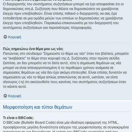
Ο διαχειριστής του συστήματος συζητήσεων μπορεί να έχει αποφασίσει ότι οι
δημοσιεύσεις στη Δ. Συζήτηση που θέλετε να δημοσιεύσετε να χρειάζονται
έλεγχο πριν υποβληθούν. Είναι επίσης πιθανό ο διαχειριστής να σας έχει
τοποθετήσει σε μια ομάδα μελών των οποίων οι δημοσιεύσεις να χρειάζονται
έλεγχο πριν υποβληθούν. Παρακαλώ επικοινωνείτε με τον διαχειριστή του
συστήματος συζητήσεων για περισσότερες πληροφορίες.
Κορυφή
Πώς σημειώνω ένα θέμα μου ως νέο;
Πατώντας στο σύνδεσμο “Σημειώστε το θέμα ως νέο” όταν τον βλέπετε, μπορείτε
να “ανεβάσετε” το θέμα στην κορυφή της Δ. Συζήτησης στην πρώτη σελίδα.
Ωστόσο, αν δεν μπορείτε να το δείτε αυτό, τότε η σημείωση θεμάτων ως νέα
μπορεί να είναι απενεργοποιημένη ή το περιθώριο χρόνου ανάμεσα σε
σημειώσεις θεμάτων ως νέα δεν έχει ακόμη επιτευχθεί. Είναι επίσης δυνατόν να
σημειώσετε ως νέο το θέμα απλώς απαντώντας σε αυτό, ωστόσο, να είστε
σίγουρος (-η) ότι ακολουθείτε τους κανόνες του συστήματος συζητήσεων όταν
το κάνετε αυτό.
Κορυφή
Μορφοποίηση και τύποι θεμάτων
Τι είναι ο BBCode;
Ο BBCode (Bulletin Board Code) είναι μία ιδιαίτερη εφαρμογή της HTML,
προσφέροντας μεγάλη δυνατότητα ελέγχου της μορφοποίησης σε συγκεκριμένα