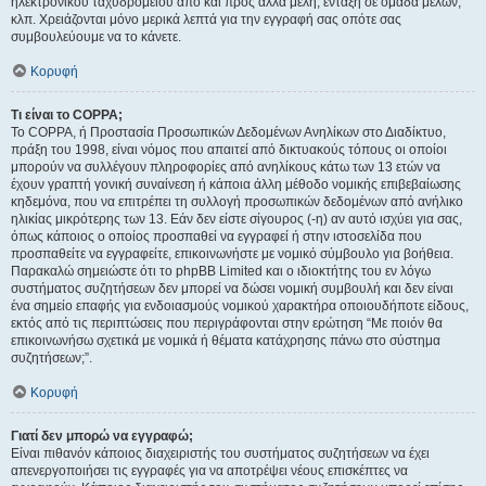
ηλεκτρονικού ταχυδρομείου από και προς άλλα μέλη, ένταξη σε ομάδα μελών,
κλπ. Χρειάζονται μόνο μερικά λεπτά για την εγγραφή σας οπότε σας
συμβουλεύουμε να το κάνετε.
Κορυφή
Τι είναι το COPPA;
Το COPPA, ή Προστασία Προσωπικών Δεδομένων Ανηλίκων στο Διαδίκτυο,
πράξη του 1998, είναι νόμος που απαιτεί από δικτυακούς τόπους οι οποίοι
μπορούν να συλλέγουν πληροφορίες από ανηλίκους κάτω των 13 ετών να
έχουν γραπτή γονική συναίνεση ή κάποια άλλη μέθοδο νομικής επιβεβαίωσης
κηδεμόνα, που να επιτρέπει τη συλλογή προσωπικών δεδομένων από ανήλικο
ηλικίας μικρότερης των 13. Εάν δεν είστε σίγουρος (-η) αν αυτό ισχύει για σας,
όπως κάποιος ο οποίος προσπαθεί να εγγραφεί ή στην ιστοσελίδα που
προσπαθείτε να εγγραφείτε, επικοινωνήστε με νομικό σύμβουλο για βοήθεια.
Παρακαλώ σημειώστε ότι το phpBB Limited και ο ιδιοκτήτης του εν λόγω
συστήματος συζητήσεων δεν μπορεί να δώσει νομική συμβουλή και δεν είναι
ένα σημείο επαφής για ενδοιασμούς νομικού χαρακτήρα οποιουδήποτε είδους,
εκτός από τις περιπτώσεις που περιγράφονται στην ερώτηση “Με ποιόν θα
επικοινωνήσω σχετικά με νομικά ή θέματα κατάχρησης πάνω στο σύστημα
συζητήσεων;”.
Κορυφή
Γιατί δεν μπορώ να εγγραφώ;
Είναι πιθανόν κάποιος διαχειριστής του συστήματος συζητήσεων να έχει
απενεργοποιήσει τις εγγραφές για να αποτρέψει νέους επισκέπτες να