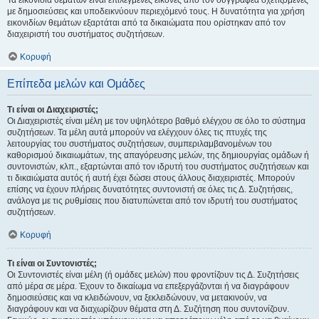
Τα εικονίδια θεμάτων είναι επιλεγμένες εικόνες από τον συγγραφέα σχετιζόμενες
με δημοσιεύσεις και υποδεικνύουν περιεχόμενό τους. Η δυνατότητα για χρήση
εικονιδίων θεμάτων εξαρτάται από τα δικαιώματα που ορίστηκαν από τον
διαχειριστή του συστήματος συζητήσεων.
Κορυφή
Επίπεδα μελών και Ομάδες
Τι είναι οι Διαχειριστές;
Οι Διαχειριστές είναι μέλη με τον υψηλότερο βαθμό ελέγχου σε όλο το σύστημα
συζητήσεων. Τα μέλη αυτά μπορούν να ελέγχουν όλες τις πτυχές της
λειτουργίας του συστήματος συζητήσεων, συμπεριλαμβανομένων του
καθορισμού δικαιωμάτων, της απαγόρευσης μελών, της δημιουργίας ομάδων ή
συντονιστών, κλπ., εξαρτώνται από τον ιδρυτή του συστήματος συζητήσεων και
τι δικαιώματα αυτός ή αυτή έχει δώσει στους άλλους διαχειριστές. Μπορούν
επίσης να έχουν πλήρεις δυνατότητες συντονιστή σε όλες τις Δ. Συζητήσεις,
ανάλογα με τις ρυθμίσεις που διατυπώνεται από τον ιδρυτή του συστήματος
συζητήσεων.
Κορυφή
Τι είναι οι Συντονιστές;
Οι Συντονιστές είναι μέλη (ή ομάδες μελών) που φροντίζουν τις Δ. Συζητήσεις
από μέρα σε μέρα. Έχουν το δικαίωμα να επεξεργάζονται ή να διαγράφουν
δημοσιεύσεις και να κλειδώνουν, να ξεκλειδώνουν, να μετακινούν, να
διαγράφουν και να διαχωρίζουν θέματα στη Δ. Συζήτηση που συντονίζουν.