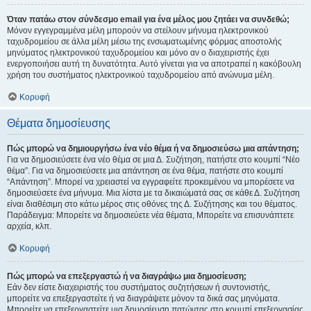
Όταν πατάω στον σύνδεσμο email για ένα μέλος μου ζητάει να συνδεθώ;
Μόνον εγγεγραμμένα μέλη μπορούν να στείλουν μήνυμα ηλεκτρονικού
ταχυδρομείου σε άλλα μέλη μέσω της ενσωματωμένης φόρμας αποστολής
μηνύματος ηλεκτρονικού ταχυδρομείου και μόνο αν ο διαχειριστής έχει
ενεργοποιήσει αυτή τη δυνατότητα. Αυτό γίνεται για να αποτραπεί η κακόβουλη
χρήση του συστήματος ηλεκτρονικού ταχυδρομείου από ανώνυμα μέλη.
Κορυφή
Θέματα δημοσίευσης
Πώς μπορώ να δημιουργήσω ένα νέο θέμα ή να δημοσιεύσω μια απάντηση;
Για να δημοσιεύσετε ένα νέο θέμα σε μια Δ. Συζήτηση, πατήστε στο κουμπί “Νέο
θέμα”. Για να δημοσιεύσετε μια απάντηση σε ένα θέμα, πατήστε στο κουμπί
“Απάντηση”. Μπορεί να χρειαστεί να εγγραφείτε προκειμένου να μπορέσετε να
δημοσιεύσετε ένα μήνυμα. Μια λίστα με τα δικαιώματά σας σε κάθε Δ. Συζήτηση
είναι διαθέσιμη στο κάτω μέρος στις οθόνες της Δ. Συζήτησης και του θέματος.
Παράδειγμα: Μπορείτε να δημοσιεύετε νέα θέματα, Μπορείτε να επισυνάπτετε
αρχεία, κλπ.
Κορυφή
Πώς μπορώ να επεξεργαστώ ή να διαγράψω μια δημοσίευση;
Εάν δεν είστε διαχειριστής του συστήματος συζητήσεων ή συντονιστής,
μπορείτε να επεξεργαστείτε ή να διαγράψετε μόνον τα δικά σας μηνύματα.
Μπορείτε να επεξεργαστείτε μια δημοσίευση πατώντας στο κουμπί επεξεργασίας