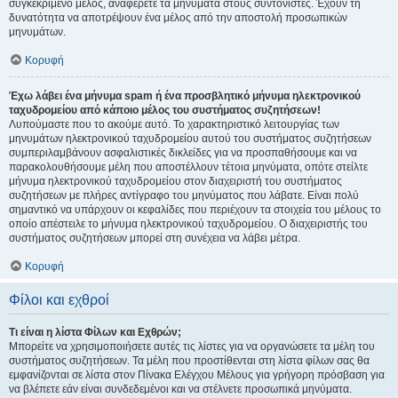
συγκεκριμένο μέλος, αναφέρετε τα μηνύματα στους συντονιστές. Έχουν τη
δυνατότητα να αποτρέψουν ένα μέλος από την αποστολή προσωπικών
μηνυμάτων.
Κορυφή
Έχω λάβει ένα μήνυμα spam ή ένα προσβλητικό μήνυμα ηλεκτρονικού
ταχυδρομείου από κάποιο μέλος του συστήματος συζητήσεων!
Λυπούμαστε που το ακούμε αυτό. Το χαρακτηριστικό λειτουργίας των
μηνυμάτων ηλεκτρονικού ταχυδρομείου αυτού του συστήματος συζητήσεων
συμπεριλαμβάνουν ασφαλιστικές δικλείδες για να προσπαθήσουμε και να
παρακολουθήσουμε μέλη που αποστέλλουν τέτοια μηνύματα, οπότε στείλτε
μήνυμα ηλεκτρονικού ταχυδρομείου στον διαχειριστή του συστήματος
συζητήσεων με πλήρες αντίγραφο του μηνύματος που λάβατε. Είναι πολύ
σημαντικό να υπάρχουν οι κεφαλίδες που περιέχουν τα στοιχεία του μέλους το
οποίο απέστειλε το μήνυμα ηλεκτρονικού ταχυδρομείου. Ο διαχειριστής του
συστήματος συζητήσεων μπορεί στη συνέχεια να λάβει μέτρα.
Κορυφή
Φίλοι και εχθροί
Τι είναι η λίστα Φίλων και Εχθρών;
Μπορείτε να χρησιμοποιήσετε αυτές τις λίστες για να οργανώσετε τα μέλη του
συστήματος συζητήσεων. Τα μέλη που προστίθενται στη λίστα φίλων σας θα
εμφανίζονται σε λίστα στον Πίνακα Ελέγχου Μέλους για γρήγορη πρόσβαση για
να βλέπετε εάν είναι συνδεδεμένοι και να στέλνετε προσωπικά μηνύματα.