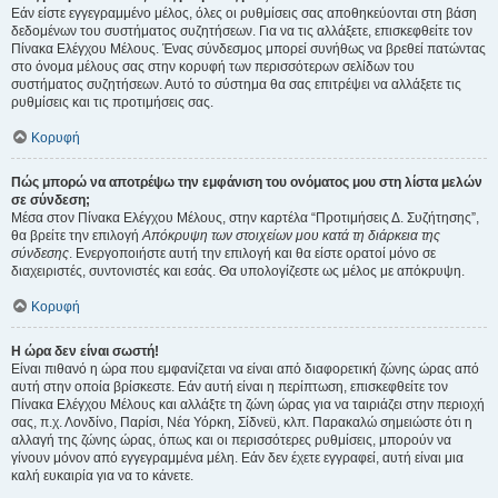
Εάν είστε εγγεγραμμένο μέλος, όλες οι ρυθμίσεις σας αποθηκεύονται στη βάση
δεδομένων του συστήματος συζητήσεων. Για να τις αλλάξετε, επισκεφθείτε τον
Πίνακα Ελέγχου Μέλους. Ένας σύνδεσμος μπορεί συνήθως να βρεθεί πατώντας
στο όνομα μέλους σας στην κορυφή των περισσότερων σελίδων του
συστήματος συζητήσεων. Αυτό το σύστημα θα σας επιτρέψει να αλλάξετε τις
ρυθμίσεις και τις προτιμήσεις σας.
Κορυφή
Πώς μπορώ να αποτρέψω την εμφάνιση του ονόματος μου στη λίστα μελών
σε σύνδεση;
Μέσα στον Πίνακα Ελέγχου Μέλους, στην καρτέλα “Προτιμήσεις Δ. Συζήτησης”,
θα βρείτε την επιλογή
Απόκρυψη των στοιχείων μου κατά τη διάρκεια της
σύνδεσης
. Ενεργοποιήστε αυτή την επιλογή και θα είστε ορατοί μόνο σε
διαχειριστές, συντονιστές και εσάς. Θα υπολογίζεστε ως μέλος με απόκρυψη.
Κορυφή
Η ώρα δεν είναι σωστή!
Είναι πιθανό η ώρα που εμφανίζεται να είναι από διαφορετική ζώνης ώρας από
αυτή στην οποία βρίσκεστε. Εάν αυτή είναι η περίπτωση, επισκεφθείτε τον
Πίνακα Ελέγχου Μέλους και αλλάξτε τη ζώνη ώρας για να ταιριάζει στην περιοχή
σας, π.χ. Λονδίνο, Παρίσι, Νέα Υόρκη, Σίδνεϋ, κλπ. Παρακαλώ σημειώστε ότι η
αλλαγή της ζώνης ώρας, όπως και οι περισσότερες ρυθμίσεις, μπορούν να
γίνουν μόνον από εγγεγραμμένα μέλη. Εάν δεν έχετε εγγραφεί, αυτή είναι μια
καλή ευκαιρία για να το κάνετε.