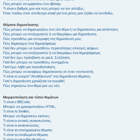
Πώς μπορώ να εμφανίσω ένα άβαταρ;
Τι είναι ο βαθμός μου και πώς μπορώ να τον αλλάξω;
Όταν πατάω στον σύνδεσμο email για ένα μέλος μου ζητάει να συνδεθώ;
Θέματα δημοσίευσης
Πώς μπορώ να δημιουργήσω ένα νέο θέμα ή να δημοσιεύσω μια απάντηση;
Πώς μπορώ να επεξεργαστώ ή να διαγράψω μια δημοσίευση;
Πώς προσθέτω μια υπογραφή στη δημοσίευση μου;
Πώς δημιουργώ ένα δημοψήφισμα;
Γιατί δεν μπορώ να προσθέσω περισσότερες επιλογές ψήφων;
Πώς μπορώ να επεξεργαστώ ή να διαγράψω ένα δημοψήφισμα;
Γιατί δεν έχω πρόσβαση σε μια Δ. Συζήτηση;
Γιατί δεν μπορώ να προσθέσω συνημμένα;
Γιατί έχω λάβει μια προειδοποίηση;
Πώς μπορώ να αναφέρω δημοσιεύσεις σε έναν συντονιστή;
Τι είναι το κουμπί “Αποθήκευση” στη δημοσίευση θέματος;
Γιατί η δημοσίευση χρειάζεται να εγκριθεί;
Πώς σημειώνω ένα θέμα μου ως νέο;
Μορφοποίηση και τύποι θεμάτων
Τι είναι ο BBCode;
Μπορώ να χρησιμοποιήσω HTML;
Τι είναι τα Smilies;
Μπορώ να δημοσιεύω εικόνες;
Τι είναι οι γενικές ανακοινώσεις;
Τι είναι οι ανακοινώσεις;
Τι είναι τα επισημασμένα θέματα;
Τι είναι τα κλειδωμένα θέματα;
Τι είναι τα εικονίδια θεμάτων;