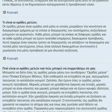
Γενικώς, οι συντονιστές υπάρχουν για να αποτρέπουν μέλη από το να βγαίνουν
εκτός θέματος ή να δημοσιεύουν καταχρηστικό ή προσβλητικό υλικό.
Κορυφή
Τι είναι οι ομάδες μελών;
Οι ομάδες μελών είναι ομάδες από μέλη οι οποίες μοιράζουν την κοινότητα σε
διαχειρίσιμα τμήματα με τα οποία οι διαχειριστές του συστήματος συζητήσεων
μπορούν να εργαστούν. Κάθε μέλος μπορεί να ανήκει σε διάφορες ομάδες και
σε κάθε ομάδα μπορεί να έχουν ανατεθεί επιμέρους δικαιώματα πρόσβασης.
Αυτό παρέχει έναν εύκολο τρόπο σε διαχειριστές να αλλάξουν τα δικαιώματα για
πολλά μέλη ταυτόχρονα, όπως είναι αλλαγή δικαιωμάτων συντονιστή ή
χορήγηση στα μέλη πρόσβαση σε μια ιδιωτική συζήτηση.
Κορυφή
Πού είναι οι ομάδες μελών και πώς μπορώ να συμμετάσχω σε μια;
Μπορείτε να δείτε όλες τις ομάδες μελών μέσω του συνδέσμου “Ομάδες μελών”
στον Πίνακα Ελέγχου Μέλους. Εάν επιθυμείτε να ενταχθείτε σε μια, προχωρήστε
πατώντας το κατάλληλο κουμπί. Ωστόσο, δεν έχουν όλες οι ομάδες μελών
ανοιχτή πρόσβαση. Μερικές μπορεί να χρειάζονται έγκριση για ένταξη, μερικές
μπορεί να είναι κλειστές και μερικές μπορεί ακόμη και να έχουν κρυφές ιδιότητες
μελών. Εάν η ομάδα είναι ανοιχτή, μπορείτε να ενταχθείτε πατώντας στο
κατάλληλο κουμπί. Εάν χρειάζεται έγκριση για ένταξη μπορείτε να ζητήσετε να
ενταχθείτε πατώντας στο κατάλληλο κουμπί. Ο συντονιστής της ομάδας θα
χρειαστεί να εγκρίνει το αίτημα σας και ίσως σας ρωτήσει γιατί θέλετε να
ενταχθείτε στην ομάδα. Παρακαλώ μην παρενοχλήσετε τον συντονιστή ομάδας