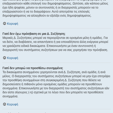
επεξεργαστούν κάθε επιλογή του δημοψηφίσματος. Ωστόσο, εάν κάποιο μέλος
έχει ήδη ψηφίσει, μόνον οι συντονιστές ή οι διαχειριστές μπορούν να το
επεξεργαστούν ή να το διαγράψουν. Αυτό αποτρέπει τις επιλογές
δημοψηφίσματος να αλλαχθούν εν εξελίξει ενός δημοψηφίσματος.
Κορυφή
Γιατί δεν έχω πρόσβαση σε μια Δ. Συζήτηση;
Μερικές Δ. Συζητήσεις μπορεί να περιορίζονται σε ορισμένα μέλη ή ομάδες. Για
να δείτε, να διαβάσετε, να απαντήσετε ή για οποιαδήποτε άλλη ενέργεια μπορεί
να χρειάζεστε ειδικά δικαιώματα. Επικοινωνήστε με έναν συντονιστή ή
διαχειριστή του συστήματος συζητήσεων για να σας χορηγήσει την πρόσβαση.
Κορυφή
Γιατί δεν μπορώ να προσθέσω συνημμένα;
Τα δικαιώματα συνημμένου χορηγούνται ανά Δ. Συζήτηση, ανά ομάδα, ή ανά
μέλος. Ο διαχειριστής του συστήματος συζητήσεων μπορεί να μην έχει επιτρέψει
την προσθήκη συνημμένων στη συγκεκριμένη Δ. Συζήτηση που θέλετε να
δημοσιεύσετε ή πιθανόν μόνο ορισμένες ομάδες μπορούν να προσθέτουν
συνημμένα. Επικοινωνήστε με τον διαχειριστή του συστήματος συζητήσεων εάν
δεν είστε σίγουρος (-η) σχετικά με το λόγο που δεν μπορείτε να προσθέσετε
συνημμένα.
Κορυφή