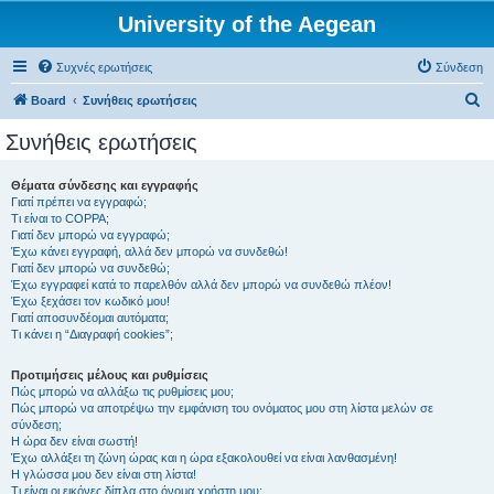
University of the Aegean
Συχνές ερωτήσεις
Σύνδεση
Α
Board
Συνήθεις ερωτήσεις
ν
Συνήθεις ερωτήσεις
α
ζ
Θέματα σύνδεσης και εγγραφής
Γιατί πρέπει να εγγραφώ;
ή
Τι είναι το COPPA;
τ
Γιατί δεν μπορώ να εγγραφώ;
Έχω κάνει εγγραφή, αλλά δεν μπορώ να συνδεθώ!
η
Γιατί δεν μπορώ να συνδεθώ;
Έχω εγγραφεί κατά το παρελθόν αλλά δεν μπορώ να συνδεθώ πλέον!
σ
Έχω ξεχάσει τον κωδικό μου!
η
Γιατί αποσυνδέομαι αυτόματα;
Τι κάνει η “Διαγραφή cookies”;
Προτιμήσεις μέλους και ρυθμίσεις
Πώς μπορώ να αλλάξω τις ρυθμίσεις μου;
Πώς μπορώ να αποτρέψω την εμφάνιση του ονόματος μου στη λίστα μελών σε
σύνδεση;
Η ώρα δεν είναι σωστή!
Έχω αλλάξει τη ζώνη ώρας και η ώρα εξακολουθεί να είναι λανθασμένη!
Η γλώσσα μου δεν είναι στη λίστα!
Τι είναι οι εικόνες δίπλα στο όνομα χρήστη μου;