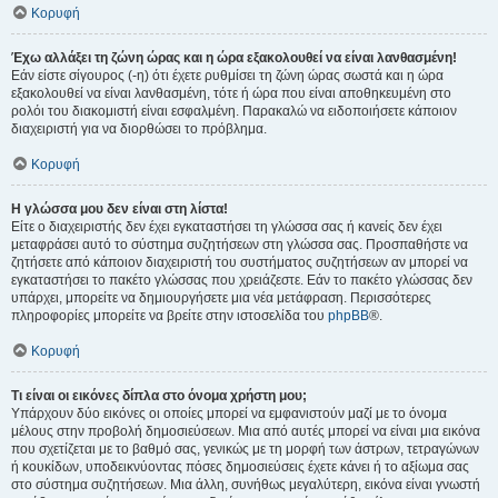
Κορυφή
Έχω αλλάξει τη ζώνη ώρας και η ώρα εξακολουθεί να είναι λανθασμένη!
Εάν είστε σίγουρος (-η) ότι έχετε ρυθμίσει τη ζώνη ώρας σωστά και η ώρα
εξακολουθεί να είναι λανθασμένη, τότε ή ώρα που είναι αποθηκευμένη στο
ρολόι του διακομιστή είναι εσφαλμένη. Παρακαλώ να ειδοποιήσετε κάποιον
διαχειριστή για να διορθώσει το πρόβλημα.
Κορυφή
Η γλώσσα μου δεν είναι στη λίστα!
Είτε ο διαχειριστής δεν έχει εγκαταστήσει τη γλώσσα σας ή κανείς δεν έχει
μεταφράσει αυτό το σύστημα συζητήσεων στη γλώσσα σας. Προσπαθήστε να
ζητήσετε από κάποιον διαχειριστή του συστήματος συζητήσεων αν μπορεί να
εγκαταστήσει το πακέτο γλώσσας που χρειάζεστε. Εάν το πακέτο γλώσσας δεν
υπάρχει, μπορείτε να δημιουργήσετε μια νέα μετάφραση. Περισσότερες
πληροφορίες μπορείτε να βρείτε στην ιστοσελίδα του
phpBB
®.
Κορυφή
Τι είναι οι εικόνες δίπλα στο όνομα χρήστη μου;
Υπάρχουν δύο εικόνες οι οποίες μπορεί να εμφανιστούν μαζί με το όνομα
μέλους στην προβολή δημοσιεύσεων. Μια από αυτές μπορεί να είναι μια εικόνα
που σχετίζεται με το βαθμό σας, γενικώς με τη μορφή των άστρων, τετραγώνων
ή κουκίδων, υποδεικνύοντας πόσες δημοσιεύσεις έχετε κάνει ή το αξίωμα σας
στο σύστημα συζητήσεων. Μια άλλη, συνήθως μεγαλύτερη, εικόνα είναι γνωστή