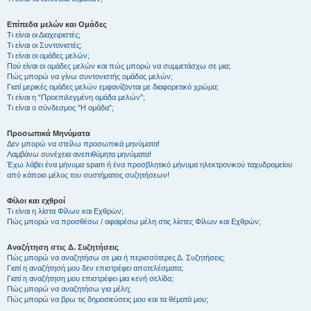
Επίπεδα μελών και Ομάδες
Τι είναι οι Διαχειριστές;
Τι είναι οι Συντονιστές;
Τι είναι οι ομάδες μελών;
Πού είναι οι ομάδες μελών και πώς μπορώ να συμμετάσχω σε μια;
Πώς μπορώ να γίνω συντονιστής ομάδας μελών;
Γιατί μερικές ομάδες μελών εμφανίζονται με διαφορετικό χρώμα;
Τι είναι η “Προεπιλεγμένη ομάδα μελών”;
Τι είναι ο σύνδεσμος "Η ομάδα”;
Προσωπικά Μηνύματα
Δεν μπορώ να στείλω προσωπικά μηνύματα!
Λαμβάνω συνέχεια ανεπιθύμητα μηνύματα!
Έχω λάβει ένα μήνυμα spam ή ένα προσβλητικό μήνυμα ηλεκτρονικού ταχυδρομείου
από κάποιο μέλος του συστήματος συζητήσεων!
Φίλοι και εχθροί
Τι είναι η λίστα Φίλων και Εχθρών;
Πώς μπορώ να προσθέσω / αφαιρέσω μέλη στις λίστες Φίλων και Εχθρών;
Αναζήτηση στις Δ. Συζητήσεις
Πώς μπορώ να αναζητήσω σε μια ή περισσότερες Δ. Συζητήσεις;
Γιατί η αναζήτησή μου δεν επιστρέφει αποτελέσματα;
Γιατί η αναζήτηση μου επιστρέφει μια κενή σελίδα;
Πώς μπορώ να αναζητήσω για μέλη;
Πώς μπορώ να βρω τις δημοσιεύσεις μου και τα θέματά μου;