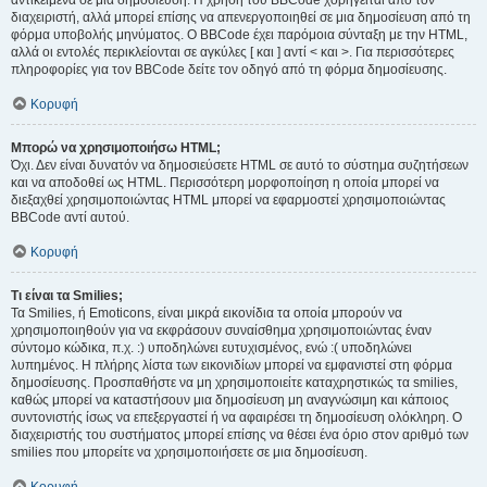
αντικείμενα σε μια δημοσίευση. Η χρήση του BBCode χορηγείται από τον
διαχειριστή, αλλά μπορεί επίσης να απενεργοποιηθεί σε μια δημοσίευση από τη
φόρμα υποβολής μηνύματος. Ο BBCode έχει παρόμοια σύνταξη με την HTML,
αλλά οι εντολές περικλείονται σε αγκύλες [ και ] αντί < και >. Για περισσότερες
πληροφορίες για τον BBCode δείτε τον οδηγό από τη φόρμα δημοσίευσης.
Κορυφή
Μπορώ να χρησιμοποιήσω HTML;
Όχι. Δεν είναι δυνατόν να δημοσιεύσετε HTML σε αυτό το σύστημα συζητήσεων
και να αποδοθεί ως HTML. Περισσότερη μορφοποίηση η οποία μπορεί να
διεξαχθεί χρησιμοποιώντας HTML μπορεί να εφαρμοστεί χρησιμοποιώντας
BBCode αντί αυτού.
Κορυφή
Τι είναι τα Smilies;
Τα Smilies, ή Emoticons, είναι μικρά εικονίδια τα οποία μπορούν να
χρησιμοποιηθούν για να εκφράσουν συναίσθημα χρησιμοποιώντας έναν
σύντομο κώδικα, π.χ. :) υποδηλώνει ευτυχισμένος, ενώ :( υποδηλώνει
λυπημένος. Η πλήρης λίστα των εικονιδίων μπορεί να εμφανιστεί στη φόρμα
δημοσίευσης. Προσπαθήστε να μη χρησιμοποιείτε καταχρηστικώς τα smilies,
καθώς μπορεί να καταστήσουν μια δημοσίευση μη αναγνώσιμη και κάποιος
συντονιστής ίσως να επεξεργαστεί ή να αφαιρέσει τη δημοσίευση ολόκληρη. Ο
διαχειριστής του συστήματος μπορεί επίσης να θέσει ένα όριο στον αριθμό των
smilies που μπορείτε να χρησιμοποιήσετε σε μια δημοσίευση.