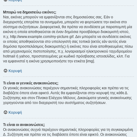
Κορυφή
Μπορώ να δημοσιεύω εικόνες;
Ναι, εικόνες μπορούν να εμφανίζονται στις δημοσιεύσεις σας. Εάν ο
διαχειριστής επιτρέπει τα συνημμένα, μπορείτε να φορτώσετε την εικόνα στο
σύστημα συζητήσεων. Διαφορετικά, θα πρέπει να συνδέσετε με παραπομπή μία
εικόνα η οποία αποθηκεύεται σε έναν δημόσια προσβάσιμο διακομιστή ιστού,
π.χ. http://www.example.com/my-picture.gif. Δεν μπορείτε να συνδέσετε εικόνες
οι οποίες αποθηκεύονται στο υπολογιστή σας τοπικά (εκτός εάν αυτός είναι
δημόσια προσπελάσιμος διακομιστής) ή εικόνες που είναι αποθηκευμένες πίσω
από μηχανισμούς πιστοποίησης, π.χ. λογαριασμοί ηλεκτρονικού ταχυδρομείου
hotmail ή yahoo, προστατευμένες με κωδικό πρόσβασης ιστοσελίδες, κλπ. Για
να εμφανιστεί η εικόνα χρησιμοποιήστε την ετικέτα [img].
Κορυφή
Τι είναι οι γενικές ανακοινώσεις;
Οι γενικές ανακοινώσεις περιέχουν σημαντικές πληροφορίες και πρέπει να τις
διαβάζετε όποτε είναι εφικτό. Αυτές θα εμφανίζονται στην κορυφή της κάθε Δ.
Συζήτησης και στον Πίνακα Ελέγχου Μέλους. Δικαιώματα γενικής ανακοίνωσης
χορηγούνται από τον διαχειριστή του συστήματος συζητήσεων.
Κορυφή
Τι είναι οι ανακοινώσεις;
Οι ανακοινώσεις συχνά περιέχουν σημαντικές πληροφορίες για τη συγκεκριμένη
Δ. Συζήτηση και πρέπει να τις διαβάσετε όποτε είναι εφικτό. Οι ανακοινώσεις