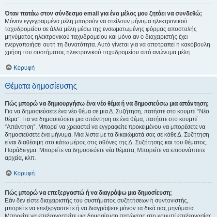
Όταν πατάω στον σύνδεσμο email για ένα μέλος μου ζητάει να συνδεθώ;
Μόνον εγγεγραμμένα μέλη μπορούν να στείλουν μήνυμα ηλεκτρονικού
ταχυδρομείου σε άλλα μέλη μέσω της ενσωματωμένης φόρμας αποστολής
μηνύματος ηλεκτρονικού ταχυδρομείου και μόνο αν ο διαχειριστής έχει
ενεργοποιήσει αυτή τη δυνατότητα. Αυτό γίνεται για να αποτραπεί η κακόβουλη
χρήση του συστήματος ηλεκτρονικού ταχυδρομείου από ανώνυμα μέλη.
Κορυφή
Θέματα δημοσίευσης
Πώς μπορώ να δημιουργήσω ένα νέο θέμα ή να δημοσιεύσω μια απάντηση;
Για να δημοσιεύσετε ένα νέο θέμα σε μια Δ. Συζήτηση, πατήστε στο κουμπί “Νέο
θέμα”. Για να δημοσιεύσετε μια απάντηση σε ένα θέμα, πατήστε στο κουμπί
“Απάντηση”. Μπορεί να χρειαστεί να εγγραφείτε προκειμένου να μπορέσετε να
δημοσιεύσετε ένα μήνυμα. Μια λίστα με τα δικαιώματά σας σε κάθε Δ. Συζήτηση
είναι διαθέσιμη στο κάτω μέρος στις οθόνες της Δ. Συζήτησης και του θέματος.
Παράδειγμα: Μπορείτε να δημοσιεύετε νέα θέματα, Μπορείτε να επισυνάπτετε
αρχεία, κλπ.
Κορυφή
Πώς μπορώ να επεξεργαστώ ή να διαγράψω μια δημοσίευση;
Εάν δεν είστε διαχειριστής του συστήματος συζητήσεων ή συντονιστής,
μπορείτε να επεξεργαστείτε ή να διαγράψετε μόνον τα δικά σας μηνύματα.
Μπορείτε να επεξεργαστείτε μια δημοσίευση πατώντας στο κουμπί επεξεργασίας