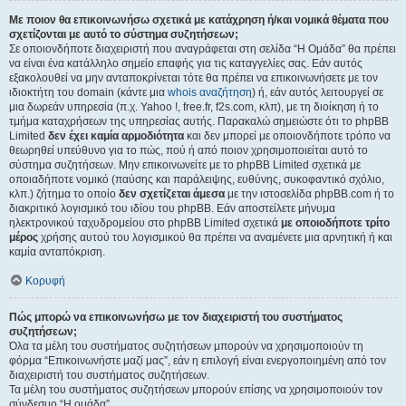
Με ποιον θα επικοινωνήσω σχετικά με κατάχρηση ή/και νομικά θέματα που
σχετίζονται με αυτό το σύστημα συζητήσεων;
Σε οποιονδήποτε διαχειριστή που αναγράφεται στη σελίδα “Η Ομάδα” θα πρέπει
να είναι ένα κατάλληλο σημείο επαφής για τις καταγγελίες σας. Εάν αυτός
εξακολουθεί να μην ανταποκρίνεται τότε θα πρέπει να επικοινωνήσετε με τον
ιδιοκτήτη του domain (κάντε μια
whois αναζήτηση
) ή, εάν αυτός λειτουργεί σε
μια δωρεάν υπηρεσία (π.χ. Yahoo !, free.fr, f2s.com, κλπ), με τη διοίκηση ή το
τμήμα καταχρήσεων της υπηρεσίας αυτής. Παρακαλώ σημειώστε ότι το phpBB
Limited
δεν έχει καμία αρμοδιότητα
και δεν μπορεί με οποιονδήποτε τρόπο να
θεωρηθεί υπεύθυνο για το πώς, πού ή από ποιον χρησιμοποιείται αυτό το
σύστημα συζητήσεων. Μην επικοινωνείτε με το phpBB Limited σχετικά με
οποιαδήποτε νομικό (παύσης και παράλειψης, ευθύνης, συκοφαντικό σχόλιο,
κλπ.) ζήτημα το οποίο
δεν σχετίζεται άμεσα
με την ιστοσελίδα phpBB.com ή το
διακριτικό λογισμικό του ιδίου του phpBB. Εάν αποστείλετε μήνυμα
ηλεκτρονικού ταχυδρομείου στο phpBB Limited σχετικά
με οποιοδήποτε τρίτο
μέρος
χρήσης αυτού του λογισμικού θα πρέπει να αναμένετε μια αρνητική ή και
καμία ανταπόκριση.
Κορυφή
Πώς μπορώ να επικοινωνήσω με τον διαχειριστή του συστήματος
συζητήσεων;
Όλα τα μέλη του συστήματος συζητήσεων μπορούν να χρησιμοποιούν τη
φόρμα “Επικοινωνήστε μαζί μας”, εάν η επιλογή είναι ενεργοποιημένη από τον
διαχειριστή του συστήματος συζητήσεων.
Τα μέλη του συστήματος συζητήσεων μπορούν επίσης να χρησιμοποιούν τον
σύνδεσμο “Η ομάδα”.