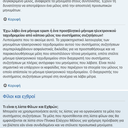
συγκεκριμένο μέλος, αναφέρετε τα μηνύματα στους συντονιστές. Έχουν τη
δυνατότητα να αποτρέψουν ένα μέλος από την αποστολή προσωπικών
μηνυμάτων.
Κορυφή
Έχω λάβει ένα μήνυμα spam ή ένα προσβλητικό μήνυμα ηλεκτρονικού
ταχυδρομείου από κάποιο μέλος του συστήματος συζητήσεων!
Λυπούμαστε που το ακούμε αυτό. Το χαρακτηριστικό λειτουργίας των
μηνυμάτων ηλεκτρονικού ταχυδρομείου αυτού του συστήματος συζητήσεων
συμπεριλαμβάνουν ασφαλιστικές δικλείδες για να προσπαθήσουμε και να
παρακολουθήσουμε μέλη που αποστέλλουν τέτοια μηνύματα, οπότε στείλτε
μήνυμα ηλεκτρονικού ταχυδρομείου στον διαχειριστή του συστήματος
συζητήσεων με πλήρες αντίγραφο του μηνύματος που λάβατε. Είναι πολύ
σημαντικό να υπάρχουν οι κεφαλίδες που περιέχουν τα στοιχεία του μέλους το
οποίο απέστειλε το μήνυμα ηλεκτρονικού ταχυδρομείου. Ο διαχειριστής του
συστήματος συζητήσεων μπορεί στη συνέχεια να λάβει μέτρα.
Κορυφή
Φίλοι και εχθροί
Τι είναι η λίστα Φίλων και Εχθρών;
Μπορείτε να χρησιμοποιήσετε αυτές τις λίστες για να οργανώσετε τα μέλη του
συστήματος συζητήσεων. Τα μέλη που προστίθενται στη λίστα φίλων σας θα
εμφανίζονται σε λίστα στον Πίνακα Ελέγχου Μέλους για γρήγορη πρόσβαση για
να βλέπετε εάν είναι συνδεδεμένοι και να στέλνετε προσωπικά μηνύματα.