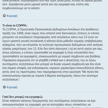
ηλεκτρονικού ταχυδρομείου από και προς άλλα μέλη, ένταξη σε ομάδα μελών,
κλπ. Χρειάζονται μόνο μερικά λεπτά για την εγγραφή σας οπότε σας
συμβουλεύουμε να το κάνετε.
Κορυφή
Τι είναι το COPPA;
Το COPPA, ή Προστασία Προσωπικών Δεδομένων Ανηλίκων στο Διαδίκτυο,
πράξη του 1998, είναι νόμος που απαιτεί από δικτυακούς τόπους οι οποίοι
μπορούν να συλλέγουν πληροφορίες από ανηλίκους κάτω των 13 ετών να
έχουν γραπτή γονική συναίνεση ή κάποια άλλη μέθοδο νομικής επιβεβαίωσης
κηδεμόνα, που να επιτρέπει τη συλλογή προσωπικών δεδομένων από ανήλικο
ηλικίας μικρότερης των 13. Εάν δεν είστε σίγουρος (-η) αν αυτό ισχύει για σας,
όπως κάποιος ο οποίος προσπαθεί να εγγραφεί ή στην ιστοσελίδα που
προσπαθείτε να εγγραφείτε, επικοινωνήστε με νομικό σύμβουλο για βοήθεια.
Παρακαλώ σημειώστε ότι το phpBB Limited και ο ιδιοκτήτης του εν λόγω
συστήματος συζητήσεων δεν μπορεί να δώσει νομική συμβουλή και δεν είναι
ένα σημείο επαφής για ενδοιασμούς νομικού χαρακτήρα οποιουδήποτε είδους,
εκτός από τις περιπτώσεις που περιγράφονται στην ερώτηση “Με ποιόν θα
επικοινωνήσω σχετικά με νομικά ή θέματα κατάχρησης πάνω στο σύστημα
συζητήσεων;”.
Κορυφή
Γιατί δεν μπορώ να εγγραφώ;
Είναι πιθανόν κάποιος διαχειριστής του συστήματος συζητήσεων να έχει
απενεργοποιήσει τις εγγραφές για να αποτρέψει νέους επισκέπτες να