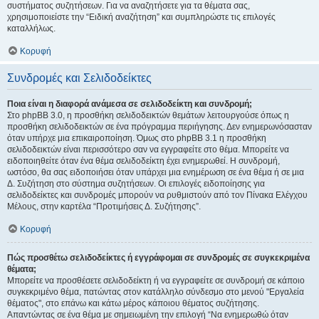
συστήματος συζητήσεων. Για να αναζητήσετε για τα θέματα σας,
χρησιμοποιείστε την “Ειδική αναζήτηση” και συμπληρώστε τις επιλογές
καταλλήλως.
Κορυφή
Συνδρομές και Σελιδοδείκτες
Ποια είναι η διαφορά ανάμεσα σε σελιδοδείκτη και συνδρομή;
Στο phpBB 3.0, η προσθήκη σελιδοδεικτών θεμάτων λειτουργούσε όπως η
προσθήκη σελιδοδεικτών σε ένα πρόγραμμα περιήγησης. Δεν ενημερωνόσασταν
όταν υπήρχε μια επικαιροποίηση. Όμως στο phpBB 3.1 η προσθήκη
σελιδοδεικτών είναι περισσότερο σαν να εγγραφείτε στο θέμα. Μπορείτε να
ειδοποιηθείτε όταν ένα θέμα σελιδοδείκτη έχει ενημερωθεί. Η συνδρομή,
ωστόσο, θα σας ειδοποιήσει όταν υπάρχει μια ενημέρωση σε ένα θέμα ή σε μια
Δ. Συζήτηση στο σύστημα συζητήσεων. Οι επιλογές ειδοποίησης για
σελιδοδείκτες και συνδρομές μπορούν να ρυθμιστούν από τον Πίνακα Ελέγχου
Μέλους, στην καρτέλα “Προτιμήσεις Δ. Συζήτησης”.
Κορυφή
Πώς προσθέτω σελιδοδείκτες ή εγγράφομαι σε συνδρομές σε συγκεκριμένα
θέματα;
Μπορείτε να προσθέσετε σελιδοδείκτη ή να εγγραφείτε σε συνδρομή σε κάποιο
συγκεκριμένο θέμα, πατώντας στον κατάλληλο σύνδεσμο στο μενού "Εργαλεία
θέματος", στο επάνω και κάτω μέρος κάποιου θέματος συζήτησης.
Απαντώντας σε ένα θέμα με σημειωμένη την επιλογή “Να ενημερωθώ όταν