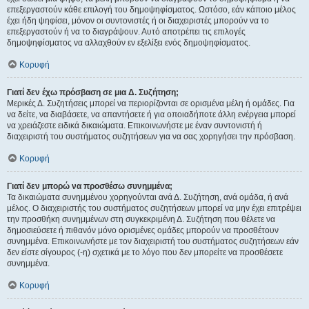
επεξεργαστούν κάθε επιλογή του δημοψηφίσματος. Ωστόσο, εάν κάποιο μέλος
έχει ήδη ψηφίσει, μόνον οι συντονιστές ή οι διαχειριστές μπορούν να το
επεξεργαστούν ή να το διαγράψουν. Αυτό αποτρέπει τις επιλογές
δημοψηφίσματος να αλλαχθούν εν εξελίξει ενός δημοψηφίσματος.
Κορυφή
Γιατί δεν έχω πρόσβαση σε μια Δ. Συζήτηση;
Μερικές Δ. Συζητήσεις μπορεί να περιορίζονται σε ορισμένα μέλη ή ομάδες. Για
να δείτε, να διαβάσετε, να απαντήσετε ή για οποιαδήποτε άλλη ενέργεια μπορεί
να χρειάζεστε ειδικά δικαιώματα. Επικοινωνήστε με έναν συντονιστή ή
διαχειριστή του συστήματος συζητήσεων για να σας χορηγήσει την πρόσβαση.
Κορυφή
Γιατί δεν μπορώ να προσθέσω συνημμένα;
Τα δικαιώματα συνημμένου χορηγούνται ανά Δ. Συζήτηση, ανά ομάδα, ή ανά
μέλος. Ο διαχειριστής του συστήματος συζητήσεων μπορεί να μην έχει επιτρέψει
την προσθήκη συνημμένων στη συγκεκριμένη Δ. Συζήτηση που θέλετε να
δημοσιεύσετε ή πιθανόν μόνο ορισμένες ομάδες μπορούν να προσθέτουν
συνημμένα. Επικοινωνήστε με τον διαχειριστή του συστήματος συζητήσεων εάν
δεν είστε σίγουρος (-η) σχετικά με το λόγο που δεν μπορείτε να προσθέσετε
συνημμένα.
Κορυφή