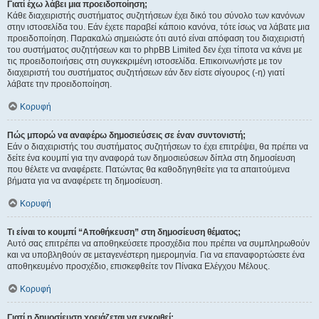
Γιατί έχω λάβει μια προειδοποίηση;
Κάθε διαχειριστής συστήματος συζητήσεων έχει δικό του σύνολο των κανόνων
στην ιστοσελίδα του. Εάν έχετε παραβεί κάποιο κανόνα, τότε ίσως να λάβατε μια
προειδοποίηση. Παρακαλώ σημειώστε ότι αυτό είναι απόφαση του διαχειριστή
του συστήματος συζητήσεων και το phpBB Limited δεν έχει τίποτα να κάνει με
τις προειδοποιήσεις στη συγκεκριμένη ιστοσελίδα. Επικοινωνήστε με τον
διαχειριστή του συστήματος συζητήσεων εάν δεν είστε σίγουρος (-η) γιατί
λάβατε την προειδοποίηση.
Κορυφή
Πώς μπορώ να αναφέρω δημοσιεύσεις σε έναν συντονιστή;
Εάν ο διαχειριστής του συστήματος συζητήσεων το έχει επιτρέψει, θα πρέπει να
δείτε ένα κουμπί για την αναφορά των δημοσιεύσεων δίπλα στη δημοσίευση
που θέλετε να αναφέρετε. Πατώντας θα καθοδηγηθείτε για τα απαιτούμενα
βήματα για να αναφέρετε τη δημοσίευση.
Κορυφή
Τι είναι το κουμπί “Αποθήκευση” στη δημοσίευση θέματος;
Αυτό σας επιτρέπει να αποθηκεύσετε προσχέδια που πρέπει να συμπληρωθούν
και να υποβληθούν σε μεταγενέστερη ημερομηνία. Για να επαναφορτώσετε ένα
αποθηκευμένο προσχέδιο, επισκεφθείτε τον Πίνακα Ελέγχου Μέλους.
Κορυφή
Γιατί η δημοσίευση χρειάζεται να εγκριθεί;