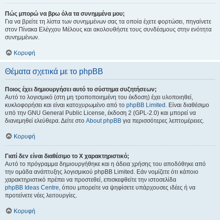
Πώς μπορώ να βρω όλα τα συνημμένα μου;
Για να βρείτε τη λίστα των συνημμένων σας τα οποία έχετε φορτώσει, πηγαίνετε
στον Πίνακα Ελέγχου Μέλους και ακολουθήστε τους συνδέσμους στην ενότητα
συνημμένων.
Κορυφή
Θέματα σχετικά με το phpBB
Ποιος έχει δημιουργήσει αυτό το σύστημα συζητήσεων;
Αυτό το λογισμικό (στη μη τροποποιημένη του έκδοση) έχει υλοποιηθεί,
κυκλοφορήσει και είναι κατοχυρωμένο από το
phpBB Limited
. Είναι διαθέσιμο
υπό την GNU General Public License, έκδοση 2 (GPL-2.0) και μπορεί να
διανεμηθεί ελεύθερα. Δείτε στο
About phpBB
για περισσότερες λεπτομέρειες.
Κορυφή
Γιατί δεν είναι διαθέσιμο το Χ χαρακτηριστικό;
Αυτό το πρόγραμμα δημιουργήθηκε και η άδεια χρήσης του αποδόθηκε από
την ομάδα ανάπτυξης λογισμικού phpBB Limited. Εάν νομίζετε ότι κάποιο
χαρακτηριστικό πρέπει να προστεθεί, επισκεφθείτε την ιστοσελίδα
phpBB Ideas Centre
, όπου μπορείτε να ψηφίσετε υπάρχουσες ιδέες ή να
προτείνετε νέες λειτουργίες.
Κορυφή