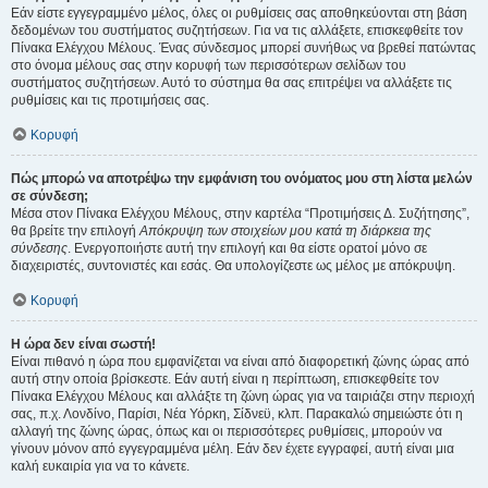
Εάν είστε εγγεγραμμένο μέλος, όλες οι ρυθμίσεις σας αποθηκεύονται στη βάση
δεδομένων του συστήματος συζητήσεων. Για να τις αλλάξετε, επισκεφθείτε τον
Πίνακα Ελέγχου Μέλους. Ένας σύνδεσμος μπορεί συνήθως να βρεθεί πατώντας
στο όνομα μέλους σας στην κορυφή των περισσότερων σελίδων του
συστήματος συζητήσεων. Αυτό το σύστημα θα σας επιτρέψει να αλλάξετε τις
ρυθμίσεις και τις προτιμήσεις σας.
Κορυφή
Πώς μπορώ να αποτρέψω την εμφάνιση του ονόματος μου στη λίστα μελών
σε σύνδεση;
Μέσα στον Πίνακα Ελέγχου Μέλους, στην καρτέλα “Προτιμήσεις Δ. Συζήτησης”,
θα βρείτε την επιλογή
Απόκρυψη των στοιχείων μου κατά τη διάρκεια της
σύνδεσης
. Ενεργοποιήστε αυτή την επιλογή και θα είστε ορατοί μόνο σε
διαχειριστές, συντονιστές και εσάς. Θα υπολογίζεστε ως μέλος με απόκρυψη.
Κορυφή
Η ώρα δεν είναι σωστή!
Είναι πιθανό η ώρα που εμφανίζεται να είναι από διαφορετική ζώνης ώρας από
αυτή στην οποία βρίσκεστε. Εάν αυτή είναι η περίπτωση, επισκεφθείτε τον
Πίνακα Ελέγχου Μέλους και αλλάξτε τη ζώνη ώρας για να ταιριάζει στην περιοχή
σας, π.χ. Λονδίνο, Παρίσι, Νέα Υόρκη, Σίδνεϋ, κλπ. Παρακαλώ σημειώστε ότι η
αλλαγή της ζώνης ώρας, όπως και οι περισσότερες ρυθμίσεις, μπορούν να
γίνουν μόνον από εγγεγραμμένα μέλη. Εάν δεν έχετε εγγραφεί, αυτή είναι μια
καλή ευκαιρία για να το κάνετε.