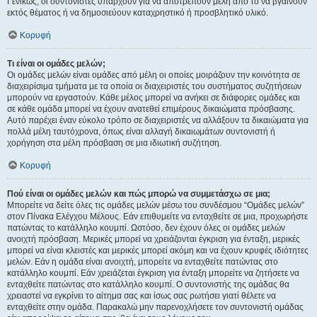
Γενικώς, οι συντονιστές υπάρχουν για να αποτρέπουν μέλη από το να βγαίνουν
εκτός θέματος ή να δημοσιεύουν καταχρηστικό ή προσβλητικό υλικό.
Κορυφή
Τι είναι οι ομάδες μελών;
Οι ομάδες μελών είναι ομάδες από μέλη οι οποίες μοιράζουν την κοινότητα σε
διαχειρίσιμα τμήματα με τα οποία οι διαχειριστές του συστήματος συζητήσεων
μπορούν να εργαστούν. Κάθε μέλος μπορεί να ανήκει σε διάφορες ομάδες και
σε κάθε ομάδα μπορεί να έχουν ανατεθεί επιμέρους δικαιώματα πρόσβασης.
Αυτό παρέχει έναν εύκολο τρόπο σε διαχειριστές να αλλάξουν τα δικαιώματα για
πολλά μέλη ταυτόχρονα, όπως είναι αλλαγή δικαιωμάτων συντονιστή ή
χορήγηση στα μέλη πρόσβαση σε μια ιδιωτική συζήτηση.
Κορυφή
Πού είναι οι ομάδες μελών και πώς μπορώ να συμμετάσχω σε μια;
Μπορείτε να δείτε όλες τις ομάδες μελών μέσω του συνδέσμου “Ομάδες μελών”
στον Πίνακα Ελέγχου Μέλους. Εάν επιθυμείτε να ενταχθείτε σε μια, προχωρήστε
πατώντας το κατάλληλο κουμπί. Ωστόσο, δεν έχουν όλες οι ομάδες μελών
ανοιχτή πρόσβαση. Μερικές μπορεί να χρειάζονται έγκριση για ένταξη, μερικές
μπορεί να είναι κλειστές και μερικές μπορεί ακόμη και να έχουν κρυφές ιδιότητες
μελών. Εάν η ομάδα είναι ανοιχτή, μπορείτε να ενταχθείτε πατώντας στο
κατάλληλο κουμπί. Εάν χρειάζεται έγκριση για ένταξη μπορείτε να ζητήσετε να
ενταχθείτε πατώντας στο κατάλληλο κουμπί. Ο συντονιστής της ομάδας θα
χρειαστεί να εγκρίνει το αίτημα σας και ίσως σας ρωτήσει γιατί θέλετε να
ενταχθείτε στην ομάδα. Παρακαλώ μην παρενοχλήσετε τον συντονιστή ομάδας