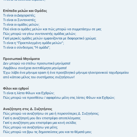
Επίπεδα μελών και Ομάδες
Τι είναι οι Διαχειριστές;
Τι είναι οι Συντονιστές;
Τι είναι οι ομάδες μελών;
Πού είναι οι ομάδες μελών και πώς μπορώ να συμμετάσχω σε μια;
Πώς μπορώ να γίνω συντονιστής ομάδας μελών;
Γιατί μερικές ομάδες μελών εμφανίζονται με διαφορετικό χρώμα;
Τι είναι η “Προεπιλεγμένη ομάδα μελών”;
Τι είναι ο σύνδεσμος "Η ομάδα”;
Προσωπικά Μηνύματα
Δεν μπορώ να στείλω προσωπικά μηνύματα!
Λαμβάνω συνέχεια ανεπιθύμητα μηνύματα!
Έχω λάβει ένα μήνυμα spam ή ένα προσβλητικό μήνυμα ηλεκτρονικού ταχυδρομείου
από κάποιο μέλος του συστήματος συζητήσεων!
Φίλοι και εχθροί
Τι είναι η λίστα Φίλων και Εχθρών;
Πώς μπορώ να προσθέσω / αφαιρέσω μέλη στις λίστες Φίλων και Εχθρών;
Αναζήτηση στις Δ. Συζητήσεις
Πώς μπορώ να αναζητήσω σε μια ή περισσότερες Δ. Συζητήσεις;
Γιατί η αναζήτησή μου δεν επιστρέφει αποτελέσματα;
Γιατί η αναζήτηση μου επιστρέφει μια κενή σελίδα;
Πώς μπορώ να αναζητήσω για μέλη;
Πώς μπορώ να βρω τις δημοσιεύσεις μου και τα θέματά μου;