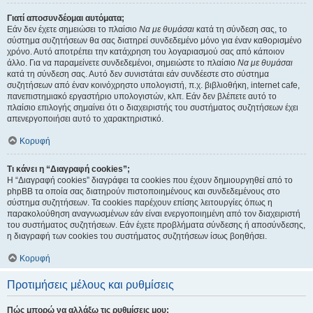
Γιατί αποσυνδέομαι αυτόματα;
Εάν δεν έχετε σημειώσει το πλαίσιο
Να με θυμάσαι
κατά τη σύνδεση σας, το
σύστημα συζητήσεων θα σας διατηρεί συνδεδεμένο μόνο για έναν καθορισμένο
χρόνο. Αυτό αποτρέπει την κατάχρηση του λογαριασμού σας από κάποιον
άλλο. Για να παραμείνετε συνδεδεμένοι, σημειώστε το πλαίσιο
Να με θυμάσαι
κατά τη σύνδεση σας. Αυτό δεν συνιστάται εάν συνδέεστε στο σύστημα
συζητήσεων από έναν κοινόχρηστο υπολογιστή, π.χ. βιβλιοθήκη, internet cafe,
πανεπιστημιακό εργαστήριο υπολογιστών, κλπ. Εάν δεν βλέπετε αυτό το
πλαίσιο επιλογής σημαίνει ότι ο διαχειριστής του συστήματος συζητήσεων έχει
απενεργοποιήσει αυτό το χαρακτηριστικό.
Κορυφή
Τι κάνει η “Διαγραφή cookies”;
Η “Διαγραφή cookies” διαγράφει τα cookies που έχουν δημιουργηθεί από το
phpBB τα οποία σας διατηρούν πιστοποιημένους και συνδεδεμένους στο
σύστημα συζητήσεων. Τα cookies παρέχουν επίσης λειτουργίες όπως η
παρακολούθηση αναγνωσμένων εάν είναι ενεργοποιημένη από τον διαχειριστή
του συστήματος συζητήσεων. Εάν έχετε προβλήματα σύνδεσης ή αποσύνδεσης,
η διαγραφή των cookies του συστήματος συζητήσεων ίσως βοηθήσει.
Κορυφή
Προτιμήσεις μέλους και ρυθμίσεις
Πώς μπορώ να αλλάξω τις ρυθμίσεις μου;