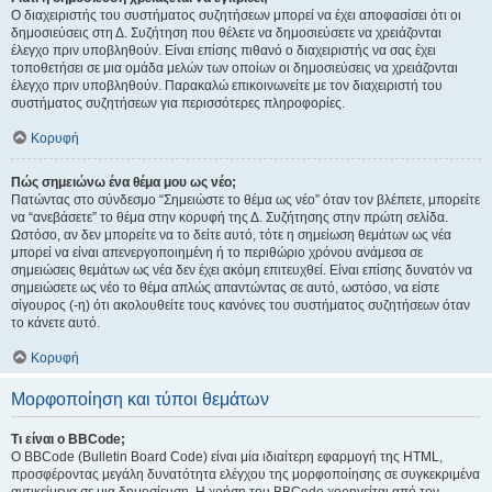
Ο διαχειριστής του συστήματος συζητήσεων μπορεί να έχει αποφασίσει ότι οι
δημοσιεύσεις στη Δ. Συζήτηση που θέλετε να δημοσιεύσετε να χρειάζονται
έλεγχο πριν υποβληθούν. Είναι επίσης πιθανό ο διαχειριστής να σας έχει
τοποθετήσει σε μια ομάδα μελών των οποίων οι δημοσιεύσεις να χρειάζονται
έλεγχο πριν υποβληθούν. Παρακαλώ επικοινωνείτε με τον διαχειριστή του
συστήματος συζητήσεων για περισσότερες πληροφορίες.
Κορυφή
Πώς σημειώνω ένα θέμα μου ως νέο;
Πατώντας στο σύνδεσμο “Σημειώστε το θέμα ως νέο” όταν τον βλέπετε, μπορείτε
να “ανεβάσετε” το θέμα στην κορυφή της Δ. Συζήτησης στην πρώτη σελίδα.
Ωστόσο, αν δεν μπορείτε να το δείτε αυτό, τότε η σημείωση θεμάτων ως νέα
μπορεί να είναι απενεργοποιημένη ή το περιθώριο χρόνου ανάμεσα σε
σημειώσεις θεμάτων ως νέα δεν έχει ακόμη επιτευχθεί. Είναι επίσης δυνατόν να
σημειώσετε ως νέο το θέμα απλώς απαντώντας σε αυτό, ωστόσο, να είστε
σίγουρος (-η) ότι ακολουθείτε τους κανόνες του συστήματος συζητήσεων όταν
το κάνετε αυτό.
Κορυφή
Μορφοποίηση και τύποι θεμάτων
Τι είναι ο BBCode;
Ο BBCode (Bulletin Board Code) είναι μία ιδιαίτερη εφαρμογή της HTML,
προσφέροντας μεγάλη δυνατότητα ελέγχου της μορφοποίησης σε συγκεκριμένα