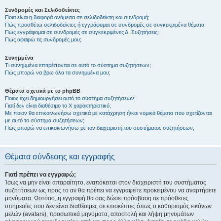
Συνδρομές και Σελιδοδείκτες
Ποια είναι η διαφορά ανάμεσα σε σελιδοδείκτη και συνδρομή;
Πώς προσθέτω σελιδοδείκτες ή εγγράφομαι σε συνδρομές σε συγκεκριμένα θέματα;
Πώς εγγράφομαι σε συνδρομές σε συγκεκριμένες Δ. Συζητήσεις;
Πώς αφαιρώ τις συνδρομές μου;
Συνημμένα
Τι συνημμένα επιτρέπονται σε αυτό το σύστημα συζητήσεων;
Πώς μπορώ να βρω όλα τα συνημμένα μου;
Θέματα σχετικά με το phpBB
Ποιος έχει δημιουργήσει αυτό το σύστημα συζητήσεων;
Γιατί δεν είναι διαθέσιμο το Χ χαρακτηριστικό;
Με ποιον θα επικοινωνήσω σχετικά με κατάχρηση ή/και νομικά θέματα που σχετίζονται
με αυτό το σύστημα συζητήσεων;
Πώς μπορώ να επικοινωνήσω με τον διαχειριστή του συστήματος συζητήσεων;
Θέματα σύνδεσης και εγγραφής
Γιατί πρέπει να εγγραφώ;
Ίσως να μην είναι απαραίτητο, εναπόκειται στον διαχειριστή του συστήματος
συζητήσεων ως προς το αν θα πρέπει να εγγραφείτε προκειμένου να αναρτήσετε
μηνύματα. Ωστόσο, η εγγραφή θα σας δώσει πρόσβαση σε πρόσθετες
υπηρεσίες που δεν είναι διαθέσιμες σε επισκέπτες όπως ο καθορισμός εικόνων
μελών (avatars), προσωπικά μηνύματα, αποστολή και λήψη μηνυμάτων