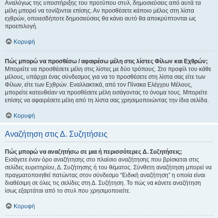
Αναλόγως της υποστήριξης του προτύπου στυλ, δημοσιεύσεις από αυτά τα
μέλη μπορεί να τονίζονται επίσης. Αν προσθέσετε κάποιο μέλος στη λίστα
εχθρών, οποιεσδήποτε δημοσιεύσεις θα κάνει αυτό θα αποκρύπτονται ως
προεπιλογή.
Κορυφή
Πώς μπορώ να προσθέσω / αφαιρέσω μέλη στις λίστες Φίλων και Εχθρών;
Μπορείτε να προσθέσετε μέλη στις λίστες με δύο τρόπους. Στο προφίλ του κάθε
μέλους, υπάρχει ένας σύνδεσμος για να το προσθέσετε στη λίστα σας είτε των
Φίλων, είτε των Εχθρών. Εναλλακτικά, από τον Πίνακα Ελέγχου Μέλους,
μπορείτε κατευθείαν να προσθέσετε μέλη εισάγοντας το όνομα τους. Μπορείτε
επίσης να αφαιρέσετε μέλη από τη λίστα σας χρησιμοποιώντας την ίδια σελίδα.
Κορυφή
Αναζήτηση στις Δ. Συζητήσεις
Πώς μπορώ να αναζητήσω σε μια ή περισσότερες Δ. Συζητήσεις;
Εισάγετε έναν όρο αναζήτησης στο πλαίσιο αναζήτησης που βρίσκεται στις
σελίδες ευρετηρίου, Δ. Συζήτησης ή του θέματος. Σύνθετη αναζήτηση μπορεί να
πραγματοποιηθεί πατώντας στον σύνδεσμο “Ειδική αναζήτηση” η οποία είναι
διαθέσιμη σε όλες τις σελίδες στη Δ. Συζήτηση. Το πώς να κάνετε αναζήτηση
ίσως εξαρτάται από το στυλ που χρησιμοποιείτε.
Κορυφή