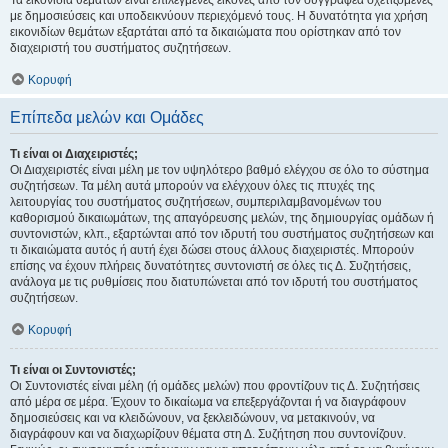
Τα εικονίδια θεμάτων είναι επιλεγμένες εικόνες από τον συγγραφέα σχετιζόμενες
με δημοσιεύσεις και υποδεικνύουν περιεχόμενό τους. Η δυνατότητα για χρήση
εικονιδίων θεμάτων εξαρτάται από τα δικαιώματα που ορίστηκαν από τον
διαχειριστή του συστήματος συζητήσεων.
Κορυφή
Επίπεδα μελών και Ομάδες
Τι είναι οι Διαχειριστές;
Οι Διαχειριστές είναι μέλη με τον υψηλότερο βαθμό ελέγχου σε όλο το σύστημα
συζητήσεων. Τα μέλη αυτά μπορούν να ελέγχουν όλες τις πτυχές της
λειτουργίας του συστήματος συζητήσεων, συμπεριλαμβανομένων του
καθορισμού δικαιωμάτων, της απαγόρευσης μελών, της δημιουργίας ομάδων ή
συντονιστών, κλπ., εξαρτώνται από τον ιδρυτή του συστήματος συζητήσεων και
τι δικαιώματα αυτός ή αυτή έχει δώσει στους άλλους διαχειριστές. Μπορούν
επίσης να έχουν πλήρεις δυνατότητες συντονιστή σε όλες τις Δ. Συζητήσεις,
ανάλογα με τις ρυθμίσεις που διατυπώνεται από τον ιδρυτή του συστήματος
συζητήσεων.
Κορυφή
Τι είναι οι Συντονιστές;
Οι Συντονιστές είναι μέλη (ή ομάδες μελών) που φροντίζουν τις Δ. Συζητήσεις
από μέρα σε μέρα. Έχουν το δικαίωμα να επεξεργάζονται ή να διαγράφουν
δημοσιεύσεις και να κλειδώνουν, να ξεκλειδώνουν, να μετακινούν, να
διαγράφουν και να διαχωρίζουν θέματα στη Δ. Συζήτηση που συντονίζουν.