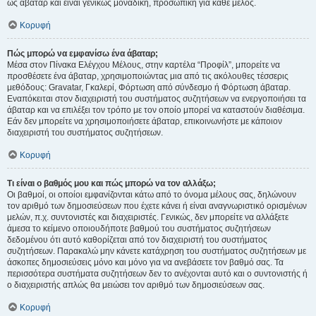
ως άβαταρ και είναι γενικώς μοναδική, προσωπική για κάθε μέλος.
Κορυφή
Πώς μπορώ να εμφανίσω ένα άβαταρ;
Μέσα στον Πίνακα Ελέγχου Μέλους, στην καρτέλα “Προφίλ”, μπορείτε να
προσθέσετε ένα άβαταρ, χρησιμοποιώντας μια από τις ακόλουθες τέσσερις
μεθόδους: Gravatar, Γκαλερί, Φόρτωση από σύνδεσμο ή Φόρτωση άβαταρ.
Εναπόκειται στον διαχειριστή του συστήματος συζητήσεων να ενεργοποιήσει τα
άβαταρ και να επιλέξει τον τρόπο με τον οποίο μπορεί να καταστούν διαθέσιμα.
Εάν δεν μπορείτε να χρησιμοποιήσετε άβαταρ, επικοινωνήστε με κάποιον
διαχειριστή του συστήματος συζητήσεων.
Κορυφή
Τι είναι ο βαθμός μου και πώς μπορώ να τον αλλάξω;
Οι βαθμοί, οι οποίοι εμφανίζονται κάτω από το όνομα μέλους σας, δηλώνουν
τον αριθμό των δημοσιεύσεων που έχετε κάνει ή είναι αναγνωριστικό ορισμένων
μελών, π.χ. συντονιστές και διαχειριστές. Γενικώς, δεν μπορείτε να αλλάξετε
άμεσα το κείμενο οποιουδήποτε βαθμού του συστήματος συζητήσεων
δεδομένου ότι αυτό καθορίζεται από τον διαχειριστή του συστήματος
συζητήσεων. Παρακαλώ μην κάνετε κατάχρηση του συστήματος συζητήσεων με
άσκοπες δημοσιεύσεις μόνο και μόνο για να ανεβάσετε τον βαθμό σας. Τα
περισσότερα συστήματα συζητήσεων δεν το ανέχονται αυτό και ο συντονιστής ή
ο διαχειριστής απλώς θα μειώσει τον αριθμό των δημοσιεύσεων σας.
Κορυφή