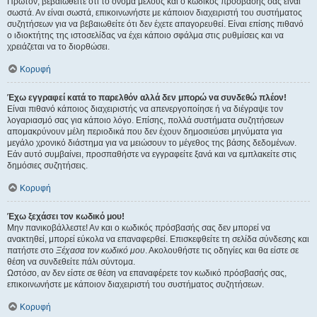
Πρώτον, βεβαιωθείτε ότι το όνομα μέλους και ο κωδικός πρόσβασής σας είναι
σωστά. Αν είναι σωστά, επικοινωνήστε με κάποιον διαχειριστή του συστήματος
συζητήσεων για να βεβαιωθείτε ότι δεν έχετε απαγορευθεί. Είναι επίσης πιθανό
ο ιδιοκτήτης της ιστοσελίδας να έχει κάποιο σφάλμα στις ρυθμίσεις και να
χρειάζεται να το διορθώσει.
Κορυφή
Έχω εγγραφεί κατά το παρελθόν αλλά δεν μπορώ να συνδεθώ πλέον!
Είναι πιθανό κάποιος διαχειριστής να απενεργοποίησε ή να διέγραψε τον
λογαριασμό σας για κάποιο λόγο. Επίσης, πολλά συστήματα συζητήσεων
απομακρύνουν μέλη περιοδικά που δεν έχουν δημοσιεύσει μηνύματα για
μεγάλο χρονικό διάστημα για να μειώσουν το μέγεθος της βάσης δεδομένων.
Εάν αυτό συμβαίνει, προσπαθήστε να εγγραφείτε ξανά και να εμπλακείτε στις
δημόσιες συζητήσεις.
Κορυφή
Έχω ξεχάσει τον κωδικό μου!
Μην πανικοβάλλεστε! Αν και ο κωδικός πρόσβασής σας δεν μπορεί να
ανακτηθεί, μπορεί εύκολα να επαναφερθεί. Επισκεφθείτε τη σελίδα σύνδεσης και
πατήστε στο
Ξέχασα τον κωδικό μου
. Ακολουθήστε τις οδηγίες και θα είστε σε
θέση να συνδεθείτε πάλι σύντομα.
Ωστόσο, αν δεν είστε σε θέση να επαναφέρετε τον κωδικό πρόσβασής σας,
επικοινωνήστε με κάποιον διαχειριστή του συστήματος συζητήσεων.
Κορυφή