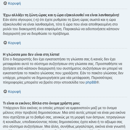
Κορυφή
Έχω αλλάξει τη ζώνη ώρας και η ώρα εξακολουθεί να είναι λανθασμένη!
Εάν είστε σίγουρος (-η) ότι έχετε ρυθμίσει τη ζώνη ώρας σωστά και η ώρα
εξακολουθεί να είναι λανθασμένη, τότε ή ώρα που είναι αποθηκευμένη στο
ρολόι του διακομιστή είναι εσφαλμένη. Παρακαλώ να ειδοποιήσετε κάποιον
διαχειριστή για να διορθώσει το πρόβλημα.
Κορυφή
Η γλώσσα μου δεν είναι στη λίστα!
Είτε ο διαχειριστής δεν έχει εγκαταστήσει τη γλώσσα σας ή κανείς δεν έχει
μεταφράσει αυτό το σύστημα συζητήσεων στη γλώσσα σας. Προσπαθήστε να
ζητήσετε από κάποιον διαχειριστή του συστήματος συζητήσεων αν μπορεί να
εγκαταστήσει το πακέτο γλώσσας που χρειάζεστε. Εάν το πακέτο γλώσσας δεν
υπάρχει, μπορείτε να δημιουργήσετε μια νέα μετάφραση. Περισσότερες
πληροφορίες μπορείτε να βρείτε στην ιστοσελίδα του
phpBB
®.
Κορυφή
Τι είναι οι εικόνες δίπλα στο όνομα χρήστη μου;
Υπάρχουν δύο εικόνες οι οποίες μπορεί να εμφανιστούν μαζί με το όνομα
μέλους στην προβολή δημοσιεύσεων. Μια από αυτές μπορεί να είναι μια εικόνα
που σχετίζεται με το βαθμό σας, γενικώς με τη μορφή των άστρων, τετραγώνων
ή κουκίδων, υποδεικνύοντας πόσες δημοσιεύσεις έχετε κάνει ή το αξίωμα σας
στο σύστημα συζητήσεων. Μια άλλη, συνήθως μεγαλύτερη, εικόνα είναι γνωστή