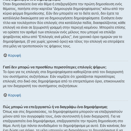
Όταν δημοσιεύετε ένα νέο θέμα ή επεξεργάζεστε την πρώτη δημοσίευση ενός
θέματος, πατήστε στην καρτέλα “Δημιουργία δημοψηφίσματος” κάτω από την
κύρια φόρμα δημοσίευσης. Εάν δεν μπορείτε να το δείτε αυτό, δεν έχετε τα
κατάλληλα δικαιώματα για να δημιουργήσετε δημοψηφίσματα. Εισάγετε έναν
τίτλο και τουλάχιστον δύο επιλογές στα κατάλληλα πεδία, διασφαλίζοντας κάθε
επιλογή να είναι σε ξεχωριστή γραμμή στην περιοχή κειμένου. Μπορείτε επίσης
να ορίσετε τον αριθμό των επιλογών ενός μέλους που μπορεί να επιλέξει
ψηφίζοντας κάτω από “Επιλογές ανά μέλος”, ένα χρονικό όριο ημερών για το
δημοψήφισμα, (0 για χωρίς χρονικό όριο) και τέλος την επιλογή να επιτρέψετε
στα μέλη να τροποποιούν τις ψήφους τους.
Κορυφή
Γιατί δεν μπορώ να προσθέσω περισσότερες επιλογές ψήφων;
Το όριο για τις επιλογές στα δημοψηφίσματα καθορίζεται από τον διαχειριστή
του συστήματος συζητήσεων. Εάν νομίζετε ότι χρειάζονται περισσότερες
επιλογές στο δικό σας δημοψήφισμα από το επιτρεπόμενο όριο, επικοινωνείτε
με τον διαχειριστή του συστήματος συζητήσεων.
Κορυφή
Πώς μπορώ να επεξεργαστώ ή να διαγράψω ένα δημοψήφισμα;
Όπως και στις δημοσιεύσεις, τα δημοψηφίσματα μπορούν να επεξεργαστούν
μόνον από τον συγγραφέα τους, έναν συντονιστή ή έναν διαχειριστή. Για να
επεξεργαστείτε ένα δημοψήφισμα, επεξεργαστείτε την πρώτη δημοσίευση στο
θέμα. Αυτή έχει πάντα συνδεδεμένο το δημοψήφισμα με αυτό. Εάν κανένας δεν
έχει δώσει μια ψήφο, τα μέλη μπορούν να διαγράψουν το δημοψήφισμα ή να