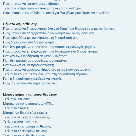
Πώς μπορώ να εμφανίσω ένα άβαταρ;
Τι είναι ο βαθμός μου και πώς μπορώ να τον αλλάξω;
Όταν πατάω στον σύνδεσμο email για ένα μέλος μου ζητάει να συνδεθώ;
Θέματα δημοσίευσης
Πώς μπορώ να δημιουργήσω ένα νέο θέμα ή να δημοσιεύσω μια απάντηση;
Πώς μπορώ να επεξεργαστώ ή να διαγράψω μια δημοσίευση;
Πώς προσθέτω μια υπογραφή στη δημοσίευση μου;
Πώς δημιουργώ ένα δημοψήφισμα;
Γιατί δεν μπορώ να προσθέσω περισσότερες επιλογές ψήφων;
Πώς μπορώ να επεξεργαστώ ή να διαγράψω ένα δημοψήφισμα;
Γιατί δεν έχω πρόσβαση σε μια Δ. Συζήτηση;
Γιατί δεν μπορώ να προσθέσω συνημμένα;
Γιατί έχω λάβει μια προειδοποίηση;
Πώς μπορώ να αναφέρω δημοσιεύσεις σε έναν συντονιστή;
Τι είναι το κουμπί “Αποθήκευση” στη δημοσίευση θέματος;
Γιατί η δημοσίευση χρειάζεται να εγκριθεί;
Πώς σημειώνω ένα θέμα μου ως νέο;
Μορφοποίηση και τύποι θεμάτων
Τι είναι ο BBCode;
Μπορώ να χρησιμοποιήσω HTML;
Τι είναι τα Smilies;
Μπορώ να δημοσιεύω εικόνες;
Τι είναι οι γενικές ανακοινώσεις;
Τι είναι οι ανακοινώσεις;
Τι είναι τα επισημασμένα θέματα;
Τι είναι τα κλειδωμένα θέματα;
Τι είναι τα εικονίδια θεμάτων;