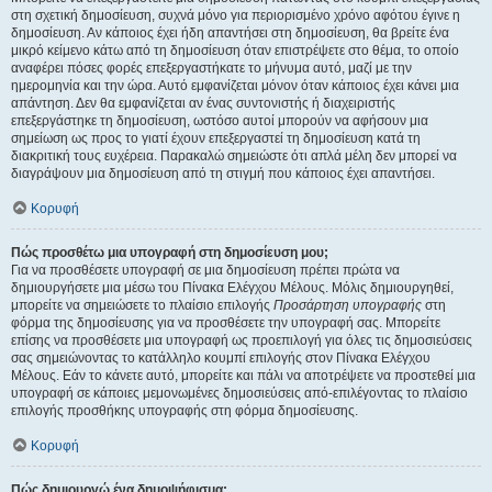
στη σχετική δημοσίευση, συχνά μόνο για περιορισμένο χρόνο αφότου έγινε η
δημοσίευση. Αν κάποιος έχει ήδη απαντήσει στη δημοσίευση, θα βρείτε ένα
μικρό κείμενο κάτω από τη δημοσίευση όταν επιστρέψετε στο θέμα, το οποίο
αναφέρει πόσες φορές επεξεργαστήκατε το μήνυμα αυτό, μαζί με την
ημερομηνία και την ώρα. Αυτό εμφανίζεται μόνον όταν κάποιος έχει κάνει μια
απάντηση. Δεν θα εμφανίζεται αν ένας συντονιστής ή διαχειριστής
επεξεργάστηκε τη δημοσίευση, ωστόσο αυτοί μπορούν να αφήσουν μια
σημείωση ως προς το γιατί έχουν επεξεργαστεί τη δημοσίευση κατά τη
διακριτική τους ευχέρεια. Παρακαλώ σημειώστε ότι απλά μέλη δεν μπορεί να
διαγράψουν μια δημοσίευση από τη στιγμή που κάποιος έχει απαντήσει.
Κορυφή
Πώς προσθέτω μια υπογραφή στη δημοσίευση μου;
Για να προσθέσετε υπογραφή σε μια δημοσίευση πρέπει πρώτα να
δημιουργήσετε μια μέσω του Πίνακα Ελέγχου Μέλους. Μόλις δημιουργηθεί,
μπορείτε να σημειώσετε το πλαίσιο επιλογής
Προσάρτηση υπογραφής
στη
φόρμα της δημοσίευσης για να προσθέσετε την υπογραφή σας. Μπορείτε
επίσης να προσθέσετε μια υπογραφή ως προεπιλογή για όλες τις δημοσιεύσεις
σας σημειώνοντας το κατάλληλο κουμπί επιλογής στον Πίνακα Ελέγχου
Μέλους. Εάν το κάνετε αυτό, μπορείτε και πάλι να αποτρέψετε να προστεθεί μια
υπογραφή σε κάποιες μεμονωμένες δημοσιεύσεις από-επιλέγοντας το πλαίσιο
επιλογής προσθήκης υπογραφής στη φόρμα δημοσίευσης.
Κορυφή
Πώς δημιουργώ ένα δημοψήφισμα;