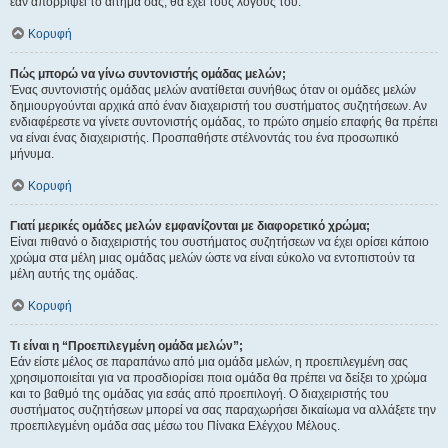
εάν απορρίψει το αίτημα σας, θα έχει τους λόγους του.
Κορυφή
Πώς μπορώ να γίνω συντονιστής ομάδας μελών;
Ένας συντονιστής ομάδας μελών ανατίθεται συνήθως όταν οι ομάδες μελών
δημιουργούνται αρχικά από έναν διαχειριστή του συστήματος συζητήσεων. Αν
ενδιαφέρεστε να γίνετε συντονιστής ομάδας, το πρώτο σημείο επαφής θα πρέπει
να είναι ένας διαχειριστής. Προσπαθήστε στέλνοντάς του ένα προσωπικό
μήνυμα.
Κορυφή
Γιατί μερικές ομάδες μελών εμφανίζονται με διαφορετικό χρώμα;
Είναι πιθανό ο διαχειριστής του συστήματος συζητήσεων να έχει ορίσει κάποιο
χρώμα στα μέλη μιας ομάδας μελών ώστε να είναι εύκολο να εντοπιστούν τα
μέλη αυτής της ομάδας.
Κορυφή
Τι είναι η “Προεπιλεγμένη ομάδα μελών”;
Εάν είστε μέλος σε παραπάνω από μια ομάδα μελών, η προεπιλεγμένη σας
χρησιμοποιείται για να προσδιορίσει ποια ομάδα θα πρέπει να δείξει το χρώμα
και το βαθμό της ομάδας για εσάς από προεπιλογή. Ο διαχειριστής του
συστήματος συζητήσεων μπορεί να σας παραχωρήσει δικαίωμα να αλλάξετε την
προεπιλεγμένη ομάδα σας μέσω του Πίνακα Ελέγχου Μέλους.