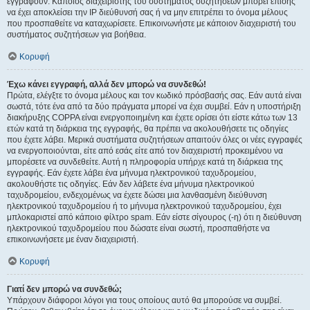
εγγραφούν. Κάποιος διαχειριστής του συστήματος συζητήσεων μπορεί επίσης
να έχει αποκλείσει την IP διεύθυνσή σας ή να μην επιτρέπει το όνομα μέλους
που προσπαθείτε να καταχωρίσετε. Επικοινωνήστε με κάποιον διαχειριστή του
συστήματος συζητήσεων για βοήθεια.
Κορυφή
Έχω κάνει εγγραφή, αλλά δεν μπορώ να συνδεθώ!
Πρώτα, ελέγξτε το όνομα μέλους και τον κωδικό πρόσβασής σας. Εάν αυτά είναι
σωστά, τότε ένα από τα δύο πράγματα μπορεί να έχει συμβεί. Εάν η υποστήριξη
διακήρυξης COPPA είναι ενεργοποιημένη και έχετε ορίσει ότι είστε κάτω των 13
ετών κατά τη διάρκεια της εγγραφής, θα πρέπει να ακολουθήσετε τις οδηγίες
που έχετε λάβει. Μερικά συστήματα συζητήσεων απαιτούν όλες οι νέες εγγραφές
να ενεργοποιούνται, είτε από εσάς είτε από τον διαχειριστή προκειμένου να
μπορέσετε να συνδεθείτε. Αυτή η πληροφορία υπήρχε κατά τη διάρκεια της
εγγραφής. Εάν έχετε λάβει ένα μήνυμα ηλεκτρονικού ταχυδρομείου,
ακολουθήστε τις οδηγίες. Εάν δεν λάβετε ένα μήνυμα ηλεκτρονικού
ταχυδρομείου, ενδεχομένως να έχετε δώσει μια λανθασμένη διεύθυνση
ηλεκτρονικού ταχυδρομείου ή το μήνυμα ηλεκτρονικού ταχυδρομείου, έχει
μπλοκαριστεί από κάποιο φίλτρο spam. Εάν είστε σίγουρος (-η) ότι η διεύθυνση
ηλεκτρονικού ταχυδρομείου που δώσατε είναι σωστή, προσπαθήστε να
επικοινωνήσετε με έναν διαχειριστή.
Κορυφή
Γιατί δεν μπορώ να συνδεθώ;
Υπάρχουν διάφοροι λόγοι για τους οποίους αυτό θα μπορούσε να συμβεί.