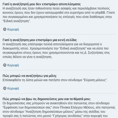
Γιατί η αναζήτησή μου δεν επιστρέφει αποτελέσματα;
Η αναζήτησή σας ήταν πιθανότατα πολύ ασαφής και περιελάμβανε πολλούς
κοινούς όρους που δεν έχουν καταχωρηθεί στο ευρετήριο από το phpBB. Γίνετε
πιο συγκεκριμένοι και χρησιμοποιήσετε τις επιλογές που είναι διαθέσιμες στην
“Ειδική αναζήτηση”.
Κορυφή
Γιατί η αναζήτηση μου επιστρέφει μια κενή σελίδα;
Η αναζήτησή σας επέστρεψε πολλά αποτελέσματα για να διαχειριστεί ο
διακομιστής ιστού. Χρησιμοποιήστε την “Ειδική αναζήτηση” και να είστε πιο
συγκεκριμένοι στους όρους που χρησιμοποιούνται και τις Δ. Συζητήσεις στις
οποίες θέλετε να γίνει η αναζήτηση.
Κορυφή
Πώς μπορώ να αναζητήσω για μέλη;
Επίσκεφθείτε τη λίστα μελών και πατήστε στον σύνδεσμο “Εύρεση μέλους”.
Κορυφή
Πώς μπορώ να βρω τις δημοσιεύσεις μου και τα θέματά μου;
Οι δημοσιεύσεις σας μπορούν να ανακτηθούν είτε πατώντας στον σύνδεσμο
“Εμφάνιση των δημοσιεύσεών σας” στον Πίνακα Ελέγχου Μέλους, είτε πατώντας
στον σύνδεσμο “Αναζήτηση δημοσιεύσεων μέλους” μέσω της σελίδας του
προφίλ σας ή πατώντας στο μενού “Γρήγορες συνδέσεις” στην κορυφή του