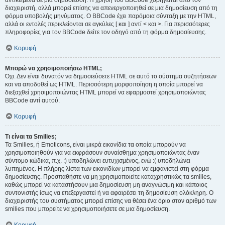
αντικείμενα σε μια δημοσίευση. Η χρήση του BBCode χορηγείται από τον
διαχειριστή, αλλά μπορεί επίσης να απενεργοποιηθεί σε μια δημοσίευση από τη
φόρμα υποβολής μηνύματος. Ο BBCode έχει παρόμοια σύνταξη με την HTML,
αλλά οι εντολές περικλείονται σε αγκύλες [ και ] αντί < και >. Για περισσότερες
πληροφορίες για τον BBCode δείτε τον οδηγό από τη φόρμα δημοσίευσης.
Κορυφή
Μπορώ να χρησιμοποιήσω HTML;
Όχι. Δεν είναι δυνατόν να δημοσιεύσετε HTML σε αυτό το σύστημα συζητήσεων
και να αποδοθεί ως HTML. Περισσότερη μορφοποίηση η οποία μπορεί να
διεξαχθεί χρησιμοποιώντας HTML μπορεί να εφαρμοστεί χρησιμοποιώντας
BBCode αντί αυτού.
Κορυφή
Τι είναι τα Smilies;
Τα Smilies, ή Emoticons, είναι μικρά εικονίδια τα οποία μπορούν να
χρησιμοποιηθούν για να εκφράσουν συναίσθημα χρησιμοποιώντας έναν
σύντομο κώδικα, π.χ. :) υποδηλώνει ευτυχισμένος, ενώ :( υποδηλώνει
λυπημένος. Η πλήρης λίστα των εικονιδίων μπορεί να εμφανιστεί στη φόρμα
δημοσίευσης. Προσπαθήστε να μη χρησιμοποιείτε καταχρηστικώς τα smilies,
καθώς μπορεί να καταστήσουν μια δημοσίευση μη αναγνώσιμη και κάποιος
συντονιστής ίσως να επεξεργαστεί ή να αφαιρέσει τη δημοσίευση ολόκληρη. Ο
διαχειριστής του συστήματος μπορεί επίσης να θέσει ένα όριο στον αριθμό των
smilies που μπορείτε να χρησιμοποιήσετε σε μια δημοσίευση.