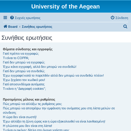
University of the Aegean
Συχνές ερωτήσεις
Σύνδεση
Α
Board
Συνήθεις ερωτήσεις
ν
Συνήθεις ερωτήσεις
α
ζ
Θέματα σύνδεσης και εγγραφής
Γιατί πρέπει να εγγραφώ;
ή
Τι είναι το COPPA;
τ
Γιατί δεν μπορώ να εγγραφώ;
Έχω κάνει εγγραφή, αλλά δεν μπορώ να συνδεθώ!
η
Γιατί δεν μπορώ να συνδεθώ;
Έχω εγγραφεί κατά το παρελθόν αλλά δεν μπορώ να συνδεθώ πλέον!
σ
Έχω ξεχάσει τον κωδικό μου!
η
Γιατί αποσυνδέομαι αυτόματα;
Τι κάνει η “Διαγραφή cookies”;
Προτιμήσεις μέλους και ρυθμίσεις
Πώς μπορώ να αλλάξω τις ρυθμίσεις μου;
Πώς μπορώ να αποτρέψω την εμφάνιση του ονόματος μου στη λίστα μελών σε
σύνδεση;
Η ώρα δεν είναι σωστή!
Έχω αλλάξει τη ζώνη ώρας και η ώρα εξακολουθεί να είναι λανθασμένη!
Η γλώσσα μου δεν είναι στη λίστα!
Τι είναι οι εικόνες δίπλα στο όνομα χρήστη μου;