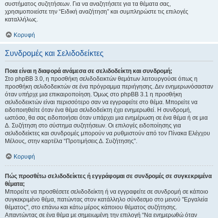
συστήματος συζητήσεων. Για να αναζητήσετε για τα θέματα σας,
χρησιμοποιείστε την “Ειδική αναζήτηση” και συμπληρώστε τις επιλογές
καταλλήλως.
Κορυφή
Συνδρομές και Σελιδοδείκτες
Ποια είναι η διαφορά ανάμεσα σε σελιδοδείκτη και συνδρομή;
Στο phpBB 3.0, η προσθήκη σελιδοδεικτών θεμάτων λειτουργούσε όπως η
προσθήκη σελιδοδεικτών σε ένα πρόγραμμα περιήγησης. Δεν ενημερωνόσασταν
όταν υπήρχε μια επικαιροποίηση. Όμως στο phpBB 3.1 η προσθήκη
σελιδοδεικτών είναι περισσότερο σαν να εγγραφείτε στο θέμα. Μπορείτε να
ειδοποιηθείτε όταν ένα θέμα σελιδοδείκτη έχει ενημερωθεί. Η συνδρομή,
ωστόσο, θα σας ειδοποιήσει όταν υπάρχει μια ενημέρωση σε ένα θέμα ή σε μια
Δ. Συζήτηση στο σύστημα συζητήσεων. Οι επιλογές ειδοποίησης για
σελιδοδείκτες και συνδρομές μπορούν να ρυθμιστούν από τον Πίνακα Ελέγχου
Μέλους, στην καρτέλα “Προτιμήσεις Δ. Συζήτησης”.
Κορυφή
Πώς προσθέτω σελιδοδείκτες ή εγγράφομαι σε συνδρομές σε συγκεκριμένα
θέματα;
Μπορείτε να προσθέσετε σελιδοδείκτη ή να εγγραφείτε σε συνδρομή σε κάποιο
συγκεκριμένο θέμα, πατώντας στον κατάλληλο σύνδεσμο στο μενού "Εργαλεία
θέματος", στο επάνω και κάτω μέρος κάποιου θέματος συζήτησης.
Απαντώντας σε ένα θέμα με σημειωμένη την επιλογή “Να ενημερωθώ όταν