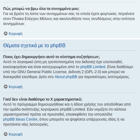
Πώς μπορώ να βρω όλα τα συνημμένα μου;
Για να βρείτε τη λίστα των συνημμένων σας τα οποία έχετε φορτώσει, πηγαίνετε
στον Πίνακα Ελέγχου Μέλους και ακολουθήστε τους συνδέσμους στην ενότητα
συνημμένων.
Κορυφή
Θέματα σχετικά με το phpBB
Ποιος έχει δημιουργήσει αυτό το σύστημα συζητήσεων;
Αυτό το λογισμικό (στη μη τροποποιημένη του έκδοση) έχει υλοποιηθεί,
κυκλοφορήσει και είναι κατοχυρωμένο από το
phpBB Limited
. Είναι διαθέσιμο
υπό την GNU General Public License, έκδοση 2 (GPL-2.0) και μπορεί να
διανεμηθεί ελεύθερα. Δείτε στο
About phpBB
για περισσότερες λεπτομέρειες.
Κορυφή
Γιατί δεν είναι διαθέσιμο το Χ χαρακτηριστικό;
Αυτό το πρόγραμμα δημιουργήθηκε και η άδεια χρήσης του αποδόθηκε από
την ομάδα ανάπτυξης λογισμικού phpBB Limited. Εάν νομίζετε ότι κάποιο
χαρακτηριστικό πρέπει να προστεθεί, επισκεφθείτε την ιστοσελίδα
phpBB Ideas Centre
, όπου μπορείτε να ψηφίσετε υπάρχουσες ιδέες ή να
προτείνετε νέες λειτουργίες.
Κορυφή