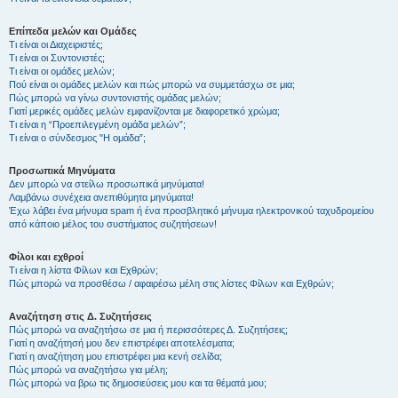
Επίπεδα μελών και Ομάδες
Τι είναι οι Διαχειριστές;
Τι είναι οι Συντονιστές;
Τι είναι οι ομάδες μελών;
Πού είναι οι ομάδες μελών και πώς μπορώ να συμμετάσχω σε μια;
Πώς μπορώ να γίνω συντονιστής ομάδας μελών;
Γιατί μερικές ομάδες μελών εμφανίζονται με διαφορετικό χρώμα;
Τι είναι η “Προεπιλεγμένη ομάδα μελών”;
Τι είναι ο σύνδεσμος "Η ομάδα”;
Προσωπικά Μηνύματα
Δεν μπορώ να στείλω προσωπικά μηνύματα!
Λαμβάνω συνέχεια ανεπιθύμητα μηνύματα!
Έχω λάβει ένα μήνυμα spam ή ένα προσβλητικό μήνυμα ηλεκτρονικού ταχυδρομείου
από κάποιο μέλος του συστήματος συζητήσεων!
Φίλοι και εχθροί
Τι είναι η λίστα Φίλων και Εχθρών;
Πώς μπορώ να προσθέσω / αφαιρέσω μέλη στις λίστες Φίλων και Εχθρών;
Αναζήτηση στις Δ. Συζητήσεις
Πώς μπορώ να αναζητήσω σε μια ή περισσότερες Δ. Συζητήσεις;
Γιατί η αναζήτησή μου δεν επιστρέφει αποτελέσματα;
Γιατί η αναζήτηση μου επιστρέφει μια κενή σελίδα;
Πώς μπορώ να αναζητήσω για μέλη;
Πώς μπορώ να βρω τις δημοσιεύσεις μου και τα θέματά μου;