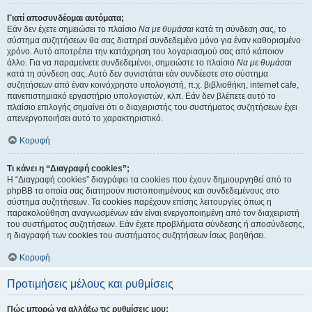
Γιατί αποσυνδέομαι αυτόματα;
Εάν δεν έχετε σημειώσει το πλαίσιο
Να με θυμάσαι
κατά τη σύνδεση σας, το
σύστημα συζητήσεων θα σας διατηρεί συνδεδεμένο μόνο για έναν καθορισμένο
χρόνο. Αυτό αποτρέπει την κατάχρηση του λογαριασμού σας από κάποιον
άλλο. Για να παραμείνετε συνδεδεμένοι, σημειώστε το πλαίσιο
Να με θυμάσαι
κατά τη σύνδεση σας. Αυτό δεν συνιστάται εάν συνδέεστε στο σύστημα
συζητήσεων από έναν κοινόχρηστο υπολογιστή, π.χ. βιβλιοθήκη, internet cafe,
πανεπιστημιακό εργαστήριο υπολογιστών, κλπ. Εάν δεν βλέπετε αυτό το
πλαίσιο επιλογής σημαίνει ότι ο διαχειριστής του συστήματος συζητήσεων έχει
απενεργοποιήσει αυτό το χαρακτηριστικό.
Κορυφή
Τι κάνει η “Διαγραφή cookies”;
Η “Διαγραφή cookies” διαγράφει τα cookies που έχουν δημιουργηθεί από το
phpBB τα οποία σας διατηρούν πιστοποιημένους και συνδεδεμένους στο
σύστημα συζητήσεων. Τα cookies παρέχουν επίσης λειτουργίες όπως η
παρακολούθηση αναγνωσμένων εάν είναι ενεργοποιημένη από τον διαχειριστή
του συστήματος συζητήσεων. Εάν έχετε προβλήματα σύνδεσης ή αποσύνδεσης,
η διαγραφή των cookies του συστήματος συζητήσεων ίσως βοηθήσει.
Κορυφή
Προτιμήσεις μέλους και ρυθμίσεις
Πώς μπορώ να αλλάξω τις ρυθμίσεις μου;