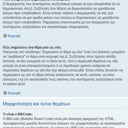
Ο διαχειριστής του συστήματος συζητήσεων μπορεί να έχει αποφασίσει ότι οι
δημοσιεύσεις στη Δ. Συζήτηση που θέλετε να δημοσιεύσετε να χρειάζονται
έλεγχο πριν υποβληθούν. Είναι επίσης πιθανό ο διαχειριστής να σας έχει
τοποθετήσει σε μια ομάδα μελών των οποίων οι δημοσιεύσεις να χρειάζονται
έλεγχο πριν υποβληθούν. Παρακαλώ επικοινωνείτε με τον διαχειριστή του
συστήματος συζητήσεων για περισσότερες πληροφορίες.
Κορυφή
Πώς σημειώνω ένα θέμα μου ως νέο;
Πατώντας στο σύνδεσμο “Σημειώστε το θέμα ως νέο” όταν τον βλέπετε, μπορείτε
να “ανεβάσετε” το θέμα στην κορυφή της Δ. Συζήτησης στην πρώτη σελίδα.
Ωστόσο, αν δεν μπορείτε να το δείτε αυτό, τότε η σημείωση θεμάτων ως νέα
μπορεί να είναι απενεργοποιημένη ή το περιθώριο χρόνου ανάμεσα σε
σημειώσεις θεμάτων ως νέα δεν έχει ακόμη επιτευχθεί. Είναι επίσης δυνατόν να
σημειώσετε ως νέο το θέμα απλώς απαντώντας σε αυτό, ωστόσο, να είστε
σίγουρος (-η) ότι ακολουθείτε τους κανόνες του συστήματος συζητήσεων όταν
το κάνετε αυτό.
Κορυφή
Μορφοποίηση και τύποι θεμάτων
Τι είναι ο BBCode;
Ο BBCode (Bulletin Board Code) είναι μία ιδιαίτερη εφαρμογή της HTML,
προσφέροντας μεγάλη δυνατότητα ελέγχου της μορφοποίησης σε συγκεκριμένα