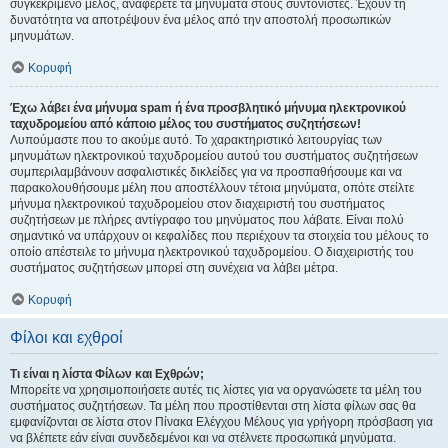
συγκεκριμένο μέλος, αναφέρετε τα μηνύματα στους συντονιστές. Έχουν τη
δυνατότητα να αποτρέψουν ένα μέλος από την αποστολή προσωπικών
μηνυμάτων.
Κορυφή
Έχω λάβει ένα μήνυμα spam ή ένα προσβλητικό μήνυμα ηλεκτρονικού
ταχυδρομείου από κάποιο μέλος του συστήματος συζητήσεων!
Λυπούμαστε που το ακούμε αυτό. Το χαρακτηριστικό λειτουργίας των
μηνυμάτων ηλεκτρονικού ταχυδρομείου αυτού του συστήματος συζητήσεων
συμπεριλαμβάνουν ασφαλιστικές δικλείδες για να προσπαθήσουμε και να
παρακολουθήσουμε μέλη που αποστέλλουν τέτοια μηνύματα, οπότε στείλτε
μήνυμα ηλεκτρονικού ταχυδρομείου στον διαχειριστή του συστήματος
συζητήσεων με πλήρες αντίγραφο του μηνύματος που λάβατε. Είναι πολύ
σημαντικό να υπάρχουν οι κεφαλίδες που περιέχουν τα στοιχεία του μέλους το
οποίο απέστειλε το μήνυμα ηλεκτρονικού ταχυδρομείου. Ο διαχειριστής του
συστήματος συζητήσεων μπορεί στη συνέχεια να λάβει μέτρα.
Κορυφή
Φίλοι και εχθροί
Τι είναι η λίστα Φίλων και Εχθρών;
Μπορείτε να χρησιμοποιήσετε αυτές τις λίστες για να οργανώσετε τα μέλη του
συστήματος συζητήσεων. Τα μέλη που προστίθενται στη λίστα φίλων σας θα
εμφανίζονται σε λίστα στον Πίνακα Ελέγχου Μέλους για γρήγορη πρόσβαση για
να βλέπετε εάν είναι συνδεδεμένοι και να στέλνετε προσωπικά μηνύματα.