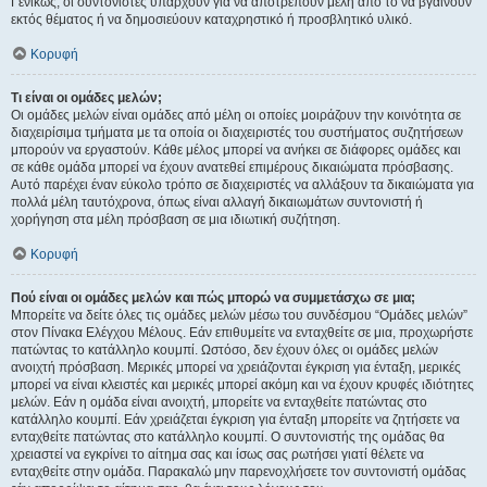
Γενικώς, οι συντονιστές υπάρχουν για να αποτρέπουν μέλη από το να βγαίνουν
εκτός θέματος ή να δημοσιεύουν καταχρηστικό ή προσβλητικό υλικό.
Κορυφή
Τι είναι οι ομάδες μελών;
Οι ομάδες μελών είναι ομάδες από μέλη οι οποίες μοιράζουν την κοινότητα σε
διαχειρίσιμα τμήματα με τα οποία οι διαχειριστές του συστήματος συζητήσεων
μπορούν να εργαστούν. Κάθε μέλος μπορεί να ανήκει σε διάφορες ομάδες και
σε κάθε ομάδα μπορεί να έχουν ανατεθεί επιμέρους δικαιώματα πρόσβασης.
Αυτό παρέχει έναν εύκολο τρόπο σε διαχειριστές να αλλάξουν τα δικαιώματα για
πολλά μέλη ταυτόχρονα, όπως είναι αλλαγή δικαιωμάτων συντονιστή ή
χορήγηση στα μέλη πρόσβαση σε μια ιδιωτική συζήτηση.
Κορυφή
Πού είναι οι ομάδες μελών και πώς μπορώ να συμμετάσχω σε μια;
Μπορείτε να δείτε όλες τις ομάδες μελών μέσω του συνδέσμου “Ομάδες μελών”
στον Πίνακα Ελέγχου Μέλους. Εάν επιθυμείτε να ενταχθείτε σε μια, προχωρήστε
πατώντας το κατάλληλο κουμπί. Ωστόσο, δεν έχουν όλες οι ομάδες μελών
ανοιχτή πρόσβαση. Μερικές μπορεί να χρειάζονται έγκριση για ένταξη, μερικές
μπορεί να είναι κλειστές και μερικές μπορεί ακόμη και να έχουν κρυφές ιδιότητες
μελών. Εάν η ομάδα είναι ανοιχτή, μπορείτε να ενταχθείτε πατώντας στο
κατάλληλο κουμπί. Εάν χρειάζεται έγκριση για ένταξη μπορείτε να ζητήσετε να
ενταχθείτε πατώντας στο κατάλληλο κουμπί. Ο συντονιστής της ομάδας θα
χρειαστεί να εγκρίνει το αίτημα σας και ίσως σας ρωτήσει γιατί θέλετε να
ενταχθείτε στην ομάδα. Παρακαλώ μην παρενοχλήσετε τον συντονιστή ομάδας