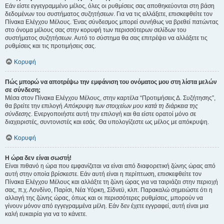
Εάν είστε εγγεγραμμένο μέλος, όλες οι ρυθμίσεις σας αποθηκεύονται στη βάση
δεδομένων του συστήματος συζητήσεων. Για να τις αλλάξετε, επισκεφθείτε τον
Πίνακα Ελέγχου Μέλους. Ένας σύνδεσμος μπορεί συνήθως να βρεθεί πατώντας
στο όνομα μέλους σας στην κορυφή των περισσότερων σελίδων του
συστήματος συζητήσεων. Αυτό το σύστημα θα σας επιτρέψει να αλλάξετε τις
ρυθμίσεις και τις προτιμήσεις σας.
Κορυφή
Πώς μπορώ να αποτρέψω την εμφάνιση του ονόματος μου στη λίστα μελών
σε σύνδεση;
Μέσα στον Πίνακα Ελέγχου Μέλους, στην καρτέλα “Προτιμήσεις Δ. Συζήτησης”,
θα βρείτε την επιλογή
Απόκρυψη των στοιχείων μου κατά τη διάρκεια της
σύνδεσης
. Ενεργοποιήστε αυτή την επιλογή και θα είστε ορατοί μόνο σε
διαχειριστές, συντονιστές και εσάς. Θα υπολογίζεστε ως μέλος με απόκρυψη.
Κορυφή
Η ώρα δεν είναι σωστή!
Είναι πιθανό η ώρα που εμφανίζεται να είναι από διαφορετική ζώνης ώρας από
αυτή στην οποία βρίσκεστε. Εάν αυτή είναι η περίπτωση, επισκεφθείτε τον
Πίνακα Ελέγχου Μέλους και αλλάξτε τη ζώνη ώρας για να ταιριάζει στην περιοχή
σας, π.χ. Λονδίνο, Παρίσι, Νέα Υόρκη, Σίδνεϋ, κλπ. Παρακαλώ σημειώστε ότι η
αλλαγή της ζώνης ώρας, όπως και οι περισσότερες ρυθμίσεις, μπορούν να
γίνουν μόνον από εγγεγραμμένα μέλη. Εάν δεν έχετε εγγραφεί, αυτή είναι μια
καλή ευκαιρία για να το κάνετε.