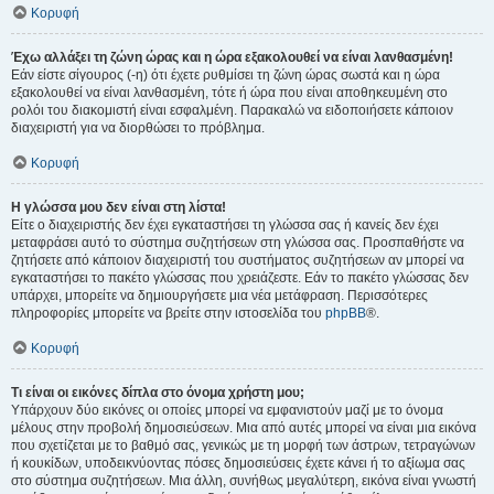
Κορυφή
Έχω αλλάξει τη ζώνη ώρας και η ώρα εξακολουθεί να είναι λανθασμένη!
Εάν είστε σίγουρος (-η) ότι έχετε ρυθμίσει τη ζώνη ώρας σωστά και η ώρα
εξακολουθεί να είναι λανθασμένη, τότε ή ώρα που είναι αποθηκευμένη στο
ρολόι του διακομιστή είναι εσφαλμένη. Παρακαλώ να ειδοποιήσετε κάποιον
διαχειριστή για να διορθώσει το πρόβλημα.
Κορυφή
Η γλώσσα μου δεν είναι στη λίστα!
Είτε ο διαχειριστής δεν έχει εγκαταστήσει τη γλώσσα σας ή κανείς δεν έχει
μεταφράσει αυτό το σύστημα συζητήσεων στη γλώσσα σας. Προσπαθήστε να
ζητήσετε από κάποιον διαχειριστή του συστήματος συζητήσεων αν μπορεί να
εγκαταστήσει το πακέτο γλώσσας που χρειάζεστε. Εάν το πακέτο γλώσσας δεν
υπάρχει, μπορείτε να δημιουργήσετε μια νέα μετάφραση. Περισσότερες
πληροφορίες μπορείτε να βρείτε στην ιστοσελίδα του
phpBB
®.
Κορυφή
Τι είναι οι εικόνες δίπλα στο όνομα χρήστη μου;
Υπάρχουν δύο εικόνες οι οποίες μπορεί να εμφανιστούν μαζί με το όνομα
μέλους στην προβολή δημοσιεύσεων. Μια από αυτές μπορεί να είναι μια εικόνα
που σχετίζεται με το βαθμό σας, γενικώς με τη μορφή των άστρων, τετραγώνων
ή κουκίδων, υποδεικνύοντας πόσες δημοσιεύσεις έχετε κάνει ή το αξίωμα σας
στο σύστημα συζητήσεων. Μια άλλη, συνήθως μεγαλύτερη, εικόνα είναι γνωστή