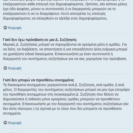
επεξεργαστούν κάθε επιλογή του δημοψηφίσματος. Ωστόσο, εάν κάποιο μέλος
έχει ήδη ψηφίσει, μόνον οι συντονιστές ή οι διαχειριστές μπορούν να το
επεξεργαστούν ή να το διαγράψουν. Αυτό αποτρέπει τις επιλογές
δημοψηφίσματος να αλλαχθούν εν εξελίξει ενός δημοψηφίσματος.
Κορυφή
Γιατί δεν έχω πρόσβαση σε μια Δ. Συζήτηση;
Μερικές Δ. Συζητήσεις μπορεί να περιορίζονται σε ορισμένα μέλη ή ομάδες. Για
να δείτε, να διαβάσετε, να απαντήσετε ή για οποιαδήποτε άλλη ενέργεια μπορεί
να χρειάζεστε ειδικά δικαιώματα. Επικοινωνήστε με έναν συντονιστή ή
διαχειριστή του συστήματος συζητήσεων για να σας χορηγήσει την πρόσβαση.
Κορυφή
Γιατί δεν μπορώ να προσθέσω συνημμένα;
Τα δικαιώματα συνημμένου χορηγούνται ανά Δ. Συζήτηση, ανά ομάδα, ή ανά
μέλος. Ο διαχειριστής του συστήματος συζητήσεων μπορεί να μην έχει επιτρέψει
την προσθήκη συνημμένων στη συγκεκριμένη Δ. Συζήτηση που θέλετε να
δημοσιεύσετε ή πιθανόν μόνο ορισμένες ομάδες μπορούν να προσθέτουν
συνημμένα. Επικοινωνήστε με τον διαχειριστή του συστήματος συζητήσεων εάν
δεν είστε σίγουρος (-η) σχετικά με το λόγο που δεν μπορείτε να προσθέσετε
συνημμένα.
Κορυφή