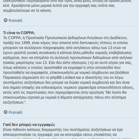
ηλεκτρονικού ταχυδρομείου από και προς άλλα μέλη, ένταξη σε ομάδα μελών,
κλπ. Χρειάζονται μόνο μερικά λεπτά για την εγγραφή σας οπότε σας
συμβουλεύουμε να το κάνετε.
Κορυφή
Τι είναι το COPPA;
Το COPPA, ή Προστασία Προσωπικών Δεδομένων Ανηλίκων στο Διαδίκτυο,
πράξη του 1998, είναι νόμος που απαιτεί από δικτυακούς τόπους οι οποίοι
μπορούν να συλλέγουν πληροφορίες από ανηλίκους κάτω των 13 ετών να
έχουν γραπτή γονική συναίνεση ή κάποια άλλη μέθοδο νομικής επιβεβαίωσης
κηδεμόνα, που να επιτρέπει τη συλλογή προσωπικών δεδομένων από ανήλικο
ηλικίας μικρότερης των 13. Εάν δεν είστε σίγουρος (-η) αν αυτό ισχύει για σας,
όπως κάποιος ο οποίος προσπαθεί να εγγραφεί ή στην ιστοσελίδα που
προσπαθείτε να εγγραφείτε, επικοινωνήστε με νομικό σύμβουλο για βοήθεια.
Παρακαλώ σημειώστε ότι το phpBB Limited και ο ιδιοκτήτης του εν λόγω
συστήματος συζητήσεων δεν μπορεί να δώσει νομική συμβουλή και δεν είναι
ένα σημείο επαφής για ενδοιασμούς νομικού χαρακτήρα οποιουδήποτε είδους,
εκτός από τις περιπτώσεις που περιγράφονται στην ερώτηση “Με ποιόν θα
επικοινωνήσω σχετικά με νομικά ή θέματα κατάχρησης πάνω στο σύστημα
συζητήσεων;”.
Κορυφή
Γιατί δεν μπορώ να εγγραφώ;
Είναι πιθανόν κάποιος διαχειριστής του συστήματος συζητήσεων να έχει
απενεργοποιήσει τις εγγραφές για να αποτρέψει νέους επισκέπτες να