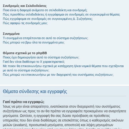
Συνδρομές και Σελιδοδείκτες
Ποια είναι η διαφορά ανάμεσα σε σελιδοδείκτη και συνδρομή;
Πώς προσθέτω σελιδοδείκτες ή εγγράφομαι σε συνδρομές σε συγκεκριμένα θέματα;
Πώς εγγράφομαι σε συνδρομές σε συγκεκριμένες Δ. Συζητήσεις;
Πώς αφαιρώ τις συνδρομές μου;
Συνημμένα
Τι συνημμένα επιτρέπονται σε αυτό το σύστημα συζητήσεων;
Πώς μπορώ να βρω όλα τα συνημμένα μου;
Θέματα σχετικά με το phpBB
Ποιος έχει δημιουργήσει αυτό το σύστημα συζητήσεων;
Γιατί δεν είναι διαθέσιμο το Χ χαρακτηριστικό;
Με ποιον θα επικοινωνήσω σχετικά με κατάχρηση ή/και νομικά θέματα που σχετίζονται
με αυτό το σύστημα συζητήσεων;
Πώς μπορώ να επικοινωνήσω με τον διαχειριστή του συστήματος συζητήσεων;
Θέματα σύνδεσης και εγγραφής
Γιατί πρέπει να εγγραφώ;
Ίσως να μην είναι απαραίτητο, εναπόκειται στον διαχειριστή του συστήματος
συζητήσεων ως προς το αν θα πρέπει να εγγραφείτε προκειμένου να αναρτήσετε
μηνύματα. Ωστόσο, η εγγραφή θα σας δώσει πρόσβαση σε πρόσθετες
υπηρεσίες που δεν είναι διαθέσιμες σε επισκέπτες όπως ο καθορισμός εικόνων
μελών (avatars), προσωπικά μηνύματα, αποστολή και λήψη μηνυμάτων