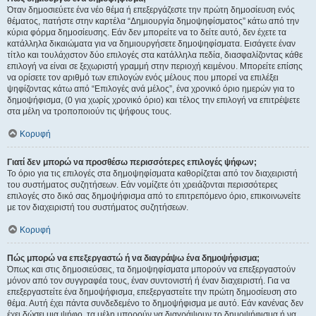
Όταν δημοσιεύετε ένα νέο θέμα ή επεξεργάζεστε την πρώτη δημοσίευση ενός
θέματος, πατήστε στην καρτέλα “Δημιουργία δημοψηφίσματος” κάτω από την
κύρια φόρμα δημοσίευσης. Εάν δεν μπορείτε να το δείτε αυτό, δεν έχετε τα
κατάλληλα δικαιώματα για να δημιουργήσετε δημοψηφίσματα. Εισάγετε έναν
τίτλο και τουλάχιστον δύο επιλογές στα κατάλληλα πεδία, διασφαλίζοντας κάθε
επιλογή να είναι σε ξεχωριστή γραμμή στην περιοχή κειμένου. Μπορείτε επίσης
να ορίσετε τον αριθμό των επιλογών ενός μέλους που μπορεί να επιλέξει
ψηφίζοντας κάτω από “Επιλογές ανά μέλος”, ένα χρονικό όριο ημερών για το
δημοψήφισμα, (0 για χωρίς χρονικό όριο) και τέλος την επιλογή να επιτρέψετε
στα μέλη να τροποποιούν τις ψήφους τους.
Κορυφή
Γιατί δεν μπορώ να προσθέσω περισσότερες επιλογές ψήφων;
Το όριο για τις επιλογές στα δημοψηφίσματα καθορίζεται από τον διαχειριστή
του συστήματος συζητήσεων. Εάν νομίζετε ότι χρειάζονται περισσότερες
επιλογές στο δικό σας δημοψήφισμα από το επιτρεπόμενο όριο, επικοινωνείτε
με τον διαχειριστή του συστήματος συζητήσεων.
Κορυφή
Πώς μπορώ να επεξεργαστώ ή να διαγράψω ένα δημοψήφισμα;
Όπως και στις δημοσιεύσεις, τα δημοψηφίσματα μπορούν να επεξεργαστούν
μόνον από τον συγγραφέα τους, έναν συντονιστή ή έναν διαχειριστή. Για να
επεξεργαστείτε ένα δημοψήφισμα, επεξεργαστείτε την πρώτη δημοσίευση στο
θέμα. Αυτή έχει πάντα συνδεδεμένο το δημοψήφισμα με αυτό. Εάν κανένας δεν
έχει δώσει μια ψήφο, τα μέλη μπορούν να διαγράψουν το δημοψήφισμα ή να