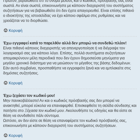
Πρώτον, βεβαιωθείτε ότι το όνομα μέλους και ο κωδικός πρόσβασής σας είναι
σωστά. Αν είναι σωστά, επικοινωνήστε με κάποιον διαχειριστή του συστήματος
συζητήσεων για να βεβαιωθείτε ότι δεν έχετε απαγορευθεί. Είναι επίσης πιθανό
ο ιδιοκτήτης της ιστοσελίδας να έχει κάποιο σφάλμα στις ρυθμίσεις και να
χρειάζεται να το διορθώσει.
Κορυφή
Έχω εγγραφεί κατά το παρελθόν αλλά δεν μπορώ να συνδεθώ πλέον!
Είναι πιθανό κάποιος διαχειριστής να απενεργοποίησε ή να διέγραψε τον
λογαριασμό σας για κάποιο λόγο. Επίσης, πολλά συστήματα συζητήσεων
απομακρύνουν μέλη περιοδικά που δεν έχουν δημοσιεύσει μηνύματα για
μεγάλο χρονικό διάστημα για να μειώσουν το μέγεθος της βάσης δεδομένων.
Εάν αυτό συμβαίνει, προσπαθήστε να εγγραφείτε ξανά και να εμπλακείτε στις
δημόσιες συζητήσεις.
Κορυφή
Έχω ξεχάσει τον κωδικό μου!
Μην πανικοβάλλεστε! Αν και ο κωδικός πρόσβασής σας δεν μπορεί να
ανακτηθεί, μπορεί εύκολα να επαναφερθεί. Επισκεφθείτε τη σελίδα σύνδεσης και
πατήστε στο
Ξέχασα τον κωδικό μου
. Ακολουθήστε τις οδηγίες και θα είστε σε
θέση να συνδεθείτε πάλι σύντομα.
Ωστόσο, αν δεν είστε σε θέση να επαναφέρετε τον κωδικό πρόσβασής σας,
επικοινωνήστε με κάποιον διαχειριστή του συστήματος συζητήσεων.
Κορυφή