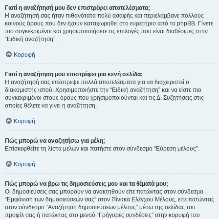
Γιατί η αναζήτησή μου δεν επιστρέφει αποτελέσματα;
Η αναζήτησή σας ήταν πιθανότατα πολύ ασαφής και περιελάμβανε πολλούς
κοινούς όρους που δεν έχουν καταχωρηθεί στο ευρετήριο από το phpBB. Γίνετε
πιο συγκεκριμένοι και χρησιμοποιήσετε τις επιλογές που είναι διαθέσιμες στην
“Ειδική αναζήτηση”.
Κορυφή
Γιατί η αναζήτηση μου επιστρέφει μια κενή σελίδα;
Η αναζήτησή σας επέστρεψε πολλά αποτελέσματα για να διαχειριστεί ο
διακομιστής ιστού. Χρησιμοποιήστε την “Ειδική αναζήτηση” και να είστε πιο
συγκεκριμένοι στους όρους που χρησιμοποιούνται και τις Δ. Συζητήσεις στις
οποίες θέλετε να γίνει η αναζήτηση.
Κορυφή
Πώς μπορώ να αναζητήσω για μέλη;
Επίσκεφθείτε τη λίστα μελών και πατήστε στον σύνδεσμο “Εύρεση μέλους”.
Κορυφή
Πώς μπορώ να βρω τις δημοσιεύσεις μου και τα θέματά μου;
Οι δημοσιεύσεις σας μπορούν να ανακτηθούν είτε πατώντας στον σύνδεσμο
“Εμφάνιση των δημοσιεύσεών σας” στον Πίνακα Ελέγχου Μέλους, είτε πατώντας
στον σύνδεσμο “Αναζήτηση δημοσιεύσεων μέλους” μέσω της σελίδας του
προφίλ σας ή πατώντας στο μενού “Γρήγορες συνδέσεις” στην κορυφή του