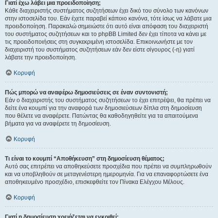
Γιατί έχω λάβει μια προειδοποίηση;
Κάθε διαχειριστής συστήματος συζητήσεων έχει δικό του σύνολο των κανόνων
στην ιστοσελίδα του. Εάν έχετε παραβεί κάποιο κανόνα, τότε ίσως να λάβατε μια
προειδοποίηση. Παρακαλώ σημειώστε ότι αυτό είναι απόφαση του διαχειριστή
του συστήματος συζητήσεων και το phpBB Limited δεν έχει τίποτα να κάνει με
τις προειδοποιήσεις στη συγκεκριμένη ιστοσελίδα. Επικοινωνήστε με τον
διαχειριστή του συστήματος συζητήσεων εάν δεν είστε σίγουρος (-η) γιατί
λάβατε την προειδοποίηση.
Κορυφή
Πώς μπορώ να αναφέρω δημοσιεύσεις σε έναν συντονιστή;
Εάν ο διαχειριστής του συστήματος συζητήσεων το έχει επιτρέψει, θα πρέπει να
δείτε ένα κουμπί για την αναφορά των δημοσιεύσεων δίπλα στη δημοσίευση
που θέλετε να αναφέρετε. Πατώντας θα καθοδηγηθείτε για τα απαιτούμενα
βήματα για να αναφέρετε τη δημοσίευση.
Κορυφή
Τι είναι το κουμπί “Αποθήκευση” στη δημοσίευση θέματος;
Αυτό σας επιτρέπει να αποθηκεύσετε προσχέδια που πρέπει να συμπληρωθούν
και να υποβληθούν σε μεταγενέστερη ημερομηνία. Για να επαναφορτώσετε ένα
αποθηκευμένο προσχέδιο, επισκεφθείτε τον Πίνακα Ελέγχου Μέλους.
Κορυφή
Γιατί η δημοσίευση χρειάζεται να εγκριθεί;