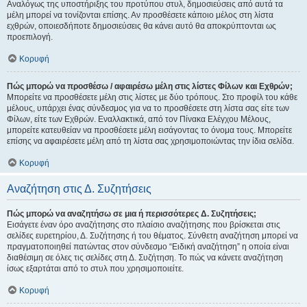
Αναλόγως της υποστήριξης του προτύπου στυλ, δημοσιεύσεις από αυτά τα
μέλη μπορεί να τονίζονται επίσης. Αν προσθέσετε κάποιο μέλος στη λίστα
εχθρών, οποιεσδήποτε δημοσιεύσεις θα κάνει αυτό θα αποκρύπτονται ως
προεπιλογή.
Κορυφή
Πώς μπορώ να προσθέσω / αφαιρέσω μέλη στις λίστες Φίλων και Εχθρών;
Μπορείτε να προσθέσετε μέλη στις λίστες με δύο τρόπους. Στο προφίλ του κάθε
μέλους, υπάρχει ένας σύνδεσμος για να το προσθέσετε στη λίστα σας είτε των
Φίλων, είτε των Εχθρών. Εναλλακτικά, από τον Πίνακα Ελέγχου Μέλους,
μπορείτε κατευθείαν να προσθέσετε μέλη εισάγοντας το όνομα τους. Μπορείτε
επίσης να αφαιρέσετε μέλη από τη λίστα σας χρησιμοποιώντας την ίδια σελίδα.
Κορυφή
Αναζήτηση στις Δ. Συζητήσεις
Πώς μπορώ να αναζητήσω σε μια ή περισσότερες Δ. Συζητήσεις;
Εισάγετε έναν όρο αναζήτησης στο πλαίσιο αναζήτησης που βρίσκεται στις
σελίδες ευρετηρίου, Δ. Συζήτησης ή του θέματος. Σύνθετη αναζήτηση μπορεί να
πραγματοποιηθεί πατώντας στον σύνδεσμο “Ειδική αναζήτηση” η οποία είναι
διαθέσιμη σε όλες τις σελίδες στη Δ. Συζήτηση. Το πώς να κάνετε αναζήτηση
ίσως εξαρτάται από το στυλ που χρησιμοποιείτε.
Κορυφή