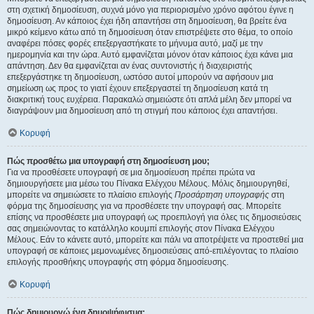
στη σχετική δημοσίευση, συχνά μόνο για περιορισμένο χρόνο αφότου έγινε η
δημοσίευση. Αν κάποιος έχει ήδη απαντήσει στη δημοσίευση, θα βρείτε ένα
μικρό κείμενο κάτω από τη δημοσίευση όταν επιστρέψετε στο θέμα, το οποίο
αναφέρει πόσες φορές επεξεργαστήκατε το μήνυμα αυτό, μαζί με την
ημερομηνία και την ώρα. Αυτό εμφανίζεται μόνον όταν κάποιος έχει κάνει μια
απάντηση. Δεν θα εμφανίζεται αν ένας συντονιστής ή διαχειριστής
επεξεργάστηκε τη δημοσίευση, ωστόσο αυτοί μπορούν να αφήσουν μια
σημείωση ως προς το γιατί έχουν επεξεργαστεί τη δημοσίευση κατά τη
διακριτική τους ευχέρεια. Παρακαλώ σημειώστε ότι απλά μέλη δεν μπορεί να
διαγράψουν μια δημοσίευση από τη στιγμή που κάποιος έχει απαντήσει.
Κορυφή
Πώς προσθέτω μια υπογραφή στη δημοσίευση μου;
Για να προσθέσετε υπογραφή σε μια δημοσίευση πρέπει πρώτα να
δημιουργήσετε μια μέσω του Πίνακα Ελέγχου Μέλους. Μόλις δημιουργηθεί,
μπορείτε να σημειώσετε το πλαίσιο επιλογής
Προσάρτηση υπογραφής
στη
φόρμα της δημοσίευσης για να προσθέσετε την υπογραφή σας. Μπορείτε
επίσης να προσθέσετε μια υπογραφή ως προεπιλογή για όλες τις δημοσιεύσεις
σας σημειώνοντας το κατάλληλο κουμπί επιλογής στον Πίνακα Ελέγχου
Μέλους. Εάν το κάνετε αυτό, μπορείτε και πάλι να αποτρέψετε να προστεθεί μια
υπογραφή σε κάποιες μεμονωμένες δημοσιεύσεις από-επιλέγοντας το πλαίσιο
επιλογής προσθήκης υπογραφής στη φόρμα δημοσίευσης.
Κορυφή
Πώς δημιουργώ ένα δημοψήφισμα;