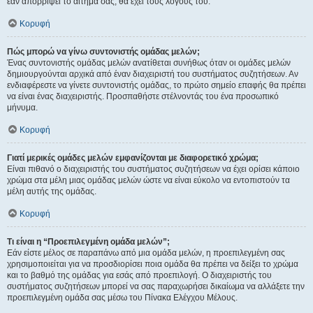
εάν απορρίψει το αίτημα σας, θα έχει τους λόγους του.
Κορυφή
Πώς μπορώ να γίνω συντονιστής ομάδας μελών;
Ένας συντονιστής ομάδας μελών ανατίθεται συνήθως όταν οι ομάδες μελών
δημιουργούνται αρχικά από έναν διαχειριστή του συστήματος συζητήσεων. Αν
ενδιαφέρεστε να γίνετε συντονιστής ομάδας, το πρώτο σημείο επαφής θα πρέπει
να είναι ένας διαχειριστής. Προσπαθήστε στέλνοντάς του ένα προσωπικό
μήνυμα.
Κορυφή
Γιατί μερικές ομάδες μελών εμφανίζονται με διαφορετικό χρώμα;
Είναι πιθανό ο διαχειριστής του συστήματος συζητήσεων να έχει ορίσει κάποιο
χρώμα στα μέλη μιας ομάδας μελών ώστε να είναι εύκολο να εντοπιστούν τα
μέλη αυτής της ομάδας.
Κορυφή
Τι είναι η “Προεπιλεγμένη ομάδα μελών”;
Εάν είστε μέλος σε παραπάνω από μια ομάδα μελών, η προεπιλεγμένη σας
χρησιμοποιείται για να προσδιορίσει ποια ομάδα θα πρέπει να δείξει το χρώμα
και το βαθμό της ομάδας για εσάς από προεπιλογή. Ο διαχειριστής του
συστήματος συζητήσεων μπορεί να σας παραχωρήσει δικαίωμα να αλλάξετε την
προεπιλεγμένη ομάδα σας μέσω του Πίνακα Ελέγχου Μέλους.