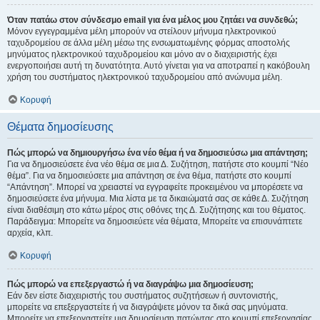
Όταν πατάω στον σύνδεσμο email για ένα μέλος μου ζητάει να συνδεθώ;
Μόνον εγγεγραμμένα μέλη μπορούν να στείλουν μήνυμα ηλεκτρονικού
ταχυδρομείου σε άλλα μέλη μέσω της ενσωματωμένης φόρμας αποστολής
μηνύματος ηλεκτρονικού ταχυδρομείου και μόνο αν ο διαχειριστής έχει
ενεργοποιήσει αυτή τη δυνατότητα. Αυτό γίνεται για να αποτραπεί η κακόβουλη
χρήση του συστήματος ηλεκτρονικού ταχυδρομείου από ανώνυμα μέλη.
Κορυφή
Θέματα δημοσίευσης
Πώς μπορώ να δημιουργήσω ένα νέο θέμα ή να δημοσιεύσω μια απάντηση;
Για να δημοσιεύσετε ένα νέο θέμα σε μια Δ. Συζήτηση, πατήστε στο κουμπί “Νέο
θέμα”. Για να δημοσιεύσετε μια απάντηση σε ένα θέμα, πατήστε στο κουμπί
“Απάντηση”. Μπορεί να χρειαστεί να εγγραφείτε προκειμένου να μπορέσετε να
δημοσιεύσετε ένα μήνυμα. Μια λίστα με τα δικαιώματά σας σε κάθε Δ. Συζήτηση
είναι διαθέσιμη στο κάτω μέρος στις οθόνες της Δ. Συζήτησης και του θέματος.
Παράδειγμα: Μπορείτε να δημοσιεύετε νέα θέματα, Μπορείτε να επισυνάπτετε
αρχεία, κλπ.
Κορυφή
Πώς μπορώ να επεξεργαστώ ή να διαγράψω μια δημοσίευση;
Εάν δεν είστε διαχειριστής του συστήματος συζητήσεων ή συντονιστής,
μπορείτε να επεξεργαστείτε ή να διαγράψετε μόνον τα δικά σας μηνύματα.
Μπορείτε να επεξεργαστείτε μια δημοσίευση πατώντας στο κουμπί επεξεργασίας