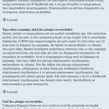
εγγραφούν. Κάποιος διαχειριστής του συστήματος συζητήσεων μπορεί επίσης
να έχει αποκλείσει την IP διεύθυνσή σας ή να μην επιτρέπει το όνομα μέλους
που προσπαθείτε να καταχωρίσετε. Επικοινωνήστε με κάποιον διαχειριστή του
συστήματος συζητήσεων για βοήθεια.
Κορυφή
Έχω κάνει εγγραφή, αλλά δεν μπορώ να συνδεθώ!
Πρώτα, ελέγξτε το όνομα μέλους και τον κωδικό πρόσβασής σας. Εάν αυτά είναι
σωστά, τότε ένα από τα δύο πράγματα μπορεί να έχει συμβεί. Εάν η υποστήριξη
διακήρυξης COPPA είναι ενεργοποιημένη και έχετε ορίσει ότι είστε κάτω των 13
ετών κατά τη διάρκεια της εγγραφής, θα πρέπει να ακολουθήσετε τις οδηγίες
που έχετε λάβει. Μερικά συστήματα συζητήσεων απαιτούν όλες οι νέες εγγραφές
να ενεργοποιούνται, είτε από εσάς είτε από τον διαχειριστή προκειμένου να
μπορέσετε να συνδεθείτε. Αυτή η πληροφορία υπήρχε κατά τη διάρκεια της
εγγραφής. Εάν έχετε λάβει ένα μήνυμα ηλεκτρονικού ταχυδρομείου,
ακολουθήστε τις οδηγίες. Εάν δεν λάβετε ένα μήνυμα ηλεκτρονικού
ταχυδρομείου, ενδεχομένως να έχετε δώσει μια λανθασμένη διεύθυνση
ηλεκτρονικού ταχυδρομείου ή το μήνυμα ηλεκτρονικού ταχυδρομείου, έχει
μπλοκαριστεί από κάποιο φίλτρο spam. Εάν είστε σίγουρος (-η) ότι η διεύθυνση
ηλεκτρονικού ταχυδρομείου που δώσατε είναι σωστή, προσπαθήστε να
επικοινωνήσετε με έναν διαχειριστή.
Κορυφή
Γιατί δεν μπορώ να συνδεθώ;
Υπάρχουν διάφοροι λόγοι για τους οποίους αυτό θα μπορούσε να συμβεί.