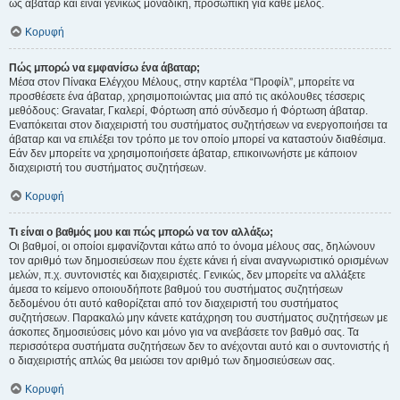
ως άβαταρ και είναι γενικώς μοναδική, προσωπική για κάθε μέλος.
Κορυφή
Πώς μπορώ να εμφανίσω ένα άβαταρ;
Μέσα στον Πίνακα Ελέγχου Μέλους, στην καρτέλα “Προφίλ”, μπορείτε να
προσθέσετε ένα άβαταρ, χρησιμοποιώντας μια από τις ακόλουθες τέσσερις
μεθόδους: Gravatar, Γκαλερί, Φόρτωση από σύνδεσμο ή Φόρτωση άβαταρ.
Εναπόκειται στον διαχειριστή του συστήματος συζητήσεων να ενεργοποιήσει τα
άβαταρ και να επιλέξει τον τρόπο με τον οποίο μπορεί να καταστούν διαθέσιμα.
Εάν δεν μπορείτε να χρησιμοποιήσετε άβαταρ, επικοινωνήστε με κάποιον
διαχειριστή του συστήματος συζητήσεων.
Κορυφή
Τι είναι ο βαθμός μου και πώς μπορώ να τον αλλάξω;
Οι βαθμοί, οι οποίοι εμφανίζονται κάτω από το όνομα μέλους σας, δηλώνουν
τον αριθμό των δημοσιεύσεων που έχετε κάνει ή είναι αναγνωριστικό ορισμένων
μελών, π.χ. συντονιστές και διαχειριστές. Γενικώς, δεν μπορείτε να αλλάξετε
άμεσα το κείμενο οποιουδήποτε βαθμού του συστήματος συζητήσεων
δεδομένου ότι αυτό καθορίζεται από τον διαχειριστή του συστήματος
συζητήσεων. Παρακαλώ μην κάνετε κατάχρηση του συστήματος συζητήσεων με
άσκοπες δημοσιεύσεις μόνο και μόνο για να ανεβάσετε τον βαθμό σας. Τα
περισσότερα συστήματα συζητήσεων δεν το ανέχονται αυτό και ο συντονιστής ή
ο διαχειριστής απλώς θα μειώσει τον αριθμό των δημοσιεύσεων σας.
Κορυφή