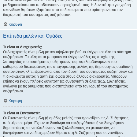
Τα εικονίδια θεμάτων είναι επιλεγμένες εικόνες από τον συγγραφέα σχετιζόμενες
με δημοσιεύσεις και υποδεικνύουν περιεχόμενό τους. Η δυνατότητα για χρήση
εικονιδίων θεμάτων εξαρτάται από τα δικαιώματα που ορίστηκαν από τον
διαχειριστή του συστήματος συζητήσεων.
Κορυφή
Επίπεδα μελών και Ομάδες
Τι είναι οι Διαχειριστές;
Οι Διαχειριστές είναι μέλη με τον υψηλότερο βαθμό ελέγχου σε όλο το σύστημα
συζητήσεων. Τα μέλη αυτά μπορούν να ελέγχουν όλες τις πτυχές της
λειτουργίας του συστήματος συζητήσεων, συμπεριλαμβανομένων του
καθορισμού δικαιωμάτων, της απαγόρευσης μελών, της δημιουργίας ομάδων ή
συντονιστών, κλπ., εξαρτώνται από τον ιδρυτή του συστήματος συζητήσεων και
τι δικαιώματα αυτός ή αυτή έχει δώσει στους άλλους διαχειριστές. Μπορούν
επίσης να έχουν πλήρεις δυνατότητες συντονιστή σε όλες τις Δ. Συζητήσεις,
ανάλογα με τις ρυθμίσεις που διατυπώνεται από τον ιδρυτή του συστήματος
συζητήσεων.
Κορυφή
Τι είναι οι Συντονιστές;
Οι Συντονιστές είναι μέλη (ή ομάδες μελών) που φροντίζουν τις Δ. Συζητήσεις
από μέρα σε μέρα. Έχουν το δικαίωμα να επεξεργάζονται ή να διαγράφουν
δημοσιεύσεις και να κλειδώνουν, να ξεκλειδώνουν, να μετακινούν, να
διαγράφουν και να διαχωρίζουν θέματα στη Δ. Συζήτηση που συντονίζουν.