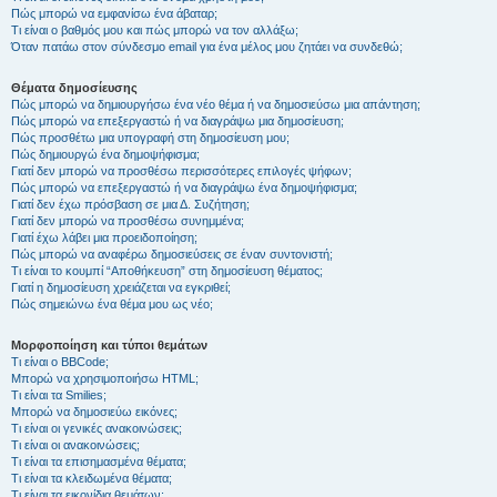
Πώς μπορώ να εμφανίσω ένα άβαταρ;
Τι είναι ο βαθμός μου και πώς μπορώ να τον αλλάξω;
Όταν πατάω στον σύνδεσμο email για ένα μέλος μου ζητάει να συνδεθώ;
Θέματα δημοσίευσης
Πώς μπορώ να δημιουργήσω ένα νέο θέμα ή να δημοσιεύσω μια απάντηση;
Πώς μπορώ να επεξεργαστώ ή να διαγράψω μια δημοσίευση;
Πώς προσθέτω μια υπογραφή στη δημοσίευση μου;
Πώς δημιουργώ ένα δημοψήφισμα;
Γιατί δεν μπορώ να προσθέσω περισσότερες επιλογές ψήφων;
Πώς μπορώ να επεξεργαστώ ή να διαγράψω ένα δημοψήφισμα;
Γιατί δεν έχω πρόσβαση σε μια Δ. Συζήτηση;
Γιατί δεν μπορώ να προσθέσω συνημμένα;
Γιατί έχω λάβει μια προειδοποίηση;
Πώς μπορώ να αναφέρω δημοσιεύσεις σε έναν συντονιστή;
Τι είναι το κουμπί “Αποθήκευση” στη δημοσίευση θέματος;
Γιατί η δημοσίευση χρειάζεται να εγκριθεί;
Πώς σημειώνω ένα θέμα μου ως νέο;
Μορφοποίηση και τύποι θεμάτων
Τι είναι ο BBCode;
Μπορώ να χρησιμοποιήσω HTML;
Τι είναι τα Smilies;
Μπορώ να δημοσιεύω εικόνες;
Τι είναι οι γενικές ανακοινώσεις;
Τι είναι οι ανακοινώσεις;
Τι είναι τα επισημασμένα θέματα;
Τι είναι τα κλειδωμένα θέματα;
Τι είναι τα εικονίδια θεμάτων;