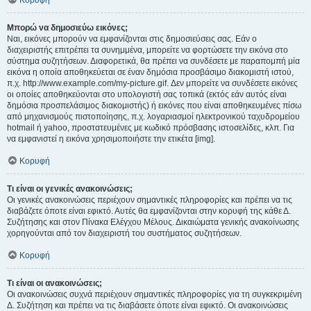
Κορυφή
Μπορώ να δημοσιεύω εικόνες;
Ναι, εικόνες μπορούν να εμφανίζονται στις δημοσιεύσεις σας. Εάν ο
διαχειριστής επιτρέπει τα συνημμένα, μπορείτε να φορτώσετε την εικόνα στο
σύστημα συζητήσεων. Διαφορετικά, θα πρέπει να συνδέσετε με παραπομπή μία
εικόνα η οποία αποθηκεύεται σε έναν δημόσια προσβάσιμο διακομιστή ιστού,
π.χ. http://www.example.com/my-picture.gif. Δεν μπορείτε να συνδέσετε εικόνες
οι οποίες αποθηκεύονται στο υπολογιστή σας τοπικά (εκτός εάν αυτός είναι
δημόσια προσπελάσιμος διακομιστής) ή εικόνες που είναι αποθηκευμένες πίσω
από μηχανισμούς πιστοποίησης, π.χ. λογαριασμοί ηλεκτρονικού ταχυδρομείου
hotmail ή yahoo, προστατευμένες με κωδικό πρόσβασης ιστοσελίδες, κλπ. Για
να εμφανιστεί η εικόνα χρησιμοποιήστε την ετικέτα [img].
Κορυφή
Τι είναι οι γενικές ανακοινώσεις;
Οι γενικές ανακοινώσεις περιέχουν σημαντικές πληροφορίες και πρέπει να τις
διαβάζετε όποτε είναι εφικτό. Αυτές θα εμφανίζονται στην κορυφή της κάθε Δ.
Συζήτησης και στον Πίνακα Ελέγχου Μέλους. Δικαιώματα γενικής ανακοίνωσης
χορηγούνται από τον διαχειριστή του συστήματος συζητήσεων.
Κορυφή
Τι είναι οι ανακοινώσεις;
Οι ανακοινώσεις συχνά περιέχουν σημαντικές πληροφορίες για τη συγκεκριμένη
Δ. Συζήτηση και πρέπει να τις διαβάσετε όποτε είναι εφικτό. Οι ανακοινώσεις