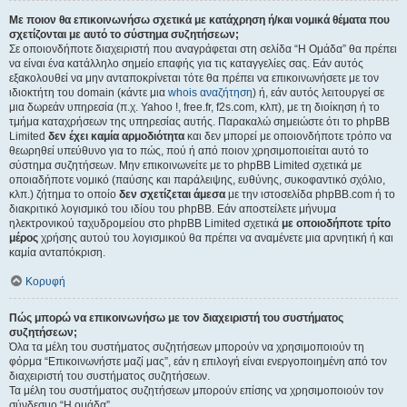
Με ποιον θα επικοινωνήσω σχετικά με κατάχρηση ή/και νομικά θέματα που
σχετίζονται με αυτό το σύστημα συζητήσεων;
Σε οποιονδήποτε διαχειριστή που αναγράφεται στη σελίδα “Η Ομάδα” θα πρέπει
να είναι ένα κατάλληλο σημείο επαφής για τις καταγγελίες σας. Εάν αυτός
εξακολουθεί να μην ανταποκρίνεται τότε θα πρέπει να επικοινωνήσετε με τον
ιδιοκτήτη του domain (κάντε μια
whois αναζήτηση
) ή, εάν αυτός λειτουργεί σε
μια δωρεάν υπηρεσία (π.χ. Yahoo !, free.fr, f2s.com, κλπ), με τη διοίκηση ή το
τμήμα καταχρήσεων της υπηρεσίας αυτής. Παρακαλώ σημειώστε ότι το phpBB
Limited
δεν έχει καμία αρμοδιότητα
και δεν μπορεί με οποιονδήποτε τρόπο να
θεωρηθεί υπεύθυνο για το πώς, πού ή από ποιον χρησιμοποιείται αυτό το
σύστημα συζητήσεων. Μην επικοινωνείτε με το phpBB Limited σχετικά με
οποιαδήποτε νομικό (παύσης και παράλειψης, ευθύνης, συκοφαντικό σχόλιο,
κλπ.) ζήτημα το οποίο
δεν σχετίζεται άμεσα
με την ιστοσελίδα phpBB.com ή το
διακριτικό λογισμικό του ιδίου του phpBB. Εάν αποστείλετε μήνυμα
ηλεκτρονικού ταχυδρομείου στο phpBB Limited σχετικά
με οποιοδήποτε τρίτο
μέρος
χρήσης αυτού του λογισμικού θα πρέπει να αναμένετε μια αρνητική ή και
καμία ανταπόκριση.
Κορυφή
Πώς μπορώ να επικοινωνήσω με τον διαχειριστή του συστήματος
συζητήσεων;
Όλα τα μέλη του συστήματος συζητήσεων μπορούν να χρησιμοποιούν τη
φόρμα “Επικοινωνήστε μαζί μας”, εάν η επιλογή είναι ενεργοποιημένη από τον
διαχειριστή του συστήματος συζητήσεων.
Τα μέλη του συστήματος συζητήσεων μπορούν επίσης να χρησιμοποιούν τον
σύνδεσμο “Η ομάδα”.