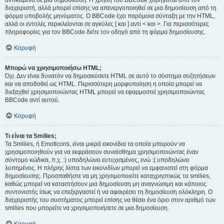
αντικείμενα σε μια δημοσίευση. Η χρήση του BBCode χορηγείται από τον
διαχειριστή, αλλά μπορεί επίσης να απενεργοποιηθεί σε μια δημοσίευση από τη
φόρμα υποβολής μηνύματος. Ο BBCode έχει παρόμοια σύνταξη με την HTML,
αλλά οι εντολές περικλείονται σε αγκύλες [ και ] αντί < και >. Για περισσότερες
πληροφορίες για τον BBCode δείτε τον οδηγό από τη φόρμα δημοσίευσης.
Κορυφή
Μπορώ να χρησιμοποιήσω HTML;
Όχι. Δεν είναι δυνατόν να δημοσιεύσετε HTML σε αυτό το σύστημα συζητήσεων
και να αποδοθεί ως HTML. Περισσότερη μορφοποίηση η οποία μπορεί να
διεξαχθεί χρησιμοποιώντας HTML μπορεί να εφαρμοστεί χρησιμοποιώντας
BBCode αντί αυτού.
Κορυφή
Τι είναι τα Smilies;
Τα Smilies, ή Emoticons, είναι μικρά εικονίδια τα οποία μπορούν να
χρησιμοποιηθούν για να εκφράσουν συναίσθημα χρησιμοποιώντας έναν
σύντομο κώδικα, π.χ. :) υποδηλώνει ευτυχισμένος, ενώ :( υποδηλώνει
λυπημένος. Η πλήρης λίστα των εικονιδίων μπορεί να εμφανιστεί στη φόρμα
δημοσίευσης. Προσπαθήστε να μη χρησιμοποιείτε καταχρηστικώς τα smilies,
καθώς μπορεί να καταστήσουν μια δημοσίευση μη αναγνώσιμη και κάποιος
συντονιστής ίσως να επεξεργαστεί ή να αφαιρέσει τη δημοσίευση ολόκληρη. Ο
διαχειριστής του συστήματος μπορεί επίσης να θέσει ένα όριο στον αριθμό των
smilies που μπορείτε να χρησιμοποιήσετε σε μια δημοσίευση.