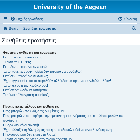
University of the Aegean
Συχνές ερωτήσεις
Σύνδεση
Α
Board
Συνήθεις ερωτήσεις
ν
Συνήθεις ερωτήσεις
α
ζ
Θέματα σύνδεσης και εγγραφής
Γιατί πρέπει να εγγραφώ;
ή
Τι είναι το COPPA;
τ
Γιατί δεν μπορώ να εγγραφώ;
Έχω κάνει εγγραφή, αλλά δεν μπορώ να συνδεθώ!
η
Γιατί δεν μπορώ να συνδεθώ;
Έχω εγγραφεί κατά το παρελθόν αλλά δεν μπορώ να συνδεθώ πλέον!
σ
Έχω ξεχάσει τον κωδικό μου!
η
Γιατί αποσυνδέομαι αυτόματα;
Τι κάνει η “Διαγραφή cookies”;
Προτιμήσεις μέλους και ρυθμίσεις
Πώς μπορώ να αλλάξω τις ρυθμίσεις μου;
Πώς μπορώ να αποτρέψω την εμφάνιση του ονόματος μου στη λίστα μελών σε
σύνδεση;
Η ώρα δεν είναι σωστή!
Έχω αλλάξει τη ζώνη ώρας και η ώρα εξακολουθεί να είναι λανθασμένη!
Η γλώσσα μου δεν είναι στη λίστα!
Τι είναι οι εικόνες δίπλα στο όνομα χρήστη μου;