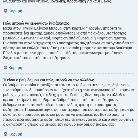
ως άβαταρ και είναι γενικώς μοναδική, προσωπική για κάθε μέλος.
Κορυφή
Πώς μπορώ να εμφανίσω ένα άβαταρ;
Μέσα στον Πίνακα Ελέγχου Μέλους, στην καρτέλα “Προφίλ”, μπορείτε να
προσθέσετε ένα άβαταρ, χρησιμοποιώντας μια από τις ακόλουθες τέσσερις
μεθόδους: Gravatar, Γκαλερί, Φόρτωση από σύνδεσμο ή Φόρτωση άβαταρ.
Εναπόκειται στον διαχειριστή του συστήματος συζητήσεων να ενεργοποιήσει τα
άβαταρ και να επιλέξει τον τρόπο με τον οποίο μπορεί να καταστούν διαθέσιμα.
Εάν δεν μπορείτε να χρησιμοποιήσετε άβαταρ, επικοινωνήστε με κάποιον
διαχειριστή του συστήματος συζητήσεων.
Κορυφή
Τι είναι ο βαθμός μου και πώς μπορώ να τον αλλάξω;
Οι βαθμοί, οι οποίοι εμφανίζονται κάτω από το όνομα μέλους σας, δηλώνουν
τον αριθμό των δημοσιεύσεων που έχετε κάνει ή είναι αναγνωριστικό ορισμένων
μελών, π.χ. συντονιστές και διαχειριστές. Γενικώς, δεν μπορείτε να αλλάξετε
άμεσα το κείμενο οποιουδήποτε βαθμού του συστήματος συζητήσεων
δεδομένου ότι αυτό καθορίζεται από τον διαχειριστή του συστήματος
συζητήσεων. Παρακαλώ μην κάνετε κατάχρηση του συστήματος συζητήσεων με
άσκοπες δημοσιεύσεις μόνο και μόνο για να ανεβάσετε τον βαθμό σας. Τα
περισσότερα συστήματα συζητήσεων δεν το ανέχονται αυτό και ο συντονιστής ή
ο διαχειριστής απλώς θα μειώσει τον αριθμό των δημοσιεύσεων σας.
Κορυφή