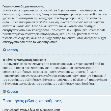
Γιατί αποσυνδέομαι αυτόματα;
Εάν δεν έχετε σημειώσει το πλαίσιο
Να με θυμάσαι
κατά τη σύνδεση σας, το
σύστημα συζητήσεων θα σας διατηρεί συνδεδεμένο μόνο για έναν καθορισμένο
χρόνο. Αυτό αποτρέπει την κατάχρηση του λογαριασμού σας από κάποιον
άλλο. Για να παραμείνετε συνδεδεμένοι, σημειώστε το πλαίσιο
Να με θυμάσαι
κατά τη σύνδεση σας. Αυτό δεν συνιστάται εάν συνδέεστε στο σύστημα
συζητήσεων από έναν κοινόχρηστο υπολογιστή, π.χ. βιβλιοθήκη, internet cafe,
πανεπιστημιακό εργαστήριο υπολογιστών, κλπ. Εάν δεν βλέπετε αυτό το
πλαίσιο επιλογής σημαίνει ότι ο διαχειριστής του συστήματος συζητήσεων έχει
απενεργοποιήσει αυτό το χαρακτηριστικό.
Κορυφή
Τι κάνει η “Διαγραφή cookies”;
Η “Διαγραφή cookies” διαγράφει τα cookies που έχουν δημιουργηθεί από το
phpBB τα οποία σας διατηρούν πιστοποιημένους και συνδεδεμένους στο
σύστημα συζητήσεων. Τα cookies παρέχουν επίσης λειτουργίες όπως η
παρακολούθηση αναγνωσμένων εάν είναι ενεργοποιημένη από τον διαχειριστή
του συστήματος συζητήσεων. Εάν έχετε προβλήματα σύνδεσης ή αποσύνδεσης,
η διαγραφή των cookies του συστήματος συζητήσεων ίσως βοηθήσει.
Κορυφή
Προτιμήσεις μέλους και ρυθμίσεις
Πώς μπορώ να αλλάξω τις ρυθμίσεις μου;