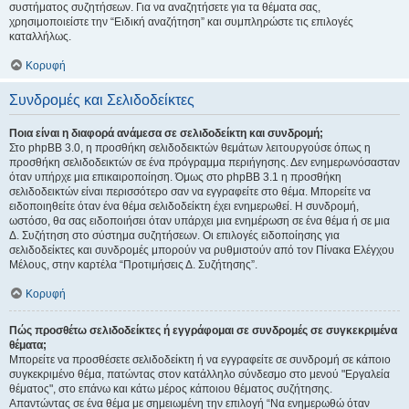
συστήματος συζητήσεων. Για να αναζητήσετε για τα θέματα σας,
χρησιμοποιείστε την “Ειδική αναζήτηση” και συμπληρώστε τις επιλογές
καταλλήλως.
Κορυφή
Συνδρομές και Σελιδοδείκτες
Ποια είναι η διαφορά ανάμεσα σε σελιδοδείκτη και συνδρομή;
Στο phpBB 3.0, η προσθήκη σελιδοδεικτών θεμάτων λειτουργούσε όπως η
προσθήκη σελιδοδεικτών σε ένα πρόγραμμα περιήγησης. Δεν ενημερωνόσασταν
όταν υπήρχε μια επικαιροποίηση. Όμως στο phpBB 3.1 η προσθήκη
σελιδοδεικτών είναι περισσότερο σαν να εγγραφείτε στο θέμα. Μπορείτε να
ειδοποιηθείτε όταν ένα θέμα σελιδοδείκτη έχει ενημερωθεί. Η συνδρομή,
ωστόσο, θα σας ειδοποιήσει όταν υπάρχει μια ενημέρωση σε ένα θέμα ή σε μια
Δ. Συζήτηση στο σύστημα συζητήσεων. Οι επιλογές ειδοποίησης για
σελιδοδείκτες και συνδρομές μπορούν να ρυθμιστούν από τον Πίνακα Ελέγχου
Μέλους, στην καρτέλα “Προτιμήσεις Δ. Συζήτησης”.
Κορυφή
Πώς προσθέτω σελιδοδείκτες ή εγγράφομαι σε συνδρομές σε συγκεκριμένα
θέματα;
Μπορείτε να προσθέσετε σελιδοδείκτη ή να εγγραφείτε σε συνδρομή σε κάποιο
συγκεκριμένο θέμα, πατώντας στον κατάλληλο σύνδεσμο στο μενού "Εργαλεία
θέματος", στο επάνω και κάτω μέρος κάποιου θέματος συζήτησης.
Απαντώντας σε ένα θέμα με σημειωμένη την επιλογή “Να ενημερωθώ όταν