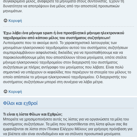
συγκεκριμένο μέλος, αναφέρετε τα μηνύματα στους συντονιστές. Έχουν τη
δυνατότητα να αποτρέψουν ένα μέλος από την αποστολή προσωπικών
μηνυμάτων.
Κορυφή
Έχω λάβει ένα μήνυμα spam ή ένα προσβλητικό μήνυμα ηλεκτρονικού
ταχυδρομείου από κάποιο μέλος του συστήματος συζητήσεων!
Λυπούμαστε που το ακούμε αυτό. Το χαρακτηριστικό λειτουργίας των
μηνυμάτων ηλεκτρονικού ταχυδρομείου αυτού του συστήματος συζητήσεων
συμπεριλαμβάνουν ασφαλιστικές δικλείδες για να προσπαθήσουμε και να
παρακολουθήσουμε μέλη που αποστέλλουν τέτοια μηνύματα, οπότε στείλτε
μήνυμα ηλεκτρονικού ταχυδρομείου στον διαχειριστή του συστήματος
συζητήσεων με πλήρες αντίγραφο του μηνύματος που λάβατε. Είναι πολύ
σημαντικό να υπάρχουν οι κεφαλίδες που περιέχουν τα στοιχεία του μέλους το
οποίο απέστειλε το μήνυμα ηλεκτρονικού ταχυδρομείου. Ο διαχειριστής του
συστήματος συζητήσεων μπορεί στη συνέχεια να λάβει μέτρα.
Κορυφή
Φίλοι και εχθροί
Τι είναι η λίστα Φίλων και Εχθρών;
Μπορείτε να χρησιμοποιήσετε αυτές τις λίστες για να οργανώσετε τα μέλη του
συστήματος συζητήσεων. Τα μέλη που προστίθενται στη λίστα φίλων σας θα
εμφανίζονται σε λίστα στον Πίνακα Ελέγχου Μέλους για γρήγορη πρόσβαση για
να βλέπετε εάν είναι συνδεδεμένοι και να στέλνετε προσωπικά μηνύματα.