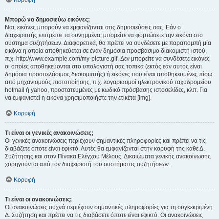
Κορυφή
Μπορώ να δημοσιεύω εικόνες;
Ναι, εικόνες μπορούν να εμφανίζονται στις δημοσιεύσεις σας. Εάν ο
διαχειριστής επιτρέπει τα συνημμένα, μπορείτε να φορτώσετε την εικόνα στο
σύστημα συζητήσεων. Διαφορετικά, θα πρέπει να συνδέσετε με παραπομπή μία
εικόνα η οποία αποθηκεύεται σε έναν δημόσια προσβάσιμο διακομιστή ιστού,
π.χ. http://www.example.com/my-picture.gif. Δεν μπορείτε να συνδέσετε εικόνες
οι οποίες αποθηκεύονται στο υπολογιστή σας τοπικά (εκτός εάν αυτός είναι
δημόσια προσπελάσιμος διακομιστής) ή εικόνες που είναι αποθηκευμένες πίσω
από μηχανισμούς πιστοποίησης, π.χ. λογαριασμοί ηλεκτρονικού ταχυδρομείου
hotmail ή yahoo, προστατευμένες με κωδικό πρόσβασης ιστοσελίδες, κλπ. Για
να εμφανιστεί η εικόνα χρησιμοποιήστε την ετικέτα [img].
Κορυφή
Τι είναι οι γενικές ανακοινώσεις;
Οι γενικές ανακοινώσεις περιέχουν σημαντικές πληροφορίες και πρέπει να τις
διαβάζετε όποτε είναι εφικτό. Αυτές θα εμφανίζονται στην κορυφή της κάθε Δ.
Συζήτησης και στον Πίνακα Ελέγχου Μέλους. Δικαιώματα γενικής ανακοίνωσης
χορηγούνται από τον διαχειριστή του συστήματος συζητήσεων.
Κορυφή
Τι είναι οι ανακοινώσεις;
Οι ανακοινώσεις συχνά περιέχουν σημαντικές πληροφορίες για τη συγκεκριμένη
Δ. Συζήτηση και πρέπει να τις διαβάσετε όποτε είναι εφικτό. Οι ανακοινώσεις