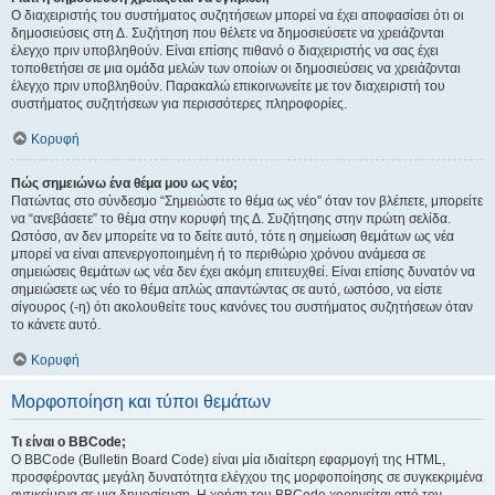
Ο διαχειριστής του συστήματος συζητήσεων μπορεί να έχει αποφασίσει ότι οι
δημοσιεύσεις στη Δ. Συζήτηση που θέλετε να δημοσιεύσετε να χρειάζονται
έλεγχο πριν υποβληθούν. Είναι επίσης πιθανό ο διαχειριστής να σας έχει
τοποθετήσει σε μια ομάδα μελών των οποίων οι δημοσιεύσεις να χρειάζονται
έλεγχο πριν υποβληθούν. Παρακαλώ επικοινωνείτε με τον διαχειριστή του
συστήματος συζητήσεων για περισσότερες πληροφορίες.
Κορυφή
Πώς σημειώνω ένα θέμα μου ως νέο;
Πατώντας στο σύνδεσμο “Σημειώστε το θέμα ως νέο” όταν τον βλέπετε, μπορείτε
να “ανεβάσετε” το θέμα στην κορυφή της Δ. Συζήτησης στην πρώτη σελίδα.
Ωστόσο, αν δεν μπορείτε να το δείτε αυτό, τότε η σημείωση θεμάτων ως νέα
μπορεί να είναι απενεργοποιημένη ή το περιθώριο χρόνου ανάμεσα σε
σημειώσεις θεμάτων ως νέα δεν έχει ακόμη επιτευχθεί. Είναι επίσης δυνατόν να
σημειώσετε ως νέο το θέμα απλώς απαντώντας σε αυτό, ωστόσο, να είστε
σίγουρος (-η) ότι ακολουθείτε τους κανόνες του συστήματος συζητήσεων όταν
το κάνετε αυτό.
Κορυφή
Μορφοποίηση και τύποι θεμάτων
Τι είναι ο BBCode;
Ο BBCode (Bulletin Board Code) είναι μία ιδιαίτερη εφαρμογή της HTML,
προσφέροντας μεγάλη δυνατότητα ελέγχου της μορφοποίησης σε συγκεκριμένα