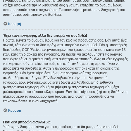
εγγραφούν. Κάποιος διαχειριστής του συστήματος συζητήσεων μπορεί επίσης
να έχει αποκλείσει την IP διεύθυνσή σας ή να μην επιτρέπει το όνομα μέλους
που προσπαθείτε να καταχωρίσετε. Επικοινωνήστε με κάποιον διαχειριστή του
συστήματος συζητήσεων για βοήθεια.
Κορυφή
Έχω κάνει εγγραφή, αλλά δεν μπορώ να συνδεθώ!
Πρώτα, ελέγξτε το όνομα μέλους και τον κωδικό πρόσβασής σας. Εάν αυτά είναι
σωστά, τότε ένα από τα δύο πράγματα μπορεί να έχει συμβεί. Εάν η υποστήριξη
διακήρυξης COPPA είναι ενεργοποιημένη και έχετε ορίσει ότι είστε κάτω των 13
ετών κατά τη διάρκεια της εγγραφής, θα πρέπει να ακολουθήσετε τις οδηγίες
που έχετε λάβει. Μερικά συστήματα συζητήσεων απαιτούν όλες οι νέες εγγραφές
να ενεργοποιούνται, είτε από εσάς είτε από τον διαχειριστή προκειμένου να
μπορέσετε να συνδεθείτε. Αυτή η πληροφορία υπήρχε κατά τη διάρκεια της
εγγραφής. Εάν έχετε λάβει ένα μήνυμα ηλεκτρονικού ταχυδρομείου,
ακολουθήστε τις οδηγίες. Εάν δεν λάβετε ένα μήνυμα ηλεκτρονικού
ταχυδρομείου, ενδεχομένως να έχετε δώσει μια λανθασμένη διεύθυνση
ηλεκτρονικού ταχυδρομείου ή το μήνυμα ηλεκτρονικού ταχυδρομείου, έχει
μπλοκαριστεί από κάποιο φίλτρο spam. Εάν είστε σίγουρος (-η) ότι η διεύθυνση
ηλεκτρονικού ταχυδρομείου που δώσατε είναι σωστή, προσπαθήστε να
επικοινωνήσετε με έναν διαχειριστή.
Κορυφή
Γιατί δεν μπορώ να συνδεθώ;
Υπάρχουν διάφοροι λόγοι για τους οποίους αυτό θα μπορούσε να συμβεί.