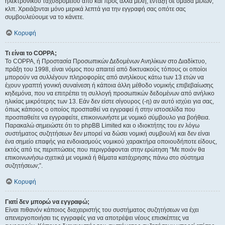
ηλεκτρονικού ταχυδρομείου από και προς άλλα μέλη, ένταξη σε ομάδα μελών,
κλπ. Χρειάζονται μόνο μερικά λεπτά για την εγγραφή σας οπότε σας
συμβουλεύουμε να το κάνετε.
Κορυφή
Τι είναι το COPPA;
Το COPPA, ή Προστασία Προσωπικών Δεδομένων Ανηλίκων στο Διαδίκτυο,
πράξη του 1998, είναι νόμος που απαιτεί από δικτυακούς τόπους οι οποίοι
μπορούν να συλλέγουν πληροφορίες από ανηλίκους κάτω των 13 ετών να
έχουν γραπτή γονική συναίνεση ή κάποια άλλη μέθοδο νομικής επιβεβαίωσης
κηδεμόνα, που να επιτρέπει τη συλλογή προσωπικών δεδομένων από ανήλικο
ηλικίας μικρότερης των 13. Εάν δεν είστε σίγουρος (-η) αν αυτό ισχύει για σας,
όπως κάποιος ο οποίος προσπαθεί να εγγραφεί ή στην ιστοσελίδα που
προσπαθείτε να εγγραφείτε, επικοινωνήστε με νομικό σύμβουλο για βοήθεια.
Παρακαλώ σημειώστε ότι το phpBB Limited και ο ιδιοκτήτης του εν λόγω
συστήματος συζητήσεων δεν μπορεί να δώσει νομική συμβουλή και δεν είναι
ένα σημείο επαφής για ενδοιασμούς νομικού χαρακτήρα οποιουδήποτε είδους,
εκτός από τις περιπτώσεις που περιγράφονται στην ερώτηση “Με ποιόν θα
επικοινωνήσω σχετικά με νομικά ή θέματα κατάχρησης πάνω στο σύστημα
συζητήσεων;”.
Κορυφή
Γιατί δεν μπορώ να εγγραφώ;
Είναι πιθανόν κάποιος διαχειριστής του συστήματος συζητήσεων να έχει
απενεργοποιήσει τις εγγραφές για να αποτρέψει νέους επισκέπτες να