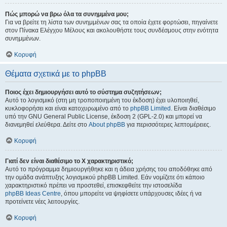
Πώς μπορώ να βρω όλα τα συνημμένα μου;
Για να βρείτε τη λίστα των συνημμένων σας τα οποία έχετε φορτώσει, πηγαίνετε
στον Πίνακα Ελέγχου Μέλους και ακολουθήστε τους συνδέσμους στην ενότητα
συνημμένων.
Κορυφή
Θέματα σχετικά με το phpBB
Ποιος έχει δημιουργήσει αυτό το σύστημα συζητήσεων;
Αυτό το λογισμικό (στη μη τροποποιημένη του έκδοση) έχει υλοποιηθεί,
κυκλοφορήσει και είναι κατοχυρωμένο από το
phpBB Limited
. Είναι διαθέσιμο
υπό την GNU General Public License, έκδοση 2 (GPL-2.0) και μπορεί να
διανεμηθεί ελεύθερα. Δείτε στο
About phpBB
για περισσότερες λεπτομέρειες.
Κορυφή
Γιατί δεν είναι διαθέσιμο το Χ χαρακτηριστικό;
Αυτό το πρόγραμμα δημιουργήθηκε και η άδεια χρήσης του αποδόθηκε από
την ομάδα ανάπτυξης λογισμικού phpBB Limited. Εάν νομίζετε ότι κάποιο
χαρακτηριστικό πρέπει να προστεθεί, επισκεφθείτε την ιστοσελίδα
phpBB Ideas Centre
, όπου μπορείτε να ψηφίσετε υπάρχουσες ιδέες ή να
προτείνετε νέες λειτουργίες.
Κορυφή