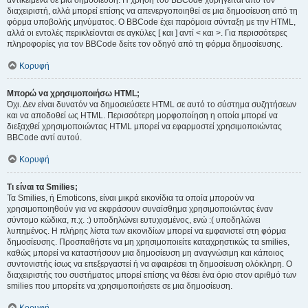
αντικείμενα σε μια δημοσίευση. Η χρήση του BBCode χορηγείται από τον
διαχειριστή, αλλά μπορεί επίσης να απενεργοποιηθεί σε μια δημοσίευση από τη
φόρμα υποβολής μηνύματος. Ο BBCode έχει παρόμοια σύνταξη με την HTML,
αλλά οι εντολές περικλείονται σε αγκύλες [ και ] αντί < και >. Για περισσότερες
πληροφορίες για τον BBCode δείτε τον οδηγό από τη φόρμα δημοσίευσης.
Κορυφή
Μπορώ να χρησιμοποιήσω HTML;
Όχι. Δεν είναι δυνατόν να δημοσιεύσετε HTML σε αυτό το σύστημα συζητήσεων
και να αποδοθεί ως HTML. Περισσότερη μορφοποίηση η οποία μπορεί να
διεξαχθεί χρησιμοποιώντας HTML μπορεί να εφαρμοστεί χρησιμοποιώντας
BBCode αντί αυτού.
Κορυφή
Τι είναι τα Smilies;
Τα Smilies, ή Emoticons, είναι μικρά εικονίδια τα οποία μπορούν να
χρησιμοποιηθούν για να εκφράσουν συναίσθημα χρησιμοποιώντας έναν
σύντομο κώδικα, π.χ. :) υποδηλώνει ευτυχισμένος, ενώ :( υποδηλώνει
λυπημένος. Η πλήρης λίστα των εικονιδίων μπορεί να εμφανιστεί στη φόρμα
δημοσίευσης. Προσπαθήστε να μη χρησιμοποιείτε καταχρηστικώς τα smilies,
καθώς μπορεί να καταστήσουν μια δημοσίευση μη αναγνώσιμη και κάποιος
συντονιστής ίσως να επεξεργαστεί ή να αφαιρέσει τη δημοσίευση ολόκληρη. Ο
διαχειριστής του συστήματος μπορεί επίσης να θέσει ένα όριο στον αριθμό των
smilies που μπορείτε να χρησιμοποιήσετε σε μια δημοσίευση.