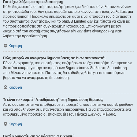
Γιατί έχω λάβει μια προειδοποίηση;
Κάθε διαχειριστής συστήματος συζητήσεων έχει δικό του σύνολο των κανόνων
στην ιστοσελίδα του. Εάν έχετε παραβεί κάποιο κανόνα, τότε ίσως να λάβατε μια
προειδοποίηση. Παρακαλώ σημειώστε ότι αυτό είναι απόφαση του διαχειριστή
του συστήματος συζητήσεων και το phpBB Limited δεν έχει τίποτα να κάνει με
τις προειδοποιήσεις στη συγκεκριμένη ιστοσελίδα. Επικοινωνήστε με τον
διαχειριστή του συστήματος συζητήσεων εάν δεν είστε σίγουρος (-η) γιατί
λάβατε την προειδοποίηση.
Κορυφή
Πώς μπορώ να αναφέρω δημοσιεύσεις σε έναν συντονιστή;
Εάν ο διαχειριστής του συστήματος συζητήσεων το έχει επιτρέψει, θα πρέπει να
δείτε ένα κουμπί για την αναφορά των δημοσιεύσεων δίπλα στη δημοσίευση
που θέλετε να αναφέρετε. Πατώντας θα καθοδηγηθείτε για τα απαιτούμενα
βήματα για να αναφέρετε τη δημοσίευση.
Κορυφή
Τι είναι το κουμπί “Αποθήκευση” στη δημοσίευση θέματος;
Αυτό σας επιτρέπει να αποθηκεύσετε προσχέδια που πρέπει να συμπληρωθούν
και να υποβληθούν σε μεταγενέστερη ημερομηνία. Για να επαναφορτώσετε ένα
αποθηκευμένο προσχέδιο, επισκεφθείτε τον Πίνακα Ελέγχου Μέλους.
Κορυφή
Γιατί η δημοσίευση χρειάζεται να εγκριθεί;