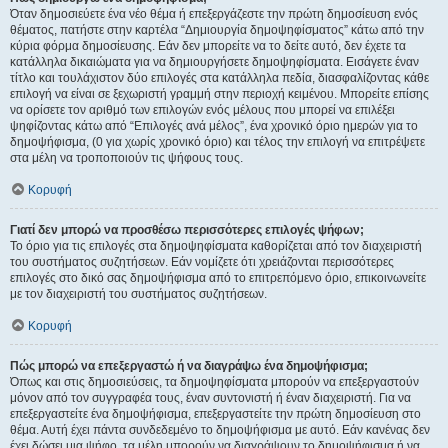
Όταν δημοσιεύετε ένα νέο θέμα ή επεξεργάζεστε την πρώτη δημοσίευση ενός
θέματος, πατήστε στην καρτέλα “Δημιουργία δημοψηφίσματος” κάτω από την
κύρια φόρμα δημοσίευσης. Εάν δεν μπορείτε να το δείτε αυτό, δεν έχετε τα
κατάλληλα δικαιώματα για να δημιουργήσετε δημοψηφίσματα. Εισάγετε έναν
τίτλο και τουλάχιστον δύο επιλογές στα κατάλληλα πεδία, διασφαλίζοντας κάθε
επιλογή να είναι σε ξεχωριστή γραμμή στην περιοχή κειμένου. Μπορείτε επίσης
να ορίσετε τον αριθμό των επιλογών ενός μέλους που μπορεί να επιλέξει
ψηφίζοντας κάτω από “Επιλογές ανά μέλος”, ένα χρονικό όριο ημερών για το
δημοψήφισμα, (0 για χωρίς χρονικό όριο) και τέλος την επιλογή να επιτρέψετε
στα μέλη να τροποποιούν τις ψήφους τους.
Κορυφή
Γιατί δεν μπορώ να προσθέσω περισσότερες επιλογές ψήφων;
Το όριο για τις επιλογές στα δημοψηφίσματα καθορίζεται από τον διαχειριστή
του συστήματος συζητήσεων. Εάν νομίζετε ότι χρειάζονται περισσότερες
επιλογές στο δικό σας δημοψήφισμα από το επιτρεπόμενο όριο, επικοινωνείτε
με τον διαχειριστή του συστήματος συζητήσεων.
Κορυφή
Πώς μπορώ να επεξεργαστώ ή να διαγράψω ένα δημοψήφισμα;
Όπως και στις δημοσιεύσεις, τα δημοψηφίσματα μπορούν να επεξεργαστούν
μόνον από τον συγγραφέα τους, έναν συντονιστή ή έναν διαχειριστή. Για να
επεξεργαστείτε ένα δημοψήφισμα, επεξεργαστείτε την πρώτη δημοσίευση στο
θέμα. Αυτή έχει πάντα συνδεδεμένο το δημοψήφισμα με αυτό. Εάν κανένας δεν
έχει δώσει μια ψήφο, τα μέλη μπορούν να διαγράψουν το δημοψήφισμα ή να