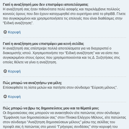
Γιατί η αναζήτησή μου δεν επιστρέφει αποτελέσματα;
Η αναζήτησή σας ήταν πιθανότατα πολύ ασαφής και περιελάμβανε πολλούς
κοινούς όρους που δεν έχουν καταχωρηθεί στο ευρετήριο από το phpBB. Γίνετε
πιο συγκεκριμένοι και χρησιμοποιήσετε τις επιλογές που είναι διαθέσιμες στην
“Ειδική αναζήτηση”.
Κορυφή
Γιατί η αναζήτηση μου επιστρέφει μια κενή σελίδα;
Η αναζήτησή σας επέστρεψε πολλά αποτελέσματα για να διαχειριστεί ο
διακομιστής ιστού. Χρησιμοποιήστε την “Ειδική αναζήτηση” και να είστε πιο
συγκεκριμένοι στους όρους που χρησιμοποιούνται και τις Δ. Συζητήσεις στις
οποίες θέλετε να γίνει η αναζήτηση.
Κορυφή
Πώς μπορώ να αναζητήσω για μέλη;
Επίσκεφθείτε τη λίστα μελών και πατήστε στον σύνδεσμο “Εύρεση μέλους”.
Κορυφή
Πώς μπορώ να βρω τις δημοσιεύσεις μου και τα θέματά μου;
Οι δημοσιεύσεις σας μπορούν να ανακτηθούν είτε πατώντας στον σύνδεσμο
“Εμφάνιση των δημοσιεύσεών σας” στον Πίνακα Ελέγχου Μέλους, είτε πατώντας
στον σύνδεσμο “Αναζήτηση δημοσιεύσεων μέλους” μέσω της σελίδας του
προφίλ σας ή πατώντας στο μενού “Γρήγορες συνδέσεις” στην κορυφή του