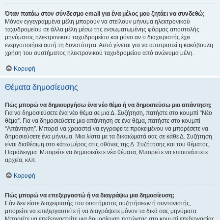
Όταν πατάω στον σύνδεσμο email για ένα μέλος μου ζητάει να συνδεθώ;
Μόνον εγγεγραμμένα μέλη μπορούν να στείλουν μήνυμα ηλεκτρονικού
ταχυδρομείου σε άλλα μέλη μέσω της ενσωματωμένης φόρμας αποστολής
μηνύματος ηλεκτρονικού ταχυδρομείου και μόνο αν ο διαχειριστής έχει
ενεργοποιήσει αυτή τη δυνατότητα. Αυτό γίνεται για να αποτραπεί η κακόβουλη
χρήση του συστήματος ηλεκτρονικού ταχυδρομείου από ανώνυμα μέλη.
Κορυφή
Θέματα δημοσίευσης
Πώς μπορώ να δημιουργήσω ένα νέο θέμα ή να δημοσιεύσω μια απάντηση;
Για να δημοσιεύσετε ένα νέο θέμα σε μια Δ. Συζήτηση, πατήστε στο κουμπί “Νέο
θέμα”. Για να δημοσιεύσετε μια απάντηση σε ένα θέμα, πατήστε στο κουμπί
“Απάντηση”. Μπορεί να χρειαστεί να εγγραφείτε προκειμένου να μπορέσετε να
δημοσιεύσετε ένα μήνυμα. Μια λίστα με τα δικαιώματά σας σε κάθε Δ. Συζήτηση
είναι διαθέσιμη στο κάτω μέρος στις οθόνες της Δ. Συζήτησης και του θέματος.
Παράδειγμα: Μπορείτε να δημοσιεύετε νέα θέματα, Μπορείτε να επισυνάπτετε
αρχεία, κλπ.
Κορυφή
Πώς μπορώ να επεξεργαστώ ή να διαγράψω μια δημοσίευση;
Εάν δεν είστε διαχειριστής του συστήματος συζητήσεων ή συντονιστής,
μπορείτε να επεξεργαστείτε ή να διαγράψετε μόνον τα δικά σας μηνύματα.
Μπορείτε να επεξεργαστείτε μια δημοσίευση πατώντας στο κουμπί επεξεργασίας