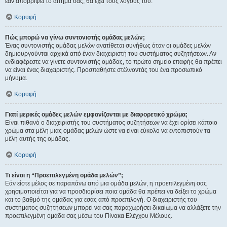
εάν απορρίψει το αίτημα σας, θα έχει τους λόγους του.
Κορυφή
Πώς μπορώ να γίνω συντονιστής ομάδας μελών;
Ένας συντονιστής ομάδας μελών ανατίθεται συνήθως όταν οι ομάδες μελών
δημιουργούνται αρχικά από έναν διαχειριστή του συστήματος συζητήσεων. Αν
ενδιαφέρεστε να γίνετε συντονιστής ομάδας, το πρώτο σημείο επαφής θα πρέπει
να είναι ένας διαχειριστής. Προσπαθήστε στέλνοντάς του ένα προσωπικό
μήνυμα.
Κορυφή
Γιατί μερικές ομάδες μελών εμφανίζονται με διαφορετικό χρώμα;
Είναι πιθανό ο διαχειριστής του συστήματος συζητήσεων να έχει ορίσει κάποιο
χρώμα στα μέλη μιας ομάδας μελών ώστε να είναι εύκολο να εντοπιστούν τα
μέλη αυτής της ομάδας.
Κορυφή
Τι είναι η “Προεπιλεγμένη ομάδα μελών”;
Εάν είστε μέλος σε παραπάνω από μια ομάδα μελών, η προεπιλεγμένη σας
χρησιμοποιείται για να προσδιορίσει ποια ομάδα θα πρέπει να δείξει το χρώμα
και το βαθμό της ομάδας για εσάς από προεπιλογή. Ο διαχειριστής του
συστήματος συζητήσεων μπορεί να σας παραχωρήσει δικαίωμα να αλλάξετε την
προεπιλεγμένη ομάδα σας μέσω του Πίνακα Ελέγχου Μέλους.