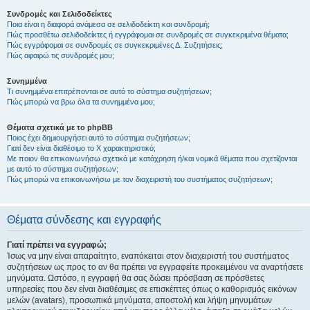
Συνδρομές και Σελιδοδείκτες
Ποια είναι η διαφορά ανάμεσα σε σελιδοδείκτη και συνδρομή;
Πώς προσθέτω σελιδοδείκτες ή εγγράφομαι σε συνδρομές σε συγκεκριμένα θέματα;
Πώς εγγράφομαι σε συνδρομές σε συγκεκριμένες Δ. Συζητήσεις;
Πώς αφαιρώ τις συνδρομές μου;
Συνημμένα
Τι συνημμένα επιτρέπονται σε αυτό το σύστημα συζητήσεων;
Πώς μπορώ να βρω όλα τα συνημμένα μου;
Θέματα σχετικά με το phpBB
Ποιος έχει δημιουργήσει αυτό το σύστημα συζητήσεων;
Γιατί δεν είναι διαθέσιμο το Χ χαρακτηριστικό;
Με ποιον θα επικοινωνήσω σχετικά με κατάχρηση ή/και νομικά θέματα που σχετίζονται
με αυτό το σύστημα συζητήσεων;
Πώς μπορώ να επικοινωνήσω με τον διαχειριστή του συστήματος συζητήσεων;
Θέματα σύνδεσης και εγγραφής
Γιατί πρέπει να εγγραφώ;
Ίσως να μην είναι απαραίτητο, εναπόκειται στον διαχειριστή του συστήματος
συζητήσεων ως προς το αν θα πρέπει να εγγραφείτε προκειμένου να αναρτήσετε
μηνύματα. Ωστόσο, η εγγραφή θα σας δώσει πρόσβαση σε πρόσθετες
υπηρεσίες που δεν είναι διαθέσιμες σε επισκέπτες όπως ο καθορισμός εικόνων
μελών (avatars), προσωπικά μηνύματα, αποστολή και λήψη μηνυμάτων