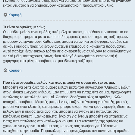
Γενικώς, οι συντονιστές υπάρχουν για να αποτρέπουν μέλη από το να βγαίνουν
εκτός θέματος ή να δημοσιεύουν καταχρηστικό ή προσβλητικό υλικό.
Κορυφή
Τι είναι οι ομάδες μελών;
Οι ομάδες μελών είναι ομάδες από μέλη οι οποίες μοιράζουν την κοινότητα σε
διαχειρίσιμα τμήματα με τα οποία οι διαχειριστές του συστήματος συζητήσεων
μπορούν να εργαστούν. Κάθε μέλος μπορεί να ανήκει σε διάφορες ομάδες και
σε κάθε ομάδα μπορεί να έχουν ανατεθεί επιμέρους δικαιώματα πρόσβασης.
Αυτό παρέχει έναν εύκολο τρόπο σε διαχειριστές να αλλάξουν τα δικαιώματα για
πολλά μέλη ταυτόχρονα, όπως είναι αλλαγή δικαιωμάτων συντονιστή ή
χορήγηση στα μέλη πρόσβαση σε μια ιδιωτική συζήτηση.
Κορυφή
Πού είναι οι ομάδες μελών και πώς μπορώ να συμμετάσχω σε μια;
Μπορείτε να δείτε όλες τις ομάδες μελών μέσω του συνδέσμου “Ομάδες μελών”
στον Πίνακα Ελέγχου Μέλους. Εάν επιθυμείτε να ενταχθείτε σε μια, προχωρήστε
πατώντας το κατάλληλο κουμπί. Ωστόσο, δεν έχουν όλες οι ομάδες μελών
ανοιχτή πρόσβαση. Μερικές μπορεί να χρειάζονται έγκριση για ένταξη, μερικές
μπορεί να είναι κλειστές και μερικές μπορεί ακόμη και να έχουν κρυφές ιδιότητες
μελών. Εάν η ομάδα είναι ανοιχτή, μπορείτε να ενταχθείτε πατώντας στο
κατάλληλο κουμπί. Εάν χρειάζεται έγκριση για ένταξη μπορείτε να ζητήσετε να
ενταχθείτε πατώντας στο κατάλληλο κουμπί. Ο συντονιστής της ομάδας θα
χρειαστεί να εγκρίνει το αίτημα σας και ίσως σας ρωτήσει γιατί θέλετε να
ενταχθείτε στην ομάδα. Παρακαλώ μην παρενοχλήσετε τον συντονιστή ομάδας