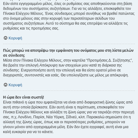
Εάν είστε εγγεγραμμένο μέλος, όλες οι ρυθμίσεις σας αποθηκεύονται στη βάση
δεδομένων του συστήματος συζητήσεων. Για να τις αλλάξετε, επισκεφθείτε τον
Πίνακα Ελέγχου Μέλους. Ένας σύνδεσμος μπορεί συνήθως να βρεθεί πατώντας
στο όνομα μέλους σας στην κορυφή των περισσότερων σελίδων του
συστήματος συζητήσεων. Αυτό το σύστημα θα σας επιτρέψει να αλλάξετε τις
ρυθμίσεις και τις προτιμήσεις σας.
Κορυφή
Πώς μπορώ να αποτρέψω την εμφάνιση του ονόματος μου στη λίστα μελών
σε σύνδεση;
Μέσα στον Πίνακα Ελέγχου Μέλους, στην καρτέλα “Προτιμήσεις Δ. Συζήτησης”,
θα βρείτε την επιλογή
Απόκρυψη των στοιχείων μου κατά τη διάρκεια της
σύνδεσης
. Ενεργοποιήστε αυτή την επιλογή και θα είστε ορατοί μόνο σε
διαχειριστές, συντονιστές και εσάς. Θα υπολογίζεστε ως μέλος με απόκρυψη.
Κορυφή
Η ώρα δεν είναι σωστή!
Είναι πιθανό η ώρα που εμφανίζεται να είναι από διαφορετική ζώνης ώρας από
αυτή στην οποία βρίσκεστε. Εάν αυτή είναι η περίπτωση, επισκεφθείτε τον
Πίνακα Ελέγχου Μέλους και αλλάξτε τη ζώνη ώρας για να ταιριάζει στην περιοχή
σας, π.χ. Λονδίνο, Παρίσι, Νέα Υόρκη, Σίδνεϋ, κλπ. Παρακαλώ σημειώστε ότι η
αλλαγή της ζώνης ώρας, όπως και οι περισσότερες ρυθμίσεις, μπορούν να
γίνουν μόνον από εγγεγραμμένα μέλη. Εάν δεν έχετε εγγραφεί, αυτή είναι μια
καλή ευκαιρία για να το κάνετε.