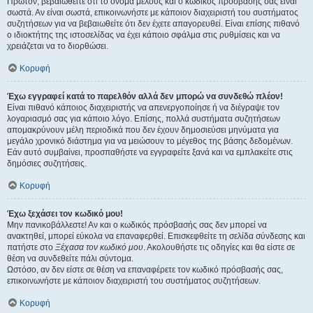
Πρώτον, βεβαιωθείτε ότι το όνομα μέλους και ο κωδικός πρόσβασής σας είναι
σωστά. Αν είναι σωστά, επικοινωνήστε με κάποιον διαχειριστή του συστήματος
συζητήσεων για να βεβαιωθείτε ότι δεν έχετε απαγορευθεί. Είναι επίσης πιθανό
ο ιδιοκτήτης της ιστοσελίδας να έχει κάποιο σφάλμα στις ρυθμίσεις και να
χρειάζεται να το διορθώσει.
Κορυφή
Έχω εγγραφεί κατά το παρελθόν αλλά δεν μπορώ να συνδεθώ πλέον!
Είναι πιθανό κάποιος διαχειριστής να απενεργοποίησε ή να διέγραψε τον
λογαριασμό σας για κάποιο λόγο. Επίσης, πολλά συστήματα συζητήσεων
απομακρύνουν μέλη περιοδικά που δεν έχουν δημοσιεύσει μηνύματα για
μεγάλο χρονικό διάστημα για να μειώσουν το μέγεθος της βάσης δεδομένων.
Εάν αυτό συμβαίνει, προσπαθήστε να εγγραφείτε ξανά και να εμπλακείτε στις
δημόσιες συζητήσεις.
Κορυφή
Έχω ξεχάσει τον κωδικό μου!
Μην πανικοβάλλεστε! Αν και ο κωδικός πρόσβασής σας δεν μπορεί να
ανακτηθεί, μπορεί εύκολα να επαναφερθεί. Επισκεφθείτε τη σελίδα σύνδεσης και
πατήστε στο
Ξέχασα τον κωδικό μου
. Ακολουθήστε τις οδηγίες και θα είστε σε
θέση να συνδεθείτε πάλι σύντομα.
Ωστόσο, αν δεν είστε σε θέση να επαναφέρετε τον κωδικό πρόσβασής σας,
επικοινωνήστε με κάποιον διαχειριστή του συστήματος συζητήσεων.
Κορυφή