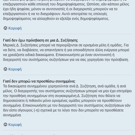
επεξεργαστούν κάθε επιλογή του δημοψηφίσματος. Ωστόσο, εάν κάποιο μέλος
έχει ήδη ψηφίσει, μόνον οι συντονιστές ή οι διαχειριστές μπορούν να το
επεξεργαστούν ή να το διαγράψουν. Αυτό αποτρέπει τις επιλογές
δημοψηφίσματος να αλλαχθούν εν εξελίξει ενός δημοψηφίσματος.
Κορυφή
Γιατί δεν έχω πρόσβαση σε μια Δ. Συζήτηση;
Μερικές Δ. Συζητήσεις μπορεί να περιορίζονται σε ορισμένα μέλη ή ομάδες. Για
να δείτε, να διαβάσετε, να απαντήσετε ή για οποιαδήποτε άλλη ενέργεια μπορεί
να χρειάζεστε ειδικά δικαιώματα. Επικοινωνήστε με έναν συντονιστή ή
διαχειριστή του συστήματος συζητήσεων για να σας χορηγήσει την πρόσβαση.
Κορυφή
Γιατί δεν μπορώ να προσθέσω συνημμένα;
Τα δικαιώματα συνημμένου χορηγούνται ανά Δ. Συζήτηση, ανά ομάδα, ή ανά
μέλος. Ο διαχειριστής του συστήματος συζητήσεων μπορεί να μην έχει επιτρέψει
την προσθήκη συνημμένων στη συγκεκριμένη Δ. Συζήτηση που θέλετε να
δημοσιεύσετε ή πιθανόν μόνο ορισμένες ομάδες μπορούν να προσθέτουν
συνημμένα. Επικοινωνήστε με τον διαχειριστή του συστήματος συζητήσεων εάν
δεν είστε σίγουρος (-η) σχετικά με το λόγο που δεν μπορείτε να προσθέσετε
συνημμένα.
Κορυφή