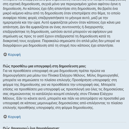
στη σχετική δημοσίευση, συχνά μόνο για περιορισμένο χρόνο αφότου έγινε η
δημοσίευση. Αν κάποιος έχει ήδη απαντήσει στη δημοσίευση, θα βρείτε ένα
μικρό κείμενο κάτω από τη δημοσίευση όταν επιστρέψετε στο θέμα, το οποίο
αναφέρει πόσες φορές επεξεργαστήκατε το μήνυμα αυτό, μαζί με την
ημερομηνία και την ώρα. Αυτό εμφανίζεται μόνον όταν κάποιος έχει κάνει μια
απάντηση. Δεν θα εμφανίζεται αν ένας συντονιστής ή διαχειριστής
επεξεργάστηκε τη δημοσίευση, ωστόσο αυτοί μπορούν να αφήσουν μια
σημείωση ως προς το γιατί έχουν επεξεργαστεί τη δημοσίευση κατά τη
διακριτική τους ευχέρεια. Παρακαλώ σημειώστε ότι απλά μέλη δεν μπορεί να
διαγράψουν μια δημοσίευση από τη στιγμή που κάποιος έχει απαντήσει.
Κορυφή
Πώς προσθέτω μια υπογραφή στη δημοσίευση μου;
Για να προσθέσετε υπογραφή σε μια δημοσίευση πρέπει πρώτα να
δημιουργήσετε μια μέσω του Πίνακα Ελέγχου Μέλους. Μόλις δημιουργηθεί,
μπορείτε να σημειώσετε το πλαίσιο επιλογής
Προσάρτηση υπογραφής
στη
φόρμα της δημοσίευσης για να προσθέσετε την υπογραφή σας. Μπορείτε
επίσης να προσθέσετε μια υπογραφή ως προεπιλογή για όλες τις δημοσιεύσεις
σας σημειώνοντας το κατάλληλο κουμπί επιλογής στον Πίνακα Ελέγχου
Μέλους. Εάν το κάνετε αυτό, μπορείτε και πάλι να αποτρέψετε να προστεθεί μια
υπογραφή σε κάποιες μεμονωμένες δημοσιεύσεις από-επιλέγοντας το πλαίσιο
επιλογής προσθήκης υπογραφής στη φόρμα δημοσίευσης.
Κορυφή
Πώς δημιουργώ ένα δημοψήφισμα;