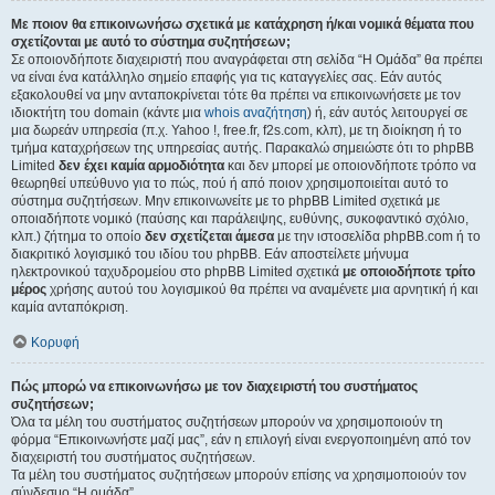
Με ποιον θα επικοινωνήσω σχετικά με κατάχρηση ή/και νομικά θέματα που
σχετίζονται με αυτό το σύστημα συζητήσεων;
Σε οποιονδήποτε διαχειριστή που αναγράφεται στη σελίδα “Η Ομάδα” θα πρέπει
να είναι ένα κατάλληλο σημείο επαφής για τις καταγγελίες σας. Εάν αυτός
εξακολουθεί να μην ανταποκρίνεται τότε θα πρέπει να επικοινωνήσετε με τον
ιδιοκτήτη του domain (κάντε μια
whois αναζήτηση
) ή, εάν αυτός λειτουργεί σε
μια δωρεάν υπηρεσία (π.χ. Yahoo !, free.fr, f2s.com, κλπ), με τη διοίκηση ή το
τμήμα καταχρήσεων της υπηρεσίας αυτής. Παρακαλώ σημειώστε ότι το phpBB
Limited
δεν έχει καμία αρμοδιότητα
και δεν μπορεί με οποιονδήποτε τρόπο να
θεωρηθεί υπεύθυνο για το πώς, πού ή από ποιον χρησιμοποιείται αυτό το
σύστημα συζητήσεων. Μην επικοινωνείτε με το phpBB Limited σχετικά με
οποιαδήποτε νομικό (παύσης και παράλειψης, ευθύνης, συκοφαντικό σχόλιο,
κλπ.) ζήτημα το οποίο
δεν σχετίζεται άμεσα
με την ιστοσελίδα phpBB.com ή το
διακριτικό λογισμικό του ιδίου του phpBB. Εάν αποστείλετε μήνυμα
ηλεκτρονικού ταχυδρομείου στο phpBB Limited σχετικά
με οποιοδήποτε τρίτο
μέρος
χρήσης αυτού του λογισμικού θα πρέπει να αναμένετε μια αρνητική ή και
καμία ανταπόκριση.
Κορυφή
Πώς μπορώ να επικοινωνήσω με τον διαχειριστή του συστήματος
συζητήσεων;
Όλα τα μέλη του συστήματος συζητήσεων μπορούν να χρησιμοποιούν τη
φόρμα “Επικοινωνήστε μαζί μας”, εάν η επιλογή είναι ενεργοποιημένη από τον
διαχειριστή του συστήματος συζητήσεων.
Τα μέλη του συστήματος συζητήσεων μπορούν επίσης να χρησιμοποιούν τον
σύνδεσμο “Η ομάδα”.