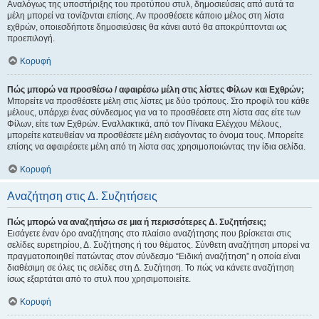
Αναλόγως της υποστήριξης του προτύπου στυλ, δημοσιεύσεις από αυτά τα
μέλη μπορεί να τονίζονται επίσης. Αν προσθέσετε κάποιο μέλος στη λίστα
εχθρών, οποιεσδήποτε δημοσιεύσεις θα κάνει αυτό θα αποκρύπτονται ως
προεπιλογή.
Κορυφή
Πώς μπορώ να προσθέσω / αφαιρέσω μέλη στις λίστες Φίλων και Εχθρών;
Μπορείτε να προσθέσετε μέλη στις λίστες με δύο τρόπους. Στο προφίλ του κάθε
μέλους, υπάρχει ένας σύνδεσμος για να το προσθέσετε στη λίστα σας είτε των
Φίλων, είτε των Εχθρών. Εναλλακτικά, από τον Πίνακα Ελέγχου Μέλους,
μπορείτε κατευθείαν να προσθέσετε μέλη εισάγοντας το όνομα τους. Μπορείτε
επίσης να αφαιρέσετε μέλη από τη λίστα σας χρησιμοποιώντας την ίδια σελίδα.
Κορυφή
Αναζήτηση στις Δ. Συζητήσεις
Πώς μπορώ να αναζητήσω σε μια ή περισσότερες Δ. Συζητήσεις;
Εισάγετε έναν όρο αναζήτησης στο πλαίσιο αναζήτησης που βρίσκεται στις
σελίδες ευρετηρίου, Δ. Συζήτησης ή του θέματος. Σύνθετη αναζήτηση μπορεί να
πραγματοποιηθεί πατώντας στον σύνδεσμο “Ειδική αναζήτηση” η οποία είναι
διαθέσιμη σε όλες τις σελίδες στη Δ. Συζήτηση. Το πώς να κάνετε αναζήτηση
ίσως εξαρτάται από το στυλ που χρησιμοποιείτε.
Κορυφή