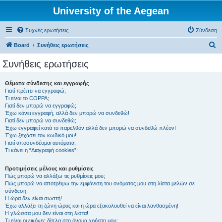
University of the Aegean
Συχνές ερωτήσεις
Σύνδεση
Α
Board
Συνήθεις ερωτήσεις
ν
Συνήθεις ερωτήσεις
α
ζ
Θέματα σύνδεσης και εγγραφής
Γιατί πρέπει να εγγραφώ;
ή
Τι είναι το COPPA;
τ
Γιατί δεν μπορώ να εγγραφώ;
Έχω κάνει εγγραφή, αλλά δεν μπορώ να συνδεθώ!
η
Γιατί δεν μπορώ να συνδεθώ;
Έχω εγγραφεί κατά το παρελθόν αλλά δεν μπορώ να συνδεθώ πλέον!
σ
Έχω ξεχάσει τον κωδικό μου!
η
Γιατί αποσυνδέομαι αυτόματα;
Τι κάνει η “Διαγραφή cookies”;
Προτιμήσεις μέλους και ρυθμίσεις
Πώς μπορώ να αλλάξω τις ρυθμίσεις μου;
Πώς μπορώ να αποτρέψω την εμφάνιση του ονόματος μου στη λίστα μελών σε
σύνδεση;
Η ώρα δεν είναι σωστή!
Έχω αλλάξει τη ζώνη ώρας και η ώρα εξακολουθεί να είναι λανθασμένη!
Η γλώσσα μου δεν είναι στη λίστα!
Τι είναι οι εικόνες δίπλα στο όνομα χρήστη μου;