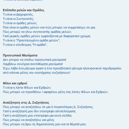
Επίπεδα μελών και Ομάδες
Τι είναι οι Διαχειριστές;
Τι είναι οι Συντονιστές;
Τι είναι οι ομάδες μελών;
Πού είναι οι ομάδες μελών και πώς μπορώ να συμμετάσχω σε μια;
Πώς μπορώ να γίνω συντονιστής ομάδας μελών;
Γιατί μερικές ομάδες μελών εμφανίζονται με διαφορετικό χρώμα;
Τι είναι η “Προεπιλεγμένη ομάδα μελών”;
Τι είναι ο σύνδεσμος "Η ομάδα”;
Προσωπικά Μηνύματα
Δεν μπορώ να στείλω προσωπικά μηνύματα!
Λαμβάνω συνέχεια ανεπιθύμητα μηνύματα!
Έχω λάβει ένα μήνυμα spam ή ένα προσβλητικό μήνυμα ηλεκτρονικού ταχυδρομείου
από κάποιο μέλος του συστήματος συζητήσεων!
Φίλοι και εχθροί
Τι είναι η λίστα Φίλων και Εχθρών;
Πώς μπορώ να προσθέσω / αφαιρέσω μέλη στις λίστες Φίλων και Εχθρών;
Αναζήτηση στις Δ. Συζητήσεις
Πώς μπορώ να αναζητήσω σε μια ή περισσότερες Δ. Συζητήσεις;
Γιατί η αναζήτησή μου δεν επιστρέφει αποτελέσματα;
Γιατί η αναζήτηση μου επιστρέφει μια κενή σελίδα;
Πώς μπορώ να αναζητήσω για μέλη;
Πώς μπορώ να βρω τις δημοσιεύσεις μου και τα θέματά μου;