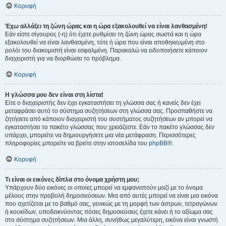
Κορυφή
Έχω αλλάξει τη ζώνη ώρας και η ώρα εξακολουθεί να είναι λανθασμένη!
Εάν είστε σίγουρος (-η) ότι έχετε ρυθμίσει τη ζώνη ώρας σωστά και η ώρα
εξακολουθεί να είναι λανθασμένη, τότε ή ώρα που είναι αποθηκευμένη στο
ρολόι του διακομιστή είναι εσφαλμένη. Παρακαλώ να ειδοποιήσετε κάποιον
διαχειριστή για να διορθώσει το πρόβλημα.
Κορυφή
Η γλώσσα μου δεν είναι στη λίστα!
Είτε ο διαχειριστής δεν έχει εγκαταστήσει τη γλώσσα σας ή κανείς δεν έχει
μεταφράσει αυτό το σύστημα συζητήσεων στη γλώσσα σας. Προσπαθήστε να
ζητήσετε από κάποιον διαχειριστή του συστήματος συζητήσεων αν μπορεί να
εγκαταστήσει το πακέτο γλώσσας που χρειάζεστε. Εάν το πακέτο γλώσσας δεν
υπάρχει, μπορείτε να δημιουργήσετε μια νέα μετάφραση. Περισσότερες
πληροφορίες μπορείτε να βρείτε στην ιστοσελίδα του
phpBB
®.
Κορυφή
Τι είναι οι εικόνες δίπλα στο όνομα χρήστη μου;
Υπάρχουν δύο εικόνες οι οποίες μπορεί να εμφανιστούν μαζί με το όνομα
μέλους στην προβολή δημοσιεύσεων. Μια από αυτές μπορεί να είναι μια εικόνα
που σχετίζεται με το βαθμό σας, γενικώς με τη μορφή των άστρων, τετραγώνων
ή κουκίδων, υποδεικνύοντας πόσες δημοσιεύσεις έχετε κάνει ή το αξίωμα σας
στο σύστημα συζητήσεων. Μια άλλη, συνήθως μεγαλύτερη, εικόνα είναι γνωστή