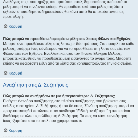
Αναλόγως της υποστήριξης του προτύπου στυλ, δημοσιεύσεις από αυτά τα
μέλη μπορεί να τονίζονται επίσης. Αν προσθέσετε κάποιο μέλος στη λίστα
εχθρών, οποιεσδήποτε δημοσιεύσεις θα κάνει αυτό θα αποκρύπτονται ως
προεπιλογή.
Κορυφή
Πώς μπορώ να προσθέσω / αφαιρέσω μέλη στις λίστες Φίλων και Εχθρών;
Μπορείτε να προσθέσετε μέλη στις λίστες με δύο τρόπους. Στο προφίλ του κάθε
μέλους, υπάρχει ένας σύνδεσμος για να το προσθέσετε στη λίστα σας είτε των
Φίλων, είτε των Εχθρών. Εναλλακτικά, από τον Πίνακα Ελέγχου Μέλους,
μπορείτε κατευθείαν να προσθέσετε μέλη εισάγοντας το όνομα τους. Μπορείτε
επίσης να αφαιρέσετε μέλη από τη λίστα σας χρησιμοποιώντας την ίδια σελίδα.
Κορυφή
Αναζήτηση στις Δ. Συζητήσεις
Πώς μπορώ να αναζητήσω σε μια ή περισσότερες Δ. Συζητήσεις;
Εισάγετε έναν όρο αναζήτησης στο πλαίσιο αναζήτησης που βρίσκεται στις
σελίδες ευρετηρίου, Δ. Συζήτησης ή του θέματος. Σύνθετη αναζήτηση μπορεί να
πραγματοποιηθεί πατώντας στον σύνδεσμο “Ειδική αναζήτηση” η οποία είναι
διαθέσιμη σε όλες τις σελίδες στη Δ. Συζήτηση. Το πώς να κάνετε αναζήτηση
ίσως εξαρτάται από το στυλ που χρησιμοποιείτε.
Κορυφή