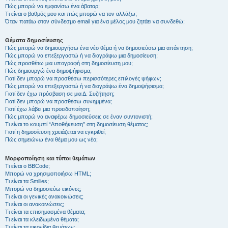
Πώς μπορώ να εμφανίσω ένα άβαταρ;
Τι είναι ο βαθμός μου και πώς μπορώ να τον αλλάξω;
Όταν πατάω στον σύνδεσμο email για ένα μέλος μου ζητάει να συνδεθώ;
Θέματα δημοσίευσης
Πώς μπορώ να δημιουργήσω ένα νέο θέμα ή να δημοσιεύσω μια απάντηση;
Πώς μπορώ να επεξεργαστώ ή να διαγράψω μια δημοσίευση;
Πώς προσθέτω μια υπογραφή στη δημοσίευση μου;
Πώς δημιουργώ ένα δημοψήφισμα;
Γιατί δεν μπορώ να προσθέσω περισσότερες επιλογές ψήφων;
Πώς μπορώ να επεξεργαστώ ή να διαγράψω ένα δημοψήφισμα;
Γιατί δεν έχω πρόσβαση σε μια Δ. Συζήτηση;
Γιατί δεν μπορώ να προσθέσω συνημμένα;
Γιατί έχω λάβει μια προειδοποίηση;
Πώς μπορώ να αναφέρω δημοσιεύσεις σε έναν συντονιστή;
Τι είναι το κουμπί “Αποθήκευση” στη δημοσίευση θέματος;
Γιατί η δημοσίευση χρειάζεται να εγκριθεί;
Πώς σημειώνω ένα θέμα μου ως νέο;
Μορφοποίηση και τύποι θεμάτων
Τι είναι ο BBCode;
Μπορώ να χρησιμοποιήσω HTML;
Τι είναι τα Smilies;
Μπορώ να δημοσιεύω εικόνες;
Τι είναι οι γενικές ανακοινώσεις;
Τι είναι οι ανακοινώσεις;
Τι είναι τα επισημασμένα θέματα;
Τι είναι τα κλειδωμένα θέματα;
Τι είναι τα εικονίδια θεμάτων;