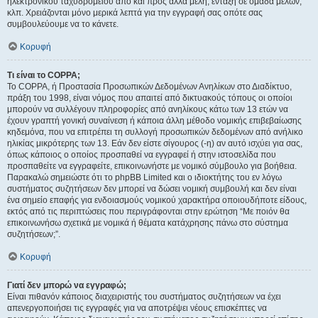
ηλεκτρονικού ταχυδρομείου από και προς άλλα μέλη, ένταξη σε ομάδα μελών,
κλπ. Χρειάζονται μόνο μερικά λεπτά για την εγγραφή σας οπότε σας
συμβουλεύουμε να το κάνετε.
Κορυφή
Τι είναι το COPPA;
Το COPPA, ή Προστασία Προσωπικών Δεδομένων Ανηλίκων στο Διαδίκτυο,
πράξη του 1998, είναι νόμος που απαιτεί από δικτυακούς τόπους οι οποίοι
μπορούν να συλλέγουν πληροφορίες από ανηλίκους κάτω των 13 ετών να
έχουν γραπτή γονική συναίνεση ή κάποια άλλη μέθοδο νομικής επιβεβαίωσης
κηδεμόνα, που να επιτρέπει τη συλλογή προσωπικών δεδομένων από ανήλικο
ηλικίας μικρότερης των 13. Εάν δεν είστε σίγουρος (-η) αν αυτό ισχύει για σας,
όπως κάποιος ο οποίος προσπαθεί να εγγραφεί ή στην ιστοσελίδα που
προσπαθείτε να εγγραφείτε, επικοινωνήστε με νομικό σύμβουλο για βοήθεια.
Παρακαλώ σημειώστε ότι το phpBB Limited και ο ιδιοκτήτης του εν λόγω
συστήματος συζητήσεων δεν μπορεί να δώσει νομική συμβουλή και δεν είναι
ένα σημείο επαφής για ενδοιασμούς νομικού χαρακτήρα οποιουδήποτε είδους,
εκτός από τις περιπτώσεις που περιγράφονται στην ερώτηση “Με ποιόν θα
επικοινωνήσω σχετικά με νομικά ή θέματα κατάχρησης πάνω στο σύστημα
συζητήσεων;”.
Κορυφή
Γιατί δεν μπορώ να εγγραφώ;
Είναι πιθανόν κάποιος διαχειριστής του συστήματος συζητήσεων να έχει
απενεργοποιήσει τις εγγραφές για να αποτρέψει νέους επισκέπτες να