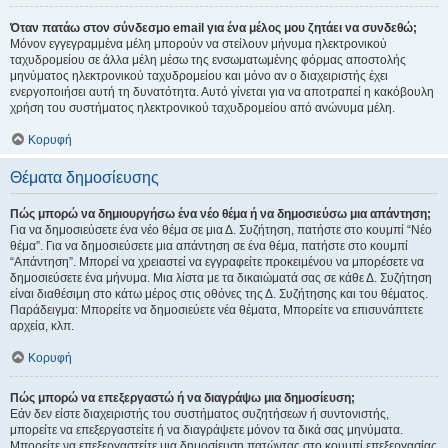
Όταν πατάω στον σύνδεσμο email για ένα μέλος μου ζητάει να συνδεθώ;
Μόνον εγγεγραμμένα μέλη μπορούν να στείλουν μήνυμα ηλεκτρονικού
ταχυδρομείου σε άλλα μέλη μέσω της ενσωματωμένης φόρμας αποστολής
μηνύματος ηλεκτρονικού ταχυδρομείου και μόνο αν ο διαχειριστής έχει
ενεργοποιήσει αυτή τη δυνατότητα. Αυτό γίνεται για να αποτραπεί η κακόβουλη
χρήση του συστήματος ηλεκτρονικού ταχυδρομείου από ανώνυμα μέλη.
Κορυφή
Θέματα δημοσίευσης
Πώς μπορώ να δημιουργήσω ένα νέο θέμα ή να δημοσιεύσω μια απάντηση;
Για να δημοσιεύσετε ένα νέο θέμα σε μια Δ. Συζήτηση, πατήστε στο κουμπί “Νέο
θέμα”. Για να δημοσιεύσετε μια απάντηση σε ένα θέμα, πατήστε στο κουμπί
“Απάντηση”. Μπορεί να χρειαστεί να εγγραφείτε προκειμένου να μπορέσετε να
δημοσιεύσετε ένα μήνυμα. Μια λίστα με τα δικαιώματά σας σε κάθε Δ. Συζήτηση
είναι διαθέσιμη στο κάτω μέρος στις οθόνες της Δ. Συζήτησης και του θέματος.
Παράδειγμα: Μπορείτε να δημοσιεύετε νέα θέματα, Μπορείτε να επισυνάπτετε
αρχεία, κλπ.
Κορυφή
Πώς μπορώ να επεξεργαστώ ή να διαγράψω μια δημοσίευση;
Εάν δεν είστε διαχειριστής του συστήματος συζητήσεων ή συντονιστής,
μπορείτε να επεξεργαστείτε ή να διαγράψετε μόνον τα δικά σας μηνύματα.
Μπορείτε να επεξεργαστείτε μια δημοσίευση πατώντας στο κουμπί επεξεργασίας