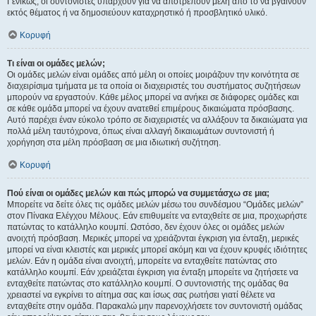
Γενικώς, οι συντονιστές υπάρχουν για να αποτρέπουν μέλη από το να βγαίνουν
εκτός θέματος ή να δημοσιεύουν καταχρηστικό ή προσβλητικό υλικό.
Κορυφή
Τι είναι οι ομάδες μελών;
Οι ομάδες μελών είναι ομάδες από μέλη οι οποίες μοιράζουν την κοινότητα σε
διαχειρίσιμα τμήματα με τα οποία οι διαχειριστές του συστήματος συζητήσεων
μπορούν να εργαστούν. Κάθε μέλος μπορεί να ανήκει σε διάφορες ομάδες και
σε κάθε ομάδα μπορεί να έχουν ανατεθεί επιμέρους δικαιώματα πρόσβασης.
Αυτό παρέχει έναν εύκολο τρόπο σε διαχειριστές να αλλάξουν τα δικαιώματα για
πολλά μέλη ταυτόχρονα, όπως είναι αλλαγή δικαιωμάτων συντονιστή ή
χορήγηση στα μέλη πρόσβαση σε μια ιδιωτική συζήτηση.
Κορυφή
Πού είναι οι ομάδες μελών και πώς μπορώ να συμμετάσχω σε μια;
Μπορείτε να δείτε όλες τις ομάδες μελών μέσω του συνδέσμου “Ομάδες μελών”
στον Πίνακα Ελέγχου Μέλους. Εάν επιθυμείτε να ενταχθείτε σε μια, προχωρήστε
πατώντας το κατάλληλο κουμπί. Ωστόσο, δεν έχουν όλες οι ομάδες μελών
ανοιχτή πρόσβαση. Μερικές μπορεί να χρειάζονται έγκριση για ένταξη, μερικές
μπορεί να είναι κλειστές και μερικές μπορεί ακόμη και να έχουν κρυφές ιδιότητες
μελών. Εάν η ομάδα είναι ανοιχτή, μπορείτε να ενταχθείτε πατώντας στο
κατάλληλο κουμπί. Εάν χρειάζεται έγκριση για ένταξη μπορείτε να ζητήσετε να
ενταχθείτε πατώντας στο κατάλληλο κουμπί. Ο συντονιστής της ομάδας θα
χρειαστεί να εγκρίνει το αίτημα σας και ίσως σας ρωτήσει γιατί θέλετε να
ενταχθείτε στην ομάδα. Παρακαλώ μην παρενοχλήσετε τον συντονιστή ομάδας