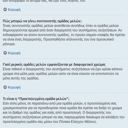
εάν απορρίψει το αίτημα σας, θα έχει τους λόγους του.
Κορυφή
Πώς μπορώ να γίνω συντονιστής ομάδας μελών;
Ένας συντονιστής ομάδας μελών ανατίθεται συνήθως όταν οι ομάδες μελών
δημιουργούνται αρχικά από έναν διαχειριστή του συστήματος συζητήσεων. Αν
ενδιαφέρεστε να γίνετε συντονιστής ομάδας, το πρώτο σημείο επαφής θα πρέπει
να είναι ένας διαχειριστής. Προσπαθήστε στέλνοντάς του ένα προσωπικό
μήνυμα.
Κορυφή
Γιατί μερικές ομάδες μελών εμφανίζονται με διαφορετικό χρώμα;
Είναι πιθανό ο διαχειριστής του συστήματος συζητήσεων να έχει ορίσει κάποιο
χρώμα στα μέλη μιας ομάδας μελών ώστε να είναι εύκολο να εντοπιστούν τα
μέλη αυτής της ομάδας.
Κορυφή
Τι είναι η “Προεπιλεγμένη ομάδα μελών”;
Εάν είστε μέλος σε παραπάνω από μια ομάδα μελών, η προεπιλεγμένη σας
χρησιμοποιείται για να προσδιορίσει ποια ομάδα θα πρέπει να δείξει το χρώμα
και το βαθμό της ομάδας για εσάς από προεπιλογή. Ο διαχειριστής του
συστήματος συζητήσεων μπορεί να σας παραχωρήσει δικαίωμα να αλλάξετε την
προεπιλεγμένη ομάδα σας μέσω του Πίνακα Ελέγχου Μέλους.