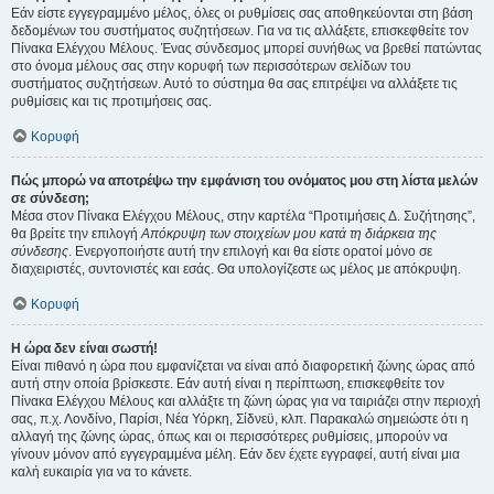
Εάν είστε εγγεγραμμένο μέλος, όλες οι ρυθμίσεις σας αποθηκεύονται στη βάση
δεδομένων του συστήματος συζητήσεων. Για να τις αλλάξετε, επισκεφθείτε τον
Πίνακα Ελέγχου Μέλους. Ένας σύνδεσμος μπορεί συνήθως να βρεθεί πατώντας
στο όνομα μέλους σας στην κορυφή των περισσότερων σελίδων του
συστήματος συζητήσεων. Αυτό το σύστημα θα σας επιτρέψει να αλλάξετε τις
ρυθμίσεις και τις προτιμήσεις σας.
Κορυφή
Πώς μπορώ να αποτρέψω την εμφάνιση του ονόματος μου στη λίστα μελών
σε σύνδεση;
Μέσα στον Πίνακα Ελέγχου Μέλους, στην καρτέλα “Προτιμήσεις Δ. Συζήτησης”,
θα βρείτε την επιλογή
Απόκρυψη των στοιχείων μου κατά τη διάρκεια της
σύνδεσης
. Ενεργοποιήστε αυτή την επιλογή και θα είστε ορατοί μόνο σε
διαχειριστές, συντονιστές και εσάς. Θα υπολογίζεστε ως μέλος με απόκρυψη.
Κορυφή
Η ώρα δεν είναι σωστή!
Είναι πιθανό η ώρα που εμφανίζεται να είναι από διαφορετική ζώνης ώρας από
αυτή στην οποία βρίσκεστε. Εάν αυτή είναι η περίπτωση, επισκεφθείτε τον
Πίνακα Ελέγχου Μέλους και αλλάξτε τη ζώνη ώρας για να ταιριάζει στην περιοχή
σας, π.χ. Λονδίνο, Παρίσι, Νέα Υόρκη, Σίδνεϋ, κλπ. Παρακαλώ σημειώστε ότι η
αλλαγή της ζώνης ώρας, όπως και οι περισσότερες ρυθμίσεις, μπορούν να
γίνουν μόνον από εγγεγραμμένα μέλη. Εάν δεν έχετε εγγραφεί, αυτή είναι μια
καλή ευκαιρία για να το κάνετε.