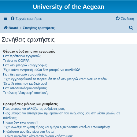
University of the Aegean
Συχνές ερωτήσεις
Σύνδεση
Α
Board
Συνήθεις ερωτήσεις
ν
Συνήθεις ερωτήσεις
α
ζ
Θέματα σύνδεσης και εγγραφής
Γιατί πρέπει να εγγραφώ;
ή
Τι είναι το COPPA;
τ
Γιατί δεν μπορώ να εγγραφώ;
Έχω κάνει εγγραφή, αλλά δεν μπορώ να συνδεθώ!
η
Γιατί δεν μπορώ να συνδεθώ;
Έχω εγγραφεί κατά το παρελθόν αλλά δεν μπορώ να συνδεθώ πλέον!
σ
Έχω ξεχάσει τον κωδικό μου!
η
Γιατί αποσυνδέομαι αυτόματα;
Τι κάνει η “Διαγραφή cookies”;
Προτιμήσεις μέλους και ρυθμίσεις
Πώς μπορώ να αλλάξω τις ρυθμίσεις μου;
Πώς μπορώ να αποτρέψω την εμφάνιση του ονόματος μου στη λίστα μελών σε
σύνδεση;
Η ώρα δεν είναι σωστή!
Έχω αλλάξει τη ζώνη ώρας και η ώρα εξακολουθεί να είναι λανθασμένη!
Η γλώσσα μου δεν είναι στη λίστα!
Τι είναι οι εικόνες δίπλα στο όνομα χρήστη μου;