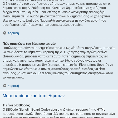
Ο διαχειριστής του συστήματος συζητήσεων μπορεί να έχει αποφασίσει ότι οι
δημοσιεύσεις στη Δ. Συζήτηση που θέλετε να δημοσιεύσετε να χρειάζονται
έλεγχο πριν υποβληθούν. Είναι επίσης πιθανό ο διαχειριστής να σας έχει
τοποθετήσει σε μια ομάδα μελών των οποίων οι δημοσιεύσεις να χρειάζονται
έλεγχο πριν υποβληθούν. Παρακαλώ επικοινωνείτε με τον διαχειριστή του
συστήματος συζητήσεων για περισσότερες πληροφορίες.
Κορυφή
Πώς σημειώνω ένα θέμα μου ως νέο;
Πατώντας στο σύνδεσμο “Σημειώστε το θέμα ως νέο” όταν τον βλέπετε, μπορείτε
να “ανεβάσετε” το θέμα στην κορυφή της Δ. Συζήτησης στην πρώτη σελίδα.
Ωστόσο, αν δεν μπορείτε να το δείτε αυτό, τότε η σημείωση θεμάτων ως νέα
μπορεί να είναι απενεργοποιημένη ή το περιθώριο χρόνου ανάμεσα σε
σημειώσεις θεμάτων ως νέα δεν έχει ακόμη επιτευχθεί. Είναι επίσης δυνατόν να
σημειώσετε ως νέο το θέμα απλώς απαντώντας σε αυτό, ωστόσο, να είστε
σίγουρος (-η) ότι ακολουθείτε τους κανόνες του συστήματος συζητήσεων όταν
το κάνετε αυτό.
Κορυφή
Μορφοποίηση και τύποι θεμάτων
Τι είναι ο BBCode;
Ο BBCode (Bulletin Board Code) είναι μία ιδιαίτερη εφαρμογή της HTML,
προσφέροντας μεγάλη δυνατότητα ελέγχου της μορφοποίησης σε συγκεκριμένα