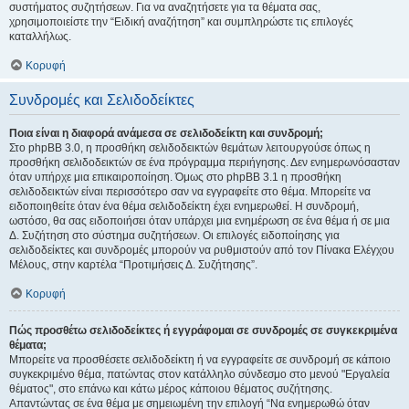
συστήματος συζητήσεων. Για να αναζητήσετε για τα θέματα σας,
χρησιμοποιείστε την “Ειδική αναζήτηση” και συμπληρώστε τις επιλογές
καταλλήλως.
Κορυφή
Συνδρομές και Σελιδοδείκτες
Ποια είναι η διαφορά ανάμεσα σε σελιδοδείκτη και συνδρομή;
Στο phpBB 3.0, η προσθήκη σελιδοδεικτών θεμάτων λειτουργούσε όπως η
προσθήκη σελιδοδεικτών σε ένα πρόγραμμα περιήγησης. Δεν ενημερωνόσασταν
όταν υπήρχε μια επικαιροποίηση. Όμως στο phpBB 3.1 η προσθήκη
σελιδοδεικτών είναι περισσότερο σαν να εγγραφείτε στο θέμα. Μπορείτε να
ειδοποιηθείτε όταν ένα θέμα σελιδοδείκτη έχει ενημερωθεί. Η συνδρομή,
ωστόσο, θα σας ειδοποιήσει όταν υπάρχει μια ενημέρωση σε ένα θέμα ή σε μια
Δ. Συζήτηση στο σύστημα συζητήσεων. Οι επιλογές ειδοποίησης για
σελιδοδείκτες και συνδρομές μπορούν να ρυθμιστούν από τον Πίνακα Ελέγχου
Μέλους, στην καρτέλα “Προτιμήσεις Δ. Συζήτησης”.
Κορυφή
Πώς προσθέτω σελιδοδείκτες ή εγγράφομαι σε συνδρομές σε συγκεκριμένα
θέματα;
Μπορείτε να προσθέσετε σελιδοδείκτη ή να εγγραφείτε σε συνδρομή σε κάποιο
συγκεκριμένο θέμα, πατώντας στον κατάλληλο σύνδεσμο στο μενού "Εργαλεία
θέματος", στο επάνω και κάτω μέρος κάποιου θέματος συζήτησης.
Απαντώντας σε ένα θέμα με σημειωμένη την επιλογή “Να ενημερωθώ όταν