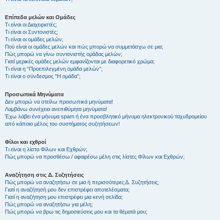
Επίπεδα μελών και Ομάδες
Τι είναι οι Διαχειριστές;
Τι είναι οι Συντονιστές;
Τι είναι οι ομάδες μελών;
Πού είναι οι ομάδες μελών και πώς μπορώ να συμμετάσχω σε μια;
Πώς μπορώ να γίνω συντονιστής ομάδας μελών;
Γιατί μερικές ομάδες μελών εμφανίζονται με διαφορετικό χρώμα;
Τι είναι η “Προεπιλεγμένη ομάδα μελών”;
Τι είναι ο σύνδεσμος "Η ομάδα”;
Προσωπικά Μηνύματα
Δεν μπορώ να στείλω προσωπικά μηνύματα!
Λαμβάνω συνέχεια ανεπιθύμητα μηνύματα!
Έχω λάβει ένα μήνυμα spam ή ένα προσβλητικό μήνυμα ηλεκτρονικού ταχυδρομείου
από κάποιο μέλος του συστήματος συζητήσεων!
Φίλοι και εχθροί
Τι είναι η λίστα Φίλων και Εχθρών;
Πώς μπορώ να προσθέσω / αφαιρέσω μέλη στις λίστες Φίλων και Εχθρών;
Αναζήτηση στις Δ. Συζητήσεις
Πώς μπορώ να αναζητήσω σε μια ή περισσότερες Δ. Συζητήσεις;
Γιατί η αναζήτησή μου δεν επιστρέφει αποτελέσματα;
Γιατί η αναζήτηση μου επιστρέφει μια κενή σελίδα;
Πώς μπορώ να αναζητήσω για μέλη;
Πώς μπορώ να βρω τις δημοσιεύσεις μου και τα θέματά μου;