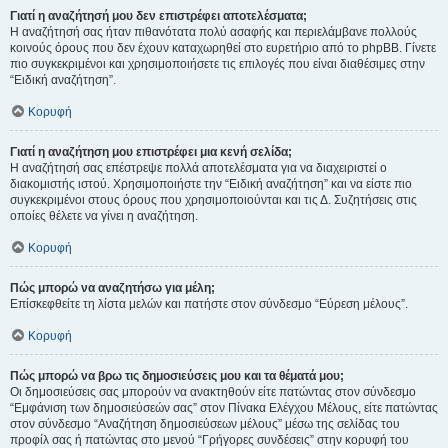
Γιατί η αναζήτησή μου δεν επιστρέφει αποτελέσματα;
Η αναζήτησή σας ήταν πιθανότατα πολύ ασαφής και περιελάμβανε πολλούς
κοινούς όρους που δεν έχουν καταχωρηθεί στο ευρετήριο από το phpBB. Γίνετε
πιο συγκεκριμένοι και χρησιμοποιήσετε τις επιλογές που είναι διαθέσιμες στην
“Ειδική αναζήτηση”.
Κορυφή
Γιατί η αναζήτηση μου επιστρέφει μια κενή σελίδα;
Η αναζήτησή σας επέστρεψε πολλά αποτελέσματα για να διαχειριστεί ο
διακομιστής ιστού. Χρησιμοποιήστε την “Ειδική αναζήτηση” και να είστε πιο
συγκεκριμένοι στους όρους που χρησιμοποιούνται και τις Δ. Συζητήσεις στις
οποίες θέλετε να γίνει η αναζήτηση.
Κορυφή
Πώς μπορώ να αναζητήσω για μέλη;
Επίσκεφθείτε τη λίστα μελών και πατήστε στον σύνδεσμο “Εύρεση μέλους”.
Κορυφή
Πώς μπορώ να βρω τις δημοσιεύσεις μου και τα θέματά μου;
Οι δημοσιεύσεις σας μπορούν να ανακτηθούν είτε πατώντας στον σύνδεσμο
“Εμφάνιση των δημοσιεύσεών σας” στον Πίνακα Ελέγχου Μέλους, είτε πατώντας
στον σύνδεσμο “Αναζήτηση δημοσιεύσεων μέλους” μέσω της σελίδας του
προφίλ σας ή πατώντας στο μενού “Γρήγορες συνδέσεις” στην κορυφή του