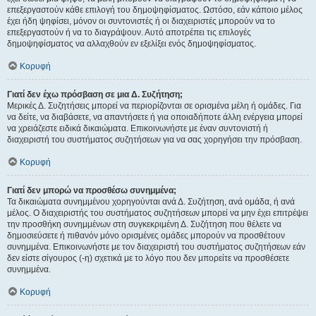
επεξεργαστούν κάθε επιλογή του δημοψηφίσματος. Ωστόσο, εάν κάποιο μέλος
έχει ήδη ψηφίσει, μόνον οι συντονιστές ή οι διαχειριστές μπορούν να το
επεξεργαστούν ή να το διαγράψουν. Αυτό αποτρέπει τις επιλογές
δημοψηφίσματος να αλλαχθούν εν εξελίξει ενός δημοψηφίσματος.
Κορυφή
Γιατί δεν έχω πρόσβαση σε μια Δ. Συζήτηση;
Μερικές Δ. Συζητήσεις μπορεί να περιορίζονται σε ορισμένα μέλη ή ομάδες. Για
να δείτε, να διαβάσετε, να απαντήσετε ή για οποιαδήποτε άλλη ενέργεια μπορεί
να χρειάζεστε ειδικά δικαιώματα. Επικοινωνήστε με έναν συντονιστή ή
διαχειριστή του συστήματος συζητήσεων για να σας χορηγήσει την πρόσβαση.
Κορυφή
Γιατί δεν μπορώ να προσθέσω συνημμένα;
Τα δικαιώματα συνημμένου χορηγούνται ανά Δ. Συζήτηση, ανά ομάδα, ή ανά
μέλος. Ο διαχειριστής του συστήματος συζητήσεων μπορεί να μην έχει επιτρέψει
την προσθήκη συνημμένων στη συγκεκριμένη Δ. Συζήτηση που θέλετε να
δημοσιεύσετε ή πιθανόν μόνο ορισμένες ομάδες μπορούν να προσθέτουν
συνημμένα. Επικοινωνήστε με τον διαχειριστή του συστήματος συζητήσεων εάν
δεν είστε σίγουρος (-η) σχετικά με το λόγο που δεν μπορείτε να προσθέσετε
συνημμένα.
Κορυφή