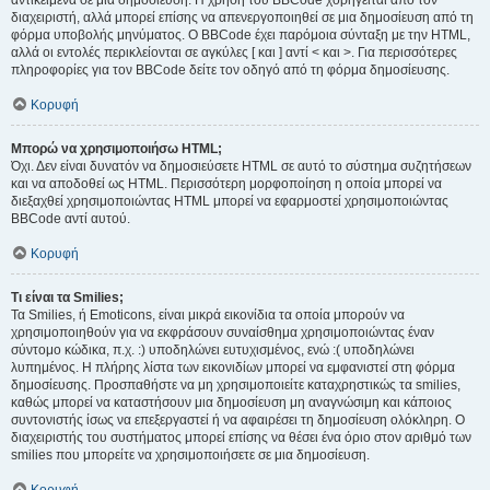
αντικείμενα σε μια δημοσίευση. Η χρήση του BBCode χορηγείται από τον
διαχειριστή, αλλά μπορεί επίσης να απενεργοποιηθεί σε μια δημοσίευση από τη
φόρμα υποβολής μηνύματος. Ο BBCode έχει παρόμοια σύνταξη με την HTML,
αλλά οι εντολές περικλείονται σε αγκύλες [ και ] αντί < και >. Για περισσότερες
πληροφορίες για τον BBCode δείτε τον οδηγό από τη φόρμα δημοσίευσης.
Κορυφή
Μπορώ να χρησιμοποιήσω HTML;
Όχι. Δεν είναι δυνατόν να δημοσιεύσετε HTML σε αυτό το σύστημα συζητήσεων
και να αποδοθεί ως HTML. Περισσότερη μορφοποίηση η οποία μπορεί να
διεξαχθεί χρησιμοποιώντας HTML μπορεί να εφαρμοστεί χρησιμοποιώντας
BBCode αντί αυτού.
Κορυφή
Τι είναι τα Smilies;
Τα Smilies, ή Emoticons, είναι μικρά εικονίδια τα οποία μπορούν να
χρησιμοποιηθούν για να εκφράσουν συναίσθημα χρησιμοποιώντας έναν
σύντομο κώδικα, π.χ. :) υποδηλώνει ευτυχισμένος, ενώ :( υποδηλώνει
λυπημένος. Η πλήρης λίστα των εικονιδίων μπορεί να εμφανιστεί στη φόρμα
δημοσίευσης. Προσπαθήστε να μη χρησιμοποιείτε καταχρηστικώς τα smilies,
καθώς μπορεί να καταστήσουν μια δημοσίευση μη αναγνώσιμη και κάποιος
συντονιστής ίσως να επεξεργαστεί ή να αφαιρέσει τη δημοσίευση ολόκληρη. Ο
διαχειριστής του συστήματος μπορεί επίσης να θέσει ένα όριο στον αριθμό των
smilies που μπορείτε να χρησιμοποιήσετε σε μια δημοσίευση.