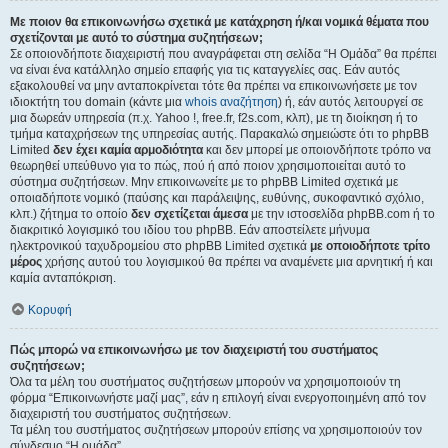
Με ποιον θα επικοινωνήσω σχετικά με κατάχρηση ή/και νομικά θέματα που
σχετίζονται με αυτό το σύστημα συζητήσεων;
Σε οποιονδήποτε διαχειριστή που αναγράφεται στη σελίδα “Η Ομάδα” θα πρέπει
να είναι ένα κατάλληλο σημείο επαφής για τις καταγγελίες σας. Εάν αυτός
εξακολουθεί να μην ανταποκρίνεται τότε θα πρέπει να επικοινωνήσετε με τον
ιδιοκτήτη του domain (κάντε μια
whois αναζήτηση
) ή, εάν αυτός λειτουργεί σε
μια δωρεάν υπηρεσία (π.χ. Yahoo !, free.fr, f2s.com, κλπ), με τη διοίκηση ή το
τμήμα καταχρήσεων της υπηρεσίας αυτής. Παρακαλώ σημειώστε ότι το phpBB
Limited
δεν έχει καμία αρμοδιότητα
και δεν μπορεί με οποιονδήποτε τρόπο να
θεωρηθεί υπεύθυνο για το πώς, πού ή από ποιον χρησιμοποιείται αυτό το
σύστημα συζητήσεων. Μην επικοινωνείτε με το phpBB Limited σχετικά με
οποιαδήποτε νομικό (παύσης και παράλειψης, ευθύνης, συκοφαντικό σχόλιο,
κλπ.) ζήτημα το οποίο
δεν σχετίζεται άμεσα
με την ιστοσελίδα phpBB.com ή το
διακριτικό λογισμικό του ιδίου του phpBB. Εάν αποστείλετε μήνυμα
ηλεκτρονικού ταχυδρομείου στο phpBB Limited σχετικά
με οποιοδήποτε τρίτο
μέρος
χρήσης αυτού του λογισμικού θα πρέπει να αναμένετε μια αρνητική ή και
καμία ανταπόκριση.
Κορυφή
Πώς μπορώ να επικοινωνήσω με τον διαχειριστή του συστήματος
συζητήσεων;
Όλα τα μέλη του συστήματος συζητήσεων μπορούν να χρησιμοποιούν τη
φόρμα “Επικοινωνήστε μαζί μας”, εάν η επιλογή είναι ενεργοποιημένη από τον
διαχειριστή του συστήματος συζητήσεων.
Τα μέλη του συστήματος συζητήσεων μπορούν επίσης να χρησιμοποιούν τον
σύνδεσμο “Η ομάδα”.