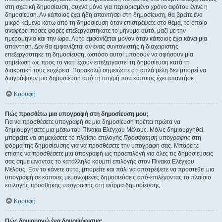
στη σχετική δημοσίευση, συχνά μόνο για περιορισμένο χρόνο αφότου έγινε η
δημοσίευση. Αν κάποιος έχει ήδη απαντήσει στη δημοσίευση, θα βρείτε ένα
μικρό κείμενο κάτω από τη δημοσίευση όταν επιστρέψετε στο θέμα, το οποίο
αναφέρει πόσες φορές επεξεργαστήκατε το μήνυμα αυτό, μαζί με την
ημερομηνία και την ώρα. Αυτό εμφανίζεται μόνον όταν κάποιος έχει κάνει μια
απάντηση. Δεν θα εμφανίζεται αν ένας συντονιστής ή διαχειριστής
επεξεργάστηκε τη δημοσίευση, ωστόσο αυτοί μπορούν να αφήσουν μια
σημείωση ως προς το γιατί έχουν επεξεργαστεί τη δημοσίευση κατά τη
διακριτική τους ευχέρεια. Παρακαλώ σημειώστε ότι απλά μέλη δεν μπορεί να
διαγράψουν μια δημοσίευση από τη στιγμή που κάποιος έχει απαντήσει.
Κορυφή
Πώς προσθέτω μια υπογραφή στη δημοσίευση μου;
Για να προσθέσετε υπογραφή σε μια δημοσίευση πρέπει πρώτα να
δημιουργήσετε μια μέσω του Πίνακα Ελέγχου Μέλους. Μόλις δημιουργηθεί,
μπορείτε να σημειώσετε το πλαίσιο επιλογής
Προσάρτηση υπογραφής
στη
φόρμα της δημοσίευσης για να προσθέσετε την υπογραφή σας. Μπορείτε
επίσης να προσθέσετε μια υπογραφή ως προεπιλογή για όλες τις δημοσιεύσεις
σας σημειώνοντας το κατάλληλο κουμπί επιλογής στον Πίνακα Ελέγχου
Μέλους. Εάν το κάνετε αυτό, μπορείτε και πάλι να αποτρέψετε να προστεθεί μια
υπογραφή σε κάποιες μεμονωμένες δημοσιεύσεις από-επιλέγοντας το πλαίσιο
επιλογής προσθήκης υπογραφής στη φόρμα δημοσίευσης.
Κορυφή
Πώς δημιουργώ ένα δημοψήφισμα;