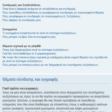
Συνδρομές και Σελιδοδείκτες
Ποια είναι η διαφορά ανάμεσα σε σελιδοδείκτη και συνδρομή;
Πώς προσθέτω σελιδοδείκτες ή εγγράφομαι σε συνδρομές σε συγκεκριμένα θέματα;
Πώς εγγράφομαι σε συνδρομές σε συγκεκριμένες Δ. Συζητήσεις;
Πώς αφαιρώ τις συνδρομές μου;
Συνημμένα
Τι συνημμένα επιτρέπονται σε αυτό το σύστημα συζητήσεων;
Πώς μπορώ να βρω όλα τα συνημμένα μου;
Θέματα σχετικά με το phpBB
Ποιος έχει δημιουργήσει αυτό το σύστημα συζητήσεων;
Γιατί δεν είναι διαθέσιμο το Χ χαρακτηριστικό;
Με ποιον θα επικοινωνήσω σχετικά με κατάχρηση ή/και νομικά θέματα που σχετίζονται
με αυτό το σύστημα συζητήσεων;
Πώς μπορώ να επικοινωνήσω με τον διαχειριστή του συστήματος συζητήσεων;
Θέματα σύνδεσης και εγγραφής
Γιατί πρέπει να εγγραφώ;
Ίσως να μην είναι απαραίτητο, εναπόκειται στον διαχειριστή του συστήματος
συζητήσεων ως προς το αν θα πρέπει να εγγραφείτε προκειμένου να αναρτήσετε
μηνύματα. Ωστόσο, η εγγραφή θα σας δώσει πρόσβαση σε πρόσθετες
υπηρεσίες που δεν είναι διαθέσιμες σε επισκέπτες όπως ο καθορισμός εικόνων
μελών (avatars), προσωπικά μηνύματα, αποστολή και λήψη μηνυμάτων