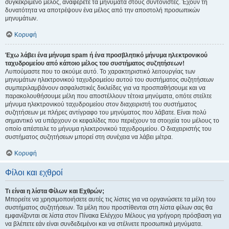
συγκεκριμένο μέλος, αναφέρετε τα μηνύματα στους συντονιστές. Έχουν τη
δυνατότητα να αποτρέψουν ένα μέλος από την αποστολή προσωπικών
μηνυμάτων.
Κορυφή
Έχω λάβει ένα μήνυμα spam ή ένα προσβλητικό μήνυμα ηλεκτρονικού
ταχυδρομείου από κάποιο μέλος του συστήματος συζητήσεων!
Λυπούμαστε που το ακούμε αυτό. Το χαρακτηριστικό λειτουργίας των
μηνυμάτων ηλεκτρονικού ταχυδρομείου αυτού του συστήματος συζητήσεων
συμπεριλαμβάνουν ασφαλιστικές δικλείδες για να προσπαθήσουμε και να
παρακολουθήσουμε μέλη που αποστέλλουν τέτοια μηνύματα, οπότε στείλτε
μήνυμα ηλεκτρονικού ταχυδρομείου στον διαχειριστή του συστήματος
συζητήσεων με πλήρες αντίγραφο του μηνύματος που λάβατε. Είναι πολύ
σημαντικό να υπάρχουν οι κεφαλίδες που περιέχουν τα στοιχεία του μέλους το
οποίο απέστειλε το μήνυμα ηλεκτρονικού ταχυδρομείου. Ο διαχειριστής του
συστήματος συζητήσεων μπορεί στη συνέχεια να λάβει μέτρα.
Κορυφή
Φίλοι και εχθροί
Τι είναι η λίστα Φίλων και Εχθρών;
Μπορείτε να χρησιμοποιήσετε αυτές τις λίστες για να οργανώσετε τα μέλη του
συστήματος συζητήσεων. Τα μέλη που προστίθενται στη λίστα φίλων σας θα
εμφανίζονται σε λίστα στον Πίνακα Ελέγχου Μέλους για γρήγορη πρόσβαση για
να βλέπετε εάν είναι συνδεδεμένοι και να στέλνετε προσωπικά μηνύματα.