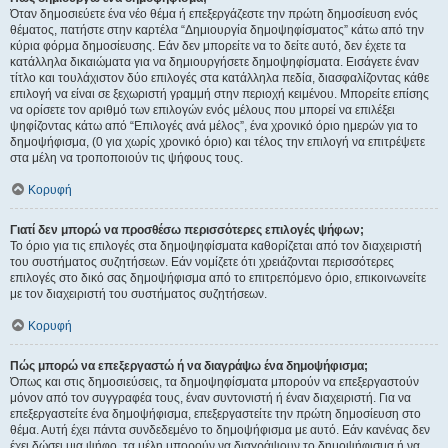
Όταν δημοσιεύετε ένα νέο θέμα ή επεξεργάζεστε την πρώτη δημοσίευση ενός
θέματος, πατήστε στην καρτέλα “Δημιουργία δημοψηφίσματος” κάτω από την
κύρια φόρμα δημοσίευσης. Εάν δεν μπορείτε να το δείτε αυτό, δεν έχετε τα
κατάλληλα δικαιώματα για να δημιουργήσετε δημοψηφίσματα. Εισάγετε έναν
τίτλο και τουλάχιστον δύο επιλογές στα κατάλληλα πεδία, διασφαλίζοντας κάθε
επιλογή να είναι σε ξεχωριστή γραμμή στην περιοχή κειμένου. Μπορείτε επίσης
να ορίσετε τον αριθμό των επιλογών ενός μέλους που μπορεί να επιλέξει
ψηφίζοντας κάτω από “Επιλογές ανά μέλος”, ένα χρονικό όριο ημερών για το
δημοψήφισμα, (0 για χωρίς χρονικό όριο) και τέλος την επιλογή να επιτρέψετε
στα μέλη να τροποποιούν τις ψήφους τους.
Κορυφή
Γιατί δεν μπορώ να προσθέσω περισσότερες επιλογές ψήφων;
Το όριο για τις επιλογές στα δημοψηφίσματα καθορίζεται από τον διαχειριστή
του συστήματος συζητήσεων. Εάν νομίζετε ότι χρειάζονται περισσότερες
επιλογές στο δικό σας δημοψήφισμα από το επιτρεπόμενο όριο, επικοινωνείτε
με τον διαχειριστή του συστήματος συζητήσεων.
Κορυφή
Πώς μπορώ να επεξεργαστώ ή να διαγράψω ένα δημοψήφισμα;
Όπως και στις δημοσιεύσεις, τα δημοψηφίσματα μπορούν να επεξεργαστούν
μόνον από τον συγγραφέα τους, έναν συντονιστή ή έναν διαχειριστή. Για να
επεξεργαστείτε ένα δημοψήφισμα, επεξεργαστείτε την πρώτη δημοσίευση στο
θέμα. Αυτή έχει πάντα συνδεδεμένο το δημοψήφισμα με αυτό. Εάν κανένας δεν
έχει δώσει μια ψήφο, τα μέλη μπορούν να διαγράψουν το δημοψήφισμα ή να