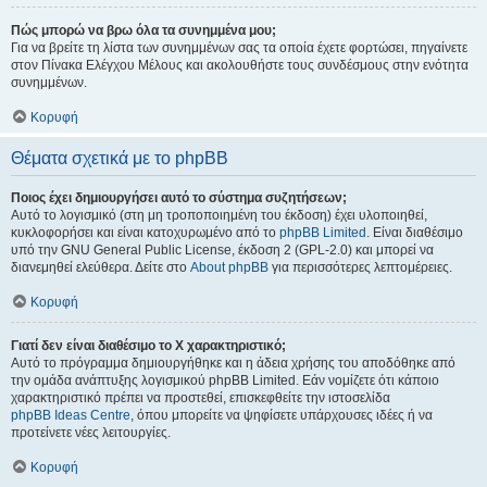
Πώς μπορώ να βρω όλα τα συνημμένα μου;
Για να βρείτε τη λίστα των συνημμένων σας τα οποία έχετε φορτώσει, πηγαίνετε
στον Πίνακα Ελέγχου Μέλους και ακολουθήστε τους συνδέσμους στην ενότητα
συνημμένων.
Κορυφή
Θέματα σχετικά με το phpBB
Ποιος έχει δημιουργήσει αυτό το σύστημα συζητήσεων;
Αυτό το λογισμικό (στη μη τροποποιημένη του έκδοση) έχει υλοποιηθεί,
κυκλοφορήσει και είναι κατοχυρωμένο από το
phpBB Limited
. Είναι διαθέσιμο
υπό την GNU General Public License, έκδοση 2 (GPL-2.0) και μπορεί να
διανεμηθεί ελεύθερα. Δείτε στο
About phpBB
για περισσότερες λεπτομέρειες.
Κορυφή
Γιατί δεν είναι διαθέσιμο το Χ χαρακτηριστικό;
Αυτό το πρόγραμμα δημιουργήθηκε και η άδεια χρήσης του αποδόθηκε από
την ομάδα ανάπτυξης λογισμικού phpBB Limited. Εάν νομίζετε ότι κάποιο
χαρακτηριστικό πρέπει να προστεθεί, επισκεφθείτε την ιστοσελίδα
phpBB Ideas Centre
, όπου μπορείτε να ψηφίσετε υπάρχουσες ιδέες ή να
προτείνετε νέες λειτουργίες.
Κορυφή