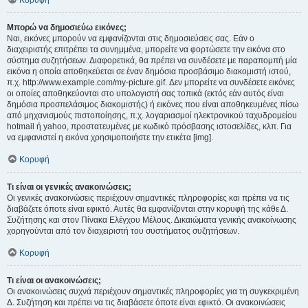
Κορυφή
Μπορώ να δημοσιεύω εικόνες;
Ναι, εικόνες μπορούν να εμφανίζονται στις δημοσιεύσεις σας. Εάν ο
διαχειριστής επιτρέπει τα συνημμένα, μπορείτε να φορτώσετε την εικόνα στο
σύστημα συζητήσεων. Διαφορετικά, θα πρέπει να συνδέσετε με παραπομπή μία
εικόνα η οποία αποθηκεύεται σε έναν δημόσια προσβάσιμο διακομιστή ιστού,
π.χ. http://www.example.com/my-picture.gif. Δεν μπορείτε να συνδέσετε εικόνες
οι οποίες αποθηκεύονται στο υπολογιστή σας τοπικά (εκτός εάν αυτός είναι
δημόσια προσπελάσιμος διακομιστής) ή εικόνες που είναι αποθηκευμένες πίσω
από μηχανισμούς πιστοποίησης, π.χ. λογαριασμοί ηλεκτρονικού ταχυδρομείου
hotmail ή yahoo, προστατευμένες με κωδικό πρόσβασης ιστοσελίδες, κλπ. Για
να εμφανιστεί η εικόνα χρησιμοποιήστε την ετικέτα [img].
Κορυφή
Τι είναι οι γενικές ανακοινώσεις;
Οι γενικές ανακοινώσεις περιέχουν σημαντικές πληροφορίες και πρέπει να τις
διαβάζετε όποτε είναι εφικτό. Αυτές θα εμφανίζονται στην κορυφή της κάθε Δ.
Συζήτησης και στον Πίνακα Ελέγχου Μέλους. Δικαιώματα γενικής ανακοίνωσης
χορηγούνται από τον διαχειριστή του συστήματος συζητήσεων.
Κορυφή
Τι είναι οι ανακοινώσεις;
Οι ανακοινώσεις συχνά περιέχουν σημαντικές πληροφορίες για τη συγκεκριμένη
Δ. Συζήτηση και πρέπει να τις διαβάσετε όποτε είναι εφικτό. Οι ανακοινώσεις