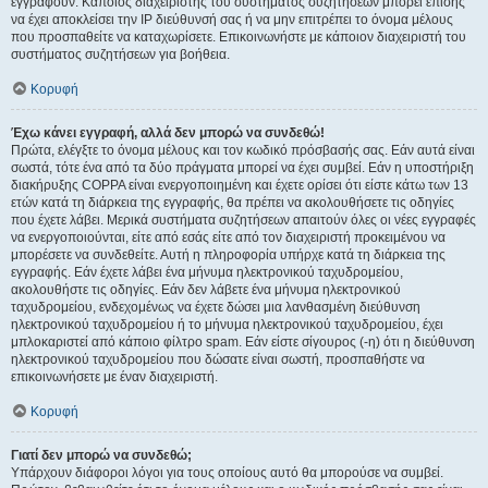
εγγραφούν. Κάποιος διαχειριστής του συστήματος συζητήσεων μπορεί επίσης
να έχει αποκλείσει την IP διεύθυνσή σας ή να μην επιτρέπει το όνομα μέλους
που προσπαθείτε να καταχωρίσετε. Επικοινωνήστε με κάποιον διαχειριστή του
συστήματος συζητήσεων για βοήθεια.
Κορυφή
Έχω κάνει εγγραφή, αλλά δεν μπορώ να συνδεθώ!
Πρώτα, ελέγξτε το όνομα μέλους και τον κωδικό πρόσβασής σας. Εάν αυτά είναι
σωστά, τότε ένα από τα δύο πράγματα μπορεί να έχει συμβεί. Εάν η υποστήριξη
διακήρυξης COPPA είναι ενεργοποιημένη και έχετε ορίσει ότι είστε κάτω των 13
ετών κατά τη διάρκεια της εγγραφής, θα πρέπει να ακολουθήσετε τις οδηγίες
που έχετε λάβει. Μερικά συστήματα συζητήσεων απαιτούν όλες οι νέες εγγραφές
να ενεργοποιούνται, είτε από εσάς είτε από τον διαχειριστή προκειμένου να
μπορέσετε να συνδεθείτε. Αυτή η πληροφορία υπήρχε κατά τη διάρκεια της
εγγραφής. Εάν έχετε λάβει ένα μήνυμα ηλεκτρονικού ταχυδρομείου,
ακολουθήστε τις οδηγίες. Εάν δεν λάβετε ένα μήνυμα ηλεκτρονικού
ταχυδρομείου, ενδεχομένως να έχετε δώσει μια λανθασμένη διεύθυνση
ηλεκτρονικού ταχυδρομείου ή το μήνυμα ηλεκτρονικού ταχυδρομείου, έχει
μπλοκαριστεί από κάποιο φίλτρο spam. Εάν είστε σίγουρος (-η) ότι η διεύθυνση
ηλεκτρονικού ταχυδρομείου που δώσατε είναι σωστή, προσπαθήστε να
επικοινωνήσετε με έναν διαχειριστή.
Κορυφή
Γιατί δεν μπορώ να συνδεθώ;
Υπάρχουν διάφοροι λόγοι για τους οποίους αυτό θα μπορούσε να συμβεί.