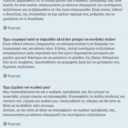
Πρώτον, βεβαιωθείτε ότι το όνομα μέλους και ο κωδικός πρόσβασής σας είναι
σωστά. Αν είναι σωστά, επικοινωνήστε με κάποιον διαχειριστή του συστήματος
συζητήσεων για να βεβαιωθείτε ότι δεν έχετε απαγορευθεί. Είναι επίσης πιθανό
ο ιδιοκτήτης της ιστοσελίδας να έχει κάποιο σφάλμα στις ρυθμίσεις και να
χρειάζεται να το διορθώσει.
Κορυφή
Έχω εγγραφεί κατά το παρελθόν αλλά δεν μπορώ να συνδεθώ πλέον!
Είναι πιθανό κάποιος διαχειριστής να απενεργοποίησε ή να διέγραψε τον
λογαριασμό σας για κάποιο λόγο. Επίσης, πολλά συστήματα συζητήσεων
απομακρύνουν μέλη περιοδικά που δεν έχουν δημοσιεύσει μηνύματα για
μεγάλο χρονικό διάστημα για να μειώσουν το μέγεθος της βάσης δεδομένων.
Εάν αυτό συμβαίνει, προσπαθήστε να εγγραφείτε ξανά και να εμπλακείτε στις
δημόσιες συζητήσεις.
Κορυφή
Έχω ξεχάσει τον κωδικό μου!
Μην πανικοβάλλεστε! Αν και ο κωδικός πρόσβασής σας δεν μπορεί να
ανακτηθεί, μπορεί εύκολα να επαναφερθεί. Επισκεφθείτε τη σελίδα σύνδεσης και
πατήστε στο
Ξέχασα τον κωδικό μου
. Ακολουθήστε τις οδηγίες και θα είστε σε
θέση να συνδεθείτε πάλι σύντομα.
Ωστόσο, αν δεν είστε σε θέση να επαναφέρετε τον κωδικό πρόσβασής σας,
επικοινωνήστε με κάποιον διαχειριστή του συστήματος συζητήσεων.
Κορυφή