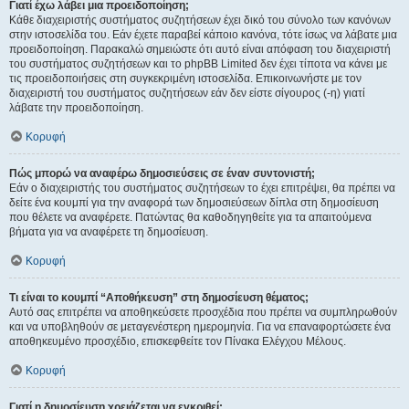
Γιατί έχω λάβει μια προειδοποίηση;
Κάθε διαχειριστής συστήματος συζητήσεων έχει δικό του σύνολο των κανόνων
στην ιστοσελίδα του. Εάν έχετε παραβεί κάποιο κανόνα, τότε ίσως να λάβατε μια
προειδοποίηση. Παρακαλώ σημειώστε ότι αυτό είναι απόφαση του διαχειριστή
του συστήματος συζητήσεων και το phpBB Limited δεν έχει τίποτα να κάνει με
τις προειδοποιήσεις στη συγκεκριμένη ιστοσελίδα. Επικοινωνήστε με τον
διαχειριστή του συστήματος συζητήσεων εάν δεν είστε σίγουρος (-η) γιατί
λάβατε την προειδοποίηση.
Κορυφή
Πώς μπορώ να αναφέρω δημοσιεύσεις σε έναν συντονιστή;
Εάν ο διαχειριστής του συστήματος συζητήσεων το έχει επιτρέψει, θα πρέπει να
δείτε ένα κουμπί για την αναφορά των δημοσιεύσεων δίπλα στη δημοσίευση
που θέλετε να αναφέρετε. Πατώντας θα καθοδηγηθείτε για τα απαιτούμενα
βήματα για να αναφέρετε τη δημοσίευση.
Κορυφή
Τι είναι το κουμπί “Αποθήκευση” στη δημοσίευση θέματος;
Αυτό σας επιτρέπει να αποθηκεύσετε προσχέδια που πρέπει να συμπληρωθούν
και να υποβληθούν σε μεταγενέστερη ημερομηνία. Για να επαναφορτώσετε ένα
αποθηκευμένο προσχέδιο, επισκεφθείτε τον Πίνακα Ελέγχου Μέλους.
Κορυφή
Γιατί η δημοσίευση χρειάζεται να εγκριθεί;