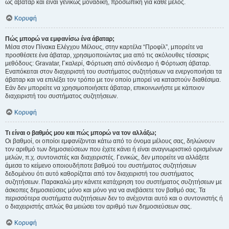
ως άβαταρ και είναι γενικώς μοναδική, προσωπική για κάθε μέλος.
Κορυφή
Πώς μπορώ να εμφανίσω ένα άβαταρ;
Μέσα στον Πίνακα Ελέγχου Μέλους, στην καρτέλα “Προφίλ”, μπορείτε να
προσθέσετε ένα άβαταρ, χρησιμοποιώντας μια από τις ακόλουθες τέσσερις
μεθόδους: Gravatar, Γκαλερί, Φόρτωση από σύνδεσμο ή Φόρτωση άβαταρ.
Εναπόκειται στον διαχειριστή του συστήματος συζητήσεων να ενεργοποιήσει τα
άβαταρ και να επιλέξει τον τρόπο με τον οποίο μπορεί να καταστούν διαθέσιμα.
Εάν δεν μπορείτε να χρησιμοποιήσετε άβαταρ, επικοινωνήστε με κάποιον
διαχειριστή του συστήματος συζητήσεων.
Κορυφή
Τι είναι ο βαθμός μου και πώς μπορώ να τον αλλάξω;
Οι βαθμοί, οι οποίοι εμφανίζονται κάτω από το όνομα μέλους σας, δηλώνουν
τον αριθμό των δημοσιεύσεων που έχετε κάνει ή είναι αναγνωριστικό ορισμένων
μελών, π.χ. συντονιστές και διαχειριστές. Γενικώς, δεν μπορείτε να αλλάξετε
άμεσα το κείμενο οποιουδήποτε βαθμού του συστήματος συζητήσεων
δεδομένου ότι αυτό καθορίζεται από τον διαχειριστή του συστήματος
συζητήσεων. Παρακαλώ μην κάνετε κατάχρηση του συστήματος συζητήσεων με
άσκοπες δημοσιεύσεις μόνο και μόνο για να ανεβάσετε τον βαθμό σας. Τα
περισσότερα συστήματα συζητήσεων δεν το ανέχονται αυτό και ο συντονιστής ή
ο διαχειριστής απλώς θα μειώσει τον αριθμό των δημοσιεύσεων σας.
Κορυφή