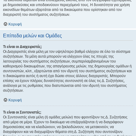
Τα εικονίδια θεμάτων είναι επιλεγμένες εικόνες από τον συγγραφέα σχετιζόμενες
με δημοσιεύσεις και υποδεικνύουν περιεχόμενό τους. Η δυνατότητα για χρήση
εικονιδίων θεμάτων εξαρτάται από τα δικαιώματα που ορίστηκαν από τον
διαχειριστή του συστήματος συζητήσεων.
Κορυφή
Επίπεδα μελών και Ομάδες
Τι είναι οι Διαχειριστές;
Οι Διαχειριστές είναι μέλη με τον υψηλότερο βαθμό ελέγχου σε όλο το σύστημα
συζητήσεων. Τα μέλη αυτά μπορούν να ελέγχουν όλες τις πτυχές της
λειτουργίας του συστήματος συζητήσεων, συμπεριλαμβανομένων του
καθορισμού δικαιωμάτων, της απαγόρευσης μελών, της δημιουργίας ομάδων ή
συντονιστών, κλπ., εξαρτώνται από τον ιδρυτή του συστήματος συζητήσεων και
τι δικαιώματα αυτός ή αυτή έχει δώσει στους άλλους διαχειριστές. Μπορούν
επίσης να έχουν πλήρεις δυνατότητες συντονιστή σε όλες τις Δ. Συζητήσεις,
ανάλογα με τις ρυθμίσεις που διατυπώνεται από τον ιδρυτή του συστήματος
συζητήσεων.
Κορυφή
Τι είναι οι Συντονιστές;
Οι Συντονιστές είναι μέλη (ή ομάδες μελών) που φροντίζουν τις Δ. Συζητήσεις
από μέρα σε μέρα. Έχουν το δικαίωμα να επεξεργάζονται ή να διαγράφουν
δημοσιεύσεις και να κλειδώνουν, να ξεκλειδώνουν, να μετακινούν, να
διαγράφουν και να διαχωρίζουν θέματα στη Δ. Συζήτηση που συντονίζουν.