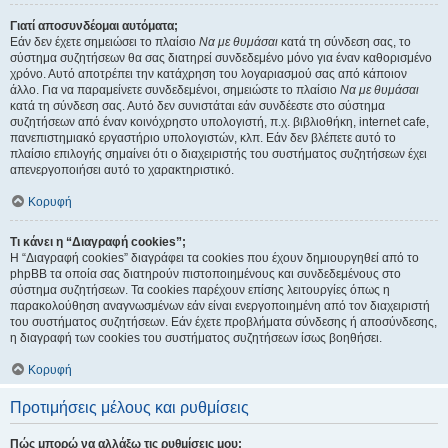
Γιατί αποσυνδέομαι αυτόματα;
Εάν δεν έχετε σημειώσει το πλαίσιο
Να με θυμάσαι
κατά τη σύνδεση σας, το
σύστημα συζητήσεων θα σας διατηρεί συνδεδεμένο μόνο για έναν καθορισμένο
χρόνο. Αυτό αποτρέπει την κατάχρηση του λογαριασμού σας από κάποιον
άλλο. Για να παραμείνετε συνδεδεμένοι, σημειώστε το πλαίσιο
Να με θυμάσαι
κατά τη σύνδεση σας. Αυτό δεν συνιστάται εάν συνδέεστε στο σύστημα
συζητήσεων από έναν κοινόχρηστο υπολογιστή, π.χ. βιβλιοθήκη, internet cafe,
πανεπιστημιακό εργαστήριο υπολογιστών, κλπ. Εάν δεν βλέπετε αυτό το
πλαίσιο επιλογής σημαίνει ότι ο διαχειριστής του συστήματος συζητήσεων έχει
απενεργοποιήσει αυτό το χαρακτηριστικό.
Κορυφή
Τι κάνει η “Διαγραφή cookies”;
Η “Διαγραφή cookies” διαγράφει τα cookies που έχουν δημιουργηθεί από το
phpBB τα οποία σας διατηρούν πιστοποιημένους και συνδεδεμένους στο
σύστημα συζητήσεων. Τα cookies παρέχουν επίσης λειτουργίες όπως η
παρακολούθηση αναγνωσμένων εάν είναι ενεργοποιημένη από τον διαχειριστή
του συστήματος συζητήσεων. Εάν έχετε προβλήματα σύνδεσης ή αποσύνδεσης,
η διαγραφή των cookies του συστήματος συζητήσεων ίσως βοηθήσει.
Κορυφή
Προτιμήσεις μέλους και ρυθμίσεις
Πώς μπορώ να αλλάξω τις ρυθμίσεις μου;