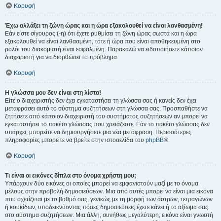
Κορυφή
Έχω αλλάξει τη ζώνη ώρας και η ώρα εξακολουθεί να είναι λανθασμένη!
Εάν είστε σίγουρος (-η) ότι έχετε ρυθμίσει τη ζώνη ώρας σωστά και η ώρα
εξακολουθεί να είναι λανθασμένη, τότε ή ώρα που είναι αποθηκευμένη στο
ρολόι του διακομιστή είναι εσφαλμένη. Παρακαλώ να ειδοποιήσετε κάποιον
διαχειριστή για να διορθώσει το πρόβλημα.
Κορυφή
Η γλώσσα μου δεν είναι στη λίστα!
Είτε ο διαχειριστής δεν έχει εγκαταστήσει τη γλώσσα σας ή κανείς δεν έχει
μεταφράσει αυτό το σύστημα συζητήσεων στη γλώσσα σας. Προσπαθήστε να
ζητήσετε από κάποιον διαχειριστή του συστήματος συζητήσεων αν μπορεί να
εγκαταστήσει το πακέτο γλώσσας που χρειάζεστε. Εάν το πακέτο γλώσσας δεν
υπάρχει, μπορείτε να δημιουργήσετε μια νέα μετάφραση. Περισσότερες
πληροφορίες μπορείτε να βρείτε στην ιστοσελίδα του
phpBB
®.
Κορυφή
Τι είναι οι εικόνες δίπλα στο όνομα χρήστη μου;
Υπάρχουν δύο εικόνες οι οποίες μπορεί να εμφανιστούν μαζί με το όνομα
μέλους στην προβολή δημοσιεύσεων. Μια από αυτές μπορεί να είναι μια εικόνα
που σχετίζεται με το βαθμό σας, γενικώς με τη μορφή των άστρων, τετραγώνων
ή κουκίδων, υποδεικνύοντας πόσες δημοσιεύσεις έχετε κάνει ή το αξίωμα σας
στο σύστημα συζητήσεων. Μια άλλη, συνήθως μεγαλύτερη, εικόνα είναι γνωστή