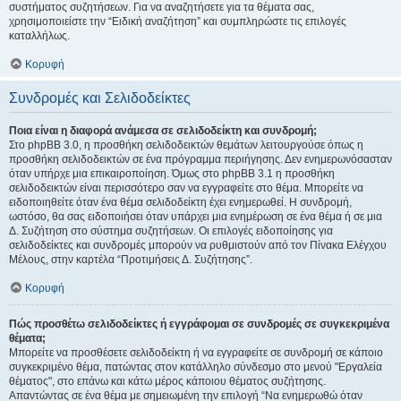
συστήματος συζητήσεων. Για να αναζητήσετε για τα θέματα σας,
χρησιμοποιείστε την “Ειδική αναζήτηση” και συμπληρώστε τις επιλογές
καταλλήλως.
Κορυφή
Συνδρομές και Σελιδοδείκτες
Ποια είναι η διαφορά ανάμεσα σε σελιδοδείκτη και συνδρομή;
Στο phpBB 3.0, η προσθήκη σελιδοδεικτών θεμάτων λειτουργούσε όπως η
προσθήκη σελιδοδεικτών σε ένα πρόγραμμα περιήγησης. Δεν ενημερωνόσασταν
όταν υπήρχε μια επικαιροποίηση. Όμως στο phpBB 3.1 η προσθήκη
σελιδοδεικτών είναι περισσότερο σαν να εγγραφείτε στο θέμα. Μπορείτε να
ειδοποιηθείτε όταν ένα θέμα σελιδοδείκτη έχει ενημερωθεί. Η συνδρομή,
ωστόσο, θα σας ειδοποιήσει όταν υπάρχει μια ενημέρωση σε ένα θέμα ή σε μια
Δ. Συζήτηση στο σύστημα συζητήσεων. Οι επιλογές ειδοποίησης για
σελιδοδείκτες και συνδρομές μπορούν να ρυθμιστούν από τον Πίνακα Ελέγχου
Μέλους, στην καρτέλα “Προτιμήσεις Δ. Συζήτησης”.
Κορυφή
Πώς προσθέτω σελιδοδείκτες ή εγγράφομαι σε συνδρομές σε συγκεκριμένα
θέματα;
Μπορείτε να προσθέσετε σελιδοδείκτη ή να εγγραφείτε σε συνδρομή σε κάποιο
συγκεκριμένο θέμα, πατώντας στον κατάλληλο σύνδεσμο στο μενού "Εργαλεία
θέματος", στο επάνω και κάτω μέρος κάποιου θέματος συζήτησης.
Απαντώντας σε ένα θέμα με σημειωμένη την επιλογή “Να ενημερωθώ όταν