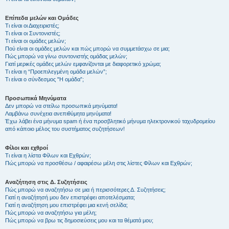
Επίπεδα μελών και Ομάδες
Τι είναι οι Διαχειριστές;
Τι είναι οι Συντονιστές;
Τι είναι οι ομάδες μελών;
Πού είναι οι ομάδες μελών και πώς μπορώ να συμμετάσχω σε μια;
Πώς μπορώ να γίνω συντονιστής ομάδας μελών;
Γιατί μερικές ομάδες μελών εμφανίζονται με διαφορετικό χρώμα;
Τι είναι η “Προεπιλεγμένη ομάδα μελών”;
Τι είναι ο σύνδεσμος "Η ομάδα”;
Προσωπικά Μηνύματα
Δεν μπορώ να στείλω προσωπικά μηνύματα!
Λαμβάνω συνέχεια ανεπιθύμητα μηνύματα!
Έχω λάβει ένα μήνυμα spam ή ένα προσβλητικό μήνυμα ηλεκτρονικού ταχυδρομείου
από κάποιο μέλος του συστήματος συζητήσεων!
Φίλοι και εχθροί
Τι είναι η λίστα Φίλων και Εχθρών;
Πώς μπορώ να προσθέσω / αφαιρέσω μέλη στις λίστες Φίλων και Εχθρών;
Αναζήτηση στις Δ. Συζητήσεις
Πώς μπορώ να αναζητήσω σε μια ή περισσότερες Δ. Συζητήσεις;
Γιατί η αναζήτησή μου δεν επιστρέφει αποτελέσματα;
Γιατί η αναζήτηση μου επιστρέφει μια κενή σελίδα;
Πώς μπορώ να αναζητήσω για μέλη;
Πώς μπορώ να βρω τις δημοσιεύσεις μου και τα θέματά μου;