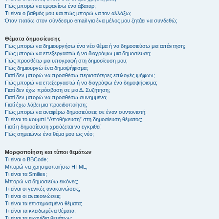
Πώς μπορώ να εμφανίσω ένα άβαταρ;
Τι είναι ο βαθμός μου και πώς μπορώ να τον αλλάξω;
Όταν πατάω στον σύνδεσμο email για ένα μέλος μου ζητάει να συνδεθώ;
Θέματα δημοσίευσης
Πώς μπορώ να δημιουργήσω ένα νέο θέμα ή να δημοσιεύσω μια απάντηση;
Πώς μπορώ να επεξεργαστώ ή να διαγράψω μια δημοσίευση;
Πώς προσθέτω μια υπογραφή στη δημοσίευση μου;
Πώς δημιουργώ ένα δημοψήφισμα;
Γιατί δεν μπορώ να προσθέσω περισσότερες επιλογές ψήφων;
Πώς μπορώ να επεξεργαστώ ή να διαγράψω ένα δημοψήφισμα;
Γιατί δεν έχω πρόσβαση σε μια Δ. Συζήτηση;
Γιατί δεν μπορώ να προσθέσω συνημμένα;
Γιατί έχω λάβει μια προειδοποίηση;
Πώς μπορώ να αναφέρω δημοσιεύσεις σε έναν συντονιστή;
Τι είναι το κουμπί “Αποθήκευση” στη δημοσίευση θέματος;
Γιατί η δημοσίευση χρειάζεται να εγκριθεί;
Πώς σημειώνω ένα θέμα μου ως νέο;
Μορφοποίηση και τύποι θεμάτων
Τι είναι ο BBCode;
Μπορώ να χρησιμοποιήσω HTML;
Τι είναι τα Smilies;
Μπορώ να δημοσιεύω εικόνες;
Τι είναι οι γενικές ανακοινώσεις;
Τι είναι οι ανακοινώσεις;
Τι είναι τα επισημασμένα θέματα;
Τι είναι τα κλειδωμένα θέματα;
Τι είναι τα εικονίδια θεμάτων;