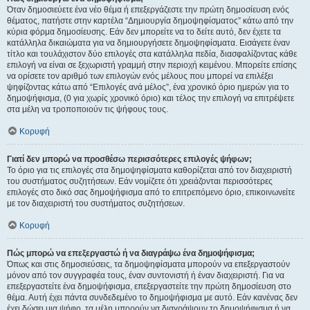
Όταν δημοσιεύετε ένα νέο θέμα ή επεξεργάζεστε την πρώτη δημοσίευση ενός
θέματος, πατήστε στην καρτέλα “Δημιουργία δημοψηφίσματος” κάτω από την
κύρια φόρμα δημοσίευσης. Εάν δεν μπορείτε να το δείτε αυτό, δεν έχετε τα
κατάλληλα δικαιώματα για να δημιουργήσετε δημοψηφίσματα. Εισάγετε έναν
τίτλο και τουλάχιστον δύο επιλογές στα κατάλληλα πεδία, διασφαλίζοντας κάθε
επιλογή να είναι σε ξεχωριστή γραμμή στην περιοχή κειμένου. Μπορείτε επίσης
να ορίσετε τον αριθμό των επιλογών ενός μέλους που μπορεί να επιλέξει
ψηφίζοντας κάτω από “Επιλογές ανά μέλος”, ένα χρονικό όριο ημερών για το
δημοψήφισμα, (0 για χωρίς χρονικό όριο) και τέλος την επιλογή να επιτρέψετε
στα μέλη να τροποποιούν τις ψήφους τους.
Κορυφή
Γιατί δεν μπορώ να προσθέσω περισσότερες επιλογές ψήφων;
Το όριο για τις επιλογές στα δημοψηφίσματα καθορίζεται από τον διαχειριστή
του συστήματος συζητήσεων. Εάν νομίζετε ότι χρειάζονται περισσότερες
επιλογές στο δικό σας δημοψήφισμα από το επιτρεπόμενο όριο, επικοινωνείτε
με τον διαχειριστή του συστήματος συζητήσεων.
Κορυφή
Πώς μπορώ να επεξεργαστώ ή να διαγράψω ένα δημοψήφισμα;
Όπως και στις δημοσιεύσεις, τα δημοψηφίσματα μπορούν να επεξεργαστούν
μόνον από τον συγγραφέα τους, έναν συντονιστή ή έναν διαχειριστή. Για να
επεξεργαστείτε ένα δημοψήφισμα, επεξεργαστείτε την πρώτη δημοσίευση στο
θέμα. Αυτή έχει πάντα συνδεδεμένο το δημοψήφισμα με αυτό. Εάν κανένας δεν
έχει δώσει μια ψήφο, τα μέλη μπορούν να διαγράψουν το δημοψήφισμα ή να