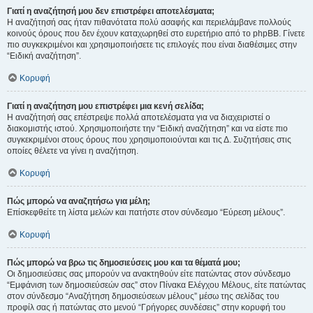
Γιατί η αναζήτησή μου δεν επιστρέφει αποτελέσματα;
Η αναζήτησή σας ήταν πιθανότατα πολύ ασαφής και περιελάμβανε πολλούς
κοινούς όρους που δεν έχουν καταχωρηθεί στο ευρετήριο από το phpBB. Γίνετε
πιο συγκεκριμένοι και χρησιμοποιήσετε τις επιλογές που είναι διαθέσιμες στην
“Ειδική αναζήτηση”.
Κορυφή
Γιατί η αναζήτηση μου επιστρέφει μια κενή σελίδα;
Η αναζήτησή σας επέστρεψε πολλά αποτελέσματα για να διαχειριστεί ο
διακομιστής ιστού. Χρησιμοποιήστε την “Ειδική αναζήτηση” και να είστε πιο
συγκεκριμένοι στους όρους που χρησιμοποιούνται και τις Δ. Συζητήσεις στις
οποίες θέλετε να γίνει η αναζήτηση.
Κορυφή
Πώς μπορώ να αναζητήσω για μέλη;
Επίσκεφθείτε τη λίστα μελών και πατήστε στον σύνδεσμο “Εύρεση μέλους”.
Κορυφή
Πώς μπορώ να βρω τις δημοσιεύσεις μου και τα θέματά μου;
Οι δημοσιεύσεις σας μπορούν να ανακτηθούν είτε πατώντας στον σύνδεσμο
“Εμφάνιση των δημοσιεύσεών σας” στον Πίνακα Ελέγχου Μέλους, είτε πατώντας
στον σύνδεσμο “Αναζήτηση δημοσιεύσεων μέλους” μέσω της σελίδας του
προφίλ σας ή πατώντας στο μενού “Γρήγορες συνδέσεις” στην κορυφή του