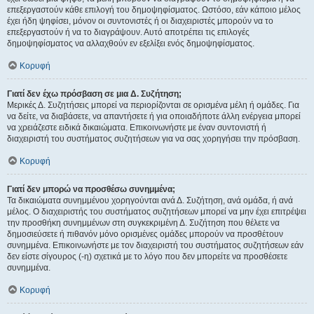
επεξεργαστούν κάθε επιλογή του δημοψηφίσματος. Ωστόσο, εάν κάποιο μέλος
έχει ήδη ψηφίσει, μόνον οι συντονιστές ή οι διαχειριστές μπορούν να το
επεξεργαστούν ή να το διαγράψουν. Αυτό αποτρέπει τις επιλογές
δημοψηφίσματος να αλλαχθούν εν εξελίξει ενός δημοψηφίσματος.
Κορυφή
Γιατί δεν έχω πρόσβαση σε μια Δ. Συζήτηση;
Μερικές Δ. Συζητήσεις μπορεί να περιορίζονται σε ορισμένα μέλη ή ομάδες. Για
να δείτε, να διαβάσετε, να απαντήσετε ή για οποιαδήποτε άλλη ενέργεια μπορεί
να χρειάζεστε ειδικά δικαιώματα. Επικοινωνήστε με έναν συντονιστή ή
διαχειριστή του συστήματος συζητήσεων για να σας χορηγήσει την πρόσβαση.
Κορυφή
Γιατί δεν μπορώ να προσθέσω συνημμένα;
Τα δικαιώματα συνημμένου χορηγούνται ανά Δ. Συζήτηση, ανά ομάδα, ή ανά
μέλος. Ο διαχειριστής του συστήματος συζητήσεων μπορεί να μην έχει επιτρέψει
την προσθήκη συνημμένων στη συγκεκριμένη Δ. Συζήτηση που θέλετε να
δημοσιεύσετε ή πιθανόν μόνο ορισμένες ομάδες μπορούν να προσθέτουν
συνημμένα. Επικοινωνήστε με τον διαχειριστή του συστήματος συζητήσεων εάν
δεν είστε σίγουρος (-η) σχετικά με το λόγο που δεν μπορείτε να προσθέσετε
συνημμένα.
Κορυφή