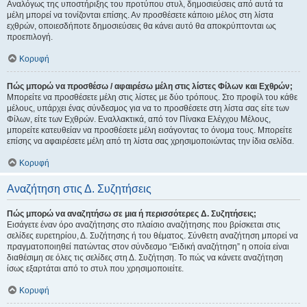
Αναλόγως της υποστήριξης του προτύπου στυλ, δημοσιεύσεις από αυτά τα
μέλη μπορεί να τονίζονται επίσης. Αν προσθέσετε κάποιο μέλος στη λίστα
εχθρών, οποιεσδήποτε δημοσιεύσεις θα κάνει αυτό θα αποκρύπτονται ως
προεπιλογή.
Κορυφή
Πώς μπορώ να προσθέσω / αφαιρέσω μέλη στις λίστες Φίλων και Εχθρών;
Μπορείτε να προσθέσετε μέλη στις λίστες με δύο τρόπους. Στο προφίλ του κάθε
μέλους, υπάρχει ένας σύνδεσμος για να το προσθέσετε στη λίστα σας είτε των
Φίλων, είτε των Εχθρών. Εναλλακτικά, από τον Πίνακα Ελέγχου Μέλους,
μπορείτε κατευθείαν να προσθέσετε μέλη εισάγοντας το όνομα τους. Μπορείτε
επίσης να αφαιρέσετε μέλη από τη λίστα σας χρησιμοποιώντας την ίδια σελίδα.
Κορυφή
Αναζήτηση στις Δ. Συζητήσεις
Πώς μπορώ να αναζητήσω σε μια ή περισσότερες Δ. Συζητήσεις;
Εισάγετε έναν όρο αναζήτησης στο πλαίσιο αναζήτησης που βρίσκεται στις
σελίδες ευρετηρίου, Δ. Συζήτησης ή του θέματος. Σύνθετη αναζήτηση μπορεί να
πραγματοποιηθεί πατώντας στον σύνδεσμο “Ειδική αναζήτηση” η οποία είναι
διαθέσιμη σε όλες τις σελίδες στη Δ. Συζήτηση. Το πώς να κάνετε αναζήτηση
ίσως εξαρτάται από το στυλ που χρησιμοποιείτε.
Κορυφή