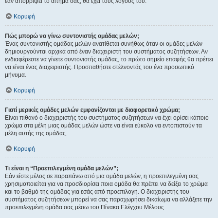
εάν απορρίψει το αίτημα σας, θα έχει τους λόγους του.
Κορυφή
Πώς μπορώ να γίνω συντονιστής ομάδας μελών;
Ένας συντονιστής ομάδας μελών ανατίθεται συνήθως όταν οι ομάδες μελών
δημιουργούνται αρχικά από έναν διαχειριστή του συστήματος συζητήσεων. Αν
ενδιαφέρεστε να γίνετε συντονιστής ομάδας, το πρώτο σημείο επαφής θα πρέπει
να είναι ένας διαχειριστής. Προσπαθήστε στέλνοντάς του ένα προσωπικό
μήνυμα.
Κορυφή
Γιατί μερικές ομάδες μελών εμφανίζονται με διαφορετικό χρώμα;
Είναι πιθανό ο διαχειριστής του συστήματος συζητήσεων να έχει ορίσει κάποιο
χρώμα στα μέλη μιας ομάδας μελών ώστε να είναι εύκολο να εντοπιστούν τα
μέλη αυτής της ομάδας.
Κορυφή
Τι είναι η “Προεπιλεγμένη ομάδα μελών”;
Εάν είστε μέλος σε παραπάνω από μια ομάδα μελών, η προεπιλεγμένη σας
χρησιμοποιείται για να προσδιορίσει ποια ομάδα θα πρέπει να δείξει το χρώμα
και το βαθμό της ομάδας για εσάς από προεπιλογή. Ο διαχειριστής του
συστήματος συζητήσεων μπορεί να σας παραχωρήσει δικαίωμα να αλλάξετε την
προεπιλεγμένη ομάδα σας μέσω του Πίνακα Ελέγχου Μέλους.