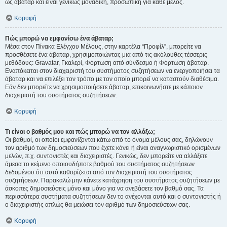
ως άβαταρ και είναι γενικώς μοναδική, προσωπική για κάθε μέλος.
Κορυφή
Πώς μπορώ να εμφανίσω ένα άβαταρ;
Μέσα στον Πίνακα Ελέγχου Μέλους, στην καρτέλα “Προφίλ”, μπορείτε να
προσθέσετε ένα άβαταρ, χρησιμοποιώντας μια από τις ακόλουθες τέσσερις
μεθόδους: Gravatar, Γκαλερί, Φόρτωση από σύνδεσμο ή Φόρτωση άβαταρ.
Εναπόκειται στον διαχειριστή του συστήματος συζητήσεων να ενεργοποιήσει τα
άβαταρ και να επιλέξει τον τρόπο με τον οποίο μπορεί να καταστούν διαθέσιμα.
Εάν δεν μπορείτε να χρησιμοποιήσετε άβαταρ, επικοινωνήστε με κάποιον
διαχειριστή του συστήματος συζητήσεων.
Κορυφή
Τι είναι ο βαθμός μου και πώς μπορώ να τον αλλάξω;
Οι βαθμοί, οι οποίοι εμφανίζονται κάτω από το όνομα μέλους σας, δηλώνουν
τον αριθμό των δημοσιεύσεων που έχετε κάνει ή είναι αναγνωριστικό ορισμένων
μελών, π.χ. συντονιστές και διαχειριστές. Γενικώς, δεν μπορείτε να αλλάξετε
άμεσα το κείμενο οποιουδήποτε βαθμού του συστήματος συζητήσεων
δεδομένου ότι αυτό καθορίζεται από τον διαχειριστή του συστήματος
συζητήσεων. Παρακαλώ μην κάνετε κατάχρηση του συστήματος συζητήσεων με
άσκοπες δημοσιεύσεις μόνο και μόνο για να ανεβάσετε τον βαθμό σας. Τα
περισσότερα συστήματα συζητήσεων δεν το ανέχονται αυτό και ο συντονιστής ή
ο διαχειριστής απλώς θα μειώσει τον αριθμό των δημοσιεύσεων σας.
Κορυφή