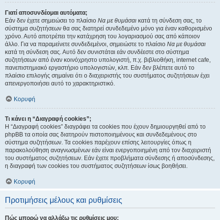
Γιατί αποσυνδέομαι αυτόματα;
Εάν δεν έχετε σημειώσει το πλαίσιο
Να με θυμάσαι
κατά τη σύνδεση σας, το
σύστημα συζητήσεων θα σας διατηρεί συνδεδεμένο μόνο για έναν καθορισμένο
χρόνο. Αυτό αποτρέπει την κατάχρηση του λογαριασμού σας από κάποιον
άλλο. Για να παραμείνετε συνδεδεμένοι, σημειώστε το πλαίσιο
Να με θυμάσαι
κατά τη σύνδεση σας. Αυτό δεν συνιστάται εάν συνδέεστε στο σύστημα
συζητήσεων από έναν κοινόχρηστο υπολογιστή, π.χ. βιβλιοθήκη, internet cafe,
πανεπιστημιακό εργαστήριο υπολογιστών, κλπ. Εάν δεν βλέπετε αυτό το
πλαίσιο επιλογής σημαίνει ότι ο διαχειριστής του συστήματος συζητήσεων έχει
απενεργοποιήσει αυτό το χαρακτηριστικό.
Κορυφή
Τι κάνει η “Διαγραφή cookies”;
Η “Διαγραφή cookies” διαγράφει τα cookies που έχουν δημιουργηθεί από το
phpBB τα οποία σας διατηρούν πιστοποιημένους και συνδεδεμένους στο
σύστημα συζητήσεων. Τα cookies παρέχουν επίσης λειτουργίες όπως η
παρακολούθηση αναγνωσμένων εάν είναι ενεργοποιημένη από τον διαχειριστή
του συστήματος συζητήσεων. Εάν έχετε προβλήματα σύνδεσης ή αποσύνδεσης,
η διαγραφή των cookies του συστήματος συζητήσεων ίσως βοηθήσει.
Κορυφή
Προτιμήσεις μέλους και ρυθμίσεις
Πώς μπορώ να αλλάξω τις ρυθμίσεις μου;