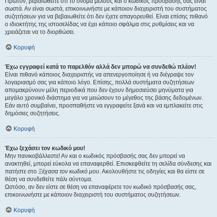
Πρώτον, βεβαιωθείτε ότι το όνομα μέλους και ο κωδικός πρόσβασής σας είναι
σωστά. Αν είναι σωστά, επικοινωνήστε με κάποιον διαχειριστή του συστήματος
συζητήσεων για να βεβαιωθείτε ότι δεν έχετε απαγορευθεί. Είναι επίσης πιθανό
ο ιδιοκτήτης της ιστοσελίδας να έχει κάποιο σφάλμα στις ρυθμίσεις και να
χρειάζεται να το διορθώσει.
Κορυφή
Έχω εγγραφεί κατά το παρελθόν αλλά δεν μπορώ να συνδεθώ πλέον!
Είναι πιθανό κάποιος διαχειριστής να απενεργοποίησε ή να διέγραψε τον
λογαριασμό σας για κάποιο λόγο. Επίσης, πολλά συστήματα συζητήσεων
απομακρύνουν μέλη περιοδικά που δεν έχουν δημοσιεύσει μηνύματα για
μεγάλο χρονικό διάστημα για να μειώσουν το μέγεθος της βάσης δεδομένων.
Εάν αυτό συμβαίνει, προσπαθήστε να εγγραφείτε ξανά και να εμπλακείτε στις
δημόσιες συζητήσεις.
Κορυφή
Έχω ξεχάσει τον κωδικό μου!
Μην πανικοβάλλεστε! Αν και ο κωδικός πρόσβασής σας δεν μπορεί να
ανακτηθεί, μπορεί εύκολα να επαναφερθεί. Επισκεφθείτε τη σελίδα σύνδεσης και
πατήστε στο
Ξέχασα τον κωδικό μου
. Ακολουθήστε τις οδηγίες και θα είστε σε
θέση να συνδεθείτε πάλι σύντομα.
Ωστόσο, αν δεν είστε σε θέση να επαναφέρετε τον κωδικό πρόσβασής σας,
επικοινωνήστε με κάποιον διαχειριστή του συστήματος συζητήσεων.
Κορυφή