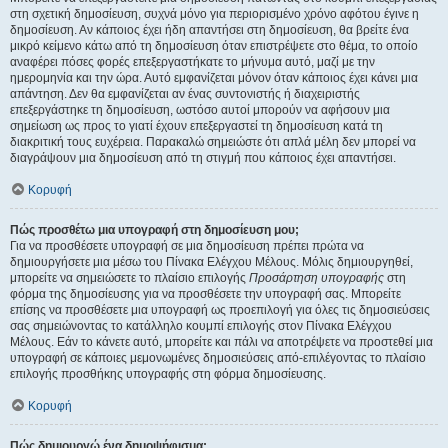
στη σχετική δημοσίευση, συχνά μόνο για περιορισμένο χρόνο αφότου έγινε η
δημοσίευση. Αν κάποιος έχει ήδη απαντήσει στη δημοσίευση, θα βρείτε ένα
μικρό κείμενο κάτω από τη δημοσίευση όταν επιστρέψετε στο θέμα, το οποίο
αναφέρει πόσες φορές επεξεργαστήκατε το μήνυμα αυτό, μαζί με την
ημερομηνία και την ώρα. Αυτό εμφανίζεται μόνον όταν κάποιος έχει κάνει μια
απάντηση. Δεν θα εμφανίζεται αν ένας συντονιστής ή διαχειριστής
επεξεργάστηκε τη δημοσίευση, ωστόσο αυτοί μπορούν να αφήσουν μια
σημείωση ως προς το γιατί έχουν επεξεργαστεί τη δημοσίευση κατά τη
διακριτική τους ευχέρεια. Παρακαλώ σημειώστε ότι απλά μέλη δεν μπορεί να
διαγράψουν μια δημοσίευση από τη στιγμή που κάποιος έχει απαντήσει.
Κορυφή
Πώς προσθέτω μια υπογραφή στη δημοσίευση μου;
Για να προσθέσετε υπογραφή σε μια δημοσίευση πρέπει πρώτα να
δημιουργήσετε μια μέσω του Πίνακα Ελέγχου Μέλους. Μόλις δημιουργηθεί,
μπορείτε να σημειώσετε το πλαίσιο επιλογής
Προσάρτηση υπογραφής
στη
φόρμα της δημοσίευσης για να προσθέσετε την υπογραφή σας. Μπορείτε
επίσης να προσθέσετε μια υπογραφή ως προεπιλογή για όλες τις δημοσιεύσεις
σας σημειώνοντας το κατάλληλο κουμπί επιλογής στον Πίνακα Ελέγχου
Μέλους. Εάν το κάνετε αυτό, μπορείτε και πάλι να αποτρέψετε να προστεθεί μια
υπογραφή σε κάποιες μεμονωμένες δημοσιεύσεις από-επιλέγοντας το πλαίσιο
επιλογής προσθήκης υπογραφής στη φόρμα δημοσίευσης.
Κορυφή
Πώς δημιουργώ ένα δημοψήφισμα;