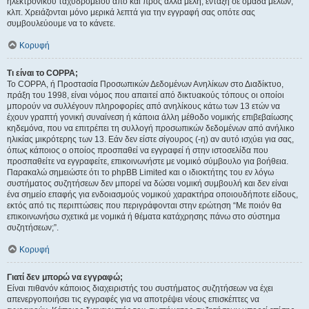
ηλεκτρονικού ταχυδρομείου από και προς άλλα μέλη, ένταξη σε ομάδα μελών,
κλπ. Χρειάζονται μόνο μερικά λεπτά για την εγγραφή σας οπότε σας
συμβουλεύουμε να το κάνετε.
Κορυφή
Τι είναι το COPPA;
Το COPPA, ή Προστασία Προσωπικών Δεδομένων Ανηλίκων στο Διαδίκτυο,
πράξη του 1998, είναι νόμος που απαιτεί από δικτυακούς τόπους οι οποίοι
μπορούν να συλλέγουν πληροφορίες από ανηλίκους κάτω των 13 ετών να
έχουν γραπτή γονική συναίνεση ή κάποια άλλη μέθοδο νομικής επιβεβαίωσης
κηδεμόνα, που να επιτρέπει τη συλλογή προσωπικών δεδομένων από ανήλικο
ηλικίας μικρότερης των 13. Εάν δεν είστε σίγουρος (-η) αν αυτό ισχύει για σας,
όπως κάποιος ο οποίος προσπαθεί να εγγραφεί ή στην ιστοσελίδα που
προσπαθείτε να εγγραφείτε, επικοινωνήστε με νομικό σύμβουλο για βοήθεια.
Παρακαλώ σημειώστε ότι το phpBB Limited και ο ιδιοκτήτης του εν λόγω
συστήματος συζητήσεων δεν μπορεί να δώσει νομική συμβουλή και δεν είναι
ένα σημείο επαφής για ενδοιασμούς νομικού χαρακτήρα οποιουδήποτε είδους,
εκτός από τις περιπτώσεις που περιγράφονται στην ερώτηση “Με ποιόν θα
επικοινωνήσω σχετικά με νομικά ή θέματα κατάχρησης πάνω στο σύστημα
συζητήσεων;”.
Κορυφή
Γιατί δεν μπορώ να εγγραφώ;
Είναι πιθανόν κάποιος διαχειριστής του συστήματος συζητήσεων να έχει
απενεργοποιήσει τις εγγραφές για να αποτρέψει νέους επισκέπτες να