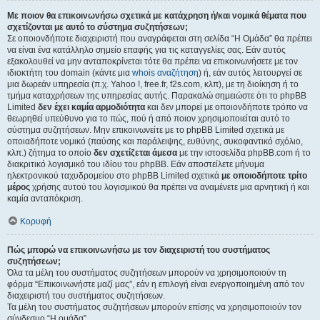
Με ποιον θα επικοινωνήσω σχετικά με κατάχρηση ή/και νομικά θέματα που
σχετίζονται με αυτό το σύστημα συζητήσεων;
Σε οποιονδήποτε διαχειριστή που αναγράφεται στη σελίδα “Η Ομάδα” θα πρέπει
να είναι ένα κατάλληλο σημείο επαφής για τις καταγγελίες σας. Εάν αυτός
εξακολουθεί να μην ανταποκρίνεται τότε θα πρέπει να επικοινωνήσετε με τον
ιδιοκτήτη του domain (κάντε μια
whois αναζήτηση
) ή, εάν αυτός λειτουργεί σε
μια δωρεάν υπηρεσία (π.χ. Yahoo !, free.fr, f2s.com, κλπ), με τη διοίκηση ή το
τμήμα καταχρήσεων της υπηρεσίας αυτής. Παρακαλώ σημειώστε ότι το phpBB
Limited
δεν έχει καμία αρμοδιότητα
και δεν μπορεί με οποιονδήποτε τρόπο να
θεωρηθεί υπεύθυνο για το πώς, πού ή από ποιον χρησιμοποιείται αυτό το
σύστημα συζητήσεων. Μην επικοινωνείτε με το phpBB Limited σχετικά με
οποιαδήποτε νομικό (παύσης και παράλειψης, ευθύνης, συκοφαντικό σχόλιο,
κλπ.) ζήτημα το οποίο
δεν σχετίζεται άμεσα
με την ιστοσελίδα phpBB.com ή το
διακριτικό λογισμικό του ιδίου του phpBB. Εάν αποστείλετε μήνυμα
ηλεκτρονικού ταχυδρομείου στο phpBB Limited σχετικά
με οποιοδήποτε τρίτο
μέρος
χρήσης αυτού του λογισμικού θα πρέπει να αναμένετε μια αρνητική ή και
καμία ανταπόκριση.
Κορυφή
Πώς μπορώ να επικοινωνήσω με τον διαχειριστή του συστήματος
συζητήσεων;
Όλα τα μέλη του συστήματος συζητήσεων μπορούν να χρησιμοποιούν τη
φόρμα “Επικοινωνήστε μαζί μας”, εάν η επιλογή είναι ενεργοποιημένη από τον
διαχειριστή του συστήματος συζητήσεων.
Τα μέλη του συστήματος συζητήσεων μπορούν επίσης να χρησιμοποιούν τον
σύνδεσμο “Η ομάδα”.