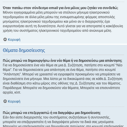
Όταν πατάω στον σύνδεσμο email για ένα μέλος μου ζητάει να συνδεθώ;
Μόνον εγγεγραμμένα μέλη μπορούν να στείλουν μήνυμα ηλεκτρονικού
ταχυδρομείου σε άλλα μέλη μέσω της ενσωματωμένης φόρμας αποστολής
μηνύματος ηλεκτρονικού ταχυδρομείου και μόνο αν ο διαχειριστής έχει
ενεργοποιήσει αυτή τη δυνατότητα. Αυτό γίνεται για να αποτραπεί η κακόβουλη
χρήση του συστήματος ηλεκτρονικού ταχυδρομείου από ανώνυμα μέλη.
Κορυφή
Θέματα δημοσίευσης
Πώς μπορώ να δημιουργήσω ένα νέο θέμα ή να δημοσιεύσω μια απάντηση;
Για να δημοσιεύσετε ένα νέο θέμα σε μια Δ. Συζήτηση, πατήστε στο κουμπί “Νέο
θέμα”. Για να δημοσιεύσετε μια απάντηση σε ένα θέμα, πατήστε στο κουμπί
“Απάντηση”. Μπορεί να χρειαστεί να εγγραφείτε προκειμένου να μπορέσετε να
δημοσιεύσετε ένα μήνυμα. Μια λίστα με τα δικαιώματά σας σε κάθε Δ. Συζήτηση
είναι διαθέσιμη στο κάτω μέρος στις οθόνες της Δ. Συζήτησης και του θέματος.
Παράδειγμα: Μπορείτε να δημοσιεύετε νέα θέματα, Μπορείτε να επισυνάπτετε
αρχεία, κλπ.
Κορυφή
Πώς μπορώ να επεξεργαστώ ή να διαγράψω μια δημοσίευση;
Εάν δεν είστε διαχειριστής του συστήματος συζητήσεων ή συντονιστής,
μπορείτε να επεξεργαστείτε ή να διαγράψετε μόνον τα δικά σας μηνύματα.
Μπορείτε να επεξεργαστείτε μια δημοσίευση πατώντας στο κουμπί επεξεργασίας