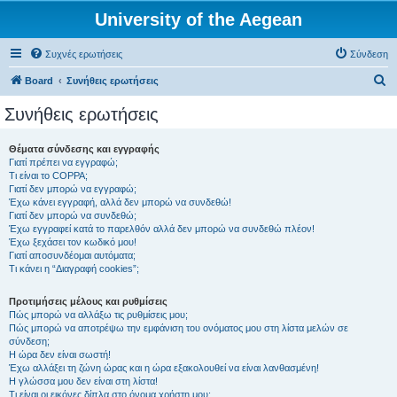
University of the Aegean
Συχνές ερωτήσεις
Σύνδεση
Α
Board
Συνήθεις ερωτήσεις
ν
Συνήθεις ερωτήσεις
α
ζ
Θέματα σύνδεσης και εγγραφής
Γιατί πρέπει να εγγραφώ;
ή
Τι είναι το COPPA;
τ
Γιατί δεν μπορώ να εγγραφώ;
Έχω κάνει εγγραφή, αλλά δεν μπορώ να συνδεθώ!
η
Γιατί δεν μπορώ να συνδεθώ;
Έχω εγγραφεί κατά το παρελθόν αλλά δεν μπορώ να συνδεθώ πλέον!
σ
Έχω ξεχάσει τον κωδικό μου!
η
Γιατί αποσυνδέομαι αυτόματα;
Τι κάνει η “Διαγραφή cookies”;
Προτιμήσεις μέλους και ρυθμίσεις
Πώς μπορώ να αλλάξω τις ρυθμίσεις μου;
Πώς μπορώ να αποτρέψω την εμφάνιση του ονόματος μου στη λίστα μελών σε
σύνδεση;
Η ώρα δεν είναι σωστή!
Έχω αλλάξει τη ζώνη ώρας και η ώρα εξακολουθεί να είναι λανθασμένη!
Η γλώσσα μου δεν είναι στη λίστα!
Τι είναι οι εικόνες δίπλα στο όνομα χρήστη μου;