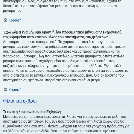
συγκεκριμένο μέλος, αναφέρετε τα μηνύματα στους συντονιστές. Έχουν τη
δυνατότητα να αποτρέψουν ένα μέλος από την αποστολή προσωπικών
μηνυμάτων.
Κορυφή
Έχω λάβει ένα μήνυμα spam ή ένα προσβλητικό μήνυμα ηλεκτρονικού
ταχυδρομείου από κάποιο μέλος του συστήματος συζητήσεων!
Λυπούμαστε που το ακούμε αυτό. Το χαρακτηριστικό λειτουργίας των
μηνυμάτων ηλεκτρονικού ταχυδρομείου αυτού του συστήματος συζητήσεων
συμπεριλαμβάνουν ασφαλιστικές δικλείδες για να προσπαθήσουμε και να
παρακολουθήσουμε μέλη που αποστέλλουν τέτοια μηνύματα, οπότε στείλτε
μήνυμα ηλεκτρονικού ταχυδρομείου στον διαχειριστή του συστήματος
συζητήσεων με πλήρες αντίγραφο του μηνύματος που λάβατε. Είναι πολύ
σημαντικό να υπάρχουν οι κεφαλίδες που περιέχουν τα στοιχεία του μέλους το
οποίο απέστειλε το μήνυμα ηλεκτρονικού ταχυδρομείου. Ο διαχειριστής του
συστήματος συζητήσεων μπορεί στη συνέχεια να λάβει μέτρα.
Κορυφή
Φίλοι και εχθροί
Τι είναι η λίστα Φίλων και Εχθρών;
Μπορείτε να χρησιμοποιήσετε αυτές τις λίστες για να οργανώσετε τα μέλη του
συστήματος συζητήσεων. Τα μέλη που προστίθενται στη λίστα φίλων σας θα
εμφανίζονται σε λίστα στον Πίνακα Ελέγχου Μέλους για γρήγορη πρόσβαση για
να βλέπετε εάν είναι συνδεδεμένοι και να στέλνετε προσωπικά μηνύματα.