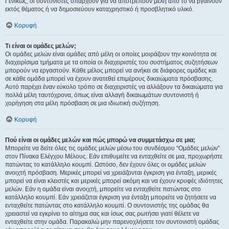
Γενικώς, οι συντονιστές υπάρχουν για να αποτρέπουν μέλη από το να βγαίνουν
εκτός θέματος ή να δημοσιεύουν καταχρηστικό ή προσβλητικό υλικό.
Κορυφή
Τι είναι οι ομάδες μελών;
Οι ομάδες μελών είναι ομάδες από μέλη οι οποίες μοιράζουν την κοινότητα σε
διαχειρίσιμα τμήματα με τα οποία οι διαχειριστές του συστήματος συζητήσεων
μπορούν να εργαστούν. Κάθε μέλος μπορεί να ανήκει σε διάφορες ομάδες και
σε κάθε ομάδα μπορεί να έχουν ανατεθεί επιμέρους δικαιώματα πρόσβασης.
Αυτό παρέχει έναν εύκολο τρόπο σε διαχειριστές να αλλάξουν τα δικαιώματα για
πολλά μέλη ταυτόχρονα, όπως είναι αλλαγή δικαιωμάτων συντονιστή ή
χορήγηση στα μέλη πρόσβαση σε μια ιδιωτική συζήτηση.
Κορυφή
Πού είναι οι ομάδες μελών και πώς μπορώ να συμμετάσχω σε μια;
Μπορείτε να δείτε όλες τις ομάδες μελών μέσω του συνδέσμου “Ομάδες μελών”
στον Πίνακα Ελέγχου Μέλους. Εάν επιθυμείτε να ενταχθείτε σε μια, προχωρήστε
πατώντας το κατάλληλο κουμπί. Ωστόσο, δεν έχουν όλες οι ομάδες μελών
ανοιχτή πρόσβαση. Μερικές μπορεί να χρειάζονται έγκριση για ένταξη, μερικές
μπορεί να είναι κλειστές και μερικές μπορεί ακόμη και να έχουν κρυφές ιδιότητες
μελών. Εάν η ομάδα είναι ανοιχτή, μπορείτε να ενταχθείτε πατώντας στο
κατάλληλο κουμπί. Εάν χρειάζεται έγκριση για ένταξη μπορείτε να ζητήσετε να
ενταχθείτε πατώντας στο κατάλληλο κουμπί. Ο συντονιστής της ομάδας θα
χρειαστεί να εγκρίνει το αίτημα σας και ίσως σας ρωτήσει γιατί θέλετε να
ενταχθείτε στην ομάδα. Παρακαλώ μην παρενοχλήσετε τον συντονιστή ομάδας