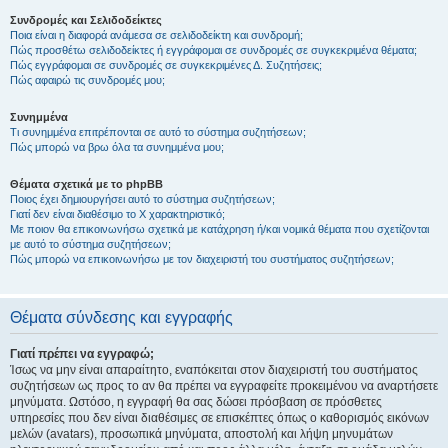
Συνδρομές και Σελιδοδείκτες
Ποια είναι η διαφορά ανάμεσα σε σελιδοδείκτη και συνδρομή;
Πώς προσθέτω σελιδοδείκτες ή εγγράφομαι σε συνδρομές σε συγκεκριμένα θέματα;
Πώς εγγράφομαι σε συνδρομές σε συγκεκριμένες Δ. Συζητήσεις;
Πώς αφαιρώ τις συνδρομές μου;
Συνημμένα
Τι συνημμένα επιτρέπονται σε αυτό το σύστημα συζητήσεων;
Πώς μπορώ να βρω όλα τα συνημμένα μου;
Θέματα σχετικά με το phpBB
Ποιος έχει δημιουργήσει αυτό το σύστημα συζητήσεων;
Γιατί δεν είναι διαθέσιμο το Χ χαρακτηριστικό;
Με ποιον θα επικοινωνήσω σχετικά με κατάχρηση ή/και νομικά θέματα που σχετίζονται
με αυτό το σύστημα συζητήσεων;
Πώς μπορώ να επικοινωνήσω με τον διαχειριστή του συστήματος συζητήσεων;
Θέματα σύνδεσης και εγγραφής
Γιατί πρέπει να εγγραφώ;
Ίσως να μην είναι απαραίτητο, εναπόκειται στον διαχειριστή του συστήματος
συζητήσεων ως προς το αν θα πρέπει να εγγραφείτε προκειμένου να αναρτήσετε
μηνύματα. Ωστόσο, η εγγραφή θα σας δώσει πρόσβαση σε πρόσθετες
υπηρεσίες που δεν είναι διαθέσιμες σε επισκέπτες όπως ο καθορισμός εικόνων
μελών (avatars), προσωπικά μηνύματα, αποστολή και λήψη μηνυμάτων