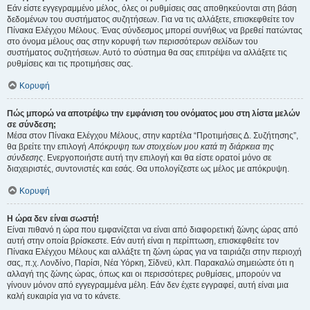
Εάν είστε εγγεγραμμένο μέλος, όλες οι ρυθμίσεις σας αποθηκεύονται στη βάση
δεδομένων του συστήματος συζητήσεων. Για να τις αλλάξετε, επισκεφθείτε τον
Πίνακα Ελέγχου Μέλους. Ένας σύνδεσμος μπορεί συνήθως να βρεθεί πατώντας
στο όνομα μέλους σας στην κορυφή των περισσότερων σελίδων του
συστήματος συζητήσεων. Αυτό το σύστημα θα σας επιτρέψει να αλλάξετε τις
ρυθμίσεις και τις προτιμήσεις σας.
Κορυφή
Πώς μπορώ να αποτρέψω την εμφάνιση του ονόματος μου στη λίστα μελών
σε σύνδεση;
Μέσα στον Πίνακα Ελέγχου Μέλους, στην καρτέλα “Προτιμήσεις Δ. Συζήτησης”,
θα βρείτε την επιλογή
Απόκρυψη των στοιχείων μου κατά τη διάρκεια της
σύνδεσης
. Ενεργοποιήστε αυτή την επιλογή και θα είστε ορατοί μόνο σε
διαχειριστές, συντονιστές και εσάς. Θα υπολογίζεστε ως μέλος με απόκρυψη.
Κορυφή
Η ώρα δεν είναι σωστή!
Είναι πιθανό η ώρα που εμφανίζεται να είναι από διαφορετική ζώνης ώρας από
αυτή στην οποία βρίσκεστε. Εάν αυτή είναι η περίπτωση, επισκεφθείτε τον
Πίνακα Ελέγχου Μέλους και αλλάξτε τη ζώνη ώρας για να ταιριάζει στην περιοχή
σας, π.χ. Λονδίνο, Παρίσι, Νέα Υόρκη, Σίδνεϋ, κλπ. Παρακαλώ σημειώστε ότι η
αλλαγή της ζώνης ώρας, όπως και οι περισσότερες ρυθμίσεις, μπορούν να
γίνουν μόνον από εγγεγραμμένα μέλη. Εάν δεν έχετε εγγραφεί, αυτή είναι μια
καλή ευκαιρία για να το κάνετε.