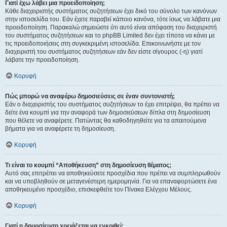
Γιατί έχω λάβει μια προειδοποίηση;
Κάθε διαχειριστής συστήματος συζητήσεων έχει δικό του σύνολο των κανόνων
στην ιστοσελίδα του. Εάν έχετε παραβεί κάποιο κανόνα, τότε ίσως να λάβατε μια
προειδοποίηση. Παρακαλώ σημειώστε ότι αυτό είναι απόφαση του διαχειριστή
του συστήματος συζητήσεων και το phpBB Limited δεν έχει τίποτα να κάνει με
τις προειδοποιήσεις στη συγκεκριμένη ιστοσελίδα. Επικοινωνήστε με τον
διαχειριστή του συστήματος συζητήσεων εάν δεν είστε σίγουρος (-η) γιατί
λάβατε την προειδοποίηση.
Κορυφή
Πώς μπορώ να αναφέρω δημοσιεύσεις σε έναν συντονιστή;
Εάν ο διαχειριστής του συστήματος συζητήσεων το έχει επιτρέψει, θα πρέπει να
δείτε ένα κουμπί για την αναφορά των δημοσιεύσεων δίπλα στη δημοσίευση
που θέλετε να αναφέρετε. Πατώντας θα καθοδηγηθείτε για τα απαιτούμενα
βήματα για να αναφέρετε τη δημοσίευση.
Κορυφή
Τι είναι το κουμπί “Αποθήκευση” στη δημοσίευση θέματος;
Αυτό σας επιτρέπει να αποθηκεύσετε προσχέδια που πρέπει να συμπληρωθούν
και να υποβληθούν σε μεταγενέστερη ημερομηνία. Για να επαναφορτώσετε ένα
αποθηκευμένο προσχέδιο, επισκεφθείτε τον Πίνακα Ελέγχου Μέλους.
Κορυφή
Γιατί η δημοσίευση χρειάζεται να εγκριθεί;