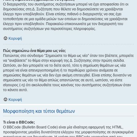
Ο διαχειριστής του συστήματος συζητήσεων μπορεί να έχει αποφασίσει ότι οι
δημοσιεύσεις στη Δ. Συζήτηση που θέλετε να δημοσιεύσετε να χρειάζονται
έλεγχο πριν υποβληθούν. Είναι επίσης πιθανό ο διαχειριστής να σας έχει
τοποθετήσει σε μια ομάδα μελών των οποίων οι δημοσιεύσεις να χρειάζονται
έλεγχο πριν υποβληθούν. Παρακαλώ επικοινωνείτε με τον διαχειριστή του
συστήματος συζητήσεων για περισσότερες πληροφορίες.
Κορυφή
Πώς σημειώνω ένα θέμα μου ως νέο;
Πατώντας στο σύνδεσμο “Σημειώστε το θέμα ως νέο” όταν τον βλέπετε, μπορείτε
να “ανεβάσετε” το θέμα στην κορυφή της Δ. Συζήτησης στην πρώτη σελίδα.
Ωστόσο, αν δεν μπορείτε να το δείτε αυτό, τότε η σημείωση θεμάτων ως νέα
μπορεί να είναι απενεργοποιημένη ή το περιθώριο χρόνου ανάμεσα σε
σημειώσεις θεμάτων ως νέα δεν έχει ακόμη επιτευχθεί. Είναι επίσης δυνατόν να
σημειώσετε ως νέο το θέμα απλώς απαντώντας σε αυτό, ωστόσο, να είστε
σίγουρος (-η) ότι ακολουθείτε τους κανόνες του συστήματος συζητήσεων όταν
το κάνετε αυτό.
Κορυφή
Μορφοποίηση και τύποι θεμάτων
Τι είναι ο BBCode;
Ο BBCode (Bulletin Board Code) είναι μία ιδιαίτερη εφαρμογή της HTML,
προσφέροντας μεγάλη δυνατότητα ελέγχου της μορφοποίησης σε συγκεκριμένα