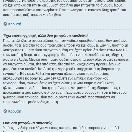
εγγραφούν. Κάποιος διαχειριστής του συστήματος συζητήσεων μπορεί επίσης
να έχει αποκλείσει την IP διεύθυνσή σας ή να μην επιτρέπει το όνομα μέλους
που προσπαθείτε να καταχωρίσετε. Επικοινωνήστε με κάποιον διαχειριστή του
συστήματος συζητήσεων για βοήθεια.
Κορυφή
Έχω κάνει εγγραφή, αλλά δεν μπορώ να συνδεθώ!
Πρώτα, ελέγξτε το όνομα μέλους και τον κωδικό πρόσβασής σας. Εάν αυτά είναι
σωστά, τότε ένα από τα δύο πράγματα μπορεί να έχει συμβεί. Εάν η υποστήριξη
διακήρυξης COPPA είναι ενεργοποιημένη και έχετε ορίσει ότι είστε κάτω των 13
ετών κατά τη διάρκεια της εγγραφής, θα πρέπει να ακολουθήσετε τις οδηγίες
που έχετε λάβει. Μερικά συστήματα συζητήσεων απαιτούν όλες οι νέες εγγραφές
να ενεργοποιούνται, είτε από εσάς είτε από τον διαχειριστή προκειμένου να
μπορέσετε να συνδεθείτε. Αυτή η πληροφορία υπήρχε κατά τη διάρκεια της
εγγραφής. Εάν έχετε λάβει ένα μήνυμα ηλεκτρονικού ταχυδρομείου,
ακολουθήστε τις οδηγίες. Εάν δεν λάβετε ένα μήνυμα ηλεκτρονικού
ταχυδρομείου, ενδεχομένως να έχετε δώσει μια λανθασμένη διεύθυνση
ηλεκτρονικού ταχυδρομείου ή το μήνυμα ηλεκτρονικού ταχυδρομείου, έχει
μπλοκαριστεί από κάποιο φίλτρο spam. Εάν είστε σίγουρος (-η) ότι η διεύθυνση
ηλεκτρονικού ταχυδρομείου που δώσατε είναι σωστή, προσπαθήστε να
επικοινωνήσετε με έναν διαχειριστή.
Κορυφή
Γιατί δεν μπορώ να συνδεθώ;
Υπάρχουν διάφοροι λόγοι για τους οποίους αυτό θα μπορούσε να συμβεί.