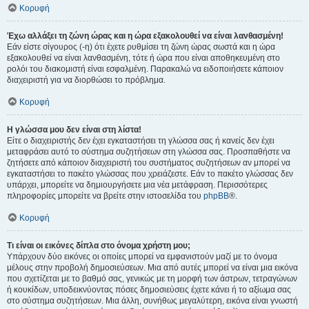
Κορυφή
Έχω αλλάξει τη ζώνη ώρας και η ώρα εξακολουθεί να είναι λανθασμένη!
Εάν είστε σίγουρος (-η) ότι έχετε ρυθμίσει τη ζώνη ώρας σωστά και η ώρα
εξακολουθεί να είναι λανθασμένη, τότε ή ώρα που είναι αποθηκευμένη στο
ρολόι του διακομιστή είναι εσφαλμένη. Παρακαλώ να ειδοποιήσετε κάποιον
διαχειριστή για να διορθώσει το πρόβλημα.
Κορυφή
Η γλώσσα μου δεν είναι στη λίστα!
Είτε ο διαχειριστής δεν έχει εγκαταστήσει τη γλώσσα σας ή κανείς δεν έχει
μεταφράσει αυτό το σύστημα συζητήσεων στη γλώσσα σας. Προσπαθήστε να
ζητήσετε από κάποιον διαχειριστή του συστήματος συζητήσεων αν μπορεί να
εγκαταστήσει το πακέτο γλώσσας που χρειάζεστε. Εάν το πακέτο γλώσσας δεν
υπάρχει, μπορείτε να δημιουργήσετε μια νέα μετάφραση. Περισσότερες
πληροφορίες μπορείτε να βρείτε στην ιστοσελίδα του
phpBB
®.
Κορυφή
Τι είναι οι εικόνες δίπλα στο όνομα χρήστη μου;
Υπάρχουν δύο εικόνες οι οποίες μπορεί να εμφανιστούν μαζί με το όνομα
μέλους στην προβολή δημοσιεύσεων. Μια από αυτές μπορεί να είναι μια εικόνα
που σχετίζεται με το βαθμό σας, γενικώς με τη μορφή των άστρων, τετραγώνων
ή κουκίδων, υποδεικνύοντας πόσες δημοσιεύσεις έχετε κάνει ή το αξίωμα σας
στο σύστημα συζητήσεων. Μια άλλη, συνήθως μεγαλύτερη, εικόνα είναι γνωστή