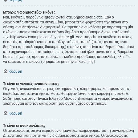
Κορυφή
Μπορώ να δημοσιεύω εικόνες;
Ναι, εικόνες μπορούν να εμφανίζονται στις δημοσιεύσεις σας. Εάν ο
διαχειριστής επιτρέπει τα συνημμένα, μπορείτε να φορτώσετε την εικόνα στο
σύστημα συζητήσεων. Διαφορετικά, θα πρέπει να συνδέσετε με παραπομπή μία
εικόνα η οποία αποθηκεύεται σε έναν δημόσια προσβάσιμο διακομιστή ιστού,
π.χ. http://www.example.com/my-picture.gif. Δεν μπορείτε να συνδέσετε εικόνες
οι οποίες αποθηκεύονται στο υπολογιστή σας τοπικά (εκτός εάν αυτός είναι
δημόσια προσπελάσιμος διακομιστής) ή εικόνες που είναι αποθηκευμένες πίσω
από μηχανισμούς πιστοποίησης, π.χ. λογαριασμοί ηλεκτρονικού ταχυδρομείου
hotmail ή yahoo, προστατευμένες με κωδικό πρόσβασης ιστοσελίδες, κλπ. Για
να εμφανιστεί η εικόνα χρησιμοποιήστε την ετικέτα [img].
Κορυφή
Τι είναι οι γενικές ανακοινώσεις;
Οι γενικές ανακοινώσεις περιέχουν σημαντικές πληροφορίες και πρέπει να τις
διαβάζετε όποτε είναι εφικτό. Αυτές θα εμφανίζονται στην κορυφή της κάθε Δ.
Συζήτησης και στον Πίνακα Ελέγχου Μέλους. Δικαιώματα γενικής ανακοίνωσης
χορηγούνται από τον διαχειριστή του συστήματος συζητήσεων.
Κορυφή
Τι είναι οι ανακοινώσεις;
Οι ανακοινώσεις συχνά περιέχουν σημαντικές πληροφορίες για τη συγκεκριμένη
Δ. Συζήτηση και πρέπει να τις διαβάσετε όποτε είναι εφικτό. Οι ανακοινώσεις