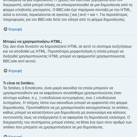
αντικείμενα σε μια δημοσίευση. Η χρήση του BBCode χορηγείται από τον
διαχειριστή, αλλά μπορεί επίσης να απενεργοποιηθεί σε μια δημοσίευση από τη
φόρμα υποβολής μηνύματος. Ο BBCode έχει παρόμοια σύνταξη με την HTML,
αλλά οι εντολές περικλείονται σε αγκύλες [ και ] αντί < και >. Για περισσότερες
πληροφορίες για τον BBCode δείτε τον οδηγό από τη φόρμα δημοσίευσης.
Κορυφή
Μπορώ να χρησιμοποιήσω HTML;
Όχι. Δεν είναι δυνατόν να δημοσιεύσετε HTML σε αυτό το σύστημα συζητήσεων
και να αποδοθεί ως HTML. Περισσότερη μορφοποίηση η οποία μπορεί να
διεξαχθεί χρησιμοποιώντας HTML μπορεί να εφαρμοστεί χρησιμοποιώντας
BBCode αντί αυτού.
Κορυφή
Τι είναι τα Smilies;
Τα Smilies, ή Emoticons, είναι μικρά εικονίδια τα οποία μπορούν να
χρησιμοποιηθούν για να εκφράσουν συναίσθημα χρησιμοποιώντας έναν
σύντομο κώδικα, π.χ. :) υποδηλώνει ευτυχισμένος, ενώ :( υποδηλώνει
λυπημένος. Η πλήρης λίστα των εικονιδίων μπορεί να εμφανιστεί στη φόρμα
δημοσίευσης. Προσπαθήστε να μη χρησιμοποιείτε καταχρηστικώς τα smilies,
καθώς μπορεί να καταστήσουν μια δημοσίευση μη αναγνώσιμη και κάποιος
συντονιστής ίσως να επεξεργαστεί ή να αφαιρέσει τη δημοσίευση ολόκληρη. Ο
διαχειριστής του συστήματος μπορεί επίσης να θέσει ένα όριο στον αριθμό των
smilies που μπορείτε να χρησιμοποιήσετε σε μια δημοσίευση.