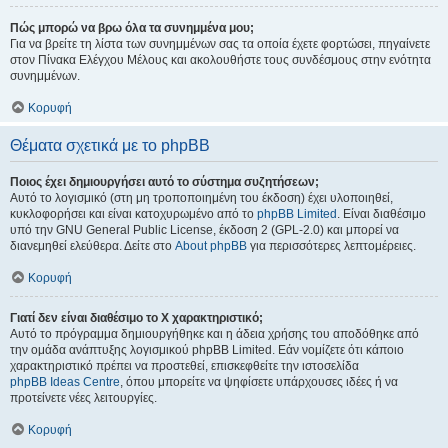
Πώς μπορώ να βρω όλα τα συνημμένα μου;
Για να βρείτε τη λίστα των συνημμένων σας τα οποία έχετε φορτώσει, πηγαίνετε
στον Πίνακα Ελέγχου Μέλους και ακολουθήστε τους συνδέσμους στην ενότητα
συνημμένων.
Κορυφή
Θέματα σχετικά με το phpBB
Ποιος έχει δημιουργήσει αυτό το σύστημα συζητήσεων;
Αυτό το λογισμικό (στη μη τροποποιημένη του έκδοση) έχει υλοποιηθεί,
κυκλοφορήσει και είναι κατοχυρωμένο από το
phpBB Limited
. Είναι διαθέσιμο
υπό την GNU General Public License, έκδοση 2 (GPL-2.0) και μπορεί να
διανεμηθεί ελεύθερα. Δείτε στο
About phpBB
για περισσότερες λεπτομέρειες.
Κορυφή
Γιατί δεν είναι διαθέσιμο το Χ χαρακτηριστικό;
Αυτό το πρόγραμμα δημιουργήθηκε και η άδεια χρήσης του αποδόθηκε από
την ομάδα ανάπτυξης λογισμικού phpBB Limited. Εάν νομίζετε ότι κάποιο
χαρακτηριστικό πρέπει να προστεθεί, επισκεφθείτε την ιστοσελίδα
phpBB Ideas Centre
, όπου μπορείτε να ψηφίσετε υπάρχουσες ιδέες ή να
προτείνετε νέες λειτουργίες.
Κορυφή