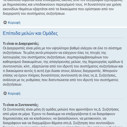
Τα εικονίδια θεμάτων είναι επιλεγμένες εικόνες από τον συγγραφέα σχετιζόμενες
με δημοσιεύσεις και υποδεικνύουν περιεχόμενό τους. Η δυνατότητα για χρήση
εικονιδίων θεμάτων εξαρτάται από τα δικαιώματα που ορίστηκαν από τον
διαχειριστή του συστήματος συζητήσεων.
Κορυφή
Επίπεδα μελών και Ομάδες
Τι είναι οι Διαχειριστές;
Οι Διαχειριστές είναι μέλη με τον υψηλότερο βαθμό ελέγχου σε όλο το σύστημα
συζητήσεων. Τα μέλη αυτά μπορούν να ελέγχουν όλες τις πτυχές της
λειτουργίας του συστήματος συζητήσεων, συμπεριλαμβανομένων του
καθορισμού δικαιωμάτων, της απαγόρευσης μελών, της δημιουργίας ομάδων ή
συντονιστών, κλπ., εξαρτώνται από τον ιδρυτή του συστήματος συζητήσεων και
τι δικαιώματα αυτός ή αυτή έχει δώσει στους άλλους διαχειριστές. Μπορούν
επίσης να έχουν πλήρεις δυνατότητες συντονιστή σε όλες τις Δ. Συζητήσεις,
ανάλογα με τις ρυθμίσεις που διατυπώνεται από τον ιδρυτή του συστήματος
συζητήσεων.
Κορυφή
Τι είναι οι Συντονιστές;
Οι Συντονιστές είναι μέλη (ή ομάδες μελών) που φροντίζουν τις Δ. Συζητήσεις
από μέρα σε μέρα. Έχουν το δικαίωμα να επεξεργάζονται ή να διαγράφουν
δημοσιεύσεις και να κλειδώνουν, να ξεκλειδώνουν, να μετακινούν, να
διαγράφουν και να διαχωρίζουν θέματα στη Δ. Συζήτηση που συντονίζουν.